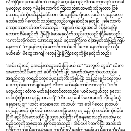
လိုက်ပြီးအဖုတ်ခေါင်းထဲ လရည်တွေပန်းထည့်လိုက်တော့သည်။တစ်ခါ
မှမလိုးဖူး တော့ ၅မိနစ်လောက်ပဲကြာသည်။ပထမဆုံးလိုးဖူးတာ ဖြစ်
တော့သုတ်ကိုမထိန်းနိုင်ေ်သး။ မိထွေးပြီးမပြီးတော့မသိ ကျနော့်တော့
တော်တော် ်ကောင်းသည်။သူလည်းကျနော်လိုးနေတုန်း ၂ခါလောက်
ကော့ကော့တက်တက်လာသည်။ ကျနော် မိထွေးအပေါ ်မှိန်းနေပြီး
လောကစိမ်းစည်ကို ငြိမ်ပြီးခံစားနေလိုက်သည်။သူလည်းငြိမ်နေသည်။
“ကောင်းလိုက်တာ အောင်ထူးရယ် နင့်ဟာကြီးက ငါ့အဖုတ်ထဲပြည့်ကြပ်
နေတာပဲ” “ကျနော်လည်းကောင်းတယ်ဒေါ ်လေး နောက်လည်း လိုး
မယ်နော်” မိထွေးအကျီ ၤလှန်ပြီးနို့ကြီးတွေကိုစို့နေလိုက်သည်။
“အင်း လိုးပေါ့ ခုအခန်းထဲသွားလိုးကြမယ် ထ” “ဘလွတ် ဘွတ်” လီးက
အတောင်သိပ်မကျဘဲ ခပ်ငိုက်ငိုက်ဖြင့် အဖုတ်ထဲမှထွက်လာသည်။
အရည်တွေ လရည်တွေပေပွနေတဲ့လီးကိုစုပ်ပြီး သန့်ည်။ရှင်းရေးလုပ်
ပေးသည်။တောင်ချင်နေတဲ့ လီးက မတ်ခနဲထောင်လာသည်။ “ဟင်း
မလွယ်ဘူး လီးက မတ်ခနဲထောင်လာသည်။ “ဟင်းမလွယ်ဘူး ခုလေး
တင်လိုးပြီးတာ ခုပြန်ထလာပြီ” “ဟီး အာ့ ဒေါ ်လေးခင်ကို လိုးချင်လို့
နေမှာပေါ့ဗျ” “ဟင်း သေနာလေး ကဲဟယ်” “အ ဒေါ ်လေး နာတယ်”
ကျနော့်ဒစ်ကိုကိုက်လိုက်တာလေ။ပြီးတော့ ကျနော့်ကို ဓာတ်မီးကိုင်ခိုင်း
ပြီးို စည်ပိုင်းဘေးထိုင်ပြီးသူ့အဖုတ်ကြီး ကိုရေဆေးသည်။အထဲမှ လ
ရည်တွေကိုညှစ်ထုတ် နှိုက်ထုတ်သည်။ အိမ်ပေါ ်တက်ပြီး အခန်းထဲ
ဝင်ကြသည်။ မိထွေးနဲ့အဖေ ညတိုင်းလိုးနေကြအခန်းမှာ မိထွေးကိုလိုးရ