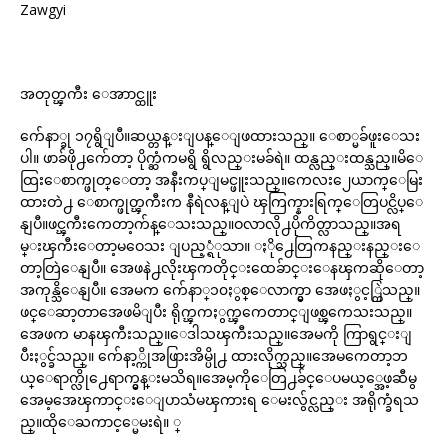
Zawgyi
အတုတ္ၾကီး ေအာာင္ထူး
က်ေနာ္ခု ၁၇ရွိျပီ။ဆယ္တန္းျပန္ေျဖထားသည္။ ေစာ္မခ်ဖူးေသး
ပါ။ ဖာခ်ဖို႕က်ေတာ့ ပိုက္ဆံကမရွိ ရွိလည္းမခ်ရဲ။ ထန္လည္းထန္သည္။မိေ
ထြးေစာက္ဖုတ္ေတာ့ အနီးကပ္ျမင္ဖူးသည္။ကေလး၂ေယာက္ေမြး
ထားတဲ႕ ေစာက္ဖုတ္ၾကီးက နီရဲလန္ျပဲ ၾကြက္နားရြက္ေတြပင္လိပ္ေ
နျပီ။ဖင္ၾကီးကေတာ့က်န္ေသးသည္။ဝလာလို႕ပိုကိတ္လာသည္။အရ
မ္းၾကီးေတာ့မဝေသး ျပည့္ရံုသာ။ ႏို႕ေတြကနည္းနည္းေ
တာ့တြဲေနျပီ။ အေဖနဲ႕လိုးၾကတိုင္းထေခ်ာင္းေနၾကဆိုေတာ့
အကုန္သိေနျပီ။ အေမက က်ေနာ္၁၀ႏွစ္ေလာက္မွာ အေဖႏွင့္ကြဲသည္။
ဖင္ေဆာ့တာအေဖမိျပီး ရိုက္ၾကႏွက္ၾကေတာင္ျဖစ္ၾကေသးသည္။
အေဖက မာနၾကီးသည္။ေဒါသၾကီးသည္။အေမကို ကြာရွင္းျ
ပီးႏွင္ခ်သည္။ က်ေနာ့္ကိုအဖြားအိမ္ပို႕ ထားလိုက္သည္။အေမကေတာ့ဘ
ယ္ေရာက္လို႕ေရာက္မွန္းမသိရ။အေမ့ကိုေတြ႕ခ်င္ေပမယ့္အေဖ့ဆီမွ
အေမ့အေၾကာင္းေျပာသံမၾကားရ ေမးလ်ွင္လည္း အရိုက္ခံရသ
ည္။ထိုေႀကာင့္မေမးရဲ။ ္