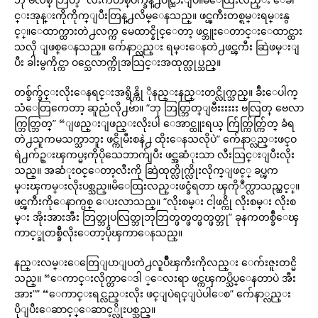
င္းအုန္းကိုကိုက္ျပီးတြန္႕လိမ္ေနသည္။ ဖင္ၾကီးတစ္ရမ္းရမ္းနွ
င့္။ေထာက္ထားတဲ႕လက္က မေထာင္နိုင္ေတာ့ ဖင္ဘူးေတာင္းေထာင္ထား
သလို ျဖစ္ေနသည္။ က်ေနာ္လည္း ရမ္းေနတဲ႕ဖင္ၾကီး ဆြဲဖမ္းျ
ပီး ခါးမွကိုင္ကာ ဝင္သေလာက္ကိုအသြင္းအထုတ္လုပ္သည္။
တစ္ခ်က္ခ်င္းလိုးေနရင္းအရွိန္ကို ိုနည္းနည္းတင္လိုက္သည္။ ခ်ီးေပါက္
သံေတြကေတာ့ ဆူညံလို႕ဗ်ာ။ “ဘု ဘြတ္ဘြတ္ျဗီးးးးးး ဗလြတ္ ဗေလာ
က္ဘြတ္ဘြတ္” “ျဖည္းျဖည္းလိုးပါ ေအာင္ထူးရယ္ က်ြတ္က်ြတ္က်ြတ္ ခံရ
တဲ႕သူကမသက္သာဘူး ဖင္ကိုမီးစနဲ႕ ထိုးေနသလိုပဲ” က်ေနာ္လည္းဖင္ဝ
ရဲ႕က်ဥ္းၾကပ္မႈကိုပိုသေဘာက်ျပီး ဖင္အဆံုးသာ လီးသြင္းျပီးလိုး
သည္။ အဆံုးဝင္ေတာ့လီးကို ဆြဲထုတ္လိုက္လိုးလိုက္ျဖင့္ ခပ္ၾက
မ္းၾကမ္းလိုးပစ္သည္။မိေထြးလည္းဖင္ခံရတာ ၾကိုဳက္လာသည္ထင့္။
ဖင္ၾကီးကိုေနာက္ပစ္ ေပးလာသည္။ “လိုးစမ္း ငါ့ဖင္ကို လိုးစမ္း လိုးစ
မ္း အိုးအားအီး ဘြတ္ဘုပလြတ္ဘုဘုဘြတ္ဖတ္ဖတ္ဖတ္ဖတ္ဘု” ခုနကတစ္ခ်ီေၾ
ကာင့္ခုတစ္ခ်ီလိုးေတာ့ပိုၾကာေနသည္။
နည္းလမ္းေတြေျပာျပတဲ႕လူပ်ိဳၾကီးကိုလည္း ေက်းဇူးတင္မိ
သည္။ “ေကာင္းလိုက္တာေဒါ ္ေလးရာ ဖင္ကၾကပ္သိပ္ေနတာပဲ အီး
အား”” “ေကာင္းရင္လည္းလိုး ဖင္ျပဲရင္ျပဲပါေစ” က်ေနာ္လည္း
ပိုျပီးေဆာင့္ေဆာင့္လိုးပစ္သည္။