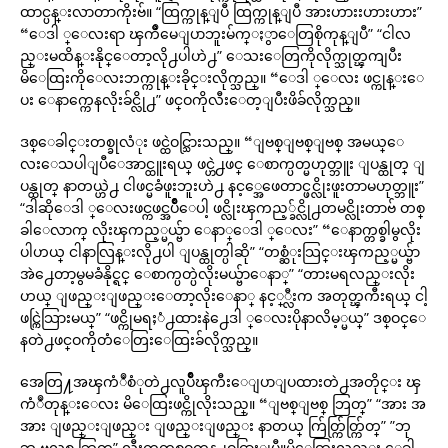
ထာင္ပန္းလာတာကိုးဗ်။ “ထြက္ကုန္ျပီ ထြက္ကုန္ျပီ အားဟားးဟားဟား”
“ေဒါ ္ေလးရာ ၾကိဳမေျပာဘူးမ်က္ႏွာေတြစိုကုန္ျပီ” “ငါလ
ည္းမထိန္းနိုင္ေတာ့လို႕ပါဟဲ႕” ေသးေတြကိုလိုက္သုတ္ၾကျပီး
မိေထြးကိုေလးဘက္ကုန္းခိုင္းလိုက္သည္။ “ေဒါ ္ေလး ဖင္ကုန္းေ
ပး ေနာက္ကေနလိုးခ်င္လို႕” ဖင္ဝကိုလီးေတ့ျပီးဖိခ်လိုက္သည္။
ဒစ္ေခါင္းတစ္ခုလံုး ဖင္ထဲဝင္သြားသည္။ “ျဗစ္ျဗစ္ျဗစ္ အမယ္ေ
လးေသပါျပီေအာင္ထူးရယ္ ဖင္ဟဲ႕ဖင္ ေစာက္ပတ္မဟုတ္ဘူး ျပန္ထုတ္ ျ
ပန္ထုတ္ နာတယ္ဟဲ႕ ငါဖင္မခံဖူးဘူးဟဲ႕ နင့္အေဖေတာင္ဖင္လိုးဖူးတာမဟုတ္ဘူး”
“ဒါဆိုေဒါ ္ေလးဖင္ကဖင္အပ်ိဳေပါ့ ဖင္လိုးၾကည့္ခ်င္လို႕တမင္လိုးတာဗ် တစ္
ခါေလာက္ လိုးၾကည့္မယ္ဗ်ာ ေနာ္ေဒါ ္ေလး” “ေနာက္တစ္ခါမွလိုး
ပါဟယ္ ငါနာလြန္းလို႕ပါ ျပန္ထုတ္ပါဆို” “တစ္ဆံုးသြင္းၾကည့္မယ္ဗ်ာ
အဲ႕ေတာ့မွမခံနိုင္ရင္ ေစာက္ပတ္ပဲလိုးမယ္ဗ်ာေနာ္” “တားမရလည္းလိုး
ဟယ္ ျဖည္းျဖည္းေတာ့လိုးေနာ္ နင့္္လီးက အတုတ္ၾကီးရယ္ ငါ့
ဖင္ကြဲသြားမယ္” “ဖင္ကိုမရႈံ႕ထားနဲ႕ေဒါ ္ေလးပိုနာလိမ့္မယ္” ဒစ္ဝင္ေ
နတဲ႕ဖင္ဝကိုတံေတြးေထြးခ်လိုက္သည္။
အေတြ႔အၾကံဳစံုတဲ႕လူပ်ိဳၾကီးေျပာျပထားတဲ႕အတိုင္း ၾ
ကံဳတုန္းေလး မိေထြးဖင္ကိုလိုးသည္။ “ျဗစ္ျဗစ္ ဘြတ္” “အား အ
အား ျဖည္းျဖည္း ျဖည္းျဖည္း နာတယ္ က်ြတ္က်ြတ္က်ြတ္” ”ဘု
ဘု ဗလစ္ ဘြတ္” လီးကတစ္ဝက္ခန္႕ဝင္သြားျပီ။မိေထြးလည္း ေခါ