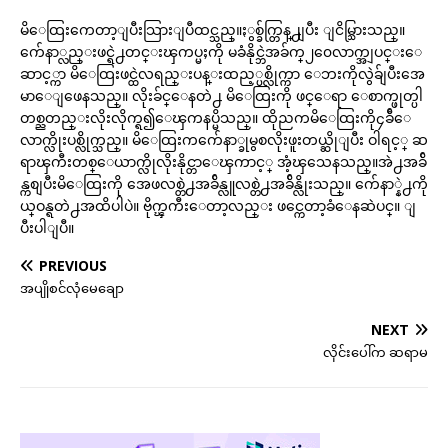
မိေထြးကေတာ့ျပီးသြားျပီထင္သည္။ႏွစ္ခ်က္တြန္႕ျပီး ျငိမ္သြားသည္။
က်ေနာ္လည္းဖင္ရဲ႕တင္းၾကပ္မႈကို မခံနိုင္ဘဲအခ်က္၂၀ေလာက္အျပင္းေ
ဆာင့္ကာ မိေထြးဖင္ထဲလရည္းပန္းထည့္ပစ္လိုက္ကာ ေဘးကိုလွဲခ်ျပီးအေ
မာေျဖေနသည္။ လိုးခ်င္ေနတဲ႕ မိေထြးကို ဖင္ေရာ ေစာက္ဖုတ္ပါ
တစ္ညတည္းလိုးလိုက္ရ၍ေၾကနပ္မိသည္။ ထိုညကမိေထြးကို၄ခ်ီေ
လာက္လိုးပစ္လိုက္သည္။ မိေထြးကက်ေနာ္ခုမွစလိုးဖူးတယ္ဆိုျပီး ဝါရင့္ ဆ
ရာၾကီးတစ္ေယာက္လိုလိုးနိုင္တာေၾကာင့္ အံ့ၾသေနသည္။အဲ႕အခ်ိ
န္ကစျပီးမိေထြးကို အေဖလစ္တဲ႕အခ်ိန္လူလစ္တဲ႕အခ်ိန္လိုးသည္။ က်ေနာ္နဲ႕ကို
ယ္ဝန္ရတဲ႕အထိပါပဲ။ ဗိုက္ၾကီးေတာ့လည္း ဖင္ကေတာ့ခံေနဆဲပင္။ ျ
ပီးပါျပီ။
PREVIOUS
အပျိုစင်လုံမေချော
NEXT
လိုင်းပေါ်က ဆရာမ