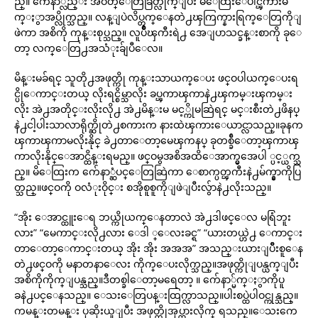
ည္။ က်ေနာ္လည္း အဝတ္ေတြခ်ြတ္လိုက္ျပီး မိေထြးေပါင္ၾကားမ်
က္ႏွာအပ္လိုက္သည္။ လန္ျပဲလိပ္တက္ေနတဲ႕ၾကြက္နားရြက္ေတြကိုျ
ဖဲကာ အစိကို ကုန္းစုပ္သည္။ လူပ်ိဳၾကီးရဲ႕ အေျပာသင္ခန္းစာကို ခုေ
တာ့ လက္ေတြ႕အသံုးခ်ျပီေလ။
မိန္းမခ်ရင္ သူတို႕အဖုတ္ကို ကုန္းသာယက္ေပး ဖင္ဝပါယက္ေပးရ
င္ပိုေကာင္းတယ္ လိုးရင္စိမ္သာလိုး ခပ္ၾကာၾကာနဲ႕ၾကမ္းၾကမ္း
လိုး အဲ႕အတိုင္းလိုးလို႕ အဲ႕မိန္းမ မင့္ကိုမဆြဲရင္ မင္းစီးတဲ႕ဖိနပ္
နဲ႕ငါ့ပါးသာလာရိုက္ဆိုတဲ႕စကားက နားထဲၾကားေယာင္လာသည္။ခုနက
ၾကာၾကာမလိုးနိုင္ ခဲ႕တာေတာ့မေၾကနပ္ ခုတစ္ခ်ီေတာ့ၾကာၾ
ကာလိုးနိုင္ေအာင္ထိန္းရမည္။ ဖင္ဝမွအစိအထိေအာက္မွအေပါ ္ပင့္ယက္သ
ည္။ မိေထြးက က်ေနာ္ဆံပင္ေတြဆြဲကာ ေစာက္ပတ္ၾကီးနဲ႕မ်က္နွာကိုပြ
တ္သည္။ဖင္ဝကို ဝလံုးဝိုင္း စအိုစူစူကိုျဖဲျပီးလွ်ာနဲ႕လိုးသည္။
“အိုး ေအာင္ထူးေရ ဘယ္ကိုယက္ေနတာလဲ အဲ႕ဒါဖင္ေလ မရြံဘူး
လား” “မေကာင္းလို႕လား ေဒါ ္ေလးခင္ရ” “ယားတယ္ဟဲ႕ ေကာင္း
တာေတာ့ေကာင္းတယ္ အိုး အိုး အအအ” အသည္းယားျပိီးစူေန
တဲ႕ဖင္ဝကို မနာတနာေလး ကိုက္ေပးလိုက္သည္။အဖုတ္ကိုျပန္ယက္ျပီး
အစိကိုကိုက္ျပန္သည္။ဒီတစ္ခါေတာ့မရေတာ့ ။ က်ေနာ္မ်က္ႏွာကိုပူ
ခနဲ႕ပင္ေနသည္။ ေသးေတြပန္းထြက္လာသည္။ပါးစပ္ထဲပါဝင္ကုန္သည္။
ကမန္းတမန္း ပုဆိုးယူျပီး အဖုတ္ကိုအုပ္ထားလိုက္ ရသည္။ေသးကေ