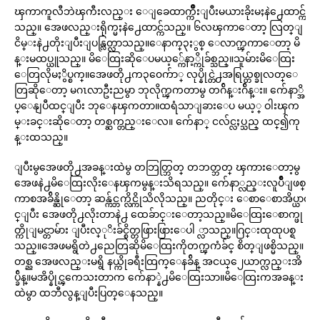
ၾကာကူလီဘဲၾကီးလည္း ေျခေထာက္က်ိဳးျပီးမယားခိုးမႈနဲ႕ေထာင္က်
သည္။ အေဖလည္းရိုက္မႈနဲ႕ေထာင္က်သည္။ ၆လၾကာေတာ့ လြတ္ျ
ငိမ္းနဲ႕တိုးျပီးျပန္လြတ္လာသည္။ေနာက္၃ႏွစ္ ေလာက္ၾကာေတာ့ မိ
န္းမထပ္ယူသည္။ မိေထြးဆိုေပမယ့္က်ေနာ့္ကိုခ်စ္သည္။သူမ်ားမိေထြး
ေတြလိုမႏွိပ္စက္။အေဖတို႕က၃၀ေက်ာ္ လုပ္နိုင္တဲ႕အရြယ္တစ္ခုလတ္ေ
တြဆိုေတာ့ မဂၤလာဦးညမွာ ဘုလိုက္ၾကတာမွ တဂ်ိန္းဂ်ိန္း။ က်ေနာ္အိ
ပ္ေနျပီထင္ျပီး ဘုေနၾကတာ။ထရံသာျခားေပ မယ့္ ဝါးၾက
မ္းခင္းဆိုေတာ့ တစ္ဆက္တည္းေလ။ က်ေနာ္ ငလ်င္လႈပ္သည္ ထင္၍ကု
န္းထသည္။
ျပီးမွအေဖတို႕အခန္းထဲမွ တဘြတ္ဘြတ္ တဘတ္ဘတ္ ၾကားေတာ့မွ
အေဖနဲ႕မိေထြးလိုးေနၾကမွန္းသိရသည္။ က်ေနာ္လည္းလူပ်ိဳျဖစ္
ကာစအခ်ိန္ဆိုေတာ့ ဆန္က်င္ဘက္လိင္ကိုသိလိုသည္။ ညတိုင္း ေစာေစာအိပ္ယာဝ
င္ျပီး အေဖတို႕လိုးတာနဲ႕ ထေခ်ာင္းေတာ့သည္။မိေထြးေစာက္ဖု
တ္ကိုျမင္တာမ်ား ျပီးလ္ုိးခ်င္စိတ္တဖြားဖြားေပါ ္လာသည္။ဂြင္းထုထုပစ္ရ
သည္။အေဖမရွိတဲ႕ညေတြဆိုမိေထြးကိုတက္ၾကံခ်င္ စိတ္ျဖစ္မိသည္။
တစ္ည အေဖလည္းမရွိ နယ္ကိုခရီးထြက္ေနခ်ိန္ အငယ္၂ေယာက္လည္းအိ
ပ္ခ်ိန္။မအိပ္နိုင္ၾကေသးတာက က်ေနာ္နဲ႕မိေထြးသာ။မိေထြးကအခန္း
ထဲမွာ ထဘီလွန္ျပီးပြတ္ေနသည္။