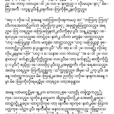
ည္းေကာင္းတယ္ေဒါ ္ေလး ေနာက္လည္း လိုးမယ္ေနာ္” မိေ
ထြးအက်ီ ၤလွန္ျပီးနို႕ၾကီးေတြကိုစို႕ေနလိုက္သည္။
“အင္း လိုးေပါ့ ခုအခန္းထဲသြားလိုးၾကမယ္ ထ” “ဘလြတ္ ဘြတ္”
လီးကအေတာင္သိပ္မက်ဘဲ ခပ္ငိုက္ငိုက္ျဖင့္ အဖုတ္ထဲမွထြက္လာသည္။ အရ
ည္ေတြ လရည္ေတြေပပြေနတဲ႕လီးကိုစုပ္ျပီး သန္႕ည္။ရွင္းေ
ရးလုပ္ေပးသည္။ေတာင္ခ်င္ေနတဲ႕ လီးက မတ္ခနဲေထာင္လာသည္။
“ဟင္းမလြယ္ဘူး လီးက မတ္ခနဲေထာင္လာသည္။ “ဟင္းမလြယ္ဘူး ခုေ
လးတင္လိုးျပီးတာ ခုျပန္ထလာျပီ” “ဟီး အာ့ ေဒါ ္ေလးခင္ကို လိုးခ်င္
လို႕ေနမွာေပါ့ဗ်” “ဟင္း ေသနာေလး ကဲဟယ္” “အ ေဒါ ္ေလး
နာတယ္” က်ေနာ့္ဒစ္ကိုကိုက္လိုက္တာေလ။ျပီးေတာ့ က်ေနာ့္ကို ဓာတ္မီးကိုင္ခို
င္းျပီးို စည္ပိုင္းေဘးထိုင္ျပီးသူ႕အဖုတ္ၾကီး ကိုေရေဆးသည္။
အထဲမွ လရည္ေတြကိုညွစ္ထုတ္ ႏႈိက္ထုတ္သည္။ အိမ္ေပါ ္တက္ျပီး အ
ခန္းထဲဝင္ၾကသည္။ မိေထြးနဲ႕အေဖ ညတိုင္းလိုးေနၾကအခန္း
မွာ မိေထြးကိုလိုးရမည္ဆိုေတာ့ရင္ေတာ့အခုန္သား။
အခန္းထဲမဝင္ခင္အိမ္ေရွ႕က ကေလးႏွစ္ေယာက္ကို တစ္ခ်က္ၾကည့္လို
က္ေသးသည္။ သူတို႔ေမာင္နွမက အိပ္တာမွသိုးလို႕။ အေဖတို႕ျခင္ေ
ထာင္ထဲဝင္ဖို႕ျခင္ေထာင္မလိုက္ေတာ့ ၾကိဳေရာက္ေနတဲ႕မိေထြးက
ပက္လက္ေပါင္ကားျပီး ၾကိဳဆိုေနေလသည္။အဝတ္ကလည္းခ်ြတ္ထားသ