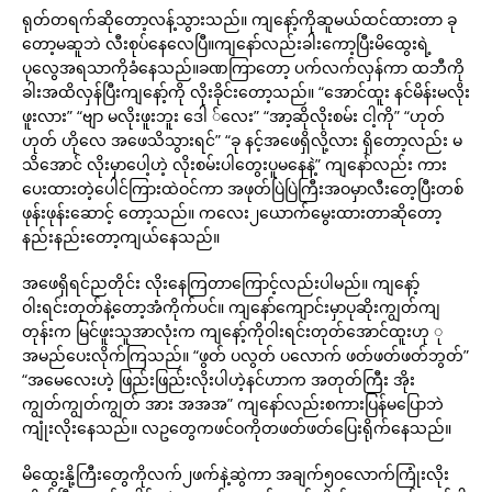
ရုတ်တရက်ဆိုတော့လန့်သွားသည်။ ကျနော့်ကိုဆူမယ်ထင်ထားတာ ခု
တော့မဆူဘဲ လီးစုပ်နေလေပြီ။ကျနော်လည်းခါးကော့ပြီးမိထွေးရဲ့
ပုလွေအရသာကိုခံနေသည်။ခဏကြာတော့ ပက်လက်လှန်ကာ ထဘီကို
ခါးအထိလှန်ပြီးကျနော့်ကို လိုးခိုင်းတော့သည်။ “အောင်ထူး နင်မိန်းမလိုး
ဖူးလား” “ဗျာ မလိုးဖူးဘူး ဒေါ ်လေး” “အာ့ဆိုလိုးစမ်း ငါ့ကို” “ဟုတ်
ဟုတ် ဟိုလေ အဖေသိသွားရင်” “ခု နင့်အဖေရှိလို့လား ရှိတော့လည်း မ
သိအောင် လိုးမှာပေါ့ဟဲ့ လိုးစမ်းပါတွေးပူမနေနဲ့” ကျနော်လည်း ကား
ပေးထားတဲ့ပေါင်ကြားထဲဝင်ကာ အဖုတ်ပြဲပြဲကြီးအဝမှာလီးတေ့ပြီးတစ်
ဖုန်းဖုန်းဆောင့် တော့သည်။ ကလေး၂ယောက်မွေးထားတာဆိုတော့
နည်းနည်းတော့ကျယ်နေသည်။
အဖေရှိရင်ညတိုင်း လိုးနေကြတာကြောင့်လည်းပါမည်။ ကျနော့်
ဝါးရင်းတုတ်နဲ့တော့အံကိုက်ပင်။ ကျနော်ကျောင်းမှာပုဆိုးကျွတ်ကျ
တုန်းက မြင်ဖူးသူအာလုံးက ကျနော့်ကိုဝါးရင်းတုတ်အောင်ထူးဟု ု
အမည်ပေးလိုက်ကြသည်။ “ဖွတ် ပလွတ် ပလောက် ဖတ်ဖတ်ဖတ်ဘွတ်”
“အမေလေးဟဲ့ ဖြည်းဖြည်းလိုးပါဟဲ့နင်ဟာက အတုတ်ကြီး အိုး
ကျွတ်ကျွတ်ကျွတ် အား အအအ” ကျနော်လည်းစကားပြန်မပြောဘဲ
ကျုံးလိုးနေသည်။ လဥတွေကဖင်ဝကိုတဖတ်ဖတ်ပြေးရိုက်နေသည်။
မိထွေးနို့ကြီးတွေကိုလက်၂ဖက်နဲ့ဆွဲကာ အချက်၅၀လောက်ကြုံးလိုး