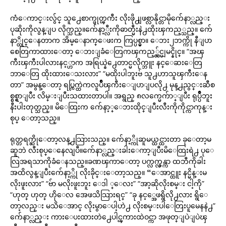
ကံေကာင္းလွ်င္ သူ႕ေစာက္ဖုတ္ၾကီး လိုးဖို႕ျဖစ္လာနိုင္တာမိုက်ေနာ္လည္း
ပုဆိုးကိုလွန္ျပ လိုက္သည္။က်ေနာ့္လီးကိုဓာတ္မီးနဲ႕ထိုးၾကည့္သည္။ က်ေ
နာ္ထိုင္ေနတာက အိမ္ေနာက္ေဖးက ကြပ္ပစ္မွာ။ ေဘး၂ဘက္ကို နီျပာ
စေတြကာထားေတာ့ ေဘးျခံေတြကၾကည့္လွ်င္မျမင္နိုင္။ “အၾ
ကီးၾကီးပါလားနင့္ဟာက အရြယ္နဲ႕ေတာင္မလိုက္ဘူး နင္ေဆးေတြ
ဘာေတြ ထိုးထားေသးလား” “မထိုးပါဘူးဗ် သူ႕ဟာသူၾကီးေန
တာ” အမွန္ေတာ့ ရပ္ကြက္ထဲကလူပ်ိဳၾကီးေျပာျပလို႕ မုန္႕ညွင္းဆီစ
စ္စစ္ရွာျပီး လိမ္းျပီးသထားတာပါ။ အရွည္ ၈လက္မေက်ာ္ျပီး ရုပ္ပ်ိဳဘူး
နီးပါးတုတ္သည္။ မိေထြးက က်ေနာ့္ေဘးထိုင္ျပီးလီးကိုကိုင္ကာကုန္း
စုပ္ ေတာ့သည္။
ရုတ္တရက္ဆိုေတာ့လန္႕သြားသည္။ က်ေနာ့္ကိုဆူမယ္ထင္ထားတာ ခုေတာ့မ
ဆူဘဲ လီးစုပ္ေနေလျပီ။က်ေနာ္လည္းခါးေကာ့ျပီးမိေထြးရဲ႕ ပုေ
လြအရသာကိုခံေနသည္။ခဏၾကာေတာ့ ပက္လက္လွန္ကာ ထဘီကိုခါး
အထိလွန္ျပီးက်ေနာ့္ကို လိုးခိုင္းေတာ့သည္။ “ေအာင္ထူး နင္မိန္းမ
လိုးဖူးလား” “ဗ်ာ မလိုးဖူးဘူး ေဒါ ္ေလး” “အာ့ဆိုလိုးစမ္း ငါ့ကို”
“ဟုတ္ ဟုတ္ ဟိုေလ အေဖသိသြားရင္” “ခု နင့္အေဖရွိလို႕လား ရွိေ
တာ့လည္း မသိေအာင္ လိုးမွာေပါ့ဟဲ႕ လိုးစမ္းပါေတြးပူမေနနဲ႕”
က်ေနာ္လည္း ကားေပးထားတဲ႕ေပါင္ၾကားထဲဝင္ကာ အဖုတ္ျပဲျပဲၾ