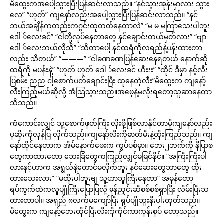
မိထွေးကအပေါ့သွားပြီးပြန်ဆင်းလာသည်။ “နင်သွားအုန်းမှာလား သွား
လေ” “ဟုတ်” ကျနော်လည်းအပေါ့သွားပြီးပြန်ဆင်းလာသည်။ “နင်
ဘယ်အချိန်ကတည်းကဂွင်းထုတတ်နေတာလဲ” “မ မ မကြာသေးပါဘူး
ဒေါ ်လေးခင်” “ငါတို့လုပ်နေတာတွေ နင်ချောင်းတယ်မှတ်လား” “ဗျာ
ဒေါ ်လေးဘယ်လိုသိ” “သိတာပေါ့ နင်ထရံကိုလရည်နဲ့ပန်းထားတာ
လည်း သိတယ်” “———” “ငါခဏခဏပြန်ဆေးနေရတယ် နောက်ဆို
ထရံကို မပန်းနဲ့” “ဟုတ် ဟုတ် ဒေါ ်လေးခင် ဟီးးး” “ထိုင် ဒီမှာ နင့်လီး
ပြစမ်း ညည ငါ့စောက်ပတ်ချောင်းပြီး ထုနေတဲ့လီး”မိထွေးက ကျနော့်
လီးကြည့်မယ်ဆိုလို့ အံသြသွားသည်။အဖေ့နဲ့မလိုးရတော့သူဆာနေတာ
သိသည်။
ကံကောင်းလျှင် သူ့စောက်ဖုတ်ကြီး လိုးဖို့ဖြစ်လာနိုင်တာမိုကျနော်လည်း
ပုဆိုးကိုလှန်ပြ လိုက်သည်။ကျနော့်လီးကိုဓာတ်မီးနဲ့ထိုးကြည့်သည်။ ကျ
နော်ထိုင်နေတာက အိမ်နောက်ဖေးက ကွပ်ပစ်မှာ။ ဘေး၂ဘက်ကို နီပြာစ
တွေကာထားတော့ ဘေးခြံတွေကကြည့်လျှင်မမြင်နိုင်။ “အကြီးကြီးပါ
လားနင့်ဟာက အရွယ်နဲ့တောင်မလိုက်ဘူး နင်ဆေးတွေဘာတွေ ထိုး
ထားသေးလား” “မထိုးပါဘူးဗျ သူ့ဟာသူကြီးနေတာ” အမှန်တော့
ရပ်ကွက်ထဲကလူပျိုကြီးပြောပြလို့ မုန့်ညှင်းဆီစစ်စစ်ရှာပြီး လိမ်းပြီးသ
ထားတာပါ။ အရှည် ၈လက်မကျော်ပြီး ရုပ်ပျိုဘူးနီးပါးတုတ်သည်။
မိထွေးက ကျနော့်ဘေးထိုင်ပြီးလီးကိုကိုင်ကာကုန်းစုပ် တော့သည်။