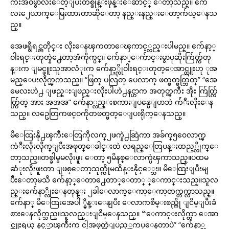
ကီးအဝမွာလီးေတ့ျပီးတစ္ဖုန္းဖုန္းေဆာင့္ ေတာ့သည္။ ကေ
လး၂ေယာက္ေမြးထားတာဆိုေတာ့ နည္းနည္းေတာ့က်ယ္ေနသ
ည္။
အေဖရွိရင္ညတိုင္း လိုးေနၾကတာေၾကာင့္လည္းပါမည္။ က်ေနာ့္
ဝါးရင္းတုတ္နဲ႕ေတာ့အံကိုက္ပင္။ က်ေနာ္ေက်ာင္းမွာပုဆိုးက်ြတ္က်တု
န္းက ျမင္ဖူးသူအာလံုးက က်ေနာ့္ကိုဝါးရင္းတုတ္ေအာင္ထူးဟု ုအ
မည္ေပးလိုက္ၾကသည္။ “ဖြတ္ ပလြတ္ ပေလာက္ ဖတ္ဖတ္ဖတ္ဘြတ္” “အေ
မေလးဟဲ႕ ျဖည္းျဖည္းလိုးပါဟဲ႕နင္ဟာက အတုတ္ၾကီး အိုး က်ြတ္က်ြ
တ္က်ြတ္ အား အအအ” က်ေနာ္လည္းစကားျပန္မေျပာဘဲ က်ံဳးလိုးေန
သည္။ လဥေတြကဖင္ဝကိုတဖတ္ဖတ္ေျပးရိုက္ေနသည္။
မိေထြးနို႕ၾကီးေတြကိုလက္၂ဖက္နဲ႕ဆြဲကာ အခ်က္၅၀ေလာက္ၾ
ကံဳးလိုးလိုက္ျပီးအဖုတ္ေခါင္းထဲ လရည္ေတြပန္းထည့္လိုက္ေ
တာ့သည္။တစ္ခါမွမလိုးဖူး ေတာ့ ၅မိနစ္ေလာက္ပဲၾကာသည္။ပထမ
ဆံုးလိုးဖူးတာ ျဖစ္ေတာ့သုတ္ကိုမထိန္းနိုင္ေ္သး။ မိေထြးျပီးမျ
ပိီးေတာ့မသိ က်ေနာ့္ေတာ႕ေတာ္ေတာ္ ္ေကာင္းသည္။သူလ
ည္းက်ေနာ္လိုးေနတုန္း ၂ခါေလာက္ေကာ့ေကာ့တက္တက္လာသည္။
က်ေနာ္ မိေထြးအေပါ ္မွိန္းေနျပီး ေလာကစိမ္းစည္ကို ျငိမ္ျပီးခံ
စားေနလိုက္သည္။သူလည္းျငိမ္ေနသည္။ “ေကာင္းလိုက္တာ ေအာ
င္ထူးရယ္ နင့္ဟာၾကီးက ငါ့အဖုတ္ထဲျပည့္ၾကပ္ေနတာပဲ” “က်ေနာ္လ