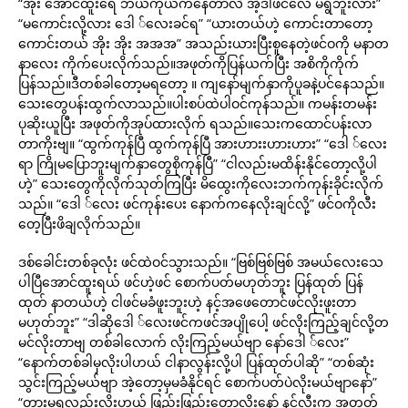
“အိုး အောင်ထူးရေ ဘယ်ကိုယက်နေတာလဲ အဲ့ဒါဖင်လေ မရွံဘူးလား”
“မကောင်းလို့လား ဒေါ ်လေးခင်ရ” “ယားတယ်ဟဲ့ ကောင်းတာတော့
ကောင်းတယ် အိုး အိုး အအအ” အသည်းယားပြီးစူနေတဲ့ဖင်ဝကို မနာတ
နာလေး ကိုက်ပေးလိုက်သည်။အဖုတ်ကိုပြန်ယက်ပြီး အစိကိုကိုက်
ပြန်သည်။ဒီတစ်ခါတော့မရတော့ ။ ကျနော်မျက်နှာကိုပူခနဲ့ပင်နေသည်။
သေးတွေပန်းထွက်လာသည်။ပါးစပ်ထဲပါဝင်ကုန်သည်။ ကမန်းတမန်း
ပုဆိုးယူပြီး အဖုတ်ကိုအုပ်ထားလိုက် ရသည်။သေးကထောင်ပန်းလာ
တာကိုးဗျ။ “ထွက်ကုန်ပြီ ထွက်ကုန်ပြီ အားဟားးဟားဟား” “ဒေါ ်လေး
ရာ ကြိုမပြောဘူးမျက်နှာတွေစိုကုန်ပြီ” “ငါလည်းမထိန်းနိုင်တော့လို့ပါ
ဟဲ့” သေးတွေကိုလိုက်သုတ်ကြပြီး မိထွေးကိုလေးဘက်ကုန်းခိုင်းလိုက်
သည်။ “ဒေါ ်လေး ဖင်ကုန်းပေး နောက်ကနေလိုးချင်လို့” ဖင်ဝကိုလီး
တေ့ပြီးဖိချလိုက်သည်။
ဒစ်ခေါင်းတစ်ခုလုံး ဖင်ထဲဝင်သွားသည်။ “ဗြစ်ဗြစ်ဗြစ် အမယ်လေးသေ
ပါပြီအောင်ထူးရယ် ဖင်ဟဲ့ဖင် စောက်ပတ်မဟုတ်ဘူး ပြန်ထုတ် ပြန်
ထုတ် နာတယ်ဟဲ့ ငါဖင်မခံဖူးဘူးဟဲ့ နင့်အဖေတောင်ဖင်လိုးဖူးတာ
မဟုတ်ဘူး” “ဒါဆိုဒေါ ်လေးဖင်ကဖင်အပျိုပေါ့ ဖင်လိုးကြည့်ချင်လို့တ
မင်လိုးတာဗျ တစ်ခါလောက် လိုးကြည့်မယ်ဗျာ နော်ဒေါ ်လေး”
“နောက်တစ်ခါမှလိုးပါဟယ် ငါနာလွန်းလို့ပါ ပြန်ထုတ်ပါဆို” “တစ်ဆုံး
သွင်းကြည့်မယ်ဗျာ အဲ့တော့မှမခံနိုင်ရင် စောက်ပတ်ပဲလိုးမယ်ဗျာနော်”
“တားမရလည်းလိုးဟယ် ဖြည်းဖြည်းတော့လိုးနော် နင့်လီးက အတုတ်