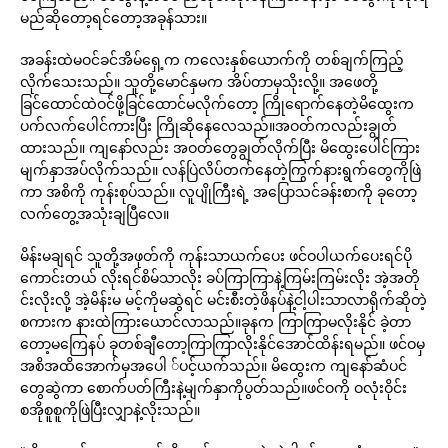
မည်ဆိုတော့ရင်တော့အခုန်သား။
အခန်းထဲမဝင်ခင်အိမ်ရှေ့က ကလေးနှစ်ယောက်ကို တစ်ချက်ကြည့်
လိုက်သေးသည်။ သူတို့မောင်နှမက အိပ်တာမှသိုးလို့။ အဖေတို့
ခြင်ထောင်ထဲဝင်ဖို့ခြင်ထောင်မလိုက်တော့ ကြိုရောက်နေတဲ့မိထွေးက
ပက်လက်ပေါင်ကားပြီး ကြိုဆိုနေလေသည်။အဝတ်ကလည်းချွတ်
ထားသည်။ ကျနော်လည်း အဝတ်တွေချွတ်လိုက်ပြီး မိထွေးပေါင်ကြား
မျက်နှာအပ်လိုက်သည်။ လန်ပြဲလိပ်တက်နေတဲ့ကြွက်နားရွက်တွေကိုဖြဲ
ကာ အစိကို ကုန်းစုပ်သည်။ လူပျိုကြီးရဲ့ အပြောသင်ခန်းစာကို ခုတော့
လက်တွေ့အသုံးချပြီလေ။
မိန်းမချရင် သူတို့အဖုတ်ကို ကုန်းသာယက်ပေး ဖင်ဝပါယက်ပေးရင်ပို
ကောင်းတယ် လိုးရင်စိမ်သာလိုး ခပ်ကြာကြာနဲ့ကြမ်းကြမ်းလိုး အဲ့အတို
င်းလိုးလို့ အဲ့မိန်းမ မင့်ကိုမဆွဲရင် မင်းစီးတဲ့ဖိနပ်နဲ့ငါ့ပါးသာလာရိုက်ဆိုတဲ့
စကားက နားထဲကြားယောင်လာသည်။ခုနက ကြာကြာမလိုးနိုင် ခဲ့တာ
တော့မကြေနပ် ခုတစ်ချီတော့ကြာကြာလိုးနိုင်အောင်ထိန်းရမည်။ ဖင်ဝမှ
အစိအထိအောက်မှအပေါ ်ပင့်ယက်သည်။ မိထွေးက ကျနော်ဆံပင်
တွေဆွဲကာ စောက်ပတ်ကြီးနဲ့မျက်နှာကိုပွတ်သည်။ဖင်ဝကို ဝလုံးဝိုင်း
စအိုစူစူကိုဖြဲပြီးလျှာနဲ့လိုးသည်။