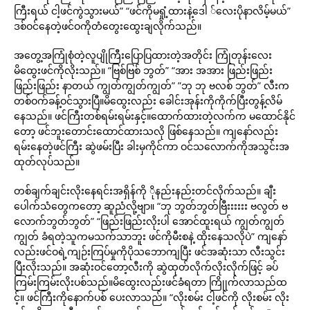
ကြီးရယ် ငါ့ဖင်ကွဲသွားမယ်” “ဖင်ကိုမရှုံ့ထားနဲ့ဒေါ ်လေးပိုနာလိမ့်မယ်”
ဒစ်ဝင်နေတဲ့ဖင်ဝကိုတံတွေးထွေးချလိုက်သည်။
အတွေ့အကြုံစုံတဲ့လူပျိုကြီးပြောပြထားတဲ့အတိုင်း ကြုံတုန်းလေး
မိထွေးဖင်ကိုလိုးသည်။ “ဗြစ်ဗြစ် ဘွတ်” “အား အအား ဖြည်းဖြည်း
ဖြည်းဖြည်း နာတယ် ကျွတ်ကျွတ်ကျွတ်” ”ဘု ဘု ဗလစ် ဘွတ်” လီးက
တစ်ဝက်ခန့်ဝင်သွားပြီ။မိထွေးလည်း ခေါင်းအုန်းကိုကိုက်ပြီးတွန့်လိမ်
နေသည်။ ဖင်ကြီးတစ်ရမ်းရမ်းနှင့်။ထောက်ထားတဲ့လက်က မထောင်နိုင်
တော့ ဖင်ဘူးတောင်းထောင်ထားသလို ဖြစ်နေသည်။ ကျနော်လည်း
ရမ်းနေတဲ့ဖင်ကြီး ဆွဲဖမ်းပြီး ခါးမှကိုင်ကာ ဝင်သလောက်ကိုအသွင်းအ
ထုတ်လုပ်သည်။
တစ်ချက်ချင်းလိုးနေရင်းအရှိန်ကို ိုနည်းနည်းတင်လိုက်သည်။ ချီး
ပေါက်သံတွေကတော့ ဆူညံလို့ဗျာ။ “ဘု ဘွတ်ဘွတ်ဗြီးးးးးး ဗလွတ် ဗ
လောက်ဘွတ်ဘွတ်” “ဖြည်းဖြည်းလိုးပါ အောင်ထူးရယ် ကျွတ်ကျွတ်
ကျွတ် ခံရတဲ့သူကမသက်သာဘူး ဖင်ကိုမီးစနဲ့ ထိုးနေသလိုပဲ” ကျနော်
လည်းဖင်ဝရဲ့ကျဉ်းကြပ်မှုကိုပိုသဘောကျပြီး ဖင်အဆုံးသာ လီးသွင်း
ပြီးလိုးသည်။ အဆုံးဝင်တော့လီးကို ဆွဲထုတ်လိုက်လိုးလိုက်ဖြင့် ခပ်
ကြမ်းကြမ်းလိုးပစ်သည်။မိထွေးလည်းဖင်ခံရတာ ကြိုုက်လာသည်ထ
င့်။ ဖင်ကြီးကိုနောက်ပစ် ပေးလာသည်။ “လိုးစမ်း ငါ့ဖင်ကို လိုးစမ်း လိုး