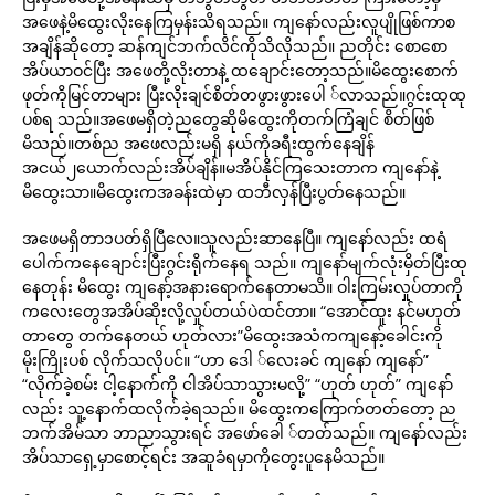
အဖေနဲ့မိထွေးလိုးနေကြမှန်းသိရသည်။ ကျနော်လည်းလူပျိုဖြစ်ကာစ
အချိန်ဆိုတော့ ဆန်ကျင်ဘက်လိင်ကိုသိလိုသည်။ ညတိုင်း စောစော
အိပ်ယာဝင်ပြီး အဖေတို့လိုးတာနဲ့ ထချောင်းတော့သည်။မိထွေးစောက်
ဖုတ်ကိုမြင်တာများ ပြီးလိုးချင်စိတ်တဖွားဖွားပေါ ်လာသည်။ဂွင်းထုထု
ပစ်ရ သည်။အဖေမရှိတဲ့ညတွေဆိုမိထွေးကိုတက်ကြံချင် စိတ်ဖြစ်
မိသည်။တစ်ည အဖေလည်းမရှိ နယ်ကိုခရီးထွက်နေချိန်
အငယ်၂ယောက်လည်းအိပ်ချိန်။မအိပ်နိုင်ကြသေးတာက ကျနော်နဲ့
မိထွေးသာ။မိထွေးကအခန်းထဲမှာ ထဘီလှန်ပြီးပွတ်နေသည်။
အဖေမရှိတာ၁ပတ်ရှိပြီလေ။သူလည်းဆာနေပြီ။ ကျနော်လည်း ထရံ
ပေါက်ကနေချောင်းပြီးဂွင်းရိုက်နေရ သည်။ ကျနော်မျက်လုံးမှိတ်ပြီးထု
နေတုန်း မိထွေး ကျနော့်အနားရောက်နေတာမသိ။ ဝါးကြမ်းလှုပ်တာကို
ကလေးတွေအအိပ်ဆိုးလို့လှုပ်တယ်ပဲထင်တာ။ “အောင်ထူး နင်မဟုတ်
တာတွေ တက်နေတယ် ဟုတ်လား”မိထွေးအသံကကျနော့်ခေါင်းကို
မိုးကြိုးပစ် လိုက်သလိုပင်။ “ဟာ ဒေါ ်လေးခင် ကျနော် ကျနော်”
“လိုက်ခဲ့စမ်း ငါ့နောက်ကို ငါအိပ်သာသွားမလို့” “ဟုတ် ဟုတ်” ကျနော်
လည်း သူ့နောက်ထလိုက်ခဲ့ရသည်။ မိထွေးကကြောက်တတ်တော့ ည
ဘက်အိမ်သာ ဘာညာသွားရင် အဖော်ခေါ ်တတ်သည်။ ကျနော်လည်း
အိပ်သာရှေ့မှာစောင့်ရင်း အဆူခံရမှာကိုတွေးပူနေမိသည်။