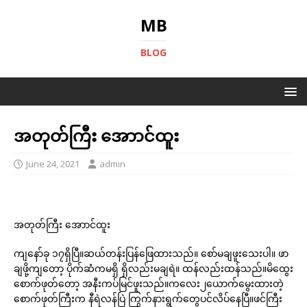
MB
BLOG
အတုတ်ကြီး အောာင်ထူး
June 24, 2021
admin
အတုတ်ကြီး အောာင်ထူး
ကျနော်ခု ၁၇ရှိပြီ။ဆယ်တန်းပြန်ဖြေထားသည်။ စော်မချဖူးသေးပါ။ ဖာ
ချဖို့ကျတော့ ပိုက်ဆံကမရှိ ရှိလည်းမချရဲ။ ထန်လည်းထန်သည်။မိထွေး
စောက်ဖုတ်တော့ အနီးကပ်မြင်ဖူးသည်။ကလေး၂ယောက်မွေးထားတဲ့
စောက်ဖုတ်ကြီးက နီရဲလန်ပြဲ ကြွက်နားရွက်တွေပင်လိပ်နေပြီ။ဖင်ကြီး