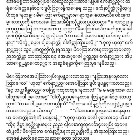
အေဖမရွိတာ၁ပတ္ရွိျပီေလ။သူလည္းဆာေနျပီ။ က်ေနာ္လည္း ထ
ရံေပါက္ကေနေခ်ာင္းျပီးဂြင္းရိုက္ေနရ သည္။ က်ေနာ္မ်က္လံုးမွိတ္ျ
ပီးထုေနတုန္း မိေထြး က်ေနာ့္အနားေရာက္ေနတာမသိ။ ဝါးၾက
မ္းလႈပ္တာကို ကေလးေတြအအိပ္ဆိုးလို႕လႈပ္တယ္ပဲထင္တာ။ “ေအာင္ထူး န
င္မဟုတ္တာေတြ တက္ေနတယ္ ဟုတ္လား”မိေထြးအသံကက်ေနာ့္ေခါ
င္းကိုမိုးၾကိဳးပစ္ လိုက္သလိုပင္။ “ဟာ ေဒါ ္ေလးခင္ က်ေနာ္ က်ေ
နာ္” “လိုက္ခဲ႕စမ္း ငါ့ေနာက္ကို ငါအိပ္သာသြားမလို႕” “ဟုတ္ ဟုတ္” က်ေ
နာ္လည္း သူ႕ေနာက္ထလိုက္ခဲ႕ရသည္။ မိေထြးကေၾကာက္တတ္ေတာ့
ညဘက္အိမ္သာ ဘာညာသြားရင္ အေဖာ္ေခါ ္တတ္သည္။ က်ေနာ္လည္း အိပ္
သာေရွ႕မွာေစာင့္ရင္း အဆူခံရမွာကိုေတြးပူေနမိသည္။
မိေထြးကအေပါ့သြားျပီးျပန္ဆင္းလာသည္။ “နင္သြားအုန္းမွာလား
သြားေလ” “ဟုတ္” က်ေနာ္လည္းအေပါ့သြားျပီးျပန္ဆင္းလာသည္။
“နင္ ဘယ္အခ်ိန္ကတည္းကဂြင္းထုတတ္ေနတာလဲ” “မ မ မၾကာေသး
ပါဘူးေဒါ ္ေလးခင္” “ငါတို႕လုပ္ေနတာေတြ နင္ေခ်ာင္းတယ္မွ
တ္လား” “ဗ်ာ ေဒါ ္ေလးဘယ္လိုသိ” “သိတာေပါ့ နင္ထရံကိုလရည္နဲ႕ပန္း
ထားတာလည္း သိတယ္” “———” “ငါခဏခဏျပန္ေဆးေနရတ
ယ္ ေနာက္ဆိုထရံကို မပန္းနဲ႕” “ဟုတ္ ဟုတ္ ေဒါ ္ေလးခင္ ဟီးးး”
“ထိုင္ ဒီမွာ နင့္လီးျပစမ္း ညည ငါ့ေစာက္ပတ္ေခ်ာင္းျပီး ထုေန
တဲ႕လီး”မိေထြးက က်ေနာ့္လီးၾကည့္မယ္ဆိုလို႕ အံၾသသြားသည္။
အေဖ့နဲ႕မလိုးရေတာ့သူဆာေနတာ သိသည္။