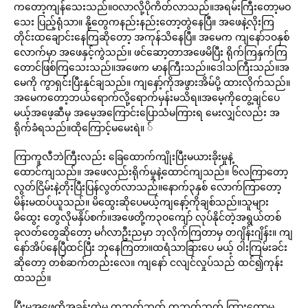
ကတော့ကျန်သေးသည်။ဝလာလို့ပိုကိတ်လာသည်။အရမ်းကြီးတော့မဝ
သေး ပြည့်ရုံသာ။ နို့တွေကနည်းနည်းတော့တွဲနေပြီ။ အဖေနဲ့လိုးကြ
တိုင်းထချောင်းနေကြဆိုတော့ အကုန်သိနေပြီ။ အမေက ကျနော်၁၀နှစ်
လောက်မှာ အဖေနှင့်ကွဲသည်။ ဖင်ဆော့တာအဖေမိပြီး ရိုက်ကြနှက်ကြ
တောင်ဖြစ်ကြသေးသည်။အဖေက မာနကြီးသည်။ဒေါသကြီးသည်။အ
မေကို ကွာရှင်းပြီးနှင်ချသည်။ ကျနော့်ကိုအဖွားအိမ်ပို့ ထားလိုက်သည်။
အမေကတော့ဘယ်ရောက်လို့ရောက်မှန်းမသိရ။အမေ့ကိုတွေ့ချင်ပေ
မယ့်အဖေ့ဆီမှ အမေ့အကြောင်းပြောသံမကြားရ မေးလျှင်လည်း အ
ရိုက်ခံရသည်။ထိုကြောင့်မမေးရဲ။ ်
ကြာကူလီဘဲကြီးလည်း ခြေထောက်ကျိုးပြီးမယားခိုးမှုနဲ့
ထောင်ကျသည်။ အဖေလည်းရိုက်မှုနဲ့ထောင်ကျသည်။ ၆လကြာတော့
လွတ်ငြိမ်းနဲ့တိုးပြီးပြန်လွတ်လာသည်။နောက်၃နှစ် လောက်ကြာတော့
မိန်းမထပ်ယူသည်။ မိထွေးဆိုပေမယ့်ကျနော့်ကိုချစ်သည်။သူများ
မိထွေး တွေလိုမနှိပ်စက်။အဖေတို့က၃၀ကျော် လုပ်နိုင်တဲ့အရွယ်တစ်
ခုလတ်တွေဆိုတော့ မင်္ဂလာဦးညမှာ ဘုလိုက်ကြတာမှ တဂျိန်းဂျိန်း။ ကျ
နော်အိပ်နေပြီထင်ပြီး ဘုနေကြတာ။ထရံသာခြားပေ မယ့် ဝါးကြမ်းခင်း
ဆိုတော့ တစ်ဆက်တည်းလေ။ ကျနော် ငလျင်လှုပ်သည် ထင်၍ကုန်း
ထသည်။
ပြီးမှအဖေတို့အခန်းထဲမှ တဘွတ်ဘွတ် တဘတ်ဘတ် ကြားတော့မှ