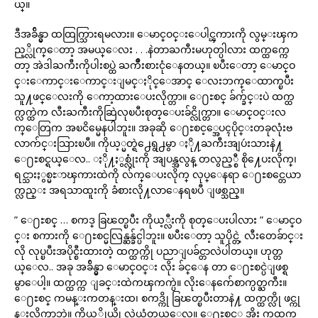
ယ္။
ဒီအခ်ိန္မွာ ထထြက္သြားရမလား။ ေမာင္ဝင္းေပါင္ၾကားကို လွမ္းၾက
ည့္လိုက္ေတာ့ အမယ္ေလး . . .နဲတာႀကီးမဟုတ္ပါလား ထက္ထက္ကေ
တာ့ အဲဒါႀကီးကိုပါးစပ္ထဲ ႀကိဳးစားငုံေနတယ္။ ၿပီးေတာ့ ေမာင္ဝ
င္းေကာင္းေကာင္းျမင္ႏိုင္ေအာင္ ေလးဘက္ေထာက္ၿပီး
သူ႔ဖင္ေလးကို ေကာ့ထားေပးလိုက္တာ။ ေ႐ႊစင္ ခ်က္ခ်င္းပဲ ထက္ထ
က္လက္ထဲက လီးႀကီးကိုဆြဲလုၿပီးစုတ္ေပးခ်င္လိုက္တာ။ ေမာင္ဝင္းလ
က္ေတြက အၿငိမ္မေနပါဘူး။ အခုဆို ေ႐ႊစင့္အေပၚပိုင္းတခုလုံးဗ
လာက်င္းသြားၿပီ။ ကိုယ့္မတ္ရဲ႕ေရွ႕မွာ ႏို႔ႀကီးအျပဴးသားနဲ႔
ေ႐ႊစင္ရယ္ေလ.. ႏို႔ႏွစ္လုံးကို အျပန္အလွန္ တလွည့္စီ စို႔ေပးလိုက္၊
ရင္သားႏွစ္မႊာၾကားထဲကို လ်က္ေပးလိုက္ လုပ္ေနရာ ေ႐ႊစင္တေယာ
က္လည္း အရသာထူးကို ခံစားလို႔လာေနရၿပီ ျဖစ္သည္။
” ေ႐ႊစင္ … စကဒ္ ခြၽတ္ၿပီး ကိုယ့္လီးကို စုတ္ေပးပါလား ” ေမာင္ဝ
င္း စကားကို ေ႐ႊစင္မလြန္ဆန္ခ်င္ပါဘူး။ ၿပီးေတာ့ သူပိုင္တဲ့ လီးတေခ်ာင္း
လို လုပ္ၿပီးအပိုင္စီးထားတဲ့ ထက္ထက္ကို ပညာျပခ်င္တာလဲပါတယ္။ ဟုတ္တ
ယ္ေလ.. အခု အခ်ိန္မွာ ေမာင္ဝင္း လိုး ခ်င္ေန တာ ေ႐ႊစင္ပဲျဖစ္ရ
မွာေပါ့။ ထက္ထက္က ျခင္းထဲကၾကက္ပဲ။ လိုးေနက်ေစာက္ပတ္ႀကီး။
ေ႐ႊစင္ ကမန္းကတန္းထ၊ စကဒ္ကို ခြၽတ္ၿပီးတာနဲ႔ ထက္ထက္လို ဖင္ကု
န္းလိုက္တာဘဲ။ ကိုယ့္ကိုယ္ကို လဲယုံတယ္ေလ။ ေ႐ႊစင့္ အိုး ကထက္ထ