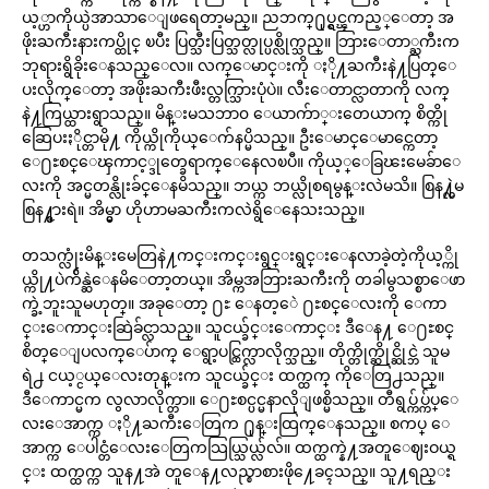
ယ့္ဟာကိုယ္ပဲအာသာေျဖရေတာ့မည္။ ညဘက္႐ုပ္ရွင္ၾကည့္ေတာ့ အ
ဖိုးႀကီးနားကပ္ထိုင္ ၿပီး ပြတ္သီးပြတ္သတ္လုပ္ပစ္လိုက္သည္။ ဘြားေတာ္ႀကီးက
ဘုရားရွိခိုးေနသည္ေလ။ လက္ေမာင္းကို ႏို႔ႀကီးနဲ႔ပြတ္ေ
ပးလိုက္ေတာ့ အဖိုးႀကီးဖီးလ္တက္သြားပုံပဲ။ လီးေတာင္လာတာကို လက္
နဲ႔ကြယ္ထားရွာသည္။ မိန္းမသဘာ၀ ေယာက်ာ္းတေယာက္ စိတ္ကို
ဆြေပးႏိုင္တာမို႔ ကိုယ္ကိုကိုယ္ေက်နပ္မိသည္။ ဦးေမာင္ေမာင္ကေတာ့
ေ႐ႊစင္ေၾကာင့္ဒုတ္ခေရာက္ေနေလၿပီ။ ကိုယ့္ေခြၽးမေခ်ာေ
လးကို အင္မတန္လိုးခ်င္ေနမိသည္။ ဘယ္က ဘယ္လိုစရမွန္းလဲမသိ။ စြန႔္လဲမ
စြန႔္စားရဲ။ အိမ္မွာ ဟိုဟာမႀကီးကလဲရွိေနေသးသည္။
တသက္လုံးမိန္းမေတြနဲ႔ကင္းကင္းရွင္းရွင္းေနလာခဲ့တဲ့ကိုယ့္ကို
ယ္ကို႔ပဲက်ိန္ဆဲေနမိေတာ့တယ္။ အိမ္ကအဘြားႀကီးကို တခါမွသစ္စာေဖာ
က္ခဲ့ဘူးသူမဟုတ္။ အခုေတာ့ ႐ႊ ေနတ့ေဲ ႐ႊစင္ေလးကို ေကာ
င္းေကာင္းဆြဲခ်င္လာသည္။ သူငယ္ခ်င္းေကာင္း ဒီေန႔ ေ႐ႊစင္
စိတ္ေျပလက္ေပ်ာက္ ေရွာ့ပင္ထြက္လာလိုက္သည္။ တိုက္တိုက္ဆိုင္ဆိုင္ဘဲ သူမ
ရဲ႕ ငယ့္ငယ္ေလးတုန္းက သူငယ္ခ်င္း ထက္ထက္ ကိုေတြ႕သည္။
ဒီေကာင္မက လွလာလိုက္တာ။ ေ႐ႊစင္ပင္မနာလိုျဖစ္မိသည္။ တီရွပ္က်ပ္က်ပ္ေ
လးေအာက္က ႏို႔ႀကီးေတြက ႐ုန္းထြက္ေနသည္။ စကပ္ ေ
အာက္က ေပါင္တံေလးေတြကသြယ္သြယ္လ်လ်။ ထက္ထက္နဲ႔အတူေဈးဝယ္ရ
င္း ထက္ထက္က သူန႔အဲ တူေန႔လည္စာစားဖို႔ေခၚသည္။ သူ႔ရည္း