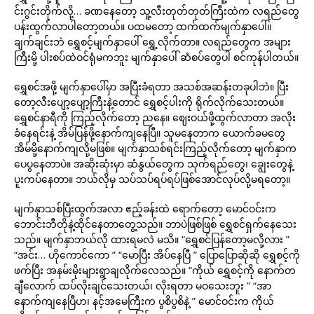
င်းဂွင်းတိုက်လို့… ခဏနေတော့ သူ့လီးတုတ်တုတ်ကြီးထဲက လရည်တွေ
ပန်းထွက်လာပါတော့တယ်။ ပထမတော့ ထက်ထက်မျက်နှာပေါ်။
ချက်ချင်းဘဲ ရွှေစင့်မျက်နှာပေါ် ရွှေ့လိုက်တာ။ လရည်တွေက အများ
ကြီးမို့ ပါးစပ်ထဲဝင်ရုံမကဘူး မျက်နှာပေါ် ဆံစပ်တွေပါ စင်ကုန်ပါတယ်။
ရွှေစင်အဖို့ မျက်နှာပေါ်မှာ အပြီးခံရတာ အသစ်အဆန်းတခုပါဘဲ။ ပြီး
တော့လီးပျော့ပျော့ကြီးနဲ့တောင် ရွှေစင့်ပါးကို ရိုက်လိုက်သေးတယ်။
ရွှေစင်နာရီကို ကြည့်လိုက်တော့ ညနေ။ ဈေးဝယ်ဖို့ထွက်လာတာ အလိုး
ခံနေရင်းနဲ့ အိမ်ပြန်ဖို့နောက်ကျနေပြီ။ သူမနေတာက ယောက်ခမတွေ
အိမ်မို့နောက်ကျလို့မဖြစ်။ မျက်နှာသစ်ရင်းကြည့်လိုက်တော့ မျက်နှာက
ပေပွနေတာပဲ။ အဆိုးဆုံးမှာ ဆံနွယ်တွေက သုက်ရည်တွေ၊ ချွေးတွေနဲ့
ပူးကပ်နေတာ။ ဘယ်လိုမှ သပ်သပ်ရပ်ရပ်ဖြစ်အောင်လုပ်လို့မရတော့။
မျက်နှာသစ်ပြီးထွက်အလာ ဧည့်ခန်းထဲ ရောက်တော့ မောင်ဝင်းက
ဘောင်းဘီတိုနဲ့ထိုင်နေတာတွေ့သည်။ ဘာပဲဖြစ်ဖြစ် ရွှေစင်ရှက်နေသေး
သည်။ မျက်နှာဘယ်လို ထားရမလဲ မသိ။ “ရွှေစင်ပြန်တော့မလို့လား ”
“အင်း… ဟိုကောင်ကော ” “မောပြီး အိပ်နေပြီ ” ပြောပြောဆိုဆို ရွှေစင့်ကို
ဖက်ပြီး အနမ်းမိုးများရွာချလိုက်လေသည်။ “ကိုယ် ရွှေစင့်ကို နောက်တ
ချီလောက် ထပ်လိုးချင်သေးတယ်၊ လိုးရတာ မဝသေးဘူး ” “အာ
နောက်ကျနေပြီဟ၊ နင့်အမေကြီးက ပွစိပွစိနဲ့ ” မောင်ဝင်းက ကိုယ်