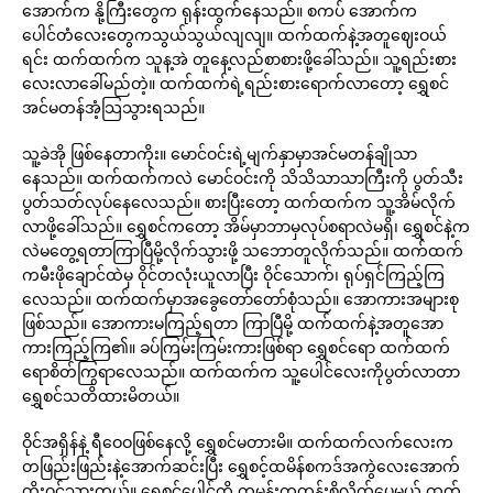
အောက်က နို့ကြီးတွေက ရုန်းထွက်နေသည်။ စကပ် အောက်က
ပေါင်တံလေးတွေကသွယ်သွယ်လျလျ။ ထက်ထက်နဲ့အတူဈေးဝယ်
ရင်း ထက်ထက်က သူန့အဲ တူနေ့လည်စာစားဖို့ခေါ်သည်။ သူ့ရည်းစား
လေးလာခေါ်မည်တဲ့။ ထက်ထက်ရဲ့ရည်းစားရောက်လာတော့ ရွှေစင်
အင်မတန်အံ့သြသွားရသည်။
သူ့ခဲအို ဖြစ်နေတာကိုး။ မောင်ဝင်းရဲ့မျက်နှာမှာအင်မတန်ချိုသာ
နေသည်။ ထက်ထက်ကလဲ မောင်ဝင်းကို သိသိသာသာကြီးကို ပွတ်သီး
ပွတ်သတ်လုပ်နေလေသည်။ စားပြီးတော့ ထက်ထက်က သူ့အိမ်လိုက်
လာဖို့ခေါ်သည်။ ရွှေစင်ကတော့ အိမ်မှာဘာမှလုပ်စရာလဲမရှိ၊ ရွှေစင်နဲ့က
လဲမတွေ့ရတာကြာပြီမို့လိုက်သွားဖို့ သဘောတူလိုက်သည်။ ထက်ထက်
ကမီးဖိုချောင်ထဲမှ ဝိုင်တလုံးယူလာပြီး ဝိုင်သောက်၊ ရုပ်ရှင်ကြည့်ကြ
လေသည်။ ထက်ထက်မှာအခွေတော်တော်စုံသည်။ အောကားအများစု
ဖြစ်သည်။ အောကားမကြည့်ရတာ ကြာပြီမို့ ထက်ထက်နဲ့အတူအော
ကားကြည့်ကြ၏။ ခပ်ကြမ်းကြမ်းကားဖြစ်ရာ ရွှေစင်ရော ထက်ထက်
ရောစိတ်ကြွရာလေသည်။ ထက်ထက်က သူ့ပေါင်လေးကိုပွတ်လာတာ
ရွှေစင်သတိထားမိတယ်။
ဝိုင်အရှိန်နဲ့ ရီဝေဝဖြစ်နေလို့ ရွှေစင်မတားမိ။ ထက်ထက်လက်လေးက
တဖြည်းဖြည်းနဲ့အောက်ဆင်းပြီး ရွှေစင့်ထမိန်စကဒ်အကွဲလေးအောက်
တိုးဝင်သွားတယ်။ ရွှေစင်ပေါင်ကို ကမန်းကတန်းစိလိုက်ပေမယ့် ထက်