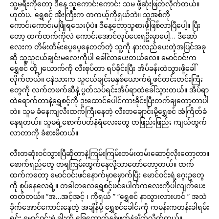
သူ့မရီးကိုတော့ ဒီနေ့ သူကောင်းကောင်း သမ ဖို့ဆုံးဖြတ်လိုက်တယ်။
ဟုတ်ပ.. ရွှေစင့် အိုးကြီးက တကယ့်ကိုရှယ်ဘဲ။ သူ့အစ်ကို
ကောင်းကောင်းမဖြိုရသေးပုံပဲ။ ဒီနေ့တော့သူစားဖို့ဖြစ်လာပြီပေါ့။ ပြီး
တော့ ထက်ထက်ကိုလဲ ကောင်းအောင်လုပ်ပေးရဦးမှာပေါ့… ဒီဆော်
လေးက တိမ်းတိမ်းပွေပွေနေတတ်တဲ့ သူ့ကို နားလည်ပေးတဲ့အပြင်အခု
ဆို သူ့သူငယ်ချင်းမလေးကိုပါ ခေါ်လာပေးတယ်လေ။ မောင်ဝင်းက
ရွှေစင် တို့၂ယောက်ကို လီးစုပ်တာ ရပ်ခိုင်းပြီး အိပ်ခန်းထဲသွားဖို့ခေါ်
လိုက်တယ်။ ငနဲသားက သူငယ်ချင်းမနှစ်ယောက်ရဲ့ဖင်တင်းတင်းကြီး
တွေကို လက်တဖက်ဆီနဲ့ ပွတ်သပ်ရင်းအိပ်ရာထဲခေါ်သွားတယ်။ အိပ်ရာ
ထဲရောက်တာနဲ့ရွှေစင့်ကို ဒူးထောင်ပေါင်ကားခိုင်းပြီးတက်ချတော့တာပါ
ဘဲ။ သူမ ခံနေကျလီးထက်ကြီးနေတဲ့ လီးတချောင်းမို့ရွှေစင် အံကြိတ်ခံ
နေရတယ်။ သူမရဲ့စောက်ပတ်နံရံလေးတွေ တဖြည်းဖြည်း ကျယ်ထွက်
လာတာကို ခံစားမိတယ်။
လီးတဆုံးဝင်သွားပြီဆိုတာနဲ့ကြမ်းကြမ်းတမ်းတမ်းဆောင့်လိုးတော့တာ။
စောက်ရည်တွေ တရကြမ်းထွက်နေလို့သာတော်တော့တယ်။ ထက်
ထက်ကတော့ မောင်ဝင်းဖင်နောက်မှာမှောက်ပြီး မောင်ဝင်းရဲ့ဂွေးဥတွေ
ကို စုပ်နေလေရဲ့။ တခါတလေရွှေစင့်ဖင်ပေါက်ကလေးကိုပါလျက်ပေး
တတ်တယ်။ “အ…အင့်အင့် ၊ ကိုရယ် ” “ရွှေစင် နာသွားလားဟင် ” အသဲ
ခိုက်အောင်ကောင်းနေတဲ့ အချိန်မို့ ရွှေစင်ခေါင်းကို ကမန်းကတန်းခါရမ်း
ရင်း မောင်ဝင်းရဲ့ခါးကို ခြေထောက်နှစ်ဖက်နဲ့ချိတ်လိုက်တယ်။