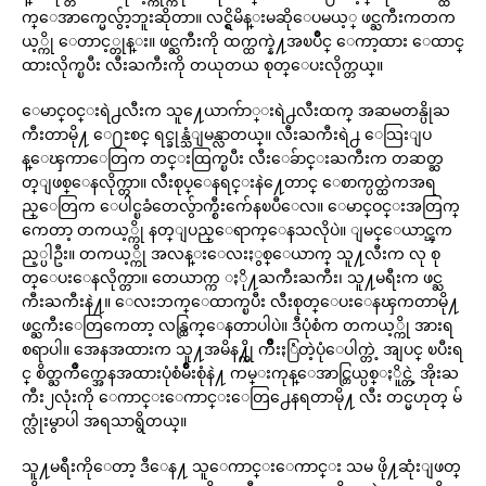
က္ေအာက္မေလွ်ာ့ဘူးဆိုတာ။ လင္ရွိမိန္းမဆိုေပမယ့္ ဖင္ႀကီးကတက
ယ့္ကို ေတာင့္တုန္း။ ဖင္ႀကီးကို ထက္ထက္နဲ႔အၿပိဳင္ ေကာ့ထား ေထာင္
ထားလိုက္ၿပီး လီးႀကီးကို တယုတယ စုတ္ေပးလိုက္တယ္။
ေမာင္ဝင္းရဲ႕လီးက သူ႔ေယာက်ာ္းရဲ႕လီးထက္ အဆမတန္ပိုႀ
ကီးတာမို႔ ေ႐ႊစင္ ရင္ခုန္သံျမန္လာတယ္။ လီးႀကီးရဲ႕ ေသြးျပ
န္ေၾကာေတြက တင္းထြက္ၿပီး လီးေခ်ာင္းႀကီးက တဆတ္ဆ
တ္ျဖစ္ေနလိုက္တာ။ လီးစုပ္ေနရင္းနဲ႔ေတာင္ ေစာက္ပတ္ထဲကအရ
ည္ေတြက ေပါင္ၿခံတေလွ်ာက္စီးက်ေနၿပီေလ။ ေမာင္ဝင္းအတြက္
ကေတာ့ တကယ့္ကို နတ္ျပည္ေရာက္ေနသလိုပဲ။ ျမင္ေယာင္ၾက
ည့္ပါဦး။ တကယ့္ကို အလန္းေလးႏွစ္ေယာက္ သူ႔လီးက လု စု
တ္ေပးေနလိုက္တာ။ တေယာက္က ႏို႔ႀကီးႀကီး၊ သူ႔မရီးက ဖင္ႀ
ကီးႀကီးနဲ႔။ ေလးဘက္ေထာက္ၿပီး လီးစုတ္ေပးေနၾကတာမို႔
ဖင္ႀကီးေတြကေတာ့ လန္ထြက္ေနတာပါပဲ။ ဒီပုံစံက တကယ့္ကို အားရ
စရာပါ။ အေနအထားက သူ႔အမိန႔္ကို က်ိဳးႏြံတဲ့ပုံေပါက္တဲ့ အျပင္ ၿပီးရ
င္ စိတ္ႀကိဳက္အေနအထားပုံစံမ်ိဳးစုံနဲ႔ ကမ္းကုန္ေအာင္တြယ္ပစ္ႏိူင္တဲ့ အိုးႀ
ကီး၂လုံးကို ေကာင္းေကာင္းေတြ႕ေနရတာမို႔ လီး တင္မဟုတ္ မ်
က္လုံးမွာပါ အရသာရွိတယ္။
သူ႔မရီးကိုေတာ့ ဒီေန႔ သူေကာင္းေကာင္း သမ ဖို႔ဆုံးျဖတ္