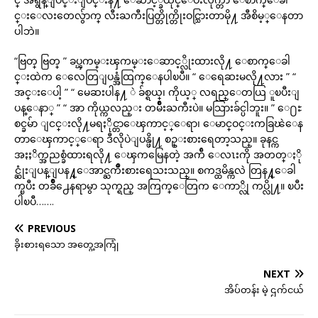
င္းေလးတေလွ်ာက္ လီးႀကီးပြတ္တိုက္တိုးဝင္သြားတာမို႔ အီစိမ့္ေနတာ
ပါဘဲ။
“ဗြတ္ ဗြတ္ ” ခပ္ၾကမ္းၾကမ္းေဆာင့္လိုးထားလို႔ ေစာက္ေခါ
င္းထဲက ေလေတြျပန္အံထြက္ေနပါၿပီ။ “ ေရေဆးမလို႔လား ” “
အင္းေပါ့ ” “ မေဆးပါန႔ ဲ ခ်စ္ရယ္၊ ကိုယ့္ လရည္ေတယြ ူၿပီးျ
ပန္ေနာ္ ” “ အာ ကိုယ္ကလည္း တမ်ိဳးႀကီးပဲ။ မသြားခ်င္ပါဘူး။ ” ေ႐ႊ
စင္ခမ်ာ ျငင္းလို႔မရႏိုင္တာေၾကာင့္ေရာ၊ ေမာင္ဝင္းကခြၽဲေန
တာေၾကာင့္ေရာ ဒီလိုပဲျပန္ဖို႔ စဥ္းစားရေတာ့သည္။ ခုနင္က
အႏႈိက္အညစ္ခံထားရလို႔ ေၾကမြေနတဲ့ အက်ီ ေလၤးကို အတတ္ႏို
င္ဆုံးျပန္ျပန႔္ေအာင္ႀကိဳးစားရေသးသည္။ စကဒ္ထမိန္ကလဲ တြန႔္ေခါ
က္ၿပီး တခ်ိဳ႕ေနရာမွာ သုက္ရည္ အကြက္ေတြက ေကာ္လို ကပ္လို႔။ ၿပီး
ပါၿပီ…….
PREVIOUS
ခိုးစားရသော အတွေ့အကြုံ
NEXT
အိပ်တန်း မဲ့ ဌက်ငယ်