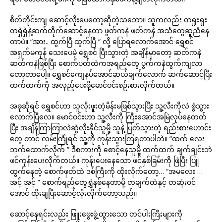
စိတ်တိုင်းကျ ဆောင့်လိုးပေတော့ဆိုတဲ့သဘော။ သူကလည်း တရှုးရှုး
တရှဲရှဲနဲ့ဆက်တိုက်ဆောင့်နေတာ ဖွတ်ကနဲ ဖတ်ကနဲ အသံတွေဆူညံနေ
တာပဲ။ “အား.. ထွက်ပြီ ထွက်ပြီ “ လို့ ပြောရလောက်အောင် ရွှေစင်
အရှက်မကုန် သေးပေမဲ့ ရွှေစင် ပြီးသွားတဲ့ အချိန်မှာတော့ ဆတ်ကနဲ
ဆတ်ကနဲဖြစ်ပြီး စောက်ပတ်ထဲကအရည်တွေ ပွက်ကနဲထွက်ကျလာ
တော့တာပေါ့။ ရွှေစင်ကျေနပ်အောင်ဆယ်ချက်လောက် ဆက်ဆောင့်ပြီး
ထက်ထက်ကို အလှည့်ပေးဖို့မောင်ဝင်းစဉ်းစားလိုက်တယ်။
အခုဆိုရင် ရွှေစင်ဟာ သူလိုးဖူးတဲ့မိန်းမဖြစ်သွားပြီး သူ့လီးကိုလဲ စွဲသွား
လောက်ပြီလေ။ မောင်ဝင်းဟာ သူ့လီးကို ကြီးအောင်အမြဲလုပ်နေတတ်
ပြီး အချိန်ကြာကြာလဲဆွဲလိုးနိုင်သူမို့ သူနဲ့ ပြတ်သွားတဲ့ ရည်းစားဟောင်း
တွေ တာင် လမ်းကြုံရင် သူ့ကို ကုန်းသွားကြရတာပါဘဲ။ “ထက် လေး
ဘက်ထောက်လိုက် ” ဒီစကားကို စောင့်နေသူမို့ ထက်ထက် ချက်ချင်းဘဲ
ဖင်ကုန်းပေးလိုက်တယ်။ ကုန်းပေးနေသော ဖင်နှစ်ခြမ်းကို ဖြဲပြီး ပြူ
ထွက်နေတဲ့ စောက်ဖုတ်ထဲ ဒစ်ကြီးကို ထိုးလိုက်တော့… “အမလေး …
အင့် အင့် ” စောက်ရည်တွေရွှဲနစ်နေတာမို့ တချက်ထဲနှင့် တဆုံးဝင်
အောင် ထိုးချပြီးဆောင့်လိုးလိုက်တော့သည်။
ဆောင့်နေရင်းလည်း ဖြူးဖွေးဖွံ့ထွားသော တင်ပါးကြီးများကို