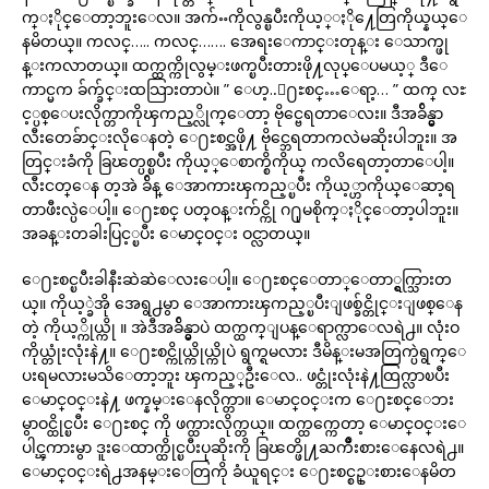
က္ႏိုင္ေတာ့ဘူးေလ။ အက်ႌကိုလွန္ၿပီးကိုယ့္ႏို႔ေတြကိုယ္နယ္ေ
နမိတယ္။ ကလင္….. ကလင္……. အေရးေကာင္းတုန္း ေသာက္ဖု
န္းကလာတယ္။ ထက္ထက္ကိုလွမ္းဖက္ၿပီးတားဖို႔လုပ္ေပမယ့္ ဒီေ
ကာင္မက ခ်က္ခ်င္းထသြားတာပဲ။ ” ေဟ့..ေ႐ႊစင္…ေရာ့… ” ထက္ လႊ
င့္ပစ္ေပးလိုက္တာကိုၾကည့္လိုက္ေတာ့ ဗိုင္ဗေရတာေလး။ ဒီအခ်ိန္မွာ
လီးတေခ်ာင္းလိုေနတဲ့ ေ႐ႊစင္အဖို႔ ဗိုင္ဘေရတာကလဲမဆိုးပါဘူး။ အ
တြင္းခံကို ခြၽတ္ပစ္ၿပီး ကိုယ့္ေစာက္စိကိုယ္ ကလိရေတာ့တာေပါ့။
လီးငတ္ေန တ့အဲ ခ်ိန္ ေအာကားၾကည့္ၿပီး ကိုယ့္ဟာကိုယ္ေဆာ့ရ
တာဖီးလ္ပဲေပါ့။ ေ႐ႊစင္ ပတ္ဝန္းက်င္ကို ဂ႐ုမစိုက္ႏိုင္ေတာ့ပါဘူး။
အခန္းတခါးပြင့္ၿပီး ေမာင္ဝင္း ဝင္လာတယ္။
ေ႐ႊစင္ၿပီးခါနီးဆဲဆဲေလးေပါ့။ ေ႐ႊစင္ေတာ္ေတာ္ရွက္သြားတ
ယ္။ ကိုယ့္ခဲအို အေရွ႕မွာ ေအာကားၾကည့္ၿပီးျဖစ္ခ်င္တိုင္းျဖစ္ေန
တဲ့ ကိုယ့္ကိုယ္ကို ။ အဲဒီအခ်ိန္မွာပဲ ထက္ထက္ျပန္ေရာက္လာေလရဲ႕။ လုံးဝ
ကိုယ္တုံးလုံးနဲ႔။ ေ႐ႊစင္ကိုယ္ကိုယ္ကိုပဲ ရွက္ရမလား ဒီမိန္းမအတြက္ပဲရွက္ေ
ပးရမလားမသိေတာ့ဘူး ၾကည့္ဦးေလ.. ဖင္တုံးလုံးနဲ႔ထြက္လာၿပီး
ေမာင္ဝင္းနဲ႔ ဖက္နမ္းေနလိုက္တာ။ ေမာင္ဝင္းက ေ႐ႊစင္ေဘး
မွာဝင္ထိုင္ၿပီး ေ႐ႊစင္ ကို ဖက္ထားလိုက္တယ္။ ထက္ထက္ကေတာ့ ေမာင္ဝင္းေ
ပါင္ၾကားမွာ ဒူးေထာက္ထိုင္ၿပီးပုဆိုးကို ခြၽတ္ဖို႔ႀကိဳးစားေနေလရဲ႕။
ေမာင္ဝင္းရဲ႕အနမ္းေတြကို ခံယူရင္း ေ႐ႊစင္စဥ္းစားေနမိတ