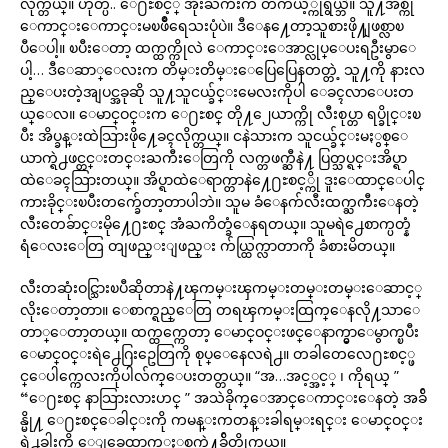
လိုက္တယ္။ ဟုတ္ပ.. ေ႐ႊစင့္ အိုးႀကီးက တကယ့္ကိုရွယ္ဘဲ။ သူ႔အစ္ကို
ေကာင္းေကာင္းမၿဖိဳရေသးပုံပဲ။ ဒီေန႔ေတာ့သူစားဖို႔ျဖစ္လာၿ
ပီေပါ့။ ၿပီးေတာ့ ထက္ထက္ကိုလဲ ေကာင္းေအာင္လုပ္ေပးရဦးမွာေ
ပါ့… ဒီေဆာ္ေလးက တိမ္းတိမ္းေပြေပြေနတတ္တဲ့ သူ႔ကို နားလ
ည္ေပးတဲ့အျပင္အခုဆို သူ႔သူငယ္ခ်င္းမေလးကိုပါ ေခၚလာေပးတ
ယ္ေလ။ ေမာင္ဝင္းက ေ႐ႊစင္ တို႔၂ေယာက္ကို လီးစုပ္တာ ရပ္ခိုင္းၿ
ပီး အိပ္ခန္းထဲသြားဖို႔ေခၚလိုက္တယ္။ ငနဲသားက သူငယ္ခ်င္းမႏွစ္ေ
ယာက္ရဲ႕ဖင္တင္းတင္းႀကီးေတြကို လက္တဖက္ဆီနဲ႔ ပြတ္သပ္ရင္းအိပ္ရာ
ထဲေခၚသြားတယ္။ အိပ္ရာထဲေရာက္တာနဲ႔ေ႐ႊစင့္ကို ဒူးေထာင္ေပါင္
ကားခိုင္းၿပီးတက္ခ်ေတာ့တာပါဘဲ။ သူမ ခံေနက်လီးထက္ႀကီးေနတဲ့
လီးတေခ်ာင္းမို႔ေ႐ႊစင္ အံႀကိတ္ခံေနရတယ္။ သူမရဲ႕ေစာက္ပတ္နံ
ရံေလးေတြ တျဖည္းျဖည္း က်ယ္ထြက္လာတာကို ခံစားမိတယ္။
လီးတဆုံးဝင္သြားၿပီဆိုတာနဲ႔ၾကမ္းၾကမ္းတမ္းတမ္းေဆာင့္
လိုးေတာ့တာ။ ေစာက္ရည္ေတြ တရၾကမ္းထြက္ေနလို႔သာေ
တာ္ေတာ့တယ္။ ထက္ထက္ကေတာ့ ေမာင္ဝင္းဖင္ေနာက္မွာေမွာက္ၿပီး
ေမာင္ဝင္းရဲ႕ေဂြးဥေတြကို စုပ္ေနေလရဲ႕။ တခါတေလေ႐ႊစင့္ဖ
င္ေပါက္ကေလးကိုပါလ်က္ေပးတတ္တယ္။ “အ…အင့္အင့္ ၊ ကိုရယ္ ”
“ေ႐ႊစင္ နာသြားလားဟင္ ” အသဲခိုက္ေအာင္ေကာင္းေနတဲ့ အခ်ိ
န္မို႔ ေ႐ႊစင္ေခါင္းကို ကမန္းကတန္းခါရမ္းရင္း ေမာင္ဝင္း
ရဲ႕ခါးကို ေျခေထာက္ႏွစ္ဖက္နဲ႔ခ်ိတ္လိုက္တယ္။