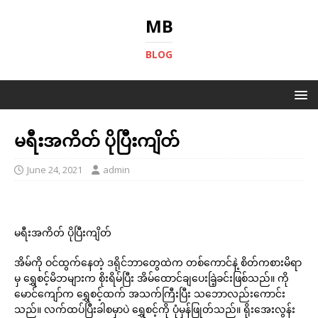
MB
BLOG
မရီးအကိတ် ပိုပြီးကျိတ်
June 24, 2021
admin
မရီးအကိတ် ပိုပြီးကျိတ်
အိမ်ကို ဝင်ထွက်နေတဲ့ ဒရိုင်ဘာတွေထဲက တစ်ကောင်နဲ့ စိတ်ကစားမိရာ
မှ ရွှေစင့်မိဘများက စိုးရိမ်ပြီး အိမ်ထောင်ချပေးခြဲ့ခင်းဖြစ်သည်။ ကို
မောင်ကျော်က ရွှေစင့်ထက် အသက်ကြီးပြီး သဘောလည်းကောင်း
သည်။ လက်ထပ်ပြီးခါစမှာပဲ ရွှေစင့်ကို ပုံမှန်ဖြုတ်သည်။ ရိုးအေးလွန်း