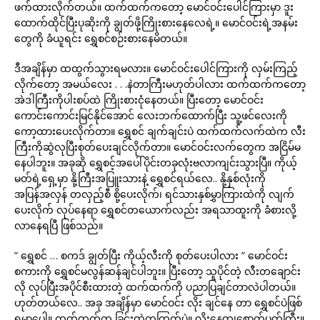
ဖက်ထားလိုက်တယ်။ ထက်ထက်ကတော့ မောင်ဝင်းပေါင်ကြားမှာ ဒူး
ထောက်ထိုင်ပြီးပုဆိုးကို ချွတ်ဖို့ကြိုးစားနေလေရဲ့။ မောင်ဝင်းရဲ့အနမ်း
တွေကို ခံယူရင်း ရွှေစင်စဉ်းစားနေမိတယ်။
ဒီအချိန်မှာ ထထွက်သွားရမလား။ မောင်ဝင်းပေါင်ကြားကို လှမ်းကြည့်
လိုက်တော့ အမယ်လေး . . .နဲတာကြီးမဟုတ်ပါလား ထက်ထက်ကတော့
အဲဒါကြီးကိုပါးစပ်ထဲ ကြိုးစားငုံနေတယ်။ ပြီးတော့ မောင်ဝင်း
ကောင်းကောင်းမြင်နိုင်အောင် လေးဘက်ထောက်ပြီး သူ့ဖင်လေးကို
ကော့ထားပေးလိုက်တာ။ ရွှေစင် ချက်ချင်းပဲ ထက်ထက်လက်ထဲက လီး
ကြီးကိုဆွဲလုပြီးစုတ်ပေးချင်လိုက်တာ။ မောင်ဝင်းလက်တွေက အငြိမ်မ
နေပါဘူး။ အခုဆို ရွှေစင့်အပေါ်ပိုင်းတခုလုံးဗလာကျင်းသွားပြီ။ ကိုယ့်
မတ်ရဲ့ရှေ့မှာ နို့ကြီးအပြူးသားနဲ့ ရွှေစင်ရယ်လေ.. နို့နှစ်လုံးကို
အပြန်အလှန် တလှည့်စီ စို့ပေးလိုက်၊ ရင်သားနှစ်မွှာကြားထဲကို လျက်
ပေးလိုက် လုပ်နေရာ ရွှေစင်တယောက်လည်း အရသာထူးကို ခံစားလို့
လာနေရပြီ ဖြစ်သည်။
” ရွှေစင် … စကဒ် ချွတ်ပြီး ကိုယ့်လီးကို စုတ်ပေးပါလား ” မောင်ဝင်း
စကားကို ရွှေစင်မလွန်ဆန်ချင်ပါဘူး။ ပြီးတော့ သူပိုင်တဲ့ လီးတချောင်း
လို လုပ်ပြီးအပိုင်စီးထားတဲ့ ထက်ထက်ကို ပညာပြချင်တာလဲပါတယ်။
ဟုတ်တယ်လေ.. အခု အချိန်မှာ မောင်ဝင်း လိုး ချင်နေ တာ ရွှေစင်ပဲဖြစ်
ရမှာပေါ့။ ထက်ထက်က ခြင်းထဲကကြက်ပဲ။ လိုးနေကျစောက်ပတ်ကြီး။