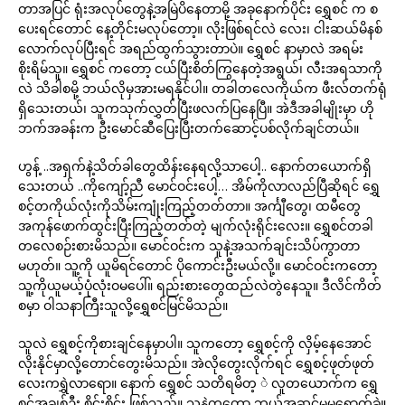
တာအပြင် ရုံးအလုပ်တွေနဲ့အမြဲပိနေတာမို့ အခုနောက်ပိုင်း ရွှေစင် က စ
ပေးရင်တောင် နေ့တိုင်းမလုပ်တော့။ လိုးဖြစ်ရင်လဲ လေး၊ ငါးဆယ်မိနစ်
လောက်လုပ်ပြီးရင် အရည်ထွက်သွားတာပဲ။ ရွှေစင် နာမှာလဲ အရမ်း
စိုးရိမ်သူ။ ရွှေစင် ကတော့ ငယ်ပြီးစိတ်ကြွနေတဲ့အရွယ်၊ လီးအရသာကို
လဲ သိခါစမို့ ဘယ်လိုမှအားမရနိုင်ပါ။ တခါတလေကိုယ်က ဖီးလ်တက်ရုံ
ရှိသေးတယ်၊ သူကသုက်လွှတ်ပြီးဖလက်ပြနေပြီ။ အဲဒီအခါမျိုးမှာ ဟို
ဘက်အခန်းက ဦးမောင်ဆီပြေးပြီးတက်ဆောင့်ပစ်လိုက်ချင်တယ်။
ဟွန့် ..အရှက်နဲ့သိတ်ခါတွေထိန်းနေရလို့သာပေါ့.. နောက်တယောက်ရှိ
သေးတယ် ..ကိုကျော့်ညီ မောင်ဝင်းပေါ့… အိမ်ကိုလာလည်ပြီဆိုရင် ရွှေ
စင့်တကိုယ်လုံးကိုသိမ်းကျုံးကြည့်တတ်တာ။ အင်္ကျီတွေ၊ ထမီတွေ
အကုန်ဖောက်ထွင်းပြီးကြည့်တတ်တဲ့ မျက်လုံးရိုင်းလေး။ ရွှေစင်တခါ
တလေစဉ်းစားမိသည်။ မောင်ဝင်းက သူနဲ့အသက်ချင်းသိပ်ကွာတာ
မဟုတ်။ သူ့ကို ယူမိရင်တောင် ပိုကောင်းဦးမယ်လို့။ မောင်ဝင်းကတော့
သူ့ကိုယူမယ့်ပုံလုံးဝမပေါ်။ ရည်းစားတွေထည်လဲတွဲနေသူ။ ဒီလိင်ကိတ်
စမှာ ဝါသနာကြီးသူလို့ရွှေစင်မြင်မိသည်။
သူလဲ ရွှေစင့်ကိုစားချင်နေမှာပါ။ သူကတော့ ရွှေစင့်ကို လှိမ့်နေအောင်
လိုးနိုင်မှာလို့တောင်တွေးမိသည်။ အဲလိုတွေးလိုက်ရင် ရွှေစင့်ဖုတ်ဖုတ်
လေးကရွှဲလာရော။ နောက် ရွှေစင် သတိရမိတ့ ဲ လူတယောက်က ရွှေ
စင့်အချစ်ဦး စိုင်းစိုင်း ဖြစ်သည်။ သူနဲ့ကတော့ ဘယ်အဆင့်မှမရောက်ခဲ့။