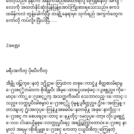
တော့သည်။ ခုနင်က အနှိုက်အညစ်ခံထားရလို့ ကြေမွနေတဲ့ အကျီ င်္
လေးကို အတတ်နိုင်ဆုံးပြန်ပြန့်အောင်ကြိုးစားရသေးသည်။ စကဒ်
ထမိန်ကလဲ တွန့်ခေါက်ပြီး တချို့နေရာမှာ သုက်ရည် အကွက်တွေက
ကော်လို ကပ်လို့။ ပြီးပါပြီ…….
Zawgyi
မရီးအကိတ္ ပိုၿပီးက်ိတ္
အိမ္ကို ဝင္ထြက္ေနတဲ့ ဒ႐ိုင္ဘာေတြထဲက တစ္ေကာင္နဲ႔ စိတ္ကစားမိရာမွ
ေ႐ႊစင့္မိဘမ်ားက စိုးရိမ္ၿပီး အိမ္ေထာင္ခ်ေပးၿခဲ့ခင္းျဖစ္သည္။ ကိုေ
မာင္ေက်ာ္က ေ႐ႊစင့္ထက္ အသက္ႀကီးၿပီး သေဘာလည္းေကာင္း
သည္။ လက္ထပ္ၿပီးခါစမွာပဲ ေ႐ႊစင့္ကို ပုံမွန္ျဖဳတ္သည္။ ႐ိုးေအးလြန္း
တာအျပင္ ႐ုံးအလုပ္ေတြနဲ႔အၿမဲပိေနတာမို႔ အခုေနာက္ပိုင္း
ေ႐ႊစင္ က စေပးရင္ေတာင္ ေန႔တိုင္းမလုပ္ေတာ့။ လိုးျဖစ္ရင္လဲ
ေလး၊ ငါးဆယ္မိနစ္ေလာက္လုပ္ၿပီးရင္ အရည္ထြက္သြားတာပဲ။ ေ႐ႊစင္ နာ
မွာလဲ အရမ္းစိုးရိမ္သူ။ ေ႐ႊစင္ ကေတာ့ ငယ္ၿပီးစိတ္ႂကြေနတဲ့