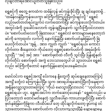
လိုချင်တာရအောင်ယူတတ်သူဖြစ်သည်။
ရွှေစင့်ကို စတွေ့ စကထဲက ထမိန်လှန် ဖင်ကုန်းခိုင်းပြီး ချ ချင်နေတာမို့…
“ထမိန်လန်ပြီးကုန်းပေးကွာ ဖင်ကြီးကိုကြည့်ပြီးလိုးချင်လို့ ” ရွှေစင်
လည်းမတ်တတ်ရပ်လျှက်ပဲ လက်ထောက်ပြီး ဖင်ကုန်းပေးလိုက်တယ်။
အတွင်းခံကို ဒူးခေါင်းလောက် တွန်းချပြီးနောက် သူ့လီးကြီးဝင်လာတာ
ပဲ။ “စောက်ပတ်လေးကို ဖြဲထားပေး ” ရွှေစင်လဲ စကားများမနေတော့ဘဲ
ဖင်ကို ကော့ထုတ်၊ လက်ကို နောက်ပြန်ပြီး စောက်ပတ်နှစ်ခြမ်းကို ဖြဲ
ပေးလိုက်တယ်။ “အွန့်… အား၊ ကျွတ် ကျွတ် ” “ရွှေစင်ရယ်၊ ကောင်း
လိုက်တာ၊ စီးနေတာပဲ၊ ကိုယ်တော့ ရွှေစင့်စောက်ပတ်ကို အရမ်းခိုက်
သွားပြီ ” “အင့် အင့် အား ” စောက်ဖုတ်ထဲ လီးကို သွင်းပြီး ပြန်ဆွဲနုတ်
လိုက်တိုင်း စောက်ဖုတ် အကွဲ ဘေးသားတွေပါ ပါ သွားတယ်။ ရွှေစင်
လည်း ဖင်ကြီးကိုတောင် နောက်ပြန်ဆောင့်ပေးနေမိတယ်။
မောင်ဝင်းက ရွှေစင့်အကျီ င်္ပေးကနေ နို့တွေကို ဆုပ်ချေနေတာကြောင့်
အကျီ င်္တွေလဲ ကြေကုန်ပါပြီ။ သူက အားရပါးရဆောင့်ပြီးလိုးနေရာက
အရှိန်လျှော့သွားတာကြောင့် “ကိုယ် မောသွားပြီလားဟင် ” “ဟုတ်တယ်
ရွှေစင်ရယ်၊ ဟူး.. ရွှေစင်အပ်ါက တက်ဆောင့်ပေးနော် ” ရွှေစင်လည်း မ
ငြင်းတော့ဘဲ ထောင်မတ်နေတဲ့ သူ့လီးပေါ်မှာ ကားယားခွထိုင်ပြီး စောက်
ဖုတ်နှစ်ခြမ်းကိုဖြဲကာ လီးထိပ်ပေါ် တေ့ ထိုင်ချလိုက်တော့ ဖွပ်ကနဲ ဝင်
သွားတော့တာပေါ့။ စောက်ပတ်က လိုးသားကျသွားပြီမို့ ချောချောမွေ့