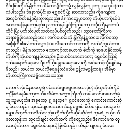
စိုင်းစိုင်းကိုယ်နှိုက်က အိမ်ကဒရိုင်ဘာမို့ လွန်လွန်ကျူးကျူးမလုပ်ရဲတာ
လဲပါသည်။ ဒီနောက်ပိုင်းမှာ ရွှေစင်ပိုပြီး ဆာလာသည်။ ကိုကျော်က
အလုပ်ကိတ်စနဲ့ခရီးသွားရသည်။ ဒီရက်တွေမှာတော့ ကိုယ့်ဟာကိုယ်ပဲ
အာသာဖြေရတော့မည်။ ညဘက်ရုပ်ရှင်ကြည့်တော့ အဖိုးကြီးနားကပ်
ထိုင် ပြီး ပွတ်သီးပွတ်သတ်လုပ်ပစ်လိုက်သည်။ ဘွားတော်ကြီးက
ဘုရားရှိခိုးနေသည်လေ။ လက်မောင်းကို နို့ကြီးနဲ့ပွတ်ပေးလိုက်တော့
အဖိုးကြီးဖီးလ်တက်သွားပုံပဲ။ လီးတောင်လာတာကို လက်နဲ့ကွယ်ထား
ရှာသည်။ မိန်းမသဘာ၀ ယောကျာ်းတယောက် စိတ်ကို ဆွပေးနိုင်တာမို့
ကိုယ်ကိုကိုယ်ကျေနပ်မိသည်။ ဦးမောင်မောင်ကတော့ ရွှေစင်ကြောင့်
ဒုတ်ခရောက်နေလေပြီ။ ကိုယ့်ချွေးမချောလေးကို အင်မတန်လိုးချင်နေ
မိသည်။ ဘယ်က ဘယ်လိုစရမှန်းလဲမသိ။ စွန့်လဲမစွန့်စားရဲ။ အိမ်မှာ
ဟိုဟာမကြီးကလဲရှိနေသေးသည်။
တသက်လုံးမိန်းမတွေနဲ့ကင်းကင်းရှင်းရှင်းနေလာခဲ့တဲ့ကိုယ့်ကိုယ်ကို့ပဲ
ကျိန်ဆဲနေမိတော့တယ်။ အိမ်ကအဘွားကြီးကို တခါမှသစ်စာဖောက်ခဲ့
ဘူးသူမဟုတ်။ အခုတော့ ရွှ နေတ့ေဲ ရွှစင်လေးကို ကောင်းကောင်းဆွဲ
ချင်လာသည်။ သူငယ်ချင်းကောင်း ဒီနေ့ ရွှေစင် စိတ်ပြေလက်ပျောက်
ရှော့ပင်ထွက်လာလိုက်သည်။ တိုက်တိုက်ဆိုင်ဆိုင်ဘဲ သူမရဲ့ ငယ့်ငယ်
လေးတုန်းက သူငယ်ချင်း ထက်ထက် ကိုတွေ့သည်။ ဒီကောင်မက လှ
လာလိုက်တာ။ ရွှေစင်ပင်မနာလိုဖြစ်မိသည်။ တီရှပ်ကျပ်ကျပ်လေး