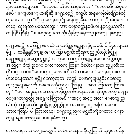
န္ေတာ့မလို႔လား ” “အင္း… ဟိုေကာင္ေကာ ” “ေမာၿပီး အိပ္ေ
နၿပီ ” ေျပာေျပာဆိုဆို ေ႐ႊစင့္ကို ဖက္ၿပီး အနမ္းမိုးမ်ား႐ြာခ်လို
က္ေလသည္။ “ကိုယ္ ေ႐ႊစင့္ကို ေနာက္တခ်ီေလာက္ ထပ္လိုးခ်င္ေသး
တယ္၊ လိုးရတာ မဝေသးဘူး ” “အာ ေနာက္က်ေနၿပီဟ၊ နင့္အေမႀကီး
က ပြစိပြစိနဲ႔ ” ေမာင္ဝင္းက ကိုယ္လိုခ်င္တာရေအာင္ယူတတ္သူျဖစ္သည္။
ေ႐ႊစင့္ကို စေတြ႕ စကထဲက ထမိန္လွန္ ဖင္ကုန္းခိုင္းၿပီး ခ် ခ်င္ေနတာ
မို႔… “ထမိန္လန္ၿပီးကုန္းေပးကြာ ဖင္ႀကီးကိုၾကည့္ၿပီးလိုးခ်င္လို႔ ”
ေ႐ႊစင္လည္းမတ္တတ္ရပ္လွ်က္ပဲ လက္ေထာက္ၿပီး ဖင္ကုန္းေပးလိုက္တယ္။
အတြင္းခံကို ဒူးေခါင္းေလာက္ တြန္းခ်ၿပီးေနာက္ သူ႔လီးႀ
ကီးဝင္လာတာပဲ။ “ေစာက္ပတ္ေလးကို ၿဖဲထားေပး ” ေ႐ႊစင္လဲ စကား
မ်ားမေနေတာ့ဘဲ ဖင္ကို ေကာ့ထုတ္၊ လက္ကို ေနာက္ျပန္ၿပီး ေစာက္ပ
တ္ႏွစ္ျခမ္းကို ၿဖဲေပးလိုက္တယ္။ “အြန႔္… အား၊ ကြၽတ္ ကြၽ
တ္ ” “ေ႐ႊစင္ရယ္၊ ေကာင္းလိုက္တာ၊ စီးေနတာပဲ၊ ကိုယ္ေတာ့ ေ႐ႊ
စင့္ေစာက္ပတ္ကို အရမ္းခိုက္သြားၿပီ ” “အင့္ အင့္ အား ” ေစာက္ဖုတ္ထဲ
လီးကို သြင္းၿပီး ျပန္ဆြဲႏုတ္လိုက္တိုင္း ေစာက္ဖုတ္ အကြဲ ေဘး
သားေတြပါ ပါ သြားတယ္။ ေ႐ႊစင္လည္း ဖင္ႀကီးကိုေတာင္ ေနာ
က္ျပန္ေဆာင့္ေပးေနမိတယ္။
ေမာင္ဝင္းက ေ႐ႊစင့္အက်ီ ေပၤးကေန ႏို႔ေတြကို ဆုပ္ေခ်ေန