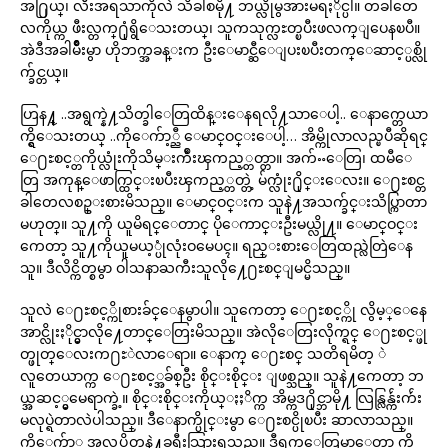
အ႐ြယ္၊ လီးအရသာကိုလဲ သိခါစမို႔ ဘယ္လိုမွအားမရႏိုင္ပါ။ တခါတေ
လကိုယ္က ဖီးလ္တက္႐ုံရွိေသးတယ္၊ သူကသုက္လႊတ္ၿပီးဖလက္ျပေနၿပီ။
အဲဒီအခါမ်ိဳးမွာ ဟိုဘက္အခန္းက ဦးေမာင္ဆီေျပးၿပီးတက္ေဆာင့္ပစ္လို
က္ခ်င္တယ္။
ဟြန႔္ ..အရွက္နဲ႔သိတ္ခါေတြထိန္းေနရလို႔သာေပါ့.. ေနာက္တေယာ
က္ရွိေသးတယ္ ..ကိုေက်ာ့္ညီ ေမာင္ဝင္းေပါ့… အိမ္ကိုလာလည္ၿပီဆိုရင္
ေ႐ႊစင့္တကိုယ္လုံးကိုသိမ္းက်ဳံးၾကည့္တတ္တာ။ အက်ႌေတြ၊ ထမီေ
တြ အကုန္ေဖာက္ထြင္းၿပီးၾကည့္တတ္တဲ့ မ်က္လုံး႐ိုင္းေလး။ ေ႐ႊစင္တ
ခါတေလစဥ္းစားမိသည္။ ေမာင္ဝင္းက သူနဲ႔အသက္ခ်င္းသိပ္ကြာတာ
မဟုတ္။ သူ႔ကို ယူမိရင္ေတာင္ ပိုေကာင္းဦးမယ္လို႔။ ေမာင္ဝင္း
ကေတာ့ သူ႔ကိုယူမယ့္ပုံလုံးဝမေပၚ။ ရည္းစားေတြထည္လဲတြဲေန
သူ။ ဒီလိင္ကိတ္စမွာ ဝါသနာႀကီးသူလို႔ေ႐ႊစင္ျမင္မိသည္။
သူလဲ ေ႐ႊစင့္ကိုစားခ်င္ေနမွာပါ။ သူကေတာ့ ေ႐ႊစင့္ကို လွိမ့္ေနေ
အာင္လိုးႏိုင္မွာလို႔ေတာင္ေတြးမိသည္။ အဲလိုေတြးလိုက္ရင္ ေ႐ႊစင့္ဖု
တ္ဖုတ္ေလးက႐ႊဲလာေရာ။ ေနာက္ ေ႐ႊစင္ သတိရမိတ့ ဲ
လူတေယာက္က ေ႐ႊစင့္အခ်စ္ဦး စိုင္းစိုင္း ျဖစ္သည္။ သူနဲ႔ကေတာ့ ဘ
ယ္အဆင့္မွမေရာက္ခဲ့။ စိုင္းစိုင္းကိုယ္ႏႈိက္က အိမ္ကဒ႐ိုင္ဘာမို႔ လြန္လြန္က်ဴးက်ဴး
မလုပ္ရဲတာလဲပါသည္။ ဒီေနာက္ပိုင္းမွာ ေ႐ႊစင္ပိုၿပီး ဆာလာသည္။
ကိုေက်ာ္က အလုပ္ကိတ္စနဲ႔ခရီးသြားရသည္။ ဒီရက္ေတြမွာေတာ့ ကို