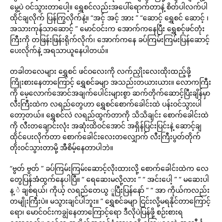
မွေ့ပဲ ဝင်သွားတာပေါ့။ ရွှေစင်လည်းအပေါ်ရောက်တာနဲ့ စိတ်ပါလက်ပါ
ထိုင်ချလိုက် ပြန်ကြွလိုက်နဲ့။ “အင့် အင့် အား ” “ဆောင့် ရွှေစင် ဆောင့် ၊
အသားကုန်သာဆောင့် ” မောင်ဝင်းက အောက်ကနေပြီး ရွှေစင့်ဖင်တုံး
ကြီးကို တဖြန်းဖြန်းရိုက်လိုက်၊ အောက်ကနေ ခပ်ကြမ်းကြမ်းပြန်ဆောင့်
ပေးလိုက်နဲ့ အရသာယူနေပါတယ်။
တခါတလေများ ရွှေစင် ဖင်ဝလေးကို လက်ညှိုးလေးထိုးထည့်ဖို့
ကြိုးစားနေတာကြောင့် ရွှေစင်ခမျာ အသည်းတယားယား။ လောကကြီး
ကို မေ့လောက်အောင်အချက်ပေါင်းများစွာ ဆက်တိုက်ဆောင့်ပြီးချိန်မှာ
လီးကြီးထဲက လရည်တွေဟာ ရွှေစင်စောက်ခေါင်းထဲ ပန်းဝင်သွားပါ
တော့တယ်။ ရွှေစင်လဲ လရည်ထွက်တာကို သိသိချင်း စောက်ခေါင်းထဲ
ကို လီးတချောင်းလုံး အဆုံးထိဝင်အောင် အရှိန်ပြင်းပြင်းနဲ့ ဆောင့်ချ
ထိုင်ပေးလိုက်တာ စောက်ခေါင်းလေးတလျှောက် လီးကြီးပွတ်တိုက်
တိုးဝင်သွားတာမို့ အီစိမ့်နေတာပါဘဲ။
“ဗွတ် ဗွတ် ” ခပ်ကြမ်းကြမ်းဆောင့်လိုးထားလို့ စောက်ခေါင်းထဲက လေ
တွေပြန်အံထွက်နေပါပြီ။ “ ရေဆေးမလို့လား ” “ အင်းပေါ့ ” “ မဆေးပါ
န့ ဲ ချစ်ရယ်၊ ကိုယ့် လရည်တေယွ ူပြီးပြန်နော် ” “ အာ ကိုယ်ကလည်း
တမျိုးကြီးပဲ။ မသွားချင်ပါဘူး။ ” ရွှေစင်ခမျာ ငြင်းလို့မရနိုင်တာကြောင့်
ရော၊ မောင်ဝင်းကချွဲနေတာကြောင့်ရော ဒီလိုပဲပြန်ဖို့ စဉ်းစားရ