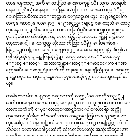
တာေၾကာင့္ အက်ီ ေတၤြလဲ ေၾကကုန္ပါၿပီ။ သူက အားရပါး
ရေဆာင့္ၿပီးလိုးေနရာက အရွိန္ေလွ်ာ့သြားတာေၾကာင့္ “ကိုယ္
ေမာသြားၿပီလားဟင္ ” “ဟုတ္တယ္ ေ႐ႊစင္ရယ္၊ ဟူး.. ေ႐ႊစင္အပ္ါက
တက္ေဆာင့္ေပးေနာ္ ” ေ႐ႊစင္လည္း မျငင္းေတာ့ဘဲ ေထာင္မ
တ္ေနတဲ့ သူ႔လီးေပၚမွာ ကားယားခြထိုင္ၿပီး ေစာက္ဖုတ္ႏွစ္ျခ
မ္းကိုၿဖဲကာ လီးထိပ္ေပၚ ေတ့ ထိုင္ခ်လိုက္ေတာ့ ဖြပ္ကနဲ ဝင္သြားေ
တာ့တာေပါ့။ ေစာက္ပတ္က လိုးသားက်သြားၿပီမို႔ ေခ်ာေခ်ာေ
မြ႕ေမြ႕ပဲ ဝင္သြားတာေပါ့။ ေ႐ႊစင္လည္းအေပၚေရာက္တာနဲ႔ စိတ္ပါလ
က္ပါ ထိုင္ခ်လိုက္ ျပန္ႂကြလိုက္နဲ႔။ “အင့္ အင့္ အား ” “ေဆာင့္
ေ႐ႊစင္ ေဆာင့္ ၊ အသားကုန္သာေဆာင့္ ” ေမာင္ဝင္းက ေအာ
က္ကေနၿပီး ေ႐ႊစင့္ဖင္တုံးႀကီးကို တျဖန္းျဖန္း႐ိုက္လိုက္၊ ေအာက္ကေ
န ခပ္ၾကမ္းၾကမ္းျပန္ေဆာင့္ေပးလိုက္နဲ႔ အရသာယူေနပါတ
ယ္။
တခါတေလမ်ား ေ႐ႊစင္ ဖင္ဝေလးကို လက္ညႇိဳးေလးထိုးထည့္ဖို႔
ႀကိဳးစားေနတာေၾကာင့္ ေ႐ႊစင္ခမ်ာ အသည္းတယားယား။ ေ
လာကႀကီးကို ေမ့ေလာက္ေအာင္အခ်က္ေပါင္းမ်ားစြာ ဆက္တို
က္ေဆာင့္ၿပီးခ်ိန္မွာ လီးႀကီးထဲက လရည္ေတြဟာ ေ႐ႊစင္ေစာ
က္ေခါင္းထဲ ပန္းဝင္သြားပါေတာ့တယ္။ ေ႐ႊစင္လဲ လရည္ထြက္တာကို သိ
သိခ်င္း ေစာက္ေခါင္းထဲကို လီးတေခ်ာင္းလုံး အဆုံးထိဝင္ေအာ
င္ အရွိန္ျပင္းျပင္းနဲ႔ ေဆာင့္ခ်ထိုင္ေပးလိုက္တာ ေစာက္ေခါ