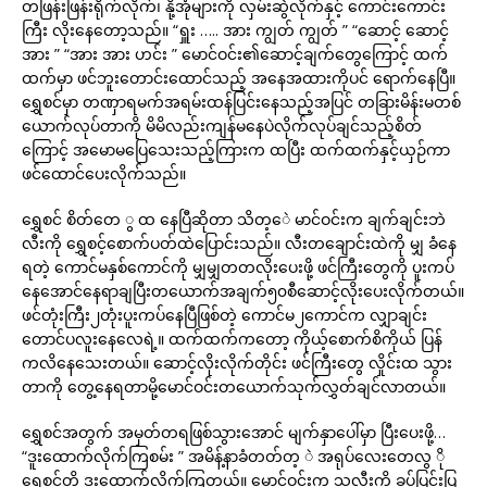
တဖြန်းဖြန်းရိုက်လိုက်၊ နို့အုံများကို လှမ်းဆွဲလိုက်နှင့် ကောင်းကောင်း
ကြီး လိုးနေတော့သည်။ “ရှူး ….. အား ကျွတ် ကျွတ် ” “ဆောင့် ဆောင့်
အား ” “အား အား ဟင်း ” မောင်ဝင်း၏ဆောင့်ချက်တွေကြောင့် ထက်
ထက်မှာ ဖင်ဘူးတောင်းထောင်သည့် အနေအထားကိုပင် ရောက်နေပြီ။
ရွှေစင်မှာ တဏှာရမက်အရမ်းထန်ပြင်းနေသည့်အပြင် တခြားမိန်းမတစ်
ယောက်လုပ်တာကို မိမိလည်းကျန်မနေပဲလိုက်လုပ်ချင်သည့်စိတ်
ကြောင့် အမောမပြေသေးသည့်ကြားက ထပြီး ထက်ထက်နှင့်ယှဉ်ကာ
ဖင်ထောင်ပေးလိုက်သည်။
ရွှေစင် စိတ်တေ ွ ထ နေပြီဆိုတာ သိတ့ေဲ မာင်ဝင်းက ချက်ချင်းဘဲ
လီးကို ရွှေစင့်စောက်ပတ်ထဲပြောင်းသည်။ လီးတချောင်းထဲကို မျှ ခံနေ
ရတဲ့ ကောင်မနှစ်ကောင်ကို မျှမျှတတလိုးပေးဖို့ ဖင်ကြီးတွေကို ပူးကပ်
နေအောင်နေရာချပြီးတယောက်အချက်၅၀စီဆောင့်လိုးပေးလိုက်တယ်။
ဖင်တုံးကြီး၂တုံးပူးကပ်နေပြီဖြစ်တဲ့ ကောင်မ၂ကောင်က လျှာချင်း
တောင်ပလူးနေလေရဲ့။ ထက်ထက်ကတော့ ကိုယ့်စောက်စိကိုယ် ပြန်
ကလိနေသေးတယ်။ ဆောင့်လိုးလိုက်တိုင်း ဖင်ကြီးတွေ လှိုင်းထ သွား
တာကို တွေ့နေရတာမို့မောင်ဝင်းတယောက်သုက်လွှတ်ချင်လာတယ်။
ရွှေစင်အတွက် အမှတ်တရဖြစ်သွားအောင် မျက်နှာပေါ်မှာ ပြီးပေးဖို့…
“ဒူးထောက်လိုက်ကြစမ်း ” အမိန့်နာခံတတ်တ့ ဲ အရုပ်လေးတေလွ ို
ရွှေစင်တို့ ဒူးထောက်လိုက်ကြတယ်။ မောင်ဝင်းက သူ့လီးကို ခပ်ပြင်းပြ