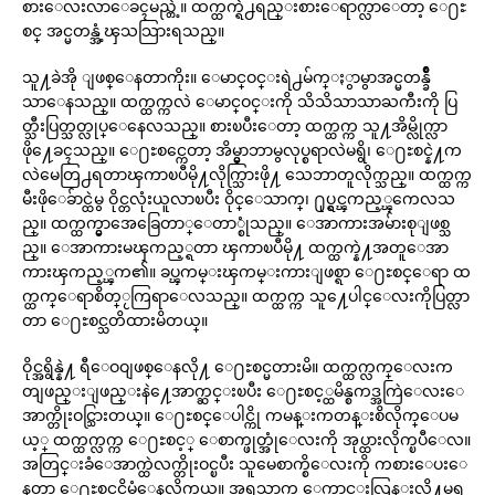
စားေလးလာေခၚမည္တဲ့။ ထက္ထက္ရဲ႕ရည္းစားေရာက္လာေတာ့ ေ႐ႊ
စင္ အင္မတန္အံ့ၾသသြားရသည္။
သူ႔ခဲအို ျဖစ္ေနတာကိုး။ ေမာင္ဝင္းရဲ႕မ်က္ႏွာမွာအင္မတန္ခ်ိဳ
သာေနသည္။ ထက္ထက္ကလဲ ေမာင္ဝင္းကို သိသိသာသာႀကီးကို ပြ
တ္သီးပြတ္သတ္လုပ္ေနေလသည္။ စားၿပီးေတာ့ ထက္ထက္က သူ႔အိမ္လိုက္လာ
ဖို႔ေခၚသည္။ ေ႐ႊစင္ကေတာ့ အိမ္မွာဘာမွလုပ္စရာလဲမရွိ၊ ေ႐ႊစင္နဲ႔က
လဲမေတြ႕ရတာၾကာၿပီမို႔လိုက္သြားဖို႔ သေဘာတူလိုက္သည္။ ထက္ထက္က
မီးဖိုေခ်ာင္ထဲမွ ဝိုင္တလုံးယူလာၿပီး ဝိုင္ေသာက္၊ ႐ုပ္ရွင္ၾကည့္ၾကေလသ
ည္။ ထက္ထက္မွာအေခြေတာ္ေတာ္စုံသည္။ ေအာကားအမ်ားစုျဖစ္သ
ည္။ ေအာကားမၾကည့္ရတာ ၾကာၿပီမို႔ ထက္ထက္နဲ႔အတူေအာ
ကားၾကည့္ၾက၏။ ခပ္ၾကမ္းၾကမ္းကားျဖစ္ရာ ေ႐ႊစင္ေရာ ထ
က္ထက္ေရာစိတ္ႂကြရာေလသည္။ ထက္ထက္က သူ႔ေပါင္ေလးကိုပြတ္လာ
တာ ေ႐ႊစင္သတိထားမိတယ္။
ဝိုင္အရွိန္နဲ႔ ရီေဝဝျဖစ္ေနလို႔ ေ႐ႊစင္မတားမိ။ ထက္ထက္လက္ေလးက
တျဖည္းျဖည္းနဲ႔ေအာက္ဆင္းၿပီး ေ႐ႊစင့္ထမိန္စကဒ္အကြဲေလးေ
အာက္တိုးဝင္သြားတယ္။ ေ႐ႊစင္ေပါင္ကို ကမန္းကတန္းစိလိုက္ေပမ
ယ့္ ထက္ထက္လက္က ေ႐ႊစင့္ ေစာက္ဖုတ္အုံေလးကို အုပ္ထားလိုက္ၿပီေလ။
အတြင္းခံေအာက္ထဲလက္တိုးဝင္ၿပီး သူမေစာက္စိေလးကို ကစားေပးေ
နတာ ေ႐ႊစင္ၿငိမ္ခံေနလိုက္တယ္။ အရသာက ေကာင္းလြန္းလို႔မရွ