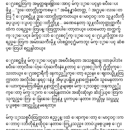
ေ႐ႊစင္အတြက္ အမွတ္တရျဖစ္သြားေအာင္ မ်က္ႏွာေပၚမွာ ၿပီးေပး
ဖို႔… “ဒူးေထာက္လိုက္ၾကစမ္း ” အမိန႔္နာခံတတ္တ့ ဲ အ႐ုပ္ေလးေတ
လြ ို ေ႐ႊစင္တို႔ ဒူးေထာက္လိုက္ၾကတယ္။ ေမာင္ဝင္းက သူ႔လီးကို
ခပ္ျပင္းျပင္းဂြင္းတိုက္လို႔… ခဏေနေတာ့ သူ႔လီးတုတ္တုတ္ႀကီး
ထဲက လရည္ေတြပန္းထြက္လာပါေတာ့တယ္။ ပထမေတာ့ ထက္ထက္မ်
က္ႏွာေပၚ။ ခ်က္ခ်င္းဘဲ ေ႐ႊစင့္မ်က္ႏွာေပၚ ေ႐ႊ႕လိုက္တာ။ လ
ရည္ေတြက အမ်ားႀကီးမို႔ ပါးစပ္ထဲဝင္႐ုံမကဘူး မ်က္ႏွာေပၚ ဆံစ
ပ္ေတြပါ စင္ကုန္ပါတယ္။
ေ႐ႊစင္အဖို႔ မ်က္ႏွာေပၚမွာ အၿပီးခံရတာ အသစ္အဆန္းတခုပါဘဲ။
ၿပီးေတာ့လီးေပ်ာ့ေပ်ာ့ႀကီးနဲ႔ေတာင္ ေ႐ႊစင့္ပါးကို ႐ိုက္လိုက္ေ
သးတယ္။ ေ႐ႊစင္နာရီကို ၾကည့္လိုက္ေတာ့ ညေန။ ေဈးဝယ္ဖို႔ထြ
က္လာတာ အလိုးခံေနရင္းနဲ႔ အိမ္ျပန္ဖို႔ေနာက္က်ေနၿပီ။ သူမေနတာက
ေယာက္ခမေတြအိမ္မို႔ေနာက္က်လို႔မျဖစ္။ မ်က္ႏွာသစ္ရင္းၾကည့္လို
က္ေတာ့ မ်က္ႏွာက ေပပြေနတာပဲ။ အဆိုးဆုံးမွာ ဆံႏြယ္ေတြက
သုက္ရည္ေတြ၊ ေခြၽးေတြနဲ႔ ပူးကပ္ေနတာ။ ဘယ္လိုမွ သပ္သပ္ရပ္ရ
ပ္ျဖစ္ေအာင္လုပ္လို႔မရေတာ့။
မ်က္ႏွာသစ္ၿပီးထြက္အလာ ဧည့္ခန္းထဲ ေရာက္ေတာ့ ေမာင္ဝင္းက
ေဘာင္းဘီတိုနဲ႔ထိုင္ေနတာေတြ႕သည္။ ဘာပဲျဖစ္ျဖစ္ ေ႐ႊ
စင္ရွက္ေနေသးသည္။ မ်က္ႏွာဘယ္လို ထားရမလဲ မသိ။ “ေ႐ႊစင္ျပ