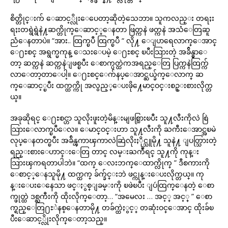
စိတ္တိုင္းက် ေဆာင့္လိုးေပေတာ့ဆိုတဲ့သေဘာ။ သူကလည္း တရႈး
ရႈးတရွဲရွဲနဲ႔ဆက္တိုက္ေဆာင့္ေနတာ ဖြတ္ကနဲ ဖတ္ကနဲ အသံေတြဆူ
ညံေနတာပဲ။ “အား.. ထြက္ၿပီ ထြက္ၿပီ “ လို႔ ေျပာရေလာက္ေအာင္
ေ႐ႊစင္ အရွက္မကုန္ ေသးေပမဲ့ ေ႐ႊစင္ ၿပီးသြားတဲ့ အခ်ိန္မွာေ
တာ့ ဆတ္ကနဲ ဆတ္ကနဲျဖစ္ၿပီး ေစာက္ပတ္ထဲကအရည္ေတြ ပြက္ကနဲထြက္က်
လာေတာ့တာေပါ့။ ေ႐ႊစင္ေက်နပ္ေအာင္ဆယ္ခ်က္ေလာက္ ဆ
က္ေဆာင့္ၿပီး ထက္ထက္ကို အလွည့္ေပးဖို႔ေမာင္ဝင္းစဥ္းစားလိုက္တ
ယ္။
အခုဆိုရင္ ေ႐ႊစင္ဟာ သူလိုးဖူးတဲ့မိန္းမျဖစ္သြားၿပီး သူ႔လီးကိုလဲ စြဲ
သြားေလာက္ၿပီေလ။ ေမာင္ဝင္းဟာ သူ႔လီးကို ႀကီးေအာင္အၿမဲ
လုပ္ေနတတ္ၿပီး အခ်ိန္ၾကာၾကာလဲဆြဲလိုးႏိုင္သူမို႔ သူနဲ႔ ျပတ္သြားတဲ့
ရည္းစားေဟာင္းေတြ တာင္ လမ္းႀကဳံရင္ သူ႔ကို ကုန္း
သြားၾကရတာပါဘဲ။ “ထက္ ေလးဘက္ေထာက္လိုက္ ” ဒီစကားကို
ေစာင့္ေနသူမို႔ ထက္ထက္ ခ်က္ခ်င္းဘဲ ဖင္ကုန္းေပးလိုက္တယ္။ ကု
န္းေပးေနေသာ ဖင္ႏွစ္ျခမ္းကို ၿဖဲၿပီး ျပဴထြက္ေနတဲ့ ေစာ
က္ဖုတ္ထဲ ဒစ္ႀကီးကို ထိုးလိုက္ေတာ့… “အမေလး … အင့္ အင့္ ” ေစာ
က္ရည္ေတြ႐ႊဲနစ္ေနတာမို႔ တခ်က္ထဲႏွင့္ တဆုံးဝင္ေအာင္ ထိုးခ်ၿ
ပီးေဆာင့္လိုးလိုက္ေတာ့သည္။