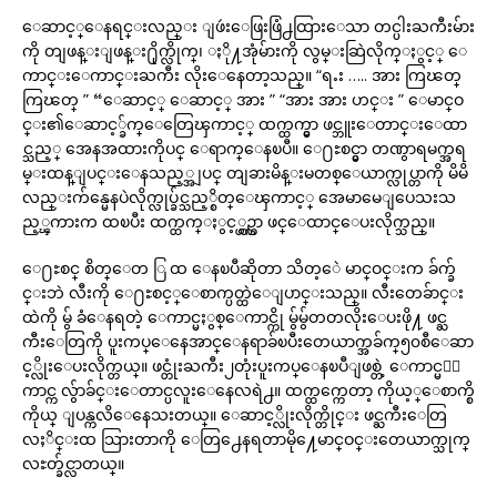
ေဆာင့္ေနရင္းလည္း ျဖဴးေဖြးဖြံ႕ထြားေသာ တင္ပါးႀကီးမ်ား
ကို တျဖန္းျဖန္း႐ိုက္လိုက္၊ ႏို႔အုံမ်ားကို လွမ္းဆြဲလိုက္ႏွင့္ ေ
ကာင္းေကာင္းႀကီး လိုးေနေတာ့သည္။ “ရႉး ….. အား ကြၽတ္
ကြၽတ္ ” “ေဆာင့္ ေဆာင့္ အား ” “အား အား ဟင္း ” ေမာင္ဝ
င္း၏ေဆာင့္ခ်က္ေတြေၾကာင့္ ထက္ထက္မွာ ဖင္ဘူးေတာင္းေထာ
င္သည့္ အေနအထားကိုပင္ ေရာက္ေနၿပီ။ ေ႐ႊစင္မွာ တဏွာရမက္အရ
မ္းထန္ျပင္းေနသည့္အျပင္ တျခားမိန္းမတစ္ေယာက္လုပ္တာကို မိမိ
လည္းက်န္မေနပဲလိုက္လုပ္ခ်င္သည့္စိတ္ေၾကာင့္ အေမာမေျပေသးသ
ည့္ၾကားက ထၿပီး ထက္ထက္ႏွင့္ယွဥ္ကာ ဖင္ေထာင္ေပးလိုက္သည္။
ေ႐ႊစင္ စိတ္ေတ ြ ထ ေနၿပီဆိုတာ သိတ့ေဲ မာင္ဝင္းက ခ်က္ခ်
င္းဘဲ လီးကို ေ႐ႊစင့္ေစာက္ပတ္ထဲေျပာင္းသည္။ လီးတေခ်ာင္း
ထဲကို မွ် ခံေနရတဲ့ ေကာင္မႏွစ္ေကာင္ကို မွ်မွ်တတလိုးေပးဖို႔ ဖင္ႀ
ကီးေတြကို ပူးကပ္ေနေအာင္ေနရာခ်ၿပီးတေယာက္အခ်က္၅၀စီေဆာ
င့္လိုးေပးလိုက္တယ္။ ဖင္တုံးႀကီး၂တုံးပူးကပ္ေနၿပီျဖစ္တဲ့ ေကာင္မ၂ေ
ကာင္က လွ်ာခ်င္းေတာင္ပလူးေနေလရဲ႕။ ထက္ထက္ကေတာ့ ကိုယ့္ေစာက္စိ
ကိုယ္ ျပန္ကလိေနေသးတယ္။ ေဆာင့္လိုးလိုက္တိုင္း ဖင္ႀကီးေတြ
လႈိင္းထ သြားတာကို ေတြ႕ေနရတာမို႔ေမာင္ဝင္းတေယာက္သုက္
လႊတ္ခ်င္လာတယ္။