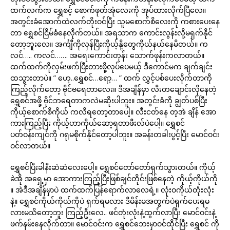
ထက်လက်က ရွှေစင့် စောက်ဖုတ်အုံလေးကို အုပ်ထားလိုက်ပြီလေ။
အတွင်းခံအောက်ထဲလက်တိုးဝင်ပြီး သူမစောက်စိလေးကို ကစားပေးနေ
တာ ရွှေစင်ငြိမ်ခံနေလိုက်တယ်။ အရသာက ကောင်းလွန်းလို့မရှက်နိုင်
တော့ဘူးလေ။ အင်္ကျီကိုလှန်ပြီးကိုယ့်နို့တွေကိုယ်နယ်နေမိတယ်။ က
လင်….. ကလင်……. အရေးကောင်းတုန်း သောက်ဖုန်းကလာတယ်။
ထက်ထက်ကိုလှမ်းဖက်ပြီးတားဖို့လုပ်ပေမယ့် ဒီကောင်မက ချက်ချင်း
ထသွားတာပဲ။ ” ဟေ့..ရွှေစင်…ရော့… ” ထက် လွှင့်ပစ်ပေးလိုက်တာကို
ကြည့်လိုက်တော့ ဗိုင်ဗရေတာလေး။ ဒီအချိန်မှာ လီးတချောင်းလိုနေတဲ့
ရွှေစင်အဖို့ ဗိုင်ဘရေတာကလဲမဆိုးပါဘူး။ အတွင်းခံကို ချွတ်ပစ်ပြီး
ကိုယ့်စောက်စိကိုယ် ကလိရတော့တာပေါ့။ လီးငတ်နေ တ့အဲ ချိန် အော
ကားကြည့်ပြီး ကိုယ့်ဟာကိုယ်ဆော့ရတာဖီးလ်ပဲပေါ့။ ရွှေစင်
ပတ်ဝန်းကျင်ကို ဂရုမစိုက်နိုင်တော့ပါဘူး။ အခန်းတခါးပွင့်ပြီး မောင်ဝင်း
ဝင်လာတယ်။
ရွှေစင်ပြီးခါနီးဆဲဆဲလေးပေါ့။ ရွှေစင်တော်တော်ရှက်သွားတယ်။ ကိုယ့်
ခဲအို အရှေ့မှာ အောကားကြည့်ပြီးဖြစ်ချင်တိုင်းဖြစ်နေတဲ့ ကိုယ့်ကိုယ်ကို
။ အဲဒီအချိန်မှာပဲ ထက်ထက်ပြန်ရောက်လာလေရဲ့။ လုံးဝကိုယ်တုံးလုံး
နဲ့။ ရွှေစင်ကိုယ်ကိုယ်ကိုပဲ ရှက်ရမလား ဒီမိန်းမအတွက်ပဲရှက်ပေးရမ
လားမသိတော့ဘူး ကြည့်ဦးလေ.. ဖင်တုံးလုံးနဲ့ထွက်လာပြီး မောင်ဝင်းနဲ့
ဖက်နမ်းနေလိုက်တာ။ မောင်ဝင်းက ရွှေစင်ဘေးမှာဝင်ထိုင်ပြီး ရွှေစင် ကို