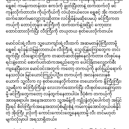
ရွှေစင် ကမန်းကတန်းထ၊ စကဒ်ကို ချွတ်ပြီးတာနဲ့ ထက်ထက်လို ဖင်
ကုန်းလိုက်တာဘဲ။ ကိုယ့်ကိုယ်ကို လဲယုံတယ်လေ။ ရွှေစင့် အိုး ကထက်
ထက်အောက်မလျှော့ဘူးဆိုတာ။ လင်ရှိမိန်းမဆိုပေမယ့် ဖင်ကြီးကတ
ကယ့်ကို တောင့်တုန်း။ ဖင်ကြီးကို ထက်ထက်နဲ့အပြိုင် ကော့ထား
ထောင်ထားလိုက်ပြီး လီးကြီးကို တယုတယ စုတ်ပေးလိုက်တယ်။
မောင်ဝင်းရဲ့လီးက သူ့ယောကျာ်းရဲ့လီးထက် အဆမတန်ပိုကြီးတာမို့
ရွှေစင် ရင်ခုန်သံမြန်လာတယ်။ လီးကြီးရဲ့ သွေးပြန်ကြောတွေက တင်း
ထွက်ပြီး လီးချောင်းကြီးက တဆတ်ဆတ်ဖြစ်နေလိုက်တာ။ လီးစုပ်နေ
ရင်းနဲ့တောင် စောက်ပတ်ထဲကအရည်တွေက ပေါင်ခြံတလျှောက်စီး
ကျနေပြီလေ။ မောင်ဝင်းအတွက် ကတော့ တကယ့်ကို နတ်ပြည်ရောက်
နေသလိုပဲ။ မြင်ယောင်ကြည့်ပါဦး။ တကယ့်ကို အလန်းလေးနှစ်
ယောက် သူ့လီးက လု စုတ်ပေးနေလိုက်တာ။ တယောက်က နို့ကြီးကြီး၊
သူ့မရီးက ဖင်ကြီးကြီးနဲ့။ လေးဘက်ထောက်ပြီး လီးစုတ်ပေးနေကြတာ
မို့ ဖင်ကြီးတွေကတော့ လန်ထွက်နေတာပါပဲ။ ဒီပုံစံက တကယ့်ကို
အားရစရာပါ။ အနေအထားက သူ့အမိန့်ကို ကျိုးနွံတဲ့ပုံပေါက်တဲ့ အပြင်
ပြီးရင် စိတ်ကြိုက်အနေအထားပုံစံမျိုးစုံနဲ့ ကမ်းကုန်အောင်တွယ်ပစ်နိူင်
တဲ့ အိုးကြီး၂လုံးကို ကောင်းကောင်းတွေ့နေရတာမို့ လီး တင်မဟုတ်
မျက်လုံးမှာပါ အရသာရှိတယ်။