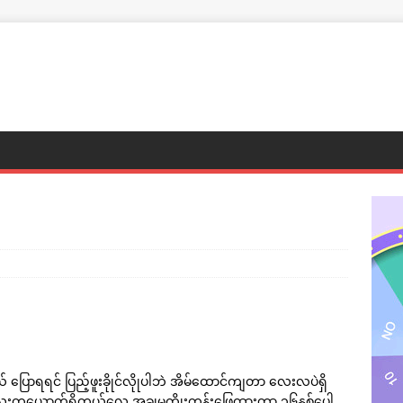
ရရင် ပြည့်ဖူးခိုုင်လိုုပါဘဲ အိမ်ထောင်ကျတာ လေးလပဲရှိ
းတယောက်ရှိတယ်လေ အခုုမှကိုုးတန်းဖြေထားတာ ၁၆နှစ်ပေါ့