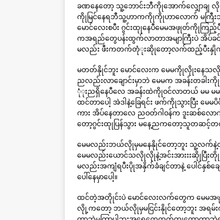
ခဏနေတော့ သူ့ဘောင်းဘီကိုုအောက်လျှောချ လိုု
ကိုုမြင်နေရဘီသူ့ဟာကကိုုကိုုဟာလောက် မကြီ
မောင်လေးစပီး ဂွင်းထုုနေပီမေမအဖုုတ်ကိုုကြည့
ကအရည်တွေပန်းထွက်လာတာအမျာကြီးပဲ အိပ်ခင်းပေါ်
မလည်း ဖီးကတက်တုံုးဆိုုတော့လက်ထည့်ပီးနှို
မတတ်နိုုင်ဘူး မောင်လေးက မေမကိုုလိုုးနေသလို
ညလည်းလာချောင်းမှာဘဲ မေမက အခန်းတခါးကိုုစေ
ုံုးညရှိနေပီလေ အခန်းထဲကိုုဝင်လာတယ် မမ မမ
ထင်တာပေါ့ အဲဒါနဲ့ခြေရင်း ဖက်ကိုုသွားပြီး မေမ
ကား အိပ်နေတာလေ ညဝတ်ဂါဝန်က ဒူးဆစ်လောက်
တော့ဂွင်းထုုပြန်သွား မနေ့ညကတော့သူတဆင့
မေမလည်းဘယ်လိုုမှမနေနိုုင်တော့ဘူး သူ့လက်န
မေမလည်းယောင်သလိုုလိုုနဲ့အင်းအားးးဆိုုပြီး
မလည်းအကျံရပီးပိုုအနှိက်ခံချင်တာနဲ့ ပေါင်နှစ
ပေါ်နေမှာပေါ့။
ထင်တဲ့အတိုုင်းပဲ မောင်လေးလက်တွေက မေမအဖုုတ
လိုု့ကတော့ ဘယ်လိုုမှမငြင်းနိုုင်တော့ဘူး အရမ်းကိ
တာဘဲမကြာပါဘူးအရေတွေထွက်ကျတော့တာဘဲမေမကမနေ