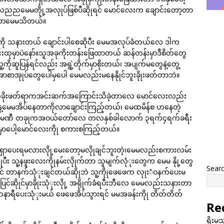
ေညညမေမတိုု့အလုုပ်ဖြစ်ပီဆိုုရင် မောင်လေးက ချောင်းတော့တာ
်းတာမေမသိတယ်။
ု သနားတယ် ချောင်းပါစေဆိုပီး မေမအလုပ်ခံတယ်လေ ဒါက
ွင်းထုမှာပဲနော်။သူအခုကိုးတန်းဖြေထာတယ် ဆန်တန်းမှာဒီစိတ်တွေ
့ကိုဆူပြန်ရင်လည်း အရွဲ့တိုက်မှာစိုးတယ်၊ အပျက်မတွေနဲ့တွေ့
ောစာအုုပ်တွေပေါမှပေါ မေမလည်းမနေနိုုင်ဘူးခိုုးဖတ်တာဘဲ။
ွေခိုးဖတ်ရာကအင်းဆက်အကြောင်းသိခဲ့တာလေ မောင်လေးလည်း
ေ့မေမအိပ်နေတာကိုလာချောင်းကြည့်တယ်၊ မေထမိန်စ ဟနေတဲ့
ကုမဏီ တခုုကအဝယ်တော်လေ တလနှစ်ခါလောက် ၃ရက်၄ရက်ခရီး
မှာပေါ့မောင်လေးကိုု စကားစကြည့်တယ်။
 မမရှာပေးရမလားလိုု့မေးတော့မလိုုချင်ဘူးတဲ့၊မေမလည်းစကားလမ်း
ဆိုုပီး သူ့နဖူးလေးကိုုနမ်းလိုုက်တာ သူမျက်လုံုးတွေက မေမ နိုု့တွေ
Sear
င် တာနက်သုံုးချင်တယ်ဆိုုဘဲ သူ့ကိုုဖေဖေက လုုးံဝနက်ပေးမ
်ဆိုုင်မှာခိုုးသုံုးလိုု့ အရိုုက်ခံရပီးဘီလေ မေမလည်းသနားတာ
င် တနာရီပေးသုံုးမယ် ဖေဖေအိပ်သွားရင် မမအခန်းကိုု တိတ်တိတ်
Re
ရိုးမ