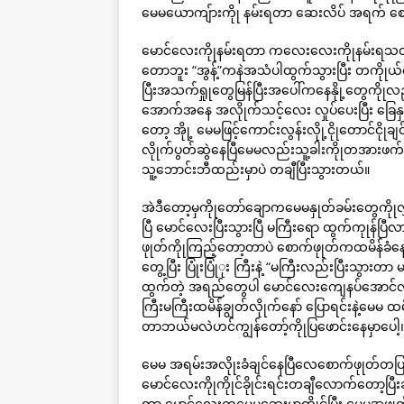
မေမယောကျ်ားကိုု နမ်းရတာ ဆေးလိပ် အရက် စော်တ
မောင်လေးကိုုနမ်းရတာ ကလေးလေးကိုုနမ်းရသလိုု
တောဘူး “အွန့်”ကနဲအသံပါထွက်သွားပြီး တကိုု
ပြီးအသက်ရှုုတွေမြန်ပြီးအပေါ်ကနေနိုု့တွေကိုု
အောက်အနေ အလိုုက်သင့်လေး လှုပ်ပေးပြီး ခြေနှစ
တော့ အိုု့ မေမဖြင့်ကောင်းလွန်းလိုု့ငိုုတောင်င
လိုုက်ပွတ်ဆွဲနေပြီမေမလည်းသူ့ခါးကိုုတအားဖက်
သူ့ဘောင်းဘီထည်းမှာပဲ တချီပြီးသွားတယ်။
အဲဒီတော့မှကိုုတော်ချောကမေမနှုတ်ခမ်းတွေကို
ပြီ မောင်လေးပြီးသွားပြီ မကြီးရော ထွက်ကုုန်ပြ
ဖုုတ်ကိုုကြည့်တော့တာပဲ စောက်ဖုုတ်ကထမိန်ခံန
တွေ့ပြီး ပြုံးပြုံုး ကြီးနဲ့ “မကြီးလည်းပြီးသွ
ထွက်တဲ့ အရည်တွေပါ မောင်လေးကျေနပ်အောင်လိုု
ကြီးမကြီးထမိန်ချွတ်လိုုက်နော် ပြောရင်းနဲ့မေမ
တာဘယ်မလဲဟင်ကျွန်တော့်ကိုုပြဖောင်းနေမှာပေါ့
မေမ အရမ်းအလိုုးခံချင်နေပြီလေစောက်ဖုုတ်တ
မောင်လေးကိုုကိုုင်ခိုုင်းရင်းတချီလောက်တော့ပြ
တာ မောင်လေးကမေမဘေးမှာထိုုင်ပြီး မေမအဖုုတ်ကိ