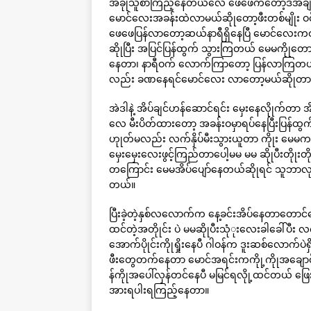
အခုုသူစာကြည့်နေတယ်လေ ဖေဖေကတော့ဒီအချိန်ဆိုု
မောင်လေးအခန်းထဲလာမယ်ဆိုုတော့ဖီးတစ်မျို
ဖေဖေပြန်လာတော့ဆယ်နာရီရှိနေပြီ မောင်လေးက
ဆိုုပြီး အပြင်ပြန်ထွက် သွားကြတယ် မေမကိုုတ
နေတာ၊ နာရီဝက် လောက်ကြာတော့ ပြန်လာကြတယ်
လည်း ခဏနေရင်မောင်လေး လာတော့မယ်ဆိုုတာသိ
အဲဒါနဲ့ အိပ်ချင်ဟန်ဆောင်ရင်း မှေးနေလိုုက်တာ 
လေ မီးပိတ်ထားတော့ အခန်းဝမှာရပ်နေပြီးပြန်ထ
ဟုုတ်မလည်း လက်နှိပ်မီးသွားယူတာ ကိုုး မေမက
မှေးမှေးလေးဖွင့်ကြည်တာပေါ့မမ မမ ဆိုုပီးတိုု
တကြောင်း မေမအိပ်ပျော်နေတယ်ဆိုုရင် သူဘာလ
တယ်။
ပြီးခဲ့တဲ့နှစ်လလောက်က နေ့ခင်းအိပ်နေတာတောင်ခ
ထင်တဲ့အတိုုင်း ပဲ မမဆိုုပီးသုံုးလေးခါခေါ်ပီး
အောက်ပိုုင်းကိုုရှိုးနေပီ ဂါဝန်က ဒူးဆစ်လောက်ပဲ
ဖီးတွေတက်နေတာ မောင်အရင်းကကိုု့ကိုုအချောင
န်ကိုုအပေါ်လှန်တင်နေပီ မမြင်ရလိုု့ထင်တယ် 
အားရပါးရကြည့်နေတာ။