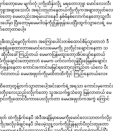
က်တော့မေမ မျက်လုံုးကိုုထိန်းလိုု့ မရတောဘုူး မောင်လေးလီး
းဘုူးအဖျားသေးပီး အရင်းတုုတ်နေတယ်ကိုုကိုုကအဖျားတုုတ်လေ
်ပီးတော့ မေမလည်းအရမ်းယားနေပီ နှစ်မိနစ်လောက်နေတော့သူ့လီး
မှာ ပြီးတော့မှမေမဂါဝန်ကိုုပြန်ဖုုန်းပေးပြီးထွက်သွာလေရဲ့ မေ
က်တော့တာပေါ့။
ုဖီးထည့်မွှေလိုုက်တာ အကြောပေါင်းတစ်ထောင်စိမ့်သွာတာဘဲ ဒီ
့ရုုံစေ့ထားတာ။မောင်လေးမေမကိုု ညတိုုင်းချောင်းနေတာ သ
 ဆိုုပီးခေါ်ကြည့်တယ် မေမကပြန်မထူးတော့အိပ်ပျော်နေတယ်
ပိပိကိုုချောင်းတော့တာဘဲ မေမက ပက်လက်လှန်ပြီးခြေနှစ်ချောင်း
ဖုုန်းနေတာ ကောင်းကောင်းမမြင်ရတော့လှကြည်တ ယ်လေ ပီး
်တက်လာတယ် မေမအဖုုတ်ကိုုမထိတထိကိုုင် ကြည်နေတယ်လေ။
ဲ့ထိတော့တွန့်တက်သွာတာပေါ့အင်းဆက်ရဲ့အရသာ ကောင်းမှကောင်း
တိုုးတိုုးလေးညည်းလိုုက်တော့ သူအသက်ရှုသံတွေ မြန်လာတယ် မေ
်ချောင်းကိုုထောင်ပီးကားပေးလိုုက်တာ မေမအဖုုတ်ကအကွဲ ကြောင်
် ထဲကိုုနှိက်နေပီ အဲဒီအချိန်မှာမေမကိုုမောင်လေးသာတက်လိုုး
ုုအလိုုးခံချင်နေပီ ဒါပေမဲ့သုူ့လက်ကိုုပြန်နှုတ်ပီးဂွင်းထုုတော
နိုုင်တော့ဘူးလန့်နိုုး သလိုုလိုုနဲ့ ဆက်ကနဲထထိုုင်ပြီး