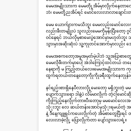
မေမအမျိုးသားက မေမတိုု့အိမ်မှာလိုုက်နေတာလ
ဘဲ၊ မေမတို့ညအိပ်ရင် မောင်လေးလာလာချောင
မေမ ယောက်ျားကမသိဘူး မေမလည်းမောင်လေးကိ
လည်းဖီးတမျိုုးပဲ သူလည်းမေမကိုမှန်းပြီးတော့ ဂ
ဝင်နေရင် ဘယ်လိုမှစာမေးပွဲအောင်မှာမဟုတ်ဘူး သူ
သွားမှာအဆိုးဆုံးပဲ သူ့ကုုတင်အောက်မှာလည်း အ
မေမအစကတော့အမှုအမှတ်မဲ့ပါဘဲ သူ့အပြာစာတ
မေမလိုဖီးတက်မှာပေါ့ အဲဒါကြောင့်ထင်တယ် တန
နေရာကို မ ကြည့်တယ်လေ။မေမအမျိုးသားက 
ထွက်ရတယ်၊တနေ့တော့ကိုုကိုုခရီးထွက်နေတုုန်း
နင်ရည်းစားရှိနေပီလားလိုု့မေးတော့ မရှိဘူးတဲ့
ပျောက်သွားရော ဒါနဲ့ပဲ လိမ်မာလိုုက် တဲ့ငါ့မောင်
ကိုုကြည့်နေလိုုက်တာ။ပီးတော့မှ မမမောင်လေးအ
သုံုးဘူး လေ ဆယ်တန်းအောင်မှသုံုးရမယ်တဲ့ အပြင
နဲ့ ဒီနေ့ကျူရှင်ကပေးလိုုက်တဲ့ အိမ်စာတွေပြီးရ
လေးလာခဲ့လိုု့ ပြောလိုုက်တာ ပျော်သွားလေရဲ့။