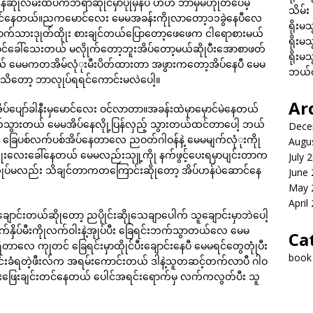
လမ်းထိပ်ကဘီရာဆိုုင်မှာပုုံမှန်ပဲ ဟိဟိ ဘာမှမဟုုတ်ပေမဲ့
သိမ်း
း ဝင်နေတယ်။ညကမောင်လေး မေမအခန်းကိုုလာတော့၁၁ခွဲနေပီလေ
ရိုးမသ
ဝက်သားဒုုတ်ထိုုး စားချင်တယ်ပြောတော့ဖေဖေက ငါရောစားမယ်
ရိုးမသ
ောင်ခေါ်သေးတယ် မလိုုက်တော့ဘူးအိပ်တော့မယ်ဆိုုပီးအောစာဖတ်
ရိုးမသ
 မေမကတအိမ်လုံုးမီးပိတ်ထားတာ အဖွားကတော့အိပ်နေပီ မေမ
ဘယ်လိ
တော့ ဘာလုုပ်ရရင်ကောင်းမလဲပေါ့။
Ar
အိပ်ပျော်ခါနီးမှမောင်လေး ဝင်လာတာ။အခန်းထဲမှာမှောင်မဲနေတယ်
ွက်သွားတယ် မေမအိပ်နေလိုု့ပြန်လှည့် သွားတယ်ထင်တာပေါ့ ဘယ်
Dece
 ခြေပစ်လက်ပစ်အိပ်နေတာလေ ညဝတ်ဂါဝန်နဲ့ မေမမျက်လုံုးကိုု
Augu
းတိုုးလေးခေါ်နေတယ် မေမလည်းသုူ့ကိုု နက်ဖွင့်ပေးရမှာပျင်းတာက
July 
ုုပ်မလည်း သိချင်တာကတကြောင်းဆိုုတော့ အိပ်ဟန်ပဲဆောင်နေ
June
May 
April
ျောင်းတယ်ဆိုုတော့ ညပိုုင်းဆိုုသေချာပေါက် သူချောင်းမှာဘဲပေါ့
 လက်နှိပ်မီးကိုုလက်ဝါးနဲ့အုုပ်ပီး ခြေရင်းဘက်သွာတယ်လေ မေမ
Ca
ရှိတာလေ ကုုတင် ခြေရင်းမှာထိုုင်ပီးချောင်းနေပီ မေမရင်တွေတုုံပီး
book
်းခံရတဲ့ဖီးလ်က အရမ်းကောင်းတယ် ဒါနဲ့သူတဆင့်တက်လာပီ ဂါဝ
ဖြေးဖြေးချင်းတင်နေတယ် ပေါင်အရင်းရောက်မှ လက်ကလွတ်ပီး သူ