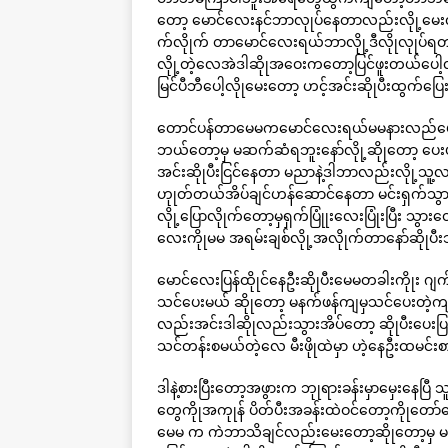
တော့ မောင်လေးနင်ဘာလုုပ်နေတာလည်းလိုု့မေးလို
က်လိုုက် တာမောင်လေးရယ်ဘာလိုု့ဒီလိုုလုုပ်ရတ
လိုု့တဲ့လေအဲဒါဆိုုအဝေးကတော့ပြင်ဖူးတယ်ပေါ
မြင်ပီဘီပေါ့လိုုမေးတော့ ဟင့်အင်းဆိုုပီးထွက်ပြေ
တောင်ပန်တာမေမကမောင်လေးရယ်မမနားလည်ပေး
ဘယ်တော့မှ မဆက်ဆံရဘူးနော်လိုု့ဆိုုတော့ ပေ
အင်းဆိုုပီးငြင်နေတာ မညာနဲ့ဒါဘာလည်းလိုု့သူ့
ဟုုတ်တယ်အိပ်ချင်ဟန်ဆောင်နေတာ မင်းရှက်သွာ
လိုု့ပြောလိုုက်တော့မှရှက်ပြုုံးလေးပြုံးပြီး သ
လေးကိုုမမ အရမ်းချစ်လိုု့အလိုုက်တာနော်ဆိုုပီး
မောင်လေးပြန်ထိုုင်နေဦးဆိုုပီးမေမတခါးကိုုး 
သင်ပေးမယ် ဆိုုတော့ မနက်ဖန်ကျမှသင်ပေးတဲ့ကျူ
လည်းအင်းဒါဆိုုလည်းသွားအိပ်တော့ ဆိုုပီးပေ
သင်တန်းစမယ်တဲ့လေ မီးဖိုုထဲမှာ ဟဲ့နေဦးထမင်းစ
ဒါနဲ့စားပြီးတော့အဖွားက ဘုုရားခန်းမှာမှေးန
တွေကိုုအကုုန် ပိတ်ပီးအခန်းထဲဝင်တော့ကိုုတော်
မေမ က ကဲဘာသိချင်လည်းမေးတော့ဆိုုတော့မှ မမ