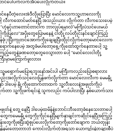
ကုုတင်ပေါ်ပက်လက်အိပ်ပေးလိုုက်တယ်။
င်နေပီတဲ့လေ။အဲဒီလိုုပြောပြီး မောင်လေးကသူ့ဟာလေးကိုု
ပေါ့ လီးကထောင်မတ်နေပြီ အသည်းယား လိုုက်တာ လီးကသေးပေမဲ့
ီ “ဟဲ့နင့်ဟာတောင်တာငါက ဘာလုုပ်ရမှာလဲ”မကြီးပဲသင်ပေးမယ်
ငါ့ကိုုပြလေ”အပိုုတွေပြောမနေနဲ့ ငါတိုု့လပ်တိုုင်းနင်ချောင်ကြည့်
်ဖုံုးပြီးကုုတင်အောက်ကိုုချေချပြီးထိုုင်လိုုက်တော့မောင်လေးက
ာက်နေပေမဲ့ အတွခံမပါတော့ရှေ့ကိုုထော်ထွက်နေတာပေါ့ သူ့
အကြည့်တွေနဲ့ခဏတော့တွေဝေသွားတာ ပေါ့ “မောင်လေးငါတိုု့
ဲကြီးမှာမကြောက်ဖူးလား။
ဘယ်သူ့မရှောက်မပြောရဘူးနော်အင်းပါ မကြီးကလည်းပြောစရာလား
မလည်းအလိုုက်သင့်လေးပြန်ဖက်လိုုက်တာ မောင်လေးလီးက မေမနိုု့
ာ် ဒါပေမဲ့ နိုု့ကိုုထောက်တာထက် သူ့လီးလေးနဲ့အဖုုတ်ကိုုပဲ
ုုက်တာ သူ့ကိုုဖက်ရင်းနဲ့ သူကလည်း ကပ်ပါလာပြီး နှစ်ယောက်သား
ဖုုတ်နဲ့ တွေ့ နေပြီ ဒါပေမဲ့ထမိန်နဲ့ဘောင်းဘီးတော့ခံနေသေးတာပေါ့
ေမနိုု့တွေကိုုကိုုင်နေပြီမျက်နှာချင်းကဆိုုင်နေပြီအကြည့်
်းတွေကိုုစပြီးဆွဲစုုပ်ပေးလိုုက်တော့ကိုုတော်ချောက ဘယ်တုုန်း
မ်းတော့တာာဘဲ ကောင်းလိုုက်တဲ့အရသာ ယောကျာ်းနဲ့တချားစီပဲ