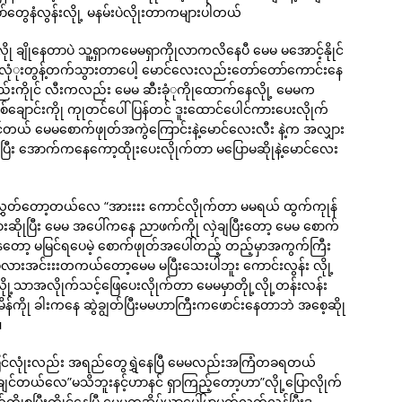
ွေနံလွန်းလိုု့ မနမ်းပဲလိုုးတာကများပါတယ်
 ချိုနေတာပဲ သူ့ရှာကမေမရှာကိုုလာကလိနေပီ မေမ မအောင့်နိုုင်
ယ်လုံုးတွန့်တက်သွားတာပေါ့ မောင်လေးလည်းတော်တော်ကောင်းနေ
လည်းကိုုင် လီးကလည်း မေမ ဆီးခုံုကိုုထောက်နေလိုု့ မေမက
်ချောင်းကိုု ကုုတင်ပေါ်ပြန်တင် ဒူးထောင်ပေါင်ကားပေးလိုုက်
ိုုချင်တယ် မေမစောက်ဖုုတ်အကွဲကြောင်းနဲ့မောင်လေးလီး နဲ့က အလျှား
ပြီး အောက်ကနေကော့ထိုုးပေးလိုုက်တာ မပြောမဆိုုနဲ့မောင်လေး
ုလွှတ်တော့တယ်လေ “အားးးး ကောင်လိုုက်တာ မမရယ် ထွက်ကုုန်
ီလားဆိုုပြီး မေမ အပေါ်ကနေ ညာဖက်ကိုု လှဲချပြီးတော့ မေမ စောက်
ေတော့ မမြင်ရပေမဲ့ စောက်ဖုုတ်အပေါ်တည့် တည့်မှာအကွက်ကြီး
ားတာ မလားအင်းးးတကယ်တော့မေမ မပြီးသေးပါဘူး ကောင်းလွန်း လိုု့
့သာအလိုုက်သင့်ဖြေပေးလိုုက်တာ မေမမှာတိုု့လိုု့တန်းလန်း
 ထမိန်ကိုု ခါးကနေ ဆွဲချွတ်ပြီးမမဟာကြီးကဖောင်းနေတာဘဲ အစေ့ဆိုု
။
ပြင်လုုံးလည်း အရည်တွေရွှဲနေပြီ မေမလည်းအကြံတခရတယ်
ီးချင်တယ်လေ”မသိဘူးနင့်ဟာနင် ရှာကြည့်တော့ဟာ”လိုု့ပြောလိုုက်
ုုစပြီးကိုုင်နေပြီ မေမကအိပ်ယာပေါ်မှာပက်လက်လှန်ပြီးဒူ