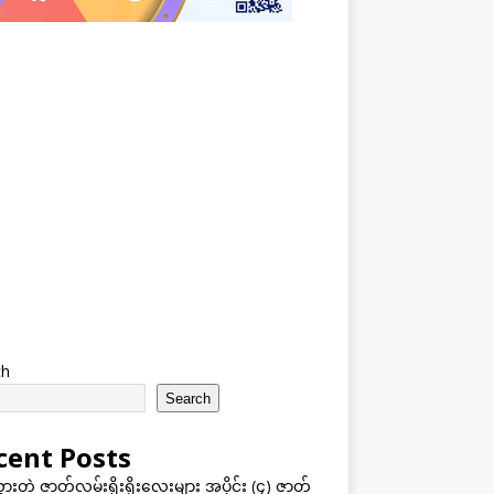
ch
Search
cent Posts
သွားတဲ့ ဇာတ်လမ်းရိုးရိုးလေးများ အပိုင်း (၄) ဇာတ်