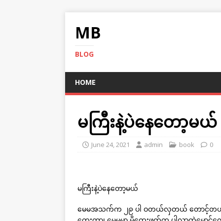
MB
BLOG
HOME
မကြီးနဲ့ပဲနေတော့မယ်
June 24, 2021
admin
book
0
မကြီးနဲ့ပဲနေတော့မယ်
မေမအသက်က ၂၉ ပါ ဝတယ်လှတယ် တောင့်တယ် ပြော
တေးတာ၊ မေမမှာ မိထွေးဖက်က ပါလာတဲ့မောင်လေ