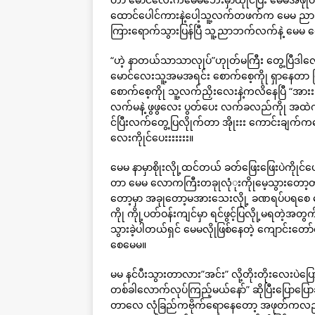
ထောင်ပေါင်ကားနဲ့ပေါ့သူ့လက်တဖက်က မေမ ညာဘက
ကြားရောက်သွားပြန်ပြီ သူ့ညာဘက်လက်နဲ့ မေမ စောက
“ဟဲ့ နာတယ်သာသာလုုပ်”ဟုုတ်မကြီး တွေ့ပြီဒါလ
မောင်လေးသူ့အမအရင်း စောက်စေ့ကိုု ရှာနေတာ ဖြစ်
စောက်စေ့ကိုု သူ့လက်ညှိးလေးနဲ့ကလိနေပြီ “အားး
လက်မနဲ့ ဖွဖွလေး ပွတ်ပေး လက်ခလည်ကိုု အထဲကို
င်ပြီးလက်တွေ့ပြလိုုက်တာ အိုုးးး ကောင်းချက်
လေးကိုုင်ပေးးးးးးး။
မေမ နာမှာစိုုးလိုု့ထင်တယ် ခတ်ဖြေးဖြေးပဲကိုုင်ပ
တာ မေမ လောကကြီးတခုုလုံုးကိုုမေ့သွားတော့တာပ
တော့မှာ အခုုတော့မအားသေးလိုု့ ခဏရပ်ပရစေ 
ကိုု ကိုု့ပတ်ဝန်းကျင်မှာ ရင်ဖွင့်ပြလိုု့မရတဲ့အတ
သွားခဲ့ပါတယ်ရှင် မေမလိုုဖြစ်နေတဲ့ ကျောင်းတော
စေမေမ။
မမ နင်ပီးသွားတာလား”အင်း” လို့တိုးတိုးလေးပဲ
တစ်ခါလောက်လုပ်ကြည့်မယ်နော်” ဆိုပြီးပြောပြ
တာလေ လုံခြည်ကဗိုက်ရောနေတော့ အဖုတ်ကလည်း