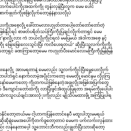
်ပေါင်ကိုုအထက်ကိုု တွန်းလှန်ပြီးလူက မေမ ပေါင်
်ဖုုတ်ကိုုစဖြဲလိုုက်တော့နဲနဲနာသလိုုပဲ
ေးကိုုအစေ့လိုု့ခေါ်တာမလားဟုုတ်တာပေါ့တော်တော်တော်တဲ့
နိုုင်ရင် စာဖတ်ပရိတ်သပ်ကြီးကိုုပြချင်လိုုက်တာရှင် မေမ
း”နာလိုု့လား ကဲ ဘယ်လိုုကိုုင်ရလဲ မမပြမယ် အဲဒါကအစေ့ နင့်
ု ဖြေးဖြေးလေးသွင်းပြီး ကလိပေးရတယ်” ဆိုုပြီးသူ့လက်ကိုုကိုု
ကတော့ရှင် ခဏကြာတော့မေမ ကဟုုတ်ပီးမောင်လေးမကြီးကိုုမြန်မြန်
ေးနေလိုု့ အားမရတာနဲ့ မေမလည်း သူ့လက်ကိုုင်ပြီးမွှေ့ပေးလိုုက်
ါဘဲရှင်.နောက်လာမဲ့အပိုုင်းကတော့ မေမတိုု့မောင်နှမ လိုုးကြ
နော်မေမကတော့ ကိုုတကယ်ဖြစ်နေတဲ့အခုုလိုုအဖြစ်အပြက်တွေ
ွက် ဒီကျောင်းတော်ထဲကိုု လာပြီးဖွင်အံထုုပ်ပြရတာ အရမ်းကိုုပေါ့ပါး
်ထဲကသူငယ်ချင်းအားလုံုးကိုုလည်း မျိုသိပ်မထားဖိုု့အကြံပြုပါရ
ပြောနိုင်တော့တယ်မမ ငါ့ဟာကပြန်တောင်နေပီ မထူးပါဘူးမမရယ်
ောဆိုဆိုနဲ့မေမအပေါ်ကိုတက်ခွတော့တာပဲ မေမက ပက်လက်းလှန်ထား
 လန်နေတာပေ့ါ သူ့ဘောင်းဘီကလည်းချွတ်ပြီးသားဆိုတော့