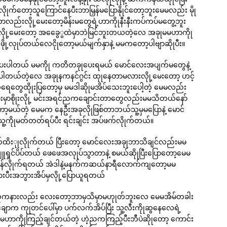
ုက်တော့သူကြောင်နေပီးဘာမြှန်မပြောနိုုင်တော့ဘူးမေမလည်း မိုု
ာလည်းလိုု့မေးတော့မိန်းမတွေရဲ့ဟာကိုုနီးနီးကပ်ကပ်မတွေ့ဘူး
့လိုု့မေးတော့ အခွေေွထဲမှာဘဲမြင်ဘူးတယတဲ့လေ အခုုမမဟာကိုု
းဖိုု့လုုပ်တယ်လေငိုုတော့မယ်မျက်နှာနဲ့ မမကတော့ပါဗျာဆိုုပီး။
ပါတယ် မမကိုု ကတိတခုုပေးရမယ် မောင်လေးအပျက်မတွေနဲ့
းပါတယ်တဲ့လေ အခုုနကနင်ဂွင်း ထုုနေတာမလားလိုု့မေးတော့ ဟင့်
လရေတွေထိုုးပြတော့မှ မမဒါဆိုုမအိပ်သေးဘူးပေါ့တဲ့ မေမလည်း
းမှာစိုုးလိုု့ မင်းအရင်ညကချောင်းတာတွေလည်းမမသိတယ်နော်
ွားတော့မယ်တဲ့ မေမက နေဦးအခုလိုုဖြစ်တာဘယ်သူ့မှမပြောနဲ့ မောင်
သူ့ကိုုမတ်တတ်ရပ်ပီး ရင်းချင်း အပ်ဖက်လိုုက်တယ်။
ဂျက်ထိးုုလိုုက်တယ် ပြီးတော့ မောင်လေးအခုုဘာသိချင်လည်းမမ
ရှုင်ပိပ်တယ် ဖေဖေအလုုပ်သွာတာနဲ့ စမယ်ဆိုုပြီးပြောတော့မေမ
းပြန်လိုုက်ရတယ် အဲဒါနဲ့မနက်ကဆယ်နာရီလောက်ကျတော့မမ
ားပီးအဘွားအိပ်မှလိုု့ပြောယူရတယ်
ေပြီ သူကနားလည်း လေးတော့ဘာမှသိမှာမဟုုတ်ဘူးလေ မေမအိမ်တခါး
ချောက ကုုတင်ပေါ်မှာ ပက်လက်အိပ်ပြီး သူ့လီးကိုုဆွနေလေရဲ့
ဟာကိုုကြည့်ချင်တယ်တဲ့ ဟဲ့ညကကြည့်ပီးဘီပဲဆိုုတော့ ကောင်း