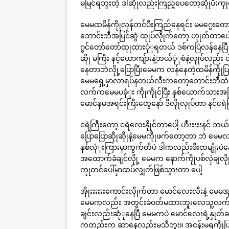
မမြင်ရဘူးတဲ့ ဒါဆိုုလည်းကြည့်ပေတော့ဆိုုပီး
မေမထမိန်ကိုုလှန်တင်ပီးကြည်နေရင်း မမဂွေးတော
ဘောင်းဘီအပြင်ဆွဲ ထုုပ်လိုုက်တော့ ဟုုတ်တာ
ဂွင်တော်တော်ထုုထားပုံုရတယ် ဒစ်ကပြဲလန်နေပြ
ဆိုု မကြီး နင့်ယောကျ်ားနဲ့ဘယ်ပုံုစံနဲ့လုုပ်လည်း 
နေတာဘဲလိုု့ပြောပြီးမေမက လန်နေတဲ့ထမိန်ကိုုပြန
မေမရှေ့မှာလာရပ်နတယ်လီးကတော့ဘောင်းဘီထဲရေ
လက်ကမေမပခုံုး ကိုုကိုုင်ပြီး နှစ်ယောက်သား
မောင်နှမအရင်းကြီးတွေနော် ဒီလိုုလုုပ်တာ နင်ငရ
ငရဲကြီးတော့ ငရဲလေးနိုုင်တာပေါ့ ဟီးးးးးနင် 
ပြောပြောဆိုုဆိုုနဲ့မေမကိုုဖက်တော့တာ ဘဲ မေ
နှစ်လုံုးကြားမှာကွက်တိပဲ ဒါကလည်းဖီးတမျိုးပဲနေ
အထောက်ခံချင်လိုု့ မေမက နောက်ကိုုပစ်လှဲချလိ
ကုုတင်ပေါ်မှာထပ်လျှက်ဖြစ်သွားတာ ပေါ့
အိုုးးးးးးကောင်းလိုုက်တာ မောင်လေးလီးနဲ့ မေမအု
မေမကလည်း အတွင်းခံဝတ်မထားဘူးလေသူ့လက်တွေကမ
ချင်းလည်းဆုံုနေပြီ မေမကပဲ မောင်လေးရဲ့နှုတ်ခန
ကတည်းက ဆာနေလည်းမသိဘူး။ အငန်းမရကိုုပြန်န