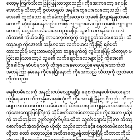
တော့မှ ကြက်သီးတဖြန်းဖြန်းထသွားသည်။ ကိုအေးကတော့ ရေပန်း
အောက်မှ သီတာ့ကို ဇွတ်တရွတ် အနမ်းတွေပေးလေတော့သည်။ ကို
အေး၏ ထူထဲသော နှုတ်ခမ်းထူကြီးတွေက သူမ၏ နီတျာရဲနှုတ်ခမ်း
လေးကို ဆွဲစုပ်နမ်းနေသည်။ တဖန် လျှာဖျားလေးဖြင့် သူမ၏ လျှာဖျား
လေးကို တွေ့ထိကလိပေးနေသည့်အပြင် သူ၏ လက်နှစ်ဖက်ကလဲ
သီတာ၏ ကိုယ်ပေါ်ရှိ ကာမခလုတ်တို့ကို တရွရွပွတ်သပ်ပေးသည်။ သီ
တာ့ခမျာ ကိုအေး၏ သန်မာသော လက်မောင်းကြီးဖြင့် ရစ်ပတ်
ထားသည်မို့ မလူးသာမလွန့်သာ ဆန္ဒရမ္မက်တို့ လွှမ်းနေပြီမို့ သီတာ့မှာ မ
ငြင်းဆန်သာတော့ပဲ သူမ၏ လက်ချောင်းလေးများဖြင့် ကိုအေး၏
ဦးခေါင်းမှ ဆံပင်များကို ထိုးဖွပေးနေလေသည်။ ရေပန်းအောက်ထဲ
အတန်ကြာ နမ်းနေ ကိုင်နေပြီးနောက် ကိုအေးသည် သီတာ့ကို လွှတ်ပေး
လိုက်သည်။
ရေစိုထမီလေးကို အနည်းငယ်လျှော့ချပြီး ရေစက်ရေပေါက်လေးများ
တွဲခိုနေသော သီတာ့နို့လေးနှစ်လုံးကို ကိုအေး ချိုမြိန်စွာ စို့သည်။ သီတာ့
ခမျာ လက်တဖက်က ထမီလေးကို ထိန်းထားရင်း ကျန်လက်တဖက်နှင့်
ကိုအေးကျောပြင်ကြီးကို သိုင်းဖက်ထားမိတော့သည်။ ကိုအေးက ပုဆိုး
ကို ဘယ်တုန်းက ချွတ်ချလိုက်မှန်းမသိဘဲ သူ့လီးချောင်းကြီးက သီတာ့
စောက်ဖုတ်အုံတဝိုက်မှာ ဟိုထိုး သည်ထောက်နှင့်။ ရေလဲထမီလေးခံနေ
လို့သာ တော် တော့သည်။ အထိအတွေ့မရှိတာကြာပြီမို့ သီတာတကိုယ်
လုံး တုန်ရီနေသည်။ ဒူးများညွတ်ကျချင်လာသည်။ ကိုအေးလက်ကြီး