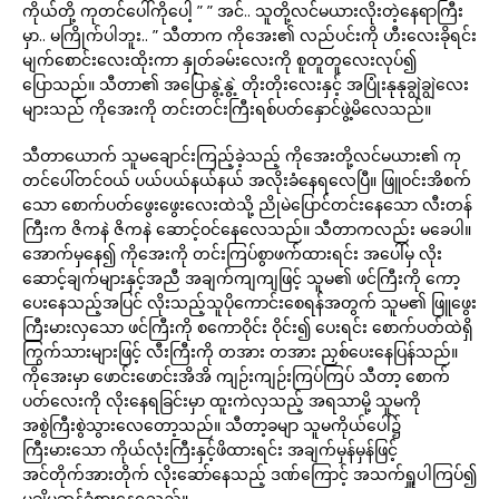
ကိုယ်တို့ ကုတင်ပေါ်ကိုပေါ့ ” ” အင်.. သူတို့လင်မယားလိုးတဲ့နေရာကြီး
မှာ.. မကြိုက်ပါဘူး.. ” သီတာက ကိုအေး၏ လည်ပင်းကို ဟီးလေးခိုရင်း
မျက်စောင်းလေးထိုးကာ နှုတ်ခမ်းလေးကို စူတူတူလေးလုပ်၍
ပြောသည်။ သီတာ၏ အပြောနွဲ့နွဲ့ တိုးတိုးလေးနှင့် အပြုံးနုနုချွဲချွဲလေး
များသည် ကိုအေးကို တင်းတင်းကြီးရစ်ပတ်နှောင်ဖွဲ့မိလေသည်။
သီတာယောက် သူမချောင်းကြည့်ခဲ့သည့် ကိုအေးတို့လင်မယား၏ ကု
တင်ပေါ်တင်ဝယ် ပယ်ပယ်နယ်နယ် အလိုးခံနေရလေပြီ။ ဖြူဝင်းအိစက်
သော စောက်ပတ်ဖွေးဖွေးလေးထဲသို့ ညိုမဲပြောင်တင်းနေသော လီးတန်
ကြီးက ဇိကနဲ ဇိကနဲ ဆောင့်ဝင်နေလေသည်။ သီတာကလည်း မခေပါ။
အောက်မှနေ၍ ကိုအေးကို တင်းကြပ်စွာဖက်ထားရင်း အပေါ်မှ လိုး
ဆောင့်ချက်များနှင့်အညီ အချက်ကျကျဖြင့် သူမ၏ ဖင်ကြီးကို ကော့
ပေးနေသည့်အပြင် လိုးသည့်သူပိုကောင်းစေရန်အတွက် သူမ၏ ဖြူဖွေး
ကြီးမားလှသော ဖင်ကြီးကို စကောဝိုင်း ဝိုင်း၍ ပေးရင်း စောက်ပတ်ထဲရှိ
ကြွက်သားများဖြင့် လီးကြီးကို တအား တအား ညှစ်ပေးနေပြန်သည်။
ကိုအေးမှာ ဖောင်းဖောင်းအိအိ ကျဉ်းကျဉ်းကြပ်ကြပ် သီတာ့ စောက်
ပတ်လေးကို လိုးနေရခြင်းမှာ ထူးကဲလှသည့် အရသာမို့ သူမကို
အစွဲကြီးစွဲသွားလေတော့သည်။ သီတာ့ခမျာ သူမကိုယ်ပေါ်၌
ကြီးမားသော ကိုယ်လုံးကြီးနှင့်ဖိထားရင်း အချက်မှန်မှန်ဖြင့်
အင်တိုက်အားတိုက် လိုးဆော်နေသည့် ဒဏ်ကြောင့် အသက်ရှူပါကြပ်၍
မချိမဆန့်ခံစားနေရသည်။