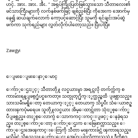
ဟင့်.. အား.. အား.. အီး.. ” အရုပ်ကြိုးပြတ်ဖြစ်သွားသော သီတာလေး၏
ဖင်သားကြီးများကို လက်နှစ်ဖက်ဖြင့် ဖျစ်ညှစ်ပြီး ကိုအေးက အောက်မှ
နေ၍ ဆယ်ချက်လောက် ကော့ပင့်ဆောင့်ပြီး သူမကို ရင်ချင်းအပ်ဆွဲ
ဖက်ကာ သုက်ရည်များ လွှတ်လိုက်ပါတော့သည်။ ပြီးပါပြီ။
Zawgyi
ေျဖးေျဖးေနာ္ေမာင္
ေက်ာ္ေဌးႏွင့္ သီတာတို႔ လင္မယားမွာ အရင္ကလို တက်က္က်က္ စ
ကားမ်ားရန္ျဖစ္႐ုံပင္မကေတာ့။ သတ္ပုတ္႐ိုက္ႏွက္သည္အထိ ျဖစ္လာသည္။
သားသမီးမရွိေတာ့ တေယာက္ႏွင့္ တေယာက္ သိပ္ၿပီး သံေယာဇဥ္
ထားၾကပုံမရေပ။ သူတို႔လင္မယား အိမ္ေထာင္က်တာ သုံးႏွစ္ေက်ာ္ၿ
ပီျဖစ္သည္။ တႏွစ္ေလာက္ပဲ ေသာကကင္းကင္းျဖင့္ ေနခဲ့ရသ
ည္။ တႏွစ္ေက်ာ္ေတာ့ ေက်ာ္ေဌးက ေဗြေဖာက္လာသည္။ ေ
က်ာ္ေဌးအေၾကာင္းေတြကို သီတာ မၾကားခ်င္လဲ ၾကားရသည္။
မသိခ်င္ပဲ သိရသည္။ ေက်ာ္ေဌး အေပ်ာ္အပါးလိုက္စားသည္တဲ့။ ဒီကိစၥ