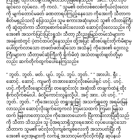
ချင်လေ လုပ်လေ.. ကို ကလဲ.. ” သူမ၏ ဝတ်လစ်စလစ်ကိုယ်လုံးလေး
ကို မျက်တောင်မခတ် ခဏတာရပ်ကြည့်နေသော ကိုအေးကို သီတာက
စိတ်မရှည်သလို ပြောသည်။ သူမ စကားအဆုံးမှာပင် သူ၏ လီးတန်ကြီး
ကို ဆွဲထုတ်ကာ သီတာ့စောက်ခေါင်းလေးထဲ ဆောင့်လိုးလေသည်။ ကို
အေး၏ အသက်ပြင်းပြင်းရှူသံ၊ သီတာ့ ညီးညူမြည်တမ်းသံများက
အခန်းထဲတွင် ပဲ့တင်ထပ်လို့နေသည်။ ထို့အပြင် ဆီးစပ်ချင်းတိုက်မိရာမှ
ပေါ်ထွက်လာသော တဖတ်ဖတ်ဆိုသော အသံနှင့် ကိုအေး၏ ဂွေးလဥ
ကြီးများက သီတာ့ဖင်ဆုံကြီးကို ရိုက်မိတဲ့ အသံတဖျတ်ဖျတ်တို့မှာ
လည်း ဆက်တိုက်ထွက်ပေါ်နေကြသည်။
” ဘွတ်.. ဘွတ်.. ဖတ်.. ပျပ်.. ဘွပ်.. ဘွပ်.. ဘွတ်.. ” ” အားပါး.. ရှီး ..
ဆောင့်.. ဆောင့်.. ကျမကို တအားဆောင့်လိုးစမ်းပါရှင် ဟင့်.. ဟင့်..
ဟင့်..ကိုကို့လီးချောင်းကြီး တချောင်းလုံး အဆုံးထိ တချက်ထဲနဲ့ ထိုး
စိုက်လိုက်စမ်းပါ.. ခံလို့ကောင်းလွန်းလို့ပါ.. အင့် အား.. ပါး ဟင့်.. ” ”
ဘွတ်.. ဘွတ်.. ” ကိုအေးသည် တရှူးရှူးဖြင့် အသက်ရှူတွေ အရမ်းမြန်
လာသည်။ ဆောင့်လိုးချက်တွေကလဲ ကြမ်းသထက် ကြမ်း၊ မြန်သ
ထက် မြန်လာတော့သည်။ ကိုအေးတယောက် ပြီးကာနီးလာပြီဆိုသည်
ကို သီတာ သိသည်။ သူ ပိုအရသာရှိသွားရအောင် လုပ်ပေးချင်သော
သီတာက သူမ၏ ဖင်လုံးလုံးကျစ်ကျစ်လေးကို အသာပတ်ပြီး ကို
အေး၏ ဂွေးအုများကို လက်နဲ့ အသာလှမ်းကိုင်လိုက်ပြီး ဆုပ်နယ်