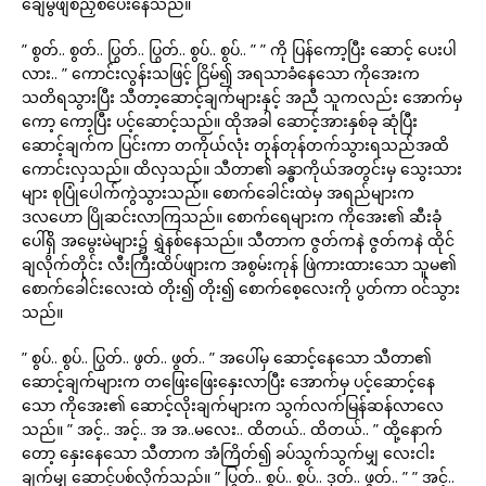
ချေမွဖျစ်ညှစ်ပေးနေသည်။
” စွတ်.. စွတ်.. ပြွတ်.. ပြွတ်.. စွပ်.. စွပ်.. ” ” ကို ပြန်ကော့ပြီး ဆောင့် ပေးပါ
လား.. ” ကောင်းလွန်းသဖြင့် ငြိမ်၍ အရသာခံနေသော ကိုအေးက
သတိရသွားပြီး သီတာ့ဆောင့်ချက်များနှင့် အညီ သူကလည်း အောက်မှ
ကော့ ကော့ပြီး ပင့်ဆောင့်သည်။ ထိုအခါ ဆောင့်အားနှစ်ခု ဆုံပြီး
ဆောင့်ချက်က ပြင်းကာ တကိုယ်လုံး တုန်တုန်တက်သွားရသည်အထိ
ကောင်းလှသည်။ ထိလှသည်။ သီတာ၏ ခန္ဓာကိုယ်အတွင်းမှ သွေးသား
များ စုပြုံပေါက်ကွဲသွားသည်။ စောက်ခေါင်းထဲမှ အရည်များက
ဒလဟော ပြိုဆင်းလာကြသည်။ စောက်ရေများက ကိုအေး၏ ဆီးခုံ
ပေါ်ရှိ အမွေးမဲများ၌ ရွှဲနစ်နေသည်။ သီတာက ဇွတ်ကနဲ ဇွတ်ကနဲ ထိုင်
ချလိုက်တိုင်း လီးကြီးထိပ်ဖျားက အစွမ်းကုန် ဖြဲကားထားသော သူမ၏
စောက်ခေါင်းလေးထဲ တိုး၍ တိုး၍ စောက်စေ့လေးကို ပွတ်ကာ ဝင်သွား
သည်။
” စွပ်.. စွပ်.. ပြွတ်.. ဖွတ်.. ဖွတ်.. ” အပေါ်မှ ဆောင့်နေသော သီတာ၏
ဆောင့်ချက်များက တဖြေးဖြေးနှေးလာပြီး အောက်မှ ပင့်ဆောင့်နေ
သော ကိုအေး၏ ဆောင့်လိုးချက်များက သွက်လက်မြန်ဆန်လာလေ
သည်။ ” အင့်.. အင့်.. အ အ..မလေး.. ထိတယ်.. ထိတယ်.. ” ထို့နောက်
တော့ နှေးနေသော သီတာက အံကြိတ်၍ ခပ်သွက်သွက်မျှ လေးငါး
ချက်မျှ ဆောင့်ပစ်လိုက်သည်။ ” ပြွတ်.. စွပ်.. စွပ်.. ဒုတ်.. ဖွတ်.. ” ” အင့်..