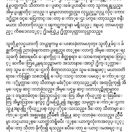
နဲ႔ပတ္သက္ၿပီး သီတာက ေျဖာင္းဖ်ေျပာဆိုေတာ့ သူကရန္လုပ္သည္။
အိမ္ျပန္လာတိုင္းလည္း မူးမူးလာတတ္သည္။ လုပ္သည့္အလုပ္က လိုင္းကား
ဒ႐ိုင္ဘာ။ ဝင္ေငြေကာင္းေတာ့ ေက်ာ္ေဌး ပ်က္ေတာ့သည္။ ဇနီး
မယား သီတာကိုလည္း ၾကင္ၾကင္နာနာ မရွိသည့္ အျပင္ ဘာမဟုတ္သ
ည့္ ကိစၥေလးႏွင့္ ႐ိုးမယ္ဖြဲ႕ ႐ိုက္လားပုတ္လားလုပ္လာသည္။
သူတို႔လင္မယားကို ဘယ္သူကမွ ေပးစားခဲ့တာမဟုတ္။ သူတို႔ခ်င္း ခ်
စ္ႀကိဳက္၍ ညားခဲ့ၾကတာျဖစ္သည္။ တႏွစ္ေလာက္ပဲ အိမ္ေထာင္ေရး
သုခကို ခံစားရၿပီး ေနာက္ပိုင္း စိတ္ညစ္စရာ၊ ေသာကေရာက္စရာေတြႏွ
င့္ ႀကဳံေတြ႕ေနရသည္သာမက အသားနာေအာင္ပါ ႐ိုက္ႏွက္လာေ
တာ့ သူမ ေက်ာ္ေဌးကို စိတ္နာလာသည္။ သူမ အေနျဖင့္ မယားဝတၱ
ရားေက်ပြန္စြာ သစၥာရွိရွိ ေပါင္းသင္းလာေပမယ့္ ေက်ာ္ေဌး
က ႏွိပ္စက္လာေတာ့ သီတာမွာ မခံႏိုင္ေတာ့သည့္အဆုံး အထုပ္ပိုက္၍ အိ
မ္ေပၚမွ ဆင္းလာခဲ့သည္။ အိမ္ေပၚမွ ဆင္းလာသည္ဆိုရာမွာလ
ည္း တျခားမိတ္ေဆြသူငယ္ခ်င္းေတြ အိမ္၊ ကိုယ့္ဖက္က ေဆြမ်ိဳးေ
တြ အိမ္မွာသြားေနလွ်င္ ႐ိုးမယ္ဖြဲ႕၍ အျပစ္တင္ သမုတ္ကာ ေက်ာ္ေဌးက
သူ႔အျပစ္ကို ကိုယ့္အျပစ္ လုပ္ႏိုင္ေသးသည္။ ဒီေတာ့ သီတာမွာ ေ
က်ာ္ေဌး၏ အစ္မျဖစ္သူ ညိဳမီ၏ အိမ္သို႔ ဆင္းလာခဲ့ေလသည္။ ညိဳမီ
မွာ လင္မယားႏွစ္ေယာက္ထဲဘဲရွိၿပီး ႏွစ္ေယာက္စလုံးကအလုပ္ႏွင့္
ဆိုေတာ့ သီတာ ခိုကိုး၍ ရသည္။ ၿပီးေတာ့ ေယာင္းမအရင္းျ