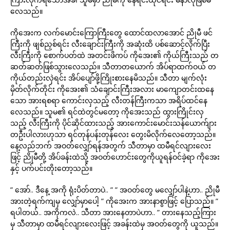
လေသည်။
ကိုအေးက လက်မောင်းကြောကြီးတွေ ထောင်ထလာအောင် ညိုမီ ဖင်
ကြီးကို ဖျစ်ညှစ်ရင်း လီးချောင်းကြီးကို အဆုံးထိ ပစ်ဆောင့်လိုက်ပြီး
လီးကြီးကို စောက်ပတ်ထဲ အတင်းဖိကပ် ကိုအေး၏ ကိုယ်ကြီးသည် တ
ဆတ်ဆတ်ဖြစ်သွားလေသည်။ သီတာတယောက် အိပ်ရာထက်ဝယ် တ
ကိုယ်တည်းလှဲရင်း အိပ်ပျော်ဖို့ကြိုးစားနေမိသည်။ သီတာ မျက်လုံး
မှိတ်လိုက်တိုင်း ကိုအေး၏ သံချောင်းကြီးအလား မာကျောတင်းထနေ
သော အားရစရာ ကောင်းလှသည့် လီးတန်ကြီးကသာ အရိပ်ထင်နေ
လေသည်။ သူမ၏ ရင်ထဲတွင်မတော့ ကိုအေးသည် ထွားကြိုင်းလှ
သည့် လီးကြီးကို ပိုင်ဆိုင်ထားသည့် အားကောင်းမောင်းသန်ယောက်ျား
တဦးပါလားဟုသာ ရင်တုန်ပန်းတုန်လေး တွေးမိလိုက်လေတော့သည်။
နေ့လည်ဘက် အဝတ်လျှော်ရန်အတွက် သီတာမှာ ထမီရင်လျားလေး
ဖြင့် ညိုမီတို့ အိပ်ခန်းထဲသို့ အဝတ်ဟောင်းတွေကိုယူရန်ဝင်ခဲ့ရာ ကိုအေး
နှင့် ပက်ပင်းတိုးတော့သည်။
” အော်.. ဒီနေ့ အကို ရုံးပိတ်တာပဲ.. ” ” အဝတ်တွေ မလျှော်ပါနဲ့ဟာ.. ညိုမီ
အားတဲ့ရက်ကျမှ လျှော်မှာပေါ့ ” ကိုအေးက အားနာစွာဖြင့် ပြောသည်။ ”
ရပါတယ်.. အကိုကလဲ.. သီတာ အားနေတာပဲဟာ.. ” တားနေသည့်ကြား
မှ သီတာမှာ ထမီရင်လျားလေးဖြင့် အခန်းထဲမှ အဝတ်တွေကို ယူသည်။