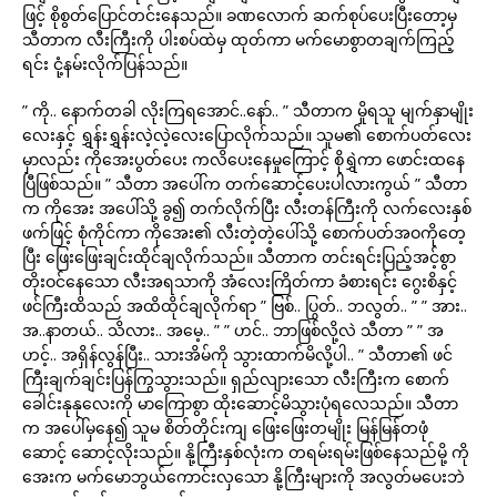
ဖြင့် စိုစွတ်ပြောင်တင်းနေသည်။ ခဏလောက် ဆက်စုပ်ပေးပြီးတော့မှ
သီတာက လီးကြီးကို ပါးစပ်ထဲမှ ထုတ်ကာ မက်မောစွာတချက်ကြည့်
ရင်း ငုံ့နမ်းလိုက်ပြန်သည်။
” ကို.. နောက်တခါ လိုးကြရအောင်..နော်.. ” သီတာက မှိုရသူ မျက်နှာမျိုး
လေးနှင့် ရွှန်းရွှန်းလဲ့လဲ့လေးပြောလိုက်သည်။ သူမ၏ စောက်ပတ်လေး
မှာလည်း ကိုအေးပွတ်ပေး ကလိပေးနေမှုကြောင့် စိုရွှဲကာ ဖောင်းထနေ
ပြီဖြစ်သည်။ ” သီတာ အပေါ်က တက်ဆောင့်ပေးပါလားကွယ် ” သီတာ
က ကိုအေး အပေါ်သို့ ခွ၍ တက်လိုက်ပြီး လီးတန်ကြီးကို လက်လေးနှစ်
ဖက်ဖြင့် စုံကိုင်ကာ ကိုအေး၏ လီးတဲ့တဲ့ပေါ်သို့ စောက်ပတ်အဝကိုတေ့
ပြီး ဖြေးဖြေးချင်းထိုင်ချလိုက်သည်။ သီတာက တင်းရင်းပြည့်အင့်စွာ
တိုးဝင်နေသော လီးအရသာကို အံလေးကြိတ်ကာ ခံစားရင်း ဂွေးစိနှင့်
ဖင်ကြီးထိသည် အထိထိုင်ချလိုက်ရာ ” ဗြစ်.. ပြွတ်.. ဘလွတ်.. ” ” အား..
အ..နာတယ်.. သိလား.. အမေ့.. ” ” ဟင်.. ဘာဖြစ်လို့လဲ သီတာ ” ” အ
ဟင့်.. အရှိန်လွန်ပြီး.. သားအိမ်ကို သွားထာက်မိလို့ပါ.. ” သီတာ၏ ဖင်
ကြီးချက်ချင်းပြန်ကြွသွားသည်။ ရှည်လျားသော လီးကြီးက စောက်
ခေါင်းနုနုလေးကို မာကြောစွာ ထိုးဆောင့်မိသွားပုံရလေသည်။ သီတာ
က အပေါ်မှနေ၍ သူမ စိတ်တိုင်းကျ ဖြေးဖြေးတမျိုး မြန်မြန်တဖုံ
ဆောင့် ဆောင့်လိုးသည်။ နို့ကြီးနှစ်လုံးက တရမ်းရမ်းဖြစ်နေသည်မို့ ကို
အေးက မက်မောဘွယ်ကောင်းလှသော နို့ကြီးများကို အလွတ်မပေးဘဲ