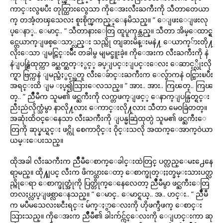
ကာင္းလွၿပီး တုတ္ထြားလွေသာ ကိုေအးလီးႀကီးကို သီတာတေယာ
က္ တအံ့တၾသေလး စူးစိုက္ၾကည့္ေနမိသည္။ ” ေျဖးေျဖးလု
ပ္ေနာ္.. ေမာင္.. ” သီတာနားေတြ ထူပူကုန္သည္။ သီတာ အိမ္ေထာင္ရွ
င္တေယာက္ျဖစ္ေသာ္လည္း သည္လို တျခားမိန္းမနဲ႔ ေယာက္်ားတို႔
လိုးေသာ ျမင္ကြင္းမ်ိဳး တခါမွ မျမင္ဖူးခဲ့။ ကိုေအးက လီးႀကီးကို နဲ
နဲျပန္ဆြဲထုတ္ကာ ခပ္ဆတ္ဆတ္ႏွင့္ ခပ္ျပင္းျပင္းေလး ေဆာင့္လိုးလို
က္ရာ ဗြက္ကနဲ ျမည္သံႏွင့္အတူ လီးေခ်ာင္းႀကီးက ေလွ်ာကနဲ ဝင္သြားၿပီး
အရင္းထိ ျမ ႈပ္၍သြားေလသည္။ ” အား.. အား.. ကြၽတ္.. ကြၽ
တ္.. ” ညိဳမီက သူမ၏ ဖင္ႀကီးကို လက္တဖက္ျဖင့္ ေနာက္ျပန္ပြတ္ရင္း
ညီးညဴလိုက္သံမွာ နာလို႔လား ေကာင္းလို႔လား သီတာ မေဝခြဲတတ္။
အဆုံးထိဝင္ေနေသာ လီးႀကီးကို ျပန္မဆြဲထုတ္ပဲ သူမ၏ ဖင္ႀကီးေ
တြကို ဆုပ္နယ္ရင္း ဖင္ကို စေကာဝိုင္း ဝိုင္းသလို အထက္ေအာက္ဝဲယာ
ယမ္းေပးသည္။
ထိုအခါ လီးႀကီးက ညိဳမီေစာက္ေခါင္းထဲတြင္ ပတ္လည္ေမႊ႕ေနေ
ရာ့မည္။ ထို႔ျပင္ လီးက ဖိကပ္ထားေတာ့ ေစာက္ဖုတ္ႏႈတ္ခမ္းသားပတ္လ
ည္ကိုေရာ ေစာက္ဖုတ္အုံကို ပြတ္တိုက္ေနေလေတာ့ ညိဳမီမွာ ဖင္ႀကီးေတြ
တလႈပ္လႈပ္ျဖစ္လာေနသည္။ ” ေမာင္.. ေမာင္ရယ္.. အ.. ဟင္း.. ” ညိဳမီ
က မပီမသေလးၿငီးရင္း မ်က္ႏွာေလးကို ဟိုဖက္ဒီဖက္ ေစာင္း
သြားသည္။ ကိုေအးက ညိဳမီ၏ ခါးက်င္က်င္ေလးကို ေျပာင္းကာ ဆု