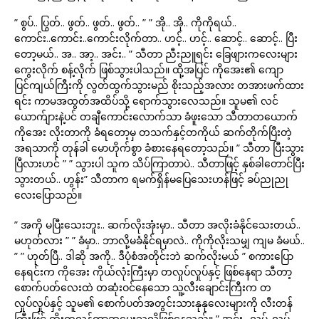
” စွပ်.. ပြွတ်.. ဖွတ်.. ဖွတ်.. ဖွတ်.. ” ” အို.. အို.. ကိုကိုရယ်..
ကောင်း..ကောင်း..ကောင်းလိုက်တာ.. ဟင့်.. ဟင့်.. ဆောင့်.. ဆောင့်.. ပြီး
တော့မယ်.. အ.. အာ့.. အင်း.. ” သီတာ ညီးညူရင်း ခြေဖျားကလေးများ
ကွေးလိုက် စန့်လိုက် ဖြစ်သွားပါသည်။ ထို့အပြင် ကိုအေး၏ ကျော
ပြင်ကျယ်ကြီးကို လွတ်ထွက်သွားမည် စိုးသည့်အလား တအားဖက်ထား
ရင်း ကာမအထွတ်အထိပ်သို့ ရောက်သွားလေသည်။ သူမ၏ လင်
ယောက်ျားနဲ့ပင် တချီကောင်းလောက်သာ ခံဖူးသော သီတာတယောက်
ကိုအေး လိုးတာကို ခံရတော့မှ တသက်နှင့်တကိုယ် ဆက်တိုက်ပြီးတဲ့
အရသာကို တုန်ခါ မောဟိုက်စွာ ခံစားနေရတော့သည်။ ” သီတာ ပြီးသွား
ပြီလားဟင် ” ” သွားပါ သူက သိပ်ကြာတာပဲ.. သီတာဖြင့် နှစ်ခါတောင်ပြီး
သွားတယ်.. ဟွန်း” သီတာက ရမက်ရှိန်မပြေသေးဟန်ဖြင့် ခပ်ညုညု
လေးပြောသည်။
” အကို မပြီးသေးဘူး.. ဆက်လိုးအုံးမှာ.. သီတာ အလိုးခံနိုင်သေးတယ်..
မဟုတ်လား ” ” ခံမှာ.. ဘာလို့မခံနိုင်ရမှာလဲ.. ကိုကိုလိုးသမျှ ကျမ ခံမယ်..
” ” ဟုတ်ပြီ.. ဒါဆို အကို.. ဒီပုံစံအတိုင်းဘဲ ဆက်လိုးမယ် ” စကားပြော
နေရင်းက ကိုအေး ကိုယ်လုံးကြီးမှာ တလှုပ်လှုပ်နှင့် ဖြစ်နေရာ သီတာ့
စောက်ပတ်လေးထဲ တဆုံးဝင်နေသော သူ့လီးချောင်းကြီးက တ
လှုပ်လှုပ်နှင့် သူမ၏ စောက်ပတ်အတွင်းသားနုနုလေးများကို လီးတန်
ကြီးဖြင့် ထိုးကလန့်ကာဆွပေးသလိုဖြစ်နေသည်။ ” အင်း.. လုပ်..လုပ်