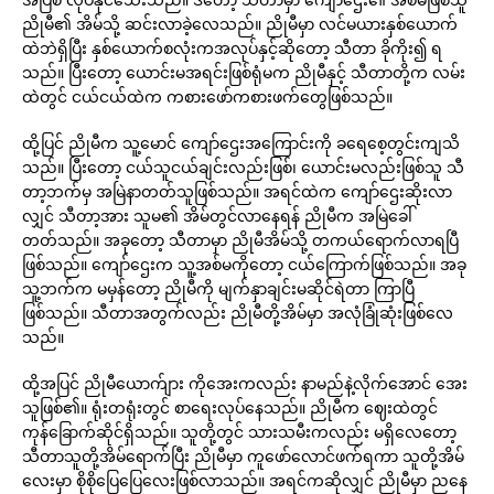
ညိုမီ၏ အိမ်သို့ ဆင်းလာခဲ့လေသည်။ ညိုမီမှာ လင်မယားနှစ်ယောက်
ထဲဘဲရှိပြီး နှစ်ယောက်စလုံးကအလုပ်နှင့်ဆိုတော့ သီတာ ခိုကိုး၍ ရ
သည်။ ပြီးတော့ ယောင်းမအရင်းဖြစ်ရုံမက ညိုမီနှင့် သီတာတို့က လမ်း
ထဲတွင် ငယ်ငယ်ထဲက ကစားဖော်ကစားဖက်တွေဖြစ်သည်။
ထို့ပြင် ညိုမီက သူ့မောင် ကျော်ဌေးအကြောင်းကို ခရေစေ့တွင်းကျသိ
သည်။ ပြီးတော့ ငယ်သူငယ်ချင်းလည်းဖြစ်၊ ယောင်းမလည်းဖြစ်သူ သီ
တာ့ဘက်မှ အမြဲနာတတ်သူဖြစ်သည်။ အရင်ထဲက ကျော်ဌေးဆိုးလာ
လျှင် သီတာ့အား သူမ၏ အိမ်တွင်လာနေရန် ညိုမီက အမြဲခေါ်
တတ်သည်။ အခုတော့ သီတာမှာ ညိုမီအိမ်သို့ တကယ်ရောက်လာရပြီ
ဖြစ်သည်။ ကျော်ဌေးက သူ့အစ်မကိုတော့ ငယ်ကြောက်ဖြစ်သည်။ အခု
သူ့ဘက်က မမှန်တော့ ညိုမီကို မျက်နှာချင်းမဆိုင်ရဲတာ ကြာပြီ
ဖြစ်သည်။ သီတာအတွက်လည်း ညိုမီတို့အိမ်မှာ အလုံခြုံဆုံးဖြစ်လေ
သည်။
ထို့အပြင် ညိုမီယောက်ျား ကိုအေးကလည်း နာမည်နဲ့လိုက်အောင် အေး
သူဖြစ်၏။ ရုံးတရုံးတွင် စာရေးလုပ်နေသည်။ ညိုမီက ဈေးထဲတွင်
ကုန်ခြောက်ဆိုင်ရှိသည်။ သူတို့တွင် သားသမီးကလည်း မရှိလေတော့
သီတာသူတို့အိမ်ရောက်ပြီး ညိုမီမှာ ကူဖော်လောင်ဖက်ရကာ သူတို့အိမ်
လေးမှာ စိုစိုပြေပြေလေးဖြစ်လာသည်။ အရင်ကဆိုလျှင် ညိုမီမှာ ညနေ