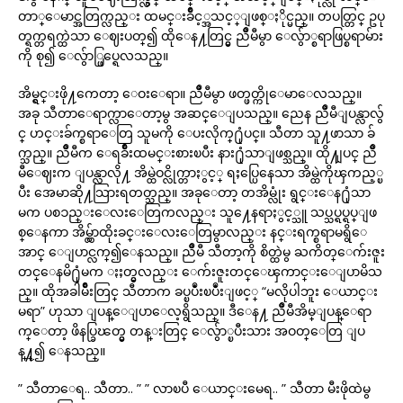
တာ္ေမာင္အတြက္လည္း ထမင္းခ်ိဳင့္အသင့္ျဖစ္ႏိုင္မည္။ တပတ္တြင္ ဥပု
တ္ရက္တရက္ထဲသာ ေဈးပတ္၍ ထိုေန႔တြင္မွ ညိဳမီမွာ ေလွ်ာ္စရာဖြပ္စရာမ်ား
ကို စု၍ ေလွ်ာ္ဖြပ္ရေလသည္။
အိမ္ရွင္းဖို႔ကေတာ့ ေဝးေရာ။ ညိဳမီမွာ ဖတ္ဖတ္ကိုေမာေလသည္။
အခု သီတာေရာက္လာေတာ့မွ အဆင္ေျပသည္။ ညေန ညိဳမီျပန္လာလွ်
င္ ဟင္းခ်က္စရာေတြ သူမကို ေပးလိုက္႐ုံပင္။ သီတာ သူ႔ဖာသာ ခ်
က္သည္။ ညိဳမီက ေရခ်ိဳးထမင္းစားၿပီး နား႐ုံသာျဖစ္သည္။ ထို႔ျပင္ ညိဳ
မီေဈးက ျပန္လာလို႔ အိမ္ထဲဝင္လိုက္တာႏွင့္ ရႈပ္ပြေနေသာ အိမ္ထဲကိုၾကည့္ၿ
ပီး အေမာဆို႔သြားရတတ္သည္။ အခုေတာ့ တအိမ္လုံး ရွင္းေန႐ုံသာ
မက ပစၥည္းေလးေတြကလည္း သူ႔ေနရာႏွင့္သူ သပ္သပ္ရပ္ရပ္ျဖ
စ္ေနကာ အိမ္လွ်ာထိုးခင္းေလးေတြမွာလည္း နင္းရက္စရာမရွိေ
အာင္ ေျပာင္လက္၍ေနသည္။ ညိဳမီ သီတာ့ကို စိတ္ထဲမွ ႀကိတ္ေက်းဇူး
တင္ေနမိ႐ုံမက ႏႈတ္မွလည္း ေက်းဇူးတင္ေၾကာင္းေျပာမိသ
ည္။ ထိုအခါမ်ိဳးတြင္ သီတာက ခပ္ၿပဳံးၿပဳံးျဖင့္ “မလိုပါဘူး ေယာင္း
မရာ” ဟုသာ ျပန္ေျပာေလ့ရွိသည္။ ဒီေန႔ ညိဳမီအိမ္ျပန္ေရာ
က္ေတာ့ ဖိနပ္ခြၽတ္မွ တန္းတြင္ ေလွ်ာ္ၿပီးသား အဝတ္ေတြ ျပ
န္႔္၍ ေနသည္။
” သီတာေရ.. သီတာ.. ” ” လာၿပီ ေယာင္းမေရ.. ” သီတာ မီးဖိုထဲမွ