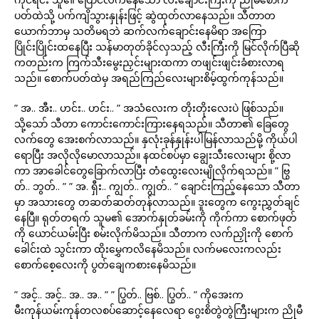
ပတ်ထဲသို့ ပက်ကျိသွားနှုန်းဖြင့် ဆွဲထုတ်လာနေသည်။ သီတာတ
ယောက်ဘာမှ သတိမရဘဲ ဆက်လက်ချောင်းနေမိရာ အကြော
ပြိုင်းပြိုင်းထနေပြီး သန်မာတုတ်ခိုင်လှသည့် လီးကြီးကို မြင်လိုက်ပြီဆို
ကတည်းက ကြက်သီးမွေးညှင်းများထကာ တဖျင်းဖျင်းခံစားလာရ
သည်။ စောက်ပတ်ထဲမှ အရည်ကြည်လေးများစိမ့်ထွက်ကုန်သည်။
” အ.. အီး.. ဟင်း.. ဟင်း.. ” အသံလေးက တိုးတိုးလေးပဲ ဖြစ်သည်။
သို့သော် သီတာ ကောင်းကောင်းကြားနေရသည်။ သီတာ၏ ခြေတွေ
လက်တွေ အေးစက်လာသည်။ နှလုံးခုန်နှုန်းပါမြန်လာသည်မို့ ကိုယ်ပါ
ရောပြီး အလိုလိုမောလာသည်။ နထင်စပ်မှာ ချွေးသီးလေးများ စို့လာ
ကာ အာခေါင်တွေခြောက်လာပြီး တံထွေးလေးမျိုလိုက်ရသည်။ ” ဗြွ
တ်.. ဘွတ်.. ” ” အ. ရှီး.. ကျွတ်.. ကျွတ်.. ” ချောင်းကြည့်နေသော သီတာ
မှာ အသားတွေ တဆတ်ဆတ်တုန်လာသည်။ ဒူးတွေက ကွေးညွှတ်ချင်
နေပြီ။ ရုတ်တရက် သူမ၏ အောက်နှုတ်ခမ်းကို ကိုက်ကာ စောက်ဖုတ်
ကို ယောင်ယမ်းပြီး စမ်းလိုက်မိသည်။ သီတာက လက်ညှိုးကို စောက်
ခေါင်းထဲ သွင်းကာ ထိုးမွှေကလိနေမိသည်။ လက်မလေးကလည်း
စောက်စေ့လေးကို ပွတ်ချေကစားနေမိသည်။
” အင့်.. အင့်.. အ.. အ.. ” ” ပြွတ်.. ဗြစ်.. ပြွတ်.. ” ကိုအေးက
မီးကုန်ယမ်းကုန်တလစပ်ဆောင့်နေလေရာ ဂွေးစိတွဲတွဲကြီးများက ညိုမီ