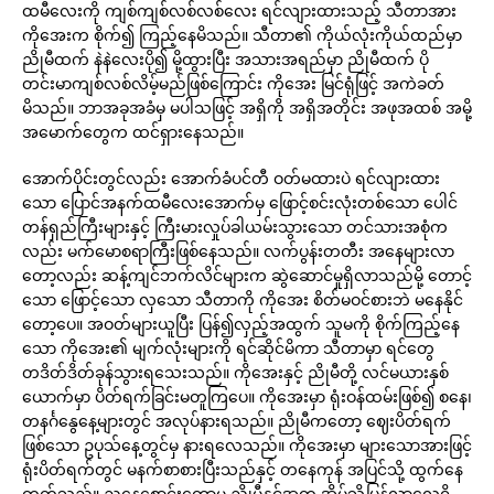
ထမီလေးကို ကျစ်ကျစ်လစ်လစ်လေး ရင်လျားထားသည့် သီတာအား
ကိုအေးက စိုက်၍ ကြည့်နေမိသည်။ သီတာ၏ ကိုယ်လုံးကိုယ်ထည်မှာ
ညိုမီထက် နဲနဲလေးပို၍ မို့ထွားပြီး အသားအရည်မှာ ညိုမီထက် ပို
တင်းမာကျစ်လစ်လိမ့်မည်ဖြစ်ကြောင်း ကိုအေး မြင်ရုံဖြင့် အကဲခတ်
မိသည်။ ဘာအခုအခံမှ မပါသဖြင့် အရှိကို အရှိအတိုင်း အဖုအထစ် အမို့
အမောက်တွေက ထင်ရှားနေသည်။
အောက်ပိုင်းတွင်လည်း အောက်ခံပင်တီ ဝတ်မထားပဲ ရင်လျားထား
သော ပြောင်အနက်ထမီလေးအောက်မှ ဖြောင့်စင်းလုံးတစ်သော ပေါင်
တန်ရှည်ကြီးများနှင့် ကြီးမားလှုပ်ခါယမ်းသွားသော တင်သားအစုံက
လည်း မက်မောစရာကြီးဖြစ်နေသည်။ လက်ပွန်းတတီး အနေများလာ
တော့လည်း ဆန့်ကျင်ဘက်လိင်များက ဆွဲဆောင်မှုရှိလာသည်မို့ တောင့်
သော ဖြောင့်သော လှသော သီတာကို ကိုအေး စိတ်မဝင်စားဘဲ မနေနိုင်
တော့ပေ။ အဝတ်များယူပြီး ပြန်၍လှည့်အထွက် သူမကို စိုက်ကြည့်နေ
သော ကိုအေး၏ မျက်လုံးများကို ရင်ဆိုင်မိကာ သီတာမှာ ရင်တွေ
တဒိတ်ဒိတ်ခုန်သွားရသေးသည်။ ကိုအေးနှင့် ညိုမီတို့ လင်မယားနှစ်
ယောက်မှာ ပိတ်ရက်ခြင်းမတူကြပေ။ ကိုအေးမှာ ရုံးဝန်ထမ်းဖြစ်၍ စနေ၊
တနင်္ဂနွေနေ့များတွင် အလုပ်နားရသည်။ ညိုမီကတော့ ဈေးပိတ်ရက်
ဖြစ်သော ဥပုသ်နေ့တွင်မှ နားရလေသည်။ ကိုအေးမှာ များသောအားဖြင့်
ရုံးပိတ်ရက်တွင် မနက်စာစားပြီးသည်နှင့် တနေကုန် အပြင်သို့ ထွက်နေ
တတ်သည်။ ညနေစောင်းတော့မှ ညိုမီနှင့်အတူ အိမ်သို့ပြန်လာလေ့ရှိ