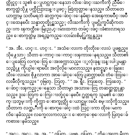
တ္ကိုင္ရင္း သူ၏ ေျပာင္လက္ေနေသာ လီးေခ်ာင္းႀကီးကို ညိဳမီေ
စာက္ပတ္ထဲသို႔ ပက္က်ိသြားႏႈန္းျဖင့္ ဆြဲထုတ္လာေနသည္။ သီတာတေ
ယာက္ဘာမွ သတိမရဘဲ ဆက္လက္ေခ်ာင္းေနမိရာ အေၾကာၿပိဳင္းၿပိဳ
င္းထေနၿပီး သန္မာတုတ္ခိုင္လွသည့္ လီးႀကီးကို ျမင္လိုက္ၿပီဆိုကတ
ည္းက ၾကက္သီးေမြးညႇင္းမ်ားထကာ တဖ်င္းဖ်င္းခံစားလာရသ
ည္။ ေစာက္ပတ္ထဲမွ အရည္ၾကည္ေလးမ်ားစိမ့္ထြက္ကုန္သည္။
” အ.. အီး.. ဟင္း.. ဟင္း.. ” အသံေလးက တိုးတိုးေလးပဲ ျဖစ္သည္။
သို႔ေသာ္ သီတာ ေကာင္းေကာင္းၾကားေနရသည္။ သီတာ၏
ေျခေတြ လက္ေတြ ေအးစက္လာသည္။ ႏွလုံးခုန္ႏႈန္းပါျမန္လာ
သည္မို႔ ကိုယ္ပါေရာၿပီး အလိုလိုေမာလာသည္။ နထင္စပ္မွာ ေခြၽး
သီးေလးမ်ား စို႔လာကာ အာေခါင္ေတြေျခာက္လာၿပီး တံေထြးေ
လးမ်ိဳလိုက္ရသည္။ ” ႁဗြတ္.. ဘြတ္.. ” ” အ. ရွီး.. ကြၽတ္.. ကြၽတ္.. ”
ေခ်ာင္းၾကည့္ေနေသာ သီတာမွာ အသားေတြ တဆတ္ဆတ္တုန္လာ
သည္။ ဒူးေတြက ေကြးၫႊတ္ခ်င္ေနၿပီ။ ႐ုတ္တရက္ သူမ၏ ေအာ
က္ႏႈတ္ခမ္းကို ကိုက္ကာ ေစာက္ဖုတ္ကို ေယာင္ယမ္းၿပီး စမ္းလိုက္မိသည္။
သီတာက လက္ညႇိဳးကို ေစာက္ေခါင္းထဲ သြင္းကာ ထိုးေမႊက
လိေနမိသည္။ လက္မေလးကလည္း ေစာက္ေစ့ေလးကို ပြတ္ေခ်
ကစားေနမိသည္။
” အင့္.. အင့္.. အ.. အ.. ” ” ႁပြတ္.. ျဗစ္.. ႁပြတ္.. ” ကိုေအးက မီးကု