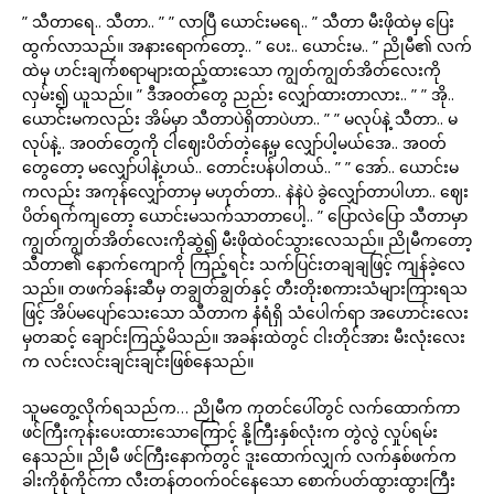
” သီတာရေ.. သီတာ.. ” ” လာပြီ ယောင်းမရေ.. ” သီတာ မီးဖိုထဲမှ ပြေး
ထွက်လာသည်။ အနားရောက်တော့.. ” ပေး.. ယောင်းမ.. ” ညိုမီ၏ လက်
ထဲမှ ဟင်းချက်စရာများထည့်ထားသော ကျွတ်ကျွတ်အိတ်လေးကို
လှမ်း၍ ယူသည်။ ” ဒီအဝတ်တွေ ညည်း လျှော်ထားတာလား.. ” ” အို..
ယောင်းမကလည်း အိမ်မှာ သီတာပဲရှိတာပဲဟာ.. ” ” မလုပ်နဲ့ သီတာ.. မ
လုပ်နဲ့.. အဝတ်တွေကို ငါဈေးပိတ်တဲ့နေ့မှ လျှော်ပါ့မယ်အေ.. အဝတ်
တွေတော့ မလျှော်ပါနဲ့ဟယ်.. တောင်းပန်ပါတယ်.. ” ” အော်.. ယောင်းမ
ကလည်း အကုန်လျှော်တာမှ မဟုတ်တာ.. နဲနဲပဲ ခွဲလျှော်တာပါဟာ.. ဈေး
ပိတ်ရက်ကျတော့ ယောင်းမသက်သာတာပေါ့.. ” ပြောလဲပြော သီတာမှာ
ကျွတ်ကျွတ်အိတ်လေးကိုဆွဲ၍ မီးဖိုထဲဝင်သွားလေသည်။ ညိုမီကတော့
သီတာ၏ နောက်ကျောကို ကြည့်ရင်း သက်ပြင်းတချချဖြင့် ကျန်ခဲ့လေ
သည်။ တဖက်ခန်းဆီမှ တချွတ်ချွတ်နှင့် တီးတိုးစကားသံများကြားရသ
ဖြင့် အိပ်မပျော်သေးသော သီတာက နံရံရှိ သံပေါက်ရာ အဟောင်းလေး
မှတဆင့် ချောင်းကြည့်မိသည်။ အခန်းထဲတွင် ငါးတိုင်အား မီးလုံးလေး
က လင်းလင်းချင်းချင်းဖြစ်နေသည်။
သူမတွေ့လိုက်ရသည်က… ညိုမီက ကုတင်ပေါ်တွင် လက်ထောက်ကာ
ဖင်ကြီးကုန်းပေးထားသောကြောင့် နို့ကြီးနှစ်လုံးက တွဲလွဲ လှုပ်ရမ်း
နေသည်။ ညိုမီ ဖင်ကြီးနောက်တွင် ဒူးထောက်လျှက် လက်နှစ်ဖက်က
ခါးကိုစုံကိုင်ကာ လီးတန်တဝက်ဝင်နေသော စောက်ပတ်ထွားထွားကြီး