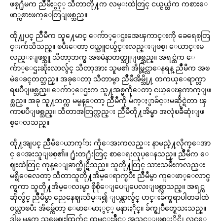
ဖစ္႐ုံမက ညိဳမီႏွင့္ သီတာတို႔က လမ္းထဲတြင္ ငယ္ငယ္ထဲက ကစားေ
ဖာ္ကစားဖက္ေတြျဖစ္သည္။
ထို႔ျပင္ ညိဳမီက သူ႔ေမာင္ ေက်ာ္ေဌးအေၾကာင္းကို ခေရေစ့တြ
င္းက်သိသည္။ ၿပီးေတာ့ ငယ္သူငယ္ခ်င္းလည္းျဖစ္၊ ေယာင္းမ
လည္းျဖစ္သူ သီတာ့ဘက္မွ အၿမဲနာတတ္သူျဖစ္သည္။ အရင္ထဲက ေ
က်ာ္ေဌးဆိုးလာလွ်င္ သီတာ့အား သူမ၏ အိမ္တြင္လာေနရန္ ညိဳမီက အၿ
မဲေခၚတတ္သည္။ အခုေတာ့ သီတာမွာ ညိဳမီအိမ္သို႔ တကယ္ေရာက္လာ
ရၿပီျဖစ္သည္။ ေက်ာ္ေဌးက သူ႔အစ္မကိုေတာ့ ငယ္ေၾကာက္ျဖ
စ္သည္။ အခု သူ႔ဘက္က မမွန္ေတာ့ ညိဳမီကို မ်က္ႏွာခ်င္းမဆိုင္ရဲတာ ၾ
ကာၿပီျဖစ္သည္။ သီတာအတြက္လည္း ညိဳမီတို႔အိမ္မွာ အလုံၿခဳံဆုံးျဖ
စ္ေလသည္။
ထို႔အျပင္ ညိဳမီေယာက္်ား ကိုေအးကလည္း နာမည္နဲ႔လိုက္ေအာ
င္ ေအးသူျဖစ္၏။ ႐ုံးတ႐ုံးတြင္ စာေရးလုပ္ေနသည္။ ညိဳမီက ေ
ဈးထဲတြင္ ကုန္ေျခာက္ဆိုင္ရွိသည္။ သူတို႔တြင္ သားသမီးကလည္း
မရွိေလေတာ့ သီတာသူတို႔အိမ္ေရာက္ၿပီး ညိဳမီမွာ ကူေဖာ္ေလာင္ဖ
က္ရကာ သူတို႔အိမ္ေလးမွာ စိုစိုေျပေျပေလးျဖစ္လာသည္။ အရင္က
ဆိုလွ်င္ ညိဳမီမွာ ညေနေဈးသိမ္း၍ ျပန္လာလွ်င္ ဟင္းခ်က္စရာပါတခါထဲ
ဝယ္လာၿပီး အိမ္က်ေတာ့ ေမာေမာႏွင့္ မနားႏိုင္။ ခ်က္ရျပဳတ္ရေသးသည္။
ဒါမွ မနက္ သူမေဈးထြက္လွ်င္ ထမင္းခ်ိဳင့္ အသင့္ျဖစ္ႏိုင္လို လင္ေ