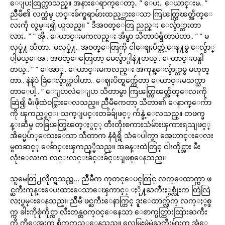
ေျပးထြက္လာသည္။ အနားေရာက္ေတာ့.. ” ေပး.. ေယာင္းမ.. ”
ညိဳမီ၏ လက္ထဲမွ ဟင္းခ်က္စရာမ်ားထည့္ထားေသာ ကြၽတ္ကြၽတ္အိတ္ေ
လးကို လွမ္း၍ ယူသည္။ ” ဒီအဝတ္ေတြ ညည္း ေလွ်ာ္ထားတာ
လား.. ” ” အို.. ေယာင္းမကလည္း အိမ္မွာ သီတာပဲရွိတာပဲဟာ.. ” ” မ
လုပ္နဲ႔ သီတာ.. မလုပ္နဲ႔.. အဝတ္ေတြကို ငါေဈးပိတ္တဲ့ေန႔မွ ေလွ်ာ္
ပါ့မယ္ေအ.. အဝတ္ေတြေတာ့ မေလွ်ာ္ပါနဲ႔ဟယ္.. ေတာင္းပန္ပါ
တယ္.. ” ” ေအာ္.. ေယာင္းမကလည္း အကုန္ေလွ်ာ္တာမွ မဟုတ္
တာ.. နဲနဲပဲ ခြဲေလွ်ာ္တာပါဟာ.. ေဈးပိတ္ရက္က်ေတာ့ ေယာင္းမသက္သာ
တာေပါ့.. ” ေျပာလဲေျပာ သီတာမွာ ကြၽတ္ကြၽတ္အိတ္ေလးကို
ဆြဲ၍ မီးဖိုထဲဝင္သြားေလသည္။ ညိဳမီကေတာ့ သီတာ၏ ေနာက္ေက်ာ
ကို ၾကည့္ရင္း သက္ျပင္းတခ်ခ်ျဖင့္ က်န္ခဲ့ေလသည္။ တဖက္ခ
န္းဆီမွ တခြၽတ္ခြၽတ္ႏွင့္ တီးတိုးစကားသံမ်ားၾကားရသျဖင့္
အိပ္မေပ်ာ္ေသးေသာ သီတာက နံရံရွိ သံေပါက္ရာ အေဟာင္းေလး
မွတဆင့္ ေခ်ာင္းၾကည့္မိသည္။ အခန္းထဲတြင္ ငါးတိုင္အား မီး
လုံးေလးက လင္းလင္းခ်င္းခ်င္းျဖစ္ေနသည္။
သူမေတြ႕လိုက္ရသည္က… ညိဳမီက ကုတင္ေပၚတြင္ လက္ေထာက္ကာ ဖ
င္ႀကီးကုန္းေပးထားေသာေၾကာင့္ ႏို႔ႀကီးႏွစ္လုံးက တြဲလြဲ
လႈပ္ရမ္းေနသည္။ ညိဳမီ ဖင္ႀကီးေနာက္တြင္ ဒူးေထာက္လွ်က္ လက္ႏွစ္ဖ
က္က ခါးကိုစုံကိုင္ကာ လီးတန္တဝက္ဝင္ေနေသာ ေစာက္ပတ္ထြားထြားႀကီး
ကို ကိုေအးက စိုက္ၾကည့္ေနသည္။ လေမြးမဲမဲႀကီးမ်ားက အုံေ