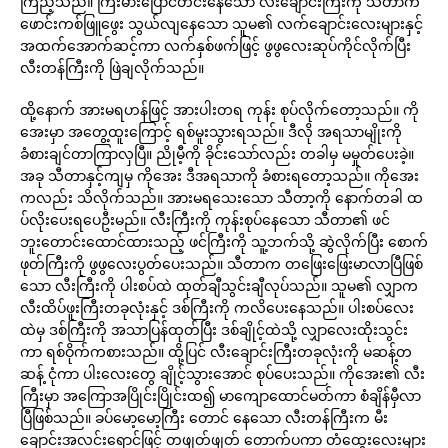
ကြည့်သည်။ ကြီးမားပြောင်တင်းနေသော လီးချောင်းကြီးကို သီတာက
ဖောင်းကစ်ဖြူဖွေး သွယ်လျနေသော သူမ၏ လက်ချောင်းလေးများနှင့်
အထက်အောက်ဆင့်ကာ လက်နှစ်ဖက်ဖြင့် ဖွဖွလေးဆုပ်ကိုင်လိုက်ပြီး
လီးတန်ကြီးကို ဖြဲချလိုက်သည်။
ထို့နောက် အားမရဟန်ဖြင့် အားပါးတရ ကုန်း စုပ်လိုက်တော့သည်။ ကို
အေးမှာ အတွေ့ထူးကြောင့် ရစ်မူးသွားရသည်။ ဒီလို အရသာမျိုးကို
ခံစားချင်တာကြာလှပြီ။ ညိုမီ့ကို ခိုင်းသော်လည်း တခါမှ မမှုတ်ပေးခဲ့။
အခု သီတာနှင့်ကျမှ ကိုအေး ဒီအရသာကို ခံစားရတော့သည်။ ကိုအေး
ကလည်း သိလိုက်သည်။ အားမရသေးသော သီတာ့ကို နောက်တခါ ထ
ပ်လိုးပေးရပေဦးမည်။ လီးကြီးကို ကုန်းစုပ်နေသော သီတာ၏ ဖင်
ဘူးတောင်းထောင်ထားသည့် ဖင်ကြီးကို သူ့ဘက်သို့ ဆွဲလိုက်ပြီး စောက်
ဖုတ်ကြီးကို ဖွဖွလေးပွတ်ပေးသည်။ သီတာက တဖြေးဖြေးမာလာပြီဖြစ်
သော လီးကြီးကို ပါးစပ်ထဲ ထုတ်ချီသွင်းချီလုပ်သည်။ သူမ၏ လျှာက
လီးထိပ်ဖူးကြီးတခုလုံးနှင့် ဒစ်ကြီးကို ကလိပေးနေသည်။ ပါးစပ်လေး
ထဲမှ ဒစ်ကြီးကို အသာပြန်ထုတ်ပြီး ဒစ်ချိုင့်ထဲသို့ လျှာလေးထိုးသွင်း
ကာ ရစ်ဝိုက်ကစားသည်။ ထို့ပြင် လီးချောင်းကြီးတခုလုံးကို မဆန့်တ
ဆန့် ငုံကာ ပါးလေးတွေ ချိုင့်သွားအောင် စုပ်ပေးသည်။ ကိုအေး၏ လီး
ကြီးမှာ အကြောအပြိုင်းပြိုင်းထ၍ မာကျောထောင်မတ်ကာ စံချိန်မှီလာ
ပြီဖြစ်သည်။ ခပ်မော့မော့ကြီး တောင် နေသော လီးတန်ကြီးက မီး
ချောင်းအလင်းရောင်ဖြင့် တဖျတ်ဖျတ် တောက်ပကာ တံထွေးလေးများ