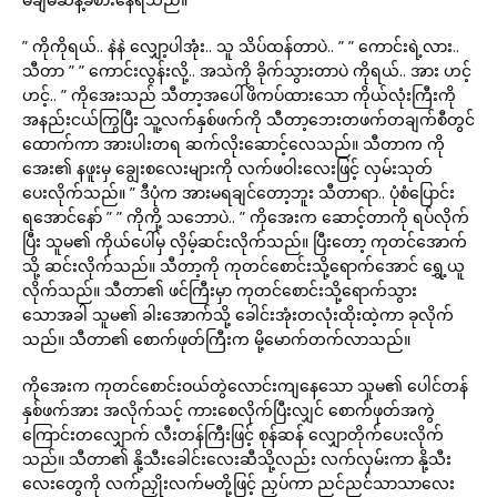
” ကိုကိုရယ်.. နဲနဲ လျှော့ပါအုံး.. သူ သိပ်ထန်တာပဲ.. ” ” ကောင်းရဲ့လား..
သီတာ ” ” ကောင်းလွန်းလို့.. အသဲကို ခိုက်သွားတာပဲ ကိုရယ်.. အား ဟင့်
ဟင့်.. ” ကိုအေးသည် သီတာ့အပေါ်ဖိကပ်ထားသော ကိုယ်လုံးကြီးကို
အနည်းငယ်ကြွပြီး သူ့လက်နှစ်ဖက်ကို သီတာ့ဘေးတဖက်တချက်စီတွင်
ထောက်ကာ အားပါးတရ ဆက်လိုးဆောင့်လေသည်။ သီတာက ကို
အေး၏ နဖူးမှ ချွေးစလေးများကို လက်ဖဝါးလေးဖြင့် လှမ်းသုတ်
ပေးလိုက်သည်။ ” ဒီပုံက အားမရချင်တော့ဘူး သီတာရာ.. ပုံစံပြောင်း
ရအောင်နော် ” ” ကိုကို့ သဘောပဲ.. ” ကိုအေးက ဆောင့်တာကို ရပ်လိုက်
ပြီး သူမ၏ ကိုယ်ပေါ်မှ လှိမ့်ဆင်းလိုက်သည်။ ပြီးတော့ ကုတင်အောက်
သို့ ဆင်းလိုက်သည်။ သီတာ့ကို ကုတင်စောင်းသို့ရောက်အောင် ရွှေ့ယူ
လိုက်သည်။ သီတာ၏ ဖင်ကြီးမှာ ကုတင်စောင်းသို့ရောက်သွား
သောအခါ သူမ၏ ခါးအောက်သို့ ခေါင်းအုံးတလုံးထိုးထဲ့ကာ ခုလိုက်
သည်။ သီတာ၏ စောက်ဖုတ်ကြီးက မို့မောက်တက်လာသည်။
ကိုအေးက ကုတင်စောင်းဝယ်တွဲလောင်းကျနေသော သူမ၏ ပေါင်တန်
နှစ်ဖက်အား အလိုက်သင့် ကားစေလိုက်ပြီးလျှင် စောက်ဖုတ်အကွဲ
ကြောင်းတလျှောက် လီးတန်ကြီးဖြင့် စုန်ဆန် လျှောတိုက်ပေးလိုက်
သည်။ သီတာ၏ နို့သီးခေါင်းလေးဆီသို့လည်း လက်လှမ်းကာ နို့သီး
လေးတွေကို လက်ညှိုးလက်မတို့ဖြင့် ညှပ်ကာ ညင်ညင်သာသာလေး