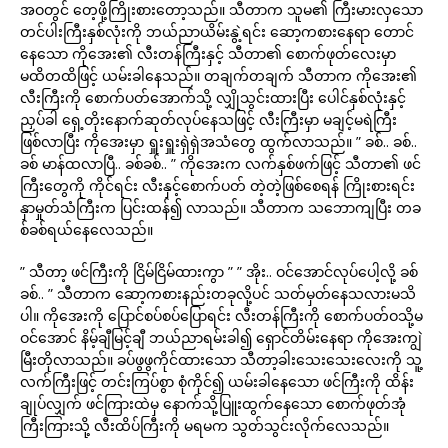
အဝတွင် တေ့ဖို့ကြိုးစားတော့သည်။ သီတာက သူမ၏ ကြီးမားလှသော
တင်ပါးကြီးနှစ်လုံးကို ဘယ်ညာယိမ်းနွဲ့ရင်း ဆော့ကစားနေရာ တောင်
နေသော ကိုအေး၏ လီးတန်ကြီးနှင့် သီတာ၏ စောက်ဖုတ်လေးမှာ
မထိတထိဖြင့် ယမ်းခါနေသည်။ တချက်တချက် သီတာက ကိုအေး၏
လီးကြီးကို စောက်ပတ်အောက်သို့ လျှိုသွင်းထားပြီး ပေါင်နှစ်လုံးနှင့်
ညှပ်ခါ ရှေ့တိုးနောက်ဆုတ်လုပ်နေသဖြင့် လီးကြီးမှာ မချင့်မရဲကြီး
ဖြစ်လာပြီး ကိုအေးမှာ ရှူးရှူးရှဲရှဲအသံတွေ ထွက်လာသည်။ ” ခစ်.. ခစ်..
ခစ် မာန်ထလာပြီ.. ခစ်ခစ်.. ” ကိုအေးက လက်နှစ်ဖက်ဖြင့် သီတာ၏ ဖင်
ကြီးတွေကို ကိုင်ရင်း လီးနှင့်စောက်ပတ် တဲ့တဲ့ဖြစ်စေရန် ကြိုးစားရင်း
နှာမှုတ်သံကြီးက ပြင်းထန်၍ လာသည်။ သီတာက သဘောကျပြီး တခ
စ်ခစ်ရယ်နေလေသည်။
” သီတာ့ ဖင်ကြီးကို ငြိမ်ငြိမ်ထားကွာ ” ” အိုး.. ဝင်အောင်လုပ်ပေါ့လို့ ခစ်
ခစ်.. ” သီတာက ဆော့ကစားနည်းတခုလို့ပင် သတ်မှတ်နေသလားမသိ
ပါ။ ကိုအေးကို ပြောင်စပ်စပ်ပြောရင်း လီးတန်ကြီးကို စောက်ပတ်ဝသို့မ
ဝင်အောင် နိမ့်ချီမြင့်ချီ ဘယ်ညာရမ်းခါ၍ ရှောင်တိမ်းနေရာ ကိုအေးကျွဲ
မြီးတိုလာသည်။ ခပ်ဖွဖွကိုင်ထားသော သီတာ့ခါးသေးသေးလေးကို သူ့
လက်ကြီးဖြင့် တင်းကြပ်စွာ စုံကိုင်၍ ယမ်းခါနေသော ဖင်ကြီးကို ထိန်း
ချုပ်လျှက် ဖင်ကြားထဲမှ နောက်သို့ပြူးထွက်နေသော စောက်ဖုတ်အုံ
ကြီးကြားသို့ လီးထိပ်ကြီးကို မရမက သွတ်သွင်းလိုက်လေသည်။