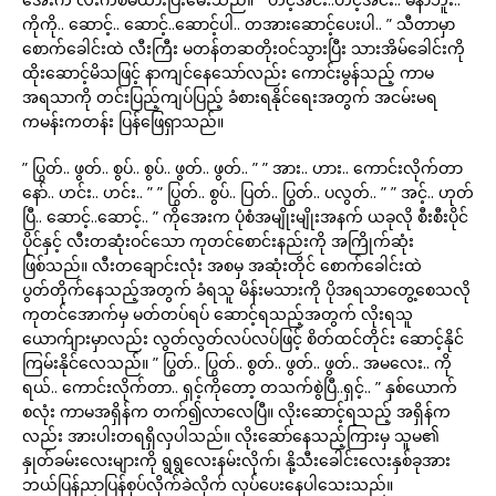
ကိုကို.. ဆောင့်.. ဆောင့်..ဆောင့်ပါ.. တအားဆောင့်ပေးပါ.. ” သီတာမှာ
စောက်ခေါင်းထဲ လီးကြီး မတန်တဆတိုးဝင်သွားပြီး သားအိမ်ခေါင်းကို
ထိုးဆောင့်မိသဖြင့် နာကျင်နေသော်လည်း ကောင်းမွန်သည့် ကာမ
အရသာကို တင်းပြည့်ကျပ်ပြည့် ခံစားရနိုင်ရေးအတွက် အငမ်းမရ
ကမန်းကတန်း ပြန်ဖြေရှာသည်။
” ပြွတ်.. ဖွတ်.. စွပ်.. စွပ်.. ဖွတ်.. ဖွတ်.. ” ” အား.. ဟား.. ကောင်းလိုက်တာ
နော်.. ဟင်း.. ဟင်း.. ” ” ပြွတ်.. စွပ်.. ပြတ်.. ပြွတ်.. ပလွတ်.. ” ” အင့်.. ဟုတ်
ပြီ.. ဆောင့်..ဆောင့်.. ” ကိုအေးက ပုံစံအမျိုးမျိုးအနက် ယခုလို စီးစီးပိုင်
ပိုင်နှင့် လီးတဆုံးဝင်သော ကုတင်စောင်းနည်းကို အကြိုက်ဆုံး
ဖြစ်သည်။ လီးတချောင်းလုံး အစမှ အဆုံးတိုင် စောက်ခေါင်းထဲ
ပွတ်တိုက်နေသည့်အတွက် ခံရသူ မိန်းမသားကို ပိုအရသာတွေ့စေသလို
ကုတင်အောက်မှ မတ်တပ်ရပ် ဆောင့်ရသည့်အတွက် လိုးရသူ
ယောက်ျားမှာလည်း လွတ်လွတ်လပ်လပ်ဖြင့် စိတ်ထင်တိုင်း ဆောင့်နိုင်
ကြမ်းနိုင်လေသည်။ ” ပြွတ်.. ပြွတ်.. စွတ်.. ဖွတ်.. ဖွတ်.. အမလေး.. ကို
ရယ်.. ကောင်းလိုက်တာ.. ရှင့်ကိုတော့ တသက်စွဲပြီ..ရှင့်.. ” နှစ်ယောက်
စလုံး ကာမအရှိန်က တက်၍လာလေပြီ။ လိုးဆောင့်ရသည့် အရှိန်က
လည်း အားပါးတရရှိလှပါသည်။ လိုးဆော်နေသည့်ကြားမှ သူမ၏
နှုတ်ခမ်းလေးများကို ရွရွလေးနမ်းလိုက်၊ နို့သီးခေါင်းလေးနှစ်ခုအား
ဘယ်ပြန်ညာပြန်စုပ်လိုက်ခဲလိုက် လုပ်ပေးနေပါသေးသည်။