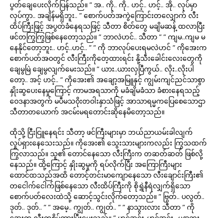
ပွတ်ချေပေးလိုက်ပြန်သည်။ ” အ.. ကို.. ကို.. ဟင့်.. ဟင့်.. အို.. လုပ်မှာ
လုပ်ကွာ.. အချိန်မရှိဘူး.. ” စောက်ပတ်အကွဲကြောင်းတလျှောက် လီး
ထိပ်ကြီးဖြင့် အပွတ်ခံနေရသဖြင့် သီတာ စိတ်တွေ မချိမဆန့် ထလာပြီး
ဖင်တကြွကြွဖြစ်နေတော့သည်။ ” ဘာလဲဟင်.. သီတာ ” ” ကျမ..ကျမ မ
နေနိုင်တော့ဘူး.. ဟင့်..ဟင့်.. ” ” ကို ဘာလုပ်ပေးရမလဲဟင် ” ကိုအေးက
စောက်ပတ်အဝတွင် လီးကြီးကိုတေ့ထားရင်း နို့သီးခေါင်းလေးတွေကို
ချေမွမြဲ ချေမွလျက်မေးသည်။ ” ယား..ယားလှပြီကွယ်.. လိုး..လိုးပါ
တော့.. အင့် ဟင့်.. ” ကိုအေး၏ အချော့အမြူနှင့် ကျွမ်းကျင်ညင်သာစွာ
နှိုးဆွပေးနေမှုကြောင့် ကာမအရသာကို မခံချိမခံသာ ခံစားနေရသည့်
ဝေဒနာအတွက် မပီမသဝိုးတဝါးနှာသံဖြင့် အာသာရမ္မကပြေစေသောဌာ
သီတာတယောက် အငမ်းမရတောင်းဆိုနေမိတော့သည်။
ထိုသို့ ငြီးငြူနေရင်း သီတာ့ ဖင်ကြီးများမှာ ဘယ်ညာယမ်းခါလျက်
လှုပ်ရှားနေသေးသည်။ ကိုအေး၏ သွေးသားများကလည်း ကြွသထက်
ကြွလာသည်။ သူ၏ တောင်နေသော လီးကြီးက တဆတ်ဆတ် ဖြစ်လို့
နေသည်။ ထို့ကြောင့် နှိုးဆွမှုကို ရပ်လိုက်ပြီး အကြောကြီးများ
ထောင်ထသည်အထိ တောင့်တင်းမာကျောနေသော လီးချောင်းကြီး၏
တငေါက်ငေါက်ဖြစ်နေသော လီးထိပ်ကြီးကို စိုရွှဲနီရဲလျှက်ရှိသော
စောက်ပတ်လေးထဲသို့ ဆောင့်သွင်းလိုက်တော့သည်။ ” ဗြွတ်.. ပလွတ်..
ဒုတ်.. ဒုတ်.. ” ” အမေ့.. ကျွတ်.. ကျွတ်.. ” ” နာသွားလား သီတာ ” ကို
အေးက လီးကစိမ်ထားပြီးမေးသည်။ ” ဟင့်အင်း..ဟင့်အင်း.. မနာဘူး..