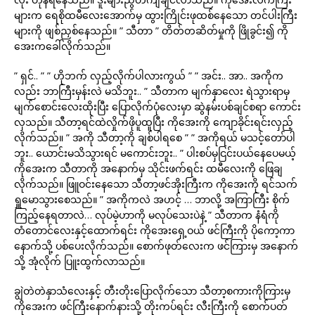
များက ရေစိုထမီလေးအောက်မှ ထွားကြိုင်းဖုထစ်နေသော တင်ပါးကြီး
များကို ဖျစ်ညှစ်နေသည်။ ” သီတာ ” တိတ်တဆိတ်မှုကို ဖြိုခွင်း၍ ကို
အေးကခေါ်လိုက်သည်။
” ရှင်.. ” ” ဟိုဘက် လှည့်လိုက်ပါလားကွယ် ” ” အင်း.. အာ.. အကိုက
လည်း ဘာကြီးမှန်းလဲ မသိဘူး.. ” သီတာက မျက်နှာလေး ရဲသွားရာမှ
မျက်စောင်းလေးထိုးပြီး ပြောလိုက်ပုံလေးမှာ ဆွဲနမ်းပစ်ချင်စရာ ကောင်း
လှသည်။ သီတာ့ရင်ထဲလှိုက်ဖိုပူထူပြီး ကိုအေးကို ကျောခိုင်းရင်းလှည့်
လိုက်သည်။ ” အကို သီတာ့ကို ချစ်ပါရစေ ” ” အကိုရယ် မသင့်တော်ပါ
ဘူး.. ယောင်းမသိသွားရင် မကောင်းဘူး.. ” ပါးစပ်မှငြင်းပယ်နေပေမယ့်
ကိုအေးက သီတာကို အနောက်မှ သိုင်းဖက်ရင်း ထမီလေးကို ဖြေချ
လိုက်သည်။ ဖြူဝင်းနေသော သီတာ့ဖင်အိုးကြီးက ကိုအေးကို ရင်သက်
ရှူမောသွားစေသည်။ ” အကိုကလဲ အဟင့် … ဘာလို့ အကြာကြီး စိုက်
ကြည့်နေရတာလဲ… လုပ်မဲ့ဟာကို မလုပ်သေးပဲနဲ့ ” သီတာက နံရံကို
တံတောင်လေးနှင့်ထောက်ရင်း ကိုအေးရှေ့ဝယ် ဖင်ကြီးကို ပိုကော့ကာ
နောက်သို့ ပစ်ပေးလိုက်သည်။ စောက်ဖုတ်လေးက ဖင်ကြားမှ အနောက်
သို့ အုံလိုက် ပြူးထွက်လာသည်။
ချွဲတဲတဲနှာသံလေးနှင့် တီးတိုးပြောလိုက်သော သီတာ့စကားကိုကြားမှ
ကိုအေးက ဖင်ကြီးနောက်နားသို့ တိုးကပ်ရင်း လီးကြီးကို စောက်ပတ်