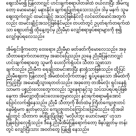
ဈေးသိမ်း၍ ပြန်လာလျှင် ဟင်းချက်စရာပါတခါထဲ ဝယ်လာပြီး အိမ်ကျ
တော့ မောမောနှင့် မနားနိုင်။ ချက်ရပြုတ်ရသေးသည်။ ဒါမှ မနက် သူမ
ဈေးထွက်လျှင် ထမင်းချိုင့် အသင့်ဖြစ်နိုင်လို လင်တော်မောင်အတွက်
လည်း ထမင်းချိုင့်အသင့်ဖြစ်နိုင်မည်။ တပတ်တွင် ဥပုတ်ရက်တရက်ထဲ
သာ ဈေးပတ်၍ ထိုနေ့တွင်မှ ညိုမီမှာ လျှော်စရာဖွပ်စရာများကို စု၍
လျှော်ဖွပ်ရလေသည်။
အိမ်ရှင်းဖို့ကတော့ ဝေးရော။ ညိုမီမှာ ဖတ်ဖတ်ကိုမောလေသည်။ အခု
သီတာရောက်လာတော့မှ အဆင်ပြေသည်။ ညနေ ညိုမီပြန်လာလျှင်
ဟင်းချက်စရာတွေ သူမကို ပေးလိုက်ရုံပင်။ သီတာ သူ့ဖာသာ
ချက်သည်။ ညိုမီက ရေချိုးထမင်းစားပြီး နားရုံသာဖြစ်သည်။ ထို့ပြင်
ညိုမီဈေးက ပြန်လာလို့ အိမ်ထဲဝင်လိုက်တာနှင့် ရှုပ်ပွနေသော အိမ်ထဲကို
ကြည့်ပြီး အမောဆို့သွားရတတ်သည်။ အခုတော့ တအိမ်လုံး ရှင်းနေရုံ
သာမက ပစ္စည်းလေးတွေကလည်း သူ့နေရာနှင့်သူ သပ်သပ်ရပ်ရပ်ဖြစ်
နေကာ အိမ်လျှာထိုးခင်းလေးတွေမှာလည်း နင်းရက်စရာမရှိအောင်
ပြောင်လက်၍နေသည်။ ညိုမီ သီတာ့ကို စိတ်ထဲမှ ကြိတ်ကျေးဇူးတင်
နေမိရုံမက နှုတ်မှလည်း ကျေးဇူးတင်ကြောင်းပြောမိသည်။ ထိုအခါ
မျိုးတွင် သီတာက ခပ်ပြုံးပြုံးဖြင့် “မလိုပါဘူး ယောင်းမရာ” ဟုသာ
ပြန်ပြောလေ့ရှိသည်။ ဒီနေ့ ညိုမီအိမ်ပြန်ရောက်တော့ ဖိနပ်ချွတ်မှ တန်း
တွင် လျှော်ပြီးသား အဝတ်တွေ ပြန့်၍ နေသည်။