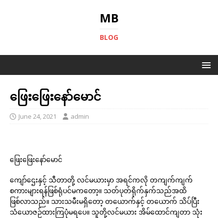
MB
BLOG
ဖြေးဖြေးနော်မောင်
June 24, 2021
admin
ဖြေးဖြေးနော်မောင်
ကျော်ဌေးနှင့် သီတာတို့ လင်မယားမှာ အရင်ကလို တကျက်ကျက်
စကားများရန်ဖြစ်ရုံပင်မကတော့။ သတ်ပုတ်ရိုက်နှက်သည်အထိ
ဖြစ်လာသည်။ သားသမီးမရှိတော့ တယောက်နှင့် တယောက် သိပ်ပြီး
သံယောဇဉ်ထားကြပုံမရပေ။ သူတို့လင်မယား အိမ်ထောင်ကျတာ သုံး