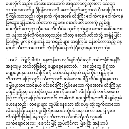
ပေးလိုက်သည်။ ကိုအေးတယောက် အရသာတွေ့သွားတာ သေချာ
သည်။ အသက်ရှူ ပိုပြန်လာသလို ဆောင့်ချက်တွေကလဲ ပိုအားပြင်းကာ
ပိုကြမ်းလာသည်။ ထို့နောက် ကိုအေး၏ လီးကြီး ငေါက်ကနဲ ငေါက်ကနဲ
ဖြစ်သွားချိန်မှာပင် သီတာက သူမ၏ စောက်ပတ်လေးကို ညှစ်၍
ပေးလိုက်တော့ရာ ကိုအေး လီးထိပ်မှ သုက်ရည်များ စောက်ခေါင်းလေး
ထဲ ပန်းထည့်ခံလိုက်ရတော့သည်။ သီတာ့ စောက်ပတ်ထဲသို့ အရှိန်ပြင်း
ပြင်းဖြင့် ပူကနဲ နွေးကနဲ သုက်ရည်များ တရကြမ်း ပန်းဝင်လာသည့် ခန
မှာပင် သီတာတယောက် သုံးကြိမ်မြောက် ပြီးသွားရတော့သည်။
” ဟယ်.. ကြည့်ပါအုံး.. ခုနတုန်းက လုပ်ချင်တိုင်းလုပ် ထင်ရာစိုင်းနေပြီး..
အခုကျမှ ဘယ်လိုဖြစ်လို့ ပျော့ခွေနေတာလဲ.. ” အရည်တွေ စိုရွှဲကာ
ပျော့ခွေနေသော လီးကြီးကို ပယ်ပယ်နယ်နယ် ဆုပ်ကိုင်ကြည့်ရင်း
သီတာက ပြောသည်။ သီတာ့လက်ဖဝါးလေးပေါ်၌ အိပ်ပျော်နေသော
မြွေပွေးတကောင်နှယ် စင်းစင်းကြီး ငြိမ်နေသော ကိုအေး၏ လီးကြီးမှာ
ခပ်ညိုညိုနှင့် တုတ်ခိုင်လှသည်။ ကိုအေး၏ လီးကြီးကို လက်နှစ်ဖက်
ဖြင့် ဘယ်ညာပြောင်းကစားရင်း တခါတရံ ဂွေးဥကြီးများကိုပါ ဖျစ်ညှစ်
ပေးနေသည်။ လမွေးများ ထူပိန်းနေသော ဆီးစပ်မှ ထိုးထွက်လာသော
လီးတန်ကြီးသည် ဂွေးစိကြီးအောက်သို့ပင် ရောက်ကာ အမြေ ှာင်း
လိုက်ကြီးဖြစ်၍ နေသည်။ သီတာက လီးဒစ်ကြီးကို သူမ၏
လက်ချောင်းလေး၂ချောင်းဖြင့် ညှပ်ကိုင်ကာ ဖြဲချပြီး အနီးကပ်