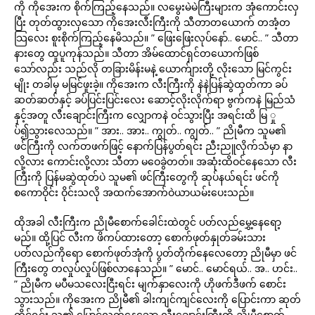
ကို ကိုအေးက စိုက်ကြည့်နေသည်။ လမွေးမဲမဲကြီးများက အုံကောင်းလှ
ပြီး တုတ်ထွားလှသော ကိုအေးလီးကြီးကို သီတာတယောက် တအံ့တ
သြလေး စူးစိုက်ကြည့်နေမိသည်။ ” ဖြေးဖြေးလုပ်နော်.. မောင်.. ” သီတာ
နားတွေ ထူပူကုန်သည်။ သီတာ အိမ်ထောင်ရှင်တယောက်ဖြစ်
သော်လည်း သည်လို တခြားမိန်းမနဲ့ ယောက်ျားတို့ လိုးသော မြင်ကွင်း
မျိုး တခါမှ မမြင်ဖူးခဲ့။ ကိုအေးက လီးကြီးကို နဲနဲပြန်ဆွဲထုတ်ကာ ခပ်
ဆတ်ဆတ်နှင့် ခပ်ပြင်းပြင်းလေး ဆောင့်လိုးလိုက်ရာ ဗွက်ကနဲ မြည်သံ
နှင့်အတူ လီးချောင်းကြီးက လျှောကနဲ ဝင်သွားပြီး အရင်းထိ မြ ှု
ပ်၍သွားလေသည်။ ” အား.. အား.. ကျွတ်.. ကျွတ်.. ” ညိုမီက သူမ၏
ဖင်ကြီးကို လက်တဖက်ဖြင့် နောက်ပြန်ပွတ်ရင်း ညီးညူလိုက်သံမှာ နာ
လို့လား ကောင်းလို့လား သီတာ မဝေခွဲတတ်။ အဆုံးထိဝင်နေသော လီး
ကြီးကို ပြန်မဆွဲထုတ်ပဲ သူမ၏ ဖင်ကြီးတွေကို ဆုပ်နယ်ရင်း ဖင်ကို
စကောဝိုင်း ဝိုင်းသလို အထက်အောက်ဝဲယာယမ်းပေးသည်။
ထိုအခါ လီးကြီးက ညိုမီစောက်ခေါင်းထဲတွင် ပတ်လည်မွှေ့နေရော့
မည်။ ထို့ပြင် လီးက ဖိကပ်ထားတော့ စောက်ဖုတ်နှုတ်ခမ်းသား
ပတ်လည်ကိုရော စောက်ဖုတ်အုံကို ပွတ်တိုက်နေလေတော့ ညိုမီမှာ ဖင်
ကြီးတွေ တလှုပ်လှုပ်ဖြစ်လာနေသည်။ ” မောင်.. မောင်ရယ်.. အ.. ဟင်း..
” ညိုမီက မပီမသလေးငြီးရင်း မျက်နှာလေးကို ဟိုဖက်ဒီဖက် စောင်း
သွားသည်။ ကိုအေးက ညိုမီ၏ ခါးကျင်ကျင်လေးကို ပြောင်းကာ ဆုတ်
ကိုင်ရင်း သူ၏ ပြောင်လက်နေသော လီးချောင်းကြီးကို ညိုမီစောက်