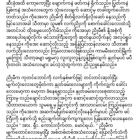
ဆီးခုံအထိ ကော့ကော့ပြီး ဖျောက်ကနဲ ဖတ်ကနဲ ရိုက်သည်။ ပြွတ်ကနဲ
ပြစ်ကနဲ အသံလေးတွေက သုံးလေးချက် ဆောင့်မှ တခါထွက်ပေါ်လာ
တတ်သည်။ ကိုအေးက ညိုမီကို စိတ်ရှိလက်ရှိလိုးဆော် နေသည်ကို
မြင်သောအခါ သီတာမှာ သူမ၏ လက်ညိုးကို စောက်ခေါင်းလေးထဲသို့
အတင်းပင် ထိုးမွှေပေးလိုက်မိသည်။ ကိုအေးမှာ ညိုမီ၏ နို့အစုံကို
အားရပါးရဆွဲလိုက်၊ ဖင်သားကြီးတွေကို ဆုတ်နယ်လိုက်နှင့် အလုပ်ရှုပ်
နေသည်။ ကိုအေး ဆောင့်လိုးသည့် အရှိန်ပြင်းထန်လာလေ သီတာ၏
လက်ညိုးလေးကလည်း ကြမ်းလာလေဖြစ်သည်။ ကာမမီးလောင်မြိုက်
မှုကြောင့် သီတာ့ခမျာ မရှုမလှ လူးလူးလွန့်လွန့်ဖြစ်လျက် နှုတ်မှပင် မပီ
ဝိုးတဝါး အသံလေးများ ခပ်သဲ့သဲ့ထွက်ကာ ညီးညူနေမိသည်။
ညိုမီက ကုတင်ဘောင်ကို လက်နှစ်ဖက်ဖြင့် တင်းတင်းဆုတ်ပြီး
မျက်လုံးလေးတွေမှိတ်ကာ နှုတ်ခမ်းလေးများကို ကိုက်လျှက် ခေါင်း
လေးမော့ကာ မော့ကာ ခံနေရရှာသည်။ နှုတ်ခမ်းလေးစေ့ထားသည့်
ကြားမှ လည်ချောင်းသံတအင့်အင့်က ဆောင့်ဆောင့်ထွက်လာသည်။
သီတာတယောက် သူမရှေ့မှ မြင်ကွင်းကို အာသာငမ်းငမ်း ကြည့်နေလေ
သည်။ ကိုအေးက အဆက်မပြတ်ဆောင့်လိုးနေခိုက်မှာပင် ညိုမီက ဖင်
ကြီးကို နောက်သို့ စည်းချက်ဝါးချက်ကျကျလေး ပြန်ဆောင့်ပေးနေလေ
သည်။ ” အား.. ရှီး.. ကောင်းလိုက်တာ.. မောင်ရယ်.. ” ညိုမီက
မျက်တောင်လေးမှေးပြီး အစ်တစ်တစ်အသံလေးနှင့် ပြောလိုက်သံကို
ကြားလိုက်ရသောအခါ သူမမှာ ညိုမီကို နေရင်းထိုင်ရင်း မနာလိုဖြစ်မိ