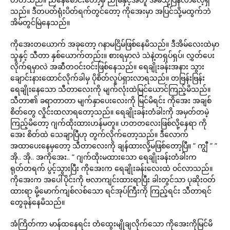
သည်။ ဒီတပတ်ရုံးပိတ်ရက်တွင်တော့ ကိုအေးမှာ အပြင်သို့မထွက်ဘဲ
အိမ်တွင်မြဲနေသည်။
ကိုအေးတယောက် အခုတော့ ဂနာမငြိမ်ဖြစ်နေမိသည်။ ဒီအိမ်လေးထဲမှာ
သူနှင့် သီတာ နှစ်ယောက်တည်း။ စားရမှာလဲ သဲနဲ့တရှပ်ရှပ်၊ လွှတ်ပေး
လိုက်ရမှာလဲ အဆီတဝင်းဝင်းဖြစ်နေသည်။ ရေချိုးခန်းအနား သွား
ချောင်းနားထောင်လိုက်ခါမှ ပိုစိတ်လှုပ်ရှားလာရသည်။ တဗြန်းဗြန်း
ရေချိုးနေသော သီတာလေးကို မျက်လုံးထဲမြင်ယောင်ကြည့်မိသည်။
သီတာ၏ ခရာတာတာ မျက်နှာပေးလေးကို မြင်မိရင်း ကိုအေး အချစ်
စိတ်တွေ လှိုင်းထလာရတော့သည်။ ရေချိုးခန်းတံခါးကို အမှတ်တမဲ့
ကြည့်မိတော့ ဂျက်ထိုးထားဟန်မတူ။ ဟတတလေးဖြစ်လို့နေရာ ကို
အေး စိတ်ထဲ သေချာပြီဟု တွက်လိုက်တော့သည်။ ဒီလောက်
အထာပေးနေမှတော့ သီတာလေးကို ချန်ထားလို့မဖြစ်တော့ပြီ။ ” ကျွီ ” ”
အို.. အို.. အကိုအေး.. ” ဂျက်ထိုးမထားသော ရေချိုးခန်းတံခါးက
ရုတ်တရက် ပွင့်သွားပြီး ကိုအေးက ရေချိုးခန်းလေးထဲ ဝင်လာသည်။
ကိုအေးက အပေါ်ပိုင်းကို ဗလာကျင်းထားရာပြီး ခါးတွင်သာ ပုဆိုးဝတ်
ထားရာ မို့မောက်ကျစ်လစ်သော ရင်အုပ်ကြီးကို ကြည့်ရင်း သီတာရင်
တွေခုန်နေမိသည်။
အံကြိတ်ကာ မာန်ထနေရင်း တံထွေးမျိုချလိုက်သော ကိုအေးကိုမြင်မိ