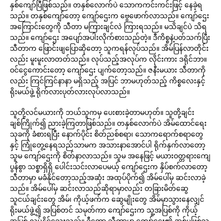
နှစ်ကျော်ပြီဖြစ်သည်။ တနှစ်လောက်ပဲ သောကကင်းကင်းဖြင့် နေခဲ့ရ
သည်။ တနှစ်ကျော်တော့ ကျော်ဌေးက ဗွေဖောက်လာသည်။ ကျော်ဌေး
အကြောင်းတွေကို သီတာ မကြားချင်လဲ ကြားရသည်။ မသိချင်ပဲ သိရ
သည်။ ကျော်ဌေး အပျော်အပါးလိုက်စားသည်တဲ့။ ဒီကိစ္စနဲ့ပတ်သက်ပြီး
သီတာက ဖြောင်းဖျပြောဆိုတော့ သူကရန်လုပ်သည်။ အိမ်ပြန်လာတိုင်း
လည်း မူးမူးလာတတ်သည်။ လုပ်သည့်အလုပ်က လိုင်းကား ဒရိုင်ဘာ။
ဝင်ငွေကောင်းတော့ ကျော်ဌေး ပျက်တော့သည်။ ဇနီးမယား သီတာကို
လည်း ကြင်ကြင်နာနာ မရှိသည့် အပြင် ဘာမဟုတ်သည့် ကိစ္စလေးနှင့်
ရိုးမယ်ဖွဲ့ ရိုက်လားပုတ်လားလုပ်လာသည်။
သူတို့လင်မယားကို ဘယ်သူကမှ ပေးစားခဲ့တာမဟုတ်။ သူတို့ချင်း
ချစ်ကြိုက်၍ ညားခဲ့ကြတာဖြစ်သည်။ တနှစ်လောက်ပဲ အိမ်ထောင်ရေး
သုခကို ခံစားရပြီး နောက်ပိုင်း စိတ်ညစ်စရာ၊ သောကရောက်စရာတွေ
နှင့် ကြုံတွေ့နေရသည်သာမက အသားနာအောင်ပါ ရိုက်နှက်လာတော့
သူမ ကျော်ဌေးကို စိတ်နာလာသည်။ သူမ အနေဖြင့် မယားဝတ္တရားကျေ
ပွန်စွာ သစ္စာရှိရှိ ပေါင်းသင်းလာပေမယ့် ကျော်ဌေးက နှိပ်စက်လာတော့
သီတာမှာ မခံနိုင်တော့သည့်အဆုံး အထုပ်ပိုက်၍ အိမ်ပေါ်မှ ဆင်းလာခဲ့
သည်။ အိမ်ပေါ်မှ ဆင်းလာသည်ဆိုရာမှာလည်း တခြားမိတ်ဆွေ
သူငယ်ချင်းတွေ အိမ်၊ ကိုယ့်ဖက်က ဆွေမျိုးတွေ အိမ်မှာသွားနေလျှင်
ရိုးမယ်ဖွဲ့၍ အပြစ်တင် သမုတ်ကာ ကျော်ဌေးက သူ့အပြစ်ကို ကိုယ့်
အပြစ် လုပ်နိုင်သေးသည်။ ဒီတော့ သီတာမှာ ကျော်ဌေး၏ အစ်မဖြစ်သူ