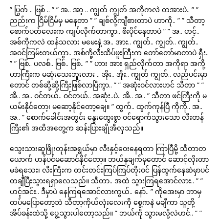
” ပြွတ် .. ဗြစ် .. ” ” အ.. အာ့ .. ကျွတ် ကျွတ် အကိုကလဲ တအားပဲ.. ” ”
ညည်းက ငြိမ်ငြိမ်မှ မနေတာ ” ” ချစ်လို့ကျီစားတာပဲ ဟာကို.. ” ” သီတာ့
စောက်ပတ်လေးက ကျပ်လိုက်တာကွာ.. စီးပိုင်နေတာပဲ ” ” အ.. ဟင့်..
အစ်ကိုကလဲ ထန်သလား မမေးနဲ့ အ.. အား.. ကျွတ်.. ကျွတ်.. ကျွတ်..
အဝင်ကြမ်းတယ်ကွာ.. အစ်ကို့လီးထိပ်ဖူးကြီးက တော်တော်မာတာပဲ ရှီး..
” ” ဗြစ်.. ပလစ်.. ဗြစ်.. ဗြစ်.. ” ” ဟား အား ရှည်လိုက်တာ အကိုရာ အကို့
ဟာကြီးက မဆုံးသေးဘူးလား .. အိုး.. အိုး.. ကျွတ် ကျွတ်.. လည်ပင်းမှာ
တောင် တစ်ဆို့ဆို့ကြီးဖြစ်လာပြီကွာ.. ” ” အဆုံးဝင်လားဟင် သီတာ ” ”
အိ.. အ.. ဝင်တယ်.. ဝင်တယ်.. အဆုံး..ပဲ.. အိ.. အ.. ” သီတာ ဖင်ကြီးကို မ
ယမ်းနိုင်တော့၊ မဆော့နိုင်တော့ချေ။ ” ထွက်.. ထွက်ကုန်ပြီ ကိုကို.. အ..
အ.. ” စောက်ခေါင်းအတွင်း နွေးထွေးစွာ ဝင်ရောက်သွားသော လီးတန်
ကြီး၏ အထိအတွေ့က ဆန်းပြားချိုအီလှသည်။
သွေးသားဆူဖြိုးတုန်းအရွယ်မှာ လီးနှင့်ဝေးနေရတာ ကြာပြီမို့ သီတာတ
ယောက် ဟန်ပင်မဆောင်နိုင်တော့။ ဘယ်နှချက်မှတောင် ဆောင့်လိုးတာ
မခံရသေး၊ လီးကြီးက တင်းတင်းကြပ်ကြပ်တိုးဝင် ပြန်ထွက်နေဆဲမှာပင်
တချီပြီးသွားရရှာလေသည်။ သီတာ.. အထဲ သွားကြရအောင်လား.. ” ”
ဟင့်အင်း.. ဒီမှာပဲ နေကြရအောင်လားကွယ်.. နော်.. ” ကိုအေးမှာ ဘာမှ
ထပ်မပြောတော့ဘဲ သီတာ့ကိုယ်လုံးလေးကို စွေ့ကနဲ မချီကာ သူတို့
အိပ်ခန်းထဲသို့ ပွေ့သွားပါတော့သည်။ ” ဘယ်ကို သွားမလို့လဲဟင်.. ” ”