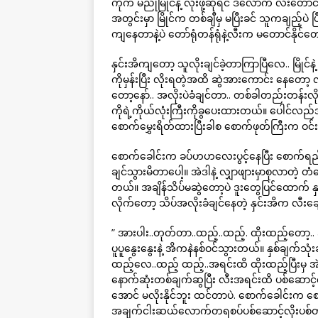
ကိုက မညိုမြိုင်နဲ့ လိုးဖို့ဆိုရင် ဒီလောက် လီးတော
အတွင်းမှာ မြိုင်က တစ်ချီမှ မပြီးခင် သူကချည့်ပဲ ပြီး
ကျနေတာနဲ့ပဲ တော်ရုံတန်ရုံနဲ့လီးက မတောင်နိုင်တ
နှင်းအိကျတော့ သူလိုးချင်ခဲ့တာကြာပြီလေ.. မြိုင်န
ကိုမှန်းပြီး လိုးရတဲ့အထိ ဆွဲအားကောင်း နေတေ
တော့နော်.. အလိုးပဲခံချင်တာ.. တစ်ခါတည်းတန်းလိ
ကိုရဲ့ကိုယ်လုံးကြီးကိုခွပေးထားတယ်။ ပေါင်လ
စောက်မွှေးရိတ်ထားပြီးခါစ စောက်ဖုတ်ကြီးက ဝင
စောက်ခေါင်းက ခပ်ဟဟလေးပွင့်နေပြီး စောက်ရည်
ချင်သွားမိတာပေါ့။ အဲဒါနဲ့ လျှာဖျားမှာစုလာတဲ့
တယ်။ အချိန်သိပ်မဆွဲတော့ပဲ ဒူးတွေပြင်ထောက် နှင်
လိုက်တော့ သိပ်အလိုးခံချင်နေတဲ့ နှင်းအိက လီး
” အားပါး..တုတ်တာ..ထည့်..ထည့်. ထိုးထည့်တော့.. အင
ပူပူနွေးနွေးနဲ့ အိကနဲနစ်ဝင်သွားတယ်။ နှစ်ချက်သုံ
ထည့်လေ..ထည့် ထည့်..အရင်းထိ ထိုးထည့်ပြီးမှ အ
နောက်ဆုံးတစ်ချက်ဆွပြီး လီးအရင်းထိ ပစ်ဆောင့
အောင် မလိုးနိုင်ဘူး ထင်တာပဲ. စောက်ခေါင်းက စေး
အချက်ငါးဆယ်လောက်တရစပ်ပစ်ဆောင့်လိုးပစ်