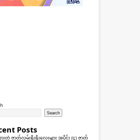
ch
Search
cent Posts
သွားတဲ့ ဇာတ်လမ်းရိုးရိုးလေးများ အပိုင်း (၄) ဇာတ်