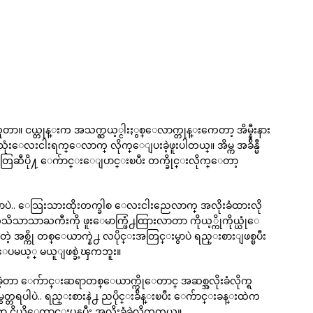
တာ။ ငယ္တုန္းက အသက္ဆယ့္ငါးႏွစ္ေလာက္တုန္းကေတာ့ အိမ္နီးနား
 သုံးေလးငါးရက္ေလာက္ လိုက္ေျပးခဲ့ဖူးပါတယ္။ အိမ္က အခ်ိန္မီ
အမ်ိဳးေတြဆီပို႔ ေက်ာင္းေျပာင္းၿပီး တက္ခိုင္းလိုက္ေတာ့
ရမွာပဲ.. ေသြးသားထိုးတက္ခါစ ေလးငါးညေလာက္ အလိုးခံထားလို
သိသိသာသာႀကီးကို ဖူးေမာက္ဖြံ႕ထြားလာတာ ကိုယ့္ကိုကိုယ္ယုံေ
းတဲ့ အစ္ကို တစ္ေယာက္နဲ႕ လပိုင္းအတြင္းမွာပဲ ရည္းစားျဖစ္ၿပီး
းေပမယ့္ မယူျဖစ္ခဲ့ၾကဘူး။
့တာ ေက်ာင္းဆရာတစ္ေယာက္ကိုေတာင္ အဆစ္အလိုးခံလိုက္ရ
္တရပါပဲ.. ရည္းစားနဲ႕ ညပိုင္းခ်ိန္းၿပီး ေက်ာင္းခန္းထဲက
ငိုယိုေတာင္းပန္ၿပီး အလိုးခံခဲ့လိုက္ရတယ္။