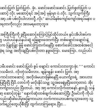
ဖောင်းပြွတ် ပြွတ်ပြွတ်.. ဖုံး.. ဖောင်းဖောင်းဖောင်း..ပြွတ်စွတ်ပြွတ် ပ
.ဆောင့် လိုး. မဆောင့်ရင် အင့်အင့် မုန်းမှာ ပဲ..လိုး.. သွက်သွက်ကြီး
ာ့..ပစ် ပစ်လိုးပါလားလို့်..လိုး.” ဆယ်မိနစ်ကျော်ကျော်အရပ်မနား ပ
ိုးရတာကိုလည်း အားမရတော့ဘူး။
ုံအကြီးကြီးကို ခွပြီးဆောင့်ကြောင့်ပြင်ထိုင်တယ်။ နှင်းအိပါးစပ်က
ေ ပယ်ပယ်နယ်နယ်ဆွဲ ခြေဖျားထောက်ပြီး တစ်ဖျောင်းဖျောင်းနဲ့
 ပြူးပြူး မို့မို့ ဖောင်းကြွတက်နေပြီး စောက်ခေါင်းအထစ်အငေါ့
ုးခဲ့ရ သမျှ အတိုးချပြီးပစ်လိုးတာ နဖူးကြော.. မေးကြော.. လည်ပင်း
မီး.ဖောင်း ဖောင်းပြွတ် စွပ် ဖျောင်း ကောင်းလားကွာ.ဖုံး. ” ” ကောင်း
မီးလဲ.. လိုးတဲ့သမီးလား.. ဖျန်းဖျန်း ဖောင်း ပြွတ်. အာ့
 ကောင်းတာဆောင့်. အလိုးခံမယားဖြစ်နေပြီ ယောင်္ကျားရဲ့. အားဟား
းပြီ ပြီပီ..ငတင်ကို မလိုးနိုင်သမျှ သူ့အဖေနဲ့မှပြီးတော့တာပဲ. အိုး
်္ကျားလည်း ပြီးတယ်.. အာ့ အာ့ ကောင်းလိုက်ထာနော်..နွားပျို သန်
ဆောင့်တုန်း ” နောက်ဆုံးတစ်ချက်ပစ်ဆောင့်ပြီး ဦးမင်းကို ကိုယ်
င်းအိလည်းဆိုဖါပေါ်မှာခြေကားယား လက်ကားယားပစ်ကျသွားတော့ သူ့
်ရည်တွေယိုစီးပြီး ထွက်လာကြရော။..ပြီးး….