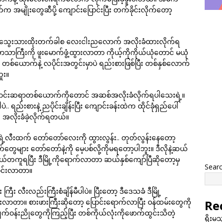
ဖက်က အမျိုးတွေဆီပို့ ကျောင်းပြောင်းပြီး တက်ခိုင်းလိုက်တော့
ှာပဲ.. သွေးသားထိုးတက်ခါစ လေးငါးညလောက် အလိုးခံထားလိုက်ရ
ာသာကြီးကို ဖူးမောက်ဖွံ့ထွားလာတာ ကိုယ့်ကိုကိုယ်ယုံတောင် မယုံ
 တစ်ယောက်နဲ့ လပိုင်းအတွင်းမှာပဲ ရည်းစားဖြစ်ပြီး တစ်နှစ်လောက်
ဘူး။
ကျောင်းဆရာတစ်ယောက်ကိုတောင် အဆစ်အလိုးခံလိုက်ရပါသေးရဲ့။
စားနဲ့ ညပိုင်းချိန်းပြီး ကျောင်းခန်းထဲက ထိုင်ခုံရှည်ပေါ်
း အလိုးခံခဲ့လိုက်ရတယ်။
ရဲ့လီးထက် တော်တော်လေးကို ထွားလွန်း.. တုတ်လွန်းနေတော့
ချက်တွေများ တော်တော်နဲ့ကို မေ့ပစ်လို့ကိုမရတော့ပါဘူး။ ဒီလိုနဲ့ဆယ်
ကူရပြီး ဒီမြို့ကိုရောက်လာတာ ဆယ်နှစ်ကျော်ပြီဆိုတော့မှ
Sear
ောင်းလာတာ။
 လီးလည်းကြီးစံချိန်မီပါပဲ။ ပြီးတော့ ဒီဒေသခံ ဒီမြို့
ပြောင်းလာတာ။ စားဖားကြီးဆိုတော့ ပြောင်းရောက်လာပြီး ဝန်ထမ်းတွေကို
Re
်ဝန်းညိုတွေကိုကြည့်ပြီး တစ်ကိုယ်လုံးကိုဖောက်ထွင်းသိတဲ့
ရိုးမ