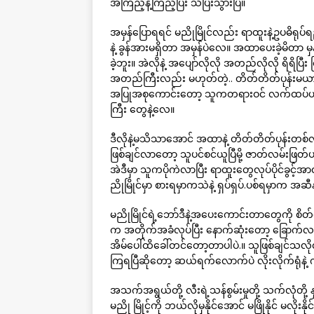
အကြည့်နဲ့ကြည့်ပြီး သိပြီးသွားပြီ။
အမှန်ပြောရရင် မညိုမြိုင်လည်း ရာထူးနဲ့ဥပဓိရုပ်ရည
နဲ့ ခွန်အားမရှိတာ အမှန်ပဲလေ။ အထာပေးခဲ့မိတာ မ
ခဲ့ဘူး။ အဲလိုနဲ့ အပျော်လိုလို အတည်လိုလို ရိရ
အတည်ကြီးလည်း မဟုတ်တဲ့.. တိတ်တိတ်ပုန်းမယ
အပြုအစုကောင်းတော့ သူကတရားဝင် လက်ထပ်ယူချင်ပ
ကြီး တွေနဲ့လေ။
ဒီလိုနဲ့မသိသာအောင် အထာနဲ့ တိတ်တိတ်ပုန်းတစ်
ဖြစ်ချင်လာတော့ သူပင်စင်ယူပြီမို့ ဇာတ်လမ်းဖြတ်ပ
အဲဒီမှာ သူကပိုကဲလာပြီး ရာထူးတွေလုပ်ပိုင်ခွင့်
ညိုမြိုင်မှာ စားရမှာကသဲနဲ့ ရှပ်ရှပ်.ပစ်ရမှာက အဆ
မညိုမြိုင်ရဲ့ဘော်ဒီနဲ့အပေးကောင်းတာတွေကို စိ
က အတိုက်အခံလုပ်ပြီး နောက်ဆုံးတော့ ခြောက်လတေ
အိမ်ပေါ်ထိခေါ်တင်တော့တာပါပဲ.။ သူဖြစ်ချင်သလို
ကြရပြီဆိုတော့ ဆယ်ရက်လောက်ပဲ လိုးလိုက်ရုံနဲ့ က
အသက်အရွယ်တို့ လီးရဲ့သန်စွမ်းမှုတို့ သက်လု
မညို မြိုင့်ကို ဘယ်လိုမှနိုင်အောင် မဖြိုနိုင် မလိုး