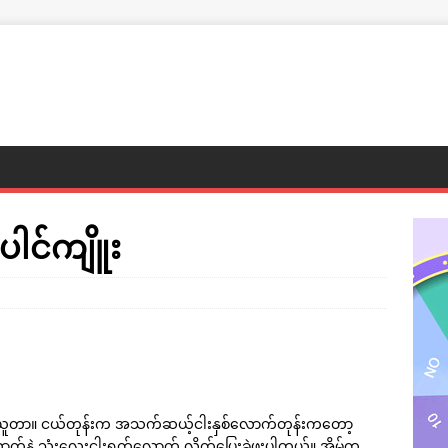
ပေါင်ကျိူး
ားယူတာ။ ငယ်တုန်းက အသက်ဆယ့်ငါးနှစ်လောက်တုန်းကတော့
်ယောက်နဲ့ သုံးလေးငါးရက်လောက် လိုက်ပြေးခဲ့ဖူးပါတယ်။ အိမ်က