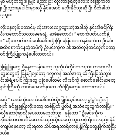
င်မှာ မဟုတ်ဘူး။ မြိုင် နဲ့ညားပြီး လိုးလာခဲ့ရတဲ့လေးငါးခြောက်လ
ပြီးသွားရပေါင်းများလို့ နိုင်အောင် မလိုးနိုင်ဘူးဆိုပြီး စိတ်ဓါတ်
ော့ဘူး။
ဲ့ လိုးနေတုန်းတောင်မှ လိုးအားလျော့သွားတဲ့အခါဆို နှင်းအိဖင်ကြီး
ာ့ လီးကတောင်သလားမမေးနဲ့.. မာခဲနတောပဲ။ ” စောက်ပတ်ယက်နဲ့
ုး ” ဆိုဖာလက်တင်ပေါ်ခေါင်းအုံးပြီး ခြေထောက်နှစ်ဖက်က ဦးမင်း
ည်အထိရောက်နေတဲ့ထမီကို ဦးမင်းကိုက ခါးအထိလှန်တင်လိုက်တော့
်းဝင်းကြီးပြူးကနဲပေါ်လာတယ်။
ဖြူဖြူတွေ စို့နေတာမြင်တော့ သူကိုယ်တိုင်ကလည်း တအားလိုး
 တံတွေးတွေကို ပြန်မျိုချတော့ ဂလုကနဲ အသံအကျယ်ကြီးမြည်သွား
းအိရဲ့ပေါင်ကြီးတွေ ပုခုံးပေါ်ထမ်း လီးဒစ်ကို စောက်ခေါင်းမှာတေ့
ချောင်းကြီးကို လဒစ်အောက်နားက ကိုင်ပြီးတေ့ပေးထားတယ်။
့် ” လဒစ်ကိုစောက်ခေါင်းထဲထိုးမြှုပ်သွင်းတော့ ချွဲချွဲကျိကျိ
းချက် ဖင်ချွချွပြီးလိုးတော့ တစ်ပြွတ်ပြွတ်နဲ့ အသံတွေထွက်လာပြီ။ ”
ဲလိုဆောင့်ဆွလိုးပေးတာမဟုတ်ဘူး.. မုန်းတာ ” ဦးမင်းကိုက
်လိုးပစ်တယ်။ အိမ်ထောင်သည်ဆိုပေမယ့် သူ့သားကြီးကလည်း နိုင်
ကျပ်နေတော့ လိုးရတာ သိပ်အရသာရှိတာနဲ့ နို့ကြီးတွေနှိုက်ဆွဲပြီး
တယ်။