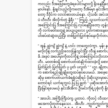
ကလည်း ဒီအပြောတွေခံရပေါင်းများလို့ ရိုးနေပြီလေ။ 
မှာပါနော်.. နို့ချင်းယှဉ်လို့ကတော့ ဒီအိမ်မှာ နှင
တော့ ဒီဒိုင်က လာဘ်စားတယ်နော.. ငါ့သမီး အင်
ပဲ ဟီးဟီး အိလိုက်တဲ့ နို့ရီး ” ” ကြည့်..သူသက်သက
အကြောင်းပြ ဒီအကြောင်းပြ လုပ်နေပြီးတော့ ဟွန်း..ခုမ
ကို လက်ဖဝါးတွေနဲ့ ခပ်ယွယွလေး ပွတ်ကစားနေတော
ပါးစပ်ထဲဆွဲထည့်ပြီး တစ်ပြွတ်ပြွတ်စုပ်နေလိုက်တ
” အွန်..ချွဲကျိ ချွဲကျိ နဲ့..ဟင်း ဘာတွေလဲကွာ.. 
မလိုလိုနဲ့ လက်ညှိုးလေးပြန်သွင်းပြီး လီးနဲ့ စောက
ခိ..အခုပဲ အပေါ်မှာကိုတင်ကိုနဲ့ တစ်ကြောင်းလိုးလာတ
ဟီး.. မဝတစ်ဝမို့ စောက်ပတ်ထဲနှိုက်ထားခဲ့လို့
ပြွတ်ပြွတ် ပြွတ်ပြွတ် ပု ပွတ် ပလွတ် ” ” ဟူး.
က စောက်ရည်ချိုချိုတွေထပ်စုပ်ပေးမယ်.. အဖေ့
ဆိုမှ စောက်ပတ်ယက်ခံရရုံပဲဆိုရင် ပိုဆိုးသွားမှာပေါ့
တောင်ရင် ယက်ရဘူးပဲ..ပြ ပြ ချွတ် ” ပုဆိုး
ပြီးမြင်ရပေမယ့် နှင်းအိအိက ဦးမင်းကိုရဲ့ပုခုံးကို နို
” အားပါး..အကြီးကြီးပဲကွ..ပွတာပဲ.. ကိုတင့် 
ဖအေကပိုတုတ်နေသေး… အီးဟီး ..ကျွတ်ကျွတ်ကျွတ်..