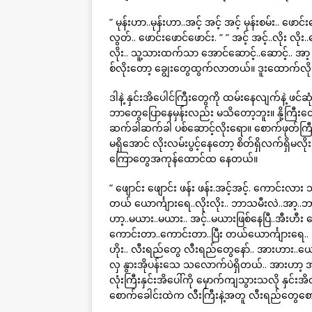
” မုန်းဟာ..မုန်းဟာ..အင့် အင့် အင့် မုန်းစမ်း.. ဖောင်း
လွတ်.. ဖောင်းဖောင်ဖောင်း. ” ” အင့် အင့်..လိုး လိုး.
လိုး.. သူ့သားထက်သာ အောင်ဆောင့်..ဆောင့်.. အာ့ အ
စ်လိုးတော့ ချွေးတွေထွက်လာတယ်။ ဒူးထောက်လ
ဒါနဲ့ နှင်းအိပေါင်ကြီးတွေကို ထမ်းနေလျက်နဲ့ ဖင်ဆ
ဘာတွေပြောနေမှန်းလည်း မသိတော့ဘူး။ နို့ကြီးတွ
ဆက်ခါဆက်ခါ ပစ်ဆောင့်လိုးရော။ စောက်ဖုတ်ကြီးက
မရှိအောင် လိုးလမ်းပွင့်နေတော့ စိတ်ရှိလက်ရှိမလိ
ကြောတွေအကုန်ထောင်ထ နေတယ်။
” ဖျောင်း ဖျောင်း ဖန်း ဖန်း.အင့်အင့်. ကောင်းလား သ
တယ် ယောင်္ကျားရေ..လိုးလိုး.. ဘာသမီးလဲ..အာ့..ဘာသ
ဟာ့..မယား..မယား.. အင့်..မယားဖြစ်နေပြီ..အီးဟီး
ကောင်းတာ..ကောင်းတာ..ပြီး တယ်ယောင်္ကျားရေ.. ပြပြီ
ဟိုး.. လီးရည်တွေ လီးရည်တွေနော်.. အားဟား..ယောင
လှ နွားအိုပန်းသေ သလောက်ပဲရှိတယ်.. အားဟာ့ အာ့ 
လုံးကြီးနှင်းအိပေါ်ကို မှောက်ကျသွားသလို နှ
စောက်ခေါင်းထဲက လီးကြီးနဲ့အတူ လီးရည်တွေစောက