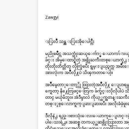
Zawgyi
ႏြားပ်ိဳ သန္လွ ႏြားအိုေပါင္က်ိဴး
မညိုၿမိဳင္က အသက္သုံးဆယ္ေက်ာ္မွ ေယာကၤ်ားယူ
ခ်င္း အိမ္ေထာင္ရွိတဲ့ အစ္ကိုႀကီးတစ္ေယာက္နဲ႕
တိုးတိုးတိတ္တိတ္ လိုက္ခြဲၿပီး ရွမ္းျပည္ဖက္က 
အားလုံးက အပ်ိဳလို႔ပဲ သိၾကတာေပါ့။
အပ်ိဳမွေတာ္ေတာ့္ကို ထြားတဲ့အပ်ိဳလို႔ ေျပာ
က္ရေတာ့ နို႔ေတြဖင္ေတြက ခ်က္ခ်င္းလိုလိုပါပဲ 
တာင္ မယုံမိဘူး။ အဲဒီမွာလဲ ကိုယ့္ထက္အတန္းႀကီ
တစ္ႏွစ္ေလာက္ရက္ျခားျခားၿပီး အလိုးခံခဲ့ဖူ
ဒီလိုနဲ႕ ရည္းစားသုံးေလးေယာက္ေျပာင္းခဲ
ပါေသးရဲ႕။ အဆစ္မွ တကယ့္အဆစ္လိုးသြားတာ အမွတ
ထိုင္ခုံရွည္ေပၚအလိုးခံေနတုန္း လာမိသြားေတာ့ 