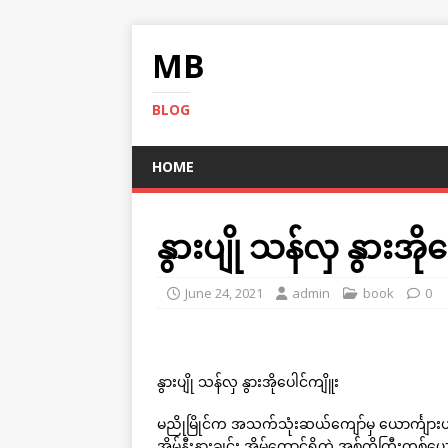
MB
BLOG
HOME
နွားပျို သန်လှ နွားအို
June 24, 2021
admin
book
0
နွားပျို သန်လှ နွားအိုပေါင်ကျိူး
မညိုမြိုင်က အသက်သုံးဆယ်ကျော်မှ ယောင်္ကျ
အိမ်နီးနားချင်း အိမ်ထောင်ရှိတဲ့ အစ်ကိုကြီးတစ