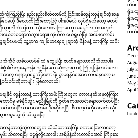
သိမ်း
ရိုးမသ
်ကိုကြည့်ပြီး နည်းနည်းစိတ်လာမိလို့ ငြင်းဆန်တွန်းလှန်ချင်တဲ့ဆန္ဒ
ရိုးမသ
ှန်ပေမယ့် ဒီလောက်ကြီးတော့ဖြင့် ပါးနပ်မယ် လုပ်ရဲမယ်တော့ မထင်
ရိုးမသ
ိပြီး ငြိသွားလိုက်ကြတာ.. သုံးလေးလကြာတော့ အပျော်လည်း မဟုတ်
ဘယ်လိ
ားငယ်ဘဝရောက်သွားရော။ ကိုယ်က ငယ်ရွယ်ပြီး အပေးကောင်း
ေမယ့် သူ့မှာက ကျန်းမာရေးချူချာတဲ့ မိန်းမနဲ့ သားကြီး သမီး
Ar
Dece
လက်ကိုင် တစ်လတစ်ခါထဲ ကျွေးပြီး ဇာတ်မျှောထားလိုက်တာပါ။
Augu
စ်ဖို့ စိတ်ကူးနေတုန်း သူ့မိန်းမက ဆုံးသွားတာနဲ့ ကြုံရပြန်တယ်လေ။
July 
အာဏာတွေ နေရာမှာငွေကိုပုံအောပြီး ခွာမရနိုင်အောင် ကပ်နေတော့ မ
June
ီနဲ့ဝင်းဝင်းဆိုတာမျိုး ဖြစ်လာတယ်။
May 
April
တ်မချနိုင် လွန်းတာနဲ့ သားကြီးသမီးကြီးတွေက တားနေဆီးနေတဲ့ကြား
ာင်မှ မခံနိုင်ဘူး. မညိုမြိုင်ကို ဇွတ်ရောအတင်းရောလက်ထပ်ပြီး
Ca
လက်ထပ်ပြီး တကယ်တမ်း ပိုင်ဆိုင်ရပြီ.. စိတ်လွတ်ကိုယ်လွတ် လိုး
book
ွာဟမှုတွေကို သိသွားပြီ။
ံတို့ နှာထန်တာတို့ဆိုတာတွေက သိသိသာသာကြီး စကားပြောလာတော့
နိုင်မှန်း သိလာရပြီ။ ငွေရှိလို့ဆေးဝါး အရှိန်နဲ့လီးတောင်အောင် ကြိုးစား