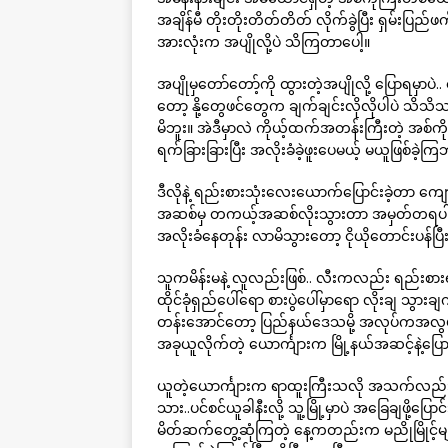
အချိန်မီ တိုးတိုးတိတ်တိတ် လိုက်ခွဲပြီး ရှမ်းပြည်
အားလုံးက အပျိုလို့ပဲ သိကြတာပေါ့။
အပျိုမှတော်တော့်ကို ထွားတဲ့အပျိုလို့ ပြောရမ
တော့ နို့တွေဖင်တွေက ချက်ချင်းလိုလိုပါပဲ သိသိသ
မိဘူး။ အဲဒီမှာလဲ ကိုယ့်ထက်အတန်းကြီးတဲ့ အစ်ကို
ရက်ခြားခြားပြီး အလိုးခံခဲ့ဖူးပေမယ့် မယူဖြစ်ခဲ့ကြ
ဒီလိုနဲ့ ရည်းစားသုံးလေးယောက်ပြောင်းခဲ့တာ 
အဆစ်မှ တကယ့်အဆစ်လိုးသွားတာ အမှတ်တရပါပဲ.. ရည်း
အလိုးခံနေတုန်း လာမိသွားတော့ ငိုယိုတောင်းပန်ပြီ
သူကမိန်းမနဲ့ လူလည်းဖြစ်.. လီးကလည်း ရည်းစား
ထိုင်ခုံရှည်ပေါ်ရော စားပွဲပေါ်မှာရော လိုးချ သွား
တန်းအောင်တော့ ပြည်နယ်ဒေသမို့ အလုပ်ကအလွယ်တ
အခုယူလိုက်တဲ့ ယောင်္ကျားက မြို့နယ်အဆင့်နဲ့ပြ
ယူတဲ့ယောင်္ကျားက ရာထူးကြီးသလို အသက်လည်း ကြီး
သား..ပင်စင်ယူခါနီးလို့ သူ့မြို့မှာပဲ အခြေချဖို့
မိတ်ဆက်တွေ့ဆုံကြတဲ့ နေ့ကတည်းက မညိုမြိုင့်မျက