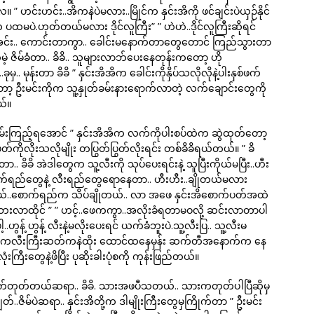
” ဟင်းဟင်း..အိကနဲပဲမလား..မြိုင်က နှင်းအိကို ဖင်ချင်းပဲယှဉ်နိုင်
်းအိက ပထမပဲ.ဟုတ်တယ်မလား ဒိုင်လူကြီး” ” ဟဲဟဲ..ဒိုင်လူကြီးဆိုရင်
းအင်း.. ကောင်းတာကွာ.. ခေါင်းမနောက်တာတွေတောင် ကြည်သွားတာ
်မဲ့ ဇိမ်ခံတာ.. ခိခိ.. သူများလာဘ်ပေးနေတုန်းကတော့ ဟို
ှ.. မုန်းတာ ခိခိ ” နှင်းအိအိက ခေါင်းကိုနှိပ်သလိုလိုနဲ့ပါးနှစ်ဖက်
့ ဦးမင်းကိုက သူ့နှုတ်ခမ်းနားရောက်လာတဲ့ လက်ချောင်းတွေကို
ယ်။
မှန်း နမ်းကြည့်ရအောင် ” နှင်းအိအိက လက်ကိုပါးစပ်ထဲက ဆွဲထုတ်တော့
်ပတ်ကိုလိုးသလိုမျိုး တပြွတ်ပြွတ်လိုးရင်း တစ်ခိခိရယ်တယ်။ ” ခိ
ာ.. ခိခိ အဲဒါတွေက သူ့လီးကို သုပ်ပေးရင်းနဲ့ သူပြီးကိုယ်မပြီး..ဟီး
 စောက်ရည်တွေနဲ့ လီးရည်တွေရောနေတာ.. ဟီးဟီး..ချိုတယ်မလား
.ချိုတယ်..စောက်ရည်က သိပ်ချိုတယ်.. လာ အဖေ နှင်းအိစောက်ပတ်အထဲ
ဘေးလာထိုင် ” ” ဟင့်..ဖေကကွာ..အလိုးခံရတာမဝလို့ ဆင်းလာတာပါ
..ဟွန့် ဟွန့် လီးနဲ့မလိုးပေးရင် ယက်ခံဘူးပဲ.သူ့လီးပြ.. သူ့လီးမ
အောက်ကလီးကြီးဆတ်ကနဲထိုး ထောင်ထနေမှန်း ဆက်တီအနောက်က နေ
့လုံးကြီးတွေနဲ့ဖိပြီး ပုဆိုးခါးပုံစကို ကုန်းဖြည်တယ်။
လီးထက်တုတ်တယ်ဆရာ.. ခိခိ. သားအဖပီသတယ်.. သားကတုတ်ပါပြီဆိုမှ
ဇိမ်ပဲဆရာ.. နှင်းအိတို့က ဒါမျိုးကြီးတွေမှကြိုက်တာ ” ဦးမင်း