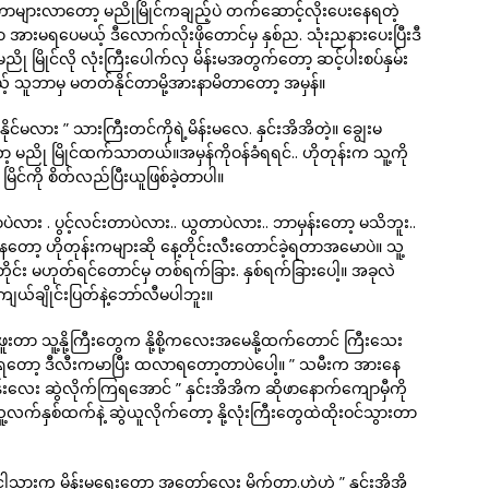
တာများလာတော့ မညိုမြိုင်ကချည့်ပဲ တက်ဆောင့်လိုးပေးနေရတဲ့
ာ အားမရပေမယ့် ဒီလောက်လိုးဖိုတောင်မှ နှစ်ည. သုံးညနားပေးပြီးဒီ
။ မညို မြိုင်လို လုံးကြီးပေါက်လှ မိန်းမအတွက်တော့ ဆင့်ပါးစပ်နှမ်း
သူဘာမှ မတတ်နိုင်တာမို့အားနာမိတာတော့ အမှန်။
်မလား ” သားကြီးတင်ကိုရဲ့မိန်းမလေ. နှင်းအိအိတဲ့။ ချွေးမ
ု မြိုင်ထက်သာတယ်။အမှန်ကိုဝန်ခံရရင်.. ဟိုတုန်းက သူ့ကို
ု မြိင်ကို စိတ်လည်ပြီးယူဖြစ်ခဲ့တာပါ။
လား . ပွင့်လင်းတာပဲလား.. ယွတာပဲလား.. ဘာမှန်းတော့ မသိဘူး..
ာ့ ဟိုတုန်းကများဆို နေ့တိုင်းလီးတောင်ခဲ့ရတာအမောပဲ။ သူ့
ေ့တိုင်း မဟုတ်ရင်တောင်မှ တစ်ရက်ခြား. နှစ်ရက်ခြားပေါ့။ အခုလဲ
ကျယ်ချိုင်းပြတ်နဲ့ဘော်လီမပါဘူး။
တာ သူ့နို့ကြီးတွေက နို့စို့ကလေးအမေနို့ထက်တောင် ကြီးသေး
နေရတော့ ဒီလီးကမာပြီး ထလာရတော့တာပဲပေါ့။ ” သမီးက အားနေ
န်းလေး ဆွဲလိုက်ကြရအောင် ” နှင်းအိအိက ဆိုဖာနောက်ကျောမှီကို
်ဖို့ သူ့လက်နှစ်ထက်နဲ့ ဆွဲယူလိုက်တော့ နို့လုံးကြီးတွေထဲထိုးဝင်သွားတာ
 ငါ့သားက မိန်းမရွေးတော့ အတော်လေး မိုက်တာ.ဟဲဟဲ ” နှင်းအိအိ