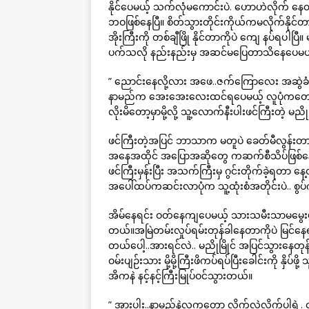
နိုင်ပေမယ့် သက်လုံမကောင်းပဲ. ဟောဟဲလိုက် နေ
ဘဝဖြစ်နေပြီ။ စိတ်သွားတိုင်းကိုယ်ကမလိုက်နိုင်တ
အိုးကြီးကို တစ်ချီဖြို နိုင်တာကိုပဲ ကျေ နပ်ရပါပြီ
ပက်သလို နည်းနည်းမှ အဆင်မပြေတာသိနေပေမယ့် 
” ညောင်းနေလို့လား အဖေ..ဇက်ကြောလေး အဆွဲခံနိုင
နာမည်က အေးအေးလေးထင်ရပေမယ့် လူပုံကတော့ မညိ
လိုးမိတော့မှာမို့လို့ သူ့လောက်နီးပါးဖင်ကြီးတဲ့ မညိ
ဖင်ကြီးတဲ့အပြင် ဘာသာက မတူပဲ ခေတ်မီလွန်းတာပဲ
အနေအထိုင် အပြောအဆိုတွေ ကဆက်စီသိပ်ဖြစ်နေတေ
ဖင်ကြီးမှန်းပြီး အသက်ကြီးမှ ဂွင်းတိုက်ခဲ့ရတာ န
အပေါ်ထပ်ကဆင်းလာပုံက သူ့ထုံးစံအတိုင်းပဲ.. စွပ်
အိမ်နေရင်း ဝတ်နေကျပေမယ့် သားသမီးသာမမွေးဖူး
တယ်။အမြဲတမ်းလှုပ်ရမ်းတုန်ခါနေတာကိုပဲ မြင်
တယ်ပေါ့..အားရင်လဲ.. မညိုမြိုင် အပြင်သွားနေတု
ဝမ်းပျဉ်းသား မို့မို့ကြီးဖိကပ်ရပ်ပြီးခေါင်းကို နှိပ
အိကနဲ နင့်နင့်ကြီးမြုပ်ဝင်သွားတယ်။
” အားပါး..နာမည်နဲ့လူကတော့ လိုက်လဲလိုက်ပါရဲ့.