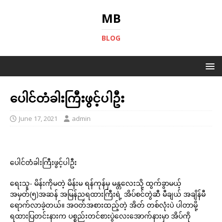
MB
BLOG
ပေါင်တံခါးကြီးဖွင့်ပါဦး
June 17, 2021
admin
ပေါင်တံခါးကြီးဖွင့်ပါဦး
ရေးသူ- မိန်းကိုမတဲ့ မိန်းမ ရန်ကုန်မှ မန္တလေးသို့ ထွက်ခွာမယ့်
အမှတ်(၅)အဆန် အမြန်ညရထားကြီးရဲ့ အိပ်စင်တွဲဆီ မီချယ် အချိန်မီ
ရောက်လာခဲ့တယ်။ အဝတ်အစားထည့်တဲ့ အိတ် တစ်လုံးပဲ ပါတာမို့
ရထားပြတင်းနားက ပစ္စည်းတင်စားပွဲလေးအောက်နားမှာ အိပ်ကို