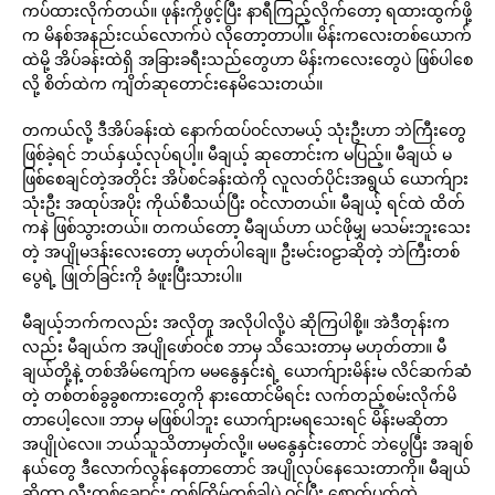
ကပ်ထားလိုက်တယ်။ ဖုန်းကိုဖွင့်ပြီး နာရီကြည့်လိုက်တော့ ရထားထွက်ဖို့
က မိနစ်အနည်းငယ်လောက်ပဲ လိုတော့တာပါ။ မိန်းကလေးတစ်ယောက်
ထဲမို့ အိပ်ခန်းထဲရှိ အခြားခရီးသည်တွေဟာ မိန်းကလေးတွေပဲ ဖြစ်ပါစေ
လို့ စိတ်ထဲက ကျိတ်ဆုတောင်းနေမိသေးတယ်။
တကယ်လို့ ဒီအိပ်ခန်းထဲ နောက်ထပ်ဝင်လာမယ့် သုံးဦးဟာ ဘဲကြီးတွေ
ဖြစ်ခဲ့ရင် ဘယ်နှယ့်လုပ်ရပါ့။ မီချယ့် ဆုတောင်းက မပြည့်။ မီချယ် မ
ဖြစ်စေချင်တဲ့အတိုင်း အိပ်စင်ခန်းထဲကို လူလတ်ပိုင်းအရွယ် ယောက်ျား
သုံးဦး အထုပ်အပိုး ကိုယ်စီသယ်ပြီး ဝင်လာတယ်။ မီချယ့် ရင်ထဲ ထိတ်
ကနဲ ဖြစ်သွားတယ်။ တကယ်တော့ မီချယ်ဟာ ယင်ဖိုမျှ မသမ်းဘူးသေး
တဲ့ အပျိုမဒန်းလေးတော့ မဟုတ်ပါချေ။ ဦးမင်းဝဠာဆိုတဲ့ ဘဲကြီးတစ်
ပွေရဲ့ ဖြုတ်ခြင်းကို ခံဖူးပြီးသားပါ။
မီချယ့်ဘက်ကလည်း အလိုတူ အလိုပါလို့ပဲ ဆိုကြပါစို့။ အဲဒီတုန်းက
လည်း မီချယ်က အပျိုဖော်ဝင်စ ဘာမှ သိသေးတာမှ မဟုတ်တာ။ မီ
ချယ်တို့နဲ့ တစ်အိမ်ကျော်က မမနွေနှင်းရဲ့ ယောက်ျားမိန်းမ လိင်ဆက်ဆံ
တဲ့ တစ်တစ်ခွခွစကားတွေကို နားထောင်မိရင်း လက်တည့်စမ်းလိုက်မိ
တာပေါ့လေ။ ဘာမှ မဖြစ်ပါဘူး ယောက်ျားမရသေးရင် မိန်းမဆိုတာ
အပျိုပဲလေ။ ဘယ်သူသိတာမှတ်လို့။ မမနွေနှင်းတောင် ဘဲပွေပြီး အချစ်
နယ်တွေ ဒီလောက်လွန်နေတာတောင် အပျိုလုပ်နေသေးတာကို။ မီချယ်
ဆိုတာ လီးတစ်ချောင်း တစ်ကြိမ်တစ်ခါပဲ ဝင်ပြီး စောက်ပတ်ထဲ