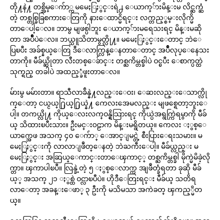
တို႔နဲ႔ တစ္အိမ္ေက်ာ္က မမေႏြႏွင္းရဲ႕ ေယာက္်ားမိန္းမ လိင္ဆက္ဆံ
တဲ့ တစ္တစ္ခြခြစကားေတြကို နားေထာင္မိရင္း လက္တည့္စမ္းလိုက္မိ
တာေပါ့ေလ။ ဘာမွ မျဖစ္ပါဘူး ေယာက္်ားမရေသးရင္ မိန္းမဆို
တာ အပ်ိဳပဲေလ။ ဘယ္သူသိတာမွတ္လို႔။ မမေႏြႏွင္းေတာင္ ဘဲေ
ပြၿပီး အခ်စ္နယ္ေတြ ဒီေလာက္လြန္ေနတာေတာင္ အပ်ိဳလုပ္ေနေသး
တာကို။ မီခ်ယ္ဆိုတာ လီးတစ္ေခ်ာင္း တစ္ႀကိမ္တစ္ခါပဲ ဝင္ၿပီး ေစာက္ပတ္ထဲ
သုက္ရည္ တခါပဲ အထည့္ခံဖူးတာေလ။
မ်ားမွ မမ်ားတာ။ ရာသီလာခ်ိန္နဲ႔လည္းေဝး၊ ေဆးလည္းေသာက္လို
က္ေတာ့ ငယ္ငယ္႐ြယ္႐ြယ္နဲ႔ ကေလးအေမလည္း မျဖစ္ရေတာ့ဘူးေ
ပါ့။ တကယ္လို႔ ကိုယ္ေလးလက္ဝန္ရွိသြားရင္ ကိုယ္ပဲအရွက္ကြဲရမွာကို မီခ်
ယ္ သိထားၿပီးသား။ ဦးမင္းဝဠာက မိန္းမရွိတယ္။ ကေလး ႏွစ္ေ
ယာက္အေဖ အသက္ ၄၀ ေက်ာ္ ေအာင္ျမင္တဲ့ စီးပြားေရးသမား။ မ
မေႏြႏွင္းကို လာလာျဖဳတ္ေနတဲ့ ဘဲႀကီးေပါ့။ မီခ်ယ္လည္း မ
မေႏြႏွင္း အဆြယ္ေကာင္းတာေၾကာင့္ တစ္ႀကိမ္တစ္ခါ မိုက္မဲမိခဲ့လို
က္တာ။ ၾကာပါၿပီ။ လြန္ခဲ့တဲ့ ၅ ႏွစ္ေလာက္က အျဖဳတ္ခံရတာ ခုဆို မီခ်
ယ့္ အသက္ ၂၁ ႏွစ္ထဲ ဝင္လာၿပီပဲ။ ဟိုဒီေတြးရင္း မီခ်ယ္ သတိရ
လာေတာ့ အခန္းေဖာ္ ၃ ဦးကို မသိမသာ အကဲခတ္ ၾကည့္မိတ
ယ္။