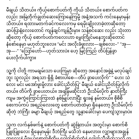
မီချယ် သိတယ်။ ကိုယ့်စောက်ပတ်ကို ကိုယ် သိတယ်။ စောက်ပတ်က
လည်း အမြဲတိုက်ချွတ်ဆေးကြောနေကြမို့ အနံ့အသက် ကင်းနေမှာမှန်း
သိတယ်။ ရထားမတက်ခင်ကလေးကမှ ရေမိုးချိုးလာခဲ့တာဆိုတော့
ဆပ်ပြာနံ့လေးတောင် ကျန်ချင်ကျန်ဦးမှာ။ သန့်စင်ဆေး လည်း သုံးတာ
ဆိုတော့ ကိုယ့် စောက်ပတ်ကလေးဟာ မွှေးကြိုင်မနေဘူးဆိုတောင်
နံစော်နေမှာ မဟုတ်ဘူးလေ။ “မင်း အလိုးခံဖူးလား—ချစ်လေး–” “အု—
အု—-” “ဪဟော်—ဟုတ်သားပဲ။ ဟေ့ မြင့်ကြည် တိပ်ပြန်ခွာ
ပေးလိုက်ပါကွာ။
သူ့ကို ငါတို့ ကာမချမ်းသာ ပေးကြမှာ ဆိုတော့ အနှောင်အဖွဲ့နဲ့ မလုပ်ချင်
ဘူး သူလည်း အရသာ ရှိရှိ ခံစားပါစေ—တိပ် ခွာပေးလိုက်” ” ဟေး သဲ
လေး မင်း မအော်ဖူးမို့လား ခေါင်းညိတ်ပြ” မီချယ် ခေါင်းညိတ်ပြလိုက်
တယ်။ တိပ်ကို ခွာပေးတယ်။ အချိန်မဆိုင်းဘဲ ဦးသိမ်းပိုက် နှာတံကြီး
ကျမ အကွဲကြောင်းကြားထဲ နစ်မြုပ်လာပြီး ရှုးခနဲ နမ်းတယ်။ စိုစိစိ
စေးကပ်ကပ် အရည်လေးတွေ စောက်ပတ်ထဲမှာ ရှိနေတော့ ဦးသိမ်းပိုက်
ဆိုတဲ့ ဘဲကြီး ခမျာ မီချယ့် အရည်တွေ သူ့နှာခေါင်းမှာ ပေကျံသွားမှာပဲ။
သူက လက်နှစ်ဖက်နဲ့ စောက်ပတ်ကို ဆွဲဖြဲတယ်။ အတွင်းမှာ စောက်စိ
ပြူးပြူးလေး ရှိနေမှာမှန်း ဒီဘဲကြီး မသိဘဲ နေမလား။ လျှာဖျားအချွန်
ကလေးနဲ့ မီချယ့်စောက်စိကိုမှ ဂေါက်ရိုက်တံနဲ့ ဂေါက်သီးရိုက်သလို တ