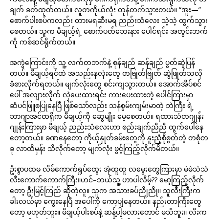
ချက် ခတ်ထုတ်တယ်။ လူတကိုယ်လုံး တုန်တက်သွားတယ်။ “အူး—”
စောက်ပါးစပ်ကလည်း တားမရဆီးမရ ညည်းသံလေး သဲ့သဲ့ ထွက်သွား
စေတယ်။ သူက မီချယ့်ရဲ့ စောက်ပတ်ဘေးနား ပေါင်ရင်း အတွင်းဘက်
ကို ကစ်ဆင်ရိုက်တယ်။
အကွဲကြောင်းကို သူ့ လက်တဘက်နဲ့ စုန်ချည် ဆန်ချည် ပွတ်ဆွဲပြန်
တယ်။ မီချယ့်ရင်ထဲ အသည်းနှလုံးတွေ တဗြုတ်ဗြုတ် ဆွဲဖြုတ်သလို
ခံစားလိုက်ရတယ်။ မျက်လုံးတွေ စင်းကျသွားတယ်။ အောက်အိပ်စင်
ပေါ် အလျားလိုက် လှဲပေးထားရင်း ကားပေးထားတဲ့ ပေါင်ကြားမှာ
ဆံပင်ဖြူစပြုနေပြီ ဖြစ်သော်လည်း သန်စွမ်းကျမ်းမာတဲ့ ဘဲကြီး ရဲ့
ဘာဂျာအင်ထရိုက မီချယ့်ကို ဆွေမျိုး မေ့စေတယ်။ ရထားသံတဂျုန်း
ဂျုန်းကြားမှာ မီချယ့် ညည်းသံလေးဟာ စည်းချက်ညီညီ ထွက်ပေါ်နေ
တော့တယ်။ ခဏနေတော့ ကိုယ့်နှုတ်ခမ်းတွေကို နူးညံ့စိုစွတ်တဲ့ တစုံတ
ခု လာထိမှန်း သိလိုက်တော့ မျက်လုံး ဖွင့်ကြည့်လိုက်မိတယ်။
ဦးစွာပထမ လိမ်ကောက်ရှုပ်ထွေး အုံထူထူ လမွေးတွေကြားမှာ မဲမဲသဲသဲ
လီးကောက်ကောက်ကြီး။ဟင်–ဘယ်သူ့ ဟာပါလိမ့်?? မော့ကြည့်လိုက်
တော့ ဦးမြင့်ကြည် ဆိုတဲ့လူ။ သူက အသားခပ်ညိုညို။ သူလီးကြီးက
ခါးလယ်မှာ ကွေးနေပြီ အပေါ်ကို ကော့ပျံနေတယ်။ နည်းတာကြီးတွေ
တော့ မဟုတ်ဘူး။ မီချယ့်ပါးစပ်နဲ့ ဆန့်ပါ့မလားတောင် မသိဘူး။ လီးက