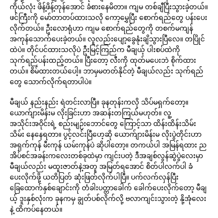
ကိုယ်လုံး ဖိန့်ဖိန့်တုန်အောင် ခံစားနေမိတာ။ ကျမ တစ်ချီပြီးသွားခဲ့တယ်။
ဖင်ကြီးကို မော်တာတပ်ထားသလို ကော့မွှေပြီး စောက်ရည်တွေ ပန်းပေး
လိုက်တယ်။ ဦးလောရုံဟာ ကျမ စောက်ရည်တွေကို တစက်မကျန်
အကုန်သောက်ပေးခဲ့တယ်။ လူလည်းပျော့ခွေနုံးချိသွားပြီလေ။ တပြိုင်
ထဲပဲ။ တိုင်ပင်ထားသလိုပဲ ဦးမြင့်ကြည်က မီချယ့် ပါးစပ်ထဲကို
သုက်ရည်ပန်းထည့်တယ်။ ပြီးတော့ လီးကို ထုတ်မပေးဘဲ စိုက်ထား
တယ်။ စိမ်ထားတယ်ပေါ့။ ဘာမှမတတ်နိုင်တဲ့ မီချယ်လည်း သုက်ရည်
တွေ သောက်လိုက်ရတာပါပဲ။
မီချယ် နည်းနည်း ရဲတင်းလာပြီ။ ခုနတုန်းကလို သိပ်မရှက်တော့။
ယောက်ျားမိန်းမ လိုးခြင်းဟာ အဆန်းတကြယ်မဟုတ်။ လူ့
အသိုင်းအဝိုင်းရဲ့ စည်းမျဉ်းဘောင်တွေ ကြောင့်သာ ထိန်းထိန်းသိမ်း
သိမ်း နေနေရတာ။ ပွင့်လင်းပြီဟေ့ဆို ယောက်ျားမိန်းမ လိုးပွဲတိုင်းဟာ
အရှက်ကုန် မီးကုန် ယမ်းကုန်ပဲ ဆိုပါတော့။ တကယ်ပါ အမြန်ရထား ည
အိပ်စင်အခန်းကလေးတစ်ခုထဲမှာ ကျင်းပတဲ့ ဒီအချစ်လွန်ဆွဲပွဲလေးမှာ
မီချယ်လည်း မထူးဇာတ်နဲ့အတူ အမြတ်ရအောင် စိတ်ပါလက်ပါ ခံ
ပေးလိုက်ဖို့ ယတိပြတ် ဆုံးဖြတ်လိုက်ပါပြီ။ ပက်လက်လှန်ပြီး
ခြေထောက်နှစ်ချောင်းကို တံခါးပတ္တာခေါက် ခေါက်ပေးလိုက်တော့ မီချ
ယ့် ဒူးနှစ်လုံးက ခုနကမှ ချွတ်ပစ်လိုက်လို့ ဗလာကျင်းသွားတဲ့ နို့အုံလေး
နဲ့ ထိကပ်နေတယ်။