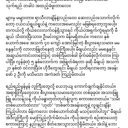
သုက်ရည် တခါပဲ အထည့်ခံဖူးတာလေ။
များမှ မများတာ။ ရာသီလာချိန်နဲ့လည်းဝေး၊ ဆေးလည်းသောက်လိုက်
တော့ ငယ်ငယ်ရွယ်ရွယ်နဲ့ ကလေးအမေလည်း မဖြစ်ရတော့ဘူးပေါ့။
တကယ်လို့ ကိုယ်လေးလက်ဝန်ရှိသွားရင် ကိုယ်ပဲအရှက်ကွဲရမှာကို မီ
ချယ် သိထားပြီးသား။ ဦးမင်းဝဠာက မိန်းမရှိတယ်။ ကလေး နှစ်
ယောက်အဖေ အသက် ၄၀ ကျော် အောင်မြင်တဲ့ စီးပွားရေးသမား။ မမ
နွေနှင်းကို လာလာဖြုတ်နေတဲ့ ဘဲကြီးပေါ့။ မီချယ်လည်း မမနွေနှင်း
အဆွယ်ကောင်းတာကြောင့် တစ်ကြိမ်တစ်ခါ မိုက်မဲမိခဲ့လိုက်တာ။ ကြာ
ပါပြီ။ လွန်ခဲ့တဲ့ ၅ နှစ်လောက်က အဖြုတ်ခံရတာ ခုဆို မီချယ့် အသက်
၂၁ နှစ်ထဲ ဝင်လာပြီပဲ။ ဟိုဒီတွေးရင်း မီချယ် သတိရလာတော့ အခန်း
ဖော် ၃ ဦးကို မသိမသာ အကဲခတ် ကြည့်မိတယ်။
ရည်ရည်မွန်မွန် လူကြီးတွေလို့ ယေဘုယျ ကောက်ချက်ချနိုင်တယ်။
အရာရှိကြီးတွေလား စီးပွားရေးသမားတွေလား တစ်ခုခုပဲ။ အသားဖြူ
ဖြူ ခပ်သန့်သန့် ကိုယ်ခန္ဓာတုတ်တုတ်နဲ့လူက စကားစလာတယ်။ “သမီး
တစ်ယောက်ထဲလား” “ဟုတ်” “တစ်ဖက်အခန်းတွေနဲ့ လူချင်းချိန်း
ကြည့်ပါလား မိန်းကလေး တစ်ယောက်ထဲဆို မသင့်တော်ပါဘူး” မီချယ်
အဲဒီလူကြီးကို မော့ကြည့်လိုက်မိတယ်။ ကိုယ့်အတွက် စဉ်းစားပေးတဲ့
စကားကြောင့် နည်းနည်း စိတ်အေးသွားသလိုရှိမိတယ်။ အဲဒါနဲ့ ဘေး