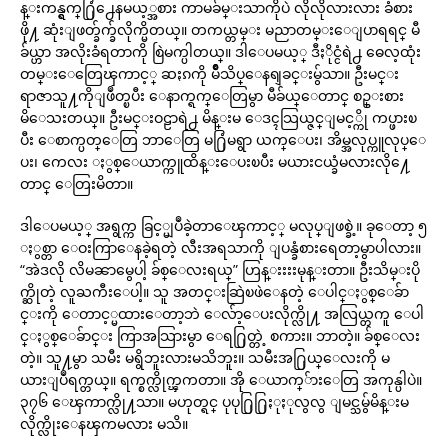
န္းကန္ရွက္႐ြံ႕ေနမယ့္အစား ကာမခ်မ္းသာကိုပဲ လိုလိုလားလား ခံစား
ဖို႔ ဆုံးျဖတ္ခ်က္ခ်လိုက္မိတယ္။ တကယ္တမ္း မညာတမ္းေျပာရရင္ မီ
ခ်ယ္ဟာ အလိုးခံရတာကို စြဲမက္ပါတယ္။ ဒါေပမယ့္ ဒီႏိုင္ငံရဲ႕ ဓေလ့ထုံး
တမ္းေတြေၾကာင့္ ဆႏၵကို မ်ိဳသိပ္ေနရျခင္းမွ်သာ။ ဦးမင္း
ရာဇာသူ႔ကိုျဖဳတ္ၿပီး ေနာက္ရက္ေတြမွာ မီခ်ယ္ေတာင္ စဥ္းစား
မိေသးတယ္။ ဦးမင္းဝဠာရဲ႕ မိန္းမ ေဒၚသြယ္ဇင္ျမင့္ကို ကပ္ဖားၿ
ပီး ေစာက္ပတ္ေတြ ဘာေတြ မ႐ြံမရွာ ယက္ေပး၊ အိမ္အလုပ္ကူလုပ္ေ
ပး၊ ကေလး ႏွစ္ေယာက္ကူထိန္းေပးၿပီး မယားငယ္ခံမလားလို႔ေ
တာင္ ေတြးမိတာ။
ဒါေပမယ့္ အရွက္က ခြင့္မျပဳခဲ့တာေၾကာင့္ မလုပ္ျဖစ္ခဲ့။ ခုေတာ့ ၅
ႏွစ္တာ ေဝးကြာေနခဲ့ရတဲ့ လီးအရသာကို ျပန္ခံစားရေတာ့မွာပါလား။
“အဲဒလို လိမၼာမွေပါ့ ခ်စ္ေလးရယ္” ဟြန္းးးးမုန္းတာ။ ဦးသိမ္းပို
က္ဆိုတဲ့ လူႀကီးေပါ့။ သူ အတင္းဆြဲၿဖဲေနတဲ့ ေပါင္ႏွစ္ေခ်ာ
င္းကို ေတာင့္မထားေတာ့ဘဲ ေလ်ာ့ေပးလိုက္လို႔ အလြယ္တကူ ေပါ
င္ႏွစ္ေခ်ာင္း ကြာအသြားမွာ ေရ႐ြတ္တဲ့ စကား။ ဘာတဲ့။ ခ်စ္ေလး
တဲ့။ သူ႔မွာ သမီး မရွိဘူးလားမသိဘူး။ သမီးအ႐ြယ္ေလးကို မ
ယားျပဳရက္တယ္။ ရက္စက္လိုက္ၾကတာ။ အို ေယာက္်ားေတြ အကုန္ပါပဲ။
၃၇၆ ေၾကာက္လို႔သာ။ မဟုတ္ရင္ ပုပု႐ြ႐ြႏုႏုလွလွ ျမင္သမွ်မိန္းမ
လိုက္လိုးေနၾကမလား မသိ။