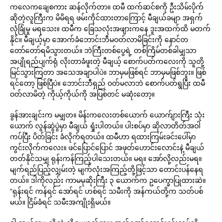
ကလေကချေစကား ဆန်လိုက်တာ။ ထမီ ထက်ဆင်စကို ဦးသိမ်းပိုက်
ဆိုတဲ့လူကြီးက မိမိရရ ဖမ်းကိုင်ထားတာကြောင့် မီချယ်ခမျာ အရှက်
လုံခြုံမှု မရသေး။ ထမီက ခြေသလုံးအဖျားကနေ ဒူးအထက်ထိ မတက်
နိုင်။ မီချယ့်မှာ အောက်ခံဘောင်းဘီမဝတ်လာမိခြင်းကို နောင်တ
တော်တော်ရမိသွားတယ်။ ဘဲကြီးတစ်ပွေရဲ့ တစ်ကြိမ်တစ်ခါမျှသာ
အပျိုရည်ပျက်ရုံ လိုးတာခံဖူးတဲ့ မီချယ့် စောက်ပတ်ကလေးကို သူတို့
မြင်သွားကြတာ အသေအချာပါပဲ။ ဘာမှမဖြစ်ရင် ဘာမှမဖြစ်ဘူး။ ဖြစ်
ရင်တော့ ဖြစ်ပြီပဲ။ ဘောင်းဘီရှည် ဝတ်မလာဘဲ စောက်ပတ်ရွပြီး ထမီ
ဝတ်လာမိတဲ့ ကိုယ့်ကိုယ်ကို အပြစ်တင် မဆုံးတော့။
ခွန်အားချင်းက မမျှတ။ မိန်းကလေးတစ်ယောက် ယောက်ျားကြီး သုံး
ယောက် လွန်ဆွဲပွဲမှာ မီချယ် ရှုံးပါတယ်။ ပါးစပ်မှာ ဆိုလာတိတ်အဝါ
ကပ်ပြီး ပိတ်ခြင်း ခံလိုက်ရတယ်။ ထမီဟာ ရထားကြမ်းခင်းပေါ်မှာ
ကွင်းလိုက်ကလေး။ ဖင်ပြောင်ပြောင် အဖုတ်ဟောင်းလောင်းနဲ့ မီချယ်
တတ်နိုင်သမျှ ရုန်းကန်ကြည့်ပါသေးတယ်။ မရ။ အော်လို့လည်းမရ။
မျက်ရည်ပြည့်လျှမ်းတဲ့ မျက်လုံးအကြည့်တို့ဖြင့်သာ တောင်းပန်နေရ
တယ်။ ဒါကိုလည်း ကာမမုဆိုးကြီး ၃ ယောက်က ဥပေက္ခာပြုထားဆဲ။
“ရုန်းရင် ကန်ရင် အော်ရင် ဟစ်ရင် သမီးကို အန်ကယ်တို့က သတ်ပစ်
မယ်။ ငြိမ်ခံရင် သမီးအကျိုးရှိမယ်။