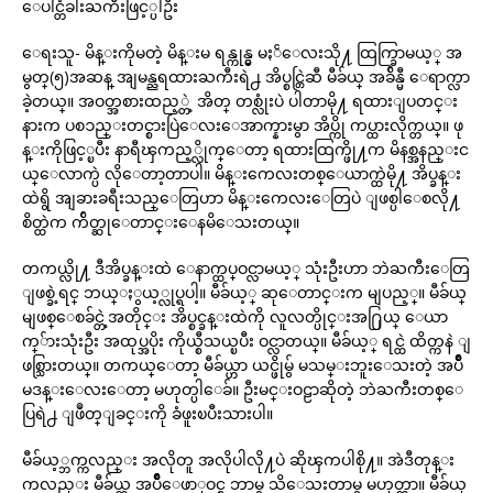
ေပါင္တံခါးႀကီးဖြင့္ပါဦး
ေရးသူ- မိန္းကိုမတဲ့ မိန္းမ ရန္ကုန္မွ မႏၲေလးသို႔ ထြက္ခြာမယ့္ အ
မွတ္(၅)အဆန္ အျမန္ညရထားႀကီးရဲ႕ အိပ္စင္တြဲဆီ မီခ်ယ္ အခ်ိန္မီ ေရာက္လာ
ခဲ့တယ္။ အဝတ္အစားထည့္တဲ့ အိတ္ တစ္လုံးပဲ ပါတာမို႔ ရထားျပတင္း
နားက ပစၥည္းတင္စားပြဲေလးေအာက္နားမွာ အိပ္ကို ကပ္ထားလိုက္တယ္။ ဖု
န္းကိုဖြင့္ၿပီး နာရီၾကည့္လိုက္ေတာ့ ရထားထြက္ဖို႔က မိနစ္အနည္းင
ယ္ေလာက္ပဲ လိုေတာ့တာပါ။ မိန္းကေလးတစ္ေယာက္ထဲမို႔ အိပ္ခန္း
ထဲရွိ အျခားခရီးသည္ေတြဟာ မိန္းကေလးေတြပဲ ျဖစ္ပါေစလို႔
စိတ္ထဲက က်ိတ္ဆုေတာင္းေနမိေသးတယ္။
တကယ္လို႔ ဒီအိပ္ခန္းထဲ ေနာက္ထပ္ဝင္လာမယ့္ သုံးဦးဟာ ဘဲႀကီးေတြ
ျဖစ္ခဲ့ရင္ ဘယ္ႏွယ့္လုပ္ရပါ့။ မီခ်ယ့္ ဆုေတာင္းက မျပည့္။ မီခ်ယ္
မျဖစ္ေစခ်င္တဲ့အတိုင္း အိပ္စင္ခန္းထဲကို လူလတ္ပိုင္းအ႐ြယ္ ေယာ
က္်ားသုံးဦး အထုပ္အပိုး ကိုယ္စီသယ္ၿပီး ဝင္လာတယ္။ မီခ်ယ့္ ရင္ထဲ ထိတ္ကနဲ ျ
ဖစ္သြားတယ္။ တကယ္ေတာ့ မီခ်ယ္ဟာ ယင္ဖိုမွ် မသမ္းဘူးေသးတဲ့ အပ်ိဳ
မဒန္းေလးေတာ့ မဟုတ္ပါေခ်။ ဦးမင္းဝဠာဆိုတဲ့ ဘဲႀကီးတစ္ေ
ပြရဲ႕ ျဖဳတ္ျခင္းကို ခံဖူးၿပီးသားပါ။
မီခ်ယ့္ဘက္ကလည္း အလိုတူ အလိုပါလို႔ပဲ ဆိုၾကပါစို႔။ အဲဒီတုန္း
ကလည္း မီခ်ယ္က အပ်ိဳေဖာ္ဝင္စ ဘာမွ သိေသးတာမွ မဟုတ္တာ။ မီခ်ယ္