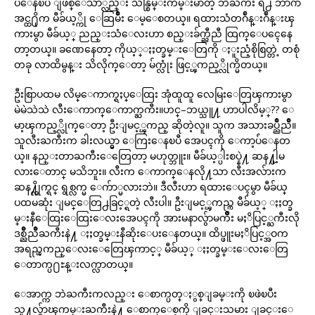
ပဳေနၿပီ ျဖစ္ေသာ္လည္း သန္စြမ္းက်မ္းမာတဲ့ ဘဲႀကီး ရဲ႕ ဘာဂ်ာ
အင္ထ႐ိုက မီခ်ယ့္ကို ေဆြမ်ိဳး ေမ့ေစတယ္။ ရထားသံတဂ်ဳန္းဂ်ဳန္းၾ
ကားမွာ မီခ်ယ့္ ညည္းသံေလးဟာ စည္းခ်က္ညီညီ ထြက္ေပၚေနေ
တာ့တယ္။ ခဏေနေတာ့ ကိုယ့္ႏႈတ္ခမ္းေတြကို ႏူးညံ့စိုစြတ္တဲ့ တစုံ
တခု လာထိမွန္း သိလိုက္ေတာ့ မ်က္လုံး ဖြင့္ၾကည့္လိုက္မိတယ္။
ဦးစြာပထမ လိမ္ေကာက္ရႈပ္ေထြး အုံထူထူ လေမြးေတြၾကားမွာ
မဲမဲသဲသဲ လီးေကာက္ေကာက္ႀကီး။ဟင္–ဘယ္သူ႔ ဟာပါလိမ့္?? ေ
မာ့ၾကည့္လိုက္ေတာ့ ဦးျမင့္ၾကည္ ဆိုတဲ့လူ။ သူက အသားခပ္ညိဳညိဳ။
သူလီးႀကီးက ခါးလယ္မွာ ေကြးေနၿပီ အေပၚကို ေကာ့ပ်ံေနတ
ယ္။ နည္းတာႀကီးေတြေတာ့ မဟုတ္ဘူး။ မီခ်ယ့္ပါးစပ္နဲ႔ ဆန႔္ပါ့မ
လားေတာင္ မသိဘူး။ လီးက ေကာက္ေနလို႔သာ လီးအလ်ားက
ဆန႔္လိုက္ရင္ ရွစ္လက္မ ေက်ာ္မလားဘဲ။ ဒီလီးဟာ ရထားေပၚမွာ မီခ်ယ္
ပထမဆုံး ျမင္ေတြ႕ခြင့္ရတဲ့ လီးပါ။ ဦးျမင့္ၾကည္က မီခ်ယ့္ ႏႈတ္ခ
မ္းနီေထြးေထြးေလးအေပၚကို အားမနာလွ်ာမက်ိဳး မႈိပြင့္ႀကီးလို
ဒစ္ညိဳညိဳႀကီးနဲ႔ ႏႈတ္ခမ္းနီဆိုးေပးေနတယ္။ ထိပ္ဖူးမႈိပြင့္အဝက
အရည္ၾကည္ေလးေတြေၾကာင့္ မီခ်ယ့္ ႏႈတ္ခမ္းေလးေတြ
ေတာက္ပ႐ႊန္းလက္လာတယ္။
ေအာက္က ဘဲႀကီးကလည္း ေစာက္ပတ္ႏွစ္ျခမ္းကို ၿဖဲၿပီး
သူ႔လွ်ာၾကမ္းႀကီးနဲ႔ ေစာက္ေစ့ကို ျခင္းသမား ျခင္းေ