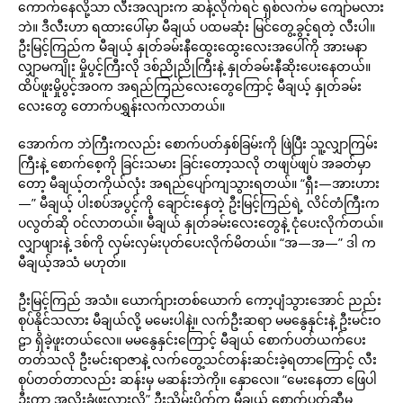
ကောက်နေလို့သာ လီးအလျားက ဆန့်လိုက်ရင် ရှစ်လက်မ ကျော်မလား
ဘဲ။ ဒီလီးဟာ ရထားပေါ်မှာ မီချယ် ပထမဆုံး မြင်တွေ့ခွင့်ရတဲ့ လီးပါ။
ဦးမြင့်ကြည်က မီချယ့် နှုတ်ခမ်းနီထွေးထွေးလေးအပေါ်ကို အားမနာ
လျှာမကျိုး မှိုပွင့်ကြီးလို ဒစ်ညိုညိုကြီးနဲ့ နှုတ်ခမ်းနီဆိုးပေးနေတယ်။
ထိပ်ဖူးမှိုပွင့်အဝက အရည်ကြည်လေးတွေကြောင့် မီချယ့် နှုတ်ခမ်း
လေးတွေ တောက်ပရွှန်းလက်လာတယ်။
အောက်က ဘဲကြီးကလည်း စောက်ပတ်နှစ်ခြမ်းကို ဖြဲပြီး သူ့လျှာကြမ်း
ကြီးနဲ့ စောက်စေ့ကို ခြင်းသမား ခြင်းတော့သလို တဖျပ်ဖျပ် အခတ်မှာ
တော့ မီချယ့်တကိုယ်လုံး အရည်ပျော်ကျသွားရတယ်။ “ရှီး—အားဟား
—” မီချယ့် ပါးစပ်အပွင့်ကို ချောင်းနေတဲ့ ဦးမြင့်ကြည်ရဲ့ လိင်တံကြီးက
ပလွတ်ဆို ဝင်လာတယ်။ မီချယ် နှုတ်ခမ်းလေးတွေနဲ့ ငုံပေးလိုက်တယ်။
လျှာဖျားနဲ့ ဒစ်ကို လှမ်းလှမ်းပုတ်ပေးလိုက်မိတယ်။ “အ—အ—” ဒါ က
မီချယ့်အသံ မဟုတ်။
ဦးမြင့်ကြည် အသံ။ ယောက်ျားတစ်ယောက် ကော့ပျံသွားအောင် ညည်း
စုပ်နိုင်သလား မီချယ်လို့ မမေးပါနဲ့။ လက်ဦးဆရာ မမနွေနှင်းနဲ့ ဦးမင်းဝ
ဠာ ရှိခဲ့ဖူးတယ်လေ။ မမနွေနှင်းကြောင့် မီချယ် စောက်ပတ်ယက်ပေး
တတ်သလို ဦးမင်းရာဇာနဲ့ လက်တွေ့သင်တန်းဆင်းခဲ့ရတာကြောင့် လီး
စုပ်တတ်တာလည်း ဆန်းမှ မဆန်းဘဲကို။ နှောလေ။ “မေးနေတာ ဖြေပါ
ဦးကွာ အလိုးခံဖူးလားလို့” ဦးသိမ်းပိုက်က မီချယ့် စောက်ပတ်ဆီမှ