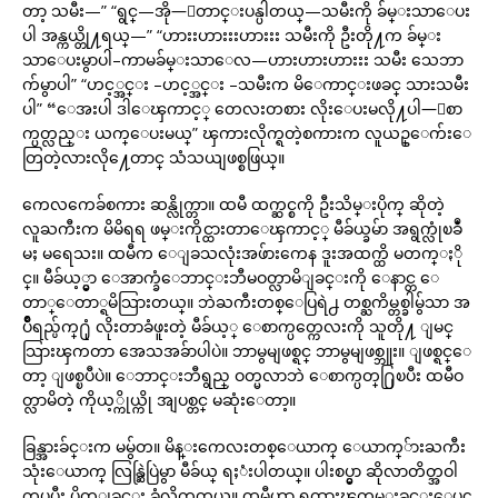
တာ့ သမီး—” “ရွင္—အို—ေတာင္းပန္ပါတယ္—သမီးကို ခ်မ္းသာေပး
ပါ အန္ကယ္တို႔ရယ္—” “ဟားးဟားးးဟားးး သမီးကို ဦးတို႔က ခ်မ္း
သာေပးမွာပါ–ကာမခ်မ္းသာေလ—ဟားဟားဟားးး သမီး သေဘာ
က်မွာပါ” “ဟင့္အင္း –ဟင့္အင္း –သမီးက မိေကာင္းဖခင္ သားသမီး
ပါ” “ေအးပါ ဒါေၾကာင့္ တေလးတစား လိုးေပးမလို႔ပါ—ေစာ
က္ပတ္လည္း ယက္ေပးမယ္” ၾကားလိုက္ရတဲ့စကားက လူယဥ္ေက်းေ
တြတဲ့လားလို႔ေတာင္ သံသယျဖစ္စဖြယ္။
ကေလကေခ်စကား ဆန္လိုက္တာ။ ထမီ ထက္ဆင္စကို ဦးသိမ္းပိုက္ ဆိုတဲ့
လူႀကီးက မိမိရရ ဖမ္းကိုင္ထားတာေၾကာင့္ မီခ်ယ္ခမ်ာ အရွက္လုံၿခဳံ
မႈ မရေသး။ ထမီက ေျခသလုံးအဖ်ားကေန ဒူးအထက္ထိ မတက္ႏို
င္။ မီခ်ယ့္မွာ ေအာက္ခံေဘာင္းဘီမဝတ္လာမိျခင္းကို ေနာင္တ ေ
တာ္ေတာ္ရမိသြားတယ္။ ဘဲႀကီးတစ္ေပြရဲ႕ တစ္ႀကိမ္တစ္ခါမွ်သာ အ
ပ်ိဳရည္ပ်က္႐ုံ လိုးတာခံဖူးတဲ့ မီခ်ယ့္ ေစာက္ပတ္ကေလးကို သူတို႔ ျမင္
သြားၾကတာ အေသအခ်ာပါပဲ။ ဘာမွမျဖစ္ရင္ ဘာမွမျဖစ္ဘူး။ ျဖစ္ရင္ေ
တာ့ ျဖစ္ၿပီပဲ။ ေဘာင္းဘီရွည္ ဝတ္မလာဘဲ ေစာက္ပတ္႐ြၿပီး ထမီဝ
တ္လာမိတဲ့ ကိုယ့္ကိုယ္ကို အျပစ္တင္ မဆုံးေတာ့။
ခြန္အားခ်င္းက မမွ်တ။ မိန္းကေလးတစ္ေယာက္ ေယာက္်ားႀကီး
သုံးေယာက္ လြန္ဆြဲပြဲမွာ မီခ်ယ္ ရႈံးပါတယ္။ ပါးစပ္မွာ ဆိုလာတိတ္အဝါ
ကပ္ၿပီး ပိတ္ျခင္း ခံလိုက္ရတယ္။ ထမီဟာ ရထားၾကမ္းခင္းေပၚ