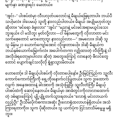
မျက်နှာ ခဏခွာရင်း မေးတယ်။
“အွင်း–” ပါးစပ်ထဲမှာ လီးပလုတ်ပလောင်းနဲ့ မီချယ်ဖြေရတာပါ။ ဘယ်ပီ
သပါ့မလဲ။ ဒါပေမယ့် သူတို့ နားလည်ပါတယ်။ မီချယ် အပျိုမဟုတ်ဘူး
ဆိုတာ။ “ဖင်ရော ခံဖူးလား” “အွင်း” “မညာနဲ့ မင်းဖင်အရာမယွင်းသေး
ဘူးရယ်။ ငါ မသိဘူး မှတ်လို့လား—ငါ မိန်းမတွေကို လိုးလာတာ မင်း
သက်စေ့တောင် မကတော့ဘူး နားလည်လား—” အမလေး။ ဒါဆို သူ
သူ မိန်းမ၂၁ ယောက်ကျော်အောင် လိုးဖူးတာပေါ့။ ဒါဆို မီချယ်က
ဘယ်နှစ်ယောက်မြောက်လဲ။ အပေါက်တကာ လျှိုထားတဲ့ လီးကြီးနဲ့ ငါ
အလိုးခံရတော့မှာပါလား ဆိုတဲ့ အတွေးကြောင့် လာနေတဲ့ ဖီလင်တွေ
တောင် ပျောက်ချင်သလိုလို ရွံရှာသွားမိတယ်။
ဟောတော့်။ ဒါ မီချယ့်ပါးစပ်ကို လိုးတာပေါ့နော်။ ဦးမြင့်ကြည်က သူ့လီး
ကောက်ကောက်ကြီးကို ရှေ့တိုးနောက်ငင်ပြုတယ်။ သူက ဒူးထောက်
လျက် အနေအထားနဲ့ ခါးအားကို အသုံးပြုပြီး သူ့လီးတံကြီး မီချယ့်
ပါးစပ်ထဲကို ဆောင့်နေတယ်။ မီချယ်မှာ အာခံတွင်းကိုလာလာထောက်
တဲ့ ဒစ်ဖျားကြောင့် ပျို့ပျိူ့တက်သွားရတယ်။ “လောရုံ မင်းလာယက်
လှည့်ဦး” ဦးသိမ်းပိုက်စကားအဆုံး ဦးလောရုံထလာဟန်ရှိတယ်။ အသံ
ကြားရတာကိုး။ သူက ပိုဆိုးတယ်။ သူ ယက်ပုံက ငြင်သာသိမ်မွေ့မှု မရှိ
ဘူး။