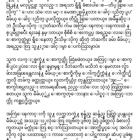
ဖြဲ႕နဲ႔ မလုပ္ခ်င္ဘူး သူလည္း အရသာ ရွိရွိ ခံစားပါေစ—တိပ္ ခြာေပး
လိုက္” ” ေဟး သဲေလး မင္း မေအာ္ဖူးမို႔လား ေခါင္းညိတ္ျပ”
မီခ်ယ္ ေခါင္းညိတ္ျပလိုက္တယ္။ တိပ္ကို ခြာေပးတယ္။ အခ်ိန္မဆိုင္း
ဘဲ ဦးသိမ္းပိုက္ ႏွာတံႀကီး က်မ အကြဲေၾကာင္းၾကားထဲ န
စ္ျမဳပ္လာၿပီး ရႈးခနဲ နမ္းတယ္။ စိုစိစိ ေစးကပ္ကပ္ အရည္ေလးေတြ
ေစာက္ပတ္ထဲမွာ ရွိေနေတာ့ ဦးသိမ္းပိုက္ ဆိုတဲ့ ဘဲႀကီး ခမ်ာ မီခ်ယ့္
အရည္ေတြ သူ႔ႏွာေခါင္းမွာ ေပက်ံသြားမွာပဲ။
သူက လက္ႏွစ္ဖက္နဲ႔ ေစာက္ပတ္ကို ဆြဲၿဖဲတယ္။ အတြင္းမွာ ေစာက္
စိျပဴးျပဴးေလး ရွိေနမွာမွန္း ဒီဘဲႀကီး မသိဘဲ ေနမလား။ လွ်ာ
ဖ်ားအခြၽန္ကေလးနဲ႔ မီခ်ယ့္ေစာက္စိကိုမွ ေဂါက္႐ိုက္တံနဲ႔ ေဂါက္သီး႐ို
က္သလို တခ်က္ ခတ္ထုတ္တယ္။ လူတကိုယ္လုံး တုန္တက္သြားတယ္။ “အူး—” ေ
စာက္ပါးစပ္ကလည္း တားမရဆီးမရ ညည္းသံေလး သဲ့သဲ့ ထြက္သြားေ
စတယ္။ သူက မီခ်ယ့္ရဲ႕ ေစာက္ပတ္ေဘးနား ေပါင္ရင္း အတြင္းဘ
က္ကို ကစ္ဆင္႐ိုက္တယ္။
အကြဲေၾကာင္းကို သူ႔ လက္တဘက္နဲ႔ စုန္ခ်ည္ ဆန္ခ်ည္ ပြတ္ဆြဲျပန္တယ္။
မီခ်ယ့္ရင္ထဲ အသည္းႏွလုံးေတြ တျဗဳတ္ျဗဳတ္ ဆြဲျဖဳတ္သလို ခံစားလို
က္ရတယ္။ မ်က္လုံးေတြ စင္းက်သြားတယ္။ ေအာက္အိပ္စင္ေပၚ အလ်ား
လိုက္ လွဲေပးထားရင္း ကားေပးထားတဲ့ ေပါင္ၾကားမွာ ဆံပင္ျဖဴစျ