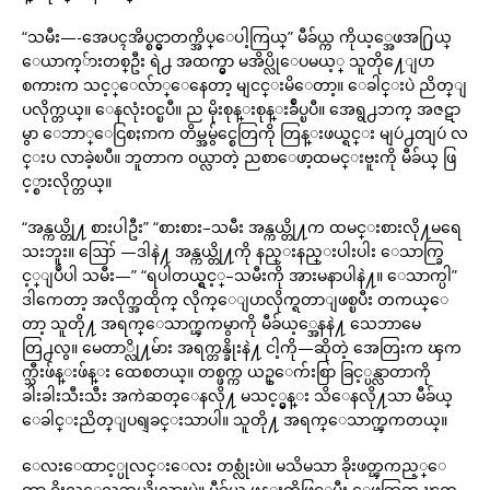
“သမီး—-အေပၚအိပ္စင္မွာတက္အိပ္ေပါ့ကြယ္” မီခ်ယ္က ကိုယ့္အေဖအ႐ြယ္
ေယာက္်ားတစ္ဦး ရဲ႕ အထက္မွာ မအိပ္လိုေပမယ့္ သူတို႔ေျပာ
စကားက သင့္ေလ်ာ္ေနေတာ့ မျငင္းမိေတာ့။ ေခါင္းပဲ ညိတ္ျ
ပလိုက္တယ္။ ေနလုံးဝင္ၿပီ။ ည မိုးစုန္းစုန္းခ်ဳပ္ၿပီ။ အေရွ႕ဘက္ အဇဋာ
မွာ ေဘာ္ေငြစႏၵာက တိမ္အမွ်င္စေတြကို တြန္းဖယ္ရင္း မျပဴ႕တျပဴ လ
င္းပ လာခဲ့ၿပီ။ ဘူတာက ဝယ္လာတဲ့ ညစာေဖာ့ထမင္းဗူးကို မီခ်ယ္ ဖြ
င့္စားလိုက္တယ္။
“အန္ကယ္တို႔ စားပါဦး” “စားစား–သမီး အန္ကယ္တို႔က ထမင္းစားလို႔မရေ
သးဘူး။ ဪ —ဒါနဲ႔ အန္ကယ္တို႔ကို နည္းနည္းပါးပါး ေသာက္ခြ
င့္ျပဳပါ သမီး—” “ရပါတယ္ရွင့္–သမီးကို အားမနာပါနဲ႔။ ေသာက္ပါ”
ဒါကေတာ့ အလိုက္အထိုက္ လိုက္ေျပာလိုက္ရတာျဖစ္ၿပီး တကယ္ေ
တာ့ သူတို႔ အရက္ေသာက္ၾကမွာကို မီခ်ယ့္အေနနဲ႔ သေဘာမေ
တြ႕လွ။ မေတာ္လို႔မ်ား အရက္တန္ခိုးနဲ႔ ငါ့ကို—ဆိုတဲ့ အေတြးက ၾက
က္သီးဖ်န္းဖ်န္း ထေစတယ္။ တစ္ဖက္က ယဥ္ေက်းစြာ ခြင့္ပန္လာတာကို
ခါးခါးသီးသီး အကဲဆတ္ေနလို႔ မသင့္မွန္း သိေနလို႔သာ မီခ်ယ္
ေခါင္းညိတ္ျပရျခင္းသာပါ။ သူတို႔ အရက္ေသာက္ၾကတယ္။
ေလးေထာင့္ပုလင္းေလး တစ္လုံးပဲ။ မသိမသာ ခိုးဖတ္ၾကည့္ေ
တာ့ ဂိုးလ္ေလဘယ္ဆိုလားပဲ။ မီခ်ယ္က ဖုန္းကိုဖြင့္ၿပီး ေဖ့ဘြတ္ ၾက