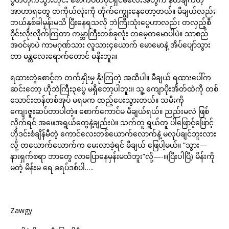
အာဟာရတွေ တကိုယ်လုံးကို တိုက်ကျွေးနေတော့တယ်။ မီချယ်လည်း
ဘယ်နှစ်ခါမှန်းမသိ ပြီးနေရသလို ဘဲကြီးသုံးပွေဟာလည်း တလှည့်စီ
ဝိုင်းလိုးလိုက်ကြတာ ကမ္ဘာကြီးတစ်ခုလုံး တမေ့တမောပါပဲ။ သာစည်
အဝင်မှာပဲ ကာမဂုဏ်သား လူသား၄ယောက် မောမောနဲ့ အိပ်ပျော်သွား
တာ မန္တလေးရောက်တောင် မနိုးဘူး။
ရထားတွဲစောင့်က တက်နှိုးမှ နိုးကြတဲ့ အထိပါ။ မီချယ် ရထားပေါ်က
ဆင်းတော့ ဟိုဘဲကြီး၃ပွေ မရှိတော့ပါဘူး။ သူ့ ကျောပိုးအိတ်ထဲကို တစ်
သောင်းတန်တစ်အုပ် မရမက ထည့်ပေးသွားတယ်။ သမီးကို
ကျေးဇူးဆပ်တာပါတဲ့။ စောက်ကောင်မ မီချယ်ရယ်။ ညည်းမလဲ ဖြစ်
လိုက်ရင် အဖေအရွယ်တွေနဲ့ချည်းပဲ။ သက်တူ ရွယ်တူ ပါဖြောင့်ဖြောင့်
ဟိုဒင်းစံချိန်မီတဲ့ ကောင်လေးတစ်ယောက်လောက်နဲ့ မလုပ်ချင်ဘူးလား
လို့ တယောက်ယောက်က မေးလာခဲ့ရင် မီချယ် ဖြေပါ့မယ်။ “သွား—
နားရှက်စရာ ဘာတွေ လာပြောနေမှန်းမသိဘူး”လို့—-။(ပြီးပါပြီ) မိန်းကို
မတဲ့ မိန်းမ ရေ ခရပ်ဒစ်ပါ…..
Zawgy