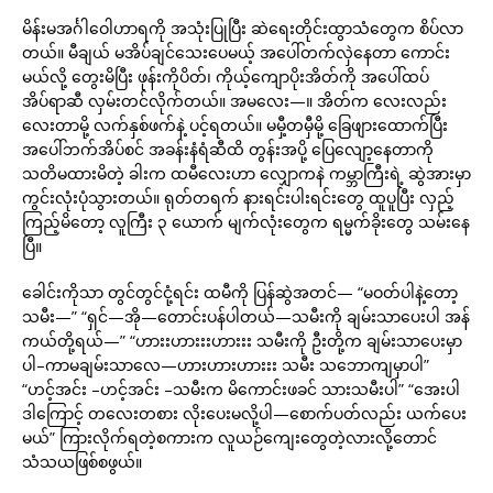
မိန်းမအင်္ဂါဝေါဟာရကို အသုံးပြုပြီး ဆဲရေးတိုင်းထွာသံတွေက စိပ်လာ
တယ်။ မီချယ် မအိပ်ချင်သေးပေမယ့် အပေါ်တက်လှဲနေတာ ကောင်း
မယ်လို့ တွေးမိပြီး ဖုန်းကိုပိတ်၊ ကိုယ့်ကျောပိုးအိတ်ကို အပေါ်ထပ်
အိပ်ရာဆီ လှမ်းတင်လိုက်တယ်။ အမလေး—။ အိတ်က လေးလည်း
လေးတာမို့ လက်နှစ်ဖက်နဲ့ ပင့်ရတယ်။ မမှီ့တမှီမို့ ခြေဖျားထောက်ပြီး
အပေါ်ဘက်အိပ်စင် အခန်းနံရံဆီထိ တွန်းအပို့ ပြေလျော့နေတာကို
သတိမထားမိတဲ့ ခါးက ထမီလေးဟာ လျှောကနဲ ကမ္ဘာကြီးရဲ့ ဆွဲအားမှာ
ကွင်းလုံးပုံသွားတယ်။ ရုတ်တရက် နားရင်းပါးရင်းတွေ ထူပူပြီး လှည့်
ကြည့်မိတော့ လူကြီး ၃ ယောက် မျက်လုံးတွေက ရမ္မက်ခိုးတွေ သမ်းနေ
ပြီ။
ခေါင်းကိုသာ တွင်တွင်ငုံ့ရင်း ထမီကို ပြန်ဆွဲအတင်— “မဝတ်ပါနဲ့တော့
သမီး—” “ရှင်—အို—တောင်းပန်ပါတယ်—သမီးကို ချမ်းသာပေးပါ အန်
ကယ်တို့ရယ်—” “ဟားးဟားးးဟားးး သမီးကို ဦးတို့က ချမ်းသာပေးမှာ
ပါ–ကာမချမ်းသာလေ—ဟားဟားဟားးး သမီး သဘောကျမှာပါ”
“ဟင့်အင်း –ဟင့်အင်း –သမီးက မိကောင်းဖခင် သားသမီးပါ” “အေးပါ
ဒါကြောင့် တလေးတစား လိုးပေးမလို့ပါ—စောက်ပတ်လည်း ယက်ပေး
မယ်” ကြားလိုက်ရတဲ့စကားက လူယဉ်ကျေးတွေတဲ့လားလို့တောင်
သံသယဖြစ်စဖွယ်။