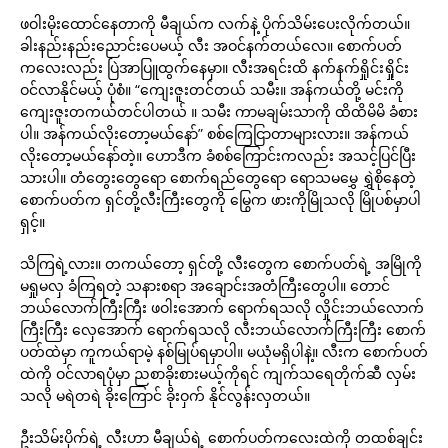
ဖဝါးမိုးထောင်နေတာကို မီချယ်က လက်နဲ့ ပိုက်သိမ်းပေးလိုက်တယ်။
ခါးနည်းနည်းညောင်းပေမယ့် လီး အဝင်နက်တယ်လေ။ စောက်ပတ်
ကလေးလည်း ပြဲအာပြူထွက်နေမှာ။ လီးအရင်းထိ နက်နက်ရှိုင်းရှိုင်း
ဝင်လာနိုင်မယ့် ပုံစံ။ “ကျေးဇူးတင်တယ် သမီး။ အန်ကယ်တို့ မင်းကို
ကျေးဇူးတကယ်တင်ပါတယ် ။ သမီး ကာမချမ်းသာကို ထိထိမိမိ ခံစား
ပါ။ အန်ကယ်လိုးတော့မယ်နော်” စစ်ကြေငြာတာများလား။ အန်ကယ်
လိုးတော့မယ်နော်တဲ့။ ဟောဒီက ခံစစ်ကြောင်းကလည်း အသင့်ပြင်ပြီး
သားပါ။ တံတွေးတွေရော စောက်ရည်တွေရော ရောသမမွှေ ရွှဲစိုနေတဲ့
စောက်ပတ်က ရှင်တို့လီးကြီးတွေကို မြွေက ဖားကိုမြိုသလို မြိုပစ်မှာပါ
ရှင့်။
သိကြရဲ့လား။ တကယ်တော့ ရှင်တို့ လီးတွေက စောက်ပတ်ရဲ့ အမြိုကို
မရှုမလှ ခံကြရတဲ့ သနားစရာ အချောင်းအတံကြီးတွေပါ။ တောင်
ဘယ်လောက်ကြီးကြီး ဖဝါးအောက် ရောက်ရသလို လှိုင်းဘယ်လောက်
ကြီးကြီး လှေအောက် ရောက်ရသလို လီးဘယ်လောက်ကြီးကြီး စောက်
ပတ်ထဲမှာ ကူကယ်ရာမဲ့ နစ်မြုပ်ရမှာပါ။ မယုံမရှိပါနဲ့။ လီးက စောက်ပတ်
ထဲကို ဝင်လာရပုံမှာ ညစာခိုးစားမယ့်ကိုရင် ကျက်သရေတိုက်ဆီ လှမ်း
သလို မရဲတရဲ ခိုးကြောင် ခိုးဝှက် နိုင်လွန်းလှတယ်။
ဦးသိမ်းပိုက်ရဲ့ လီးဟာ မီချယ်ရဲ့ စောက်ပတ်ကလေးထဲကို တထစ်ချင်း