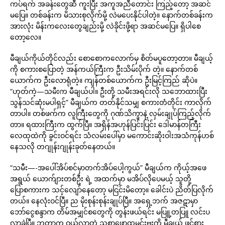
ကပ်ရက် အခန်းတွေဆီ ကူးပြီး အကူအညီတောင်း ကြည့်တော့ အဆင်
မပြေ။ တစ်ခန်းက မိသားစုလိုက်မို့ လဲမပေးနိုင်ပါတဲ့။ နောက်တစ်ခန်းက
အားလုံး မိန်းကလေးတွေချည်းမို့ လဲခိုင်းဖို့ရာ အဆင်မပြေ။ ရှိပါစေ
တော့လေ။
မီချယ်ကိုယ်တိုင်လည်း စောစောကလောက်မှ စိတ်မပူတော့တာ။ မီချယ့်
ကို စကားစပြောတဲ့ အန်ကယ်ကြီးက ဦးသိမ်းပိုက် တဲ့။ နောက်တစ်
ယောက်က ဦးလောရုံတဲ့။ ကျန်တစ်ယောက်က ဦးမြင့်ကြည် ဆိုပဲ။
“ဟုတ်ကဲ့—သမီးက မီချယ်ပါ။ ဦးတို့ သမီးအရင်းလို သဘောထားပြီး
သွန်သင်ဆုံးမပါရှင့်” မီချယ်က တတ်နိုင်သမျှ စကားတံတိုင်း ကာလိုက်
တာပါ။ တစ်ဖက်က လူကြီးတွေကို ဂုဏ်သိက္ခာနဲ့ လှမ်းချုပ်ကြည့်လိုက်
တာ။ ရထားကြီးက ထွက်ပြီ။ အရှိန်အဟုန်ပြင်းပြင်း ဒေါမာန်တကြီး
လေထုထဲကို ခွင်းဝင်ရင်း သံလမ်းပေါ်မှာ မကောင်းဆိုးဝါးအသံကုန်ဟစ်
နေသလို တဂျုန်းဂျုန်းခုတ်နေတယ်။
“သမီး—-အပေါ်အိပ်စင်မှာတက်အိပ်ပေါ့ကွယ်” မီချယ်က ကိုယ့်အဖေ
အရွယ် ယောက်ျားတစ်ဦး ရဲ့ အထက်မှာ မအိပ်လိုပေမယ့် သူတို့
ပြောစကားက သင့်လျော်နေတော့ မငြင်းမိတော့။ ခေါင်းပဲ ညိတ်ပြလိုက်
တယ်။ နေလုံးဝင်ပြီ။ ည မိုးစုန်းစုန်းချုပ်ပြီ။ အရှေ့ဘက် အဇဋာမှာ
ဘော်ငွေစန္ဒာက တိမ်အမျှင်စတွေကို တွန်းဖယ်ရင်း မပြူ့တပြူ လင်းပ
လာခဲ့ပြီ။ ဘူတာက ဝယ်လာတဲ့ ညစာဖော့ထမင်းဗူးကို မီချယ် ဖွင့်စား