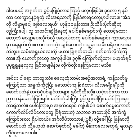
ဒါပေမယ့် အရှက်က ခွင့်မပြုခဲ့တာကြောင့် မလုပ်ဖြစ်ခဲ့။ ခုတော့ ၅ နှစ်
တာ ဝေးကွာနေခဲ့ရတဲ့ လီးအရသာကို ပြန်ခံစားရတော့မှာပါလား။ “အဲဒ
လို လိမ္မာမှပေါ့ ချစ်လေးရယ်” ဟွန်းးးးမုန်းတာ။ ဦးသိမ်းပိုက်ဆိုတဲ့
လူကြီးပေါ့။ သူ အတင်းဆွဲဖြဲနေတဲ့ ပေါင်နှစ်ချောင်းကို တောင့်မထား
တော့ဘဲ လျော့ပေးလိုက်လို့ အလွယ်တကူ ပေါင်နှစ်ချောင်း ကွာအသွား
မှာ ရေရွတ်တဲ့ စကား။ ဘာတဲ့။ ချစ်လေးတဲ့။ သူ့မှာ သမီး မရှိဘူးလားမ
သိဘူး။ သမီးအရွယ်လေးကို မယားပြုရက်တယ်။ ရက်စက်လိုက်ကြ
တာ။ အို ယောက်ျားတွေ အကုန်ပါပဲ။ ၃၇၆ ကြောက်လို့သာ။ မဟုတ်ရင်
ပုပုရွရွနုနုလှလှ မြင်သမျှမိန်းမ လိုက်လိုးနေကြမလား မသိ။
အင်းးး ငါရော ဘာထူးလဲ။ ဓလေ့ထုံးတမ်းအစဉ်အလာရဲ့ ကန့်သတ်မှု
ကြောင့်သာ အရှက်ကိုငဲ့ပြီး မသောင်းကျန်းရဲတာ။ လီးအမျိုးမျိုးကို
စောက်ပတ်နဲ့ တက်ငုံပစ်ချင်တာများ ရွစိကိုထိုးလို့။ ဟင့်အင်းကွာ ဘာ
ညာ ဟန်ဆောင်ငြင်းရင်း ပေါင်တံခါးကြီး ပွင့်သွားပါပြီ။ ပေါင်ကြားမှာ
ဘာရှိသလဲ။ ပေါင်ကြားမှာ အနက်ရောင် ကျဲပါးပါး စောက်မွေးကောက်
ကောက်လိမ်လိမ်လေးတွေ ခြံရံထားတဲ့ သဘာဝ အသားစိုင် အက်ကွဲ
ကြောင်းလေး ရှိပါတယ်။ အင်္ဂလိပ်ဘာသာနဲ့ (ပူစီ) လို့ခေါ်ပြီး မြန်မာလို
စောက်ပတ် သို့မဟုတ် စောက်ဖုတ်လို့ ခေါ်တဲ့ မိန်းကလေးတွေရဲ့ ရတနာ
လှိုင်ဂူကလေးပါ။