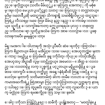
ည့္ေနလိုက္တယ္။ (သတိ။ မီခ်ယ့္ရဲ႕ ေဖ့ဘြတ္ အေကာင့္ ကို မစုံစ
မ္းရ။ လုံးဝ မေျပာျပႏိုင္ဘူး) သတင္းေတြလည္း တက္လာတယ္။
မုဒိမ္းမႈတခ်ိဳ႕ဆို မထင္ရက္စရာ သိကၡာရွိ သမာဓိရွိလိမ့္မယ္ ထင္ရသူေ
တြရဲ႕ လီးသရမ္းမႈေတြ။ မီခ်ယ္ နည္းနည္း ေက်ာခ်မ္းလာတ
ယ္။ သူတို႔ ေသာက္ခါစကေတာ့ ဣေျႏၵရရပဲ။ ပုလင္း တစ္ဝက္လ
ည္းက်ိဳးလာေရာ သူတို႔အသံေတြက အာေလးလွ်ာေလး ျဖစ္
လာၾကၿပီ။ မူမမွန္ခ်င္ေတာ့။
မိန္းမအဂၤါေဝါဟာရကို အသုံးျပဳၿပီး ဆဲေရးတိုင္းထြာသံေ
တြက စိပ္လာတယ္။ မီခ်ယ္ မအိပ္ခ်င္ေသးေပမယ့္ အေပၚတက္လွဲေနတာ
ေကာင္းမယ္လို႔ ေတြးမိၿပီး ဖုန္းကိုပိတ္၊ ကိုယ့္ေက်ာပိုးအိတ္ကို
အေပၚထပ္ အိပ္ရာဆီ လွမ္းတင္လိုက္တယ္။ အမေလး—။ အိတ္က ေလးလ
ည္းေလးတာမို႔ လက္ႏွစ္ဖက္နဲ႔ ပင့္ရတယ္။ မမွီ႔တမွီမို႔ ေျခ
ဖ်ားေထာက္ၿပီး အေပၚဘက္အိပ္စင္ အခန္းနံရံဆီထိ တြန္းအပို႔ ေျ
ပေလ်ာ့ေနတာကို သတိမထားမိတဲ့ ခါးက ထမီေလးဟာ ေလွ်ာကနဲ
ကမာၻႀကီးရဲ႕ ဆြဲအားမွာ ကြင္းလုံးပုံသြားတယ္။ ႐ုတ္တရက္ နားရ
င္းပါးရင္းေတြ ထူပူၿပီး လွည့္ၾကည့္မိေတာ့ လူႀကီး ၃ ေယာ
က္ မ်က္လုံးေတြက ရမၼက္ခိုးေတြ သမ္းေနၿပီ။
ေခါင္းကိုသာ တြင္တြင္ငုံ႔ရင္း ထမီကို ျပန္ဆြဲအတင္— “မဝတ္ပါနဲ႔ေ