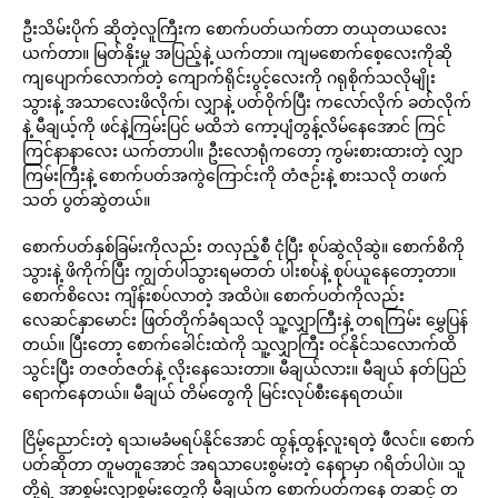
ဦးသိမ်းပိုက် ဆိုတဲ့လူကြီးက စောက်ပတ်ယက်တာ တယုတယလေး
ယက်တာ။ မြတ်နိုးမှု အပြည့်နဲ့ ယက်တာ။ ကျမစောက်စေ့လေးကိုဆို
ကျပျောက်လောက်တဲ့ ကျောက်ရိုင်းပွင့်လေးကို ဂရုစိုက်သလိုမျိုး
သွားနဲ့ အသာလေးဖိလိုက်၊ လျှာနဲ့ ပတ်ဝိုက်ပြီး ကလော်လိုက် ခတ်လိုက်
နဲ့ မီချယ့်ကို ဖင်နဲ့ကြမ်းပြင် မထိဘဲ ကော့ပျံတွန့်လိမ်နေအောင် ကြင်
ကြင်နာနာလေး ယက်တာပါ။ ဦးလောရုံကတော့ ကွမ်းစားထားတဲ့ လျှာ
ကြမ်းကြီးနဲ့ စောက်ပတ်အကွဲကြောင်းကို တံဇဉ်းနဲ့ စားသလို တဖက်
သတ် ပွတ်ဆွဲတယ်။
စောက်ပတ်နှစ်ခြမ်းကိုလည်း တလှည့်စီ ငုံပြီး စုပ်ဆွဲလိုဆွဲ။ စောက်စိကို
သွားနဲ့ ဖိကိုက်ပြီး ကျွတ်ပါသွားရမတတ် ပါးစပ်နဲ့ စုပ်ယူနေတော့တာ။
စောက်စိလေး ကျိန်းစပ်လာတဲ့ အထိပဲ။ စောက်ပတ်ကိုလည်း
လေဆင်နှာမောင်း ဖြတ်တိုက်ခံရသလို သူ့လျှာကြီးနဲ့ တရကြမ်း မွှေပြန်
တယ်။ ပြီးတော့ စောက်ခေါင်းထဲကို သူ့လျှာကြီး ဝင်နိုင်သလောက်ထိ
သွင်းပြီး တဇတ်ဇတ်နဲ့ လိုးနေသေးတာ။ မီချယ်လား။ မီချယ် နတ်ပြည်
ရောက်နေတယ်။ မီချယ် တိမ်တွေကို မြင်းလုပ်စီးနေရတယ်။
ငြိမ့်ညောင်းတဲ့ ရသ၊မခံမရပ်နိုင်အောင် ထွန့်ထွန့်လူးရတဲ့ ဖီလင်။ စောက်
ပတ်ဆိုတာ တူမတူအောင် အရသာပေးစွမ်းတဲ့ နေရာမှာ ဂရိတ်ပါပဲ။ သူ
တို့ရဲ့ အာစွမ်းလျှာစွမ်းတွေကို မီချယ်က စောက်ပတ်ကနေ တဆင့် တ