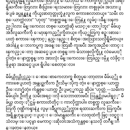
ရည္ရည္မြန္မြန္ လူႀကီးေတြလို႔ ေယဘုယ် ေကာက္ခ်က္ခ်ႏိုင္တယ္။ အရာ
ရွိႀကီးေတြလား စီးပြားေရးသမားေတြလား တစ္ခုခုပဲ။ အသားျ
ဖဴျဖဴ ခပ္သန႔္သန႔္ ကိုယ္ခႏၶာတုတ္တုတ္နဲ႔လူက စကားစလာတယ္။ “သမီး တ
စ္ေယာက္ထဲလား” “ဟုတ္” “တစ္ဖက္အခန္းေတြနဲ႔ လူခ်င္းခ်ိန္းၾက
ည့္ပါလား မိန္းကေလး တစ္ေယာက္ထဲဆို မသင့္ေတာ္ပါဘူး” မီခ်ယ္
အဲဒီလူႀကီးကို ေမာ့ၾကည့္လိုက္မိတယ္။ ကိုယ့္အတြက္ စဥ္းစားေ
ပးတဲ့ စကားေၾကာင့္ နည္းနည္း စိတ္ေအးသြားသလိုရွိမိတယ္။
အဲဒါနဲ႔ ေဘးကပ္ရက္ အခန္းေတြဆီ ကူးၿပီး အကူအညီေတာင္း
ၾကည့္ေတာ့ အဆင္မေျပ။ တစ္ခန္းက မိသားစုလိုက္မို႔ လဲမေပးႏို
င္ပါတဲ့။ ေနာက္တစ္ခန္းက အားလုံး မိန္းကေလးေတြခ်ည္းမို႔ လဲခိုင္း
ဖို႔ရာ အဆင္မေျပ။ ရွိပါေစေတာ့ေလ။
မီခ်ယ္ကိုယ္တိုင္လည္း ေစာေစာကေလာက္မွ စိတ္မပူေတာ့တာ။ မီခ်ယ့္ကို စ
ကားစေျပာတဲ့ အန္ကယ္ႀကီးက ဦးသိမ္းပိုက္ တဲ့။ ေနာက္တစ္ေယာက္က
ဦးေလာ႐ုံတဲ့။ က်န္တစ္ေယာက္က ဦးျမင့္ၾကည္ ဆိုပဲ။ “ဟုတ္ကဲ့—သမီးက
မီခ်ယ္ပါ။ ဦးတို႔ သမီးအရင္းလို သေဘာထားၿပီး သြန္သင္ဆုံးမပါရွင့္” မီ
ခ်ယ္က တတ္ႏိုင္သမွ် စကားတံတိုင္း ကာလိုက္တာပါ။ တစ္ဖက္က လူႀကီးေ
တြကို ဂုဏ္သိကၡာနဲ႔ လွမ္းခ်ဳပ္ၾကည့္လိုက္တာ။ ရထားႀကီးက ထြက္ၿပီ။
အရွိန္အဟုန္ျပင္းျပင္း ေဒါမာန္တႀကီး ေလထုထဲကို ခြင္းဝင္ရင္း
သံလမ္းေပၚမွာ မေကာင္းဆိုးဝါးအသံကုန္ဟစ္ေနသလို တဂ်ဳန္းဂ်ဳ
န္းခုတ္ေနတယ္။