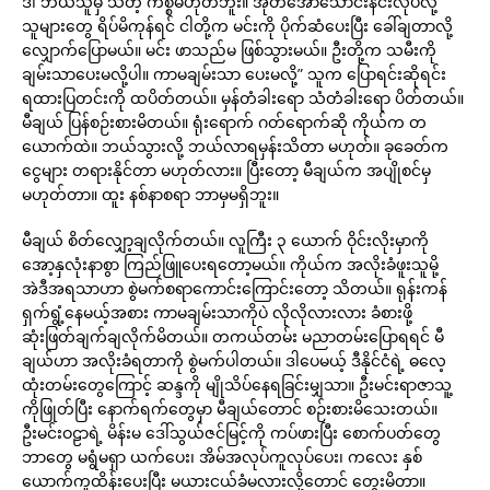
ဒါ ဘယ်သူမှ သိတဲ့ ကိစ္စမဟုတ်ဘူး။ အုတ်အော်သောင်းနင်းလုပ်လို့
သူများတွေ ရိပ်မိကုန်ရင် ငါတို့က မင်းကို ပိုက်ဆံပေးပြီး ခေါ်ချတာလို့
လျှောက်ပြောမယ်။ မင်း ဖာသည်မ ဖြစ်သွားမယ်။ ဦးတို့က သမီးကို
ချမ်းသာပေးမလို့ပါ။ ကာမချမ်းသာ ပေးမလို့” သူက ပြောရင်းဆိုရင်း
ရထားပြတင်းကို ထပိတ်တယ်။ မှန်တံခါးရော သံတံခါးရော ပိတ်တယ်။
မီချယ် ပြန်စဉ်းစားမိတယ်။ ရုံးရောက် ဂတ်ရောက်ဆို ကိုယ်က တ
ယောက်ထဲ။ ဘယ်သွားလို့ ဘယ်လာရမှန်းသိတာ မဟုတ်။ ခုခေတ်က
ငွေများ တရားနိုင်တာ မဟုတ်လား။ ပြီးတော့ မီချယ်က အပျိုစင်မှ
မဟုတ်တာ။ ထူး နစ်နာစရာ ဘာမှမရှိဘူး။
မီချယ် စိတ်လျှော့ချလိုက်တယ်။ လူကြီး ၃ ယောက် ဝိုင်းလိုးမှာကို
အော့နှလုံးနာစွာ ကြည်ဖြူပေးရတော့မယ်။ ကိုယ်က အလိုးခံဖူးသူမို့
အဲဒီအရသာဟာ စွဲမက်စရာကောင်းကြောင်းတော့ သိတယ်။ ရုန်းကန်
ရှက်ရွံ့နေမယ့်အစား ကာမချမ်းသာကိုပဲ လိုလိုလားလား ခံစားဖို့
ဆုံးဖြတ်ချက်ချလိုက်မိတယ်။ တကယ်တမ်း မညာတမ်းပြောရရင် မီ
ချယ်ဟာ အလိုးခံရတာကို စွဲမက်ပါတယ်။ ဒါပေမယ့် ဒီနိုင်ငံရဲ့ ဓလေ့
ထုံးတမ်းတွေကြောင့် ဆန္ဒကို မျိုသိပ်နေရခြင်းမျှသာ။ ဦးမင်းရာဇာသူ့
ကိုဖြုတ်ပြီး နောက်ရက်တွေမှာ မီချယ်တောင် စဉ်းစားမိသေးတယ်။
ဦးမင်းဝဠာရဲ့ မိန်းမ ဒေါ်သွယ်ဇင်မြင့်ကို ကပ်ဖားပြီး စောက်ပတ်တွေ
ဘာတွေ မရွံမရှာ ယက်ပေး၊ အိမ်အလုပ်ကူလုပ်ပေး၊ ကလေး နှစ်
ယောက်ကူထိန်းပေးပြီး မယားငယ်ခံမလားလို့တောင် တွေးမိတာ။