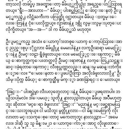
တာ့သလို တဖ်ပ္ဖ်ပ္ အခတ္မွာေတာ့ မီခ်ယ့္တကိုယ္လုံး အရည္ေပ်ာ္က်သြားရ
တယ္။ “ရွီး—အားဟား—” မီခ်ယ့္ ပါးစပ္အပြင့္ကို ေခ်ာင္းေနတဲ့ ဦးျ
မင့္ၾကည္ရဲ႕ လိင္တံႀကီးက ပလြတ္ဆို ဝင္လာတယ္။ မီခ်ယ္ ႏႈတ္ခမ္းေ
လးေတြနဲ႔ ငုံေပးလိုက္တယ္။ လွ်ာဖ်ားနဲ႔ ဒစ္ကို လွမ္းလွမ္းပုတ္ေပး
လိုက္မိတယ္။ “အ—အ—” ဒါ က မီခ်ယ့္အသံ မဟုတ္။
ဦးျမင့္ၾကည္ အသံ။ ေယာက္်ားတစ္ေယာက္ ေကာ့ပ်ံသြားေအာ
င္ ညည္းစုပ္ႏိုင္သလား မီခ်ယ္လို႔ မေမးပါနဲ႔။ လက္ဦးဆရာ မမေႏြႏွ
င္းနဲ႔ ဦးမင္းဝဠာ ရွိခဲ့ဖူးတယ္ေလ။ မမေႏြႏွင္းေၾကာင့္ မီခ်
ယ္ ေစာက္ပတ္ယက္ေပးတတ္သလို ဦးမင္းရာဇာနဲ႔ လက္ေတြ႕သင္တန္း
ဆင္းခဲ့ရတာေၾကာင့္ လီးစုပ္တတ္တာလည္း ဆန္းမွ မဆန္းဘဲကို။
ေႏွာေလ။ “ေမးေနတာ ေျဖပါဦးကြာ အလိုးခံဖူးလားလို႔” ဦး
သိမ္းပိုက္က မီခ်ယ့္ ေစာက္ပတ္ဆီမွ မ်က္ႏွာ ခဏခြာရင္း ေမးတယ္။
“အြင္း–” ပါးစပ္ထဲမွာ လီးပလုတ္ပေလာင္းနဲ႔ မီခ်ယ္ေျဖရတာပါ။ ဘ
ယ္ပီသပါ့မလဲ။ ဒါေပမယ့္ သူတို႔ နားလည္ပါတယ္။ မီခ်ယ္ အပ်ိဳမဟုတ္
ဘူး ဆိုတာ။ “ဖင္ေရာ ခံဖူးလား” “အြင္း” “မညာနဲ႔ မင္းဖင္အရာမယြ
င္းေသးဘူးရယ္။ ငါ မသိဘူး မွတ္လို႔လား—ငါ မိန္းမေတြကို လိုး
လာတာ မင္းသက္ေစ့ေတာင္ မကေတာ့ဘူး နားလည္လား—” အမေ
လး။ ဒါဆို သူ သူ မိန္းမ၂၁ ေယာက္ေက်ာ္ေအာင္ လိုးဖူးတာေ