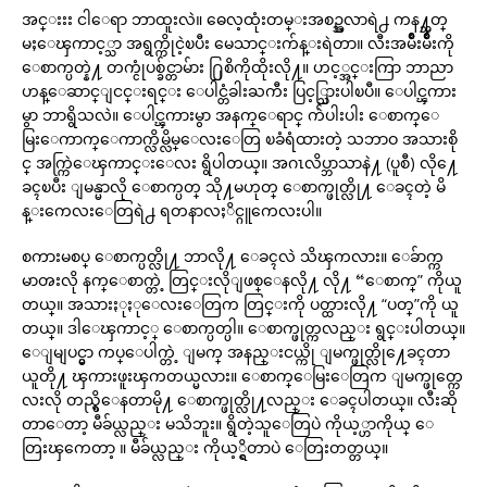
အင္းးး ငါေရာ ဘာထူးလဲ။ ဓေလ့ထုံးတမ္းအစဥ္အလာရဲ႕ ကန႔္သတ္
မႈေၾကာင့္သာ အရွက္ကိုငဲ့ၿပီး မေသာင္းက်န္းရဲတာ။ လီးအမ်ိဳးမ်ိဳးကို
ေစာက္ပတ္နဲ႔ တက္ငုံပစ္ခ်င္တာမ်ား ႐ြစိကိုထိုးလို႔။ ဟင့္အင္းကြာ ဘာညာ
ဟန္ေဆာင္ျငင္းရင္း ေပါင္တံခါးႀကီး ပြင့္သြားပါၿပီ။ ေပါင္ၾကား
မွာ ဘာရွိသလဲ။ ေပါင္ၾကားမွာ အနက္ေရာင္ က်ဲပါးပါး ေစာက္ေ
မြးေကာက္ေကာက္လိမ္လိမ္ေလးေတြ ၿခံရံထားတဲ့ သဘာဝ အသားစို
င္ အက္ကြဲေၾကာင္းေလး ရွိပါတယ္။ အဂၤလိပ္ဘာသာနဲ႔ (ပူစီ) လို႔ေ
ခၚၿပီး ျမန္မာလို ေစာက္ပတ္ သို႔မဟုတ္ ေစာက္ဖုတ္လို႔ ေခၚတဲ့ မိ
န္းကေလးေတြရဲ႕ ရတနာလႈိင္ဂူကေလးပါ။
စကားမစပ္ ေစာက္ပတ္လို႔ ဘာလို႔ ေခၚလဲ သိၾကလား။ ေခ်ာက္က
မာၻးလို နက္ေစာက္တဲ့ တြင္းလိုျဖစ္ေနလို႔ လို႔ “ေစာက္” ကိုယူ
တယ္။ အသားႏုႏုေလးေတြက တြင္းကို ပတ္ထားလို႔ “ပတ္”ကို ယူ
တယ္။ ဒါေၾကာင့္ ေစာက္ပတ္ပါ။ ေစာက္ဖုတ္ကလည္း ရွင္းပါတယ္။
ေျမျပင္မွာ ကပ္ေပါက္တဲ့ ျမက္ အနည္းငယ္ကို ျမက္ဖုတ္လို႔ေခၚတာ
ယူတို႔ ၾကားဖူးၾကတယ္မလား။ ေစာက္ေမြးေတြက ျမက္ဖုတ္ကေ
လးလို တည္ရွိေနတာမို႔ ေစာက္ဖုတ္လို႔လည္း ေခၚပါတယ္။ လီးဆို
တာေတာ့ မီခ်ယ္လည္း မသိဘူး။ ရွိတဲ့သူေတြပဲ ကိုယ့္ဟာကိုယ္ ေ
တြးၾကေတာ့ ။ မီခ်ယ္လည္း ကိုယ့္ရွိတာပဲ ေတြးတတ္တယ္။