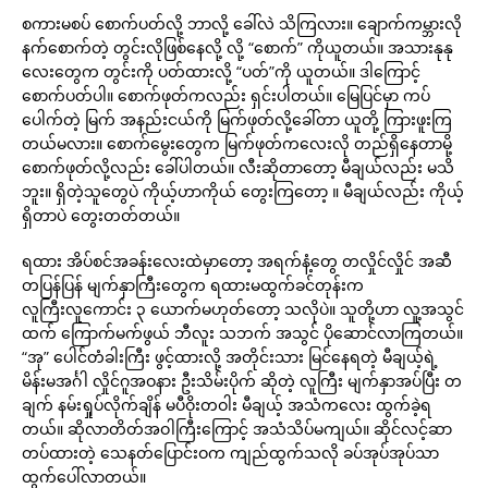
စကားမစပ် စောက်ပတ်လို့ ဘာလို့ ခေါ်လဲ သိကြလား။ ချောက်ကမ္ဘားလို
နက်စောက်တဲ့ တွင်းလိုဖြစ်နေလို့ လို့ “စောက်” ကိုယူတယ်။ အသားနုနု
လေးတွေက တွင်းကို ပတ်ထားလို့ “ပတ်”ကို ယူတယ်။ ဒါကြောင့်
စောက်ပတ်ပါ။ စောက်ဖုတ်ကလည်း ရှင်းပါတယ်။ မြေပြင်မှာ ကပ်
ပေါက်တဲ့ မြက် အနည်းငယ်ကို မြက်ဖုတ်လို့ခေါ်တာ ယူတို့ ကြားဖူးကြ
တယ်မလား။ စောက်မွေးတွေက မြက်ဖုတ်ကလေးလို တည်ရှိနေတာမို့
စောက်ဖုတ်လို့လည်း ခေါ်ပါတယ်။ လီးဆိုတာတော့ မီချယ်လည်း မသိ
ဘူး။ ရှိတဲ့သူတွေပဲ ကိုယ့်ဟာကိုယ် တွေးကြတော့ ။ မီချယ်လည်း ကိုယ့်
ရှိတာပဲ တွေးတတ်တယ်။
ရထား အိပ်စင်အခန်းလေးထဲမှာတော့ အရက်နံ့တွေ တလှိုင်လှိုင် အဆီ
တပြန်ပြန် မျက်နှာကြီးတွေက ရထားမထွက်ခင်တုန်းက
လူကြီးလူကောင်း ၃ ယောက်မဟုတ်တော့ သလိုပဲ။ သူတို့ဟာ လူ့အသွင်
ထက် ကြောက်မက်ဖွယ် ဘီလူး သဘက် အသွင် ပိုဆောင်လာကြတယ်။
“အု” ပေါင်တံခါးကြီး ဖွင့်ထားလို့ အတိုင်းသား မြင်နေရတဲ့ မီချယ့်ရဲ့
မိန်းမအင်္ဂါ လှိုင်ဂူအဝနား ဦးသိမ်းပိုက် ဆိုတဲ့ လူကြီး မျက်နှာအပ်ပြီး တ
ချက် နမ်းရှုပ်လိုက်ချိန် မပီဝိုးတဝါး မီချယ့် အသံကလေး ထွက်ခဲ့ရ
တယ်။ ဆိုလာတိတ်အဝါကြီးကြောင့် အသံသိပ်မကျယ်။ ဆိုင်လင့်ဆာ
တပ်ထားတဲ့ သေနတ်ပြောင်းဝက ကျည်ထွက်သလို ခပ်အုပ်အုပ်သာ
ထွက်ပေါ်လာတယ်။