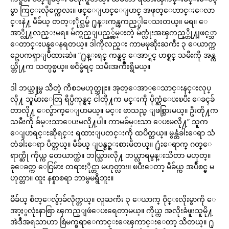
မွာ ကြင္းလိုက္ကေလး။ ဖင္ေျပာင္ေျပာင္ အဖုတ္ေဟာင္းေလာ
င္းနဲ႔ မီခ်ယ္ တတ္ႏိုင္သမွ် ႐ုန္းကန္ၾကည့္ပါေသးတယ္။ မရ။ ေ
အာ္လို႔လည္းမရ။ မ်က္ရည္ျပည့္လွ်မ္းတဲ့ မ်က္လုံးအၾကည့္တို႔ျဖင့္သာ
ေတာင္းပန္ေနရတယ္။ ဒါကိုလည္း ကာမမုဆိုးႀကီး ၃ ေယာက္က
ဥေပကၡာျပဳထားဆဲ။ “႐ုန္းရင္ ကန္ရင္ ေအာ္ရင္ ဟစ္ရင္ သမီးကို အန္က
ယ္တို႔က သတ္ပစ္မယ္။ ၿငိမ္ခံရင္ သမီးအက်ိဳးရွိမယ္။
ဒါ ဘယ္သူမွ သိတဲ့ ကိစၥမဟုတ္ဘူး။ အုတ္ေအာ္ေသာင္းနင္းလုပ္
လို႔ သူမ်ားေတြ ရိပ္မိကုန္ရင္ ငါတို႔က မင္းကို ပိုက္ဆံေပးၿပီး ေခၚခ်
တာလို႔ ေလွ်ာက္ေျပာမယ္။ မင္း ဖာသည္မ ျဖစ္သြားမယ္။ ဦးတို႔က
သမီးကို ခ်မ္းသာေပးမလို႔ပါ။ ကာမခ်မ္းသာ ေပးမလို႔” သူက
ေျပာရင္းဆိုရင္း ရထားျပတင္းကို ထပိတ္တယ္။ မွန္တံခါးေရာ သံ
တံခါးေရာ ပိတ္တယ္။ မီခ်ယ္ ျပန္စဥ္းစားမိတယ္။ ႐ုံးေရာက္ ဂတ္ေ
ရာက္ဆို ကိုယ္က တေယာက္ထဲ။ ဘယ္သြားလို႔ ဘယ္လာရမွန္းသိတာ မဟုတ္။
ခုေခတ္က ေငြမ်ား တရားႏိုင္တာ မဟုတ္လား။ ၿပီးေတာ့ မီခ်ယ္က အပ်ိဳစင္မွ မ
ဟုတ္တာ။ ထူး နစ္နာစရာ ဘာမွမရွိဘူး။
မီခ်ယ္ စိတ္ေလွ်ာ့ခ်လိုက္တယ္။ လူႀကီး ၃ ေယာက္ ဝိုင္းလိုးမွာကို ေ
အာ့ႏွလုံးနာစြာ ၾကည္ျဖဴေပးရေတာ့မယ္။ ကိုယ္က အလိုးခံဖူးသူမို႔
အဲဒီအရသာဟာ စြဲမက္စရာေကာင္းေၾကာင္းေတာ့ သိတယ္။ ႐ု