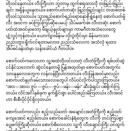
တိုးဝင်နေတယ်။ လီးကြီးဟာ ဘူတာမှ ထွက်စရထားလို တဖြည်းဖြည်း
ချင်း အရှိန်ယူနေတယ်။ စောက်ပတ်တဆုံး ဖြည်းဖြည်းချင်း တထစ်ထစ်
တိုးဝင်သွားတယ်။ သွားရည်စောက်ရည်ရောနှောစိုရွှဲနေတဲ့ စောက်ပတ်မို့
လီး အဝင်က ခပ်ကြပ်ကြပ်ဆိုပေမယ့် သိပ်မခက်ခဲ။ လီးတဆုံး စောက်
ပတ်ထဲအဝင်မှာတော့ မီချယ့်နှုတ်ဖျားမှာ ကာမဂီတအသံလေးတွေ
ပျံ့လွင့်ကုန်တယ်။ ယောက်ျားမိန်းမ လိုးပွဲတိုင်းမှာ မိန်းမကသာ
ညည်းတွားရှိုက်ငင်ရတာမလား။ ညည်းသံလေးက အသံလုံ ရထား
အိပ်စင်ခန်းထဲမှာ သန်းခေါင်ယံ ဂီတပါပဲ။
စောက်ပတ်ကလေးဟာ သူ့အထဲတိုးဝင်လာတဲ့ လီးတံကြီးကို ရစ်ပတ်ဆွဲ
ငင်နိုင်သလောက် ဆွဲငင်နေတာမို့ ပြန်အထုတ်မှာ စောက်ပတ်အတွက်း
သားနုနုလေးတွေက လန်လန်ပြီးပါလာတယ်။ လီးပြန်အဝင်မှာလည်း
စောက်ပတ်နှုတ်ခမ်းသားလေးတွေပါ လိပ်ဝင်လိုက်ပါသွားကြတယ်။
“အား—အားးး ဇွပ် —ဇွပ်—-ဇွပ်—ဖန်း—ဖန်း” ဆီးခုံချင်း ပစ်ရိုက်ကြ
တယ်။ လိင်အင်္ဂါနှစ်ခုက နက်ရှိုင်းစွာ ပေါင်းစည်းမိကြတယ်။ လီးအဝင်
ဟာ စီးစီးပိုင်ပိုင်ရှိလှတယ်။
စောက်ပတ်ကလည်း ဧည့်သည်တော် အချောင်းအတံကြီးကို ဧည့်ဝတ်
ကျေအောင် ဧည့်ခံတယ်။ စောက်ခေါင်းနံရံတွေက လီးကို တင်းကြပ်စွာ
ပွေ့ဖက်ကြိုဆိုတယ်။ စောက်စိလေးဟာ သူ့ကို လီးချောင်းကြီး ဝင်ထွက်
ပွတ်တိုက်သွားတိုင်း စောက်ပတ်ပိုင်ရှင်မလေးအတွက် နတ်ချက်တဲ့