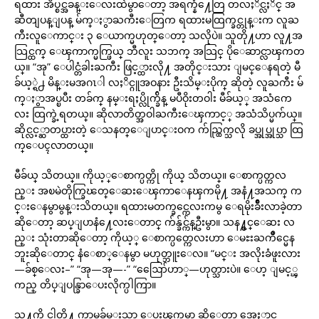
ရထား အိပ္စင္အခန္းေလးထဲမွာေတာ့ အရက္နံ႔ေတြ တလႈိင္လႈိင္ အ
ဆီတျပန္ျပန္ မ်က္ႏွာႀကီးေတြက ရထားမထြက္ခင္တုန္းက လူႀ
ကီးလူေကာင္း ၃ ေယာက္မဟုတ္ေတာ့ သလိုပဲ။ သူတို႔ဟာ လူ႔အ
သြင္ထက္ ေၾကာက္မက္ဖြယ္ ဘီလူး သဘက္ အသြင္ ပိုေဆာင္လာၾကတ
ယ္။ “အု” ေပါင္တံခါးႀကီး ဖြင့္ထားလို႔ အတိုင္းသား ျမင္ေနရတဲ့ မီ
ခ်ယ့္ရဲ႕ မိန္းမအဂၤါ လႈိင္ဂူအဝနား ဦးသိမ္းပိုက္ ဆိုတဲ့ လူႀကီး မ်
က္ႏွာအပ္ၿပီး တခ်က္ နမ္းရႈပ္လိုက္ခ်ိန္ မပီဝိုးတဝါး မီခ်ယ့္ အသံကေ
လး ထြက္ခဲ့ရတယ္။ ဆိုလာတိတ္အဝါႀကီးေၾကာင့္ အသံသိပ္မက်ယ္။
ဆိုင္လင့္ဆာတပ္ထားတဲ့ ေသနတ္ေျပာင္းဝက က်ည္ထြက္သလို ခပ္အုပ္အုပ္သာ ထြ
က္ေပၚလာတယ္။
မီခ်ယ္ သိတယ္။ ကိုယ့္ေစာက္ပတ္ကို ကိုယ္ သိတယ္။ ေစာက္ပတ္ကလ
ည္း အၿမဲတိုက္ခြၽတ္ေဆးေၾကာေနၾကမို႔ အနံ႔အသက္ က
င္းေနမွာမွန္းသိတယ္။ ရထားမတက္ခင္ကေလးကမွ ေရမိုးခ်ိဳးလာခဲ့တာ
ဆိုေတာ့ ဆပ္ျပာနံ႔ေလးေတာင္ က်န္ခ်င္က်န္ဦးမွာ။ သန႔္စင္ေဆး လ
ည္း သုံးတာဆိုေတာ့ ကိုယ့္ ေစာက္ပတ္ကေလးဟာ ေမႊးႀကိဳင္မေန
ဘူးဆိုေတာင္ နံေစာ္ေနမွာ မဟုတ္ဘူးေလ။ “မင္း အလိုးခံဖူးလား
—ခ်စ္ေလး–” “အု—အု—-” “ဪေဟာ္—ဟုတ္သားပဲ။ ေဟ့ ျမင့္ၾ
ကည္ တိပ္ျပန္ခြာေပးလိုက္ပါကြာ။
သူ႔ကို ငါတို႔ ကာမခ်မ္းသာ ေပးၾကမွာ ဆိုေတာ့ အေႏွာင္အ