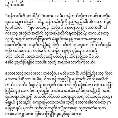
လိုက်တယ်။
“အန်ကယ်တို့ စားပါဦး” “စားစား–သမီး အန်ကယ်တို့က ထမင်းစားလို့မ
ရသေးဘူး။ ဪ —ဒါနဲ့ အန်ကယ်တို့ကို နည်းနည်းပါးပါး သောက်ခွင့်
ပြုပါ သမီး—” “ရပါတယ်ရှင့်–သမီးကို အားမနာပါနဲ့။ သောက်ပါ” ဒါ
ကတော့ အလိုက်အထိုက် လိုက်ပြောလိုက်ရတာဖြစ်ပြီး တကယ်တော့
သူတို့ အရက်သောက်ကြမှာကို မီချယ့်အနေနဲ့ သဘောမတွေ့လှ။
မတော်လို့များ အရက်တန်ခိုးနဲ့ ငါ့ကို—ဆိုတဲ့ အတွေးက ကြက်သီးဖျန်း
ဖျန်း ထစေတယ်။ တစ်ဖက်က ယဉ်ကျေးစွာ ခွင့်ပန်လာတာကို
ခါးခါးသီးသီး အကဲဆတ်နေလို့ မသင့်မှန်း သိနေလို့သာ မီချယ်
ခေါင်းညိတ်ပြရခြင်းသာပါ။ သူတို့ အရက်သောက်ကြတယ်။
လေးထောင့်ပုလင်းလေး တစ်လုံးပဲ။ မသိမသာ ခိုးဖတ်ကြည့်တော့ ဂိုးလ်
လေဘယ်ဆိုလားပဲ။ မီချယ်က ဖုန်းကိုဖွင့်ပြီး ဖေ့ဘွတ် ကြည့်နေလိုက်
တယ်။ (သတိ။ မီချယ့်ရဲ့ ဖေ့ဘွတ် အကောင့် ကို မစုံစမ်းရ။ လုံးဝ မပြော
ပြနိုင်ဘူး) သတင်းတွေလည်း တက်လာတယ်။ မုဒိမ်းမှုတချို့ဆို မထင်
ရက်စရာ သိက္ခာရှိ သမာဓိရှိလိမ့်မယ် ထင်ရသူတွေရဲ့ လီးသရမ်းမှုတွေ။
မီချယ် နည်းနည်း ကျောချမ်းလာတယ်။ သူတို့ သောက်ခါစကတော့ ဣ
နြေ္ဒရရပဲ။ ပုလင်း တစ်ဝက်လည်းကျိုးလာရော သူတို့အသံတွေက
အာလေးလျှာလေး ဖြစ်လာကြပြီ။ မူမမှန်ချင်တော့။