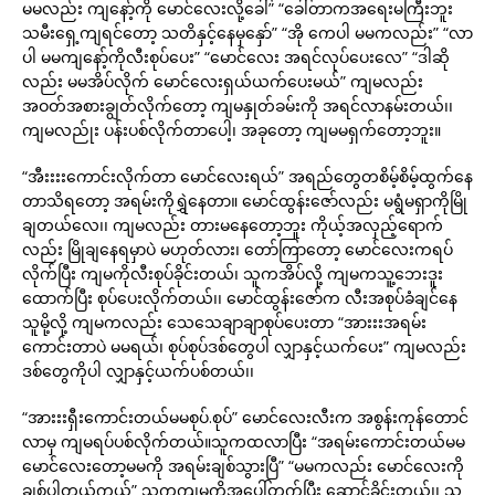
မမလည်း ကျနော့်ကို မောင်လေးလို့ခေါ်” “ခေါ်တာကအရေးမကြီးဘူး
သမီးရှေ့ကျရင်တော့ သတိနှင့်နေမှနှော်” “အို ကေပါ မမကလည်း” “လာ
ပါ မမကျနော့်ကိုလီးစုပ်ပေး” “မောင်လေး အရင်လုပ်ပေးလေ” “ဒါဆို
လည်း မမအိပ်လိုက် မောင်လေးရှယ်ယက်ပေးမယ်” ကျမလည်း
အဝတ်အစားချွတ်လိုက်တော့ ကျမနှုတ်ခမ်းကို အရင်လာနမ်းတယ်၊၊
ကျမလည်ုး ပန်းပစ်လိုက်တာပေါ့၊ အခုတော့ ကျမမရှက်တော့ဘူး။
“အီးးးးကောင်းလိုက်တာ မောင်လေးရယ်” အရည်တွေတစိမ့်စိမ့်ထွက်နေ
တာသိရတော့ အရမ်းကိုရွှဲနေတာ။ မောင်ထွန်းဇော်လည်း မရွံမရှာကိုမြို
ချတယ်လေ၊၊ ကျမလည်း တားမနေတော့ဘူး ကိုယ့်အလှည့်ရောက်
လည်း မြိုချနေရမှာပဲ မဟုတ်လား၊ တော်ကြာတော့ မောင်လေးကရပ်
လိုက်ပြီး ကျမကိုလီးစုပ်ခိုင်းတယ်၊ သူကအိပ်လို့ ကျမကသူ့ဘေးဒူး
ထောက်ပြီး စုပ်ပေးလိုက်တယ်၊၊ မောင်ထွန်းဇော်က လီးအစုပ်ခံချင်နေ
သူမို့လို့ ကျမကလည်း သေသေချာချာစုပ်ပေးတာ “အားးးအရမ်း
ကောင်းတာပဲ မမရယ်၊ စုပ်စုပ်ဒစ်တွေပါ လျှာနှင့်ယက်ပေး” ကျမလည်း
ဒစ်တွေကိုပါ လျှာနှင့်ယက်ပစ်တယ်၊၊
“အားးးရှီးကောင်းတယ်မမစုပ်.စုပ်” မောင်လေးလီးက အစွန်းကုန်တောင်
လာမှ ကျမရပ်ပစ်လိုက်တယ်။သူကထလာပြီး “အရမ်းကောင်းတယ်မမ
မောင်လေးတော့မမကို အရမ်းချစ်သွားပြီ” “မမကလည်း မောင်လေးကို
ချစ်ပါတယ်ကွယ်” သူကကျမကိုအပေါ်တက်ပြီး ဆောင့်ခိုင်းတယ်၊၊ သူ