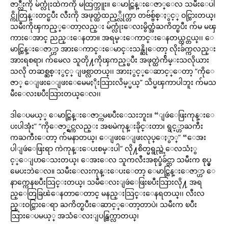
ဇာ္လီးကို မ်က္လုံးထဲကကို မထြက္ဘူး။ ေမာင္ထြန္းေဇာ္ေလ သမီးေပါ
င္ကိုတြန္းတင္ၿပီး လီးကို အဖုတ္ထဲထည့္လိုက္တာ တဗ်စ္ဗ်စ္ႏွင့္ ဝင္သြားတယ္၊
သမီးကိုၾကည့္ေတာ့လည္း မ်က္လုံးေလးမွိတ္အံႀကိတ္ၿပီး က်မ မၾ
ကားေအာင္ ညည္းေနတာ။ အရမ္းေကာင္းေနတယ္ထင္တယ္၊၊ ေ
မာင္ထြန္းေဇာ္ဟာ အားေကာင္းေမာင္းသန္ဆိုေတာ့ လိုးခ်က္ကလည္း
အားရစရာ၊ က်မေလ သူတို႔ကိုၾကည့္ၿပီး အဖုတ္ထဲက်ိမ္းသလိုယား
သလို တဆစ္ဆစ္ႏွင့္ ျဖစ္လာတယ္၊၊ အားႏွင့္ေဆာင့္ေတာ့ “ကိုေ
ဇာ္ ေျဖးေျဖးေမေမႏိုးသြားလိမ့္မယ္” သိပ္မၾကာပါဘူး က်မသ
မီးေလးၿပီးသြားတယ္ေလ၊၊
ဒါေပမယ့္ ေမာင္ထြန္းေဇာ္ကမၿပီးေသးဘူး။ “ျဖဴေဖြးကုန္းေ
ပးပါအုံး” “ကိုေဇာ္ရွင္ကလည္း အၿမဲကုန္းခိုင္းတာ၊ ရွင့္ဟာႀကီး
ကႀကီးေတာ့ က်မနာတယ္၊ ေျဖးေျဖးလုပ္ေႏွာ္” “ေအး
ပါျဖဴေဖြးရာ ကဲကုန္းေပးစမ္းပါ” လို႔စိတ္မရွည္တဲ့ေလသံႏွ
င့္ေျပာေသးတယ္၊ ေအးေလ သူကလီးအစုပ္ခံခ်င္တာ သမီးက စုပ္မွ
မေပးဘဲေလ။ သမီးေလးကုန္းေပးေတာ့ ေမာင္ထြန္းေဇာ္ဟာ ေ
နာက္ကေနၿပီးသြင္းတယ္၊ သမီေလးျဖဴေဖြးၿပီးသြားလို႔ အရ
ည္ေတြခြၽဲေနတာေတာင္ မနည္းသြင္းေနရတယ္၊၊ လီးလ
ည္းဝင္သြားေရာ ႀကိတ္ၿပီးေဆာင့္ေတာ့တာပဲ၊ သမီးက ၿပီး
သြားေပမယ့္ အသံေလးျပန္ထြက္လာတယ္၊