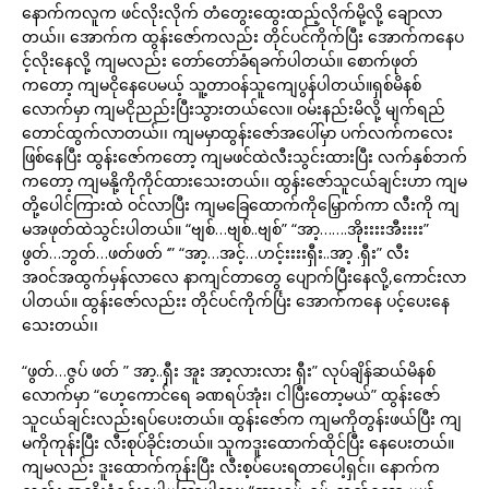
နောက်ကလူက ဖင်လိုးလိုက် တံတွေးထွေးထည့်လိုက်မို့လို့ ချောလာ
တယ်၊၊ အောက်က ထွန်းဇော်ကလည်း တိုင်ပင်ကိုက်ပြီး အောက်ကနေပ
င့်လိုးနေလို့ ကျမလည်း တော်တော်ခံရခက်ပါတယ်။ စောက်ဖုတ်
ကတော့ ကျမငိုနေပေမယ့် သူ့တာဝန်သူကျေပွန်ပါတယ်။ရှစ်မိနစ်
လောက်မှာ ကျမငိုညည်းပြီးသွားတယ်လေ။ ဝမ်းနည်းမိလို့ မျက်ရည်
တောင်ထွက်လာတယ်၊၊ ကျမမှာထွန်းဇော်အပေါ်မှာ ပက်လက်ကလေး
ဖြစ်နေပြီး ထွန်းဇော်ကတော့ ကျမဖင်ထဲလီးသွင်းထားပြီး လက်နှစ်ဘက်
ကတော့ ကျမနို့ကိုကိုင်ထားသေးတယ်၊၊ ထွန်းဇော်သူငယ်ချင်းဟာ ကျမ
တို့ပေါင်ကြားထဲ ဝင်လာပြီး ကျမခြေထောက်ကိုမြှောက်ကာ လီးကို ကျ
မအဖုတ်ထဲသွင်းပါတယ်။ “ဗျစ်…ဗျစ်..ဗျစ်” “အာ့…….အိုးးးးအီးးးး”
ဖွတ်…ဘွတ်…ဖတ်ဖတ် ‘” “အာ့…အင့်…ဟင့်းးးးရှီး..အာ့ .ရှီး” လီး
အဝင်အထွက်မှန်လာလေ နာကျင်တာတွေ ပျောက်ပြီးနေလို့,ကောင်းလာ
ပါတယ်။ ထွန်းဇော်လည်းး တိုင်ပင်ကိုက်င်္ပြး အောက်ကနေ ပင့်ပေးနေ
သေးတယ်၊၊
“ဖွတ်…ဇွပ် ဖတ် ” အာ့..ရှီး အူး အာ့လားလား ရှီး” လုပ်ချိန်ဆယ်မိနစ်
လောက်မှာ “ဟေ့ကောင်ရေ ခဏရပ်အုံး၊ ငါပြီးတော့မယ်” ထွန်းဇော်
သူငယ်ချင်းလည်းရပ်ပေးတယ်။ ထွန်းဇော်က ကျမကိုတွန်းဖယ်ပြီး ကျ
မကိုကုန်းပြီး လီးစုပ်ခိုင်းတယ်။ သူကဒူးထောက်ထိုင်ပြီး နေပေးတယ်။
ကျမလည်း ဒူးထောက်ကုန်းပြီး လီးစ့ပ်ပေးရတာပေါ့ရှင်၊၊ နောက်က