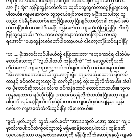
လည်း အလိုးခံရင်းပေါ့မကြာပါဘူး၊ “အားစုပ်..စုပ်..ထွက်တော့ မယ်…
အာ..ရှီး အိုး” ဆိုပြီးထွန်းဇော်လီးက သုတ်တွေထွက်လာလို့ မြိုချပေးရ
ပါတယ်။ ကျမနောက်က သူ့သူငယ်ချင်းကတော့ မပြီးသေးပါဘူး သူ
လည်း ငါးမိနစ်လောက်ဆောင့်ပြီးတော့ ပြီးချင်လာတဲ့အခါ ကျမပါးစပ်
ထဲလာပြီးပါတယ်။အဲဒီအချိန် ထွန်းဇော်က ကျမတို့ကိုကြည့်ပြီး လီးကို
ပြန်ဆွနေတယ်။ “ကဲ…သူငယ်ချင်းနောက်တသ်ကြောင်း ထပ်ဆွဲ
ရအောင်” “ဟေ့ထွန်းဇော်တော်ပါတော့ဟယ် ငါတော့ကျိန်းစပ်နေပါပြီ”
“ဟ……မိုးအလင်းလုပ်ပါမယ်လို့ ပြောထားတာ” “ဟေ့ကောင်ရ ငါသိပ်မ
တောင်သေးဘူး” “လွယ်ပါတယ် ကုန်းလိုက်” “ကဲ မမသူ့ဖင်ကိုယက်
လိုက်တော့” ကျမလည်းသူ့သယ်ငယ်ချင်းဖင်ကို ယက်ပေးရတယ်။။
“အိုး အားးးးကောင်းတယ်ကွာ..အာ့ရှီးရှီး” ကျမလည်းသောက်မြင်ကပ်
တာနှင့် ဖင်ဝတံတွေးထွေးပြီး လက်ညို့းနှင့် ထိုးထည့်လိုက်တယ်။ အဲဒါ
က ပိုတောင်ဆိုးတယ်။ လီးက ဇပ်ကနဲတောင် တောင်လာတယ်။။ သူက
ကုန်းနေတာက ရပ်လိုက်ပြီး ပက်လက်လှန်လိုက်တယ်။ ပြီးတော့ ကျမ
ခါင်းကို လှမ်းဆွဲပြီးလီးကိုစုပ်ခိုင်းတယ်။ ကျမလီးစုပ်နေချိန်မှာ ထွန်း
ဇော်ဟာ ကျအဖုတ်ထဲလီးသွင်းပြီး လိုးနေတယ်။။
“ဖွတ်..ဖွတ်..ဘွတ်..ဘွတ်..ဖတ်..ဖတ်” “အားးးးအွတ် ..အော့ အားးး” ကျမ
မှာလီးကပါးစပ်ထဲကိုဝင်သွားလို့ မရှိမဆန့်ခံလာရပါတယ်။ ထွန်းဇော်
သူငယ်ချင်းဟာ ထွန်းဇော်အဆောင့်ကို ချိန်ပြီးလိုက်ဆောင့်နေလို့ ကျမခံ