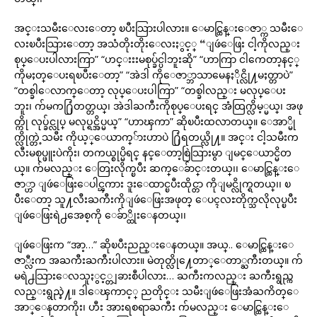
အင္းသမီးေလးေတာ့ ၿပီးသြားပါလား။ ေမာင္ထြန္းေဇာ္က သမီးေ
လးၿပီးသြားေတာ့ အသံတိုးတိုးေလးႏွင့္ “ျဖဴေဖြး ငါ့ကိုလည္း
စုပ္ေပးပါလားကြာ” “ဟင္းးးမစုပ္ခ်င္ပါဘူးဆို” “ဟာကြာ ငါကေတာ့နင့္
ကိုမႈတ္ေပးရၿပီးေတာ့” “အဲဒါ ကိုေဇာ္ဘာသာမေနႏိုင္လို႔မႈတ္တာပဲ”
“တစ္ခါေလာက္ေတာ့ လုပ္ေပးပါကြာ” “တစ္ခါလည္း မလုပ္ေပး
ဘူး၊ က်မက႐ြံတတ္တယ္၊ အဲဒါႀကီးကိုစုပ္ေပးရင္ အံထြက္လိမ့္မယ္၊ အဖု
တ္ကို လုပ္ခ်င္လုပ္ မလုပ္ရင္အိပ္မယ္” “ဟာၾကာ” ဆိုၿပီးထလာတယ္။ ေအာ္မို
က္လိုက္တဲ့သမီး ကိုယ့္ေယာက္်ားဟာပဲ ႐ြံရတယ္လို႔။ အင္း ငါ့သမီးက
လီးမစုပ္ဖူးပဲကိုး၊ တကယ္စုပ္မိရင္ နင္ေတာ့စြဲသြားမွာ ျမင္ေယာင္မိတ
ယ္။ က်မလည္း ေတြးလိုက္ၿပီး ဆက္ေခ်ာင္းတယ္၊၊ ေမာင္ထြန္းေ
ဇာ္ဟာ ျဖဴေဖြးေပါင္ၾကား ဒူးေထာင္ၿပီးထိုင္တာ ကိုျမင္လိုက္ရတယ္၊၊ ၿ
ပီးေတာ့ သူ႔လီးႀကီးကိုျဖဴေဖြးအဖုတ္ ေပၚလႊတိုက္သလိုလုပ္ၿပီး
ျဖဴေဖြးရဲ႕အေစ့ကို ေခ်ာ္ထိုးေနတယ္၊၊
ျဖဴေဖြးက “အာ့…” ဆိုၿပီးညည္းေနတယ္။ အယ္.. ေမာင္ထြန္းေ
ဇာ္လီးက အႀကီးႀကီးပါလား။ မဲတုတ္လို႔ေတာ္ေတာ္ႀကီးတယ္။ က်
မရဲ႕သြားေလသူႏွင့္တျခားစီပါလား… ႀကီးကလည္း ႀကီးရွည္က
လည္းရွည္နဲ႔။ ဒါေၾကာင့္ ညတိုင္း သမီးျဖဴေဖြးအံႀကိတ္ေ
အာ္ေနတာကိုး၊ ဟီး အားရစရာႀကီး က်မလည္း ေမာင္ထြန္းေ