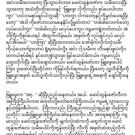
အင်းသမီးလေးတော့ ပြီးသွားပါလား။ မောင်ထွန်းဇော်က သမီးလေးပြီး
သွားတော့ အသံတိုးတိုးလေးနှင့် “ဖြူဖွေး ငါ့ကိုလည်း စုပ်ပေးပါလား
ကွာ” “ဟင်းးးမစုပ်ချင်ပါဘူးဆို” “ဟာကွာ ငါကတော့နင့်ကိုမှုတ်ပေးရပြီး
တော့” “အဲဒါ ကိုဇော်ဘာသာမနေနိုင်လို့မှုတ်တာပဲ” “တစ်ခါလောက်တော့
လုပ်ပေးပါကွာ” “တစ်ခါလည်း မလုပ်ပေးဘူး၊ ကျမကရွံတတ်တယ်၊ အဲ
ဒါကြီးကိုစုပ်ပေးရင် အံထွက်လိမ့်မယ်၊ အဖုတ်ကို လုပ်ချင်လုပ် မလုပ်
ရင်အိပ်မယ်” “ဟာကြာ” ဆိုပြီးထလာတယ်။ အော်မိုက်လိုက်တဲ့သမီး
ကိုယ့်ယောက်ျားဟာပဲ ရွံရတယ်လို့။ အင်း ငါ့သမီးက လီးမစုပ်ဖူးပဲကိုး၊
တကယ်စုပ်မိရင် နင်တော့စွဲသွားမှာ မြင်ယောင်မိတယ်။ ကျမလည်း
တွေးလိုက်ပြီး ဆက်ချောင်းတယ်၊၊ မောင်ထွန်းဇော်ဟာ ဖြူဖွေးပေါင်
ကြား ဒူးထောင်ပြီးထိုင်တာ ကိုမြင်လိုက်ရတယ်၊၊ ပြီးတော့ သူ့လီးကြီးကို
ဖြူဖွေးအဖုတ် ပေါ်လွှတိုက်သလိုလုပ်ပြီး ဖြူဖွေးရဲ့အစေ့ကို ချော်ထိုးနေ
တယ်၊၊
ဖြူဖွေးက “အာ့…” ဆိုပြီးညည်းနေတယ်။ အယ်.. မောင်ထွန်းဇော်လီးက
အကြီးကြီးပါလား။ မဲတုတ်လို့တော်တော်ကြီးတယ်။ ကျမရဲ့သွားလေသူ
နှင့်တခြားစီပါလား… ကြီးကလည်း ကြီးရှည်ကလည်းရှည်နဲ့။ ဒါကြောင့်
ညတိုင်း သမီးဖြူဖွေးအံကြိတ်အော်နေတာကိုး၊ ဟီး အားရစရာကြီး ကျ
မလည်း မောင်ထွန်းဇော်လီးကို မျက်လုံးထဲကကို မထွက်ဘူး။ မောင်
ထွန်းဇော်လေ သမီးပေါင်ကိုတွန်းတင်ပြီး လီးကို အဖုတ်ထဲထည့်လိုက်
တာ တဗျစ်ဗျစ်နှင့် ဝင်သွားတယ်၊ သမီးကိုကြည့်တော့လည်း မျက်လုံး