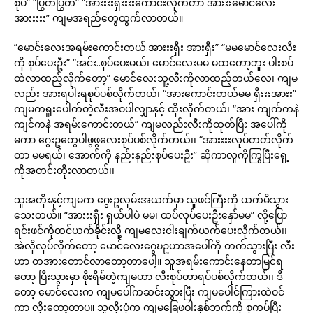
စုပ်” “ပြွတ်ပြွ်တ်” “အားးးးရှီးးးးကောင်းလိုက်တာ အားးးမောင်လေး
အားးးးး” ကျမအရည်တွေထွက်လာတယ်။
”မောင်းလေးအရမ်းကောင်းတယ်.အားးးရှီး အားရှီး” “မမမောင်လေးလီး
ကို စုပ်ပေးဦး” “အင်း..စုပ်ပေးမယ်၊ မောင်လေးမမ မထတော့ဘူး ပါးစပ်
ထဲလာထည့်လိုက်တော့” မောင်လေးသူ့လီးကိုလာထည့်တယ်လေ၊ ကျမ
လည်း အားရပါးရစုပ်ပစ်လိုက်တယ်၊ “အားကောင်းတယ်မမ ရှီးးးအားး”
ကျမကရှူးပေါက်တဲ့လီးအဝပါလျှာနှင့် ထိုးလိုက်တယ်၊ “အား ကျက်ကနဲ
ကျင်ကနဲ အရမ်းကောင်းတယ်” ကျမလည်းလီးကိုထုတ်ပြီး အပေါ်ကို
မကာ ဂွေးဥတွေပါဖွဖွလေးစုပ်ပစ်လိုက်တယ်၊၊ “အားးးးလုပ်တတ်လိုက်
တာ မမရယ်၊ အောက်ကို နည်းနည်းစုပ်ပေးဦး” ဆိုကာလူကိုကြွပြီးရှေ့
ကိုအတင်းတိုးလာတယ်၊၊
သူအတိုးနှင့်ကျမက ဂွေးဥလှမ်းအယက်မှာ သူဖင်ကြီးကို ယက်မိသွား
သေးတယ်။ “အားးးရှီး ရှယ်ပါပဲ မမ၊ ထပ်လုပ်ပေးဦးနှော်မမ” လို့ပြော
ရင်းဖင်ကိုထင်ယက်ခိုင်းလို့ ကျမလေးငါးချက်ယက်ပေးလိုက်တယ်၊၊
အဲလိုလုပ်လိုက်တော့ မောင်လေးဂွေဎဥဟာအပေါ်ကို တက်သွားပြီး လီး
ဟာ တအားတောင်လာတော့တာပေါ့။ သူအရမ်းကောင်းနေတာမြင်ရ
တော့ ပြီးသွားမှာ စိုးရိမ်တဲ့ကျမဟာ လီးစုပ်တာရပ်ပစ်လိုက်တယ်၊၊ ဒီ
တော့ မောင်လေးက ကျမပေါ်ကဆင်းသွားပြီး ကျမပေါင်ကြားထဲဝင်
ကာ လိုးတော့တာပ။ သူလိုးပုံက ကျမခြေဖဝါးနှစ်ဘက်ကို စုကပ်ပြီး