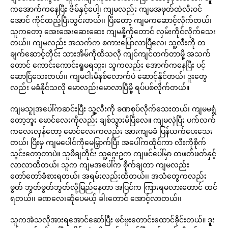
ကအောက်ကနေပြီး ဇိမ်နှင့်ပေါ့၊ ကျမလည်း ကျမအဖုတ်ထဲလီးဝင်
အောင် ကိုင်ထည့်ပြီးသွင်းတယ်၊၊ ပြီးတော့ ကျမကဆောင့်လိုက်တယ်၊
သူကတော့ အေးအေးဆေးဆေး ကျမနို့ကိုတောင် လှမ်းကိုင်လိုက်သေး
တယ်၊၊ ကျမလည်း အသက်က စကားပြောလာပြီလေ၊ သူ့လီးကို တ
ချက်ဆောင့်တိုင်း သားအိမ်ကိုထိသလို ကျင်ကျင်တက်တာမို့ အသက်
တောင် ကောင်းကောင်းရှူမရဘူး၊ သူကလည်း အောက်ကနေပြီး ပင့်
ဆောင်ြသေးတယ်၊၊ ကျမငါးမိနစ်လောက်ပဲ ဆောင့်နိုင်တယ်၊ ဒူးတွေ
လည်း မခံနိုင်သလို မောလည်းမောလာပြီမို့ ရပ်ပစ်လိုက်တယ်။
ကျမသူုအပေါ်ကဆင်းပြီး သူ့လီးကို ခဏစုပ်လိုက်သေးတယ်၊ ကျမမရွံ
တော့ဘူး မောင်လေးကိုလည်း ချစ်သွားမိပြီလေ။ ကျမလှဲပြီး ပက်လက်
ကလေးလှန်တော့ မောင်လေးကလည်း အားကျမခံ ပြန်ယက်ပေးသေး
တယ်၊ ပြီးမှ ကျမပေါင်ကိုမေမြှာက်ပြီး အပေါ်ကထိုင်ကာ လီးကိုစိုက်
သွင်းတော့တာပဲ။ သူဖိချတိုင်း သူ့ဂွေးဥက ကျဖင်ပေါ်မှာ တဖတ်ဖတ်နှင့်
လာလာထိတယ်၊ သူက ကျမအပေါ်က စိုက်ချတာ ကျမလည်း
တော်တော်ခံစားရတယ်၊ အရမ်းလည်းထိတယ်၊၊ အသံတွေကလည်း
ဖွတ် ဘွတ်ဖွတ်ဘွတ်လို့မြည်နေတာ အပြင်က ကြားရမလားတောင် ထင်
ရတယ်၊၊ ခဏလေးဆိုပေမယ့် ခါးတောင် အောင့်လာတယ်၊၊
သူကအဲသလိုအားရအောင်ဆော်ပြီး ဖင်ဗူးတောင်းထောင်ခိုင်းတယ်။ ဒူး