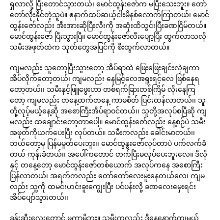
ရှလာလို့ ပြီးတောင်သွားတယ်၊ မောင်ထွန်းဇော်က မပြီးသေးဘူး။ တော်
တော်လိုးနိုင်တဲ့သူပဲ။ ဧနာက်ထပ်ဆယ့်ငါးမိနစ်လောက်ကြာတယ်၊ မောင်
ထွန်းဇော်လည်း အီးအားဆိုပြီးလီးကို အဆုံးထိသွင်းပြီးခဏငြိမ်တယ်။
မောင်ထွန်းဇော် ပြီးသွားပြီ။ မောင်ထွန်းဇော်လီးပျော့ပြီး ထွက်လာသလို
သမီးအဖုတ်ထဲက သုတ်တွေအပြင်ကို စီးထွက်လာတယ်။
ကျမလည်း သူတော့ပြီးသွားတော့ အိပ်ရာထဲ ဖြေးဖြေးချင်းလှဲချကာ
အိပ်လိုက်တော့တယ်၊ ကျမလည်း နေမြင့်လေအရူးရင့်လေ ဖြစ်နေရ
တော့တယ်၊၊ သမီးနှင့်ဖြူဖွေးဟာ တစ်ရက်ခြားတစ်ကြိမ် လိုးနေကြ
တော့ ကျမလည်း တနေ့ထက်တနေ့ ကာမစိတ် ပြင်းထန်လာတယ်၊၊ သူ
တို့လုပ့်မယ့်နေ့ဆို အစောကြီးအိပ်ရာဝင်တယ်၊၊ သူတို့အလုပ်စပြီဆို ကျ
မလည်း ထချောင်းတော့တာပေါ့။ မောင်ထွန်းဇော်လည်း နေ့စဉ်ပဲ သမီး
အဖုတ်ကိုယက်ပေးပြီး လုပ်တယ်။ သမီးကလည်း ခေါင်းမာတယ်၊၊
ဘယ်တော့မှ ပြန်မမှုတ်ပေးဘူး၊၊ မောင်ထွနွးဇော်လုပ်တာပဲ ပက်လက်ခံ
တယ် ကုန်းခံတယ်၊၊ အပေါ်ကတောင် တက်ပြီးမလုပ်ပေးဘူးလေ။ ဒီလို
နှင့် တနေ့တော့ မောင်ထွန်းဇော်တစ်ယောက် အလုပ်ကနေ အစောကြီး
ပြန်လာတယ်၊ အရက်ကလည်း တော်တော်လေးမူးနေတယ်လေ၊ ကျမ
လည်း သူ့ကို ထမင်းဟင်းခူးကျွေးပြီး ပင်ပန်းလို့ ခဏလေးမှေးရင်း
အိပ်ပျော်သွားတယ်၊၊
ခန်းဆီးလေးတောင် မကာမိဘူး။ သမီးကလည်း ဒီနေ့နောက်ကျမယ်