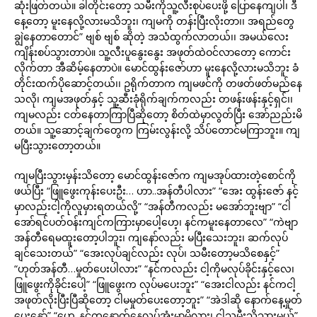
ဆုံးဖြတ်တယ်။ ခါတိုင်းတော့ သမီးကိုသူ့လီးစုပ်ပေးဖို့ ပြောနေကျပါ၊ ဒီ
နေ့တော့ မူးနေလို့လားမသိဘူး၊ ကျမကို တန်းပြီးလိုးတာ၊၊ အရည်တွေ
ချွဲနေတာတောင်” ဗျစ် ဗျစ် ဆိုတဲ့ အသံထွက်လာတယ်၊၊ အမယ်လေး
ကျိန်းစပ်သွားတာပဲ။ သူ့လီးပူနွေးနွေး အဖုတ်ထဲဝင်လာတော့ ကောင်း
လိုက်တာ အီဆိမ့်နေတာပဲ။ မောင်ထွန်းဇော်ဟာ မူးနေလို့လားမသိဘူး ခံ
တိုင်းထက်ပိုဆောင့်တယ်၊၊ ဥရိုက်တာက ကျမဖင်ကို တဖတ်ဖတ်မည်နေ
သလို၊ ကျမအဖုတ်နှင့် သူ့ဆီးခုံရိုက်ချက်ကလည်း တဖန်းဖန်းနှင့်ရှင်၊၊
ကျမလည်း ငတ်နေတာကြာပြီဆိုတော့ စိတ်ထဲမှာလွတ်ပြီး အော်ညည်းမိ
တယ်။ သူ့ဆောင့်ချက်တွေက ကြမ်းလွန်းလို့ သိပ်တောင်မကြာဘူး။ ကျ
မပြီးသွားတော့တယ်။
ကျမပြီးသွားမှန်းသိတော့ မောင်ထွန်းဇော်က ကျမအုပ်ထားတဲ့စောင်ကို
ဖယ်ပြီး “ဖြူဖွေးကုန်းပေးဦး… ဟာ..အန်တီပါလား” “အေး ထွန်းဇော် နင့်
မှာလည်းငါ့ကိုလူမှားရတယ်လို့” “အန်တီကလည်း မအော်ဘူးဗျာ” “ငါ
အော်ရင်ပတ်ဝန်းကျင်ကကြားမှာပေါ့ဟေ့၊ နင်ကမူးနေတာလေ” “ကဲဗျာ
အန်တီရေမထူးတော့ပါဘူး၊ ကျနော်လည်း မပြီးသေးဘူး၊ ဆက်လုပ်
ချင်သေးတယ်” “အေးလုပ်ချင်လည်း လုပ်၊ သမီးတော့မသိစေနှင့်”
“ဟုတ်အန်တီ…မှုတ်ပေးပါလား” “နင်ကလည်း ငါ့ကိုမလုပ်ခိုင်းနှင့်လေ၊
ဖြူဖွေးကိုခိုင်းပေါ့” “ဖြူဖွေးက လုပ်မပေးဘူး” “အေးငါလည်း နင်ကငါ့
အဖုတ်လိုးပြီးပြီဆိုတော့ ငါမမှုတ်ပေးတော့ဘူး” “အဲဒါဆို နောက်နေ့မှုတ်
ပေးနှော်” “ဟေ့..နင်ကနောက်နေ့လုပ်အုံးမှာမို့လား၊ ငါ့သမီးသိသွားမယ်”