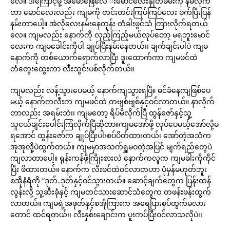
လေ။ ဒါကြောင့်မို့ အမောဖြေလေ းမောင်လေးနှုတ်ခမ်းကို နမ်လိုက်
တာ မောင်လေးလည်း ကျမကို တင်းတင်းကြပ်ကြပ်လေး ဖက်ပြီးပြန်
နမ်းတာပေါ့။ အဲလိုလေးနမ်းနေတုန်း တံခါးဖွင်သံ ကြားလိုက်ရတယ်
လေ။ ကျမလည်း နောက်ကို လှည့်ကြည့်မယ်လုပ်တော့ မရဘူးမောင်
လေးက ကျမခေါင်းကိုပါ ချုပ်ပြီးနမ်းနေတယ်၊၊ ချက်ချင်းပါပဲ ကျမ
နောက်ကို တစ်ယောက်ရောက်လာပြီး ဒူးထောက်ကာ ကျမဖင်ထဲ
တံတွေးထွေးကာ လီးသွင်းပစ်လိုက်တယ်။
ကျမလည်း လန့်သွားပေမယ့် နောက်ကျသွားရပြီ။ ဓင်ခံနေကျဖြစ်ပေ
မယ့် နောက်ကလီးက ကျမဖင်ထဲ တဗျစ်ဗျစ်နှင့်ဝင်လာတယ်။ နာလိုက်
တာလည်း အရမ်းဘဲ၊၊ ကျမတော့ ရိပ်မိလိုက်ပြီ ထွန်ဇော်နှင့်သူ့
သူငယ်ချင်းပေါင်းကြံလိုက်ပြီဆိုတာ။ကျမအော်ဖို့ လုပ်ပေမယ့်အော်လို့မ
ရအောင် ထွန်းဇော်က ချုပ်ပြီးပါးစပ်ပိတ်ထားတယ်၊ အော်တဲ့အသံက
အုအုလို့ပဲထွက်တယ်။ ကျမမှာအသက်ရှူမဝတဲ့အပြင် မျက်ရည်တွေပဲ
ကျလာတာပေါ့။ ရုန်းကန်ဖို့ကြိုးစားလဲ နောက်ကလူက ကျမခါးကိုကိုင်
ပြီး ဖိထားတယ်။ နောက်က လီးဖင်ထဲဝင်လာတဟာ ပုံမှန်မဟုတ်ဘူး
စအိုနံရံကို “ဒုတ်..ဒုတ်နှင့်ဝင်သွားတယ်။ ဆောင့်ချက်တွေက ပြန်းထန်
လွန်းလို့ သူ့ဆီးခုံနှင့် ကျမတင်သားဆောင်သံတွေက တဖန်းဖန်းထွက်
လာတယ်။ ကျမရဲ့အဖုတ်နှင့်စအိုကြားက အရေပြားစုပ်ထွက်မလား
တောင် ထင်ရတယ်၊၊ လီးနှစ်းချောင်းက ပူးကပ်ပြီးဝင်လာသလိုပဲ၊၊