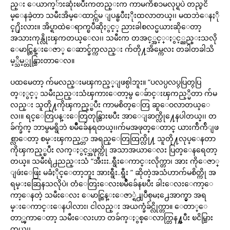
ည္း ေယာက္်ားဆုံးၿပီးကတည္းက ကာမကိစၥမလုပ္ရပဲ တည္ၿငိ
မ္ေနခဲ့တာ သမီးအိမ္ေထာင္က်မ ျပန္ၿပီးႏိုးထလာတယ္၊၊ မထဘဲေနႏို
င္႐ိုးလား။ အိပ္ရာထဲေရာက္ၿပီဆိုႏွင့္ ညားခါစလင္မယားဆိုေတာ့
အသားကုန္လိုးၾကတယ္ေလ၊၊ သမီးက တအင့္အင့္ႏွင့္ညည္းသလို
ေမာင္ထြန္းေဇာ္ ေဆာင္ခ်က္ကလည္း က်တို႔အိမ္ကေလး တခါတခါသိ
မ့္သိမ့္တုန္သြားတာေလ။
ပထမေတာ့ က်မလည္းမၾကည့္ျဖစ္ပါဘူး။ “ပလပ္ပလပ္ႁပြတ္ႁပြ
တ္ႏွင့္ သမီးညည္းသံၾကားေတာ့မွ ေခ်ာင္းၾကည့္မိတာ က်မ
လည္း သူတို႔ကိုၾကည့္ၿပီး ကာမစိတ္ေတြ ဆူေဝလာတယ္ေ
လ၊။ ရင္ေတြပန္းေတြတုန္သြားၿပီး အာေျခာက္လို႔ေနပါတယ္၊၊ တ
ခ်က္ခ်က္ ဘာမွမရွိဘဲ ၿမိဳခ်ေနရတယ္၊၊က်မအဖုတ္ေတာင္ ယားက်ိက်ိျဖ
စ္လာေတာ့ စမ္းၾကည့္တာ အရည္ေတြထြက္လို႔ သူတို႔လုပ္ေနတာ
ကိုၾကည့္ၿပီး လက္ႏွင့္အဖုတ္ကို အသာအယာေလး ပြတ္ေနရေတာ့
တယ္။ သမီးရဲ႕ညည္းသံ “အီးးး..ရွီးေကာင္းလိုက္တာ၊ အား ကိုေဇာ္
ျဖဴးေဖြး မခံႏိုင္ေတာ့ဘူး အားရွီး..ရွီး ” ဆိုတဲ့အသံဟာက်မစိတ္ကို အ
ရမ္းဆြေနသလိုပဲ၊ တံေတြးေလးၿမိဳခ်ေနၿပီး ခါးေလးေကာ့ေ
ကာ့ေနတဲ့ သမီးေလး ေမာင္ထြန္းေဇာ္ရဲ႕ျပဳစုမႈ႕ေအာက္မွာ အရ
မ္းေကာင္းေနပါလား၊ ငါလည္း အယက္ခံခ်င္လိုက္တာ။ ေတာ္ေ
တာ္ၾကာေတာ့ သမီးေလးဟာ တခ်က္ႏွစ္ေလာက္တြန႔္ၿပီး ၿငိမ္သြား
တယ္၊၊