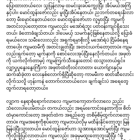
ပြောထားတယ်လေ၊ သူပြန်လာမှ ထမင်းခူးခပ်ကျွေးပြီး အိပ်မယ်အကြံ
နှင့်ပါ၊၊ မောင်ထွန်းဇော်လည်း မူးပြီးအိပ်နေတယ်၊ ညဘက်တရေးနိုးလာ
တော့ မီးမှောင်နေတယ်လေ၊ မောင်ထွန်းဇော်ဟာ လူမှားပြီး ကျမကို
အတင်းလုပ်တော့တာ။ ကျမလည်း မအော်ရဲဘူး ပတ်ဝန်းကျင်ရှိသေး
တယ်၊ ခံတောခံချသ်တယ်၊ ဒါပေမယ့် သမက်နှင့်ဖြစ်နေတယ်လို့ ပြောခံ
ရမယ်လေ။ သမီးလေးလည်း အရှက်ရမှာစိုးလို့ မအော်ရဲပဲ ငြိမ်ခံနေရ
တာပေါ့။ ကျမထမီကို အတင်းချွတ်ပြီး အတင်းယက်တော့တာပဲ။ ကျမ
လည်းရှက်တော့ မျက်နှာကို စောင်လေးအုပ်ပြီးနေလိုက်တယ်၊၊ အဖုတ်
ကို ယက်လိုက်တာမှင့် ကျမကြက်သီးနွေးတောင် ထသွားတယ်ရှင်။
လျှာပူပူနွေးနွေးကြီးက အဖုတ်ထဲတိုးဝင်လာတာ၊ ယောက်ျားနှင့်မ
ဆက်ဆံခဲ့တာ လေးနှစ်လောက်ရှိပြီဆိုတော့ ကာမမီးက ဓာတ်ဆီလောင်း
လိုက်သလိူ ဟုန်းကနဲ တောက်လာတယ်လေ၊၊ ချက်ချင်းပဲ အရေတွေ
ထွက်လာရတော့တယ်။
လျှာက နေရာစုံရောက်လာလေ ကျမကကော့တက်လာလေ ညည်း
သံလေးပါပေးမိတယ်၊ တကယ်လည်း အရမ်းကောင်းနေတာကိုး။ စိတ်
ထဲမှာကောင်းတော့ အဖုတ်ထဲက အရည်တွေ တစိမ့်စိမ့်ထွက်လာတော့
တာပဲ။ ကျမအစေ့ကိုစုပ်တော့ ကျမဘယ်လိုမှ မထိန်းနိုင်တော့ဘူး မြန်
မြန်ပဲပြီးသွားတယ်။ မောင်ထွန်းဇော်ဟာ သူအားရအောင်မှုတ်ပြီး ကျမ
ကိုလိုးဖို့ပြင်လာတယ်၊၊ ကျမလည်း အခုမှမထူးတော့ဘူးဆိုပြီး ံဖို့