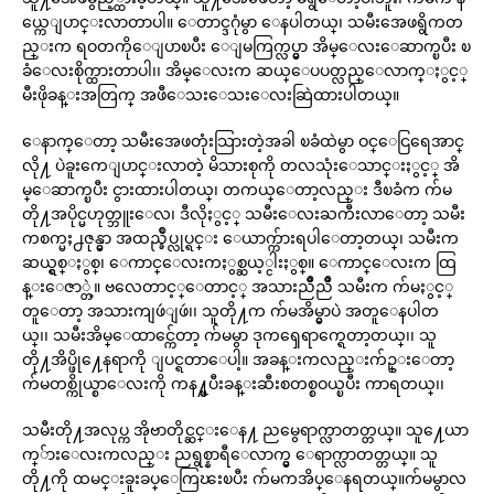
ယ္ကေျပာင္းလာတာပါ။ ေတာင္ဒဂုံမွာ ေနပါတယ္၊ သမီးအေဖရွိကတ
ည္းက ရဝတကိုေျပာၿပီး ေျမကြက္လပ္မွာ အိမ္ေလးေဆာက္ၿပီး ၿ
ခံေလးစိုက္ထားတာပါ၊၊ အိမ္ေလးက ဆယ္ေပပတ္လည္ေလာက္ႏွင့္
မီးဖိုခန္းအတြက္ အဖီေသးေသးေလးဆြဲထားပါတယ္။
ေနာက္ေတာ့ သမီးအေဖတုံးသြားတဲ့အခါ ၿခံထဲမွာ ဝင္ေငြရေအာင္
လို႔ ပဲခူးကေျပာင္းလာတဲ့ မိသားစုကို တလသုံးေသာင္းႏွင့္ အိ
မ္ေဆာက္ၿပီး ငွားထားပါတယ္၊ တကယ္ေတာ့လည္း ဒီၿခံက က်မ
တို႔အပိုင္မဟုတ္ဘူးေလ၊ ဒီလိုႏွင့္ သမီးေလးႀကီးလာေတာ့ သမီး
ကစက္မႈ႕ဇုန္မွာ အထည္ခ်ဳပ္လုပ္ရင္း ေယာက္က်ားရပါေတာ့တယ္၊ သမီးက
ဆယ္ရွစ္ႏွစ္၊ ေကာင္ေလးကႏွစ္ဆယ့္ငါးႏွစ္။ ေကာင္ေလးက ထြ
န္းေဇာ္တဲ့။ ဗလေတာင့္ေတာင့္ အသားညိဳညိဳ သမီးက က်မႏွင့္
တူေတာ့ အသားကျဖဴျဖဴ၊၊ သူတို႔က က်မအိမ္မွာပဲ အတူေနပါတ
ယ္၊၊ သမီးအိမ္ေထာင္က်ေတာ့ က်မမွာ ဒုကၡေရာက္ရေတာ့တယ္၊၊ သူ
တို႔အိပ္ဖို႔ေနရာကို ျပင္ရတာေပါ့။ အခန္းကလည္းက်ဥ္းေတာ့
က်မတစ္ကိုယ္စာေလးကို ကန႔္ၿပီးခန္းဆီးစတစ္စဝယ္ၿပီး ကာရတယ္၊၊
သမီးတို႔အလုပ္က အိုဗာတိုင္ဆင္းေန႔ ညမွေရာက္လာတတ္တယ္။ သူ႔ေယာ
က္်ားေလးကလည္း ညရွစ္နာရီေလာက္မွ ေရာက္လာတတ္တယ္။ သူ
တို႔ကို ထမင္းခူးခပ္ေကြၽးၿပီး က်မကအိပ္ေနရတယ္။က်မမွာလ