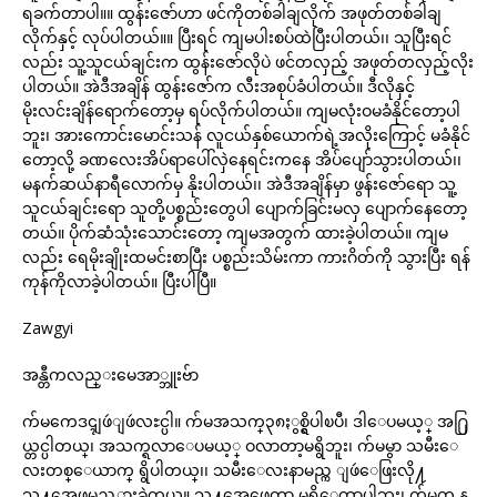
ရခက်တာပါ။။ ထွန်းဇော်ဟာ ဖင်ကိုတစ်ခါချလိုက် အဖုတ်တစ်ခါချ
လိုက်နှင့် လုပ်ပါတယ်။။ ပြီးရင် ကျမပါးစပ်ထဲပြီးပါတယ်၊၊ သူပြီးရင်
လည်း သူ့သူငယ်ချင်းက ထွန်းဇော်လိုပဲ ဖင်တလှည့် အဖုတ်တလှည့်လိုး
ပါတယ်။ အဲဒီအချိန် ထွန်းဇော်က လီးအစုပ်ခံပါတယ်။ ဒီလိုနှင့်
မိုးလင်းချိန်ရောက်တော့မှ ရပ်လိုက်ပါတယ်။ ကျမလုံးဝမခံနိုင်တော့ပါ
ဘူး၊ အားကောင်းမောင်းသန် လူငယ်နှစ်ယောက်ရဲ့အလိုးကြောင့် မခံနိုင်
တော့လို့ ခဏလေးအိပ်ရာပေါ်လှဲနေရင်းကနေ အိပ်ပျော်သွားပါတယ်၊၊
မနက်ဆယ်နာရီလောက်မှ နိုးပါတယ်၊၊ အဲဒီအချိန်မှာ ဖွန်းဇော်ရော သူ့
သူငယ်ချင်းရော သူတို့ပစ္စည်းတွေပါ ပျောက်ခြင်းမလှ ပျောက်နေတော့
တယ်။ ပိုက်ဆံသုံးသောင်းတော့ ကျမအတွက် ထားခဲ့ပါတယ်။ ကျမ
လည်း ရေမိုးချိုးထမင်းစာပြီး ပစ္စည်းသိမ်းကာ ကားဂိတ်ကို သွားပြီး ရန်
ကုန်ကိုလာခဲ့ပါတယ်။ ပြီးပါပြီ။
Zawgyi
အန္တီကလည္းမေအာ္ဘူးဗ်ာ
က်မကေဒၚျဖဴျဖဴလႊင္ပါ။ က်မအသက္၃၈ႏွစ္ရွိပါၿပီ၊ ဒါေပမယ့္ အ႐ြ
ယ္တင္ပါတယ္၊ အသက္ရလာေပမယ့္ ဝလာတာ့မရွိဘူး၊ က်မမွာ သမီးေ
လးတစ္ေယာက္ ရွိပါတယ္၊၊ သမီးေလးနာမည္က ျဖဴေဖြးလို႔
သူ႔အေဖမွည့္ထားခဲ့တယ္။ သူ႔အေဖေတာ့ မရွိေတာ့ပါဘူး၊ က်မက န