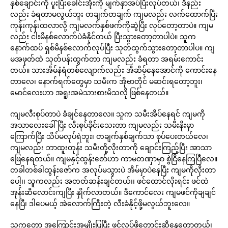
နှစ်ချောင်းကို ပူးပြီးခေါင်းအုံးကို မျက်နှာအပ်ပြီးလုပ်တယ်၊ ဒီနည်း
လည်း ခံရတာမလွယ်ဘူး တချက်တချက် ကျမလည်း လက်ထောက်ပြီး
ကုန်းကုန်းထလာလို့ ကျမလက်နှစ်ဖက်ကိုဆွဲပြီး လုပ်တော့တာပဲ။ ကျမ
လည်း ငါးမိနစ်လောက်ပဲခံနိုင်တယ် ပြီးသွားတော့တာပါပဲ။ သူက
နောက်ထပ် ရှစ်မိနစ်လောက်လုပ်ပြီး သုတ်ထွက်သွားတော့တာပါပ။ ကျ
မအဖုတ်ထဲ သုတ်ပန်းထွက်တာ ကျမလည်း ခံရတာ အရမ်းကောင်း
တယ်။ သားအိမ်နံရံတစ်လျောက်လည်း အီဆိမ့်နေအောင်ကို ကောင်းနေ
တာလေ၊ နောက်ရက်တွေမှာ သမီးက အိုဗာတိုင် မဆင်းရတော့ဘူး၊
မောင်လေးဟာ အရူးအမဲသားစားမိသလို ဖြစ်နေတယ်။
ကျမလီးစုပ်တာပဲ ခံချင်နေတာလေ။ သူက သမီးအိပ်နေရင် ကျမကို
အသာလေးခေါ်ပြီး လီးစုပ်ခိုင်းသေးတာ ကျမလည်း သမီးနိုးမှာ
ကြောက်ပြီး သိပ်မလုပ်ရဲဘူး၊ တချက်နှစ်ချက်သာ စုပ်ပေးတယ်လေ၊
ကျမလည်း ဘာထူးတုန်း သမီးတို့လိုးတာကို ချောင်းကြည့်ပြီး အာသာ
ဖြေနေရတယ်။ ကျမနှင့်ထွန်းဇော်ဟာ ကာမတဏှာမှာ စွဲငြိနေကြပြီလေ။
တခါတစ်ခါထွန်းဇော်က အလုပ်မသွားပဲ အိမ်မှာပဲနေပြီး ကျမကိုလိုးတာ
ပေါ့၊၊ သူကလည်း အတတ်ဆန်းချင်တယ်၊၊ ဖင်ထောင်လိုးရင်း ဖင်ထဲ
အုန်းဆီလောင်းကျပြီး နှိုက်လာတယ်။ ဒီကောင်လေး ကျမဖင်ကိုချချင်
နေပြီ၊ ဒါပေမယ့် အဲလောက်ကြီးတဲ့ လီးခံနိုင့်ဖို့မလွယ်ဘူးလေ။
သူကတော့ အကြောင်းအမျိုးပြပြီး ဖင်လုပ်ဖို့တောင်းဆိုနေတော့တယ်၊