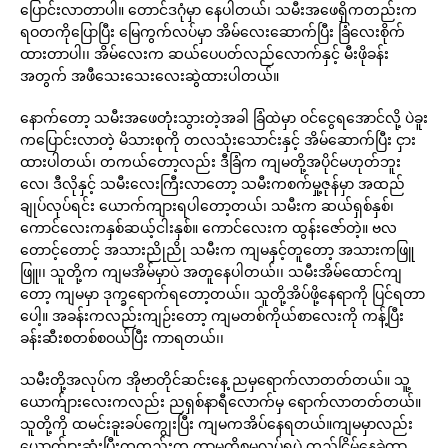
ပြောင်းလာတာပါ။ တောင်ဒဂုံမှာ နေပါတယ်၊ သမီးအဖေရှိကတည်းက
ရဝတကိုပြောပြီး မြေကွက်လပ်မှာ အိမ်လေးဆောက်ပြီး ခြံလေးစိုက်
ထားတာပါ၊၊ အိမ်လေးက ဆယ်ပေပတ်လည်လောက်နှင့် မီးဖိုခန်း
အတွက် အဖီသေးသေးလေးဆွဲထားပါတယ်။
နောက်တော့ သမီးအဖေတုံးသွားတဲ့အခါ ခြံထဲမှာ ဝင်ငွေရအောင်လို့ ပဲခူး
ကပြောင်းလာတဲ့ မိသားစုကို တလသုံးသောင်းနှင့် အိမ်ဆောက်ပြီး ငှား
ထားပါတယ်၊ တကယ်တော့လည်း ဒီခြံက ကျမတို့အပိုင်မဟုတ်ဘူး
လေ၊ ဒီလိုနှင့် သမီးလေးကြီးလာတော့ သမီးကစက်မှု့ဇုန်မှာ အထည်
ချုပ်လုပ်ရင်း ယောက်ကျားရပါတော့တယ်၊ သမီးက ဆယ်ရှစ်နှစ်၊
ကောင်လေးကနှစ်ဆယ့်ငါးနှစ်။ ကောင်လေးက ထွန်းဇော်တဲ့။ ဗလ
တောင့်တောင့် အသားညိုညို သမီးက ကျမနှင့်တူတော့ အသားကဖြူ
ဖြူ၊၊ သူတို့က ကျမအိမ်မှာပဲ အတူနေပါတယ်၊၊ သမီးအိမ်ထောင်ကျ
တော့ ကျမမှာ ဒုက္ခရောက်ရတော့တယ်၊၊ သူတို့အိပ်ဖို့နေရာကို ပြင်ရတာ
ပေါ့။ အခန်းကလည်းကျဉ်းတော့ ကျမတစ်ကိုယ်စာလေးကို ကန့်ပြီး
ခန်းဆီးစတစ်စဝယ်ပြီး ကာရတယ်၊၊
သမီးတို့အလုပ်က အိုဗာတိုင်ဆင်းနေ့ ညမှရောက်လာတတ်တယ်။ သူ့
ယောက်ျားလေးကလည်း ညရှစ်နာရီလောက်မှ ရောက်လာတတ်တယ်။
သူတို့ကို ထမင်းခူးခပ်ကျွေးပြီး ကျမကအိပ်နေရတယ်။ကျမမှာလည်း
ယောက်ျားဆုံးပြီးကတည်းက ကာမကိစ္စမလုပ်ရပဲ တည်ငြိမ်နေခဲ့တာ