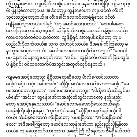
လို့ ထွန်းဇော်က ကျမနို့ကိုလာစို့ပေးတယ်၊၊ ခနလောက်စို့ပြီး ကျမလည်း
ဖီးပြန်ဖြစ်လာတာ့ပေ.ာ့။ ဒီတော့မှ ထွန်းဇော်ဟာ ကျမဖင်ထဲ လီးကို
သွင်းထည့်တော့တယ်။။ လီးခေါင်းလေးဝင်လာရုံရှိသေး ဖင်ထဲ
ကျိန်းစပ်သွားတယ်။ ဒါနှင့် “အာ့..မောင်လေးနာတယ်” “ခဏပါမမရာ
တော်ကြာကောင်းသွားမှာပါ” ဆိုပြီးနို့ကိုလာစို့ပေးတယ်၊ ၊နို့စို့တာလည်း
ကာမခလုတ်တစ်ခုမဟုတ်လား၊ သူနို့စို့ရင် အားရပါးရရှိတော့ ကျမ
လည်းဖီးပိုတက်တယ်။၊ သူက ထပ်သွင်းတယ်၊၊ ဒီအခေါက်ကြတော့ မ
နာဘူးအောင့်လာတယ်၊ “မောင်းလေးအောက်လိုက်တာကွယ်” “ခဏပါ
မမ.ခုနကလိုမနာဘူးမဟုတ်လား” “အင်း..” ထွနိးဇော်ဟာဆက်ပြီးမသွင်း
ပဲ နို့စို့ရင်း ဝင်သလောက်ပံအသွင်းအထုတ်လုပ်နေတယ်၊၊
ကျမမအောင့်တော့ဘူး နို့စို့တာရောဆိုတော့ ဖီးလ်ကောင်းလာတာ
ပေါ့။”အင့်း ဟင့်း..အင်းးအင်း” ဆိုပြီးအသံလေးထွက်လာတာပေါ့၊ “”မမ
မအောင့်တောဘူးလား” “အင်းမအောင့်တော့ဘူး” “ဒါဆိုအဆုံးထိသွင်းမ
ယ်နှော်” “အင်းးး” ထွန်ေးဇော်ကအဆုံးထိသွင်းလာတော့ နည်းနည်း
တော့ အောင့်နေသေးတာပဲ၊ “မောင်လေးမမအောင့်သေးတယ်နှော်
အရမ်းကြီးမကြမ်းနှင့်” “ဟုတ်ကဲ့ပါမမရဲ့” ဆိုပြီးတချက်ချင်းလိုးပါ
တယ်၊ သုံးမိနစ်လောက် လိုးပြီးတော့ “မမရပြီလား” “အင်းရပြီမောင်
လေး” အဲဒီအခါကြတော့ မောင်လေးထွန်းဇော်ဟာ နည်းနည်းပိုမြန်လာ
တယ်၊၊ ကျမတွေးထင်ထားတာက အဖတ်ကြိုလိုးရင်သာ ဇိမ်ရှိမယ်ထင်