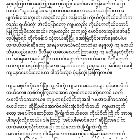
နှင့်နေကြတာ။ မေးကြည့်တော့လည်း မောင်လေးထွန်းဇော်က ပြော
တယ်၊၊ “သူငယ်ချင်းပပြောတယ်မမ ၊မမက အသက်သာကြီးတာ မ
ပျက်စီးသေးဘူးတဲ့၊ အခုထိလည်း လန်းတုန်း၊ ကိုယ်လုံးကိုယ်ပေါက်က
လည်း ရှယ်ပဲတဲ့” အဲလိုပြောတော့ ကျမလည်း ကိုယ်ဟာကိုယ်တောင်
ပြန်ကြည့်မိသေးဆယ်။ ကျမလည်း ညကျလို့ မောင်လေးထွန်းဇော်နှင့်
လုပ်ဖြစ်ရင် တိုက်ခန်းပဲ လုံတယ်ဆိုပြီူ အော်မြဲတိုင်းအော်နေဆဲပါပ။
တကယ်တမ်းဆိုတော့ အခန်းကအသံမလုံတာတဲမှာ နေဖူးတဲ့ ကျမဘယ်
သိမှာလည်းလေ။ ဒိလိုနှင့် တစ်လလောက်ကြာတော့ ကျမတို့နေတဲ့တိုက်
က အပ်ရတော့မယ်ဆိုပြီး သတင်းရောက်လာတယ်လေ၊၊ ဒီကိုရောက်
တာလည်း မနည်းကြာပြီလေ။ နောက်တရက် ညမှာတော့ အဲဒီနေ့ကပေါ့
ကျမနှင်မောင်းလေးဟာ ခါတိုင်းလိုပဲ ပုံမှန်လိုးဖြစ်ကြတယ်။
ကျမအဖုတ်ကိုယက်ပြီး သူ့လီးကို ကျမကအသေအချာ စုပ်ပေးလိုက်
တယ်လေ။ သူစိတ်ပိုကြွလာအောင် သူ့ဖင်ကလေးကိုတောင် ယက်
ပေးလိုက်သေးတယ်၊၊ ကျမကရပ်လိုက်တဲ့အခါ “မမအပေါ်ကဆောင့်
ပေးပါလား” ဆိုပြီးဖင်အောက်ခေါင်းအုံးခံလိုက်တယ်၊ ကျမအတွက်
တော့ အပေါ်ကဆောင့်တာ ပိုကြိုက်တယ်လေ၊ ကိုယ်စိတ်ကြိုက် အားရ
ပါးရလိုးလို့ရတယ်။ ဒါကြောင့် “အင်းပါမောင်လေး” ဆိုပြီးအပေါ်က
တက်ဆောင့်လိုက်တာပေါ့။ ဘယ်လောက်ပဲကြိုက်ကြိုက်
အသက်အရွယ်အရ ငါးမိနစ်လောက်ဆောင့်ပေးရုံနှင့် မောလာတယ်