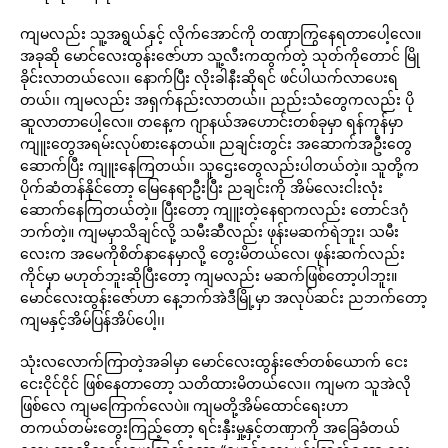
ကျမလည်း သူ့အရွယ်နှင့် လိုက်အောင်ကို တဏှာကြွနေရတာပေါ့လေ။
အခုဆို မောင်လေးထွန်းဇော်ဟာ သူ့လီးကထွက်တဲ့ သုတ်ကိုတောင် မြို
ခိုင်းလာတယ်လေ၊၊ နောက်ပြီး လိုးခါနီးဆိုရင် ဖင်ပါယက်လာပေးရ
တယ်၊၊ ကျမလည်း အရှက်နည်းလာတယ်၊၊ ညည်းသံတွေကလည်း ပို
ဆူလာတာပေါ့လေ။ တနေ့က ဂျာနယ်အဟောင်းတစ်ခုမှာ ရန်ကုန်မှာ
ကျူးတွေအရမ်းလုပ်စားနေတယ်။ ညချင်းတွင်း အဆောက်အဦးတွေ
ဆောက်ပြီး ကျူးနေကြတယ်၊၊ သူဌေးတွေလည်းပါတယ်တဲ့။ သူတို့က
ပိုက်ဆံတန်နိုင်တော့ မြေနေရာဦးပြီး ညချင်းကို အိမ်လေးငါးလုံး
ဆောက်နေကြတယ်တဲ့။ ပြီးတော့ ကျူးတဲ့နေရာကလည်း တောင်ဒဂုံ
ဘက်တဲ့။ ကျမမှာသိချင်လို့ သမီးဆီလည်း ဖုန်းမဆက်ရဲဘူး၊ သမီး
လေးက အမေကိုစိတ်နာနေမှာလို့ တွေးမိတယ်လေ၊ ဖုန်းဆက်လည်း
ကိုင်မှာ မဟုတ်ဘူးဆိုပြီးတော့ ကျမလည်း မဆက်ဖြစ်တော့ပါဘူး။
မောင်လေးထွန်းဇော်ဟာ နေ့ဘက်အဲဒီမြို့မှာ အလုပ်ဆင်း ညဘက်တော့
ကျမနှင့်အိမ်ပြန်အိပ်ပေါ့၊၊
သုံးလလောက်ကြာတဲ့အခါမှာ မောင်လေးထွန်းဇော်တစ်ယောက် ငေး
ငေးငိုင်ငိုင် ဖြစ်နေတာတော့ သတိထားမိတယ်လေ၊၊ ကျမက သူအဲလို
ဖြစ်လေ ကျမကြောက်လေပဲ။ ကျမတို့အိမ်ထောင်ရေးဟာ
တကယ်တမ်းတွေးကြည့်တော့ ရင်းနှီးမှု့နှင့်တဏှာကို အခြေခံတယ်