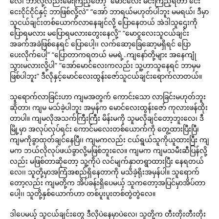
လေ၊ ဘာလို့လည်းမေးကြည့်တော့ “မောင်လေး မင်းကြည့်ရတာ ငေး
ငေးငိုင်ငိုင်နှင့် ဘာဖြစ်လို့လဲ” “အော် ဘာရယ်မဟုတ်ပါဘူး မမရယ်၊ ဒီမှာ
သူငယ်ချင်းတစ်ယောက်လာနေချင်လို့ ပြောနေတယ် အဲဒါသူဌေးကို
ပြောရမလား မပြောရမလားတွေးနေလို့” “မောငွလေးသူငယ်ချင်း
အခက်အခဲဖြစ်နေရင် ပြောပေါ့၊၊ လက်ဆော့ခြေဆော့မရှိရင် ပြော
ပေးလိုက်ပေါ့” “ပြောတာကရတယ် မမရဲ့..ကျနော်တို့များ အနေကျုံ
သွားမလားလို့ပါ” “အော်မောင်လေးကလည်း သူ့ဟာသူနေရင် ဘာမှမ
ဖြစ်ပါဘူး” ဒီလိုနှင့်မောင်လေးထွန်းဇော်သူငယ်ချင်းရောက်လာတယ်။
သူရောက်လာခြင်းဟာ ကျမအတွက် ကောင်းသော လာခြင်းမဟုတ်ဘူး
ဆိုတာ၊ ကျမ မသ်ခဲ့ပါဘူး အမှန်က မောင်လေးထွန်းဇော် ကုလားဖန်ထိုး
တာပါ။ ကျမလိုအသက်ကြီးကြီး မိန်းမကို သူမလိုချင်တော့ဘူးလေ၊ ဒီ
မြို့မှာ အလုပ်လုပ်ရင်း ကောင်မလေးတစ်ယောက်ကို တွေ့ထားပြီးပြီ၊
ကျမကိုခွာထုတ်ချင်နေပြီ၊၊ ကျမကလည်း ငယ်ရွယ်သူကိုယူထားပြီး ကျ
မက ဘယ်လိုလုပ်ဖယ်ခွာလို့မဖြစ်ဘူးလေ။ ကျမက ကျမသမီးဆီပြန်လို့
လည်း မဖြစ်တာဆိုတော့ သူ့ကိုပဲ လင်မျက်နှာတရွာထားပြီး နေရတယ်
လေ၊၊ သူတို့မှာအကြံအစည်ရှိနေတာကို မသိခဲ့ရိုးအမှန်ပါ။ သူရောက်
တော့လည်း ကျမတို့က အိပ်ခန်းရှိပေမယ့် သူကတော့အပြင်မှာအိပ်တာ
ပေါ့၊၊ သူတို့နှစ်ယောက်ဟာ တစ်ပူးပူးတစ်တွဲတွဲလေ။
ဒါပေမယ့် သူငယ်ချင်းတွေ ဒီလိုပဲနေမှာပဲလေ၊ သူတို့က တီးတိုးတီးတိုး