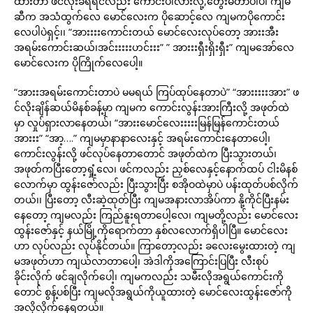
ထားတာ ဖင်လိုးခံရရင်လည်း ကောင်းပါလားလို့,တွေးမိတာပါပဲ၊ ကျမ
ဆီက အသံထွက်လေ မောင်လေးက ပိုဆောင့်လေ ကျမကပိုကောင်း
လေပါပဲရှင့်၊၊ “အားးးးကောင်းတယ် မောင်လေးလုပ်တော့ အားးအီး
အရမ်းကောင်းဆယ်၊အင်းးးးးဟင်းးး” ” အားးးရှီးရှိးရှီး” ကျမအော်လေ
မောင်လေးက ပိုကြိုက်လေပေါ့။
“အားးအရမ်းကောင်းတာပဲ မမရယ် ကြပ်ထုပ်နေတာပဲ” “အားးးးးအား” ဖ
င်လိုးချိန်ဆယ်မိနစ်ခန့်မှာ ကျမက ကောင်းလွန်းအားကြီးလို့ အဖုတ်ထဲ
မှာ လှုပ်ရှားလာနေတယ်၊ “အားးမောင်လေးးးးးမြန်မြန်ကောင်းတယ်
အားးး” “အာ့….” ကျမမှာနာနာလေးနှင့် အရမ်းကောင်းနေတာပေါ့၊
ကောင်းလွန်းလို့ ဖင်လုပ်နေတာတောင် အဖုတ်ထဲက ပြီးသွားတယ်၊
အဖုတ်ကပြီးတော့ရှုံ့လေ၊ ဖင်ကလည်း ညှစ်လေနှင့်နောက်ထပ် ငါးမိနစ်
လောက်မှာ ထွန်းဇော်လည်း ပြီးသွားပြီး စအိုဝထဲမှာပဲ ပန်းထုတ်ပစ်လိုက်
တယ်၊၊ ပြီးတော့ လီးဆဲ့ထုတ်ပြီး ကျမအနားလာအိပ်ကာ နို့ကိုင်ပြီးနမ်း
နေတော့ ကျမလည်း ကြည်နူးရတာပေါ့လေ၊ ကျမတို့လည်း မောင်လေး
ထွန်းဇော်နှင့် နယ်မြို့ကိုရောက်တာ နှစ်လလောက်ရှိပါပြီ။ မောင်လေး
ဟာ လုပ်လည်း လုပ်နိုင်တယ်။ ကြာတော့လည်း ခလေးမွေးထားတဲ့ ကျ
မအဖုတ်ဟာ ကျယ်လာတာပေါ့၊ အဲဒါကိုအကြောင်းပြပြီး လီးစုပ်
ခိုင်းလိုက် ဖင်ချလိုက်ပေါ့၊ ကျမကလည်း သမီးလိုအရွယ်ကောင်းကို
တောင် စွန့်ပစ်ပြီး ကျမလိုအရွယ်ကိုယူထားတဲ့ မောင်လေးထွန်းဇော်ကို
အလိုလိုက်နေရတယ်။