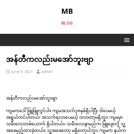
MB
BLOG
အန်တီကလည်းမအော်ဘူးဗျာ
June 9, 2021
admin
အန်တီကလည်းမအော်ဘူးဗျာ
ကျမကဒေါ်ဖြူဖြူလွှင်ပါ။ ကျမအသက်၃၈နှစ်ရှိပါပြီ၊ ဒါပေမယ့်
အရွယ်တင်ပါတယ်၊ အသက်ရလာပေမယ့် ဝလာတာ့မရှိဘူး၊ ကျမမှာ
သမီးလေးတစ်ယောက် ရှိပါတယ်၊၊ သမီးလေးနာမည်က ဖြူဖွေးလို့ သူ့
အဖေမှည့်ထားခဲ့တယ်။ သူ့အဖေတော့ မရှိတော့ပါဘူး၊ ကျမက နယ်က