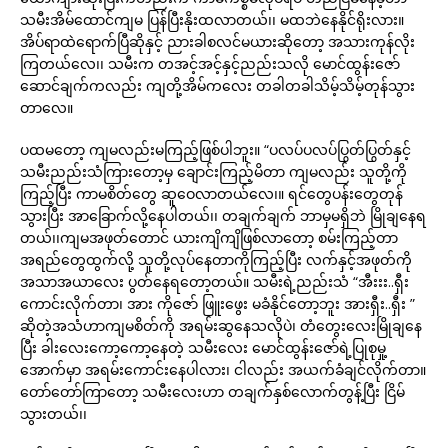
သမီးအိမ်ထောင်ကျမ ပြန်ပြီးနိုးထလာတယ်၊၊ မထဘဲနေနိုင်ရိုးလား။
အိပ်ရာထဲရောက်ပြီဆိုနှင့် ညားခါစလင်မယားဆိုတော့ အသားကုန်လိုး
ကြတယ်လေ၊၊ သမီးက တအင့်အင့်နှင့်ညည်းသလို မောင်ထွန်းဇော်
ဆောင်ချက်ကလည်း ကျတို့အိမ်ကလေး တခါတခါသိမ့်သိမ့်တုန်သွား
တာလေ။
ပထမတော့ ကျမလည်းမကြည့်ဖြစ်ပါဘူး။ “ပလပ်ပလပ်ပြွတ်ပြွတ်နှင့်
သမီးညည်းသံကြားတော့မှ ချောင်းကြည့်မိတာ ကျမလည်း သူတို့ကို
ကြည့်ပြီး ကာမစိတ်တွေ ဆူဝေလာတယ်လေ၊။ ရင်တွေပန်းတွေတုန်
သွားပြီး အာခြောက်လို့နေပါတယ်၊၊ တချက်ချက် ဘာမှမရှိဘဲ မြိုချနေရ
တယ်၊၊ကျမအဖုတ်တောင် ယားကျိကျိဖြစ်လာတော့ စမ်းကြည့်တာ
အရည်တွေထွက်လို့ သူတို့လုပ်နေတာကိုကြည့်ပြီး လက်နှင့်အဖုတ်ကို
အသာအယာလေး ပွတ်နေရတော့တယ်။ သမီးရဲ့ညည်းသံ “အီးးး..ရှီး
ကောင်းလိုက်တာ၊ အား ကိုဇော် ဖြူးဖွေး မခံနိုင်တော့ဘူး အားရှီး..ရှီး ”
ဆိုတဲ့အသံဟာကျမစိတ်ကို အရမ်းဆွနေသလိုပဲ၊ တံတွေးလေးမြိုချနေ
ပြီး ခါးလေးကော့ကော့နေတဲ့ သမီးလေး မောင်ထွန်းဇော်ရဲ့ပြုစုမှု့
အောက်မှာ အရမ်းကောင်းနေပါလား၊ ငါလည်း အယက်ခံချင်လိုက်တာ။
တော်တော်ကြာတော့ သမီးလေးဟာ တချက်နှစ်လောက်တွန့်ပြီး ငြိမ်
သွားတယ်၊၊