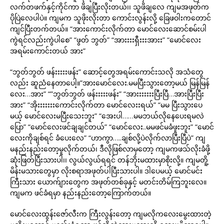
လက်တဖက်နှင့်ကိုင်ကာ ဖိချပြီးလိုးတယ်၊၊ သူဖိချလေ ကျမအဖုတ်က
ပိုပြဲလေပါပဲ။ ကျမက သူဖိုးလိုးတာ ကောင်းလွန်းလို့ ခြေဖဝါးကတောင်
ကျင်ပြီးတက်တယ်။ “အားကောင်းလိုက်တာ မောင်လေးဆောင်စမ်းပါ
ကွဲရင်လည်းကွဲပါစေ” “ဖွတ် ဘွတ်” “အားးးးရှီးးးအားး” “မောင်လေး
အရမ်းကောင်းတယ် အား”
“ဘွတ်ဘွတ် ဖန်းးးးးဖန်း” ဆောင့်တွေအရမ်းကောင်းသလို အသံတွေ
လည်း ဆူညံနေတာပေါ့။”အားမောင်လေး.မမပြီးသွားတော့မယ် မြန်မြန်
လေး…အား” “”ဘွတ်ဘွတ် ဖန်းးးးးဖန်း” “အားးးးးးးပြီးပြီ…အားပြီးပြီး
အား” “အိုးးးးးးးကောင်းလိုက်တာ မောင်လေးးရယ်” “မမ ပြီးသွားပေ
မယ့် မောင်လေးမပြီးသေးဘူး” “အေးပါ……မမဘယ်လိုနေပေးရမလဲ
ပြော” “မောင်လေးဖင်ချချင်တယ်” “မောင်လေး..မမဖင်မခံဖူးဘူး” “မောင်
လေးကိုချစ်ရင် ခံပေးလေ” “ဟာကွာ…..ချစ်လို့ပဲလိုက်လာပြီးပြီပဲ” ကျ
မနည်းနည်းတော့မူလိုက်တယ်၊ ဒီလိုဖြစ်လာမှတော့ ကျမကဖသ်လိုးခံဖို့
ဆုံးဖြတ်ပြီးသားပါ၊၊ လွယ်လွယ်ရရင် တန်ဘိုးမထားမှာစိုးလို့။ ကျမတိူ့
မိန်းမသားတွေမှာ လိုးစရာအဖုတ်ပါပြီးသားပါ။ ဒါပေမယ့် မောင်မင်း
ကြီးသား ယောက်ျားတွေက အဖုတ်တစ်ခုနှင့် မတင်းတိမ်ကြဘူးလေ။
ကျမက ဖင်ခံရမှာ နည်းနည်းတော့ကြောက်တယ်။
မောင်လေးထွန်းဇော်လီးက ကြီးလွန်းတော့ ကျမလိုကလေးမွေးထားတဲ့