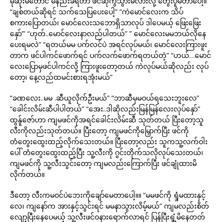
မုဆိုးမတောင် မနည်းခံရတာ ဖင်ဆိုကွဲသွားမလားလို့ တွေးပူမိတာပေါ့။
“ချစ်တယ်ဆိုရင် သက်သေပြပေးပေါ့” “ကဲမောင်လေးက သိပ်
စကားပြောတယ်၊ မောင်လေးသဘောရှိသာလုပ် ဒါပေမယ့် ဖြေးဖြေး
နှော်’” “ဟုတ်..မောင်လေးနာလည်ပါတယ်” ” မောင်လေးမမဘယ်လိုနေ
ပေးရမလဲ” “ရတယ်မမ ပက်လင်ပဲ အရင်လုပ်မယ်၊ မောင်လေးကြားဖူး
တာက ဖင်ပါကင်ဖောက်ရင် ပက်လက်ဖောက်ရတယ်တဲ့” “ဟယ်…မောင်
လေးပြောမှဖင်ပါကင်လို့ ကြားဖူးတော့တယ် ကဲလုပ်မယ်ဆိုလည်း လုပ်
တော့၊ နေ့လည်ထမင်းစားရအုံးမယ်”
“ခဏလေး..မမ .ဆီယူလိုက်ဦးမယ်” “ဘာဆီမှမဝယ်ရသေးဘူးလေ”
“ခေါင်းလိမ်းဆီပါပါတယ်” “အေး..ဒါဆိုလည်းမြန်မြန်လေးလုပ်နှော်”
ထွန်ူဇော်ဟာ ကျမဖင်ကိုအရင်ခေါင်းလိမ်းဆီ သုတ်တယ် ပြီးတော့သူ
လီးကိုလည်းသုတ်တယ်။ ပြီးတော့ ကျမဖင်ကိုမြှောက်ပြီး ဖင်ကို
တံတွေးထွေးထည့်လိုက်သေးတယ်။ ပြီးတော့လည်း သူကသူ့လက်ဝါး
ပေါ် တံတွေးထွေးထည့်ပြီး သူ့လီးကို ဂွင်းတိုက်သလိုလုပ်သေးတယ်၊
ကျမဖင်ကို သူ့လီးသွင်းတော့ ကျမလည်းကြောက်ပြီး ဖင်ချုံထားမိ
လိုက်တယ်။
ဒီတော့ လီးကမဝင်ပဲဘေးကိုချော်မေတာပေါ့။။ “မမဖင်ကို ရှုံမထားနှင့်
လေ၊ ကျနော်က အားနှင့်သွင်းရင် မမနာသွားလိမ့်မယ်” ကျမလည်းစိတ်
လျော့ပြီးနေပေမယ့် သူ့လီးဖင်ဝနားရောက်လာရင် ပြန်ပြီးရှုံ့မိနေတတ်