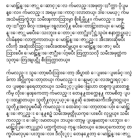
ေမာင္ထြန္းေဇာ္က ေဆာင့္ေလ က်မလည္းအဖုတ္ႏႈိက္တာ ပိုျမ
န္ေလ၊၊ က်မလည္း အရမ္းေကာင္းလာတယ္၊ ဒါေပမယ့္ က်မ
အသံမထြက္ရဲဘူး သမီးၾကားသြားမွာ စိုးရိမ္လို႔၊၊ က်မလည္း အဖု
တ္ႏႈိက္တာ ဖီလ္းအရမ္းရွလာလို႔ ၿပီးေတာင္သြားတယ္၊ ေမာင္ထြ
န္းေဇာ္က မၿပီးေသးဘူး။ ေတာ္ေတာ္လိုးႏိုင္တဲ့သူပဲ။ ဧနာက္ထပ္ဆယ့္
ငါးမိနစ္ေလာက္ၾကာတယ္၊ ေမာင္ထြန္းေဇာ္လည္း အီးအားဆိုၿပီး
လီးကို အဆုံးထိသြင္းၿပီးခဏၿငိမ္တယ္။ ေမာင္ထြန္းေဇာ္ ၿပီး
သြားၿပီ။ ေမာင္ထြန္းေဇာ္လီးေပ်ာ့ၿပီး ထြက္လာသလို သမီးအဖုတ္ထဲက
သုတ္ေတြအျပင္ကို စီးထြက္လာတယ္။
က်မလည္း သူေတာ့ၿပီးသြားေတာ့ အိပ္ရာထဲ ေျဖးေျဖးခ်င္းလွဲ
ခ်ကာ အိပ္လိုက္ေတာ့တယ္၊ က်မလည္း ေနျမင့္ေလအ႐ူးရင့္ေ
လ ျဖစ္ေနရေတာ့တယ္၊၊ သမီးႏွင့္ျဖဴေဖြးဟာ တစ္ရက္ျခားတစ္ႀ
ကိမ္ လိုးေနၾကေတာ့ က်မလည္း တေန႔ထက္တေန႔ ကာမစိတ္ ျပ
င္းထန္လာတယ္၊၊ သူတို႔လုပ့္မယ့္ေန႔ဆို အေစာႀကီးအိပ္ရာဝင္တယ္၊၊
သူတို႔အလုပ္စၿပီဆို က်မလည္း ထေခ်ာင္းေတာ့တာေပါ့။ ေမာင္ထြ
န္းေဇာ္လည္း ေန႔စဥ္ပဲ သမီးအဖုတ္ကိုယက္ေပးၿပီး လုပ္တယ္။ သမီး
ကလည္း ေခါင္းမာတယ္၊၊ ဘယ္ေတာ့မွ ျပန္မမႈတ္ေပးဘူး၊၊ ေ
မာင္ထြႏြးေဇာ္လုပ္တာပဲ ပက္လက္ခံတယ္ ကုန္းခံတယ္၊၊ အေပၚကေတာင္ တ
က္ၿပီးမလုပ္ေပးဘူးေလ။ ဒီလိုႏွင့္ တေန႔ေတာ့ ေမာင္ထြန္းေဇာ္တ