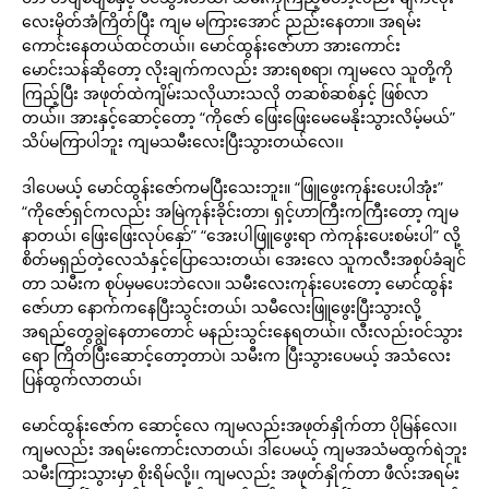
လေးမှိတ်အံကြိတ်ပြီး ကျမ မကြားအောင် ညည်းနေတာ။ အရမ်း
ကောင်းနေတယ်ထင်တယ်၊၊ မောင်ထွန်းဇော်ဟာ အားကောင်း
မောင်းသန်ဆိုတော့ လိုးချက်ကလည်း အားရစရာ၊ ကျမလေ သူတို့ကို
ကြည့်ပြီး အဖုတ်ထဲကျိမ်းသလိုယားသလို တဆစ်ဆစ်နှင့် ဖြစ်လာ
တယ်၊၊ အားနှင့်ဆောင့်တော့ “ကိုဇော် ဖြေးဖြေးမေမေနိုးသွားလိမ့်မယ်”
သိပ်မကြာပါဘူး ကျမသမီးလေးပြီးသွားတယ်လေ၊၊
ဒါပေမယ့် မောင်ထွန်းဇော်ကမပြီးသေးဘူး။ “ဖြူဖွေးကုန်းပေးပါအုံး”
“ကိုဇော်ရှင်ကလည်း အမြဲကုန်းခိုင်းတာ၊ ရှင့်ဟာကြီးကကြီးတော့ ကျမ
နာတယ်၊ ဖြေးဖြေးလုပ်နှော်” “အေးပါဖြူဖွေးရာ ကဲကုန်းပေးစမ်းပါ” လို့
စိတ်မရှည်တဲ့လေသံနှင့်ပြောသေးတယ်၊ အေးလေ သူကလီးအစုပ်ခံချင်
တာ သမီးက စုပ်မှမပေးဘဲလေ။ သမီးလေးကုန်းပေးတော့ မောင်ထွန်း
ဇော်ဟာ နောက်ကနေပြီးသွင်းတယ်၊ သမီလေးဖြူဖွေးပြီးသွားလို့
အရည်တွေချွဲနေတာတောင် မနည်းသွင်းနေရတယ်၊၊ လီးလည်းဝင်သွား
ရော ကြိတ်ပြီးဆောင့်တော့တာပဲ၊ သမီးက ပြီးသွားပေမယ့် အသံလေး
ပြန်ထွက်လာတယ်၊
မောင်ထွန်းဇော်က ဆောင့်လေ ကျမလည်းအဖုတ်နှိုက်တာ ပိုမြန်လေ၊၊
ကျမလည်း အရမ်းကောင်းလာတယ်၊ ဒါပေမယ့် ကျမအသံမထွက်ရဲဘူး
သမီးကြားသွားမှာ စိုးရိမ်လို့၊၊ ကျမလည်း အဖုတ်နှိုက်တာ ဖီလ်းအရမ်း