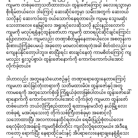
ကျမက တစ်ခုတော့သတိထားတယ်၊ ထွန်းဇော်ကြောင့် ခလေးရသွားမှာ
စိုးရိမ်တယ်လေ၊ ဒါကြောင့် ဆေးဆိုင်တွေမှာ သမီးးအတွက် ဆေးဝယ်
သလိုနှင့် ဆေးကဒ်တွေ ဝယ်သောက်နေရတာပေါ့။ ကျမမှ သွေးမဆုံး
သေးတာလေ။ နေမြင့်လေ အရူးရင့်လေဆိုသလို နည်းနည်းလောက်
ကျမကို မလုပ်ရရုံနှင့်ထွန်းဇော်ဟာ ကျမကို ထာဝရပ်ုင်ဆိုင်ချင်ကြောင်း
ပြောလာတယ်၊ ကျမလည်း တဏှာစိတ်မွှန်နေတာပေါ့လေ။ အစတုန်းက
ခိုးစားယုံကြံခဲ့ပေမယ့် အခုတော့ မဝမလင်စားရတဲ့အခါ စိတ်ထဲလည်း မ
ကျေနပ်နိုင်တော့ပါဘူး။ စားပြီးရင်း စားချင်နေတဲ့ ကာမစိတ်ကြောင့် ကျ
မလည်း ရူးသွပ်စွာပဲ၊ ထွန်းဇော်နောက်ကို ကောက်ကောက်ပါအောင်
လိုက်ခဲ့တယ်။
ဒါဟာလည်း အတူနေသံယောဇဉ်နှင့် တဏှာရောထွေးနေတာကြောင့်
ကျမဟာ ဆင်ခြင်တုံးတရားကို သတိမထားမိပဲ။ ထွန်းဇော်နှင့်အတူ
ကာမရေကို အတူသောက်စုံးဖို့ ကြံရွယ်ခဲ့တာဖြစ်ပါတယ်။ ထွန်းဇော်ခေါ်
ရာနောက်ကို ကောက်ကောက်ပါအောင် လိုက်ခဲ့တဲ့ ကျမဟာ ထွန်းဇော်
တစ်ယောက် ဘယ်လိုကြံစည်ထားလို့ ရထားမှန်းမသိတဲ့ နယ်မြို့လေး
တစ်ခုရဲ့ မအပ်ရသေးတဲ့ တိုက်သစ်ကြီးတစ်ခုမှာ အစောင့်လို
သဘောထားပြီး အလကားနေထိုင်ရတယ်။ ရေမီးပြည့်စုံတယ်လေ။
ရေလုံမိုးလုံအခန်းမို့ ကျမတို့စိတ်တိုင်း ကျလိုးလို့ရတော့မယ်။ အဲဒီနေ့
ကတော့ ရောက်ပြီး နေရာထိုင်ခင်းနှင့် အိပ်ရာလေးနေရာချနေရုံရှိသေး