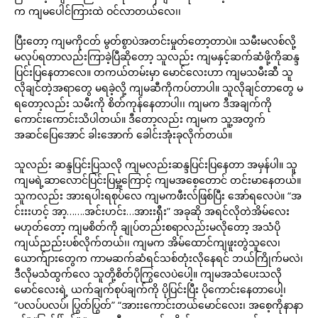
က ကျမပေါင်ကြားထဲ ဝင်လာတယ်လေ၊၊
ပြီးတော့ ကျမကိုငတ် မွတ်စွာပဲအတင်းမှုတ်တော့တာပဲ။ သမီးမလစ်လို့
မလုပ်ရတာလည်းကြာခဲ့ပြီဆိုတော့ သူလည်း ကျမနှင့်ဆက်ဆံဖို့ကိုဆန္ဒ
ပြင်းပြနေတာလေ။ တကယ်တမ်းမှာ မောင်လေးဟာ ကျမသမီးဆီ သူ
လိုချင်တဲ့အရာတွေ မရခဲ့လို့ ကျမဆီကိုကပ်တာပါ။ သူလိုချင်တာတွေ မ
ရတော့လည်း သမီးကို စိတ်ကုန်နေတာပါ၊၊ ကျမက ဒီအချက်ကို
ကောင်းကောင်းသိပါတယ်။ ဒီတော့လည်း ကျမက သူ့အတွက်
အဆင်ပြေအောင် ခါးအောက် ခေါင်းအုံးခုလိုက်တယ်။
သူလည်း ဆန္ဒပြင်းပြသလို ကျမလည်းဆန္ဒပြင်းပြနေတာ အမှန်ပါ။ သူ
ကျမရဲ့ဆာလောင်ပြင်းပြမှု့ကြောင့် ကျမအစေ့တောင် တင်းမာနေတယ်။
သူကလည်း အားရပါးရစုပ်လေ ကျမကဖီးလ်ဖြစ်ပြီး အော်ရလေပဲ။ “အ
င်းးးဟင့် အာ့…….အင်းဟင်း…အားးရှီး” အခုဆို အရင်လိုတဲအိမ်လေး
မဟုတ်တော့ ကျမစိတ်ကို ချုပ်တည်းစရာလည်းမလိုတော့ အသံပို
ကျယ်ညည်းပစ်လိုက်တယ်၊၊ ကျမက အိမ်ထောင်ကျဖူးတွဲသူလေ၊
ယောက်ျားတွေက ကာမဆက်ဆံရင်သစ်တုံးလိုနေရင် ဘယ်ကြိုက်မလဲ၊
ဒီလိုမသံထွက်လေ သူတို့စိတ်ပိုကြွလေပဲပေါ့။ ကျမအသံပေးသလို
မောင်လေးရဲ့ ယက်ချက်စုပ်ချက်ကို ပိုပြင်းပြီး ပိုကောင်းနေတာပေါ့၊
“ပလပ်ပလပ်၊ ပြွတ်ပြွတ်” “အားးကောင်းတယ်မောင်လေး၊ အစေ့ကိုနာနာ