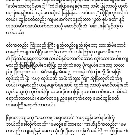
“မသိအောင်လုပ်မှာပေါ့” “ကဲပါပြောမနေနှင့်တော့ သမီးပြန်လာလို့ ဟုတ်
ပေ့ဖြစ်နေဦးမယ် လုပ်မယ်ဆိုလဲ မြန်မြန်သာလုပ်တော့” ဆိုပြီးကုန်းလိုက်
တယ်။ ထွန်းဇော်လည်း ကျမနောက်ကနေလိုးတာ “ဖွတ် စွပ် ဖတ်” နှင့်
အဖုတ်ဆီကအသံထွက်လာသလို ဆောင့်လိုးသံ “ဖန်း ..ဖန်း”နှင့်ထွက်
လာတယ်။
လီးကလည်း ကြီးလည်းကြီး ရှည်လည်းရှည်ဆိုတော့ သားအိမ်တောင်
တချက်တချက်ထိပြီး အောင့်လာတယ်၊၊ ဒါကြောင့် ကျမသမီးလေး
အံကြိတ်ခံနေရတာလေ။ ဆယ်မိနစ်လောက်တောင် လိုးသေးတယ်။ ကျ
မလည်းမြန်မြန်ပြီးပါစေဆိုပြီး ညည်းသံတွေ ပိုကျယ်ပေးတော့ သူလး
ည်း ပြီးသွားတယ်။ အဲဒိအချိန်အိမ်ရှေ့ ကားရပ်သံကြားလိူ့ မီးအမြန်
ထွန်းလိုက်ပြီး “ဟေ့ ထွန်းဇော် သမီးကိုသွားကြို” ဆိုပြီးလွှတ်လိုက်ရ
တယ်၊ ကျမလည်း ဟန်မပျက်ရအောင် ထွက်ကျလာတဲ့ မောင်ထွန်းဇော်
သုတ်တွေကို သုတ်ပစ်ပြီး ထမင်းဝိုင်းထပြင်ရတယ်။ သမီးလေး အိမ်ထဲ
ရောက်လာတယ်၊ နောက်တနေ့ ညနေရောက်တော့ မောင်ထွန်းဇော်
အစောကြီးရောက်လာတယ်။
ပြီးတော့ကျမကို “မမ.လာဗျာစရအောင်” “ဟေ့ထွန်းဇော်နင်ငါ့ကို
ဘယ်လိုခေါ်လိုက်တယ်” “မမလို့ခေါ်တာလေ” “အယ်နင်ကလည်း” “မမ
ကလည်း ကျနော်နှင့်မမက လိုးပြီးပြီလေ၊ အန်တီ ခေါ်လို့ ဘယ်ဖြစ်မလဲ၊