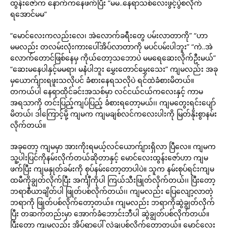
ထွန်းဇော်က နောက်ကနေဖက်ပြီး “မမ..နေရာသစ်လေးဖွင့်ပွဲစလိုက်
ရအောင်မမ”
“မောင်လေးကလည်းလေ၊ အဲလောက်ခရီးတွေ ပမ်းလာတာကို” “ဟာ
မမလည်း တလမ်းလုံးကားပေါ်အိပ်လာတာကို မပင်ပမ်းပါဘူး” “ကဲ..အဲ
လောက်တောင်ဖြစ်နေမှ ကိုယ်တော့သဘောပဲ မမရေဆေးလိုက်ဦးမယ်”
“ဆေးမနေပါနှင့်မမရာ၊ မနံပါဘူး မွှေးတောင်မွှေးသေး” ကျမလည်း အခု
မှယောက်ျားရဖူးသလိုပင် ခံစားနေရသလိုပဲ ရင်ထဲခံစားမိတယ်။
တကယ်ပါ နေရာထိုင်ခင်းအသစ်မှာ လင်ငယ်ငယ်ကလေးနှင့် ကာမ
အရသာကို တင်းပြည့်ကျပ်ပြည့် ခံစားရတော့မယ်၊၊ ကျမတွေးရင်းပျော်
မိတယ်၊ ဒါကြောင့်မို့ ကျမက ကျမချစ်လင်ကလေးပါးကို မြတ်နိုးစွာနမ်း
လိုက်တယ်။
အခုတော့ ကျမမှာ အားကိုးရမယ့်လင်ယောက်ျားရှိလာ ပြီလေ။ ကျမက
သူ့ပါးပြင်ကိုနမ်းလိုက်တယ်ဆိုတာနှင့် မောင်လေးထွန်းဇော်ဟာ ကျမ
ဖက်ပြီး ကျမနှုတ်ခမ်းကို စုပ်နမ်းတော့တာပါပဲ။ သူက နမ်းစုပ်ရင်းကျမ
ထမီကိုချွတ်လိုက်ပြီး အင်္ကျီကိုပါ ကြယ်သီးဖြုတ်လိုက်တယ်၊၊ ပြီးတော့
ဘရာစီယာချိတ်ပါ ဖြုတ်ပစ်လိုက်တယ်၊၊ ကျမလည်း ပြေလျော့လာတဲ့
ဘရာကို ဖြုတ်ပစ်လိုက်တော့တယ်။ ကျမလည်း ဘရာကိုဆွဲချွတ်လိုက်
ပြီး တဆက်တည်းမှာ အောက်ခံဘောင်းဘီပါ ဆွဲချွတ်ပစ်လိုက်တယ်။
ပြီးတော့ ကျမလည်း အိပ်ရာပေါ် လှဲချပစ်လိုက်တော့တယ်။ မောင်လေး