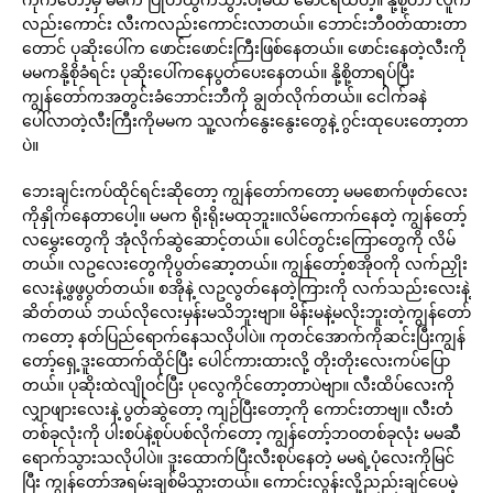
လည်းကောင်း လီးကလည်းကောင်းလာတယ်။ ဘောင်းဘီဝတ်ထားတာ
တောင် ပုဆိုးပေါ်က ဖောင်းဖောင်းကြီးဖြစ်နေတယ်။ ဖောင်းနေတဲ့လီးကို
မမကနို့စိုခံရင်း ပုဆိုးပေါ်ကနေပွတ်ပေးနေတယ်။ နို့စို့တာရပ်ပြီး
ကျွန်တော်ကအတွင်းခံဘောင်းဘီကို ချွတ်လိုက်တယ်။ ငေါက်ခနဲ
ပေါ်လာတဲ့လီးကြီးကိုမမက သူ့လက်နွေးနွေးတွေနဲ့ ဂွင်းထုပေးတော့တာ
ပဲ။
ဘေးချင်းကပ်ထိုင်ရင်းဆိုတော့ ကျွန်တော်ကတော့ မမစောက်ဖုတ်လေး
ကိုနှိုက်နေတာပေါ့။ မမက ရိုးရိုးမထုဘူး။လိမ်ကောက်နေတဲ့ ကျွန်တော့်
လမွှေးတွေကို အုံလိုက်ဆွဲဆောင့်တယ်။ ပေါင်တွင်းကြောတွေကို လိမ်
တယ်။ လဥလေးတွေကိုပွတ်ဆော့တယ်။ ကျွန်တော့်စအိုဝကို လက်ညှိုး
လေးနဲ့ဖွဖွပွတ်တယ်။ စအိုနဲ့ လဥလွတ်နေတဲ့ကြားကို လက်သည်းလေးနဲ့
ဆိတ်တယ် ဘယ်လိုလေးမှန်းမသိဘူးဗျာ။ မိန်းမနဲ့မလိုးဘူးတဲ့ကျွန်တော်
ကတော့ နတ်ပြည်ရောက်နေသလိုပါပဲ။ ကုတင်အောက်ကိုဆင်းပြီးကျွန်
တော့်ရှေ့ဒူးထောက်ထိုင်ပြီး ပေါင်ကားထားလို့ တိုးတိုးလေးကပ်ပြော
တယ်။ ပုဆိုးထဲလျိုဝင်ပြီး ပုလွေကိုင်တော့တာပဲဗျာ။ လီးထိပ်လေးကို
လျှာဖျားလေးနဲ့ ပွတ်ဆွဲတော့ ကျဉ်ပြီးတော့ကို ကောင်းတာဗျ။ လီးတံ
တစ်ခုလုံးကို ပါးစပ်နဲ့စုပ်ပစ်လိုက်တော့ ကျွန်တော့်ဘဝတစ်ခုလုံး မမဆီ
ရောက်သွားသလိုပါပဲ။ ဒူးထောက်ပြီးလီးစုပ်နေတဲ့ မမရဲ့ပုံလေးကိုမြင်
ပြီး ကျွန်တော်အရမ်းချစ်မိသွားတယ်။ ကောင်းလွန်းလို့ညည်းချင်ပေမဲ့