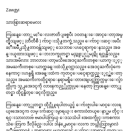
Zawgyi
သားဖြားဆရာမေလး
ကြၽန္ေတာ္က မႏၲေလးဇာတိျဖစ္ၿပီး ၁၀တန္းေအာင္ေတာ့အမွ
တ္မွီသျဖင့္ (တီတီစီ ) က်ာင္းသို႔တက္ခဲ့သည္။ ေက်ာင္းဆင္းၿပီး
ခႏၲီးၿမိဳ႕သို႔တာဝန္က်သျဖင့္ သေဘာေပၤၚေရာက္ေနသည္။ အခ
န္းယူထားသျဖင့္ ေဘးဘက္ခုတင္မွာ မည္သူႏွင့္က်မည္ကို ရင္ခုန္မိသည္။
သားအမိလား ဘာလားေတာ့မသိ။အေဒၚႀကီးတစ္ေယာက္ႏွင့္
အမႀကီးတစ္ေယာက္အခန္းထဲသို႔ဝင္လာသည္။ အေဒၚႀကီးပုံကေ
နေကာင္းဟန္မရွိ ။အခန္းထဲက ကုတင္ေပၚေရာက္သည္ႏွင့္လွဲေတာ့
သည္။ အမႀကီးကထိုင္စရာေနရာမရွိေတာ။အျပင္ဘက္ထြက္လမ္းေလွ်ာ
က္လိုက္ သူ႕အေဒၚကို လာၾကည့္လိုက္လုပ္ေနေတာ့ ကြၽန္ေတာ္ကု
တင္မွာ ထိုင္ရန္ဖိတ္ေခၚလိုက္သည္။
ကြၽန္ေတာ့္ကုတင္မွာ ထိုင္လို႔ရပါတယ္ခင္ဗ် ေက်းဇူးပါေမာင္ေလးရ
ယ္။အေဒၚက လမ္းက်ဆင္းမွာရယ္း စကားဝဲတယ္ေနာ္အမ တိုင္း
ရင္းသားလားဗ် ဗမာပါပဲကြယ္ ေဒသသံပါ ။အထက္ပိုင္းကစကား
သံေတြက ဒီလိုခ်ည္းပါပဲး ဒါနဲ႕ေမာင္ေလးက ဘယ္ကိုသြားမွာလဲ
ခႏၲီးဗ်။တာဝန္နဲ႕ ဆရာဝန္လား မဟုတ္ဖူးခင္ဗ် ေက်ာင္းဆရာပါ ထက္ျပ