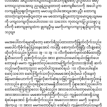
လားးမမးး အငျးးးကောငျးတယျးးအသကုနျစောင့ျလို့းပေးးး မမပို
ကောငျးသှားအောငျ ညှပျနဲ့ညှပျထားတဲ့ စောကျစိလေးကို အပေါျက
လကျနဲ့ဖိညှဈလိုကျတော့ မမငယျသံပါအောငျအောျပွီး ထောကျ
ထားတဲ့လျတှမေခိုငျတော့။ မမ မထောကျနိုငျတော့ဘူးမောငျရယျ။မမ
ကို ပကျလကျလိုးပေးပါလား။းးးး သဘောၤ ကုတငျကဉြျးသဖွင့ျ
လီးကို စောကျဖုတျထဲက ဖွုတျပွီးမှ မမကိုပကျလကျလှနျခိုငျးလိုကျ
သညျ။
မမအပေါ်တက်ရမှာဆိုတော့ စောက်စိညှပ်ထားတာကိုဖြုတ်လိုက်သည်။
မမပေါင်ကိုဗိုက်နှင့်ပြားနေအောင် ကပ်ပြီး စောကုတ်ကိုဖြဲပြီး လီးနဲ့စောင့်
ထိုးလိုက်သည်။ ပြွတ်းးး အ့ းး အ့ းး လီးကိုစောက်ဖုတ်ထဲစိမ်ထားပြီး
နို့သီးလေးကို ညှစ်လိုက်သည်။ အားး နာတယ်းးမောင်ရယ်းးဖြုတ်ပေး
တော့နော် မမက ကျွန်တော်လုပ်ပေးတာမကြိုက်လို့လားးးအဲ့ဒါဆို ဆက်
လည်းမလိုးတော့ဘူးးးး မဟုတ်ပါဘူးမောင်ရယ် းးး လိုးပေးပါနော်။
မောင့်သဘော မောင်ကြိုက်သလိုလုပ်။မမအောင့်ခံပါ့မယ် လိုးနေတဲ့
မိန်းမတစ်ယောက်ကို ကျွန်လိုဆက်ဆံရသဖြင့်ကျွန်တော့်စိတ်တွေပိုထန်
လာသည်။ နာသည်ဟုပြောသောမမနို့သီးလေးကို ပိုနာအောင်ညှပ်ပေါ်က
တော်တော်ကြာကြာလေး ဖိညှစ်သည်။ အားးးတော်ပါတော့မောင်ရယ်းးး
အားးအားးးအားးး မမစောက်ဖုတ်ကြီးကိုလည်း ကျွန်တော်အားရှိသမျှ
ရဲစပ်နေအောင် ရိုက်ပစ်လိုက်သည်။ အမလေးးးအားးး မမကို သနားပါ
အုံးကှယွ းး အားးး မမကတော့ငိုရင်း အော်ရင်း ကျွန်တော်လုပ်သမျှကို