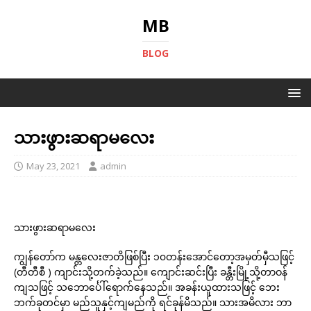
MB
BLOG
သားဖွားဆရာမလေး
May 23, 2021
admin
သားဖွားဆရာမလေး
ကျွန်တော်က မန္တလေးဇာတိဖြစ်ပြီး ၁၀တန်းအောင်တော့အမှတ်မှီသဖြင့်
(တီတီစီ ) ကျာင်းသို့တက်ခဲ့သည်။ ကျောင်းဆင်းပြီး ခန္တီးမြို့သို့တာဝန်
ကျသဖြင့် သဘောင်္ပေါ်ရောက်နေသည်။ အခန်းယူထားသဖြင့် ဘေး
ဘက်ခုတင်မှာ မည်သူနှင့်ကျမည်ကို ရင်ခုန်မိသည်။ သားအမိလား ဘာ