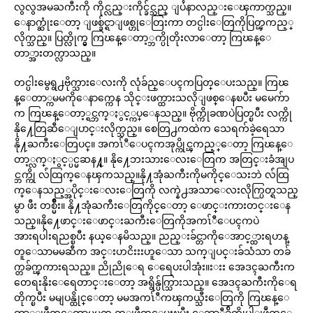
လွလွအမႀကီးကို ကိုင္လည္းကိုင္ခ်င္သည္ ျပႆနာလည္းေၾကာက္သည္။
ေနာက္ဆုံးေတာ့ ျဖစ္ခ်င္ရာျဖစ္ဟုေတြးကာ တင္ပါးေတြကိုပြတ္ၾကည့္
လိုက္သည္။ ပြတ္လိုက္မွ ကြၽန္ေတာ့္ဘက္ပိုတိုးလာေတာ့ ကြၽန္ေ
တာ္အားတက္လာသည္။
တင္ပါးမွေရွ႕ဗိုက္သားေလးကို လုံခ်ည္ေပၚကပြတ္ေပးသည္။ ကြၽ
န္ေတာ္ကမမကိုေနာက္ကေန သိုင္းဖက္ထားသလိုျဖစ္ေနၿပီး မမေက်ာ
က ကြၽန္ေတာ့္ရင္ဘက္ႏွင့္ကပ္ေနသည္။ ဗိုက္ကိုခဏပဲပြတ္ၿပီး လက္ကို
နို႔ေတြဆီေျပာင္းလိုက္သည္။ စေတြ႕ကထဲက သေရက်ခဲ့ရေသာ
နို႔ႀကီးေတြပင္။ အကၤ်ီေပၚကအုပ္ကိုင္ၾကည့္ေတာ့ ကြၽန္ေ
တာ့္လက္ႏွင့္ပင္မဆန႔္။ နို႔ေဘးသားေလးေတြက အတြင္းခံအျပ
င္ဘက္ကို လ်ံထြက္ေနၾကသည္။နို႔အုံႀကီးကိုမကိုင္ေသးဘဲ လ်ံထြ
က္ေနသည့္အပိုင္းေလးေတြကို လက္နဲ႕အသာေလးလိုက္ပြတ္ရသည္
မွာ ဖီး တစ္မ်ိဳး။ နို႔အုံႀကီးေတြကိုင္ေတာ့ ေဖာင္းကားတင္းေန
သည္။နို႔ေဖာင္းေဖာင္းႀကီးေတြကိုအကၤ်ီေပၚကပဲ
အားရပါးရညစ္ၿပီး နယ္ေနမိသည္။ ညည္းခ်င္တာကိုေအာင့္ထားရဟန္
တူေသာမမဆီက အင္းဟငိးးးဟူေသာ သက္ျပင္းခ်သံသာ တခ်
က္တခ်က္ၾကားရသည္။ ညိုညိုေရ ေရေပးပါအုံး။းးး အေဒၚႀကီးက
တေရးနိုးေရေတာင္းေတာ့ အရွိန္ပ်က္သြားသည္။ အေဒၚႀကီးကိုေရ
တိုက္ၿပီး မမျပန္ထိုင္ေတာ့ မမအကၤ်ီကၾကယ္သီးေတြကို ကြၽန္ေ
တာ္ျဖဳတ္ေတာ့မမက ကူျဖဳတ္ေပးၿပီး ေဘာ္လီခ်ိတ္ကိုပါျဖဳတ္ေ