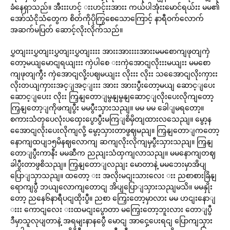
ခံနေရှာသည်။ အီးးးဟင့် းးဟင့်းးအားး ကယ်ပါအုံးးမောင်ရယ်းး မမ၏
အော်သံငိုသံတွေက စိတ်ကိုပိုကြွစေသောကြောင့် နာရီဝက်လောက်
အဆက်မပြတ် ဆောင့်လိုးလိုက်သည်။
ပွှတျးးးပွှတျးးပွှတျးးပွှတျးးးး အားးအားးးးအားးမမစောကျဖုတျကှဲ
တော့မယျမောငျရယျးးး ကှဲပါစေ းးကှဲအောငျလိုးးးမယျးး မမစော
ကျဖုတျကွီး ကှဲအောငျလို့းပဈမယျးး လိုးးး လိုးး သအေောငျလိုးကှားး
လိုးတယျကှားးအင့ျအင့ျးးး အားး အားးပွီးတော့မယျ ဆောင့ျပေး
ဆောင့ျပေးး လိုးး ကြှနျတောျမွနျမွနျဆောင့ျလိုးပေးလိုကျတော့
ကြှနျတော့ျကိုဖကျပွီး မမပွီးသှားသညျ။ မမ မမ ခေါျမရတော့။
စကားသံတှပေလုံးပထှေးပွောပွီးမကြျစိမှိတျထားလသေညျ။ မွော့န
အေောငျလိုးပေးလိုကျလို့ မွော့သှားတာဖွဈမညျ။ ကြှနျတောျကတော့
နောကျထပျ၁၅မိနဈလောကျ ဆကျလိုးလိုကျမှပွီးသှားသညျ။ ကြှနျ
တောျပွီးကာနီး မမဆီက ညညျးသံထှကျလာသညျ။ မမနောကျတဈ
ခါပွီးတာဖွစိသညျ။ ကြှနျတောျလညျး မောတာနဲ့ မမဘေးမှာအိပျ
ပြောျသှာသညျ။ ထတော့ းး အလိုးမငျးသားလေး းး ညစာစားခြိနျ
ရောကျပွီ ဘယျလောကျတောငျ အိပျပြောျသှားသညျမသိ။ မမနှိုး
တော့ ညနေ၆နာရီပငျထိုးပွီ။ ညစာ ကြှေးတော့မှာလား မမ ဟငျးနောျ
းးး ကောငျလေး းးထမငျးပွောတာ မကြှေးတော့ဘူးလား တောျပွီ
ဒီမှာသူလုပျတာနဲ့ အရမျးနာနပွေီ မောငျ အာငှေ့ပေးရငျ ပြောကျသှား