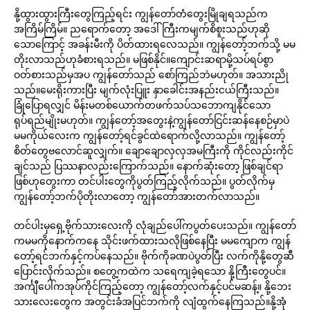
နို့ထွားထွားကြီးတွေကြည့်ရင်း ကျွန်တော်တံတွေးမြိုချရသည်က
အကြိမ်ကြိမ်။ ညရောက်တော့ အဒေါ်ကြီးကမျက်စိစူးသည်ဟုဆို
သောကြောင့် အခန်းမီးကို ပိတ်ထားရလေသည်။ ကျွန်တော့်ဘက်သို့ မမ
တိုးလာသည်ဟုခံစားရသည်။ မဖြစ်နိုင်။ကျောင်းဆရာမို့သပ်ရပ်စွာ
ဝတ်စားသည်မှအပ ကျွန်တော်သည် စော်ကြည်ဘဲမဟုတ်။ အသားညို
သည်။မေးရိုးကားပြီး မျက်လုံးပြူး နှာခေါင်းအနည်းငယ်ကြီးသည်။
ခြုံပြောရလျှင် မိန်းမတစ်ယောက်တဖက်သပ်သဘောကျနိုင်သော
ရုပ်ရည်မျိုးမဟုတ်။ ကျွန်တော့်အတွေးနဲ့ကျွန်တော်ငြင်းဆန်နေစဉ်မှာပဲ
မမကိုယ်လေးက ကျွန်တော့်ရင်ခွင်ထဲရောက်လို့လာသည်။ ကျွန်တော့်
စိတ်တွေဗလောင်ဆူလျှက်။ ချောချောလှလှအမကြီးကို ကိုင်လည်းကိုင်
ချင်သည် ပြဿနာလည်းကြောက်သည်။ နောက်ဆုံးတော့ ဖြစ်ချင်ရာ
ဖြစ်ဟုတွေးကာ တင်ပါးတွေကိုပွတ်ကြည့်လိုက်သည်။ ပွတ်လိုက်မှ
ကျွန်တော့်ဘက်ပိုတိုးလာတော့ ကျွန်တော်အားတက်လာသည်။
တင်ပါးမှရှေ့ဗိုက်သားလေးကို လုံချည်ပေါ်ကပွတ်ပေးသည်။ ကျွန်တော်
ကမမကိုနောက်ကနေ သိုင်းဖက်ထားသလိုဖြစ်နေပြီး မမကျောက ကျွန်
တော့်ရင်ဘက်နှင့်ကပ်နေသည်။ ဗိုက်ကိုခဏပဲပွတ်ပြီး လက်ကိုနို့တွေဆီ
ပြောင်းလိုက်သည်။ စတွေ့ကထဲက သရေကျခဲ့ရသော နို့ကြီးတွေပင်။
အင်္ကျီပေါ်ကအုပ်ကိုင်ကြည့်တော့ ကျွန်တော့်လက်နှင့်ပင်မဆန့်။ နို့ဘေး
သားလေးတွေက အတွင်းခံအပြင်ဘက်ကို လျံထွက်နေကြသည်။နို့အုံ