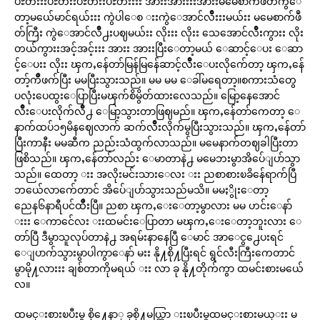
ပႊတ်းးးပႊတ်းးပႊတ်းးပႊတ်းးးး အားးအားးးးအားးမမေစာက်ဖဳတ်ကွဲေ
တာ့မယ်ေမာင်ရယ်းးး ကွဲပါေစ းးကွဲေအာင်လိဳးးးမယ်းး မမေစာက်ဖဳ
တ်ကြီး ကွဲေအာင်လိဳ႕းပဈမယ်းး လိုးးး လိုးး သေအောင်လိဳးကွားး လိုး
တယ်ကွားးအင့်အင့်းးး အားး အားးပြီးေတာ့မယ် ေဆာင့်ေပး ေဆာ
င့်ေပးး လိုးး ၾကႇန်ေတာ်မြန်မြန်ေဆာင့်လိဳးေပးလိုက်ေတာ့ ၾကႇန်ေ
တာ့်ကိဳဖက်ပြီး မမပြီးသွားသည်။ မမ မမ ေခါ်မရေတာ့။စကားသံတွေ
ပလုံးပေထွးေပြာပြီးမၾက်စိမွိတ်ထားလေသည်။ ေမြာ့နေအောင်
လိဳးေပးလိုက်လိဳ႕ ေမြာ့သွားတာဖြဈမည်။ ၾကႇန်ေတာ်ကေတာ့ ေ
နာက်ထပ်၁၅မိနဈေလာက် ဆက်လိဳးလိုက်မွပြီးသွားသည်။ ၾကႇန်ေတာ်
ပြီးကာနီး မမဆီက ညည်းသံထွက်လာသည်။ မမေနာက်တဈခါပြီးတာ
ဖြစိသည်။ ၾကႇန်ေတာ်လည်း ေမာတာနဲ႕ မမေဘးမွာအိပ်ေျပာ်သွာ
သည်။ ထေတာ့ းး အလိုးမင်းသားေလး းး ညစာစားၿခိန်ေရာက်ပြီ
ဘယ်ေလာက်ေတာင် အိပ်ေျပာ်သွားသည်မသိ။ မမႏွိုးေတာ့
ညေန၆နာရီပင်ထိဳးပြီ။ ညစာ ၾကႇေးေတာ့မွာလား မမ ဟင်းေနာ်
းးး ေကာင်ေလး းးထမင်းေပြာတာ မၾကႇေးေတာ့ဘူးလား ေ
တာ်ပြီ ဒီမွာသူလုပ်တာနဲ႕ အရမ်းနာနေပြီ ေမာင် အာေငွ႕ေပးရင်
ေျပာက်သွားမွာပါကွာေနာ် မးး နို႔စို႔ပြီးရင် ရွင်လီးကြီးကေတာင်
မွာမို႔လားးး ချစ်တာကိုမရယ် းး လာ ခု နို႔တိုက်ကွာ ထမင်းစားမယ်ေ
လ။
ထမင္းစားၿပီးမွ စို႔ေနာ္ ခုစို႔မယ္ကြာ းးၿပီးမွထမင္းစားမယ္းး မ