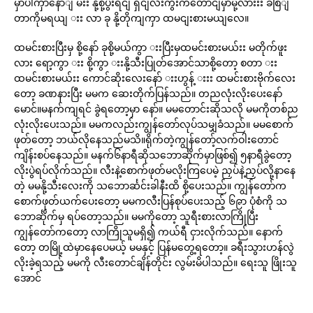
မှာပါကှာနောျ မးး နို့စို့ပွီးရငျ ရှငျလီးကွီးကတောငျမှာမို့လားးး ခစြျ
တာကိုမရယျ းး လာ ခု နို့တိုကျကှာ ထမငျးစားမယျလေ။
ထမင်းစားပြီးမှ စို့နော် ခုစို့မယ်ကွာ းးပြီးမှထမင်းစားမယ်းး မတိုက်ဖူး
လား ရော့ကွာ းး စို့ကွာ းးနို့သီးပြုတ်အောင်သာစို့တော့ စတာ းး
ထမင်းစားမယ်းး ကောင်ဆိုးလေးနော် းးဟွန့် းးး ထမင်းစားဗိုက်လေး
တော့ ခဏနားပြီး မမက ဆေးတိုက်ပြန်သည်။ တညလုံးလိုးပေးနော်
မောင်။မနက်ကျရင် ခွဲရတော့မှာ နော်။ မမတောင်းဆိုသလို မမကိုတစ်ည
လုံးလိုးပေးသည်။ မမကလည်းကျွန်တော်လုပ်သမျှခံသည်။ မမစောက်
ဖုတ်တော့ ဘယ်လိုနေသည်မသိ။ရိုက်တဲ့ကျွန်တော့်လက်ဝါးတောင်
ကျိန်းစပ်နေသည်။ မနက်၆နာရီဆိုသဘောင်္ဆိုက်မှာဖြစ်၍ ၅နာရီခွဲတော့
လိုးပွဲရပ်လိုက်သည်။ လီးနဲ့စောက်ဖုတ်မလိုးကြပေမဲ့ ညှပ်နဲ့ညှပ်လို့နာနေ
တဲ့ မမနို့သီးလေးကို သဘောင်္ဆင်းခါနီးထိ စို့ပေးသည်။ ကျွန်တော်က
စောက်ဖုတ်ယက်ပေးတော့ မမကလီးပြန်စုပ်ပေးသည့် ၆၉ာ ပုံစံကို သ
ဘောင်္ဆိုက်မှ ရပ်တော့သည်။ မမကိုတော့ သူရီးစားလာကြိုပြီး
ကျွန်တော်ကတော့ လာကြိုသူမရှိ၍ ကယ်ရီ ငှားလိုက်သည်။ နောက်
တော့ တမြို့ထဲမှာနေပေမယ့် မမနှင့် ပြန်မတွေ့ရတော့။ ခရီးသွားဟန်လွဲ
လိုးခဲ့ရသည့် မမကို လီးတောင်ချိန်တိုင်း လွမ်းမိပါသည်။ ရေးသူ ဖြိုးသူ
အောင်