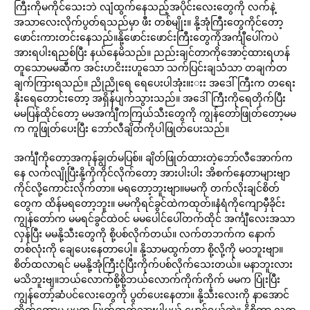
ကြီးကိုမကိုင်သေးဘဲ လျံထွက်နေသည့်အပိုင်းလေးတွေကို လက်နဲ့
အသာလေးလိုက်ပွတ်ရသည်မှာ ဖီး တစ်မျိုး။ နို့အုံကြီးတွေကိုင်တော့
ဖောင်းကားတင်းနေသည်။နို့ဖောင်းဖောင်းကြီးတွေကိုအင်္ကျီပေါ်ကပဲ
အားရပါးရညစ်ပြီး နယ်နေမိသည်။ ညည်းချင်တာကိုအောင့်ထားရဟန်
တူသောမမဆီက အင်းဟငိးးးဟူသော သက်ပြင်းချသံသာ တချက်တ
ချက်ကြားရသည်။ ညိုညိုရေ ရေပေးပါအုံး။းးး အဒေါ်ကြီးက တရေး
နိုးရေတောင်းတော့ အရှိန်ပျက်သွားသည်။ အဒေါ်ကြီးကိုရေတိုက်ပြီး
မမပြန်ထိုင်တော့ မမအင်္ကျီကကြယ်သီးတွေကို ကျွန်တော်ဖြုတ်တော့မမ
က ကူဖြုတ်ပေးပြီး ဘော်လီချိတ်ကိုပါဖြုတ်ပေးသည်။
အင်္ကျီကိုတော့အကုန်ချွတ်မပြစ်။ ချိတ်ဖြုတ်ထားတဲ့ဘော်လီအောက်က
နေ လက်လျိုပြီးနို့ကိုကိုင်လိုက်တော့ အားပါးပါး အိစက်နေတာများဗျာ
ကိုင်လို့ကောင်းလိုက်တာ။ မရတော့ဘူးဗျာ။မမကို တက်လိုးချင်စိတ်
တွေက ထိန်မရတော့ဘူး။ မမကိုရင်ခွင်ထဲကထုတ်။နံရံကိုကျောမှီခိုင်း
ကျွန်တော်က မမရင်ခွင်ထဲဝင် မမပေါင်ပေါ်တက်ထိုင် အင်္ကျီလေးအသာ
လှန်ပြီး မမနို့သီးတွေကို စို့ပစ်လိုက်တယ်။ လက်တဘက်က နောက်
တစ်လုံးကို ချေပေးနေတာပေါ့။ နို့သာမထွက်တာ စို့လို့ကို မဝဘူးဗျာ။
စိတ်ထလာရင် မမနို့အုံကြီးငုံပြီးကိုက်ပစ်လိုက်သေးတယ်။ မနာဘူးလား
မသိဘူးဗျ။ဘယ်လောက်စို့စို့ဘယ်လောက်ကိုက်ကိုက် မမက ပြုံးပြီး
ကျွန်တော့်ဆံပင်လေးတွေကို ပွတ်ပေးနေတာ။ နို့သီးလေးကို နာအောင်
ကိုက်တော့မှ မမက ပြုတ်ထွက်သွားပါ့မယ် မောင်ရယ်တဲ့။ နို့စို့တာ လူက