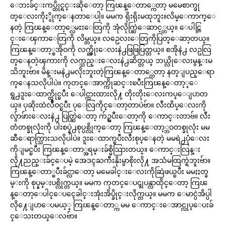
ေဘးခ်င္းကပ္ထိုင္ရင္းဆိုေတာ့ ကြၽန္ေတာ္ကေတာ့ မမေစာက္ဖု
တ္ေလးကိုႏွိုက္ေနတာေပါ့။ မမက ရိုးရိုးမထုဘူး။လိမ္ေကာက္ေ
နတဲ့ ကြၽန္ေတာ့္လေမႊးေတြကို အုံလိုက္ဆြဲေဆာင့္တယ္။ ေပါင္တြ
င္းေၾကာေတြကို လိမ္တယ္။ လဥေလးေတြကိုပြတ္ေဆာ့တယ္။
ကြၽန္ေတာ့္စအိုဝကို လက္ညွိုးေလးနဲ႕ဖြဖြပြတ္တယ္။ စအိုနဲ႕ လဥလြ
တ္ေနတဲ့ၾကားကို လက္သည္းေလးနဲ႕ဆိတ္တယ္ ဘယ္လိုေလးမွန္းမ
သိဘူးဗ်ာ။ မိန္းမနဲ႕မလိုးဘူးတဲ့ကြၽန္ေတာ္ကေတာ့ နတ္ျပည္ေရာ
က္ေနသလိုပါပဲ။ ကုတင္ေအာက္ကိုဆင္းၿပီးကြၽန္ေတာ့္ေ
ရွ႕ဒူးေထာက္ထိုင္ၿပီး ေပါင္ကားထားလို႔ တိုးတိုးေလးကပ္ေျပာတ
ယ္။ ပုဆိုးထဲလ်ိဳဝင္ၿပီး ပုေလြကိုင္ေတာ့တာပဲဗ်ာ။ လီးထိပ္ေလးကို
လွ်ာဖ်ားေလးနဲ႕ ပြတ္ဆြဲေတာ့ က်ဥ္ၿပီးေတာ့ကို ေကာင္းတာဗ်။ လီး
တံတစ္ခုလုံးကို ပါးစပ္နဲ႕စုပ္ပစ္လိုက္ေတာ့ ကြၽန္ေတာ့္ဘဝတစ္ခုလုံး မမ
ဆီေရာက္သြားသလိုပါပဲ။ ဒူးေထာက္ၿပီးလီးစုပ္ေနတဲ့ မမရဲ႕ပုံေလး
ကိုျမင္ၿပီး ကြၽန္ေတာ္အရမ္းခ်စ္မိသြားတယ္။ ေကာင္းလြန္း
လို႔ညည္းခ်င္ေပမဲ့ အေဒၚႀကီးနိုးမွာစိုးလို႔ အသံမထြက္ရဲဘူးဗ်ာ။
ကြၽန္ေတာ္ၿပီးခ်င္လာေတာ့ မမေခါင္းေလးကိုဆြဲဖယ္ၿပီး မမႏႈတ္ခ
မ္းကို စုပ္နမ္းပစ္လိုက္တယ္။ မမက ကုတင္ေပၚျပန္လာထိုင္ေတာ့ ကြၽ
န္ေတာ့ေပါင္ေပၚေခါင္းအုံးအိပ္ခိုင္းလိုက္တယ္။ မမက ေမာင္ပဲအိပ္ပါ
လို႔ေျပာေပမယ့္ ကြၽန္ေတာ္က မမ ေကာင္းေအာင္လုပ္ေပးခ်
င္ေသးတယ္ေလဗ်ာ။