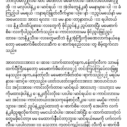
ဘာလုပ်မလို႔လဲေမာင် ခဏေလး မမေကာင်းေအာင်လဳပ်ေပးမလို႔
အို းး မလုပ်ပါနဲ႕ ေမာင်ရယ် းး အဲ့ဒါတွေနဲ႕ဆို မမနာမွာေပါ့ းး ခံ
ကြည့်ပါ မမရယ် းးနာရင်ဖြုတ်လိဳက်မွာေပါ့ေနာ် းးညွပ်မယ်ေနာ် မမ
အမေလးးးးး အားးး ရလား းးး မမ နာေတာ့နာတယ် းးး ရပါတယ်
းးး နို႔သီးထိပ်ျဖားေလးတွေကို ဖိုင်ညွပ်နဲ႕ ညွပ်ထားပြီး မမေစာက်
စိေလးကိုပါညွပ်လိဳက်သည်။ ေကာင်းလားးးမမ ဖိုင်ညွပ်ဖြင့်ညွပ်
ထားေသာနို႔သီးေလးတွေမထိဘဲ နို႔အုံကြီးကိုခဏေလာက်နယ်နေ
တော့ မမေစာက်ဖဳတ်ေလးဆီက ေစာက်ရည်ေလးေတွ စိမ့်ထွက်လာ
သည်။
အားလားးးးအားးး ေဆးေသာက်ထားတဲ့ၾကႇန်ေတာ့်လီးက သာမန်
ထက်ပိဳကြီးနေတော့ မမေစာက်ဖဳတ်ေလးႏွင့် တင်းကြပ်ကြပ်ေလးဖြဈ
နေသည်။ ၾကႇန်ေတာ့်လီး မမေစာက်ဖဳတ်ထဲေရာက်သည်ႏွင့် မရပ်မ
နားေဆာင့်ေတာ့သည်။ ပႊတ်းးပႊတ်းးဖွတ်းးးအားးး အားးဟင်းးဟ
င်းး အင့်းးအားေကာင်းလိုက်တာေမာင်ရယ် အားးးဟာ့ းးးဟာ့းးး မမ
ကိုမထားခဲ့ပါနဲ႕ ေန႕တိုင်းလိုးေပးပါေမာင်ရယ်းး ေကာင်းလားးမ
မးး အင်းးးေကာင်းတယ်းးအသကုန်ေစာင့်လိဳ႕းေပးးး မမပိုေကာင်း
သွားေအာင် ညွပ်နဲ႕ညွပ်ထားတဲ့ ေစာက်စိေလးကို အေပါ်က လက်
နဲ႕ဖိညွဈလိုက်ေတာ့ မမငယ်သံပါေအာင်ေအာ်ပြီး ေထာက်ထားတဲ့လ်
တွေမခိုင်ေတာ့။ မမ မေထာက်နိဳင်ေတာ့ဘူးေမာင်ရယ်။မမကို ပက်လက်
လိဳးေပးပါလား။းးးး သေဘာၤ ကုတင်ကျဉ်းသဖြင့် လီးကို ေစာက်ဖဳ