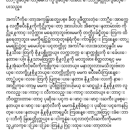
ပးသည္။
အကၤ်ီကိုေတာ့အကုန္ခြၽတ္မျပစ္။ ခ်ိတ္ျဖဳတ္ထားတဲ့ေဘာ္လီေအာက္ကေ
န လက္လ်ိဳၿပီးနို႔ကိုကိုင္လိုက္ေတာ့ အားပါးပါး အိစက္ေနတာမ်ားဗ်ာ ကို
င္လို႔ေကာင္းလိုက္တာ။ မရေတာ့ဘူးဗ်ာ။မမကို တက္လိုးခ်င္စိတ္ေတြက ထိ
န္မရေတာ့ဘူး။ မမကိုရင္ခြင္ထဲကထုတ္။နံရံကိုေက်ာမွီခိုင္း ကြၽန္ေတာ္က
မမရင္ခြင္ထဲဝင္ မမေပါင္ေပၚတက္ထိုင္ အကၤ်ီေလးအသာလွန္ၿပီး မမ
နို႔သီးေတြကို စို႔ပစ္လိုက္တယ္။ လက္တဘက္က ေနာက္တစ္လုံးကို ေခ်ေပးေ
နတာေပါ့။ နို႔သာမထြက္တာ စို႔လို႔ကို မဝဘူးဗ်ာ။ စိတ္ထလာရင္ မမ
နို႔အုံႀကီးငုံၿပီးကိုက္ပစ္လိုက္ေသးတယ္။ မနာဘူးလားမသိဘူးဗ်။ဘ
ယ္ေလာက္စို႔စို႔ဘယ္ေလာက္ကိုက္ကိုက္ မမက ၿပဳံးၿပီးကြၽန္ေ
တာ့္ဆံပင္ေလးေတြကို ပြတ္ေပးေနတာ။ နို႔သီးေလးကို နာေ
အာင္ကိုက္ေတာ့မွ မမက ျပဳတ္ထြက္သြားပါ့မယ္ ေမာင္ရယ္တဲ့။ နို႔စို႔တာ လူ
ကလည္းေကာင္း လီးကလည္းေကာင္းလာတယ္။ ေဘာင္း
ဘီဝတ္ထားတာေတာင္ ပုဆိုးေပၚက ေဖာင္းေဖာင္းႀကီးျဖစ္ေ
နတယ္။ ေဖာင္းေနတဲ့လီးကို မမကနို႔စိုခံရင္း ပုဆိုးေပၚကေနပြ
တ္ေပးေနတယ္။ နို႔စို႔တာရပ္ၿပီး ကြၽန္ေတာ္ကအတြင္းခံေဘာ
င္းဘီကို ခြၽတ္လိုက္တယ္။ ေငါက္ခနဲေပၚလာတဲ့လီးႀကီးကိုမမက
သူ႕လက္ေႏြးေႏြးေတြနဲ႕ ဂြင္းထုေပးေတာ့တာပဲ။