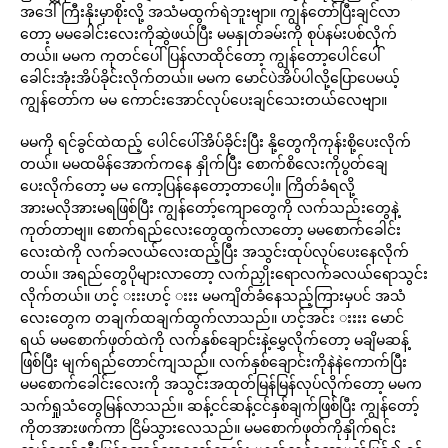
အဒေါ်ကြီးနိုးမှာစိုးလို့ အသံမထွက်ရဲဘူးဗျာ။ ကျွန်တော်ပြီးချင်လာ
တော့ မမခေါင်းလေးကိုဆွဲဖယ်ပြီး မမနှုတ်ခမ်းကို စုပ်နမ်းပစ်လိုက်
တယ်။ မမက ကုတင်ပေါ်ပြန်လာထိုင်တော့ ကျွန်တော့ပေါင်ပေါ်
ခေါင်းအုံးအိပ်ခိုင်းလိုက်တယ်။ မမက မောင်ပဲအိပ်ပါလို့ပြောပေမယ့်
ကျွန်တော်က မမ ကောင်းအောင်လုပ်ပေးချင်သေးတယ်လေဗျာ။
မမကို ရင်ခွင်ထဲထည့် ပေါင်ပေါ်အိပ်ခိုင်းပြီး နို့တွေကိုကုန်းစို့ပေးလိုက်
တယ်။ မမထမိန်အောက်ကနေ နှိုက်ပြီး စောက်စိလေးကိုပွတ်ချေ
ပေးလိုက်တော့ မမ ကော့ပြန်နေတော့တာပေါ့။ ကြိတ်ခံရလို့
အားမလိုအားမရဖြစ်ပြီး ကျွန်တော့်ကျောတွေကို လက်သည်းတွေနဲ့
ကုတ်တာဗျ။ စောက်ရည်လေးတွေထွက်လာတော့ မမစောက်ခေါင်း
လေးထဲကို လက်ခလယ်လေးထည့်ပြီး အသွင်းထုပ်လုပ်ပေးနေလိုက်
တယ်။ အရည်တွေပိုများလာတော့ လက်ညှိုးရောလက်ခလယ်ရောသွင်း
လိုက်တယ်။ ဟင့် းးးဟင့် းးး မမကျိတ်ခံနေသည့်ကြားမှပင် အသံ
လေးတွေက တချက်ထချက်ထွက်လာသည်။ ဟင့်အင်း းးးး မောင်
ရယ် မမစောက်ဖုတ်ထဲကို လက်နှစ်ချောင်းနဲ့မွှေလိုက်တော့ မချိမဆန့်
ဖြစ်ပြီး မျက်ရည်တောင်ကျသည်။ လက်နှစ်ချောင်းကိုနဲနဲကောက်ပြီး
မမစောက်ခေါင်းလေးကို အသွင်းအထုတ်မြန်မြန်လုပ်လိုက်တော့ မမက
သက်ရှုသံတွေမြန်လာသည်။ ဆန့်ငင်ဆန့်ငင်နှစ်ချက်ဖြစ်ပြီး ကျွန်တော့်
ကိုတအားဖက်ကာ ငြိမ်သွားလေသည်။ မမစောက်ဖုတ်ကိုနှိုက်ရင်း