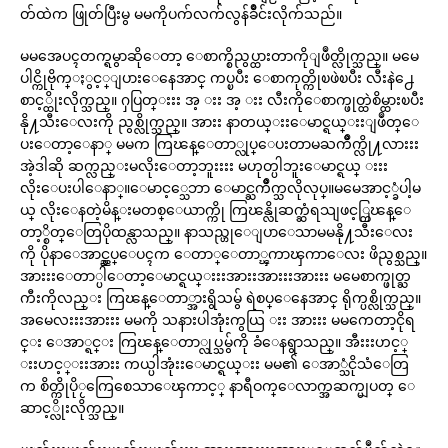
တ်ထဲက ဖြုတ်ပြီးမွ မမကိုပက်လက်လွန်ခိဳင်းလိုက်သည်။
မမအေပၚတက္ရမွာဆိုေတာ့ ေစာက္စိညွပ္ထားတာကိုျဖဳတ္လိုက္သည္။ မမေ
ပါင္ကိုဗိုက္ႏွင့္ျပားေနေအာင္ ကပ္ၿပီး ေစာကုတ္ကိုၿဖဲၿပီး လီးနဲ႕ေ
စာင့္ထိုးလိုက္သည္။ ႁပြတ္းးး အ့ းး အ့ းး လီးကိုေစာက္ဖုတ္ထဲစိမ္ထားၿပီး
နို႔သီးေလးကို ညွစ္လိုက္သည္။ အားး နာတယ္းးေမာင္ရယ္းးျဖဳတ္ေ
ပးေတာ့ေနာ္ မမက ကြၽန္ေတာ္လုပ္ေပးတာမႀကိဳက္လို႔လားးး
အဲ့ဒါဆို ဆက္လည္းမလိုးေတာ့ဘူးးးး မဟုတ္ပါဘူးေမာင္ရယ္ းးး
လိုးေပးပါေနာ္။ေမာင့္သေဘာ ေမာင္ႀကိဳက္သလိုလုပ္။မမေအာင့္ခံပါ့မ
ယ္ လိုးေနတဲ့မိန္းမတစ္ေယာက္ကို ကြၽန္လိုဆက္ဆံရသျဖင့္ကြၽန္ေ
တာ့္စိတ္ေတြပိုထန္လာသည္။ နာသည္ဟုေျပာေသာမမနို႔သီးေလး
ကို ပိုနာေအာင္ညွပ္ေပၚက ေတာ္ေတာ္ၾကာၾကာေလး ဖိညွစ္သည္။
အားးးေတာ္ပါေတာ့ေမာင္ရယ္းးးအားးအားးးအားးး မမေစာက္ဖုတ္ႀ
ကီးကိုလည္း ကြၽန္ေတာ္အားရွိသမွ် ရဲစပ္ေနေအာင္ ရိုက္ပစ္လိုက္သည္။
အမေလးးးအားးး မမကို သနားပါအုံးကွယြ းး အားးး မမကေတာ့ငိုရ
င္း ေအာ္ရင္း ကြၽန္ေတာ္လုပ္သမွ်ကို ခံေနရွာသည္။ အီးးးဟင့္
းးဟင့္းးအားး ကယ္ပါအုံးးေမာင္ရယ္းး မမ၏ ေအာ္သံငိုသံေတြ
က စိတ္ကိုပိုႂကြေစေသာေၾကာင့္ နာရီဝက္ေလာက္အဆက္မျပတ္ ေ
ဆာင့္လိုးလိုက္သည္။