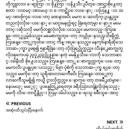
တိုက္ဖူးလား ေရာ့ကြာ းး စို႔ကြာ းးနို႔သီးျပဳတ္ေအာင္သာစို႔ေတာ့
စတာ းးထမင္းစားမယ္းး ေကာင္ဆိုးေလးေနာ္ းးဟြန႔္ းးး ထ
မင္းစားဗိုက္ေလးေတာ့ ခဏနားၿပီး မမက ေဆးတိုက္ျပန္သည္။
တညလုံးလိုးေပးေနာ္ ေမာင္။မနက္က်ရင္ ခြဲရေတာ့မွာ ေနာ္။ မမေ
တာင္းဆိုသလို မမကိုတစ္ညလုံးလိုးေပးသည္။ မမကလည္းကြၽ
န္ေတာ္လုပ္သမွ်ခံသည္။ မမေစာက္ဖုတ္ေတာ့ ဘယ္လိုေနသည္မသိ။ရိုက္တဲ့
ကြၽန္ေတာ့္လက္ဝါးေတာင္ က်ိန္းစပ္ေနသည္။ မနက္၆နာရီဆိုသေ
ဘာဆႋုက္မွာျဖစ္၍ ၅နာရီခြဲေတာ့ လိုးပြဲရပ္လိုက္သည္။ လီးနဲ႕ေစာက္ဖုတ္မ
လိုးၾကေပမဲ့ ညွပ္နဲ႕ညွပ္လို႔နာေနတဲ့ မမနို႔သီးေလးကို သေဘာဆၤ
င္းခါနီးထိ စို႔ေပးသည္။ ကြၽန္ေတာ္က ေစာက္ဖုတ္ယက္ေပးေတာ့
မမကလီးျပန္စုပ္ေပးသည့္ ၆၉ာ ပုံစံကို သေဘာဆႋုက္မွ ရပ္ေတာ့
သည္။ မမကိုေတာ့ သူရီးစားလာႀကိဳၿပီး ကြၽန္ေတာ္ကေတာ့
လာႀကိဳသူမရွိ၍ ကယ္ရီ ငွားလိုက္သည္။ ေနာက္ေတာ့ တၿမိဳ႕ထဲမွာေ
နေပမယ့္ မမႏွင့္ ျပန္မေတြ႕ရေတာ့။ ခရီးသြားဟန္လြဲလိုးခဲ့ရသည့္
မမကို လီးေတာင္ခ်ိန္တိုင္း လြမ္းမိပါသည္။ ေရးသူ ၿဖိဳးသူေအာင္
PREVIOUS
အဆုံးထိသွင်းပြီးနောက်
NEXT
ကိုယ်ချင်းစာစိတ်