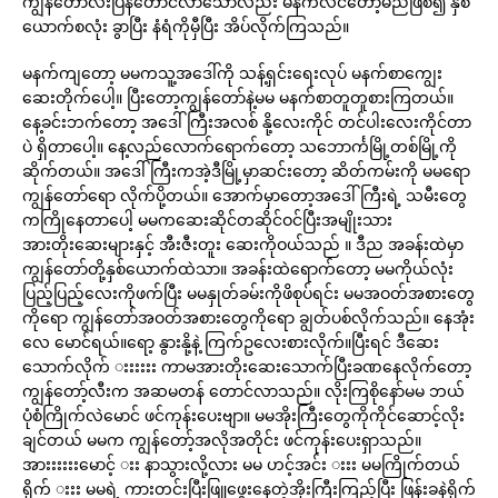
ကျွန်တော်လီးပြန်တောင်လာသော်လည်း မနက်လင်တော့မည်ဖြစ်၍ နှစ်
ယောက်စလုံး ခွာပြီး နံရံကိုမှီပြီး အိပ်လိုက်ကြသည်။
မနက်ကျတော့ မမကသူ့အဒေါ်ကို သန့်ရှင်းရေးလုပ် မနက်စာကျွေး
ဆေးတိုက်ပေါ့။ ပြီးတော့ကျွန်တော်နဲ့မမ မနက်စာတူတူစားကြတယ်။
နေ့ခင်းဘက်တော့ အဒေါ်ကြီးအလစ် နို့လေးကိုင် တင်ပါးလေးကိုင်တာ
ပဲ ရှိတာပေါ့။ နေ့လည်လောက်ရောက်တော့ သဘောင်္ကမြို့တစ်မြို့ကို
ဆိုက်တယ်။ အဒေါ်ကြီးကအဲ့ဒီမြို့မှာဆင်းတော့ ဆိတ်ကမ်းကို မမရော
ကျွန်တော်ရော လိုက်ပို့တယ်။ အောက်မှာတော့အဒေါ်ကြီးရဲ့ သမီးတွေ
ကကြိုနေတာပေါ့ မမကဆေးဆိုင်တဆိုင်ဝင်ပြီးအမျိုးသား
အားတိုးဆေးများနှင့် အီးဇီးတူး ဆေးကိုဝယ်သည် ။ ဒီည အခန်းထဲမှာ
ကျွန်တော်တို့နှစ်ယောက်ထဲသာ။ အခန်းထဲရောက်တော့ မမကိုယ်လုံး
ပြည့်ပြည့်လေးကိုဖက်ပြီး မမနှုတ်ခမ်းကိုဖိစုပ်ရင်း မမအဝတ်အစားတွေ
ကိုရော ကျွန်တော်အဝတ်အစားတွေကိုရော ချွတ်ပစ်လိုက်သည်။ နေအုံး
လေ မောင်ရယ်။ရော့ နွားနို့နဲ့ ကြက်ဥလေးစားလိုက်။ပြီးရင် ဒီဆေး
သောက်လိုက် းးးးးး ကာမအားတိုးဆေးသောက်ပြီးခဏနေလိုက်တော့
ကျွန်တော့်လီးက အဆမတန် တောင်လာသည်။ လိုးကြစိုနော်မမ ဘယ်
ပုံစံကြိုက်လဲမောင် ဖင်ကုန်းပေးဗျာ။ မမအိုးကြီးတွေကိုကိုင်ဆောင့်လိုး
ချင်တယ် မမက ကျွန်တော့်အလိုအတိုင်း ဖင်ကုန်းပေးရှာသည်။
အားးးးးးမောင့် းး နာသွားလို့လား မမ ဟင့်အင်း းးး မမကြိုက်တယ်
ရိုက် းးး မမရဲ့ ကားတင်းပြီးဖြူဖွေးနေတဲ့အိုးကြီးကြည့်ပြီး ဖြန်းခနဲရိုက်