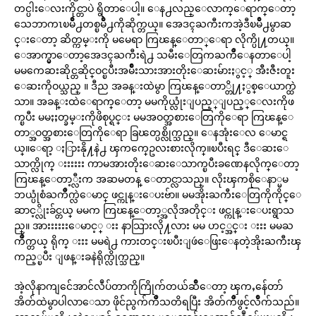
တင္ပါးေလးကိုင္တာပဲ ရွိတာေပါ့။ ေန႕လည္ေလာက္ေရာက္ေတာ့
သေဘာကၤၿမိဳ႕တစ္ၿမိဳ႕ကိုဆိုက္တယ္။ အေဒၚႀကီးကအဲ့ဒီၿမိဳ႕မွာဆ
င္းေတာ့ ဆိတ္ကမ္းကို မမေရာ ကြၽန္ေတာ္ေရာ လိုက္ပို႔တယ္။
ေအာက္မွာေတာ့အေဒၚႀကီးရဲ႕ သမီးေတြကႀကိဳေနတာေပါ့
မမကေဆးဆိုင္တဆိုင္ဝင္ၿပီးအမ်ိဳးသားအားတိုးေဆးမ်ားႏွင့္ အီးဇီးတူး
ေဆးကိုဝယ္သည္ ။ ဒီည အခန္းထဲမွာ ကြၽန္ေတာ္တို႔ႏွစ္ေယာက္ထဲ
သာ။ အခန္းထဲေရာက္ေတာ့ မမကိုယ္လုံးျပည့္ျပည့္ေလးကိုဖ
က္ၿပီး မမႏႈတ္ခမ္းကိုဖိစုပ္ရင္း မမအဝတ္အစားေတြကိုေရာ ကြၽန္ေ
တာ္အဝတ္အစားေတြကိုေရာ ခြၽတ္ပစ္လိုက္သည္။ ေနအုံးေလ ေမာင္ရ
ယ္။ေရာ့ ႏြားနို႔နဲ႕ ၾကက္ဥေလးစားလိုက္။ၿပီးရင္ ဒီေဆးေ
သာက္လိုက္ းးးးးး ကာမအားတိုးေဆးေသာက္ၿပီးခဏေနလိုက္ေတာ့
ကြၽန္ေတာ့္လီးက အဆမတန္ ေတာင္လာသည္။ လိုးၾကစိုေနာ္မမ
ဘယ္ပုံစံႀကိဳက္လဲေမာင္ ဖင္ကုန္းေပးဗ်ာ။ မမအိုးႀကီးေတြကိုကိုင္ေ
ဆာင့္လိုးခ်င္တယ္ မမက ကြၽန္ေတာ့္အလိုအတိုင္း ဖင္ကုန္းေပးရွာသ
ည္။ အားးးးးးေမာင့္ းး နာသြားလို႔လား မမ ဟင့္အင္း းးး မမႀ
ကိဳက္တယ္ ရိုက္ းးး မမရဲ႕ ကားတင္းၿပီးျဖဴေဖြးေနတဲ့အိုးႀကီးၾ
ကည့္ၿပီး ျဖန္းခနဲရိုက္လိုက္သည္။
အဲ့လိုနာကျင်ေအာင်လဳပ်တာကိုကြိုက်တယ်ဆိဳေတာ့ ၾကႇန်ေတာ်
အိတ်ထဲမွာပါလာေသာ ဖိုင်ညွက်ကိဳသတိရပြီး အိတ်ကိဳဖွင့်လိဳက်သည်။