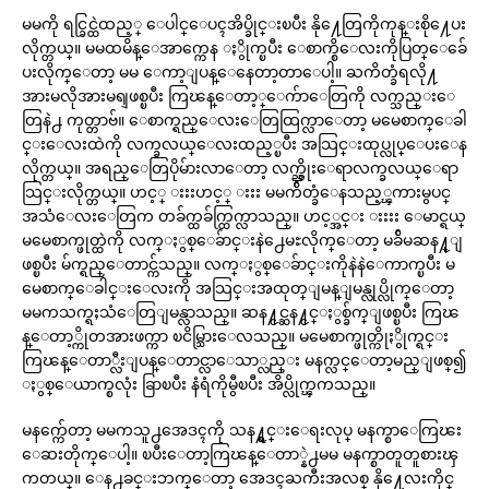
မမကို ရင္ခြင္ထဲထည့္ ေပါင္ေပၚအိပ္ခိုင္းၿပီး နို႔ေတြကိုကုန္းစို႔ေပး
လိုက္တယ္။ မမထမိန္ေအာက္ကေန ႏွိုက္ၿပီး ေစာက္စိေလးကိုပြတ္ေခ်ေ
ပးလိုက္ေတာ့ မမ ေကာ့ျပန္ေနေတာ့တာေပါ့။ ႀကိတ္ခံရလို႔
အားမလိုအားမရျဖစ္ၿပီး ကြၽန္ေတာ့္ေက်ာေတြကို လက္သည္းေ
တြနဲ႕ ကုတ္တာဗ်။ ေစာက္ရည္ေလးေတြထြက္လာေတာ့ မမေစာက္ေခါ
င္းေလးထဲကို လက္ခလယ္ေလးထည့္ၿပီး အသြင္းထုပ္လုပ္ေပးေန
လိုက္တယ္။ အရည္ေတြပိုမ်ားလာေတာ့ လက္ညွိုးေရာလက္ခလယ္ေရာ
သြင္းလိုက္တယ္။ ဟင့္ းးးဟင့္ းးး မမက်ိတ္ခံေနသည့္ၾကားမွပင္
အသံေလးေတြက တခ်က္ထခ်က္ထြက္လာသည္။ ဟင့္အင္း းးးး ေမာင္ရယ္
မမေစာက္ဖုတ္ထဲကို လက္ႏွစ္ေခ်ာင္းနဲ႕ေမႊလိုက္ေတာ့ မခ်ိမဆန႔္ျ
ဖစ္ၿပီး မ်က္ရည္ေတာင္က်သည္။ လက္ႏွစ္ေခ်ာင္းကိုနဲနဲေကာက္ၿပီး မ
မေစာက္ေခါင္းေလးကို အသြင္းအထုတ္ျမန္ျမန္လုပ္လိုက္ေတာ့
မမကသက္ရႈသံေတြျမန္လာသည္။ ဆန႔္ငင္ဆန႔္ငင္ႏွစ္ခ်က္ျဖစ္ၿပီး ကြၽ
န္ေတာ့္ကိုတအားဖက္ကာ ၿငိမ္သြားေလသည္။ မမေစာက္ဖုတ္ကိုႏွိုက္ရင္း
ကြၽန္ေတာ္လီးျပန္ေတာင္လာေသာ္လည္း မနက္လင္ေတာ့မည္ျဖစ္၍
ႏွစ္ေယာက္စလုံး ခြာၿပီး နံရံကိုမွီၿပီး အိပ္လိုက္ၾကသည္။
မနက္က်ေတာ့ မမကသူ႕အေဒၚကို သန႔္ရွင္းေရးလုပ္ မနက္စာေကြၽး
ေဆးတိုက္ေပါ့။ ၿပီးေတာ့ကြၽန္ေတာ္နဲ႕မမ မနက္စာတူတူစားၾ
ကတယ္။ ေန႕ခင္းဘက္ေတာ့ အေဒၚႀကီးအလစ္ နို႔ေလးကိုင္