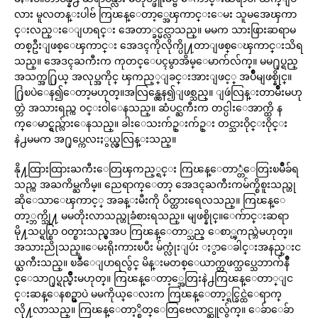
လား မူလတန္းပါဗ် ကြၽန္ေတာ့္အေၾကာင္းေမး သူမအေၾကာ
င္းလည္းေျပာရင္း အေတာ္ခင္မင္လာသည္။ မမက သားဖြားဆရာမ
တစ္ဦးျဖစ္ေၾကာင္း အေဒၚကိုလိုက္ပို႔တာျဖစ္ေၾကာင္းသိရ
သည္။ အေဒၚႀကီးက ကုတင္ေပၚမွာအိမ္ေမာက်လ်က္။ မမ႐ုပ္ရည္
အသက္အ႐ြယ္ အလုပ္အကိုင္ ၾကည့္ျခင္းအားျဖင့္ အပ်ိဳမျဖစ္နိုင္။
႐ြဲၿပဲေန၍ေတာ့မဟုတ္။အလြန္လွေန၍ျဖစ္သည္။ ျဖဴလြန္းတာမ်ိဳးမဟု
တ္ဘဲ အသားရည္က ဝင္းဝါေနသည္။ ဆံပင္ႀကီးက တင္ပါးေအာက္ထိ န
က္ေမာင္ရွည္လ်ားေနသည္။ ခါးေသးက်ဥ္းက်ဥ္း တင္သားဝိုင္းဝိုင္း
နဲ႕မမက အ႐ုပ္ကေလးႏွယ္လွလြန္းသည္။
နို႔ထြားထြားႀကီးေတြၾကည့္ရင္း ကြၽန္ေတာ္တံေတြးၿမိဳခ်ရ
သည္က အႀကိမ္ႀကိမ္။ ညေရာက္ေတာ့ အေဒၚႀကီးကမ်က္စိစူးသည္ဟု
ဆိုေသာေၾကာင့္ အခန္းမီးကို ပိတ္ထားရေလသည္။ ကြၽန္ေ
တာ့္ဘက္သို႔ မမတိုးလာသည္ဟုခံစားရသည္။ မျဖစ္နိုင္။ေက်ာင္းဆရာ
မို႔သပ္ရပ္စြာ ဝတ္စားသည္မွအပ ကြၽန္ေတာ္သည္ ေစာ္ၾကည္ဘဲမဟုတ္။
အသားညိုသည္။ေမးရိုးကားၿပီး မ်က္လုံးျပဴး ႏွာေခါင္းအနည္းင
ယ္ႀကီးသည္။ ၿခဳံေျပာရလွ်င္ မိန္းမတစ္ေယာက္တဖက္သပ္သေဘာက်နိဳ
င္ေသာ႐ုပ္ရည္မ်ိဳးမဟုတ္။ ကြၽန္ေတာ့္အေတြးနဲ႕ကြၽန္ေတာ္ျင
င္းဆန္ေနစဥ္မွာပဲ မမကိုယ္ေလးက ကြၽန္ေတာ့္ရင္ခြင္ထဲေရာက္
လို႔လာသည္။ ကြၽန္ေတာ့္စိတ္ေတြဗေလာင္ဆူလွ်က္။ ေခ်ာေခ်ာ