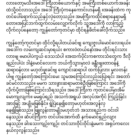
လားတော့မသိ။အဒေါ်ကြီးတစ်ယောက်နှင့် အမကြီးတစ်ယောက်အခန်း
ထဲသို့ဝင်လာသည်။ အဒေါ်ကြီးပုံကနေကောင်းဟန်မရှိ ။အခန်းထဲက ကု
တင်ပေါ်ရောက်သည်နှင့်လှဲတော့သည်။ အမကြီးကထိုင်စရာနေရာမရှိ
တော။အပြင်ဘက်ထွက်လမ်းလျှောက်လိုက် သူ့အဒေါ်ကို လာကြည့်
လိုက်လုပ်နေတော့ ကျွန်တော်ကုတင်မှာ ထိုင်ရန်ဖိတ်ခေါ်လိုက်သည်။
ကျွန်တော့်ကုတင်မှာ ထိုင်လို့ရပါတယ်ခင်ဗျ ကျေးဇူးပါမောင်လေးရယ်။
အဒေါ်က လမ်းကျဆင်းမှာရယ်း စကားဝဲတယ်နော်အမ တိုင်းရင်းသား
လားဗျ ဗမာပါပဲကွယ် ဒေသသံပါ ။အထက်ပိုင်းကစကားသံတွေက ဒီလို
ချည်းပါပဲး ဒါနဲ့မောင်လေးက ဘယ်ကိုသွားမှာလဲ ခန္တီးဗျ။တာဝန်နဲ့
ဆရာဝန်လား မဟုတ်ဖူးခင်ဗျ ကျောင်းဆရာပါ ထက်ပြလား မူလတန်း
ပါဗျ ကျွန်တော့်အကြောင်းမေး သူမအကြောင်းလည်းပြောရင်း အတော်
ခင်မင်လာသည်။ မမက သားဖွားဆရာမတစ်ဦးဖြစ်ကြောင်း အဒေါ်ကို
လိုက်ပို့တာဖြစ်ကြောင်းသိရသည်။ အဒေါ်ကြီးက ကုတင်ပေါ်မှာအိမ်
မောကျလျက်။ မမရုပ်ရည် အသက်အရွယ် အလုပ်အကိုင် ကြည့်ခြင်း
အားဖြင့် အပျိုမဖြစ်နိုင်။ ရွဲပြဲနေ၍တော့မဟုတ်။အလွန်လှ
နေ၍ဖြစ်သည်။ ဖြူလွန်းတာမျိုးမဟုတ်ဘဲ အသားရည်က ဝင်းဝါ
နေသည်။ ဆံပင်ကြီးက တင်ပါးအောက်ထိ နက်မောင်ရှည်လျား
နေသည်။ ခါးသေးကျဉ်းကျဉ်း တင်သားဝိုင်းဝိုင်းနဲ့မမက အရုပ်ကလေး
နှယ်လှလွန်းသည်။