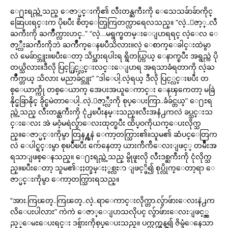
ေ႐ႊရည္လဲ့သည္ ေဇာ္မင္းကို၏ လီးတန္ႀကီးကို ေသေသခ်ာခ်ာကိုင္
ဆြေပးရင္းက ပိုၿပီး စိတ္ေတြႂကြတက္လာရေလသည္။ “လဲ့..ေဇာ့္..လီး
ႀကီးကို ႀကိဳက္လားဟင္..” “လဲ့…မရွက္စတမ္းေျပာရရင္ လဲ့ေလ ေ
ဇာ့္လီးႀကီးကိုဘဲ ႀကိဳက္ေနၿပီသိလား။လဲ့ ေစာက္ေခါင္းထဲမွာ
လဲ မေခ်ာင္ဘူး။ၿပီးေတာ့ သိပ္အားရပါးရ ရွိတယ္ကြယ္ ေနာက္ၿပီး အရွည္လဲ ပို
တယ္သိလား။ဒီလို ပြင့္ပြင့္လင္းလင္းေျပာရ အရသာခံရတာကို လဲ့ႀ
ကိဳက္တယ္ သိလား မညာခ်င္ဘူး” “ဒါေပါ့.လဲ့ရယ္ ဒီလို ပြင့္လင္းၿပီး တ
စ္ေယာက္ကို တစ္ေယာက္ အေပးအယူေကာင္း ေနၾကေတာ့ မခြဲ
နိုင္မခြာနိုင္ ခိုင္ၿမဲတာေပါ့..လဲ့.ေဇာ့္လီးကို စုပ္ေပးကြာ..ခံခ်င္တယ္” ေ႐ႊရ
ည္လဲ့သည္ လီးတန္ႀကီးကို ငုံ႕ၿပီးနမ္းသည္။လီးအနံ႕ကလဲ ခပ္သင္းသ
င္းေလး အဲ မဝံ့မရဲလွ်ာေလးထုတ္ၿပီး ထိပ္ဝကိုယက္ေပးလိုက္သ
ည္။ေဇာ္မင္းကိုမွာ တြန႔္ကနဲ ေကာ့တက္သြား၏။သူမ၏ ဆံပင္ေတြက
လဲ ေပါင္ရင္းမွာ စုၿပဳံၿပီး က်ေနေတာ့ ယားက်ိက်ိေလးျဖင့္ တမ်ိဳးအ
ရသာျဖစ္ေနသည္။ ေ႐ႊရည္လဲ့သည္ မွိုဖူးလို လီးဒစ္ႀကီးကို ငုံလိုက္သ
ည္။ၿပီးေတာ့ သူမ၏ႏႈတ္ခမ္းႏွစ္လႊာ ျဖင့္ဖိ၍ စုပ္လိုက္ေတာ့ရာ ေ
ဇာ္မင္းကိုမွာ ေကာ့တက္သြားရသည္။
“အား.ကြၽတ္..ကြၽတ္..လဲ့..ရာေကာင္းလိုက္တာ.လွ်ာဖ်ားေလးနဲ႕က
လိေပးပါလား” ကဲကဲ ေဇာ္ေျပာသလိုပင္ လွ်ာဖ်ားေလးျဖင့္လွ
ည့္ေမႊေပးရင္း ဒစ္ဖ်ားကိုစုပ္ေပးသည္။ ပက္လက္လွန္၍ ဇိမ္ခံေနေသာ