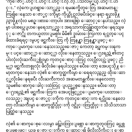
“ကိုေဇာ္..ဟင္း..ဟင္း..ဟင္း.လဲ့..လဲ့..ေသလိမ့္မယ္..ဟင္း..ဟ
င္း..” လဲ့ကေျပာရွာေသာ္လည္း ရမၼက္စိတ္ေတြ အဆမတန္ႂ
ကြ၍ေနေသာ ေဇာ္မင္းကိုမွာ ကိုယ္တိုင္ကလဲၿပီးခ်င္ေနရာ ရပ္နားဖို႔
ညွာဖို႔လုံးဝ မစဥ္းစားေတာ့ပါ။ အားရစြာ ေဆာင့္ေနပါသည္။ လဲ့
မွာ ပါးစပ္ကေျပာေနရေသာ္လည္း အရသာကလြန္စြာထူးကဲေနရသျဖ
င့္ ေဇာ္ကို တကယ္မတားျမစ္ပါ။ မိမိ၏ ဒူးမ်ားေကြးကာ ရင္ဘတ္ေပၚ
ဖိထားခံရရင္းမွပင္ ဖင္ႀကီးေတြ ကို တြန႔္ကာ တြန႔္ကာျဖင့္ ေ
ကာ့ေျမာက္ေပးေနေသးသည္။ေဇာ္ ကေတာ့ ခပ္ၾကမ္းၾက
မ္း ပင္ေဆာင့္ကာ ေဆာင့္ကာ လိုးေနေတာ့သည္။ ေ႐ႊရည္လဲ့၏တင္
ပါးလုံးလုံးႀကီးႏွစ္လုံးမွာ ကုတင္ေစာင္းတြင္ လႈပ္လီလႈပ္လဲ့ျဖင့္ ညိ
မ့္ကာ ဖင္ႀကီးတစ္ခုလုံး ဖိလိုးခံေနရပါသည္။ ၿပီးေတာ့ အေပၚသို႔ ေ
မာ့တက္ေနေသာ လဲ့၏ ေစာက္ပတ္ႀကီးမွာ ေရေရလည္လည္ ထိုးေဆာ
င့္အလိုးခံေနရၿပီး လီးႀကီးကလဲ အဆမတန္ႀကီးေနေလေတာ့
သူမ၏ေစာက္ေခါင္းထဲတြင္ ျပည့္တစ္ေနသည္။ ၿပီးေတာ့
ေ႐ႊရည္လဲ့၏ ဖင္ႀကီးေတြက အေပၚဖြင့္တင္ေျမာက္ေပးထားေ
လသည့္ အျပင္ ေဇာ္မင္းကိုက ကုတင္ေစာင္းက ရပ္လိုးေနေလေ
တာ့ လီးႀကီးမွာ ေစာက္ပတ္ထိပ္ပိုင္းကို ဝင္တိုင္းထြက္တိုင္း သိသိသာသာ
ပြတ္ဆြဲေနသည္။
လဲ့၏ ေစာက္ေစ့ေလးမွာ ခပ္ထြားထြားျဖစ္ကာ ေစာက္ပတ္ဝတြင္ ခပ္တစ္တ
စ္ျဖစ္သျဖင့္ ယခု ေဇာ္မင္းကိုက ေဆာင့္၍ ဖိလိုးလိုက္တိုင္း ေစာ