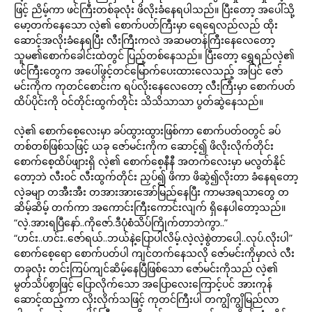
ဖြင့် ညိမ့်ကာ ဖင်ကြီးတစ်ခုလုံး ဖိလိုးခံနေရပါသည်။ ပြီးတော့ အပေါ်သို့
မော့တက်နေသော လဲ့၏ စောက်ပတ်ကြီးမှာ ရေရေလည်လည် ထိုး
ဆောင့်အလိုးခံနေရပြီး လီးကြီးကလဲ အဆမတန်ကြီးနေလေတော့
သူမ၏စောက်ခေါင်းထဲတွင် ပြည့်တစ်နေသည်။ ပြီးတော့ ရွှေရည်လဲ့၏
ဖင်ကြီးတွေက အပေါ်ဖွင့်တင်မြောက်ပေးထားလေသည့် အပြင် ဇော်
မင်းကိုက ကုတင်စောင်းက ရပ်လိုးနေလေတော့ လီးကြီးမှာ စောက်ပတ်
ထိပ်ပိုင်းကို ဝင်တိုင်းထွက်တိုင်း သိသိသာသာ ပွတ်ဆွဲနေသည်။
လဲ့၏ စောက်စေ့လေးမှာ ခပ်ထွားထွားဖြစ်ကာ စောက်ပတ်ဝတွင် ခပ်
တစ်တစ်ဖြစ်သဖြင့် ယခု ဇော်မင်းကိုက ဆောင့်၍ ဖိလိုးလိုက်တိုင်း
စောက်စေ့ထိပ်ဖျားရှိ လဲ့၏ စောက်စေ့နီနီ အတက်လေးမှာ မလွတ်နိုင်
တော့ဘဲ လီးဝင် လီးထွက်တိုင်း ညှပ်၍ ဖိကာ ဖိဆွဲ၍လိုးတာ ခံနေရတော့
လဲ့ခမျာ တအီးအီး တအားအားအော်မြည်နေပြီး ကာမအရသာတွေ တ
ဆိမ့်ဆိမ့် တက်ကာ အကောင်းကြီးကောင်းလျက် ရှိနေပါတော့သည်။
“လဲ့.အားရပြီနော်..ကိုဇော်.ဒီပုံစံသိပ်ကြိုက်တာဘဲကွာ..”
“ဟင်း..ဟင်း..ဇော်ရယ်..ဘယ်နဲ့ပြောပါလိမ့်.လဲ့လဲ့စွဲတာပေါ့..လုပ်.လိုးပါ”
စောက်စေ့ရော စောက်ပတ်ပါ ကျင်တက်နေသလို ဇော်မင်းကိုမှာလဲ လီး
တခုလုံး တင်းကြပ်ကျင်ဆိမ့်နေပြီဖြစ်သော ဇော်မင်းကိုသည် လဲ့၏
မွတ်သိပ်စွာဖြင့် ပြောလိုက်သော အပြောလေးကြောင့်ပင် အားကုန်
ဆောင့်ထည့်ကာ လိုးလိုက်သဖြင့် ကုတင်ကြီးပါ တကျွိကျွိမြည်လာ