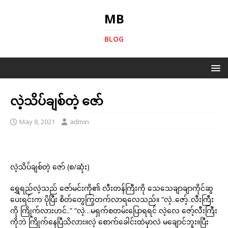
MB
BLOG
လဲ့သိပ်ချစ်တဲ့ ဇော်
May 8, 2021
admin
လဲ့သိပ်ချစ်တဲ့ ဇော် (စ/ဆုံး)
ရွှေရည်လဲ့သည် ဇော်မင်းကို၏ လီးတန်ကြီးကို သေသေချာချာကိုင်ဆွ
ပေးရင်းက ပိုပြီး စိတ်တွေကြွတက်လာရလေသည်။ “လဲ့..ဇော့်..လီးကြီး
ကို ကြိုက်လားဟင်..” “လဲ့…မရှက်စတမ်းပြောရရင် လဲ့လေ ဇော့်လီးကြီး
ကိုဘဲ ကြိုက်နေပြီသိလား။လဲ့ စောက်ခေါင်းထဲမှာလဲ မချောင်ဘူး။ပြီး