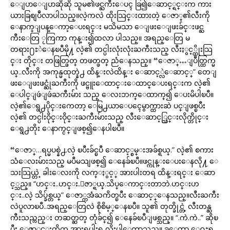
ေျပာေျပာဆိုဆို သူမ၏ဖင္ႀကီးေပၚ ခြ၍ေဆာင့္ရင္းက ကား
ယားခြစျပဳလာပါသည္။လဲ့ကလဲ ထိုးသြင္းထားတဲ့ ေဇာ္၏လီးကို
ေနာက္ျပန္ေကာ့ေပးရင္း မသိမသာ ေျဖးေျဖးခ်င္းဖင္ႀ
ကီးေတြ ႂကြကာ ကုန္း၍ထလာ ပါသည္။ အရည္ေတြ မ
တရား႐ႊဲေနၿပီမို႔ လဲ့၏ တင္ပါးလုံးလုံးႀကီးသည္ လီးႏွင့္ထိုးသြ
င္း တိုင္း တဖြတ္ဖြတ္ တဖတ္ဖတ္ ညံေနသည္။ “ေဇာ္…ျပဳတ္ထြက္မ
ယ္..လီးကို အကုန္မထုတ္နဲ႕ ထိန္းလဲထိန္း ေဆာင့္လဲေဆာင့္” တေျ
ဖးေျဖးဖင္ဆုံႀကီးကို ဖင္ဗူးေထာင္းေထာင္ေပးရင္းက လဲ့၏
ေပါင္ျဖဴျဖဴႀကီးမ်ား သည္ ေလးဘက္ေထာက္၍ ေပးမိပါၿပီ။
လဲ့၏ေရွ႕ပိုင္းကေတာ့ ေမြ႕ယာေပၚေမွာက္ထားဆဲ ပင္ျဖစ္ၿပီး
လဲ့၏ တင္ပါးဝိုင္းဝိုင္းႀကီးမ်ားသည္ လီးေဆာင့္သြင္းလိုက္တိုင္း
ေရွ႕တိုး ေနာက္ငင္ျဖစ္၍ေနပါၿပီ။
“ေဇာ္…ရပ္မပစ္နဲ႕.လဲ့ ၿပီးခ်င္ၿပီ ေဆာင့္စမ္းအခ်စ္ရယ္.” လဲ့၏ စကား
သံေလးမ်ားသည္ မပီမသျဖစ္၍ ေနေခ်ၿပီ။ဖင္ကုန္းေပးေနလို႔ ေ
သးသြယ္တဲ့ ခါးေလးကို လက္ႏွင့္ အားပါးတရ ထိန္းရင္း ေဆာ
င့္သည္။ “ဟင္း..ဟင္း.ေဇာ္ရယ္.သိပ္ေကာင္းတာဘဲ.ဟင္းဟ
င္း..လဲ့ သိပ္ခ်စ္တယ္” ေဇာ္ကအံႀကိတ္ၿပီး ေဆာင့္ေနသည္။လီးႀကီး
လဲပူလာၿပီ..အရည္ေတြလဲ စိုစိမ့္ေနၿပီ။ သူ၏ တုတ္ခိုင္တဲ့ လီးတန္ႀ
ကီးသည္လည္း တဆတ္ဆတ္ တုံခ်င္၍ ေနေခ်ၿပီျဖစ္သည္။ “.ကဲ.ကဲ..” ဆိုၿ
ပီး ေဇာ္မင္းကိုက အားရပါးရ လိုးပါေတာ့သည္။ ခုေတာ့ ေ႐ႊရ