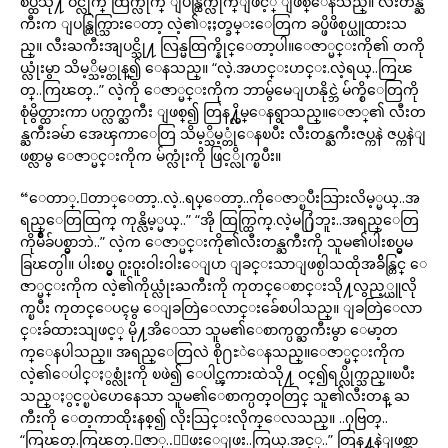
စပ္ထဲသို႔ ဝင္လိုက္ ထြက္လိုက္ ျပန္ထြက္လိုက္ျဖင့္ ျဖစ္ေနသည္။ လီးတန္ႀ
ကီးက ျပန္ထြက္သြားေတာ့ လဲ့၏ႏႈတ္ခမ္းေတြက ခပ္ဖိဖိစုပ္ယူထားသ
ည္။ လီးႀကီးအျပင္သို႔ လြန္မထြက္နိုင္ေတာ့ပါ။ေဇာ္မင္းကို၏ တကို
ယ္လုံးမွာ သိမ့္သိမ့္တုန္၍ ေနသည္။ “လဲ့.အဟင္းဟင္း.လဲ့ရယ္..ကြၽ
တ္..ကြၽတ္..” လဲ့ကို ေဇာ္မင္းကိုက ဘာမွ်မေျပာနိုင္ဘဲ မ်က္စိေတြကို
စုံမွိတ္ထားကာ ပက္လက္ႀကီး ျဖစ္၍ တြန႔္လိမ္ေနရွာသည္။ေဇာ္၏ လီးတ
န္ႀကီးခမ်ာ အေၾကာေတြ သိမ့္သိမ့္တုံေနၿပီး လီးတန္ႀကီးဇပ္ကနဲ ဇပ္ကနဲျ
ဖစ္လာမွ ေဇာ္မင္းကိုက မ်က္လုံးကို ဖြင့္လိုက္ၿပီး။
“ေတာ္.ေတာ္ေတာ့..လဲ့..ရပ္ေတာ့..ကိုေဇာ္ၿပီးသြားလိမ့္မယ္..အ
ရည္ေတြထြက္ ကုန္လိမ့္မယ္..” “အို ထြက္ထြက္.လဲ့မ႐ြံဘူး..အရည္ေတြ
ကိုမ်ိဳခ်ပစ္မွာဘဲ..” လဲ့က ေဇာ္မင္းကို၏လီးတန္ႀကီးကို သူမ၏ပါးစပ္မွမ
ခြၽတ္ပါ။ ပါးစပ္မွ ဝူးဝူးဝါးဝါးေျပာ ျခင္းသာျဖစ္ပါသထိုအခ်ိန္တြင္ ေ
ဇာ္မင္းကိုက လဲ့၏ကိုယ္လုံးႀကီးကို ကုတင္ေစာင္းသို႔လွည့္ယူလို
က္ၿပီး ကုတင္ေပၚမွ ေျခတြဲေလာင္းခ်ေစပါသည္။ ျခတြဲေလာ
င္းခ်ထားသျဖင့္ မို႔အိေသာ သူမ၏ေစာက္ပတ္ႀကီးမွာ ေမာ့တ
က္ေနပါသည္။ အရည္ေတြလဲ စို႐ႊဲေနသည္။ေဇာ္မင္းကိုက
လဲ့၏ေပါင္ႏွစ္လုံးကို ၿဖဲ၍ ေပါင္ၾကားထဲသို႔ ဝင္၍ရပ္လိုက္သည္။ၿပီး
သည္ႏွင့္ၿပဲဟေနေသာ သူမ၏ေစာက္ပတ္ဝတြင္ သူ၏လီးတန္ ႀ
ကီးကို ေတ့ကာထိုးနစ္၍ လိုးသြင္းလိုက္ေလသည္။ ..ႁဗြတ္..
“ကြၽတ္.ကြၽတ္.ေဇာ္..ေျဖးေျဖး..ကြယ္.အင့္..” တြန႔္ကနဲျဖစ္ကာ