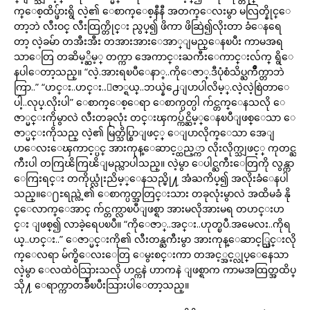
က္ေစ့ထိပ္ဖ်ားရွိ လဲ့၏ ေစာက္ေစ့နီနီ အတက္ေလးမွာ မလြတ္နိုင္ေ
တာ့ဘဲ လီးဝင္ လီးထြက္တိုင္း ညွပ္၍ ဖိကာ ဖိဆြဲ၍လိုးတာ ခံေနရေ
တာ့ လဲ့ခမ်ာ တအီးအီး တအားအားေအာ္ျမည္ေနၿပီး ကာမအရ
သာေတြ တဆိမ့္ဆိမ့္ တက္ကာ အေကာင္းႀကီးေကာင္းလ်က္ ရွိေ
နပါေတာ့သည္။ “လဲ့.အားရၿပီေနာ္..ကိုေဇာ္.ဒီပုံစံသိပ္ႀကိဳက္တာဘဲ
ကြာ..” “ဟင္း..ဟင္း..ေဇာ္ရယ္..ဘယ္နဲ႕ေျပာပါလိမ့္.လဲ့လဲ့စြဲတာေ
ပါ့..လုပ္.လိုးပါ” ေစာက္ေစ့ေရာ ေစာက္ပတ္ပါ က်င္တက္ေနသလို ေ
ဇာ္မင္းကိုမွာလဲ လီးတခုလုံး တင္းၾကပ္က်င္ဆိမ့္ေနၿပီျဖစ္ေသာ ေ
ဇာ္မင္းကိုသည္ လဲ့၏ မြတ္သိပ္စြာျဖင့္ ေျပာလိုက္ေသာ အေျ
ပာေလးေၾကာင့္ပင္ အားကုန္ေဆာင့္ထည့္ကာ လိုးလိုက္သျဖင့္ ကုတင္ႀ
ကီးပါ တကြၽိကြၽိျမည္လာပါသည္။ လဲ့မွာ ေပါင္ႀကီးေတြကို လွန္ကာ
ေကြးရင္း တကိုယ္လုံးညိမ့္ေနသည္မို႔ အံႀကိပ္၍ အလိုးခံေနပါ
သည္။ေ႐ႊရည္လဲ့၏ ေစာက္ပတ္အတြင္းသား တခုလုံးမွာလဲ အထိမခံ နို
င္ေလာက္ေအာင္ က်င္တက္လာၿပီျဖစ္ရာ အားမလိုအားမရ တဟင္းဟ
င္း ျဖစ္၍ လာခဲ့ရေပၿပီ။ “ကိုေဇာ္..အင္း..ဟုတ္ၿပီ.အမေလး..ကိုရ
ယ္..ဟင္း..” ေဇာ္မင္းကို၏ လီးတန္ႀကီးမွာ အားကုန္ေဆာင့္သြင္းလို
က္ေလရာ မ်က္စိေလးေတြ ေမွးစင္းကာ တအင့္အင့္လုပ္ေနေသာ
လဲ့မွာ ေလထဲဝဲသြားသလို ဟင္ကနဲ ဟာကနဲ ျဖစ္ရာက ကာမအထြတ္အထိပ္
သို႔ ေရာက္ကာတခ်ီၿပီးသြားပါေတာ့သည္။