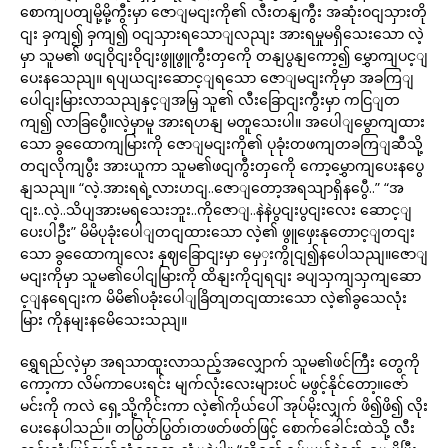
စောကျပတျမို့မို့ကွီးမှာ ဇောျမငျးကို၏ လီးတနျကွီး အဆုံးဝငျသှားတို
ငျး ခှကျ၍ ခှကျ၍ ဝငျသှားရသောျလညျး အားရမှုမရှိသေးသော လဲ့
မှာ သူမ၏ ဖငျဝိုငျးဝိုငျးဖွူဖွူကွီးတှကေို တနျပွနျကော့၍ မွှောကျပင့ျ
ပေးနသေညျ။ ရပျယငျးဆောင့ျရသော ဇောျမငျးကိုမှာ အခကြျ
ပေါငျးမြားလာသညျနှင့ျအမြှ သူ၏ လီးခြောငျးကွီးမှာ ကငြျတ
ကျ၍ လာခြပွေီ။လဲ့မှာမူ အားရဟနျ မတူသေးပါ။ အပေါျမွောကျထား
သော ခွထေောကျမြားကို ဇောျမငျးကို၏ ပုခုံးတဖကျတခကြျဆီသို့
တငျလိုကျပွီး အားယူကာ သူမ၏ဖငျကွီးတှကေို ကော့မွှောကျပေးနပွေ
နျသညျ။ “လဲ့.အားရရဲ့လားဟငျ..ဇောျတော့အရသျာရှိနပွေီ..” “အ
ငျး..လဲ့..သိပျအားမရသေးဘူး..ကိုဇောျ..နဲနဲပွငျးပွငျးလေး ဆောင့ျ
ပေးပါဦး” မိမိပုခုံးပေါျတငျထားသော လဲ့၏ ဖွူဖှေးနုတောင့ျတငျး
သော ခွထေောကျလေး နှဈခြောငျးမှာ မှေှးကွိုငျ၍နပေါသညျ။ဇောျ
မငျးကိုမှာ သူမ၏ပေါငျမြားကို ထိနျးကိုငျရငျး ခပျသှကျသှကျဆော
င့ျနရေငျးက မိမိ၏ပခုံးပေါျခြိတျတငျထားသော လဲ့၏ခွသေလုံး
မြား ကိုနမျးနမေိသေးသညျ။
ရွှေရည်လဲ့မှာ အရသာထူးလာသည့်အလျှောက် သူမ၏ဖင်ကြီး တွေကို
ကော့ကာ လိမ်ကာပေးရင်း မျက်လုံးလေးများပင် မဖွင့်နိုင်တော့။ဇော်
မင်းကို ကလဲ ရှေ့သို့ကိုင်းကာ လဲ့၏ကိုယ်ပေါ် အုပ်မိုးလျှက် ဖိ၍ဖိ၍ လိုး
ပေးနေပါသည်။ တပြွတ်ပြွတ်၊တဖတ်ဖတ်ဖြင့် စောက်ခေါင်းထဲသို့ လီး