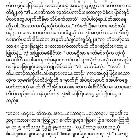
ဇာ်က ဖွင့်ေပြာသည်။ေဆာင့်ပေမဲ့ အားမရဘူးမို႔လား ခက်တာက ေ
ဇာ်ရဲ႕.လဲ့ “အို…ေဇာ်ကလဲ လဲ့သိပ်ေကာင်းနေတာကွာ.ပုံစံေပြာင်းရင်
ဖီလင်တွေပၾက်ကဳန်မွာ သိပ်ခက်တာဘဲ” “လုပ်ပါလဲ့ရာ..ေဇာ်အားမရ
လို႔ပါ..ေလးဘက်ကဳန်းလိုက်ပါလား..” ကဲခက်ပြီ။ေဘးေစာင်းလိုး
နေရာက ေလးဘက်ေထာက်ေပးဖို႔ဆိုတ်ာ လဲ့အတွက် အခက်လီးကို
ေစာက်ပတ်ေခါင်းထဲက အႏႈတ်မခံချင်ဘဴးရွင်ရဲ႕.။ “ကဲ..ကိုေဇာ့်သေ
ဘာ ေဖြးေဖြးချင်း ေလးဘက်ေထာက်မယ် ကိုေဇာ့်လီးေတာ့ မ
ဖြုတ်နဲ႕..လဲ့ အဖြုတ်မခံနိုင်ဘဴး..” ပထမဦးစွာ ေဇာ်မင်းကိုက လဲ့ကို
ယ်ေပါ်ကိဳ ေပါင်ေၾကာ်ခွရင်း စတင်လႈပ်ရွားလိုက် သလို လဲ့ကလည်း
ေဖြးေဖြးချင်းေမွာက်၍ အိပ်သည်။ “အဲ..ဟုတ်ပီ..လဲ့..” “ေဇာ်..ေ
ဇာ်..ေဆာင့်ထည့်အဳံး..ခပ်နာနာေလး..ေဆာင့်.” ကာမအဟုန်မြင့်နေသော
လဲ့က သူမ၏ကိုယ်လဳံးကြီးကို ေမွာက်၍ အိပ်ရင်းမွာပင် အေပါ်ကခွေ
မွာက်ထားတဲ့ ေဇာ်ကိဳ လိုးခိုင်းတယ်။ေဇာ်က စီးစီးပိုင်ပိဳင် ေဆာင့်ခႀ
လိဳက်သည်။ဒုတ်ကနဲ ဒုတ်ကနဲ လဲ့၏ ဖင်ကြီးေတွ ခွက်၍ဝင်သွား
သည်။
“ဟင္း..ဟင္း…ထိတယ္.ေဇာ္…ေဆာင့္…ေဆာင့္.” သူမ၏ လ
ည္ပင္းသားေလးေတြႏွင့္ ေက်ာျပင္ေဖြးေဖြးေလးေတြကို
ေဇာ္မင္းကိုသည္ ငုံ႕၍ နမ္းသည္။ “လဲ့..ေကာင္းလားဟင္..ပုံ
စံေျဖးေျဖးေျပာင္း.ေျဖးေျဖးခ်င္းထေနာ္..လဲ့..” ေဇာ္က