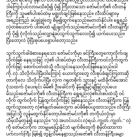
ဒါကြောင့်ပင်လားမသိ။ပို၍ ပို၍ ကြီးလာသော ဇော်မင်းကို၏ လီးတန်
ကြီးကို သူမ၏ပါးစပ်ထဲမှ မချွတ်ချင်ဖြစ်နေသည်။ လီးထိပ်ဖျားမှ
အရည်ကြည် ခပ်ချွဲချွဲတွေ စိမ့်၍ထွက်နေသည်။မတတ်နိုင်ပါ။ ရွှေရည်
လဲ့တစ်ယောက် ပါးစပ်ထဲ မျိုချလိုက်သည်။ဇော်မင်းကို၏ လီးတန်ကြီး
ကို ပို၍ ငုံလိုက်သည်။လျှာနဲ့ခပ်သွက်သွက်လေးပို၍ ယက်ပေးသည်။
ပြီးတော့လဲ ပိုပြီးစုပ်ပေးရှာပါတော့သည်။
သွက်သွက်ခါခံစားနေရသော ဇော်မင်းကိုမှာ ဖင်ကြီးတွေကော့လိုက်၊ချ
လိုက်ဖြစ် နေရသဖြင့် လဲ့၏ ပါးစပ်ထဲမှာ လီးတန်ကြီးကဝင်လိုက်ထွက်
လိုက်ဖြင့် စောက်ပတ်ထဲသို့ လီးသွင်းနေသလိုပင်ဖြစ်နေသည်။ဒါ
ကို..လဲ့..သိလိုက်ပါပြီ။ဒါကြောင့် ယောက်ျားတွေ လီးစုပ်ခံချင်ကြတာဆို
တာကိုလေ သိလိုက်ပါပြီ။ လဲ့က ဂရုတစိုက် သွားနှင့် မထိခိုက်မိအောင်
ငုံသထက် ငုံပေးရင်း မိမိ၏ ဦးခေါင်းကို နိမ့်ချီမြင့်ချီဖြင့်လုပ်ပေး
မိသည်။ဇော်မင်းကို၏ လီးတန်ကြီးက ရွှေရည်လဲ့၏ပါးစပ်ထဲသို့ ဝင်
လိုက် ထွက်လိုက် ပြန်ထွက်လိုက်ဖြင့် ဖြစ်နေသည်။ လီးတန်ကြီးက ပြန်
ထွက်သွားတော့ လဲ့၏နှုတ်ခမ်းတွေက ခပ်ဖိဖိစုပ်ယူထားသည်။ လီးကြီး
အပြင်သို့ လွန်မထွက်နိုင်တော့ပါ။ဇော်မင်းကို၏ တကိုယ်လုံးမှာ
သိမ့်သိမ့်တုန်၍ နေသည်။ “လဲ့.အဟင်းဟင်း.လဲ့ရယ်..ကျွတ်..ကျွတ်..” လဲ့
ကို ဇော်မင်းကိုက ဘာမျှမပြောနိုင်ဘဲ မျက်စိတွေကို စုံမှိတ်ထားကာ
ပက်လက်ကြီး ဖြစ်၍ တွန့်လိမ်နေရှာသည်။ဇော်၏ လီးတန်ကြီးခမျာ