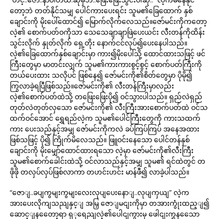
တော့ဘဲ တတ်နိုင်သမျှ ပေါင်ကားပေးရင်း သူမ၏ခြေထောက် နှစ်
ချောင်းကို မိုးပေါ်ထောင်၍ မြောက်လိုက်လေသည်။ဇော်မင်းကိုကတော့
လဲ့၏ စောက်ပတ်ဝကိုသာ သေသေချာချာဖြဲပေးယင်း လီးတန်ကိုထိန်း
သွင်းလိုက် နှုတ်လိုက် ရှေ့တိုး နောက်ငင်လုပ်၍ပေးနေပါသည်။
လဲ့၏ခြေထောက်နှစ်ချောင်းမှာ ကား၍မိုးပေါ်သို့ ထောင်ထားသဖြင့် ဖင်
ကြီးတွေမှာ မာတင်းလျှက် သူမ၏ကားကားစွင့်စွင့် စောက်ပတ်ကြီးကို
တယ်ပေးထား သလိုပင် ဖြစ်နေ၍ ဇော်မင်းကို၏စိတ်တွေမှာ ပိုမို၍
ကြွလာခဲ့ရပြီဖြစ်သည်။ဇော်မင်းကို၏ လီးတန်ကြီးမှာလည်း
လဲ့၏စောက်ပတ်ထဲသို့ တဖြေးဖြေးပို၍ ဝင်သွားပါသည်။ ရှည်လဲရှည်
တုတ်လဲတုတ်လှသော ဇော်မင်းကို၏ လီးကြီးအားစောက်ပတ်ထဲ ဝင်သ
ထက်ဝင်အောင် ရွှေရည်လဲ့က သူမ၏ပေါင်ကြီးတွေကို ကားသထက်
ကား ပေးသည်နှင့်အမျှ ဇော်မင်းကိုကလဲ ခပ်ကြပ်ကြပ် အနေအထား
ဖြစ်သဖြင့် ပို၍ ကြိုက်မိလေသည်။ ဖြူဝင်းနေသော ပေါင်တန်နှစ်
ချောင်းကို မိုးမျှော်ထောင်ထားရသော လဲ့မှာ ဇော်မင်းကို၏လီးကြီး
သူမ၏စောက်ခေါင်းထဲသို့ ဝင်လာသည်နှင့်အမျှ သူမ၏ ရင်ထဲတွင် တ
ဖိုဖို တလှပ်လှပ်ဖြစ်လာကာ တဟင်းဟင်း မာန်ဖီ၍ လာခဲ့ပါသည်။
“ဇောျ..ခပျကွမျးကွမျးလေးလုပျပေးနောျ..လုပျကှယျ” လဲ့က
အားပေးလိုကျသညျနှင့ျ အမြှ ဇောျမငျးကိုမှာ တအားကွုံးထည့ျ၍
ဆောင့ျနတေော့ရာ ရှှရေညျလဲ့၏ပေါငျကွားမှ ဖေါငျးကွှနသေော