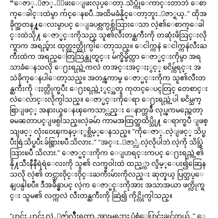
“ေဇာ္..ေဇာ္..ေျဖးေျဖးလုပ္ေတာ့..သိပ္ကိုေကာင္းတာဘဲ ေစာ
က္ေခါင္းထဲမွာ က်င္ေနၿပီ..အထိမခံနိုင္ေတာ့ဘူး..ေဇာ္ရယ္..” ထိုအ
ခိုက္အတန႔္ေလးမွာပင္ ေျခပစ္လက္ပစ္က်သြားေသာ လဲ့၏ေစာက္ေခါ
င္းထဲသို႔ ေဇာ္မင္းကိုသည္ သူ၏လီးတန္ႀကီးကို တဆုံးဖိသြင္းလို
က္ရာက အရည္မ်ား ထုတ္လႊတ္လိုက္ပါေတာ့သည္။ ေငါက္ကနဲ ေငါက္ကနဲလီးႀ
ကီးထဲက အရည္ေတြသြန္ထုတ္ရင္း မ်က္စိမွိတ္ကာ ေဇာ္မင္းကိုမွာ အရ
သာခံေနသလို ေ႐ႊရည္လဲ့ကလဲ တအင္းအင္းႏွင့္ ၿငိမ္က်ရင္း အ
သဲခိုက္ေနပါေတာ့သည္။ အတန္ၾကာမွ ေဇာ္မင္းကိုက သူ၏လီးတ
န္ႀကီးကို ႏႈတ္လိုက္ၿပီး ေ႐ႊရည္လဲ့ႏွင့္အတူ ကုတင္ေပၚတြင္ တေစာင္း
လဲေလ်ာင္းလိုက္ပါသည္။ ေဇာ္မင္းကိုေရာ ေ႐ႊရည္လဲ့ပါ ၿငိမ္သက္
စြာျဖင့္ အနားယူေနၾကေသာ္လည္း ေနာက္တခ်ီ လုပ္ၾကမည္ကေတာ့
ဓမၼတာပင္ျဖစ္ပါသည္။လဲ့ခမ်ာ ကာမအထြတ္အထိပ္သို႔ ေရာက္ၿပီ ျဖစ္
သျဖင့္ လုံးဝေၾကနပ္ႏွစ္သိမ့္ေနသည္။ “ကိုေဇာ္..လဲ့ျဖင့္ သိပ္ၿ
ပီးစြဲ.သိပ္ၿပီး.ခ်စ္သြားၿပီ.သိလား..” “အင္း..ေဇာ္လဲ..လဲ့လိုပါဘဲ.လဲ့ကို သိပ္စြဲ
သြားၿပီ သိလား.” ေဇာ္မင္းကိုက ေျပာရင္းကပင္ ေ႐ႊရည္လဲ့၏
နို႔သီးနီနီရဲရဲေလးကို သူ၏ လက္ဖဝါးထဲ ထည့္ကာ လွိမ့္ေပး၍ဆြေန
သလို လဲ့၏ တင္သားဝိုင္းဝိုင္းႀကီးမ်ားကိုလည္း ဆုတ္နယ္ ပြတ္သပ္ေ
နျပန္ပါၿပီ။ ဒီအခ်ိန္မွာပင္ လဲ့က ေဇာ္မင္းကိုအား အသာအယာ ဖက္လိုက္ရ
င္း သူမ၏ လက္ကလဲ လီးတန္ႀကီးကို ဆြဲ၍ ကိုင္လိုက္ပါသည္။
“ဟင်း..ဟင်း.လဲ့..ေဇာ်လိဳးရတာ..အားမရဘူး.ပုံစံေပြာင်းချင်တယ်..” ေ