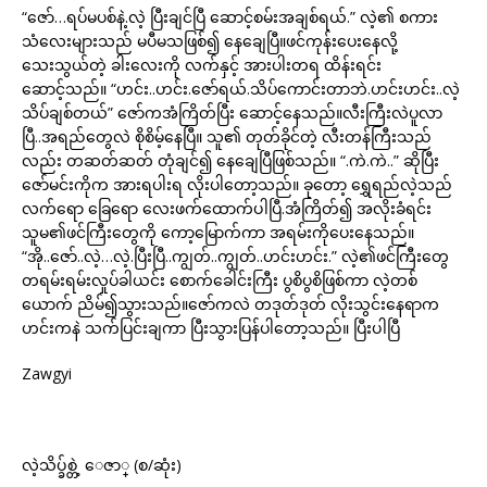
“ဇော်…ရပ်မပစ်နဲ့.လဲ့ ပြီးချင်ပြီ ဆောင့်စမ်းအချစ်ရယ်.” လဲ့၏ စကား
သံလေးများသည် မပီမသဖြစ်၍ နေချေပြီ။ဖင်ကုန်းပေးနေလို့
သေးသွယ်တဲ့ ခါးလေးကို လက်နှင့် အားပါးတရ ထိန်းရင်း
ဆောင့်သည်။ “ဟင်း..ဟင်း.ဇော်ရယ်.သိပ်ကောင်းတာဘဲ.ဟင်းဟင်း..လဲ့
သိပ်ချစ်တယ်” ဇော်ကအံကြိတ်ပြီး ဆောင့်နေသည်။လီးကြီးလဲပူလာ
ပြီ..အရည်တွေလဲ စိုစိမ့်နေပြီ။ သူ၏ တုတ်ခိုင်တဲ့ လီးတန်ကြီးသည်
လည်း တဆတ်ဆတ် တုံချင်၍ နေချေပြီဖြစ်သည်။ “.ကဲ.ကဲ..” ဆိုပြီး
ဇော်မင်းကိုက အားရပါးရ လိုးပါတော့သည်။ ခုတော့ ရွှေရည်လဲ့သည်
လက်ရော ခြေရော လေးဖက်ထောက်ပါပြီ.အံကြိတ်၍ အလိုးခံရင်း
သူမ၏ဖင်ကြီးတွေကို ကော့မြောက်ကာ အရမ်းကိုပေးနေသည်။
“အို..ဇော်..လဲ့…လဲ့.ပြီးပြီ..ကျွတ်..ကျွတ်..ဟင်းဟင်း.” လဲ့၏ဖင်ကြီးတွေ
တရမ်းရမ်းလှုပ်ခါယင်း စောက်ခေါင်းကြီး ပွစိပွစိဖြစ်ကာ လဲ့တစ်
ယောက် ညိမ်၍သွားသည်။ဇော်ကလဲ တဒုတ်ဒုတ် လိုးသွင်းနေရာက
ဟင်းကနဲ သက်ပြင်းချကာ ပြီးသွားပြန်ပါတော့သည်။ ပြီးပါပြီ
Zawgyi
လဲ့သိပ္ခ်စ္တဲ့ ေဇာ္ (စ/ဆုံး)