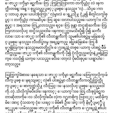
ေဇာ္မင္းကိုမွာ ဖင္ႀကီးေတြ ႂကြႂကြသြားကာ တကိုယ္လုံး လဲ ၾက
က္သီးတဖ်န္းဖ်န္း စုပ္တသပ္သပ္ျဖင့္ျဖစ္ေနသည္။ “လဲ့….သိပ္ေကာ
င္းတယ္..စုပ္ေပးပါအုံးကြာ.” လဲ့မွာလဲ ေရွ႕သို႔ ငုံ႕၍ စိတ္ပါလက္ပါစု
ပ္ရင္း တကိုယ္လုံး ကာမဆိပ္ေတြ ဆူေဝလာပါသည္။ေယာက္်ား လီး
စုပ္ရင္း အရသာေတြ႕လာသည္။ ရင္ေတြ ခုန္ကာ တင္ပဆုံႀကီးေတြႂ
ကြလာသလိုပင္ ထင္မိသည္။ဒါေၾကာင့္ပင္လားမသိ။ပို၍ ပို၍ ႀကီး
လာေသာ ေဇာ္မင္းကို၏ လီးတန္ႀကီးကို သူမ၏ပါးစပ္ထဲမွ မခြၽတ္ခ်
င္ျဖစ္ေနသည္။ လီးထိပ္ဖ်ားမွ အရည္ၾကည္ ခပ္ခြၽဲခြၽဲေတြ စိ
မ့္၍ထြက္ေနသည္။မတတ္နိုင္ပါ။ ေ႐ႊရည္လဲ့တစ္ေယာက္ ပါးစပ္ထဲ မ်ိဳခ်
လိဳက္သည္။ေဇာ္မင္းကို၏ လီးတန္ႀကီးကို ပို၍ ငုံလိုက္သည္။လွ်ာနဲ႕ခပ္သြက္သြ
က္ေလးပို၍ ယက္ေပးသည္။ ၿပီးေတာ့လဲ ပိုၿပီးစုပ္ေပးရွာပါေ
တာ့သည္။
သြက္သြက္ခါခံစားေနရေသာ ေဇာ္မင္းကိုမွာ ဖင္ႀကီးေတြေကာ့လိုက္၊ခ်
လိဳက္ျဖစ္ ေနရသျဖင့္ လဲ့၏ ပါးစပ္ထဲမွာ လီးတန္ႀကီးကဝင္လိုက္ထြက္လို
က္ျဖင့္ ေစာက္ပတ္ထဲသို႔ လီးသြင္းေနသလိုပင္ျဖစ္ေနသည္။ဒါ
ကို..လဲ့..သိလိုက္ပါၿပီ။ဒါေၾကာင့္ ေယာက္်ားေတြ လီးစုပ္ခံခ်င္ၾက
တာဆိုတာကိုေလ သိလိုက္ပါၿပီ။ လဲ့က ဂ႐ုတစိုက္ သြားႏွင့္ မထိခိုက္
မိေအာင္ ငုံသထက္ ငုံေပးရင္း မိမိ၏ ဦးေခါင္းကို နိမ့္ခ်ီျမင့္ခ်ီျ
ဖင့္လုပ္ေပးမိသည္။ေဇာ္မင္းကို၏ လီးတန္ႀကီးက ေ႐ႊရည္လဲ့၏ပါး