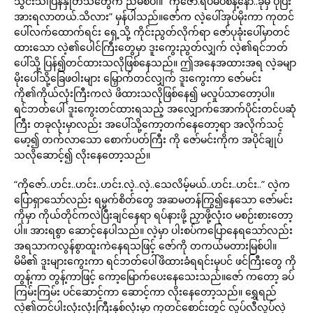
သွင်းသံ၊ပြန်နှုတ်သံတွေက ညံမစဲပါ။ “ကိုဇော်.ရပ်မပစ်နဲ့နော်..ခုမှ ပိုပြီး
အားရလာတယ်.သိလား” မှန်ပါသည်။ဇော်က လဲ့ပေါ်အုပ်မိုးကာ ကုတင်
ပေါ်လက်ထောက်ရင်း ရှေ့သို့ ကိုင်းညွတ်လိုက်ရာ ဇော်ပုခုံးပေါ်မှာတင်
ထားသော လဲ့၏ပေါင်ကြီးတွေမှာ ဒူးကွေးညွတ်လျှက် လဲ့၏ရင်ဘတ်
ပေါ်သို့ ပြန်၍တင်ထားသလိုဖြစ်နေသည်။ ဤအနေအထားအရ လဲ့ခမျာ
မိုးပေါ်သို့ခြေဖဝါးများ မြှောက်တင်လျှက် ဒူးကွေးကာ ဇော်မင်း
ကို၏ကိုယ်လုံးကြီးကလဲ ဖိထားသလိုဖြစ်နေ၍ မလှုပ်သာတော့ပါ။
ရင်ဘတ်ပေါ် ဒူးကွေးတင်ထားရသည့် အလျှောက်အောက်ပိုင်းတင်ပဆုံ
ကြီး တခုလုံးမှာလည်း အပေါ်သို့ကော့တက်နေတော့ရာ အလိုက်သင့်
မော့၍ တက်လာသော စောက်ပတ်ကြီး ကို ဇော်မင်းကိုက အပိုင်ချုပ်
သလိုဆောင့်၍ လိုးနေတော့သည်။
“ကိုဇော်..ဟင်း..ဟင်း..ဟင်း.လဲ့..လဲ့..သေလိမ့်မယ်..ဟင်း..ဟင်း..” လဲ့က
ပြောရှာသော်လည်း ရမ္မက်စိတ်တွေ အဆမတန်ကြွ၍နေသော ဇော်မင်း
ကိုမှာ ကိုယ်တိုင်ကလဲပြီးချင်နေရာ ရပ်နားဖို့ ညှာဖို့လုံးဝ မစဉ်းစားတော့
ပါ။ အားရစွာ ဆောင့်နေပါသည်။ လဲ့မှာ ပါးစပ်ကပြောနေရသော်လည်း
အရသာကလွန်စွာထူးကဲနေရသဖြင့် ဇော်ကို တကယ်မတားမြစ်ပါ။
မိမိ၏ ဒူးများကွေးကာ ရင်ဘတ်ပေါ်ဖိထားခံရရင်းမှပင် ဖင်ကြီးတွေ ကို
တွန့်ကာ တွန့်ကာဖြင့် ကော့မြောက်ပေးနေသေးသည်။ဇော် ကတော့ ခပ်
ကြမ်းကြမ်း ပင်ဆောင့်ကာ ဆောင့်ကာ လိုးနေတော့သည်။ ရွှေရည်
လဲ့၏တင်ပါးလုံးလုံးကြီးနှစ်လုံးမှာ ကုတင်စောင်းတွင် လှုပ်လီလှုပ်လဲ့