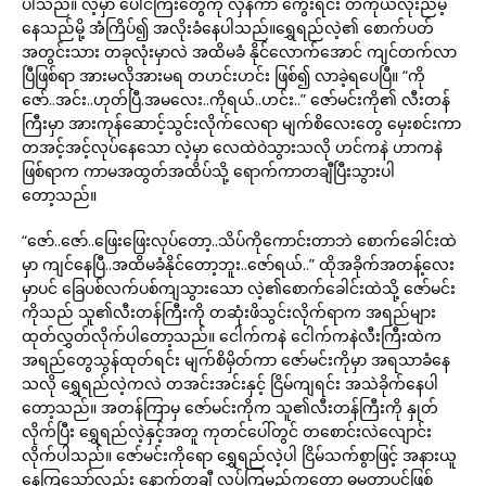
ပါသည်။ လဲ့မှာ ပေါင်ကြီးတွေကို လှန်ကာ ကွေးရင်း တကိုယ်လုံးညိမ့်
နေသည်မို့ အံကြိပ်၍ အလိုးခံနေပါသည်။ရွှေရည်လဲ့၏ စောက်ပတ်
အတွင်းသား တခုလုံးမှာလဲ အထိမခံ နိုင်လောက်အောင် ကျင်တက်လာ
ပြီဖြစ်ရာ အားမလိုအားမရ တဟင်းဟင်း ဖြစ်၍ လာခဲ့ရပေပြီ။ “ကို
ဇော်..အင်း..ဟုတ်ပြီ.အမလေး..ကိုရယ်..ဟင်း..” ဇော်မင်းကို၏ လီးတန်
ကြီးမှာ အားကုန်ဆောင့်သွင်းလိုက်လေရာ မျက်စိလေးတွေ မှေးစင်းကာ
တအင့်အင့်လုပ်နေသော လဲ့မှာ လေထဲဝဲသွားသလို ဟင်ကနဲ ဟာကနဲ
ဖြစ်ရာက ကာမအထွတ်အထိပ်သို့ ရောက်ကာတချီပြီးသွားပါ
တော့သည်။
“ဇော်..ဇော်..ဖြေးဖြေးလုပ်တော့..သိပ်ကိုကောင်းတာဘဲ စောက်ခေါင်းထဲ
မှာ ကျင်နေပြီ..အထိမခံနိုင်တော့ဘူး..ဇော်ရယ်..” ထိုအခိုက်အတန့်လေး
မှာပင် ခြေပစ်လက်ပစ်ကျသွားသော လဲ့၏စောက်ခေါင်းထဲသို့ ဇော်မင်း
ကိုသည် သူ၏လီးတန်ကြီးကို တဆုံးဖိသွင်းလိုက်ရာက အရည်များ
ထုတ်လွှတ်လိုက်ပါတော့သည်။ ငေါက်ကနဲ ငေါက်ကနဲလီးကြီးထဲက
အရည်တွေသွန်ထုတ်ရင်း မျက်စိမှိတ်ကာ ဇော်မင်းကိုမှာ အရသာခံနေ
သလို ရွှေရည်လဲ့ကလဲ တအင်းအင်းနှင့် ငြိမ်ကျရင်း အသဲခိုက်နေပါ
တော့သည်။ အတန်ကြာမှ ဇော်မင်းကိုက သူ၏လီးတန်ကြီးကို နှုတ်
လိုက်ပြီး ရွှေရည်လဲ့နှင့်အတူ ကုတင်ပေါ်တွင် တစောင်းလဲလျောင်း
လိုက်ပါသည်။ ဇော်မင်းကိုရော ရွှေရည်လဲ့ပါ ငြိမ်သက်စွာဖြင့် အနားယူ
နေကြသော်လည်း နောက်တချီ လုပ်ကြမည်ကတော့ ဓမ္မတာပင်ဖြစ်