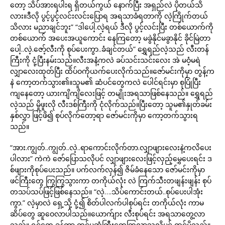
တော့ သိပ်အားရပါးရ ရှိတယ်ကွယ် နောက်ပြီး အရှည်လဲ ပိုတယ်သိ
လား။ဒီလို ပွင့်ပွင့်လင်းလင်းပြောရ အရသာခံရတာကို လဲ့ကြိုက်တယ်
သိလား မညာချင်ဘူး” “ဒါပေါ့.လဲ့ရယ် ဒီလို ပွင့်လင်းပြီး တစ်ယောက်ကို
တစ်ယောက် အပေးအယူကောင်း နေကြတော့ မခွဲနိုင်မခွာနိုင် ခိုင်မြဲတာ
ပေါ့..လဲ့.ဇော့်လီးကို စုပ်ပေးကွာ..ခံချင်တယ်” ရွှေရည်လဲ့သည် လီးတန်
ကြီးကို ငုံ့ပြီးနမ်းသည်။လီးအနံ့ကလဲ ခပ်သင်းသင်းလေး အဲ မဝံ့မရဲ
လျှာလေးထုတ်ပြီး ထိပ်ဝကိုယက်ပေးလိုက်သည်။ဇော်မင်းကိုမှာ တွန့်က
နဲ ကော့တက်သွား၏။သူမ၏ ဆံပင်တွေကလဲ ပေါင်ရင်းမှာ စုပြုံပြီး
ကျနေတော့ ယားကျိကျိလေးဖြင့် တမျိုးအရသာဖြစ်နေသည်။ ရွှေရည်
လဲ့သည် မှိုဖူးလို လီးဒစ်ကြီးကို ငုံလိုက်သည်။ပြီးတော့ သူမ၏နှုတ်ခမ်း
နှစ်လွှာ ဖြင့်ဖိ၍ စုပ်လိုက်တော့ရာ ဇော်မင်းကိုမှာ ကော့တက်သွားရ
သည်။
“အား.ကျွတ်..ကျွတ်..လဲ့..ရာကောင်းလိုက်တာ.လျှာဖျားလေးနဲ့ကလိပေး
ပါလား” ကဲကဲ ဇော်ပြောသလိုပင် လျှာဖျားလေးဖြင့်လှည့်မွှေပေးရင်း ဒ
စ်ဖျားကိုစုပ်ပေးသည်။ ပက်လက်လှန်၍ ဇိမ်ခံနေသော ဇော်မင်းကိုမှာ
ဖင်ကြီးတွေ ကြွကြွသွားကာ တကိုယ်လုံး လဲ ကြက်သီးတဖျန်းဖျန်း စုပ်
တသပ်သပ်ဖြင့်ဖြစ်နေသည်။ “လဲ့….သိပ်ကောင်းတယ်..စုပ်ပေးပါအုံး
ကွာ.” လဲ့မှာလဲ ရှေ့သို့ ငုံ့၍ စိတ်ပါလက်ပါစုပ်ရင်း တကိုယ်လုံး ကာမ
ဆိပ်တွေ ဆူဝေလာပါသည်။ယောက်ျား လီးစုပ်ရင်း အရသာတွေ့လာ
သည်။ ရင်တွေ ခုန်ကာ တင်ပဆုံကြီးတွေကြွလာသလိုပင် ထင်မိသည်။