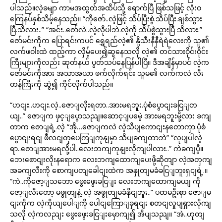
ပါသည်။လဲ့ခမျာ ကာမအထွတ်အထိပ်သို့ ရောက်ပြီ ဖြစ်သဖြင့် လုံးဝ
ကြေနပ်နှစ်သိမ့်နေသည်။ “ကိုဇော်..လဲ့ဖြင့် သိပ်ပြီးစွဲ.သိပ်ပြီး.ချစ်သွား
ပြီ.သိလား..” “အင်း..ဇော်လဲ..လဲ့လိုပါဘဲ.လဲ့ကို သိပ်စွဲသွားပြီ သိလား.”
ဇော်မင်းကိုက ပြောရင်းကပင် ရွှေရည်လဲ့၏ နို့သီးနီနီရဲရဲလေးကို သူ၏
လက်ဖဝါးထဲ ထည့်ကာ လှိမ့်ပေး၍ဆွနေသလို လဲ့၏ တင်သားဝိုင်းဝိုင်း
ကြီးများကိုလည်း ဆုတ်နယ် ပွတ်သပ်နေပြန်ပါပြီ။ ဒီအချိန်မှာပင် လဲ့က
ဇော်မင်းကိုအား အသာအယာ ဖက်လိုက်ရင်း သူမ၏ လက်ကလဲ လီး
တန်ကြီးကို ဆွဲ၍ ကိုင်လိုက်ပါသည်။
“ဟငျး..ဟငျး.လဲ့..ဇောျလိုးရတာ..အားမရဘူး.ပုံစံပွောငျးခငြျတ
ယျ..” ဇောျက ဖှင့ျပွောသညျ။ဆောင့ျပမေဲ့ အားမရဘူးမို့လား ခကျ
တာက ဇောျရဲ့.လဲ့ “အို…ဇောျကလဲ လဲ့သိပျကောငျးနတောကှာ.ပုံစံ
ပွောငျးရငျ ဖီလငျတှပေကြျကုနျမှာ သိပျခကျတာဘဲ” “လုပျပါလဲ့
ရာ..ဇောျအားမရလို့ပါ..လေးဘကျကုနျးလိုကျပါလား..” ကဲခကျပွီ။
ဘေးစောငျးလိုးနရောက လေးဘကျထောကျပေးဖို့ဆိုတျာ လဲ့အတှကျ
အခကျလီးကို စောကျပတျခေါငျးထဲက အနှုတျမခံခငြျဘူးရှငျရဲ့.။
“ကဲ..ကိုဇော့ျသဘော ဖွေးဖွေးခငြျး လေးဘကျထောကျမယျ ကို
ဇော့ျလီးတော့ မဖွုတျနဲ့..လဲ့ အဖွုတျမခံနိုငျဘူး..” ပထမဦးစှာ ဇောျမ
ငျးကိုက လဲ့ကိုယျပေါျကို ပေါငျကြောျခှရငျး စတငျလှုပျရှားလိုကျ
သလို လဲ့ကလညျး ဖွေးဖွေးခငြျးမှောကျ၍ အိပျသညျ။ “အဲ..ဟုတျ