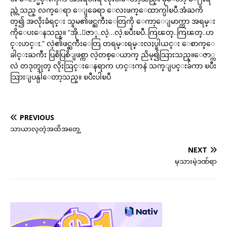
ည္လဲ့သည္ လက္ေရာ ေျခေရာ ေလးဖက္ေထာက္ပါၿပီ.အံႀကိ
တ္၍ အလိုးခံရင္း သူမ၏ဖင္ႀကီးေတြကို ေကာ့ေျမာက္ကာ အရမ္း
ကိုေပးေနသည္။ “အို..ေဇာ္..လဲ့…လဲ့.ၿပီးၿပီ..ကြၽတ္..ကြၽတ္..ဟ
င္းဟင္း.” လဲ့၏ဖင္ႀကီးေတြ တရမ္းရမ္းလႈပ္ခါယင္း ေစာက္ေ
ခါင္းႀကီး ပြစိပြစိျဖစ္ကာ လဲ့တစ္ေယာက္ ညိမ္၍သြားသည္။ေဇာ္က
လဲ တဒုတ္ဒုတ္ လိုးသြင္းေနရာက ဟင္းကနဲ သက္ျပင္းခ်ကာ ၿပီး
သြားျပန္ပါေတာ့သည္။ ၿပီးပါၿပီ
PREVIOUS
သာယာလှတဲ့အထိအတွေ့
NEXT
မုသားမဲ့ဒဏ်ရာ