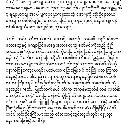
ပီ..လဲ့..” “ဇောျ..ဇောျ..ဆောင့ျထည့ျအုံး..ခပျနာနာလေး..ဆောင့ျ.”
ကာမအဟုနျမွင့ျနသေော လဲ့က သူမ၏ကိုယျလုံးကွီးကို မှောကျ၍ အိ
ပျရငျးမှာပငျ အပေါျကခှမှောကျထားတဲ့ ဇောျကို လိုးခိုငျးတယျ။
ဇောျက စီးစီးပိုငျပိုငျ ဆောင့ျခလြိုကျသညျ။ဒုတျကနဲ ဒုတျကနဲ
လဲ့၏ ဖငျကွီးတှေ ခှကျ၍ဝငျသှားသညျ။
“ဟင်း..ဟင်း…ထိတယ်.ဇော်…ဆောင့်…ဆောင့်.” သူမ၏ လည်ပင်းသား
လေးတွေနှင့် ကျောပြင်ဖွေးဖွေးလေးတွေကို ဇော်မင်းကိုသည် ငုံ့၍
နမ်းသည်။ “လဲ့..ကောင်းလားဟင်..ပုံစံဖြေးဖြေးပြောင်း.ဖြေးဖြေးချင်းထ
နော်..လဲ့..” ဇော်က ပြောပြောဆိုဆို သူမ၏ဖင်ကြီးပေါ် ခွ၍ဆောင့်ရင်းက
ကားယားခွစပြုလာပါသည်။လဲ့ကလဲ ထိုးသွင်းထားတဲ့ ဇော်၏လီးကို
နောက်ပြန်ကော့ပေးရင်း မသိမသာ ဖြေးဖြေးချင်းဖင်ကြီးတွေ ကြွကာ
ကုန်း၍ထလာ ပါသည်။ အရည်တွေ မတရားရွှဲနေပြီမို့ လဲ့၏ တင်ပါး
လုံးလုံးကြီးသည် လီးနှင့်ထိုးသွင်း တိုင်း တဖွတ်ဖွတ် တဖတ်ဖတ် ညံ
နေသည်။ “ဇော်…ပြုတ်ထွက်မယ်..လီးကို အကုန်မထုတ်နဲ့ ထိန်းလဲထိန်း
ဆောင့်လဲဆောင့်” တဖြေးဖြေးဖင်ဆုံကြီးကို ဖင်ဗူးထောင်းထောင်ပေး
ရင်းက လဲ့၏ ပေါင်ဖြူဖြူကြီးများ သည် လေးဘက်ထောက်၍ ပေးမိပါ
ပြီ။လဲ့၏ရှေ့ပိုင်းကတော့ မွေ့ယာပေါ်မှောက်ထားဆဲ ပင်ဖြစ်ပြီး လဲ့၏
တင်ပါးဝိုင်းဝိုင်းကြီးများသည် လီးဆောင့်သွင်းလိုက်တိုင်း ရှေ့တိုး
နောက်ငင်ဖြစ်၍နေပါပြီ။