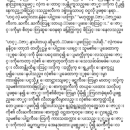
နာသြားရသျဖင့္ လဲ့က ေတာင္းပန္လိုက္ရသည္။ေဇာ္မင္းကိုက ငုံ႕၍
ၾကည့္ကာဖိသြင္းသည္။လီးက ဒစ္ဖ်ားမွ်သာပင္ ဝင္မလိုျဖစ္ေနရာ…
“ဟင္.လဲ့.မဝင္ပါလား.နဲနဲေပါင္ကားေပးကြာ.” “မဟုတ္ဘူး.ေဇာ္.ေဇာ္ဟာ့ႀ
ကီးက..ႀကီး..ႀကီးလြန္းတယ္.ေျဖးေျဖးေခ်ာ့သြင္း..” ေဇာ္မ
င္းကိုမွာ စိတ္ေတြဆူေဝေနရာ ခပ္သြက္သြက္ပင္ ဖိသြင္းေနေလသည္။
“ဟင့္..ေဇာ္..နာပါတယ္.ဆိုမွဘဲ..ေျဖးေျဖးသြင္းပါဆို..” လဲ့ကမေ
နနိုင္ေတာ့ဘဲ တတ္နိုင္သမွ် ေပါင္ကားေပးရင္း သူမ၏ေျခေထာက္
ႏွစ္ေခ်ာင္းကို မိုးေပၚေထာင္၍ ေျမာက္လိုက္ေလသည္။ေဇာ္မ
င္းကိုကေတာ့ လဲ့၏ ေစာက္ပတ္ဝကိုသာ ေသေသခ်ာခ်ာၿဖဲေပးယ
င္း လီးတန္ကိုထိန္းသြင္းလိုက္ ႏႈတ္လိုက္ ေရွ႕တိုး ေနာက္ငင္လု
ပ္၍ေပးေနပါသည္။ လဲ့၏ေျခေထာက္ႏွစ္ေခ်ာင္းမွာ
ကား၍မိုးေပၚသို႔ ေထာင္ထားသျဖင့္ ဖင္ႀကီးေတြမွာ မာတင္းလွ်က္
သူမ၏ကားကားစြင့္စြင့္ ေစာက္ပတ္ႀကီးကို တယ္ေပးထား သလိုပင္
ျဖစ္ေန၍ ေဇာ္မင္းကို၏စိတ္ေတြမွာ ပိုမို၍ ႂကြလာခဲ့ရၿပီျဖစ္သ
ည္။ေဇာ္မင္းကို၏ လီးတန္ႀကီးမွာလည္း လဲ့၏ေစာက္ပတ္ထဲသို႔
တေျဖးေျဖးပို၍ ဝင္သြားပါသည္။ ရွည္လဲရွည္တုတ္လဲတုတ္လွေသာ ေဇာ္မင္း
ကို၏ လီးႀကီးအားေစာက္ပတ္ထဲ ဝင္သထက္ဝင္ေအာင္ ေ႐ႊရည္လဲ့က
သူမ၏ေပါင္ႀကီးေတြကို ကားသထက္ကား ေပးသည္ႏွင့္အမွ် ေဇာ္မ
င္းကိုကလဲ ခပ္ၾကပ္ၾကပ္ အေနအထားျဖစ္သျဖင့္ ပို၍ ႀကိဳက္မိေလ