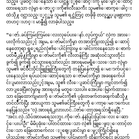
သည္။ ျဖဴဝင္းေနေသာ ေပါင္တန္ႏွစ္ေခ်ာင္းကို မိုးေမွ်ာ္ေထာင္
ထားရေသာ လဲ့မွာ ေဇာ္မင္းကို၏လီးႀကီး သူမ၏ေစာက္ေခါင္း
ထဲသို႔ ဝင္လာသည္ႏွင့္အမွ် သူမ၏ ရင္ထဲတြင္ တဖိုဖို တလွပ္လွပ္ျဖစ္လာကာ
တဟင္းဟင္း မာန္ဖီ၍ လာခဲ့ပါသည္။
“ေဇာ်..ခပ်ကြမ်းကြမ်းေလးလုပ်ေပးေနာ်..လုပ်ကွယ်” လဲ့က အားေ
ပးလိုက်သည်ႏွင့် အျမႇ ေဇာ်မင်းကိုမွာ တအားကြုံးထည့်၍ ေဆာင့်
နေတော့ရာ ရွွေရည်လဲ့၏ေပါင်ကြားမွ ေဖါင်းကႊနေသော ေစာက်
ပတ်မိဳ႕မို႔ကြီးမွာ ေဇာ်မင်းကို၏ လီးတန်ကြီး အဆုံးဝင်သွားတိုင်း
ခွက်၍ ခွက်၍ ဝင်သွားရေသာ်လည်း အားရမႈမရွိေသးေသာ လဲ့မွာ
သူမ၏ ဖင်ဝိဳင်းဝိုင်းဖြူဖြူကြီးတွေကို တန်ပြန်ေကာ့၍ ေမႊာက်ပင့်ေ
ပးနေသည်။ ရပ်ယင်းေဆာင့်ရေသာ ေဇာ်မင်းကိုမွာ အခၾက်ေပါ
င်းျမားလာသည်ႏွင့်အျမႇ သူ၏ လီးေျခာင်းကြီးမွာ ကျင်တက်၍
လာျခေပြီ။လဲ့မွာမူ အားရဟန် မတူေသးပါ။ အေပါ်ေမြာက်ထားေ
သာ ခြေထောက်ျမားကို ေဇာ်မင်းကို၏ ပုခုံးတဖက်တခၾက်ဆီသို႔
တင်လိဳက်ပြီး အားယူကာ သူမ၏ဖင်ကြီးတွေကို ေကာ့ေမႊာက်ေပး
နေပြန်သည်။ “လဲ့.အားရရဲ႕လားဟင်..ေဇာ်ေတာ့အရသ်ာရွိနေပြီ..”
“အင်း..လဲ့..သိပ်အားမရေသးဘူး..ကိုေဇာ်..နဲနဲပြင်းပြင်းေလး ေဆာ
င့်ေပးပါဦး” မိမိပုခုံးေပါ်တင်ထားေသာ လဲ့၏ ဖြူေဖွးႏုေတာင့်တ
င်းေသာ ခြေထောက်ေလး ႏွဈေျခာင်းမွာ ေမွွးကြိုင်၍နေ
ပါသည်။ေဇာ်မင်းကိုမွာ သူမ၏ေပါင်ျမားကို ထိန်းကိုင်ရင်း ခပ်သွက်