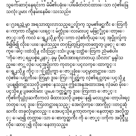
သွက်ေဆာင့်နေရင်းက မိမိ၏ပခုံးေပါ်ၿခိတ်တင်ထားေသာ လဲ့၏ခြေ
သလုံးျမား ကိုနမ်းနေမိေသးသည်။
ေ႐ႊရည္လဲ့မွာ အရသာထူးလာသည့္အေလွ်ာက္ သူမ၏ဖင္ႀကီး ေတြကို
ေကာ့ကာ လိမ္ကာေပးရင္း မ်က္လုံးေလးမ်ားပင္ မဖြင့္နိုင္ေတာ့။ေ
ဇာ္မင္းကို ကလဲ ေရွ႕သို႔ကိုင္းကာ လဲ့၏ကိုယ္ေပၚ အုပ္မိုးလွ်က္
ဖိ၍ဖိ၍ လိုးေပးေနပါသည္။ တႁပြတ္ႁပြတ္၊တဖတ္ဖတ္ျဖင့္ ေစာ
က္ေခါင္းထဲသို႔ လီးသြင္းသံ၊ျပန္ႏႈတ္သံေတြက ညံမစဲပါ။
“ကိုေဇာ္.ရပ္မပစ္နဲ႕ေနာ္..ခုမွ ပိုၿပီးအားရလာတယ္.သိလား” မွန္ပါသ
ည္။ေဇာ္က လဲ့ေပၚအုပ္မိုးကာ ကုတင္ေပၚလက္ေထာက္ရင္း
ေရွ႕သို႔ ကိုင္းၫြတ္လိုက္ရာ ေဇာ္ပုခုံးေပၚမွာတင္ထားေသာ
လဲ့၏ေပါင္ႀကီးေတြမွာ ဒူးေကြးၫြတ္လွ်က္ လဲ့၏ရင္ဘတ္ေပၚသို႔
ျပန္၍တင္ထားသလိုျဖစ္ေနသည္။ ဤအေနအထားအရ လဲ့ခမ်ာ မိုးေ
ပၚသို႔ေျခဖဝါးမ်ား ျမႇောက္တင္လွ်က္ ဒူးေကြးကာ ေဇာ္မင္း
ကို၏ကိုယ္လုံးႀကီးကလဲ ဖိထားသလိုျဖစ္ေန၍ မလႈပ္သာေတာ့ပါ။ရင္
ဘတ္ေပၚ ဒူးေကြးတင္ထားရသည့္ အေလွ်ာက္ေအာက္ပိုင္းတင္ပဆုံ
ႀကီး တခုလုံးမွာလည္း အေပၚသို႔ေကာ့တက္ေနေတာ့ရာ အလိုက္သ
င့္ ေမာ့၍ တက္လာေသာ ေစာက္ပတ္ႀကီး ကို ေဇာ္မင္းကိုက အပိုင္ခ်ဳပ္သ
လိုေဆာင့္၍ လိုးေနေတာ့သည္။