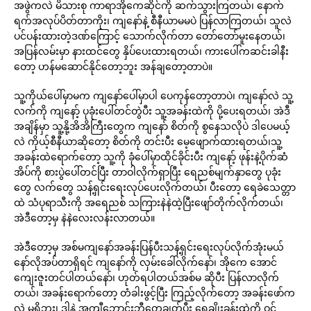
အဖွဲကလဲ မိသားစု ကာရာအိုကေဆိုင်ကို ဆက်သွားကြတယ်၊ နောက်
ရက်အလုပ်ပိတ်တာကိုး၊ ကျနော်နဲ့ စီနီယာမမပဲ ပြန်လာကြတယ်၊ သူလဲ
ပင်ပန်းထားတဲ့ဒဏ်ကြောင့် သောက်လိုက်တာ တော်တော်မူးနေတယ်၊
အပြန်လမ်းမှာ နားထင်တွေ နှိပ်ပေးထားရတယ်၊ ကားပေါ်ကဆင်းခါနီး
တော့ ဟန်မဆောင်နိုင်တော့ဘူး အန်ချတော့တာပဲ။
သူ့ကိုယ်ပေါ်မှာမက ကျနော်ပေါ်မှာပါ ပေကုန်တော့တာပဲ၊ ကျနော်လဲ သူ့
လက်ကို ကျနော့် ပုခုံးပေါ်တင်တွဲပီး သူ့အခန်းထဲကို ပို့ပေးရတယ်၊ အဲဒီ
အချိန်မှာ သူ့နို့အိအိကြီးတွေက ကျနော် စိတ်ကို စွနေသလိုပဲ ဒါပေမယ့်
လဲ ကိုယ့်စီနီယာဆိုတော့ စိတ်ကို တင်းပီး မေ့ဖျောက်ထားရတယ်၊သူ့
အခန်းထဲရောက်တော့ သူ့ကို ခုံပေါ်မှာထိုင်ခိုင်းပီး ကျနော့် ဖုန်းနဲ့ပိုက်ဆံ
အိပ်ကို စားပွဲပေါ်တင်ပြီး တာဝါလိုက်ရှာပြီး ရေညစ်မျက်နှာတွေ ပုခုံး
တွေ လက်တွေ သန့်ရှင်းရေးလုပ်ပေးလိုက်တယ်၊ ပီးတော့ ရေခဲသေတ္တာ
ထဲ သံပုရာသီးကို အရေညစ် သကြားနဲနဲထဲ့ပြီးဖျော်တိုက်လိုက်တယ်၊
အဲဒီတော့မှ နဲနဲလေးလန်းလာတယ်။
အဲဒီတော့မှ အစ်မကျနော်အခန်းပြန်ပီးသန့်ရှင်းရေးလုပ်လိုက်အုံးမယ်
နော်လိုအပ်တာရှိရင် ကျနော်ကို လှမ်းခေါ်လိုက်နော်၊ အိုကေ အောင်
ကျေးဇူးတင်ပါတယ်နော်၊ ဟုတ်ရပါတယ်အစ်မ ဆိုပီး ပြန်လာလိုက်
တယ်၊ အခန်းရောက်တော့ တံခါးဖွင့်ပြီး ကြည့်လိုက်တော့ အခန်းဖော်က
လဲ မရှိဘူး၊ ဒါနဲ့ အကျီဘောင်းဘီတွေချွတ်ပီး ရေချိုးခန်းထဲကို ဝင်