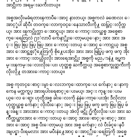
အာင္လီးက အရမ္းႀကီးတယ္။
အစ္မအလိုးမခံရတာၾကာပီေအာင္ နားတယ္၊ အစ္မကလဲ ခဏေလး ေ
အာင့္ခံပါ ဆိုပီး တဝက္ေလာက္ဝင္ေနေသာလီးကို႔ ထပ္သြင္းလိုက္တ
ယ္၊ အား ၾကပ္လိုက္တာ ေအာင္ရယ္၊ အား ေကာင္းတယ္အစ္မ အစ္မေစာ
က္ေရေတြလဲ ႐ႊဲလာပီ က်ေနာ္လိုးေတာ့မယ္ေနာ္ အား အား အ
င္း စြပ္ စြပ္ ဖြပ္ ဖြပ္ အား ေကာင္းတယ္ ေအာင္ ေကာင္တယ္ အစ္မ
အား ေအာင္အစ္မႏို႔ေတြကို စို႔ေပးအုံး၊ အား အား ဖြပ္ဖြပ္ ဖက္ ဖက္ အိုး
အား ေကာင္းတယ္လိုးလိုး အားရေအာင္လိုး အစ္မကို မညႇာနဲ႔ ခပ္ၾက
မ္းၾကမ္းေလးလိုးေပး၊ ဟုတ္အစ္မ ႀကိဳက္တယ္ အစ္မေစာက္ဖုတ္ႀကီးကို
လိုးလို႔ တအားေကာင္းတယ္။
အစ္မ ကုတင္ေစာင္းမွာ ေလးဘက္ေထာက္ေပး က်ေနာ္ ေနာက္
ကေန မက္တက္ရပ္ အားရပါးရေစာင့္ေပးမယ္၊ အင္း ကုန္းေပးမ
ယ္ေလ ေရာ့၊ ဟုတ္ပီအစ္မ ခါးေလးကို နဲနဲေကာ့ေပးအုံး ဒီလိုလား
ဟုတ္တယ္အစ္မ က်ေနာ္ လိုးပီးေနာ္ အင္း ဖြပ္ ဖြပ္ ဖက္ ဖက္ စြပ္ စြပ္ ဖ်
န္းဖ်န္း အားအား ေကာင္းတယ္ အဲလို ဖင္ကို ႐ိုက္ပီးလိုးေပး၊ အား ႀ
ကိဳက္တယ္အားအား ေကာင္းတယ္ ေအာင္ အားေစာင့္ေစာင့္ အား
အား ေအာင္ အစ္မ ပီးေတာ့မယ္ အား အစ္မ က်ေနာ္ လဲ ပီးခ်င္ေနပီ
အျပင္မွာ ပီးရမလား အား မပီးနဲ႔ေအာင္ ေအာင့္လီးေရေတြကို အစ္မေ