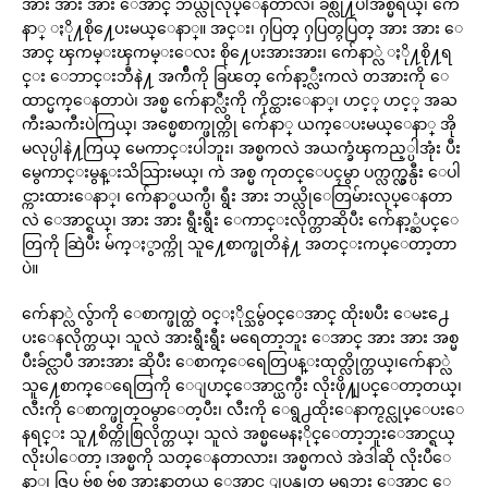
အား အား အား ေအာင္ ဘယ္လိုလုပ္ေနတာလဲ၊ ခ်စ္လို႔ပါအစ္မရယ္၊ က်ေ
နာ္ ႏို႔စို႔ေပးမယ္ေနာ္။ အင္း၊ ႁပြတ္ ႁပြတ္ႁပြတ္ အား အား ေ
အာင္ ၾကမ္းၾကမ္းေလး စို႔ေပးအားအား၊ က်ေနာ္လဲ ႏို႔စို႔ရ
င္း ေဘာင္းဘီနဲ႔ အက်ီကို ခြၽတ္ က်ေနာ့္လီးကလဲ တအားကို ေ
ထာင္မက္ေနတာပဲ၊ အစ္မ က်ေနာ္လီးကို ကိုင္ထားေနာ္၊ ဟင့္ ဟင့္ အႀ
ကီးႀကီးပဲကြယ္၊ အစ္မေစာက္ဖုတ္ကို က်ေနာ္ ယက္ေပးမယ္ေနာ္ အို
မလုပ္ပါနဲ႔ကြယ္ မေကာင္းပါဘူး၊ အစ္မကလဲ အယက္ခံၾကည့္ပါအုံး ပီး
မွေကာင္းမွန္းသိသြားမယ္၊ ကဲ အစ္မ ကုတင္ေပၚမွာ ပက္လက္လွန္ပီး ေပါ
င္ကားထားေနာ္၊ က်ေနာ္စယက္ပီ၊ ရွီး အား ဘယ္လိုေတြမ်ားလုပ္ေနတာ
လဲ ေအာင္ရယ္၊ အား အား ရွီးရွီး ေကာင္းလိုက္တာဆိုပီး က်ေနာ့္ဆံပင္ေ
တြကို ဆြဲပီး မ်က္ႏွာက္ကို သူ႔ေစာက္ဖုတိနဲ႔ အတင္းကပ္ေတာ့တာ
ပဲ။
က်ေနာ္လဲ လွ်ာကို ေစာက္ဖုတ္ထဲ ဝင္ႏိုင္သမွ်ဝင္ေအာင္ ထိုးၿပီး ေမႊ႕ေ
ပးေနလိုက္တယ္၊ သူလဲ အားရွီးရွီး မရေတာ့ဘူး ေအာင္ အား အား အစ္မ
ပီးခ်င္လာပီ အားအား ဆိုပီး ေစာက္ေရေတြပန္းထုတ္လိုက္တယ္၊က်ေနာ္လဲ
သူ႔ေစာက္ေရေတြကို ေျပာင္ေအာင္ယက္ပီး လိုးဖို႔ျပင္ေတာ့တယ္၊
လီးကို ေစာက္ဖုတ္ဝမွာေတ့ပီး၊ လီးကို ေရွ႕ထိုးေနာက္ငင္လုပ္ေပးေ
နရင္း သူ႔စိတ္ကိုစြလိုက္တယ္၊ သူလဲ အစ္မမေနႏိုင္ေတာ့ဘူးေအာင္ရယ္
လိုးပါေတာ့ ၊အစ္မကို သတ္ေနတာလား၊ အစ္မကလဲ အဲဒါဆို လိုးပီေ
နာ္၊ ဇြပ္ ဗ်စ္ ဗ်စ္ အားနာတယ္ ေအာင္ ျပန္ထုတ္ မရဘူး ေအာင္ ေ