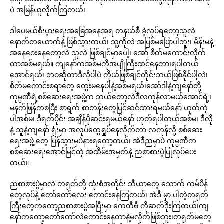
ပဲ အမြန်ယူလိုက်ကြတယ်၊
ဒါပေမယ်စီးပွားရေးအခြေအနေအရ တနယ်စီ ခွဲလုပ်ရတော့သူလဲ
နောက်တယောက်နဲ့ ဖြစ်သွားတယ်၊ သူ့ကိုလဲ အပြစ်မပြောပါဘူး၊ မိန်းမနဲ့
အနေဝေးနေတော့လဲ သူလဲ ဖြစ်ချင်မှာပေါ့၊ အော် စိတ်မကောင်းလိုက်
တာအစ်မရယ်။ ကျနော်ကအစ်မကိုအပျိုကြီးထင်နေတာ၊ရပါတယ်
အောင်ရယ်၊ ဘဝဆိုတာဒီလိုပါပဲ ကိုယ်ဖြစ်ချင်တိုင်းဘယ်ဖြစ်နိုင်ပါ့လဲ၊
စိတ်မကောင်းစရာတွေ တွေးမနေပါနဲ့အစ်မရယ်၊အော်ဒါနဲ့ကျနော်တို့
ကုမ္ပဏီရဲ့စစ်ဆေးရေးအဖွဲ့က ဘယ်တော့လဲဒီလကုန်လာမယ်အောင်ရဲ့၊
မနက်ဖြန်ကစပြီး စာရွက် စာတန်းတွေပြင်ဆင်ထားရမယ်နော် ဟုတ်ကဲ့
ပါအစ်မ၊ ဒီရက်ပိုင်း အချိန်ပိုဆင်းရမယ်နော် ဟုတ်ရပါတယ်အစ်မ၊ ဒီလို
နဲ့ သူနဲ့ကျနော် ရုံးမှာ အလုပ်တွေရှုပ်နေလိုက်တာ လကုန်လို့ စစ်ဆေး
ရေးအဖွဲ့ တွေ ပြန်သွားမှပဲနားရတော့တယ်၊ အဲဒီညမှာပဲ ကုမ္ပဏီက
စစ်ဆေးရေးအောင်မြင်တဲ့ အထိမ်းအမှတ်နဲ့ ညစာစားပွဲပြုလုပ်ပေး
တယ်။
ညစာစားပွဲမှာလဲ တရုတ်တို့ ထုံးစံအတိုင်း ဘီယာတွေ သောက် ကမ်ပိန်
တွေလုပ်နဲ့ တော်တော်လေး ကောင်းနေကြတယ်၊ အဲဒီ မှာ ပါတဲ့တရုတ်
ကြီးတွေကတော့ညစာစားပွဲအပြီးမှာ ကေတီဗီ ကိုဆက်ဒိုးကြတယ်၊ကျ
နော်ကတော့တော်တော်လဲကောင်းနေတာနဲ့မလိုက်ဖြစ်ဘူး၊တရုတ်မတွေ