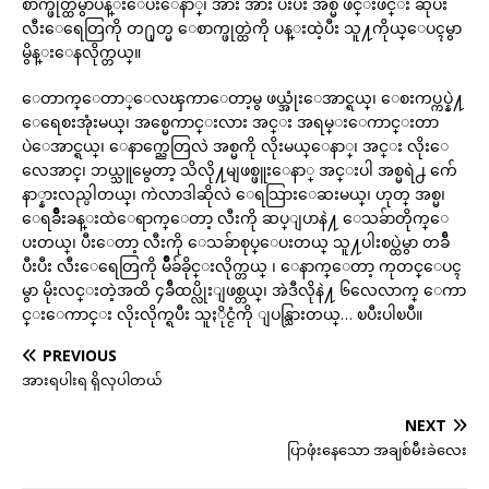
စာက္ဖုတ္ထဲမွာပန္းေပးေနာ္၊ အား အား ပီးပီး အစ္မ ဖ်င္းဖ်င္း ဆိုပီး
လီးေရေတြကို တ႐ုတ္မ ေစာက္ဖုတ္ထဲကို ပန္းထဲ့ပီး သူ႔ကိုယ္ေပၚမွာ
မွိန္းေနလိုက္တယ္။
ေတာက္ေတာ္ေလၾကာေတာ့မွ ဖယ္အုံးေအာင္ရယ္၊ ေစးကပ္ကပ္နဲ႔
ေရေစးအုံးမယ္၊ အစ္မေကာင္းလား အင္း အရမ္းေကာင္းတာ
ပဲေအာင္ရယ္၊ ေနာက္ညေတြလဲ အစ္မကို လိုးမယ္ေနာ္၊ အင္း လိုးေ
လေအာင္၊ ဘယ္သူမွေတာ့ သိလို႔မျဖစ္ဖူးေနာ္ အင္းပါ အစ္မရဲ႕ က်ေ
နာ္နားလည္ပါတယ္၊ ကဲလာဒါဆိုလဲ ေရသြားေဆးမယ္၊ ဟုတ္ အစ္မ၊
ေရခ်ိဳးခန္းထဲေရာက္ေတာ့ လီးကို ဆပ္ျပာနဲ႔ ေသခ်ာတိုက္ေ
ပးတယ္၊ ပီးေတာ့ လီးကို ေသခ်ာစုပ္ေပးတယ္ သူ႔ပါးစပ္ထဲမွာ တခ်ီ
ပီးပီး လီးေရေတြကို မ်ိဳခ်ခိုင္းလိုက္တယ္ ၊ ေနာက္ေတာ့ ကုတင္ေပၚ
မွာ မိုးလင္းတဲ့အထိ ၄ခ်ီထပ္လိုးျဖစ္တယ္၊ အဲဒီလိုနဲ႔ ၆လေလာက္ ေကာ
င္းေကာင္း လိုးလိုက္ရပီး သူႏိုင္ငံကို ျပန္သြားတယ္… ၿပီးပါၿပီ။
PREVIOUS
အားရပါးရ ရှိလှပါတယ်
NEXT
ပြာဖုံးနေသော အချစ်မီးခဲလေး