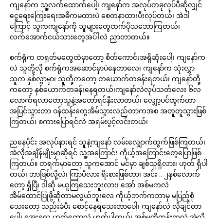
ကျနော်က သူ့လက်ထောက်ပေါ့၊ ကျနော်က အလုပ်တခုလုပ်ပီဆိုလျှင်
ငွေရေးကြေးရေးအဓိကမထားပဲ စေတနာထားပီးလုပ်တယ်၊ အဲဒါ
ကြောင့် သူကကျနော်ကို သူများတွေထက်ပိုသဘောကြတယ်၊
လက်အောက်ငယ်သားတွေအပ်ါလဲ ညှာတာတယ်။
စက်ရုံက တရုတ်မတွေထဲမှာတော့ စိတ်ကောင်းအရှိဆုံးပေါ့၊ ကျနော်က
လဲ သူတို့လို စက်ရုံကအဆောင်မှာပဲနေတာလေ၊ ကျနော်က သုံးလွှာ
သူက နှစ်လွှာမှာ၊ သူတို့ကတော့ တယောက်တခန်းရတယ်၊ ကျနော်တို့
ကတော့ နှစ်ယောက်တခန်းနေရတယ်၊ကျနော်လဲလုပ်သတ်လေး ၆လ
လောက်ရလာတော့သူနဲ့အတော်ရင်နှီးလာတယ်၊ လျှော့ပင်ထွက်တာ
အပြင်သွားတာ ဝန်ထန်းတွေအိမ်သွားလည်တာကအစ အတူတူသွားဖြစ်
ကြတယ်၊ စကားပြောရင်လဲ အရမ်းပွင့်လင်းတယ်၊
ညနေပိုင်း အလုပ်နားရင် သူနဲ့ကျနော် လမ်းလျှောက်ထွက်ဖြစ်ကြတယ်၊
အဲလိုအချိန်မျိုးမှာဆိုရင် သူ့အကြောင်း ကိုယ့်အကြောင်းတွေပြောဖြစ်
ကြတယ်။ တရက်မှာတော့ သူကအောင် မင်မှာ ချစ်သူရှိလား၊ ဟုတ် ရှိပါ
တယ်၊ ဘာဖြစ်လို့လဲ၊ ကြာပီလား ရီးစားဖြစ်တာ၊ အင်း .. ၂နှစ်လောက်
တော့ ရှိပြီ၊ ဒါဆို မယူကြသေးဘူးလား၊ အော် အစ်မကလဲ
အိမ်ထောင်ပြုဖို့ဆိုတာမလွယ်ဘူးလေ ကိုယ့်ဘက်ကဘာမှ မပြည့်စုံ
သေးတော့ သည်းခံပီး စောင့်နေရသေးတာပေါ့၊ ကျနော်လဲ လိုချင်တာ
ပေါ့၊ အေးလေ ဟုတ်တော့လဲ ဟုတ်ပါတယ်၊ အစ်မတို့တုန်းကလဲ အဲလို