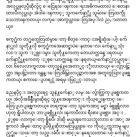
အလုပ္တခုလုပ္ပီဆိုလွ်င္ ေငြေရးေၾကးေရးအဓိကမထားပဲ ေစတနာ
ထားပီးလုပ္တယ္၊ အဲဒါေၾကာင့္ သူကက်ေနာ္ကို သူမ်ားေတြထက္ပို
သေဘာၾကတယ္၊ လက္ေအာက္ငယ္သားေတြအပ္ါလဲ ညႇာတာတ
ယ္။
စက္႐ုံက တ႐ုတ္မေတြထဲမွာေတာ့ စိတ္ေကာင္းအရွိဆုံးေပါ့၊ က်ေ
နာ္ကလဲ သူတို႔လို စက္႐ုံကအေဆာင္မွာပဲေနတာေလ၊ က်ေနာ္က သုံး
လႊာ သူက ႏွစ္လႊာမွာ၊ သူတို႔ကေတာ့ တေယာက္တခန္းရတယ္၊
က်ေနာ္တို႔ကေတာ့ ႏွစ္ေယာက္တခန္းေနရတယ္၊က်ေနာ္လဲလုပ္သတ္ေ
လး ၆လေလာက္ရလာေတာ့သူနဲ႔အေတာ္ရင္ႏွီးလာတယ္၊ ေလွ်ာ့ပင္ထြ
က္တာ အျပင္သြားတာ ဝန္ထန္းေတြအိမ္သြားလည္တာကအစ အတူတူသြားျဖစ္ၾ
ကတယ္၊ စကားေျပာရင္လဲ အရမ္းပြင့္လင္းတယ္၊
ညေနပိုင္း အလုပ္နားရင္ သူနဲ႔က်ေနာ္ လမ္းေလွ်ာက္ထြက္ျဖစ္ၾကတ
ယ္၊ အဲလိုအခ်ိန္မ်ိဳးမွာဆိုရင္ သူ႔အေၾကာင္း ကိုယ့္အေၾကာင္းေ
တြေျပာျဖစ္ၾကတယ္။ တရက္မွာေတာ့ သူကေအာင္ မင္မွာ ခ်စ္သူရွိလား၊
ဟုတ္ ရွိပါတယ္၊ ဘာျဖစ္လို႔လဲ၊ ၾကာပီလား ရီးစားျဖစ္တာ၊ အင္း ..
၂ႏွစ္ေလာက္ေတာ့ ရွိၿပီ၊ ဒါဆို မယူၾကေသးဘူးလား၊ ေအာ္ အ
စ္မကလဲ အိမ္ေထာင္ျပဳဖို႔ဆိုတာမလြယ္ဘူးေလ ကိုယ့္ဘက္ကဘာမွ မျပ
ည့္စုံေသးေတာ့ သည္းခံပီး ေစာင့္ေနရေသးတာေပါ့၊ က်ေနာ္လဲ