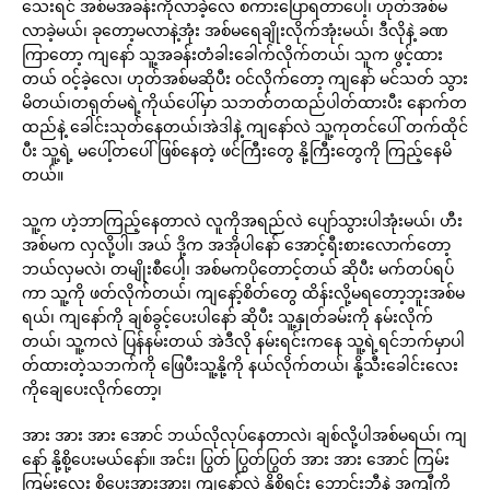
သေးရင် အစ်မအခန်းကိုလာခဲ့လေ စကားပြောရတာပေါ့၊ ဟုတ်အစ်မ
လာခဲ့မယ်၊ ခုတော့မလာနဲ့အုံး အစ်မရေချိုးလိုက်အုံးမယ်၊ ဒီလိုနဲ့ ခဏ
ကြာတော့ ကျနော် သူ့အခန်းတံခါးခေါက်လိုက်တယ်၊ သူက ဖွင့်ထား
တယ် ဝင့်ခဲ့လေ၊ ဟုတ်အစ်မဆိုပီး ဝင်လိုက်တော့ ကျနော် မင်သတ် သွား
မိတယ်၊တရုတ်မရဲ့ကိုယ်ပေါ်မှာ သဘတ်တထည်ပါတ်ထားပီး နောက်တ
ထည်နဲ့ ခေါင်းသုတ်နေတယ်၊အဲဒါနဲ့ ကျနော်လဲ သူ့ကုတင်ပေါ် တက်ထိုင်
ပီး သူ့ရဲ့ မပေါ့်တပေါ် ဖြစ်နေတဲ့ ဖင်ကြီးတွေ နို့ကြီးတွေကို ကြည့်နေမိ
တယ်။
သူ့က ဟဲ့ဘာကြည့်နေတာလဲ လူကိုအရည်လဲ ပျော်သွားပါအုံးမယ်၊ ဟီး
အစ်မက လှလို့ပါ၊ အယ် ဒို့က အအိုပါနော် အောင့်ရီးစားလောက်တော့
ဘယ်လှမလဲ၊ တမျိုးစီပေါ့၊ အစ်မကပိုတောင့်တယ် ဆိုပီး မက်တပ်ရပ်
ကာ သူ့ကို ဖတ်လိုက်တယ်၊ ကျနော့်စိတ်တွေ ထိန်းလို့မရတော့ဘူးအစ်မ
ရယ်၊ ကျနော်ကို ချစ်ခွင့်ပေးပါနော် ဆိုပီး သူ့နှုတ်ခမ်းကို နမ်းလိုက်
တယ်၊ သူ့ကလဲ ပြန်နမ်းတယ် အဲဒီလို နမ်းရင်းကနေ သူ့ရဲ့ရင်ဘက်မှာပါ
တ်ထားတဲ့သဘက်ကို ဖြေပီးသူ့နို့ကို နယ်လိုက်တယ်၊ နို့သီးခေါင်းလေး
ကိုချေပေးလိုက်တော့၊
အား အား အား အောင် ဘယ်လိုလုပ်နေတာလဲ၊ ချစ်လို့ပါအစ်မရယ်၊ ကျ
နော် နို့စို့ပေးမယ်နော်။ အင်း၊ ပြွတ် ပြွတ်ပြွတ် အား အား အောင် ကြမ်း
ကြမ်းလေး စို့ပေးအားအား၊ ကျနော်လဲ နို့စို့ရင်း ဘောင်းဘီနဲ့ အကျီကို