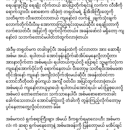
ရေပန်းဖွင့်ပြီး ရေချိုး လိုက်တယ် ဆပ်ပြာတိုက်ရင်းနဲ့ လက်က လီးစီကို
ရောက်သွားပီး စောစောက ထိခဲ့တဲ့ တရုတ်မရဲ့ နို့အိအိကြီးတွေကို
သတိရကာ လီးတောင်လာတယ် ကျနော်လဲ လက်နဲ့ ၂ချက်သုံးချက်
လောက်တိုက်ပီးပီးမှ အောကားကြည့်ရင်းထုမယ်ဆိုပီး ရေချိုးတာကို
လက်စသတ်ပီး အပြင်ကို ထွက်လိုက်တယ်။ အခန်းဖော်လဲ မရှိတော့ ကျ
နော်လဲ သဘက်တောင်မပါတ်ဘဲထွက်လာခဲ့တယ်၊
အဲဒီမှ တရုတ်မက တခါးဖွင့်ပီး အခန်းထဲကို ဝင်လာတာ၊ အား ဆောရီး
အစ်မ၊ အယ်.. ရပါတယ် အောင်ဖုန်းနဲ့ပိုက်ဆံအိပ်မေ့နေလို့လာပို့တာ၊
အားနာလိုက်တာ အစ်မရယ်၊ ရပါတယ်ကွယ်လို့ ပြောရင် သူ့မျက်လုံးက
ကျနော့်အောက်ပိုင်းကို ရောက်နေတယ်၊ ပီးတော့မှ သတိရပီးအစ်မခဏ
ထိုင်အုံးနော် ကျနော် အကျီလဲလိုက်အုံးမယ်ဆိုပီး အခန်းထဲဝင်ကာ
ဘောင်ဘီတိုဝတ် စွပ်ကျယ် အကျီ ဝတ်ပီး၊ အပြင်ထွက်လာခဲ့တယ်၊
အစ်မရယ် ကျနော်လာယူမှာပေါ့၊ ရပါတယ်အောင်ရယ်၊ မင်းပြုစုပေးလို့
အစ်မလဲ တော်တော်လေး သက်သာနေပါပီ၊ အစ်မစောစောကတခါး
ခေါက်သေးတယ်၊ အောင်မကြားလို့ တံခါးကို တွန်းကြည့်လိုက်တော့မှ
ပွင်နေတာတွေ့လို့ဝင်လာတာ ခ်ခ်။
အစ်မကလဲ ရှက်စရာကြီးဗျာ၊ အံမယ် ဒီကရှက်ရမှာလေ၊ဟီး အစ်မက
လဲ၊ ကဲ ဆရာ ရှက်မနေတော့နဲ့ အစ်မအခန်းကို ပြန်တော့မယ် မအိပ်ချင်