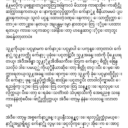
နဲ႔မလိုက္ျဖစ္ဘူး၊တ႐ုတ္မေတြအဖြဲကလဲ မိသားစု ကာရာအိုေကဆိုင္ကို
ဆက္သြားၾကတယ္၊ ေနာက္ရက္အလုပ္ပိတ္တာကိုး၊ က်ေနာ္နဲ႔ စီနီယာမမပဲ ျပ
န္လာၾကတယ္၊ သူလဲ ပင္ပန္းထားတဲ့ဒဏ္ေၾကာင့္ ေသာက္လိုက္တာ ေ
တာ္ေတာ္မူးေနတယ္၊ အျပန္လမ္းမွာ နားထင္ေတြ ႏွိပ္ေပးထား
ရတယ္၊ ကားေပၚကဆင္းခါနီးေတာ့ ဟန္မေဆာင္ႏိုင္ေတာ့ဘူး
အန္ခ်ေတာ့တာပဲ။
သူ႔ကိုယ္ေပၚမွာမက က်ေနာ္ေပၚမွာပါ ေပကုန္ေတာ့တာပဲ၊ က်ေ
နာ္လဲ သူ႔လက္ကို က်ေနာ့္ ပုခုံးေပၚတင္တြဲပီး သူ႔အခန္းထဲကို ပို႔ေပးရ
တယ္၊ အဲဒီအခ်ိန္မွာ သူ႔ႏို႔အိအိႀကီးေတြက က်ေနာ္ စိတ္ကို စြေန
သလိုပဲ ဒါေပမယ့္လဲ ကိုယ့္စီနီယာဆိုေတာ့ စိတ္ကို တင္းပီး ေမ့ေဖ်ာ
က္ထားရတယ္၊သူ႔အခန္းထဲေရာက္ေတာ့ သူ႔ကို ခုံေပၚမွာထိုင္ခိုင္း
ပီး က်ေနာ့္ ဖုန္းနဲ႔ပိုက္ဆံအိပ္ကို စားပြဲေပၚတင္ၿပီး တာဝါလိုက္ရွာၿပီး ေ
ရညစ္မ်က္ႏွာေတြ ပုခုံးေတြ လက္ေတြ သန႔္ရွင္းေရးလုပ္ေပး
လိုက္တယ္၊ ပီးေတာ့ ေရခဲေသတၱာထဲ သံပုရာသီးကို အေရညစ္ သၾ
ကားနဲနဲထဲ့ၿပီးေဖ်ာ္တိုက္လိုက္တယ္၊ အဲဒီေတာ့မွ နဲနဲေလးလန္းလာတ
ယ္။
အဲဒီေတာ့မွ အစ္မက်ေနာ္အခန္းျပန္ပီးသန႔္ရွင္းေရးလုပ္လိုက္အုံးမယ္ေ
နာ္လိုအပ္တာရွိရင္ က်ေနာ္ကို လွမ္းေခၚလိုက္ေနာ္၊ အိုေက ေအာင္