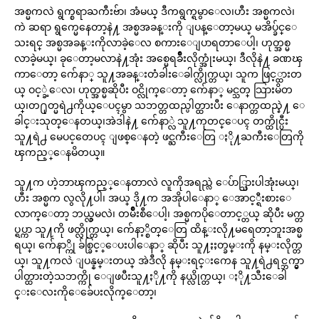
အစ္မကလဲ ရွက္စရာႀကီးဗ်ာ၊ အံမယ္ ဒီကရွက္ရမွာေလ၊ဟီး အစ္မကလဲ၊
ကဲ ဆရာ ရွက္မေနေတာ့နဲ႔ အစ္မအခန္းကို ျပန္ေတာ့မယ္ မအိပ္ခ်င္ေ
သးရင္ အစ္မအခန္းကိုလာခဲ့ေလ စကားေျပာရတာေပါ့၊ ဟုတ္အစ္မ
လာခဲ့မယ္၊ ခုေတာ့မလာနဲ႔အုံး အစ္မေရခ်ိဳးလိုက္အုံးမယ္၊ ဒီလိုနဲ႔ ခဏၾ
ကာေတာ့ က်ေနာ္ သူ႔အခန္းတံခါးေခါက္လိုက္တယ္၊ သူက ဖြင့္ထားတ
ယ္ ဝင့္ခဲ့ေလ၊ ဟုတ္အစ္မဆိုပီး ဝင္လိုက္ေတာ့ က်ေနာ္ မင္သတ္ သြားမိတ
ယ္၊တ႐ုတ္မရဲ႕ကိုယ္ေပၚမွာ သဘတ္တထည္ပါတ္ထားပီး ေနာက္တထည္နဲ႔ ေ
ခါင္းသုတ္ေနတယ္၊အဲဒါနဲ႔ က်ေနာ္လဲ သူ႔ကုတင္ေပၚ တက္ထိုင္ပီး
သူ႔ရဲ႕ မေပၚ့တေပၚ ျဖစ္ေနတဲ့ ဖင္ႀကီးေတြ ႏို႔ႀကီးေတြကို
ၾကည့္ေနမိတယ္။
သူ႔က ဟဲ့ဘာၾကည့္ေနတာလဲ လူကိုအရည္လဲ ေပ်ာ္သြားပါအုံးမယ္၊
ဟီး အစ္မက လွလို႔ပါ၊ အယ္ ဒို႔က အအိုပါေနာ္ ေအာင့္ရီးစားေ
လာက္ေတာ့ ဘယ္လွမလဲ၊ တမ်ိဳးစီေပါ့၊ အစ္မကပိုေတာင့္တယ္ ဆိုပီး မက္တ
ပ္ရပ္ကာ သူ႔ကို ဖတ္လိုက္တယ္၊ က်ေနာ့္စိတ္ေတြ ထိန္းလို႔မရေတာ့ဘူးအစ္မ
ရယ္၊ က်ေနာ္ကို ခ်စ္ခြင့္ေပးပါေနာ္ ဆိုပီး သူ႔ႏႈတ္ခမ္းကို နမ္းလိုက္တ
ယ္၊ သူ႔ကလဲ ျပန္နမ္းတယ္ အဲဒီလို နမ္းရင္းကေန သူ႔ရဲ႕ရင္ဘက္မွာ
ပါတ္ထားတဲ့သဘက္ကို ေျဖပီးသူ႔ႏို႔ကို နယ္လိုက္တယ္၊ ႏို႔သီးေခါ
င္းေလးကိုေခ်ေပးလိုက္ေတာ့၊