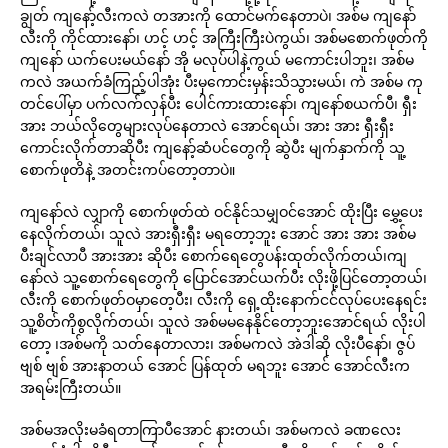
ချွတ် ကျနော့်လီးကလဲ တအားကို ထောင်မက်နေတာပဲ၊ အစ်မ ကျနော်
လီးကို ကိုင်ထားနော်၊ ဟင့် ဟင့် အကြီးကြီးပဲကွယ်၊ အစ်မစောက်ဖုတ်ကို
ကျနော် ယက်ပေးမယ်နော် အို မလုပ်ပါနဲ့ကွယ် မကောင်းပါဘူး၊ အစ်မ
ကလဲ အယက်ခံကြည့်ပါအုံး ပီးမှကောင်းမှန်းသိသွားမယ်၊ ကဲ အစ်မ ကု
တင်ပေါ်မှာ ပက်လက်လှန်ပီး ပေါင်ကားထားနော်၊ ကျနော်စယက်ပီ၊ ရှီး
အား ဘယ်လိုတွေများလုပ်နေတာလဲ အောင်ရယ်၊ အား အား ရှီးရှီး
ကောင်းလိုက်တာဆိုပီး ကျနော့်ဆံပင်တွေကို ဆွဲပီး မျက်နှာက်ကို သူ့
စောက်ဖုတိနဲ့ အတင်းကပ်တော့တာပဲ။
ကျနော်လဲ လျှာကို စောက်ဖုတ်ထဲ ဝင်နိုင်သမျှဝင်အောင် ထိုးပြီး မွှေ့ပေး
နေလိုက်တယ်၊ သူလဲ အားရှီးရှီး မရတော့ဘူး အောင် အား အား အစ်မ
ပီးချင်လာပီ အားအား ဆိုပီး စောက်ရေတွေပန်းထုတ်လိုက်တယ်၊ကျ
နော်လဲ သူ့စောက်ရေတွေကို ပြောင်အောင်ယက်ပီး လိုးဖို့ပြင်တော့တယ်၊
လီးကို စောက်ဖုတ်ဝမှာတေ့ပီး၊ လီးကို ရှေ့ထိုးနောက်ငင်လုပ်ပေးနေရင်း
သူ့စိတ်ကိုစွလိုက်တယ်၊ သူလဲ အစ်မမနေနိုင်တော့ဘူးအောင်ရယ် လိုးပါ
တော့ ၊အစ်မကို သတ်နေတာလား၊ အစ်မကလဲ အဲဒါဆို လိုးပီနော်၊ ဇွပ်
ဗျစ် ဗျစ် အားနာတယ် အောင် ပြန်ထုတ် မရဘူး အောင် အောင်လီးက
အရမ်းကြီးတယ်။
အစ်မအလိုးမခံရတာကြာပီအောင် နားတယ်၊ အစ်မကလဲ ခဏလေး