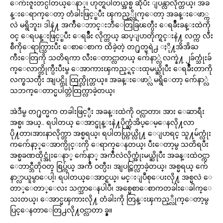
ေက်းဇူးတင္ပါတယ္ေနာ္၊ ဟုတ္ရပါတယ္အစ္မ ဆိုပီး ျပန္လာလိုက္တယ္၊ အခ
န္းေရာက္ေတာ့ တံခါးဖြင့္ၿပီး ၾကည့္လိုက္ေတာ့ အခန္းေဖာ္က
လဲ မရွိဘူး၊ ဒါနဲ႔ အက်ီေဘာင္းဘီေတြခြၽတ္ပီး ေရခ်ိဳးခန္းထဲကို
ဝင္ ေရပန္းဖြင့္ၿပီး ေရခ်ိဳး လိုက္တယ္ ဆပ္ျပာတိုက္ရင္းနဲ႔ လက္က လီး
စီကိုေရာက္သြားပီး ေစာေစာက ထိခဲ့တဲ့ တ႐ုတ္မရဲ႕ ႏို႔အိအိႀ
ကီးေတြကို သတိရကာ လီးေတာင္လာတယ္ က်ေနာ္လဲ လက္နဲ႔ ၂ခ်က္သုံးခ်
က္ေလာက္တိုက္ပီးပီးမွ ေအာကားၾကည့္ရင္းထုမယ္ဆိုပီး ေရခ်ိဳးတာကို
လက္စသတ္ပီး အျပင္ကို ထြက္လိုက္တယ္။ အခန္းေဖာ္လဲ မရွိေတာ့ က်ေနာ္လဲ
သဘက္ေတာင္မပါတ္ဘဲထြက္လာခဲ့တယ္၊
အဲဒီမွ တ႐ုတ္မက တခါးဖြင့္ပီး အခန္းထဲကို ဝင္လာတာ၊ အား ေဆာရီး
အစ္မ၊ အယ္.. ရပါတယ္ ေအာင္ဖုန္းနဲ႔ပိုက္ဆံအိပ္ေမ့ေနလို႔လာ
ပို႔တာ၊အားနာလိုက္တာ အစ္မရယ္၊ ရပါတယ္ကြယ္လို႔ ေျပာရင္ သူ႔မ်က္လုံး
ကက်ေနာ့္ေအာက္ပိုင္းကို ေရာက္ေနတယ္၊ ပီးေတာ့မွ သတိရပီး
အစ္မခဏထိုင္အုံးေနာ္ က်ေနာ္ အက်ီလဲလိုက္အုံးမယ္ဆိုပီး အခန္းထဲဝင္ကာ
ေဘာင္ဘီတိုဝတ္ စြပ္က်ယ္ အက်ီ ဝတ္ပီး၊ အျပင္ထြက္လာခဲ့တယ္၊ အစ္မရယ္ က်ေ
နာ္လာယူမွာေပါ့၊ ရပါတယ္ေအာင္ရယ္၊ မင္းျပဳစုေပးလို႔ အစ္မလဲ ေ
တာ္ေတာ္ေလး သက္သာေနပါပီ၊ အစ္မေစာေစာကတခါးေခါက္ေ
သးတယ္၊ ေအာင္မၾကားလို႔ တံခါးကို တြန္းၾကည့္လိုက္ေတာ့မွ
ပြင္ေနတာေတြ႕လို႔ဝင္လာတာ ခ္ခ္။