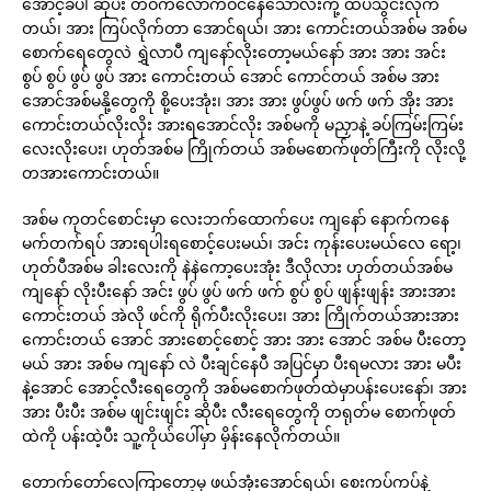
အောင့်ခံပါ ဆိုပီး တဝက်လောက်ဝင်နေသောလီးကို့ ထပ်သွင်းလိုက်
တယ်၊ အား ကြပ်လိုက်တာ အောင်ရယ်၊ အား ကောင်းတယ်အစ်မ အစ်မ
စောက်ရေတွေလဲ ရွှဲလာပီ ကျနော်လိုးတော့မယ်နော် အား အား အင်း
စွပ် စွပ် ဖွပ် ဖွပ် အား ကောင်းတယ် အောင် ကောင်တယ် အစ်မ အား
အောင်အစ်မနို့တွေကို စို့ပေးအုံး၊ အား အား ဖွပ်ဖွပ် ဖက် ဖက် အိုး အား
ကောင်းတယ်လိုးလိုး အားရအောင်လိုး အစ်မကို မညှာနဲ့ ခပ်ကြမ်းကြမ်း
လေးလိုးပေး၊ ဟုတ်အစ်မ ကြိုက်တယ် အစ်မစောက်ဖုတ်ကြီးကို လိုးလို့
တအားကောင်းတယ်။
အစ်မ ကုတင်စောင်းမှာ လေးဘက်ထောက်ပေး ကျနော် နောက်ကနေ
မက်တက်ရပ် အားရပါးရစောင့်ပေးမယ်၊ အင်း ကုန်းပေးမယ်လေ ရော့၊
ဟုတ်ပီအစ်မ ခါးလေးကို နဲနဲကော့ပေးအုံး ဒီလိုလား ဟုတ်တယ်အစ်မ
ကျနော် လိုးပီးနော် အင်း ဖွပ် ဖွပ် ဖက် ဖက် စွပ် စွပ် ဖျန်းဖျန်း အားအား
ကောင်းတယ် အဲလို ဖင်ကို ရိုက်ပီးလိုးပေး၊ အား ကြိုက်တယ်အားအား
ကောင်းတယ် အောင် အားစောင့်စောင့် အား အား အောင် အစ်မ ပီးတော့
မယ် အား အစ်မ ကျနော် လဲ ပီးချင်နေပီ အပြင်မှာ ပီးရမလား အား မပီး
နဲ့အောင် အောင့်လီးရေတွေကို အစ်မစောက်ဖုတ်ထဲမှာပန်းပေးနော်၊ အား
အား ပီးပီး အစ်မ ဖျင်းဖျင်း ဆိုပီး လီးရေတွေကို တရုတ်မ စောက်ဖုတ်
ထဲကို ပန်းထဲ့ပီး သူ့ကိုယ်ပေါ်မှာ မှိန်းနေလိုက်တယ်။
တောက်တော်လေကြာတော့မှ ဖယ်အုံးအောင်ရယ်၊ စေးကပ်ကပ်နဲ့