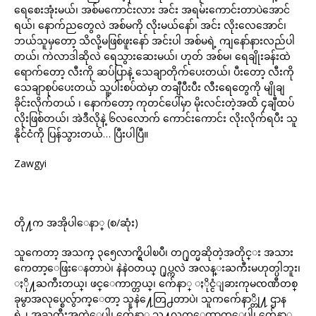
ရေစေးအုံးမယ်၊ အစ်မကောင်းလား အင်း အရမ်းကောင်းတာပဲအောင်
ရယ်၊ နောက်ညတွေလဲ အစ်မကို လိုးမယ်နော်၊ အင်း လိုးလေအောင်၊
ဘယ်သူမှတော့ သိလို့မဖြစ်ဖူးနော် အင်းပါ အစ်မရဲ့ ကျနော်နားလည်ပါ
တယ်၊ ကဲလာဒါဆိုလဲ ရေသွားဆေးမယ်၊ ဟုတ် အစ်မ၊ ရေချိုးခန်းထဲ
ရောက်တော့ လီးကို ဆပ်ပြာနဲ့ သေချာတိုက်ပေးတယ်၊ ပီးတော့ လီးကို
သေချာစုပ်ပေးတယ် သူ့ပါးစပ်ထဲမှာ တချီပီးပီး လီးရေတွေကို မျိုချ
ခိုင်းလိုက်တယ် ၊ နောက်တော့ ကုတင်ပေါ်မှာ မိုးလင်းတဲ့အထိ ၄ချီထပ်
လိုးဖြစ်တယ်၊ အဲဒီလိုနဲ့ ၆လလောက် ကောင်းကောင်း လိုးလိုက်ရပီး သူ
နိုင်ငံကို ပြန်သွားတယ်… ပြီးပါပြီ။
Zawgyi
တို႔က အအိုပါေနာ္ (စ/ဆုံး)
သူကေတာ့ အသက္ ၃၅ေလာက္ရွိပါၿပီ၊ တ႐ုတ္မဆိုတဲ့အတိုင္း အသား
ကေတာ့ေဖြးေနတာပဲ၊ နဲနဲဝတယ္ ႐ုပ္ကလဲ အလန္းႀကီးမဟုတ္ပါဘူး၊
ႏို႔ႀကီးတယ္၊ ဖင္ေကာက္တယ္၊ က်ေနာ္ ႏိုင္ငံျခားကုမၸဏီတစ္
ခုမွာအလုပ္စေလွ်ာက္ေတာ့ သူနဲ႔ေတြ႕တာပဲ၊ သူကက်ေနာ္တို႔ ဌာန
ရဲ႕ အႀကီးအကဲေပါ့၊ က်ေနာ္က သူ႔လက္ေထာက္ေပါ့၊ က်ေနာ္က