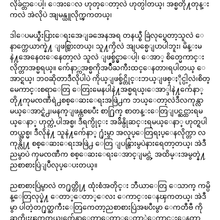
လိုခ်င္တာေပါ့၊ ေအးေလ ဟုတ္ေတာ့လဲ ဟုတ္ပါတယ္၊ အစ္မတို႔တုန္း
ကလဲ အဲလိုပဲ အျမန္ယူလိုက္ၾကတယ္၊
ဒါေပမယ္စီးပြားေရးအေျခအေနအရ တနယ္စီ ခြဲလုပ္ရေတာ့သူလဲ ေ
နာက္တေယာက္နဲ႔ ျဖစ္သြားတယ္၊ သူ႔ကိုလဲ အျပစ္မေျပာပါဘူး၊ မိန္းမ
နဲ႔အေနေဝးေနေတာ့လဲ သူလဲ ျဖစ္ခ်င္မွာေပါ့၊ ေအာ္ စိတ္မေကာင္း
လိုက္တာအစ္မရယ္။ က်ေနာ္ကအစ္မကိုအပ်ိဳႀကီးထင္ေနတာ၊ရပါတယ္ ေ
အာင္ရယ္၊ ဘဝဆိုတာဒီလိုပါပဲ ကိုယ္ျဖစ္ခ်င္တိုင္းဘယ္ျဖစ္ႏိုင္ပါ့လဲ၊စိတ္
မေကာင္းစရာေတြ ေတြးမေနပါနဲ႔အစ္မရယ္၊ေအာ္ဒါနဲ႔က်ေနာ္
တို႔ကုမၸဏီရဲ႕စစ္ေဆးေရးအဖြဲ႕က ဘယ္ေတာ့လဲဒီလကုန္လာ
မယ္ေအာင္ရဲ႕၊မနက္ျဖန္ကစၿပီး စာ႐ြက္ စာတန္းေတြျပင္ဆင္ထားရမ
ယ္ေနာ္ ဟုတ္ကဲ့ပါအစ္မ၊ ဒီရက္ပိုင္း အခ်ိန္ပိုဆင္းရမယ္ေနာ္ ဟုတ္ရပါ
တယ္အစ္မ၊ ဒီလိုနဲ႔ သူနဲ႔က်ေနာ္ ႐ုံးမွာ အလုပ္ေတြရႈပ္ေနလိုက္တာ လ
ကုန္လို႔ စစ္ေဆးေရးအဖြဲ႕ ေတြ ျပန္သြားမွပဲနားရေတာ့တယ္၊ အဲဒီ
ညမွာပဲ ကုမၸဏီက စစ္ေဆးေရးေအာင္ျမင္တဲ့ အထိမ္းအမွတ္နဲ႔
ညစာစားပြဲျပဳလုပ္ေပးတယ္။
ညစာစားပြဲမွာလဲ တ႐ုတ္တို႔ ထုံးစံအတိုင္း ဘီယာေတြ ေသာက္ ကမ္ပိ
န္ေတြလုပ္နဲ႔ ေတာ္ေတာ္ေလး ေကာင္းေနၾကတယ္၊ အဲဒီ
မွာ ပါတဲ့တ႐ုတ္ႀကီးေတြကေတာ့ညစာစားပြဲအၿပီးမွာ ေကတီဗီ ကို
ဆက္ဒိုးၾကတယ္၊က်ေနာ္ကေတာ့ေတာ္ေတာ္လဲေကာင္းေနတာ