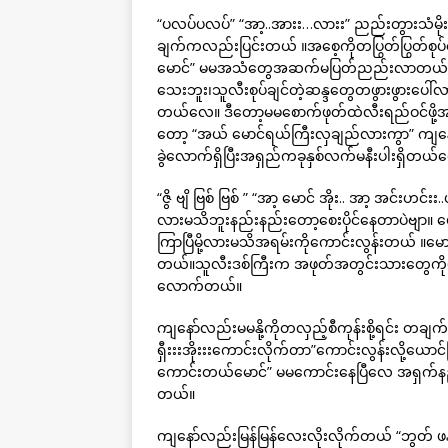
“ပလပ်ပလပ်” “အာ့..အားး…လားး” ညည်းတွားသံမိုးသ
ချက်ကလည်းပြင်းတယ် ။အစေ့ကိုတပြွတ်ပြွတ်စုပ်တော
မောင်” မမအသံတွေအဆက်မပြတ်ညည်းလာတယ် “မမ မော
သေးဘူး၊သူလီးစုပ်ချင်တဲ့ဆန္ဒတွေတဖွားဖွားပေါ်လ
တယ်လေ။ ဒီတော့မမစောက်ဖုတ်ထဲလီးရည်ဝင်ဖို့အရ
တော့ “အယ် မောင်ရယ်ကြီးလှချည်လားကွာ” ကျနေ
ခွဲလောက်ရှိပြီးအရှည်ကခုနှစ်လက်မနီးပါးရှိတယ်
“ဇွိ ဗျိ ဗြစ် ဗြစ် ” “အာ့ မောင် အိုး.. အာ့ အင်း
လားမသိဘူးနည်းနည်းတော့စေးပိုင်နေတာပဲဗျာ။
ကြာပြီမို့လားမသိအရမ်းကိုကောင်းလွန်းတယ် ။မောင့
တယ်။သူလီးဒစ်ကြီးက အဖုတ်အတွင်းသားတွေကိုပွတ
လောက်တယ်။
ကျနော်လည်းမမနို့ကိုတလှည့်စီကုန်းစို့ရင်း တချက်ချ
ရှီးးးအိုးးးကောင်းလိုက်တာ”ကောင်းလွန်းလို့ယေ
ကောင်းတယ်မောင်” မမကောင်းနေပြီလေ အရှက်နည်
တယ်။
ကျနော်လည်းမြန်မြန်လေးလိုးလိုက်တယ် “ဘွတ် ဖန်းး