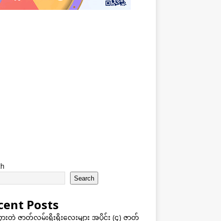
ch
Search
cent Posts
သွားတဲ့ ဇာတ်လမ်းရိုးရိုးလေးများ အပိုင်း (၄) ဇာတ်