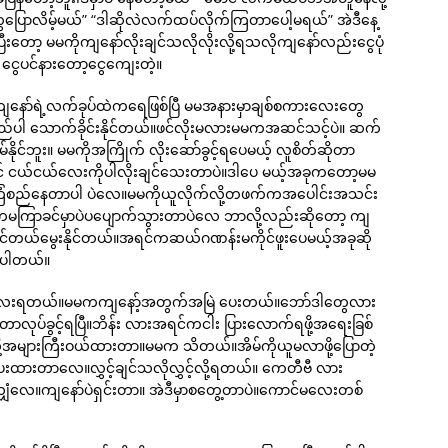
ွေပြောလိမ့်မယ်” “ဒါဆိုလဲလက်ထပ်လိုက်ကြတာပေါ့မရယ်” အဲဒီနေ့
ော့ မမကိုကျနော်လိုးချင်သလိုလိုးလို့ရသလိုကျနော်လည်းငွေပုံ
ွေပင်နားတော့ငွေကျေးတဲ့။
 ကျနော်ရဲ့လက်ခုပ်ထဲကရေဖြစ်ပြီ မမအနားမှာချစ်စကားလေးတွေ
ုလီးရည်ပါ သောက်ခိုင်းနိုင်တယ်။ဖင်လိုးမလားမမကအဆင်သင့်ပဲ။ ဆက်
နိုင်ဘူး။ မမကိုအကြိုက် လိုးဆော်ခွင့်ရပေမယ့် လူစိတ်ဆိုတာ
် ငယ်ငယ်လေးကိုပါလိုးချင်သေးတာပဲ။ဒါပေ မယ့်အခုကတော့မမ
ောင်ကြံစည်နေတာပါ ပဲလေ။မမကိုယူလိုက်လို့တဖက်ကအပေါင်းအသင်း
ကမကြာခင်မှာပဲပပျောက်သွားတာပဲလေ ဘာလို့လည်းဆိုတော့ ကျ
ိုင်တယ်မွေးနိုင်တယ်။အရင်ကဆယ်ဂဏန်းမကိုင်ဖူးပေမယ့်အခုဆို
ြဲပါတယ်။
 ပိုလေးရတယ်။မမကကျနော့်အတွက်အမြဲ ပေးတယ်။ဘော်ဒါတွေလား
ုပ်ခွင့်ရပြီ။ဘိန်း လားအရင်ကငါး ပြားလောက်ရဖို့အရေးခြစ်
့အများကြီးဝယ်ထားတာ။မမက သိတယ်။အိမ်ကိုယူမလာဖို့ပြောတဲ့
းထားတာလေ။လွှင့်ချင်သလိုလွှင့်လို့ရတယ်။ ကေတီဗီ လား
ံလေ။ကျနော်ပဲရှင်းတာ။ အဲဒီမှာစတွေ့တာပဲ။ကောင်မလေးတစ်