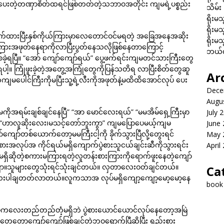
ေးတဲ့တဏှာစိတ်ထရင်ဖြစ်တတ်တဲ့သဘာဝအတိုင်း ကျမရဲ့ပစ္စည်း
သိမ်း
ရိုးမသ
ရိုးမသ
ုင်ပွေ့ဖက်ထားပြီးနှစ်ကိုယ်ကြားမှာလေတောင်ဝင်မရတဲ့ အခြေအနေအဆိုး
ရိုးမသ
ားအဖုတ်နေရာကိုလာပြီးပွတ်နေသလိုဖြစ်နေတာကြောင့်
ဘယ်လိ
်ခဲ့ရပြီ။ “အော် ကျော်ကျော်ရယ်” ပွေ့ဖက်ရင်းကျမတင်သားကြီးတွေ
ပါ့။ ကြုံဖူးခဲ့တဲ့အတွေ့အကြုံတွေကိုပြန်သတိရ လာပြီးစိတ်တွေဆူ
Ar
ါင်ကြီးကိုမပြီးသူ့ရဲ့လီးကိုအဖုတ်နဲ့မထိထိအောင်လုပ် ပေး
Dece
Augu
မမကိုအရမ်းချစ်ချင်နေပြီ” “အာ မောင်လေးရယ်” “မမအိမ်ရှေ့ကြီးမှာ
July 
ဟာလူဆိုးလေး၊မသင့်တော်ဘူးကွာ” ကျမပြောပေမယ့်ကျမ
June
ကျော်တစ်ယောက်တော့မမကြီးငါ့ကို ခိုက်သွားပြီလို့တွေးရင်
May 
အလုပ်အ ကိုင်ရယ်မရှိကျောက်ပွဲစားသူငယ်ချင်းဆီကိုသွားရင်း
April
ှိဆိုတဲ့စကားမကြားရတဲ့လူတန်းစားကြားကိုရောက်ဖူးနေတဲ့ကျော်
ဗျာ။သူများတွေသုံးရင်သုံးချင်တယ်။ လှတာလေးဝတ်ချင်တယ်။
Ca
း )လေးပါချတတ်လာတယ်။လူကသာအ လုပ်မရှိကျော့ကျော့မော့မော့နေ
book
ကလေးတည်တည်တံ့မရှိဘဲ ပွဲစားယောင်ယောင်လုပ်နေတော့အမြဲ
ေ့တော့ကျော်ကျော်ဖြစ်ချင်တဲ့ဘဝရောက်ပြီဆိုပြီး ရည်းစား