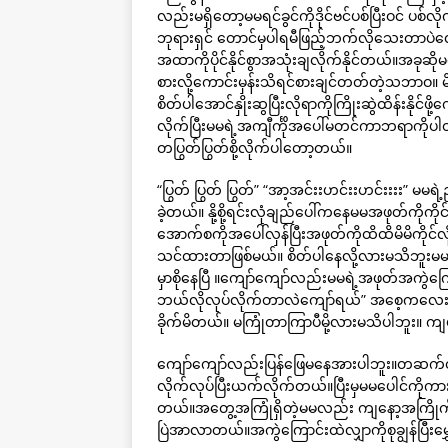
လည်းမရှိတော့မမရင်ခွင်ကိုဒိုင်ဗင်ပစ်ပြီးဝင်
ဘုရားရှင် တောင်မှပါရမီဖြည့်ဘက်လိုသေးတာပဲလေ
အထာကိုပိုင်နိုင်စွာအသုံးချလိုက်နိုင်တယ်။အခုဆိ
စားလို့ကောင်းမှန်းသိရင်စားချင်တတ်တဲ့သဘာဝ။
စိတ်ပါအောင်နှိုးဆွပြီးလိုရာကိုကြိုးဆွဲထိန်းနိုင်ဖို
လိုက်ပြီးမမရဲ့အကျီင်္ကိုအပေါ်မတင်ကာဘရာကိုပါ
တပြွတ်ပြွတ်စို့လိုက်ပါတော့တယ်။
“ပြွတ် ပြွတ် ပြွတ်” “အာ့အင်းးဟင်းးဟင်းးးး
ခဲ့တယ်။ နို့စို့ရင်းလုံချည်ပေါ်ကနေမမအဖုတ်ကိ
အောက်စကိုအပေါ်လှန်ပြီးအဖုတ်ကိုထိထိမိမိကိုင
သင်ထားတာဖြစ်မယ်။ စိတ်ပါနေလို့လားမသိဘူး
မှာစိုနေပြီ ။ကျော်ကျော်လည်းမမရဲ့အဖုတ်အကွဲက
ဘယ်လိုလုပ်လိုက်တာလဲကျော်ရယ်” အစေ့ကလေးကိုခ
ခိုက်မိတယ်။ မကြုံတာကြာပီမို့လားမသိပါဘူး။ 
ကျော်ကျော်လည်းပြန်ဖြေမနေအားပါဘူး။တဆက်တ
လိုက်လုပ်ပြီးယက်လိုက်တယ်။ပြီးမှမမပေါင်ကိုကာ
တယ်။အတွေ့အကြုံရှိတဲ့မမလည်း ကျနော့အကြိုက
ပြဲအာလာတယ်။အကွဲကြောင်းထဲလျှာကိုစုချွန်ပြီး