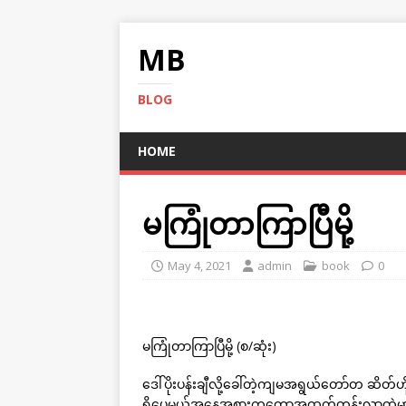
MB
BLOG
HOME
မကြုံတာကြာပြီမို့
May 4, 2021
admin
book
0
မကြုံတာကြာပြီမို့ (စ/ဆုံး)
ဒေါ်ပိုးပန်းချီလို့ခေါ်တဲ့ကျမအရွယ်တော်တ ဆိတ်ဟိ
ရှိပေမယ့်အနေအစားကတော့အထက်တန်းလွှာထဲမှာပဲရ