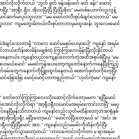
ြီးအောင်လိုးလိုက်တယ် “ဘွတ် ဖွတ် ဖန်းဖန်းဖတ် ဖတ် ဖန်း” ဆောင့်
ာ့ရှီး..ရှီးး..အိုးးးးပြီးပြီ ပြီးပြီအိုးးး” မမတစ်ယောက်လူးလွန့်
ောင်ဆက်မလုပ်ဘူးလား” “မမ မောင်လဲလီးစုပ်ခံချင်သေးတယ်” မမ
းလား” ကျမတွေးမိတယ်လီးစုပ်တာဘာမှမထူးဆန်း ဘူးလေ။မောင်
းခံချင်သေးတာမို့ “လာလေ မောင်မမစုပ်ပေးမှာပေါ့” ကျနော် အရမ်း
ယ်။ဘိန်းစားမိန်းမချစ်တဲ့ ကြာကြာလေးမှိန်းပြီးလိုးနိုင်တယ်
းနေတယ်။ ကျနော်လည်းကျေနပ်လောက်တဲ့အထိအစုပ်ခံပြီးမှ “မမ
်းပေးမယ်မောင်” မမဖင်ကုန်းပေးတော့ကျတော်နောက်ကနေပြီးကြည့်
တ်ခမ်းတွေကနောက်ကိုပြူးထွက်နေတယ် ။စောက်ဖုတ်ဝကိုတေ့ပြီး
“အာ့မောင်ဖြေးဖြေး မောင့်မောင့်ဟာကရှည်တယ်” “ဟုတ်ကဲ့မမ” ကျနော်
..” တော်တော်ကြာကြာလေးလိုးဆောင့်လိုက်တော့မမက “ရပြီမောင်
ြည်အောင်လိုးလိုက်ရာ “အာ့ရှီးးရှီးးးမောင်မအရမ်းကောင်းလာပြီ” မမပု
ြီးချင်နေပြီမှန်းသိလာတယ် ကျနော်လည်းသုတ်မထိန်းတော့ဘဲအာရုံနှစ်
အာ့အိုးးရှီးးရှီး..မပြီးတော့မယ်” “မောင်လဲပြီးတော့မယ် မ” “အင်း အ
းရှီးးးးပြီးပြီမောင် အား..” ကျနော်လည်းမမခါးကိုထိန်းကိုင်ပြီး
ပန်းထွက်သွားတော့တယ်” “ဟားးးကောင်းလိုက်တာ မ ရာအရမ်း
ောင်မပြန်တော့ဘူး၊ဒီမှာပဲ နေတော့မယ်” “မောင် လက်မထပ်ဘဲအတူနေလို့