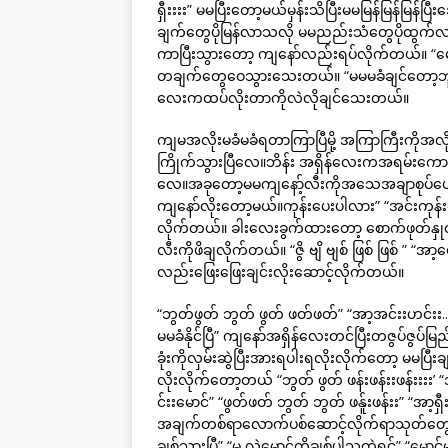
ရှီးးးး” မမပြီးတော့မယ်မှန်းသိပြီးမမမြန်မြန်မြန်ပ
ချက်တွေပိုမြန်လာသလို မမညည်းသံတွေပိုထွက်လာပြီး “အ
ကာပြီးသွားတော့ ကျနော်လည်းရပ်လိုက်တယ်။ “မ
တချက်တွေဝေသွားသေးတယ်။ “မမမခံချင်တော့ဘူ
လေးကထပ်လိုးတာကိုလဲလိုချင်သေးတယ်။
ကျမအလိုးမခံမခံရတာကြာပြီမို့ အကြာကြီးကိုအလို
ကြိုက်သွားပြီလေ။ဘိန်း အရှိန်လေးကအရမ်းကောင်းတ
လေ။အခုတော့မမကျနော့်လီးကိုအသေအချာစုပ်ပေ
ကျနော်လိုးတော့မယ်။ကုန်းပေးပါလား” “အင်းကုန
လိုက်တယ်။ ခါးလေးခွက်ထားတော့ စောက်ဖုတ်နှု
လီးကိုဖိချလိုက်တယ်။ “ဇွိ ဗျိ ဗျစ် ဖြစ် ဖြစ် ” 
လည်းဖြေးဖြေးချင်းလိုးဆောင့်လိုက်တယ်။
“ဘွတ်ဖွတ် ဘွတ် ဖွတ် ဖတ်ဖတ်” “အာ့အင်းးဟင်းး
မမခံနိုင်ပြီ” ကျနော်အရှိန်လေးတင်ပြီးတဇွပ်ဇွပ်မ
ခုံးကိုလှမ်းဆွဲပြီးအားရပါးရလိုးလိုက်တော့ မမပ
လိုးလိုက်တော့တယ် “ဘွတ် ဖွတ် ဖန်းဖန်းးဖန်းးးး’ “
င်းးမောင်” “ဖွတ်ဖတ် ဘွတ် ဘွတ် ဖန်ူးဖန်းး” “အာ့ရှီး
အချက်တစ်ရာလောက်ပစ်ဆောင့်လိုက်ရာသုတ်တွေ
ချစ်သွားပြီ” “မ လဲမောင့်ကိုချစ်ပါသတဲ့ရှင်” “မ