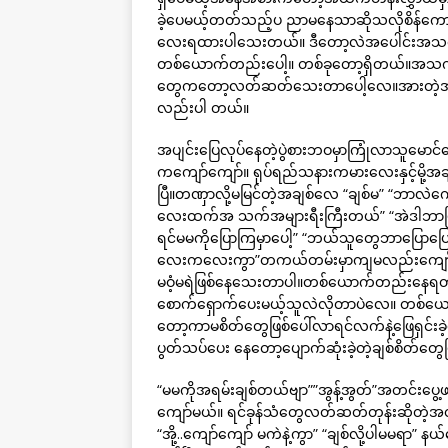
ခဲ့ပေမယ့်တတ်သည့်ပ ညာမနေသာဆိုသလိုစိန်ကောင်း
လေးရထားပါသေးတယ်။ ဒီတော့လဲအပေါင်းအသင်းတ
တစ်ယောက်တည်းပေါ့။ တစ်ခုတော့ရှိတယ်။အ
တွေကတော့လတ်ဆတ်သေးတာပေါ့လေ။အားတဲ့အချိန် 
လည်းပါ တယ်။
အပျင်းပြေလုပ်နေတဲ့ပွဲစားဘဝမှာကြုံလာသူမောင်လေ
ကကျော်ကျော်။ ရုပ်ရည်သနားကမားလေးနှင့်မို့အ
ပြီ။တဏှာလို့မမြင်တဲ့အချစ်လေ “ချစ်မ” “ဘာလဲကျေ
လေးထက်အ သက်အများရီးကြီးတယ်” “အဲဒါဘာဖြစ်
ရင်မမကိုပြောကြမှာပေါ့” “ဘယ်သူတွေဘာပြောပ
လေးကလေးကွာ”တကယ်တမ်းမှာကျမလည်းကျော်က
မဝံ့မရဲဖြစ်နေသေးတာပါ။တစ်ယောက်တည်းနေရတာ
စောက်ရှောက်ပေးမယ့်သူလဲလိုတာပဲလေ။ တစ်
တော့ကာမစိတ်တွေဖြစ်ပေါ်လာရင်လက်နဲ့ဖြေရှင်းခ
ပွတ်သပ်ပေး နေတော့ပျောက်ဆုံးခဲ့တဲ့ချစ်စိတ်တ
“မမကိုအရမ်းချစ်တယ်ဗျာ””အွန့်အွတ်”အတင်းပ
ကျော်မယ်။ ရင်ခုန်သံတွေလတ်ဆတ်တုန်းဆိုတဲ့အတိ
“အို့..ကျော်ကျော် မကဲနဲ့ကွာ” “ချစ်လို့ပါမမရာ” 