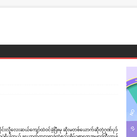
ုင်းလို့လေးဆယ်ကျော်ထဲဝင်ခဲ့ပြီ။မု ဆိုးမတစ်ယောက်ဆိုတဲ့ဂုဏ်ပုဒ်
ှိပါတယ် ။ယောက်ကျားရှာခဲ့တဲ့စည်းစိမ်ဥစ္စာတွေအများကြီးကျန်