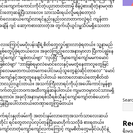
ကျောက်ကောင်းကိုင်တဲ့ပညာတတ်တာမို့ စိန်ပွဲစားဆိုတဲ့နာမဂုဏ်
ော့ဆန့်ပြီးသားလေ။ သားသမီးရယ်လို့မရခဲ့တော့လဲ
သက်လေးဆယ်ကျော်လာရင်နည်းနည်းဝလာတာကလွဲရင် ကျန်တာ
ဂျင် ဆော့ကစားထားတဲ့အ တွက်ယိုယွင်းမှု့သိပ်မရှိသေးတာ
းကြောင့်မမပိုးပန်းချီရဲ့စိတ်တွေလှုပ်ရှားလာခဲ့ရတယ်။ သူ့နာမည်
ချစ်တွေပိုခဲ့ရတယ်လေ။ အခုလဲကြည့်လေအနားမှာလာ ပြီးကပ်ချွဲနေ
ာ်ကျော်” “ချစ်တယ်ဗျာ” “လုပ်ပြီ” “ဒီမှာကျော်ကျော်မမကမောင်
လဲဗျာ” “ဘာဖြစ်ရမှာလဲမောင်လေးနှင့်မမတွဲနေတာလူတွေမြင်
ြောလေမမ၊တကယ်တမ်းကပေါင်းမယ့်သူတွေနဲ့ပဲဆိုင်တာလေ” “မောင်
ျော်နှင့်အတူတူနေချင်ပါတယ် ။လောလောဆယ်တော့စိတ်ထဲ
လည်းပျင်းတယ်။ အသက်ကြီးလာရင်ကိုယ့်အပေါ်ကောင်းမွန်စွာ
ယောက်တည်းဘဝကအထီးကျန်ဆန်ပါတယ်။ ကျမဘဝမှာလင်သားမရှိ
ဲ့ရတာပဲ။ အခုလိုအနားမှာရစ်သီရစ်သီနှင့်ကျော်ကျော်တစ်ယောက်
Sear
ွေပြန်ပြီးပေါ်လာတယ်။တဏှာတွေကြွမိတယ်။
ွေ့ဖက်ရင်းနှုတ်ခမ်းကို အတင်းနမ်းလာတော့အသက်သာလေးဆယ်
Re
ုင်း ရင်တွေတလှပ်လှပ်တုန်ပြီးမောဟိုက်သလိုခံ စားရတယ်။
နယ်ကျော်လာတဲ့ကျော်ကျော်လက်ကြောင့် ကျမစိတ်တွေမခိုင်ပဲယိုင်နဲ့
ရိုးမ