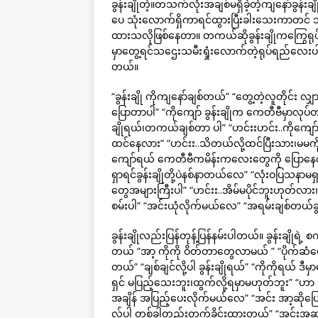
ခွန်းချိုတဲ့။တသက်လုံးအချစ်မရှိခဲ့တဲ့ကျနော်ခွန်း
ပေ သုံးလောက်ရှိကာရင်ထွားပြီးခါးသေးကာတင် သ
ထားသလိုဖြစ်နေတာ။ တကယ်ဆိုခွန်းချိုကကြွေရုပ
မှာတွေ့ရင်သဌေးသမီးရှုံးလောက်တဲ့ရုပ်ရည်လေးပါ။
တယ်။
“ခွန်းချို ကိုကျနော်ချစ်တယ်” “တွေ့တဲ့လူတိုင်း 
ပြောတာပါ” “ကိုကျော် ခွန်းချိုက ကေတီဗီမှာလုပ်
ချိုရယ်၊တကယ်ချစ်တာ ပါ” “ဟင်းးဟင်း..ကိုကျော် ကိ
ထင်နေလား” “ဟင်းး..သိတယ်လို့ထင်ပြီးသား၊မမကို
ကျော်ရယ် ကေတီဗီကမိန်းကလေးတွေကို ပြောနေက
ရှာရင်ခွန်းချိုတို့ပဲနစ်နာတယ်လေ” “လုံးဝပြသနာမရှ
တွေအများကြီးပါ” “ဟင်းး..အိမ်မပိုင်ဘူးဟုတ်လား၊ခွန်
စမ်းပါ” “အင်းယုံလိုက်မယ်လေ” “အရမ်းချစ်တယ်ခွန်း
ခွန်းချိုလည်းပြန်တုန့်ပြန်နမ်းပါတယ်။ ခွန်းချိုရ
တယ် “အာ့ ကိုကို ဝိတ်တာတွေလာမယ် ” “ပိုက်ဆံပ
တယ်” “ချစ်ချင်လို့ပါ ခွန်းချိုရယ်” “ကိုကိုရယ်
ရှင် မပြည့်သေးဘူး၊ထွက်လို့ရမှာမဟုတ်ဘူး” “ဟာ ခ
အချိန် အပြည့်ပေးလိုက်မယ်လေ” “အင်း အာ့ဆိုပြော
လ်ပါ တစ်ခါတည်းတွက်ခိုင်းထားတယ်” “အင်းအဆင်ပြေတာ