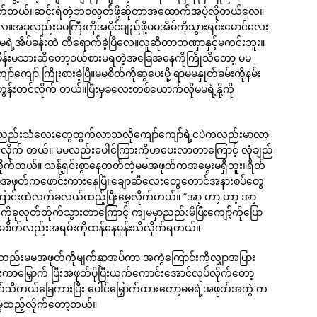
 ပစ်လိုက်တယ်။ဆင်းရဲတဲ့ဘဝလွတ်ဖို့ဆိုတာအထောက်အပံ့လိုတယ်လေ။
။အခုလည်းမမကြီးကိုအပိုင်ချည်ဖို့မမအိမ်ကိုသွားရင်းမောင်လေး
ုမမရဲ့အိပ်ခန်းထဲ ထိရောက်ခဲ့ပြီလေ။လူဆိုတာတဏှာနှင့်မကင်းဘူး။
 မိန်းမသားဆိုတော့ဝယ်စားမရတဲ့အခြေအနေကိုကြိုသိတော့ မမ
့ကျော်ကျော် ကြိုးစားခဲ့ပြီ။မမစိတ်ကိုဆွပေးဖို့ ရာမမနှုတ်ခမ်းကိုနမ်း
တွန်းတင်လိုက် တယ်။ပြီးမှခလေးတစ်ယောက်လိုမမရဲ့နို့ကို
” မမရဲ့ညည်းသံလေးတွေထွက်လာသလိုကျော်ကျော်ရဲ့ငပဲကလည်းမာလာ
ုကိုင်လိုက် တယ်။ မမလည်းပေါင်ကြားကိုဟပေးလာတာကြောင့် လုံချည်
်လိုက်တယ်။ သန့်ရှင်းစွာနေတတ်တဲ့မမအဖုတ်ကအမွေးမရှိဘူး။ရိတ်
မမအဖုတ်ကဖောင်းကားနေပြီ။ချောဆီလေးတွေတောင်အနားစပ်တွေ
ြောင်းထဲလက်ခလယ်ထည့်ပြီးမွှေလိုက်တယ်။ “အာ့ ဟာ့ ဟာ့ အာ့
ုလုတ်တိုက်သွားတာကြောင့် ကျမမှာညည်းမိပြီးကျော့်ကိုပြော
ကျမစိတ်လည်းအရမ်းကိုထန်နေမှန်းသိလိုက်ရတယ်။
ည်းမမအဖုတ်ကိုမျက်နှာအပ်ကာ အကွဲကြောင်းကိုလျှာအပြား
းကာမြှောက် ပြီးအဖုတ်ပိုပြီးယက်ကောင်းအောင်လုပ်လိုက်တော့
်သိတယ်ခြေကားပြီး ပေါင်မြှောက်ထားတော့မမရဲ့အဖုတ်အကွဲ က
မွှေထည့်လိုက်တော့တယ်။