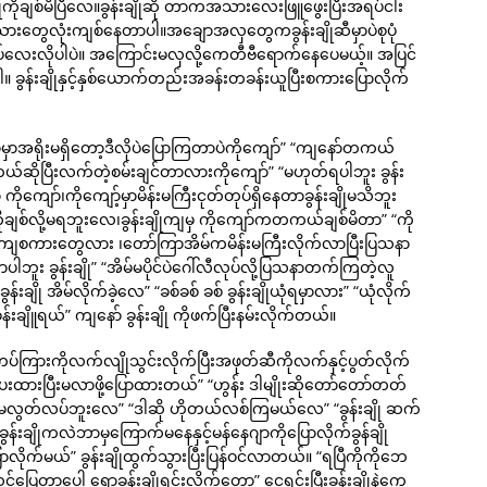
ချိုကိုချစ်မိပြီလေ။ခွန်းချိုဆို တာကအသားလေးဖြူဖွေးပြီးအရပ်ငါး
ားတွေလုံးကျစ်နေတာပါ။အချောအလှတွေကခွန်းချိုဆီမှာပဲစုပုံ
်လေးလိုပါပဲ။ အကြောင်းမလှလို့ကေတီဗီရောက်နေပေမယ့်။ အပြင်
 ခွန်းချိုနှင့်နှစ်ယောက်တည်းအခန်းတခန်းယူပြီးစကားပြောလိုက်
လျှာမှာအရိုးမရှိတော့ဒီလိုပဲပြောကြတာပဲကိုကျော်” “ကျနော်တကယ်
တယ်ဆိုပြီးလက်တဲ့စမ်းချင်တာလားကိုကျော်” “မဟုတ်ရပါဘူး ခွန်း
ုကျော်၊ကိုကျော့်မှာမိန်းမကြီးငုတ်တုပ်ရှိနေတာခွန်းချိုမသိဘူး
ချစ်လို့မရဘူးလေ၊ခွန်းချိုကျမှ ကိုကျော်ကတကယ်ချစ်မိတာ” “ကို
ျစကားတွေလား ၊တော်ကြာအိမ်ကမိန်းမကြီးလိုက်လာပြီးပြသနာ
ာပါဘူး ခွန်းချို” “အိမ်မပိုင်ပဲဂေါ်လီလုပ်လို့ပြသနာတက်ကြတဲ့လူ
းချို အိမ်လိုက်ခဲ့လေ” “ခစ်ခစ် ခစ် ခွန်းချိုယုံရမှာလား” “ယုံလိုက်
ချိူရယ်” ကျနော် ခွန်းချို ကိုဖက်ပြီးနမ်းလိုက်တယ်။
ဲ့ စကပ်ကြားကိုလက်လျိုသွင်းလိုက်ပြီးအဖုတ်ဆီကိုလက်နှင့်ပွတ်လိုက်
ေးထားပြီးမလာဖို့ပြောထားတယ်” “ဟွန်း ဒါမျိုးဆိုတော်တော်တတ်
 ဒီမှာမလွတ်လပ်ဘူးလေ” “ဒါဆို ဟိုတယ်လစ်ကြမယ်လေ” “ခွန်းချို ဆက်
ွန်းချိုကလဲဘာမှကြောက်မနေနှင့်မန်နေဂျာကိုပြောလိုက်ခွန်ချို
လိုက်မယ်” ခွန်းချိုထွက်သွားပြီးပြန်ဝင်လာတယ်။ “ရပြီကိုကိုဘေ
ပေါ့ ရော့ခွန်းချိုရှင်းလိုက်တော့” ငွေရှင်းပြီးခွန်းချိုနဲ့ကေ