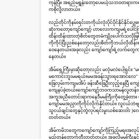
ကုန်ပြီ။ အရည်မရွှန်းတော့ပေမယ့်သဘဝတရားကပ
ကစိုလို့လာတယ်။
လည်တိုင်ကိုနမ်းရင်းတကိုယ်လုံးပိုင်ပိုင်နိုင်နိ
ဆုံးကတော့ကျော်ကျော့် ဟာလေးကကျမရဲ့ပေါင်ကြ
ထိန်းထိန်းထားတဲ့စိတ်တွေတမံကျိုးပေါက်သလိုဖြစ
ကိုကိုင်ပြီးညစ်နေတော့လည်းစိတ်ကိုဘယ်လိုထိန်းရ
ဝေနေတယ်။အခုလည်း ကျော်ကျော်ရဲ့လက်တွေကကျမပေ
နေတယ်။
အိမ်ရှေ့ကြီးမှာဆိုတော့လည်း မလုံမလဲပေါ့ရှင်။ “
မကောင်းဘူးမမရယ်။မမအခန်းသွားရအောင်လေ” “
ခြေလှမ်းကကျမအိပ် ခန်းဆီခြေဦးလှည့်နေပြီ ကျော်
ကျေနပ်ခဲ့တယ်။ကျော်ကျော့်ဘဝကသာမန်လူတန်းစား
အကူအညီတောင်းရာကနေဒီမမကြီးကိုတွေ့ခဲ့တာ။ မရ
ကျော်မမအညှာကိုကိုင်လိုက်နိုင်တယ်။ လူငယ်ဘဲ
သူငယ်ချင်းတွေနှင့်တွဲလုပ်ရင်းမူးယစ်ဆေးဝါ
တတ်တယ်။
အိမ်ကမိဘတွေကကျော်ကျော်ကိုကြည့်မရ။အလုပ်
မည်တွန်တောက်တီးတတ်တယ်။ အခုလိုမမကြီးနှင့်တွ