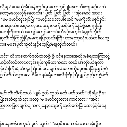
ို့မညံပေမယ့်အိပ်ခန်းတွင်းမှာတော့လွှင့်ပျံနေတယ်။ကျနော့်ယက်
့မမလူးလှိမ့်နေတယ်။ “ပြွတ် ပြွတ် ပြွတ် ” “အိုးမောင် အားးး
င်လိုးချင်ပြီ” “မောင့်သဘောပါမောင် “မမကိုလီးမစုပ်ခိုင်း
ာစေရမယ်။ အခုတော့ပထမဆုံးမမကိုအပိုင်ကိုင်နိုင်ဖို့အရေးကြီး
ေးကြီးတယ် ။ကျော်ကျော်ဘောင်းဘီနှင့်အတွင်းခံချွတ်လိုက်
ာ့လီးကိုကြည့်ပြီးမမကပြောတယ်။ကြီး တာတော့လုံးပတ်တစ်လက္မ
လေ။ မမအဖုတ်ကိုလီးနှင့်တေ့ပြီးဖိချလိုက်တယ်။
ဟင်းး..ဟင်း” လီးကစောက်ဖုတ်ထဲတဇွိ ဇွိ ဝင်နေတာ။အလိုးမခံရတာကြာလို့
 မောင့်လီးဝင်လာတော့အရမ်းကိုဖီးတက်လာ တယ်။အလိုးမခံရတာ
်လီးကြီးရဲ့ထိပ်ဖူးကြီးဝင်လေမျက်လုံးလေးကိုမှေးစင်းပြီးညည်းမိ
်တိုက်သွားလေ ဇိမ်အရမ်းရှိလေ။လီးကြီးကြီးရှည်ရှည်ကစွဲမက်
င်းလိုးလိုက်တယ် “ဗျစ် ဖွတ် ဘွတ် ဖွတ် ဖွတ်ဘွတ်””အိုးရှီးးရှီးးး
ာင်ပြီးအသံထွက်သွားတော့ “မ မောင်လိုးတာကောင်းလား” “အင်း
းလာပြီတချက်ချက်ကျနော့ကျောကိုကုတ်ဖက်ပြီးဆောင့်ခိုင်းနေ
ဖန်းးဖန်းးးဘွတ် ဖွတ် ဘွတ် ” “အာ့ရှီးးးကောင်းတယ် အိုးရှီးး