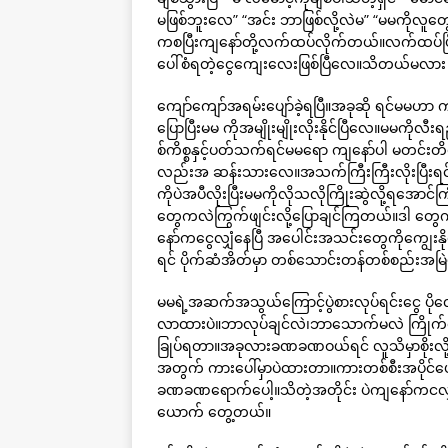
မဖြစ်ဘူးလေ” “အင်း ဘာဖြစ်လို့လဲမ” “မမကိုလူတ
ကစပြီးကျနော်တို့လက်ထပ်လိုက်တယ်။လက်ထပ်ပြီးတ
ပေါ်စံရတဲ့ငွေကျေးလေးဖြစ်ပြီလေ။သိတယ်မလား င
ကျော်ကျော်အရမ်းပျော်ခဲ့ရပြီ။အခုဆို ရင်မမဟာ
ပြောပြီးမမ ကိုအမျိုးမျိုးလိုးနိုင်ပြီလေ။မမကိ
စ်ကိစ္စနှင့်ပတ်သက်ရင်မမရော ကျနော်ပါ မတင်းတိမ်
လည်းအ ဆန်းသားလေ။အသက်ကြီးကြီးလိုးပြီးရင
ကိုပဲအပီလိုးပြီးမမကိုလိုသလိုကြိုးဆွဲလို့ရအ
တွေကလဲကြွက်ဖျင်းလို့ပြောချင်ကြတယ်။ဒါ တွေ
နော်ကငွေလျှံနေပြီ အပေါင်းအသင်းတွေကိုကျွေးန
ရင် ပိုက်ဆံအိတ်မှာ တစ်သောင်းတန်တစ်စည်းအမ
မမရဲ့အဆက်အသွယ်ကြောင့်ပွဲစားလုပ်ရင်းငွေ
လာထားပဲ။ဘာလုပ်ချင်လဲ၊ဘာသောက်မလဲ ကြိုက်တာလ
ခြုပ်ရတာ။အခုလားခဏခဏဝယ်ရင် လူသိမှာစိုးလို
အတွက် ကားပေါ်မှာပဲထားတာ။ကားတစ်စီးအပိုင်ပေ
ခဏခဏရောက်ပေါ့။သိတဲ့အတိုင်း ပဲကျနော်ကငလျှ
ယောက် တွေ့တယ်။