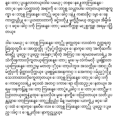
န္ေတာ္ျပန္ရလာတယ္။ဒါေပမယ့္ တစ္ေန႔ေတာ့ကြၽန္ေ
တာ္ေမ့ေပ်ာက္ထားတဲ့ အရာကို ေဘာ့စ္က သယ္လာပါေတာ့တယ္။တစ္ရက္ရ
က္မွာ ေဘာ့စ္က ကြၽန္ေတာ့္ကို ဖင္ေခါင္းနဲ႔ ကစားခိုင္းမွာ ေၾ
ကာက္တယ္လို႔ ေျပာထားတာကို ခင္ဗ်ားတို႔ မွတ္မိဦးမယ္ ထင္တယ္။ အိမ္နီးခ်
င္း ဖင္ေခါင္းကို ကြၽန္ေတာ္ မႀကိဳက္ဘူး မႏွစ္သက္ဘူး အရမ္း႐ြံ
တယ္။
ဒါေပမယ့္ ေဘာ့စ္က ကြၽန္ေတာ့္ကို ဖုတ္ဖုတ္ေလးထဲက ႐ုတ္တရတ္
ဆြဲထုတ္ၿပီး ေအာက္ဘက္ကို ႏွိမ့္ခ်လိုက္တယ္။ ေနာက္ေတာ့ ‘အကိုႀကီး
မီးဖင္ကို ျဖည္းျဖည္းခ်ေနာ္’ဆိုတဲ့ အတြင္းေရးမႈးမေလးရဲ႕ အ
သံကိုၾကားလိုက္ရတယ္။ကြၽန္ေတာ္ မူးေမ့ လဲက်မလို ျဖစ္သြားတ
ယ္။ကြၽန္ေတာ္ဘာမွ မတတ္ႏိုင္ေတာ့ပါဘူး။ အသက္ကိုေအာင့္ၿပီး
မ်က္လုံးကို မွိတ္ထားလိုက္တယ္။ ျဖစ္သမွ်အေၾကာင္း အေကာင္းခ်ည့္ပဲလို႔
သေဘာထားလိုက္ရေတာ့တယ္။ ေဘာ့စ္က ကြၽန္ေတာ့္ေခါင္းကို
ေကာင္မေလးရဲ႕ ဖင္ဝထဲ အတင္းကာေရာ ထိုးထည့္ေနတယ္။ အ
ရမ္းၾကပ္လြန္းေတာ့ ကြၽန္ေတာ္ရဲ႕ေခါင္း ေတာ္ေတာ္က်ိမ္း
သြားတယ္။တူနဲ႔ထုေနသလိုပဲ။ မူးေနာက္ရီေဝသြားတယ္။ သတိျပ
န္လည္လာေတာ့ကြၽန္ေတာ့္တစ္ကိုယ္လုံး မိန္းမတစ္ေယာက္ရဲ႕ ဖင္ေခါ
င္းထဲ ေရာက္ေနၿပီေလ။ ေဘာ့စ္က ကြၽန္ေတာ့္ကို ျဖည္းျဖ
ည္းခ်င္း ေရွ႕တိုးေနာက္ငင္လုပ္တယ္။