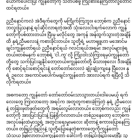
ယောက်ပေါင်းပြီး ကျွန်တော့်ကို သတ်ပစ်ဖို့ ကြိုးစားနေကြတာလို့တောင်
ထင်ရတယ်။
ဥညီနောင်ကလဲ အဲဒီရက်တွေကို မကြိုက်ကြဘူး။ ဘော့စ်က ဥညီနောင်
ဘလူးပြသနာနဲ့ ရင်ဆိုင်လာရတဲ့အထိ သုံးလေးငါးရက်လောက် ကျွန်
တော့်ကိုပစ်ထားတယ်။ ပြီးမှ မလိုင်တွေ အကုန် အန်ထွက်သွားတဲ့အချိန်
ထိ နုရဲ့ညီမလေးနဲ့ ကစားခိုင်းတယ်။ သူတို့ရဲ့ မဟာဗျူဟာ မအောင်မ
ချင်းကျွန်တော်ရယ် ဥညီနောင်ရယ် ဂလင်းရယ်အရမ်း အလုပ်များခဲ့ရ
တယ်။တစ်မနက် ဘော့စ်ရဲ့ ‘ငါ..ကွ’ လို့ ကြုံးဝါးသံကြားရမှပဲကျွန်တော်
တို့တွေ သက်ပြင်းချနိုင်တော့တယ်။ကျွန်တော်တို့ မိသားစုလေး ဒီအချိန်
ကို စောင့်ရင်းစောင့်ရင်းနဲ့ တော်တော်လေးလဲ ချုံးချုံးကျနေ ပြီလေ။ နု
ရဲ့ ဥလေး အကောင်မပေါက်မချင်းကျွန်တော် အားလပ်ရက် ရပြီလို့ သိ
လိုက်ရတယ်။
အစကတော့ ကျွန်တော် တော်တော်ဝမ်းသာသွားတယ်။ဒါပေမယ့် ရက်
လေးတွေ ကြာလာတော့ အရင်က အတူတူကစားခဲ့ကြတဲ့ နုရဲ့ ညီမလေး
နဲ့ တခြားဖုတ်ဖုတ်တွေကို အရမ်းလွမ်းလာတယ်။ ဘော့စ်ကလည်း ကျွန်
တော့်ကို အားပြင်းပြင်းနဲ့ ပြန်ရိုက်လာတယ်။ တစ်ညနေတော့ ဘော့စ်က
အလုပ်ခန်းထဲမှာသူ့ရဲ့ အတွင်းရေးမှုးမလေး ဆိုတာနဲ့ စကားပြောနေကြ
တယ်။ တဖြည်းဖြည်းနဲ့ သူတို့ပြောနေတဲ့စကားတွေကိုကျွန်တော်
သံသယ ဖြစ်လာတယ်။ကျွန်တော် ခေါင်းကို တဖြည်းဖြည်းမော့ပြီး သူ