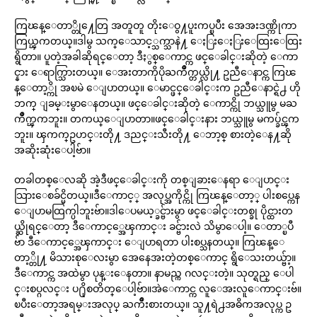
ကြၽန္ေတာ္တို႔ေတြ အတူတူ တိုးေဝွ႔ပူးကပ္ၿပီး အေအးဒဏ္ကိုကာ
ကြယ္ၾကတယ္။ဒါမွ သက္ေသာင့္သက္သာနဲ႔ ေႏြးေႏြးေထြးေထြး
ရွိတာ။ ပူတဲ့အခါဆိုရင္ေတာ့ ဒီႏွစ္ေကာင္က ဖင္ေခါင္းဆိုတဲ့ ေကာ
င္နား ေရာက္သြားတယ္။ ေအးတာကိုပိုႀကိဳက္တယ္လို႔ ဥညီေနာင္က ကြၽ
န္ေတာ့္ကို အၿမဲ ေျပာတယ္။ ေမာင္ဖင္ေခါင္းက ဥညီေနာင္ရဲ႕ ဟို
ဘက္ ျခမ္းမွာေနတယ္။ ဖင္ေခါင္းဆိုတဲ့ ေကာင္ကို ဘယ္သူမွ မႀ
ကိဳက္ၾကဘူး။ တကယ္ေျပာတာ။ဖင္ေခါင္းနား ဘယ္သူမွ မကပ္ခ်င္ၾက
ဘူး။ ၾကက္ဥဟင္းတို႔ ဒညင္းသီးတို႔ ေဘာ့စ္ စားတဲ့ေန႔ဆို
အဆိုးဆုံးေပါ့ဗ်ာ။
တခါတစ္ေလဆို အဲ့ဒီဖင္ေခါင္းကို တစ္ျခားေနရာ ေျပာင္း
သြားေစခ်င္မိတယ္။ဒီေကာင့္ အလုပ္အကိုင္ကို ကြၽန္ေတာ့္ ပါးစပ္ကေန
ေျပာမထြက္ပါဘူးဗ်ာ။ဒါေပမယ့္ခင္ဗ်ားမွာ ဖင္ေခါင္းတစ္ခု ပိုင္ထားတ
ယ္ဆိုရင္ေတာ့ ဒီေကာင့္အေၾကာင္း ခင္ဗ်ားလဲ သိမွာေပါ့။ ေတာ္ၿပီ
ဗ်ာ ဒီေကာင့္အေၾကာင္း ေျပာရတာ ပါးစပ္သနတယ္။ ကြၽန္ေ
တာ့္တို႔ မိသားစုေလးမွာ အေနေအးတဲ့တစ္ေကာင္ ရွိေသးတယ္ဗ်ာ့။
ဒီေကာင္က အထဲမွာ ပုန္းေနတာ။ နာမည္က ဂလင္းတဲ့။ သုတ္ရည္ ေပါ
င္းစပ္ဂလင္း ပ႐ိုစတိတ္ေပါ့ဗ်ာ။အဲေကာင္က လူေအးလူေကာင္းဗ်။
ၿပီးေတာ့အရမ္းအလုပ္ ႀကိဳးစားတယ္။ သူ႔ရဲ႕အဓိကအလုပ္က ဥ