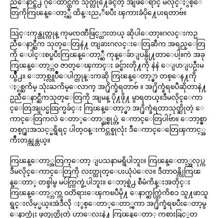
ညီေနာင္ရဲ႕ ဂိုေထာင္ထဲက သုတ္လို႔ေခၚတဲ့ အျဖဴေရာင္ မလိုင္ႏွစ္ေ
တြကိုကြၽန္ေတာ့္ဆီ ထိန္းညႇိၿပီး ၾကားခံပို႔ေပးရတာဗ်။
သြင္းကုန္ထုတ္ကုန္ ကုမၸဏီဖြင့္ထားတယ္ ဆိုပါေတာ့။ဂလင္းကဥ
ညီေနာင္ဆီက သုတ္ေတြနဲ႔ တျခားဂလင္းေတြဆီက အရည္ေတြ
ကို ေပါင္းစပ္ၿပီးကြၽန္ေတာ့္ဆီ ကုန္ေခ်ာျပန္ပို႔တာေပါ့။ကဲ အခု
ကြၽန္ေတာ့္ဘဝ ဇာတ္ေၾကာင္း ခင္ဗ်ားတို႔ကို နဲနဲ ေျပာျပဦးမ
ယ္ဗ်ိဳ႕။ ေဘာ့စ္လူပ်ိဳေပါက္တုန္းကဆို ကြၽန္ေတာ့္မွာ တစ္ေန႔ကို
ႏွစ္ႀကိမ္ သုံးႀကိမ္ေလာက္ အ႐ိုက္ခံရတာဗ် ။ အ႐ိုက္ခံရၿပီဆိုတာနဲ႔
ဥညီေနာင္ဆီကသုတ္ေတြကို အျမန္ ပို႔ဖို႔ မွာရတယ္။ဒီမလိုင္ေကာ
င္ေတြအျပင္မထြက္မခ်င္း ကြၽန္ေတာ့္မွာ အ႐ိုက္ခံရတာသုတ္ဆိုတဲ့ ေ
ကာင္ေတြကလဲ ေတာ္ေတာ္ညစ္စုပ္တဲ့ ေကာင္ေတြပါဗ်ာ။ ေဘာ့စ္မွာ
တစ္႐ူးအသင့္မရွိရင္ ပါတ္ဝန္းက်င္တစ္ခုလုံး ဒီေကာင္ေတြေၾကာင့္အ
က်ီးတန္ကုန္တယ္။
ကြၽန္ေတာ့္အတြက္ေတာ့ ျပသနာမရွိပါဘူး။ ကြၽန္ေတာ့္အလုပ္က
ဒီမလိုင္ေကာင္ေတြကို လႊတ္ထုတ္ေပးယုံပဲေလ။ ဒီတာဝန္ကိုကြၽ
န္ေတာ္ တစ္ခါမွ မပ်က္ကြက္ခဲ့ပါဘူး။ ေဘာ့စ္ရဲ႕ စီမံကိန္းအတိုင္း
ကြၽန္ေတာ့္ဘက္က ဝတၱရားေၾကၿပီမို႔ ေနာက္ဆက္တြဲကိစၥ သူ႔ဖာသူ
ရွင္းလိမ့္မယ္။အဲဒီလို ႏွစ္ေတာ္ေတာ္ၾကာ အ႐ိုက္ခံရၿပီးေတာ့မွ
ေနာက္ဆုံး ဖုတ္ဖုတ္ဆိုတဲ့ ဟာေလးနဲ႔ ကြၽန္ေတာ္ ကစားခြင့္ရတ