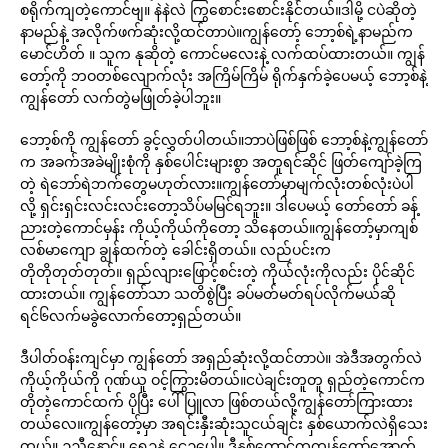
စရိုက်ကျတဲ့ကောင်ဗျ။ နဲနဲလဲ ကြွစောင်းစောင်းနိုင်တယ်။ဒါမို့ ငပဲဆိုတဲ့
နာမည်နဲ့ အလိုက်ဖက်ဆုံးလို့ထင်တာပဲ။ကျွန်တော့် ဘော့စ်ရဲ့နာမည်က
မောင်ဟိတ် ။ သူက နုဆိုတဲ့ ကောင်မလေးနဲ့ လက်ထပ်ထားတယ်။ ကျွန်
တော့်ကို ဘဝတစ်လျောက်လုံး အကြိမ်ကြိမ် ရိုက်နှက်ခဲ့ပေမယ့် ဘော့စ်နဲ့
ကျွန်တော် လက်တွဲမဖြုတ်ခဲ့ပါဘူး။
ဘော့စ်ကို ကျွန်တော် ခွင့်လွှတ်ပါတယ်။ဘာပဲဖြစ်ဖြစ် ဘော့စ်နဲ့ကျွန်တော်
က အခက်အခဲမျိုးစုံကို နှစ်ပေါင်းများစွာ အတူရင်ဆိုင် ဖြတ်ကျော်ခဲ့ကြ
တဲ့ ရဲဘော်ရဲဘက်တွေမဟုတ်လား။ကျွန်တော်မှာမျက်လုံးတစ်လုံးပဲပါ
လို့ ရှင်းရှင်းလင်းလင်းတော့သိပ်မမြင်ရဘူး။ ဒါပေမယ့် တော်တော် ခန့်
ညားတဲ့ကောင်မှန်း ကိုယ့်ကိုယ်ကိုတော့ သိနေတယ်။ကျွန်တော့်မှာကျစ်
လစ်မာကျော ချွန်ထက်တဲ့ ခေါင်းရှိတယ်။ လည်ပင်းက
တိုတိုတုတ်တုတ်။ ရှည်လျားဖြောင့်စင်းတဲ့ ကိုယ်လုံးကိုလည်း ပိုင်ဆိုင်
ထားတယ်။ ကျွန်တော်သာ သတိစွဲပြီး ခပ်မတ်မတ်ရပ်လိုက်မယ်ဆို
ရင်၆လက်မခွဲလောက်တော့ရှည်တယ်။
ဒီပါတ်ဝန်းကျင်မှာ ကျွန်တော် အရှည်ဆုံးလို့ထင်တာပဲ။ အဲဒီအတွက်လဲ
ကိုယ့်ကိုယ်ကို ဂုဏ်ယူ ဝင့်ကြွားမိတယ်။ငပဲချင်းတူတူ ရှည်တဲ့ကောင်က
တိုတဲ့ကောင်ထက် ပိုပြီး ပေါ်ပြူလာ ဖြစ်တယ်လို့ကျွန်တော်ကြားထား
တယ်လေ။ကျွန်တော့်မှာ အရင်းနှီးဆုံးသူငယ်ချင်း နှစ်ယောက်လဲရှိသေး
တယ်။ ဥညီနောင်။ ရွှေဥနဲ့ ငွေဥပေါ့။ ဒီနှစ်ကောင်ကကျွန်တော့်အောက်