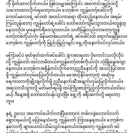
ကို မှိတ်ထားလိုက်တယ်။ ဖြစ်သမျှအကြောင်း အကောင်းချည့်ပဲလို့
သဘောထားလိုက်ရတော့တယ်။ ဘော့စ်က ကျွန်တော့်ခေါင်းကို
ကောင်မလေးရဲ့ ဖင်ဝထဲ အတင်းကာရော ထိုးထည့်နေတယ်။ အရမ်း
ကြပ်လွန်းတော့ ကျွန်တော်ရဲ့ခေါင်း တော်တော်ကျိမ်းသွားတယ်။တူနဲ့ထု
နေသလိုပဲ။ မူးနောက်ရီဝေသွားတယ်။ သတိပြန်လည်လာတော့ကျွန်
တော့်တစ်ကိုယ်လုံး မိန်းမတစ်ယောက်ရဲ့ ဖင်ခေါင်းထဲ ရောက်နေပြီလေ။
ဘော့စ်က ကျွန်တော့်ကို ဖြည်းဖြည်းချင်း ရှေ့တိုးနောက်ငင်လုပ်တယ်။
မကြာခင်ပဲ ဖုတ်ဖုတ်ထက်ဖင်ခေါင်း နဲ့ကစားရတာ ပိုကောင်းသလိုလိုပဲ
လို့ ကျွန်တော် ထင်လာမိတယ်။ကျွန်တော့်တစ်ကိုယ်လုံး လုံခြုံနွေးထွေး
နေတယ်။ ဘော့စ်ကအရှိန်တင်လိုက်တော့ဥညီနောင်ကို အသင့်ပြင်ထား
ဖို့ ကျွန်တော်လှမ်းပြောလိုက်တယ်။ မအောင့်နိုင်တော့တဲ့ အဆုံးမှ
ရေကာတာကိုချိုးချလိုက်ဖို့ ဥညီနောက်ဆီအချက်လှမ်းပြလိုက်တယ်။
အရသာသိသွားလို့ မတ်မတ်ရပ်ဖို့ ထပ်ကြိုးစားကြည့်လိုက်တယ်။ဒါပေ
မယ့် ဒီနေ့အဖို့ တော်တော်ပန်းသွားပြီ။ ရှေ့ကို ခရီးဆက်လို့ မရတော့
ဘူး။
နုရဲ့ ဥလေး အကောင်ပေါက်လာပြီးတော့လဲ တစ်လခွဲလောက်လက်
ရှောင်ရမယ်လို့ ပြောနေသံတွေ ကျွန်တော် ကြားနေရတယ်။ ဘော့စ်က
နုလေးကို ဖျားယောင်းသိမ်းသွင်းနေတယ်။အခုတော့ ကျွန်တော် ဖင်
ခေါင်းနဲ့ ကစားဖို့လဲ မကြောက်တော့ပါဘူး။ဘာတွေ ရှေ့ဆက်ဖြစ်ဦးမယ်