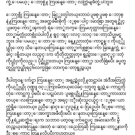
က္ခဲ့ေပမယ့္ ေဘာ့စ္နဲ႔ ကြၽန္ေတာ္ လက္တြဲမျဖဳတ္ခဲ့ပါဘူး။
ေဘာ့စ္ကို ကြၽန္ေတာ္ ခြင့္လႊတ္ပါတယ္။ဘာပဲျဖစ္ျဖစ္ ေဘာ့စ္
နဲ႔ကြၽန္ေတာ္က အခက္အခဲမ်ိဳးစုံကို ႏွစ္ေပါင္းမ်ားစြာ အတူရင္ဆိုင္
ျဖတ္ေက်ာ္ခဲ့ၾကတဲ့ ရဲေဘာ္ရဲဘက္ေတြမဟုတ္လား။ကြၽန္ေ
တာ္မွာမ်က္လုံးတစ္လုံးပဲပါလို႔ ရွင္းရွင္းလင္းလင္းေတာ့သိပ္မျမင္ရ
ဘူး။ ဒါေပမယ့္ ေတာ္ေတာ္ ခန္႔ညားတဲ့ေကာင္မွန္း ကိုယ့္ကို
ယ္ကိုေတာ့ သိေနတယ္။ကြၽန္ေတာ့္မွာက်စ္လစ္မာေက်ာ ခြၽန္ထက္တဲ့ ေ
ခါင္းရွိတယ္။ လည္ပင္းက တိုတိုတုတ္တုတ္။ ရွည္လ်ားေျဖာင့္စင္းတဲ့
ကိုယ္လုံးကိုလည္း ပိုင္ဆိုင္ထားတယ္။ ကြၽန္ေတာ္သာ သတိစြဲၿပီး ခပ္မတ္မ
တ္ရပ္လိုက္မယ္ဆိုရင္၆လက္မခြဲေလာက္ေတာ့ရွည္တယ္။
ဒီပါတ္ဝန္းက်င္မွာ ကြၽန္ေတာ္ အရွည္ဆုံးလို႔ထင္တာပဲ။ အဲဒီအတြက္လဲ
ကိုယ့္ကိုယ္ကို ဂုဏ္ယူ ဝင့္ႂကြားမိတယ္။ငပဲခ်င္းတူတူ ရွည္တဲ့ေကာင္ကတို
တဲ့ေကာင္ထက္ ပိုၿပီး ေပၚျပဴလာ ျဖစ္တယ္လို႔ကြၽန္ေတာ္ၾကားထား
တယ္ေလ။ကြၽန္ေတာ့္မွာ အရင္းႏွီးဆုံးသူငယ္ခ်င္း ႏွစ္ေယာ
က္လဲရွိေသးတယ္။ ဥညီေနာင္။ ေ႐ႊဥနဲ႔ ေငြဥေပါ့။ ဒီႏွစ္ေကာင္က
ကြၽန္ေတာ့္ေအာက္မွာအဖီထိုးၿပီး ေနတယ္။ကြၽန္ေတာ္
တို႔ရဲ႕ဆက္ဆံေရးက သဘာဝ ပတ္ဝန္းက်င္အေပၚ အမ်ားႀကီး မွီ
တည္တယ္။အလြန္ေအးတဲ့ ေဆာင္းညေတြဆို ကြၽန္ေတာ့္အနားကို
ဒီႏွစ္ေကာင္ တြန္႔လိပ္ၿပီးကပ္လာတယ္။