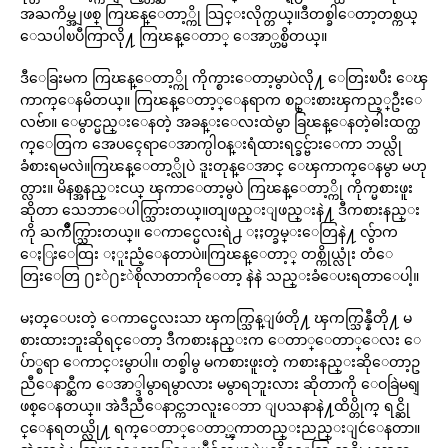
အႀကိမ္အျဖစ္ ကြၽန္ေတာ့္ကို သြင္းလိုက္တယ္။ဒီတစ္ခါေတာ့တစ္ကယ္
ေသပါၿပီကြာလို႔ ကြၽန္ေတာ္ ေအာ္ဟစ္မိတယ္။
ဒီေခြးမက ကြၽန္ေတာ့္ကို ကိုက္စားေတာ့မွာပဲလို႔ ေတြးၿပီး ေၾ
ကာက္ေနမိတယ္။ ကြၽန္ေတာ့္ေနရာက စဥ္းစားၾကည့္ဦးေ
လဗ်ာ။ ေမွာင္မည္းေနတဲ့ အခန္းေလးထဲမွာ ခြၽန္ေနတဲ့ဓါးထက္ထ
က္ေတြက အေပၚေရာေအာက္ပါဝန္းရံထားရင္ခင္ဗ်ားေကာ ဘယ္လို
ခံစားရမလဲ။ကြၽန္ေတာ့္လိုပဲ ဒူးတုန္ေအာင္ ေၾကာက္ေနမွာ မဟု
တ္လား။ မိနစ္အနည္းငယ္ ၾကာေတာ့မွပဲ ကြၽန္ေတာ့္ကို ကိုက္မစားဖူး
ဆိုတာ သေဘာေပါက္သြားတယ္။တျဖည္းျဖည္းနဲ႔ ဒီကစားနည္း
ကို ႀကိဳက္သြားတယ္။ ေကာင္မေလးရဲ႕ ႏႈတ္ခမ္းေတြနဲ႔ လွ်ာက
ေႏြးေထြး ႏူးညံ့ေနတာပဲ။ကြၽန္ေတာ့္ တစ္ကိုယ္လုံး တံေ
တြးေတြ ႐ႊဲ႐ႊဲစိုလာတာကိုေတာ့ နဲနဲ သည္းခံေပးရတာေပါ့။
မႈတ္ေပးတဲ့ ေကာင္မေလးသာ ၾကက္သြန္ျဖဴတို႔ ၾကက္သြန္နီတို႔ မ
စားထားဘူးဆိုရင္ေတာ့ ဒီကစားနည္းက ေတာ္ေတာ္ေလး ေ
ပ်ာ္စရာ ေကာင္းမွာပါ။ တစ္ခါမွ မကစားဖူးတဲ့ ကစားနည္းဆိုေတာ့ဥ
ညီေနာင္ဆီက ေအာ္ဒါမွာရမွာလား မမွာရဘူးလား ဆိုတာကို ေဝခြဲမရျ
ဖစ္ေနတယ္။ အဲဒီညီေနာင္ကဘလူးေဘာ ျပသနာနဲ႔ထိပ္တိုက္ ရင္ဆို
င္ေနရတယ္လို႔ ရက္ေတာ္ေတာ္ၾကာတည္းညည္းျငဴေနတာ။