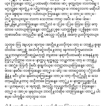
ယ္။ ကြၽန္ေတာ့္ရဲ႕ ပထမဆုံး ကစားေဖာ္ ဖုတ္ဖုတ္ေလးကမိန္း
မ႐ႊင္တစ္ေရာက္ရဲ႕ ေပါင္ၾကားမွာ ေနတယ္။ ေကာင္မေလးက မဆိုးပါ
ဘူး။ ခ်စ္စရာေကာင္းပါတယ္။ ကြၽန္ေတာ္ ေတာ္ေတာ္ေ
ပ်ာ္ခဲ့ရတယ္။သူေလးက သေဘာေကာင္းၿပီး ေခ်ာေခ်ာေ
မြ႕ေမြ႕ေလး။ကြၽန္ေတာ့္ကိုလဲ ေႏြးေႏြးေထြးေထြး ဖက္
ထားေပးတယ္။ကြၽန္ေတာ္တို႔ႏွစ္ေယာက္တစ္မိနစ္ ႏွစ္မိနစ္ေလာ
က္ကစားၿပီးေတာ့ဥညီေနာင္ဆီ ပစၥည္းပို႔ဖို႔ အခ်က္ျပလိုက္ရတယ္။
သုတ္ေတြ အျပင္ေရာက္ေအာင္ပို႔ေပးလိုက္ေတာ့ ေဘာ့စ္ရဲ႕ စူးစူး
ဝါးဝါးေအာ္ဟစ္တဲ့ အသံကိုခင္ဗ်ားတို႔ေတာင္ ၾကားလိုက္ရမလားပဲ။
သူ႔ဘဝမွာလက္သီးဆုပ္ထဲမဟုတ္ဘဲ တျခားေနရာကိုပထမဆုံး အေနနဲ႔ထု
တ္ခြင့္ရလိုက္တာေလ။ ေနာက္ထပ္ ရက္အနည္းငယ္ၾကာေတာ့ ေဘာ့စ္ရဲ႕
ေအာ္သံေတြကို ပိုၿပီး စူးရွက်ယ္ေလာင္လာတယ္။ကြၽန္ေတာ္လဲ
ဖ်ားေနၿပီေလ။ကြၽန္ေတာ့္မွာ ေခါင္းေတာင္မေထာင္ႏိုင္ပဲတအိ
န္အိန္နဲ႔ ၿငီးျငဴေနမိတယ္။ကြၽန္ေတာ္ေတာ့ ကိုယ့္ကိုယ္ကို ေသေ
တာ့မယ္လို႔ေတာင္ ထင္မိတာဗ်။ ကြၽန္ေတာ့္ရဲ႕ ေနာက္အလုပ္တစ္ခုလို႔
ေျပာရမယ့္ ေရထုတ္တဲ့ အလုပ္ကို လုပ္မယ္ႀကံလိုက္တိုင္း ကြၽန္ေ
တာ့္မွာ ေအာ္ေနရတယ္။ ဘာလို႔လဲဆိုေတာ့ကြၽန္ေတာ္ရဲ႕ ပါး
စပ္ေပါက္မရွိေတာ့ဘူးေလ။