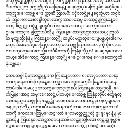
ဒါဟို ဖုတ္ဖုတ္ဆိုတဲ့ ေကာင္မရဲ႕ လက္ခ်က္ဆိုတာ ကြၽန္ေတာ္ သိတယ္။
ဒီအက်င့္ယုတ္ ဖုတ္ဖုတ္ဆိုတဲ့ ေခြးမနဲ႔ ေနာက္ထပ္ မေတြ႕ခ်င္ မဆုံခ်င္ေ
တာ့ဘူး။ ေဘာ့စ္က ေဒါက္တာ့ဆီသြားၿပီး ပင္နီစလင္လို႔ေခၚတဲ့ဟာ တင္ပါး
ထဲ သြင္းတယ္။တစ္ပါတ္ေလာက္ၾကာေတာ့မွ ေဘာ့စ္နဲ႔ကြၽန္ေ
တာ္ စိတ္သစ္လူသစ္နဲ႔ ျပန္ၿပီး က်န္းမာလာတယ္။ ေဘာ့စ္ ေကာ
င္းေကာင္း မွတ္သြားၿပီလို႔ ကြၽန္ေတာ္ကထင္ထားတာ။ဘယ္ဟုတ္မလဲ
ဗ်ာ ဖုတ္ဖုတ္မ်ိဳးစုံနဲ႔ ကြၽန္ေတာ့္ကို ထပ္ၿပီး မိတ္ဆတ္ေပးျပန္တယ္။ဒါေပ
မယ့္ ဒီအႀကိမ္ေတြမွာေတာ့ ေဘာ့စ္က ကြၽန္ေတာ့ကို မိုးကာေ
လး ဝတ္ဝတ္ေပးတယ္ဗ်။ အဲဒီမိုးကာကို ကြန္ဒုံးလို႔လဲ ေခၚၾကေသး
တယ္။ အဲဒီေကာင္က ကြၽန္ေတာ့္ကို ေခါင္းကေန ေျခေထာက္အထိ
ဖုံးပစ္တယ္။
ပထမတစ္ခါ မိုးကာဝတ္တုန္းက ကြၽန္ေတာ္ ေတာ္ေတာ္ေၾ
ကာက္ေနတာဗ်။ကြၽန္ေတာ့္မွာ အသက္ရႈရခက္ၿပီး မြန္းက်ပ္ေန
တာပဲ။ဒါေပမယ့္ အသက္ေအာင့္ထားၿပီး ကြၽန္ေတာ့္တာဝန္ကို ေ
က်ပြန္ေအာင္ ထမ္းေဆာင္ခဲ့ပါတယ္။ ေဘာ့စ္က ကြန္ဒုံးလိုမ်ိဳး စိတ္ခ်ရတဲ့
ကစားနည္းတစ္ခု ကြၽန္တာ့္ကို ေပးကစားေသးတယ္ဗ်ာ့။ မႈတ္ျခင္း
အႏုပညာလို႔ တင္စားၿပီး ေခၚၾကတဲ့ဟာေလ။ အစတုန္းက အဲ
တာကို ကေလးေတြပူေဖာင္းထဲ ေလမႈတ္ထည့္သလို ဖူး ဖူး ဖူး နဲ႔ မႈ
တ္တာလို႔ ကြၽန္ေတာ္ကထင္ေနတာဗ်။ဘယ္ဟုတ္ပါ့မလဲ။ တစ္ကယ္က စုပ္တာဗ်
စုပ္တာ။ ေဘာ့စ္က ျပည့္တန္ဆာမေလး တစ္ေယာက္ရဲ႕ ပါးစပ္ထဲ ပထမဆုံး