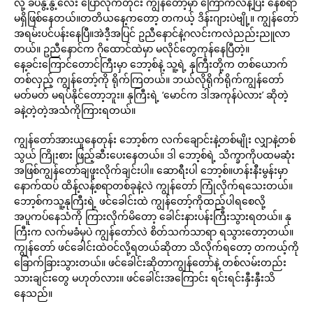
လို့ ခပ်နွဲ့နွဲ့လေး ပြောလိုက်တိုင်း ကျွန်တော့်မှာ ကြောက်လန့်ပြီး နေစရာ
မရှိဖြစ်နေတယ်။တတိယနေ့ကတော့ တကယ့် ဒိန်းဂျားပဲဗျို့။ ကျွန်တော်
အရမ်းပင်ပန်းနေပြီ။အဲဒီ့အပြင် ဥညီနောင်နဲ့ဂလင်းကလဲညည်းညူလာ
တယ်။ ဥညီနောင်က ဂိုထောင်ထဲမှာ မလိုင်တွေကုန်နေပြီတဲ့။
နေ့ခင်းကြောင်တောင်ကြီးမှာ ဘော့စ်နဲ့ သူ့ရဲ့ နုကြီးတို့က တစ်ယောက်
တစ်လှည့် ကျွန်တော့်ကို ရိုက်ကြတယ်။ ဘယ်လိုရိုက်ရိုက်ကျွန်တော်
မတ်မတ် မရပ်နိုင်တော့ဘူး။ နုကြီးရဲ့ ‘မောင်က ဒါအကုန်ပဲလား’ ဆိုတဲ့
ခနဲ့တဲ့တဲ့အသံကိုကြားရတယ်။
ကျွန်တော်အားယူနေတုန်း ဘော့စ်က လက်ချောင်းနဲ့တစ်မျိုး လျှာနဲ့တစ်
သွယ် ကြိုးစား ဖြည့်ဆီးပေးနေတယ်။ ဒါ ဘော့စ်ရဲ့ သိက္ခာကိုပထမဆုံး
အဖြစ်ကျွန်တော်ချဖူးလိုက်ချင်းပါ။ ဆောရီးပါ ဘော့စ်။ဟန်းနီးမွန်းမှာ
နောက်ထပ် ထိန့်လန့်စရာတစ်ခုနဲ့လဲ ကျွန်တော် ကြုံလိုက်ရသေးတယ်။
ဘော့စ်ကသူ့နုကြီးရဲ့ ဖင်ခေါင်းထဲ ကျွန်တော့်ကိုထည့်ပါရစေလို့
အပူကပ်နေသံကို ကြားလိုက်မိတော့ ခေါင်းနားပန်းကြီးသွားရတယ်။ နု
ကြီးက လက်မခံမှပဲ ကျွန်တော်လဲ စိတ်သက်သာရာ ရသွားတော့တယ်။
ကျွန်တော် ဖင်ခေါင်းထဲဝင်လို့ရတယ်ဆိုတာ သိလိုက်ရတော့ တကယ့်ကို
ခြောက်ခြားသွားတယ်။ ဖင်ခေါင်းဆိုတာကျွန်တော်နဲ့ တစ်လမ်းတည်း
သားချင်းတွေ မဟုတ်လား။ ဖင်ခေါင်းအကြောင်း ရင်းရင်းနှီးနှီးသိ
နေသည်။