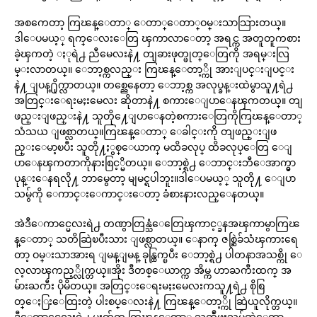
အစကေတာ့ ကြၽန္ေတာ္ ေတာ္ေတာ္ဝမ္းသာသြားတယ္။
ဒါေပမယ့္ ရက္ေလးေတြ ၾကာလာေတာ့ အရင္က အတူတူကစား
ခဲ့ၾကတဲ့ ႏုရဲ႕ ညီမေလးနဲ႔ တျခားဖုတ္ဖုတ္ေတြကို အရမ္းလြ
မ္းလာတယ္။ ေဘာ့စ္ကလည္း ကြၽန္ေတာ့္ကို အားျပင္းျပင္း
နဲ႔ ျပန္႐ိုက္လာတယ္။ တစ္ညေနေတာ့ ေဘာ့စ္က အလုပ္ခန္းထဲမွာသူ႔ရဲ႕
အတြင္းေရးမႈးမေလး ဆိုတာနဲ႔ စကားေျပာေနၾကတယ္။ တျ
ဖည္းျဖည္းနဲ႔ သူတို႔ေျပာေနတဲ့စကားေတြကိုကြၽန္ေတာ္
သံသယ ျဖစ္လာတယ္။ကြၽန္ေတာ္ ေခါင္းကို တျဖည္းျဖ
ည္းေမာ့ၿပီး သူတို႔ႏွစ္ေယာက္ မထိခလုပ္ ထိခလုပ္ေတြ ေျ
ပာေနၾကတာကိုနားစြင့္မိတယ္။ ေဘာ့စ္ရဲ႕ ေဘာင္းဘီေအာက္မွာ
ပုန္းေနရလို႔ ဘာမွေတာ့ မျမင္ရပါဘူး။ဒါေပမယ့္ သူတို႔ ေျပာ
သမွ်ကို ေကာင္းေကာင္းေတာ့ ခံစားနားလည္ေနတယ္။
အဲဒီေကာင္မေလးရဲ႕ တဏွာတြန္သံေတြေၾကာင့္ခနအၾကာမွာကြၽ
န္ေတာ္ သတိဆြဲၿပီးသား ျဖစ္လာတယ္။ ေနာက္ ဇစ္ဆြဲခ်သံၾကားရေ
တာ့ ဝမ္းသာအားရ ျမန္ျမန္ ခုန္ထြက္ၿပီး ေဘာ့စ္ရဲ႕ ပါတနာအသစ္ကို ေ
လ့လာၾကည့္လိုက္တယ္။အိုး ဒီတစ္ေယာက္က အိမ္က ဟာႀကီးထက္ အ
မ်ားႀကီး ပိုမိတယ္။ အတြင္းေရးမႈးမေလးကသူ႔ရဲ႕ စိုစြ
တ္ေႏြးေထြးတဲ့ ပါးစပ္ေလးနဲ႔ ကြၽန္ေတာ့္ကို ဆြဲယူလိုက္တယ္။
ဒီေကာင္မေလးရဲ႕ မႈတ္ခ်က္က ကြၽန္ေတာ္ ႀကဳံဖူးသမွ်ထဲေတာ့