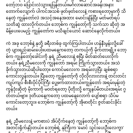
တော့်ဘဝ ပြောင်းလဲသွားရပြန်တယ်။မင်္ဂလာဆောင်အခန်းအနား
တောက်လျောက် ပါကင်အသစ် ဖုတ်ဖုတ်လေးနဲ့ ကစားရတော့မှာကို သိ
နေတဲ့ ကျွန်တော်လဲ အသင့်အနေအထား မောင်းချိန်ပြီး မတ်မတ်ရပ်
သတိဆွဲ ထားလိုက်တယ်။ ဘော့စ်က ကျွန်တော့်ကို သက်သာ ဆိုတဲ့ အ
မိန့်ပေးပေမည့် ကျွန်တော်က မသိချင်ယောင် ဆောင်နေလိုက်တယ်။
ကဲ အခု ဘော့စ်နဲ့ နုတို့ ခရီးတစ်ခု ထွက်ကြပါတယ်။ ဟန်နီးမွန်းလို့ခေါ်
တဲ့ ပျားရည်ဆမ်းပေါ့။ပထမနေ့ကတော့ တကယ့်ကို မိုက်တာဗျို့။ ဘော့
စ်က ကျွန်တော့်ခေါင်းကို နုရဲ့ ညီမလေးနဲ့ စပြီး မိတ်ဆတ်ပေးလိုက်
တယ်။ နုရဲ့ညီမလေးကို ကျွန်တော် အရမ်း ကြိုက်သွားတယ်။ အသဲ
ခိုက်သွားတယ်ဆိုပါတော့။ ကောင်မလေးက အရမ်းလှပြီး ချစ်စရာ
ကောင်းလွန်းတယ်။ ပြီးတော့ ကျွန်တော့်ကို လိုလိုလားလားနဲ့ တင်းတင်း
ကျပ်ကျပ် စီးစီးပိုင်ပိုင်ကြီး ပွေ့ဖက်ထားတယ်။ကျွန်တော် အရမ်းမုန်းတဲ့
ကွန်ဒုံးဆိုတဲ့ မိုးကာကို မဝတ်ရတော့ ပိုတိုးလို့ ကျေနပ်မိတယ်။အရမ်း ဂွ
တ်တယ်ဗျာ။ ဒုတိယနေ့ကတော့ ပထမနေ့လောက် ပျော်စရာ သိပ်မ
ကောင်းတော့ဘူး။ ဘော့စ်က ကျွန်တော့်ကို အိုဗာတိုင်း ဇွတ်ဆင်းခိုင်း
တယ်။
နုရဲ့ ညီမလေးနဲ့ မကစားပဲ အိပ်ငိုက်နေတဲ့ ကျွန်တော့်ကို ဘော့စ်က
အတင်းရိုက်နှိုးတယ်။ ဘော့စ်ရဲ့ နုကြီးက ‘မောင် သွင်းပေးဦးလေကွာ’