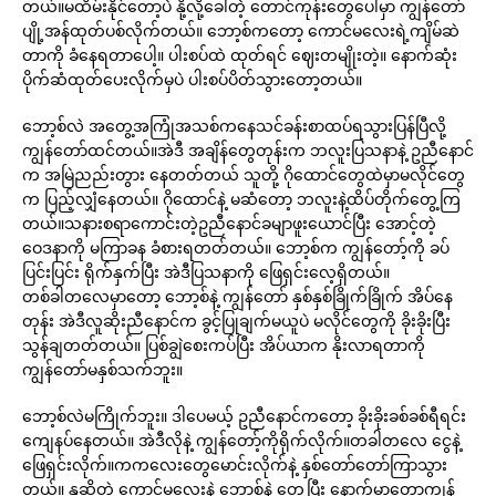
တယ်။မထိမ်းနိုင်တော့ပဲ နို့လို့ခေါ်တဲ့ တောင်ကုန်းတွေပေါ်မှာ ကျွန်တော်
ပျို့အန်ထုတ်ပစ်လိုက်တယ်။ ဘော့စ်ကတော့ ကောင်မလေးရဲ့ကျိမ်ဆဲ
တာကို ခံနေရတာပေါ့။ ပါးစပ်ထဲ ထုတ်ရင် ဈေးတမျိုးတဲ့။ နောက်ဆုံး
ပိုက်ဆံထုတ်ပေးလိုက်မှပဲ ပါးစပ်ပိတ်သွားတော့တယ်။
ဘော့စ်လဲ အတွေ့အကြုံအသစ်ကနေသင်ခန်းစာထပ်ရသွားပြန်ပြီလို့
ကျွန်တော်ထင်တယ်။အဲဒီ အချိန်တွေတုန်းက ဘလူးပြသနာနဲ့ ဥညီနောင်
က အမြဲညည်းတွား နေတတ်တယ် သူတို့ ဂိုထောင်တွေထဲမှာမလိုင်တွေ
က ပြည့်လျှံနေတယ်။ ဂိုထောင်နဲ့ မဆံတော့ ဘလူးနဲ့ထိပ်တိုက်တွေ့ကြ
တယ်။သနားစရာကောင်းတဲ့ဥညီနောင်ခမျာဖူးယောင်ပြီး အောင့်တဲ့
ဝေဒနာကို မကြာခန ခံစားရတတ်တယ်။ ဘော့စ်က ကျွန်တော့်ကို ခပ်
ပြင်းပြင်း ရိုက်နှက်ပြီး အဲဒီပြသနာကို ဖြေရှင်းလေ့ရှိတယ်။
တစ်ခါတလေမှာတော့ ဘော့စ်နဲ့ ကျွန်တော် နှစ်နှစ်ခြိုက်ခြိုက် အိပ်နေ
တုန်း အဲဒီလူဆိုးညီနောင်က ခွင့်ပြုချက်မယူပဲ မလိုင်တွေကို ခိုးခိုးပြီး
သွန်ချတတ်တယ်။ ပြစ်ချွဲစေးကပ်ပြီး အိပ်ယာက နိုးလာရတာကို
ကျွန်တော်မနှစ်သက်ဘူး။
ဘော့စ်လဲမကြိုက်ဘူး။ ဒါပေမယ့် ဥညီနောင်ကတော့ ခိုးခိုးခစ်ခစ်ရီရင်း
ကျေနပ်နေတယ်။ အဲဒီလိုနဲ့ ကျွန်တော့်ကိုရိုက်လိုက်။တခါတလေ ငွေနဲ့
ဖြေရှင်းလိုက်။ကကလေးတွေမောင်းလိုက်နဲ့ နှစ်တော်တော်ကြာသွား
တယ်။ နုဆိုတဲ့ ကောင်မလေးနဲ့ ဘော့စ်နဲ့ တွေ့ပြီး နောက်မှာတော့ကျွန်