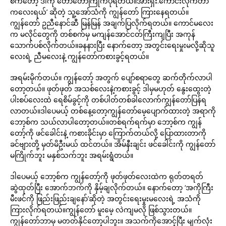
စ်ကတော့ ဒါကို တော်တော်ကြိုက်ပုံရတယ်။အားရှီး.ကောင်းလိုက်တာ
ကလေးရယ်’ ဆိုတဲ့ သူ့အော်သံကို ကျွန်တော် ကြားနေရတယ်။
ကျွန်တော် ဥညီနောင်ဆီ မြန်မြန် အချက်ပြလိုက်ရတယ်။ ကောင်မလေး
က မလိုင်တွေကို တစ်စက်မှ မကျန်အောင်ငတ်ကြီးကျပြီး အကုန်
သောက်ပစ်လိုက်တယ်။ခနနားပြီး နောက်တော့ အတွင်းရေးမှုးမလို့ဆိုသူ
လေးရဲ့ ညီမလေးနဲ့ ကျွန်တော်ကစားခွင့်ရတယ်။
အရမ်းမိုက်တယ်။ ကျွန်တော့် အတွက် ပျော်စရာတွေ ဆက်တိုက်လာပါ
တော့တယ်။ ဖုတ်ဖုတ် အသစ်လေးနဲ့ကစားခွင့် ဒါမှမဟုတ် နွေးထွေးတဲ့
ပါးစပ်လေးထဲ ရေစိမ်ခွင့်ကို တစ်ပါတ်တစ်ခါလောက်ကျွန်တော်ပြန်ရ
လာတယ်။ဒါပေမယ့် တစ်နေ့တော့ကျွန်တော်မေ့ပျောက်ထားတဲ့ အရာကို
ဘော့စ်က သယ်လာပါတော့တယ်။တစ်ရက်ရက်မှာ ဘော့စ်က ကျွန်
တော့်ကို ဖင်ခေါင်းနဲ့ ကစားခိုင်းမှာ ကြောက်တယ်လို့ ပြောထားတာကို
ခင်ဗျားတို့ မှတ်မိဦးမယ် ထင်တယ်။ အိမ်နီးချင်း ဖင်ခေါင်းကို ကျွန်တော်
မကြိုက်ဘူး မနှစ်သက်ဘူး အရမ်းရွံတယ်။
ဒါပေမယ့် ဘော့စ်က ကျွန်တော့်ကို ဖုတ်ဖုတ်လေးထဲက ရုတ်တရတ်
ဆွဲထုတ်ပြီး အောက်ဘက်ကို နှိမ့်ချလိုက်တယ်။ နောက်တော့ ‘အကိုကြီး
မီးဖင်ကို ဖြည်းဖြည်းချနော်’ဆိုတဲ့ အတွင်းရေးမှုးမလေးရဲ့ အသံကို
ကြားလိုက်ရတယ်။ကျွန်တော် မူးမေ့ လဲကျမလို ဖြစ်သွားတယ်။
ကျွန်တော်ဘာမှ မတတ်နိုင်တော့ပါဘူး။ အသက်ကိုအောင့်ပြီး မျက်လုံး