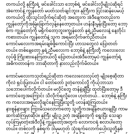
တကယ်လို့ နုကြီးရဲ့ ဖင်ခေါင်းသာ ဘော့စ်ရဲ့ ဖင်ခေါင်းလိုမျိုးပဲဆိုရင်
အဲကောင်နဲ့ ကျွန်တော် မပတ်သတ်ချင်ဘူး။ နုကြီးက ငြင်းဆန်ပေမယ့်
တကယ်လို့ ထိုးသွင်းလိုက်ရင်ဆိုတဲ့ အတွေးက အဲဒီနေ့ကတည်းက
ကျွန်တော့်ကိုအမြဲခြောက်လှန့်နေတော့တယ်။ ဟန်းနီးမွန်းပြီးတော့ ဘော့
စ်က ကျွန်တော့်ကို မရိုက်တော့ဘူး။ကျွန်တော် နုရဲ့ညီမလေးနဲ့ နေ့တိုင်း
ကစားတယ်။ ကျွန်တော်နဲ့ သူက အရမ်းလိုက်ဖက်ညီတယ်။
ကောင်မလေးကအရမ်းချစ်ဖို့ကောင်းပြီး ဟာသတွေလဲ ပြောတတ်
တယ်။ တစ်နေ့တော့ နုရဲ့ညီမလေးက ဘော့စ်နဲ့ နုကြီးတို့ ကလေးလေး
လုပ်ဖို့ ကြိုးစားနေကြတယ်လို့ ပြောတယ်။အဲဒီတော့မှပဲ ကျွန်တော့်ရဲ့
အဓိကတာဝန်က ဘာဆိုတာကို နားလည်လိုက်မိတယ်။
ကောင်မလေးကသုတ်ရည်ဆိုတာ ကလေးလေးလုပ်တဲ့ မျိုးစေ့ဆိုတာ
ကိုလဲ ရှင်းပြတယ်။ ငါ တော်တော် ဒူတဲ့ကောင်လို့ ကိုယ့်ဘာသာ
သဘောပေါက်လိုက်တယ်။ မလိုင်တွေ တန်နဲ့ချီပြီး ထုတ်ပြီးတော့မှ ဒီ
ကောင်တွေအကြောင်း သိလိုက်ရလို့လေ။ ဟုတ်တယ်… ဘော့စ်နဲ့ နုကြီး
က ကလေးအရမ်းလိုချင်နေကြပြီ။သူတို့ ပလန်ဆွဲကြတယ်။
နားစွန်နားဖျား ကြားမိသလောက်တော့ သူတို့ကအချိန်ဇယားချပြီး ကာမ
ဆက်ဆံကြမှာဆိုပဲ။ နုကြီး မျိုးဥ ဥတဲ့ အချိန်တွေကို ရွေးပြီး သေချာ
လုပ်ကြမှာတဲ့။အဲဒီလိုနဲ့ ကျွန်တော့်အတွက် လောကငရဲ စလာပါတော့
တယ်။ တစ်လကို နှစ်ရက် ဒါမှမဟုတ် သုံးရက်လောက်ပေါ့။သူတို့နှစ်