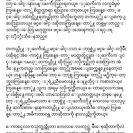
တာ့ ေခါင္းနားပန္းႀကီးသြားရတယ္။ ႏုႀကီးက လက္မခံမွပဲ
ကြၽန္ေတာ္လဲ စိတ္သက္သာရာ ရသြားေတာ့တယ္။ ကြၽန္ေတာ္ ဖ
င္ေခါင္းထဲဝင္လို႔ရတယ္ဆိုတာ သိလိုက္ရေတာ့ တကယ့္ကို ေျခာက္ျ
ခားသြားတယ္။ ဖင္ေခါင္းဆိုတာကြၽန္ေတာ္နဲ႔ တစ္လမ္းတည္း
သားခ်င္းေတြ မဟုတ္လား။ ဖင္ေခါင္းအေၾကာင္း ရင္းရ
င္းႏွီးႏွီးသိေနသည္။
တကယ္လို႔ ႏုႀကီးရဲ႕ ဖင္ေခါင္းသာ ေဘာ့စ္ရဲ႕ ဖင္ေခါင္းလိုမ်ိဳး
ပဲဆိုရင္ အဲေကာင္နဲ႔ ကြၽန္ေတာ္ မပတ္သတ္ခ်င္ဘူး။ ႏုႀကီးက ျင
င္းဆန္ေပမယ့္ တကယ္လို႔ ထိုးသြင္းလိုက္ရင္ဆိုတဲ့ အေတြးက အဲ
ဒီေန႔ကတည္းကကြၽန္ေတာ့္ကိုအၿမဲေျခာက္လွန္႔ေနေတာ့တ
ယ္။ ဟန္းနီးမြန္းၿပီးေတာ့ ေဘာ့စ္က ကြၽန္ေတာ့္ကို မ႐ိုက္ေတာ့
ဘူး။ကြၽန္ေတာ္ ႏုရဲ႕ညီမေလးနဲ႔ ေန႔တိုင္း ကစားတယ္။
ကြၽန္ေတာ္နဲ႔ သူက အရမ္းလိုက္ဖက္ညီတယ္။ ေကာင္မေလးကအရ
မ္းခ်စ္ဖို႔ေကာင္းၿပီး ဟာသေတြလဲ ေျပာတတ္တယ္။ တစ္ေန႔ေ
တာ့ ႏုရဲ႕ညီမေလးက ေဘာ့စ္နဲ႔ ႏုႀကီးတို႔ ကေလးေလးလုပ္
ဖို႔ ႀကိဳးစားေနၾကတယ္လို႔ ေျပာတယ္။အဲဒီေတာ့မွပဲ ကြၽ
န္ေတာ့္ရဲ႕ အဓိကတာဝန္က ဘာဆိုတာကို နားလည္လိုက္မိတယ္။
ေကာင္မေလးကသုတ္ရည္ဆိုတာ ကေလးေလးလုပ္တဲ့ မ်ိဳးေစ့ဆိုတာကိုလဲ
ရွင္းျပတယ္။ ငါ ေတာ္ေတာ္ ဒူတဲ့ေကာင္လို႔ ကိုယ့္ဘာသာ သေ