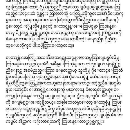
အဲတာနဲ႔ ကြၽန္ေတာ့္ခြင့္ျပဳခ်က္မယူပဲမလိုင္ေတြ တင္ပို႔လာတ
ယ္။ကြၽန္ေတာ္ ငုံ႔ၾကည့္လိုက္ေတာ့ ျဖဴျပစ္ျပစ္အႏွစ္ေတြ
လည္ေခ်ာင္းထဲ ခုန္ဆင္းသြားတာကို ေတြ႕လိုက္ရတယ္။အဲဒီေနာက္
မွာေတာ့ အၾကမ္းပတမ္း ဆြဲထုတ္တာကိုခံလိုက္ရတယ္။မထိမ္းႏို
င္ေတာ့ပဲ ႏို႔လို႔ေခၚတဲ့ ေတာင္ကုန္းေတြေပၚမွာ ကြၽန္ေ
တာ္ ပ်ိဳ႕အန္ထုတ္ပစ္လိုက္တယ္။ ေဘာ့စ္ကေတာ့ ေကာင္မေလးရဲ႕က်ိမ္ဆဲတာကို
ခံေနရတာေပါ့။ ပါးစပ္ထဲ ထုတ္ရင္ ေဈးတမ်ိဳးတဲ့။ ေနာက္ဆုံး ပိုက္ဆံထု
တ္ေပးလိုက္မွပဲ ပါးစပ္ပိတ္သြားေတာ့တယ္။
ေဘာ့စ္လဲ အေတြ႕အႀကဳံအသစ္ကေနသင္ခန္းစာထပ္ရသြားျပန္ၿပီလို႔
ကြၽန္ေတာ္ထင္တယ္။အဲဒီ အခ်ိန္ေတြတုန္းက ဘလူးျပသနာနဲ႔ ဥ
ညီေနာင္က အၿမဲညည္းတြား ေနတတ္တယ္ သူတို႔ ဂိုေထာင္ေတြထဲ
မွာမလိုင္ေတြက ျပည့္လွ်ံေနတယ္။ ဂိုေထာင္နဲ႔ မဆံေတာ့ ဘလူး
နဲ႔ထိပ္တိုက္ေတြ႕ၾကတယ္။သနားစရာေကာင္းတဲ့ဥညီေနာင္ခမ်ာ
ဖူးေယာင္ၿပီး ေအာင့္တဲ့ေဝဒနာကို မၾကာခန ခံစားရတတ္တယ္။ ေ
ဘာ့စ္က ကြၽန္ေတာ့္ကို ခပ္ျပင္းျပင္း ႐ိုက္ႏွက္ၿပီး အဲဒီျပသနာ
ကို ေျဖရွင္းေလ့ရွိတယ္။ တစ္ခါတေလမွာေတာ့ ေဘာ့စ္နဲ႔ ကြၽ
န္ေတာ္ ႏွစ္ႏွစ္ၿခိဳက္ၿခိဳက္ အိပ္ေနတုန္း အဲဒီလူဆိုးညီေနာင္က ခြ
င့္ျပဳခ်က္မယူပဲ မလိုင္ေတြကို ခိုးခိုးၿပီး သြန္ခ်တတ္တယ္။ ျပစ္ခြၽဲေစး
ကပ္ၿပီး အိပ္ယာက ႏိုးလာရတာကို ကြၽန္ေတာ္မႏွစ္သက္ဘူး။