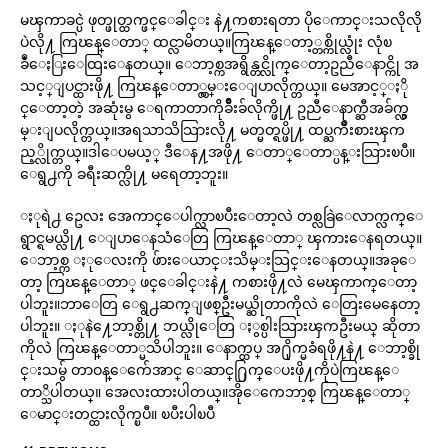
မၾကာခင္ပဲ ဖုတ္ဖုတ္ထက္ဖင္ေခါင္း နဲ႔ကစားရတာ ပိုေကာင္းသလိုလို
ပဲလို႔ ကြၽန္ေတာ္ ထင္လာမိတယ္။ကြၽန္ေတာ့္တစ္ကိုယ္လုံး လုံၿ
ခဳံေႏြးေထြးေနတယ္။ ေဘာ့စ္ကအရွိန္တင္လိုက္ေတာ့ဥညီေနာင္ကို အ
သင့္ျပင္ထားဖို႔ ကြၽန္ေတာ္လွမ္းေျပာလိုက္တယ္။ မေအာင့္ႏို
င္ေတာ့တဲ့ အဆုံးမွ ေရကာတာကိုခ်ိဳးခ်လိုက္ဖို႔ ဥညီေနာက္ဆီအခ်က္လွ
မ္းျပလိုက္တယ္။အရသာသိသြားလို႔ မတ္မတ္ရပ္ဖို႔ ထပ္ႀကိဳးစားၾက
ည့္လိုက္တယ္။ဒါေပမယ့္ ဒီေန႔အဖို႔ ေတာ္ေတာ္ပန္းသြားၿပီ။
ေရွ႕ကို ခရီးဆက္လို႔ မရေတာ့ဘူး။
ႏုရဲ႕ ဥေလး အေကာင္ေပါက္လာၿပီးေတာ့လဲ တစ္လခြဲေလာက္လက္ေ
ရွာင္ရမယ္လို႔ ေျပာေနသံေတြ ကြၽန္ေတာ္ ၾကားေနရတယ္။
ေဘာ့စ္က ႏုေလးကို ဖ်ားေယာင္းသိမ္းသြင္းေနတယ္။အခုေ
တာ့ ကြၽန္ေတာ္ ဖင္ေခါင္းနဲ႔ ကစားဖို႔လဲ မေၾကာက္ေတာ့
ပါဘူး။ဘာေတြ ေရွ႕ဆက္ျဖစ္ဦးမယ္ဆိုတာကိုလဲ ေတြးမေနေတာ့
ပါဘူး။ ႏုနဲ႔ေဘာ့စ္တို႔ ဘယ္လိုေတြ ႏွစ္ပါးသြားၾကဦးမယ္ ဆိုတာ
ကိုလဲ ကြၽန္ေတာ္မသိပါဘူး။ ေနာက္ထပ္ အ႐ိုက္မခံရဖို႔နဲ႔ ေဘာ့စ္ခို
င္းသမွ် တာဝန္ေက်ေအာင္ ေဆာင္႐ြက္ေပးဖို႔ကိုပဲကြၽန္ေ
တာ္သိပါတယ္။ အေလးထားပါတယ္။အိုေကေဘာ့စ္ ကြၽန္ေတာ္
ေမာင္းတင္ထားလိုက္ၿပီ။ ၿပီးပါၿပီ