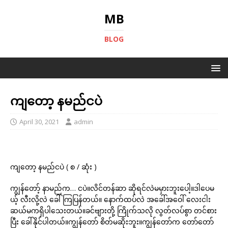
MB
BLOG
ကျတော့ နမည်ငပဲ
April 30, 2021
admin
ကျတော့ နမည်ငပဲ ( စ / ဆုံး )
ကျွန်တော့် နာမည်က… ငပဲ။လိင်တန်ဆာ ဆိုရင်လဲမမှားဘူးပေါ့။ဒါပေမ
ယ့် လီးလို့လဲ ခေါ်ကြပြန်တယ်။ နောက်ထပ်လဲ အခေါ်အဝေါ် လေးငါး
ဆယ်မကရှိပါသေးတယ်။ခင်ဗျားတို့ ကြိုက်သလို လွတ်လပ်စွာ တင်စား
ပြီး ခေါ်နိုင်ပါတယ်။ကျွန်တော် စိတ်မဆိုးဘူး။ကျွန်တော်က တော်တော်