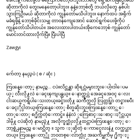
ဆိုတာကိုလဲ တွေးမနေတော့ပါဘူး။ နုနဲ့ဘော့စ်တို့ ဘယ်လိုတွေ နှစ်ပါး
သွားကြဦးမယ် ဆိုတာကိုလဲ ကျွန်တော်မသိပါဘူး။ နောက်ထပ် အရိုက်
မခံရဖို့နဲ့ ဘော့စ်ခိုင်းသမျှ တာဝန်ကျေအောင် ဆောင်ရွက်ပေးဖို့ကိုပဲ
ကျွန်တော်သိပါတယ်။ အလေးထားပါတယ်။အိုကေဘော့စ် ကျွန်တော်
မောင်းတင်ထားလိုက်ပြီ။ ပြီးပါပြီ
Zawgyi
က်ေတာ့ နမည္ငပဲ ( စ / ဆုံး )
ကြၽန္ေတာ့္ နာမည္က… ငပဲ။လိင္တန္ဆာ ဆိုရင္လဲမမွားဘူးေပါ့။ဒါေပမ
ယ့္ လီးလို႔လဲ ေခၚၾကျပန္တယ္။ ေနာက္ထပ္လဲ အေခၚအေဝၚ ေလး
ငါးဆယ္မကရွိပါေသးတယ္။ခင္ဗ်ားတို႔ ႀကိဳက္သလို လြတ္လပ္စြာ တင္စားၿပီး
ေခၚႏိုင္ပါတယ္။ကြၽန္ေတာ္ စိတ္မဆိုးဘူး။ကြၽန္ေတာ္က ေ
တာ္ေတာ္ စ႐ိုက္က်တဲ့ေကာင္ဗ်။ နဲနဲလဲ ႂကြေစာင္းေစာင္းႏိုင္တယ္။
ဒါမို႔ ငပဲဆိုတဲ့ နာမည္နဲ႔ အလိုက္ဖက္ဆုံးလို႔ထင္တာပဲ။ကြၽန္ေတာ့္ ေ
ဘာ့စ္ရဲ႕နာမည္က ေမာင္ဟိတ္ ။ သူက ႏုဆိုတဲ့ ေကာင္မေလးနဲ႔ လက္ထပ္ထား
တယ္။ ကြၽန္ေတာ့္ကို ဘဝတစ္ေလ်ာက္လုံး အႀကိမ္ႀကိမ္ ႐ိုက္ႏွ