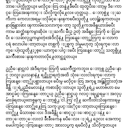
ဘာေပါက္လိုက္တယ္။ မလိုင္ေတြ တန္နဲ႔ခ်ီၿပီး ထုတ္ၿပီးေတာ့မွ ဒီေကာ
င္ေတြအေၾကာင္း သိလိုက္ရလို႔ေလ။ ဟုတ္တယ္… ေဘာ့စ္နဲ႔ ႏုႀ
ကီးက ကေလးအရမ္းလိုခ်င္ေနၾကၿပီ။သူတို႔ ပလန္ဆြဲၾကတယ္။
နားစြန္နားဖ်ား ၾကားမိသေလာက္ေတာ့ သူတို႔ကအခ်ိန္ဇယားခ်ၿပီး
ကာမ ဆက္ဆံၾကမွာဆိုပဲ။ ႏုႀကီး မ်ိဳးဥ ဥတဲ့ အခ်ိန္ေတြကို ေ႐ြးၿ
ပီး ေသခ်ာလုပ္ၾကမွာတဲ့။အဲဒီလိုနဲ႔ ကြၽန္ေတာ့္အတြက္ ေလာက
ငရဲ စလာပါေတာ့တယ္။ တစ္လကို ႏွစ္ရက္ ဒါမွမဟုတ္ သုံးရက္ေလာ
က္ေပါ့။သူတို႔ႏွစ္ေယာက္ေပါင္းၿပီး ကြၽန္ေတာ့္ကို သတ္ပစ္ဖို႔
ႀကိဳးစားေနၾကတာလို႔ေတာင္ထင္ရတယ္။
ဥညီေနာင္ကလဲ အဲဒီရက္ေတြကို မႀကိဳက္ၾကဘူး။ ေဘာ့စ္က ဥညီေနာ
င္ ဘလူးျပသနာနဲ႔ ရင္ဆိုင္လာရတဲ့အထိ သုံးေလးငါးရက္ေလာက္
ကြၽန္ေတာ့္ကိုပစ္ထားတယ္။ ၿပီးမွ မလိုင္ေတြ အကုန္ အန္ထြက္သြားတဲ့အ
ခ်ိန္ထိ ႏုရဲ႕ညီမေလးနဲ႔ ကစားခိုင္းတယ္။ သူတို႔ရဲ႕ မဟာဗ်ဴဟာ မေ
အာင္မခ်င္းကြၽန္ေတာ္ရယ္ ဥညီေနာင္ရယ္ ဂလင္းရယ္အရမ္း အလုပ္
မ်ားခဲ့ရတယ္။တစ္မနက္ ေဘာ့စ္ရဲ႕ ‘ငါ..ကြ’ လို႔ ႀကဳံးဝါးသံၾကားရမွ
ပဲကြၽန္ေတာ္တို႔ေတြ သက္ျပင္းခ်ႏိုင္ေတာ့တယ္။ကြၽန္ေ
တာ္တို႔ မိသားစုေလး ဒီအခ်ိန္ကို ေစာင့္ရင္းေစာင့္ရင္းနဲ႔ ေ
တာ္ေတာ္ေလးလဲ ခ်ဳံးခ်ဳံးက်ေန ၿပီေလ။ ႏုရဲ႕ ဥေလး အေကာင္
မေပါက္မခ်င္းကြၽန္ေတာ္ အားလပ္ရက္ ရၿပီလို႔ သိလိုက္ရတယ္။