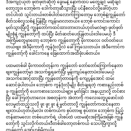
ဒီအကျင့်ယုတ် ဖုတ်ဖုတ်ဆိုတဲ့ ခွေးမနဲ့ နောက်ထပ် မတွေ့ချင် မဆုံချင်
တော့ဘူး။ ဘော့စ်က ဒေါက်တာ့ဆီသွားပြီး ပင်နီစလင်လို့ခေါ်တဲ့ဟာ
တင်ပါးထဲ သွင်းတယ်။တစ်ပါတ်လောက်ကြာတော့မှ ဘော့စ်နဲ့ကျွန်တော်
စိတ်သစ်လူသစ်နဲ့ ပြန်ပြီး ကျန်းမာလာတယ်။ ဘော့စ် ကောင်းကောင်း
မှတ်သွားပြီလို့ ကျွန်တော်ကထင်ထားတာ။ဘယ်ဟုတ်မလဲဗျာ ဖုတ်ဖုတ်
မျိုးစုံနဲ့ ကျွန်တော့်ကို ထပ်ပြီး မိတ်ဆတ်ပေးပြန်တယ်။ဒါပေမယ့် ဒီ
အကြိမ်တွေမှာတော့ ဘော့စ်က ကျွန်တော့ကို မိုးကာလေး ဝတ်ဝတ်ပေး
တယ်ဗျ။ အဲဒီမိုးကာကို ကွန်ဒုံးလို့လဲ ခေါ်ကြသေးတယ်။ အဲဒီကောင်က
ကျွန်တော့်ကို ခေါင်းကနေ ခြေထောက်အထိဖုံးပစ်တယ်။
ပထမတစ်ခါ မိုးကာဝတ်တုန်းက ကျွန်တော် တော်တော်ကြောက်နေတာ
ဗျ။ကျွန်တော့်မှာ အသက်ရှုရခက်ပြီး မွန်းကျပ်နေတာပဲ။ဒါပေမယ့်
အသက်အောင့်ထားပြီး ကျွန်တော့်တာဝန်ကို ကျေပွန်အောင် ထမ်း
ဆောင်ခဲ့ပါတယ်။ ဘော့စ်က ကွန်ဒုံးလိုမျိုး စိတ်ချရတဲ့ ကစားနည်းတစ်
ခု ကျွန်တာ့်ကို ပေးကစားသေးတယ်ဗျာ့။ မှုတ်ခြင်း အနုပညာလို့ တင်စား
ပြီး ခေါ်ကြတဲ့ဟာလေ။ အစတုန်းက အဲတာကို ကလေးတွေပူဖောင်းထဲ
လေမှုတ်ထည့်သလို ဖူး ဖူး ဖူး နဲ့ မှုတ်တာလို့ ကျွန်တော်ကထင်နေတာ
ဗျ။ဘယ်ဟုတ်ပါ့မလဲ။ တစ်ကယ်က စုပ်တာဗျ စုပ်တာ။ ဘော့စ်က ပြည့်
တန်ဆာမလေး တစ်ယောက်ရဲ့ ပါးစပ်ထဲ ပထမဆုံးအကြိမ်အဖြစ် ကျွန်
တော့်ကို သွင်းလိုက်တယ်။ဒီတစ်ခါတော့တစ်ကယ် သေပါပြီကွာလို့
ကျွန်တော် အော်ဟစ်မိတယ်။