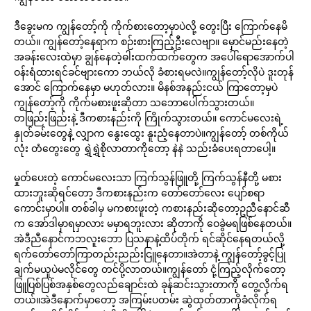
ဒီခွေးမက ကျွန်တော့်ကို ကိုက်စားတော့မှာပဲလို့ တွေးပြီး ကြောက်နေမိ
တယ်။ ကျွန်တော့်နေရာက စဉ်းစားကြည့်ဦးလေဗျာ။ မှောင်မည်းနေတဲ့
အခန်းလေးထဲမှာ ချွန်နေတဲ့ဓါးထက်ထက်တွေက အပေါ်ရောအောက်ပါ
ဝန်းရံထားရင်ခင်ဗျားကော ဘယ်လို ခံစားရမလဲ။ကျွန်တော့်လိုပဲ ဒူးတုန်
အောင် ကြောက်နေမှာ မဟုတ်လား။ မိနစ်အနည်းငယ် ကြာတော့မှပဲ
ကျွန်တော့်ကို ကိုက်မစားဖူးဆိုတာ သဘောပေါက်သွားတယ်။
တဖြည်းဖြည်းနဲ့ ဒီကစားနည်းကို ကြိုက်သွားတယ်။ ကောင်မလေးရဲ့
နှုတ်ခမ်းတွေနဲ့ လျှာက နွေးထွေး နူးညံ့နေတာပဲ။ကျွန်တော့် တစ်ကိုယ်
လုံး တံတွေးတွေ ရွှဲရွှဲစိုလာတာကိုတော့ နဲနဲ သည်းခံပေးရတာပေါ့။
မှုတ်ပေးတဲ့ ကောင်မလေးသာ ကြက်သွန်ဖြူတို့ ကြက်သွန်နီတို့ မစား
ထားဘူးဆိုရင်တော့ ဒီကစားနည်းက တော်တော်လေး ပျော်စရာ
ကောင်းမှာပါ။ တစ်ခါမှ မကစားဖူးတဲ့ ကစားနည်းဆိုတော့ဥညီနောင်ဆီ
က အော်ဒါမှာရမှာလား မမှာရဘူးလား ဆိုတာကို ဝေခွဲမရဖြစ်နေတယ်။
အဲဒီညီနောင်ကဘလူးဘော ပြသနာနဲ့ထိပ်တိုက် ရင်ဆိုင်နေရတယ်လို့
ရက်တော်တော်ကြာတည်းညည်းငြူနေတာ။အဲတာနဲ့ ကျွန်တော့်ခွင့်ပြု
ချက်မယူပဲမလိုင်တွေ တင်ပို့လာတယ်။ကျွန်တော် ငုံ့ကြည့်လိုက်တော့
ဖြူပြစ်ပြစ်အနှစ်တွေလည်ချောင်းထဲ ခုန်ဆင်းသွားတာကို တွေ့လိုက်ရ
တယ်။အဲဒီနောက်မှာတော့ အကြမ်းပတမ်း ဆွဲထုတ်တာကိုခံလိုက်ရ