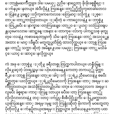
ေဘာ့စ္လဲမႀကိဳက္ဘူး။ ဒါေပမယ့္ ဥညီေနာင္ကေတာ့ ခိုးခိုးခစ္ခစ္ရီရင္း
ေက်နပ္ေနတယ္။ အဲဒီလိုနဲ႔ ကြၽန္ေတာ့္ကို႐ိုက္လိုက္။တခါတေလ
ေငြနဲ႔ေျဖရွင္းလိုက္။ကကေလးေတြေမာင္းလိုက္နဲ႔ ႏွစ္ေ
တာ္ေတာ္ၾကာသြားတယ္။ ႏုဆိုတဲ့ ေကာင္မေလးနဲ႔ ေဘာ့စ္နဲ႔
ေတြ႕ၿပီး ေနာက္မွာေတာ့ကြၽန္ေတာ့္ဘဝ ေျပာင္းလဲသြားရျပ
န္တယ္။မဂၤလာေဆာင္အခန္းအနား ေတာက္ေလ်ာက္ ပါကင္အသစ္ ဖုတ္ဖု
တ္ေလးနဲ႔ ကစားရေတာ့မွာကို သိေနတဲ့ ကြၽန္ေတာ္လဲ အသင့္အေန
အထား ေမာင္းခ်ိန္ၿပီး မတ္မတ္ရပ္သတိဆြဲ ထားလိုက္တယ္။ ေဘာ့စ္က ကြၽ
န္ေတာ့္ကို သက္သာ ဆိုတဲ့ အမိန္႔ေပးေပမည့္ ကြၽန္ေတာ္က မသိခ်
င္ေယာင္ ေဆာင္ေနလိုက္တယ္။
ကဲ အခု ေဘာ့စ္နဲ႔ ႏုတို႔ ခရီးတစ္ခု ထြက္ၾကပါတယ္။ ဟန္နီးမြန္း
လို႔ေခၚတဲ့ ပ်ားရည္ဆမ္းေပါ့။ပထမေန႔ကေတာ့ တကယ့္ကို မိုက္တာ
ဗ်ိဳ႕။ ေဘာ့စ္က ကြၽန္ေတာ့္ေခါင္းကို ႏုရဲ႕ ညီမေလးနဲ႔ စၿပီး
မိတ္ဆတ္ေပးလိုက္တယ္။ ႏုရဲ႕ညီမေလးကို ကြၽန္ေတာ္ အရမ္း ႀ
ကိဳက္သြားတယ္။ အသဲခိုက္သြားတယ္ဆိုပါေတာ့။ ေကာင္မေလးက အရမ္း
လွၿပီး ခ်စ္စရာေကာင္းလြန္းတယ္။ ၿပီးေတာ့ ကြၽန္ေတာ့္ကို
လိုလိုလားလားနဲ႔ တင္းတင္းက်ပ္က်ပ္ စီးစီးပိုင္ပိုင္ႀကီး ေပြ႕ဖက္ထားတ
ယ္။ကြၽန္ေတာ္ အရမ္းမုန္းတဲ့ ကြန္ဒုံးဆိုတဲ့ မိုးကာကို မဝတ္ရေတာ့
ပိုတိုးလို႔ ေက်နပ္မိတယ္။အရမ္း ဂြတ္တယ္ဗ်ာ။ ဒုတိယေန႔ကေတာ့ ပထ