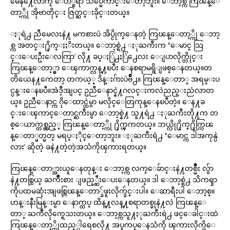
မေန႔ေလာက္ ေပ်ာ္စရာ သိပ္မေကာင္းေတာ့ဘူး။ ေဘာ့စ္က ကြၽန္ေ
တာ့္ကို အိုဗာတိုင္း ဇြတ္ဆင္းခိုင္းတယ္။
ႏုရဲ႕ ညီမေလးနဲ႔ မကစားပဲ အိပ္ငိုက္ေနတဲ့ ကြၽန္ေတာ့္ကို ေဘာ့
စ္က အတင္း႐ိုက္ႏႈိးတယ္။ ေဘာ့စ္ရဲ႕ ႏုႀကီးက ‘ေမာင္ သြ
င္းေပးဦးေလကြာ’ လို႔ ခပ္ႏြဲ႕ႏြဲ႕ေလး ေျပာလိုက္တိုင္း
ကြၽန္ေတာ့္မွာ ေၾကာက္လန္႔ၿပီး ေနစရာမရွိျဖစ္ေနတယ္။တ
တိယေန႔ကေတာ့ တကယ့္ ဒိန္းဂ်ားပဲဗ်ိဳ႕။ ကြၽန္ေတာ္ အရမ္းပ
င္ပန္းေနၿပီ။အဲဒီ့အျပင္ ဥညီေနာင္နဲ႔ဂလင္းကလဲညည္းညဴလာတ
ယ္။ ဥညီေနာင္က ဂိုေထာင္ထဲမွာ မလိုင္ေတြကုန္ေနၿပီတဲ့။ ေန႔ခ
င္းေၾကာင္ေတာင္ႀကီးမွာ ေဘာ့စ္နဲ႔ သူ႔ရဲ႕ ႏုႀကီးတို႔က တ
စ္ေယာက္တစ္လွည့္ ကြၽန္ေတာ့္ကို ႐ိုက္ၾကတယ္။ ဘယ္လို႐ိုက္႐ိုက္ကြၽ
န္ေတာ္မတ္မတ္ မရပ္ႏိုင္ေတာ့ဘူး။ ႏုႀကီးရဲ႕ ‘ေမာင္က ဒါအကုန္ပဲ
လား’ ဆိုတဲ့ ခနဲ႔တဲ့တဲ့အသံကိုၾကားရတယ္။
ကြၽန္ေတာ္အားယူေနတုန္း ေဘာ့စ္က လက္ေခ်ာင္းနဲ႔တစ္မ်ိဳး လွ်ာ
နဲ႔တစ္သြယ္ ႀကိဳးစား ျဖည့္ဆီးေပးေနတယ္။ ဒါ ေဘာ့စ္ရဲ႕ သိကၡာ
ကိုပထမဆုံးအျဖစ္ကြၽန္ေတာ္ခ်ဖူးလိုက္ခ်င္းပါ။ ေဆာရီးပါ ေဘာ့စ္။
ဟန္းနီးမြန္းမွာ ေနာက္ထပ္ ထိန္႔လန္႔စရာတစ္ခုနဲ႔လဲ ကြၽန္ေ
တာ္ ႀကဳံလိုက္ရေသးတယ္။ ေဘာ့စ္ကသူ႔ႏုႀကီးရဲ႕ ဖင္ေခါင္းထဲ
ကြၽန္ေတာ့္ကိုထည့္ပါရေစလို႔ အပူကပ္ေနသံကို ၾကားလိုက္မိေ