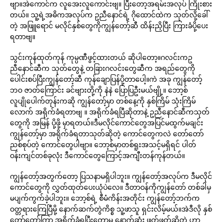
ဗျာ။အဲကောင်က လူအေးလူကောင်းဗျ။ ပြီးတော့အရမ်းအလုပ် ကြိုးစား
တယ်။ သူ့ရဲ့အဓိကအလုပ်က ဥညီနောင်ရဲ့ ဂိုထောင်ထဲက သုတ်လို့ခေါ်
တဲ့ အဖြူရောင် မလိုင်နှစ်တွေကိုကျွန်တော့်ဆီ ထိန်းညှိပြီး ကြားခံပို့ပေး
ရတာဗျ။
သွင်းကုန်ထုတ်ကုန် ကုမ္ပဏီဖွင့်ထားတယ် ဆိုပါတော့။ဂလင်းကဥ
ညီနောင်ဆီက သုတ်တွေနဲ့ တခြားဂလင်းတွေဆီက အရည်တွေကို
ပေါင်းစပ်ပြီးကျွန်တော့်ဆီ ကုန်ချောပြန်ပို့တာပေါ့။ကဲ အခု ကျွန်တော့်
ဘဝ ဇာတ်ကြောင်း ခင်ဗျားတို့ကို နဲနဲ ပြောပြဦးမယ်ဗျို့။ ဘော့စ်
လူပျိုပေါက်တုန်းကဆို ကျွန်တော့်မှာ တစ်နေ့ကို နှစ်ကြိမ် သုံးကြိမ်
လောက် အရိုက်ခံရတာဗျ ။ အရိုက်ခံရပြီဆိုတာနဲ့ ဥညီနောင်ဆီကသုတ်
တွေကို အမြန် ပို့ဖို့ မှာရတယ်။ဒီမလိုင်ကောင်တွေအပြင်မထွက်မချင်း
ကျွန်တော့်မှာ အရိုက်ခံရတာသုတ်ဆိုတဲ့ ကောင်တွေကလဲ တော်တော်
ညစ်စုပ်တဲ့ ကောင်တွေပါဗျာ။ ဘော့စ်မှာတစ်ရူးအသင့်မရှိရင် ပါတ်
ဝန်းကျင်တစ်ခုလုံး ဒီကောင်တွေကြောင့်အကျီးတန်ကုန်တယ်။
ကျွန်တော့်အတွက်တော့ ပြသနာမရှိပါဘူး။ ကျွန်တော့်အလုပ်က ဒီမလိုင်
ကောင်တွေကို လွှတ်ထုတ်ပေးယုံပဲလေ။ ဒီတာဝန်ကိုကျွန်တော် တစ်ခါမှ
မပျက်ကွက်ခဲ့ပါဘူး။ ဘော့စ်ရဲ့ စီမံကိန်းအတိုင်း ကျွန်တော့်ဘက်က
ဝတ္တရားကြေပြီမို့ နောက်ဆက်တွဲကိစ္စ သူ့ဖာသူ ရှင်းလိမ့်မယ်။အဲဒီလို နှစ်
တော်တော်ကြာ အရိုက်ခံရပြီးတော့မှ နောက်ဆုံး ဖုတ်ဖုတ်ဆိုတဲ့ ဟာ