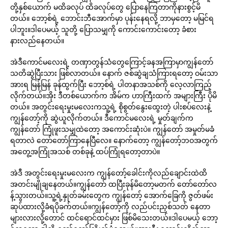
တို့နှစ်ယောက် မထိခလုပ် ထိခလုပ်တွေ ပြောနေကြတာကိုနားစွင့်မိ
တယ်။ ဘော့စ်ရဲ့ ဘောင်းဘီအောက်မှာ ပုန်းနေရလို့ ဘာမှတော့ မမြင်ရ
ပါဘူး။ဒါပေမယ့် သူတို့ ပြောသမျှကို ကောင်းကောင်းတော့ ခံစား
နားလည်နေတယ်။
အဲဒီကောင်မလေးရဲ့ တဏှာတွန်သံတွေကြောင့်ခနအကြာမှာကျွန်တော်
သတိဆွဲပြီးသား ဖြစ်လာတယ်။ နောက် ဇစ်ဆွဲချသံကြားရတော့ ဝမ်းသာ
အားရ မြန်မြန် ခုန်ထွက်ပြီး ဘော့စ်ရဲ့ ပါတနာအသစ်ကို လေ့လာကြည့်
လိုက်တယ်။အိုး ဒီတစ်ယောက်က အိမ်က ဟာကြီးထက် အများကြီး ပိုမိ
တယ်။ အတွင်းရေးမှုးမလေးကသူ့ရဲ့ စိုစွတ်နွေးထွေးတဲ့ ပါးစပ်လေးနဲ့
ကျွန်တော့်ကို ဆွဲယူလိုက်တယ်။ ဒီကောင်မလေးရဲ့ မှုတ်ချက်က
ကျွန်တော် ကြုံဖူးသမျှထဲတော့ အကောင်းဆုံးပဲ။ ကျွန်တော် အမှုတ်မခံ
ရတာလဲ တော်တော်ကြာနေပြီလေ။ နောက်တော့ ကျွန်တော့်ဘဝအတွက်
အတွေ့အကြုံအသစ် တစ်ခုနဲ့ ထပ်ကြုံရတော့တာပဲ။
အဲဒီ အတွင်းရေးမှုးမလေးက ကျွန်တော့်ခေါင်းကိုလည်ချောင်းထဲထိ
အတင်းမျိုချနေတယ်။ကျွန်တော် ထပြီးခုန်မိတော့မတက် တော်တော်လ
န့်သွားတယ်။သူ့ရဲ့နှုတ်ခမ်းတွေက ကျွန်တော့် အောက်ခြေကို ဇွတ်ဖမ်း
ဆုပ်ထားလို့ခံရပိုခက်တယ်။ကျွန်တော့်ကို လည်ပင်းညှစ်သတ် နေတာ
များလားလို့တောင် ထင်ရောင်ထင်မှား ဖြစ်မိသေးတယ်။ဒါပေမယ့် ဘော့