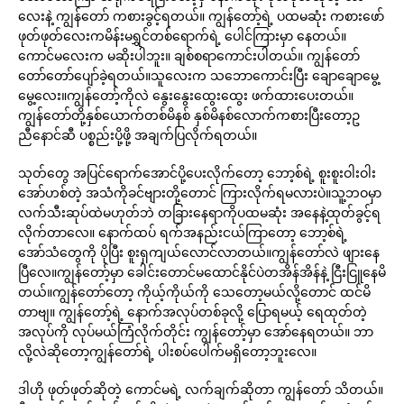
လေးနဲ့ ကျွန်တော် ကစားခွင့်ရတယ်။ ကျွန်တော့်ရဲ့ ပထမဆုံး ကစားဖော်
ဖုတ်ဖုတ်လေးကမိန်းမရွှင်တစ်ရောက်ရဲ့ ပေါင်ကြားမှာ နေတယ်။
ကောင်မလေးက မဆိုးပါဘူး။ ချစ်စရာကောင်းပါတယ်။ ကျွန်တော်
တော်တော်ပျော်ခဲ့ရတယ်။သူလေးက သဘောကောင်းပြီး ချောချောမွေ့
မွေ့လေး။ကျွန်တော့်ကိုလဲ နွေးနွေးထွေးထွေး ဖက်ထားပေးတယ်။
ကျွန်တော်တို့နှစ်ယောက်တစ်မိနစ် နှစ်မိနစ်လောက်ကစားပြီးတော့ဥ
ညီနောင်ဆီ ပစ္စည်းပို့ဖို့ အချက်ပြလိုက်ရတယ်။
သုတ်တွေ အပြင်ရောက်အောင်ပို့ပေးလိုက်တော့ ဘော့စ်ရဲ့ စူးစူးဝါးဝါး
အော်ဟစ်တဲ့ အသံကိုခင်ဗျားတို့တောင် ကြားလိုက်ရမလားပဲ။သူ့ဘဝမှာ
လက်သီးဆုပ်ထဲမဟုတ်ဘဲ တခြားနေရာကိုပထမဆုံး အနေနဲ့ထုတ်ခွင့်ရ
လိုက်တာလေ။ နောက်ထပ် ရက်အနည်းငယ်ကြာတော့ ဘော့စ်ရဲ့
အော်သံတွေကို ပိုပြီး စူးရှကျယ်လောင်လာတယ်။ကျွန်တော်လဲ ဖျားနေ
ပြီလေ။ကျွန်တော့်မှာ ခေါင်းတောင်မထောင်နိုင်ပဲတအိန်အိန်နဲ့ ငြီးငြူနေမိ
တယ်။ကျွန်တော်တော့ ကိုယ့်ကိုယ်ကို သေတော့မယ်လို့တောင် ထင်မိ
တာဗျ။ ကျွန်တော့်ရဲ့ နောက်အလုပ်တစ်ခုလို့ ပြောရမယ့် ရေထုတ်တဲ့
အလုပ်ကို လုပ်မယ်ကြံလိုက်တိုင်း ကျွန်တော့်မှာ အော်နေရတယ်။ ဘာ
လို့လဲဆိုတော့ကျွန်တော်ရဲ့ ပါးစပ်ပေါက်မရှိတော့ဘူးလေ။
ဒါဟို ဖုတ်ဖုတ်ဆိုတဲ့ ကောင်မရဲ့ လက်ချက်ဆိုတာ ကျွန်တော် သိတယ်။