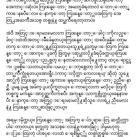
အေကာင္းဆုံးပဲ။ ကြၽန္ေတာ္ အမႈတ္မခံရတာလဲ ေတာ္ေတာ္ၾ
ကာေနၿပီေလ။ ေနာက္ေတာ့ ကြၽန္ေတာ့္ဘဝအတြက္ အေ
တြ႕အႀကဳံအသစ္ တစ္ခုနဲ႔ ထပ္ႀကဳံရေတာ့တာပဲ။
အဲဒီ အတြင္းေရးမႈးမေလးက ကြၽန္ေတာ့္ေခါင္းကိုလည္ေ
ခ်ာင္းထဲထိအတင္းမ်ိဳခ်ေနတယ္။ကြၽန္ေတာ္ ထၿပီးခုန္မိေတာ့မ
တက္ ေတာ္ေတာ္လန္႔သြားတယ္။သူ႔ရဲ႕ႏႈတ္ခမ္းေတြက ကြၽ
န္ေတာ့္ ေအာက္ေျခကို ဇြတ္ဖမ္းဆုပ္ထားလို႔ခံရပိုခက္တယ္။ကြၽ
န္ေတာ့္ကို လည္ပင္းညႇစ္သတ္ ေနတာမ်ားလားလို႔ေတာင္ ထင္ေရာင္ထင္မွ
ား ျဖစ္မိေသးတယ္။ဒါေပမယ့္ ေဘာ့စ္ကေတာ့ ဒါကို ေတာ္ေ
တာ္ႀကိဳက္ပုံရတယ္။အားရွီး.ေကာင္းလိုက္တာ ကေလးရယ္’ ဆိုတဲ့ သူ႔ေ
အာ္သံကို ကြၽန္ေတာ္ ၾကားေနရတယ္။ကြၽန္ေတာ္ ဥညီေနာ
င္ဆီ ျမန္ျမန္ အခ်က္ျပလိုက္ရတယ္။ ေကာင္မေလးက မလိုင္ေတြကို
တစ္စက္မွ မက်န္ေအာင္ငတ္ႀကီးက်ၿပီး အကုန္ေသာက္ပစ္လိုက္တယ္။ခနနားၿ
ပီး ေနာက္ေတာ့ အတြင္းေရးမႈးမလို႔ဆိုသူေလးရဲ႕ ညီမေလး
နဲ႔ ကြၽန္ေတာ္ကစားခြင့္ရတယ္။
အရမ္းမိုက္တယ္။ ကြၽန္ေတာ့္ အတြက္ ေပ်ာ္စရာေတြ ဆက္တိုက္လာ
ပါေတာ့တယ္။ ဖုတ္ဖုတ္ အသစ္ေလးနဲ႔ကစားခြင့္ ဒါမွမဟုတ္
ေႏြးေထြးတဲ့ ပါးစပ္ေလးထဲ ေရစိမ္ခြင့္ကို တစ္ပါတ္တစ္ခါေလာက္ကြၽ