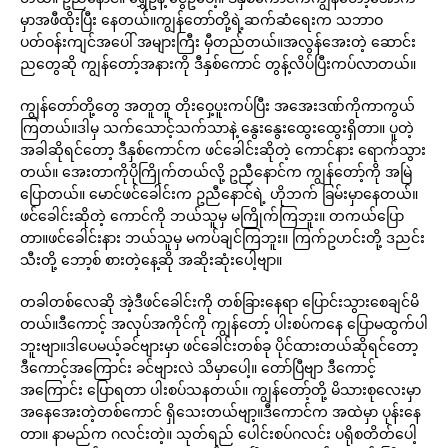
မှာအဖီထိုးပြီး နေတယ်။ကျွန်တော်တို့ရဲ့ဆက်ဆံရေးက သဘာဝ
ပတ်ဝန်းကျင်အပေါ် အများကြီး မှီတည်တယ်။အလွန်အေးတဲ့ ဆောင်း
ညတွေဆို ကျွန်တော့်အနားကို ဒီနှစ်ကောင် တွန့်လိပ်ပြီးကပ်လာတယ်။
ကျွန်တော်တို့တွေ အတူတူ တိုးဝှေ့ပူးကပ်ပြီး အအေးဒဏ်ကိုကာကွယ်
ကြတယ်။ဒါမှ သက်သောင့်သက်သာနဲ့ နွေးနွေးထွေးထွေးရှိတာ။ ပူတဲ့
အခါဆိုရင်တော့ ဒီနှစ်ကောင်က ဖင်ခေါင်းဆိုတဲ့ ကောင်နား ရောက်သွား
တယ်။ အေးတာကိုပိုကြိုက်တယ်လို့ ဥညီနောင်က ကျွန်တော့်ကို အမြဲ
ပြောတယ်။ မောင်ဖင်ခေါင်းက ဥညီနောင်ရဲ့ ဟိုဘက် ခြမ်းမှာနေတယ်။
ဖင်ခေါင်းဆိုတဲ့ ကောင်ကို ဘယ်သူမှ မကြိုက်ကြဘူး။ တကယ်ပြော
တာ။ဖင်ခေါင်းနား ဘယ်သူမှ မကပ်ချင်ကြဘူး။ ကြက်ဥဟင်းတို့ ဒညင်း
သီးတို့ ဘော့စ် စားတဲ့နေ့ဆို အဆိုးဆုံးပေါ့ဗျာ။
တခါတစ်လေဆို အဲ့ဒီဖင်ခေါင်းကို တစ်ခြားနေရာ ပြောင်းသွားစေချင်မိ
တယ်။ဒီကောင့် အလုပ်အကိုင်ကို ကျွန်တော့် ပါးစပ်ကနေ ပြောမထွက်ပါ
ဘူးဗျာ။ဒါပေမယ့်ခင်ဗျားမှာ ဖင်ခေါင်းတစ်ခု ပိုင်ထားတယ်ဆိုရင်တော့
ဒီကောင့်အကြောင်း ခင်ဗျားလဲ သိမှာပေါ့။ တော်ပြီဗျာ ဒီကောင့်
အကြောင်း ပြောရတာ ပါးစပ်သနတယ်။ ကျွန်တော့်တို့ မိသားစုလေးမှာ
အနေအေးတဲ့တစ်ကောင် ရှိသေးတယ်ဗျာ့။ဒီကောင်က အထဲမှာ ပုန်းနေ
တာ။ နာမည်က ဂလင်းတဲ့။ သုတ်ရည် ပေါင်းစပ်ဂလင်း ပရိုစတိတ်ပေါ့