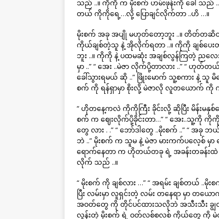
သည် ..။ ကိုကို က မိုးစက် ဟမ်းဖုန်းကို ခေါ် သည် .
တယ် ကိုကိုရေ့…လို့ ပြောချင်လိုက်တာ ..ဟိ …။
မိုးစက် အခု အပျို မဟုတ်တော့ဘူး ..။ တိတ်တဆိတ်
ကိုယ်ချစ်တဲ့သူ နဲ့ အိုလိုက်ရတာ ..။ ကိုကို ခ
ဘူး ..။ ကိုကို နဲ့ ပထမဆုံး အချစ်လွန်ကြတဲ့ ညလေးမိ
မှာ ..” “ အေး ..မဲဇာ လိုက်ပို့တာလား ..” “ ဟုတ်တယ်
ခေါ်သွားရမယ် ဆို ..” ဖြိုးမောက် သူ့စကား နဲ့ သ
စက် ကို ရန်ရှာမှာ စိုးလို့ မဲဇာလို လူတယောက် ကို က
“ ဟိုတနေ့ကလဲ ကိုကိုကြီး ခိုင်းလို့ ဆိုပြီး မိန်း
စက် က ဈေးလိုက်ပို့ခိုင်းတာ…” “ အေး..သူ့ကို ကိ
တွေ လား . .” “ ဘော်ဒါတွေ ..မိုးစက် ..” “ အခု ဘယ်
ဘဲ ..” မိုးစက် က သူမ နဲ့ မဲဇာ မားကက်ပလေ့စ် မှ
ရောက်နေတာ က ဟိုတယ်တခု ရဲ့ အခန်းတခန်းထဲ မှာ 
လိုက် သည် ..။
“ မိုးစက် ကို ချစ်လား …” “ အရမ်း ချစ်တယ် ..မိုးစက
ပြီး လမ်းမှာ လူရှင်းတဲ့ လမ်း တနေရာ မှာ တယော
အဝတ်တွေ ကို တိုင်ပင်ထားသလိုဘဲ အသီးသီး ချွတ
လွန်းတဲ့ မိုးစက် ရဲ့ ဝတ်လစ်စလစ် ကိုယ်တွေ ကို မဲ