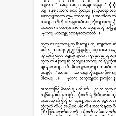
ကျလား ..” “ အငျး..အငျး..အရမျးအရမျး ..” က
ယျ ..။ နှဈယောကျစလုံး ဦးတညျနတေဲ့နရော တခု ကိ
ဆောင့ျအားက ကွမျးလာတယျ ..။ အားပါလာ တယျ 
တယျ ..။ ကိုကို့အတနျတဆုံး..ဝငျလိုကျ ထှကျလို
စောစော က မတရား အကောငျးလှနျသလို ကငြျတက
..မိုးစကျ ဖလကျပွသှားရတော့တာဘဲ ..။
ကိုကို လဲ သူ့အတနျကို မိုးစကျ ပတျပတျထဲက ဆှ
ပေါကျ က အရဖွေူဖွူပစြျပစြျတှေ တအား ပနျး
ကို ကိုကို ထုတျပဈလိုကျတာ ..။ ပူနှေးနှေး သ
ကိုကို က နောကျဆုံ သုတျရတေစကျ ကနြျတဲ့အထ
မျး နတေယျ ..။ အို ..မိုးစကျအတှကျ ပထမဆုံး အ
မှတျပွီး …“ အားးးး……..ကောငျးလိုကျတာ မိုးစကျလေ
ပါတယျ . . ။ …… မိုးစကျ တကိုယျလုံး နာကငြျ
အထူးသဖြင့် မိုးစက် ရဲ့ ပတ်ပတ် ..။ ည က ကိုကို လု
ကျိန်းနေ စပ်နေ သည် ..။ မိုးစက် ရဲ့ နို့သီးလေးတွေ
လေးတွေ ကို စို့လိုက် ..သွားနဲ့ မနာအောင် ဖွဖွလေး က
တဲ့လူကို ကိုယ့် အပျိုစင် ပန်း ကို ပေးလိုက်ရတာ
ကြီး ပြန်မရောက်သေးလို့ ..။ မိုးစက် လမ်းလျောက်ရ