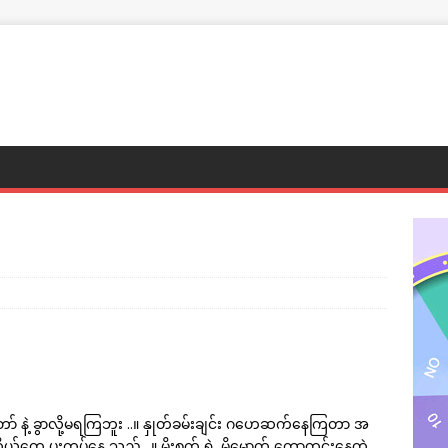
ာ်တော် နဲ့ ခွာလို့မရကြဘူး ..။ နှုတ်ခမ်းချင်း ဂဟေဆက်နေကြတာ အ
ုယ်တွေ ပူးကပ်နေ သည် ..။ မိုးစက် ရဲ့ မို့မောက် ကော့တင်းနေတဲ့