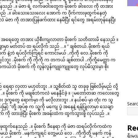
ေသည် ..။ မဲဇာ ရဲ့ လက်ဖဝါးတွေက မိုးစက် ခါးလေး ကို တအား
ည် ..။ ခါးသေးသေးလေး အောက် က ဝိုက်ကားဖုထွက်နေတဲ့
လဲ မဲဇာ ကို တအားပြန်ဖက်ထား နေမိပြီး ရင်တွေ အရမ်းတုန်နေပြီး
တ်ပတ် က အရေတွေ တအား ယိုစီးကျလာတာ မိုးစက် သတိထားမိ နေသည် ။
 အခွာမှာ မတ်တပ် ထ ရပ်လိုက် သည် …။ “ ချစ်တယ်..မိုးစက် ရယ်
လောက် နဲ့ဘဲ ရပ်လိုက်ကြရင် ကောင်းမယ် ..ကိုကို လေ..မိုးစက် ကို
ူး ..မိုးစက် ကို ကိုကို က တကယ် ချစ်တာပါ ..ကိုကို့မေတ္တာ က
ကယ်ဘဲ မိုးစက် ကို လွန်လွန်ကျူးကျူးတွေ လုပ်မိသွားမှာ စိုး
 ရေရာ လှတာ မဟုတ်ဘူး ..။ သူ့စိတ်ထဲ သူ တခုခု ဖြစ်လိမ့်မည် လို့
ရေရာ ..။ မိုးစက် ကို မချစ်ဘဲကလဲ မနေနိုင်ခဲ့ ။ ုမတော်တဆ ကလေးတွေ
ဒုက္ခတွေ ရောက်မှာ ကို မလိုလားဘူး ..။ နယ်စပ် မှာ တုံး က သူ
Sear
မြင့် ”တို့ အုပ်စု က သူ့ကို မကျေ ပွဲ အနေနဲ့ ရန်ပြုလာမှာ သေချာ
က် ကို ထားခဲ့ပြီး မိုးစက် အခန်းထဲက ထွက်သွားဖို့ လုပ်သည် ..။
Re
 ဖုထွက်နေသည် ..။ မိုးစက် ဒီနေရာ ကို မဲဇာ ထရပ်လိုက်ကထဲက
ော့မယ် မိုးစက် ..မနက်ကျရင် တွေ့မယ် လေ . .ကိုကိုတို့ မနက် ကန်
ရိုးမ