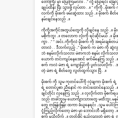
တော်ကြီး မှာ ပြေးကြမလား . .” လို့ ပြောရင်း ခြေလ
ချုပ်ထိန်း ပြီး သွားဖို့ လုပ်တာ . .။ “ ကိုကို ..မိုးစ
လက်ကို မိုးစက် ဖမ်းဆွဲထား သည် ..။ မိုးစက် စိတ်တ
နမ်းချင်နေသည် ..။
ကိုကို့အကိုင်အတွယ်တွေကို လိုချင်နေ သည် ..။ မိုးစ
မစိုက်ဘူး ..။ တလောက လုံးကို ရင်ဆိုင်မယ် ..။ မ
ကွာ . .” “ အင်း..ကိုကိုလဲ မိုးစက် ကို အရမ်းချစ်တ
တာလဲ . . ဒီဘက်လှည့် ..” မိုးစက် က မဲဇာ ကို ဆွဲလှ
ဘဲ စနမ်းလိုက်သလား မဲဇာကဘဲ စနမ်း လိုက်သလာ
ယောက် တင်းကျပ်နေအောင် ဖက်မိနေကြ သည် ..။ မဲ
စက် ကလဲ မဲဇာ ရဲ့ ကျောပြင်ကို ပွတ်သပ်လိုက် . .အ
တဲ့ မဲဇာ ရဲ့ စိတ်တွေ လွတ်ထွက်သွား ပြီ . .။
မိုးစက် ကို သူမ ကုတင်ပေါ်ကို လှဲချကာ မိုးစက် ရ
ရဲ့ တောင်ပူစာ ညီနောင် က တင်းထောင်နေသည် ..။
ချင်တိုင်း လှနေကြ သည် ..။ လှလိုက်တာ မိုစက်ရယ် . .
သည် တခါဘူးမှ ယောင်္ကျားသားတွေ မထိဘူး..မနမ်
တွေ တဖြန်းဖြန်း ထကာ ခံယူနေရင်း ..သူမ ပေါင်
ငုံ့ကြည့်လိုက်တော့ မဲဇာ မှာ ဘောင်းဘီ မရှိတော့ ..
စက် မသိလိုက် ..။ တုတ်ခိုင် ရှည်လျားတဲ့ မဲဇာ ရဲ့ လ