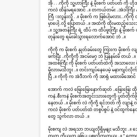
အို . . .ကိုကို သူ့ဟာကြီး နဲ့ မိုးစက် ပတ်ပတ် ကိ
ကလဲ ထိန်းမရအောင် ..။ တကယ်တမ်း ..အဲဒါကြီး 
ကြီ းလွန်းလို့ . .။ မိုးစက် က ဖြစ်ပါ့မလား…ကိုကို 
မှာပေါ့..လို့ ပြောတယ် ..။ အထဲကို ထိုးမထည့်သ
..။ သူ့အတန်ကြီး ရဲ့ ထိပ် က ထိပ်ဖူးကြီး နဲ့ မိုး
တုန်းတွေ ရမ်းခါသွားရလောက်အောင် ဘဲ ..။
ကိုကို က မိုးစက် နှုတ်ခမ်းတွေ ကြားက မိုးစက် လျ
ဖက်ပြီး ..ကိုကို့ကို အငမ်းမ၇ ဘဲ ပြန်နမ်းမိ တယ် .
အထစ်ကြီး ကို မိုးစက် ပတ်ပတ်ထဲကို အသာလေး ဖ
မို့လားမသိဘူး ..။ တင်းကျပ်နေပေမဲ့ မနာကျင်လိုက်ဘူ
ပြီ ..။ ကိုကို က အဲဒီဘက် ကို အာရုံ မထားမိအောင်
အောက် ကလဲ ဖြေးဖြေးနောက်ဆုတ် ..ဖြေးဖြေး ထိ
ကနဲ..စီးကနဲ မိုးစက်အတွင်းသားတွေကို ပွတ်တို
နေတယ် ..။ မိုးစက် လဲ ကိုကို့ ရင်ဘတ် ကို လျာနဲ့
ကလဲ မိုးစက် ပတ်ပတ်ထဲ တစွပ်စွပ် နဲ့ ဝင်ထွက်နေတယ်
တွေ သွက်လာ တယ် ..။
မိုးစကျ လဲ အရသာ ဘယျလိုရှိမှနျး မသိဘူး ..။ အ
တျတူ ကိုယျတူ ခစြျ ပဈလိုကျတယျ ..။ “ ကောငျးလ