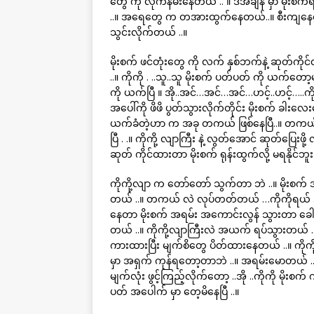
တွေ ကို လိုက်နမ်းနေတယ် .. ။ ဒီအချိန် မှာ မိ
..။ အရေတွေ က တအားထွက်နေတယ်..။ စီးကျနေတယ် 
သွင်းလိုက်တယ် ..။
မိုးစက် ဖင်တုံးတွေ ကို လက် နှစ်ဘက်နဲ့ ဆုတ်ကိုင်
..။ ကိုကို . ..သူ..သူ မိုးစက် ပတ်ပတ် ကို ယက်တော့မ
ကို ယက်ပြီ ။ အို..အင်…အင်…အင်…ဟင့်..ဟင့်…..ကို
အပေါ်ကို ဖိဖိ ပွတ်သွားလိုက်တိုင်း မိုးစက် ခါး
ယက်ခံတဲ့ဟာ က အခု တကယ် ဖြစ်နေပြီ..။ တကယ် အမှုတ
ပြီ . .။ ကိုကို့ လျာကြီး နဲ့ လွတ်အောင် ဆုတ်ပြေးဖ
ဆုတ် ကိုင်ထားတာ မိုးစက် ရုန်းထွက်လို့ မရနိုင်ဘ
ကိုကို့လျာ က တော်တော် သွက်တာ ဘဲ ..။ မိုးစက်
တယ် ..။ တကယ် လဲ လုပ်တတ်တယ် …ကိုကိုရယ် ..။ ကိ
နေတာ မိုးစက် အရမ်း အကောင်းလွန် သွားတာ ခေါင
တယ် ..။ ကိုကို့လျာကြီးလဲ အယက် ရပ်သွားတယ် ..
ကားထားပြီး မျက်စိတွေ ပိတ်ထားနေတယ် ..။ ကိုကို့ကိ
မှာ အရှက် ကုန်ရတော့တာဘဲ ..။ အရမ်းမောတယ် ..
မျက်လုံး ဖွင့်ကြည့်လိုက်တော့ ..အို ..ကိုကို မို
ပတ် အပေါက် မှာ တေ့မိနေပြီ ..။