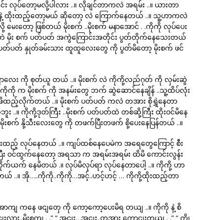
ု ဟိုဒင်း လုပ်တော့မလို့ပါလား ..။ လိုချင်တာကလဲ အရမ်း ..။ ယားတာ
နဲ့ ထိုးထည့်တော့မယ် ဆိုတော့ လဲ ကြောက်နေတယ် ..။ သူ့ဟာကလဲ
လို့ မေးတော့ ဖြစ်တယ် မိုးစက် ..မိုးစက် မနာအောင် . .ကိုကို လုပ်ပေး
ေးဘဲ မိုး စက် ပတ်ပတ် အကွဲကြောင်းအတိုင်း ပွတ်တိုက်နေသေးတယ်
စက် ပတ်ပတ် နှုတ်ခမ်းသား ထူထူလေးတွေ ကို ပွတ်မိတော့ မိုးစက် ဖင်
ာလေး ကို စုတ်ယူ တယ် ..။ မိုးစက် လဲ ကိုကို့လည်ဂုတ် ကို လှမ်းဆွဲ
.။ ကိုကို က မိုးစက် ကို အနမ်းတွေ ဘက် ဆွဲဆောင်နေချိန် ..သူ့ထိပ်လုံး
ိထည့်လိုက်တယ် ..။ မိုးစက် ပတ်ပတ် ကလဲ တအား စိုရွှဲနေတာ
း ..။ ကိုကို့ဒုတ်ကြီး ..မိုးစက် ပတ်ပတ်ထဲ တစ်ဆို့ကြီး ထိုးဝင်မိနေ
 မိုးစက် နို့သီးလေးတွေ ကို တဖက်ပြီးတဖက် စို့ပေးနေပြန်တယ် ..။
ုးထည့် လုပ်နေတယ် ..။ ကျပ်ထစ်နေပေမဲက အရေတွေကြောင့် စီး
က်ပြီး ဝင်ထွက်နေတော့ အရသာ က အရမ်းအရမ်း ထိမိ ကောင်းလွန်း
 လိုက်ယက် နေမိတယ် .။ လုပ်မိလုပ်ရာ လုပ်နေတာပေါ့ ..။ ကိုကို့ ဟာ
 ..။ အို…..ကိုကို..ကိုကို…အင့်..ဟင့်ဟင့် … ကိုကို့ထိုးထည့်တာ
ောကျ ကနေ ဖငျတှေ ကို ကော့ကော့ပေးမိရ တယျ ..။ ကိုကို နဲ့ စိ
ား..မိုးစကျ . .” “ အငျး…အငျး..တအား ကောငျးတယျ . .” “ ကွို