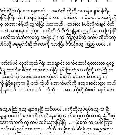
 လှိုက်လှိုက်ပြီး ယားနေတယ် ..။ အထဲကို ကိုကို့ အတန်ချောင်းကြီး
ြီးကြီး ဘဲ..။ ဆန့်မှ ဆန့်ပါ့မလား . .မသိဘူး . .။ မိုးစက် လေ..ကိုကို
ေ တအား စိမ့်ယို ထွက်ပြီး ယားတယ် . .တအား ခံပစ်လိုက်ချင် စိတ်
ဲ အားမရတော့ဘူး . .။ ကိုကို့ကို ဒီလို ချိန်းတွေ့ချင်နေတာ ကြာပြီ
းမ လိင်ဆက်ဆံတာတွေ အမျိုးမျိုး ကို ကြည့်နိုင်တဲ့ ဝက်ပ် ဆိုက်တွေ
ိပ်လို့ မရရင် ဒီဆိုက်တွေကို သွားပြီး ဗီဒီယိုတွေ ကြည့် တယ် ..။
် လဲ ဘော်လ်ပင် တုတ်တုတ်ကြီး တချောင်း လက်ဆောင်ရထားတာ ရှိလို့
ကို နဲ့ ကားဂိုဒေါင်ထဲ တအားဖက်ပြီး နမ်းကြတုံးက ကိုကို့ ဟာကြီးက
ဲ့ ဆီးစပ် ကို လာဖိထောက်နေခဲ့တာ မိုးစက် တအား စိတ်တွေ က
ုကို နို့စို့နေရာက မိုးစက် ကိုယ် အောက်ဖက်ကို လျောဆင်းသွား တယ်
ေပြန်တယ် . .။ ယားတယ် . .ကိုကို . . ။ အာ . .ကိုကို မိုးစက် ချက်လေး
တွေ့အကြုံတွေ များနေပြီ ထင်တယ် ..။ ကိုကို့လုပ်ရပ်တွေ က မိုး
ဲ့ချက်ပေါက်လေး ကို ကလိနေပေမဲ့ လက်တွေက မိုးစက်ရဲ့ နို့သီးဖု
ောက်ဘက် ကို ထပ် ဆင်းသွားပြန်ပြီ . …။ မိုးစက် က ပေါင်ကြား
ပ် ညှပ်ထား တာ ..။ ကိုကို က မိုးစက် ဆီးခုံ က အမွှေးလေး