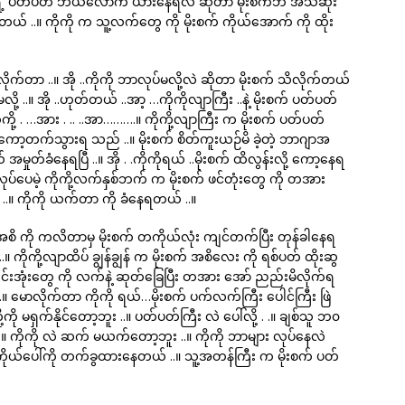
ုးစက်ရဲ့ ပတ်ပတ် ဘယ်လောက် ယားနေရလဲ ဆိုတာ မိုးစက်ဘဲ အသိဆုံး
..။ ကိုကို က သူ့လက်တွေ ကို မိုးစက် ကိုယ်အောက် ကို ထိုး
လိုက်တာ ..။ အို ..ကိုကို ဘာလုပ်မလို့လဲ ဆိုတာ မိုးစက် သိလိုက်တယ်
လို့ ..။ အို ..ဟုတ်တယ် ..အာ့ …ကိုကိုလျာကြီး ..နဲ့ မိုးစက် ပတ်ပတ်
ကို့ . …အား . .. ..အာ……….။ ကိုကို့လျာကြီး က မိုးစက် ပတ်ပတ်
လေးကော့တက်သွားရ သည် ..။ မိုးစက် စိတ်ကူးယဉ်မိ ခဲ့တဲ့ ဘာဂျာအ
်ခံနေရပြီ ..။ အို . .ကိုကိုရယ် ..မိုးစက် ထိလွန်းလို့ ကော့နေရ
ို့ လုပ်ပေမဲ့ ကိုကို့လက်နှစ်ဘက် က မိုးစက် ဖင်တုံးတွေ ကို တအား
ူး ..။ ကိုကို ယက်တာ ကို ခံနေရတယ် ..။
 အစိ ကို ကလိတာမှ မိုးစက် တကိုယ်လုံး ကျင်တက်ပြီး တုန်ခါနေရ
ုကို့လျာထိပ် ချွန်ချွန် က မိုးစက် အစိလေး ကို ရစ်ပတ် ထိုးဆွ
်းအုံးတွေ ကို လက်နဲ့ ဆုတ်ခြေပြီး တအား အော် ညည်းမိလိုက်ရ
။ မောလိုက်တာ ကိုကို ရယ်…မိုးစက် ပက်လက်ကြီး ပေါင်ကြီး ဖြဲ
ု မရှက်နိုင်တော့ဘူး ..။ ပတ်ပတ်ကြီး လဲ ပေါ်လို့ . .။ ချစ်သူ ဘ၀
။ ကိုကို လဲ ဆက် မယက်တော့ဘူး ..။ ကိုကို ဘာများ လုပ်နေလဲ
းစက် ကိုယ်ပေါ်ကို တက်ခွထားနေတယ် ..။ သူ့အတန်ကြီး က မိုးစက် ပတ်