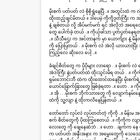
မိုးစက် ပတ်ပတ် လဲ စိုစိုရွှဲနေပြီ ..။ အတွင်းထဲ က
ထိုးထည့်ချင်မိတယ် ။ ဒါပေမဲ့ ကိုကို့ဒုတ်ကြီး က အက
နဲ့ ချစ်တယ် လို့ အိပ်မက်မက် ရင် အဲလိုဘဲ အရေတွ
တွေ ပေါက်ခဲ့ တယ် ..။ ကိုယ့်ဖါသာ ပွတ်ပွတ်နေရတာလ
..။ သီသီဌေး က အင်တာနက် မှာ ယောင်္ကျား နဲ့ မိန်
ကို ပြောပြတယ် . .။ မိုးစက် လဲ အဲလို ယားယားပြီး အ
ကြည့်လေ ဆိုးလေ ပေါ့ ..။
ခံချင်စိတ်တွေ က ပိုပိုများ လာရော . .။ မိုးစက
အဲဒါကြီး နဲ့ပတ်ပတ်ထဲ ထိုးသွင်းမိရ တယ် . .။ ကို
ရှမ်းဘောင်းဘီ ထဲက ထိုးထောင်ထနေပြီး မိုးစက်ရ
ယောင်ခြောက်ခြားတွေ ဖြစ်ခဲ့ရတာ ..။ ဟော . .။ ကိ
..။ အို . . .မိုးစက် ဘိုက်သားတွေ ကို လျောက်နမ်းန
ထဲကို သူ့လျာ နဲ့ ထိုးကလိနေပြန်တယ် ..။
တော်တော် လုပ်လဲ လုပ်တတ်တဲ့ ကိုကို ..။ မိန်းမ အ
စက် စိတ်တွေကို ပိုထကြွစေတယ် ..။ ကိုကိုက လျာန
လေးတွေ ကို ချေနေဆဲဘဲ . .။ ဟော . .ချက်က နေ အ
က ပတ်ပတ် အနီးအနား က အမွှေးတွေကို သေသေသပ်သ