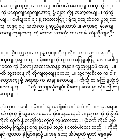
ိုကို ဆောင့ျထည့ျလာ တယျ ..။ ဒီကလဲ ဆောင့ျတာကို ကွိုကျတ
ု မရောကျရောကျအောငျ ပွိုငျတူ ကွိုးစားကွတယျ ..။ ကိုကို့
..။ ဖေါငျးဖေါငျး နဲ့ အသားခငြျး ရိုကျခတျသံတှေ မွညျလာ
ကျ တဖှပျဖှပျ အသံတှေ နဲ့ ဆူညံနတောဘဲ ..။ မကွာခငျ မိုးစကျ
ျ တုနျတကျ တဲ့ ကောငျးတာကွီး ထပျတခါ ကွုံလိုကျရပွီး
ဲထုတျပွီး သူ့ညာလကျ နဲ့ ကှငျးတိုကျလိုကျတာ သူ့အတနျထိပျ
ထှကျကုနျတယျ ..။ မိုးစကျ ဘိုကျသား ခပြျခပြျ လေး ပေါျ
ုတျရတှေေ ကို မိုးစကျ အထူးအဆနျး အနနေဲ့ ကွည့ျနမေိ တယျ …။
ိ သူ့အတနျကို တိုကျထုတျနတေယျ ..။ သူ့ေ၈ှးစိတှေ က ခါရ
တှေ့အကွုံ မို့ အရာရာ က ဆနျးနတေယျ ..။ ကိုကို က မကြျလုံးစုံ
း ရယျ . . . .” လို့ ညညျးလိုကျပွီး မိုးစကျ ဘေး မှာ လှဲခလြိုကျ
နသေညျ ..။
ပ်သွားတာပေါ့ ..။ မိုးစက် ရဲ့ အပျိုစင် ပတ်ပတ် ကို ..။ အခု အရမ်း
 လဲ ကိုကို စို့ သွားတာ ယောင်ကိုင်းနေသလိုဘဲ ..။ ည က ကိုကို နို့သီး
ိုက် လိုက် နဲ့ တချိန်လုံး လိုလို လုပ်ထားတာ ..။ မိုးစက် ကိုယ် ချစ်
 စိတ်ထဲမှ ကြည်နူး ကျေနပ်နေမိ သည် ။ တော်ပါသေး သည် ..။ ကိုကို
င် ကွတတ နဲ့ ဖြစ်နေလို့ ..။ အခု တော့ အိပ်ရာထဲ မှာဘဲ ခွေနေမိ