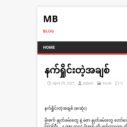
MB
BLOG
HOME
နက်ရှိုင်းတဲ့အချစ်
April 29, 2021
admin
book
0
နက်ရှိုင်းတဲ့အချစ် (စ/ဆုံး)
မိုးစက် နှုတ်ခမ်းတွေ နဲ့ မဲဇာ နှုတ်ခမ်းတွေ တေ
ကြာကြီး . .။ မဲဇာ ကလဲ မိုးစက် ကို ဖက်ထားတာ ကိ