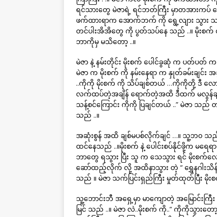
ရင်သားတွေ မဲဇာရဲ့ ရင်ဘတ်ကြီး မှာတအားကပ် န
ဖက်ထားရာက အောက်ဘက် ကို ရွေ့လျား သွား သ
တင်ပါးအိအိတွေ ကို ပွတ်သပ်နေ သည် ..။ မိုးစက် 
ဘာကိုမှ မသိတော့ ..။
မဲဇာ နဲ့ နမ်းတိုင်း မိုးစက် ပေါင်ခွဆုံ က ပ
မဲဇာ က မိုးစက် ကို နမ်းနေရာ က နှုတ်ခမ်းချင်း
..ကိုကို မိုးစက် ကို သိပ်ချစ်တယ် …ကိုကိုတို့ ဒီ 
လက်ထပ်တဲ့အချိန် ရောက်တဲ့အထိ ဒီထက် မလွန်ချင်ဘ
သန့်စင်ကြောင်း ကိုကို ပြချင်တယ် ..” မဲဇာ သည် တ
သည် ..။
အဆုံးစွန် အထိ ချစ်မပစ်လိုက်ချင် …။ သူ့ဘ၀ သည်
ထင်နေသည် ..။မိုးစက် နဲ့ ပေါင်းစပ်နိုင်ဖို့က မ
ဘာတွေ ရသွား ပြီး သူ က သေသွား ရင် မိုးစက်လေး 
ဆော်ထည့်လိုက် လို့ အထိနာသွား တဲ့ “ ရွှေနဂါးသိန်း
သည် ။ မဲဇာ သက်ပြင်းရှည်ကြီး မှုတ်ထုတ်ပြီး မိုးစ
သူ့ဘောင်းဘီ အရှေ့မှာ မာကျောတဲ့ အမြောင်းကြီး
မြင် သည် ..။ မဲဇာ လဲ..မိုးစက် ကို..“ ကိုကိုသွားတ