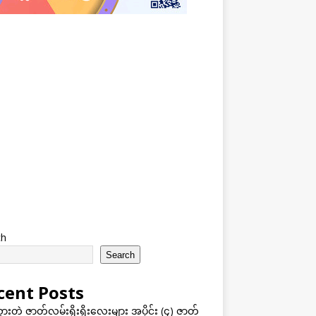
ch
Search
cent Posts
သွားတဲ့ ဇာတ်လမ်းရိုးရိုးလေးများ အပိုင်း (၄) ဇာတ်