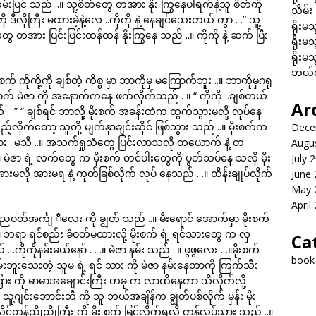
ှမ်းပြင် သည် ..။ သူ့စိတ်တွေ တအား နိုး ကြွနေပါရက်နဲ့သူ စိတ်ကို
သိမ်း
က် ကို ဒီလိုကြီး မထားခဲ့နဲ့လေ ..ကိုကို နဲ့ နေချင်သေးတယ် ကွာ . .” သူ့
ရိုးမသ
ွေ တအား ပြင်းပြင်းထန်ထန် နိုးကြွနေ သည် ..။ ကိုကို နဲ့ ဆက် ပြီး
ရိုးမသ
ရိုးမသ
ဘယ်လိ
က် ကိုကို့ကို ချစ်တဲ့ ကိစ္စ မှာ ဘာကိုမှ မကြောက်ဘူး ..။ ဘာကိုမှဂရု
ိုးစက် မဲဇာ ကို အနောက်ကနေ ဖက်လိုက်သည် . ။ “ ကိုကို ..ချစ်တယ်
Ar
ယ် . .” “ ချစ်ရင် ဘာလို့ မိုးစက် အခန်းထဲက ထွက်သွားမလို့ လုပ်နေ
ည့်လိုက်တော့ သူတို့ မျက်နှာချင်းဆိုင် ဖြစ်သွား သည် ..။ မိုးစက်က
Dece
း ..မသိ ..။ အသက်ရှုသံတွေ ပြင်းလာသလို တယောက် နဲ့ တ
Augu
ဇာ ရဲ့ လက်တွေ က မိုးစက် တင်ပါးတွေကို ပွတ်သပ်နေ သလို မိုး
July 
ားမလို အားမရ နဲ့ ကုတ်ခြစ်လိုက် လုပ် နေသည် . .။ ထိန်းချုပ်လိုက်
June
May 
April
ဲ့ ညဝတ်အင်္ကျ ီလေး ကို ချွတ် သည် ..။ မီးရောင် အောက်မှာ မိုးစက်
 ဘရာ ရင်စည်း ခံဝတ်မထားလို့ မိုးစက် ရဲ့ ရင်သားတွေ က လှ
Ca
ကိုကိုနမ်းမယ်နော် . . .။ မဲဇာ နမ်း သည် ..။ ဖွဖွလေး . .။မိုးစက်
book
းဘူးသေးတဲ့ သူမ ရဲ့ ရင် သား ကို မဲဇာ နမ်းနေတာကို ကြက်သီး
ကြား ကို မာမာအချောင်းကြီး တခု က လာထိနေတာ သိလိုက်လို့
။ သူ့ဂျင်းဘောင်းဘီ ကို သူ ဘယ်အချိန်က ချွတ်ပစ်လိုက် မှန်း မိုး
ိင်တန်ညိုညိုကြီး ကို မိုး စက် မြင်လိုက်ရလို့ တုန်လှုပ်သွား သည် ..။