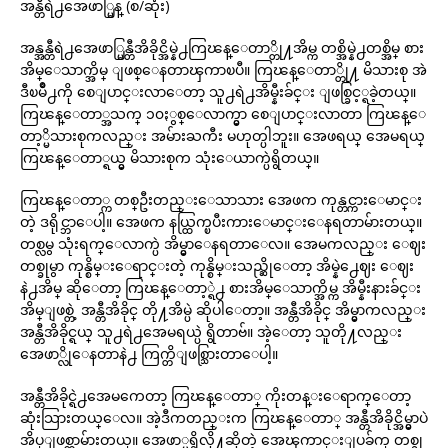
အန္တီရဲ႕အေဖာ္မြန္ (စ/ဆုံး)
အန္အန္တီရဲ႕အေဖာ္မြန္တီအိခိုင္အိမ္နဲ႕ကြၽန္ေတာ္တို႔အိမ္က တစ္အိမ္နဲ႕တစ္အိမ္ စား
အိမ္ေသာက္အိမ္ ျဖစ္ေနတာၾကာၿပီ။ ကြၽန္ေတာ္တို႔ မိသားစု အဲ
ဒီၿမိဳ႕ကို စေျပာင္းလာေတာ့ သူ႕ရဲ႕အိမ္နီးခ်င္း ျဖစ္ခြင့္ရခဲ့တယ္။
ကြၽန္ေတာ္အသက္ ၁၀ႏွစ္ေလာက္မွာ စေျပာင္းလာတာ ကြၽန္ေ
တာ့္မိသားစုကလည္း အမ်ားႀကီး မဟုတ္ပါဘူး။ အေဖရယ္ အေမရယ္
ကြၽန္ေတာ္ရယ္မွ မိသားစုက သုံးေယာက္ပဲရွိတယ္။
ကြၽန္ေတာ္က တစ္ဦးတည္းေသာသား အေဖက ကုန္တင္ကားေမာင္း
တဲ့ ဒရိုင္ဘာေပါ့။ အေဖက နယ္ထြက္ၿပီးကားေမာင္းေနရတာမ်ားတယ္။
တစ္လမွ သုံးရက္ေလာက္ပဲ အိမ္မွာေနရတာေလ။ အေမကလည္း ေဈး
တစ္ခုမွာ ကုန္စိမ္းေရာင္းတဲ့ ကုန္စိမ္းသည္ဆိုေတာ့ အိမ္နဲ႕ေဈး ေဈး
နဲ႕အိမ္ ဆိုေတာ့ ကြၽန္ေတာ့္ရဲ႕ စားအိမ္ေသာက္အိမ္က အိမ္နီးနားခ်င္း
အိမ္ျဖစ္တဲ့ အန္တီအိခိုင္ တို႔အိမ္ပဲ ဆိုပါေတာ့။ အန္တီအိခိုင္ အိမ္မွာကလည္း
အန္တီအိခိုင္ရယ္ သူ႕ရဲ႕အေမရယ္ပဲ ရွိတာဗ်။ အဲ့ေတာ့ သူတို႔လည္း
အေဖာ္လိုေနတာနဲ႕ ကြက္တိျဖစ္သြားတာေပါ့။
အန္တီအိခိုင္ရဲ႕အေမကေတာ့ ကြၽန္ေတာ္ ကိုးတန္းေရာက္ေတာ့
ဆုံးသြားတယ္ေလ။ အဲ့ဒီကတည္းက ကြၽန္ေတာ္ အန္တီအိခိုင္အိမ္မွာပဲ
အိပ္ျဖစ္တာမ်ားတယ္။ အေဖာ္မရွိလို႔ဆိုတဲ့ အေၾကာင္းျပခ်က္ တစ္ခု