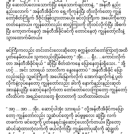
ပြီး ဆေးလိပ်လေးသောက်ပြီး ရေသောက်ချင်တာနဲ့.. ” အန်တီ နည်း
နည်းလောက် ” အန်တီအိခိုင်က ရှေ့ကိုကုန်းပြီး တိုးလိုက်တော့ ကျွန်
တော့်စိတ်ကြိုက် ဒီဇိုင်းဖြစ်သွားတာပေါ့။ ဖင်လုံးကြီးက အပေါ်ကိုကော့
တတ်နေတယ်။ ကျွန်တော်လည်း စားပွဲကြားကို တိုးဝင်လိုက်ပြီး အိစက်
ပြီး ကော့တက်နေတဲ့ အန်တီအိခိုင်ဖင်ကို တောင်နေတဲ့ ကျွန်တော့်လီးနဲ့
သွားထောက်မိတယ်။
ဖင်ကြီးကလည်း တင်းတင်းလေးဆိုတော့ စက္ကန့်တော်တော်ကြာတဲ့အထိ
ပွတ်နေမိတယ်။ သူကလည်းငြိမ်ခံတော့ ” အိုး… … ရှီး.. …ကောင်းလိုက်
တာ အန်တီအိခိုင်ရယ် ” ဆိုပြီး စိတ်ထဲကနေ ပြောနေတုန်းရှိသေး.. ” အို့
ဟင့် … အင်း သားရယ် သားလီးက နွေးနေတာပဲ ” အန်တီအိခိုင် ပြော
လည်းပြော သူ့ဖင်ကြီးကို အပေါ်မြောက်လိုက် အောက်ချလိုက်နဲ့ ပွတ်
လိုက်နဲ့လုပ်နေတော့ ကျွန်တော်လည်း ခါးကို နောက်နည်းနည်းဆုတ်
အားနဲနဲယူပြီး ဆောင့်နေလိုက်တာ တော်တော်လေးကြာတော့ ကျွန်တော့်
လီးထိပ်က အရည်လေးတွေ စို့လာတာကို သတိထားမိတယ်။
” အာ့ … အာ … အိုး.. ဆောင့်ပါအုံး သားရယ် ” လို့အန်တီအိခိုင်ကပြော
တော့ ကျွန်တော်လည်း သူ့ဆံပင်တွေကို ခပ်ဖွဖွလေး ဆွဲပြီး လက်
တဖက်က ဖင်တွေကို ပွတ်နေရင်းနဲ့ဆောင့်ပေးလိုက်တယ်။ ပြီးတော့
ဆံပင်ဆွဲထားတဲ့လက်ကို ဖယ်လိုက်ပြီး ကျွန်တော်ပုဆိုးကို ဆွဲချွတ်