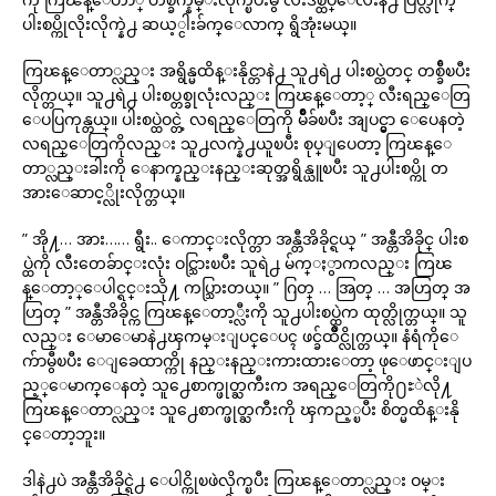
ပါးစပ္ကိုလိုးလိုက္နဲ႕ ဆယ့္ငါးခ်က္ေလာက္ ရွိအုံးမယ္။
ကြၽန္ေတာ္လည္း အရွိန္မထိန္းနိုင္တာနဲ႕ သူ႕ရဲ႕ ပါးစပ္ထဲတင္ တစ္ခ်ီၿပီး
လိုက္တယ္။ သူ႕ရဲ႕ ပါးစပ္တစ္ခုလုံးလည္း ကြၽန္ေတာ့္ လီးရည္ေတြ
ေပပြကုန္တယ္။ ပါးစပ္ထဲဝင္တဲ့ လရည္ေတြကို မ်ိဳခ်ၿပီး အျပင္မွာ ေပေနတဲ့
လရည္ေတြကိုလည္း သူ႕လက္နဲ႕ယူၿပီး စုပ္ျပေတာ့ ကြၽန္ေ
တာ္လည္းခါးကို ေနာက္နည္းနည္းဆုတ္အရွိန္ယူၿပီး သူ႕ပါးစပ္ကို တ
အားေဆာင့္လိုးလိုက္တယ္။
” အို႔… အား…… ရွီး.. ေကာင္းလိုက္တာ အန္တီအိခိုင္ရယ္ ” အန္တီအိခိုင္ ပါးစ
ပ္ထဲကို လီးတေခ်ာင္းလုံး ဝင္သြားၿပီး သူရဲ႕ မ်က္ႏွာကလည္း ကြၽ
န္ေတာ့္ေပါင္ရင္းသို႔ ကပ္သြားတယ္။ ” ဂြတ္ … အြတ္ … အဟြတ္ အ
ဟြတ္ ” အန္တီအိခိုင္က ကြၽန္ေတာ့္လီးကို သူ႕ပါးစပ္ထဲက ထုတ္လိုက္တယ္။ သူ
လည္း ေမာေမာနဲ႕ၾကမ္းျပင္ေပၚ ဖင္ခ်ထိဳင္လိုက္တယ္။ နံရံကိုေ
က်ာမွီၿပီး ေျခေထာက္ကို နည္းနည္းကားထားေတာ့ ဖုေဖာင္းျပ
ည့္ေမာက္ေနတဲ့ သူ႕ေစာက္ဖုတ္ႀကီးက အရည္ေတြကို႐ႊဲလို႔
ကြၽန္ေတာ္လည္း သူ႕ေစာက္ဖုတ္ႀကီးကို ၾကည့္ၿပီး စိတ္မထိန္းနို
င္ေတာ့ဘူး။
ဒါနဲ႕ပဲ အန္တီအိခိုင္ရဲ႕ ေပါင္ကိုၿဖဲလိုက္ၿပီး ကြၽန္ေတာ္လည္း ဝမ္း