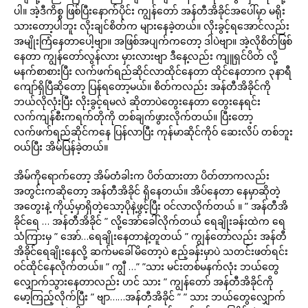
ပါ။ အဲ့ဒီကိစ္စ ဖြစ်ပြီးနောက်ပိုင်း ကျွန်တော် အန်တီအိခိုင်အပေါ်မှာ မရိုး
သားတော့ပါဘူး လိုးချင်စိတ်က များနေခဲ့တယ်။ လိုးခွင့်ရအောင်လည်း
အမျိုးကြံနေတာပေါ့ဗျာ။ အဖြစ်အပျက်ကတော့ ဒါပဲဗျာ။ အဲ့လိုစိတ်ဖြစ်
နေတာ ကျွန်တော်လွန်လား မှားလားဗျာ ဒီနေ့လည်း ကျူရှင်ပိတ် လို့
မနက်စာစားပြီး လက်ဖက်ရည်ဆိုင်လာထိုင်နေတာ ထိုင်နေတာက ၃နာရီ
ကျော်ရှိပြီဆိုတော့ ပြန်ရတော့မယ်။ စိတ်ကလည်း အန်တီအိခိုင်ကို
ဘယ်လိုလုံးပြီး လိုးခွင့်ရမလဲ ဆိုတာပဲတွေးနေတာ တွေးနေရင်း
လက်ကျန်စီးကရက်တိုကို တစ်ချက်ဖွားလိုက်တယ်။ ပြီးတော့
လက်ဖက်ရည်ဆိုင်ကနေ ပြန်လာပြီး ကုန်မာဆိုင်ကိုဝ် ဆေးလိပ် တစ်ဘူး
ဝယ်ပြီး အိမ်ပြန်ခဲ့တယ်။
အိမ်ကိုရောက်တော့ အိမ်တံခါးက ပိတ်ထားတာ ပိတ်တာကလည်း
အတွင်းကဆိုတော့ အန်တီအိခိုင် ရှိနေတယ်။ အိပ်နေတာ နေမှာဆိုတဲ့
အတွေးနဲ့ ကိုယ့်မှာရှိတဲ့သော့ပိုနဲ့ဖွင့်ပြီး ဝင်လာလိုက်တယ် ။ ” အန်တီအိ
ခိုင်ရေ … အန်တီအိခိုင် ” လို့အော်ခေါ်လိုက်တယ် ရေချိုးခန်းထဲက ရေ
သံကြားမှ ” အော်…ရေချိုးနေတာနဲ့တူတယ် ” ကျွန်တော်လည်း အန်တီ
အိခိုင်ရေချိုးနေလို့ ဆက်မခေါ်မိတော့ပဲ ဧည့်ခန်းမှာပဲ သတင်းဖတ်ရင်း
ဝင်ထိုင်နေလိုက်တယ်။ ” ကျွီ …” ”သား မင်းတစ်မနက်လုံး ဘယ်တွေ
လျှောက်သွားနေတာလည်း ဟင် သား ” ကျွန်တော် အန်တီအိခိုင်ကို
မော့ကြည့်လိုက်ပြီး ” ဗျာ……အန်တီအိခိုင် ” ” သား ဘယ်တွေလျှောက်