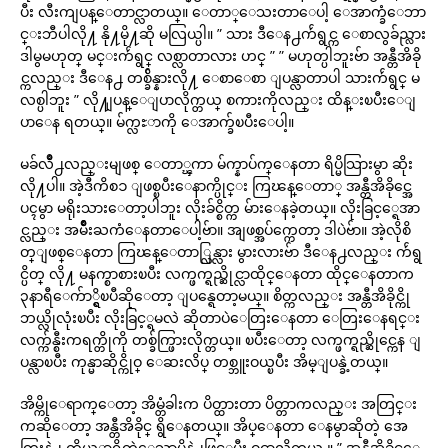
ပီး လီးကျပန္ေတာင္လာတယ္။ ေတာ္ေသးတာေပါ့ ေအာက္ခံေဘာ
င္းဘီပါလို႔ နို႔မို႔ဆို မလြယ္ပါ။ ” သား ဒီေန႕က်ဴရွင္က ေစာလွခ်ည္လား
ဒါမွမဟုတ္ မင္းက်ဴရွင္ လစ္လာတာလား ဟင္ ” ” မဟုတ္ပါဘူးဗ်ာ အန္တီအိခို
င္ကလည္း ဒီေန႕ တစ္ခ်ိန္နားလို႔ ေစာေစာ ျပန္လာတာပါ သားက်ဴရွင္ မ
လစ္ပါဘူး ” လို႔ျပန္ေျပာလိုက္တယ္ စကားကိုလည္း ထိန္းၿပီးေျ
ပာေန ရတယ္။ မ်က္လႊာကို ေအာက္ခ်ၿပီးေပါ့။
မခ်လိဳ႕လည္းမျဖစ္ ေတာ္ၾကာ မ်က္နာပ်က္ေနတာ ရိပ္မိသြားမွာ ဆိုး
လို႔ပါ။ အဲ့ဒီကိစၥ ျဖစ္ၿပီးေနာက္ပိုင္း ကြၽန္ေတာ္ အန္တီအိခိုင္အေ
ပၚမွာ မရိုးသားေတာ့ပါဘူး လိုးခ်င္စိတ္က မ်ားေနခဲ့တယ္။ လိုးခြင့္ရေအာ
င္လည္း အမ်ိဳးႀကံေနတာေပါ့ဗ်ာ။ အျဖစ္အပ်က္ကေတာ့ ဒါပဲဗ်ာ။ အဲ့လိုစိ
တ္ျဖစ္ေနတာ ကြၽန္ေတာ္လြန္လား မွားလားဗ်ာ ဒီေန႕လည္း က်ဴရွ
င္ပိတ္ လို႔ မနက္စာစားၿပီး လက္ဖက္ရည္ဆိုင္လာထိုင္ေနတာ ထိုင္ေနတာက
၃နာရီေက်ာ္ရွိၿပီဆိုေတာ့ ျပန္ရေတာ့မယ္။ စိတ္ကလည္း အန္တီအိခိုင္ကို
ဘယ္လိုလုံးၿပီး လိုးခြင့္ရမလဲ ဆိုတာပဲေတြးေနတာ ေတြးေနရင္း
လက္က်န္စီးကရက္တိုကို တစ္ခ်က္ဖြားလိုက္တယ္။ ၿပီးေတာ့ လက္ဖက္ရည္ဆိုင္ကေန ျ
ပန္လာၿပီး ကုန္မာဆိုင္ကိုဝ္ ေဆးလိပ္ တစ္ဘူးဝယ္ၿပီး အိမ္ျပန္ခဲ့တယ္။
အိမ္ကိုေရာက္ေတာ့ အိမ္တံခါးက ပိတ္ထားတာ ပိတ္တာကလည္း အတြင္း
ကဆိုေတာ့ အန္တီအိခိုင္ ရွိေနတယ္။ အိပ္ေနတာ ေနမွာဆိုတဲ့ အေ
တြးနဲ႕ ကိုယ့္မွာရွိတဲ့ေသာ့ပိုနဲ႕ဖြင့္ၿပီး ဝင္လာလိုက္တယ္ ။ ” အန္တီအိခိုင္ေ