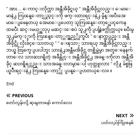
” အား…. ေကာင္းလိုက္တာ အန္တီအိခိုင္ရယ္ ” အန္တီအိခိုင္ကလည္း ေမာေ
မာနဲ႕ ကြၽန္ေတာ့္လည္ပင္းကို ဖက္းထားရင္းနဲ႕ မွိန္းၿပီးအေ
မာေျဖေနတယ္ အေမာေျပေတာ့ သူကြၽန္ေတာ့္အေပၚကေန
ထၿပီး ဆင္းမယ့္အလုပ္ မဆင္းေစပဲ သူ႕ကိုျပန္ဆြဲဖက္လိုက္တယ္။ ၿပီးမွ
သူ႕မ်က္ႏွာကို ကြၽန္ေတာ့္ဘက္လွည့္လိုက္ၿပီး ” ေနာက္ထပ္လည္း အန္တီ
အိခိုင္ကို လိုးခ်င္ေသးတယ္ ” ” ေၾသာ္ သားရယ္ အန္တီအိခိုင္ကလည္း
ဘယ္မွ ထြက္မေျပးပါဘူး သားနဲ႕အန္တီမအိခိုင္က တစ္အိမ္ထဲမွာ အတူေနေနက်
တာေလ သားဆႏၵရွိတဲ့ အခ်ိန္တိုင္း အန္တီအိခိုင္ရဲ႕ အခန္းကိုလာ အန္တီအိ
ခိုင္ ဆႏၵရွိရင္လည္း သားအခန္းလာမွာေပါ့ ဟုတ္ဘူးလား ” လို႔ ခ်စ္စဖြ
ယ္ၿပဳံးရင္းနဲ႕ ကြၽန္ေတာ့္ကို ျပန္ေျပာတယ္ေလ။ ။
End
PREVIOUS
တော်လွန်းလို့ ဆုချတာနော် ကောင်လေး
NEXT
ပတ်လည်ကြုံးစနစ်