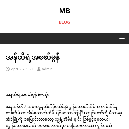
MB
BLOG
အန်တီရဲ့အဖော်မွန်
April 26, 2021
admin
အန်တီရဲ့အဖော်မွန် (စ/ဆုံး)
အန်အန်တီရဲ့အဖော်မွန်တီအိခိုင်အိမ်နဲ့ကျွန်တော်တို့အိမ်က တစ်အိမ်နဲ့
တစ်အိမ် စားအိမ်သောက်အိမ် ဖြစ်နေတာကြာပြီ။ ကျွန်တော်တို့ မိသားစု
အဲဒီမြို့ကို စပြောင်းလာတော့ သူ့ရဲ့အိမ်နီးချင်း ဖြစ်ခွင့်ရခဲ့တယ်။
ကျွန်တော်အသက် ၁၀နှစ်လောက်မှာ စပြောင်းလာတာ ကျွန်တော့်