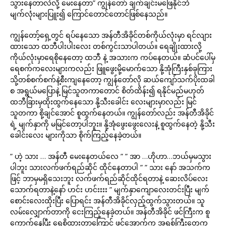
သွားနေတာလဲလို့ မေးနေတာ” ကျွန်တော် ချက်ချင်းမဖြေနိုင်ဘဲ
မျက်လုံးများပြူး၍ ကြောင်တောင်တောင်ဖြစ်နေသည်။
ကျွန်တော့်ရှေ့တွင် ရပ်နေသော အန်တီအိခိုင်တစ်ကိုယ်လုံးမှာ ရင်လျား
ထားသော ထဘီပါးပါးလေး တစ်ကွင်းသာပါတယ်။ ရေချိုးထားလို့
ကိုယ်လုံးမှာရေစိုနေတော့ ထဘီ နဲ့ အသားက ကပ်နေတယ်။ ဆံပင်ပေါ်မှ
ရေစက်ကလေးများကလည်း ဖြူဖွေးမို့မောက်သော နို့အုံကြီးနှစ်ခုကြား
သို့တစ်စက်စက်နဲ့စီးကျနေတော့ ကျွန်တော်လို ဆယ်ကျော်သက်ပိုးထခါ
စ အရွယ်မပြောနဲ့ မြင်သူတကာတောင် စိတ်ထိန်း၍ ရနိုင်မည်မဟုတ်
ထဘီခြားမှထိုးထွက်နေသော နို့သီးခေါင်း လေးများမှာလည်း မြင်
သူတကာ စို့ချင်အောင် စူထွက်နေတယ်။ ကျွန်တော်လည်း အန်တီအိခိုင်
ရဲ့ မျက်နှာကို မမြင်တော့ပါဘူး။ နို့အုံဖွေးဖွေးလေးနဲ့ စူထွက်နေတဲ့ နို့သီး
ခေါင်းလေး များကိုသာ စိုက်ကြည့်နေခဲ့တယ်။
” ဟဲ့ သား … အန်တီ မေးနေတယ်လေ ” ” အာ …ဟိုဟာ…ဘယ်မှမသွား
ပါဘူး သားလက်ဖက်ရည်ဆိုင် ထိုင်နေတာပါ ” ” သား နော် အသက်က
ဖြင့် ဘာမှမရှိသေးဘူး လက်ဖက်ရည်ဆိုင်ထိုင်ရတာနဲ့ ဆေးလိပ်လေး
သောက်ရတာနဲ့နော် ဟင်း ဟင်းးးး ” မျက်နှာကျောလေးတင်းပြီး မျက်
စောင်းလေးထိုးပြီး ပြောရင်း အန်တီအိခိုင်လှည့်ထွက်သွားတယ်။ သူ
လမ်းလျှောက်တာကို ငေးကြည့်နေခဲ့တယ်။ အန်တီအိခိုင် ဖင်ကြီးက စူ
ကောက်နေပြီး ရေစိုထားတာကြောင့် ဖင်အောက်က အရစ်ကြီးတွေက