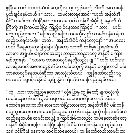
ဖွပြီးကောက်ထားတဲ့ဆံပင်တွေကိုလည်း ကျွန်တော့် လီးကို အယားပြေ
ပွတ်ချင်နေမိတယ် ။ ” သား … ထမင်းစားရအောင်” “ဟုတ် အန်တီအိ
ခိုင်” ထမင်းက သိပ်ပြီးဆာလှတယ်မဟုတ် အန်တီအိခိုင်ရဲ့ ခန္ဓာကိုယ်
ကြီးကို အနီးကပ်ထပ်ပြီး ကြည့်ချင်နေတာကြောင့်ပါ။ ” သား … ဟင်း
တွေထည့်စားလေ ” ပြောလည်းပြော ဟင်းကိုလည်း ထမင်းပန်းကန်ထဲ
ထည့်ပေးရင်းပေါ့။ ” ဟုတ် … အန်တီအိခိုင် ကန်တော့နော် ” ” အမလေး
ဟယ် ဒီနေ့မှထူးထူးခြားခြား ပြီးတော့ သားကို တစ်ခုပြောရအုံးမယ်
သားက အရွယ်မရောက်သေးဘူး ဘာညာဘာညာတွေ အန်တီ မကြား
ချင်ဘူးနော် ” ” သားက ဘာတွေလုပ်နေလို့လည်း ဗျ ” ” ဟင်း ဟင်းးးးး
သားရဲ့အဝတ်အစားတွေနဲ့ အိပ်ယာခင်းတွေကို အန်တီ လျှော်တာပါ မင်း
ဘာတွေလုပ်နေတယ်ဆိုတာ အားလုံးသိတယ် ” ကျွန်တော်လည်း သူ့
စကားကို ဂရုမစိုက်နိုင်ပဲ သူ့ရဲ့ နို့အုံကြီးကိုပဲ ငေးကြည့်နေမိတယ်။
” ဟဲ့ …သား ဘာကြည့်နေတာလဲ ” လို့ပြောမှ ကျွန်တော့် မျက်လုံးကို
ထမင်းပန်းကန်ပေါ် လွှဲလိုက်ရတယ် ထမင်းစားပြီးတော့ကို လီးက
တောင်နေသေးတယ်။ စားသောက်ပြီးသွားတော့ အန်တီအိခိုင် ပန်းကန်
တွေသွားဆေးတယ်။ ဆေးပြီးသွားတော့ ပန်းကန်တွေကို ကြောင်အိမ်ထဲ
ထည့်နေတယ်။ ထမင်းစားပွဲနဲ့ ကြောင်အိမ်ကလည်း ကပ်နေတာဆိုတော့
အန်တီအိခိုင်စားပွဲကြားဝင်ပြီး ကြောင်အိမ်ထဲ ပန်းကန်တွေထည့်တော့
သူ့ရဲ့ဖင်ကြီးနဲ့ နေရာက တင်ပြည့်နေတယ်။ ကျွန်တော်လည်းထမင်းစား