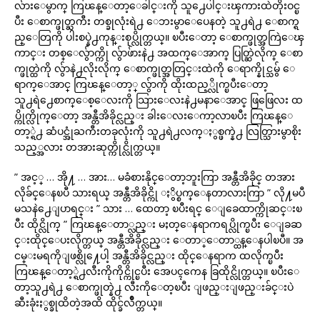
လ်ားေမွာက္ ကြၽန္ေတာ့ေခါင္းကို သူ႕ေပါင္းၾကားထဲတိုးဝင္ၿ
ပီး ေစာက္ဖုတ္ႀကီး တစ္ခုလုံးရဲ႕ ေဘးမွာေပေနတဲ့ သူ႕ရဲ႕ ေစာက္ရ
ည္ေတြကို ပါးစပ္နဲ႕ကုန္းစုပ္လိုက္တယ္။ ၿပီးေတာ့ ေစာက္ဖုတ္အကြဲေၾ
ကာင္း တစ္ေလွ်ာက္ကို လွ်ာဖ်ားနဲ႕ အထက္ေအာက္ ပြတ္ဆြဲလိုက္ ေစာ
က္ဖုတ္ထဲကို လွ်ာနဲ႕လိုးလိုက္ ေစာက္ဖုတ္အတြင္းထဲကို ေရာက္နိုင္သမွ် ေ
ရာက္ေအာင္ ကြၽန္ေတာ့္ လွ်ာကို ထိုးထည့္လိုက္ၿပီးေတာ့
သူ႕ရဲ႕ေစာက္ေစ့ေလးကို သြားေလးနဲ႕မနာေအာင္ ဖြဖြေလး ထ
ပ္ကိုက္လိုက္ေတာ့ အန္တီအိခိုင္လည္း ခါးေလးေကာ့လာၿပီး ကြၽန္ေ
တာ့္ရဲ႕ ဆံပင္အုံႀကီးတခုလုံးကို သူ႕ရဲ႕လက္ႏွစ္ဖက္နဲ႕ လြတ္သြားမွာစိုး
သည့္အလား တအားဆုတ္ကိုင္လိုက္တယ္။
” အင့္ … အို႔ … အား… မခံစားနိုင္ေတာ့ဘူးကြာ အန္တီအိခိုင္ တအား
လိုခ်င္ေနၿပီ သားရယ္ အန္တီအိခိုင္ကို ႏွိပ္စက္ေနတာလားကြာ ” လို႔မပီ
မသနဲ႕ေျပာရင္း ” သား … ထေတာ့ ၿပီးရင္ ေျခေထာက္ကိုဆင္းၿ
ပီး ထိုင္လိုက္ ” ကြၽန္ေတာ္လည္း မႈတ္ေနရာကရပ္လိုက္ၿပီး ေျခဆ
င္းထိုင္ေပးလိုက္တယ္ အန္တီအိခိုင္လည္း ေတာ္ေတာ္ထန္ေနပါၿပီ။ အ
ငမ္းမရကိုျဖစ္လို႔ေပါ့ အန္တီအိခိုင္လည္း ထိုင္ေနရာက ထလိုက္ၿပီး
ကြၽန္ေတာ့္ရဲ႕လီးကိုကိုင္ကိုင္ၿပီး အေပၚကေန ခြထိုင္လိုက္တယ္။ ၿပီးေ
တာ့သူ႕ရဲ႕ ေစာက္ဖုတ္နဲ႕ လီးကိုေတ့ၿပီး ျဖည္းျဖည္းခ်င္းပဲ
ဆီးခုံးႏွစ္ခုထိတဲ့အထိ ထိုင္ခ်လိဳက္တယ္။