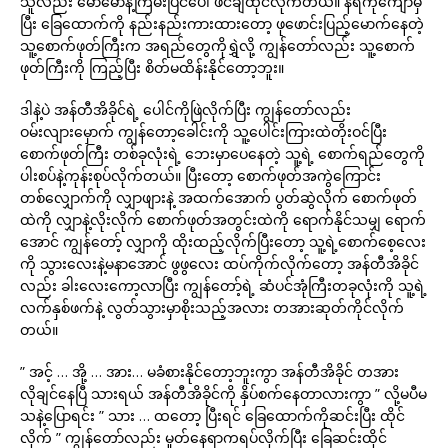
သူလည်း မောမောနဲ့ကြမ်းပြင်ပေါ် ဖင်ချထိုင်လိုက်တယ်။ နံရံကိုကျောမှီ
ပြီး ခြေထောက်ကို နည်းနည်းကားထားတော့ ဖုဖောင်းပြည့်မောက်နေတဲ့
သူ့စောက်ဖုတ်ကြီးက အရည်တွေကိုရွှဲလို့ ကျွန်တော်လည်း သူ့စောက်
ဖုတ်ကြီးကို ကြည့်ပြီး စိတ်မထိန်းနိုင်တော့ဘူး။
ဒါနဲ့ပဲ အန်တီအိခိုင်ရဲ့ ပေါင်ကိုဖြဲလိုက်ပြီး ကျွန်တော်လည်း
ဝမ်းလျားမှောက် ကျွန်တော့ခေါင်းကို သူ့ပေါင်းကြားထဲတိုးဝင်ပြီး
စောက်ဖုတ်ကြီး တစ်ခုလုံးရဲ့ ဘေးမှာပေနေတဲ့ သူ့ရဲ့ စောက်ရည်တွေကို
ပါးစပ်နဲ့ကုန်းစုပ်လိုက်တယ်။ ပြီးတော့ စောက်ဖုတ်အကွဲကြောင်း
တစ်လျှောက်ကို လျှာဖျားနဲ့ အထက်အောက် ပွတ်ဆွဲလိုက် စောက်ဖုတ်
ထဲကို လျှာနဲ့လိုးလိုက် စောက်ဖုတ်အတွင်းထဲကို ရောက်နိုင်သမျှ ရောက်
အောင် ကျွန်တော့် လျှာကို ထိုးထည့်လိုက်ပြီးတော့ သူ့ရဲ့စောက်စေ့လေး
ကို သွားလေးနဲ့မနာအောင် ဖွဖွလေး ထပ်ကိုက်လိုက်တော့ အန်တီအိခိုင်
လည်း ခါးလေးကော့လာပြီး ကျွန်တော့်ရဲ့ ဆံပင်အုံကြီးတခုလုံးကို သူ့ရဲ့
လက်နှစ်ဖက်နဲ့ လွတ်သွားမှာစိုးသည့်အလား တအားဆုတ်ကိုင်လိုက်
တယ်။
” အင့် … အို့ … အား… မခံစားနိုင်တော့ဘူးကွာ အန်တီအိခိုင် တအား
လိုချင်နေပြီ သားရယ် အန်တီအိခိုင်ကို နှိပ်စက်နေတာလားကွာ ” လို့မပီမ
သနဲ့ပြောရင်း ” သား … ထတော့ ပြီးရင် ခြေထောက်ကိုဆင်းပြီး ထိုင်
လိုက် ” ကျွန်တော်လည်း မှုတ်နေရာကရပ်လိုက်ပြီး ခြေဆင်းထိုင်