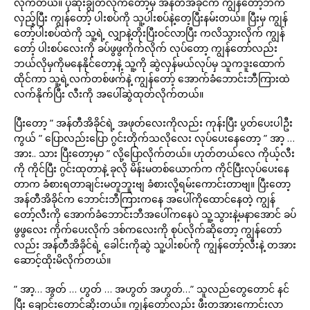
လိုက်တယ်။ ပုဆိုးချွတ်လိုက်တော့မှ အန်တီအိခိုင်က ကျွန်တော့်ဘက်
လှည့်ပြီး ကျွန်တော့် ပါးစပ်ကို သူ့ပါးစပ်နဲ့တေ့ပြီးနမ်းတယ်။ ပြီးမှ ကျွန်
တော့်ပါးစပ်ထဲကို သူ့ရဲ့ လျှာနဲ့တိုးပြီးဝင်လာပြီး ကလိသွားလိုက် ကျွန်
တော့် ပါးစပ်လေးကို ခပ်ဖွဖွကိုက်လိုက် လုပ်တော့ ကျွန်တော်လည်း
ဘယ်လိုမှကိုမနေနိုင်တော့နဲ့ သူ့ကို ဆွဲလှန်မယ်လုပ်မှ သူကဒူးထောက်
ထိုင်ကာ သူ့ရဲ့လက်တစ်ဖက်နဲ့ ကျွန်တော့် အောက်ခံဘောင်းဘီကြားထဲ
လက်နိုက်ပြီး လီးကို အပေါ်ဆွဲထုတ်လိုက်တယ်။
ပြီးတော့ ” အန်တီအိခိုင်ရဲ့ အဖုတ်လေးကိုလည်း ကုန်းပြီး ပွတ်ပေးပါဦး
ကွယ် ” ပြောလည်းပြော ဂွင်းတိုက်သလိုလေး လုပ်ပေးနေတော့ ” အာ့ …
အား.. သား ပြီးတော့မှာ ” လို့ပြောလိုက်တယ်။ ဟုတ်တယ်လေ ကိုယ့်လီး
ကို ကိုင်ပြီး ဂွင်းထုတာနဲ့ ခုလို မိန်းမတစ်ယောက်က ကိုင်ပြီးလုပ်ပေးနေ
တာက ခံစားရတာချင်းမတူဘူးဗျ ခံစားလို့ရမ်းကောင်းတာဗျ။ ပြီးတော့
အန်တီအိခိုင်က ဘောင်းဘီကြားကနေ အပေါ်ကိုထောင်နေတဲ့ ကျွန်
တော့်လီးကို အောက်ခံဘောင်းဘီအပေါ်ကနေပဲ သူ့သွားနဲ့မနာအောင် ခပ်
ဖွဖွလေး ကိုက်ပေးလိုက် ဒစ်ကလေးကို စုပ်လိုက်ဆိုတော့ ကျွန်တော်
လည်း အန်တီအိခိုင်ရဲ့ ခေါင်းကိုဆွဲ သူ့ပါးစပ်ကို ကျွန်တော့်လီးနဲ့ တအား
ဆောင့်ထိုးမိလိုက်တယ်။
” အာ့… အွတ် … ဟွတ် … အဟွတ် အဟွတ်…” သူလည်တွေတောင် နင်
ပြီး ချောင်းတောင်ဆိုးတယ်။ ကျွန်တော်လည်း ဖီးတအားကောင်းလာ