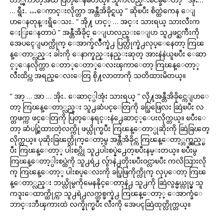
… ရွီး.. …ေကာင္းလိုက္တာ အန္တီအိခိုင္ရယ္ ” ဆိုၿပီး စိတ္ထဲကေန ေျ
ပာေနတုန္းရွိေသး.. ” အို႔ ဟင့္ … အင္း သားရယ္ သားလီးက
ေႏြးေနတာပဲ ” အန္တီအိခိုင္ ေျပာလည္းေျပာ သူ႕ဖင္ႀကီးကို
အေပၚေျမာက္လိုက္ ေအာက္ခ်လိဳက္နဲ႕ ပြတ္လိုက္နဲ႕လုပ္ေနေတာ့ ကြၽ
န္ေတာ္လည္း ခါးကို ေနာက္နည္းနည္းဆုတ္ အားနဲနဲယူၿပီး ေဆာ
င့္ေနလိုက္တာ ေတာ္ေတာ္ေလးၾကာေတာ့ ကြၽန္ေတာ့္
လီးထိပ္က အရည္ေလးေတြ စို႔လာတာကို သတိထားမိတယ္။
” အာ့ … အာ … အိုး.. ေဆာင့္ပါအုံး သားရယ္ ” လို႔အန္တီအိခိုင္ကေျပာေ
တာ့ ကြၽန္ေတာ္လည္း သူ႕ဆံပင္ေတြကို ခပ္ဖြဖြေလး ဆြဲၿပီး လ
က္တဖက္က ဖင္ေတြကို ပြတ္ေနရင္းနဲ႕ေဆာင့္ေပးလိုက္တယ္။ ၿပီးေ
တာ့ ဆံပင္ဆြဲထားတဲ့လက္ကို ဖယ္လိုက္ၿပီး ကြၽန္ေတာ္ပုဆိုးကို ဆြဲခြၽတ္
လိုက္တယ္။ ပုဆိုးခြၽတ္လိုက္ေတာ့မွ အန္တီအိခိုင္က ကြၽန္ေတာ့္ဘက္လွည့္ၿ
ပီး ကြၽန္ေတာ့္ ပါးစပ္ကို သူ႕ပါးစပ္နဲ႕ေတ့ၿပီးနမ္းတယ္။ ၿပီးမွ
ကြၽန္ေတာ့္ပါးစပ္ထဲကို သူ႕ရဲ႕ လွ်ာနဲ႕တိုးၿပီးဝင္လာၿပီး ကလိသြားလို
က္ ကြၽန္ေတာ့္ ပါးစပ္ေလးကို ခပ္ဖြဖြကိုက္လိုက္ လုပ္ေတာ့ ကြၽ
န္ေတာ္လည္း ဘယ္လိုမွကိုမေနနိုင္ေတာ့နဲ႕ သူ႕ကို ဆြဲလွန္မယ္လုပ္မွ သူ
ကဒူးေထာက္ထိုင္ကာ သူ႕ရဲ႕လက္တစ္ဖက္နဲ႕ ကြၽန္ေတာ့္ ေအာက္ခံေ
ဘာင္းဘီၾကားထဲ လက္နိုက္ၿပီး လီးကို အေပၚဆြဲထုတ္လိုက္တယ္။