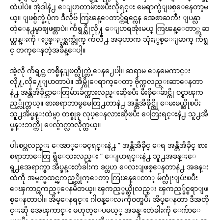
ထဲပါပဲ။ အဲ့ဒါနဲ႕ ေျပာတာမ်ားၿပီးလိုရင္း မေရာက္ပဲျဖစ္ေနေတာ့မ
ယ္။ ျဖစ္ပ်က္ခဲ့ပုံက ဒီလိုဗ် ကြၽန္ေတာ္က်ဴရွင္ကေန အေစာႀကီး ျပန္လာ
တဲ့ေန႕မွာစျဖစ္တာပဲ။ က်ဴရွင္ဆိုလို႔ ေျပာရအုံးမယ္ ကြၽန္ေတာ္က ဆ
ယ္တန္းကို ႏွစ္ႏွစ္ဆက္တိုက္ က်လိဳ႕ အခုဟာက သုံးႏွစ္ေျမာက္ က်ဴရွ
င္ တက္ေနတဲ့အခ်ိန္ေပါ့။
အဲ့လို က်ဴရွင္က တစ္ခ်ိန္ျဖတ္လိုက္တဲ့ေန႕ေပါ့။ ဆရာမ ေနမေကာင္း
လို႔,လို႔ေျပာတာပဲ။ အိမ္ကိုေရာက္ေတာ့ ဗိုက္ကလည္းဆာေနတာ
နဲ႕ အန္တီအိခိုင္ဘာေတြမ်ားခ်က္ထားလည္းဆိုၿပီး မီးဖိုေခ်ာင္ကို ဝင္ရွာၾက
ည့္လိုက္တယ္။ စားစရာဘာမွမေတြ႕တာနဲ႕ အန္တီအိခိုင္ကို ေမးမယ္ဆိုၿပီး
သူ႕အိပ္ခန္းထဲမွာ တစ္ခုခု လုပ္ေနလားဆိုၿပီး ေတြးရင္းနဲ႕ သူ႕အိ
ပ္ခန္းဘက္ကို ေလွ်ာက္လာလိုက္တယ္။
ပါးစပ္ကလည္း ေအာ္ေခၚရင္းနဲ႕ ” အန္တီအိခိုင္ ေရ အန္တီအိခိုင္ စား
စရာဘာေတြ ရွိေသးလည္း ” ေျပာရင္းနဲ႕ သူ႕အခန္းေ
ရွ႕အေရာက္မွာ အိပ္ခန္းတံခါးက ခပ္ဟဟ ေလးျဖစ္ေနတာနဲ႕ အခန္း
ထဲကို အမွတ္မထင္ၾကည့္လိုက္ေတာ့ ကြၽန္ေတာ္ မ်က္လုံးျပဴးၿပီး
ေၾကာင္ၾကည့္ေနမိတယ္။ ၾကည့္မယ္ဆိုလည္း ၾကည့္ခ်င္စရာျဖ
စ္ေနတာပါ။ အိမ္ေနရင္း ဂါဝန္ေလးကိုဝတ္ၿပီး အိပ္ေနတာ ဒီအတို
င္းဆို အေၾကာင္း မဟုတ္ေပမယ့္ အခန္းတံခါးကို ေက်ာေ