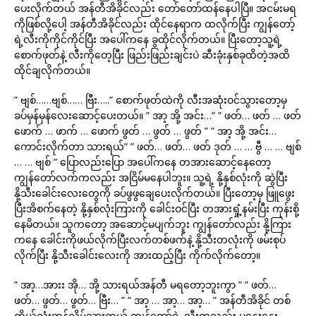
ပေးလိုက်တယ် အန်တီအိခိုင်လည်း တော်တော်ထန်နေပါပြီ။ အငမ်းမရ
ကိုဖြစ်လို့ပေါ့ အန်တီအိခိုင်လည်း ထိုင်နေရာက ထလိုက်ပြီး ကျွန်တော့်
ရဲ့လီးကိုကိုင်ကိုင်ပြီး အပေါ်ကနေ ခွထိုင်လိုက်တယ်။ ပြီးတော့သူ့ရဲ့
စောက်ဖုတ်နဲ့ လီးကိုတေ့ပြီး ဖြည်းဖြည်းချင်းပဲ ဆီးခုံးနှစ်ခုထိတဲ့အထိ
ထိုင်ချလိုက်တယ်။
” ဗျစ်……ဗျစ်…… ဗြီး…..” စောက်ဖုတ်ထဲကို လီးအဆုံးဝင်သွားတော့မှ
ခပ်မှန်မှန်လေးဆောင့်ပေးတယ်။ ” အာ့ အို့ အင်း…” ” ဖတ်… ဖတ် … ဖတ်
ဖောက် … ဖာက် … ဖောက် ဖွတ် … ဖွတ် … ဖွတ် ” ” အာ့ အို့ အင်း…
ကောင်းလိုက်တာ သားရယ်” ” ဖတ်… ဖတ်… ဖတ် ဒုတ် … … ဗွီ … … ဗျစ်
… … ဗျစ် ” ပြောလည်းပြော အပေါ်ကနေ တအားဆောင့်နေတော့
ကျွန်တော်လက်ကလည်း အငြိမ်မနေပါဘူး။ သူ့ရဲ့ နို့နှစ်လုံးကို ဆွဲပြီး
နို့သီးခေါင်းလေးတွေကို ခပ်ဖွဖွချေပေးလိုက်တယ်။ ပြီးတော့မှ ဖြူဖွေး
ပြီးအိစက်နေတဲ့ နို့နှစ်လုံးကြားကို ခေါင်းဝင်ပြီး တအားရှုံ့နမ်းပြီး ကုန်းစို့
နေမိတယ်။ သူကတော့ အဆောင့်မပျက်ဘူး ကျွန်တော်လည်း နို့ကြား
ကနေ ခေါင်းကိုဖယ်လိုက်ပြီးလက်တစ်ဖက်နဲ့ နို့သီးတလုံးကို ဖမ်းစုပ်
လိုက်ပြီး နို့သီးခေါင်းလေးကို အားထည့်ပြီး ကိုက်လိုက်တော့။
” အာ့…အားး အို… အို့ သားရယ်အန်တီ မရတော့ဘူးကွာ ” ” ဖတ်…
ဖတ်… ဖွတ်… ဖွတ်… ဗြီး… ” ” အာ့ … အာ့… အာ့… ” အန်တီအိခိုင် တစ်
ကိုယ်လုံးတွန့်လိမ်သွားတယ် ကျွန်တော့်ရဲ့ လီးကလည်း ပူနွေးနွေး