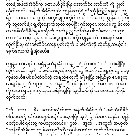
တာနဲ့ အန်တီအိခိုင်ကို ခဏဖယ်ခိုင်းပြီး အောက်ခံဘောင်းဘီ ကို ချွတ်
လိုက်တယ်။ အန်တီအိခိုင်လည်း ကျွန်တော့်ရဲ့လီးကို ကြည့်နေရင်း သူ့
ရဲ့အဝတ်အစားတွေကို အကုန်ချွတ်လိုက်တယ်။ ပြီးတော့ ကျွန်တော့်လီး
ကို သူ့လက်နဲ့ ရှေ့တိုးနောက်ဆုတ် လုပ်ပြီး ဂွင်းထုပေးတယ်။ ကျွန်တော်
က အန်တီအိခိုင်ရဲ့မေးရိုးကို လက်နဲ့ ညှစ်လိုက်မှ ပါးစပ်လေး ဟသွား
တာ အဲ့တော့မှ သူ့ရဲ့နှုတ်ခမ်းဖူးဖူးလေးကို ကျွန်တော် တစ်ချက်နမ်း
လိုက်ပြီးမှ လီးဒစ်ထိပ်လေးနဲ့ ပွတ်လိုက် ပါးစပ်ကိုလိုးလိုက်နဲ့ ဆယ့်ငါး
ချက်လောက် ရှိအုံးမယ်။
ကျွန်တော်လည်း အရှိန်မထိန်းနိုင်တာနဲ့ သူ့ရဲ့ ပါးစပ်ထဲတင် တစ်ချီပြီး
လိုက်တယ်။ သူ့ရဲ့ ပါးစပ်တစ်ခုလုံးလည်း ကျွန်တော့် လီးရည်တွေ ပေပွ
ကုန်တယ်။ ပါးစပ်ထဲဝင်တဲ့ လရည်တွေကို မျိုချပြီး အပြင်မှာ ပေနေတဲ့
လရည်တွေကိုလည်း သူ့လက်နဲ့ယူပြီး စုပ်ပြတော့ ကျွန်တော်လည်းခါး
ကို နောက်နည်းနည်းဆုတ်အရှိန်ယူပြီး သူ့ပါးစပ်ကို တအားဆောင့်လိုး
လိုက်တယ်။
” အို့… အား…… ရှီး.. ကောင်းလိုက်တာ အန်တီအိခိုင်ရယ် ” အန်တီအိခိုင်
ပါးစပ်ထဲကို လီးတချောင်းလုံး ဝင်သွားပြီး သူရဲ့ မျက်နှာကလည်း ကျွန်
တော့်ပေါင်ရင်းသို့ ကပ်သွားတယ်။ ” ဂွတ် … အွတ် … အဟွတ် အဟွတ်
” အန်တီအိခိုင်က ကျွန်တော့်လီးကို သူ့ပါးစပ်ထဲက ထုတ်လိုက်တယ်။