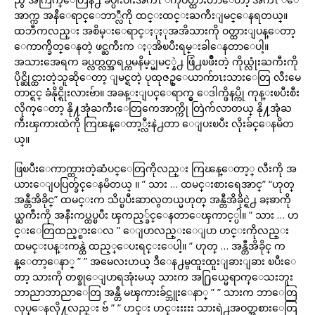
အာက္က အနီေရာင္ေဘာ္လီကို ထင္းထင္းႀကီးျမင္ေနရတယ္။
ထဘီကလည္း အစိမ္းေရာင္ႏုႏုအအိသားကို ဝတ္ထားျပန္ေတာ့
ေကာက္ခ်ိတ္ေနတဲ့ ဖင္ႀကီးက ႏုအိၿပီးရမ္းခါေနတာေပါ့။
အသားအေရက ခပ္လတ္လတ္အရပ္ကမနိမ့္မျမင့္နဲ႕ ဖြံ႕ၿဖိဳးတဲ့ ကိုယ္လုံးႀကီးကို
ပိုင္ဆိုင္ထားတဲ့သူဆိုေတာ့ ျမင္ရတဲ့ ပုထုဇဥ္ေယာက်ာၤးသားေတြ လီးမေ
တာင္ရင္ ခံနိုင္ရိုးလားဗ်ာ။ အခန္းျပင္ေရာက္မွ ေဒါက္ဖိနပ္ကို ကုန္းၿပီးစီး
လိုက္ေတာ့ နို႔အုံႀကီးေတြကေအာက္ကို တြဲက်လာတယ္ နို႔အုံႀ
ကီးၾကားထဲကို ကြၽန္ေတာ့္လီးနဲ႕တာ ေျပးၿပီး လိုးခ်င္ေနမိတ
ယ္။
ဖြၿပီးေကာက္ထားတဲ့ဆံပင္ေတြကိုလည္း ကြၽန္ေတာ့္ လီးကို အ
ယားေျပပြတ္ခ်င္ေနမိတယ္ ။ ” သား … ထမင္းစားရေအာင္” “ဟုတ္
အန္တီအိခိုင္” ထမင္းက သိပ္ၿပီးဆာလွတယ္မဟုတ္ အန္တီအိခိုင္ရဲ႕ ခႏၶာကို
ယ္ႀကီးကို အနီးကပ္ထပ္ၿပီး ၾကည့္ခ်င္ေနတာေၾကာင့္ပါ။ ” သား … ဟ
င္းေတြထည့္စားေလ ” ေျပာလည္းေျပာ ဟင္းကိုလည္း
ထမင္းပန္းကန္ထဲ ထည့္ေပးရင္းေပါ့။ ” ဟုတ္ … အန္တီအိခိုင္ က
န္ေတာ့ေနာ္ ” ” အမေလးဟယ္ ဒီေန႕မွထူးထူးျခားျခား ၿပီးေ
တာ့ သားကို တစ္ခုေျပာရအုံးမယ္ သားက အ႐ြယ္မေရာက္ေသးဘူး
ဘာညာဘာညာေတြ အန္တီ မၾကားခ်င္ဘူးေနာ္ ” ” သားက ဘာေတြ
လုပ္ေနလို႔လည္း ဗ် ” ” ဟင္း ဟင္းးးးး သားရဲ႕အဝတ္အစားေတြ