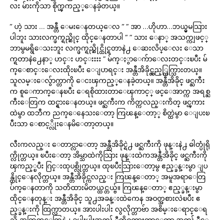
လး မ်ားကိုသာ စိုက္ၾကည့္ေနခဲ့တယ္။
” ဟဲ့ သား … အန္တီ ေမးေနတယ္ေလ ” ” အာ …ဟိုဟာ…ဘယ္မွမသြား
ပါဘူး သားလက္ဖက္ရည္ဆိုင္ ထိုင္ေနတာပါ ” ” သား ေနာ္ အသက္ကျဖင့္
ဘာမွမရွိေသးဘူး လက္ဖက္ရည္ဆိုင္ထိုင္ရတာနဲ႕ ေဆးလိပ္ေလး ေသာ
က္ရတာနဲ႕ေနာ္ ဟင္း ဟင္းးးး ” မ်က္ႏွာေက်ာေလးတင္းၿပီး မ်
က္ေစာင္းေလးထိုးၿပီး ေျပာရင္း အန္တီအိခိုင္လွည့္ထြက္သြားတယ္။
သူလမ္းေလွ်ာက္တာကို ေငးၾကည့္ေနခဲ့တယ္။ အန္တီအိခိုင္ ဖင္ႀကီး
က စူေကာက္ေနၿပီး ေရစိုထားတာေၾကာင့္ ဖင္ေအာက္က အရစ္ႀ
ကီးေတြက ထင္ရွားေနတယ္။ ဖင္ႀကီးက ကိတ္ကလည္းကိတ္ ဖင္ၾကား
ထဲမွာ ထဘီက ညက္ေနေသးေတာ့ ကြၽန္ေတာ့္ စိတ္ထဲမွာ ေျပးၿ
ပီးသာ ေစာင့္လိုးေနမိေတာ့တယ္။
လီးကလည္း ေတာင္လာေတာ့ အန္တီအိခိုင္ရဲ႕ ဖင္ႀကီးကို ဖုန္းနဲ႕ ဓါတ္ပုံရို
က္လိုက္တယ္။ ၿပီးေတာ့ အိမ္သာထဲကိုသြား ဖုန္းထဲကအန္တီအိခိုင္ ဖင္ႀကီးကို
ၾကည့္ၿပီး ဂြင္းထုပစ္လိုက္တယ္။ ထုၿပီးသြားေတာ့မွ ဧည့္ခန္းမွာ ျပ
န္ထိုင္ေနလိုက္တယ္။ အန္တီအိခိုင္ကလည္း ကြၽန္ေတာ္ အမူအရာေတြ
ပ်က္ေနတာကို သတိထားမိတယ္ထင္တယ္ဗ်။ ကြၽန္ေတာ္ ဧည့္ခန္းမွာ
ထိုင္ေနတုန္း အန္တီအိခိုင္ သူ႕အခန္းထဲကေန အဝတ္အစားလဲၿပီး ဧ
ည့္ခန္းကို ထြက္လာတယ္။ အားပါးပါး လွလိုက္တာဗ်ာ အစိမ္းေရာင္ေရ
ညွိ အကြက္ေတြနဲ႕ ခပ္ပါးပါးအကၤ် ီကိုဝတ္ထားတာေတာ့ အကၤ် ီေ