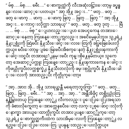
” ဗ်စ္……ဗ်စ္…… ၿဗီး…..” ေစာက္ဖုတ္ထဲကို လီးအဆုံးဝင္သြားေတာ့မွ ခပ္မွန္မွ
န္ေလးေဆာင့္ေပးတယ္။ ” အာ့ အို႔ အင္း…” ” ဖတ္… ဖတ္ …
ဖတ္ ေဖာက္ … ဖာက္ … ေဖာက္ ဖြတ္ … ဖြတ္ … ဖြတ္ ” ” အာ့ အို႔
အင္း… ေကာင္းလိုက္တာ သားရယ္” ” ဖတ္… ဖတ္… ဖတ္ ဒုတ္ … … ဗြီ
… … ဗ်စ္ … … ဗ်စ္ ” ေျပာလည္းေျပာ အေပၚကေန တအားေ
ဆာင့္ေနေတာ့ ကြၽန္ေတာ္လက္ကလည္း အၿငိမ္မေနပါဘူး။ သူ႕ရဲ႕
နို႔ႏွစ္လုံးကို ဆြဲၿပီး နို႔သီးေခါင္းေလးေတြကို ခပ္ဖြဖြေခ်ေပးလို
က္တယ္။ ၿပီးေတာ့မွ ျဖဴေဖြးၿပီးအိစက္ေနတဲ့ နို႔ႏွစ္လုံးၾကားကို
ေခါင္းဝင္ၿပီး တအားရႈံ႕နမ္းၿပီး ကုန္းစို႔ေနမိတယ္။ သူကေ
တာ့ အေဆာင့္မပ်က္ဘူး ကြၽန္ေတာ္လည္း နို႔ၾကားကေန ေခါင္း
ကိုဖယ္လိုက္ၿပီးလက္တစ္ဖက္နဲ႕ နို႔သီးတလုံးကို ဖမ္းစုပ္လိုက္ၿပီး နို႔သီးေခါ
င္းေလးကို အားထည့္ၿပီး ကိုက္လိုက္ေတာ့။
” အာ့…အားး အို… အို႔ သားရယ္အန္တီ မရေတာ့ဘူးကြာ ” ” ဖတ္… ဖတ္…
ဖြတ္… ဖြတ္… ၿဗီး… ” ” အာ့ … အာ့… အာ့… ” အန္တီအိခိုင္ တစ္ကိုယ္လုံးတြ
န႔္လိမ္သြားတယ္ ကြၽန္ေတာ့္ရဲ႕ လီးကလည္း ပူေႏြးေႏြးအရသာ
ကို ခံစားလိုက္ရေတာ့ ေအာက္ကေနၿပီးေတာ့ လက္ႏွစ္ေခ်ာင္းလုံးကို
ေနာက္မွာ အားယူေထာက္လိုက္ၿပီး တအားျပန္ေဆာင့္လိုက္ေတာ့
သူ႕ရဲ႕ ေစာက္ဖုတ္ႀကီးထဲက သားအိမ္ေလးကို ကြၽန္ေတာ့္ရဲ႕ လ
ရည္ေႏြးေႏြးေလးေတြ ျပန္ပန္းထည့္ေပးလိုက္တယ္။