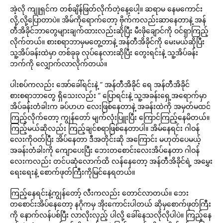
အဲ့လို ကျူရှင်က တစ်ချိန်ဖြတ်လိုက်တဲ့နေ့ပေါ့။ ဆရာမ နေမကောင်း
လို့,လို့ပြောတာပဲ။ အိမ်ကိုရောက်တော့ ဗိုက်ကလည်းဆာနေတာနဲ့ အန်
တီအိခိုင်ဘာတွေများချက်ထားလည်းဆိုပြီး မီးဖိုချောင်ကို ဝင်ရှာကြည့်
လိုက်တယ်။ စားစရာဘာမှမတွေ့တာနဲ့ အန်တီအိခိုင်ကို မေးမယ်ဆိုပြီး
သူ့အိပ်ခန်းထဲမှာ တစ်ခုခု လုပ်နေလားဆိုပြီး တွေးရင်းနဲ့ သူ့အိပ်ခန်း
ဘက်ကို လျှောက်လာလိုက်တယ်။
ပါးစပ်ကလည်း အော်ခေါ်ရင်းနဲ့ ” အန်တီအိခိုင် ရေ အန်တီအိခိုင်
စားစရာဘာတွေ ရှိသေးလည်း ” ပြောရင်းနဲ့ သူ့အခန်းရှေ့အရောက်မှာ
အိပ်ခန်းတံခါးက ခပ်ဟဟ လေးဖြစ်နေတာနဲ့ အခန်းထဲကို အမှတ်မထင်
ကြည့်လိုက်တော့ ကျွန်တော် မျက်လုံးပြူးပြီး ကြောင်ကြည့်နေမိတယ်။
ကြည့်မယ်ဆိုလည်း ကြည့်ချင်စရာဖြစ်နေတာပါ။ အိမ်နေရင်း ဂါဝန်
လေးကိုဝတ်ပြီး အိပ်နေတာ ဒီအတိုင်းဆို အကြောင်း မဟုတ်ပေမယ့်
အခန်းတံခါးကို ကျောပေးပြီး ဘေးတစောင်းလေးအိပ်နေတာ ဂါဝန်
လေးကလည်း တင်ပဆုံလောက်ထိ လန်နေတော့ အန်တီအိခိုင်ရဲ့ အမွှေး
ရေးရေးနဲ့ စောက်ဖုတ်ကြီးကိုမြင်နေရတယ်။
ကြည့်နေရင်းနဲ့ကျွန်တော့် လီးကလည်း တောင်လာတယ်။ ဘေး
တစောင်းအိပ်နေတော့ နဂိုကမှ အိုးကောင်းပါတယ် ဆိုမှစောက်ဖုတ်ကြီး
ကို နောက်လန်ပစ်ပြီး လာလိုးလှည့် ပါလို့ ခေါ်နေသလိုလိုပါပဲ။ ကြည့်နေ