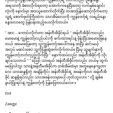
အရသာကို ခံစားလိုက်ရတော့ အောက်ကနေပြီးတော့ လက်နှစ်ချောင်း
လုံးကို နောက်မှာ အားယူထောက်လိုက်ပြီး တအားပြန်ဆောင့်လိုက်တော့
သူ့ရဲ့ စောက်ဖုတ်ကြီးထဲက သားအိမ်လေးကို ကျွန်တော့်ရဲ့ လရည်နွေး
နွေးလေးတွေ ပြန်ပန်းထည့်ပေးလိုက်တယ်။
” အား…. ကောင်းလိုက်တာ အန်တီအိခိုင်ရယ် ” အန်တီအိခိုင်ကလည်း
မောမောနဲ့ ကျွန်တော့်လည်ပင်းကို ဖက်းထားရင်းနဲ့ မှိန်းပြီးအမောဖြေနေ
တယ် အမောပြေတော့ သူကျွန်တော့်အပေါ်ကနေ ထပြီး ဆင်းမယ့်
အလုပ် မဆင်းစေပဲ သူ့ကိုပြန်ဆွဲဖက်လိုက်တယ်။ ပြီးမှ သူ့မျက်နှာကို
ကျွန်တော့်ဘက်လှည့်လိုက်ပြီး ” နောက်ထပ်လည်း အန်တီအိခိုင်ကို လိုး
ချင်သေးတယ် ” ” သြော် သားရယ် အန်တီအိခိုင်ကလည်း ဘယ်မှ ထွက်
မပြေးပါဘူး သားနဲ့အန်တီမအိခိုင်က တစ်အိမ်ထဲမှာ အတူနေနေကျတာ
လေ သားဆန္ဒရှိတဲ့ အချိန်တိုင်း အန်တီအိခိုင်ရဲ့ အခန်းကိုလာ အန်တီအိ
ခိုင် ဆန္ဒရှိရင်လည်း သားအခန်းလာမှာပေါ့ ဟုတ်ဘူးလား ” လို့ ချစ်စ
ဖွယ်ပြုံးရင်းနဲ့ ကျွန်တော့်ကို ပြန်ပြောတယ်လေ။ ။
End
Zawgyi