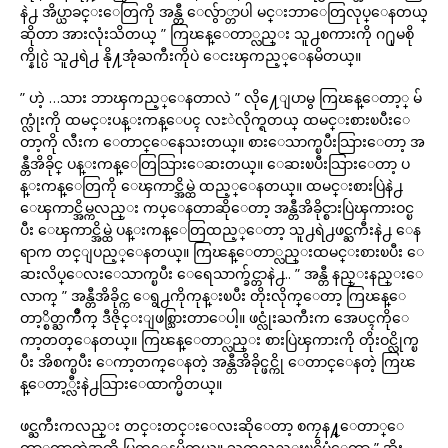
နဲ႕ အိပ္ယာခင္းေတြကို အန္တီ ေလွ်ာ္တာပါ မင္းဘာေတြလုပ္ေနတယ္
ဆိုတာ အားလုံးသိတယ္ ” ကြၽန္ေတာ္လည္း သူ႕စကားကို ဂ႐ုမစို
က္နိုင္ပဲ သူ႕ရဲ႕ နို႔အုံႀကီးကိုပဲ ေငးၾကည့္ေနမိတယ္။
” ဟဲ့ …သား ဘာၾကည့္ေနတာလဲ ” လို႔ေျပာမွ ကြၽန္ေတာ့္ မ်
က္လုံးကို ထမင္းပန္းကန္ေပၚ လႊဲလိုက္ရတယ္ ထမင္းစားၿပီးေ
တာ့ကို လီးက ေတာင္ေနေသးတယ္။ စားေသာက္ၿပီးသြားေတာ့ အ
န္တီအိခိုင္ ပန္းကန္ေတြသြားေဆးတယ္။ ေဆးၿပီးသြားေတာ့ ပ
န္းကန္ေတြကို ေၾကာင္အိမ္ထဲ ထည့္ေနတယ္။ ထမင္းစားပြဲနဲ႕
ေၾကာင္အိမ္ကလည္း ကပ္ေနတာဆိုေတာ့ အန္တီအိခိုင္စားပြဲၾကားဝင္ၿ
ပီး ေၾကာင္အိမ္ထဲ ပန္းကန္ေတြထည့္ေတာ့ သူ႕ရဲ႕ဖင္ႀကီးနဲ႕ ေန
ရာက တင္ျပည့္ေနတယ္။ ကြၽန္ေတာ္လည္းထမင္းစားၿပီး ေ
ဆးလိပ္ေလးေသာက္ၿပီး ေရေသာက္ခ်င္တာနဲ႕.. ” အန္တီ နည္းနည္းေ
လာက္ ” အန္တီအိခိုင္က ေရွ႕ကိုကုန္းၿပီး တိုးလိုက္ေတာ့ ကြၽန္ေ
တာ့္စိတ္ႀကိဳက္ ဒီဇိုင္းျဖစ္သြားတာေပါ့။ ဖင္လုံးႀကီးက အေပၚကိုေ
ကာ့တတ္ေနတယ္။ ကြၽန္ေတာ္လည္း စားပြဲၾကားကို တိုးဝင္လိုက္ၿ
ပီး အိစက္ၿပီး ေကာ့တက္ေနတဲ့ အန္တီအိခိုင္ဖင္ကို ေတာင္ေနတဲ့ ကြၽ
န္ေတာ့္လီးနဲ႕သြားေထာက္မိတယ္။
ဖင္ႀကီးကလည္း တင္းတင္းေလးဆိုေတာ့ စကၠန႔္ေတာ္ေ
တာ္ၾကာတဲ့အထိ ပြတ္ေနမိတယ္။ သူကလည္းၿငိမ္ခံေတာ့ ” အိုး…