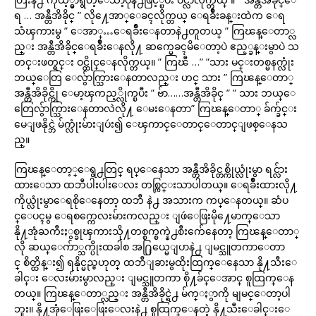
ရ … အန္တီအိခိုင္ ” လို႔ေအာ္ေခၚလိုက္တယ္ ေရခ်ိဳးခန္းထဲက ေရ
သံၾကားမွ ” ေအာ္…ေရခ်ိဳးေနတာနဲ႕တူတယ္ ” ကြၽန္ေတာ္လ
ည္း အန္တီအိခိုင္ေရခ်ိဳးေနလို႔ ဆက္မေခၚမိေတာ့ပဲ ဧည့္ခန္းမွာပဲ သ
တင္းဖတ္ရင္း ဝင္ထိုင္ေနလိုက္တယ္။ ” ကြၽီ …” ”သား မင္းတစ္မနက္လုံး
ဘယ္ေတြ ေလွ်ာက္သြားေနတာလည္း ဟင္ သား ” ကြၽန္ေတာ္
အန္တီအိခိုင္ကို ေမာ့ၾကည့္လိုက္ၿပီး ” ဗ်ာ……အန္တီအိခိုင္ ” ” သား ဘယ္ေ
တြေလွ်ာက္သြားေနတာလဲလို႔ ေမးေနတာ” ကြၽန္ေတာ္ ခ်က္ခ်င္း
မေျဖနိုင္ဘဲ မ်က္လုံးမ်ားျပဴး၍ ေၾကာင္ေတာင္ေတာင္ျဖစ္ေနသ
ည္။
ကြၽန္ေတာ့္ေရွ႕တြင္ ရပ္ေနေသာ အန္တီအိခိုင္တစ္ကိုယ္လုံးမွာ ရင္လ်ား
ထားေသာ ထဘီပါးပါးေလး တစ္ကြင္းသာပါတယ္။ ေရခ်ိဳးထားလို႔
ကိုယ္လုံးမွာေရစိုေနေတာ့ ထဘီ နဲ႕ အသားက ကပ္ေနတယ္။ ဆံပ
င္ေပၚမွ ေရစက္ကေလးမ်ားကလည္း ျဖဴေဖြးမို႔ေမာက္ေသာ
နို႔အုံႀကီးႏွစ္ခုၾကားသို႔တစ္စက္စက္နဲ႕စီးက်ေနေတာ့ ကြၽန္ေတာ္
လို ဆယ္ေက်ာ္သက္ပိုးထခါစ အ႐ြယ္မေျပာနဲ႕ ျမင္သူတကာေတာ
င္ စိတ္ထိန္း၍ ရနိုင္မည္မဟုတ္ ထဘီျခားမွထိုးထြက္ေနေသာ နို႔သီးေ
ခါင္း ေလးမ်ားမွာလည္း ျမင္သူတကာ စို႔ခ်င္ေအာင္ စူထြက္ေန
တယ္။ ကြၽန္ေတာ္လည္း အန္တီအိခိုင္ရဲ႕ မ်က္ႏွာကို မျမင္ေတာ့ပါ
ဘူး။ နို႔အုံေဖြးေဖြးေလးနဲ႕ စူထြက္ေနတဲ့ နို႔သီးေခါင္းေ