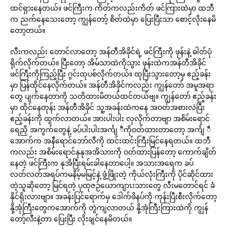
ထင်ရှားနေတယ်။ ဖင်ကြီးက ကိတ်ကလည်းကိတ် ဖင်ကြားထဲမှာ ထဘီ
က ညက်နေသေးတော့ ကျွန်တော့် စိတ်ထဲမှာ ပြေးပြီးသာ စောင့်လိုးနေမိ
တော့တယ်။
လီးကလည်း တောင်လာတော့ အန်တီအိခိုင်ရဲ့ ဖင်ကြီးကို ဖုန်းနဲ့ ဓါတ်ပုံ
ရိုက်လိုက်တယ်။ ပြီးတော့ အိမ်သာထဲကိုသွား ဖုန်းထဲကအန်တီအိခိုင်
ဖင်ကြီးကိုကြည့်ပြီး ဂွင်းထုပစ်လိုက်တယ်။ ထုပြီးသွားတော့မှ ဧည့်ခန်း
မှာ ပြန်ထိုင်နေလိုက်တယ်။ အန်တီအိခိုင်ကလည်း ကျွန်တော် အမူအရာ
တွေ ပျက်နေတာကို သတိထားမိတယ်ထင်တယ်ဗျ။ ကျွန်တော် ဧည့်ခန်း
မှာ ထိုင်နေတုန်း အန်တီအိခိုင် သူ့အခန်းထဲကနေ အဝတ်အစားလဲပြီး
ဧည့်ခန်းကို ထွက်လာတယ်။ အားပါးပါး လှလိုက်တာဗျာ အစိမ်းရောင်
ရေညှိ အကွက်တွေနဲ့ ခပ်ပါးပါးအင်္ကျ ီကိုဝတ်ထားတာတော့ အင်္ကျ ီ
အောက်က အနီရောင်ဘော်လီကို ထင်းထင်းကြီးမြင်နေရတယ်။ ထဘီ
ကလည်း အစိမ်းရောင်နုနုအအိသားကို ဝတ်ထားပြန်တော့ ကောက်ချိတ်
နေတဲ့ ဖင်ကြီးက နုအိပြီးရမ်းခါနေတာပေါ့။ အသားအရေက ခပ်
လတ်လတ်အရပ်ကမနိမ့်မမြင့်နဲ့ ဖွံ့ဖြိုးတဲ့ ကိုယ်လုံးကြီးကို ပိုင်ဆိုင်ထား
တဲ့သူဆိုတော့ မြင်ရတဲ့ ပုထုဇဉ်ယောကျာၤးသားတွေ လီးမတောင်ရင် ခံ
နိုင်ရိုးလားဗျာ။ အခန်းပြင်ရောက်မှ ဒေါက်ဖိနပ်ကို ကုန်းပြီးစီးလိုက်တော့
နို့အုံကြီးတွေကအောက်ကို တွဲကျလာတယ် နို့အုံကြီးကြားထဲကို ကျွန်
တော့်လီးနဲ့တာ ပြေးပြီး လိုးချင်နေမိတယ်။