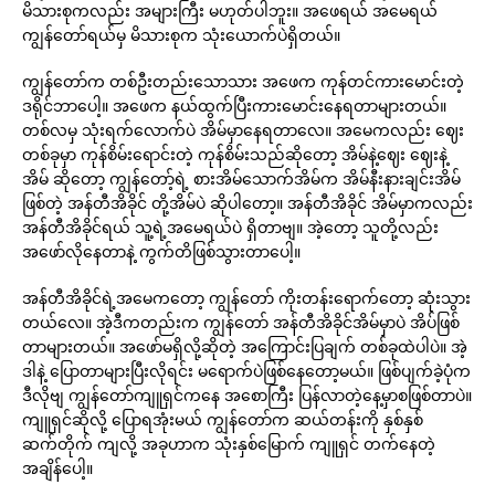
မိသားစုကလည်း အများကြီး မဟုတ်ပါဘူး။ အဖေရယ် အမေရယ်
ကျွန်တော်ရယ်မှ မိသားစုက သုံးယောက်ပဲရှိတယ်။
ကျွန်တော်က တစ်ဦးတည်းသောသား အဖေက ကုန်တင်ကားမောင်းတဲ့
ဒရိုင်ဘာပေါ့။ အဖေက နယ်ထွက်ပြီးကားမောင်းနေရတာများတယ်။
တစ်လမှ သုံးရက်လောက်ပဲ အိမ်မှာနေရတာလေ။ အမေကလည်း ဈေး
တစ်ခုမှာ ကုန်စိမ်းရောင်းတဲ့ ကုန်စိမ်းသည်ဆိုတော့ အိမ်နဲ့ဈေး ဈေးနဲ့
အိမ် ဆိုတော့ ကျွန်တော့်ရဲ့ စားအိမ်သောက်အိမ်က အိမ်နီးနားချင်းအိမ်
ဖြစ်တဲ့ အန်တီအိခိုင် တို့အိမ်ပဲ ဆိုပါတော့။ အန်တီအိခိုင် အိမ်မှာကလည်း
အန်တီအိခိုင်ရယ် သူ့ရဲ့အမေရယ်ပဲ ရှိတာဗျ။ အဲ့တော့ သူတို့လည်း
အဖော်လိုနေတာနဲ့ ကွက်တိဖြစ်သွားတာပေါ့။
အန်တီအိခိုင်ရဲ့အမေကတော့ ကျွန်တော် ကိုးတန်းရောက်တော့ ဆုံးသွား
တယ်လေ။ အဲ့ဒီကတည်းက ကျွန်တော် အန်တီအိခိုင်အိမ်မှာပဲ အိပ်ဖြစ်
တာများတယ်။ အဖော်မရှိလို့ဆိုတဲ့ အကြောင်းပြချက် တစ်ခုထဲပါပဲ။ အဲ့
ဒါနဲ့ ပြောတာများပြီးလိုရင်း မရောက်ပဲဖြစ်နေတော့မယ်။ ဖြစ်ပျက်ခဲ့ပုံက
ဒီလိုဗျ ကျွန်တော်ကျူရှင်ကနေ အစောကြီး ပြန်လာတဲ့နေ့မှာစဖြစ်တာပဲ။
ကျူရှင်ဆိုလို့ ပြောရအုံးမယ် ကျွန်တော်က ဆယ်တန်းကို နှစ်နှစ်
ဆက်တိုက် ကျလို့ အခုဟာက သုံးနှစ်မြောက် ကျူရှင် တက်နေတဲ့
အချိန်ပေါ့။