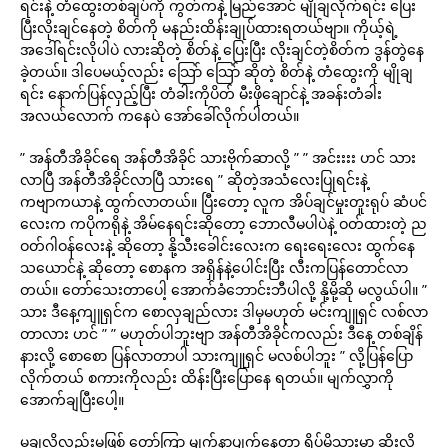
ရင်းနဲ့ တံထွေးတစ်ချပ်ကို ကွတ်ကနဲ့ မြည်အောင် မျိုချလိုက်ရင်း ပြေး
ပြီးလိုးချင်နေတဲ့ စိတ်ကို မနည်းထိန်းချုပ်ထားရတယ်ဗျာ။ ကိုယ့်ရဲ့
အဒေါ်ရင်းလိုပါပဲ လားဆိုတဲ့ စိတ်နဲ့ ပြေးပြီး လိုးချင်တဲ့စိတ်က ဒွန်တွဲနေ
ခဲ့တယ်။ ဒါပေမယ့်လည်း သြော် သြော် ဆိုတဲ့ စိတ်နဲ့ တံထွေးကို မျိုချ
ရင်း နောက်ပြန်လှည့်ပြီး တံခါးကိုပိတ် မီးဖိုချောင်နဲ့ အခန်းတံခါး
အလယ်လောက် ကနေပဲ အော်ခေါ်လိုက်ပါတယ်။
” အန်တီအိခိုင်ရေ အန်တီအိခိုင် သားဗိုက်ဆာလို့ ” ” အင်းးးး ဟင် သား
လာပြီ အန်တီအိခိုင်လာပြီ သားရေ ” ဆိုတဲ့အသံလေးပြုရင်းနဲ့
ကဗျာကယာနဲ့ ထွက်လာတယ်။ ပြီးတော့ လူက အိပ်ချင်မှုးတူးရုပ် ဆံပင်
လေးက ကပိုကရိုနဲ့ အိမ်နေရင်းဆိုတော့ ဘောလီမပါပဲနဲ့ ဝတ်ထားတဲ့ ည
ဝတ်ဂါဝန်လေးနဲ့ ဆိုတော့ နို့သီးခေါင်းလေးက ရေးရေးလေး ထွက်နေ
သယောင်နဲ့ ဆိုတော့ စောနက အရှိန်နဲ့ပေါင်းပြီး လီးကပြန်တောင်လာ
တယ်။ တော်သေးတာပေါ့ အောက်ခံဘောင်းဘီပါလို့ နို့မို့ဆို မလွယ်ပါ။ ”
သား ဒီနေ့ကျူရှင်က စောလှချည်လား ဒါမှမဟုတ် မင်းကျူရှင် လစ်လာ
တာလား ဟင် ” ” မဟုတ်ပါဘူးဗျာ အန်တီအိခိုင်ကလည်း ဒီနေ့ တစ်ချိန်
နားလို့ စောစော ပြန်လာတာပါ သားကျူရှင် မလစ်ပါဘူး ” လို့ပြန်ပြော
လိုက်တယ် စကားကိုလည်း ထိန်းပြီးပြောနေ ရတယ်။ မျက်လွှာကို
အောက်ချပြီးပေါ့။
မချလို့လည်းမဖြစ် တော်ကြာ မျက်နာပျက်နေတာ ရိပ်မိသွားမှာ ဆိုးလို့