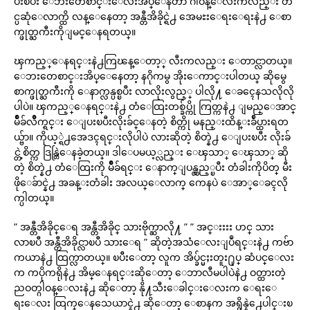
ပးၿပီး ေဘးတေစာင္းေလးအိပ္ေနတာ ဂါဝန္ေလးကလည္း တ
င္ပဆုံေလာက္ထိ လန္ေနေတာ့ အန္တီအိခိုင္ရဲ႕ အေမႊးေရးေရးနဲ႕ ေစာ
က္ဖုတ္ႀကီးကိုျမင္ေနရတယ္။
ၾကည့္ေနရင္းနဲ႕ကြၽန္ေတာ့္ လီးကလည္း ေတာင္လာတယ္။
ေဘးတေစာင္းအိပ္ေနေတာ့ နဂိုကမွ အိုးေကာင္းပါတယ္ ဆိုမွေ
စာက္ဖုတ္ႀကီးကို ေနာက္လန္ပစ္ၿပီး လာလိုးလွည့္ ပါလို႔ ေခၚေနသလိုလို
ပါပဲ။ ၾကည့္ေနရင္းနဲ႕ တံေထြးတစ္ခ်ပ္ကို ကြတ္ကနဲ႕ ျမည္ေအာင္
မ်ိဳခ်လိဳက္ရင္း ေျပးၿပီးလိုးခ်င္ေနတဲ့ စိတ္ကို မနည္းထိန္းခ်ဳပ္ထားရတ
ယ္ဗ်ာ။ ကိုယ့္ရဲ႕အေဒၚရင္းလိုပါပဲ လားဆိုတဲ့ စိတ္နဲ႕ ေျပးၿပီး လိုးခ်
င္တဲ့စိတ္က ဒြန္တြဲေနခဲ့တယ္။ ဒါေပမယ့္လည္း ေၾသာ္ ေၾသာ္ ဆို
တဲ့ စိတ္နဲ႕ တံေထြးကို မ်ိဳခ်ရင္း ေနာက္ျပန္လွည့္ၿပီး တံခါးကိုပိတ္ မီး
ဖိုေခ်ာင္နဲ႕ အခန္းတံခါး အလယ္ေလာက္ ကေနပဲ ေအာ္ေခၚလို
က္ပါတယ္။
” အန္တီအိခိုင္ေရ အန္တီအိခိုင္ သားဗိုက္ဆာလို႔ ” ” အင္းးးး ဟင္ သား
လာၿပီ အန္တီအိခိုင္လာၿပီ သားေရ ” ဆိုတဲ့အသံေလးျပဳရင္းနဲ႕ ကဗ်ာ
ကယာနဲ႕ ထြက္လာတယ္။ ၿပီးေတာ့ လူက အိပ္ခ်င္မႈးတူး႐ုပ္ ဆံပင္ေလး
က ကပိုကရိုနဲ႕ အိမ္ေနရင္းဆိုေတာ့ ေဘာလီမပါပဲနဲ႕ ဝတ္ထားတဲ့
ညဝတ္ဂါဝန္ေလးနဲ႕ ဆိုေတာ့ နို႔သီးေခါင္းေလးက ေရးေ
ရးေလး ထြက္ေနသေယာင္နဲ႕ ဆိုေတာ့ ေစာနက အရွိန္နဲ႕ေပါင္းၿ