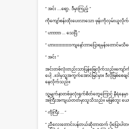
“ အင်း ….ရော့.. ဒီမှာကြည့် ”
ကိုကျော်စန်းထိုးပေးလာသော ဖုန်းကိုလှမ်းယူလိုက်ပြီ
“ ဟာာာာာ … သေပြီ ”
“ ဟားးးးးးးးးးးးကျနော်ဘာပြောရမှန်းတောင်မသိတေ
“ အင်း ”
အင်းတစ်လုံးတည်းသာပြန်ဖြေလိုက်သည်။ကျော်ကိ
ပေါ့ ..။ဒါမှသူ့အကွက်အောင်မြင်မှာ။ ဒီလိုဖြစ်စေချ
နေလိုက်သည်။
သူ့မျက်နှာတစ်ခုလုံးရှက်စိတ်တွေကြောင့် နီရဲနေမ
အကြီးအကျယ်တတ်မှာသူသိသည်။ မဖြစ်ဘူး ယောက်
“ ကိုကြီး … ”
“ ညီလေးတောင်းပန်တယ်ဆိုတာထက် ပိုပြောပါတယ်ဗျ