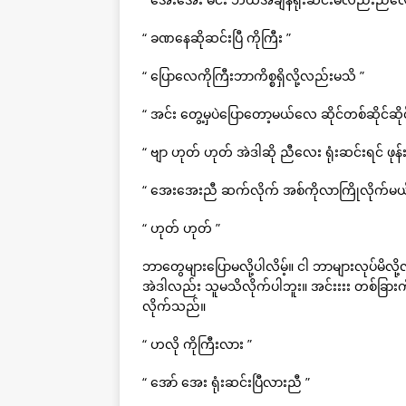
“ ခဏနေဆိုဆင်းပြီ ကိုကြီး ”
“ ပြောလေကိုကြီးဘာကိစ္စရှိလို့လည်းမသိ ”
“ အင်း တွေ့မှပဲပြောတော့မယ်လေ ဆိုင်တစ်ဆိုင်
“ ဗျာ ဟုတ် ဟုတ် အဲဒါဆို ညီလေး ရုံးဆင်းရင် ဖ
“ အေးအေးညီ ဆက်လိုက် အစ်ကိုလာကြိုလိုက်မယ
“ ဟုတ် ဟုတ် ”
ဘာတွေများပြောမလို့ပါလိမ့်။ ငါ ဘာများလုပ်မိလိ
အဲဒါလည်း သူမသိလိုက်ပါဘူး။ အင်းးးး တစ်ခြား
လိုက်သည်။
“ ဟလို ကိုကြီးလား ”
“ အော် အေး ရုံးဆင်းပြီလားညီ ”