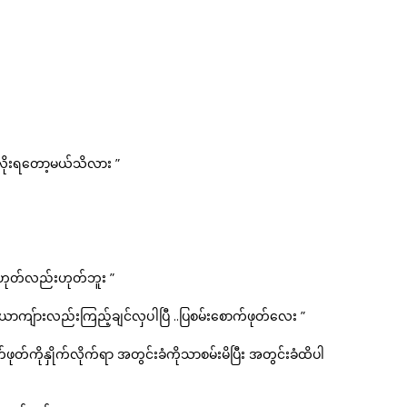
်း လိုးရတော့မယ်သိလား ”
ဟုတ်လည်းဟုတ်ဘူး ”
 ယောကျ်ားလည်းကြည့်ချင်လှပါပြီ ..ပြစမ်းစောက်ဖုတ်လေး ”
်ကိုနှိုက်လိုက်ရာ အတွင်းခံကိုသာစမ်းမိပြီး အတွင်းခံထိပါ