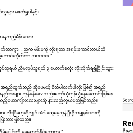
များ မဖတ်ရှုပါနှင့်။
ုးနေသည့်မိန်းမအား
်းလိုက်တာကွာ…..ညက မိန်းမကို လိုးရတာ အရမ်းကောင်းတယ်သိ
ောင်းလိုက်တာ ဝှားးးးးးးးး ”
သူရယ် ညီမလုပ်သူရယ် ၃ ယောက်စလုံး လိုးလိုက်ရ၍ပြိုင်းသွား
ရည်ထွက်သည် ဆိုပေမယ့် စိတ်ပါလက်ပါလိုးဖြစ်၍ အရည်
အနည်းအများ ကုန်ခန်းလေသည်။တော်ယုံတန်ယုံနေမကောင်းဖြစ်နေ
Sear
ဖူးသည့်ယောကျ်ားလေးများဆို နားလည်လွယ်မည်ဖြစ်သည်။
ုးပြီဟေ့ဆိုလျှင် အဲဒါတွေမေ့ကုန်ပြီးရှိသမျှခွန်အားကို
ပြီးသားဖြစ်သည်။
Re
ရိုးမ
ိမ်ပေါင်းကို မရေတွက်နိုင်တော့ဘူး ”