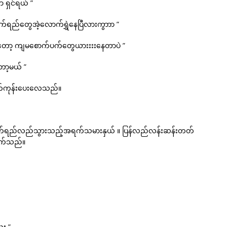
ာ ရှင်ရယ် ”
က်ရည်တွေအဲ့လောက်ရွှဲနေပြီလားကွာာာ ”
်လိုက်တော့ ကျမစောက်ပက်တွေယားးးးနေတာပဲ ”
တော့မယ် ”
းဖက်ကုန်းပေးလေသည်။
 အပါတ်ရည်လည်သွားသည့်အရက်သမားနှယ် ။ ပြန်လည်လန်းဆန်းတတ်
ိုက်သည်။
း ”