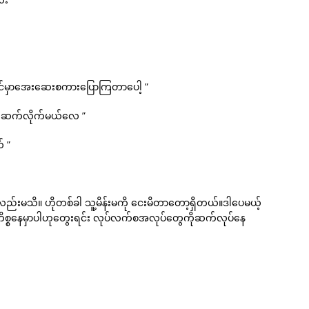
ဆိုင်မှာအေးဆေးစကားပြောကြတာပေါ့ ”
ုန်းဆက်လိုက်မယ်လေ ”
် ”
ု့လည်းမသိ။ ဟိုတစ်ခါ သူ့မိန်းမကို ငေးမိတာတော့ရှိတယ်။ဒါပေမယ့်
ကိစ္စနေမှာပါဟုတွေးရင်း လုပ်လက်စအလုပ်တွေကိုဆက်လုပ်နေ