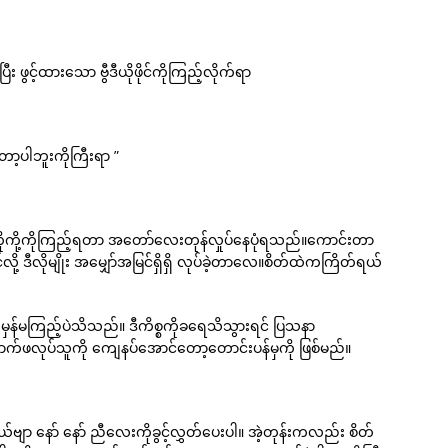
း ဖွင့်ထားသော ဗွီဒီယိုဖိုင်ကိုကြည့်လိုက်ရာ
ာ့ပါဘူးကိုကြီးရာ ”
ုကို့ကိုကြည့်ရတာ အတော်လေးတုန်လှုပ်နေပုံရသည်။ကောင်းတာ
င်လို့ ဒီလိုမျိုး အမျှော်အမြင်ရှိရှိ လုပ်ခဲ့တာလေ။စိတ်ထဲကကြိတ်ရယ်
ှာ မှန်မကြည့်ပဲသိသည်။ ဒီကိစ္စကိုခရေသိသွားရင် ပြသနာ
ဖလုပ်သူကို ကျေနပ်အောင်တော့တောင်းပန်မှကို ဖြစ်မည်။
ာ နော် နော် ညီလေးကိုခွင့်လွှတ်ပေးပါ။ အဲ့တုန်းကလည်း စိတ်