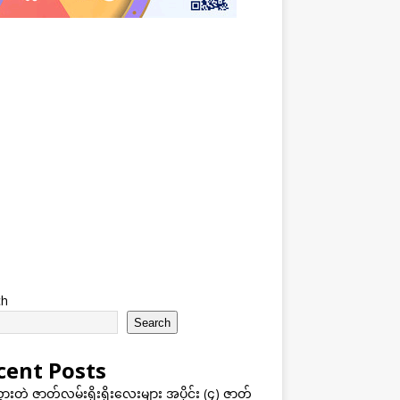
ch
Search
cent Posts
သွားတဲ့ ဇာတ်လမ်းရိုးရိုးလေးများ အပိုင်း (၄) ဇာတ်