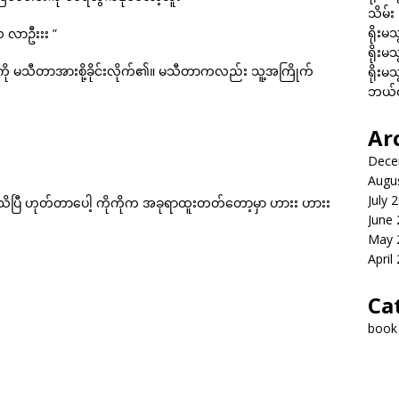
သိမ်း
ရိုးမသ
ေ လာဦးးး ”
ရိုးမသ
းတွေကို မသီတာအားစို့ခိုင်းလိုက်၏။ မသီတာကလည်း သူ့အကြိုက်
ရိုးမသ
ဘယ်လိ
Ar
Dece
Augu
July 
သိပြီ ဟုတ်တာပေါ့ ကိုကိုက အခုရာထူးတတ်တော့မှာ ဟားး ဟားး
June
May 
April
Ca
book