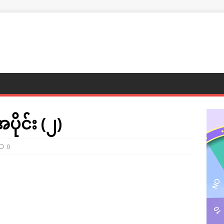
င်း (၂)
0