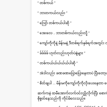
“ တစ်ကယ် ”
“ ဘာတကယ်လည်း ”
“ သြော် တစ်ကယ်ပါဆို ”
“ အေးလေ .. ဘာတစ်ကယ်လည်းလို့ ”
“ ကျော်ကိုကိုနဲ့ မိန်းမနဲ့ ဒီတစ်ရက်နှစ်ရက်အတွင
“ ခ်ခ်ခ်ခ် ဟုတ်လည်းဟုတ်ပဲနဲ့များ ”
“ တစ်ကယ်ယ်ယ်ယ်ယ်ပါဆို ”
“ အဲဒါလည်း ခဏခဏပြောပြောနေတာပဲ ပြီးတော့
“ စိတ်ချပါ … မိန်းမကိုကျော်ကိုကိုလိုးပေးနေတာ
ဆက်ကနဲ ထမီအောက်လက်ဝင်လျှိုလိုက်ပြီး စောက်ဖုတ
စိုစွတ်နေသည်ကို ကိုင်မိလေသည်။