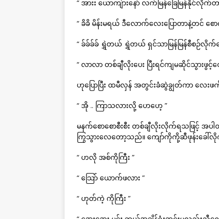
“ အားး ယောကျ်ားနော် လက်မြန်ခြေမြန်နိုင်လိုက်တ
“ ခိခိ မိန်းမရယ် ဒီလောက်လေးပြောတာနဲ့တင် စော
“ ခ်ခ်ခ်ခ် ရွှဲတယ် ရွှဲတယ် ရှင်သာမြန်မြန်စီစဉ
“ လာလာ တစ်ချီလိုးပေး ပြီးရင်ကျမဆိုင်သွားဖွင့်
ဟုပြောပြီး ထမီလှန် အတွင်းခံဆွဲချွတ်ကာ လေ
“ အို .. ကြာသလားလို့ ဟေဟေ့ ”
မနက်စောစောစီးစီး တစ်ချီလိုးလိုက်ရသဖြင့်
ကြွသွားလေတော့သည်။ ကျော်ကိုကို့ဆီဖုန်းခေါ်လ
“ ဟလို အစ်ကိုကြီး ”
“ သြော် ယောက်ဖလား ”
“ ဟုတ်ကဲ့ ကိုကြီး ”
“ အေးအေး မင်း ဘယ်အချိန်ရုံးဆင်းမလည်းညီလေ