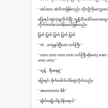
“ အင်းလေ အဲဒါဘာဖြစ်လည်း လိုးလို့ကိုမဝဘူးလ
ပြောရင်းဆွဲလှဲချလိုက်ပြီး သူ့နို့သီးခေါင်းလေ
လိုက်တတ်သောမိန်းမပင်ဖြစ်သည်။
ပြွတ် ပြွတ် ပြွတ် ပြွတ် ပြွတ်
“ ကဲ .. ကျေနပ်ပြီလား လင်ကြီး ”
“ ဟားး ဟားး ဟားး ဟားး လင်ကြီးဆိုတော့ အော 
ဟားး ဟားး ”
“ ဟွန့် .. ရီမနေနဲ့ ”
ပြောရင်း ဗိုက်ခေါက်လိမ်ဆွဲလိုက်သည်။
“ အားလားလား ခိခိ ”
“ ချိတ်မချိုးပါနဲ့ မိန်းမရယ် ”