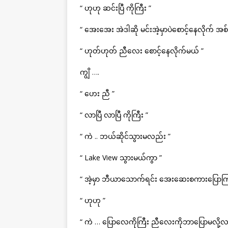
“ ဟုဟု ဆင်းပြီ ကိုကြီး ”
“ အေးအေး အဲဒါဆို မင်းအဲ့မှာပဲစောင့်နေလိုက် အစ
“ ဟုတ်ဟုတ် ညီလေး စောင့်နေလိုက်မယ် ”
ကျွိ ….
“ ဟေး ညီ ”
“ လာပြီ လာပြီ ကိုကြီး ”
“ ကဲ .. ဘယ်ဆိုင်သွားမလည်း ”
“ Lake View သွားမယ်ကွာ ”
“ အဲ့မှာ ဘီယာသောက်ရင်း အေးဆေးစကားပြောကြ
“ ဟုဟု ”
“ ကဲ … ပြောလေကိုကြီး ညီလေးကိုဘာပြောမလို့လ