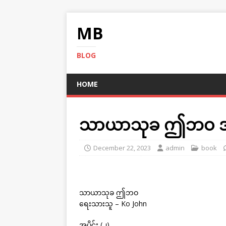
MB
BLOG
HOME
သာယာသုခ ဤဘဝ အပို
December 22, 2023
admin
book
သာယာသုခ ဤဘဝ
ရေးသားသူ – Ko John
အပိုင်း (၂)