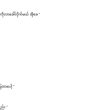
်ကိုလာခေါ်လိုက်မယ် အိုခေ ”
တာပေါ့ ”
ည်း ”