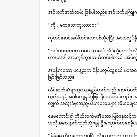
အင်းစက်ဇာတ်လမ်း ဖြစ်ပါသည်။ အင်းစက်မကြိုက်သူ
“ ကို .. မထသေးဘူးလားးးး ”
ကုတင်စောင်းပေါ်တင်လေးပစ်ထိုင်ပြီး အသာလှုပ်နိ
“ အင်းးးးးးးးးးးးး ထမယ် ထမယ် အိပ်လို့ကောင
လား..အဲဒါ အားကုန်သွားတယ်ထင်ပါတယ် ..အိပ်လို့က
အမှန်ကတော့ မနေ့ညက မိန်းမလုပ်သူရယ် မအေလုပ်
ခြင်းဖြစ်သည်။
လိင်ဆက်ဆံရာတွင် လရည်ထွက်သည် စောက်ပက်အ
ထွက်သည့်အခါကျေနပ်မှုဖြစ်ပြီး အားအင်လည်း 
လျှက် အလိုးခံဖူးသည့်မိန်းကလေးများ လိုးပေး
နေမကောင်း၍ ကိုယ်လက်မအီမသာ ဖြစ်နေလင့်ကစား လိ
အလိုအလျောက်ထုတ်သုံးရန် ဦးဏှောက်ကစေခိုင်း
“ ခ်ခ်ခ်ခ် ကိုကတော့လုပ်ပြီ ..လိုးလာတာလည်း အကြ