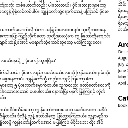
သိမ်း
်္ကျားလုံး တစ်ယောက်လည်း ပါသေးတယ်။ ဝိုင်းဘေးနားမှာတော့
ရိုးမသ
ေနဲ့ စုံစုံလင်လင်ပါပဲ။ ကျွန်တော်တို့ရောက်တာနဲ့ မကြာခင် ဝိုင်းစ
ရိုးမသ
ရိုးမသ
ဘယ်လိ
ကို ကောက်သောက်လိုက်ကာ အမြည်းလေးစားရင်း သူတို့ကစားနေ
ားပြောကြည့်လိုက်တော့ သူတို့အားလုံးက ကျွန်တော်တို့ကျောင်း
ာင်းထဲနှံ့အောင် မရောက်တဲ့ကောင်ဆိုတော့ မသိကြဘူးလေ။
Ar
Dece
Augu
ထိနေလို့ ၂ ပုံးကျော်သွားပြီဟ’
July 
June
က်ပါတယ်။ ဝိုင်းကလည်း တော်တော်လေးကို ကြမ်းတယ်။ ရှမ်းကိုး
May 
မှာ ဖွေးနေတာပဲ။ ကျွန်တော်တို့ ထည့်အလှည့်ကြတော့ ဖဲက
April
ီးမှာတော့ ၅ ပုံးလောက်မှောက်တယ်။ သူကလည်း တော်တော်လေးကို
ငါးသောင်းတောင် ပေးပါတယ်။ နောက်ပြီး မနက်ဖြန်ကြရင် လိုက်
Ca
ယ်။
book
်။ ဝိုင်းသိမ်းတော့ ကျွန်တော်ကစားပေးတဲ့ ဆော်လေးက အနိုင်
က်ရှိတယ်။ ဒီလိုနဲ့ သူနဲ့ ဘော်ဒါတွေ ဖြစ်သွားကြတယ်။ သူ့နာမည်က
ှိတာမို့ ကျွန်တော်နဲ့ထက်အောင် မပြန်ကြပဲ ဖဲဝိုင်းဘေး ထိုး အိပ်