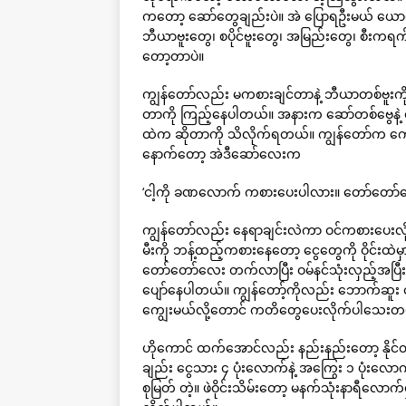
ကတော့ ဆော်တွေချည်းပဲ။ အဲ ပြောရဦးမယ် ယောင
ဘီယာဗူးတွေ၊ စပိုင်ဗူးတွေ၊ အမြည်းတွေ၊ စီးကရက်တွ
တော့တာပဲ။
ကျွန်တော်လည်း မကစားချင်တာနဲ့ ဘီယာတစ်ဗူး
တာကို ကြည့်နေပါတယ်။ အနားက ဆော်တစ်ဗွေနဲ့ စက
ထဲက ဆိုတာကို သိလိုက်ရတယ်။ ကျွန်တော်က ကျေ
နောက်တော့ အဲဒီဆော်လေးက
‘ငါ့ကို ခဏလောက် ကစားပေးပါလား။ တော်တော်လေး
ကျွန်တော်လည်း နေရာချင်းလဲကာ ဝင်ကစားပေးလို
မီးကို ဘန့်ထည့်ကစားနေတော့ ငွေတွေကို ဝိုင်းထဲ
တော်တော်လေး တက်လာပြီး ဝမ်နင်သုံးလှည့်အပြ
ပျော်နေပါတယ်။ ကျွန်တော့်ကိုလည်း ဘောက်ဆူး 
ကျွေးမယ်လို့တောင် ကတိတွေပေးလိုက်ပါသေးတ
ဟိုကောင် ထက်အောင်လည်း နည်းနည်းတော့ နိုင်တယ
ချည်း ငွေသား ၄ ပုံးလောက်နဲ့ အကြွေး ၁ ပုံးလော
စုမြတ် တဲ့။ ဖဲဝိုင်းသိမ်းတော့ မနက်သုံးနာရီလောက်ရ