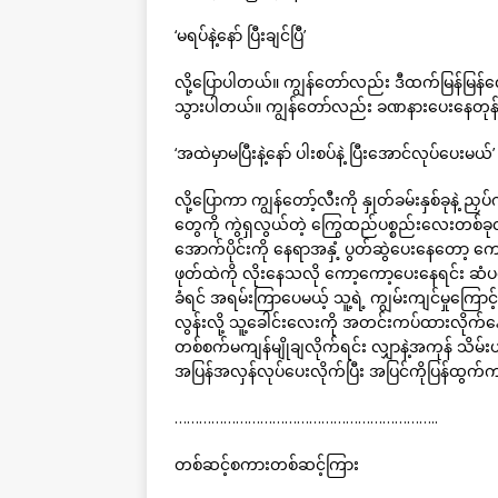
‘မရပ်နဲ့နော် ပြီးချင်ပြီ’
လို့ပြောပါတယ်။ ကျွန်တော်လည်း ဒီထက်မြန်မြန်
သွားပါတယ်။ ကျွန်တော်လည်း ခဏနားပေးနေတုန်း သူ
‘အထဲမှာမပြီးနဲ့နော် ပါးစပ်နဲ့ ပြီးအောင်လုပ်ပေးမယ်’
လို့ပြောကာ ကျွန်တော့်လီးကို နှုတ်ခမ်းနှစ်ခုနဲ
တွေကို ကွဲရှလွယ်တဲ့ ကြွေထည်ပစ္စည်းလေးတစ်
အောက်ပိုင်းကို နေရာအနှံ့ ပွတ်ဆွဲပေးနေတော့ ကေ
ဖုတ်ထဲကို လိုးနေသလို ကော့ကော့ပေးနေရင်း ဆံ
ခံရင် အရမ်းကြာပေမယ့် သူ့ရဲ့ ကျွမ်းကျင်မှုကြေ
လွန်းလို့ သူ့ခေါင်းလေးကို အတင်းကပ်ထားလိုက်
တစ်စက်မကျန်မျိုချလိုက်ရင်း လျှာနဲ့အကုန် သိ
အပြန်အလှန်လုပ်ပေးလိုက်ပြီး အပြင်ကိုပြန်ထွက
………………………………………………………..
တစ်ဆင့်စကားတစ်ဆင့်ကြား