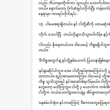
လည်း ဘီယာမှာတိုက်ကာ သူလည်း သောက်ပါတယ
တယ်။ နောက်တော့ ပိုက်ဆံရှင်းလိုက်ပြီး ကန်တော
နေရာမှာ ကားရပ်လိုက်ရင်း..
‘ဟဲ့…ငါမေးစရာရှိတယ်။ နင် ငါတို့ဆီကို ပထမဆုံးဖဲ
‘ဟိုက်..သေပါပြီ.. ဘယ်လိုများသိသွားပါလိမ့်။ နင့်ကို မ
‘ငါလည်း နိုးနေတယ်ဟ။ ဒါပေမယ့် ကိစ္စမရှိပါဘ
တယ်။’
‘ဒီကိစ္စအတွက်နဲ့ နင်တို့နှစ်ယောက် ပြဿနာဖြစ်နေ
‘နင်နဲ့မဆိုင်ပါဘူး။ အေး ငါတို့အုပ်စုအကြောင်းကိ
ထားတယ်။ ရည်းစားမထားကြေး။ ဒါပေမယ့် တို့အဖွ
ကိစ္စ သူသိသွားရင် နင်အဆော်ခံရလိမ့်မယ်။ ငါတ
တွေတော့ မသိကြဘူး။ ငါတို့ ၃ ယောက်က တစ်
ငါတို့က ဘယ်ယောင်္ကျားလေးနဲ့မှ အိပ်ဖူးတာမဟုတ
‘နေစမ်းပါအုံး။ နင်ဘာကြောင့် ဒီစကားတွေပြောရတ