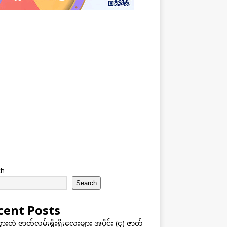
ch
Search
cent Posts
သွားတဲ့ ဇာတ်လမ်းရိုးရိုးလေးများ အပိုင်း (၄) ဇာတ်