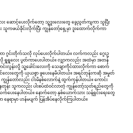
လေး ဆောင့်ပေးလိုက်တော့ သူ့ဒူးလေးတွေ ခွေညွတ်ကျကာ သူပြီး
ကဖယ်ခိုင်းလိုက်ပြီး ကျွန်တော့်ရှေ့မှာ ဒူးထောက်လိုက်ကာ
့ ညှပ်ကာ ဂွင်းတိုက်သလို လုပ်ပေးလိုက်ပါတယ်။ လက်ကလည်း ဂွေးဥ
ခုလို ရွရွလေး ပွတ်ကာပေးပါတယ်။ လျှာကလည်း အထဲမှာ အတန်
ာင်းလွန်းလို့ သူ့ခေါင်းလေးကို သေချာကိုင်ထားလိုက်ကာ စောက်
ပင်လေးတွေကို ယုယစွာ ဖွပေးနေမိပါတယ်။ အရင်တုန်းကဆို အမှုတ်
ာင့် ကျွန်တော်လည်း ငါးမိနစ်လောက်နဲ့ ထွက်ကုန်ပါတယ်။ ကောင်း
နေတုန်း သူကလည်း ပါးစပ်ထဲဝင်လာတဲ့ ကျွန်တော့်သုတ်ရည်တွေကို
မ်းယက်ပေးနေပါတယ်။ နောက်တော့ နှစ်ယောက်သား သန့်ရှင်းရေးတွေ
်ကာ နေရာမှာ ဟန်မပျက် ပြန်အိပ်နေလိုက်ကြပါတယ်။