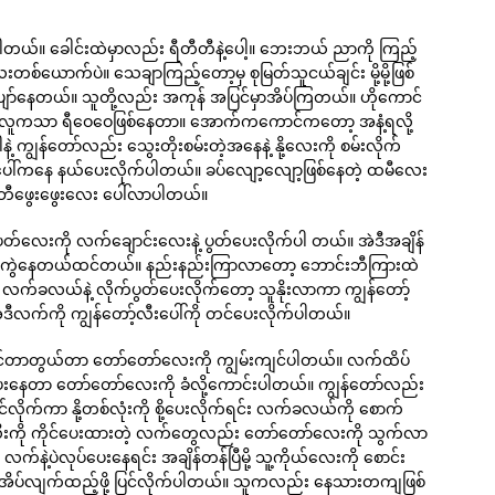
ပါတယ်။ ခေါင်းထဲမှာလည်း ရီတီတီနဲ့ပေါ့။ ဘေးဘယ် ညာကို ကြည့်
်ယောက်ပဲ။ သေချာကြည့်တော့မှ စုမြတ်သူငယ်ချင်း မို့မို့ဖြစ်
ျော်နေတယ်။ သူတို့လည်း အကုန် အပြင်မှာအိပ်ကြတယ်။ ဟိုကောင်
 လူကသာ ရီဝေဝေဖြစ်နေတာ။ အောက်ကကောင်ကတော့ အနံ့ရလို့
 ကျွန်တော်လည်း သွေးတိုးစမ်းတဲ့အနေနဲ့ နို့လေးကို စမ်းလိုက်
ှပ်ပေါ်ကနေ နယ်ပေးလိုက်ပါတယ်။ ခပ်လျော့လျော့ဖြစ်နေတဲ့ ထမီလေး
ဘီဖွေးဖွေးလေး ပေါ်လာပါတယ်။
တ်လေးကို လက်ချောင်းလေးနဲ့ ပွတ်ပေးလိုက်ပါ တယ်။ အဲဒီအချိန်
း ကွဲနေတယ်ထင်တယ်။ နည်းနည်းကြာလာတော့ ဘောင်းဘီကြားထဲ
 လက်ခလယ်နဲ့ လိုက်ပွတ်ပေးလိုက်တော့ သူနိုးလာကာ ကျွန်တော့်
ဒီလက်ကို ကျွန်တော့်လီးပေါ်ကို တင်ပေးလိုက်ပါတယ်။
ကိုင်တာတွယ်တာ တော်တော်လေးကို ကျွမ်းကျင်ပါတယ်။ လက်ထိပ်
နေတာ တော်တော်လေးကို ခံလို့ကောင်းပါတယ်။ ကျွန်တော်လည်း
်လိုက်ကာ နို့တစ်လုံးကို စို့ပေးလိုက်ရင်း လက်ခလယ်ကို စောက်
်လီးကို ကိုင်ပေးထားတဲ့ လက်တွေလည်း တော်တော်လေးကို သွက်လာ
့ပဲလုပ်ပေးနေရင်း အချိန်တန်ပြီမို့ သူ့ကိုယ်လေးကို စောင်း
 အိပ်လျက်ထည့်ဖို့ ပြင်လိုက်ပါတယ်။ သူကလည်း နေသားတကျဖြစ်