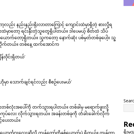
့လည်း နည်းနည်းရိုးလာတာကြောင့် ကျောင်းထဲမှာရှိတဲ့ စားလို့ရ
ဲမှာတော့ ရင်းနှီးတဲ့သူတွေရှိပါတယ်။ ဒါပေမယ့် စိတ်ထဲ သိပ်
စ်ယောက်တော့ရှိတယ်။ သူကတော့ နောက်ဆုံး ပစ်မှတ်တစ်ခုပေါ့။ သူ့
ားလိုက်တယ်။ တစ်နေ့ ထက်အောင်က
်းဝိုင်းရှိတယ်’
ဲ။ ဟိုမှာ သောက်ချင်ရင်လည်း စီစဉ်ပေးမယ်’
Sear
ကြီးတစ်လုံးအပေါ်ကို တက်သွားရပါတယ်။ တစ်ခါမှ မရောက်ဖူးလို့
်ကုပ်လေး လိုက်သွားရတယ်။ အခန်းတစ်ခုကို တံခါးခေါက်လိုက်
့်ပေးတယ်။
Re
ရိုးမ
င်္ကျားလေးဆိုလို့ ကျွန်တော်တို့နှစ်ယောက်ပဲ ရှိတယ်။ ကျန်တာ