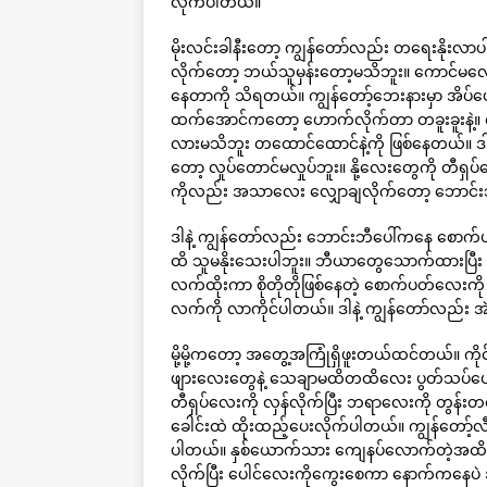
လိုက်ပါတယ်။
မိုးလင်းခါနီးတော့ ကျွန်တော်လည်း တရေးနိုးလာ
လိုက်တော့ ဘယ်သူမှန်းတော့မသိဘူး။ ကောင်မလေးတစ
နေတာကို သိရတယ်။ ကျွန်တော့်ဘေးနားမှာ အိပ်ပ
ထက်အောင်ကတော့ ဟောက်လိုက်တာ တခူးခူးနဲ့။
လားမသိဘူး တထောင်ထောင်နဲ့ကို ဖြစ်နေတယ်။ ဒါနဲ့
တော့ လှုပ်တောင်မလှုပ်ဘူး။ နို့လေးတွေကို တီရ
ကိုလည်း အသာလေး လျှောချလိုက်တော့ ဘောင်း
ဒါနဲ့ ကျွန်တော်လည်း ဘောင်းဘီပေါ်ကနေ စောက်ပ
ထိ သူမနိုးသေးပါဘူး။ ဘီယာတွေသောက်ထားပြီ
လက်ထိုးကာ စိုတိုတိုဖြစ်နေတဲ့ စောက်ပတ်လေးကို
လက်ကို လာကိုင်ပါတယ်။ ဒါနဲ့ ကျွန်တော်လည်း အဲ
မို့မို့ကတော့ အတွေ့အကြုံရှိဖူးတယ်ထင်တယ်။ 
ဖျားလေးတွေနဲ့ သေချာမထိတထိလေး ပွတ်သပ်ပေး
တီရှပ်လေးကို လှန်လိုက်ပြီး ဘရာလေးကို တွန်းတင
ခေါင်းထဲ ထိုးထည့်ပေးလိုက်ပါတယ်။ ကျွန်တော့
ပါတယ်။ နှစ်ယောက်သား ကျေနပ်လောက်တဲ့အထိ လက်နဲ
လိုက်ပြီး ပေါင်လေးကိုကွေးစေကာ နောက်ကနေပဲ