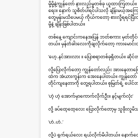
မို့မို့နဲ့ကျွန်တော် နားလည်မှုတစ်ခု ယူထားကြတယ
ရေး။ နောက် သူစိတ်ပါရင်ပါသလို ချိန်းမယ့်
တွေမှန်းမသိပေမယ့် ကိုယ်ကတော့ စားလို့ရရင်ပြီ
မို့နဲ့ ချိန်းဖြစ်ပါတယ်။
တစ်နေ့ ကျောင်းကနေအပြန် ဘတ်စကား မှတ်တိုင်မှာ 
တယ်။ မှန်တံခါးလေးကိုချလိုက်တော့ ကားမောင်း
‘ဟေ့..နင်အားလား ။ ပြောစရာတစ်ခုရှိတယ်။ ဆိုင်တ
လို့ပြောလိုက်တော့ ကျွန်တော်လည်း အားနေတာကြ
ထဲက အဲယားကွန်းက အေးနေပါတယ်။ ကျွန်တော် စု
တိုင်ကျနေတာကို တွေ့ရပါတယ်။ စုမြတ်ရဲ့ ပေါင်တန
‘ဟဲ့ ဟဲ့ အောက်မှာကောက်လိုက်ဦး။ နင့်မျက်လုံး’
လို့ ခပ်ထေ့ထေ့လေး ပြောလိုက်တော့မှ သူခိုးလူမိ
‘ဟဲ..ဟဲ..’
လို့ပဲ ရှက်ရယ်လေး ရယ်လိုက်မိပါတယ်။ နောက်တေ