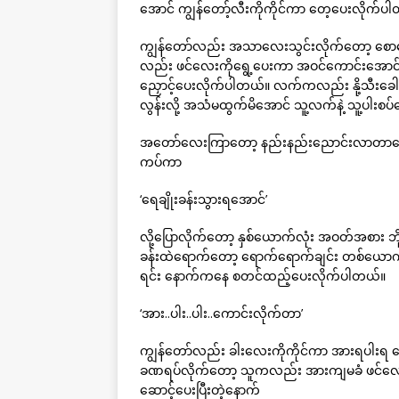
အောင် ကျွန်တော့်လီးကိုကိုင်ကာ တေ့ပေးလိုက်ပ
ကျွန်တော်လည်း အသာလေးသွင်းလိုက်တော့ စ
လည်း ဖင်လေးကိုရွေ့ပေးကာ အဝင်ကောင်းအောင် ပ
ညှောင့်ပေးလိုက်ပါတယ်။ လက်ကလည်း နို့သီးခ
လွန်းလို့ အသံမထွက်မိအောင် သူ့လက်နဲ့ သူ့ပါးစ
အတော်လေးကြာတော့ နည်းနည်းညောင်းလာတာကြောင့်
ကပ်ကာ
‘ရေချိုးခန်းသွားရအောင်’
လို့ပြောလိုက်တော့ နှစ်ယောက်လုံး အဝတ်အစား ဘိ
ခန်းထဲရောက်တော့ ရောက်ရောက်ချင်း တစ်ယောက်
ရင်း နောက်ကနေ စတင်ထည့်ပေးလိုက်ပါတယ်။
‘အား..ပါး..ပါး..ကောင်းလိုက်တာ’
ကျွန်တော်လည်း ခါးလေးကိုကိုင်ကာ အားရပါးရ 
ခဏရပ်လိုက်တော့ သူကလည်း အားကျမခံ ဖင်လေးနေ
ဆောင့်ပေးပြီးတဲ့နောက်