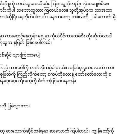
်။ ဒီကိစ္စကို ဘယ်သူမှအသိမခံကြေး။ သူ့ကိုလည်း လုံးဝမချစ်မိစေ
အကြောင်းကိုပါ သဘောတူထားကြတယ်လေ။ သူတို့အုပ်စုက ဘာအထာ
းတာပဲဆိုပြီး နေလိုက်ပါတယ်။ နောက်တော့ တစ်လကို ၂ ခါလောက် မို့
ကားစောင့်နေတုန်း ရှေ့မှာ ကိုယ်ပိုင်ကားတစ်စီး ထိုးဆိုက်လာပါ
တဲ့သူက စုမြတ် ဖြစ်နေပါတယ်။
စ်ဆိုင် သွားကြတာပေါ့’
ောင့် ကားပေါ်ကို တက်လိုက်ခဲ့ပါတယ်။ အပြင်မှာပူသလောက် ကား
မြတ်ကို ကြည့်လိုက်တော့ စကပ်တိုလေးနဲ့ တော်တော်လေးကို စ
်ဖွေးဖွေးကြီးတွေကို စိတ်ကပြစ်မှားနေတုန်း
သလို ဖြစ်သွားကာ။
ာ့ စားသောက်ဆိုင်တစ်ခုမှာ စားသောက်ကြပါတယ်။ ကျွန်တော့်ကို