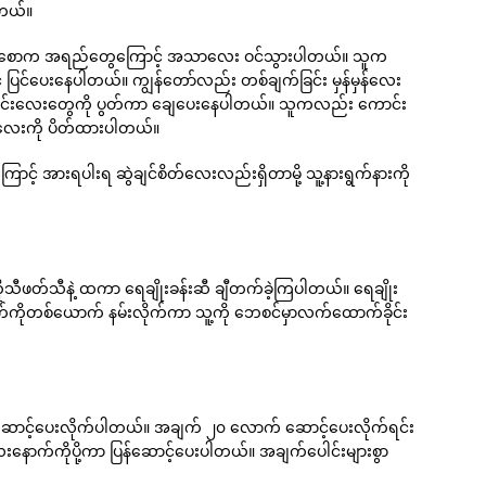
ါတယ်။
ောစောက အရည်တွေကြောင့် အသာလေး ဝင်သွားပါတယ်။ သူက
ြင်ပေးနေပါတယ်။ ကျွန်တော်လည်း တစ်ချက်ခြင်း မှန်မှန်လေး
ေါင်းလေးတွေကို ပွတ်ကာ ချေပေးနေပါတယ်။ သူကလည်း ကောင်း
ပ်လေးကို ပိတ်ထားပါတယ်။
 အားရပါးရ ဆွဲချင်စိတ်လေးလည်းရှိတာမို့ သူ့နားရွက်နားကို
ုသီဖတ်သီနဲ့ ထကာ ရေချိုးခန်းဆီ ချီတက်ခဲ့ကြပါတယ်။ ရေချိုး
ကိုတစ်ယောက် နမ်းလိုက်ကာ သူ့ကို ဘေစင်မှာလက်ထောက်ခိုင်း
ဆောင့်ပေးလိုက်ပါတယ်။ အချက် ၂၀ လောက် ဆောင့်ပေးလိုက်ရင်း
ာက်ကိုပို့ကာ ပြန်ဆောင့်ပေးပါတယ်။ အချက်ပေါင်းများစွာ