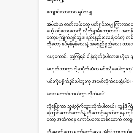
ကျောင်းသားဘဝ ရှုပ်သမျှ
အိမ်ထဲမှာ ဇာတ်လမ်းတွေ ပတ်ရှုပ်သမျှ ကြာလာတော
မယ့် ဂွင်လေးတွေကို လိုက်ရှာမိတော့တယ်။ အတန်းထ
တော့မကြိုက်ချင်ဘူး။ နည်းနည်းလေးပိုခင်တဲ့ တ
ကိုတော့ ခပ်မှန်မှန်လေးနဲ့ အစရှည်ရှည်လေး ထ
‘ဟေ့ကောင်.. ညကြရင် ငါနဲ့လိုက်ခဲ့ပါလား။ ဟိုမှာ ချိန
‘မဟုတ်တာကွာ ငါ့မှာပိုက်ဆံက မင်းလိုမပေါဘူးကွ’
‘မင်းကိုမရိုက်ခိုင်းပါဘူးကွ အဖော်လိုက်ပေးရုံပါပ
‘အေး ကောင်းတယ်ကွာ လိုက်မယ်’
လို့ပြောကာ သူနဲ့လိုက်သွားလိုက်ပါတယ်။ ကွန်ဒို
ကြောင်တောင်တောင်နဲ့ ဟိုကောင့်နောက်ကနေ ကုပ
တော့ အထဲကနေ ကောင်မလေးတစ်ယောက် လာဖွင
ဟိုရောက်တော့ တော်တော်လေး အံ့သြသွားတယ်။ ယော