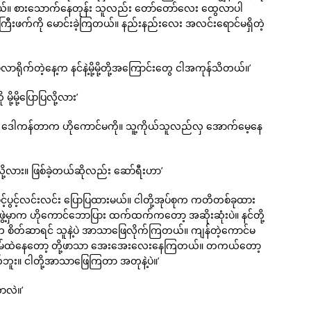
်။ စားသောက်နေတုန်း သူလည်း တော်တော်လေး ထွေလာပါ
်ကြီးဖက်ကို မောင်းခဲ့ကြတယ်။ နည်းနည်းလေး အလင်းရောင်မရှိတဲ့
လာရိုက်တဲ့နေ့က နင်နဲ့မို့မို့တို့အကြောင်းတွေ ငါအကုန်သိတယ်။’
ို့မို့ပြောပြလို့လား’
ူး။ ဒေါကန်တာက ဟိုကောင်မကို။ သူ့ကိုယ်သူလည်လှ အောက်မေ့နေ
လို့လား။ ဖြစ်ခဲ့တယ်ဆိုလည်း ဆော်ရီးဟာ’
ု ပွင့်ပွင့်လင်းလင်း ပြောပြထားမယ်။ ငါတို့အုပ်စုက ကတိတစ်ခုထား
ဲ့မှာက ဟိုကောင်ဘောပြား ထက်ထက်ကတော့ အဆိုးဆုံးပဲ။ နင်တို့
ို့က စိတ်ဆာရင် သူနဲ့ပဲ အာသာဖြေလိုက်ကြတယ်။ ကျန်တဲ့ကောင်မ
အိမ်ထဲနေတော့ တို့ဖာသာ အေးအေးလေးနေကြတယ်။ တကယ်တော့
်ဘူး။ ငါတို့အာသာဖြေကြတာ အတုနဲ့ပဲ။’
ာလဲ။’