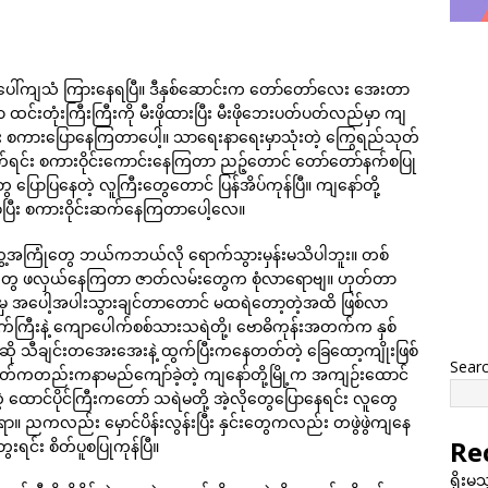
ိုးပေါ်ကျသံ ကြားနေရပြီ။ ဒီနှစ်ဆောင်းက တော်တော်လေး အေးတာ
င်းတုံးကြီးကြီးကို မီးဖိုထားပြီး မီးဖိုဘေးပတ်ပတ်လည်မှာ ကျ
ရင်း စကားပြောနေကြတာပေါ့။ သာရေးနာရေးမှာသုံးတဲ့ ကြွေရည်သုတ်
သောက်ရင်း စကားဝိုင်းကောင်းနေကြတာ ညဉ့်တောင် တော်တော်နက်စပြု
ပြောပြနေတဲ့ လူကြီးတွေတောင် ပြန်အိပ်ကုန်ပြီ။ ကျနော်တို့
ခဲ့ပြီး စကားဝိုင်းဆက်နေကြတာပေါ့လေ။
့အကြုံတွေ ဘယ်ကဘယ်လို ရောက်သွားမှန်းမသိပါဘူး။ တစ်
တွေ ဖလှယ်နေကြတာ ဇာတ်လမ်းတွေက စုံလာရောဗျ။ ဟုတ်တာ
ှ အပေါ့အပါးသွားချင်တာတောင် မထရဲတော့တဲ့အထိ ဖြစ်လာ
ီးနဲ့ ကျောပေါက်စစ်သားသရဲတို့၊ ဗောဓိကုန်းအတက်က နှစ်
့်ညဆို သီချင်းတအေးအေးနဲ့ ထွက်ပြီးကနေတတ်တဲ့ ခြေထော့ကျိုးဖြစ်
Sear
ျှခေတ်ကတည်းကနာမည်ကျော်ခဲ့တဲ့ ကျနော်တို့မြို့က အကျဉ်းထောင်
့ ထောင်ပိုင်ကြီးကတော် သရဲမတို့ အဲ့လိုတွေပြောနေရင်း လူတွေ
။ ညကလည်း မှောင်ပိန်းလွန်းပြီး နှင်းတွေကလည်း တဖွဲဖွဲကျနေ
Re
းရင်း စိတ်ပူစပြုကုန်ပြီ။
ရိုးမ