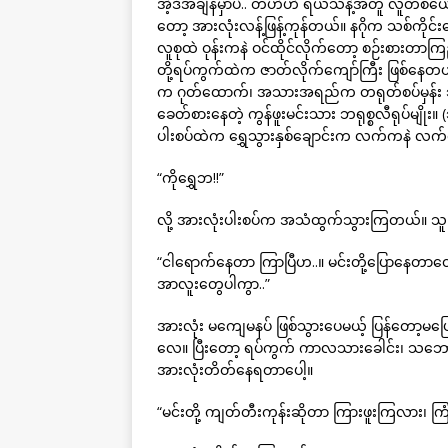
အဲ့ဒီအချိန်မှာပဲ.. တဟဲဟဲ ရယ်သံနဲ့အတူ လူတစ်ယောက်
တော့ အားလုံးလန့်ဖြန့်ကုန်တယ်။ နဂိုက သစ်ကိုင်
လူစုထဲ ဝုန်းကနဲ ဝင်ထိုင်လိုက်တော့ စဉ်းစားတာက
တို့ရပ်ကွက်ထဲက ဇာတ်လိုက်ကျော်ကြီး ဖြစ်နေတယ်။
က ဂုတ်ထောက်၊ အသားအရည်က တရုတ်စပ်မှန်း သိ
ခေတ်စားနေတဲ့ ကွန်ဖူးမင်းသား ဘရုစ္စလီရုပ်မျိ
ပါးစပ်ထဲက ရွှေသွားနှစ်ချောင်းက လက်ကနဲ လက
“ကိုရွှေဘ!!”
လို့ အားလုံးပါးစပ်က အသံထွက်သွားကြတယ်။ သူ
“ငါရောက်နေတာ ကြာပြီဟ..။ မင်းတို့ပြောနေတာတ
အာလူးတွေပါကွာ..”
အားလုံး မကျေမနပ် ဖြစ်သွားပေမယ့် ပြန်တော့မပြ
လေ။ ပြီးတော့ ရပ်ကွက် ကာလသားခေါင်း၊ သဘေ
အားလုံးတိတ်နေရတာပေါ့။
“မင်းတို့ ကျတ်တီးကုန်းဆိုတာ ကြားဖူးကြလား၊ ကြ