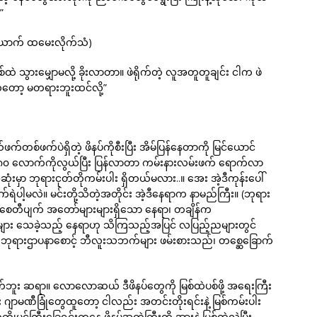
”
ယောက် ထမေးလိုက်သံ)
 သွားမျှောမလို့ ခိုးလာတာ။ ဖဲရိုက်တဲ့ လူအတူတူချင်း ငါက ဖဲ
်တော့ မတရားဘူးထင်လို့”
ဖက်တစ်ဖက်ပဲရှိတဲ့ ဖိနပ်ကိုစီးပြီး အိမ်ပြန်နေတာကို မြင်ယောင်
တွေ ၇၀-၈၀ လောက်ကိုလွယ်ပြီး ပြန်လာတာ ကမ်းနားလမ်းဖက် ရောက်လာ
ုံးမှာ ဘုရားငုတ်တိုကမ်းပါး ရှိတယ်မလား..။ အေး အဲ့ဒီကုန်းပေါ်
်ရဲပါ့မလဲ။ မင်းတို့သိတဲ့အတိုင်း အဲ့ဒီနေရာက နာမည်ကြီး။ (ဘုရား
ာ စေတီပျက် အတော်များများရှိသော နေရာ၊ တချိန်က
ျားများ သေခဲ့သည့် နေရာဟု သိကြသည့်အပြင် လပြည့်ညများတွင်
်၊ ဘုရားဌာပနာစောင့် ဘီလူးသဘက်များ ဖမ်းစားသည်၊ တစ္ဆေခြောက်
်ဘူး ဆရာ။ လောလောဆယ် ဒီဖိနပ်တွေကို မြစ်ထဲပစ်ဖို့ အရေးကြီး
ဂျာမဏီခြုံတွေထူတော့ ငါလည်း အတင်းတိုးရင်းနဲ့ မြစ်ကမ်းပါး
ိုပင်ကြီးခြေရင်းကနေ ဖိနပ်အတွဲကြီးကို အားနဲ့ မြစ်ထဲလွှဲပြီး