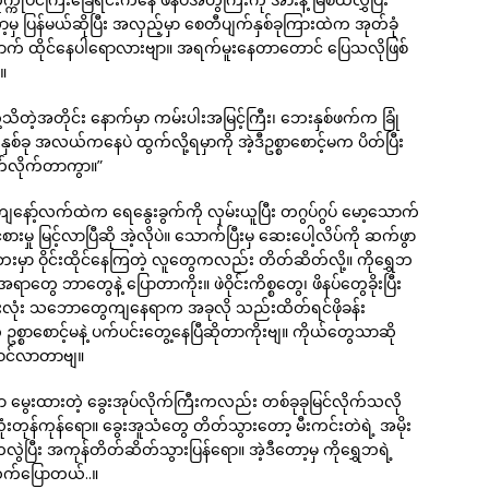
ှ ပြန်မယ်ဆိုပြီး အလှည့်မှာ စေတီပျက်နှစ်ခုကြားထဲက အုတ်ခုံ
ယောက် ထိုင်နေပါရောလားဗျာ။ အရက်မူးနေတာတောင် ပြေသလိုဖြစ်
။
ိတဲ့အတိုင်း နောက်မှာ ကမ်းပါးအမြင့်ကြီး၊ ဘေးနှစ်ဖက်က ခြုံ
်ခု အလယ်ကနေပဲ ထွက်လို့ရမှာကို အဲ့ဒီဥစ္စာစောင့်မက ပိတ်ပြီး
က်လိုက်တာကွာ။”
နော့်လက်ထဲက ရေနွေးခွက်ကို လှမ်းယူပြီး တဂွပ်ဂွပ် မော့သောက်
ှု မြင့်လာပြီဆို အဲ့လိုပဲ။ သောက်ပြီးမှ ဆေးပေါ့လိပ်ကို ဆက်ဖွာ
ှာ ဝိုင်းထိုင်နေကြတဲ့ လူတွေကလည်း တိတ်ဆိတ်လို့။ ကိုရွှေဘ
ေ ဘာတွေနဲ့ ပြောတာကိုး။ ဖဲဝိုင်းကိစ္စတွေ၊ ဖိနပ်တွေခိုးပြီး
လုံး သဘောတွေကျနေရာက အခုလို သည်းထိတ်ရင်ဖိုခန်း
ဥစ္စာစောင့်မနဲ့ ပက်ပင်းတွေ့နေပြီဆိုတာကိုးဗျ။ ကိုယ်တွေသာဆို
 ဝင်လာတာဗျ။
မှာ မွေးထားတဲ့ ခွေးအုပ်လိုက်ကြီးကလည်း တစ်ခုခုမြင်လိုက်သလို
းလုံးတုန်ကုန်ရော။ ခွေးအူသံတွေ တိတ်သွားတော့ မီးကင်းတဲရဲ့ အမိုး
ဲပြီး အကုန်တိတ်ဆိတ်သွားပြန်ရော။ အဲ့ဒီတော့မှ ကိုရွှေဘရဲ့
ဆက်ပြောတယ်..။