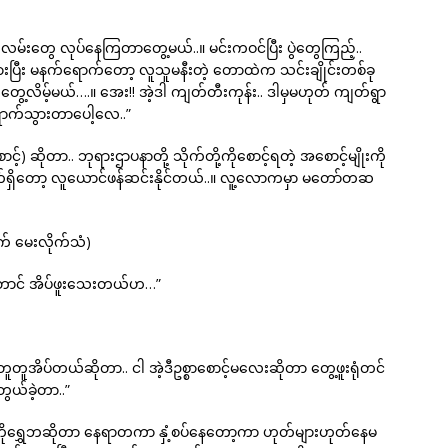
လမ်းတွေ လုပ်နေကြတာတွေ့မယ်..။ မင်းကဝင်ပြီး ပွဲတွေကြည့်..
သွားပြီး မနက်ရောက်တော့ လူသူမနီးတဲ့ တောထဲက သင်းချိုင်းတစ်ခု
 တွေ့လိမ့်မယ်….။ အေး!! အဲ့ဒါ ကျတ်တီးကုန်း.. ဒါမှမဟုတ် ကျတ်ရွာ
ောက်သွားတာပေါ့လေ..”
့်) ဆိုတာ.. ဘုရားဌာပနာတို့ သိုက်တို့ကိုစောင့်ရတဲ့ အစောင့်မျိုးကို
ရှိတော့ လူယောင်ဖန်ဆင်းနိုင်တယ်..။ လူ့လောကမှာ မတော်တဆ
က် မေးလိုက်သံ)
တောင် အိပ်ဖူးသေးတယ်ဟ…”
အိပ်တယ်ဆိုတာ.. ငါ အဲ့ဒီဥစ္စာစောင့်မလေးဆိုတာ တွေ့ဖူးရုံတင်
ွယ်ခဲ့တာ..”
့် ကိုရွှေဘဆိုတာ နေရာတကာ နှံ့စပ်နေတော့ကာ ဟုတ်များဟုတ်နေမ