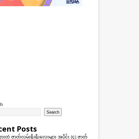
ch
Search
cent Posts
သွားတဲ့ ဇာတ်လမ်းရိုးရိုးလေးများ အပိုင်း (၄) ဇာတ်