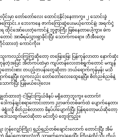
းပိုင်းမှာ တော်တော်လေး ထောင်း(နိုင်)နေတာကွ။ ၂ သောင်းခွဲ
ကြောင်း..။ ဘေးကနေ ဇာက်ကြောဆွဲပေးမယ့်ကောင်နဲ့၊ အရက်ငှဲ့
ားရ ထိုင်အော်ပေးတဲ့ကောင်နဲ့ ဘူဇွာကြီး ဖြစ်နေတာပေါ့ကွာ။ ဖဲက
ောင် အာမီရမ်သွားရှာခိုင်းပြီး သောက်ကရော။ ဘီအီးတွေ၊
ုင်ထားတဲ့ ကောင်ကိုး။
သွေးကလည်းကြွကြွဆိုတော့ တဖြေးဖြေး ပြန်ကုန်လာတာ နောက်ဆုံး
 ကုန်တဲ့အပြင် အိတ်ကပ်ထဲမှာ ကျပ်တန်လေးတစ်ရွက်တောင် မကျန်
့ သူတောင်းစား တပည့်တပန်းတွေဆိုတာ ဘယ်ရောက်ကုန်မှန်း မသိ
း ရောက်နေပြီ။ လူကလည်း တော်တော်လေးထွေနေပြီ။ စိတ်ညစ်ညစ်နဲ့
ာက်ပြီး ပြန်မယ်ပေါ့လေ။
ျွတ်ထားတဲ့ ငါ့မြင်းကြယ်ဖိနပ် မရှိတော့ဘူးကွ။ တောက်!!
ုပြီး ဒေါကန်ချင်စရာကောင်းတာက ညာဖက်တစ်ဖက်ထဲ ပျောက်နေတာ၊
ဲရှုံးလို့ စိတ်ညစ်လာတာ ဖိနပ်ပါပျောက်ပြီး ပြန်ရတော့မယ်ဆိုတော့
ေါသထွက်မလဲဆိုတာ မင်းတို့ပဲ တွေးကြည့်။
ြိုး (ဂုန်လျှော်ကြိုး) ရှည်ရှည်တစ်ချောင်းလောက် တောင်းပြီး အိမ်
ိနပ်တွေအားလုံးကို ညာဖက်တွေပဲရွေးပြီး ကြိုးနဲ့ထိုင်သီ၊ ကိုယ်