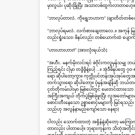
မှာလွယ်၊ ပုဆိုးခြုံပြီး အသာလစ်ထွက်လာတာဟေ့။
“ဘာလုပ်တာလဲ.. ကိုရွှေဘဟာက” (ချာတိတ်တစ်
“ဘာလုပ်ရမလဲ.. လက်စားချေတာလေ..။ အကုန် မြစ်ထဲ
လည်းရှုံးသေး၊ ဖိနပ်လည်း တစ်ယောက်ထဲ ပျောက
“ဟားဟားဟား!!” (အားလုံးရယ်သံ)
“အဟီး.. မနက်မိုးလင်းရင် ဖဲဝိုင်းကလူမှန်သမျှ ဘယ်
ကြည့်ရင်း ငါ့မှာ တခွိခွိနဲ့ပေါ့ …။ အဲ့ဒီဖိနပ်
ရော ဆိုပါတော့ကွာ။ ကုက္ကိုပင်တန်းအုပ်အုပ်တွေအဆ
တက်သွားရော ဆိုပါတော့။ ပုံမှန်အချိန်ဆို ဘယ်တက
ငုတ်တိုကမ်းပါးမှာ မြစ်ပေါ်တွင် မေးတင်ထားသေ
အကြီးအကျယ် တိုက်ပွဲဖြစ်ခဲ့ဖူးပြီး လူအတော်မ
စောင်းတီးနေသော ဥစ္စာစောင့်မများကို မြင်ရသည
သည်ဟု အလွန်နာမည်ကျော်သော နေရာ)
ငါလည်း သောက်ထားတဲ့ အရှိန်နဲ့ဆိုတော့ မကြောက
တာလည်း ပါတာပေါ့။ ဘုရားကုန်းက သိတဲ့အတိုင်း 
အစွန်းကို ရောက်သွားရောဗျ။ ကမ်းပါးအစွန်းက ကုက္က