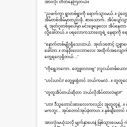
အားလုံး တိတ်နေကြတယ်။
“ညဖက်ကွာ ရွာတစ်ရွာကို ရောက်သွားမယ်..။ ပွဲတွေ
အိမ်တစ်အိမ်မှာတည်းခို.. စားသောက်.. အိပ်ပျော်
ရဲ့ အုတ်ဂူတစ်ခုပေါ်မှာ မင်းခွေခွေလေး အိပ်နေတာ
လို့ခေါ်တယ်..။ ပရလောကသားတွေရဲ့ နေရာကို ရ
“နောက်တစ်မျိုးရှိသေးတယ်.. အုတ်ဒဇောင့် (ဥစ္စာစောင
ခေါ်တာ..။ တန်ခိုးလေးဘာလေး အထိုက်အလျောက်
တွေ့ရလေ့ရှိတယ်….”
“ကိုရွှေဘကော.. တွေ့ဖူးလားဗျ” (လူငယ်တစ်ယော
“ဟင်းဟင်း! တွေ့ဖူးရုံတင် ဘယ်ကမလဲ…။ တူတူ
“တူတူအိပ်တယ်ဆိုတာ ဘယ်လိုအိပ်တာလဲဗျာ!!”
“ဟာ! ဒီသူတောင်းစားလေးကလည်း အူတူတူနဲ့…။ တူတူ
မကဘူး… အုပ်တောင်အုပ်ခဲ့တာဟ..။ နှစ်ချီတောင် တ
အားလုံးမယုံသလို မျက်နှာပေးနဲ့ ဖြစ်သွားပေမယ