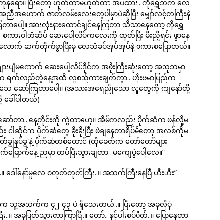
ဖြစ်ကုန်ရော။ ပြီးတော့ ဟုတ်တာမဟုတ်တာ အပထား.. ကိုရွှေဘက လေ
ှီအဟောက် ဇာတ်လမ်းလေးတွေပါမှာပဲဆိုပြီး မျှော်လင့်တကြီးနဲ့
ကြတာပေါ့။ အားလုံးနားထောင်ချင်နေကြတာ သိသာနေတော့ ကိုရွှေ
းဝါတံဆိပ် ဆေးပေါ့လိပ်ကလေးကို ထုတ်ပြီး မီးညှိရင်း ဖွာနေ
ွာလောက် ဆက်တိုက်ဖွာပြီးမှ လေသံခပ်အုပ်အုပ်နဲ့ စကားစပြောတယ်။
ားပျံမကောက် ဆေးပေါ့လိပ်ဒိုင်က အဖိုးကြီးဆုံးတော့ အသုဘမှာ
ုင်းက ရက်လည်တဲ့နေ့အထိ လူစည်ကားချက်ကွာ.. ဟိုးဗမာပြည်က
ေ ဆော်ကြတာပေါ့။ (အသားအရေညိုသော လူတွေကို ကျနော်တို့
့ ခေါ်ပါတယ်)
ော်တာ.. နေ့တိုင်းကို ကွဲတာဟေ့။ အိမ်ကလည်း ပိုက်ဆံက ဖန်လို့မ
ိုင်က ပိုက်ဆံတွေ ခိုးခိုးပြီး ဖဲချနေတာရိပ်မိတော့ အလစ်ကိုမ
ချွဲနပ်ချွဲနဲ့ ပိုက်ဆံတစ်ထောင် (ထိုခေတ်က တော်တော်များ
က်မြောက်နေ့ ညမှာ ထပ်ပြီးသွားချတာ.. မကျေပွဲပေါ့လေ။”
။ ဒေါ်နော်မူလေ ဝတုတ်တုတ်ကြီး..။ အသက်ကြီးနေပြီ ဟီးဟီး”
)
းက သူ့အသက်က ၄၂-၄၃ ပဲ ရှိသေးတယ်..။ ပြီးတော့ အခုလိုပုံ
။ အခုပြတ်သွားတာကြာပြီ..။ တော်.. နင့်ပါးစပ်ပိတ်..။ ပြောနေတာ