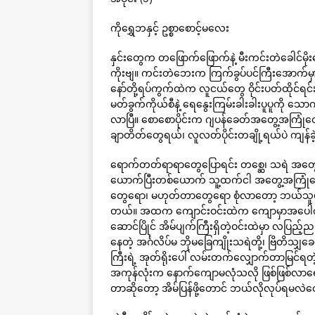
ကိုရွှေဘနှင့် ဥစ္စာစောင့်မလေး
နှင်းတွေက တဖြောက်ဖြောက်နဲ့ မီးကင်းတဲခေါင်မ
ကိုးဗျ။ ကင်းတဲဘေးက ကြက်ခွပ်ပင်ကြီးအောက်မှာ ထ
နော်တို့ရပ်ကွက်ထဲက လူငယ်တွေ ဝိုင်းပတ်ထိုင်
မတ်ခွက်ကိုယ်စီနဲ့ ရေနွေးကြမ်းခါးခါးပူပူကို 
လာပြီ။ စောစောပိုင်းက ဂျပန်ခေတ်အတွေ့အကြုံတွေ 
ချာတိတ်တွေရယ်၊ လူလတ်ပိုင်းတချို့ရယ်ပဲ ကျန်
ရောက်တတ်ရာရာတွေပြောရင်း တစ္ဆေ၊ သရဲ အတွေ
ယောက်ပြီးတစ်ယောက် သူ့ထက်ငါ အတွေ့အကြုံ
တွေရော၊ မဟုတ်တာတွေရော စုံလာတော့ ဘယ်သူမ
တယ်။ အထက ကျောင်းဝင်းထဲက ကျောမှာအပေါက်ကြ
ဆောင်ပြိုင် အိမ်ပျက်ကြီးရှိတဲ့ဝင်းထဲမှာ လပြည
နေတဲ့ အင်္ဂလိပ်မ ဘိုမခြေကျိုးသရဲတို့၊ ဗြိတိသ
ကြီးရဲ့ အုတ်ရိုးပေါ် လမ်းတက်လျှောက်တာမြင်ရတဲ
အကုန်လုံးက နောက်ကျောမလုံသလို ဖြစ်ဖြစ်လာရော
တာဆိုတော့ အိမ်ပြန်ဖို့တောင် ဘယ်လိုလုပ်ရမလဲတွေ