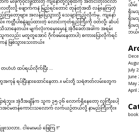
 မီးဖိုကိုဝိုင်းဖွဲ့ထားတဲ့ ကျနော်တို့လူစုထဲကို အတင်းတိုးဝင်လာ
သိမ်း
းလေတိုးလို့ ဖျောက်ကနဲ မြည်ရင်တောင် တုန်တဲ့အထိ လန့်နေကြတဲ့
ရိုးမသ
ြည့်ကြတော့ဗျာ။ အလန့်ပြေသွားလို့ သေချာကြည့်လိုက်မှ.. ကျနော်
ရိုးမသ
 ကတ္တီပါစနဲ့ချုပ်ထားတဲ့ လောင်းကုတ်ရှည်ကြီးကို ဝတ်လို့၊ ဆံပင်
ရိုးမသ
သာနေတယ်။ မျက်လုံးကမှေးမှေးနဲ့ အဲ့ဒီခေတ်အခါက အရမ်း
ဘယ်လိ
ုး။ (သူကလည်း မတူတူအောင် ဂိုက်ဖမ်းနေတာပါ) စကားပြောလိုက်ရင်
်ကနဲ ဖြစ်သွားသေးတယ်။
Ar
Dece
Augu
 တဟဲဟဲ ထပ်ရယ်လိုက်ပြီး …
July 
June
ွေအကုန် ရပ်ပြီးနားထောင်နေတာ..။ မင်းတို့ သရဲဇာတ်လမ်းတွေက
May 
April
ောရဲဘူး။ အဲ့ဒီအချိန်က သူက ၃၅-၃၆ လောက်ရှိနေတော့ လူကြီးပေါ့
Ca
ာအင်မတန်ကောင်းသလောက် လက်ယဉ်တယ်လို့ နာမည်ကြီးကိုး။
book
ုံဖူးသလား.. ငါမေးမယ် ဖြေကြ !!”