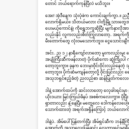
တောင် ဘယ်ရောက်ကုန်ပြီလဲ မသိဘူး။
အေး! အဲ့ဒီနေ့က သုံးပုံဖဲက ကောင်းချက်ကွာ..။ ညဦ
လောက်ရှိမယ်။ သိတယ်မလား ငါတို့မြို့သားတွေအ
ပေးမယ့်ကောင်နဲ့၊ ကိုရွှေဘကွဆိုပြီး မျက်နှာလိုအ
လည်းနိုင် လူကလည်းစိတ်ကြွလာတော့.. အရက်ကိုတ
မီးတောက်တွေ လုံးဝမသောက်ဘူး။ ငွေသောင်းချီကိ
အင်း.. ည ၁၂ နာရီကျော်လာတော့ မူးကလည်းမူး 
အပျိုကြီးဆီကဖန်လာတဲ့ ပိုက်ဆံကော ဆွဲကြိုးပါ
တော့ဘူးကွာ။ ခုနက ဘေးမှာဝိုင်းဝိုင်းလည်နေတဲ
တော့ဘူး။ ပိုက်ဆံမကျန်တော့လို့ ဝိုင်းပြင်လည်
အသုဘရှင်ဧည့်ခံတဲ့ ညလည်စာ ဆန်ပြုတ်ကလေးသေ
ဒါနဲ့ အောက်ထပ်ကို ဆင်းလာတော့ လှေခါးရင်းမှာ ခ
ယိုးဒယား မြင်းကြယ်ဖိနပ် အစစ်ကလေးကွာ။ ပိ
ရှာတာလည်း နှံ့နေပြီ။ မတွေ့လေ ဒေါကန်လေပေါ့။ ဖ
သောက်ထားတဲ့ အရက်အရှိန်ကြောင့် ဘယ်လောက်ဒ
ဒါနဲ့ပဲ.. အိမ်ပေါ်ပြန်တက်ပြီး အိမ်ရှင်ဆီက ဘန်နီက
အောက်ကို အသာလေးပြန်ဆင်း လှေကားရင်းမှာရှိတဲ့ ဖ