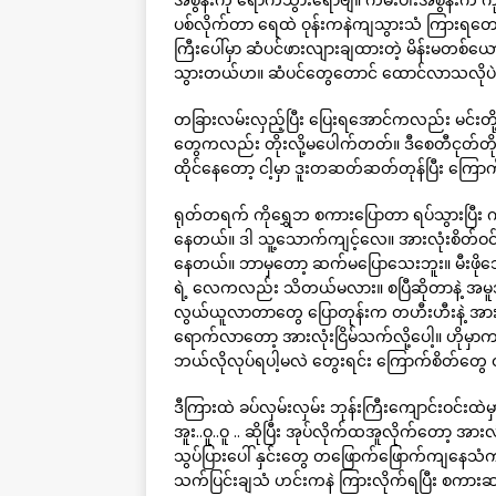
ပစ်လိုက်တာ ရေထဲ ဝုန်းကနဲကျသွားသံ ကြားရတော့မ
ကြီးပေါ်မှာ ဆံပင်ဖားလျားချထားတဲ့ မိန်းမတစ်
သွားတယ်ဟ။ ဆံပင်တွေတောင် ထောင်လာသလိုပဲ
တခြားလမ်းလှည့်ပြီး ပြေးရအောင်ကလည်း မင်းတို့သ
တွေကလည်း တိုးလို့မပေါက်တတ်။ ဒီစေတီငုတ်တိုနှစ
ထိုင်နေတော့ ငါ့မှာ ဒူးတဆတ်ဆတ်တုန်ပြီး ကြော
ရုတ်တရက် ကိုရွှေဘ စကားပြောတာ ရပ်သွားပြီး ကျ
နေတယ်။ ဒါ သူ့သောက်ကျင့်လေ။ အားလုံးစိတ်ဝင်စားမ
နေတယ်။ ဘာမှတော့ ဆက်မပြောသေးဘူး။ မီးဖိုဘေးမ
ရဲ့ လေကလည်း သိတယ်မလား။ စပြီဆိုတာနဲ့ အမူအရာတွ
လွယ်ယူလာတာတွေ ပြောတုန်းက တဟီးဟီးနဲ့ အား
ရောက်လာတော့ အားလုံးငြိမ်သက်လို့ပေါ့။ ဟိုမှာက 
ဘယ်လိုလုပ်ရပါ့မလဲ တွေးရင်း ကြောက်စိတ်တွေ
ဒီကြားထဲ ခပ်လှမ်းလှမ်း ဘုန်းကြီးကျောင်းဝင်းထဲ
အူး..ဝူ..ဝူ .. ဆိုပြီး အုပ်လိုက်ထအူလိုက်တော့ အာ
သွပ်ပြားပေါ် နှင်းတွေ တဖြောက်ဖြောက်ကျနေသံကလွ
သက်ပြင်းချသံ ဟင်းကနဲ ကြားလိုက်ရပြီး စကား