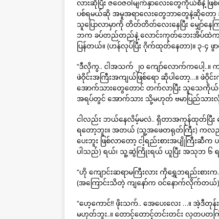
လားဆိုပြီး ဇဝေဇဝါမျက်နှာလေးတွေကိုယ်စီနဲ့ 
ပစ်ရမယ်ဆို အမူအရာလေးတွေဘာတွေနဲ့ဆိုတော့ အည
သူပြောလာမှာကို တိတ်တိတ်လေးနေပြီး မျှော်နေ
ဘက ခပ်တည်တည်နဲ့ လောင်းကုတ်ဘေးအိပ်ထဲက စကာ
ပြန်တယ်။ (ဟန်လုပ်ပြီး ဂိုက်ထုတ်နေတာ)။ ၃-၄ ဖ
“ဒီလိုကွ.. ငါအသက် ၂၀ ကျော်လောက်ကပေါ့..။ ကျ
ဖဲဝိုင်းအကြီးအကျယ်ဖြစ်ရော ဆိုပါတော့…။ ဖဲဝိ
အောက်သားတွေတောင် တက်လာပြီး သူသေကိုယ်သ
အရပ်တွင် အောက်သား သို့မဟုတ် ဗမာပြည်သားလို
ငါလည်း ဘယ်နေလိမ့်မလဲ.. ရှိတာအကုန်ထုတ်ပြီး ဆ
ရတော့ဘူး။ အတယ် (သူ့အဖေတရုတ်ကြီး) ကလည်း ငါဆ
ပေးဘူး ဖြစ်လာတော့ ငါ့ရည်းစားအပျိုကြီးဆီက ပတ်
ပါသည်) ရယ်၊ သူ့ဆွဲကြိုးရယ် ယူပြီး အသုဘ ၆ ရ
“ဟို ကျောင်းဆရာမကြီးလား ကိုရွှေဘရည်းစားက..
(အကြောင်းသိတဲ့ ကျနော်က ဝင်နောက်လိုက်တယ်
“ဟေ့ကောင်!! ဖိုးသက်.. အေပေးလေး …။ အဲ့ဒီတုန်
မဟုတ်ဘူး..။ တောင့်တောင့်တင်းတင်း လှတပတကြီး..