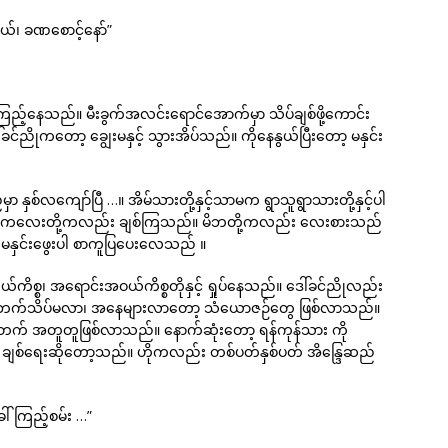
ယ်၊ ခဏစောင့်နော်”
်ကြည့်နေသည်။ မီးခွက်အလင်းရောင်အောက်မှာ သိပ်ချစ်ဖို့ကောင်း
င်ညိုကတော့ ချွေးမနှင့် သွားအိပ်သည်။ ကိုနေနွယ်ပြီးတော့ မနှင်း
 နှစ်လကျော်ပြီ …။ အိမ်သားတို့နှင့်သာမက ရွာသူရွာသားတို့နှင့်ပါ
ောင့် ကလေးတို့ကလည်း ချစ်ကြသည်။ မိဘတို့ကလည်း လေးစားသည်
ခါ မနှင်းဖွေးပါ စာကူပြပေးလေသည် ။
ယ်ကိစ္စ၊ အရောင်းအဝယ်ကိစ္စတိုနှင့် ရှုပ်နေသည်။ ဒေါ်ခင်ညိုလည်း
 ဒီဘက်သိပ်မလာ၊ အနေများလာတော့ သံယောဇဉ်တွေ ဖြစ်လာသည်။
တက် အတူတူဖြစ်လာသည်။ နောက်ဆုံးတော့ ရန်ကုန်သား ကို
 ချစ်ရေးဆိုတော့သည်။ ဟိုကလည်း တစ်ပတ်နှစ်ပတ် အိန္ဒြေဆည်
ေါ်ကြည့်စမ်း …”