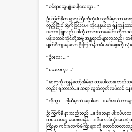
“ ခင်ရာဆွေမျိုးပေါ့လေကွာ …”
ဦးကြွက်နီက ရွာလူကြီးတို့ထုံးစံ သူ့အိမ်မှာသာ ဆရ
လှည့်ပြီးပါးရိုက်ခြင်းပေ။ ကိုနေနွယ်မှာ ရန်က
အသားဖြူသည်။ ဒါကို ကာလသားခေါင်း ကိုဘဒင်တစ်
ပန်းတောင်ကိုင်တို့အဖို့ အန္တရာယ်များလှသည်။ တစ်
မျက်စိကျနေသော ဦးကြွက်နီသမီး နှင်းဖွေးကို လုံးဝ
“ ဦးလေး … ”
“ ဟေလကွာ …”
“ ဆရာ့ကို ကျွန်တော့်အိမ်မှာ ထားပါလား။ ဘယ်သူ
လည်း ရသားဘဲ…။ ဆရာ လွတ်လွတ်လပ်လပ် နေရ
“ အိုကွာ … ငါ့ဆီမှာဘဲ နေပါစေ …။ မင်းနှယ် ဘာမျာ
ဦးကြွက်နီ နားလည်သည် …။ ဒီသေနာ ပါးစပ်ဟသည်
သဘောမတူ မပေးစားနိုင် …။ ဒီကောင်လိုဂလေနဲ့ သမီးက
ကြီးမှာ ကင်းမလက်မဲကြီးများလို ထောင်ထလာသည်