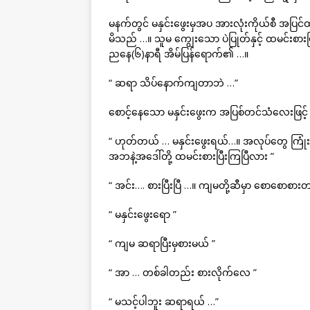
မနက်တွင် မနှင်းဖွေးမှအပ အားလုံးကိုယ်စီ အ
မိသည် …။ သူမ ကျွေးသော ပဲပြုတ်နှင့် ထမင်းစားပြီး
ညနေ(၆)နာရီ အိမ်ပြန်ရောက်၏ …။
“ ဆရာ သိပ်နောက်ကျတာဘဲ …”
စောင့်နေသော မနှင်းဖွေးက အပြစ်တင်သံလေးဖြင့်
“ ဟုတ်တယ် … မနှင်းဖွေးရယ်…။ အလုပ်တွေ ကြုံ
အဘနဲ့အဒေါ်တို့ ထမင်းစားပြီးကြပြီလား ”
“ အင်း…. စားပြီးပြီ …။ ကျမတို့ဆီမှာ စောစောစားတယ
“ မနှင်းဖွေးရော ”
“ ကျမ ဆရာပြီးမှစားမယ် ”
“ အာ … တစ်ခါတည်း စားလိုက်လေ ”
“ မသင့်ပါဘူး ဆရာရယ် …”