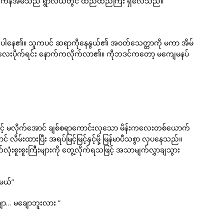
ကြွက်နီအိမ်သည် ရွာလယ်တွင် ထည်ထည်ကြီး ရှိလေသည်။
ံတွေပါနေ၏။ သူကပင် ဆရာကိုနေနွယ်၏ အဝတ်သေတ္တာကို မကာ အိမ်
ေးပိုက်ရင်း နောက်ကလိုက်လာ၏။ ကိုဘဒင်ကတော့ မကျေမနပ်
့် မလိုက်အောင် ချစ်စရာကောင်းလှသော မိန်းကလေးတစ်ယောက်
မ်းထားပြီး အရပ်မြင့်မြင့်နှင့်မို့ မြန်မာပီသစွာ လှပနေသည်။
ုံးစူးစူးကြီးများကို တွေ့လိုက်ရသဖြင့် အသာမျက်လွှာချသွား
မယ်”
ဗျာ… မချောဘူးလား ”