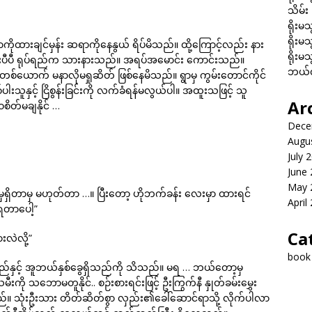
သိမ်း
ရိုးမသ
ရိုးမသ
ာကိုထားချင်မှန်း ဆရာကိုနေနွယ် ရိပ်မိသည်။ ထို့ကြောင့်လည်း နား
ရိုးမသ
ုန်သားပီပီ ရုပ်ရည်က သားနားသည်။ အရပ်အမောင်း ကောင်းသည်။
ဘယ်လိ
ယောက် မနာလိုမရှုဆိတ် ဖြစ်နေမိသည်။ ရွာမှ ကွမ်းတောင်ကိုင်
ပါးသူနှင့် ငြိစွန်းခြင်းကို လက်ခံရန်မလွယ်ပါ။ အထူးသဖြင့် သူ
Ar
စိတ်မချနိုင် …
Dece
Augu
July 
June
May 
မှရှိတာမှ မဟုတ်တာ …။ ပြီးတော့ ဟိုဘက်ခန်း လေးမှာ ထားရင်
April
တာပေါ့”
Ca
းလဲလို့”
book
နှင့် အူဘယ်နှစ်ခွေရှိသည်ကို သိသည်။ မရ … ဘယ်တော့မှ
ို သဘောမတူနိုင်.. စဉ်းစားရင်းဖြင့် ဦးကြွက်နီ နှုတ်ခမ်းမွှေး
။ သုံးဦးသား တိတ်ဆိတ်စွာ လှည်း၏ခေါ်ဆောင်ရာသို့ လိုက်ပါလာ