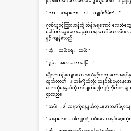
ကြ၏။ နေအတော်စောင်းမှ ရွာသို့ဝင်မိ၏ …။ ဦး
“ လာ … ဆရာလေး…. ဒါ … ကျုပ်အိမ်ဘဲ …”
ဂုဏ်ယူဝင့်ကြွားဟန်တို့ ထိန်းမရအောင် လေသ
ပေါ်တက်သွားလေသည်။ ဆရာမှာ အိပ်ယာလိပ်ကလ
နှင့် ကျန်ခဲသည်။
“ ဟဲ့ … သမီးရေ … သမီး ”
“ ရှင် … အဘ … လာပါပြီ …”
ချိုသာယဉ်ကျေးသော အသံနှင့်အတူ တောအရပ်နှင
ထွက်လာ၏ …။ တစ်ကိုယ်လုံး သနပ်ခါးဖွေးနေအောင် လိ
ဆရာကိုနေနွယ်ကို တစ်ချက်ဝေ့ကြည့်လိုက်ရာ မျက်လ
ရှာသည်။
“ သမီး … ဒါ ဆရာကိုနေနွယ်တဲ့…။ အဘအိမ်မှာနေ
“ ဆရာလေး … ဒါကျုပ်ရဲ့သမီးလေး မနှင်းဖွေးတဲ့
“ အို … အဘကလည်း ဘာမှန်းလဲမသိဘူး …”