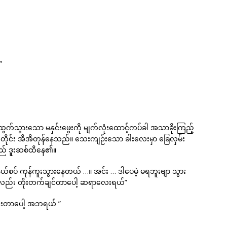
”
ွက်သွားသော မနှင်းဖွေးကို မျက်လုံးထောင့်ကပ်ခါ အသာခိုးကြည့်
းတိုင်း အိအိတုန်နေသည်။ သေးကျဉ်းသော ခါးလေးမှာ ခြေလှမ်း
သည် ဒူးဆစ်ထိနေ၏။
နယ်စပ် ကုန်ကူးသွားနေတယ် …။ အင်း … ဒါပေမဲ့ မရဘူးဗျာ သွား
လည်း တိုးတက်ချင်တာပေါ့ ဆရာလေးရယ်”
ောင်းတာပေါ့ အဘရယ် ”