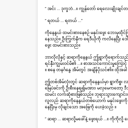
“ အင်း … ဒုက္ခဘဲ…။ ကျွန်တော် ရေလေးချိုးချင်တ
“ ရတယ် … ရတယ် …”
ကိုနေနွယ် ထမင်းစားနေစဉ် မနှင်းဖွေး ဘေးမှထိုင
နေသည်။ ဦးကြွက်နီက ရေဒီယိုကို ကလိနေပြီး ဒေါ်ခ
ဖွေး ထမင်းစားသည်။
ဘာလိုလိုနှင့် ဆရာကိုနေနွယ် ဤရွာကိုရောက်သည်မှာ
ရင်နှီးကျွမ်းဝင်မိ၏ …။ စာအသင်ကောင်းမှုကြ
။ စနေ တနင်္ဂနွေ အိမ်တွင် အချိန်ပိုသင်၏။ ထိုအ
ဤတစ်အိမ်လုံးတွင် ဆရာကိုနေနွယ်မှာ ရွာကိစ္စ၊ လ
မြေပဲခင်းကို ဦးစီးနေရ၍မအား၊ မလှမေကတော့
ထမင်း လက်ဆုံစားဖြစ်သည်။ ဘုရားသွားကျောင်း
လူလည် ဆရာကိုနေနွယ်တစ်ယောက် မနှင်းဖွေးကို
နေပြီးမှ လိုချင်သော အဖြေကို ပေးခဲ့သည် ။
“ ဆရာ … ဆရာလို့မခေါ်နဲ့ ဖွေးရယ် …။ ကိုကိုလို့ ခ