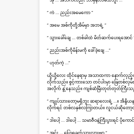
“ ကဲ … ညည်းအမေကော ”
“ အမေ အစ်ကိုတို့အိမ်မှာ အဘရဲ့ ”
“ သွားခေါ်ချေ … တစ်ခါထဲ မိတ်ဆက်ပေးရအောင် 
“ ညည်းအစ်ကိုမိန်းမကို ခေါ်ခဲ့ချေ …”
“ ဟုတ်ကဲ့ …”
ယို့ယို့လေး ထိုင်နေရာမှ အသာထကာ နောက်လှည့်ထ
လိုက်သည်။ စွင့်ကားသော တင်ပါးမှာ ခြေတစ်လှမ်
အလိုက် နွဲ့နေသည်။ ကျစ်ဆံမြီးတုတ်တုတ်ကြီး
“ ကျုပ်သားတော့မရှိဘူး ဆရာလေးရဲ့ …။ အိန္ဒိယ
လိုက်ရင် တစ်လနှစ်လကြာတယ်။ လူငယ်ဆိုတော့
“ ဒါပေါ့ … ဒါပေါ့ … သမာဇီဝနဲ့ကြီးပွားရင် ပိုက
“ အင်း … ပြောရခက်သားလားဗျာ ”