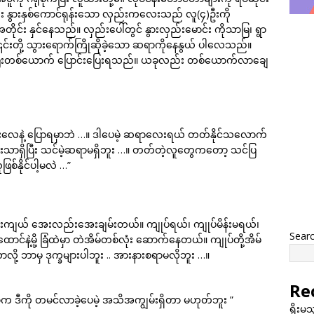
လည်း နွားနှစ်ကောင်ရုန်းသော လှည်းကလေးသည် လူ(၄)ဦးကို
ိုင်း နှင်နေသည်။ လှည်းပေါ်တွင် နွားလှည်းမောင်း ကိုသာမြ၊ ရွာ
 ၎င်းတို့ သွားရောက်ကြိုဆိုခဲ့သော ဆရာကိုနေနွယ် ပါလေသည်။
ြီးတစ်ယောက် ပြောင်းပြေးရသည်။ ယခုလည်း တစ်ယောက်လာချေ
ားလေနဲ့ ပြောရမှာဘဲ …။ ဒါပေမဲ့ ဆရာလေးရယ် တတ်နိုင်သလောက်
ြီးသာရှိပြီး သင်မဲ့ဆရာမရှိဘူး …။ တတ်တဲ့လူတွေကတော့ သင်ပြ
စ်နိုင်ပါ့မလဲ …”
းကျယ် အေးလည်းအေးချမ်းတယ်။ ကျုပ်ရယ်၊ ကျုပ်မိန်းမရယ်၊
Sear
နဲ့မို့ ခြံထဲမှာ တဲအိမ်တစ်လုံး ဆောက်နေတယ်။ ကျုပ်တို့အိမ်
့ ဘာမှ ဒုက္ခများပါဘူး .. အားနားစရာမလိုဘူး …။
Re
 ဒီကို တမင်လာခဲ့ပေမဲ့ အသိအကျွမ်းရှိတာ မဟုတ်ဘူး ”
ရိုးမ