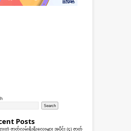
ch
Search
cent Posts
သွားတဲ့ ဇာတ်လမ်းရိုးရိုးလေးများ အပိုင်း (၄) ဇာတ်