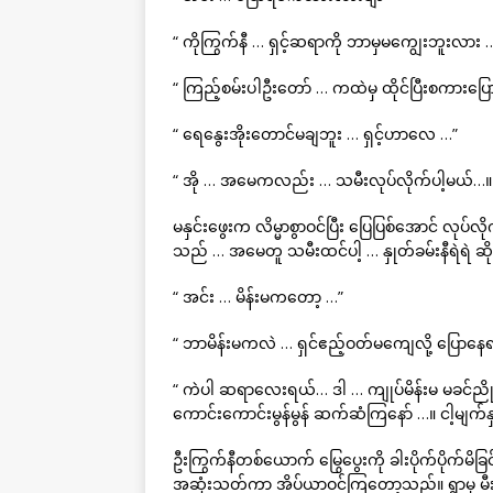
“ ကိုကြွက်နီ … ရှင့်ဆရာကို ဘာမှမကျွေးဘူးလား 
“ ကြည့်စမ်းပါဦးတော် … ကထဲမှ ထိုင်ပြီးစကားပ
“ ရေနွေးအိုးတောင်မချဘူး … ရှင့်ဟာလေ …”
“ အို … အမေကလည်း … သမီးလုပ်လိုက်ပါ့မယ်…။
မနှင်းဖွေးက လိမ္မာစွာဝင်ပြီး ပြေပြစ်အောင် 
သည် … အမေတူ သမီးထင်ပါ့ … နှုတ်ခမ်းနီရဲရဲ 
“ အင်း … မိန်းမကတော့ …”
“ ဘာမိန်းမကလဲ … ရှင်ဧည့်ဝတ်မကျေလို့ ပြောန
“ ကဲပါ ဆရာလေးရယ်… ဒါ … ကျုပ်မိန်းမ မခင်ညို
ကောင်းကောင်းမွန်မွန် ဆက်ဆံကြနော် …။ ငါ့မျက်န
ဦးကြွက်နီတစ်ယောက် မြွေပွေးကို ခါးပိုက်ပိုက်မိခြင
အဆုံးသတ်ကာ အိပ်ယာဝင်ကြတော့သည်။ ရွာမှ မီ