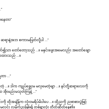
…”
ြောနေတာ”
 ဆရာနဲ့အဘ စကားမပြတ်လို့ပါ …”
လုပ်လိုက်၍သာ တော်တော့သည် …။ မနှင်းဖွေးအမေလည်း အတော်ချော
ဆိုးထားသည် …။
ေရတာ …”
တဲ့ …။ ဒါက ကျုပ်ချွေးမ မလှမေတဲ့ဗျာ …။ နင်တို့ဆရာလေးကို
ှာ အိုးမည်းမသုတ်ကြနဲ့ …”
်းကို ထိုအချိန်က လုံးဝမရိပ်မိပါပေ …။ ထိုညကို ညစာစားပွဲဖြင့်
းမလင်း လမိုက်ညဖြစ်၍ တစ်ရွာလုံး တိတ်ဆိတ်နေ၏။