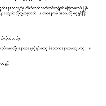
ပြင်ထွက်နေလေသည်။ ကိုယ်လက်သုတ်သင်ရာ၌ပင် မပြတ်မလပ် ဖြစ်
 ကျောင်းသို့ထွက်ခဲ့သည် …။ တစ်နေကုန် အလုပ်တို့ဖြင့်ရှုပ်ပြီး
 ဆိုလိုက်သည်။
းလုပ်နေရလို့။ နောက်နေ့ဆိုရင်တော့ ဒီလောက်နောက်မကျပါဘူး …။
်ရှင့် ”