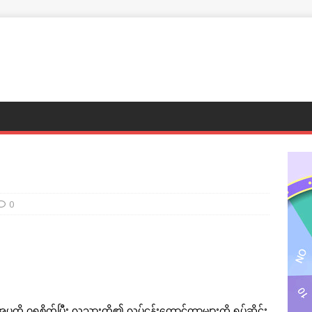
0
 ဂရုစိုက်ပြီး လူသားတို့၏ လုပ်ငန်းတောင်တာများကို ရပ်ဆိုင်း