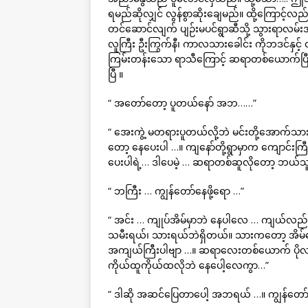
ရမည်ဆိုလျှင် လွန်စွာဆိုးချေမည်။ ထို့ကြောင့်
တင်ဆောင်လျက် ပျဉ်းမပင်ရွာဆီသို့ သွားရာလမ်းအတ
လူကြီး ဦးကြွက်နီ၊ ကာလသားခေါင်း ကိုဘဒင်နှင့်
ကြမ်းတန်းသော ရာသီကြောင့် ဆရာတစ်ယောက်ပ
ပြီ ။
“ အတော်တော့ ပူတယ်နော် အဘ……”
“ အေးကွဲ့ မတရားပူတယ်လို့ဘဲ မင်းတို့အောက်သ
တော့ နေပေးပါ …။ ကျနော်တို့ရွာမှာက ကျောင်းက
ပေးပါရဲ့… ဒါပေမဲ့ … ဆရာတစ်ဆူလိုတော့ ဘယ်သူဖြ
“ ဘကြီး … ကျွန်တော်နေဖို့ရော …”
“ အင်း … ကျုပ်အိမ်မှာဘဲ နေပါလေ … ကျယ်လည်
သမီးရယ်၊ သားရယ်ဘဲရှိတယ်။ သားကတော့ အိမ်ထောင်
အကျယ်ကြီးပါဗျာ …။ ဆရာလေးတစ်ယောက် ပိုလာလို
ကိုယ်ထူကိုယ်ထလိုဘဲ နေပေါ့လေကွာ…”
“ ဒါဆို အဆင်ပြေတာပေါ့ အဘရယ် …။ ကျွန်တော်က