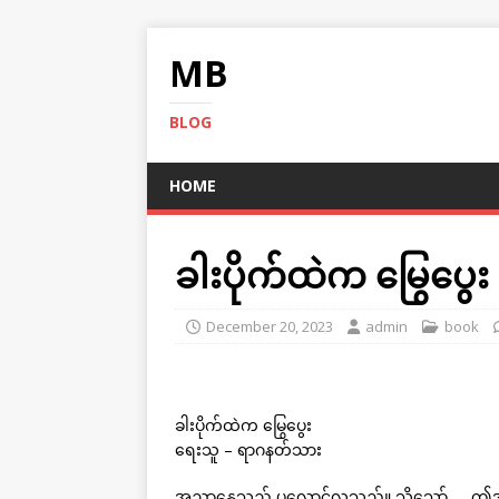
MB
BLOG
HOME
ခါးပိုက်ထဲက မြွေပွေး
December 20, 2023
admin
book
ခါးပိုက်ထဲက မြွေပွေး
ရေးသူ – ရာဂနတ်သား
အညာနွေသည် ပူလောင်လှသည်။ သို့သော်….. ဤအပူကို