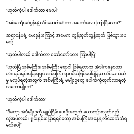
“ဟုတ်ကဲ့ပါ ဒေါက်တာ မေးပါ”
“အစ်မကြီးခင်ပွန်းနဲ့ လိင်မဆက်ဆံတာ အတော်လေး ကြာပြီမလား?”
ဆရာဝန်မရဲ့ မေးခွန်းကြောင့် အမေက တွန့်ဆုတ်တွန့်ဆုတ် ဖြစ်သွားပေ
မယ့်
“ဟုတ်ပါတယ် ဒေါက်တာ တော်တော်လေး ကြာပါပြီ”
“ဟုတ်ပြီ အစ်မကြီး။ အစ်မကြီး ရောဂါ ဖြစ်ရတာက အဲဒါကနေစတာ
ဘဲ။ ရှင်းရှင်းပြောရရင် အစ်မကြီး ရာဂစိတ်ဖြစ်ပေါ်ချိန်မှာ လိင်ဆက်ဆံ
မှု မလုပ်ရတဲ့အတွက် အစ်မကြီးရဲ့ မမျိုးဥတွေ ပေါက်ကွဲထွက်လာရတဲ့
သဘောမျိုးဘဲ”
“ဟုတ်ကဲ့ပါ ဒေါက်တာ”
“ဒီတော့ အဲဒီမျိုးဥကို ချုပ်ငြိမ်းပေးဖို့အတွက် ယောကျ်ားသုတ်ရည်
လိုအပ်တယ်။ ရှင်းရှင်းပြောရရင်တော့ အစ်မကြီးအနေနဲ့ လိင်ဆက်ဆံရ
မယ်ပေါ့”