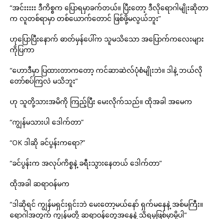
“အင်းးးးး ဒီကိစ္စက ပြောရမှာခက်တယ်။ ပြီးတော့ ဒီလိုရောဂါမျိုးဆိုတာ
က လူတစ်ရာမှာ တစ်ယောက်တောင် ဖြစ်ဖို့မလွယ်ဘူး”
ဟုပြောပြီးနောက် ဓာတ်မှန်ပေါ်က သူမသိသော အပြောက်ကလေးများ
ကိုပြကာ
“ဟောဒီမှာ ပြထားတာကတော့ ကင်ဆာဆဲလ်ပုံစံမျိုးဘဲ။ ဒါနဲ့ ဘယ်လို
တော်စပ်ကြလဲ မသိဘူး”
ဟု သူတို့သားအမိကို ကြည့်ပြီး မေးလိုက်သည်။ ထိုအခါ အမေက
“ကျွန်မသားပါ ဒေါက်တာ”
“OK ဒါဆို ခင်ပွန်းကရော?”
“ခင်ပွန်းက အလုပ်ကိစ္စနဲ့ ခရီးသွားနေတယ် ဒေါက်တာ”
ထိုအခါ ဆရာဝန်မက
“ဒါဆိုရင် ကျွန်မရှင်းရှင်းဘဲ မေးတော့မယ်နော် ရှက်မနေနဲ့ အစ်မကြီး။
ရောဂါအတွက် ကျွန်မတို့ ဆရာဝန်တွေအနေနဲ့ သိရမှဖြစ်မှာမို့ပါ”