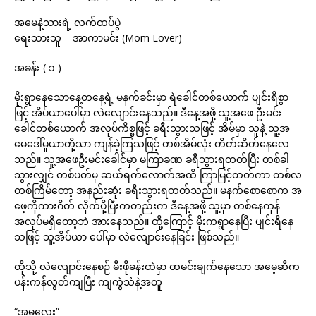
အမေနဲ့သားရဲ့ လက်ထပ်ပွဲ
ရေးသားသူ – အာကာမင်း (Mom Lover)
အခန်း ( ၁ )
မိုးရွာနေသောနေ့တနေ့ရဲ့ မနက်ခင်းမှာ ရဲခေါင်တစ်ယောက် ပျင်းရိစွာ
ဖြင့် အိပ်ယာပေါ်မှာ လဲလျောင်းနေသည်။ ဒီနေ့အဖို့ သူ့အဖေ ဦးမင်း
ခေါင်တစ်ယောက် အလုပ်ကိစ္စဖြင့် ခရီးသွားသဖြင့် အိမ်မှာ သူနဲ့ သူ့အ
မေဒေါ်မူယာတို့သာ ကျန်ခဲ့ကြသဖြင့် တစ်အိမ်လုံး တိတ်ဆိတ်နေလေ
သည်။ သူ့အဖေဦးမင်းခေါင်မှာ မကြာခဏ ခရီသွားရတတ်ပြီး တစ်ခါ
သွားလျှင် တစ်ပတ်မှ ဆယ်ရက်လောက်အထိ ကြာမြင့်တတ်ကာ တစ်လ
တစ်ကြိမ်တော့ အနည်းဆုံး ခရီးသွားရတတ်သည်။ မနက်စောစောက အ
ဖေ့ကိုကားဂိတ် လိုက်ပို့ပြီးကတည်းက ဒီနေ့အဖို့ သူ့မှာ တစ်နေကုန်
အလုပ်မရှိတော့ဘဲ အားနေသည်။ ထို့ကြောင့် မိုးကရွာနေပြီး ပျင်းရိနေ
သဖြင့် သူ့အိပ်ယာ ပေါ်မှာ လဲလျောင်းနေခြင်း ဖြစ်သည်။
ထိုသို့ လဲလျောင်းနေစဉ် မီးဖိုခန်းထဲမှာ ထမင်းချက်နေသော အမေ့ဆီက
ပန်းကန်လွတ်ကျပြီး ကျကွဲသံနဲ့အတူ
“အမလေး”