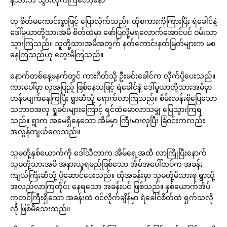
ဟု စိတ်မကောင်းစွာဖြင့် ပြောလိုက်သည်။ ထိုစကားကိုကြားပြီး ရဲခေါင်နဲ့
ဒေါ်မူယာတို့သားအမိ စိတ်ထဲမှာ ဖော်ပြလို့မရလောက်အောင်ပင် ဝမ်းသာ
သွားကြသည်။ သူတို့သားအမိအတွက် နတ်ကောင်းနတ်မြတ်များက မစ
နေကြသည်ဟု တွေးမိကြသည်။
နောက်တစ်နေ့မနက်တွင် ကားဂိတ်သို့ ဦးမင်းခေါင်က လိုက်ပို့ပေးသည်။
ကားပေါ်မှာ လူအပြည့် ဖြစ်နေသဖြင့် ရဲခေါင်နဲ့ ဒေါ်မူယာတို့သားအမိမှာ
ဟန်မပျက်နေကြပြီး ရွာဆီသို့ ရောက်လာကြသည်။ စိမ်းလန်းစိုပြေသော
သဘာဝအလှ ရှုခင်းများကြောင့် ရင်ထဲမောလာသမျှ ပြေသွားကြရ
သည်။ ရွာက အမေရှိနေသော အိမ်မှာ ကြီးမားလှပြီး ခြံဝင်းကလည်း
အလွန်ကျယ်လေသည်။
သူမတို့နှစ်ယောက်ကို ဒေါ်သီတာက အိမ်ရှေ့အထိ လာကြိုပြီးနောက်
သူမတို့သားအမိ အနားယူရမည်ဖြစ်သော အိမ်အပေါ်ထပ်က အခန်း
ကျယ်ကြီးဆီသို့ ပို့ဆောင်ပေးသည်။ ထိုအခန်းမှာ သူမတို့မိသားစု ရွာသို့
အလည်လာကြတိုင်း နေရသော အခန်းပင် ဖြစ်သည်။ နှစ်ယောက်အိပ်
ကုတင်ကြီးရှိသော အခန်းထဲ ဝင်လိုက်ချိန်မှာ ရဲခေါင်စိတ်ထဲ ရှက်သလို
လို ဖြစ်မိသေးသည်။