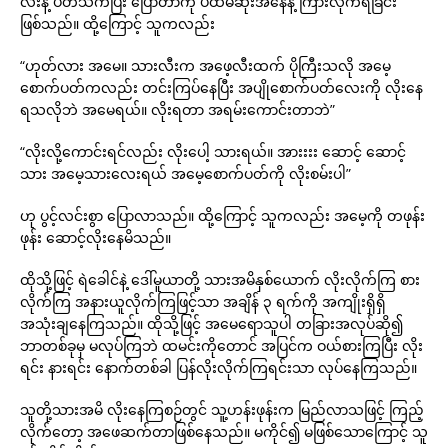
လီးနဲ့ ပတ်သက်ပြီး ပြောတာကို ပထမဆုံးအနေနဲ့ ကြားလိုက်ရခြင်း
ဖြစ်သည်။ ထို့ကြောင့် သူကလည်း
“ဟုတ်လား အမေ။ သားလီးက အဖေ့လီးထက် ပိုကြီးသလို အမေ့
စောက်ပတ်ကလည်း တင်းကြပ်နေပြီး အပျိုစောက်ပတ်လေးကို လိုးနေ
ရသလိုဘဲ အမေရယ်။ လိုးရတာ အရမ်းကောင်းတာဘဲ”
“လိုးလို့ကောင်းရင်လည်း လိုးပေါ့ သားရယ်။ အားးးး ဆောင့် ဆောင့်
သား အမေ့သားလေးရယ် အမေ့စောက်ပတ်ကို လိုးစမ်းပါ”
ဟု ပွင့်လင်းစွာ ပြောလာသည်။ ထို့ကြောင့် သူကလည်း အမေ့ကို တဖုန်း
ဖုန်း ဆောင့်လိုးနေမိသည်။
ထိုသို့ဖြင့် ရဲခေါင်နဲ့ ဒေါ်မူယာတို့ သားအမိနှစ်ယောက် လိုးလိုက်ကြ စား
လိုက်ကြ အနားယူလိုက်ကြဖြင့်သာ အချိန် ၃ ရက်ကို အကျိုးရှိရှိ
အသုံးချနေကြသည်။ ထိုသို့ဖြင့် အမေရောသူပါ တခြားအလုပ်ဆို၍
ဘာတစ်ခုမှ မလုပ်ကြဘဲ ထမင်းကိုတောင် အပြင်က ဝယ်စားကြပြီး လိုး
ရင်း နားရင်း နောက်တစ်ခါ ပြန်လိုးလိုက်ကြရင်းသာ လုပ်နေကြသည်။
သူတို့သားအမိ လိုးနေကြစဉ်တွင် သူ့ဟန်းဖုန်းက မြည်လာသဖြင့် ကြည့်
လိုက်တော့ အဖေဆက်တာဖြစ်နေသည်။ မကိုင်၍ မဖြစ်သောကြောင့် သူ