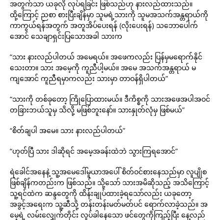
အတွက်သာ ယခုလို လုပ်ရခြင်း ဖြစ်သည်ဟု နားလည်ထားသည်။
ထို့ကြောင့် ညစာ စားပြီးချိန်မှာ သူမရဲ့သားကို သူမအသက်အန္တရာယ်ကို
ကာကွယ်ရန်အတွက် အတူအိပ်ပေးရန် (လိုးပေးရန်) သဘောပေါက်
အောင် သေချာရှင်းပြသောအခါ သားက
“သား နားလည်ပါတယ် အမေရယ်။ အဖေကလည်း ပြန်မှမရောက်နိုင်
သေးတာ။ သား အမေ့ကို ကူညီပါ့မယ်။ အမေ အသက်အန္တရာယ် မ
ကျအောင် ကူညီရမှာကလည်း သားမှာ တာဝန်ရှိပါတယ်”
“သားကို တစ်ခုတော့ ကြိုပြောထားမယ်။ ဒီကိစ္စကို သားအဖေအပါအဝင်
တခြားဘယ်သူမှ သိလို့ မဖြစ်ဘူးနော်။ သားနှုတ်လုံမှ ဖြစ်မယ်”
“စိတ်ချပါ အမေ။ သား နားလည်ပါတယ်”
“ဟုတ်ပြီ သား ဒါဆိုရင် အမေ့အခန်းထဲဘဲ သွားကြရအောင်”
ရဲခေါင်အနေနဲ့ သူ့အမေဒေါ်မူယာအပေါ် စိတ်ဝင်စားနေသည်မှာ လူပျိုစ
ဖြစ်ချိန်ကတည်းက ဖြစ်သည်။ သို့သော် သားအမိဆိုသည့် အသိကြောင့်
သူ့ရင်ထဲက ဆန္ဒတွေကို ထိန်းချုပ်ထားခဲ့ရသော်လည်း ယခုတော့
အခွင့်အရေးက သူ့ဆီသို့ တန်းတန်းမတ်မတ်ပင် ရောက်လာခဲ့သည်။ အ
မေ့ရဲ့ လမ်းလျှေက်တိုင်း လှုပ်ခါနေသော ဖင်တွေကိုကြည့်ပြီး နေ့လည်