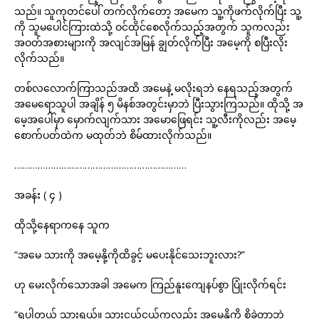
သည်။ သူကုတင်ပေါ် တက်လိုက်တော့ အမေက သူ့ကိုဖက်လိုက်ပြီး သူ့
ကို သူမပေါင်ကြားထဲသို့ ဝင်ထိုင်စေလိုက်သည့်အတွက် သူကလည်း
အဝတ်အစားများကို အလျင်အမြန် ချွတ်လိုက်ပြီး အမေ့ကို စပြီးလိုး
လိုက်သည်။
တစ်လလောက်ကြာသည်အထိ အမေနဲ့ မလိုးရဘဲ နေရသည့်အတွက်
အမေရောသူပါ အချိန် ၅ မိနစ်အတွင်းမှာဘဲ ပြီးသွားကြသည်။ ထိုသို့ အ
မေ့အပေါ်မှာ မှောက်လျက်သား အမောဖြေရင်း သူ့လီးကိုလည်း အမေ့
စောက်ပတ်ထဲက မထုတ်ဘဲ စိမ်ထားလိုက်သည်။
…………………………………………………………
အခန်း ( ၄ )
ထိုသို့နေရာကနေ သူက
“အမေ သားကို အမေ့နို့ကိုထိခွင့် မပေးနိုင်သေးဘူးလား?”
ဟု မေးလိုက်သောအခါ အမေက ကြည်နူးကျေနပ်စွာ ပြုံးလိုက်ရင်း
“ရပါတယ် သားရယ်။ သားငယ်ငယ်ကလည်း အမေ့နို့ကို စို့ခဲ့တာဘဲ