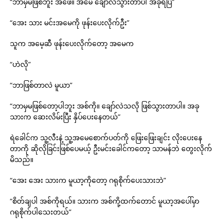
“ဘာမှမဖြစ်ဘူး အဖေ။ အမေ ချော်လဲသွားတာပါ အခုရပြီ”
“အေး သား မင်းအမေကို ဖုန်းပေးလိုက်ဦး”
သူက အမေ့ဆီ ဖုန်းပေးလိုက်တော့ အမေက
“ဟဲလို”
“ဘာဖြစ်တာလဲ မူယာ”
“ဘာမှမဖြစ်တော့ပါဘူး အစ်ကို။ ချော်လဲသလို ဖြစ်သွားတာပါ။ အခု
သားက ဆေးလိမ်းပြီး နှိပ်ပေးနေတယ်”
ရဲခေါင်က သူ့လီးနဲ့ သူ့အမေစောက်ပတ်ကို ဖြေးဖြေးချင်း လိုးပေးနေ
တာကို ဆိုလိုခြင်းဖြစ်ပေမယ့် ဦးမင်းခေါင်ကတော့ သာမန်ဘဲ တွေးလိုက်
မိသည်။
“အေး အေး သားက မူယာ့ကိုတော့ ဂရုစိုက်ပေးသားဘဲ”
“စိတ်ချပါ အစ်ကိုရယ်။ သားက အစ်ကို့ထက်တောင် မူယာ့အပေါ်မှာ
ဂရုစိုက်ပါသေးတယ်”