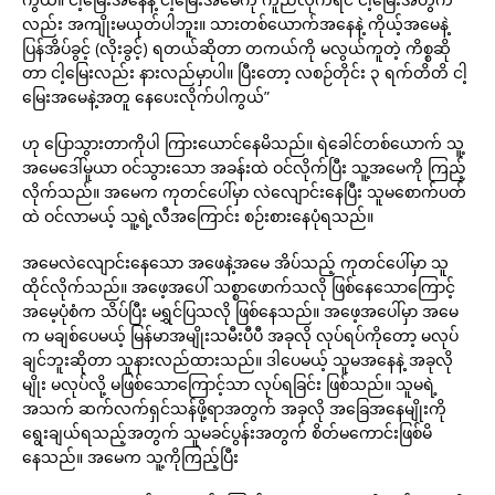
လည်း အကျိုးမယုတ်ပါဘူး။ သားတစ်ယောက်အနေနဲ့ ကိုယ့်အမေနဲ့
ပြန်အိပ်ခွင့် (လိုးခွင့်) ရတယ်ဆိုတာ တကယ်ကို မလွယ်ကူတဲ့ ကိစ္စဆို
တာ ငါ့မြေးလည်း နားလည်မှာပါ။ ပြီးတော့ လစဉ်တိုင်း ၃ ရက်တိတိ ငါ့
မြေးအမေနဲ့အတူ နေပေးလိုက်ပါကွယ်”
ဟု ပြောသွားတာကိုပါ ကြားယောင်နေမိသည်။ ရဲခေါင်တစ်ယောက် သူ့
အမေဒေါ်မူယာ ဝင်သွားသော အခန်းထဲ ဝင်လိုက်ပြီး သူ့အမေကို ကြည့်
လိုက်သည်။ အမေက ကုတင်ပေါ်မှာ လဲလျောင်းနေပြီး သူမစောက်ပတ်
ထဲ ဝင်လာမယ့် သူ့ရဲ့လီအကြောင်း စဉ်းစားနေပုံရသည်။
အမေလဲလျောင်းနေသော အဖေနဲ့အမေ အိပ်သည့် ကုတင်ပေါ်မှာ သူ
ထိုင်လိုက်သည်။ အဖေ့အပေါ် သစ္စာဖောက်သလို ဖြစ်နေသောကြောင့်
အမေ့ပုံစံက သိပ်ပြီး မရွှင်ပြသလို ဖြစ်နေသည်။ အဖေ့အပေါ်မှာ အမေ
က မချစ်ပေမယ့် မြန်မာအမျိုးသမီးပီပီ အခုလို လုပ်ရပ်ကိုတော့ မလုပ်
ချင်ဘူးဆိုတာ သူနားလည်ထားသည်။ ဒါပေမယ့် သူမအနေနဲ့ အခုလို
မျိုး မလုပ်လို့ မဖြစ်သောကြောင့်သာ လုပ်ရခြင်း ဖြစ်သည်။ သူမရဲ့
အသက် ဆက်လက်ရှင်သန်ဖို့ရာအတွက် အခုလို အခြေအနေမျိုးကို
ရွေးချယ်ရသည့်အတွက် သူမခင်ပွန်းအတွက် စိတ်မကောင်းဖြစ်မိ
နေသည်။ အမေက သူ့ကိုကြည့်ပြီး