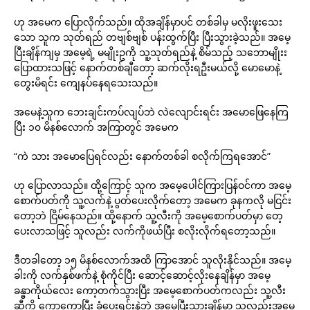
ဟု အမေက ပြောလိုက်သည်။ ထိုအချိန်မှာပင် တစ်ခါမှ မလိုးဖူးသေး
သော သူက သုတ်ရည် တဗျစ်ဗျစ် ပန်းထွက်ပြီး ပြီးသွားခဲ့သည်။ အမေ့
ပြီးချိန်ကျမှ အမေ့ရဲ့ မမျိုးဥကို သူ့သုတ်ရည်နဲ့ စိမ်သည့် သဘောမျိုးး
ပြောထားသဖြင့် နောက်တစ်ချီတော့ ဆက်လိုးရဦးမယ်လို့ မောမောနဲ့
တွေးမိရင်း ကျေနပ်နေရသေးသည်။
အမေနဲ့သူက ဘေးချင်းကပ်လျပ်ဘဲ လဲလျောင်းရင်း အမောဖြေနေကြ
ပြီး ၁၀ မိနစ်လောက် အကြာတွင် အမေက
“ကဲ သား အမောပြေရင်လည်း နောက်တစ်ခါ စလိုက်ကြရအောင်”
ဟု ပြောလာသည်။ ထို့ကြောင့် သူက အမေ့ပေါင်ကြားပြန်ဝင်ကာ အမေ့
စောက်ပတ်ကို သူ့လက်နဲ့ ပွတ်ပေးလိုက်တော့ အမေက ခုနကလို မငြင်း
တော့ဘဲ ငြိမ်နေသည်။ ထို့နောက် သူ့လီးကို အမေ့စောက်ပတ်မှာ တေ့
ပေးလာသဖြင့် သူလည်း လက်ကိုဖယ်ပြီး စလိုးလိုက်ရတော့သည်။
ဒီတခါတော့ ၁၅ မိနစ်လောက်အထိ ကြာအောင် သူလိုးနိုင်သည်။ အမေ့
ခါးကို လက်နှစ်ဖက်နဲ့ စုံကိုင်ပြီး ဆောင့်ဆောင့်လိုးနေချိန်မှာ အမေ့
ခန္ဓာကိုယ်လေး ကော့တက်သွားပြီး အမေ့စောက်ပတ်ကလည်း သူ့လီး
ဆီကို ကော့ကော့ပြီး ခံပေးရင်းနဲ့ဘဲ အမေပြီးသွားချိန်မှာ သူလည်းအမေ