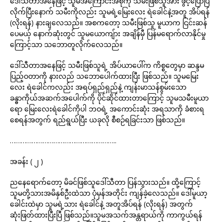
ဒေါ်သီတာအနေဖြင့် သူမအကြောင်းအစုံကို သမီးဖြစ်သူအား ဖွင့်ပြောပြ
လိုက်ပြီးနောက် သမီးကိုလည်း သူမရဲ့မြေးလေး ရဲခေါင်နဲ့အတူ အိပ်ရန်
(လိုးရန်) နားချလေသည်။ အစကတော့ သမီးဖြစ်သူ မူယာက ငြင်းဆန်
ပေမယ့် နောက်ဆုံးတွင် သူမယောကျ်ား အချိန်မှီ ပြန်မရောက်လာနိုင်မှု
ကြောင့်သာ သဘောတူလိုက်လေသည်။
ဒေါ်သီတာအနေဖြင့် သမီးဖြစ်သူရဲ့ အိပ်ယာပေါ်က ကိစ္စတွေမှာ ဆန္ဒမ
ပြည့်ဝတာကို နားလည် သဘောပေါက်ထားပြီး ဖြစ်သည်။ သူမမြေး
လေး ရဲခေါင်ကလည်း အရပ်ရှည်ရှည်နဲ့ ကျန်းမာသန်စွမ်းသော
ခန္ဓာကိုယ်အဆက်အပေါက်ကို ပိုင်ဆိုင်ထားတာကြောင့် သူမသမီးမူယာ
ရော မြေးလေးရဲခေါင်ကိုပါ ဘဝရဲ့ အကောင်းဆုံး အရသာကို ခံစားရ
စေရန်အတွက် ရည်ရွယ်ပြီး ယခုလို စီစဉ်ရခြင်းသာ ဖြစ်သည်။
…………………………………………………..
အခန်း ( ၂ )
ညနေရောက်တော့ မိခင်ဖြစ်သူဒေါ်သီတာ ပြန်သွားသည်။ ထို့ကြောင့်
သူမတို့သားအမိနှစ်ဦးထဲသာ ပုံမှန်အတိုင်း ကျန်ခဲ့လေသည်။ ဒေါ်မူယာ့
ခေါင်းထဲမှာ သူမရဲ့သား ရဲခေါင်နဲ့ အတူအိပ်ရန် (လိုးရန်) အတွက်
ဆုံးဖြတ်ထားပြီးပြီ ဖြစ်သည်။သူမအသက်အန္တရာယ်ကို ကာကွယ်ရန်