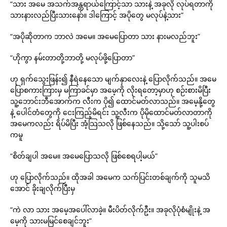
“သား အမေ အသက်အန္တရာယ်ကြောင့်သာ သားနဲ့ အခုလို လုပ်ရတာကို
သားနားလည်ပြီးသားနော်။ ဒါကြောင့် အပိုတွေ မလုပ်နဲ့သား”
“အပိုဆိုတာက ဘာလဲ အမေ။ အမေပြောတာ သား နားမလည်ဘူး”
“ဟိုကွာ နမ်းတာတို့ဘာတို့ မလုပ်ဖို့ပြောတာ”
ဟု ရှက်သွေးဖြန်း၍ နီရဲနေသော မျက်နှာလေးနဲ့ ပြောလိုက်သည်။ အမေ
ပြောစကားကြားမှ မကြာခင်မှာ အမေ့ကို လိုးရတော့မှာဟု စဉ်းစားမိပြီး
သူ့ဘောင်းဘီအောက်က လီးက ပို၍ ထောင်မတ်လာသည်။ အမေ့နို့တွေ
နဲ့ ပေါင်တံတွေကို ငေးကြည့်မိရင်း သူ့လီးက ပိုမိုထောင်မတ်လာတာကို
အမေကလည်း ရိပ်မိပြီး အံ့သြသလို ဖြစ်နေသည်။ သို့သော် သူ့ပါးစပ်
ကမူ
“စိတ်ချပါ အမေ။ အမေပြောသလို ဖြစ်စေရပါ့မယ်”
ဟု ပြောလိုက်သည်။ ထိုအခါ အမေက သက်ပြင်းတစ်ချက်ကို သူမသိ
အောင် ခိုးချလိုက်ပြီးမှ
“ကဲ လာ သား အမေ့အပေါ်လာခဲ့။ မီးပိတ်လိုက်ဦး။ အခုလိုပုံစံမျိုးနဲ့ အ
မေ့ကို သားမမြင်စေချင်ဘူး”