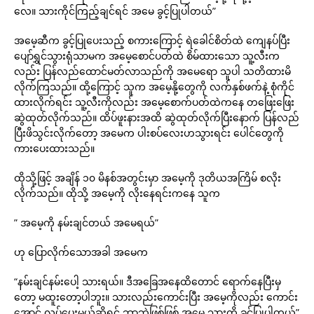
လေ။ သားကိုင်ကြည့်ချင်ရင် အမေ ခွင့်ပြုပါတယ်”
အမေ့ဆီက ခွင့်ပြုပေးသည့် စကားကြောင့် ရဲခေါင်စိတ်ထဲ ကျေနပ်ပြီး
ပျော်ရွှင်သွားရုံသာမက အမေ့စောင်ပတ်ထဲ စိမ်ထားသော သူ့လီးက
လည်း ပြန်လည်ထောင်မတ်လာသည်ကို အမေရော သူပါ သတိထားမိ
လိုက်ကြသည်။ ထို့ကြောင့် သူက အမေ့နို့တွေကို လက်နှစ်ဖက်နဲ့ စုံကိုင်
ထားလိုက်ရင်း သူ့လီးကိုလည်း အမေ့စောက်ပတ်ထဲကနေ တဖြေးဖြေး
ဆွဲထုတ်လိုက်သည်။ ထိပ်ဖူးနားအထိ ဆွဲထုတ်လိုက်ပြီးနောက် ပြန်လည်
ပြီးဖိသွင်းလိုက်တော့ အမေက ပါးစပ်လေးဟသွားရင်း ပေါင်တွေကို
ကားပေးထားသည်။
ထိုသို့ဖြင့် အချိန် ၁၀ မိနစ်အတွင်းမှာ အမေ့ကို ဒုတိယအကြိမ် စလိုး
လိုက်သည်။ ထိုသို့ အမေ့ကို လိုးနေရင်းကနေ သူက
” အမေ့ကို နမ်းချင်တယ် အမေရယ်”
ဟု ပြောလိုက်သောအခါ အမေက
“နမ်းချင်နမ်းပေါ့ သားရယ်။ ဒီအခြေအနေထိတောင် ရောက်နေပြီးမှ
တော့ မထူးတော့ပါဘူး။ သားလည်းကောင်းပြီး အမေ့ကိုလည်း ကောင်း
အောင် လုပ်ပေးမယ်ဆိုရင် ဘာဘဲဖြစ်ဖြစ် အမေ သားကို ခွင့်ပြုပါတယ်”