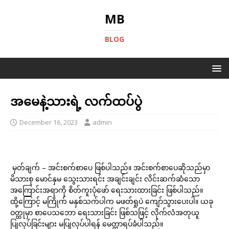
MB
BLOG
အမေနဲ့သားရဲ့ လက်ထပ်ပွဲ
December 16, 2023
admin
မှတ်ချက် – အင်းစက်စာပေ ဖြစ်ပါသည်။ အင်းစက်စာပေဆိုသည်မှာ
မိသားစု မောင်နှမ သွေးသားရင်း အချင်းချင်း လိင်းဆက်ဆံသော
အကြောင်းအရာကို စိတ်ကူးပုံဖော် ရေးသားထားခြင်း ဖြစ်ပါသည်။
ထို့ကြောင့် မကြိုက် မနှစ်သက်ပါက မဖတ်ရှုပဲ ကျော်သွားပေးပါ။ ယခု
ဝတ္ထုမှာ စာပေသဘော ရေးသားခြင်း ဖြစ်သဖြင့် လိုက်လံအတုယူ
ပြုလုပ်ခြင်းများ မပြုလုပ်ပါရန် မေတ္တာရပ်ခံပါသည်။