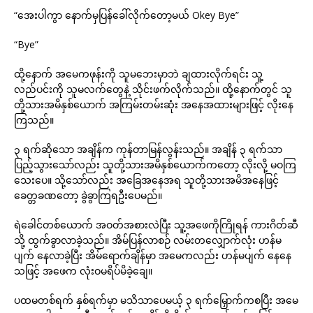
“အေးပါကွာ နောက်မှပြန်ခေါ်လိုက်တော့မယ် Okey Bye”
“Bye”
ထို့နောက် အမေကဖုန်းကို သူမဘေးမှာဘဲ ချထားလိုက်ရင်း သူ့
လည်ပင်းကို သူမလက်တွေနဲ့ သိုင်းဖက်လိုက်သည်။ ထို့နောက်တွင် သူ
တို့သားအမိနှစ်ယောက် အကြမ်းတမ်းဆုံး အနေအထားများဖြင့် လိုးနေ
ကြသည်။
၃ ရက်ဆိုသော အချိန်က ကုန်တာမြန်လွန်းသည်။ အချိန် ၃ ရက်သာ
ပြည့်သွားသော်လည်း သူတို့သားအမိနှစ်ယောက်ကတော့ လိုးလို့ မဝကြ
သေးပေ။ သို့သော်လည်း အခြေအနေအရ သူတို့သားအမိအနေဖြင့်
ခေတ္တခဏတော့ ခွဲခွာကြရဦးပေမည်။
ရဲခေါင်တစ်ယောက် အဝတ်အစားလဲပြီး သူ့အဖေကိုကြိုရန် ကားဂိတ်ဆီ
သို့ ထွက်ခွာလာခဲ့သည်။ အိမ်ပြန်လာစဉ် လမ်းတလျှောက်လုံး ဟန်မ
ပျက် နေလာခဲ့ပြီး အိမ်ရောက်ချိန်မှာ အမေကလည်း ဟန်မပျက် နေနေ
သဖြင့် အဖေက လုံးဝမရိပ်မိခဲ့ချေ။
ပထမတစ်ရက် နှစ်ရက်မှာ မသိသာပေမယ့် ၃ ရက်မြှောက်ကစပြီး အမေ