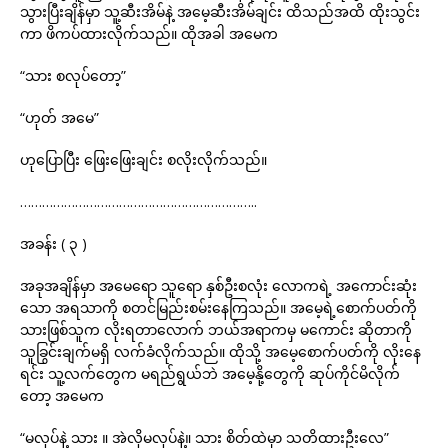
သွားပြီးချိန်မှာ သူ့ဆီးအိမ်နဲ့ အမေ့ဆီးအိမ်ချင်း ထိသည်အထိ ထိုးသွင်း
ကာ ဖိကပ်ထားလိုက်သည်။ ထိုအခါ အမေက
“သား စလုပ်တော့”
“ဟုတ် အမေ”
ဟုပြောပြီး ဖြေးဖြေးချင်း စလိုးလိုက်သည်။
………………………………………………………..
အခန်း ( ၃ )
အခုအချိန်မှာ အမေရော သူရော နှစ်ဦးစလုံး လောကရဲ့ အကောင်းဆုံး
သော အရသာကို စတင်မြည်းစမ်းနေကြသည်။ အမေ့ရဲ့စောက်ပတ်ကို
သားဖြစ်သူက လိုးရတာလောက် ဘယ်အရာကမှ မကောင်း ဆိုတာကို
သူခြွင်းချက်မရှိ လက်ခံလိုက်သည်။ ထိုသို့ အမေ့စောက်ပတ်ကို လိုးနေ
ရင်း သူ့လက်တွေက မရည်ရွယ်ဘဲ အမေ့နို့တွေကို ဆုပ်ကိုင်မိလိုက်
တော့ အမေက
“မလုပ်နဲ့ သား ။ အဲလိုမလုပ်နဲ့။ သား စိတ်ထဲမှာ သတိထားဦးလေ”