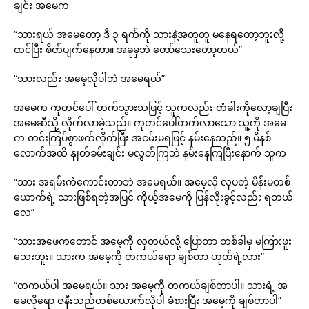
ချင်း အမေက
“သားရယ် အမေတော့ ဒီ ၃ ရက်ကို သားနဲ့အတူတူ မနေရတော့ဘူးလို့
ထင်ပြီး စိတ်ပျက်နေတာ။ အခုမှဘဲ တော်သေးတော့တယ်”
“သားလည်း အမေ့လိုပါဘဲ အမေရယ်”
အမေက ကုတင်ပေါ် တက်သွားသဖြင့် သူကလည်း တံခါးကိုလော့ချပြီး
အမေဆီသို့ လိုက်လာခဲ့သည်။ ကုတင်ပေါ်တက်လာသော သူ့ကို အမေ
က တင်းကြပ်စွာဖက်လိုက်ပြီး အငမ်းမရဖြင့် နမ်းနေသည်။ ၅ မိနစ်
လောက်အထိ နှုတ်ခမ်းချင်း မလွှတ်ကြဘဲ နမ်းနေကြပြီးနောက် သူက
“သား အရမ်းကံကောင်းတာဘဲ အမေရယ်။ အမေ့လို လှပတဲ့ မိန်းမတစ်
ယောက်ရဲ့ သားဖြစ်ရတဲ့အပြင် ကိုယ့်အမေကို ပြန်လိုးခွင့်လည်း ရတယ်
လေ”
“သားအဖေကတောင် အမေ့ကို လှတယ်လို့ ပြောတာ တစ်ခါမှ မကြားဖူး
သေးဘူး။ သားက အမေ့ကို တကယ်ရော ချစ်တာ ဟုတ်ရဲ့လား”
“တကယ်ပါ အမေရယ်။ သား အမေ့ကို တကယ်ချစ်တာပါ။ သားရဲ့ အ
မေလိုရော ဇနီးသည်တစ်ယောက်လိုပါ ခံစားပြီး အမေ့ကို ချစ်တာပါ”