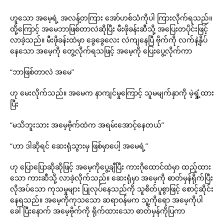
ဟူသော အမေ့ရဲ့ အလန့်တကြား အော်ဟစ်သံကိုပါ ကြားလိုက်ရသည်။
ထို့ကြောင့် အမေဘာဖြစ်တာလဲဆိုပြီး မီးဖိုခန်းဆီသို့ အပြေးတပိုင်းဖြင့်
လာခဲ့သည်။ မီးဖိုခန်းထဲမှာ ခွေခွေလေး လဲကျနေပြီ ဗိုက်ကို လက်နဲ့နှိပ်
နေသော အမေ့ကို တွေ့လိုက်ရသဖြင့် အမေ့ကို ပြေးပွေ့လိုက်ကာ
“ဘာဖြစ်တာလဲ အမေ”
ဟု မေးလိုက်သည်။ အမေက နာကျင်မှုကြောင့် သူမမျက်နှာကို မဲ့ရှုံ့ထား
ပြီး
“မသိဘူးသား အမေ့ဗိုက်ထဲက အရမ်းအောင့်နေတယ်”
“ဟာ ဒါဆိုရင် ဆေးရုံသွားမှ ဖြစ်မှာပေါ့ အမေရဲ့”
ဟု ပြောပြောဆိုဆိုဖြင့် အမေ့ကိုပွေ့ချီပြီး ကားဂိုထောင်ထဲမှာ ထည့်ထား
သော ကားဆီသို့ လာခဲ့လိုက်သည်။ ဆေးရုံမှာ အမေ့ကို ဓာတ်မှန်ရိုက်ပြီး
လိုအပ်သော ကုသမှုများ ပြုလုပ်နေသည်ကို သူစိတ်ပူစွာဖြင့် စောင့်ဆိုင်း
နေရသည်။ အမေ့ကိုကုသသော ဆရာဝန်မက သူ့ကိုရော အမေ့ကိုပါ
ခေါ်ပြီးနောက် အမေ့ဗိုက်ကို ရိုက်ထားသော ဓာတ်မှန်ကိုပြကာ