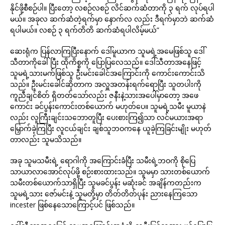
နိုင်ဖို့စီစဉ်ပါ။ ပြီးတော့ လစဉ်လစဉ် လိင်ဆက်ဆံတာကို ၃ ရက် လုပ်ရပါ
မယ်။ အခုလ ဆက်ဆံတဲ့ရက်မှာ နောက်လ လည်း ဒီရက်မှာဘဲ ဆက်ဆံ
ရပါမယ်။ လစဉ် ၃ ရက်တိတိ ဆက်ဆံရပါလိမ့်မယ်”
ဆေးရုံက ပြန်လာကြပြီးနောက် ဒေါ်မူယာက သူမရဲ့အမေဖြစ်သူ ဒေါ်
သီတာကိုခေါ်ပြီး ထိုကိစ္စကို ပြောပြလေသည်။ ဒေါ်သီတာအနေဖြင့်
သူမရဲ့သားမက်ဖြစ်သူ ဦးမင်းခေါင်အကြောင်းကို ကောင်းကောင်းသိ
သည်။ ဦးမင်းခေါင်ဆိုတာက အလှူအတန်းရက်ရောပြီး သူတပါးကို
ကူညီချင်စိတ် ရှိတတ်သော်လည်း ဇနီးနဲ့သားအပေါ်မှာတော့ အဖေ
ကောင်း ခင်ပွန်းကောင်းတစ်ယောက် မဟုတ်ပေ။ သူမရဲ့သမီး မူယာနဲ
လည်း လူကြီးချင်းသဘောတူပြီး ပေးစားကြ၍သာ လင်မယားအရာ
မြှောက်ခဲ့ကြပြီး လူငယ်ချင်း ချစ်သူဘဝကနေ ယူခဲ့ကြခြင်းမျိုး မဟုတ်
တာလည်း သူမသိသည်။
အခု သူမသမီးရဲ့ ရောဂါကို အကြောင်းခံပြီး သမီးရဲ့ဘဝကို စိုပြေ
သာယာလာအောင်လုပ်ဖို့ စဉ်းစားထားသည်။ သူမမှာ သားတစ်ယောက်
သမီးတစ်ယောက်သာရှိပြီး သူမခင်ပွန်း မဆုံးခင် အချိန်ကတည်းက
သူမရဲ့သား ဇော်မင်းနဲ့ သူမတို့မှာ တိတ်တိတ်ပုန်း ညားနေကြသော
incester ဖြစ်နေသောကြောင့်ပင် ဖြစ်သည်။