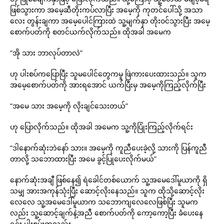
ဖြစ်သွားကာ အမေ့ဆီတိုးကပ်လာပြီး အမေ့ကို ကုတင်ပေါ်သို့ အသာ
လေး တွန်းချကာ အမေ့ပေါင်ကြားထဲ သူ့မျက်နှာ တိုးဝင်သွားပြီး အမေ့
စောက်ပတ်ကို စတင်ယက်လိုက်သည်။ ထိုအခါ အမေက
“အို သား ဘာလုပ်တာလဲ”
ဟု ပါးစပ်ကပြောပြီး သူမပေါင်တွေကမူ ဖြဲကားပေးထားသည်။ သူက
အမေ့စောက်ပတ်ကို အားရအောင် ယက်ပြီးမှ အမေ့ကိုကြည့်လိုက်ပြီး
“အမေ သား အမေ့ကို လိုးချင်သေးတယ်”
ဟု ပြောလိုက်သည်။ ထိုအခါ အမေက သူ့ကိုပြုံးကြည့်လိုက်ရင်း
“ဒါနောက်ဆုံးဘဲနော် သား။ အမေ့ကို ကူညီပေးခဲ့လို့ သားကို ပြန်ကူညီ
တာလို့ သဘောထားပြီး အမေ ခွင့်ပြုပေးလိုက်မယ်”
နောက်ဆုံးအချီ ဖြစ်နေ၍ ရဲခေါင်တစ်ယောက် သူ့အမေဒေါ်မူယာကို ရှိ
သမျှ အားအကုန်သုံးပြီး ဆောင့်လိုးနေသည်။ သူက ထိုသို့ဆောင့်လိုး
လေလေ သူ့အမေဒေါ်မူယာက သဘောကျလေလေဖြစ်ပြီး သူမက
လည်း သူ့ဆောင့်ချက်နဲ့အညီ စောက်ပတ်ကို ကော့ကော့ပြီး ခံပေးနေ
ရင်း ပါးစပ်းကလည်း