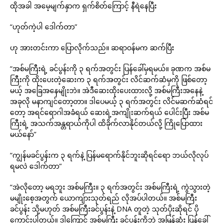
ထိုအခါ အမေ့မျက်နှာက ရှက်စိတ်ကြောင့် နီရဲနေပြီး
“ဟုတ်ကဲ့ပါ ဒေါက်တာ”
ဟု အားတင်းကာ ပြောလိုက်သည်။ ဆရာဝန်မက ဆက်ပြီး
“အစ်မကြီးရဲ့ ခင်ပွန်းကို ၃ ရက်အတွင်း ပြန်ခေါ်မှရမယ်။ ခုဏက အစ်မ
ကြီးကို ထိုးပေးတဲ့ဆေးက ၃ ရက်အတွင်း လိင်ဆက်ဆံမှကို ဖြစ်တော့
မယ့် အခြေအနေမျိုးဘဲ။ အဲဒီဆေးထိုးပေးထားလို့ အစ်မကြီးအနေနဲ့
အခုလို မနာကျင်တော့တာ။ ဒါပေမယ့် ၃ ရက်အတွင်း လိင်မဆက်ဆံရင်
တော့ အရင်ရောဂါအခံရယ် ဆေးရဲ့အကျိုးဆက်ရယ် ပေါင်းပြီး အစ်မ
ကြီးရဲ့ အသက်အန္တရာယ်ကိုပါ ထိခိုက်လာနိုင်တယ်လို့ ကြိုပြောထား
မယ်နော်”
“ကျွန်မခင်ပွန်းက ၃ ရက်နဲ့ ပြန်မရောက်နိုင်ဘူးဆိုရင်ရော ဘယ်လိုလုပ်
ရမလဲ ဒေါက်တာ”
“အဲလိုတော့ မရဘူး အစ်မကြီး။ ၃ ရက်အတွင်း အစ်မကြီးရဲ့ ကွဲသွားတဲ့
မမျိုးစေ့အတွက် ယောကျ်ားသုတ်ရည် လိုအပ်ပါတယ်။ အစ်မကြီး
ခင်ပွန်း သို့မဟုတ် အစ်မကြီးခင်ပွန်းနဲ့ DNA တူတဲ့ သုတ်ပိုးဆိုရင် ပို
ကောင်းပါတယ်။ ဒါကြောင့် အစ်မကြီး ခင်ပွန်းကိုဘဲ အမြန်ဆုံး ပြန်ခေါ်