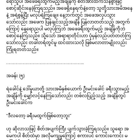
ရောသူပါ အဖေခရီးထွက်မည့်အချိန်ကို စိတ်အားထက်သန်စွာဖြင့်
စောင့်ဆိုင်းနေခဲ့ကြရသည်။ အဖေရှိနေရက်နဲ့တော့ သူတို့သားအမိအနေ
နဲ့ အရဲစွန့်ပြီး မလုပ်ရဲကြချေ။ နေ့ဘက်တွင် အဖေအလုပ်သွား
သော်လည်း အဖေက ပြန်ချင်သည့်အချိန် ပြန်လာတတ်သည့် အတွက်
ကြောင့် နေ့ရောညပါ မလုပ်ကြဘဲ အဖေခရီးထွက်မည့် အချိန်ကိုဘဲ
စောင့်နေကြသည်။ သို့သော် အရာရာတိုင်းဟာ ပုံမှန်လည်ပတ်တတ်ကြ
သော်လည်း တခါတရံတွင်မူ ထင်ထားသလို ဖြစ်မလာတာမျိုးလည်း
ကြုံရတတ်သည်။
…………………………………………………………..
အခန်း (၅)
ရဲခေါင်နဲ့ ဒေါ်မူယာတို့ သားအမိနှစ်ယောက် ဦးမင်းခေါင် ခရီးသွားမည့်
အချိန်ကို မျှော်လင့်နေကြသော်လည်း တစ်လပြည့်သည့် အချိန်တွင်
ဦးမင်းခေါင်က
“ဒီလတော့ ခရီးမထွက်ဖြစ်တော့ဘူး”
ဟု ဆိုလာသဖြင့် စိတ်အပျက်ကြီး ပျက်သွားခဲ့ကြရသည်။ သူရော အ
မေကပါ စိတ်ထဲမှာ အလိုမကျမှုကြောင့် စကားပင် ကောင်းကောင်း မ