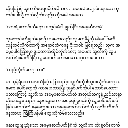
ထို့ကြောင့် သူက မီးအရင်ပိတ်လိုက်ကာ အမေလဲလျောင်းနေသော ကု
တင်ပေါ်သို့ တက်လိုက်သည်။ ထိုအခါ အမေက
“သားရဲ့ဘောင်းဘီရော အတွင်းခံပါ ချွတ်ပြီး အမေ့ဆီလာခဲ့”
သူဘောင်းဘီချွတ်နေစဉ် အမေကလည်း သူမထမိန်ကို ခါးပေါ်အထိ
လှန်တင်လိုက်တာကို အမှောင်ထဲကနေ ဝိုးတဝါး မြင်ရသည်။ သူက အ
မေ့ပေါင်ကြားမှာ ဒူးထောက်ထိုင်လိုက်တော့ အမေက သူ့လီးကို သူမ
လက်နဲ့ စမ်းကိုင်ပြီး သူမစောက်ပတ်အဝမှာ တေ့ထားပေးကာ
“ထည့်လိုက်တော့ သား”
ဟု တုန်ရီသော လေသံဖြင့် ပြောသည်။ သူ့လီးကို ဖိသွင်းလိုက်တော့ အ
မေက ပေါင်တွေကို ကားပေးထားပြီး ဒူးနှစ်ဖက်ကိုပါ ထောင်ပေးထား
သောကြောင့် သူ့လီးက အမေ့စောက်ပတ်ထဲ အလွယ်တကူနဲ့ ညင်သာစွာ
တိုးဝင်သွားသည်။ နွေးထွေးသော အမေ့ရင်ခွင်ထဲကို သူ့ခေါင်းတိုးဝင်
ခြင်း မဟုတ်ဘဲ နွေးထွေးသော အမေ့စောက်ပတ်ထဲကို သူ့လီး တိုးဝင်
နေတာဟု ကြံကြံဖန်ဖန် တွေးလိုက်မိသေးသည်။
နွေးထွေးနူးညံ့သော အမေ့စောက်ပတ်နံရံကို သူ့လီးက ထိုးခွဲဝင်ရောက်