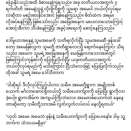
ပြောနိုင်သည်အထိ ခံစားနေကြရသည်။ အခု တတိယလအတွက် ၃
ရက်တိတိ အမေနဲ့သူနဲ့ လိုးဖို့ကိစ္စကို သူရော အမေပါ ဘယ်လိုလုပ်ရမ
လဲဆိုတာ မစဉ်းစားနိုင်အောင် ဖြစ်နေကြသည်။ စိတ်ထဲက အရမ်း
လိုအပ်နေကြပြီ ဖြစ်သော်လည်း အခြေအနေက မပေးလာသောကြောင့်
အောင့်အီးကာ သီးခံနေကြပြီး အခွင့်အရေးကို စောင့်နေကြသည်။
ဒေါ်မူယာအနေနဲ့ သူမအမေကို သတိရလိုက်ပြီး သူမအမေဆီ ဖုန်းခေါ်
တော့ အမေဖြစ်သူက သူမတို့ ဇာတိရွာလေးသို့ ရောက်နေကြောင်း သိရ
သည်။ အမေက သူမရဲ့အခြေအနေကို မေးမြန်းလာသောအခါတွင်
ဖြစ်ကြောင်းကုန်စင်ကို ပြောပြလိုက်ပြီး ယခုတတိယလအတွက်
ဘယ်လိုလုပ်ရမည်ကို မသိကြောင်း ငြီးသံလေးဖြင့် ပြောပြလိုက်သည်။
ထိုအခါ သူမရဲ့အမေ ဒေါ်သီတာက
“ဒါဆိုရင် ဒီလိုလုပ်ကြည့်ပါလား သမီး။ အမေတို့ရွာက အမျိုးတစ်
ယောက် မင်္ဂလာဆောင်ရှိတယ်လို့ သမီးယောင်္ကျားကို ပြောပြီး ရွာကိုလာ
ခဲ့ပေါ့။ ရွာကအိမ်က အကျယ်ကြီးဘဲလေ။ အမေတစ်ယောက်ထဲ နေနေ
တာဆိုတော့ သမီးတို့သားအမိ လွတ်လွတ်လပ်လပ် နေလို့ရတယ်”
“ဟုတ် အမေ။ အမေဘဲ ဖုန်းနဲ့ သမီးယောင်္ကျားကို ပြောပေးနော်။ ဒါမှ သူ့
ဘက်က သံသယမရှိမှာ”