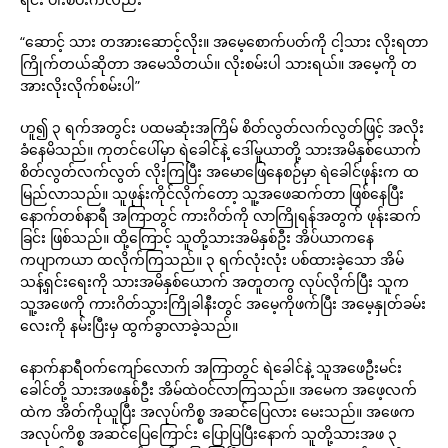
“ဆောင့် သား တအားဆောင့်လိုး။ အမေ့စောက်ပတ်ကို ငါ့သား လိုးရတာ
ကြိုက်တယ်ဆိုတာ အမေသိတယ်။ လိုးစမ်းပါ သားရယ်။ အမေ့ကို တ
အားလိုးလိုက်စမ်းပါ”
ဟူ၍ ၃ ရက်အတွင်း ပထမဆုံးအကြိမ် စိတ်လွတ်လက်လွတ်ဖြင့် အလိုး
ခံနေမိသည်။ ကုတင်ပေါ်မှာ ရဲခေါင်နဲ့ ဒေါ်မူယာတို့ သားအမိနှစ်ယောက်
စိတ်လွတ်လက်လွတ် လိုးကြပြီး အမောဖြေနေစဉ်မှာ ရဲခေါင်ဖုန်းက ထ
မြည်လာသည်။ သူဖုန်းကိုင်လိုက်တော့ သူ့အဖေဆက်တာ ဖြစ်နေပြီး
နောက်တစ်နာရီ အကြာတွင် ကားဂိတ်ကို လာကြိုရန်အတွက် ဖုန်းဆက်
ခြင်း ဖြစ်သည်။ ထို့ကြောင့် သူတို့သားအမိနှစ်ဦး အိပ်ယာကနေ
ကပျာကယာ ထလိုက်ကြသည်။ ၃ ရက်လုံးလုံး ပစ်ထားခဲ့သော အိမ်
သန့်ရှင်းရေးကို သားအမိနှစ်ယောက် အတူတကွ လုပ်လိုက်ပြီး သူက
သူ့အဖေကို ကားဂိတ်သွားကြိုခါနီးတွင် အမေ့ကိုဖက်ပြီး အမေ့နှုတ်ခမ်း
လေးကို နမ်းပြီးမှ ထွက်ခွာလာခဲ့သည်။
နောက်နာရီဝက်ကျော်လောက် အကြာတွင် ရဲခေါင်နဲ့ သူအဖေဦးမင်း
ခေါင်တို့ သားအဖနှစ်ဦး အိမ်ထဲဝင်လာကြသည်။ အမေက အဖေ့လက်
ထဲက အိတ်ကိုယူပြီး အလုပ်ကိစ္စ အဆင်ပြေလား မေးသည်။ အဖေက
အလုပ်ကိစ္စ အဆင်ပြေကြောင်း ပြောပြပြီးနောက် သူတို့သားအဖ ၃