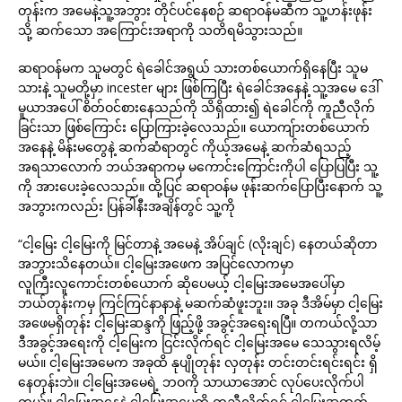
တုန်းက အမေနဲ့သူ့အဘွား တိုင်ပင်နေစဉ် ဆရာဝန်မဆီက သူ့ဟန်းဖုန်း
သို့ ဆက်သော အကြောင်းအရာကို သတိရမိသွားသည်။
ဆရာဝန်မက သူမတွင် ရဲခေါင်အရွယ် သားတစ်ယောက်ရှိနေပြီး သူမ
သားနဲ့ သူမတို့မှာ incester များ ဖြစ်ကြပြီး ရဲခေါင်အနေနဲ့ သူ့အမေ ဒေါ်
မူယာအပေါ် စိတ်ဝင်စားနေသည်ကို သိရှိထား၍ ရဲခေါင်ကို ကူညီလိုက်
ခြင်းသာ ဖြစ်ကြောင်း ပြောကြားခဲ့လေသည်။ ယောကျ်ားတစ်ယောက်
အနေနဲ့ မိန်းမတွေနဲ့ ဆက်ဆံရာတွင် ကိုယ့်အမေနဲ့ ဆက်ဆံရသည့်
အရသာလောက် ဘယ်အရာကမှ မကောင်းကြောင်းကိုပါ ပြောပြပြီး သူ့
ကို အားပေးခဲ့လေသည်။ ထို့ပြင် ဆရာဝန်မ ဖုန်းဆက်ပြောပြီးနောက် သူ့
အဘွားကလည်း ပြန်ခါနီးအချိန်တွင် သူ့ကို
“ငါ့မြေး ငါ့မြေးကို မြင်တာနဲ့ အမေနဲ့ အိပ်ချင် (လိုးချင်) နေတယ်ဆိုတာ
အဘွားသိနေတယ်။ ငါ့မြေးအဖေက အပြင်လောကမှာ
လူကြီးလူကောင်းတစ်ယောက် ဆိုပေမယ့် ငါ့မြေးအမေအပေါ်မှာ
ဘယ်တုန်းကမှ ကြင်ကြင်နာနာနဲ့ မဆက်ဆံဖူးဘူး။ အခု ဒီအိမ်မှာ ငါ့မြေး
အဖေမရှိတုန်း ငါ့မြေးဆန္ဒကို ဖြည့်ဖို့ အခွင့်အရေးရပြီ။ တကယ်လို့သာ
ဒီအခွင့်အရေးကို ငါ့မြေးက ငြင်းလိုက်ရင် ငါ့မြေးအမေ သေသွားရလိမ့်
မယ်။ ငါ့မြေးအမေက အခုထိ နုပျိုတုန်း လှတုန်း တင်းတင်းရင်းရင်း ရှိ
နေတုန်းဘဲ။ ငါ့မြေးအမေရဲ့ ဘဝကို သာယာအောင် လုပ်ပေးလိုက်ပါ
ကွယ်။ ငါ့မြေးအနေနဲ့ ငါ့မြေးအမေကို ကူညီလိုက်ရင် ငါ့မြေးအတွက်