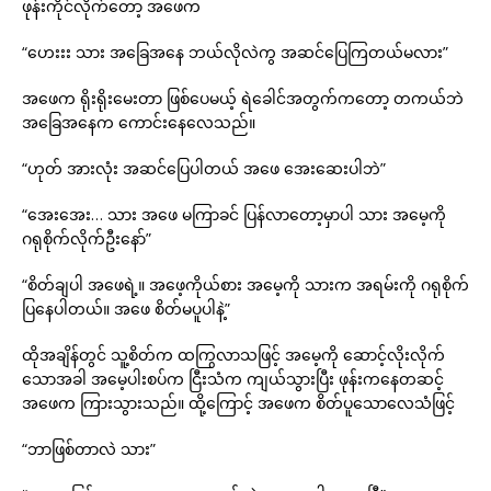
ဖုန်းကိုင်လိုက်တော့ အဖေက
“ဟေးးး သား အခြေအနေ ဘယ်လိုလဲကွ အဆင်ပြေကြတယ်မလား”
အဖေက ရိုးရိုးမေးတာ ဖြစ်ပေမယ့် ရဲခေါင်အတွက်ကတော့ တကယ်ဘဲ
အခြေအနေက ကောင်းနေလေသည်။
“ဟုတ် အားလုံး အဆင်ပြေပါတယ် အဖေ အေးဆေးပါဘဲ”
“အေးအေး… သား အဖေ မကြာခင် ပြန်လာတော့မှာပါ သား အမေ့ကို
ဂရုစိုက်လိုက်ဦးနော်”
“စိတ်ချပါ အဖေရဲ့။ အဖေ့ကိုယ်စား အမေ့ကို သားက အရမ်းကို ဂရုစိုက်
ပြနေပါတယ်။ အဖေ စိတ်မပူပါနဲ့”
ထိုအချိန်တွင် သူ့စိတ်က ထကြွလာသဖြင့် အမေ့ကို ဆောင့်လိုးလိုက်
သောအခါ အမေ့ပါးစပ်က ငြီးသံက ကျယ်သွားပြီး ဖုန်းကနေတဆင့်
အဖေက ကြားသွားသည်။ ထို့ကြောင့် အဖေက စိတ်ပူသောလေသံဖြင့်
“ဘာဖြစ်တာလဲ သား”