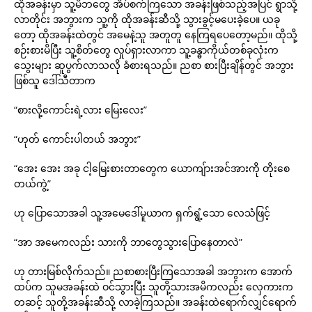
ထိုအခန်းမှာ သူ့မိဘတွေ အိပ်စက်ကြသော အခန်းဖြစ်သည့်အပြင် ရွာသို့
လာတိုင်း အဘွားက သူ့ကို ထိုအခန်းဆီသို့ သွားခွင့်မပေးခဲ့ပေ။ ယခု
တော့ ထိုအခန်းထဲတွင် အမေနဲ့သူ အတူတူ နေကြရပေတော့မည်။ ထိုသို့
စဉ်းစားမိပြီး သူ့စိတ်တွေ လှုပ်ရှားလာကာ သူ့ခန္ဓာကိုယ်တစ်ခုလုံးက
သွေးများ ဆူပွက်လာသလို ခံစားရသည်။ ညစာ စားပြီးချိန်တွင် အဘွား
ဖြစ်သူ ဒေါ်သီတာက
“စားလို့ကောင်းရဲ့လား မြေးလေး”
“ဟုတ် ကောင်းပါတယ် အဘွား”
“အေး အေး အခု ငါ့မြေးစားတာတွေက ယောကျ်ားအင်အားကို တိုးစေ
တယ်ကွဲ့”
ဟု ပြောသောအခါ သူ့အမေဒေါ်မူယာက ရှက်ရွံ့သော လေသံဖြင့်
“အာ အမေကလည်း သားကို ဘာတွေသွားပြောနေတာလဲ”
ဟု တားမြစ်လိုက်သည်။ ညစာစားပြီးကြသောအခါ အဘွားက အောက်
ထပ်က သူမအခန်းထဲ ဝင်သွားပြီး သူတို့သားအမိကလည်း လှေကားက
တဆင့် သူတို့အခန်းဆီသို့ လာခဲ့ကြသည်။ အခန်းထဲရောက်လျှင်ရောက်