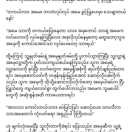
“တကယ်လား အမေ။ ဘာဘဲလုပ်လုပ် အမေ ခွင့်ပြုပေးမှာ သေချာတယ်
နော်”
“အမေ သားကို တကယ်ပြောနေတာ သား။ အခုတောင် သားနဲ့ အမေက
လင်မယားလို လုပ်နေကြပြီလေ။ အခုလိုလုပ်နေမှတော့ မထူးတော့ဘူး။
အမေ့ကို ကောင်းအောင်သာ လုပ်ပေးတော့ သားရယ်”
ထို့ကြောင့် သူ့နှုတ်ခမ်းနဲ့ အမေ့နှုတ်ခမ်းတို့ ပူးကပ်သွားကြပြီး သူ့လျှာနဲ့
အမေ့လျှာတို့က ပွတ်သပ်ကျယ်စယ်နေကြသည်။ သူက အမေ့ရဲ့
လျှာလေးကို စုပ်ပြီး လက်တွေက အမေ့နို့အစုံကို ဆုပ်ကိုင်ဖျစ်ညစ်ထား
ရင်း အမေ့စောက်ပတ်ကို တဖုန်းဖုန်းမြည်အောင် ဆောင့်လိုးပစ်လိုက်
သည်။ သူက အမေ့ကို ထိုသို့ဆောင်းလိုးလိုက်တော့ အမေ့ပါးစပ်က ငြီး
ငြူသံတွေ ကျယ်လောင်စွာ ထွက်ပေါ်လာသည်။ အမေက သူမပေါင်
တွေကို အဆုံးစွန်အထိ ကားပေးထားရင်း
“အားးးးးးး ကောင်းတယ်သား။ ခပ်ပြင်းပြင်း ဆောင့်ပေး။ သားလီးက
သားအဖေထက် လုံးပတ်ရော အရှည်ပါ ပိုကြီးတယ်”
ဟု မျက်လုံးမှေးပြီး သူလိုးတာကိုခံရင်း ပြောသည်။ အမေ့ဆီက သူ့ရဲ့