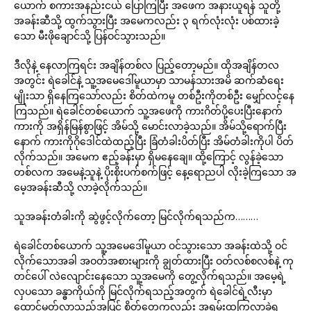
ယောက် စကားအနည်းငယ် ပြောကြပြီး အဖေက အနားယူရန် သူတို့
အခန်းဆီသို့ ထွက်သွားပြီး အမေကလည်း ၃ ရက်လုံးလုံး ပစ်ထားခဲ့
သော မီးဖိုချောင်သို့ ပြန်ဝင်သွားသည်။
ဒီလိုနဲ့ နေလာကြရင်း အချိန်တစ်လ ပြည့်တော့မည်။ ထိုအချိန်တလ
အတွင်း ရဲခေါင်နဲ့ သူ့အမေဒေါ်မူယာမှာ သာမန်သားအမိ ဆက်ဆံရေး
မျိုးသာ ရှိနေကြသော်လည်း စိတ်ထဲကမူ တစ်ဦးကိုတစ်ဦး မျှော်လင့်နေ
ကြသည်။ ရဲခေါင်တစ်ယောက် သူ့အဖေကို ကားဂိတ်ပို့ပေးပြီးနောက်
ကားကို အရှိန်မြန်စွာဖြင့် အိမ်သို့ မောင်းလာခဲ့သည်။ အိမ်သို့ရောက်ပြီး
နောက် ကားကိုဂိုဒေါင်ထဲထည့်ပြီး ခြံတံခါးပိတ်ပြီး အိမ်တံခါးကိုပါ ပိတ်
လိုက်သည်။ အမေက ဧည့်ခန်းမှာ ရှိမနေချေ။ ထို့ကြောင့် လွန်ခဲ့သော
တစ်လက အမေနဲ့သူနဲ့ ပိုးစိုးပက်စက်ဖြင့် နေ့ရောညပါ လိုးခဲ့ကြသော အ
မေ့အခန်းဆီသို့ လာခဲ့လိုက်သည်။
သူအခန်းတံခါးကို ဆွဲဖွင့်လိုက်တော့ မြင်လိုက်ရသည်က………
ရဲခေါင်တစ်ယောက် သူ့အမေဒေါ်မူယာ ဝင်သွားသော အခန်းထဲသို့ ဝင်
လိုက်သောအခါ အဝတ်အစားများကို ချွတ်ထားပြီး ဝတ်လစ်စလစ်နဲ့ ကု
တင်ပေါ် လဲလျောင်းနေသော သူ့အမေကို တွေ့လိုက်ရသည်။ အမေ့ရဲ့
လှပသော ခန္ဓာကိုယ်ကို မြင်လိုက်ရသည့်အတွက် ရဲခေါင်ရဲ့လီးမှာ
ထောင်မတ်လာသည့်အပြင် စိတ်တွေကလည်း အရမ်းထကြွလာခဲ့ရ