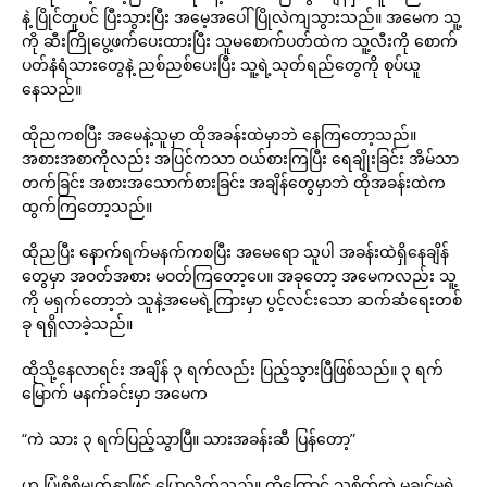
နဲ့ ပြိုင်တူပင် ပြီးသွားပြီး အမေ့အပေါ် ပြိုလဲကျသွားသည်။ အမေက သူ့
ကို ဆီးကြိုပွေ့ဖက်ပေးထားပြီး သူမစောက်ပတ်ထဲက သူ့လီးကို စောက်
ပတ်နံရံသားတွေနဲ့ ညစ်ညစ်ပေးပြီး သူ့ရဲ့သုတ်ရည်တွေကို စုပ်ယူ
နေသည်။
ထိုညကစပြီး အမေနဲ့သူမှာ ထိုအခန်းထဲမှာဘဲ နေကြတော့သည်။
အစားအစာကိုလည်း အပြင်ကသာ ဝယ်စားကြပြီး ရေချိုးခြင်း အိမ်သာ
တက်ခြင်း အစားအသောက်စားခြင်း အချိန်တွေမှာဘဲ ထိုအခန်းထဲက
ထွက်ကြတော့သည်။
ထိုညပြီး နောက်ရက်မနက်ကစပြီး အမေရော သူပါ အခန်းထဲရှိနေချိန်
တွေမှာ အဝတ်အစား မဝတ်ကြတော့ပေ။ အခုတော့ အမေကလည်း သူ့
ကို မရှက်တော့ဘဲ သူနဲ့အမေရဲ့ကြားမှာ ပွင့်လင်းသော ဆက်ဆံရေးတစ်
ခု ရရှိလာခဲ့သည်။
ထိုသို့နေလာရင်း အချိန် ၃ ရက်လည်း ပြည့်သွားပြီဖြစ်သည်။ ၃ ရက်
မြောက် မနက်ခင်းမှာ အမေက
“ကဲ သား ၃ ရက်ပြည့်သွာပြီ။ သားအခန်းဆီ ပြန်တော့”
ဟု ပြုံစိစိမျက်နှာဖြင့် ပြောလိုက်သည်။ ထို့ကြောင့် သူ့စိတ်ထဲ မချင့်မရဲ