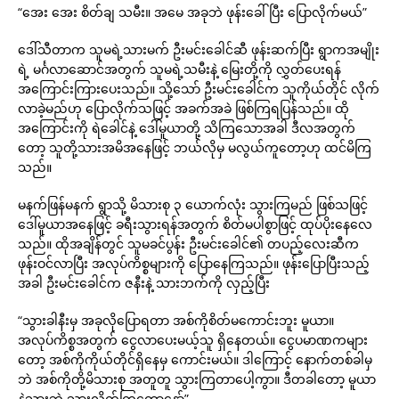
“အေး အေး စိတ်ချ သမီး။ အမေ အခုဘဲ ဖုန်းခေါ်ပြီး ပြောလိုက်မယ်”
ဒေါ်သီတာက သူမရဲ့သားမက် ဦးမင်းခေါင်ဆီ ဖုန်းဆက်ပြီး ရွာကအမျိုး
ရဲ့ မင်္ဂလာဆောင်အတွက် သူမရဲ့သမီးနဲ့ မြေးတို့ကို လွှတ်ပေးရန်
အကြောင်းကြားပေးသည်။ သို့သော် ဦးမင်းခေါင်က သူကိုယ်တိုင် လိုက်
လာခဲ့မည်ဟု ပြောလိုက်သဖြင့် အခက်အခဲ ဖြစ်ကြရပြန်သည်။ ထို
အကြောင်းကို ရဲခေါင်နဲ့ ဒေါ်မူယာတို့ သိကြသောအခါ ဒီလအတွက်
တော့ သူတို့သားအမိအနေဖြင့် ဘယ်လိုမှ မလွယ်ကူတော့ဟု ထင်မိကြ
သည်။
မနက်ဖြန်မနက် ရွာသို့ မိသားစု ၃ ယောက်လုံး သွားကြမည် ဖြစ်သဖြင့်
ဒေါ်မူယာအနေဖြင့် ခရီးသွားရန်အတွက် စိတ်မပါစွာဖြင့် ထုပ်ပိုးနေလေ
သည်။ ထိုအချိန်တွင် သူမခင်ပွန်း ဦးမင်းခေါင်၏ တပည့်လေးဆီက
ဖုန်းဝင်လာပြီး အလုပ်ကိစ္စများကို ပြောနေကြသည်။ ဖုန်းပြောပြီးသည့်
အခါ ဦးမင်းခေါင်က ဇနီးနဲ့ သားဘက်ကို လှည့်ပြီး
“သွားခါနီးမှ အခုလိုပြောရတာ အစ်ကိုစိတ်မကောင်းဘူး မူယာ။
အလုပ်ကိစ္စအတွက် ငွေလာပေးမယ့်သူ ရှိနေတယ်။ ငွေပမာဏကများ
တော့ အစ်ကိုကိုယ်တိုင်ရှိနေမှ ကောင်းမယ်။ ဒါကြောင့် နောက်တစ်ခါမှ
ဘဲ အစ်ကိုတို့မိသားစု အတူတူ သွားကြတာပေါ့ကွာ။ ဒီတခါတော့ မူယာ
နဲ့သားဘဲ သွားလိုက်ကြတော့နော်”