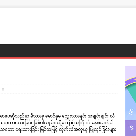
0
ာပေဆိုသည်မှာ မိသားစု မောင်နှမ သွေးသားရင်း အချင်းချင်း လိ
ရေးသားထားခြင်း ဖြစ်ပါသည်။ ထို့ကြောင့် မကြိုက် မနှစ်သက်ပါ
ေသဘော ရေးသားခြင်း ဖြစ်သဖြင့် လိုက်လံအတုယူ ပြုလုပ်ခြင်းများ