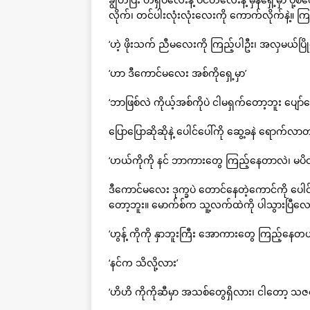
လိုက်၊ တင်ပါးလုံးလုံးလေးကို ကောက်လိုက်နဲ့
‘ဟဲ့ ဖိုးသက် ညီမလေးကို ကြည့်ပါဦး၊ အလှမယ်ပြိုင်
‘ဟာ ဒီကောင်မလေး အစ်ကိုရှေ့မှာ’
‘ဘာဖြစ်လဲ ကိုယ့်အစ်ကိုပဲ ငါမရှက်တော့ဘူး ပျေ
ပြောပြောဆိုဆိုနဲ့ ပေါင်ပေါ်ကို ဆွေ့ခနဲ ရောက်လ
‘ဟယ်ကိုကို နင် ဘာကားတွေ ကြည့်နေတာလဲ၊ မပိတ
ဒီကောင်မလေး ဒုက္ခပဲ တောင်နေတဲ့ကောင်ကို ပေါင
တော့ဘူး။ မောက်စ်က သူ့လက်ထဲကို ပါသွားပြီလေ
‘ဟွန့် ကိုကို နှာဘူးကြီး အောကားတွေ ကြည့်နေတယ
‘နင်က သိလို့လား’
‘ဟိဟိ ကိုကိုဆီမှာ အသစ်တွေရှိလား၊ ငါတော့ သဇင်