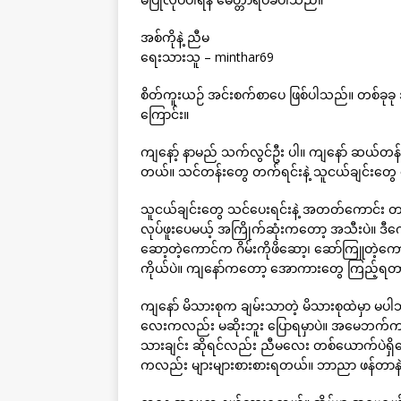
အစ်ကိုနဲ့ ညီမ
ရေးသားသူ – minthar69
စိတ်ကူးယဉ် အင်းစက်စာပေ ဖြစ်ပါသည်။ တစ်ခုခု အ
ကြောင်း။
ကျနော့် နာမည် သက်လွင်ဦး ပါ။ ကျနော် ဆယ်တ
တယ်။ သင်တန်းတွေ တက်ရင်းနဲ့ သူငယ်ချင်းတွေ ပ
သူငယ်ချင်းတွေ သင်ပေးရင်းနဲ့ အတတ်ကောင်း
လုပ်ဖူးပေမယ့် အကြိုက်ဆုံးကတော့ အသီးပဲ။ ဒီကေ
ဆော့တဲ့ကောင်က ဂိမ်းကိုဖိဆော့၊ ဆော်ကြူတဲ့ကော
ကိုယ်ပဲ။ ကျနော်ကတော့ အောကားတွေ ကြည့်ရတာ ဝါသ
ကျနော် မိသားစုက ချမ်းသာတဲ့ မိသားစုထဲမှာ မ
လေးကလည်း မဆိုးဘူး ပြောရမှာပဲ။ အမေဘက်က အမ
သားချင်း ဆိုရင်လည်း ညီမလေး တစ်ယောက်ပဲရှိတေ
ကလည်း များများစားစားရတယ်။ ဘာညာ ဖန်တာနဲ့ဆိုရ