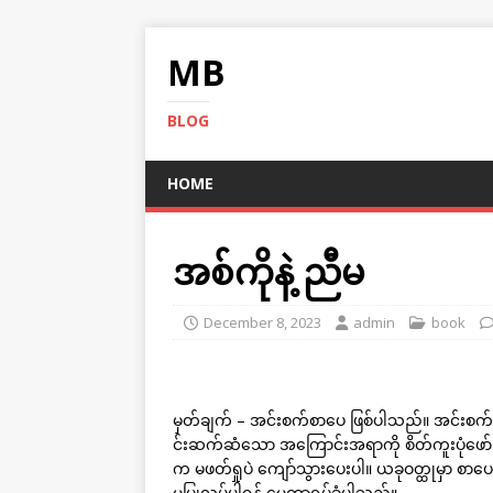
MB
BLOG
HOME
အစ်ကိုနဲ့ ညီမ
December 8, 2023
admin
book
မှတ်ချက် – အင်းစက်စာပေ ဖြစ်ပါသည်။ အင်းစက်စ
င်းဆက်ဆံသော အကြောင်းအရာကို စိတ်ကူးပုံဖော် 
က မဖတ်ရှုပဲ ကျော်သွားပေးပါ။ ယခုဝတ္ထုမှာ စာပ
မပြုလုပ်ပါရန် မေတ္တာရပ်ခံပါသည်။