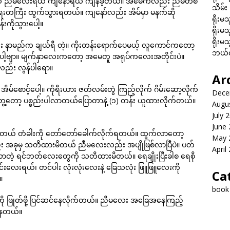
် ညီမလေးရယ် ကျနော်ရယ် ကျန်ခဲ့တယ်။ အမေကလည်း ညီမတစ်
သိမ်း
အရေးတကြီး ထွက်သွားရတယ်။ ကျနော်လည်း အိမ်မှာ မနက်ဆို
ရိုးမသ
းကိုသွားပေါ့။
ရိုးမသ
ရိုးမသ
လေး နာမည်က ချယ်ရီ တဲ့။ ကိုးတန်းရောက်ပေမယ့် လူကောင်ကတော့
ဘယ်လိ
ပေါ့ဗျာ။ မျက်နှာလေးကတော့ အမေတူ အရုပ်ကလေးအတိုင်းပဲ။
ာလည်း လွန်ပါရော။
Ar
စောင့်ပေါ့။ ကိုရီးယား ဇတ်လမ်းတွဲ ကြည့်လိုက် ဂိမ်းဆော့လိုက်
Dece
တွေ့တော့ ပစ္စည်းပါလာတယ်ပြောတာနဲ့ (၁) တန်း ယူထားလိုက်တယ်။
Augu
July 
June
ူတယ် တံခါးကို တော်တော်ခေါက်လိုက်ရတယ်။ ထွက်လာတော့
May 
 အခုမှ သတိထားမိတယ် ညီမလေးလည်း အပျိုဖြစ်လာပြီပဲ။ ပတ်
April
ဲ့ ရင်ဘတ်လေးတွေကို သတိထားမိတယ်။ ရေချိုးပြီးခါစ ရေစို
းလေးရယ်၊ တင်ပါး လုံးလုံးလေးနဲ့ ခြေသလုံး ဖြူဖြူလေးကို
Ca
။
book
ေးကို ဖြုတ်ဖို့ ပြင်ဆင်နေလိုက်တယ်။ ညီမလေး အခြေအနေကြည့်
်နေတယ်။