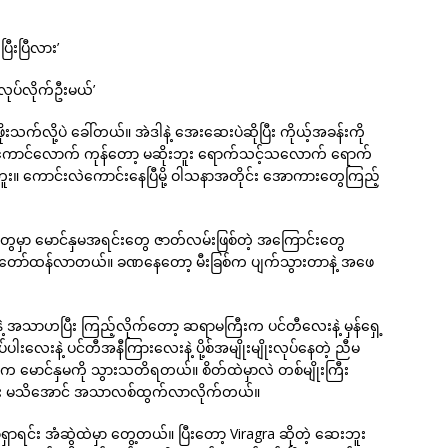
ီးပြီလား’
ုပ်လိုက်ဦးမယ်’
းသက်လို့ပဲ ခေါ်တယ်။ အဲဒါနဲ့ အေးဆေးပဲဆိုပြီး ကိုယ့်အခန်းကို
) ကောင်လောက် ကုန်တော့ မဆိုးဘူး ရောက်သင့်သလောက် ရောက်
ုးဘူး။ ကောင်းလဲကောင်းနေပြီမို့ ဝါသနာအတိုင်း အောကားတွေကြည့်
t တွေမှာ မောင်နှမအရင်းတွေ ဇာတ်လမ်းဖြစ်တဲ့ အကြောင်းတွေ
တော်တော်ထန်လာတယ်။ ခဏနေတော့ မီးခြစ်က ပျက်သွားတာနဲ့ အဖေ
 အသာဟပြီး ကြည့်လိုက်တော့ ဆရာမကြီးက ပင်တီလေးနဲ့ မှန်ရှေ့
ပါးလေးနဲ့ ပင်တီအနီကြားလေးနဲ့ ပို့စ်အမျိုးမျိုးလုပ်နေတဲ့ ညီမ
 မောင်နှမကို သွားသတိရတယ်။ စိတ်ထဲမှာလဲ တစ်မျိုးကြီး
မလေး မသိအောင် အသာလစ်ထွက်လာလိုက်တယ်။
ှာရင်း အံဆွဲထဲမှာ တွေ့တယ်။ ပြီးတော့ Viragra ဆိုတဲ့ ဆေးဘူး