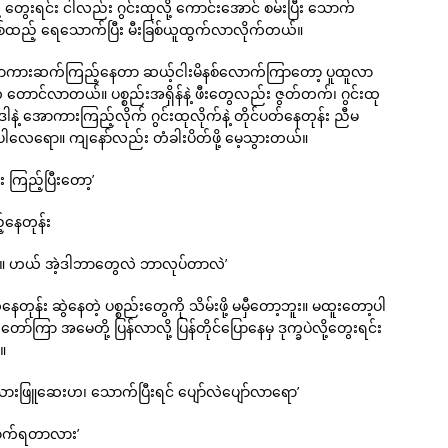
တွေးရင်း ငါလည်း ဂွင်းထုလို့ ကောင်းအောင် စမ်းပြီး သောက်
ပစ်ထည့် ရေသောက်ပြီး မီးခြစ်ယူထွက်လာလိုက်တယ်။
အောကားဆက်ကြည့်နေတာ ဆယ့်ငါးမိနစ်လောက်ကြာတော့ ပူထူလာ
ောင်လာတယ်။ ပစ္စည်းအရှိန်နဲ့ ဖီးတွေလည်း ဇွတ်တက်၊ ဂွင်းထု
ဲ့ အောကားကြည့်လိုက် ဂွင်းထုလိုက်နဲ့ တိုင်ပတ်နေတုန်း ညီမ
လေရော။ ကျနော်လည်း တံခါးပိတ်ဖို့ မေ့သွားတယ်။
 ကြည့်ပြီးတော့’
်နေတုန်း
ို့။ ဟယ် အဲ့ဒါဘာတွေလဲ ဘာလုပ်တာလဲ’
န်း ဆွဲနေတဲ့ ပစ္စည်းတွေကို သိမ်းဖို့ မမှီတော့ဘူး။ မထူးတော့ပါ
ော်ကြာ အမေတို့ ပြန်လာလို့ ပြန်တိုင်ပြောနေမှ ဒုက္ခပဲလို့တွေးရင်း
။
သားဖြူဆေးဟ၊ သောက်ပြီးရင် ပျော်လဲပျော်လာရော’
သောက်ရတာလား’