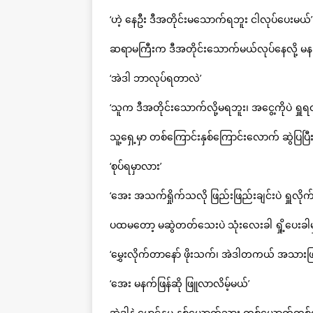
‘ဟဲ့ နေဦး ဒီအတိုင်းမသောက်ရဘူး ငါလုပ်ပေးမယ်’
ဆရာမကြီးက ဒီအတိုင်းသောက်မယ်လုပ်နေလို့ မန
‘အဲဒါ ဘာလုပ်ရတာလဲ’
‘သူက ဒီအတိုင်းသောက်လို့မရဘူး၊ အငွေ့ကိုပဲ ရှူ
သူ့ရှေ့မှာ တစ်ကြောင်းနှစ်ကြောင်းလောက် ဆွဲပြပြီ
‘စုပ်ရမှာလား’
‘အေး အသက်ရှိုက်သလို ဖြည်းဖြည်းချင်းပဲ ရှူလိုက်
ပထမတော့ မဆွဲတတ်သေးပဲ သုံးလေးခါ ရှို့ပေးခါ
‘မွှေးလိုက်တာနော် ဖိုးသက်၊ အဲဒါတကယ် အသားဖ
‘အေး မနက်ဖြန်ဆို ဖြူလာလိမ့်မယ်’
အဲဒါနဲ့ မောင်နှမ နှစ်ယောက်သား တစ်ယောက်တစ်လ