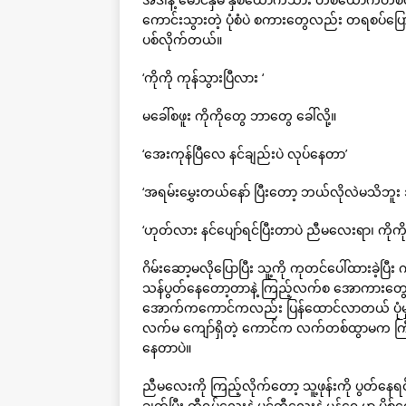
ကောင်းသွားတဲ့ ပုံစံပဲ စကားတွေလည်း တရစပ်ပြော ထပ
ပစ်လိုက်တယ်။
‘ကိုကို ကုန်သွားပြီလား ‘
မခေါ်စဖူး ကိုကိုတွေ ဘာတွေ ခေါ်လို့။
‘အေးကုန်ပြီလေ နင်ချည်းပဲ လုပ်နေတာ’
‘အရမ်းမွှေးတယ်နော် ပြီးတော့ ဘယ်လိုလဲမသိဘူး
‘ဟုတ်လား နင်ပျော်ရင်ပြီးတာပဲ ညီမလေးရာ၊ ကိုကို
ဂိမ်းဆော့မလိုပြောပြီး သူ့ကို ကုတင်ပေါ်ထားခဲ
သန်ပွတ်နေတော့တာနဲ့ ကြည့်လက်စ အောကားတွ
အောက်ကကောင်ကလည်း ပြန်ထောင်လာတယ် ပုံမှ
လက်မ ကျော်ရှိတဲ့ ကောင်က လက်တစ်ထွာမက ကြီး
နေတာပဲ။
ညီမလေးကို ကြည့်လိုက်တော့ သူ့ဖုန်းကို ပွတ်န
ချွတ်ပြီး တီရှပ်လေးနဲ့ ပင်တီလေးနဲ့ မှန်ရှေ့မှာ 