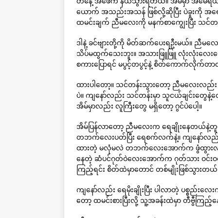
တနေ့ အဖေက နယ်သွားရတယ်။ အိမ်မှာ အမေရယ
ယောက် အသည်းအသန် ဖြစ်လို့ဆိုပြီး ပဲခူးကို 
ထမင်းချက် ညီမလေးကို မနက်စာကျွေးပြီး သင်တန်
ဒါနဲ့ ခင်ဗျားတို့ကို မိတ်ဆက်ပေးရဦးမယ်။ ညီမ
သိပ်မထွက်သေးဘူး။ အသားဖြူဖြူ လုံးလုံးလေး
စကားပြောရင် မပွင့်တပွင့်နဲ့ စိတ်ကောက်လိုက်တ
ထားပါတော့။ သင်တန်းသွားတော့ ညီမလေးလည်း အိမ်
ပဲ။ ကျနော်လည်း သင်တန်းမှာ သူငယ်ချင်းတွေနဲ့
အိမ်မှာလည်း လူကြီးတွေ မရှိတော့ ဂွင်ပဲပေါ့။
အိမ်ပြန်လာတော့ ညီမလေးက ရေချိုးနေတယ်နဲ့တ
တဘက်လေးပတ်ပြီး ရေစက်လက်နဲ့။ ကျနော်လည်း
ထားတဲ့ မလုံမလဲ တဘက်လေးအောက်က ဖွံထွားလာတ
နေတဲ့ ဆံပင်ဂုတ်ဝဲလေးအောက်က ဂုတ်သား ဝင်းဝင်
ကြည့်ရင်း စိတ်ထဲမှာတောင် တစ်မျိုးဖြစ်သွားတယ်
ကျနော်လည်း ရေမိုးချိုးပြီး ပါလာတဲ့ ပစ္စည်းလ
တော့ ထမင်းစားပြီးလို့ သူ့အခန်းထဲမှာ တီဗွီကြည့