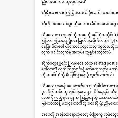
‘ညီမလေး ဘာတွေလုပ်နေလဲ’
‘ကိုရီးယားကား ကြည့်နေတယ် ဖိုးသက်၊ ထမင်းစားပြ
‘ကိုကို မစားသေးဘူး ညီမလေး၊ အိမ်စားလေးတွေ လ
ညီမလေးက ကျနော်ကို အမေတို့ ခေါ်တဲ့အတိုင်းပဲ ဖို
ပြန်လာ ဖြုတ်စရာရှိတာ ဖြုတ်နေလိုက်တယ်။ (၃
နေပြီ။ ဒီတစ်ခါ ဟိုကောင်တွေပေးတဲ့ ပစ္စည်းမဆိ
လိုက် ဒေါင်းလိုက်နဲ့ အလုပ်တွေရှုပ်တော့တာပဲ။
ဆိုက်တွေမွှေရင်းနဲ့ xvideos ထဲက related pos
ပေါ်လာလို့ လိုက်ကြည့်ရင်းနဲ့ စိတ်တွေလည်း 
တို့ အခန်းထဲကို မီးခြစ်သွားရှာဖို့ ထွက်လာတယ်။
ညီမလေး အခန်းရှေ့ရောက်တော့ တံခါးစိထားတာနဲ့
မှာ အိုက်တင်တွေ လုပ်နေလေရဲ့။ အိမ်နေရင်း တီရှပ်
လေးကိုကြည့်ရင်း ခုနက ကြည့်နေတဲ့ အောကားထဲက
ဖြစ်လာတာနဲ့ မသင့်တော်ပါဘူးလေဆိုပြီး ညီ
အဖေတို့ အခန်းထဲရောက်တော့ မီးခြစ်ကို လှန်လှောရ