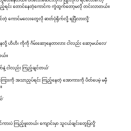
။ ကြည့်ရင်း တောင်နေတဲ့ကောင်က ကွဲထွက်တော့မလို တင်းလာတယ်။
တဲ့ ကောင်မလေးတွေလို ဓာတ်ပုံရိုက်လို့ ရပြီလားလို့’
ာ်နေလို့ ဟိဟိ၊ ကိုကို ဂိမ်းဆော့နေတာလား ငါလည်း ဆော့မယ်လေ’
ာတယ်။
်နဲ့ ငါလည်း ကြည့်ချင်တယ်’
်ကြားကို အသာညှပ်ရင်း ကြည့်နေတဲ့ အောကားကို ပိတ်ပေမဲ့ မမှီ
။
်’
ကားပဲ ကြည့်ဖူးတယ်၊ ကျောင်းမှာ သူငယ်ချင်းတွေပြလို့’