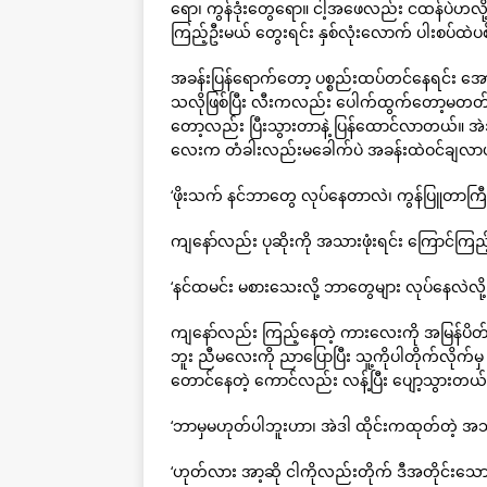
ရော၊ ကွန်ဒုံးတွေရော။ ငါ့အဖေလည်း ငထန်ပဲဟလို့ 
ကြည့်ဦးမယ် တွေးရင်း နှစ်လုံးလောက် ပါးစပ်ထဲ
အခန်းပြန်ရောက်တော့ ပစ္စည်းထပ်တင်နေရင်း 
သလိုဖြစ်ပြီး လီးကလည်း ပေါက်ထွက်တော့မတတ် တ
တော့လည်း ပြီးသွားတာနဲ့ ပြန်ထောင်လာတယ်။ အဲဒါန
လေးက တံခါးလည်းမခေါက်ပဲ အခန်းထဲဝင်ချလာပါ
‘ဖိုးသက် နင်ဘာတွေ လုပ်နေတာလဲ၊ ကွန်ပြူတာကြီး
ကျနော်လည်း ပုဆိုးကို အသားဖုံးရင်း ကြောင်ကြည့
‘နင်ထမင်း မစားသေးလို့ ဘာတွေများ လုပ်နေလဲလ
ကျနော်လည်း ကြည့်နေတဲ့ ကားလေးကို အမြန်ပိတ်နေတု
ဘူး ညီမလေးကို ညာပြောပြီး သူ့ကိုပါတိုက်လိုက်မှ တ
တောင်နေတဲ့ ကောင်လည်း လန့်ပြီး ပျော့သွားတယ်
‘ဘာမှမဟုတ်ပါဘူးဟာ၊ အဲဒါ ထိုင်းကထုတ်တဲ့ အ
‘ဟုတ်လား အာ့ဆို ငါကိုလည်းတိုက် ဒီအတိုင်း