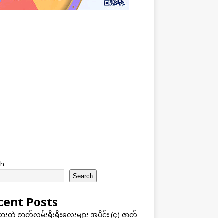
ch
Search
cent Posts
သွားတဲ့ ဇာတ်လမ်းရိုးရိုးလေးများ အပိုင်း (၄) ဇာတ်