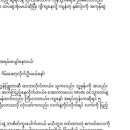
်ဆွဲအုံးမယ်ဆိုပြီး ဂျီကျနေလို့ ကျန်တဲ့ နှစ်လုံးကို အကုန်ဆွဲ
 အရမ်းပျော်နေတယ်’
 ဂိမ်းဆော့လိုက်ဦးမယ်နော်’
့ပြီး ကွန်ပြူတာဆီ ထလာလိုက်တယ်။ သူကလည်း သူ့ဖုန်းကို အသည်း
ေ ဆက်ကြည့်နေလိုက်တယ်။ အောကားလေး Mode ဝင်သွားတာနဲ့
န်ထက်လည်း ကြီးလာတယ်။ ကျနော် အရင်တုန်းကဆိုရင် ၅
လာသလို လုံးပတ်ကလည်း လက်နဲ့ကိုင်လိုက်ရင် လက်ကို ပြည့်
ေရင်းနဲ့ ဘာစိတ်ကူးပေါက်တယ် မသိဘူး။ ဝတ်ထားတဲ့ စကတ်လေးကို
ပို့စ်တွေပေးနေတယ်။ ပါးလေးဖောင်းလိုက် ပြုံးလိုက် ရင်လေးကော့