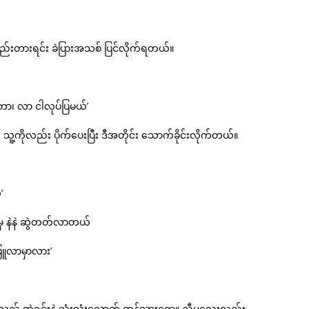
ည်းတားရင်း ခဲပြားအသစ် ပြင်လိုက်ရတယ်။
ရတာ၊ လာ ငါလုပ်ပြမယ်’
း သူ့ကိုလည်း ပိုက်ပေးပြီး ဒီအတိုင်း သောက်ခိုင်းလိုက်တယ်။
’
မှ နဲနဲ ဆွဲတတ်လာတယ်
ြူလာမှာလား’
ည့် ဆွဲရင်းနဲ့ သုံးလုံးလောက် ကုန်သွားရော။ ညီမလေးလည်း