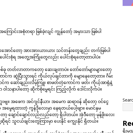
ကြောင်းအစုံတရာ ဖြစ်ခဲ့လျင် ကျွန်တော့် အမှားသာ ဖြစ်ပါ
န်းအောင်တော့ အားအားယားယား သင်တန်းတွေချည်း တက်ဖြစ်ပါ
ေါင်းစုံရ အတွေ့အကြုံတွေလည်း ပေါင်းစုံရတော့တာပါပဲ။
 တစ်ခု တတ်လာတာကတော့ ဆေးချတာပဲ။ တော်တော်များများတော့
ာင်က ဆွဲပြီးသွားရင် ကိုယ်လုပ်ချင်တာကို မျောနေတော့တာ။ ဂိမ်း
င်က ဆော်ချည်းလိမ့်ကြူ၊ စာဖတ်တဲ့ကောင်က ဖတ်၊ ကိုယ့်အာရုံနဲ့
နာပါတော့ ဆိုက်စုံမွှေရင်း ကြည့်လိုက် ဒေါင်းလိုက်ပဲ။
Sear
ပါဘူးဗျ။ အဖေက အင်ဂျင်နီယာ၊ အမေက ဆရာဝန် ဆိုတော့ ဝင်ငွေ
ွေရထားတဲ့ ကွန်ဒိုလေးမှာ နေရတယ်ပေါ့ဗျာ။ မောင်နှမ
ာ့ ချောင်ချောင်လည်လည်တော့ ရှိပါတယ်။ အဲ့ဒီတော့ မုန့်ဖိုးလေး
င် သူငယ်ချင်းတွေကြားမှာ ပေးနိုင် ကျွေးနိုင် ရှိတယ်။
Re
ရိုးမ