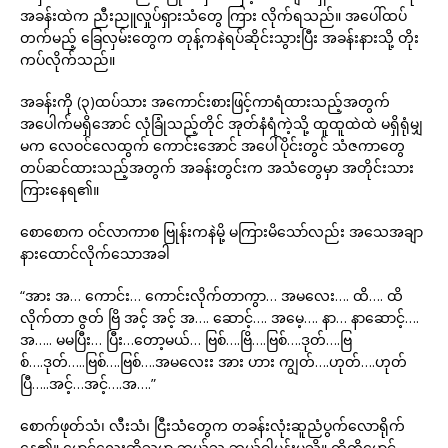
အခန်းထဲက ညီးညူလှုပ်ရှားသံတွေ ကြား လိုက်ရသည်။ အပေါ်ထပ်
တက်မည့် ခြေလှမ်းတွေက တုန့်ကနဲရပ်ဆိုင်းသွားပြီး အခန်းနားသို့ တိုး
ကပ်လိုက်သည်။
အခန်းကို (၃)ထပ်သား အကောင်းစားဖြင့်ကာရံထားသည့်အတွက်
အပေါက်မရှိအောင် လုံခြုံသည့်တိုင် အုတ်နံရံကဲ့သို့ ထူထူထဲထဲ မရှိရုံမျှ
မက လေဝင်လေထွက် ကောင်းအောင် အပေါ်ပိုင်းတွင် သံဇကာတွေ
တပ်ဆင်ထားသည့်အတွက် အခန်းတွင်းက အသံတွေမှာ အတိုင်းသား
ကြားနေရ၏။
စောစောက ဝင်လာကာစ ဗြုန်းကနဲမို့ မကြားမိသော်လည်း အသေအချာ
နားထောင်လိုက်သောအခါ
“အား အ… ကောင်း… ကောင်းလိုက်တာကွာ… အမလေး…. ထိ…. ထိ
လိုက်တာ ဇွတ် ဗြိ အင့် အင့် အ…. ဆောင့်…. အမေ့…. နာ… နာဆောင့်….
အ….. မမပြီး… ပြီး…တော့မယ်… ဗြစ်….ဗြိ….ဗြစ်….ဒုတ်….ဗြ
စ်….ဒုတ်…..ဗြစ်….ဗြစ်….အမလေးး အား ဟား ကျွတ်….ဟုတ်….ဟုတ်
ပြီ…..အင့်…အင့်….အ….”
စောက်ဖုတ်သံ၊ လီးသံ၊ ငြီးသံတွေက တခန်းလုံးဆူညံပွက်လောရိုက်
နေ၏။ မောင်လေးဆိုသူမှာ ဘယ်သူ ဘယ်ဝါမှန်းမသိ။ ကိုကိုမောင့်