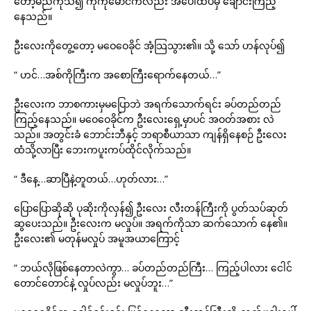
တော့မည်ကိုသိ၍ ကိုကိုမောင်ကလည်း အပေါ်ထပ်မှ ချောင်းကြည့်
နေသည်။
ဦးလေးကိုတွေ့တော့ မဝေဝေခိုင် အံ့သြသွား၏။ သို့ သော် ဟန်လုပ်၍
“ ဟင်…အစ်ကိုကြီးက အစောကြီးရောက်နေတယ်…”
ဦးလေးက ဘာစကားမှမပြောဘဲ အရက်သောက်ရင်း ခပ်တည်တည်
ကြည့်နေသည်။ မဝေဝေခိုင်က ဦးလေးရှေ့မှာပင် အဝတ်အစား လဲ
သည်။ အတွင်းခံ ဘောင်းဘီနှင့် ဘရာစီယာသာ ကျန်ရှိနေစဉ် ဦးလေး
ထံသို့လာပြီး ဘေးကပူးကပ်ထိုင်လိုက်သည်။
“ ဒီနေ့…ဆာပြီနဲ့တူတယ်…ဟုတ်လား…”
ပြောပြောဆိုဆို ပုဆိုးကိုလှန်၍ ဦးလေး လီးတန်ကြီးကို ပွတ်သပ်ဆုတ်
ဆွပေးသည်။ ဦးလေးက မလှုပ်။ အရက်ကိုသာ ဆက်သောက် နေ၏။
ဦးလေး၏ မတုန်မလှုပ် အမူအယာကြောင့်
“ ဘယ်လိုဖြစ်နေတာလဲကွာ… ခပ်တည်တည်ကြီး… ကြည့်ပါလား ငေါင်
တောင်တောင်နဲ့ လှုပ်လည်း မလှုပ်ဘူး…”