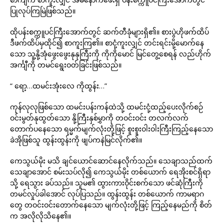
ပြုလုပ်ကြမြဲဖြစ်သည်။
ထိုပန်းစက္ကူပင်ကြီးအောက်တွင် ဆက်တီခုံများရှိ၏။ စားပွဲဟိုဖက်ထိပ်
ဒီဖက်ထိပ်မှထိုင်၍ စာကူးကြ၏။ စာငုံ့ကူးလျှင် တင်းရင်းမို့မောက်နေ
သော သူ့နို့အုံဖွေးဖွေးနုနုကြီးကို ကိုကိုမောင် မြင်တွေ့စေရန် လည်ဟိုက်
အင်္ကျီကို တမင်ရွေးဝတ်ခြင်းဖြစ်သည်။
“ ရော့…ထမင်းအုံးလေ ကိုထွန်း…”
ကုန်လုလုဖြစ်သော ထမင်းပန်းကန်ထဲသို့ ထမင်းငုံ့ထည့်ပေးလိုက်စဉ်
ဝင်းမွတ်နုထွတ်သော နို့ကြီးနှစ်မွှာကို တဝင်းဝင်း တလက်လက်
တောက်ပနေသော ရမ္မက်မျက်လုံးတို့ဖြင့် စူးစူးဝါးဝါးကြီးကြည့်နေသော
ခဲအိုဖြစ်သူ ထွန်းထွန်းကို ဖျပ်ကနဲမြင်လိုက်၏။
ကေသွယ်မိုး မသိ ချင်ယောင်ဆောင်နေလိုက်သည်။ သေချာသည်ထက်
သေချာအောင် စမ်းသပ်လို၍ ကေသွယ်မိုး တစ်ယောက် ရေအိုးစင်ရှိရာ
သို့ ရေသွား ခပ်သည်။ သူမ၏ ထွားကားဝိုင်းစက်သော ဖင်ဆုံကြီးကို
တမင်လှုပ်ခါအောင် လုပ်ပြသည်။ ထွန်းထွန်း တစ်ယောက် ကာမရာဂ
တွေ တဝင်းဝင်းတောက်နေသော မျက်လုံးတို့ဖြင့် ကြည့်နေမည်ကို စိတ်
က အလိုလိုသိနေ၏။