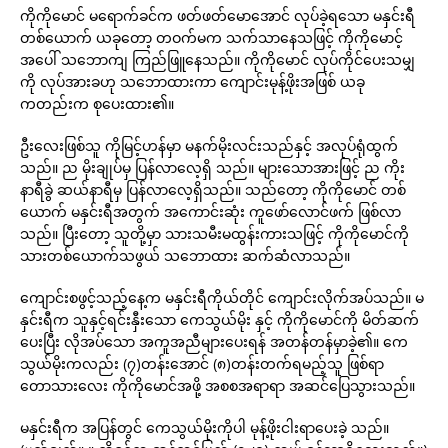
ကိုကိုမောင် မရောက်ခင်က ဖတ်ဖတ်မောအောင် လုပ်ခဲ့ရသော မနှင်းရီ
တစ်ယောက် ယခုတော့ တဝက်မက သက်သာနေသဖြင့် ကိုကိုမောင့်
အပေါ် သဘောကျ ကြည်ဖြူနေသည်။ ကိုကိုမောင် လုပ်ကိုင်ပေးသမျှ
ကို လုပ်အားခဟု သဘောထားကာ ကျောင်းမုန့်ဖိုးအဖြစ် ယခု
ကတည်းက စုပေးထား၏။
ဦးလေးဖြစ်သူ ကိုမြင့်ဟန်မှာ မနက်မိုးလင်းသည်နှင့် အလုပ်ရုံထွက်
သည်။ ည မိုးချုပ်မှ ပြန်လာလေ့ရှိ သည်။ များသောအားဖြင့် ည ကိုး
နာရီခွဲ ဆယ်နာရီမှ ပြန်လာလေ့ရှိသည်။ သည်တော့ ကိုကိုမောင် တစ်
ယောက် မနှင်းရီအတွက် အကောင်းဆုံး ကူဖော်လောင်ဖက် ဖြစ်လာ
သည်။ ပြီးတော့ သူတို့မှာ သားသမီးမထွန်းကားသဖြင့် ကိုကိုမောင်ကို
သားတစ်ယောက်သဖွယ် သဘောထား ဆက်ဆံလာသည်။
ကျောင်းစဖွင့်သည့်နေ့က မနှင်းရီကိုယ်တိုင် ကျောင်းလိုက်အပ်သည်။ မ
နှင်းရီက သူနှင့်ရင်းနှီးသော ကေသွယ်မိုး နှင့် ကိုကိုမောင်ကို မိတ်ဆက်
ပေးပြီး လိုအပ်သော အကူအညီများပေးရန် အတန်တန်မှာခဲ့၏။ ကေ
သွယ်မိုးကလည်း (၇)တန်းအောင် (၈)တန်းတက်ရမည့်သူ ဖြစ်ရာ
တောသားလေး ကိုကိုမောင်အဖို့ အစစအရာရာ အဆင်ပြေသွားသည်။
မနှင်းရီက အပြန်တွင် ကေသွယ်မိုးကိုပါ မုန့်ဖိုးငါးရာပေးခဲ့ သည်။