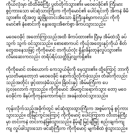
ကိုယ်လုံးမှာ ထိထိမိမိကြီး ပွတ်တိုက်သွား၏။ မဝေဝေခိုင်၏ ကြီးမား
စွင့်ကားသော ဖင်ဆုံသားကြီးက ကိုကိုမောင်၏ ပေါင်ရင်းကို အိကနဲ ဖိမိ
သွား၏။ ထို့အတူ ဆူဖြိုးတင်းအိသော နို့ကြီးနှစ်မွှာကလည်း ကိုကို
မောင်၏ နံစောင်းကို နွေးထွေးအိစက်စွာ ဖိကပ်သွားသည်။
မဝေဝေခိုင် အတော်ကြာသည်အထိ ဖိကပ်ထား၏။ ပြီးမှ အိမ်ထဲသို့ ခပ်
သွက် သွက် ဝင်သွားသည်။ စောစောကပင် ကိုယ့်အတွေးနှင့်ကိုယ် စိတ်
တွေထနေသဖြင့် ကိုကိုမောင် တကိုယ်လုံး ရှိန်းဖိန်းတုန်လှုပ်သွား၏။
လိမ်းဆေးကလည်း တရိပ်ရိပ်သတ္တိပြလျှက်ရှိ၏။
ကိုကိုမောင် တစ်ယောက် ကေသွယ်မိုးကို မေ့သွား၏။ ထို့ကြောင့် ဘာကို
မှသတိမရတော့ဘဲ မဝေဝေခိုင် နောက်သို့လိုက်ခဲ့သည်။ တံခါးကိုလည်း
သည်အတိုင်း ဖွင့်ထားခဲ့မိသည်။ ခြံဝင်းနှင့် အိမ်မကြီးက ပေ
(၄၀)လောက် ကွာသည်။ ကိုကိုမောင် အိမ်တွင်းရောက်သွား တော့ မဝေ
ဝေခိုင်က ဖိနပ်ကိုကုန်းကောက်ရင်း အခန်းထဲဝင်သွားသည်။
ကုန်းလိုက်သည့်အခိုက်တွင် ဖင်ဆုံထွားထွားကြီးက အစွမ်းကုန် စွင့်ကား
သွားသည်။ ထိုမြင်ကွင်းကြောင့် ကိုကိုမောင့် ပေါင်ကြားက လီးတန်ကြီး
မှာ တင်းကနဲ တင်းကနဲဖြစ်သွားသည်။ နိမ့်ချီ မြင့်ချီဖြင့် စည်းချက်ကျ
ကျ လှုပ်ခါသွားသော ဖင်ဆုံကြီးက ကိုကိုမောင့် မျက်စိထဲ စွဲသွားသည်။