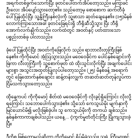
အရက်တစ်ခွက်သောက်ပြီး ခုတင်ပေါ်တက်အိပ်တော့သည်။ မကြာခင်
ဦးလေး အိပ်ပျော်သွားတော့၏။ သည်တော့မှ စောစောက ဆက်တီခုံ
ပေါ်ပြန်ထိုင်ပြီး သူ့နို့ကြီးနှစ်လုံးကို သူ့ဖာသာ ဆုတ်ချေနေ၏။ (၁၅)မိနစ်
လောက်ကြာသောအခါ ခုတင်ခြေရင်းရှိ ဘီရိုဆီသို့သွား ပြီး ဘီရို
အောက်လက်နှိုက်သည်။ လက်ထဲတွင် အဝတ်နှင့် ပတ်ထားသော
ပစ္စည်းတစ်ခု ပါလာသည်။
ခုံပေါ်ပြန်ထိုင်ပြီး အဝတ်ကိုဖြေလိုက် သည်။ ရာဘာလီးတုကြီးဖြစ်
နေ၏။ ကိုကိုမောင် အံ့သြသွားသည်။ မဝေဝေခိုင်က ပေါင်နှစ်ချောင်းကို
ဖြဲကာ လီးတုကြီးကို သူ့စောက်ဖုတ် ထဲ ထိုးသွင်းလိုက်ပြီး အချက်ပေါင်း
များစွာ အသွင်းအထုတ်ပြုလုပ်ပါတော့သည်။ (၂၅) မိနစ်ခန့် အရောက်
တွင် ခြေထောက်နှစ်ချောင်း ဆန့်တန်းလျှက် တဆတ်ဆတ်တုန်လှုပ်ကာ
ငြိမ်သက်သွားတော့သည်။
ထိုနေ့ကပင် ကိုကိုမောင့် စိတ်ထဲ မဝေဝေခိုင်ကို လိုးခွင့်ရှိကြောင်း လိုးလို့
ရကြောင်း သဘောပေါက်သွားခဲ့၏။ သို့သော် ကေသွယ်မိုး မျက်နှာကို
မြင်ယောင်မိ၍ မလိုးဖြစ်ခဲ့ပါ။ သူ ကေသွယ်မိုးကို တကယ် ချစ်သည်။
နှစ်နှစ်ကာကာချစ်ပါသည်။ ယနေ့…. ငဲ့ကွက်မှုတံတိုင်းကြီး ပြိုကျသွားခဲ့
ပြီ။
ဒီကိစ္စ ဖြစ်တော့မည်ဆိုတာ ကိုကိုမောင် ရိပ်မိခဲ့သည်။ သူ့ရဲ့ ကြီးမားစွင့်