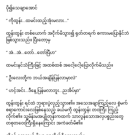
ပို၍သေချာအောင်
“ ကိုထွန်း…ထမင်းထည့်အုံးမလား…”
ထွန်းထွန်း တစ်ယောက် အငိုက်မိသွား၍ ရုတ်တရက် စကားမပြောနိုင်ဘဲ
ဖြစ်သွားသည်။ ပြီးတော့မှ
“ အဲ…အဲ…တော်…တော်ပြီဟ”
ထမင်းနင်သံကြီးဖြင့် အထစ်ထစ် အငေါ့ငေါ့ပြောလိုက်မိသည်။
“ ဦးလေးတို့က ဘယ်အချိန်ပြန်လာမှာလဲ”
“ ဟင့်အင်း…ဒီနေ့ ပြန်မလာဘူး…ညအိပ်မှာ”
ထွန်းထွန်း ရင်ထဲ ဘုရားပွဲလှည့်သွား၏။ အသေအချာကြည့်လေ စွဲမက်
စရာကောင်းလေဖြစ်နေသည့် ခယ်မကို ထွန်းထွန်း တဝကြီး ကြည့်
လိုက်၏။ သူ့မိန်းမအပျိုတုန်းကထက် သာလွန်သောအလှပစ္စည်းတွေ
တစုတဝေးကြီးရှိနေကြောင်း အကဲခတ်မိ၏။