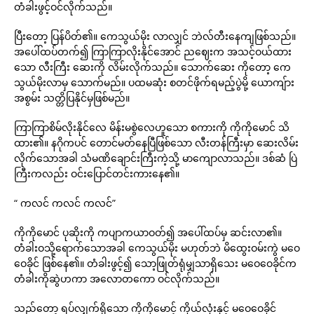
တံခါးဖွင့်ဝင်လိုက်သည်။
ပြီးတော့ ပြန်ပိတ်၏။ ကေသွယ်မိုး လာလျှင် ဘဲလ်တီးနေကျဖြစ်သည်။
အပေါ်ထပ်တက်၍ ကြာကြာလိုးနိုင်အောင် ညဈေးက အသင့်ဝယ်ထား
သော လီးကြီး ဆေးကို လိမ်းလိုက်သည်။ သောက်ဆေး ကိုတော့ ကေ
သွယ်မိုးလာမှ သောက်မည်။ ပထမဆုံး စတင်ဖိုက်ရမည့်ပွဲမို့ ယောကျ်ား
အစွမ်း သတ္တိပြနိုင်မှဖြစ်မည်။
ကြာကြာစိမ်လိုးနိုင်လေ မိန်းမစွဲလေဟူသော စကားကို ကိုကိုမောင် သိ
ထား၏။ နဂိုကပင် တောင်မတ်နေပြီဖြစ်သော လီးတန်ကြီးမှာ ဆေးလိမ်း
လိုက်သောအခါ သံမဏိချောင်းကြီးကဲ့သို့ မာကျောလာသည်။ ဒစ်ဆံ ပြဲ
ကြီးကလည်း ဝင်းပြောင်တင်းကားနေ၏။
“ ကလင် ကလင် ကလင်”
ကိုကိုမောင် ပုဆိုးကို ကပျာကယာဝတ်၍ အပေါ်ထပ်မှ ဆင်းလာ၏။
တံခါးဝသို့ရောက်သောအခါ ကေသွယ်မိုး မဟုတ်ဘဲ မိထွေးဝမ်းကွဲ မဝေ
ဝေခိုင် ဖြစ်နေ၏။ တံခါးဖွင့်၍ သော့ဖြုတ်ရုံမျှသာရှိသေး မဝေဝေခိုင်က
တံခါးကိုဆွဲဟကာ အလောတကော ဝင်လိုက်သည်။
သည်တော့ ရပ်လျှက်ရှိသော ကိုကိုမောင့် ကိုယ်လုံးနှင့် မဝေဝေခိုင်