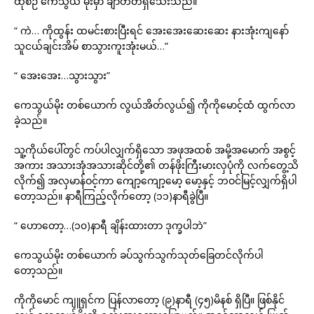
ထိုစဉ် ကေသွယ် မိုးမှာ ချာတိတ်ရှိသေးသည်။
“ ကဲ… ကိုထွန်း ထမင်းစားပြီးရင် အေးအေးဆေးဆေး နားအုံးကျနော်
သူငယ်ချင်းအိမ် စာသွားကူးအုံးမယ်…”
“ အေးအေး…သွားသွား”
ကေသွယ်မိုး တစ်ယောက် လွယ်အိတ်လွယ်၍ ကိုကိုမောင့်ထံ ထွက်လာ
ခဲ့သည်။
သူ့ကိုယ်ပေါ်တွင် ကပ်ပါလျှက်ရှိသော အဖုအထစ် အမို့အမောက် အစွင့်
အကား အသားအုံအသားဆိုင်တို့၏ တန်ဖိုးကြီးမားလှပုံကို လက်တွေ့သိ
လိုက်၍ အလှမာန်ဝင့်ကာ ကျော့ကျော့မော့ မော့နှင့် ဘဝင်မြင့်လျှက်ရှိပါ
တော့သည်။ နာရီကြည့်လိုက်တော့ (၁၁)နာရီခွဲပြီ။
“ ဟောတော့…(၁၀)နာရီ ချိန်းထားတာ ဒုက္ခပါဘဲ”
ကေသွယ်မိုး တစ်ယောက် ခပ်သွက်သွက်သုတ်ခြေတင်လိုက်ပါ
တော့သည်။
ကိုကိုမောင် ကျူရှင်က ပြန်လာတော့ (၉)နာရီ (၄၅)မိနစ် ရှိပြီ။ ဖြစ်နိုင်