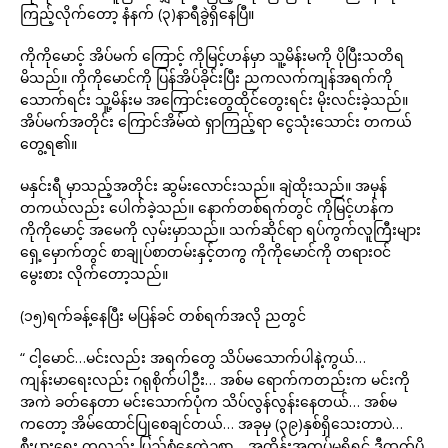
ကြည့်လိုက်တော့ နံနက် (၃)နာရီခွဲရှိနေပြီ။
ကိုကိုမောင့် အိပ်မက် ကြောင့် ကိုမြင့်ဟန်မှာ သူ့မိန်းမကို ပိုပြီးသတိရ
မိသည်။ ကိုကိုမောင်ကို ပြန်အိပ်ခိုင်းပြီး ညကလက်ကျန်အရက်ကို
သောက်ရင်း သူ့မိန်းမ အကြောင်းတွေထိုင်တွေးရင်း မိုးလင်းခဲ့သည်။
အိပ်မက်အတိုင်း ကြောင်အိမ်ထဲ ရှာကြည့်ရာ ငွေသုံးသောင်း တကယ်
တွေ့ရ၏။
မနှင်းရီ မှာသည့်အတိုင်း ဆွမ်းလောင်းသည်။ ချဲထိုးသည်။ အမှန်
တကယ်လည်း ပေါက်ခဲ့သည်။ နောက်တစ်ရက်တွင် ကိုမြင့်ဟန်က
ကိုကိုမောင့် အမေကို လှမ်းမှာသည်။ သက်ဆိုင်ရာ ရပ်ကွက်လူကြီးများ
ရှေ့မှောက်တွင် စာချုပ်စာတမ်းနှင့်တကွ ကိုကိုမောင်ကို တရားဝင်
မွေးစား လိုက်တော့သည်။
(၁၅)ရက်ခန့်နေပြီး မပြန်ခင် တစ်ရက်အလို ညတွင်
“ ငါ့မောင်…မင်းလည်း အရက်တွေ သိပ်မသောက်ပါနဲ့ကွယ်…
ကျန်းမာရေးလည်း ဂရုစိုက်ပါဦး… အစ်မ ရောက်ကတည်းက မင်းကို
အကဲ ခတ်နေတာ မင်းသောက်ပုံက သိပ်လွန်လွန်းနေတယ်… အစ်မ
ကတော့ အိမ်ထောင်ပြုစေချင်တယ်… အခုမှ (၃၉)နှစ်ရှိသေးတာပဲ…
စီးပွားရေး ကလည်း ပြည့်စုံနေတဲ့ဥစ္စာ… အထိန်းအကွပ်မရှိရင် ဒီထက်ပို