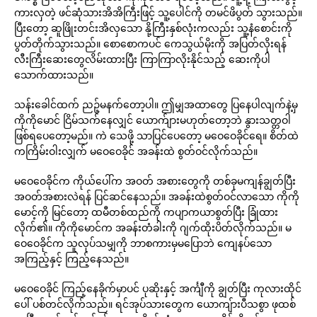
ကားလှတဲ့ ဖင်ဆုံသားအိအိကြီးဖြင့် သူ့ပေါင်ကို တမင်ဖိပွတ် သွားသည်။
ပြီးတော့ ဆူဖြိုးတင်းအိလှသော နို့ကြီးနှစ်လုံးကလည်း သူ့နံစောင်းကို
ပွတ်တိုက်သွားသည်။ စောစောကပင် ကေသွယ်မိုးကို အပြတ်လိုးရန်
လီးကြီးဆေးတွေလိမ်းထားပြီး ကြာကြာလိုးနိုင်သည့် ဆေးကိုပါ
သောက်ထားသည်။
သန်းခေါင်ထက် ညဉ့်မနက်တော့ပါ။ ဤမျှအထာတွေ ပြနေပါလျက်နဲ့မှ
ကိုကိုမောင် ငြိမ်သက်နေလျှင် ယောက်ျားမဟုတ်တော့ဘဲ နွားသတ္တဝါ
ဖြစ်ရပေတော့မည်။ ကဲ သေဖို့ သာပြင်ပေတော့ မဝေဝေခိုင်ရေ။ စိတ်ထဲ
ကကြိမ်းဝါးလျှက် မဝေဝေခိုင် အခန်းထဲ စွတ်ဝင်လိုက်သည်။
မဝေဝေခိုင်က ကိုယ်ပေါ်က အဝတ် အစားတွေကို တစ်ခုမကျန်ချွတ်ပြီး
အဝတ်အစားလဲရန် ပြင်ဆင်နေသည်။ အခန်းထဲစွတ်ဝင်လာသော ကိုကို
မောင့်ကို မြင်တော့ ထမီတစ်ထည်ကို ကပျာကယာစွတ်ပြီး ခြုံထား
လိုက်၏။ ကိုကိုမောင်က အခန်းတံခါးကို ဂျက်ထိုးပိတ်လိုက်သည်။ မ
ဝေဝေခိုင်က သူလုပ်သမျှကို ဘာစကားမှမပြောဘဲ ကျေနပ်သော
အကြည့်နှင့် ကြည့်နေသည်။
မဝေဝေခိုင် ကြည့်နေခိုက်မှာပင် ပုဆိုးနှင့် အင်္ကျီကို ချွတ်ပြီး ကုလားထိုင်
ပေါ် ပစ်တင်လိုက်သည်။ ရင်အုပ်သားတွေက ယောကျ်ားပီသစွာ ဖုထစ်