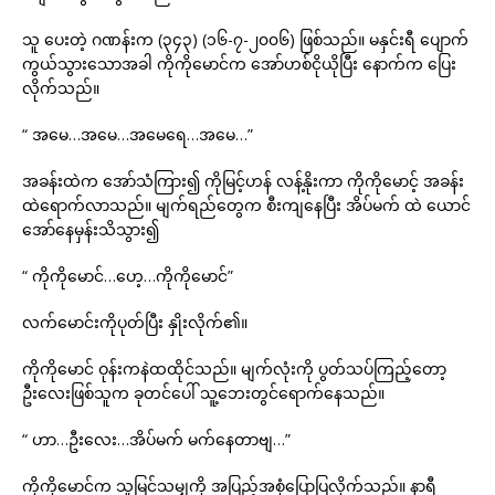
သူ ပေးတဲ့ ဂဏန်းက (၃၄၃) (၁၆-၇-၂၀၀၆) ဖြစ်သည်။ မနှင်းရီ ပျောက်
ကွယ်သွားသောအခါ ကိုကိုမောင်က အော်ဟစ်ငိုယိုပြီး နောက်က ပြေး
လိုက်သည်။
“ အမေ…အမေ…အမေရေ…အမေ…”
အခန်းထဲက အော်သံကြား၍ ကိုမြင့်ဟန် လန့်နိုးကာ ကိုကိုမောင့် အခန်း
ထဲရောက်လာသည်။ မျက်ရည်တွေက စီးကျနေပြီး အိပ်မက် ထဲ ယောင်
အော်နေမှန်းသိသွား၍
“ ကိုကိုမောင်…ဟေ့…ကိုကိုမောင်”
လက်မောင်းကိုပုတ်ပြီး နှိုးလိုက်၏။
ကိုကိုမောင် ဝုန်းကနဲထထိုင်သည်။ မျက်လုံးကို ပွတ်သပ်ကြည့်တော့
ဦးလေးဖြစ်သူက ခုတင်ပေါ် သူ့ဘေးတွင်ရောက်နေသည်။
“ ဟာ…ဦးလေး…အိပ်မက် မက်နေတာဗျ…”
ကိုကိုမောင်က သူမြင်သမျှကို အပြည့်အစုံပြောပြလိုက်သည်။ နာရီ