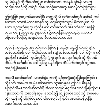
သွယ်မိုးနှင့် ကိုကိုမောင်တို့မှာ တစ်နှစ်ထက် တစ်နှစ် ရင်းနှီးလာကြ
သည်။ တစ်ဦးကို တစ်ဦး သံယောဇဉ်လေးတွေ နှောင်ဖွဲ့လာကြသည်။
ဤသို့ဖြင့် (၁၀)တန်းအောင်ပြီး တက္ကသိုလ် ဒုတိယနှစ်တွင် မနှင်းရီ တစ်
ယောက် သားအိမ်ကင်ဆာနှင့် ကွယ်လွန်သွားသည်။ မိဘသဖွယ် သံ
ယော ဇဉ်တွယ်ခဲ့ရသူ ကိုကိုမောင် တစ်ယောက် အတော်လေး နှမြော
တသ ဝမ်းနည်းပူဆွေးခဲ့ရသည်။ ဦးလေးဖြစ်သူမှာလည်း သောက
ပရိဒေဝ စိတ်ဖြင့် အရက်တွေ ဖိသောက်လာသည်။
လုပ်ငန်းကလည်း အတော်လေး ဖြစ်ထွန်းသည်။ သည်ကြားထဲ ချဲက
တစ်သောင်းဖိုး ပေါက်လိုက်သေး၏။ ချဲ တစ်သောင်းဖိုး ပေါက်ပုံ က ဂမ္ဘီ
ရဆန်၏။ မနှင်းရီ ကွယ်လွန်ပြီး (၄၅) ရက် အရောက်တွင် ကိုကိုမောင်
အိပ်မက် မက်၏။ အဒေါ်ဖြစ်သူ မနှင်းရီက အိပ်မက်ထဲတွင် သူ့အမေ
အရင်းဖြစ်နေ၏။
အခုလို မထင်မှတ်ဘဲ သားနှင့်ခွဲရတာကို ရင်နာလို့မဆုံးဖြစ်ရကြောင်း။
သို့သော် အမေက အမြဲစောင့်ရှောက် သွားမှာဖြစ်ကြောင်း။ မီးဖိုခန်း
ကြောင်အိမ်အောက်ဆုံးထပ်ရှိ အံဝှက်ထဲတွင် ငွေသုံးသောင်းရှိကြောင်း။
(၂)သောင်းကို သံဃဒါနဆွမ်း လောင်း၍ ကျန်တစ်သောင်းကို အမေပေး
တဲ့ ဂဏန်းကို ထိုးဖြစ်အောင် ထိုးစေချင်ကြောင်း အတန်တန်မှာပြီး
ပျောက်ကွယ်သွားသည်။