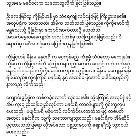
သူ့အမေ မခင်ဝင်းက သဘောတူလိုက်ခြင်းဖြစ်သည်။
ဦးလေးဖြစ်သူ ကိုမြင့်ဟန် မှာ သံရေကျိုလုပ်ငန်းဖြင့် ကြီးပွားနေ၏။
အလုပ်ရုံက သတ်သတ်၊ အိမ်က သတ်သတ်ဖြစ်သည်။ ကိုကိုမောင်ကို
မန္တလေးသို့ ပို့ခြင်းမှာ ကျောင်းဆက်ထားဖို့ မဟုတ်ဘဲ
အသက်မွေးဝမ်းကျောင်း အလုပ်တစ်ခု သင်ကြားရန်ဖြစ်သည်။ ဒီ
ရောက်မှ အစီအ စဉ်တွေ ပြောင်းကုန်ခြင်းဖြစ်၏။
ကိုမြင့်ဟန် မိန်းမ မနှင်းရီ က ငွေကုန်မည့် ကိစ္စမို့ သိပ်တော့ မကျေနပ်။
သို့သော် ကိုမြင့်ဟန်ကို ကြောက်ရသည့်အတွက် အောင့်သက်သက်နှင့်
နေလိုက်ရသည်။ ကိုကိုမောင်ကလည်း သူ့ဦးလေး မိန်းမ မကျေနပ်မှန်း
ရိပ်မိသည်။ ထို့ကြောင့် မနှင်းရီ နှင့် အဆင်ပြေအောင် ပေါင်းရမည်ကို
နားလည် လိုက်သည်။
ကျောင်းဖွင့်ဖို့က တစ်လခွဲလောက် လိုသေး၏။ ထို့ကြောင့် အလုပ်ရုံနှင့်
အိမ် ကူးချည်သန်းချည်လုပ်ကာ မနှင်းရီ တာဝန်များကို ဝိုင်းကူလုပ်
ပေးသည်။ မပျင်းမရိ မခိုမကပ် လုပ်ကိုင်ပေးတတ်သဖြင့် တစ်ပတ်
အတွင်း မနှင်းရီက သူ့ကို သဘောကျသွားသည်။ မနှင်းရီက အိမ်ဆိုင်
ဖွင့်ထားသည်ဖြစ်ရာ လိုအပ်သော ပစ္စည်းများကို ဈေးချိုသို့ သွားဝယ်
ပေးရသည်။