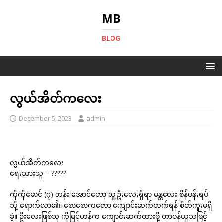
MB
BLOG
လွယ်အိတ်ကလေး
December 5, 2023
admin
လွယ်အိတ်ကလေး
ရေးသားသူ – ?????
ကိုကိုမောင် (၇) တန်း အောင်တော့ သူ့ဦးလေးရှိရာ မန္တလေး စိန်ပန်းရပ်
သို့ ရောက်လာ၏။ စောစောကတော့ ကျောင်းဆက်တက်ရန် စိတ်ကူးမရှိ
ခဲ့။ ဦးလေးဖြစ်သူ ကိုမြင့်ဟန်က ကျောင်းဆက်ထားဖို့ တာဝန်ယူသဖြင့်