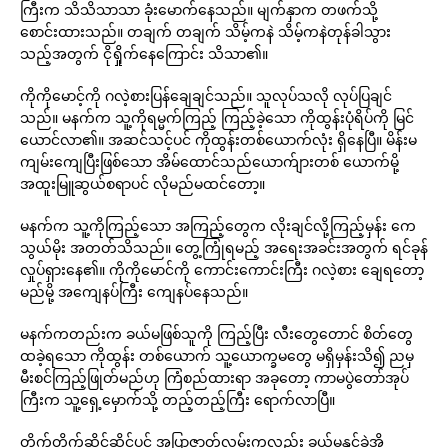
ကြီးက သိသိသာသာ ခုံးမောက်နေသည်။ မျက်နှာက တဖက်သို့
စောင်းထားသည်။ တချက် တချက် သိမ့်ကနဲ သိမ့်ကနဲတုန်ခါသွား
သည့်အတွက် ငိုရှိုက်နေကြောင်း သိသာ၏။
ကိုကိုမောင့်ကို ဂလဲ့စားပြန်ချေချင်သည်။ သူလုပ်သလို လုပ်ပြချင်
သည်။ မနက်က သူ့ကိုရမ္မက်ကြည့် ကြည့်ခဲ့သော ကိုထွန်းပုံရိပ်ကို မြင်
ယောင်လာ၏။ အဆင်သင့်ပင် ကိုထွန်းတစ်ယောက်လုံး ရှိနေပြီ။ မိန်းမ
ကျမ်းကျေပြီးဖြစ်သော အိမ်ထောင်သည်ယောက်ျားတစ် ယောက်မို့
အထူးမြူဆွယ်စရာပင် လိုမည်မထင်တော့။
မနက်က သူ့ကိုကြည့်သော အကြည့်တွေက လိုးချင်လို့ကြည့်မှန်း ကေ
သွယ်မိုး အတတ်သိသည်။ တွေ့ကြုံရမည့် အရေးအခင်းအတွက် ရင်ခုန်
လှုပ်ရှားနေ၏။ ကိုကိုမောင်ကို ကောင်းကောင်းကြီး ဂလဲ့စား ချေရတော့
မည်မို့ အကျေနပ်ကြီး ကျေနပ်နေသည်။
မနက်ကတည်းက ခယ်မဖြစ်သူကို ကြည့်ပြီး လီးတွေတောင် စိတ်တွေ
ထခဲ့ရသော ကိုထွန်း တစ်ယောက် သူ့ယောက္ခမတွေ မရှိမှန်းသိ၍ ညမှ
မီးစင်ကြည့်ဖြုတ်မည်ဟု ကြံစည်ထားရာ အခုတော့ ကာမပွဲတော်အုပ်
ကြီးက သူ့ရှေ့မှောက်သို့ တည့်တည့်ကြီး ရောက်လာပြီ။
တိုက်တိုက်ဆိုင်ဆိုင်ပင် အပြာဇာတ်လမ်းကလည်း ခယ်မနှင့်ခဲအို