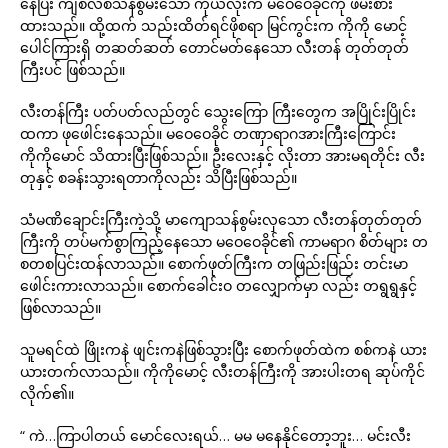
နေပြီး ကျစ်လစ်သန်စွမ်းသော ကိုယ်လုံးက မဝေဝေခိုင်ကို ဖမ်းစား
ထားသည်။ ထို့ထက် သည်းထိတ်ရင်ဖိုစရာ မြင်ကွင်းက ကိုကို မောင့်
ပေါင်ကြားရှိ တဆတ်ဆတ် တောင်မတ်နေသော လီးတန် တုတ်တုတ်
ကြီးပင် ဖြစ်သည်။
လီးတန်ကြီး ပတ်ပတ်လည်တွင် သွေးကြော ကြီးတွေက အပြိုင်းပြိုင်း
ထကာ ဖုဖေါင်းနေသည်။ မဝေဝေခိုင် တဏှာရာဂအားကြီးကြောင်း
ကိုကိုမောင် သိထားပြီးဖြစ်သည်။ ဦးလေးနှင့် လိုးတာ အားမရတိုင်း လီး
တုနှင့် စခန်းသွားရတာကိုလည်း သိပြီးဖြစ်သည်။
သံမဏိချောင်းကြီးကဲ့သို့ မာကျောသန်စွမ်းလှသော လီးတန်တုတ်တုတ်
ကြီးကို တပ်မက်စွာကြည့်နေသော မဝေဝေခိုင်၏ ကာမရာဂ စိတ်များ တ
စတစပြင်းထန်လာသည်။ စောက်ဖုတ်ကြီးက တဖြည်းဖြည်း တင်းမာ
ဖေါင်းကားလာသည်။ စောက်ခေါင်းဝ တလျှောက်မှာ လည်း တရွရွနှင့်
ဖြစ်လာသည်။
သူမရင်ထဲ ဖြိုးကနဲ ဖျင်းကနဲဖြစ်သွားပြီး စောက်ဖုတ်ထဲက စစ်ကနဲ ယား
ယားတက်လာသည်။ ကိုကိုမောင့် လီးတန်ကြီးကို အားပါးတရ ဆုပ်ကိုင်
လိုက်၏။
“ ကဲ…ကြာပါတယ် မောင်လေးရယ်… မမ မနေနိုင်တော့ဘူး… မင်းလီး