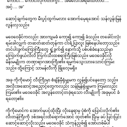
“ကောင်း…. ကောင်းလိုက်တာကွာ…. အမလေးအရမ်းထိတာပဲ…..
အင့်….. အ”
ဆောင့်ချက်တွေက မီးပွင့်ထွက်မလား အောက်မေ့ရအောင် သန်လွန်းမြန်
လွန်းလှသည်။
မဝေဝေခိုင်ကလည်း အားကျမခံ ကော့၍ ကော့၍ ခံသည်။ တခေါင်းလုံး
ရမ်းခါလျှက် တဆတ်ဆတ်တုန်ကာ ငါးရံ့ပြာလူး ဖြစ်နေပါတော့သည်။
တင်ပါးခွက်ကြောကြီးတွေ ရှုံ့ခွက်၍ နောက်သို့ ပစ်ပစ်ခံနေသည်မှာ
ကြောက်ဖွယ်လိလိ ကြက်သီးထစရာကြီးဖြစ်သည်။ မဝေဝေခိုင်လို
မိန်းမမျိုးက တဏှာရာဂအားကြီး၏။ ရမ္မက်သွေးသားသောင်းကြမ်း
သည်။ ထို့ကြောင့် သာမန်လီးကို ဖြုံလေ့မရှိ။
အခု ကိုကိုမောင့် လီးကြီးမှာ စံချိန်မှီရုံမျှမက လွန်၍ပင်နေတော့ သည်။
အလိုးအဆောင့်အညှောင့်တွေကလည်း သန်မြန်ရုံမျှမက ကြမ်းလည်း
ကြမ်း၏။ မဝေဝေခိုင် အလွန်တောင့်တခဲ့ရသော လီးမျိုးကို အခုမှပင် ခံ
ရတော့၏။
ကိုကိုမောင်က အောက်မှပင့်ထိုးပြီး လိုးနေရာမှ ပုံစံကို ပြောင်းလိုက်၏။
လီးတန်ကြီးကို ဒစ်အရင်းထိရောက်အောင် ထုတ်၏။ ပြီးမှ ခပ် ပြင်းပြင်း
ဆောင့်ဆောင့်လိုးသည်။ မဝေဝေခိုင် သံကုန်ညှစ်၍ အော်ဟစ်မိပါ