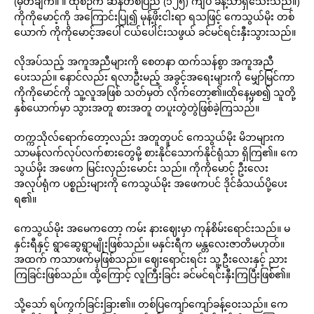
(မှတ်ချက်။ ။ ထိုစဉ်က ဆန်တစ်ပြည် (၁၂၅) ကျပ် ခန့်သာရှိသေးသည်။)
ကိုကိုမောင့်ကို အကြောင်းပြု၍ မုန့်ဖိုးငါးရာ ရသဖြင့် ကေသွယ်မိုး တစ်
ယောက် ကိုကိုမောင့်အပေါ် ငယ်ပေါင်းသဖွယ် ခင်မင်ရင်းနှီးသွားသည်။
လိုအပ်သည့် အကူအညီများကို စေတနာ ထက်သန်စွာ အကူအညီ
ပေးသည်။ နောင်လည်း ရလာဦးမည့် အခွင့်အရေးများကို မျှော်မြင်ကာ
ကိုကိုမောင်ကို သူ့လူအဖြစ် သတ်မှတ် လိုက်တော့၏။ထိုနေ့မှစ၍ သူတို့
နှစ်ယောက်မှာ သွားအတူ စားအတူ တပူးတွဲတွဲဖြစ်ခဲ့ကြသည်။
တက္ကသိုလ်ရောက်တော့လည်း အတူတူပင် ကေသွယ်မိုး မိဘများက
သာမန်လက်လုပ်လက်စားတွေမို့ စားနိုင်သောက်နိုင်ရုံသာ ရှိကြ၏။ ကေ
သွယ်မိုး အဖေက မြင်းလှည်းမောင်း သည်။ ကိုကိုမောင့် ဦးလေး
အလုပ်ရုံက ပစ္စည်းများကို ကေသွယ်မိုး အဖေကပင် ဒိုင်ခံသယ်ပို့ပေး
ရ၏။
ကေသွယ်မိုး အမေကတော့ ကမ်း နားဈေးမှာ ကုန်စိမ်းရောင်းသည်။ မ
နှင်းရီနှင့် ရွာဆွေရွာမျိုးဖြစ်သည်။ မနှင်းရီက မန္တလေးဇာတိမဟုတ်။
အထက် ကသာဖက်မှဖြစ်သည်။ ဈေးရောင်းရင်း သူ့ဦးလေးနှင့် ညား
ကြခြင်းဖြစ်သည်။ ထို့ကြောင့် လူကြီးခြင်း ခင်မင်ရင်းနှီးကြပြီးဖြစ်၏။
သို့သော် ရပ်ကွက်ခြင်းခြား၏။ တစ်ပြကျော်ကျော်ခန့်ဝေးသည်။ ကေ