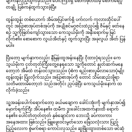
ချာကနဲလှည့်ထွက်ခဲ့သည်။ ပေါင်ကြားရှိ စောက်ဖုတ်ထဲမှ စောက်ရေပူ
တချို့ ပြစ်ကနဲထွက်သွားခဲ့ပြီ။
ထွန်းထွန်း တစ်ယောက် အိမ်အပြင်ဖက်ရှိ ပက်လက် ကုလားထိုင်ပေါ်
တွင် အပြာစာအုပ်တစ်အုပ်ကို အပျိုစင်မဂ္ဂဇင်းထဲညှပ်၍ ဇိမ်နှင့် ဖတ်နေ
စဉ် သူ့ကိုဖြတ်ကျော်သွားသော ကေသွယ်မိုးကို အနီးရောက်မှ မြင်
လိုက်၏။ စောစောက လွယ်အိတ်နှင့် ထွက်သွားပြီး အခုလွယ် အိတ် ပြန်
မပါ။
ပြီးတော့ မျက်နှာကလည်း နီမြန်းထူအန်းနေပြီး ငိုထားပုံရသည်။ ကေ
သွယ်မိုးက ငုတ်တုတ်ကြီးတွေ့နေရသော သူ့ကိုတောင် နှုတ်ဆက်မနေ
တော့ဘဲ အိမ်ထဲ တန်းဝင်သွားသည်။ ပုံစံက ရည်းစားပူမိလာသောပုံမျိုး
ထွန်းထွန်း ပြုံးလိုက်သည်။ အပြာစာအုပ်ကို တောင် သိမ်းဆည်းဖို့ရာ
သတိမထားမိတော့ဘဲ သည်အတိုင်း ညှပ်ခဲ့ပြီး ကေသွယ်မိုးနောက် ထ
လိုက်ခဲ့သည်။
သူ့အခန်းပေါက်ရောက်တော့ ခယ်မချောက ခေါင်းအုံးကို မျက်နှာအပ်၍
မှောက်ရက်ကြီး အိပ်နေ၏။ ထမီက ဒူးခေါင်းအထက်နားထိ ရောက်
နေ၏။ ပေါင်တံတုတ်တုတ် နှစ်ချောင်းက ဘေးသို့ ခပ်ကားကား
အနေအထား ဖြစ်သည်။ ဖြူဖွေးဝင်းမွတ်သော ခြေသလုံးသား ပြည့်
ပြည့်လေးက စွဲမက်စရာ ကောင်းလှသည်။ ဆူဖြိုးထွားတစ်သော ဖင်ဆုံ