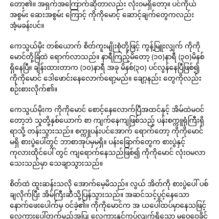
တော့၏။ အရှက်အကြောက်ဆိုတာလည်း လုံးဝမရှိတော့။ ပင်ကိုယ်
အစွမ်း ဆေးအစွမ်း ကြောင့် ကိုကိုမောင့် ဆောင့်ချက်တွေကလည်း
အံ့မခန်းပင်။
ကေသွယ်မိုး တစ်ယောက် စိတ်ကူးမျိုးစုံတို့ဖြင့် ကွန့်မြူးလျှက် ကိုကို
မောင်တို့ခြံထဲ ရောက်လာသည်။ နာရီကြည့်မိတော့ (၁၀)နာရီ (၃၀)မိနစ်
ရှိနေပြီ။ ချိန်းထားတာက (၁၀)နာရီ အခု မိနစ်(၃၀) ပင်လွန်နေပြီဖြစ်၍
ကိုကိုမောင် ဒေါဖောင်းနေလောက်ရော့မည်။ ချော့နည်း တွေကိုလည်း
စဉ်းစားလိုက်၏။
ကေသွယ်မိုးက ကိုကိုမောင် စောင့်နေလောက်ပြီအထင်နှင့် အိမ်ထဲမဝင်
တော့ဘဲ သူတို့နှစ်ယောက် စာ ကျက်နေကျဖြစ်သည့် ပန်းစက္ကူရုံကြီးရှိ
ရာသို့ တန်းသွားသည်။ စက္ကူပန်းပင်အောက် ရောက်တော့ ကိုကိုမောင်
မရှိ စားပွဲပေါ်တွင် ဘာစာအုပ်မှမရှိ။ ပန်းခြောက်တွေက စားပွဲနှင့်
ကုလားထိုင်ပေါ် တွင် ကျရောက်နေသည်ဖြစ်၍ ကိုကိုမောင် လုံးဝမလာ
သေးသည်မှာ သေချာသွားသည်။
စိတ်ထဲ ထူးဆန်းသလို အောက်မေ့မိသည်။ လွယ် အိတ်ကို စားပွဲပေါ် ပစ်
ချလိုက်ပြီး အိမ်ကြီးဆီသို့ပြန်သွားသည်။ အဆင်သင့်ပွင့်နေသော
နောက်ဖေးပေါက်မှ ဝင်ခဲ့၏။ ကိုကိုမောင်က အ ယပေါ်ထပ်မှာနေသဖြင့်
လှေကားပေါ်တက်မည်အပြု လှေကားနှင့်ကပ်လျက်ရှိသော မဝေဝေခိုင်