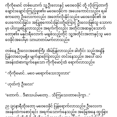
ကိုကိုမောင် တစ်ယောက် သူ့ဦးလေးနှင့် မဝေဝေခိုင် တို့ လိုးကြတာကို
ချောင်းချောင်းကြည့်ဖူး၏။ မဝေဝေခိုင်က အပေးကောင်းသည်။ ရခါ
စကတော့ ဦးလေးကလည်း အတော်လိုးနိုင်သည်။ မဝေဝေခိုင်၏ အ
ပေးကောင်းခြင်း၊ အပြုစုကောင်းခြင်းတို့ကြောင့် ဦးလေးဖြစ်သူ သောက
မှာ ပါးလျှစပြုလာသည်။ အရက်ကိုလည်း အတိုင်းအဆနှင့်သောက်
တော့၏။ မနှင်းရီလောက် မချစ်သည့်တိုင် သူ့အတိုင်းအတာနှင့်သူ မဝေ
ဝေခိုင်အပေါ်မှာ သာယာတပ်မက်လာသည်။
တစ်နေ့ ဦးလေးအစောကြီး အိမ်ပြန်လာသည်။ ခါတိုင်း သည်အချိန်
ပြန်လာလေ့မရှိ။ မျက်နှာကြောလည်း တင်းနေသည်။ အပေါ် ထပ်
အခန်းထဲစာကျက်နေသော ကိုကိုမောင့်ထံ ရောက်လာသည်။
“ ကိုကိုမောင်…မဝေ မရောက်သေးဘူးလား”
“ ဟုတ်ကဲ့ ဦးလေး”
“တောက်… ဒီဖာသယ်မတော့… သိကြသေးတာပေါ့ကွာ…”
ည (၉)နာရီထိုးတော့ မဝေဝေခိုင် ပြန်ရောက်လာသည်။ ဦးလေးက
အခန်းထဲကစောင့်ရင်း အရက်သောက်နေသည်။ အခြေအနေ ထူးခြား