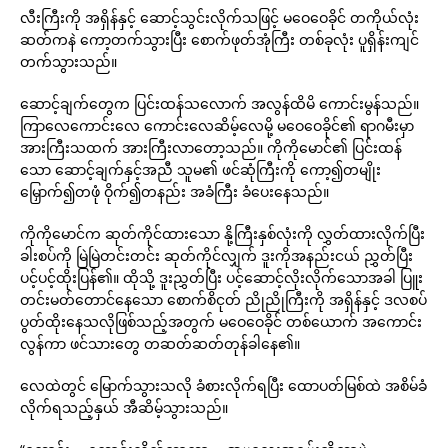
လီးကြီးကို အရှိန်နှင့် ဆောင့်သွင်းလိုက်သဖြင့် မဝေဝေခိုင် တကိုယ်လုံး
ဆတ်ကနဲ ကော့တက်သွားပြီး စောက်ဖုတ်အုံကြီး တစ်ခုလုံး ပူရှိန်းကျင်
တက်သွားသည်။
ဆောင့်ချက်တွေက ပြင်းထန်သလောက် အလွန်ထိမိ ကောင်းမွန်သည်။
ကြာလေကောင်းလေ ကောင်းလေဆိမ့်လေမို့ မဝေဝေခိုင်၏ ရာဂမီးမှာ
အားကြီးသထက် အားကြီးလာတော့သည်။ ကိုကိုမောင်၏ ပြင်းထန်
သော ဆောင့်ချက်နှင့်အညီ သူမ၏ ဖင်ဆုံကြီးကို ကော့၍တမျိုး
မြှောက်၍တဖုံ ဝိုက်၍တနည်း အခံကြီး ခံပေးနေသည်။
ကိုကိုမောင်က ဆုတ်ကိုင်ထားသော နို့ကြီးနှစ်လုံးကို လွှတ်ထားလိုက်ပြီး
ခါးစပ်ကို မြဲမြဲတင်းတင်း ဆုတ်ကိုင်လျှက် ဒူးကိုအနည်းငယ် ညွှတ်ပြီး
ပင့်ပင့်ထိုးပြန်၏။ ထိုသို့ ဒူးညွှတ်ပြီး ပင့်ဆောင့်လိုးလိုက်သောအခါ ပြူး
တင်းမတ်တောင်နေသော စောက်စိငုတ် ညိုညိုကြီးကို အရှိန်နှင့် ဒလစပ်
ပွတ်ထိုးနေသလိုဖြစ်သည့်အတွက် မဝေဝေခိုင် တစ်ယောက် အကောင်း
လွန်ကာ ဖင်သားတွေ တဆတ်ဆတ်တုန်ခါနေ၏။
လေထဲတွင် မြောက်သွားသလို ခံစားလိုက်ရပြီး ထောပတ်မြစ်ထဲ အစိမ်ခံ
လိုက်ရသည့်နှယ် အီဆိမ့်သွားသည်။