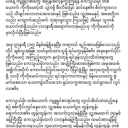
ယနေ့ ကျူရှင်စာတွေ အပြန်အလှန်ကူးကြရန် ကေသွယ်မိုး တစ်
ယောက် ကိုကိုမောင့်ထံ သွားဖို့ ဖီးလိမ်းပြင် ဆင်နေ၏။ စိတ်ကူးလေး
ယဉ် သီချင်းလေးတအေးအေးနှင့် ဖြစ်သည်။ သူ့အမေနှင့် အဖေတို့က
လည်း ကျောက်ဆည်ဖက် ဘုရားဖူးသွား ကြသဖြင့် အိမ်မှာ သူတစ်
ယောက်ထဲရှိသည်။ (၁၀)နာရီအရောက်လာခဲ့မည်ဟု ကိုကိုမောင်ကို
မှာလိုက်ပြီးဖြစ်သည်။
အခု (၉)နာရီ (၁၅) မိနစ်ခန့်ရှိနေပြီ။ တရားဝင် ရည်းစားမဖြစ်သေးသည့်
တိုင် ချစ်သူအဖြစ် သတ်မှတ်ထားသူမို့ ရင်တွေခုန်မိ၏။ အခုနောက်ပိုင်း
ကိုကိုမောင့် အကြည့်တွေက နှလုံးတုန် ရင်ခုန်သည်းထိတ်စရာတွေ
ဖြစ်သည်။ ကေသွယ်မိုးကလည်း အပျိုကြီးဖားဖားဖြစ်ကာ အဖုအထစ်
အရှိုက်အဝိုက် ကောက်ကြောင်းတွေက ပီပြင်ဖွံ့ဖြိုး အလှတွေတိုးလျှက်
ရှိ သလို ကိုကိုမောင်ကလည်း ရင်အုပ်ကားကားနှင့် မိန်းမသားတွေ စွဲ
မက်စေသော ယောကျ်ားပီသသော ရုပ်လက္ခဏာတွေ ထင်ရှားပေါ် လွင်
လာ၏။
ကေသွယ်မိုး တစ်ယောက် ကျူရှင်စာအုပ်တွေ လွယ်အိတ်ထဲထည့်နေ
စဉ် စစ်ကိုင်းတွင်နေသော သူ့အစ်မ ယောက်ျား ထွန်းထွန်း
ရောက်လာ၏။ ထွန်းထွန်းက အသက်(၃၀)ခန့်ရှိပြီ။ သူ့အမထက် (၅)နှစ်
ခန့်ကြီးပြီး ကေသွယ်မိုးထက် (၁၀)နှစ်ခန့်ကြီးသည်။ ထမင်းစားချိန်မို့
ထမင်းပြင်ပေးရသည်။ သူ့ယောက္ခမတွေ မရှိမှန်းသိ၍ ထွန်းထွန်း တစ်