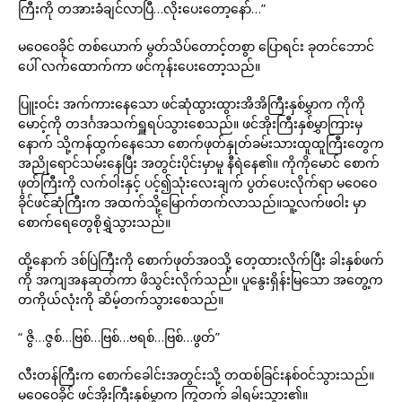
ကြီးကို တအားခံချင်လာပြီ…လိုးပေးတော့နော်…”
မဝေဝေခိုင် တစ်ယောက် မွတ်သိပ်တောင့်တစွာ ပြောရင်း ခုတင်ဘောင်
ပေါ် လက်ထောက်ကာ ဖင်ကုန်းပေးတော့သည်။
ပြူးဝင်း အက်ကားနေသော ဖင်ဆုံထွားထွားအိအိကြီးနှစ်မွှာက ကိုကို
မောင့်ကို တဒင်္ဂအသက်ရှူရပ်သွားစေသည်။ ဖင်အိုးကြီးနှစ်မွှာကြားမှ
နောက် သို့ကန်ထွက်နေသော စောက်ဖုတ်နှုတ်ခမ်းသားထူထူကြီးတွေက
အညိုရောင်သမ်းနေပြီး အတွင်းပိုင်းမှာမူ နီရဲနေ၏။ ကိုကိုမောင် စောက်
ဖုတ်ကြီးကို လက်ဝါးနှင့် ပင့်၍သုံးလေးချက် ပွတ်ပေးလိုက်ရာ မဝေဝေ
ခိုင်ဖင်ဆုံကြီးက အထက်သို့မြောက်တက်လာသည်။သူ့လက်ဖဝါး မှာ
စောက်ရေတွေစိုရွှဲသွားသည်။
ထို့နောက် ဒစ်ပြဲကြီးကို စောက်ဖုတ်အဝသို့ တေ့ထားလိုက်ပြီး ခါးနှစ်ဖက်
ကို အကျအနဆုတ်ကာ ဖိသွင်းလိုက်သည်။ ပူနွေးရှိန်းမြသော အတွေ့က
တကိုယ်လုံးကို ဆိမ့်တက်သွားစေသည်။
“ ဇွိ…ဇွစ်…ဗြစ်…ဗြစ်…ဗရစ်…ဗြစ်…ဖွတ်”
လီးတန်ကြီးက စောက်ခေါင်းအတွင်းသို့ တထစ်ခြင်းနစ်ဝင်သွားသည်။
မဝေဝေခိုင် ဖင်အိုးကြီးနှစ်မွှာက ကြွတက် ခါရမ်းသွား၏။