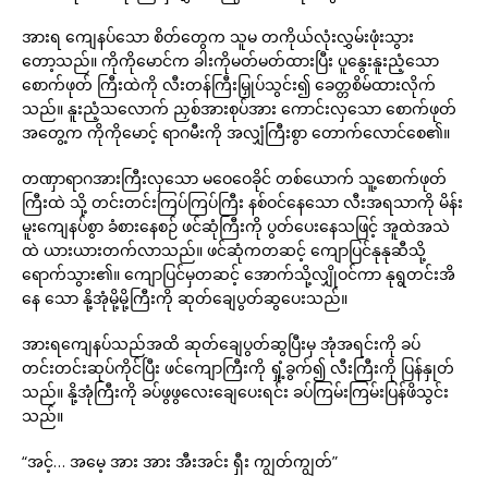
အားရ ကျေနပ်သော စိတ်တွေက သူမ တကိုယ်လုံးလွှမ်းဖုံးသွား
တော့သည်။ ကိုကိုမောင်က ခါးကိုမတ်မတ်ထားပြီး ပူနွေးနူးညံ့သော
စောက်ဖုတ် ကြီးထဲကို လီးတန်ကြီးမြှုပ်သွင်း၍ ခေတ္တစိမ်ထားလိုက်
သည်။ နူးညံ့သလောက် ညှစ်အားစုပ်အား ကောင်းလှသော စောက်ဖုတ်
အတွေ့က ကိုကိုမောင့် ရာဂမီးကို အလျှံကြီးစွာ တောက်လောင်စေ၏။
တဏှာရာဂအားကြီးလှသော မဝေဝေခိုင် တစ်ယောက် သူ့စောက်ဖုတ်
ကြီးထဲ သို့ တင်းတင်းကြပ်ကြပ်ကြီး နစ်ဝင်နေသော လီးအရသာကို မိန်း
မူးကျေနပ်စွာ ခံစားနေစဉ် ဖင်ဆုံကြီးကို ပွတ်ပေးနေသဖြင့် အူထဲအသဲ
ထဲ ယားယားတက်လာသည်။ ဖင်ဆုံကတဆင့် ကျောပြင်နုနုဆီသို့
ရောက်သွား၏။ ကျောပြင်မှတဆင့် အောက်သို့လျှိုဝင်ကာ နုရွတင်းအိ
နေ သော နို့အုံမို့မို့ကြီးကို ဆုတ်ချေပွတ်ဆွပေးသည်။
အားရကျေနပ်သည်အထိ ဆုတ်ချေပွတ်ဆွပြီးမှ အုံအရင်းကို ခပ်
တင်းတင်းဆုပ်ကိုင်ပြီး ဖင်ကျောကြီးကို ရှုံ့ခွက်၍ လီးကြီးကို ပြန်နှုတ်
သည်။ နို့အုံကြီးကို ခပ်ဖွဖွလေးချေပေးရင်း ခပ်ကြမ်းကြမ်းပြန်ဖိသွင်း
သည်။
“အင့်… အမေ့ အား အား အီးအင်း ရှီး ကျွတ်ကျွတ်”