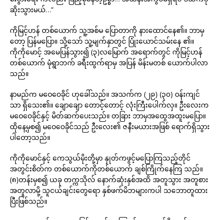
ဆိုးသွားမယ်…”
ကိုမြင့်ဟန် တစ်ယောက် သူ့အစ်မ ပြောတာကို နားထောင်နေ၏။ ဘာမှ
တော့ ပြန်မပြော။ သို့သော် သူ့မျက်နှာတွင် ပြုံးယောင်သမ်းနေ ၏။
ကိုကိုမောင့် အမေပြန်သွား၍ (၃)လမြောက် အရောက်တွင် ကိုမြင့်ဟန်
တစ်ယောက် မုံရွာဘက် ခရီးထွက်ရာမှ အပြန် မိန်းမတစ် ယောက်ပါလာ
သည်။
နာမည်က မဝေဝေခိုင် ဟုခေါ်သည်။ အသက်က (၂၉) (၃၀) ဝန်းကျင်
သာ ရှိသေး၏။ ချောချော တောင့်တောင့် လုံးကြီးပေါက်လှ။ ဦးလေးက
မဝေဝေခိုင်နှင့် မိတ်ဆက်ပေးသည်။ တခြား ဘာမှအထွေအထူးမပြော။
ထိုနေ့မှစ၍ မဝေဝေခိုင်သည် ဦးလေး၏ ဇနီးမယားအဖြစ် ရောက်ရှိသွား
ပါတော့သည်။
ကိုကိုမောင်နှင့် ကေသွယ်မိုးတို့မှာ နှုတ်ကဖွင့်မပြောကြသည့်တိုင်
အတွင်းစိတ်က တစ်ယောက်ကိုတစ်ယောက် ချစ်ကြိုက်နေကြ သည်။
(၈)တန်းမှစ၍ ယခု တက္ကသိုလ် နောက်ဆုံးနှစ်အထိ အတူသွား အတူစား
အတူလာမို့ သူငယ်ချင်းတွေရော နှစ်ဖက်မိဘများကပါ သဘောတူထား
ပြီးဖြစ်သည်။