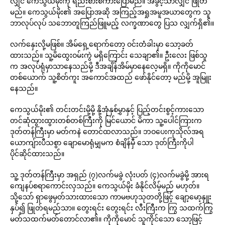
လျှင် ကေသွယ်မိုးကို ရည်းစားစကားပြောမည်။ အခွင့်သာလျှင် ဖြုတ်
မည်။ ကေသွယ်မိုး၏ အပြောအဆို အကြည့်အရှုအမူအယာတွေက သူ
ဘာလုပ်လုပ် သဘောတူကြည်ဖြူမည့် လက္ခဏာတွေ ပြသ လျှက်ရှိ၏။
လက်နှေးလို့မဖြစ်။ အိမ်ရှေ့ရောက်တော့ ဝင်းတံခါးမှာ သော့ခတ်
ထားသည်။ သူ့မိထွေးဝမ်းကွဲ မရှိကြောင်း သေချာ၏။ ဦးလေး ဖြစ်သူ
က အလုပ်ရုံမှာသာနေသည်မို့ ဒီအချိန်အိမ်မှာနေလေ့မရှိ။ ကိုကိုမောင်
တစ်ယောက် သူ့စိတ်ကူး အကောင်အထည် ဖော်နိုင်တော့ မည်မို့ အူမြူး
နေသည်။
ကေသွယ်မိုး၏ တင်းတင်းမို့မို့ နို့အုံနှစ်မွှာနှင့် ပြည့်တင်းစွင့်ကားသော
တင်ဆုံထွားထွားတစ်တစ်ကြီးကို မြင်ယောင် မိကာ သူ့ပေါင်ကြားက
ဒုတ်တန်ကြီးမှာ မတ်ကနဲ တောင်ထလာသည်။ ဘဝပေးကုသိုလ်အရ
ယောကျ်ားပီသစွာ ချောမောရုံမျှမက စံချိန်မှီ သော ဒုတ်ကြီးကိုပါ
ပိုင်ဆိုင်ထားသည်။
သူ့ ဒုတ်တန်ကြီးမှာ အရှည် (၇)လက်မခွဲ လုံးပတ် (၄)လက်မခွဲမို့ အားရ
ကျေနပ်စရာကောင်းလှသည်။ ကေသွယ်မိုး ခံနိုင်လိမ့်မည် မဟုတ်။
သို့သော် ရှာဖွေမှတ်သားထားသော ကာမဗဟုသုတတို့ဖြင့် ချော့မော့နှူး
နှပ်၍ ဖြုတ်ရမည်သာ။ တွေးရင်း တွေးရင်း လီးကြီးက ကြွ သထက်ကြွ
မတ်သထက်မတ်တောင်လာ၏။ ကိုကိုမောင် သူကိုင်သော သော့ဖြင့်