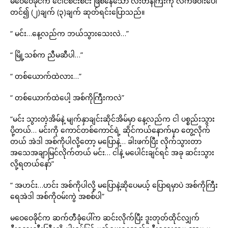
မဝေဝေခိုင်က ငေါင်စင်းစင်း ဖြစ်နေသော လီးတန်ကြီးကို လက်ဖဝါးပေါ်
တင်၍ (၂)ချက် (၃)ချက် ဆုတ်ရင်းပြောသည်။
“ မင်း…နေ့လည်က ဘယ်သွားသေးလဲ…”
“ မြို့သစ်က ညီမဆီပါ…”
“ တစ်ယောက်ထဲလား…”
“ တစ်ယောက်ထဲပေါ့ အစ်ကိုကြီးကလဲ”
“မင်း သွားတဲ့အိမ်နဲ့ မျက်နှာချင်းဆိုင်အိမ်မှာ နေ့လည်က ငါ ပစ္စည်းသွား
ပို့တယ်… မင်းကို ကောင်တစ်ကောင်ရဲ့ ဆိုင်ကယ်နောက်မှာ တွေ့လိုက်
တယ် အဲဒါ အစ်ကိုပါလို့တော့ မပြောနဲ့… ခါးဖက်ပြီး လိုက်သွားတာ
အသေအချာမြင်လိုက်တယ် မင်း… ငါနဲ့ မပေါင်းချင်ရင် အခု ဆင်းသွား
လို့ရတယ်နော်”
“ အဟင်း…ဟင်း အစ်ကိုပါလို့ မပြောနဲ့ဆိုပေမယ့် ပြောရမှာပဲ အစ်ကိုကြီး
ရေအဲဒါ အစ်ကိုဝမ်းကွဲ အစစ်ပါ”
မဝေဝေခိုင်က ဆက်တီခုံပေါ်က ဆင်းလိုက်ပြီး ဒူးတုတ်ထိုင်လျှက်