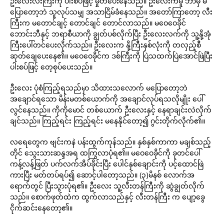
ဦးလေးလီးကြီးကို ပါးစပ်ဖြင့် မှုတ်ပေးနေသည်။ ဦးလေးကမူ ဘာမှ မ
ပြောတော့ဘဲ သူလုပ်သမျှ အသာငြိမ်ခံနေသည်။ အတော်ကြာတော့ လီး
ကြီးက မတောင်ချင့် တောင်ချင် တောင်လာသည်။ မဝေဝေခိုင်
ဘောင်းဘီနှင့် ဘရာစီယာကို ချွတ်ပစ်လိုက်ပြီး ဦးလေးလက်ကို သူ့နို့အုံ
ကြီးပေါ်တင်ပေးလိုက်သည်။ ဦးလေးက နို့ကြီးနှစ်လုံးကို တလှည့်စီ
ဆုတ်ချေပေးနေ၏။ မဝေဝေခိုင်က ဒစ်ကြီးကို ပြဲသထက်ပြဲအောင်ဖြဲပြီး
ပါးစပ်ဖြင့် တေ့စုပ်ပေးသည်။
ဦးလေး ပုံစံကြည့်ရသည်မှာ သိထားသလောက် မပြောတော့ဘဲ
အချောင်ရသော မိန်းမတစ်ယောက်ကို အချောင်လုပ်ရသလိုမျိုး ပေါ်
လွင်နေသည်။ ကိုကိုမောင် တစ်ယောက် ဦးလေးနှင့် နေရာချင်းလဲလိုက်
ချင်သည်။ ကြည့်ရင်း ကြည့်ရင်း မနေနိုင်တော့၍ ဂွင်းတိုက်လိုက်၏။
လရေတွေက ဗျင်းကနဲ ပန်းထွက်ကုန်သည်။ နှစ်နှစ်ကာကာ မချစ်သည့်
တိုင် သွေးသားဆန္ဒအရ ထကြွလာပုံရ၏။ မဝေဝေခိုင်ကို ခုတင်ပေါ်
ကန့်လန့်ဖြတ် ပက်လက်အိပ်ခိုင်းပြီး ပေါင်နှစ်ချောင်းကို ပင့်ထောင်ဖြဲ
ကားပြီး မတ်တပ်ရပ်၍ ဆောင့်ပါတော့သည်။ (၃)မိနစ် လောက်အ
ရောက်တွင် ပြီးသွားပုံရ၏။ ဦးလေး သူ့လီးတန်ကြီးကို ဆွဲချွတ်လိုက်
သည်။ စောက်ဖုတ်ထဲက ထွက်လာသည်နှင့် လီးတန်ကြီး က ပျော့ခွေ
ငိုက်ဆင်းနေတော့၏။