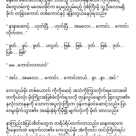
မိထွေးဝမ်းကွဲ မဝေဝေခိုင်က ပွေမည့်ပွမ်မည့် ပုံစံကြီးမို့ သူ့ဦးလေးမရှိ
ခိုက် တခြားကောင် တစ်ကောင်နှင့် ချိန်းတွယ်နေပုံရသည်။
“ နာနာဆောင့်…..ဟုတ်ပြီ….. ဟုတ်ပြီ….. အမလေး…. ကောင်း…. ကောင်း
လိုက်တာ…”
“ ဖွတ်…. ဖွပ်…. ဖွတ်…. ပလွတ်…. ဗြစ်…. ဗြစ်…. ဒုတ်…. ဗြစ်…. ဒုတ်….
ပြစ်….. ဗြစ်”
“ မမ…ကောင်းလားဟင်”
“ အင်း….အမလေး….. ကောင်း…. ကောင်းတယ်… နာ….နာ….အင်.”
ကေသွယ်မိုး တစ်ယောက် ကိုကိုမောင့် အသံကိုကြားလိုက်ရသောအခါ
တကိုယ်လုံး မိုးကြိုးအပြစ်ခံလိုက်ရသလို တုန်လှုပ်ချောက် ခြားသွား၏။
နှလုံးသားနုနုကို သောကအပူလုံးကြီးက ဒုန်းကနဲဝင်ဆောင့်သည်။ ပြာ
ဝေမူးမိုက်သွား၏။ အခန်းနံရံကိုမှီ၍ မျက်လုံးကို မှိတ် ထားသည်။
နာကြည်းခံပြင်းစိတ်တွေက တရိပ်ရိပ်တက်လာသည်။ မာနတရားက
ဦးနှောက်ထဲ ရောက်လာ၏။ ကေသွယ်မိုး အံကိုတင်း တင်းကြိတ်ရင်း