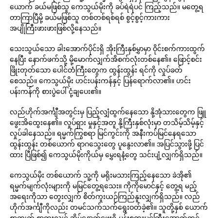
ယောက် ခယ်မဖြစ်သူ ကေသွယ်မိုးကို ခပ်ရဲရဲပင် ကြည့်သည်။ မတွေ့ရ
တာကြာပြီမို့ ခယ်မဖြစ်သူ တစ်တစ်ရစ်ရစ် စွင့်စွင့်ကားကား
အပျိုကြီးဖားဖားဖြစ်လို့နေသည်။
သေးသွယ်သော ခါးအောက်ပိုင်းရှိ အိုးကြီးနှစ်မွှာမှာ ဝိုင်းစက်ကားထွက်
နေပြီး နောက်ဖက်သို့ မို့မောက်လျှက်အိစက်လုံးတစ်နေ၏။ ဖြောင့်စင်း
ဖြိုးတုတ်သော ပေါင်တံကြီးတွေက ထွန်းထွန်း ရင်ကို လှုပ်ခတ်
စေသည်။ ကေသွယ်မိုး ဟင်းပန်းကန်နှင့် ပြန်ရောက်လာ၏။ ဟင်း
ပန်းကန်ကို စားပွဲပေါ် ငုံ့ချပေး၏။
လည်ဟိုက်အင်္ကျီအတွင်းမှ ပြည့်လျှံထွက်နေသော နို့အုံသားတွေက ဖြူ
ဖွေးအိထွေးနေ၏။ လှုပ်ရှား မှုနှင့်အတူ နို့ကြီးနှစ်လုံးမှာ တသိမ့်သိမ့်နှင့်
လှုပ်ခါနေသည်။ ရမ္မက်ကြွစရာ မြင်ကွင်းကို အနီးကပ်မြင်နေရသော
ထွန်းထွန်း တစ်ယောက် ရာဂသွေးတွေ ပူနွေးလာ၏။ အပြင်သွားဖို့ ပြင်
ထား ပြီဖြစ်၍ ကေသွယ်မိုးကိုယ်မှ မွှေးရနံ့တွေ သင်းပျံ့လျှက်ရှိသည်။
ကေသွယ်မိုး တစ်ယောက် သူ့ကို မရိုးမသားကြည့်နေသော ခဲအို၏
ရမ္မက်မျက်လုံးများကို မမြင်တွေ့ရသေး။ ကိုကိုမောင်နှင့် တွေ့ရ မည့်
အရေးကိုသာ တွေးလျှက် စိတ်ကူးယဉ်ကြည်နူးလျှက်ရှိသည်။ လည်
ဟိုက်အင်္ကျီကိုလည်း တမင်သက်သက်ရွေးဝတ်ခဲ့၏။ သူတို့နှစ် ယောက်
စာကျက် စာကူးလျှင် အိမ်နောက်ဖေးရှိ ပန်းစက္ကူပင်ကြီးအောက်တွင်