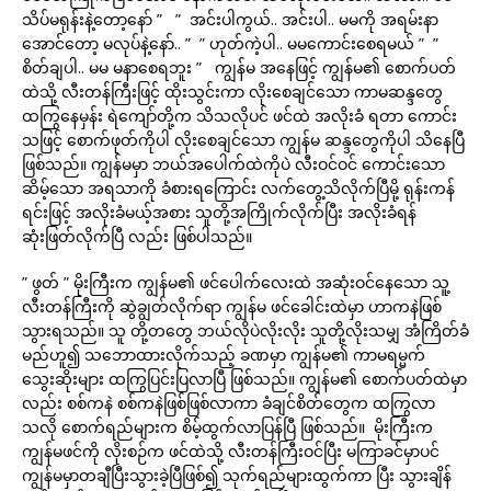
သိပ်မရုန်းနဲ့တော့နော် ” ” အင်းပါကွယ်.. အင်းပါ.. မမကို အရမ်းနာ
အောင်တော့ မလုပ်နဲ့နော်.. ” ” ဟုတ်ကဲ့ပါ.. မမကောင်းစေရမယ် ” ”
စိတ်ချပါ.. မမ မနာစေရဘူး ” ကျွန်မ အနေဖြင့် ကျွန်မ၏ စောက်ပတ်
ထဲသို့ လီးတန်ကြီးဖြင့် ထိုးသွင်းကာ လိုးစေချင်သော ကာမဆန္ဒတွေ
ထကြွနေမှန်း ရဲကျော်တို့က သိသလိုပင် ဖင်ထဲ အလိုးခံ ရတာ ကောင်း
သဖြင့် စောက်ဖုတ်ကိုပါ လိုးစေချင်သော ကျွန်မ ဆန္ဒတွေကိုပါ သိနေပြီ
ဖြစ်သည်။ ကျွန်မမှာ ဘယ်အပေါက်ထဲကိုပဲ လီးဝင်ဝင် ကောင်းသော
ဆိမ့်သော အရသာကို ခံစားရကြောင်း လက်တွေ့သိလိုက်ပြီမို့ ရုန်းကန်
ရင်းဖြင့် အလိုးခံမယ့်အစား သူတို့အကြိုက်လိုက်ပြီး အလိုးခံရန်
ဆုံးဖြတ်လိုက်ပြီ လည်း ဖြစ်ပါသည်။
” ဖွတ် ” မိုးကြီးက ကျွန်မ၏ ဖင်ပေါက်လေးထဲ အဆုံးဝင်နေသော သူ့
လီးတန်ကြီးကို ဆွဲချွတ်လိုက်ရာ ကျွန်မ ဖင်ခေါင်းထဲမှာ ဟာကနဲဖြစ်
သွားရသည်။ သူ တို့တတွေ ဘယ်လိုပဲလိုးလိုး သူတို့လိုးသမျှ အံကြိတ်ခံ
မည်ဟူ၍ သဘောထားလိုက်သည့် ခဏမှာ ကျွန်မ၏ ကာမရမ္မက်
သွေးဆိုးများ ထကြွပြင်းပြလာပြီ ဖြစ်သည်။ ကျွန်မ၏ စောက်ပတ်ထဲမှာ
လည်း စစ်ကနဲ စစ်ကနဲဖြစ်ဖြစ်လာကာ ခံချင်စိတ်တွေက ထကြွလာ
သလို စောက်ရည်များက စိမ့်ထွက်လာပြန်ပြီ ဖြစ်သည်။ မိုးကြီးက
ကျွန်မဖင်ကို လိုးစဉ်က ဖင်ထဲသို့ လီးတန်ကြီးဝင်ပြီး မကြာခင်မှာပင်
ကျွန်မမှာတချီပြီးသွားခဲ့ပြီဖြစ်၍ သုက်ရည်များထွက်ကာ ပြီး သွားချိန်