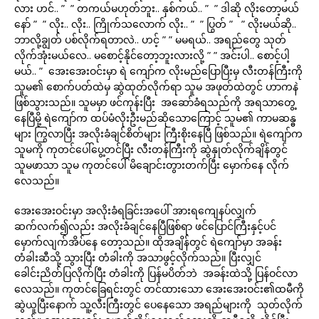
လား ဟင်.. ” ” တကယ်မဟုတ်ဘူး.. နှစ်ကယ်.. ” ” ဒါဆို လိုးတော့မယ်
နော် ” ” လိုး.. လိုး.. ကြိုက်သလောက် လိုး.. ” ” ပြွတ် ” ” လိုးမယ်ဆို..
ဘာလို့ချွတ် ပစ်လိုက်ရတာလဲ.. ဟင့် ” ” မမရယ်.. အရည်တွေ သုတ်
လိုက်အုံးမယ်လေ.. မစောင့်နိုင်တော့ဘူးလားလို့ ” ” အင်းပါ.. စောင့်ပါ့
မယ်.. ” အေးအေးဝင်းမှာ ရဲ ကျော်က လိုးမည်ပြောပြီးမှ လီးတန်ကြီးကို
သူမ၏ စောက်ပတ်ထဲမှ ဆွဲထုတ်လိုက်ရာ သူမ အဖုတ်ထဲတွင် ဟာကနဲ
ဖြစ်သွားသည်။ သူမမှာ ဖင်ကုန်းပြီး အဆော်ခံရသည်ကို အရသာတွေ့
နေပြီမို့ ရဲကျော်က ထပ်မံလိုးဦးမည်ဆိုသောကြောင့် သူမ၏ ကာမဆန္ဓ
များ ကြွလာပြီး အလိုးခံချင်စိတ်များ ကြီးစိုးနေပြီ ဖြစ်သည်။ ရဲကျော်က
သူမကို ကုတင်ပေါ်ပွေ့တင်ပြီး လီးတန်ကြီးကို ဆွဲနှုတ်လိုက်ချိန်တွင်
သူမဖာသာ သူမ ကုတင်ပေါ် မိချောင်းတွားတက်ပြီး မှောက်နေ လိုက်
လေသည်။
အေးအေးဝင်းမှာ အလိုးခံရခြင်းအပေါ် အားရကျေနပ်လျှက်
ဆက်လက်၍လည်း အလိုးခံချင်နေပြီဖြစ်ရာ ဖင်ပြောင်ကြီးနှင့်ပင်
မှောက်လျက်အိပ်နေ တော့သည်။ ထိုအချိန်တွင် ရဲကျော်မှာ အခန်း
တံခါးဆီသို့ သွားပြီး တံခါးကို အသာဖွင့်လိုက်သည်။ ပြီးလျှင်
ခေါင်းညိတ်ပြလိုက်ပြီး တံခါးကို ပြန်မပိတ်ဘဲ အခန်းထဲသို့ ပြန်ဝင်လာ
လေသည်။ ကုတင်ခြေရင်းတွင် တင်ထားသော အေးအေးဝင်း၏ထမီကို
ဆွဲယူပြီးနောက် သူ့လီးကြီးတွင် ပေနေသော အရည်များကို သုတ်လိုက်