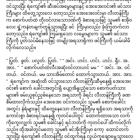
ဝင်သွားပြီး ရဲကျော်၏ ဆီးစပ်အမွှေးများနှင့် အေးအေးဝင်း၏ ဖင်သား
ကြီးများ ထိတွေ့သွားလေ တော့သည်။ အေးအေးဝင်းမှာ လီးတန်ကြီး
က စောက်ပတ်ထဲ တိုးဝင်လာသောဒဏ်ကို ခံစားရသဖြင့် သူမ၏ စအိုဝ
လေး ရှုံ့ကနဲတချက်တွန့်သွားရပြီး ဖင် ကြီးမှာလည်း ခုံးကြွတက်လာ
တော့သည်။ ရဲကျော်၏ ကြမ်းရှသော လမွှေးများက သူမ၏ ဖင်သား
ကြီးကို ပွတ်သပ်မိနေသဖြင့် တမျိုးအရသာရှိကာ ဖင်ကြီးကို ယမ်းခါမိ
လိုက်လေသည်။
” ပြွတ်.. ဖွတ်.. ပလွတ်.. ပြွတ်.. ” ” အင်း.. ဟင်း.. ဟင်း.. ဟင်း.. ရှီး.. အ..
အား.. ” ” စောက်ပတ်ထဲလီးအဆုံးဝင်လားဟင် မမ ” ” အင်း.. အ.. ဝင်
တယ်.. ဝင်တယ်.. မမ သားအိမ်တောင် ထောက်သွားတယ်.. အား.. အား..
” ရဲကျော်က အဆုံးထိ ဝင်သွားသော လီးတန်ကြီးဆီမှနေ၍ အေးအေး
ဝင်း၏ စောက် ခေါင်းအတွင်းရှိ ပျော့အိနူးညံ့သော စောက်ပတ်သား
များ၏ ဖမ်းယူစုပ်ညှစ်နေသော အရသာကို ခံရင်း လီးတန်ကြီးကို ခဏ
စိမ်ထားလိုက်သည်။ အေးအေး ဝင်းကလည်း သူမ၏ စောက်ခေါင်း
အတွင်း နံရံများနှင့် ထိတွေ့နေသော လီးတန်ကြီးမှ ရရှိသော အရသာကို
ကောင်းစွာ ခံစားရင်းမှနေ၍ ကုတင်ပေါ်တွင် ထောက်ထားသော လက်
ကိုကွေးလျှက် သူမ၏ ခေါင်းနှင့် ရင်ဘတ်ကို ကုတင်ပေါ် ထိကပ်လိုက်
သည်။ ထိုအခါတွင်မတော့ သူမ၏ ဖင်အိုးကြီးမှာ ကော့ ထောင်တက်
သွားပြီး ရဲကျော်၏ လီးတန်ကြီး ဝင်ထွက်ရန် လွယ်ကူချောမွေ့သွားလေ