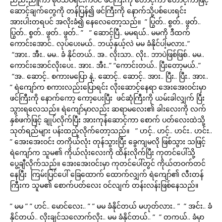
ဆောင့်ချက်တွေကို တန်ပြန်၍ ဖင်ကြီးကို နောက်သို့ပစ်ပေးရင်း
အားပါးတရပင် အလိုးခံ၍ နေလေတော့သည်။ ” ပြွတ်.. စွတ်.. ဖွတ်..
ပြွတ်.. စွတ်.. ဖွတ်.. ဖွတ်.. ” ” ဆောင့်ပြီ.. မမရယ်.. မမကို ဒီထက်
ကောင်းအောင်.. လုပ်ပေးမယ်.. ဘယ့်နှယ့်လဲ မမ ခံနိုင်ပါ့မလား..”
“အား.. အီး.. မမ.. ခံ နိုင်တယ်.. အ.. လိုးသာ.. လိုး.. ဘာပဲဖြစ်ဖြစ်.. မမ..
ကောင်းအောင်လိုးပေး.. အား.. အီး..” “ကောင်းတယ်.. ပြီးတော့မယ်..”
“အ.. ဆောင့်.. စကားမပြော နဲ့.. ဆောင့်.. ဆောင့်.. အား.. ပြီး.. ပြီး.. အား..
” ရဲကျော်က စကားလည်းပြောရင်း လိုးဆောင့်နေရာ အေးအေးဝင်းမှာ
ဖင်ကြီးကို နောက်ကော့ ကော့ပေးပြီး ဖင်ဆုံကြီးကို ယမ်းခါလျှက် ပြီး
သွားရလေသည်။ ရဲကျော်မှာလည်း ဆရာမလေး၏ ခါးလေးကို လက်
နှစ်ဖက်ဖြင့် ချုပ်လိုက်ပြီး အားကုန်ဆောင့်ကာ စောက် ပတ်လေးထဲသို့
သုတ်ရည်များ ပန်းထည့်လိုက်တော့သည်။ ” ဟင့်.. ဟင့်.. ဟင်း.. ဟင်း..
” အေးအေးဝင်း တကိုယ်လုံး တုန်သွားပြီး ခွေကျမလို ဖြစ်သွား သဖြင့်
ရဲကျော်က သူမ၏ ကိုယ်လုံးလေးကို ထိန်းလိုက်ပြီး ကုတင်ပေါ်သို့
ပွေ့ချီလိုက်သည်။ အေးအေးဝင်းမှာ ကုတင်ပေါ်တွင် ကိုယ်တဝက်တင်
နေပြီး ကြမ်းပြင်ပေါ် ခြေထောက် ထောက်လျှက် ရဲကျော်၏ လီးတန်
ကြီးက သူမ၏ စောက်ပတ်လေး ဝင်လျက် တန်းလန်းဖြစ်နေသည်။
” မမ ” ” ဟင်.. မောင်လေး.. ” ” မမ ခံနိုင်တယ် မဟုတ်လား.. ” ” အင်း.. ခံ
နိုင်တယ်.. လိုးချင်သလောက်လိုး.. မမ ခံနိုင်တယ်.. ” ” တကယ်.. ခံမှာ