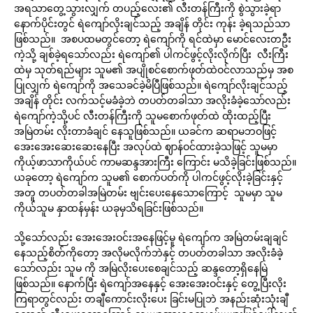
အရသာတွေ့သွားလျှက် တပည့်လေး၏ လီးတန်ကြီးကို စွဲသွားခဲ့ရာ
နောက်ပိုင်းတွင် ရဲကျော်လိုးချင်သည့် အချိန် တိုင်း ကုန်း ခဲ့ရသည်သာ
ဖြစ်သည်။ အစပထမတွင်တော့ ရဲကျော်ကို ရင်ထဲမှာ မောင်လေးတဦး
ကဲ့သို့ ချစ်ခဲ့ရသော်လည်း ရဲကျော်၏ ပါကင်ဖွင့်လိုးလိုက်ပြီး လီးကြီး
ထဲမှ သုတ်ရည်များ သူမ၏ အပျိုစင်စောက်ဖုတ်ထဲဝင်လာသည်မှ အစ
ပြုလျှက် ရဲကျော်ကို အသေခင်ခဲ့မိပြီဖြစ်သည်။ ရဲကျော်လိုးချင်သည့်
အချိန် တိုင်း လက်သင့်မခံခဲ့ဘဲ တပတ်တခါသာ အလိုးခံခဲ့သော်လည်း
ရဲကျော်ကဲ့သို့ပင် လီးတန်ကြီးကို သူမစောက်ဖုတ်ထဲ ထိုးထည့်ပြီး
အမြဲတမ်း လိုးတာခံချင် နေသူဖြစ်သည်။ ယခင်က ဆရာမဘဝဖြင့်
အေးအေးဆေးဆေးနေပြီး အလုပ်ထဲ ဈာန်ဝင်ထားခဲ့သဖြင့် သူမမှာ
ကိုယ့်ဖာသာကိုယ်ပင် ကာမဆန္ဒအားကြီး ကြောင်း မသိခဲ့ခြင်းဖြစ်သည်။
ယခုတော့ ရဲကျော်က သူမ၏ စောက်ပတ်ကို ပါကင်ဖွင့်လိုးခဲ့ခြင်းနှင့်
အတူ တပတ်တခါအမြဲတမ်း ဗျင်းပေးနေသောကြောင့် သူမမှာ သူမ
ကိုယ်သူမ နှာထန်မှန်း ယခုမှသိရခြင်းဖြစ်သည်။
သို့သော်လည်း အေးအေးဝင်းအနေဖြင့်မူ ရဲကျော်က အမြဲတမ်းချချင်
နေသည့်စိတ်ကိုတော့ အလိုမလိုက်ဘဲနှင့် တပတ်တခါသာ အလိုးခံခဲ့
သော်လည်း သူမ ကို အမြဲလိုးပေးစေချင်သည့် ဆန္ဒတော့ရှိနေမြဲ
ဖြစ်သည်။ နောက်ပြီး ရဲကျော်အနေနှင့် အေးအေးဝင်းနှင့် တွေ့ပြီးလိုး
ကြရာတွင်လည်း တချီကောင်းလိုးပေး ခြင်းမပြုဘဲ အနည်းဆုံးသုံးချီ