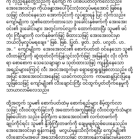
ကို လှည့်ရန်တွေ့သည်ကို ရဲကျော် က ပါးစပ်ပိတ်လိုက်လေသည်။
အေးအေးဝင်းမှာ ကိုယ်ခန္ဓာအပေါ်ပိုင်းလုံးဝလှုပ်မရအောင် ဖြစ်နေ
သဖြင့် လီးဝင်နေသော အောက်ပိုင်းကို လှုပ်ရှားရန် ပြင် လိုက်သည်။
ကျော်မျိုးက သူ၏ထောက်ထားသော ဒူးခေါင်းနှစ်ဖက်ကို အေးအေး
ဝင်း၏ ဒူးခေါင်းများ အတွင်းကပ်လျှက် ထောက်ထားပြီး သူမ၏ ဖင်
တုံး ကြီးများကို လက်နှစ်ဖက်ဖြင့် ဖိထားသဖြင့် အေးအေးဝင်းမှာ
ဘယ်လိုမှလှုပ်မရချေ။ ” ဗြစ်.. ဗြစ်.. ပြွတ်.. ဖွတ်.. ဒုတ်.. ပလွတ်.. ဟ..
အ.. ” ကျော်မျိုးက အေးအေးဝင်း၏ စောက်ပတ်ထဲ ဝင်နေသော သူ၏
လီးတန်ကြီးကို ဆွဲထုတ်လိုက်ပြန်သွင်းလိုက်ဖြင့် အမြန်ဆုံး လိုး လိုက်
ရာ စောစောက သေသေချာချာ မ သုတ်ထားသဖြင့် ကျန်ရှိနေသော
အရည်များကြောင့် လီး အဝင်အထွက်မှာ ရှောရှောရှုရှုဖြစ်လာသည်။ ထို့
အပြင် အေးအေးဝင်းအနေဖြင့် ယခင်ကတည်းက ကာမဆန္ဒပြင်းပြနေ
သူဖြစ်သဖြင့် ကျော်မျိုး၏ လီးချောင်းကြီး ဝင်ထွက်ပွတ်တိုက်နေမှုကို
သာယာလာမိလေသည်။
ထို့အတွက် သူမ၏ စောက်ပတ်ထဲမှ စောက်ရည်များ စိမ့်ထွက်လာ
သဖြင့် လီးဝင်ထွက်ခြင်းကို အထောက်အကူဖြစ်ပြီး လီးဝင်ထွက်သံများ
ဖြစ်ပေါ်လာ သည်။ မိုးကြီးက အေးအေးဝင်း၏ လက်တဖက်ကို
ချုပ်ကိုင်ရင်း သူမ၏ နို့အုံကြီးတဖက်ကို ချေမွဖျစ်ညှစ်ပေးနေသည်။
အေးအေးဝင်းမှာ ရုန်းကန်၍ မလွယ်မှန်းသိလိုက်ရပြီး ကျော်မျိုး၏
လိုးဆောင့်မှုအပေါ် အရသာရှိလာသဖြင့် တအားရုန်းကန်ခြင်းမပြုတော့