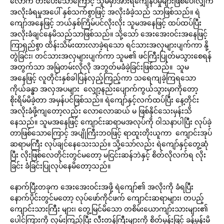
လောက် တီးပေးသောကြောင့် သူမမှာအားရကျေနပ်မှုများဖြစ်ပေါ်လျှက်
အလိုးခံရမှုအပေါ် နှစ်သက်စွာဖြင့် အလိုးခံခဲ့သည် သာဖြစ်သည်။ ရဲ
ကျော်အနေဖြင့် ဘယ်နှစ်ကြိမ်ပင်လိုးလိုး သူမအနေဖြင့် ထပ်ထပ်ပြီး
အလိုးခံချင်နေမိသည်သာဖြစ်သည်။ သို့သော် အေးအေးဝင်းအနေဖြင့်
ကြာရှည်စွာ ထိန်းသိမ်းထားလာခဲ့ရသော ရင်သားအလှများပျက်ကာ နို့
တွဲခြင်း၊ တင်သားအလှများပျက်ကာ သူမ၏ ဖင်ကြီးပြုတ်မသွားစေရန်
အတွက်သာ အမြဲတမ်းလိုလို အဘွတ်မခံခဲ့ခြင်းဖြစ်သည်။ သူမ
အနေဖြင့် လူတိုင်းနှစ်ခါပြန်လှည့်ကြည့်ကာ သရေကျခဲ့ကြရသော
ကိုယ်ခန္ဓာ အလှအပများ လျှော့နည်းပျောက်ကွယ်သွားမှာကိုတော့
စိုးရိမ်မိခဲ့တာ အမှန်ပင်ဖြစ်သည်။ ရဲကျော်နှင့်လက်ထပ်ပြီး နေ့တိုင်း
အလိုးခံဖို့ကျတော့လည်း လောလောဆယ် မ ဖြစ်နိုင်သေးမှန်းသိ
နေသည်။ သူမအနေဖြင့် ကျောင်းဆရာမအလုပ်ကို ဝါသနာပါပြီး လုပ်ခဲ့
တာဖြစ်သောကြောင့် အပျိုကြီးဘဝဖြင့် ရာထူးတိုးယူကာ ကျောင်းအုပ်
ဆရာမကြီး လုပ်ချင်နေသေးသည်။ သို့သော်လည်း ရဲကျော်နှင့်တွေ့ဆုံ
ပြီး လိုးဖြစ်လေတိုင်းတွင်မတော့ မငြင်းဆန်ဘဲနှင့် စိတ်လိုလက်ရ လိုး
ခြင်း ခံခြင်းပြုလုပ်နေမိတော့သည်။
နောက်ပြီးတခုက အေးအေးဝင်းအဖို့ ရဲကျော်၏ အလိုးကို ခံရပြီး
နောက်ပိုင်းတွင်မတော့ လုပ်ဖော်ကိုင်ဖက် ကျောင်းဆရာများ၊ တပည့်
ကျောင်းသားကြီး များ၊ တွေ့မြင်မိသော တစိမ်းယောကျာ်းသားများ၏
ပေါင်ကြားကို လှမ်းကြည့်ပြီး လီးတန်ကြီးများကို စိတ်မှန်းဖြင့် ခန့်မှန်းမိ