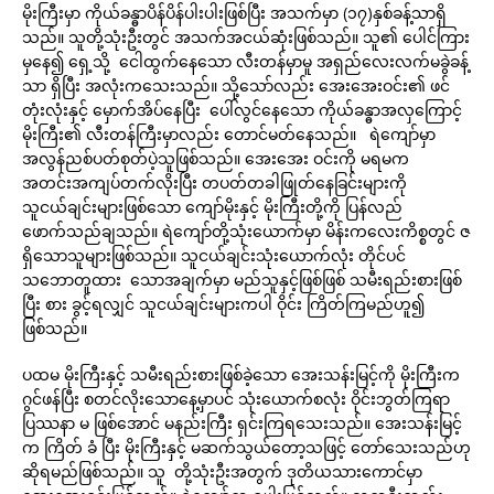
မိုးကြီးမှာ ကိုယ်ခန္ဓာပိန်ပိန်ပါးပါးဖြစ်ပြီး အသက်မှာ (၁၇)နှစ်ခန့်သာရှိ
သည်။ သူတို့သုံးဦးတွင် အသက်အငယ်ဆုံးဖြစ်သည်။ သူ၏ ပေါင်ကြား
မှနေ၍ ရှေ့သို့ ငေါထွက်နေသော လီးတန်မှာမူ အရှည်လေးလက်မခွဲခန့်
သာ ရှိပြီး အလုံးကသေးသည်။ သို့သော်လည်း အေးအေးဝင်း၏ ဖင်
တုံးလုံးနှင့် မှောက်အိပ်နေပြီး ပေါ်လွင်နေသော ကိုယ်ခန္ဓာအလှကြောင့်
မိုးကြီး၏ လီးတန်ကြီးမှာလည်း တောင်မတ်နေသည်။ ရဲကျော်မှာ
အလွန်ညစ်ပတ်စုတ်ပဲ့သူဖြစ်သည်။ အေးအေး ဝင်းကို မရမက
အတင်းအကျပ်တက်လိုးပြီး တပတ်တခါဖြုတ်နေခြင်းများကို
သူငယ်ချင်းများဖြစ်သော ကျော်မိုးနှင့် မိုးကြီးတို့ကို ပြန်လည်
ဖောက်သည်ချသည်။ ရဲကျော်တို့သုံးယောက်မှာ မိန်းကလေးကိစ္စတွင် ဇ
ရှိသောသူများဖြစ်သည်။ သူငယ်ချင်းသုံးယောက်လုံး တိုင်ပင်
သဘောတူထား သောအချက်မှာ မည်သူနှင့်ဖြစ်ဖြစ် သမီးရည်းစားဖြစ်
ပြီး စား ခွင့်ရလျှင် သူငယ်ချင်းများကပါ ဝိုင်း ကြိတ်ကြမည်ဟူ၍
ဖြစ်သည်။
ပထမ မိုးကြီးနှင့် သမီးရည်းစားဖြစ်ခဲ့သော အေးသန်းမြင့်ကို မိုးကြီးက
ဂွင်ဖန်ပြီး စတင်လိုးသောနေ့မှာပင် သုံးယောက်စလုံး ဝိုင်းဘွတ်ကြရာ
ပြဿနာ မ ဖြစ်အောင် မနည်းကြီး ရှင်းကြရသေးသည်။ အေးသန်းမြင့်
က ကြိတ် ခံ ပြီး မိုးကြီးနှင့် မဆက်သွယ်တော့သဖြင့် တော်သေးသည်ဟု
ဆိုရမည်ဖြစ်သည်။ သူ တို့သုံးဦးအတွက် ဒုတိယသားကောင်မှာ