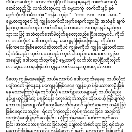
အိပ်ယာပေါ်တွင် ပက်လက်လှဲပြီး အိပ်နေရာမှနေ၍ တဖက်ဘေးသို့
စောင်းလှည့်ပြီး လက်သီးဆုပ်လျှက် မွေ့ယာကို လက်သီးနှင့် နှစ်
ချက်ထိုးလိုက်မိသည်။ ” ဘုန်း.. ဘုန်း..” “အား.. လား.. လား.. အား.. ”
မွေ့ယာထူထူပေါ်သို့ ကျွန်မလက်သီးချက်ရောက်သွားပြီး အသံနှစ် ချက်
မြည်သွားသော်လည်း လက်သီးဆုပ်ထားသော လက်မှာ နည်းနည်းနာ
သွားသဖြင့် အသံထွက်အော်မိလိုက်ရတော့သည်။ ပြီးတော့မှပင်.. ကိုယ်
က ဘယ်လိုဘဲ ဒေါသထွက်နေ၊ မကျေနပ်ဖြစ်နေဖြစ်နေ၊ ကိုယ်က
မိန်းကလေးဖြစ်နေတယ်ဆိုတာကိုပင် ကျွန်မကိုယ် ကျွန်မပြန်သတိထား
လိုက်မိသည်။ ဟုတ် တော့လည်း ဟုတ်ပါသည်။ စောစောက ကျွန်မ
အနေဖြင့် ဒေါသထွက်ထွက်နှင့် မွေ့ယာကို လက်သီးဆုပ်ပြီးထိုးလိုက်
တာ မွေ့ယာဘာမှမဖြစ်ဘဲ ကျွန်မ လက်သာနာသွားမဟုတ်လား။
ဒီတော့ ကျွန်မအနေဖြင့် ဘယ်လောက်ပဲ ဒေါသထွက်နေနေ၊ ဘယ်လိုဘဲ
မချိတင်ကဲဖြစ်နေနေ မကျေနပ်ဖြစ်နေနေ ကျွန်မမှာ မိန်းမသားတဦးဖြစ်
နေ သောကြောင့် ရဲကျော်တို့လို ယောက်ျားသားများနှင့် ဘယ်လိုနည်း
နှင့်မျှ ယှဉ်ပြိုင်လို့ မရနိုင်မှန်း တွေးမိလိုက်သည်။ သို့ပေမယ့် ဖြစ်ပျက်ခဲ့
သော အဖြစ်အပျ ကိကိုတွေးမိလေတိုင်းမှာပင် ရင်ထဲမှာတော့ တနုံ့နုံ့ဖြင့်
ဖြစ်နေရလေသည်။ ရဲကျော်ကိုလည်း လုပ်ရက်လေခြင်း၊ အချစ်ကို
အလွဲသုံးစားပြုရက်လေခြင်း၊ ယုံကြည်မှုအပေါ် စော်ကားရက်လေ
ခြင်း၊ အထင်သေးရက်လေခြင်းဟူ၍ မချိတင်ကဲစိတ်များဖြင့် ရင်ထဲမှာ
မကောင်းဖြစ်ရလေသည်။ လွန်ခဲ့သော ငါးရက် လောက်က ဖြစ်ပျက်ခဲ့