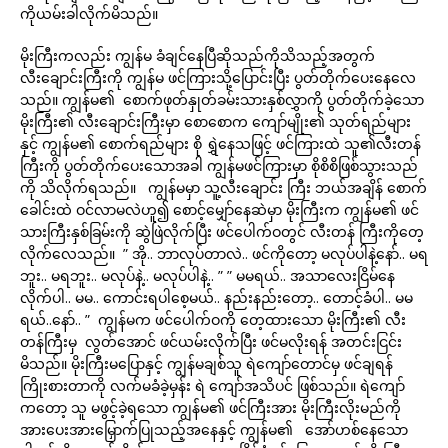
ကိုယမ်းခါလိုက်မိသည်။
မိုးကြီးကလည်း ကျွန်မ ခံချင်နေပြီဆိုသည်ကိုသိသည့်အတွက်
လီးချောင်းကြီးကို ကျွန်မ ဖင်ကြားသို့ပြောင်းပြီး ပွတ်တိုက်ပေးနေလေ
သည်။ ကျွန်မ၏ စောက်ဖုတ်နှုတ်ခမ်းသားနှစ်လွှာကို ပွတ်တိုက်ခဲ့သော
မိုးကြီး၏ လီးချောင်းကြီးမှာ စောစောက ကျော်မျိုး၏ သုတ်ရည်များ
နှင့် ကျွန်မ၏ စောက်ရည်များ စို ရွှဲနေသဖြင့် ဖင်ကြားထဲ သူ၏လီးတန်
ကြီးကို ပွတ်တိုက်ပေးသောအခါ ကျွန်မဖင်ကြားမှာ စိုစိစိဖြစ်သွားသည်
ကို သိလိုက်ရသည်။ ကျွန်မမှာ သူ့လီးချောင်း ကြီး ဘယ်အချိန် စောက်
ခေါင်းထဲ ဝင်လာမလဲဟူ၍ စောင့်မျှော်နေဆဲမှာ မိုးကြီးက ကျွန်မ၏ ဖင်
သားကြီးနှစ်ခြမ်းကို ဆွဲဖြဲလိုက်ပြီး ဖင်ပေါက်ဝတွင် လီးတန် ကြီးကိုတေ့
လိုက်လေသည်။ ” အို.. ဘာလုပ်တာလဲ.. ဖင်ကိုတော့ မလုပ်ပါနဲ့နော်.. မရ
ဘူး.. မရဘူး.. မလုပ်နဲ့.. မလုပ်ပါနဲ့.. ” ” မမရယ်.. အသာလေးငြိမ်နေ
လိုက်ပါ.. မမ.. ကောင်းရပါစေ့မယ်.. နည်းနည်းတော့.. တောင့်ခံပါ.. မမ
ရယ်..နော်.. ” ကျွန်မက ဖင်ပေါက်ဝကို တေ့ထားသော မိုးကြီး၏ လီး
တန်ကြီးမှ လွတ်အောင် ဖင်ယမ်းလိုက်ပြီး ဖင်မလိုးရန် အတင်းငြင်း
မိသည်။ မိုးကြီးမပြောနှင့် ကျွန်မချစ်သူ ရဲကျော်တောင်မှ ဖင်ချရန်
ကြိုးစားတာကို လက်မခံခဲ့မှန်း ရဲ ကျော်အသိပင် ဖြစ်သည်။ ရဲကျော်
ကတော့ သူ မဖွင့်ခဲ့ရသော ကျွန်မ၏ ဖင်ကြီးအား မိုးကြီးလိုးမည်ကို
အားပေးအားမြှောက်ပြုသည့်အနေနှင့် ကျွန်မ၏ အော်ဟစ်နေသော