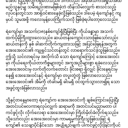
အောင် ပြည့်စုံလျှက်ရှိလေသည်။ ဒါကလည်း အခုအသက်အရွယ်အထိ
မည်သူနှင့်မျှ သမီးရည်းစားမဖြစ်ခဲ့ဘဲ ထိန်းသိမ်းလျှက် စာသင်သည့်
လုပ်ငန်းတွင်သာ အာရုံဝင်စားနေခဲ့လို့ဖြစ်သည်။ ဒါပေမဲ့ ရဲကျော်နှင့် ကျ
မှပင် သူမအဖို့ ကလေးမုန့်ပေးကြိုက်သလို ဖြစ်ခဲ့ရပါတော့လေသည်။
ရဲကျော်မှာ အသက်(၁၈)နှစ်ကျော်ရှိပြီဖြစ်ပြီး ကိုယ်ခန္ဓာမှာ အသက်
ထက်ပိုမိုကြီးထွားလေသည်။ ဆယ်တန်းကျောင်းသားဖြစ်သော်လည်း
ဆယ်တန်းကို နှစ် ခါဆက်တိုက်ကျထားသဖြင့် အပြင်ဖြေရန်အတွက်
အေးအေးဝင်း၏ ကျုရှင်သင်တန်းတွင် လာရောက်သင်ခဲ့သူဖြစ်သည်။
ဤသို့ သင်လာရင်းမှ အလိုက်သိ သော ရဲကျော်ကြောင့် အေးအေးဝင်း
မှာ ကိုယ်ရေးကိုယ်တာကိစ္စများတွင် အကူအညီများစွာ ရခဲ့လေသည်။
အေးအေးဝင်းမှ လက်တိုလက်တောင်း ခိုင်းစရာ ရှိလျှင် ခိုင်းနေရင်းမှ
နေ၍ အေးအေးဝင်းနှင့် ရဲကျော်မှာ တပူးတွဲတွဲ ဖြစ်လာလေသည်။
အေးအေးဝင်း၏ အိမ်ကို တံခါးမရှိ ဓါးမရှိ ဝင်ထွက်သွားလာ၍ရ သော
အခွင့်ထူးခံဖြစ်လာသည်။
သို့နှင့်တနေ့မှာတော့ ရဲကျော်က အေးအေးဝင်းကို ချစ်ကြောင်းပြောပြီး
အတင်းပင်ဗလကာရလုပ်လျှက် ဆရာမကို အတင်းပင်မညှာမတာ ပါ
ကင်ဖွင့်လိုး လိုက်လေရာ အေးအေးဝင်းမှာ ကြိတ်မှိတ်ခံလိုက်ရသည်။
သို့သော်လည်း အေးအေးဝင်းမှာ ကာမရမ္မက်ကြီးသူဖြစ်သဖြင့် ရဲ
ကျော်၏ သေချာပိုင်နိုင်သော အပျိုရည်ဖျက် ပါကင်ဖွင့်လိုးခြင်းကိုပင်