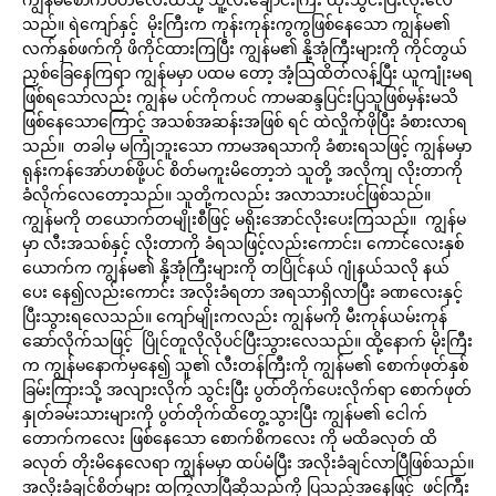
သည်။ ရဲကျော်နှင့် မိုးကြီးက ကုန်းကုန်းကွကွဖြစ်နေသော ကျွန်မ၏
လက်နှစ်ဖက်ကို ဖိကိုင်ထားကြပြီး ကျွန်မ၏ နို့အုံကြီးများကို ကိုင်တွယ်
ညှစ်ခြေနေကြရာ ကျွန်မမှာ ပထမ တော့ အံ့သြထိတ်လန့်ပြီး ယူကျုံးမရ
ဖြစ်ရသော်လည်း ကျွန်မ ပင်ကိုကပင် ကာမဆန္ဒပြင်းပြသူဖြစ်မှန်းမသိ
ဖြစ်နေသောကြောင့် အသစ်အဆန်းအဖြစ် ရင် ထဲလှိုက်ဖိုပြီး ခံစားလာရ
သည်။ တခါမှ မကြုံဘူးသော ကာမအရသာကို ခံစားရသဖြင့် ကျွန်မမှာ
ရုန်းကန်အော်ဟစ်ဖို့ပင် စိတ်မကူးမိတော့ဘဲ သူတို့ အလိုကျ လိုးတာကို
ခံလိုက်လေတော့သည်။ သူတို့ကလည်း အလာသားပင်ဖြစ်သည်။
ကျွန်မကို တယောက်တမျိုးစီဖြင့် မရိုးအောင်လိုးပေးကြသည်။ ကျွန်မ
မှာ လီးအသစ်နှင့် လိုးတာကို ခံရသဖြင့်လည်းကောင်း၊ ကောင်လေးနှစ်
ယောက်က ကျွန်မ၏ နို့အုံကြီးများကို တပြိုင်နယ် ဂျုံနယ်သလို နယ်
ပေး နေ၍လည်းကောင်း အလိုးခံရတာ အရသာရှိလာပြီး ခဏလေးနှင့်
ပြီးသွားရလေသည်။ ကျော်မျိုးကလည်း ကျွန်မကို မီးကုန်ယမ်းကုန်
ဆော်လိုက်သဖြင့် ပြိုင်တူလိုလိုပင်ပြီးသွားလေသည်။ ထို့နောက် မိုးကြီး
က ကျွန်မနောက်မှနေ၍ သူ၏ လီးတန်ကြီးကို ကျွန်မ၏ စောက်ဖုတ်နှစ်
ခြမ်းကြားသို့ အလျားလိုက် သွင်းပြီး ပွတ်တိုက်ပေးလိုက်ရာ စောက်ဖုတ်
နှုတ်ခမ်းသားများကို ပွတ်တိုက်ထိတွေ့သွားပြီး ကျွန်မ၏ ငေါက်
တောက်ကလေး ဖြစ်နေသော စောက်စိကလေး ကို မထိခလုတ် ထိ
ခလုတ် တိုးမိနေလေရာ ကျွန်မမှာ ထပ်မံပြီး အလိုးခံချင်လာပြီဖြစ်သည်။
အလိုးခံချင်စိတ်များ ထကြွလာပြီဆိုသည်ကို ပြသည့်အနေဖြင့် ဖင်ကြီး