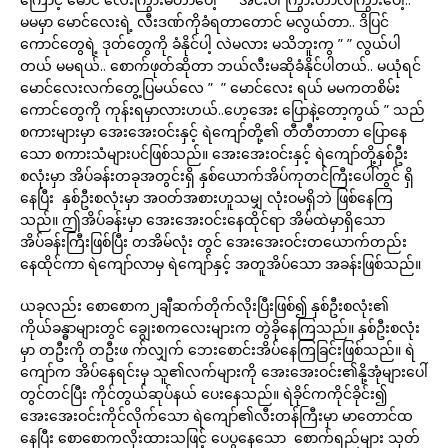
မမမှာ မောင်လေးရဲ့ လီးဒဏ်ကိုခံရတာတောင် မလွယ်တာ.. ဒိပြင်
ကောင်တွေရဲ့ ဒုတ်တွေကို ခံနိုင်ပါ့ လဲမလား မသိဘူးကွ ” ” လွယ်ပါ
တယ် မမရယ်.. စောက်ဖုတ်ဆိုတာ ဘယ်လီးမဆိုခံနိုင်ပါတယ်.. မယုံရင်
မောင်လေးလက်တွေ့ပြမယ်လေ ” ” မောင်လေး ရယ် မမကတစိမ်း
ကောင်တွေကို ကုန်းရမှာလားဟယ်..ဟေ့အေး ပြောနဲ့တော့ကွယ် ” သည်
စကားများမှာ အေးအေးဝင်းနှင့် ရဲကျော်တို့၏ တီတီတာတာ ပြောနေ
သော စကားသံများပင်ဖြစ်သည်။ အေးအေးဝင်းနှင့် ရဲကျော်တို့နှစ်ဦး
စလုံးမှာ အိပ်ခန်းတခုအတွင်းရှိ နှစ်ယောက်အိပ်ကုတင်ကြီးပေါ်တွင် ရှိ
နေပြီး နှစ်ဦးစလုံးမှာ အဝတ်အစားဟူသမျှ လုံးဝမရှိဘဲ ဖြစ်နေကြ
သည်။ ဤအိပ်ခန်းမှာ အေးအေးဝင်းနေထိုင်ရာ အိမ်ထဲမှာရှိသော
အိပ်ခန်းကြီးဖြစ်ပြီး တအိမ်လုံး တွင် အေးအေးဝင်းတယောက်တည်း
နေထိုင်ကာ ရဲကျော်လာမှ ရဲကျော်နှင့် အတူအိပ်သော အခန်းဖြစ်သည်။
ယခုလည်း စောစောက၂ချီဆက်တိုက်လိုးပြီးဖြစ်၍ နှစ်ဦးစလုံး၏
ကိုယ်ခန္ဓာများတွင် ချွေးစကလေးများက တွဲခိုနေကြသည်။ နှစ်ဦးစလုံး
မှာ တဦးကို တဦးဖ က်လျှက် ဘေးစောင်းအိပ်နေကြခြင်းဖြစ်သည်။ ရဲ
ကျော်က အိပ်နေရင်းမှ သူ၏လက်များကို အေးအေးဝင်း၏နို့အုံများပေါ်
တွင်တင်ပြီး ကိုင်တွယ်ဆုပ်နယ် ပေးနေသည်။ ရဲခိုင်ကကိုင်ခိုင်း၍
အေးအေးဝင်းကိုင်လိုက်သော ရဲကျော်၏လီးတန်ကြီးမှာ မာတောင်ထ
နေပြီး စောစောကလိုးထားသဖြင့် ပေပွနေသော စောက်ရည်များ သုတ်