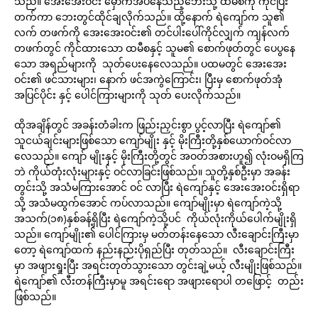
သည်။ အေးအေးဝင်း မှောက်အိပ်နေသည့်ဘေးသို့ ထမီစကို ကိုင်ပြီး
တက်ကာ ဘေးတွင်ထိုင်ချလိုက်သည်။ ထို့နောက် ရဲကျော်က သူ၏
လက် တဖက်ကို အေးအေးဝင်း၏ တင်ပါးပေါ်ကိုင်လျှက် ကျန်လက်
တဖက်တွင် ကိုင်ထားသော ထမီစနှင့် သူမ၏ စောက်ဖုတ်တွင် ပေပွနေ
သော အရည်များကို သုတ်ပေးနေလေသည်။ ပထမတွင် အေးအေး
ဝင်း၏ ဖင်သားများ၊ နောက် ဖင်အကွဲကြောင်း၊ ပြီးမှ စောက်ဖုတ်အုံ
အပြင်ပိုင်း နှင့် ပေါင်ကြားများကို သုတ် ပေးလိုက်သည်။
ထိုအချိန်တွင် အခန်းတံခါးက ဖြည်းညှင်းစွာ ပွင့်လာပြီး ရဲကျော်၏
သူငယ်ချင်းများဖြစ်သော ကျော်မျိုး နှင့် မိုးကြီးတို့နှစ်ယောက်ဝင်လာ
လေသည်။ ကျော် မျိုးနှင့် မိုးကြီးတို့တွင် အဝတ်အစားဟူ၍ လုံးဝမရှိကြ
ဘဲ ကိုယ်တုံးလုံးများနှင့် ဝင်လာခြင်းဖြစ်သည်။ သူတို့နှစ်ဦးမှာ အခန်း
တွင်းသို့ အသံမကြားအောင် ဝင် လာပြီး ရဲကျော်နှင့် အေးအေးဝင်းရှိရာ
သို့ အသံမထွက်အောင် ကပ်လာသည်။ ကျော်မျိုးမှာ ရဲကျော်ကဲ့သို့
အသက်(၁၈)နှစ်ခန့်ရှိပြီး ရဲကျော်ကဲ့သို့ပင် ကိုယ်လုံးကိုယ်ပေါက်မျိုးရှိ
သည်။ ကျော်မျိုး၏ ပေါင်ကြားမှ မတ်တန်းနေသော လီးချောင်းကြီးမှာ
တော့ ရဲကျော်ထက် နည်းနည်းပိုရှည်ပြီး တုတ်သည်။ လီးချောင်းကြီး
မှာ အဖျားရှုးပြီး အရင်းတုတ်သွားသော တွင်းချဲ့မယ့် လီးမျိုးဖြစ်သည်။
ရဲကျော်၏ လီးတန်ကြီးမှာမူ အရင်းရော အဖျားရောပါ တဖြောင့် တည်း
ဖြစ်သည်။