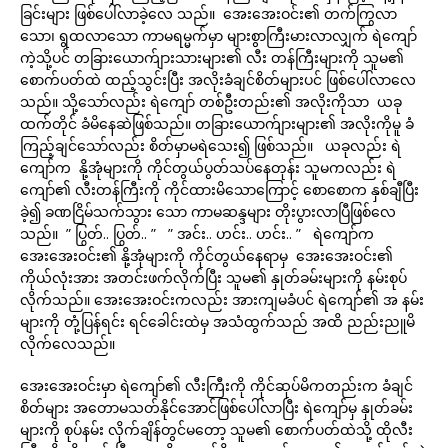
ခြင်းများ ဖြစ်ပေါ်လာခဲ့လေ သည်။ အေးအေးဝင်း၏ တက်ကြွလာ
သော၊ ရွထလာသော ကာမရမ္မက်မှာ များစွာကြီးမားလာလျှက် ရဲကျော်
ကဲ့သို့ပင် တခြားယောက်ျားသားများ၏ လီး တန်ကြီးများကို သူမ၏
စောက်ပတ်ထဲ ထည့်သွင်းပြီး အလိုးခံချင်စိတ်များပင် ဖြစ်ပေါ်လာလေ
သည်။ သို့သော်လည်း ရဲကျော် တစ်ဦးတည်း၏ အလိုးကိုသာ ယခု
ထက်တိုင် ခံမိနေဆဲဖြစ်သည်။ တခြားယောက်ျားများ၏ အလိုးကိုမူ ခံ
ကြည့်ချင်သော်လည်း စိတ်မှာမရဲသေး၍ ဖြစ်သည်။ ယခုလည်း ရဲ
ကျော်က နို့အုံများကို ကိုင်တွယ်ပွတ်သပ်နေတုန်း သူမကလည်း ရဲ
ကျော်၏ လီးတန်ကြီးကို ကိုင်ထားမိသောကြောင့် စောစောက နှစ်ချီပြီး
ခဲ့၍ ခဏငြိမ်သက်သွား သော ကာမဆန္ဒများ တိုးပွားလာပြီဖြစ်လေ
သည်။ ” ပြွတ်.. ပြွတ်.. ” ” အင်း.. ဟင်း.. ဟင်း.. ” ရဲကျော်က
အေးအေးဝင်း၏ နို့အုံများကို ကိုင်တွယ်နေရာမှ အေးအေးဝင်း၏
ကိုယ်လုံးအား အတင်းဖက်လိုက်ပြီး သူမ၏ နှုတ်ခမ်းများကို နမ်းစုပ်
လိုက်သည်။ အေးအေးဝင်းကလည်း အားကျမခံပင် ရဲကျော်၏ အ နမ်း
များကို တုံ့ပြန်ရင်း ရင်ခေါင်းထဲမှ အသံထွက်သည် အထိ ညည်းညူမိ
လိုက်လေသည်။
အေးအေးဝင်းမှာ ရဲကျော်၏ လီးကြီးကို ကိုင်ဆုပ်မိကတည်းက ခံချင်
စိတ်များ အတောမသတ်နိုင်အောင်ဖြစ်ပေါ်လာပြီး ရဲကျော်မှ နှုတ်ခမ်း
များကို စုပ်နမ်း လိုက်ချိန်တွင်မတော့ သူမ၏ စောက်ပတ်ထဲသို့ ထိုလီး