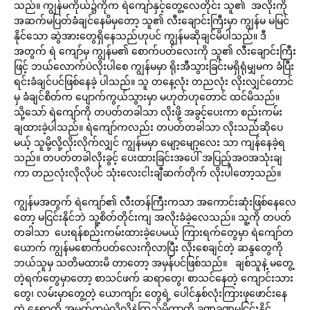
သည်။ ကျွန်မကိုယ်၌ကိုက ရဲကျော်နှင့်တွေ့လေတိုင်း သူ၏ အလိုးကို
အဆက်မပြတ်ခံချင်နေမိမှတော့ သူ၏ လီးချောင်းကြီးမှာ ကျွန်မ မမြင်
နိုင်သော ဆွဲအားတွေရှိနေသည်ဟုပင် ကျွန်မဆိုချင်မိပါသည်။ ဒီ
အတွက် ရဲ ကျော်မှ ကျွန်မ၏ စောက်ပတ်လေးကို သူ၏ လီးချောင်းကြီး
ဖြင့် ဘယ်လောက်ပဲလိုးပါစေ ကျွန်မမှာ ရိုးအီသွားခြင်းမရှိရုံမျှမက ခံပြီး
ရင်းခံချင်ပင်ဖြစ်နေခဲ့ ပါသည်။ သူ တနေ့လုံး တညလုံး လိုးလျှင်တောင်
မှ ခံချင်စိတ်က ပျောက်ကွယ်သွားမှာ မဟုတ်ဟုတောင် ထင်မိသည်။
သို့သော် ရဲကျော်ကို တပတ်တခါသာ လိုးဖို့ အခွင့်ပေးကာ စည်းကမ်း
ချထားခဲ့ပါသည်။ ရဲကျော်ကလည်း တပတ်တခါသာ လိုးသည်ဆိုပေ
မယ့် သူမို့လို့လိုးလိုက်လျှင် ကျွန်မမှာ မျော့မျော့လေး သာ ကျန်နေခဲ့ရ
သည်။ တပတ်တခါလိုးခွင့် ပေးထားခြင်းအပေါ် အပြည့်အဝအသုံးချ
ကာ တညလုံးလိုလိုပင် သုံးလေးငါးချီဆက်တိုက် လိုးပါတော့သည်။
ကျွန်မအတွက် ရဲကျော်၏ လီးတန်ကြီးကသာ အကောင်းဆုံးဖြစ်နေလေ
တော့ မငြင်းနိုင်ဘဲ သူ့စိတ်တိုင်းကျ အလိုးခံခဲ့လေသည်။ သူ့ကို တပတ်
တခါသာ ပေးရန်စည်းကမ်းထားခဲ့ပေမယ့် ကြားရက်တွေမှာ ရဲကျော်တ
ယောက် ကျွန်မစောက်ပတ်လေးကိုလာပြီး လိုးစေချင်တဲ့ ဆန္ဒတွေကို
ဘယ်သူမှ သတိမထားမိ တာတော့ အမှန်ပင်ဖြစ်သည်။ ချစ်သူနဲ့ မတွေ့
တဲ့ရက်တွေမှာတော့ စာသင်ဖက် ဆရာတွေ၊ စာသင်နေတဲ့ ကျောင်းသား
တွေ၊ လမ်းမှာတွေ့တဲ့ ယောကျာ်း တွေရဲ့ ပေါင်နှစ်လုံးကြားဖုဖောင်းနေ
တဲ့ နေရာကို အမှတ်တမဲ့လိုလိုနဲ့ကြည့်မိတာကို ခဏခဏမငြင်းနိုင်