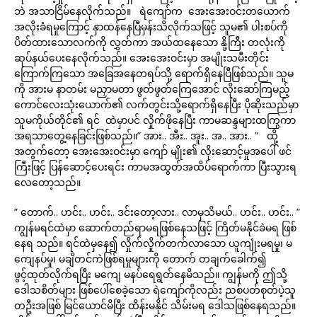
ဘဲ အသာငြိမ်နေလိုက်သည်။ ရဲကျော်က အေးအေးဝင်းတယောက်
အလိုးခံရမှုကြောင့် နှာထန်နေပြီမှန်းသိလိုက်သဖြင့် သူမ၏ ပါးစပ်ကို
ပိတ်ထားသောလက်ကို လွှတ်ကာ အယ်ထနေသော နို့ကြီး တလုံးကို
ဆုပ်နယ်ပေးနေလိုက်သည်။ အေးအေးဝင်းမှာ အမျိုးသမီးတိုင်း
ကြောက်ကြသော အခြေအနေတရပ်သို့ ရောက်ရှိနေပြီဖြစ်သည်။ သူမ
ကို အားမ နာတမ်း မညှာမတာ ဖွတ်ဖွတ်ကြေအောင် လိုးဆော်ကြမည့်
ကောင်လေးသုံးယောက်၏ လက်တွင်းသို့ရောက်ရှိနေပြီး ပိုဆိုးသည်မှာ
သူမကိုယ်တိုင်၏ ရင် ထဲမှာပင် လှိုက်ဖိုနေပြီး ကာမဆန္ဒများထကြွကာ
အရသာတွေ့နေခြင်းဖြစ်သည်။” အား.. အီး.. အူး.. အ.. အား.. ” ထို့
အတွက်တော့ အေးအေးဝင်းမှာ ကျော် မျိုး၏ လိုးဆောင့်မှုအပေါ် ဖင်
ကြီးဖြင့် ပြန်ဆောင့်ပေးရင်း ကာမအထွတ်အထိပ်ရောက်ကာ ပြီးသွားရ
လေတော့သည်။
” တောက်.. ဟင်း.. ဟင်း.. ဒင်းတော့လား.. လာမှသိမယ်.. ဟင်း.. ဟင်း.. ”
ကျွန်မရင်ထဲမှာ ဆောက်တည်ရာမရဖြစ်နေသဖြင့် ကြိတ်မနိုင်ခဲမရ ဖြစ်
နေရ သည်။ ရင်ထဲမှနေ၍ လှိုက်လှိုက်တက်လာသော ယူကျုံးမရမှု၊ မ
ကျေနပ်မှု၊ မချိတင်ကဲဖြစ်ရမှုများကို တောက် တချက်ခေါက်၍
ဖွင့်ထုတ်လိုက်ရပြီး မကျေ မနပ်ရေရွတ်နေမိသည်။ ကျွန်မကို ဤသို့
ဒေါသစိတ်များ ဖြစ်ပေါ်စေခဲ့သော ရဲကျော်ကိုလည်း ညစ်ပတ်စုတ်ပဲ့သူ
တဦးအဖြစ် မြင်ယောင်မိပြီး ထိန်းမနိုင် သိမ်းမရ ဒေါသဖြစ်နေရသည်။