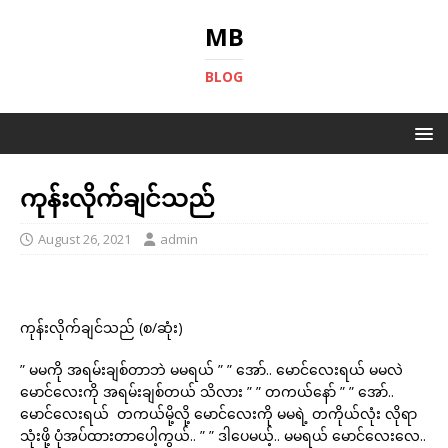
MB
BLOG
ကုန်းလိုက်ချင်သည်
August 26, 2021
admin
ကုန်းလိုက်ချင်သည် (စ/ဆုံး)
” မမကို အရမ်းချစ်တာဘဲ မမရယ် ” ” အော်.. မောင်လေးရယ် မမလဲ
မောင်လေးကို အရမ်းချစ်တယ် သိလား ” ” တကယ်နော် ” ” အော်..
မောင်လေးရယ် တကယ်မို့လို့ မောင်လေးကို မမရဲ့ တကိုယ်လုံး လိုရာ
သုံးဖို့ ပုံအပ်ထားတာပေါ့ကွယ်.. ” ” ဒါပေမယ့်.. မမရယ် မောင်လေးလေ..