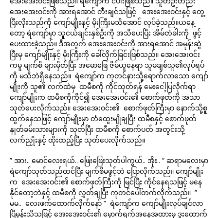
အေးအေးဝင်းဖြစ်သည်။ ရဲကျော်က ငပါးဖြစ်သည်။ သူတဦးတည်း
အေးအေးဝင်းကို အားရအောင် တီးချင်သဖြင့် အေးအေးဝင်းနှင့် တွေ့
ပြီးလိုးသည်ကို ကျော်မျိုးနှင့် မိုးကြီးမသိအောင် လုပ်ခဲ့သည်။ယနေ့
တော့ ရဲကျော်မှာ သူငယ်ချင်းနှစ်ဦးကို အသိပေးပြီး အိမ်တံခါးကို ဖွင့်
ပေးထားခဲ့သည်။ ဒီအတွက် အေးအေးဝင်းကို အားရအောင် အမုန်းဆွဲ
ပြီးမှ ကျော်မျိုးနှင့် မိုးကြီးကို ခေါ်လိုက်ခြင်းဖြစ်သည်။ အေးအေးဝင်း
ကမူ မျက်စိ များမှိတ်ပြီး အမောဖြေ ဇိမ်ယူနေရာ သူမချစ်သူ၏လုပ်ရပ်
ကို မသိဘဲရှိနေသည်။ ရဲကျော်က ကုတင်နားသို့ရောက်လာသော ကျော်
မျိုးကို သူ၏ လက်ထဲမှ ထမီစကို ကိုင်သုတ်ရန် မေးငေါ့ပြလိုက်ရာ
ကျော်မျိုးက ထမီစကိုကိုင်၍ အေးအေးဝင်း၏ စောက်ဖုတ်ကို အသာ
သုတ်ပေးလိုက်သည်။ အေးအေးဝင်း၏ စောက်ဖုတ်ကြီးမှာ နောက်သို့စူ
ထွက်နေသဖြင့် ကျော်မျိုးမှာ တံထွေးမျိုချပြီး ထမီစနှင့် စောက်ဖုတ်
နှုတ်ခမ်းသားများကို သုတ်ပြီး ထမီစကို စောက်ပတ် အတွင်းသို့
လက်ညှိုးနှင့် ထိုးထည့်ပြီး သုတ်ပေးလိုက်သည်။
” အား.. မောင်လေးရယ်.. ဖြေးဖြေးသုတ်ပါကွယ်.. အိုး.. ” ဆရာမလေးမှာ
ရဲကျော်သုတ်သည်ထင်ပြီး မျက်စိမဖွင့်ဘဲ ပြောလိုက်သည်။ ကျော်မျိုး
က အေးအေးဝင်း၏ စောက်ဖုတ်ကြီးကို မြင်ပြီး ကိုင်နေရသဖြင့် မနေ
နိုင်တော့ဘဲနှင့် ထမီစကို လွှတ်ချပြီး ကုတင်ပေါ်တက်လိုက်သည်။ ”
မမ.. လေးဖက်ထောက်လိုက်နော် ” ရဲကျော်က ကျော်မျိုးလုပ်ချင်လာ
ပြီမှန်းသိသဖြင့် အေးအေးဝင်း၏ မှောက်ရက်အနေအထားမှ ဒူးထောက်