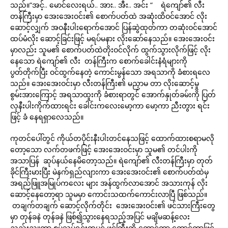
သည်။“အင့်.. မောင်လေးရယ်.. အား.. အီး.. အင်း “ ရဲကျော်၏ လီး
တန်ကြီးမှာ အေးအေးဝင်း၏ စောက်ပတ်ထဲ အဆုံးထိဝင်အောင် လိုး
ဆောင့်လျှက် အဝနီးပါးရောက်အောင် ပြန်ဆွဲထုတ်ကာ တဆုံးဝင်အောင်
ထပ်မံလိုး ဆောင့်ခြင်းဖြင့် မရပ်မနား လိုးဆော်နေသည်။ အေးအေးဝင်း
မှာလည်း သူမ၏ စောက်ပတ်ထဲတိုးဝင်လိုက် ထွက်သွားလိုက်ဖြင့် လိုး
နေသော ရဲကျော်၏ လီး တန်ကြီးက စောက်ခေါင်းနံရံများကို
ပွတ်တိုက်ပြီး ဝင်ထွက်နေတဲ့ ကောင်းမွန်သော အရသာကို ခံစားရလေ
သည်။ အေးအေးဝင်းမှာ လီးတန်ကြီး၏ မညှာမ တာ လိုးဆောင့်မှု
စွမ်းအားကြောင့် အရသာထူးကို ခံစားရာတွင် အောက်နှုတ်ခမ်းကို ပြတ်
လုနီးပါးကိုက်ထားရင်း ခေါင်းကလေးမော့ကာ မော့ကာ ညီးတွား ရင်း
ဖြင့် ခံ နေရရှာလေသည်။
ကုတင်ပေါ်တွင် ကိုယ်တပိုင်းနီးပါးတင်နေသဖြင့် ထောက်ထားစရာမလို
တော့သော လက်တဖက်ဖြင့် အေးအေးဝင်းမှာ သူမ၏ တင်ပါးကို
အသာပြန် ဆုပ်နယ်နေမိတော့သည်။ ရဲကျော်၏ လီးတန်ကြီးမှာ တုတ်
ခိုင်ကြီးမားပြီး မဲနက်ရှည်လျားကာ အေးအေးဝင်း၏ စောက်ပတ်ထဲမှ
အရည်ဖြူအမြုပ်ကလေး များ အန်ထွက်လာအောင် အသားကုန် လိုး
ဆောင့်နေတော့ရာ သူမမှာ ကောင်းသထက်ကောင်းလာပြီ ဖြစ်သည်။
တချက်တချက် ဆောင့်လိုက်တိုင်း အေးအေးဝင်း၏ ဖင်သားကြီးတွေ
မှာ တုန်ခနဲ တုန်ခနဲ ဖြစ်၍သွားနေရသည့်အပြင် မချိမဆန့်လေး
ညည်းညူကာ စုပ်သပ်ရင်းကပင် ဖင်ကြီးကို တောင့်ကာ တောင့်ကာဖြင့်