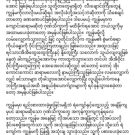
အောင် ဖြစ်ခဲ့ရပါသည်။ သူတို့တတွေမှာရှိတဲ့ လီးချောင်းကြီးတွေနဲ့
ကျွန်မကိုလာလိုးမယ်ဆိုရင် အလိုးခံဘို့အသင့်ဘဲဆိုတာကို သိစေချင်
တာတော့ ခဏခဏပင်ဖြစ်ခဲ့ရပါသည်။ ဒါပေမယ့် ကျွန်မမှာက
ကျောင်းဆရာမဆိုတဲ့ ဂုဏ်သိက္ခာကို မထိခိုက်ရအောင် ဘယ်သူ့ကိုမှ
အထာမပေးခဲ့တာတော့ အမှန်ပင်ဖြစ်ပါသည်။ ကျွန်မမို့လို့
လမ်းလျှောက်သွားလျှင် ဖြင့် လူတိုင်းလိုလိုက ကျွန်မ၏ စွဲမက်စရာ
ကိုယ်ခန္ဓာကို ဝိုင်းကြည့်ကြတာချည်း ဖြစ်လေသည်။ အထူးသဖြင့်
ရင်သားအိအိထွေးထွေးကြီးနှင့် နို့တွေကြီး သလောက် သွယ်လျလျဖြစ်
နေတဲ့ ခါးကျဉ်ကျဉ်အောက်မှ ကားထွက်သွားသော တင်ပါး အိအိဝိုင်း
ဝိုင်းကြီးတွေကြောင့် အေးအေးဝင်းဆိုလျှင် ဖင်တောင့် တောင့် အိုး
ကောင်းကောင်း ဆရာမလေးလို့ နာမည်ကြီးသူဖြစ်သည်။ လမ်းလျှောက်
လျှင် ဖင်သားများ တုံခါသွားအောင်လျှောက်ပြီး လူပျိုပေါက်ကနေ
ဘကြီးအရွယ်အထိ အရွယ်စုံယောက်ျားများကို ရင်ခုန်သွားစေခဲ့တာ
တော့ အမှန်ပင်ဖြစ်ပါသည်။
ကျွန်မမှာ ရည်းစားထားခဲ့ဖူးခြင်းမရှိဘဲ ရဲကျော်နှင့်တွေ့သည့် အချိန်ကျ
မှပင် ဆရာမဆိုသော ဂုဏ်သိက္ခာတွေ အကုန်ကွာကျကုန်ရလေ
တော့သည်။ ကျွန်မ အနေဖြင့် လိုအပ်သော အချိန်တွင် လိုအပ်သလို
ခိုင်းစေဖို့အတွက်သာ သူ့ကို အသုံးချခဲ့ခြင်းသာဖြစ်သည်။ သို့သော် ရဲ
ကျော်က ကျွန်မကို ပြန်၍ အသုံးချ သွားခဲ့သည်။ သူ့ကို ပစားပေးခဲ့သော