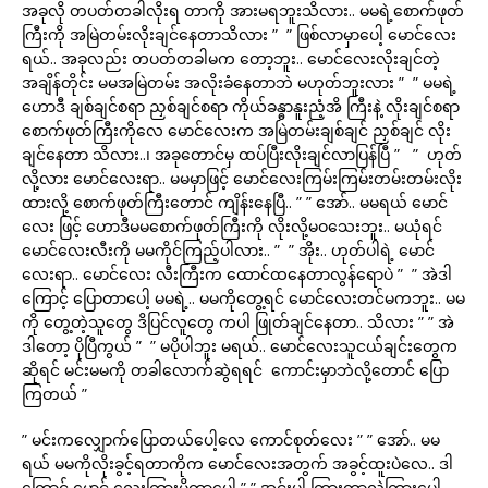
အခုလို တပတ်တခါလိုးရ တာကို အားမရဘူးသိလား.. မမရဲ့စောက်ဖုတ်
ကြီးကို အမြဲတမ်းလိုးချင်နေတာသိလား ” ” ဖြစ်လာမှာပေါ့ မောင်လေး
ရယ်.. အခုလည်း တပတ်တခါမက တော့ဘူး.. မောင်လေးလိုးချင်တဲ့
အချိန်တိုင်း မမအမြဲတမ်း အလိုးခံနေတာဘဲ မဟုတ်ဘူးလား ” ” မမရဲ့
ဟောဒီ ချစ်ချင်စရာ ညှစ်ချင်စရာ ကိုယ်ခန္ဓာနူးညံ့အိ ကြီးနဲ့ လိုးချင်စရာ
စောက်ဖုတ်ကြီးကိုလေ မောင်လေးက အမြဲတမ်းချစ်ချင် ညှစ်ချင် လိုး
ချင်နေတာ သိလား..၊ အခုတောင်မှ ထပ်ပြီးလိုးချင်လာပြန်ပြီ ” ” ဟုတ်
လို့လား မောင်လေးရာ.. မမမှာဖြင့် မောင်လေးကြမ်းကြမ်းတမ်းတမ်းလိုး
ထားလို့ စောက်ဖုတ်ကြီးတောင် ကျိန်းနေပြီ.. ” ” အော်.. မမရယ် မောင်
လေး ဖြင့် ဟောဒီမမစောက်ဖုတ်ကြီးကို လိုးလို့မဝသေးဘူး.. မယုံရင်
မောင်လေးလီးကို မမကိုင်ကြည့်ပါလား.. ” ” အိုး.. ဟုတ်ပါရဲ့ မောင်
လေးရာ.. မောင်လေး လီးကြီးက ထောင်ထနေတာလွန်ရောပဲ ” ” အဲဒါ
ကြောင့် ပြောတာပေါ့ မမရဲ့.. မမကိုတွေ့ရင် မောင်လေးတင်မကဘူး.. မမ
ကို တွေ့တဲ့သူတွေ ဒိပြင်လူတွေ ကပါ ဖြုတ်ချင်နေတာ.. သိလား ” ” အဲ
ဒါတော့ ပိုပြီကွယ် ” ” မပိုပါဘူး မရယ်.. မောင်လေးသူငယ်ချင်းတွေက
ဆိုရင် မင်းမမကို တခါလောက်ဆွဲရရင် ကောင်းမှာဘဲလို့တောင် ပြော
ကြတယ် ”
” မင်းကလျှောက်ပြောတယ်ပေါ့လေ ကောင်စုတ်လေး ” ” အော်.. မမ
ရယ် မမကိုလိုးခွင့်ရတာကိုက မောင်လေးအတွက် အခွင့်ထူးပဲလေ.. ဒါ
ကြောင့် မောင် လေးကြွားမိတာပေါ့ ” ” အင်းပါ ကြွားတာလဲကြွားပေါ့..