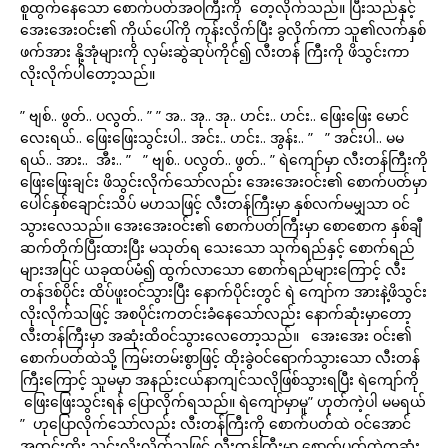
စူထွက်နေသော စောက်ပတ်အဝကြီးကို တေ့လိုက်သည်။ ပြီးသည်နှင့်
အေးအေးဝင်း၏ ကိုယ်ပေါ်ကို ကုန်းလိုက်ပြီး ခွလိုက်ကာ သူ၏လက်နှစ်
ဖက်အား နို့အုံများကို လှမ်းဆွဲဆုပ်ကိုင်၍ လီးတန် ကြီးကို ဖိသွင်းကာ
လိုးလိုက်ပါတော့သည်။
” ဗျစ်.. ဖွတ်.. ပလွတ်.. ” ” အ.. အု.. အု.. ဟင်း.. ဟင်း.. ဖြေးဖြေး မောင်
လေးရယ်.. ဖြေးဖြေးသွင်းပါ.. အင်း.. ဟင်း.. အွန်း.. ” ” အင်းပါ.. မမ
ရယ်.. အား.. အီး.. ” ” ဗျစ်.. ပလွတ်.. ဖွတ်.. ” ရဲကျော်မှာ လီးတန်ကြီးကို
ဖြေးဖြေးချင်း ဖိသွင်းလိုက်သော်လည်း အေးအေးဝင်း၏ စောက်ပတ်မှာ
ပေါင်နှစ်ချောင်းသိပ် မဟသဖြင့် လီးတန်ကြီးမှာ နှစ်လက်မမျှသာ ဝင်
သွားလေသည်။ အေးအေးဝင်း၏ စောက်ပတ်ကြီးမှာ စောစောက နှစ်ချီ
ဆက်တိုက်ပြီးထားပြီး မသုတ်ရ သေးသော သုက်ရည်နှင့် စောက်ရည်
များအပြင် ယခုထပ်မံ၍ ထွက်လာသော စောက်ရည်များကြောင့် လီး
တန်ဒစ်ပိုင်း ထိပ်ဖူးဝင်သွားပြီး နောက်ပိုင်းတွင် ရဲ ကျော်က အားနဲ့ဖိသွင်း
လိုးလိုက်သဖြင့် အစပိုင်းကတင်းခံနေသော်လည်း နောက်ဆုံးမှာတော့
လီးတန်ကြီးမှာ အဆုံးထိဝင်သွားလေတော့သည်။ အေးအေး ဝင်း၏
စောက်ပတ်ထဲသို့ ကြမ်းတမ်းစွာဖြင့် ထိုးခွဲဝင်ရောက်သွားသော လီးတန်
ကြီးကြောင့် သူမမှာ အနည်းငယ်နာကျင်သလိုဖြစ်သွားရပြီး ရဲကျော်ကို
ဖြေးဖြေးသွင်းရန် ပြောလိုက်ရသည်။ ရဲကျော်မှာမူ” ဟုတ်ကဲ့ပါ မမရယ်
” ဟုပြောလိုက်သော်လည်း လီးတန်ကြီးကို စောက်ပတ်ထဲ ဝင်အောင်
အတင်းထိုး သွင်းလိုးလိုက်သဖြင့် လီးတန်ကြီးမှာ စောက်ပတ်ထဲတဆုံး