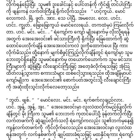
လိုက်ရန်ပြောပြီး သူမ၏ ဒူးခေါင်းနှင့် ပေါင်တန်ကို ကိုင်၍ တင်ပါးကြီး
ကို ဖျန်းကနဲ လက်ဝါးကြီးနဲ့ ရိုက်လိုက်သည်။ ” ဟင့်ကွယ်.. မောင်
လေးကလဲ.. ဗြိ.. ဖွတ်.. အား.. သေ ပါပြီ.. အမလေး.. လေး.. ဟင်း..
ဟင်း.. ကျွတ်.. ဖြေးဖြေးကွယ် မောင်လေးရယ်.. တကထဲမှပဲ ကြမ်းလိုက်
တာ.. ဟင်.. မင်း.. မင်း.. .. ” ရဲကျော်က ကျော် မျိုးနောက်မှ လိုးလို့ရရန်
အတွက် အေးအေးဝင်း၏ ဖင်သားကြီးကို ရိုက်ပြီး ခြေထောက်ကို ဆွဲ
ထောင်ပေးလိုက်ချိန် အေးအေးဝင်းကလဲ ဒူးကိုထောက်ပေး ပြီး ကား
လိုက်မိသည်။ ထို့နောက် မျက်စိဖွင့်ကြည့်လိုက်ချိန်တွင် ရဲကျော်မှာ သူမ
ဘေးတွင်ရှိနေပြီး သူမဖင်နောက်မှ တယောက်ယောက်က သူမ ဖင်သား
ကြီးများကို ဆွဲဖြဲပြီး လီးချောင်းကြီးဖြင့် အတေ့ခံလိုက်ရသဖြင့် အံ့သြ
ထိတ်လန့်သွားကာ စကားသံများ ထစ်ငေါ့သွားရသည်။ ထိုအချိန်မှာပင်
ကျော်မျိုးက အေးအေးဝင်း၏ စောက်ပတ်အတွင်းသို့ လီးချောင်းကြီး
ကို အဆုံးထိုးသွင်းလိုက်လေတော့သည်။
” ဘွတ်.. ဗျစ်.. ” ” မောင်လေး.. မင်း.. မင်း.. ရက်စက်လှချည်လား..
ဟင်.. အွန့်.. အွန့်.. အူး.. ” အေးအေးဝင်းမှာ လူးလဲထလိုက်မည်ပြုလိုက်
ချိန်တွင် မိုး ကြီးက သူမ၏ ဘေးဘက် ကုတင်ပေါ်သို့ ခုန်တက်လိုက်ပြီး
လက်တဖက်ကို ဆွဲချုပ်လိုက်သလို ရဲကျော်ကလည်း သူ၏ဘက်မှနေ၍
ကျန်လက်တဖက်ကို ကိုင်လိုက်လေသည်။ အေးအေးဝင်းမှာ လူးလဲထ
ရန်အတွက် လက်နှစ်ဖက်ကို ချုပ်ထားခံရသဖြင့် မထနိုင်ရကား ရဲကျော်