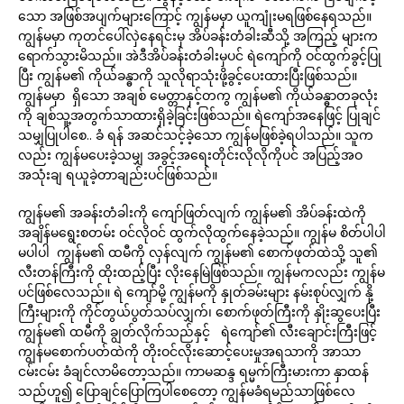
သော အဖြစ်အပျက်များကြောင့် ကျွန်မမှာ ယူကျုံးမရဖြစ်နေရသည်။
ကျွန်မမှာ ကုတင်ပေါ်လှဲနေရင်းမှ အိပ်ခန်းတံခါးဆီသို့ အကြည့် များက
ရောက်သွားမိသည်။ အဲဒီအိပ်ခန်းတံခါးမှပင် ရဲကျော်ကို ဝင်ထွက်ခွင့်ပြု
ပြီး ကျွန်မ၏ ကိုယ်ခန္ဓာကို သူလိုရာသုံးဖို့ခွင့်ပေးထားပြီးဖြစ်သည်။
ကျွန်မမှာ ရှိသော အချစ် မေတ္တာနှင့်တကွ ကျွန်မ၏ ကိုယ်ခန္ဓာတခုလုံး
ကို ချစ်သူ့အတွက်သာထားရှိခဲ့ခြင်းဖြစ်သည်။ ရဲကျော်အနေဖြင့် ပြုချင်
သမျှပြုပါစေ.. ခံ ရန် အဆင်သင့်ခဲ့သော ကျွန်မဖြစ်ခဲ့ရပါသည်။ သူက
လည်း ကျွန်မပေးခဲ့သမျှ အခွင့်အရေးတိုင်းလိုလိုကိုပင် အပြည့်အဝ
အသုံးချ ရယူခဲ့တာချည်းပင်ဖြစ်သည်။
ကျွန်မ၏ အခန်းတံခါးကို ကျော်ဖြတ်လျက် ကျွန်မ၏ အိပ်ခန်းထဲကို
အချိန်မရွေးစတမ်း ဝင်လိုဝင် ထွက်လိုထွက်နေခဲ့သည်။ ကျွန်မ စိတ်ပါပါ
မပါပါ ကျွန်မ၏ ထမီကို လှန်လျက် ကျွန်မ၏ စောက်ဖုတ်ထဲသို့ သူ၏
လီးတန်ကြီးကို ထိုးထည့်ပြီး လိုးနေမြဲဖြစ်သည်။ ကျွန်မကလည်း ကျွန်မ
ပင်ဖြစ်လေသည်။ ရဲ ကျော်မို့ ကျွန်မကို နှုတ်ခမ်းများ နမ်းစုပ်လျှက် နို့
ကြီးများကို ကိုင်တွယ်ပွတ်သပ်လျှက်၊ စောက်ဖုတ်ကြီးကို နှိုးဆွပေးပြီး
ကျွန်မ၏ ထမီကို ချွတ်လိုက်သည်နှင့် ရဲကျော်၏ လီးချောင်းကြီးဖြင့်
ကျွန်မစောက်ပတ်ထဲကို တိုးဝင်လိုးဆောင့်ပေးမှုအရသာကို အာသာ
ငမ်းငမ်း ခံချင်လာမိတော့သည်။ ကာမဆန္ဒ ရမ္မက်ကြီးမားကာ နှာထန်
သည်ဟူ၍ ပြောချင်ပြောကြပါစေတော့ ကျွန်မခံရမည်သာဖြစ်လေ