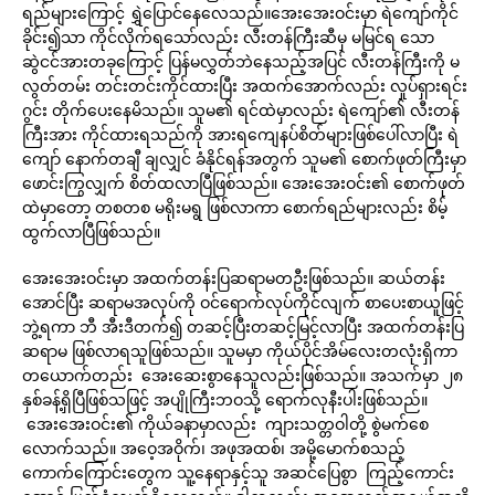
ရည်များကြောင့် ရွှဲပြောင်နေလေသည်။အေးအေးဝင်းမှာ ရဲကျော်ကိုင်
ခိုင်း၍သာ ကိုင်လိုက်ရသော်လည်း လီးတန်ကြီးဆီမှ မမြင်ရ သော
ဆွဲငင်အားတခုကြောင့် ပြန်မလွှတ်ဘဲနေသည့်အပြင် လီးတန်ကြီးကို မ
လွတ်တမ်း တင်းတင်းကိုင်ထားပြီး အထက်အောက်လည်း လှုပ်ရှားရင်း
ဂွင်း တိုက်ပေးနေမိသည်။ သူမ၏ ရင်ထဲမှာလည်း ရဲကျော်၏ လီးတန်
ကြီးအား ကိုင်ထားရသည်ကို အားရကျေနပ်စိတ်များဖြစ်ပေါ်လာပြီး ရဲ
ကျော် နောက်တချီ ချလျှင် ခံနိုင်ရန်အတွက် သူမ၏ စောက်ဖုတ်ကြီးမှာ
ဖောင်းကြွလျှက် စိတ်ထလာပြီဖြစ်သည်။ အေးအေးဝင်း၏ စောက်ဖုတ်
ထဲမှာတော့ တစတစ မရိုးမရွ ဖြစ်လာကာ စောက်ရည်များလည်း စိမ့်
ထွက်လာပြီဖြစ်သည်။
အေးအေးဝင်းမှာ အထက်တန်းပြဆရာမတဦးဖြစ်သည်။ ဆယ်တန်း
အောင်ပြီး ဆရာမအလုပ်ကို ဝင်ရောက်လုပ်ကိုင်လျက် စာပေးစာယူဖြင့်
ဘွဲ့ရကာ ဘီ အီးဒီတက်၍ တဆင့်ပြီးတဆင့်မြင့်လာပြီး အထက်တန်းပြ
ဆရာမ ဖြစ်လာရသူဖြစ်သည်။ သူမမှာ ကိုယ်ပိုင်အိမ်လေးတလုံးရှိကာ
တယောက်တည်း အေးဆေးစွာနေသူလည်းဖြစ်သည်။ အသက်မှာ ၂၈
နှစ်ခန့်ရှိပြီဖြစ်သဖြင့် အပျိုကြီးဘဝသို့ ရောက်လုနီးပါးဖြစ်သည်။
အေးအေးဝင်း၏ ကိုယ်ခနာမှာလည်း ကျားသတ္တဝါတို့ စွဲမက်စေ
လောက်သည်။ အဝေ့အဝိုက်၊ အဖုအထစ်၊ အမို့မောက်စသည့်
ကောက်ကြောင်းတွေက သူ့နေရာနှင့်သူ အဆင်ပြေစွာ ကြည့်ကောင်း