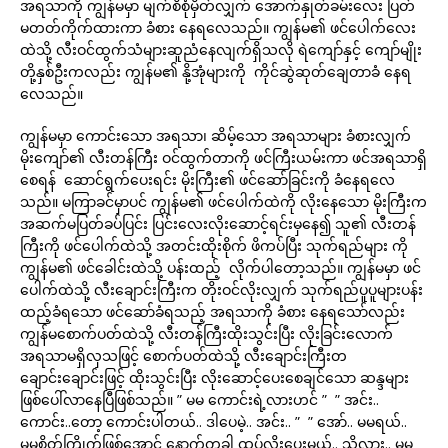
အရသာကို ကျွန်မမှာ မျက်စိစုံမှိတ်လျှက် အောက်နှုတ်ခမ်းလေး ပြတ်
မတတ်ကိုက်ထားကာ ခံစား နေရလေသည်။ ကျွန်မ၏ ဖင်ပေါက်လေး
ထဲသို့ လီးဝင်ထွက်သံများဆူညံနေလျက်ရှိသလို ရဲကျော်နှင့် ကျော်မျိုး
တို့နှစ်ဦးကလည်း ကျွန်မ၏ နို့အုံများကို ကိုင်ဆွဲဆုတ်ချေတာခံ နေရ
လေသည်။
ကျွန်မမှာ ကောင်းသော အရသာ၊ ဆိမ့်သော အရသာများ ခံစားလျှက်
မိုးကျော်၏ လီးတန်ကြီး ဝင်ထွက်တာကို ဖင်ကြီးယမ်းကာ ဖင်အရသာရှိ
စေရန် ဆောင်ရွက်ပေးရင်း မိုးကြီး၏ ဖင်ဆော်ခြင်းကို ခံနေရလေ
သည်။ မကြာခင်မှာပင် ကျွန်မ၏ ဖင်ပေါက်ထဲကို လိုးနေသော မိုးကြီးက
အဆက်မပြတ်ခပ်ပြင်း ပြင်းလေးလိုးဆောင့်ရင်းမှနေ၍ သူ၏ လီးတန်
ကြီးကို ဖင်ပေါက်ထဲသို့ အတင်းထိုးစိုက် ဖိကပ်ပြီး သုက်ရည်များ ကို
ကျွန်မ၏ ဖင်ခေါင်းထဲသို့ ပန်းထည့် လိုက်ပါတော့သည်။ ကျွန်မမှာ ဖင်
ပေါက်ထဲသို့ လီးချောင်းကြီးက တိုးဝင်လိုးလျှက် သုက်ရည်ပူပူများပန်း
ထည့်ခံရသော ဖင်ဆော်ခံရသည့် အရသာကို ခံစား နေရသော်လည်း
ကျွန်မစောက်ပတ်ထဲသို့ လီးတန်ကြီးထိုးသွင်းပြီး လိုးခြင်းလောက်
အရသာမရှိလှသဖြင့် စောက်ပတ်ထဲသို့ လီးချောင်းကြီးတ
ချောင်းချောင်းဖြင့် ထိုးသွင်းပြီး လိုးဆောင့်ပေးစေချင်သော ဆန္ဒများ
ဖြစ်ပေါ်လာနေပြီဖြစ်သည်။ ” မမ ကောင်းရဲ့လားဟင် ” ” အင်း..
ကောင်း..တော့ ကောင်းပါတယ်.. ဒါပေမဲ့.. အင်း.. ” ” အော်.. မမရယ်..
မမစိတ်ကြိုက်ဖြစ်အောင် နောက်တခါ ထပ်လိုးပေးမယ်.. သိလား.. မမ