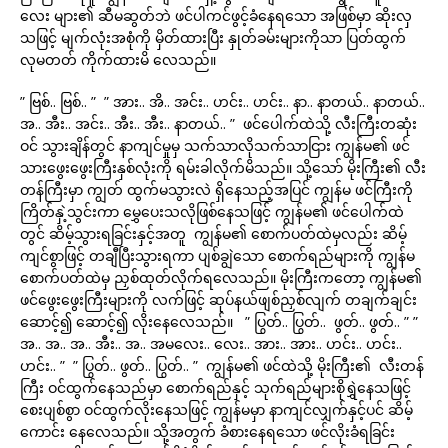
လေး များ၏ ဆီမဆွတ်ဘဲ ဖင်ပါကင်ဖွင့်ခံနေရသော အဖြစ်မှာ ဆိုးလှ
သဖြင့် မျက်လုံးအစုံကို မှိတ်ထားပြီး နှုတ်ခမ်းများကိုသာ ပြတ်ထွက်
လုမတတ် ကိုက်ထားမိ လေသည်။
” ဗြစ်.. ဗြစ်.. ” ” အား.. အိ.. အင်း.. ဟင်း.. ဟင်း.. နာ.. နာတယ်.. နာတယ်..
အ.. အီး.. အင်း.. အီး.. အီး.. နာတယ်.. ” ဖင်ပေါက်ထဲသို့ လီးကြီးတဆုံး
ဝင် သွားချိန်တွင် နာကျင်မှုမှ သက်သာလိုသက်သာငြား ကျွန်မ၏ ဖင်
သားဖွေးဖွေးကြီးနှစ်လုံးကို ရမ်းခါလိုက်မိသည်။ သို့သော် မိုးကြီး၏ လီး
တန်ကြီးမှာ ကျွတ် ထွက်မသွားလဲ ရှိနေသည့်အပြင် ကျွန်မ ဖင်ကြီးကို
ကြိတ်နှဲ့သွင်းကာ မွှေပေးသလိုဖြစ်နေသဖြင့် ကျွန်မ၏ ဖင်ပေါက်ထဲ
တွင် ဆိမ့်သွားရခြင်းနှင့်အတူ ကျွန်မ၏ စောက်ပတ်ထဲမှလည်း ဆိမ့်
ကျင်စွာဖြင့် တချီပြီးသွားရကာ ပျစ်ချွဲသော စောက်ရည်များကို ကျွန်မ
စောက်ပတ်ထဲမှ ညှစ်ထုတ်လိုက်ရလေသည်။ မိုးကြီးကတော့ ကျွန်မ၏
ဖင်ဖွေးဖွေးကြီးများကို လက်ဖြင့် ဆုပ်နယ်ဖျစ်ညှစ်လျက် တချက်ချင်း
ဆောင့်၍ ဆောင့်၍ လိုးနေလေသည်။ ” ပြွတ်.. ပြွတ်.. ဖွတ်.. ဖွတ်.. ” ”
အ.. အ.. အ.. အီး.. အ.. အမလေး.. လေး.. အား.. အား.. ဟင်း.. ဟင်း..
ဟင်း.. ” ” ပြွတ်.. ဖွတ်.. ပြွတ်.. ” ကျွန်မ၏ ဖင်ထဲသို့ မိုးကြီး၏ လီးတန်
ကြီး ဝင်ထွက်နေသည်မှာ စောက်ရည်နှင့် သုက်ရည်များစိုရွှဲနေသဖြင့်
စေးပျစ်စွာ ဝင်ထွက်လိုးနေသဖြင့် ကျွန်မမှာ နာကျင်လျှက်နှင့်ပင် ဆိမ့်
ကောင်း နေလေသည်။ သို့အတွက် ခံစားနေရသော ဖင်လိုးခံရခြင်း