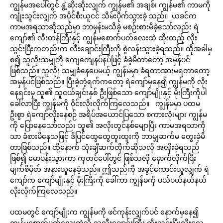
ကျွန်မအပေါ်တွင် နွဲ့ဆိုးဆိုးလျှက် ကျွန်မ၏ အချစ်၊ ကျွန်မ၏ ကာမကို
ကျုံးသွင်းလျှက် အပိုင်စီးယူငင် သိမ်းပိုက်သွားခဲ့ သည်။ ယခင်က
ကာမအရသာဆိုသည်မှာ ဘာမှန်းမသိခဲ့ မစဉ်းစားမိခဲ့သော်လည်း ရဲ
ကျော်၏ လီးတန်ကြီးနှင့် ကျွန်မစောက်ပတ်လေးထဲ ထိုးထည့် လိုး
သွင်းပြီးကတည်းက လီးချောင်းကြီးကို စွဲလန်းသွားခဲ့ရသည်။ ထိုအခါမှ
စ၍ သူလိုးသမျှကို ကျေကျေနပ်နပ်ဖြင့် ခံခဲ့မိတာတော့ အမှန်ပင်
ဖြစ်သည်။ သူလိုး သမျှခံနေပေမယ့် ကျွန်မမှာ ခံရတာအားမရတာတော့
အမှန်ပင်ဖြစ်သည်။ ပြီးခဲ့တဲ့ရက်ကတော့ ရဲကျော်မှနေ၍ ကျွန်မကို လိုး
နေရင်းမှ သူ၏ သူငယ်ချင်းနှစ် ဦးဖြစ်သော ကျော်မျိုးနှင့် မိုးကြီးကိုပါ
ခေါ်လာပြီး ကျွန်မကို ဝိုင်းလိုးလိုက်ကြလေသည်။ ကျွန်မမှာ ပထမ
ဦးစွာ ရဲကျော်လိုးနေစဉ် အရိပ်အယောင်ပြသော စကားလုံးများ ကျွန်မ
ကို ပြောနေသော်လည်း သူ၏ အလိုးတွင်နစ်မျောပြီး ကာမအရသာကို
သာ ခံစားမိနေသဖြင့် ဒိပြင်ထွေထွေထူးထူးကို ဘာမျှဆက်မ တွေးခဲ့မိ
တာဖြစ်သည်။ ထို့နောက် သုံးချီဆက်တိုက်ဆိုသလို အလိုးခဲ့ရသည်
ဖြစ်၍ မောပန်းသွားကာ ကုတင်ပေါ်တွင် ဖြစ်သလို မှောက်လိုက်ပြီး
မျက်စိမှိတ် အနားယူနေခဲ့သည်။ ဤသည်ကို အခွင့်ကောင်းယူလျှက် ရဲ
ကျော်က ကျော်မျိုးနှင့် မိုးကြီးကို ခေါ်ကာ ကျွန်မကို ပယ်ပယ်နယ်နယ်
လိုးလိုက်ကြလေသည်။
ပထမတွင် ကျော်မျိုးက ကျွန်မကို ဖင်ကုန်းလျှက်ပင် နောက်မှနေ၍
ကျွန်မစောက်ပတ်လေးထဲသို့ သူ့လီးချောင်းကြီး ထိုးသွင်းပြီးလိုးလေ