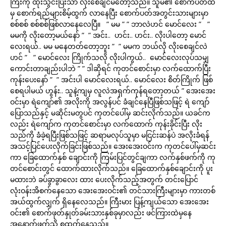
ကြီးကို ထိုးသွင်းပြီးသာ လိုးစေချင်မိတော့သည်။ သူမ၏ စောက်ပတ်ထဲ
မှ စောက်ရည်များစိမ့်ထွက် လာနေပြီး စောက်ပတ်အတွင်းသားများမှာ
စစ်စစ် စစ်စစ်ဖြစ်လာနေလေပြီ။ ” မမ ” ” ဘာလဲဟင် မောင်လေး ” ”
မမကို လိုးတော့မယ်နော် ” ” အင်း.. ဟင်း.. ဟင်း.. လိုးပါတော့ မောင်
လေးရယ်.. မမ မနေတတ်တော့ဘူး ” ” မမက ဘယ်လို လိုးစေချင်လဲ
ဟင် ” ” မောင်လေး ကြိုက်သလို လိုးပါကွယ်.. မောင်လေးလုပ်သမျှ
ကောင်းတာချည်းပါဘဲ ” ” ဒါဆိုရင် ကုတင်စောင်းမှာ လက်ထောက်ပြီး
ကုန်းပေးနော် ” ” အင်းပါ မောင်လေးရယ်.. မောင်လေး စိတ်ကြိုက် ဖြစ်
စေရပါမယ် ဟွန်း.. သူနဲ့ကျမှ လူလဲအရှက်ကုန်ရတော့တယ် ” အေးအေး
ဝင်းမှာ ရဲကျော်၏ အလိုးကို အလွန်ပင် ခံချင်နေပြီဖြစ်သဖြင့် ရဲ ကျော်
ပြောသည်နှင့် မဆိုင်းမတွပင် ကုတင်ပေါ်မှ ဆင်းလိုက်သည်။ ယခင်က
လည်း ရဲကျော်က ကုတင်စောင်းမှာ လက်ထောက် ကုန်းခိုင်းပြီး လိုး
သည်ကို ခံခဲ့ရပြီးဖြစ်သဖြင့် ဆရာမလုပ်သူမှာ မငြင်းဆန်ပဲ အလိုးခံရန်
အသင့်ပြင်ပေးလိုက်ခြင်းဖြစ်သည်။ အေးအေးဝင်းက ကုတင်ပေါ်မှဆင်း
ကာ ခြေထောက်နှစ် ချောင်းကို ကြမ်းပြင်တွင်ချကာ လက်နှစ်ဖက်ကို ကု
တင်စောင်းတွင် ထောက်ထားလိုက်သည်။ ခြေထောက်နှစ်ချောင်းကို ပူး
မထားဘဲ ခပ်ခွာခွာလေး ထား ပေးလိုက်သည့်အတွက် တင်းပြောင်
လုံးဝန်းအိစက်နေသော အေးအေးဝင်း၏ တင်သားကြီးများမှာ ကားတစ်
အယ်ထွက်လျှက် ရှိနေလေသည်။ ကြီးမား ပြန့်ကျယ်သော အေးအေး
ဝင်း၏ စောက်ဖုတ်နှုတ်ခမ်းသားနှစ်ခုမှာလည်း ဖင်ကြားထဲမှနေ
အနောက်ဖက်သို့ စူထွက်နေသည်။