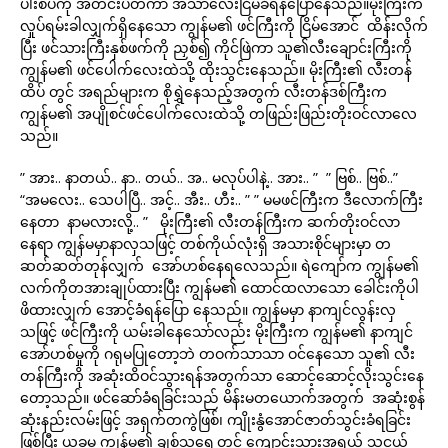
ပါးစပ်ကို အတင်းပိတ်ကာ အသာလေးငြိမ်ခံရန်ပြောနေသည်။မိုးကြီးက
လှုပ်ရမ်းခါလျှက်ရှိနေသော ကျွန်မ၏ ဖင်ကြီးကို ငြိမ်အောင် ထိန်းလိုက်
ပြီး ဖင်သားကြီးနှစ်ဖက်ကို ညှစ်၍ ကိုင်ဖြဲကာ သူ၏လီးချောင်းကြီးကို
ကျွန်မ၏ ဖင်ပေါက်လေးထဲသို့ ထိုးသွင်းနေသည်။ မိုးကြီး၏ လီးတန်
ထိပ် တွင် အရည်များက စိုရွှဲနေသည့်အတွက် လီးတန်ဒစ်ကြီးက
ကျွန်မ၏ အပျိုစင်ဖင်ပေါက်လေးထဲသို့ တဖြည်းဖြည်းတိုးဝင်လာလေ
သည်။
” အား.. နာတယ်.. နာ.. တယ်.. အ.. မလုပ်ပါနဲ့.. အား.. ” ” ဗြစ်.. ဗြစ်..”
“အမလေး.. သေပါပြီ.. အင့်.. အီး.. ဟီး.. ” ” မမဖင်ကြီးက ဒီလောက်ကြီး
နေတာ နာမလားလို့.. ” မိုးကြီး၏ လီးတန်ကြီးက ဆက်တိုးဝင်လာ
နေရာ ကျွန်မမှာနာလှသဖြင့် တစ်ကိုယ်လုံးရှိ အသားစိုင်များမှာ တ
ဆတ်ဆတ်တုန်လျှက် အော်ဟစ်နေရလေသည်။ ရဲကျော်က ကျွန်မ၏
လက်ကိုတအားချုပ်ထားပြီး ကျွန်မ၏ ထောင်ထလာသော ခေါင်းကိုပါ
ဖိထားလျှက် အောင့်ခံရန်ပြော နေသည်။ ကျွန်မမှာ နာကျင်လွန်းလှ
သဖြင့် ဖင်ကြီးကို ယမ်းခါနေသော်လည်း မိုးကြီးက ကျွန်မ၏ နာကျင်
အော်ဟစ်မှုကို ဂရုမပြုတော့ဘဲ တဝက်သာသာ ဝင်နေသော သူ၏ လီး
တန်ကြီးကို အဆုံးထိဝင်သွားရန်အတွက်သာ ဆောင့်ဆောင့်လိုးသွင်းနေ
တော့သည်။ ဖင်ဆော်ခံရခြင်းသည် မိန်းမတယောက်အတွက် အဆုံးစွန်
ဆုံးနည်းလမ်းဖြင့် အရှက်တကွဲဖြစ်၊ ကျိုးနွံအောင်ဇာတ်သွင်းခံရခြင်း
ဖြစ်ပြီး ယခုမူ ကျွန်မ၏ ချစ်သရှေ့တွင် ကျောင်းသားအရွယ် သူငယ်