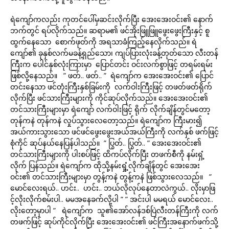
ရဲကျော်ကလည်း ကုတင်ပေါ်မှဆင်းလိုက်ပြီး အေးအေးဝင်း၏ နောက်
ဘက်တွင် ရပ်လိုက်သည်။ ဆရာမ၏ ဖင်အိုးဖြူဖြူဖွေးဖွေးကြီးနှင့် စူ
ထွက်နေသော စောက်ဖုတ်ကို အရသာခံကြည့်နေလိုက်သည်။ ရဲ
ကျော်၏ ခုနှစ်လက်မခန့်ရှည်သော၊ ကျပ်ပြားလုံးခန့်တုတ်သော လီးတန်
ကြီးက ပေါင်နှစ်လုံးကြားမှာ ပြောင်တင်း ဝင်းလက်စွာဖြင့် တရမ်းရမ်း
ဖြစ်လို့နေသည်။ ” ဖတ်.. ဖတ်.. ” ရဲကျော်က အေးအေးဝင်း၏ ပြောင်
တင်းနေသာ ဖင်တုံးကြီးနှစ်ခြမ်းကို လက်ဝါးကြီးဖြင့် တဖတ်ဖတ်ရိုက်
လိုက်ပြီး ဖင်သားကြီးများကို ကိုင်ဆုပ်လိုက်သည်။ အေးအေးဝင်း၏
တင်သားကြီးများမှာ ရဲကျော် လက်ဝါးဖြင့် ရိုက် လိုက်ချိန်တွင်မတော့
တုန်ကနဲ တုန်ကနဲ လှုပ်သွားလေတော့သည်။ ရဲကျော်က ကြီးမား၍
အယ်ကားသွားသော ဖင်ဖင်ဖွေးဖွေးအယ်အယ်ကြီးကို လက်နှစ် ဖက်ဖြင့်
စုံကိုင် ဆုပ်နယ်နေပြန်ပါသည်။ ” ပြွတ်.. ပြွတ်.. ” အေးအေးဝင်း၏
တင်သားကြီးများကို ပါးစပ်ဖြင့် ထိကပ်လိုက်ပြီး တဖက်စီကို နမ်းရှံ့
လိုက် ပြန်သည်။ ရဲကျော်က ထိုသို့နမ်းရှုံ့လိုက်ချိန်တွင် အေးအေး
ဝင်း၏ တင်သားကြီးများမှာ တွန့်ကနဲ တွန့်ကနဲ ဖြစ်သွားလေသည်။ ”
မောင်လေးရယ်.. ဟင်း.. ဟင်း.. ဘယ်လိုလုပ်နေတာလဲကွယ်.. လိုးမှာဖြ
င့်လိုးလိုက်စမ်းပါ.. မမအနေခက်လို့ပါ ” ” အင်းပါ မမရယ် မောင်လေး..
လိုးတော့မှာပါ ” ရဲကျော်က သူ၏အော်လန်ဒစ်ပြဲလီးတန်ကြီးကို လက်
တဖက်ဖြင့် ဆုပ်ကိုင်လိုက်ပြီး အေးအေးဝင်း၏ ဖင်ကြီးအနောက်ဖက်သို့