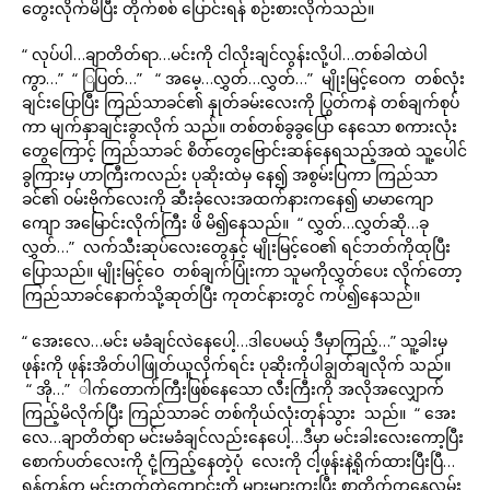
တွေးလိုက်မိပြီး တိုက်စစ် ပြောင်းရန် စဉ်းစားလိုက်သည်။
“ လုပ်ပါ…ချာတိတ်ရာ…မင်းကို ငါလိုးချင်လွန်းလို့ပါ…တစ်ခါထဲပါ
ကွာ…” “ ြပြတ်…” “ အမေ့…လွှတ်…လွှတ်…” မျိုးမြင့်ဝေက တစ်လုံး
ချင်းပြောပြီး ကြည်သာခင်၏ နှုတ်ခမ်းလေးကို ပြွတ်ကနဲ တစ်ချက်စုပ်
ကာ မျက်နှာချင်းခွာလိုက် သည်။ တစ်တစ်ခွခွပြော နေသော စကားလုံး
တွေကြောင့် ကြည်သာခင် စိတ်တွေဗြောင်းဆန်နေရသည့်အထဲ သူ့ပေါင်
ခွကြားမှ ဟာကြီးကလည်း ပုဆိုးထဲမှ နေ၍ အစွမ်းပြကာ ကြည်သာ
ခင်၏ ဝမ်းဗိုက်လေးကို ဆီးခုံလေးအထက်နားကနေ၍ မာမာကျော
ကျော အမြောင်းလိုက်ကြီး ဖိ မိ၍နေသည်။ “ လွှတ်…လွှတ်ဆို…ခု
လွှတ်…” လက်သီးဆုပ်လေးတွေနှင့် မျိုးမြင့်ဝေ၏ ရင်ဘတ်ကိုထုပြီး
ပြောသည်။ မျိုးမြင့်ဝေ တစ်ချက်ပြုံးကာ သူမကိုလွှတ်ပေး လိုက်တော့
ကြည်သာခင်နောက်သို့ဆုတ်ပြီး ကုတင်နားတွင် ကပ်၍နေသည်။
“ အေးလေ…မင်း မခံချင်လဲနေပေါ့…ဒါပေမယ့် ဒီမှာကြည့်…” သူ့ခါးမှ
ဖုန်းကို ဖုန်းအိတ်ပါဖြုတ်ယူလိုက်ရင်း ပုဆိုးကိုပါချွတ်ချလိုက် သည်။
“ အို…” ါက်တောက်ကြီးဖြစ်နေသော လီးကြီးကို အလိုအလျှောက်
ကြည့်မိလိုက်ပြီး ကြည်သာခင် တစ်ကိုယ်လုံးတုန်သွား သည်။ “ အေး
လေ…ချာတိတ်ရာ မင်းမခံချင်လည်းနေပေါ့…ဒီမှာ မင်းခါးလေးကော့ပြီး
စောက်ပတ်လေးကို ငုံ့ကြည့်နေတဲ့ပုံ လေးကို ငါ့ဖုန်းနဲ့ရိုက်ထားပြီးပြီ…
ရန်ကုန်က မင်းတက်တဲ့ကျောင်းကို များများကူးပြီး စာတိုက်ကနေလှမ်း