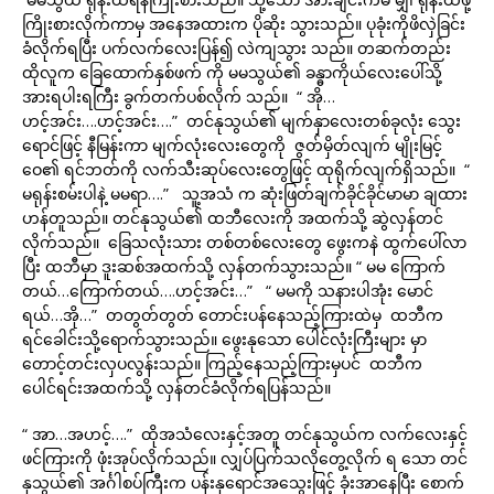
ကြိုးစားလိုက်ကာမှ အနေအထားက ပိုဆိုး သွားသည်။ ပုခုံးကိုဖိလှဲခြင်း
ခံလိုက်ရပြီး ပက်လက်လေးပြန်၍ လဲကျသွား သည်။ တဆက်တည်း
ထိုလူက ခြေထောက်နှစ်ဖက် ကို မမသွယ်၏ ခန္ဓာကိုယ်လေးပေါ်သို့
အားရပါးရကြီး ခွက်တက်ပစ်လိုက် သည်။ “ အို…
ဟင့်အင်း….ဟင့်အင်း….” တင်နုသွယ်၏ မျက်နှာလေးတစ်ခုလုံး သွေး
ရောင်ဖြင့် နီမြန်းကာ မျက်လုံးလေးတွေကို ဇွတ်မှိတ်လျက် မျိုးမြင့်
ဝေ၏ ရင်ဘတ်ကို လက်သီးဆုပ်လေးတွေဖြင့် ထုရိုက်လျက်ရှိသည်။ “
မရုန်းစမ်းပါနဲ့ မမရာ….” သူ့အသံ က ဆုံးဖြတ်ချက်ခိုင်ခိုင်မာမာ ချထား
ဟန်တူသည်။ တင်နုသွယ်၏ ထဘီလေးကို အထက်သို့ ဆွဲလှန်တင်
လိုက်သည်။ ခြေသလုံးသား တစ်တစ်လေးတွေ ဖွေးကနဲ ထွက်ပေါ်လာ
ပြီး ထဘီမှာ ဒူးဆစ်အထက်သို့ လှန်တက်သွားသည်။ “ မမ ကြောက်
တယ်…ကြောက်တယ်….ဟင့်အင်း…” “ မမကို သနားပါအုံး မောင်
ရယ်…အို…” တတွတ်တွတ် တောင်းပန်နေသည့်ကြားထဲမှ ထဘီက
ရင်ခေါင်းသို့ရောက်သွားသည်။ ဖွေးနုသော ပေါင်လုံးကြီးများ မှာ
တောင့်တင်းလှပလွန်းသည်။ ကြည့်နေသည့်ကြားမှပင် ထဘီက
ပေါင်ရင်းအထက်သို့ လှန်တင်ခံလိုက်ရပြန်သည်။
“ အာ…အဟင့်….” ထိုအသံလေးနှင့်အတူ တင်နုသွယ်က လက်လေးနှင့်
ဖင်ကြားကို ဖုံးအုပ်လိုက်သည်။ လျှပ်ပြက်သလိုတွေ့လိုက် ရ သော တင်
နုသွယ်၏ အင်္ဂါစပ်ကြီးက ပန်းနုရောင်အသွေးဖြင့် ခုံးအာနေပြီး စောက်