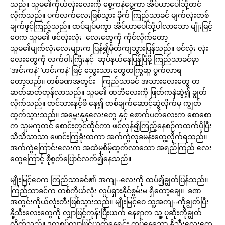
သည်။ သူမ၏ကိုယ်လုံးလေးကို စွေ့ကနဲပွေ့ကာ အိပ်ယာပေါ်သို့တင်
လိုက်သည်။ ပက်လက်လေးဖြစ်သွား ခိုက် ကြည်သာခင် မျက်လုံးတစ်
ချက်ဖွင့်ကြည့်သည်။ ထပ်ချပ်မကွာ အိပ်ယာပေါ်သို့ပါလာသော မျိုးမြင့်
ဝေက သူမ၏ ဖင်လုံးလုံး လေးတွေကို ကိုင်လိုက်တော့
သူမ၏မျက်လုံးလေးများက ပြန်၍မှိတ်ကျသွားပြန်သည်။ ဖင်လုံး လုံး
လေးတွေကို လက်ဝါးကြီးနှင့် ဆုပ်နယ်နေပြန်ပြီမို့ ကြည်သာခင်မှာ
‘အင်းကနဲ’ ‘ဟင်းကနဲ’ ဖြင့် သွေးသားတွေထကြွဆူ ပွက်လာရ
တော့သည်။ တစ်ခဏအတွင်း ကြည်သာခင် အသားလေးတွေ တ
ဆတ်ဆတ်တုန်လာသည်။ သူမ၏ ထဘီလေးကို ဖြတ်ကနဲဆွဲ၍ ချွတ်
လိုက်သည်။ တင်သားနှင့်ဖိ နေ၍ တစ်ချက်ဆောင့်ဆွဲလိုက်မှ ကျွတ်
ထွက်သွားသည်။ အမွှေးနုနုလေးတွေ နှင့် စောက်ပတ်လေးက စောစော
က သူမကုတင် စောင်းတွင်ထိုင်ကာ ဖင်လှန်၍ကြည့်နေစဉ်ကထက်ပိုပြီး
သိသိသာသာ ဖောင်းကြွခုံးထကာ အက်ကွဲလုခမန်းတွေ့လိုက်ရသည်။
အက်ကွဲကြောင်းလေးက အထဲမှစိမ့်ထွက်လာသော အရည်ကြည် လေး
တွေကြောင့် စိုစွတ်ပြောင်လက်၍နေသည်။
မျိုးမြင့်ဝေက ကြည်သာခင်၏ အကျႌလေးကို ထပ်၍ချွတ်ပြန်သည်။
ကြည်သာခင်က တစ်ကိုယ်လုံး လှုပ်ရှားနိုင်စွမ်းမ ရှိတော့ချေ။ ခဏ
အတွင်းကိုယ်လုံးတီးဖြစ်သွားသည်။ မျိုးမြင့်ဝေ သူ့အကျႌကိုချွတ်ပြီး
နို့သီးလေးတွေကို လျှာဖြင့်ကုန်းပြီးယက် နေရာက သူ့ ပုဆိုးကိုချွတ်
လိုက်သည်။ ဒလစပ်လျှာဖြင့်ယက်နေရင်း ကပ်နေသော နို့သီးလေးတွေ