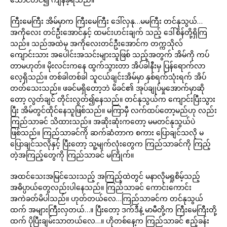
ကြီးမေကြီး အိမ်မှာက ကြီးမေကြီး ဒေါ်လှနု…မမကြီး တင်နုသွယ်…
အကိုလေး တင်ဦးအောင်နှင့် ထမင်းဟင်းချက် သည့် ဒေါ်စိန်တို့ရှိကြ
သည်။ သည်အထဲမှ အကိုလေးတင်ဦးအောင်က တက္ကသိုလ်
ကျောင်းသား အပေါင်းအသင်းများသူဖြစ် သည့်အတွက် အိမ်ကို ကပ်
တာမဟုတ်။ မိုးလင်းကနေ ထွက်သွားတာ အိပ်ခါနီးမှ ပြန်ရောက်လာ
လေ့ရှိသည်။ တစ်ခါတစ်ခါ သူငယ်ချင်းအိမ်မှာ နှစ်ရက်သုံးရက် အိပ်
တတ်သေးသည်။ ဖခင်မရှိတော့ဘဲ မိခင်၏ အုပ်ချုပ်မှုအောက်မှာဆို
တော့ လွတ်ချင် တိုင်းလွတ်၍နေသည်။ တင်နုသွယ်က ကျောင်းပြီးသွား
ပြီး အိမ်တွင်ထိုင်နေသူဖြစ်သည်။ မကြာမှီ လက်ထပ်တော့မည်ဟု လည်း
ကြည်သာခင် သိထားသည်။ အဆိုးဆုံးကတော့ မမတင်နုသွယ်ပဲ
ဖြစ်သည်။ ကြည်သာခင်ကို ဆက်ဆံတာက စကား ပြောချင်သလို မ
ပြောချင်သလိုနှင့် ပြီးတော့ သူ့မျက်လုံးတွေက ကြည်သာခင်ကို ကြည့်
တဲ့အကြည့်တွေကို ကြည်သာခင် မကြိုက်။
အထင်သေးအမြင်သေးသည့် အကြည့်ထဲတွင် မနာလိုမရှုစိမ့်သည့်
အဓိပ္ပာယ်တွေလည်းပါနေသည်။ ကြည်သာခင် ကောင်းကောင်း
အကဲခတ်မိပါသည်။ ဟုတ်တယ်လေ…ကြည်သာခင်က တင်နုသွယ်
ထက် အများကြီးလှတယ်…။ ပြီးတော့ ဒက်ဒီနဲ့ မာမီတို့က ကြီးမေကြီးတို့
ထက် ပိုပြီးချမ်းသာတယ်လေ…။ ဟိုတစ်နေ့က ကြည်သာခင် ဧည့်ခန်း