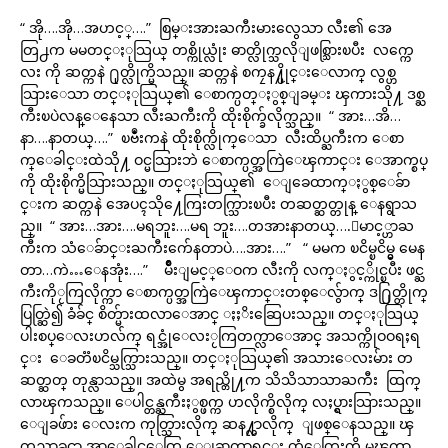
“ အို….အို…အဟင့္….” စြမ္းအားႀကီးမားလွေသာ လီး၏ အေ
တြ႕က မမတင္ႏုသြယ္ တစ္ကိုယ္လုံး ဓာတ္လိုက္သလိုျဖစ္သြားၿပီး လက္ကေ
လး ကို ဆတ္ကနဲ ႐ုတ္လိုက္မိသည္။ ဆတ္ကနဲ စကၠန႔္ပိုင္းေလာက္ လွစ္ဟ
သြားေသာ တင္ႏုသြယ္၏ ေစာက္ပတ္ႏွစ္ျခမ္း ၾကားသို႔ ဒစ္ႀ
ကီးၿပဲလန္ေနေသာ လီးႀကီးကို ထိုးစိုက္ခ်လိုက္သည္။ “ အား…အိ…
နာ….နာတယ္….” ၿဗဳံးကနဲ ထိုးစိုက္လိုက္ေသာ လီးထိပ္ႀကီးက ေစာ
က္ေခါင္းထဲသို႔ ဝင္မသြားဘဲ ေစာက္ပတ္အကြဲေၾကာင္း ေအာက္စပ္
ကို ထိုးစိုက္မိသြားသည္။ တင္ႏုသြယ္၏ ေျခေထာက္ႏွစ္ေခ်ာ
င္းက ဆတ္ကနဲ အေပၚသို႔ေကြးတက္သြားၿပီး တဆတ္ဆတ္တုန္ ေနရွာသ
ည္။ “ အား…အား….မရဘူး….မရ ဘူး….တအားနာတယ္….ေမာင့္ဟာႀ
ကီးက သံေခ်ာင္းႀကီးက်ေနတာပဲ….အား….” “ မမက ၿငိမ္ၿငိမ္မွ မေန
တာ…ကဲ…ေနအုံး….” မ်ိဳးျမင့္ေဝက လီးကို လက္ႏွင့္ကိုင္ၿပီး ဖင္ႀ
ကီးကိုႂကြလိုက္ကာ ေစာက္ပတ္အကြဲေၾကာင္းတစ္ေလွ်ာက္ ဒ႐ြတ္တိုက္
ပြတ္ဆြဲ၍ ခံခ်င္ စိတ္မ်ားထလာေအာင္ ႏႈိးဆြေပးသည္။ တင္ႏုသြယ္
ပါးစပ္ေလးဟလ်က္ ရင္အုံေလးႂကြတက္လာေအာင္ အသက္ကိုဝဝရႈရ
င္း ေခတၱၿငိမ္သက္သြားသည္။ တင္ႏုသြယ္၏ အသားေလးမ်ား တ
ဆတ္ဆတ္ တုန္လာသည္။ အထဲမွ အရည္တို႔က သိသိသာသာႀကီး ထြက္
လာၾကသည္။ ေပါင္တန္ႀကီးႏွစ္ဖက္က ဟလိုက္စိလိုက္ လႈပ္ရွားသြားသည္။
ေျခဖ်ား ေလးက ကုတ္သြားလိုက္ ဆန႔္လာလိုက္ ျဖစ္ေနသည္။ ၾ
ကည္သာခင္မွာ အာေခါင္ေတြ ေျခာက္လာရင္း တံေတြးကို မၾကာ