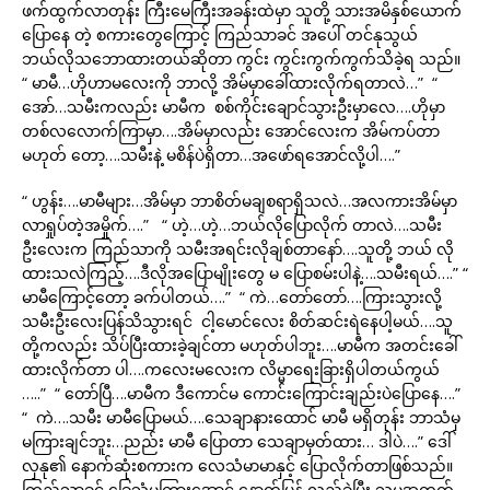
ဖက်ထွက်လာတုန်း ကြီးမေကြီးအခန်းထဲမှာ သူတို့ သားအမိနှစ်ယောက်
ပြောနေ တဲ့ စကားတွေကြောင့် ကြည်သာခင် အပေါ် တင်နုသွယ်
ဘယ်လိုသဘောထားတယ်ဆိုတာ ကွင်း ကွင်းကွက်ကွက်သိခဲ့ရ သည်။
“ မာမီ…ဟိုဟာမလေးကို ဘာလို့ အိမ်မှာခေါ်ထားလိုက်ရတာလဲ…” “
အော်…သမီးကလည်း မာမီက စစ်ကိုင်းချောင်သွားဦးမှာလေ….ဟိုမှာ
တစ်လလောက်ကြာမှာ….အိမ်မှာလည်း အောင်လေးက အိမ်ကပ်တာ
မဟုတ် တော့….သမီးနဲ့ မစိန်ပဲရှိတာ…အဖော်ရအောင်လို့ပါ….”
“ ဟွန်း….မာမီများ…အိမ်မှာ ဘာစိတ်မချစရာရှိသလဲ…အလကားအိမ်မှာ
လာရှုပ်တဲ့အမှိုက်….” “ ဟဲ့…ဟဲ့…ဘယ်လိုပြောလိုက် တာလဲ….သမီး
ဦးလေးက ကြည်သာကို သမီးအရင်းလိုချစ်တာနော်….သူတို့ ဘယ် လို
ထားသလဲကြည့်….ဒီလိုအပြောမျိုးတွေ မ ပြောစမ်းပါနဲ့….သမီးရယ်….” “
မာမီကြောင့်တော့ ခက်ပါတယ်….” “ ကဲ…တော်တော်….ကြားသွားလို့
သမီးဦးလေးပြန်သိသွားရင် ငါ့မောင်လေး စိတ်ဆင်းရဲနေပါ့မယ်….သူ
တို့ကလည်း သိပ်ပြီးထားခဲ့ချင်တာ မဟုတ်ပါဘူး….မာမီက အတင်းခေါ်
ထားလိုက်တာ ပါ….ကလေးမလေးက လိမ္မာရေးခြားရှိပါတယ်ကွယ်
…..” “ တော်ပြီ….မာမီက ဒီကောင်မ ကောင်းကြောင်းချည်းပဲပြောနေ….”
“ ကဲ….သမီး မာမီပြောမယ်….သေချာနားထောင် မာမီ မရှိတုန်း ဘာသံမှ
မကြားချင်ဘူး…ညည်း မာမီ ပြောတာ သေချာမှတ်ထား… ဒါပဲ….” ဒေါ်
လှနု၏ နောက်ဆုံးစကားက လေသံမာမာနှင့် ပြောလိုက်တာဖြစ်သည်။
ကြည်သာခင် ခြေသံမကြားအောင် နောက်ပြန် လှည့်ခဲ့ပြီး သူမအတွက်