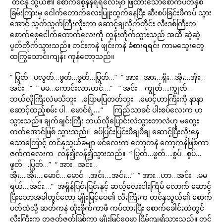
တင်နု သွယ်၏ စောက်စေ့နီနီရဲရဲလေးမှာ ဖြဲထားသောစောက်ပတ်နှစ်
ခြမ်းကြားမှ ငေါက်တောက်လေးပြူးထွက်နေပြီး ဆီးစပ်ခြင်းဖိကပ် သွား
အောင် သွက်သွက်ကြီးလိုးကာ ဆောင့်ချလိုက်တိုင်း လီးဒစ်ကြီးက
စောက်စေ့ငေါက်တောက်လေးကို တွန်းတိုက်သွားသည် အထိ ဆွဲဆွဲ
ပွတ်တိုက်သွားသည်။ တင်းကနဲ ဖျင်းကနဲ ခံစားရရင်း ကာမသွေးတွေ
ထကြွသောင်းကျန်း ကုန်တော့သည်။
“ ပြွတ်…ပလွတ်…ဖွတ်…ဖွတ်…ပြွတ်…” “ အား…အား…ရှီး…အိုး…အိုး…
အင်း…” “ မမ…ကောင်းလားဟင်….” “ အင်း… ကျွတ်….ကျွတ်…
ဘယ်လိုကြီးလဲမသိဘူး….ပြောမပြတတ်ဘူး….မောင့်ဟာကြီးကို နာနာ
ဆောင့်ထည့်စမ်း ပါ…မောင်ရဲ့….” ကြည်သာခင် ပါးစပ်လေးက ဟ
သွားသည်။ ချက်ချင်းကြီး ဘယ်လိုပြောင်းလဲသွားတာလဲဟု မတွေး
တတ်အောင်ဖြစ် သွားသည်။ ခပ်ပြင်းပြင်းဖိချဖိချ ဆောင့်ပြီးလိုးနေ
သောကြောင့် တင်နုသွယ်ခမျာ ဖင်လေးက ကော့ကနဲ ကော့ကနဲဖြစ်ကာ
ဇက်ကလေးက လန်၍လန်၍သွားသည်။ “ ပြွတ်…ဖွတ်….စွပ်…စွပ်…
ဖွတ်….ပြွတ်…” “ အား…အင်း…
အိုး….အိုး….မောင်….မောင်….အင်း….အင်း…” “ အား…ဟာ…အင်း….မမ
ရယ်….အင်း….” အရှိန်ပြင်းပြင်းနှင့် ဆယ့်လေးငါးကြိမ် လောက် ဆောင့်
ပြီးသောအခါတွင်တော့ မျိုးမြင့်ဝေ၏ လီးကြီးက တင်နုသွယ်၏ စောက်
ပတ်ထဲသို့ ဆတ်ကနဲ ထိုးစိုက်ကာဖိ ကပ်ထားပြီး စောက်ခေါင်းထဲတွင်
လီးကြီးက တဇတ်ဇတ်ဖြစ်ကာ မျိုးမြင့်ဝေမှာ ငြိမ်ကျ၍သွားသည်။ တင်