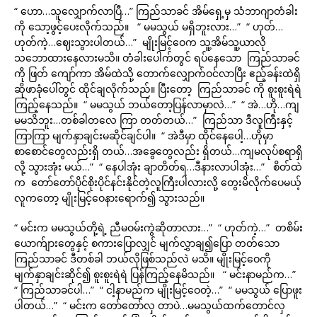
“ ဟော…သူလျှောက်လာပြီ…” ကြည်သာခင် အိမ်ရှေ့မှ သံဘာဂျာတံခါး
ကို သော့ဖွင့်ပေးလိုက်သည်။ “ မမသွယ် မရှိဘူးလား…” “ ဟုတ်…
ဟုတ်ကဲ့…ဈေးသွားပါတယ်…” မျိုးမြင့်ဝေက သူ့အိမ်သူ့ယာလို
သဘောထားနေလားမသိ။ တံခါးပေါက်တွင် ရပ်နေသော ကြည်သာခင်
ကို ဖြတ် ကျော်ကာ အိမ်ထဲသို့ တောက်လျှောက်ဝင်လာပြီး ဧည့်ခန်းထဲရှိ
ဆိုဖာခုံပေါ်တွင် ထိုင်ချလိုက်သည်။ ပြီးတော့ ကြည်သာခင် ကို စူးစူးရဲရဲ
ကြည့်နေသည်။ “ မမသွယ် ဘယ်တော့ပြန်လာမှာလဲ…” “ အဲ…ဟို…ကျ
မမသိဘူး…တစ်ခါတလေ ကြာ တတ်တယ်…” ကြည်သာ ဒီလူကြီးနှင့်
ကြာကြာ မျက်နှာချင်းမဆိုင်ချင်ပါ။ “ အဲဒီမှာ ထိုင်နေပေါ့…ဟိုမှာ
စာစောင်တွေလည်းရှိ တယ်…အခွေတွေလည်း ရှိတယ်…ကျမလုပ်စရာရှိ
လို့ သွားအုံး မယ်…” “ နေပါအုံး ချာတိတ်ရ…ဒီနားလာပါအုံး…” စိတ်ထဲ
က တော်တော်ပိုင်စိုးပိုင်နင်းနိုင်တဲ့လူကြီးပါလားလို့ တွေးမိလိုက်ပေမယ့်
လူကတော့ မျိုးမြင့်ဝေနားရောက်၍ သွားသည်။
“ မင်းက မမသွယ်တို့ရဲ့ ညီမဝမ်းကွဲဆိုတာလား…” “ ဟုတ်ကဲ့…” တစိမ်း
ယောက်ျားတွေနှင့် စကားပြောလျှင် မျက်လွှာချ၍ပြော တတ်သော
ကြည်သာခင် ဒီတစ်ခါ ဘယ်လိုဖြစ်သည်လဲ မသိ။ မျိုးမြင့်ဝေကို
မျက်နှာချင်းဆိုင်၍ စူးစူးရဲရဲ ပြန်ကြည့်နေမိသည်။ “ မင်းနာမည်က…”
“ ကြည်သာခင်ပါ…” “ ငါ့နာမည်က မျိုးမြင့်ဝေတဲ့…” “ မမသွယ် ပြောဖူး
ပါတယ်…” “ မင်းက တော်တော်လှ တာပဲ…မမသွယ်ထက်တောင်လှ