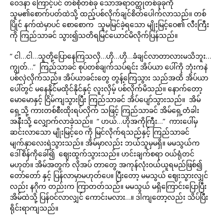
ဝေဒနာ ကြောင့်ပင် တစ်စုံတစ်ခု သောအရာဝတ္ထုတစ်ခုခုကို
သူမ၏စောက်ပတ်ထဲသို့ ထည့်ပစ်လိုက်ချင်စိတ်ပေါက်လာသည်။ တစ်
ပြိုင် နက်ထဲမှာပင် စောစောက သူမမြင်ခဲ့ရသော မျိုးမြင့်ဝေ၏ လီးကြီး
ကို ကြည်သာခင် သွား၍သတိရမြင်ယောင်မိလိုက်ပြန်သည်။
“ ငါ…ငါ…သူတို့ပြောနေကြသလို…ဟို…ဟို…ခံချင်လာတာလားမသိဘူး…
ကျွတ်…” ကြည်သာခင် စုပ်တစ်ချက်သပ်ရင်း အိပ်ယာ ပေါ်ကို ဘုံးကနဲ
ပစ်လှဲလိုက်သည်။ အိပ်ယာခင်းတွေ တွန့်ကြေသွား သည်အထိ အိပ်ယာ
ပေါ်တွင် မနေနိုင်မထိုင်နိုင်နှင့် လူးလှိမ့် ပစ်လိုက်မိသည်။ နောက်တော့
မောမောနှင့် ငြိမ်ကျသွားပြီး ကြည်သာခင် အိပ်ပျော်သွားသည်။ အိမ်
ရှေ့သို့ ကားတစ်စီးထိုးရပ်လိုက် သဖြင့် ကြည်သာခင် အိမ်ရှေ့တံခါး
အနီးသို့ လျှောက်လာခဲ့သည်။ “ ဟယ်…ဟိုအကိုကြီး…” ကားပေါ်မှ
ဆင်းလာသော မျိုးမြင့်ဝေ ကို မြင်လိုက်ရသည်နှင့် ကြည်သာခင်
မျက်နှာလေးရဲသွားသည်။ အိမ်မှာလည်း ဘယ်သူမှမရှိ။ မမသွယ်က
ဒေါ်စိန်ကိုခေါ်၍ ဈေးထွက်သွားသည်။ ဟင်းချက်စရာ ဝယ်ရုံတင်
မဟုတ်။ အိမ်အတွက် လိုအပ် တာတွေ အကုန်လုံးဝယ်ယူရမည်ဖြစ်၍
တော်တော် နှင့် ပြန်လာမှာမဟုတ်ပေ။ ပြီးတော့ မမသွယ် ဈေးသွားလျှင်
လည်း နဂိုက တည်းက ကြာတတ်သည်။ မမသွယ် မရှိကြောင်းပြောပြီး
အိမ်ထဲသို့ ပြန်ဝင်လာလျှင် ကောင်းမလား…။ ဒါကျတော့လည်း သိပ်ပြီး
ရိုင်းရာကျသည်။