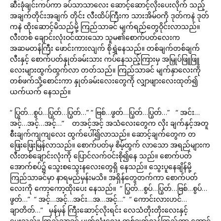
ဆီးခုံချင်းကပ်ကာ ခပ်သာသာလေး ဆောင့်ဆောင့်လိုးပေးလိုက် သည့်
အချက်တိုင်းအချက် တိုင်း လီးထိပ်ကြီးက သားအိမ်ဝကို ဒုတ်ကနဲ ဒုတ်
ကနဲ ထိုးဆောင့်မိသည်မို့ ကြည်သာခင် မျက်ရည်တွေဝိုင်းလာသည်။
လီးတစ် ချောင်းလုံးဝင်ထားသော သူမ၏စောက်ပတ်လေးက
အဆမတန်ကြီး ဖောင်းကားလျက် စိုရွှဲနေသည်။ တစ်ချက်တစ်ချက်
လီးနှင့် စောက်ပတ်နှုတ်ခမ်းသား ကပ်နေသည့်ကြားမှ အမြှုပ်ဖြူဖြူ
လေးများထွက်ထွက်လာ တတ်သည်။ ကြည်သာခင် မျက်နှာလေးကို
တစ်ဖက်သို့စောင်းကာ နှုတ်ခမ်းလေးတွေကို လျှာဖျားလေးထုတ်၍
ယက်ယက် နေသည်။
“ ပြွတ်…စွပ်…ပြွတ်…ပြွတ်…” “ ဗြစ်…ဖွတ်…ပြွတ်…ပြွတ်…” “ အင်း…
အင့်…အင့်…အင့်…” တအင့်အင့် အသံလေးတွေက လိုး ချက်နှင့်အတူ
စီးချက်ကျကျလေး ထွက်ပေါ်၍လာသည်။ ဆောင့်ချက်တွေက တ
ဖြေးဖြေးမြန်လာသည်။ စောက်ပတ်မှ စိမ့်ထွက် လာသော အရည်များက
လီးတစ်ချောင်းလုံးကို ပြောင်လက်ဝင်းစို၍နေ သည်။ စောက်ပတ်
အောက်စပ်၌ သွေးစသွေးနလေးတွေရှိ နေသည်။ သွေးပူနေချိန်မို့
ကြည်သာခင်မှာ နာရမည်မှန်းမသိ။ အရှိန်တွေတက်ကာ စောက်ပတ်
လေးကို ကော့ကော့ထိုးပေး နေသည်။ “ ပြွတ်…စွပ်…ပြွတ်…ဗြစ်…စွပ်…
ဖွတ်…” “ အင့်…အင့်…အင်း…အ…အင့်…” “ ကောင်းလားဟင်…
ချာတိတ်…” မှန်မှန် ကြီးဆောင့်လိုးရင်း လေသံတိုးတိုးလေးနှင့်
မေးသည်။ ကြည်သာခင် မျက်လုံးလေး တစ်ချက်လှန်ကြည့်ကာ ဆောင့်