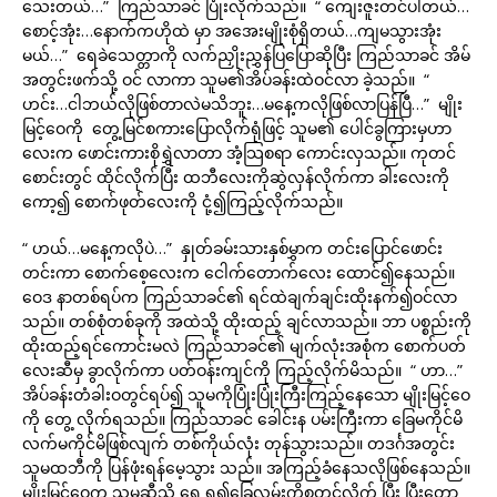
သေးတယ်…” ကြည်သာခင် ပြုံးလိုက်သည်။ “ ကျေးဇူးတင်ပါတယ်…
စောင့်အုံး…နောက်ကဟိုထဲ မှာ အအေးမျိုးစုံရှိတယ်…ကျမသွားအုံး
မယ်…” ရေခဲသေတ္တာကို လက်ညှိုးညွှန်ပြပြောဆိုပြီး ကြည်သာခင် အိမ်
အတွင်းဖက်သို့ ဝင် လာကာ သူမ၏အိပ်ခန်းထဲဝင်လာ ခဲ့သည်။ “
ဟင်း…ငါဘယ်လိုဖြစ်တာလဲမသိဘူး…မနေ့ကလိုဖြစ်လာပြန်ပြီ…” မျိုး
မြင့်ဝေကို တွေ့မြင်စကားပြောလိုက်ရုံဖြင့် သူမ၏ ပေါင်ခွကြားမှဟာ
လေးက ဖောင်းကားစိုရွှဲလာတာ အံ့သြစရာ ကောင်းလှသည်။ ကုတင်
စောင်းတွင် ထိုင်လိုက်ပြီး ထဘီလေးကိုဆွဲလှန်လိုက်ကာ ခါးလေးကို
ကော့၍ စောက်ဖုတ်လေးကို ငုံ့၍ကြည့်လိုက်သည်။
“ ဟယ်…မနေ့ကလိုပဲ…” နှုတ်ခမ်းသားနှစ်မွှာက တင်းပြောင်ဖောင်း
တင်းကာ စောက်စေ့လေးက ငေါက်တောက်လေး ထောင်၍နေသည်။
ဝေဒ နာတစ်ရပ်က ကြည်သာခင်၏ ရင်ထဲချက်ချင်းထိုးနက်၍ဝင်လာ
သည်။ တစ်စုံတစ်ခုကို အထဲသို့ ထိုးထည့် ချင်လာသည်။ ဘာ ပစ္စည်းကို
ထိုးထည့်ရင်ကောင်းမလဲ ကြည်သာခင်၏ မျက်လုံးအစုံက စောက်ပတ်
လေးဆီမှ ခွာလိုက်ကာ ပတ်ဝန်းကျင်ကို ကြည့်လိုက်မိသည်။ “ ဟာ…”
အိပ်ခန်းတံခါးဝတွင်ရပ်၍ သူမကိုပြုံးပြုံးကြီးကြည့်နေသော မျိုးမြင့်ဝေ
ကို တွေ့ လိုက်ရသည်။ ကြည်သာခင် ခေါင်းန ပမ်းကြီးကာ ခြေမကိုင်မိ
လက်မကိုင်မိဖြစ်လျက် တစ်ကိုယ်လုံး တုန်သွားသည်။ တဒင်္ဂအတွင်း
သူမထဘီကို ပြန်ဖုံးရန်မေ့သွား သည်။ အကြည့်ခံနေသလိုဖြစ်နေသည်။
မျိုးမြင့်ဝေက သူမဆီသို့ ရှေ့ရှု၍ခြေလှမ်းကိုစတင်လိုက် ပြီး ပြီးတော့