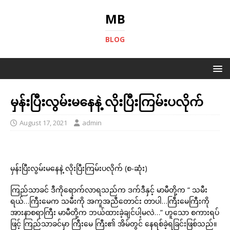
MB
BLOG
မှန်းပြီးလွမ်းမနေနဲ့ လိုးပြီးကြမ်းပလိုက်
August 17, 2021
admin
မှန်းပြီးလွမ်းမနေနဲ့ လိုးပြီးကြမ်းပလိုက် (စ-ဆုံး)
ကြည်သာခင် ဒီကိုရောက်လာရသည်က ဒက်ဒီနှင့် မာမီတို့က “ သမီး
ရယ်…ကြီးမေက သမီးကို အကူအညီတောင်း တာပါ…ကြီးမေကြီးကို
အားနာစရာကြီး မာမီတို့က ဘယ်ထားခဲ့ချင်ပါ့မလဲ…” ဟူသော စကားရပ်
ဖြင့် ကြည်သာခင်မှာ ကြီးမေ ကြီး၏ အိမ်တွင် နေရစ်ခဲ့ရခြင်းဖြစ်သည်။