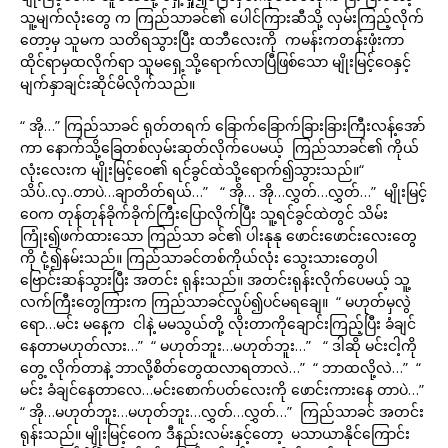
သူ့မျက်လုံးတွေ က ကြည်သာခင်၏ ပေါင်ကြားဆီသို့ လှမ်းကြည့်လိုက်
တော့မှ သူမက သတိရသွားပြီး ထဘီလေးကို ကမန်းကတန်းဖုံးကာ
ထိုင်ရာမှထလိုက်ရာ သူမရှေ့သို့ရောက်လာပြီဖြစ်သော မျိုးမြင့်ဝေနှင့်
မျက်နှာချင်းဆိုင်မိလိုက်သည်။
“ အို…” ကြည်သာခင် ရုတ်တရက် ခြောက်ခြောက်ခြားခြားကြီးလန့်အော်
ကာ နောက်သို့ခြေတစ်လှမ်းဆုတ်လိုက်ပေမယ့် ကြည်သာခင်၏ ကိုယ်
လုံးလေးက မျိုးမြင့်ဝေ၏ ရင်ခွင်ထဲသို့ရောက်၍သွားသည်။“
သိပ်..လှ..တာပဲ…ချာတိတ်ရယ်…” “ အို… အို…လွှတ်…လွှတ်…” မျိုးမြင့်
ဝေက တုန်တုန်ခိုက်ခိုက်ကြီးပြောလိုက်ပြီး သူ့ရင်ခွင်ထဲတွင် သိမ်း
ကြုံး၍ဖက်ထားသော ကြည်သာ ခင်၏ ပါးနုနု ဖောင်းဖောင်းလေးတွေ
ကို ငုံ့၍နမ်းသည်။ ကြည်သာခင်တစ်ကိုယ်လုံး သွေးသားတွေပါ
ဗြောင်းဆန်သွားပြီး အတင်း ရုန်းသည်။ အတင်းရုန်းလိုက်ပေမယ့် သူ့
လက်ကြီးတွေကြားက ကြည်သာခင်လှုပ်၍ပင်မရချေ။ “ မဟုတ်မှလွဲ
ရော…မင်း မနေ့က ငါနဲ့ မမသွယ်တို့ လိုးတာကိုချောင်းကြည့်ပြီး ခံချင်
နေတာမဟုတ်လား…” “ မဟုတ်ဘူး…မဟုတ်ဘူး…” “ ဒါဆို မင်းငါ့ကို
တွေ့ လိုက်တာနဲ့ ဘာလို့စိတ်တွေထလာရတာလဲ…” “ ဘာထလို့လဲ…” “
မင်း ခံချင်နေတာလေ…မင်းစောက်ပတ်လေးကို ဖောင်းကားနေ တာပဲ…”
“ အို…မဟုတ်ဘူး…မဟုတ်ဘူး…လွှတ်…လွှတ်…” ကြည်သာခင် အတင်း
ရုန်းသည်။ မျိုးမြင့်ဝေက ဒီနည်းလမ်းနှင့်တော့ မသာယာနိုင်ကြောင်း