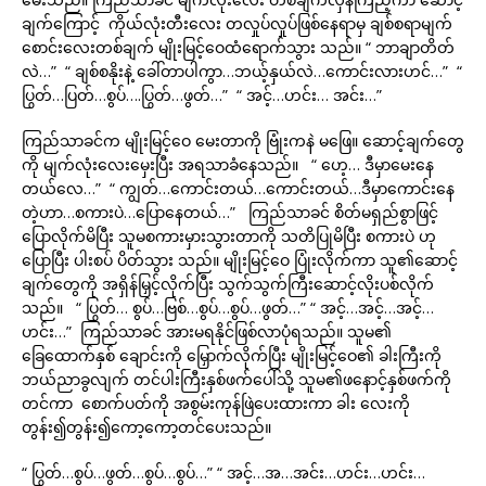
ချက်ကြောင့် ကိုယ်လုံးတီးလေး တလှုပ်လှုပ်ဖြစ်နေရာမှ ချစ်စရာမျက်
စောင်းလေးတစ်ချက် မျိုးမြင့်ဝေထံရောက်သွား သည်။ “ ဘာချာတိတ်
လဲ…” “ ချစ်စနိုးနဲ့ ခေါ်တာပါကွာ…ဘယ့်နှယ်လဲ…ကောင်းလားဟင်…” “
ပြွတ်…ပြတ်…စွပ်….ပြွတ်…ဖွတ်…” “ အင့်…ဟင်း… အင်း…”
ကြည်သာခင်က မျိုးမြင့်ဝေ မေးတာကို ဗြုံးကနဲ မဖြေ။ ဆောင့်ချက်တွေ
ကို မျက်လုံးလေးမှေးပြီး အရသာခံနေသည်။ “ ဟေ့… ဒီမှာမေးနေ
တယ်လေ…” “ ကျွတ်…ကောင်းတယ်…ကောင်းတယ်…ဒီမှာကောင်းနေ
တဲ့ဟာ…စကားပဲ…ပြောနေတယ်…” ကြည်သာခင် စိတ်မရှည်စွာဖြင့်
ပြောလိုက်မိပြီး သူမစကားမှားသွားတာကို သတိပြုမိပြီး စကားပဲ ဟု
ပြောပြီး ပါးစပ် ပိတ်သွား သည်။ မျိုးမြင့်ဝေ ပြုံးလိုက်ကာ သူ၏ဆောင့်
ချက်တွေကို အရှိန်မြှင့်လိုက်ပြီး သွက်သွက်ကြီးဆောင့်လိုးပစ်လိုက်
သည်။ “ ပြွတ်… စွပ်…ဗြစ်…စွပ်…စွပ်…ဖွတ်…” “ အင့်…အင့်…အင့်…
ဟင်း…” ကြည်သာခင် အားမရနိုင်ဖြစ်လာပုံရသည်။ သူမ၏
ခြေထောက်နှစ် ချောင်းကို မြှောက်လိုက်ပြီး မျိုးမြင့်ဝေ၏ ခါးကြီးကို
ဘယ်ညာခွလျက် တင်ပါးကြီးနှစ်ဖက်ပေါ်သို့ သူမ၏ဖနောင့်နှစ်ဖက်ကို
တင်ကာ စောက်ပတ်ကို အစွမ်းကုန်ဖြဲပေးထားကာ ခါး လေးကို
တွန်း၍တွန်း၍ကော့ကော့တင်ပေးသည်။
“ ပြွတ်…စွပ်…ဖွတ်…စွပ်…စွပ်…” “ အင့်…အ…အင်း…ဟင်း…ဟင်း…