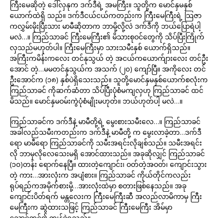
ကြီးမေဆိုတဲ့ ဒေါ်လှနုက ဒက်ဒီရဲ့ အမကြီး။ သူတို့က မောင်နှမနှစ်
ယောက်ထဲရှိ သည်။ ဒက်ဒီငယ်ငယ်ကတည်းက ကြီးမေကြီးရဲ့ သြဇာ
ကလွှမ်းမိုးပြီးသား မာမီဆိုတာက ဘာမို့လို့လဲ ဒက်ဒီကို ဘယ်ပြောရဲပါ့
မလဲ…။ ကြည်သာခင် ကြီးမေကြီး၏ မိသားစုဝင်တွေကို သိပ်ပြီးကြိုက်
လှသည်မဟုတ်ပါ။ ကြီးမေကြီးမှာ သားသမီးနှစ် ယောက်ရှိသည်။
အကြီးကမိန်းကလေး တင်နုသွယ် တဲ့ အငယ်ကယောက်ျားလေး တင်ဦး
အောင် တဲ့…မမတင်နုသွယ်က အသက် (၂၀) ကျော်ပြီ။ အကိုလေး တင်
ဦးအောင်က (၁၈) နှစ်ပဲရှိသေးသည်။ သူတို့မောင်နှမနှစ်ယောက်စလုံးက
ကြည်သာခင် ကိုဆက်ဆံတာ သိပ်ပြီးပုံစံမကျလှဟု ကြည်သာခင် ထင်
မိသည်။ မောင်နှမဝမ်းကွဲပုံစံမျိုးမဟုတ်။ ဘယ်ဟုတ်ပါ့ မလဲ…။
ကြည်သာခင်က ဒက်ဒီနဲ့ မာမီတို့ရဲ့ မွေးစားသမီးလေ…။ ကြည်သာခင်
အခါလည်သမီးကတည်းက ဒက်ဒီနဲ့ မာမီတို့ က မွေးလာခဲ့တာ…ဒက်ဒီ
ရော မာမီရော ကြည်သာခင်ကို သမီးအရင်းလိုချစ်သည်။ သမီးအရင်း
လို ဘာမှလိုလေသေးမရှိ အောင်ထားသည်။ အခုဆိုလျှင် ကြည်သာခင်
(၁၀)တန်း ရောက်နေပြီ။ ထားတဲ့ကျောင်း၊ ဝတ်တဲ့အဝတ်၊ ကျောင်းသွား
တဲ့ ကား…အားလုံးက အပျံစား။ ကြည်သာခင် ကိုယ်တိုင်ကလည်း
ရုပ်ရည်ကအမိုက်စားမို့…အားလုံးထဲမှာ စတားဖြစ်နေသည်။ အခု
ကျောင်းပိတ်ရက် မန္တလေးက ကြီးမေကြီးဆီ အလည်လာမိကာမှ ကြီး
မေကြီးက ဆွဲထားသဖြင့် ကြည်သာခင် ကြီးမေကြီး အိမ်မှာ
သောင်တင်၍ ကျန်ခဲ့ရသည်။