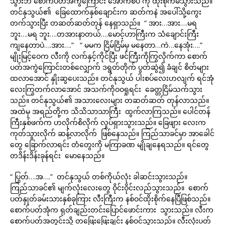
သွားဘဲ စောက်ပတ်အကွဲကြောင်း အောက်စပ် ကို ထိုးစိုက်မိသွားသည်။
တင်နုသွယ်၏ ခြေထောက်နှစ်ချောင်းက ဆတ်ကနဲ အပေါ်သို့ကွေး
တက်သွားပြီး တဆတ်ဆတ်တုန် နေရှာသည်။ “ အား…အား….မရ
ဘူး….မရ ဘူး….တအားနာတယ်….မောင့်ဟာကြီးက သံချောင်းကြီး
ကျနေတာပဲ….အား….” “ မမက ငြိမ်ငြိမ်မှ မနေတာ…ကဲ…နေအုံး….”
မျိုးမြင့်ဝေက လီးကို လက်နှင့်ကိုင်ပြီး ဖင်ကြီးကိုကြွလိုက်ကာ စောက်
ပတ်အကွဲကြောင်းတစ်လျှောက် ဒရွတ်တိုက် ပွတ်ဆွဲ၍ ခံချင် စိတ်များ
ထလာအောင် နှိုးဆွပေးသည်။ တင်နုသွယ် ပါးစပ်လေးဟလျက် ရင်အုံ
လေးကြွတက်လာအောင် အသက်ကိုဝဝရှုရင်း ခေတ္တငြိမ်သက်သွား
သည်။ တင်နုသွယ်၏ အသားလေးများ တဆတ်ဆတ် တုန်လာသည်။
အထဲမှ အရည်တို့က သိသိသာသာကြီး ထွက်လာကြသည်။ ပေါင်တန်
ကြီးနှစ်ဖက်က ဟလိုက်စိလိုက် လှုပ်ရှားသွားသည်။ ခြေဖျား လေးက
ကုတ်သွားလိုက် ဆန့်လာလိုက် ဖြစ်နေသည်။ ကြည်သာခင်မှာ အာခေါင်
တွေ ခြောက်လာရင်း တံတွေးကို မကြာခဏ မျိုချနေရသည်။ ရင်တွေ
တဒိန်းဒိန်းခုန်ရင်း မောနေသည်။
“ ပြွတ်….အ….” တင်နုသွယ် တစ်ကိုယ်လုံး ခါဆင်းသွားသည်။
ကြည်သာခင်၏ မျက်လုံးလေးတွေ ဝိုင်းဝိုင်းလည်သွားသည်။ စောက်
ပတ်နှုတ်ခမ်းသားနှစ်ခုကြား လီးကြီးက နစ်ဝင်ထိုးစိုက်နေပြီဖြစ်သည်။
စောက်ပတ်အုံက ရုတ်ချည်းတင်းပြောင်ဖောင်းကား သွားသည်။ လီးက
စောက်ပတ်အတွင်းသို့ တဖြေးဖြေးချင်း နစ်ဝင်သွားသည်။ လီးလုံးပတ်