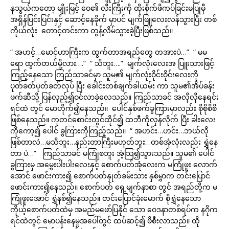
နုသွယ်ကတော့ မျိုးမြင့် ဝေ၏ လီးကြီးကို ထိုးစိုက်ဖိကပ်ခြင်းမပြုမှီ
အရှိန်ပြင်းပြင်းနှင့် ဆောင့်နေခိုက် မှာပင် မျက်ဖြူလေးလန်သွားပြီး တစ်
ကိုယ်လုံး တောင့်တင်းကာ တွန့်လိမ်သွားခဲ့ပြီးဖြစ်သည်။
“ အဟင့်…မောင့်ဟာကြီးက ထွက်တာအရည်တွေ တအားပဲ…” “ မမ
ရော ထွက်တယ်မို့လား….” “ သိဘူး….” မျက်လုံးလေးအ ပြူးသားဖြင့်
ကြည့်နေသော ကြည်သာခင်မှာ သူမ၏ မျက်လုံးဝိုင်းဝိုင်းလေးကို
ပုတ်ခတ်ပုတ်ခတ်လုပ် ပြီး ခေါင်းတစ်ချက်ခါယမ်း ကာ သူမ၏အိပ်ခန်း
ဖက်ဆီသို့ ပြန်လှည့်၍ဝင်လာခဲ့လေသည်။ ကြည်သာခင် အလိုလိုနေရင်း
ရင်ထဲ တွင် မောဟိုက်၍နေသည်။ ပေါင်နှစ်ဖက်ခွကြားမှာလည်း စိုစိုစိစိ
ဖြစ်နေသည်။ ကုတင်စောင်းတွင်ထိုင်၍ ထဘီကိုလှန်လိုက် ပြီး ခါးလေး
ကိုကော့၍ ပေါင် ခွကြားကိုကြည့်သည်။ “ အဟင်း…ဟင်း…ဘယ်လို
ဖြစ်တာလဲ…မသိဘူး…နည်းတာကြီးမဟုတ်ဘူး…တစ်အုံလုံးလည်း ရွှဲနေ
တာ ပဲ…” ကြည်သာခင် မကြုံစဘူး အံ့သြ၍သွားသည်။ သူမ၏ ပေါင်
ခွကြားမှ အမွှေးပါးပါးလေးနှင့် စောက်ပတ်အုံလေးက မကြုံဖူး လောက်
အောင် ဖောင်းကား၍ စောက်ပတ်နှုတ်ခမ်းသား နှစ်မွှာက တင်းပြောင်
ဖောင်းကား၍နေသည်။ စောက်ပတ် ရှေ့မျက်နှာစာ တွင် အရည်တို့က မ
ကြုံဖူးအောင် ရွှဲနစ်၍နေသည်။ တင်းပြောင်ခုံးမောက် စိုရွှဲနေသော
ကိုယ့်စောက်ပတ်ထဲမှ အမည်မဖော်ပြနိုင် သော ဝေဒနာတစ်ရပ်က နဂိုက
ရင်ထဲတွင် မောပန်းနေမှုအပေါ်တွင် ထပ်ဆင့်၍ ဖိစီးလာသည်။ ထို