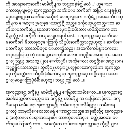
ကို အားနာစရာႀကီး မာမီတို႔က ဘယ္ထားခဲ့ခ်င္ပါ့မလဲ…” ဟူေသာ
စကားရပ္ျဖင့္ ၾကည္သာခင္မွာ ႀကီးေမ ႀကီး၏ အိမ္တြင္ ေနရစ္ခဲ့ရျ
ခင္းျဖစ္သည္။ ႀကီးေမဆိုတဲ့ ေဒၚလွႏုက ဒက္ဒီရဲ႕ အမႀကီး။ သူ
တို႔က ေမာင္ႏွမႏွစ္ေယာက္ထဲရွိ သည္။ ဒက္ဒီငယ္ငယ္ကတည္းက ႀ
ကီးေမႀကီးရဲ႕ ၾသဇာကလႊမ္းမိုးၿပီးသား မာမီဆိုတာက ဘာ
မို႔လို႔လဲ ဒက္ဒီကို ဘယ္ေျပာရဲပါ့ မလဲ…။ ၾကည္သာခင္ ႀကီးေ
မႀကီး၏ မိသားစုဝင္ေတြကို သိပ္ၿပီးႀကိဳက္လွသည္မဟုတ္ပါ။ ႀကီးေ
မႀကီးမွာ သားသမီးႏွစ္ ေယာက္ရွိသည္။ အႀကီးကမိန္းကေလး
တင္ႏုသြယ္ တဲ့ အငယ္ကေယာက္်ားေလး တင္ဦးေအာင္ တဲ့…မမတ
င္ႏုသြယ္က အသက္ (၂၀) ေက်ာ္ၿပီ။ အကိုေလး တင္ဦးေအာင္က (၁၈)
ႏွစ္ပဲရွိေသးသည္။ သူတို႔ေမာင္ႏွမႏွစ္ေယာက္စလုံးက ၾကည္သာ
ခင္ ကိုဆက္ဆံတာ သိပ္ၿပီးပုံစံမက်လွဟု ၾကည္သာခင္ ထင္မိသည္။ ေမာ
င္ႏွမဝမ္းကြဲပုံစံမ်ိဳးမဟုတ္။ ဘယ္ဟုတ္ပါ့ မလဲ…။
ၾကည္သာခင္က ဒက္ဒီနဲ႔ မာမီတို႔ရဲ႕ ေမြးစားသမီးေလ…။ ၾကည္သာခင္
အခါလည္သမီးကတည္းက ဒက္ဒီနဲ႔ မာမီတို႔ က ေမြးလာခဲ့တာ…ဒက္
ဒီေရာ မာမီေရာ ၾကည္သာခင္ကို သမီးအရင္းလိုခ်စ္သည္။ သမီးအရ
င္းလို ဘာမွလိုေလေသးမရွိ ေအာင္ထားသည္။ အခုဆိုလွ်င္ ၾကည္သာခ
င္ (၁၀)တန္း ေရာက္ေနၿပီ။ ထားတဲ့ေက်ာင္း၊ ဝတ္တဲ့အဝတ္၊ ေ
က်ာင္းသြားတဲ့ ကား…အားလုံးက အပ်ံစား။ ၾကည္သာခင္ ကိုယ္တိုင္ကလ