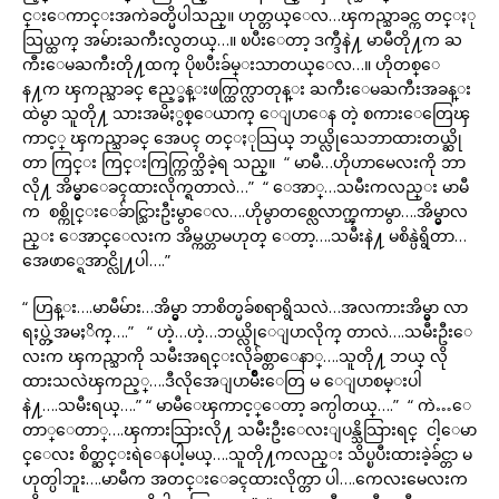
င္းေကာင္းအကဲခတ္မိပါသည္။ ဟုတ္တယ္ေလ…ၾကည္သာခင္က တင္ႏု
သြယ္ထက္ အမ်ားႀကီးလွတယ္…။ ၿပီးေတာ့ ဒက္ဒီနဲ႔ မာမီတို႔က ႀ
ကီးေမႀကီးတို႔ထက္ ပိုၿပီးခ်မ္းသာတယ္ေလ…။ ဟိုတစ္ေ
န႔က ၾကည္သာခင္ ဧည့္ခန္းဖက္ထြက္လာတုန္း ႀကီးေမႀကီးအခန္း
ထဲမွာ သူတို႔ သားအမိႏွစ္ေယာက္ ေျပာေန တဲ့ စကားေတြေၾ
ကာင့္ ၾကည္သာခင္ အေပၚ တင္ႏုသြယ္ ဘယ္လိုသေဘာထားတယ္ဆို
တာ ကြင္း ကြင္းကြက္ကြက္သိခဲ့ရ သည္။ “ မာမီ…ဟိုဟာမေလးကို ဘာ
လို႔ အိမ္မွာေခၚထားလိုက္ရတာလဲ…” “ ေအာ္…သမီးကလည္း မာမီ
က စစ္ကိုင္းေခ်ာင္သြားဦးမွာေလ….ဟိုမွာတစ္လေလာက္ၾကာမွာ….အိမ္မွာလ
ည္း ေအာင္ေလးက အိမ္ကပ္တာမဟုတ္ ေတာ့….သမီးနဲ႔ မစိန္ပဲရွိတာ…
အေဖာ္ရေအာင္လို႔ပါ….”
“ ဟြန္း….မာမီမ်ား…အိမ္မွာ ဘာစိတ္မခ်စရာရွိသလဲ…အလကားအိမ္မွာ လာ
ရႈပ္တဲ့အမႈိက္….” “ ဟဲ့…ဟဲ့…ဘယ္လိုေျပာလိုက္ တာလဲ….သမီးဦးေ
လးက ၾကည္သာကို သမီးအရင္းလိုခ်စ္တာေနာ္….သူတို႔ ဘယ္ လို
ထားသလဲၾကည့္….ဒီလိုအေျပာမ်ိဳးေတြ မ ေျပာစမ္းပါ
နဲ႔….သမီးရယ္….” “ မာမီေၾကာင့္ေတာ့ ခက္ပါတယ္….” “ ကဲ…ေ
တာ္ေတာ္….ၾကားသြားလို႔ သမီးဦးေလးျပန္သိသြားရင္ ငါ့ေမာ
င္ေလး စိတ္ဆင္းရဲေနပါ့မယ္….သူတို႔ကလည္း သိပ္ၿပီးထားခဲ့ခ်င္တာ မ
ဟုတ္ပါဘူး….မာမီက အတင္းေခၚထားလိုက္တာ ပါ….ကေလးမေလးက