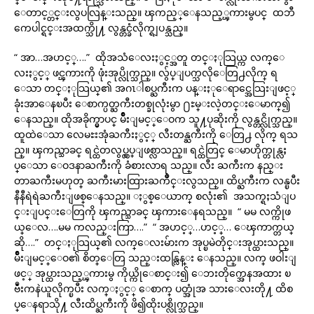
ေတာင့္တင္းလွပလြန္းသည္။ ၾကည့္ေနသည့္ၾကားမွပင္ ထဘီ
ကေပါင္ရင္းအထက္သို႔ လွန္တင္ခံလိုက္ရျပန္သည္။
“ အာ…အဟင့္….” ထိုအသံေလးႏွင့္အတူ တင္ႏုသြယ္က လက္ေ
လးႏွင့္ ဖင္ၾကားကို ဖုံးအုပ္လိုက္သည္။ လွ်ပ္ျပက္သလိုေတြ႕လိုက္ ရ
ေသာ တင္ႏုသြယ္၏ အဂၤါစပ္ႀကီးက ပန္းႏုေရာင္အေသြးျဖင့္
ခုံးအာေနၿပီး ေစာက္ပတ္ႀကီးတစ္ခုလုံးမွာ ႐ႊမ္းလဲ့တင္းေမာက္၍
ေနသည္။ ထိုအခိုက္မွာပင္ မ်ိဳးျမင့္ေဝက သူ႔ပုဆိုးကို လွန္တင္လိုက္သည္။
ထူထဲေသာ လေမႊးအုံႀကီးႏွင့္ လီးတန္ႀကီးကို ေတြ႕ လိုက္ ရသ
ည္။ ၾကည္သာခင္ ရင္ထဲတလွပ္လွပ္ျဖစ္လာသည္။ ရင္ထဲတြင္ ေမာဟိုက္တုန္လႈ
ပ္ေသာ ေဝဒနာႀကီးကို ခံစားလာရ သည္။ လီး ႀကီးက နည္း
တာႀကီးမဟုတ္ ႀကီးမားထြားႀကိဳင္းလွသည္။ ထိပ္ႀကီးက လန္ၿပီး
နီနီရဲရဲႀကီးျဖစ္ေနသည္။ ႏွစ္ေယာက္ စလုံး၏ အသက္ရႈသံျပ
င္းျပင္းေတြကို ၾကည္သာခင္ ၾကားေနရသည္။ “ မမ လက္ကိုဖ
ယ္ေလ….မမ ကလည္းကြာ….” “ အဟင့္…ဟင့္… ေၾကာက္တယ္
ဆို….” တင္ႏုသြယ္၏ လက္ေလးမ်ားက အုပ္ၿမဲတိုင္းအုပ္ထားသည္။
မ်ိဳးျမင့္ေဝ၏ စိတ္ေတြ သည္းထန္လြန္း ေနသည္။ လက္ ဖဝါးျ
ဖင့္ အုပ္ထားသည့္ၾကားမွ ကိုယ္ကိုေစာင္း၍ ေဘးတိုက္အေနအထား ၿ
ဗဳံးကနဲယူလိုက္ၿပီး လက္ႏွင့္ ေစာက္ ပတ္အုံအ သားေလးတို႔ ထိစ
ပ္ေနရာသို႔ လီးထိပ္ႀကီးကို ဖိ၍ထိုးပစ္လိုက္သည္။