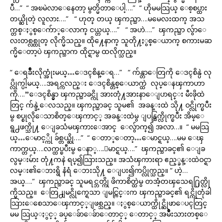
ပီ…” “ အၿမဲလာေနေတာ့ မွတ္မိတာေပါ့….” “ ဟိုမမသြယ္ ေစ့စပ္ထား
တယ္ဆိုတဲ့ လူလား….” “ ဟုတ္ တယ္ ၾကည္သာ….မမေလးထက္ အသ
က္တစ္ႏွစ္ေက်ာ္ေလာက္ ငယ္တယ္….” “ အဟဲ….” ၾကည္သာ လွ်ာေ
လးတစ္လစ္ထုတ္ လိုက္မိသည္။ ထို႔ေနာက္ သူတို႔ႏွစ္ေယာက္ စကားမဆ
က္မိေတာ့ပဲ ၾကည္သာက ထိုင္ရာမွ ထလိုက္သည္။
“ ေရခ်ိဳးလိုက္အုံးမယ္…ေဒၚစိန္ေရ…” “ က်န္တာေတြကို ေဒၚစိန္ပဲ လု
ပ္လိုက္ပါ့မယ္….အရင္ကလည္း ေဒၚစိန္တစ္ေယာက္ထဲ လုပ္ေနၾကာဟာ
ကို….”ေဒၚစိန္မွာ ၾကည္သာခင္ကို အားတုံ႔အားနာေျပာရင္း မီးဖိုထဲ
တြင္ က်န္ခဲ့ေလသည္။ ၾကည္သာခင္ သူမ၏ အခန္းထဲ သို႔ ဝင္လိုက္ၿပီး
မွ စပ္စုလိုေသာစိတ္ေၾကာင့္ အခန္းထဲမွ ျပန္ထြက္လိုက္ၿပီး အိမ္ေ
ရွ႕ဖက္သို႔ ေျခသံမၾကားေအာင္ ေလွ်ာက္၍ အလာ…။ “ မမသြ
ယ္…ေမာင့္ကို ခ်စ္တယ္ဆို….” “ ေတာ္ေတာ့…ေမာင္ရယ္….မမ ေၾ
ကာက္တယ္….လက္ထပ္ၿပီးမွ ေနာ္….ေမာင္ရယ္….” ၾကည္သာခင္၏ ေျခ
လွမ္းမ်ား တုံ႔ကနဲ ရပ္၍သြားသည္။ အသံၾကားရာ ဧည့္ခန္းထဲဝင္ရာ
လမ္း၏ေဘးရွိ နံရံ ေဘးသို႔ ေျပး၍ကပ္လိုက္သည္။ “ ဟဲ့…
အယ္….” ၾကည္သာခင္ သူမရင္ဘတ္ကို ဖိကာစိတ္ထဲမွ တအံ့တၾသေရ႐ြတ္လို
က္မိသည္။ ေတြ႕ျမင္လိုက္ရေသာ ျမင္ကြင္းက ၾကည္သာခင္၏ ရင္ကိုတုံခါ
သြားေစေသာေၾကာင့္ျဖစ္သည္။ ႏွစ္ေယာက္ထိုင္ဆိုဖာေပၚတြင္
မမ သြယ္ႏွင့္ ခပ္ေခ်ာေခ်ာေတာင့္ ေတာင့္ အမ်ိဳးသားတစ္ေ