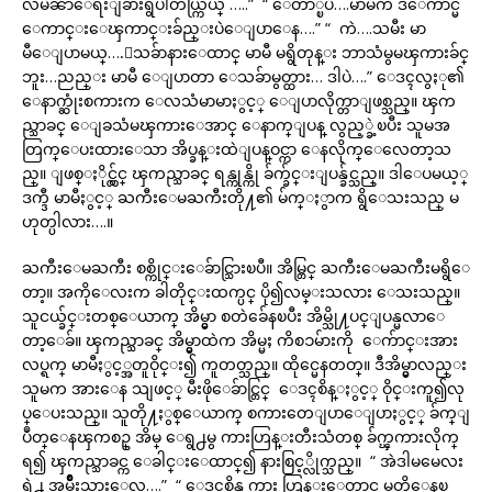
လိမၼာေရးျခားရွိပါတယ္ကြယ္ …..” “ ေတာ္ၿပီ….မာမီက ဒီေကာင္မ
ေကာင္းေၾကာင္းခ်ည္းပဲေျပာေန….” “ ကဲ….သမီး မာ
မီေျပာမယ္….ေသခ်ာနားေထာင္ မာမီ မရွိတုန္း ဘာသံမွမၾကားခ်င္
ဘူး…ညည္း မာမီ ေျပာတာ ေသခ်ာမွတ္ထား… ဒါပဲ….” ေဒၚလွႏု၏
ေနာက္ဆုံးစကားက ေလသံမာမာႏွင့္ ေျပာလိုက္တာျဖစ္သည္။ ၾက
ည္သာခင္ ေျခသံမၾကားေအာင္ ေနာက္ျပန္ လွည့္ခဲ့ၿပီး သူမအ
တြက္ေပးထားေသာ အိပ္ခန္းထဲျပန္ဝင္ကာ ေနလိုက္ေလေတာ့သ
ည္။ ျဖစ္ႏိုင္လွ်င္ ၾကည္သာခင္ ရန္ကုန္ကို ခ်က္ခ်င္းျပန္ခ်င္သည္။ ဒါေပမယ့္
ဒက္ဒီ မာမီႏွင့္ ႀကီးေမႀကီးတို႔၏ မ်က္ႏွာက ရွိေသးသည္ မ
ဟုတ္ပါလား….။
ႀကီးေမႀကီး စစ္ကိုင္းေခ်ာင္သြားၿပီ။ အိမ္တြင္ ႀကီးေမႀကီးမရွိေ
တာ့။ အကိုေလးက ခါတိုင္းထက္ပင္ ပို၍လမ္းသလား ေသးသည္။
သူငယ္ခ်င္းတစ္ေယာက္ အိမ္မွာ စတဲခ်ေနၿပီး အိမ္သို႔ပင္ျပန္မလာေ
တာ့ေခ်။ ၾကည္သာခင္ အိမ္မွာထဲက အိမ္မႈ ကိစၥမ်ားကို ေက်ာင္းအား
လပ္ရက္ မာမီႏွင့္အတူဝိုင္း၍ ကူတတ္သည္။ ထိုင္မေနတတ္။ ဒီအိမ္မွာလည္း
သူမက အားေန သျဖင့္ မီးဖိုေခ်ာင္တြင္ ေဒၚစိန္ႏွင့္ ဝိုင္းကူ၍လု
ပ္ေပးသည္။ သူတို႔ႏွစ္ေယာက္ စကားတေျပာေျပာႏွင့္ ခ်က္ျ
ပဳတ္ေနၾကစဥ္ အိမ္ ေရွ႕မွ ကားဟြန္းတီးသံတစ္ ခ်က္ၾကားလိုက္
ရ၍ ၾကည္သာခင္က ေခါင္းေထာင္၍ နားစြင့္လိုက္သည္။ “ အဲဒါမမေလး
ရဲ႕ အမ်ိဳးသားေလ….” “ ေဒၚစိန္က ကား ဟြန္းေတာင္ မွတ္မိေနၿ