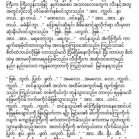
ကြီးက ကြီးလွန်းသဖြင့် နှုတ်ခမ်းစပ် အသားလေးတွေက လီးနှင့်အတူ
အတွင်းပိုင်းသို့ လိပ်ခေါက်နစ်ဝင်သွားသည်။ “ အား…ကျွတ်….နာ
တယ်….နာ တယ်….” “ ခဏလေး….ဝင်နေပြီ….” “ အား….အား….နာ
တယ်….မခံနိုင်ဘူး….” ပြောရင်းဆိုရင်း ဖိဖိဆောင့်ချလိုက်ရာ လီးမှာတ
ဆုံးနီးပါးဝင်သွားသည်။ “ ဗြစ်…ဗြစ်….ပလွတ်….ဗြစ်….” “
အား….အား….မရတော့ဘူး….မရဘူး….” တင်နုသွယ် အံကိုကြိတ် ကာ
မျက်စေ့မှိတ်ထားလျက်မှ အလန့်တကြားအော်သည်။ ကြည်သာခင်
စိတ်ထဲဘယ်လိုဖြစ် လာသည်မသိ ငြိမ်ငြိမ်နေလိုက်ရင် ပြီး တာပဲဟု စိတ်
ထဲမှ အားမလိုအားမရပြောမိသည်။ လီးကြီးက အဆုံးဝင်တော့မည်
နည်း နည်းလေးပဲ ကျန်တော့တာကို ကြည်သာခင် မြင်နေရသည်။
“ ဗြစ်…ဘွတ်…ပြွတ်…ဖွတ်….” “ အမလေး….အမလေး…လေး…ကျွတ်…
ကျွတ်….” တင်နုသွယ်၏ အသံက အထိမ်းအကွတ်မရှိ ထွက်၍လာ
သည်။ ကြည်သာခင် တစ်ကိုယ်လုံး တုန်သွားသည်။ ဘာလုပ် ရမှန်းမသိ
ခြေမကိုင်မိ လက်မကိုင်မိဖြစ်သွားသည်။ “ အား…အား….ဟင်း…
ကျွတ်….ကျွတ်….ကျွတ်….” တင်နုသွယ်၏ ဖင်ကြီးဖြဲကားနေအောင်ပင်
ခြေနှစ်ချောင်းကို ဖြဲမြှောက်ကာ မျိုး မြင့်ဝေ၏ ခါးကိုကတ်ကြေးကိုက်
လျက် ကျောပြင်ကြီးကို ဖက်ထားလိုက်မိသည်။ ဖက်တာမှ လွတ်ထွက်
သွားမှာစိုးသည့်အလား အတင်းကြီးကို ဖက်တွယ်ထား လိုက်မိသည်။ “
ပြွတ်…စွပ်…ဖွတ်….ဖွတ်…ပလွတ်…ပြွတ်…” “ အား…အီး…ရှီး…အီး…”