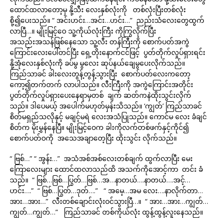
ထောင်ထလာတော့မှ နို့သီး လေးနှစ်လုံးကို တစ်လုံးပြီးတစ်လုံး
စို့၍ပေးသည်။ “ အင်းဟင်း…အင်း…ဟင်း…” ညည်းသံလေးတွေထွက်
လာပြီ…။ မျိုးမြင့်ဝေ သူ့ကိုယ်လုံးကြီး ကိုကြွလိုက်ပြီး
အသည်းအသန်ဖြစ်နေသော သူ့လီး တန်ကြီးကို စောက်ပတ်အကွဲ
ကြောင်းလေးပေါ်တင်ပြီး ရှေ့တိုးနောက်ငင်ဖြင့် ပွတ်တိုက်လှုပ်ရှားရင်း
နို့အုံလေးနှစ်လုံးကို ခပ်မွ မွလေး ဆုပ်နယ်ချေမွပေးလိုက်သည်။
ကြည်သာခင် ခါးလေးတွန့်တွန့်သွားပြီး စောက်ပတ်လေးကတော့
ကော့၍တက်တက် လာပါသည်။ လီးကြီးကို အကွဲကြောင်းအတိုင်း
ပွတ်တိုက်လှုပ်ရှားပေးနေရာမှတစ် ချက် ဆတ်ကနဲထိုးသွင်းလိုက်
သည်။ ဒါပေမယ့် အပေါက်မဟုတ်မှန်းသိသည်။ ‘ကျွတ်’ ကြည်သာခင်
စိတ်မရှည်သလိုနှင့် မချင့်မရဲ လေးအသံပြုသည်။ ကောင်မ လေး ခံချင်
စိတ်က မိုးမွှန်နေပြီ။ မျိုးမြင့်ဝေက ခါးကိုလက်တစ်ဖက်နှင့်ကိုင်၍
စောက်ပတ်ဝကို အသေအချာတေ့ပြီး ထိုးသွင်း လိုက်သည်။
“ ဗြစ်…” “ အွန်း…” အသံအစ်အစ်လေးတစ်ချက် ထွက်လာပြီး မေး
ကြောလေးများ ထောင်ထလာသည်ထိ အသက်ကိုအောင့်ကာ တင်း ခံ
သည်။ “ ဗြစ်…ဗြစ်…ပြွတ်…ဗြစ်…အ…နာတယ်….နာတယ်….အင့်…
ဟင်း….” “ ဗြစ်…ပြွတ်…ဒုတ်….” “ အမေ့…အမ လေး….နာလိုက်တာ…
အား…အား…” လီးတစ်ချောင်းလုံးဝင်သွားပြီ…။ “ အား…အား…ကျွတ်…
ကျွတ်…ကျွတ်…” ကြည်သာခင် တစ်ကိုယ်လုံး ထွန့်ထွန့်လူးနေသည်။