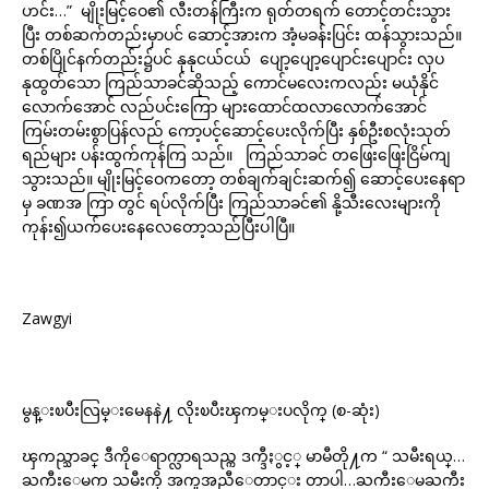
ဟင်း…” မျိုးမြင့်ဝေ၏ လီးတန်ကြီးက ရုတ်တရက် တောင့်တင်းသွား
ပြီး တစ်ဆက်တည်းမှာပင် ဆောင့်အားက အံ့မခန်းပြင်း ထန်သွားသည်။
တစ်ပြိုင်နက်တည်း၌ပင် နုနုငယ်ငယ် ပျော့ပျော့ပျောင်းပျောင်း လှပ
နုထွတ်သော ကြည်သာခင်ဆိုသည့် ကောင်မလေးကလည်း မယုံနိုင်
လောက်အောင် လည်ပင်းကြော များထောင်ထလာလောက်အောင်
ကြမ်းတမ်းစွာပြန်လည် ကော့ပင့်ဆောင့်ပေးလိုက်ပြီး နှစ်ဦးစလုံးသုတ်
ရည်များ ပန်းထွက်ကုန်ကြ သည်။ ကြည်သာခင် တဖြေးဖြေးငြိမ်ကျ
သွားသည်။ မျိုးမြင့်ဝေကတော့ တစ်ချက်ချင်းဆက်၍ ဆောင့်ပေးနေရာ
မှ ခဏအ ကြာ တွင် ရပ်လိုက်ပြီး ကြည်သာခင်၏ နို့သီးလေးများကို
ကုန်း၍ယက်ပေးနေလေတော့သည်ပြီးပါပြီ။
Zawgyi
မွန္းၿပီးလြမ္းမေနနဲ႔ လိုးၿပီးၾကမ္းပလိုက္ (စ-ဆုံး)
ၾကည္သာခင္ ဒီကိုေရာက္လာရသည္က ဒက္ဒီႏွင့္ မာမီတို႔က “ သမီးရယ္…
ႀကီးေမက သမီးကို အကူအညီေတာင္း တာပါ…ႀကီးေမႀကီး