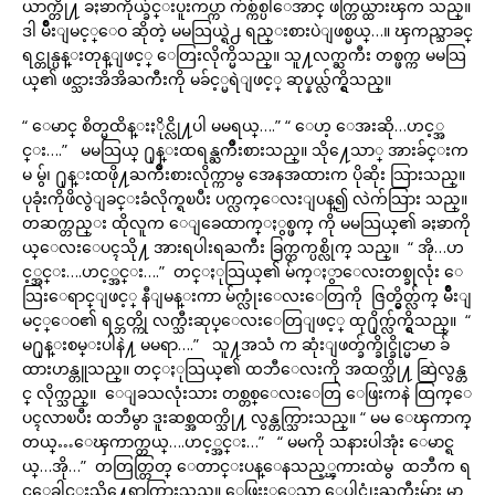
ယာက္တို႔ ခႏၶာကိုယ္ခ်င္းပူးကပ္ကာ က်စ္က်စ္ပါေအာင္ ဖက္တြယ္ထားၾက သည္။
ဒါ မ်ိဳးျမင့္ေဝ ဆိုတဲ့ မမသြယ္ရဲ႕ ရည္းစားပဲျဖစ္မယ္…။ ၾကည္သာခင္
ရင္တုန္ပန္းတုန္ျဖင့္ ေတြးလိုက္မိသည္။ သူ႔လက္ႀကီး တစ္ဖက္က မမသြ
ယ္၏ ဖင္သားအိအိႀကီးကို မခ်င့္မရဲျဖင့္ ဆုပ္နယ္လ်က္ရွိသည္။
“ ေမာင္ စိတ္မထိန္းႏိုင္လို႔ပါ မမရယ္….” “ ေဟ့ ေအးဆို…ဟင့္အ
င္း….” မမသြယ္ ႐ုန္းထရန္ႀကိဳးစားသည္။ သို႔ေသာ္ အားခ်င္းက
မ မွ်၊ ႐ုန္းထဖို႔ႀကိဳးစားလိုက္ကာမွ အေနအထားက ပိုဆိုး သြားသည္။
ပုခုံးကိုဖိလွဲျခင္းခံလိုက္ရၿပီး ပက္လက္ေလးျပန္၍ လဲက်သြား သည္။
တဆက္တည္း ထိုလူက ေျခေထာက္ႏွစ္ဖက္ ကို မမသြယ္၏ ခႏၶာကို
ယ္ေလးေပၚသို႔ အားရပါးရႀကီး ခြက္တက္ပစ္လိုက္ သည္။ “ အို…ဟ
င့္အင္း….ဟင့္အင္း….” တင္ႏုသြယ္၏ မ်က္ႏွာေလးတစ္ခုလုံး ေ
သြးေရာင္ျဖင့္ နီျမန္းကာ မ်က္လုံးေလးေတြကို ဇြတ္မွိတ္လ်က္ မ်ိဳးျ
မင့္ေဝ၏ ရင္ဘတ္ကို လက္သီးဆုပ္ေလးေတြျဖင့္ ထု႐ိုက္လ်က္ရွိသည္။ “
မ႐ုန္းစမ္းပါနဲ႔ မမရာ….” သူ႔အသံ က ဆုံးျဖတ္ခ်က္ခိုင္ခိုင္မာမာ ခ်
ထားဟန္တူသည္။ တင္ႏုသြယ္၏ ထဘီေလးကို အထက္သို႔ ဆြဲလွန္တ
င္ လိုက္သည္။ ေျခသလုံးသား တစ္တစ္ေလးေတြ ေဖြးကနဲ ထြက္ေ
ပၚလာၿပီး ထဘီမွာ ဒူးဆစ္အထက္သို႔ လွန္တက္သြားသည္။ “ မမ ေၾကာက္
တယ္…ေၾကာက္တယ္….ဟင့္အင္း…” “ မမကို သနားပါအုံး ေမာင္ရ
ယ္…အို…” တတြတ္တြတ္ ေတာင္းပန္ေနသည့္ၾကားထဲမွ ထဘီက ရ
င္ေခါင္းသို႔ေရာက္သြားသည္။ ေဖြးႏုေသာ ေပါင္လုံးႀကီးမ်ား မွာ