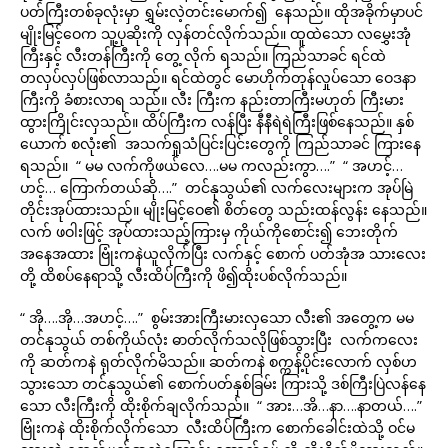
ပတ်ကြီးတစ်ခုလုံးမှာ ရွှမ်းလဲ့တင်းမောက်၍ နေသည်။ ထိုအခိုက်မှာပင်
မျိုးမြင့်ဝေက သူ့ပုဆိုးကို လှန်တင်လိုက်သည်။ ထူထဲသော လမွှေးအုံ
ကြီးနှင့် လီးတန်ကြီးကို တွေ့ လိုက် ရသည်။ ကြည်သာခင် ရင်ထဲ
တလှပ်လှပ်ဖြစ်လာသည်။ ရင်ထဲတွင် မောဟိုက်တုန်လှုပ်သော ဝေဒနာ
ကြီးကို ခံစားလာရ သည်။ လီး ကြီးက နည်းတာကြီးမဟုတ် ကြီးမား
ထွားကြိုင်းလှသည်။ ထိပ်ကြီးက လန်ပြီး နီနီရဲရဲကြီးဖြစ်နေသည်။ နှစ်
ယောက် စလုံး၏ အသက်ရှုသံပြင်းပြင်းတွေကို ကြည်သာခင် ကြားနေ
ရသည်။ “ မမ လက်ကိုဖယ်လေ….မမ ကလည်းကွာ….” “ အဟင့်…
ဟင့်… ကြောက်တယ်ဆို….” တင်နုသွယ်၏ လက်လေးများက အုပ်မြဲ
တိုင်းအုပ်ထားသည်။ မျိုးမြင့်ဝေ၏ စိတ်တွေ သည်းထန်လွန်း နေသည်။
လက် ဖဝါးဖြင့် အုပ်ထားသည့်ကြားမှ ကိုယ်ကိုစောင်း၍ ဘေးတိုက်
အနေအထား ဗြုံးကနဲယူလိုက်ပြီး လက်နှင့် စောက် ပတ်အုံအ သားလေး
တို့ ထိစပ်နေရာသို့ လီးထိပ်ကြီးကို ဖိ၍ထိုးပစ်လိုက်သည်။
“ အို….အို…အဟင့်….” စွမ်းအားကြီးမားလှသော လီး၏ အတွေ့က မမ
တင်နုသွယ် တစ်ကိုယ်လုံး ဓာတ်လိုက်သလိုဖြစ်သွားပြီး လက်ကလေး
ကို ဆတ်ကနဲ ရုတ်လိုက်မိသည်။ ဆတ်ကနဲ စက္ကန့်ပိုင်းလောက် လှစ်ဟ
သွားသော တင်နုသွယ်၏ စောက်ပတ်နှစ်ခြမ်း ကြားသို့ ဒစ်ကြီးပြဲလန်နေ
သော လီးကြီးကို ထိုးစိုက်ချလိုက်သည်။ “ အား…အိ…နာ….နာတယ်….”
ဗြုံးကနဲ ထိုးစိုက်လိုက်သော လီးထိပ်ကြီးက စောက်ခေါင်းထဲသို့ ဝင်မ