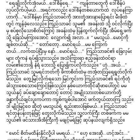
“ ရေချိုးလိုက်အုံးမယ်…ဒေါ်စိန်ရေ…” “ ကျန်တာတွေကို ဒေါ်စိန်ပဲ
လုပ်လိုက်ပါ့မယ်….အရင်ကလည်း ဒေါ်စိန်တစ်ယောက်ထဲ လုပ်နေကြာ
ဟာကို….”ဒေါ်စိန်မှာ ကြည်သာခင်ကို အားတုံ့အားနာပြောရင်း မီးဖိုထဲ
တွင် ကျန်ခဲ့လေသည်။ ကြည်သာခင် သူမ၏ အခန်းထဲ သို့ ဝင်လိုက်ပြီး
မှ စပ်စုလိုသောစိတ်ကြောင့် အခန်းထဲမှ ပြန်ထွက်လိုက်ပြီး အိမ်ရှေ့ဖက်
သို့ ခြေသံမကြားအောင် လျှောက်၍ အလာ…။ “ မမသွယ်…မောင့်ကို
ချစ်တယ်ဆို….” “ တော်တော့…မောင်ရယ်….မမ ကြောက်
တယ်….လက်ထပ်ပြီးမှ နော်….မောင်ရယ်….” ကြည်သာခင်၏ ခြေလှမ်း
များ တုံ့ကနဲ ရပ်၍သွားသည်။ အသံကြားရာ ဧည့်ခန်းထဲဝင်ရာ
လမ်း၏ဘေးရှိ နံရံ ဘေးသို့ ပြေး၍ကပ်လိုက်သည်။ “ ဟဲ့…အယ်….”
ကြည်သာခင် သူမရင်ဘတ်ကို ဖိကာစိတ်ထဲမှ တအံ့တသြရေရွတ်လိုက်
မိသည်။ တွေ့မြင်လိုက်ရသော မြင်ကွင်းက ကြည်သာခင်၏ ရင်ကိုတုံ
ခါသွားစေသောကြောင့်ဖြစ်သည်။ နှစ်ယောက်ထိုင်ဆိုဖာပေါ်တွင် မမ
သွယ်နှင့် ခပ်ချောချောတောင့် တောင့် အမျိုးသားတစ်ယောက်တို့
ခန္ဓာကိုယ်ချင်းပူးကပ်ကာ ကျစ်ကျစ်ပါအောင် ဖက်တွယ်ထားကြ သည်။
ဒါ မျိုးမြင့်ဝေ ဆိုတဲ့ မမသွယ်ရဲ့ ရည်းစားပဲဖြစ်မယ်…။ ကြည်သာခင်
ရင်တုန်ပန်းတုန်ဖြင့် တွေးလိုက်မိသည်။ သူ့လက်ကြီး တစ်ဖက်က မမ
သွယ်၏ ဖင်သားအိအိကြီးကို မချင့်မရဲဖြင့် ဆုပ်နယ်လျက်ရှိသည်။
“ မောင် စိတ်မထိန်းနိုင်လို့ပါ မမရယ်….” “ ဟေ့ အေးဆို…ဟင့်အင်း….”
မမသွယ် ရုန်းထရန်ကြိုးစားသည်။ သို့သော် အားချင်းကမ မျှ၊ ရုန်းထဖို့