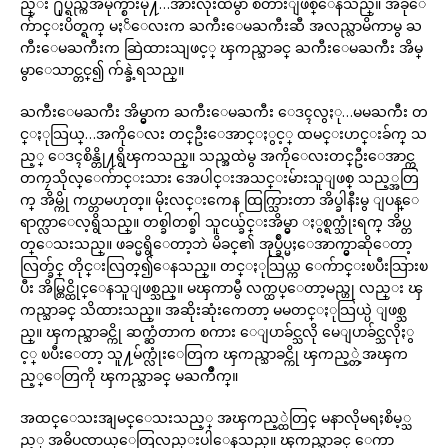
ည္း ႐ုပ္ရည္ကအမိုက္စားမို႔…အားလုံးထဲမွာ စတားျဖစ္ေနသည္။ အခုေ
က်ာင္းပိတ္ရက္ မႏၲေလးက ႀကီးေမႀကီးဆီ အလည္လာမိကာမွ ႀ
ကီးေမႀကီးက ဆြဲထားသျဖင့္ ၾကည္သာခင္ ႀကီးေမႀကီး အိမ္
မွာေသာင္တင္၍ က်န္ခဲ့ရသည္။
ႀကီးေမႀကီး အိမ္မွာက ႀကီးေမႀကီး ေဒၚလွႏု…မမႀကီး တ
င္ႏုသြယ္…အကိုေလး တင္ဦးေအာင္ႏွင့္ ထမင္းဟင္းခ်က္ သ
ည့္ ေဒၚစိန္တို႔ရွိၾကသည္။ သည္အထဲမွ အကိုေလးတင္ဦးေအာင္က
တကၠသိုလ္ေက်ာင္းသား အေပါင္းအသင္းမ်ားသူျဖစ္ သည့္အတြ
က္ အိမ္ကို ကပ္တာမဟုတ္။ မိုးလင္းကေန ထြက္သြားတာ အိပ္ခါနီးမွ ျပန္ေ
ရာက္လာေလ့ရွိသည္။ တစ္ခါတစ္ခါ သူငယ္ခ်င္းအိမ္မွာ ႏွစ္ရက္သုံးရက္ အိပ္တ
တ္ေသးသည္။ ဖခင္မရွိေတာ့ဘဲ မိခင္၏ အုပ္ခ်ဳပ္မႈေအာက္မွာဆိုေတာ့
လြတ္ခ်င္ တိုင္းလြတ္၍ေနသည္။ တင္ႏုသြယ္က ေက်ာင္းၿပီးသြားၿ
ပီး အိမ္တြင္ထိုင္ေနသူျဖစ္သည္။ မၾကာမွီ လက္ထပ္ေတာ့မည္ဟု လည္း ၾ
ကည္သာခင္ သိထားသည္။ အဆိုးဆုံးကေတာ့ မမတင္ႏုသြယ္ပဲ ျဖစ္သ
ည္။ ၾကည္သာခင္ကို ဆက္ဆံတာက စကား ေျပာခ်င္သလို မေျပာခ်င္သလိုႏွ
င့္ ၿပီးေတာ့ သူ႔မ်က္လုံးေတြက ၾကည္သာခင္ကို ၾကည့္တဲ့အၾက
ည့္ေတြကို ၾကည္သာခင္ မႀကိဳက္။
အထင္ေသးအျမင္ေသးသည့္ အၾကည့္ထဲတြင္ မနာလိုမရႈစိမ့္သ
ည့္ အဓိပၸာယ္ေတြလည္းပါေနသည္။ ၾကည္သာခင္ ေကာ