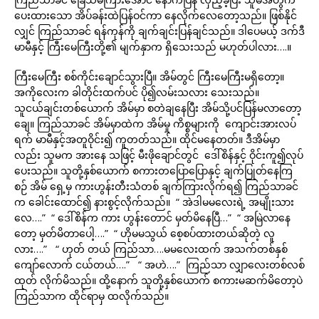
ပေးထားသော အိပ်ခန်းထဲပြန်ဝင်ကာ နေလိုက်လေတော့သည်။ ဖြစ်နိုင်
လျှင် ကြည်သာခင် ရန်ကုန်ကို ချက်ချင်းပြန်ချင်သည်။ ဒါပေမယ့် ဒက်ဒီ
မာမီနှင့် ကြီးမေကြီးတို့၏ မျက်နှာက ရှိသေးသည် မဟုတ်ပါလား….။
ကြီးမေကြီး စစ်ကိုင်းချောင်သွားပြီ။ အိမ်တွင် ကြီးမေကြီးမရှိတော့။
အကိုလေးက ခါတိုင်းထက်ပင် ပို၍လမ်းသလား သေးသည်။
သူငယ်ချင်းတစ်ယောက် အိမ်မှာ စတဲချနေပြီး အိမ်သို့ပင်ပြန်မလာတော့
ချေ။ ကြည်သာခင် အိမ်မှာထဲက အိမ်မှု ကိစ္စများကို ကျောင်းအားလပ်
ရက် မာမီနှင့်အတူဝိုင်း၍ ကူတတ်သည်။ ထိုင်မနေတတ်။ ဒီအိမ်မှာ
လည်း သူမက အားနေ သဖြင့် မီးဖိုချောင်တွင် ဒေါ်စိန်နှင့် ဝိုင်းကူ၍လုပ်
ပေးသည်။ သူတို့နှစ်ယောက် စကားတပြောပြောနှင့် ချက်ပြုတ်နေကြ
စဉ် အိမ် ရှေ့မှ ကားဟွန်းတီးသံတစ် ချက်ကြားလိုက်ရ၍ ကြည်သာခင်
က ခေါင်းထောင်၍ နားစွင့်လိုက်သည်။ “ အဲဒါမမလေးရဲ့ အမျိုးသား
လေ….” “ ဒေါ်စိန်က ကား ဟွန်းတောင် မှတ်မိနေပြီ…” “ အမြဲလာနေ
တော့ မှတ်မိတာပေါ့….” “ ဟိုမမသွယ် စေ့စပ်ထားတယ်ဆိုတဲ့ လူ
လား….” “ ဟုတ် တယ် ကြည်သာ….မမလေးထက် အသက်တစ်နှစ်
ကျော်လောက် ငယ်တယ်….” “ အဟဲ….” ကြည်သာ လျှာလေးတစ်လစ်
ထုတ် လိုက်မိသည်။ ထို့နောက် သူတို့နှစ်ယောက် စကားမဆက်မိတော့ပဲ
ကြည်သာက ထိုင်ရာမှ ထလိုက်သည်။