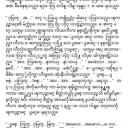
ခဏ မ်ိဳခ်ေနရသည္။ ရင္ေတြ တဒိန္းဒိန္းခုန္ရင္း ေမာေနသည္။
“ ႁပြတ္….အ….” တင္ႏုသြယ္ တစ္ကိုယ္လုံး ခါဆင္းသြားသည္။ ၾက
ည္သာခင္၏ မ်က္လုံးေလးေတြ ဝိုင္းဝိုင္းလည္သြားသည္။ ေစာက္ ပ
တ္ႏႈတ္ခမ္းသားႏွစ္ခုၾကား လီးႀကီးက နစ္ဝင္ထိုးစိုက္ေနၿပီျဖစ္သ
ည္။ ေစာက္ပတ္အုံက ႐ုတ္ခ်ည္းတင္းေျပာင္ေဖာင္းကား သြားသ
ည္။ လီးက ေစာက္ပတ္အတြင္းသို႔ တေျဖးေျဖးခ်င္း နစ္ဝင္သြားသ
ည္။ လီးလုံးပတ္ႀကီးက ႀကီးလြန္းသျဖင့္ ႏႈတ္ခမ္းစပ္ အသားေ
လးေတြက လီးႏွင့္အတူ အတြင္းပိုင္းသို႔ လိပ္ေခါက္နစ္ဝင္သြားသ
ည္။ “ အား…ကြၽတ္….နာတယ္….နာ တယ္….” “ ခဏေလး….ဝင္ေ
နၿပီ….” “ အား….အား….နာတယ္….မခံႏိုင္ဘူး….” ေျပာရင္းဆိုရင္း
ဖိဖိေဆာင့္ခ်လိုက္ရာ လီးမွာတ ဆုံးနီးပါးဝင္သြားသည္။ “ ျဗစ္…ျ
ဗစ္….ပလြတ္….ျဗစ္….” “ အား….အား….မရေတာ့ဘူး….မရဘူး….” တ
င္ႏုသြယ္ အံကိုႀကိတ္ ကာ မ်က္ေစ့မွိတ္ထားလ်က္မွ အလန႔္တၾ
ကားေအာ္သည္။ ၾကည္သာခင္ စိတ္ထဲဘယ္လိုျဖစ္ လာသည္မသိ ၿငိမ္ၿငိမ္ေ
နလိုက္ရင္ ၿပီး တာပဲဟု စိတ္ထဲမွ အားမလိုအားမရေျပာမိသည္။ လီးႀ
ကီးက အဆုံးဝင္ေတာ့မည္ နည္း နည္းေလးပဲ က်န္ေတာ့တာကို
ၾကည္သာခင္ ျမင္ေနရသည္။
“ ျဗစ္…ဘြတ္…ႁပြတ္…ဖြတ္….” “ အမေလး….အမေလး…ေလး…