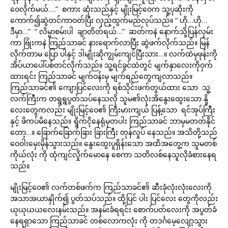
ဝေလိုက်မယ်….” စကား ဆုံးသည်နှင့် မျိုးမြင့်ဝေက သူ့ပုဆိုးကို
ကောက်၍ဆွဲတင်ကာဝတ်ပြီး လှည့်ထွက်မည်လုပ်သည်။ “ ဟို…ဟို…
ဒီမှာ…” “ လိမ္မာစမ်းပါ ချာတိတ်ရယ်…” ဆတ်ကနဲ နောက်သို့ပြန်လှမ်း
ကာ ဗြုံးကနဲ ကြည်သာခင် နားရောက်လာပြီး ဆွဲဖက်လိုက်သည်။ မြန်
လိုက်တာမ ပြော ပါနှင့် ဒါမျိုးဆိုကျွမ်းကျင်ပြီးသား…။ လက်ထဲမှဖုန်းကို
အိပ်ယာပေါ်ပစ်တင်လိုက်သည်။ သူ့ရင်ခွင်ထဲတွင် မျက်နှာလေးကိုဝှက်
ထားရင်း ကြည်သာခင် မျက်ဝန်းမှ မျက်ရည်တွေကျလာသည်။
ကြည်သာခင်၏ ကျောပြင်လေးကို ရစ်သိုင်းဖက်တွယ်ထား သော သူ့
လက်ကြီးက တရွရွပွတ်သပ်နေသလို သူမ၏လုံးအိနွေးထွေးသော နို့
လေးတွေကလည်း မျိုးမြင့်ဝေ၏ ကြီးမားကျယ် ပြန့်သော ရင်အုပ်ကြီး
နှင့် ဖိကပ်မိနေသည်။ ရှိုက်ငိုနေရုံမှတပါး ကြည်သာခင် ဘာမှမတတ်နိုင်
တော့…။ ခြောက်ခြောက်ခြား ခြားကြီး တုန်လှုပ် နေသည်။ အသိတို့သည်
ဝေဝါးမှေးမှိန်သွားသည်။ နွေးထွေးပူရှိန်းသော အထိအတွေ့က သူမတစ်
ကိုယ်လုံး ကို ထုံကျင်လှိုက်မောနေ စေကာ သတိလစ်နေသူလိုခံစားနေရ
သည်။
မျိုးမြင့်ဝေ၏ လက်တစ်ဖက်က ကြည်သာခင်၏ ဆီးခုံလုံးလုံးလေးကို
အသာအယာနှိုက်၍ ပွတ်သပ်သည်။ ထို့ပြင် ပါး ပြင်လေး တွေကိုလည်း
ယုယုယယလေးနမ်းသည်။ အနမ်းခံရရင်း စောက်ပတ်လေးကို အပွတ်ခံ
နေရရှာသော ကြည်သာခင် တစ်လောကလုံး ကို တဒင်္ဂမေ့လျော့သွား