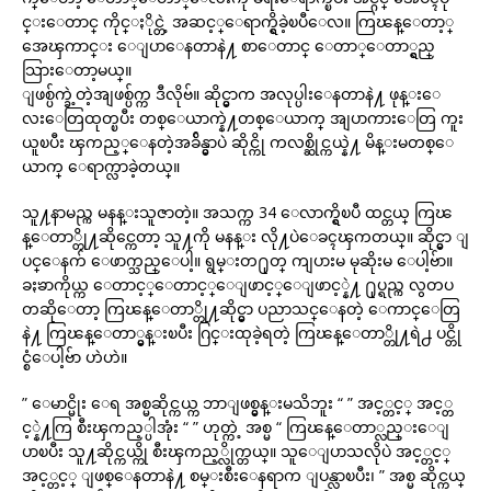
င္းေတာင္ ကိုင္ႏိုင္တဲ့ အဆင့္ေရာက္ရွိခဲ့ၿပီေလ။ ကြၽန္ေတာ့္
အေၾကာင္း ေျပာေနတာနဲ႔ စာေတာင္ ေတာ္ေတာ္ရွည္
သြားေတာ့မယ္။
ျဖစ္ပ်က္ခဲ့တဲ့အျဖစ္ပ်က္က ဒီလိုဗ်။ ဆိုင္မွာက အလုပ္ပါးေနတာနဲ႔ ဖုန္းေ
လးေတြထုတ္ၿပီး တစ္ေယာက္နဲ႔တစ္ေယာက္ အျပာကားေတြ ကူး
ယူၿပီး ၾကည့္ေနတဲ့အခ်ိန္မွာပဲ ဆိုင္ကို ကလစ္ဆိုင္ကယ္နဲ႔ မိန္းမတစ္ေ
ယာက္ ေရာက္လာခဲ့တယ္။
သူ႔နာမည္က မနန္းသူဇာတဲ့။ အသက္က 34 ေလာက္ရွိၿပီ ထင္တယ္ ကြၽ
န္ေတာ္တို႔ဆိုင္ကေတာ့ သူ႔ကို မနန္း လို႔ပဲေခၚၾကတယ္။ ဆိုင္မွာ ျ
ပင္ေနက် ေဖာက္သည္ေပါ့။ ရွမ္းတ႐ုတ္ ကျပားမ မုဆိုးမ ေပါ့ဗ်ာ။
ခႏၶာကိုယ္က ေတာင့္ေတာင့္ေျဖာင့္ေျဖာင့္နဲ႔ ႐ုပ္ရည္က လွတပ
တဆိုေတာ့ ကြၽန္ေတာ္တို႔ဆိုင္မွာ ပညာသင္ေနတဲ့ ေကာင္ေတြ
နဲ႔ ကြၽန္ေတာ္မွန္းၿပီး ဂြင္းထုခဲ့ရတဲ့ ကြၽန္ေတာ္တို႔ရဲ႕ ပင္တို
င္စံေပါ့ဗ်ာ ဟဲဟဲ။
” ေမာင္မိုး ေရ အစ္မဆိုင္ကယ္က ဘာျဖစ္မွန္းမသိဘူး “ ” အင့္တင့္ အင့္တ
င့္နဲ႔ကြ စီးၾကည့္ပါအုံး “ ” ဟုတ္ကဲ့ အစ္မ “ ကြၽန္ေတာ္လည္းေျ
ပာၿပီး သူ႔ဆိုင္ကယ္ကို စီးၾကည့္လိုက္တယ္။ သူေျပာသလိုပဲ အင့္တင့္
အင့္တင့္ ျဖစ္ေနတာနဲ႔ စမ္းစီးေနရာက ျပန္လာၿပီး၊ ” အစ္မ ဆိုင္ကယ္