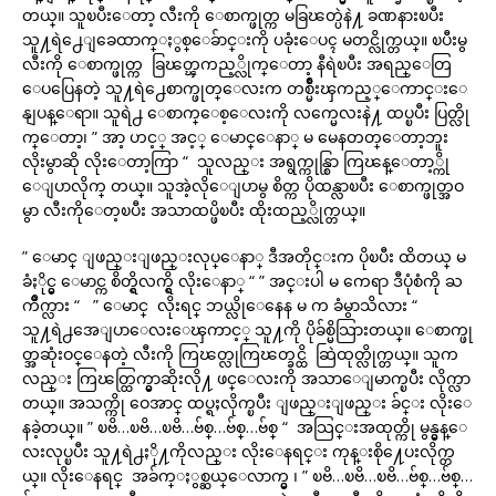
တယ္။ သူၿပီးေတာ့ လီးကို ေစာက္ဖုတ္က မခြၽတ္ပဲနဲ႔ ခဏနားၿပီး
သူ႔ရဲ႕ေျခေထာက္ႏွစ္ေခ်ာင္းကို ပခုံးေပၚ မတင္လိုက္တယ္။ ၿပီးမွ
လီးကို ေစာက္ဖုတ္က ခြၽတ္ၾကည့္လိုက္ေတာ့ နီရဲၿပီး အရည္ေတြ
ေပပြေနတဲ့ သူ႔ရဲ႕ေစာက္ဖုတ္ေလးက တစ္မ်ိဳးၾကည့္ေကာင္းေ
နျပန္ေရာ။ သူရဲ႕ ေစာက္ေစ့ေလးကို လက္မေလးနဲ႔ ထပ္ၿပီး ပြတ္လို
က္ေတာ့၊ ” အာ့ ဟင့္ အင့္ ေမာင္ေနာ္ မ မေနတတ္ေတာ့ဘူး
လိုးမွာဆို လိုးေတာ့ကြာ “ သူလည္း အရွက္ကုန္စြာ ကြၽန္ေတာ့္ကို
ေျပာလိုက္ တယ္။ သူအဲ့လိုေျပာမွ စိတ္က ပိုထန္လာၿပီး ေစာက္ဖုတ္အဝ
မွာ လီးကိုေတ့ၿပီး အသာထပ္ဖိၿပီး ထိုးထည့္လိုက္တယ္။
” ေမာင္ ျဖည္းျဖည္းလုပ္ေနာ္ ဒီအတိုင္းက ပိုၿပီး ထိတယ္ မ
ခံႏိုင္မွ ေမာင္က စိတ္ရွိလက္ရွိ လိုးေနာ္ “ ” အင္းပါ မ ကေရာ ဒီပုံစံကို ႀ
ကိဳက္လား “ ” ေမာင္ လိုးရင္ ဘယ္လိုေနေန မ က ခံမွာသိလား “
သူ႔ရဲ႕အေျပာေလးေၾကာင့္ သူ႔ကို ပိုခ်စ္မိသြားတယ္။ ေစာက္ဖု
တ္အဆုံးဝင္ေနတဲ့ လီးကို ကြၽတ္လုကြၽတ္ခင္ထိ ဆြဲထုတ္လိုက္တယ္။ သူက
လည္း ကြၽတ္ထြက္မွာဆိုးလို႔ ဖင္ေလးကို အသာေျမာက္ၿပီး လိုက္လာ
တယ္။ အသက္ကို ဝေအာင္ ထပ္ရႈလိုက္ၿပီး ျဖည္းျဖည္း ခ်င္း လိုးေ
နခဲ့တယ္။ ” ၿဗိ…ၿဗိ…ၿဗိ…ဗ်စ္…ဗ်စ္…ဗ်စ္ “ အသြင္းအထုတ္ကို မွန္မွန္ေ
လးလုပ္ၿပီး သူ႔ရဲ႕ႏို႔ကိုလည္း လိုးေနရင္း ကုန္းစို႔ေပးလိုက္တ
ယ္။ လိုးေနရင္ အခ်က္ႏွစ္ဆယ္ေလာက္မွ ၊ ” ၿဗိ…ၿဗိ…ၿဗိ…ဗ်စ္…ဗ်စ္…