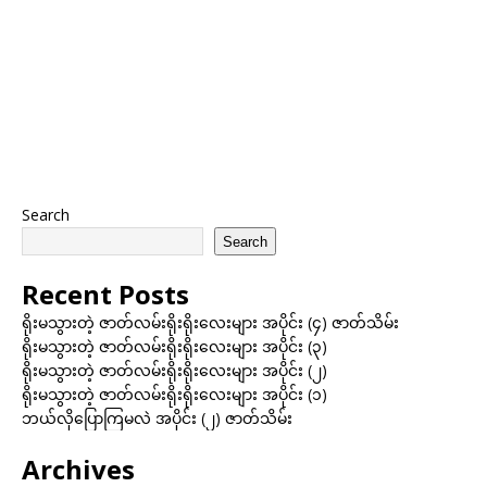
Search
Search
Recent Posts
ရိုးမသွားတဲ့ ဇာတ်လမ်းရိုးရိုးလေးများ အပိုင်း (၄) ဇာတ်သိမ်း
ရိုးမသွားတဲ့ ဇာတ်လမ်းရိုးရိုးလေးများ အပိုင်း (၃)
ရိုးမသွားတဲ့ ဇာတ်လမ်းရိုးရိုးလေးများ အပိုင်း (၂)
ရိုးမသွားတဲ့ ဇာတ်လမ်းရိုးရိုးလေးများ အပိုင်း (၁)
ဘယ်လိုပြောကြမလဲ အပိုင်း (၂) ဇာတ်သိမ်း
Archives