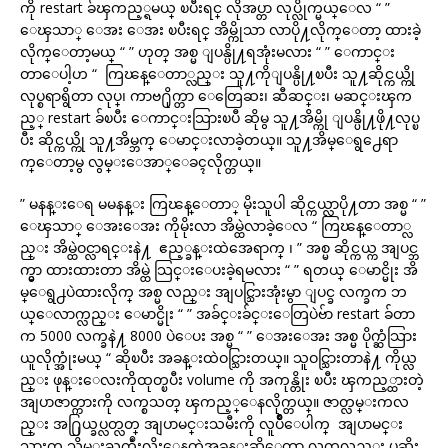
ကို restart ခ်ၾကည့္ရမယ္ ၿပီးရင္ လိုအပ္တာ လုပ္လိုက္မယ္ေလ “ ”
ေၾသာ္ ေအး ေအး ၿပီးရင္ အိမ္ကိုသာ လာပို႔လိုက္ေတာ့ ထားခဲ့
လိုက္ေတာ့မယ္ “ ” ဟုတ္ အစ္မ ျပန္ပို႔ရအုံးမလား “ ” ေကာင္း
တာေပါ့ဟ “ ကြၽန္ေတာ္လည္း သူ႔ကိုျပန္ပို႔ၿပီး သူ႔ဆိုင္ကယ္ကို
လုပ္စရာရွိတာ လုပ္၊ ကာဗ႐ိုက္တာ ေတြေဆး၊ ဆီဆင္း၊ မဆင္းၾက
ည့္ restart ခ်ၿပီး ေကာင္းသြားၿပီ ဆိုမွ သူ႔အိမ္ကို ျပန္ပို႔ဖို႔လုပ္ၿ
ပီး ဆိုင္ကယ္ကို သူ႔အိမ္ဘက္ ေမာင္းလာခဲ့တယ္။ သူ႔အိမ္ေရွ႕ေရာ
က္ေတာ့မွ လွမ္းေအာ္ေခၚလိုက္တယ္။
” မနန္းေရ မမနန္း ကြၽန္ေတာ္ မိုးသူပါ ဆိုင္ကယ္လာပို႔တာ အစ္မ “ ”
ေၾသာ္ ေအးေအး ကိုမိုးလာ အိမ္ထဲလာခဲ့ေလ “ ကြၽန္ေတာ္လ
ည္း အိမ္ထဲဝင္လာရင္းနဲ႔ ဧည့္ခန္းထဲအေရာက္ ၊ ” အစ္မ ဆိုင္ကယ္က အျပင္ဘ
က္မွာ ထားထားတာ အိမ္ထဲ သြင္းေပးခဲ့ရမလား “ ” ရတယ္ ေမာင္မိုး အိ
မ္ေရွ႕ပဲထားလိုက္ အစ္မ လည္း အျပင္သြားအုံးမွာ ျပင္ခ လက္ခက ဘ
ယ္ေလာက္လည္း ေမာင္မိုး “ ” အခ်င္းခ်င္းေတြပဲဗ်ာ restart ခ်တာ
က 5000 လက္ခနဲ႔ 8000 ပဲေပး အစ္မ “ ” ေအးေအး အစ္မ ပိုက္ဆံသြား
ယူလိုက္အုံးမယ္ “ ဆိုၿပီး အခန္းထဲဝင္သြားတယ္။ သူဝင္သြားတာနဲ႔ ကိုယ္လ
ည္း ဖုန္းေလးကိုထုတ္ၿပီး volume ကို အကုန္တိုး ၿပီး ၾကည့္ထားတဲ့
အျပာဇာတ္ကားကို လက္စသတ္ ၾကည့္ေနလိုက္တယ္။ ဇာတ္လမ္းကလ
ည္း အ႐ြယ္ခပ္လတ္လတ္ အျပာမင္းသမီးကို လူပ်ိဳေပါက္ အျပာမင္း
သားက သိမ္းႀကဳံးလိုးေနတဲ့အခန္းဆိုေတာ့ လက္ကလည္း ပုဆိုး