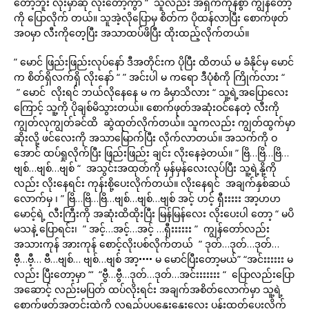
တော့ဘူး လိုးမှာဆို လိုးတော့ကွာ “ သူလည်း အရှက်ကုန်စွာ ကျွန်တော့်
ကို ပြောလိုက် တယ်။ သူအဲ့လိုပြောမှ စိတ်က ပိုထန်လာပြီး စောက်ဖုတ်
အဝမှာ လီးကိုတေ့ပြီး အသာထပ်ဖိပြီး ထိုးထည့်လိုက်တယ်။
” မောင် ဖြည်းဖြည်းလုပ်နော် ဒီအတိုင်းက ပိုပြီး ထိတယ် မ ခံနိုင်မှ မောင်
က စိတ်ရှိလက်ရှိ လိုးနော် “ ” အင်းပါ မ ကရော ဒီပုံစံကို ကြိုက်လား “
” မောင် လိုးရင် ဘယ်လိုနေနေ မ က ခံမှာသိလား “ သူ့ရဲ့အပြောလေး
ကြောင့် သူ့ကို ပိုချစ်မိသွားတယ်။ စောက်ဖုတ်အဆုံးဝင်နေတဲ့ လီးကို
ကျွတ်လုကျွတ်ခင်ထိ ဆွဲထုတ်လိုက်တယ်။ သူကလည်း ကျွတ်ထွက်မှာ
ဆိုးလို့ ဖင်လေးကို အသာမြောက်ပြီး လိုက်လာတယ်။ အသက်ကို ဝ
အောင် ထပ်ရှုလိုက်ပြီး ဖြည်းဖြည်း ချင်း လိုးနေခဲ့တယ်။ ” ဗြိ…ဗြိ…ဗြိ…
ဗျစ်…ဗျစ်…ဗျစ် “ အသွင်းအထုတ်ကို မှန်မှန်လေးလုပ်ပြီး သူ့ရဲ့နို့ကို
လည်း လိုးနေရင်း ကုန်းစို့ပေးလိုက်တယ်။ လိုးနေရင် အချက်နှစ်ဆယ်
လောက်မှ ၊ ” ဗြိ…ဗြိ…ဗြိ…ဗျစ်…ဗျစ်…ဗျစ် အင့် ဟင့် ရှီးးးးး အာ့ဟဟ
မောင့်ရဲ့ လီးကြီးကို အဆုံးထိထိုးပြီး မြန်မြန်လေး လိုးပေးပါ တော့ “ မပိ
မသနဲ့ ပြောရင်း၊ ” အင့်…အင့်…အင့် …ရှီးးးးးး ” ကျွန်တော်လည်း
အသားကုန် အားကုန် စောင့်လိုးပစ်လိုက်တယ် ” ဒုတ်…ဒုတ်…ဒုတ်…
ဗီ့…ဗီ့… ဗီ…ဗျစ်… ဗျစ်…ဗျစ် အာ့•••• မ မောင်ပြီးတော့မယ်” “အင်းးးးးး မ
လည်း ပြီးတော့မှာ “‘ “ဗွီ…ဗွီ…ဒုတ်…ဒုတ်…အင်းးးးးးး “ ပြောလည်းပြော
အဆောင့် လည်းမပြတ် ထပ်လိုးရင်း အချက်အစိတ်လောက်မှာ သူ့ရဲ့
စောက်ဖုတ်အတွင်းထဲကို လရည်ပူပူနွေးနွေးလေး ပန်းထုတ်ပေးလိုက်