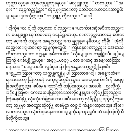
ဟုတ္တာ လုပ္ေတာ့မလုပ္ဖူးဘူးရယ္။ ” မလုပ္ဖူးဘူး “ ” တကယ္လား “ ” အ
င္း “ ” လုပ္ၾကည့္ခ်င္လား “ လို႔ေျပာေတာ့ မသိခ်င္ေယာင္ေဆာင္ၿပီး
ျပန္ေျပာလိုက္တယ္။ ” ဘယ္သူ႔ ကိုလည္း ” ေပါ့
” ငါ့ကိုေလ ငါ့ကို လုပ္မလား ငါလည္း ေယာက်ာၤးဆုံးၿပီးကတည္း
က မေနျဖစ္တာ ၾကာေတာ့ ေနခ်င္လာတယ္.. ေတာင့္တလာတယ္ ၿပီးေ
တာ့ မင္းကို လည္း အရင္ကတည္းက ရင္ခုန္ေနမိတယ္ ကိုမိုး “ အဲ့လို
လည္းေျပာေရာ သူ႔ကိုဖက္ၿပီး၊ ” ကြၽန္ေတာ္လည္း အေစာႀ
ကီးကတည္းက ရင္ခုန္ေနမိတာပါဗ်ာ “ လို႔ေျပာ၊ ကစ္ဆင္ဆြဲၿပီး ႏို႔ေ
တြကို ေခ်ပစ္လိုက္တယ္။ ” အင့္…ဟင့္… လာ ေမာင္ အခန္းထဲသြား
ရေအာင္ “ ေျပာၿပီး လူခ်င္းခြာ ကြၽန္ေတာ့္လက္ကိုဆြဲၿပီး
ေရွ႕ကသြားေတာ့ ယက္ကန္ယက္ကန္နဲ႔ ပါသြားတာေပါ့။ အခန္းထဲေ
ရာက္ေတာ့ ဆြဲလာတဲ့ လက္ျဖဳတ္ၿပီး သူက အေပၚအက်ႌီကို အရင္
ခြၽတ္လိုက္တယ္။ ၿပီးမွ ေဘာ္လီကို ထပ္ခြၽတ္တယ္။ အားပါး… လွလိုက္တဲ့
ႏို႔ေတြဗ်ာ။ ကေလးမေမြးဘူးေသးလို႔ေနမွာ။ ႏို႔ေတြလည္း
တြဲမေနပဲနဲ႔ လုံးလုံးက်စ္က်စ္ေလး။ ၿပီး ေတာ့ လုံခ်ည္ကို ျဖည္ခ်လိုက္ေ
တာ့ သူ႔မွာ အဝတ္စားဆိုလို႔ စာစမိုင္နာ တစ္ခုပဲ က်န္ေတာ့တယ္။ အိုးေ
လးကလည္း လုံးက်စ္ေနတာပဲ။ သူ႔ကိုၾကည့္ၿပီး တံ ေထြးကို မ်ိဳ
ခ်လိုက္မိတယ္။
” ဘာလုပ္ေနတာလည္း လာေလ မင္းအဝတ္အစားေတြ ခြၽတ္ …