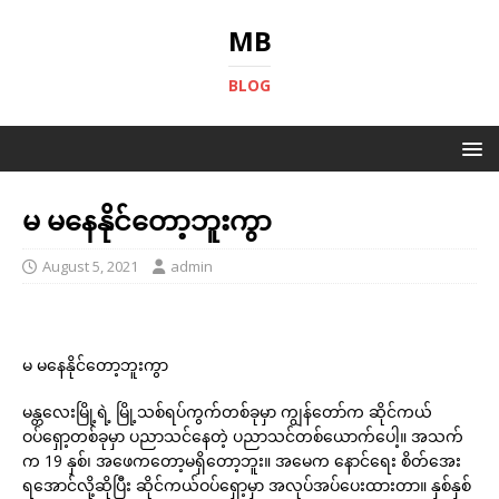
MB
BLOG
မ မနေနိုင်တော့ဘူးကွာ
August 5, 2021
admin
မ မနေနိုင်တော့ဘူးကွာ
မန္တလေးမြို့ရဲ့ မြို့သစ်ရပ်ကွက်တစ်ခုမှာ ကျွန်တော်က ဆိုင်ကယ်
ဝပ်ရှော့တစ်ခုမှာ ပညာသင်နေတဲ့ ပညာသင်တစ်ယောက်ပေါ့။ အသက်
က 19 နှစ်၊ အဖေကတော့မရှိတော့ဘူး။ အမေက နောင်ရေး စိတ်အေး
ရအောင်လို့ဆိုပြီး ဆိုင်ကယ်ဝပ်ရှော့မှာ အလုပ်အပ်ပေးထားတာ။ နှစ်နှစ်