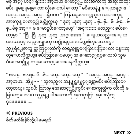
ဗ်စ္ အင့္ ဟင့္ ရွီးးးးး အာ့ဟဟ ေမာင့္ရဲ႕ လီးႀကီးကို အဆုံးထိထိုး
ၿပီး ျမန္ျမန္ေလး လိုးေပးပါ ေတာ့ “ မပိမသနဲ႔ ေျပာရင္း၊ ”
အင့္…အင့္…အင့္ …ရွီးးးးးး ” ကြၽန္ေတာ္လည္း အသားကုန္
အားကုန္ ေစာင့္လိုးပစ္လိုက္တယ္ ” ဒုတ္…ဒုတ္…ဒုတ္… ဗီ့…ဗီ့… ဗီ…ဗ်စ္… ဗ်
စ္…ဗ်စ္ အာ့•••• မ ေမာင္ၿပီးေတာ့မယ္” “အင္းးးးးး မလည္း ၿပီးေ
တာ့မွာ “‘ “ဗြီ…ဗြီ…ဒုတ္…ဒုတ္…အင္းးးးးးး “ ေျပာလည္းေျပာ
အေဆာင့္ လည္းမျပတ္ ထပ္လိုးရင္း အခ်က္အစိတ္ေလာက္မွာ
သူ႔ရဲ႕ေစာက္ဖုတ္အတြင္းထဲကို လရည္ပူပူေႏြးေႏြးေလး ပန္းထု
တ္ေပးလိုက္တယ္။ ၿပီးသြားေပမယ့္ အ ေဆာင့္မရပ္ေသးပဲ သူၿ
ပီးေအာင္လို႔ ထပ္ေဆာင့္ေပးေနလိုက္တယ္။
” ဗလစ္…ဗလစ္…ဇိ…ဇိ… ဖတ္…ဖတ္…ဖတ္ “ ” အင့္…အင့္…အင့္…
အာ့ဟဟ…အို႔•••• “ သူလည္း ဆန႔္ငင္ဆန႔္ငင္ျဖစ္လာၿပီး ၿပီးသြားေ
တာ့တယ္။ သူၿပီး သြားမွ အေဆာင့္ရပ္လိုက္ၿပီး ေစာက္ဖုတ္ထဲက လီးကို မ
ခြၽတ္ေသးပဲ သူ႔ရဲ႕ ပါးေလးကို ၾကင္နာစြာ နမ္းလိုက္ရ
င္းးးးးးးးးး…..
PREVIOUS
စိတ်မထိန်းနိုင်လို့ပါ မမရယ်
NEXT