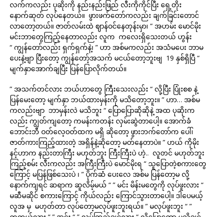
လက်ကလည်း ပုဆိုးကို နည်းနည်းဖြည် လီးကိုကိုင်ပြီး ရှေ့တိုး
နောက်ဆုတ် လုပ်နေတယ်။ ဖွားဖက်တော်ကလည်း ချက်ခြင်းတောင်
လာတော့တယ်။ ဇာတ်လမ်းထဲ ဈာန်ဝင်နေတုန်းမှာ၊ ” အဟမ်း မောင်မိုး
မင်းဘာတွေကြည့်နေတာလည်း လူက ကလေးရှိသေးတယ် ဟွန်း
“ ကျွန်တော်လည်း ရှက်ရှက်နဲ့၊ ” ဟာ အစ်မကလည်း အသံမပေး ဘာမ
ပေးနဲ့ဗျာ ပြီးတော့ ကျွန်တော့်အသက် မငယ်တော့ဘူးဗျ 19 နှစ်ရှိပြီ “
မျက်နှာအောက်ချပြီး ပြန်ပြောလိုက်တယ်။
” အသက်တင်လား ဘယ်ဟာတွေ ကြီးသေးလည်း “ လို့ပြီး ပြုံးစစ နဲ့
ပြန်မေးတော့ မျက်နှာ ဘယ်ထားမှန်းကို မသိတော့ဘူး။ ” ဟာ… အစ်မ
ကလည်းဗျာ ဘာမှန်းလဲ မသိဘူး “ ပြောပြောဆိုဆိုနဲ့ အထ ပုဆိုးက
လည်း ကျွတ်ကျတော့ ကမန်းကတန်း လှမ်းဆွဲတာပေါ့။ အောက်ခံ
ဘောင်းဘီ ဝတ်လေ့ဝတ်ထက မရှိ ဆိုတော့ ဖွားဘက်တော်က ပေါ်၊
ဇာတ်ကားကြည့်ထားတဲ့ အရှိန်နဲ့ဆိုတော့ မတ်နေတာပဲ။ ” ဟယ် ကိုမိုး
နင့်ဟာက နည်းတာကြီး မဟုတ်ဘူး ကြီးကြီးပဲ ဟဲ့.. လူတင် မဟုတ်ဘူး
ကြည့်စမ်း လီးကလည်း အကြီးကြီးပဲ မောင်မိုးရ “ သူပြောတဲ့စကားတွေ
ကြောင့် မပြန်ဖြစ်သေးပဲ ၊ ” ပိုက်ဆံ ပေးလေ အစ်မ ပြန်တော့မ လို့
နောက်ကျရင် ဆရာက ဆူလိမ့်မယ် “ ” မင်း မိန်းမတွေကို လုပ်ဖူးလား “
မဆီမဆိုင် စကားကြောင့် ကိုယ်လည်း ကြောင်သွားတာပေါ့။ ဒါပေမယ့်
လူအ မှ မဟုတ်တာ လုပ်တော့မလုပ်ဖူးဘူးရယ်။ ” မလုပ်ဖူးဘူး “ ”
တကယ်လား “ ” အင်း “ ” လုပ်ကြည့်ချင်လား “ လို့ပြောတော့ မသိချင်