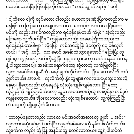
ယောင်ဆောင်ပြီး ပြန်ပြောလိုက်တယ်။ ” ဘယ်သူ့ ကိုလည်း ” ပေါ့
” ငါ့ကိုလေ ငါ့ကို လုပ်မလား ငါလည်း ယောကျာၤးဆုံးပြီးကတည်းက မ
နေဖြစ်တာ ကြာတော့ နေချင်လာတယ်.. တောင့်တလာတယ် ပြီးတော့
မင်းကို လည်း အရင်ကတည်းက ရင်ခုန်နေမိတယ် ကိုမိုး “ အဲ့လိုလည်း
ပြောရော သူ့ကိုဖက်ပြီး၊ ” ကျွန်တော်လည်း အစောကြီးကတည်းက
ရင်ခုန်နေမိတာပါဗျာ “ လို့ပြော၊ ကစ်ဆင်ဆွဲပြီး နို့တွေကို ချေပစ်လိုက်
တယ်။ ” အင့်…ဟင့်… လာ မောင် အခန်းထဲသွားရအောင် “ ပြောပြီး လူ
ချင်းခွာ ကျွန်တော့်လက်ကိုဆွဲပြီး ရှေ့ကသွားတော့ ယက်ကန်ယက်ကန်
နဲ့ ပါသွားတာပေါ့။ အခန်းထဲရောက်တော့ ဆွဲလာတဲ့ လက်ဖြုတ်ပြီး
သူက အပေါ်အကျႌီကို အရင်ချွတ်လိုက်တယ်။ ပြီးမှ ဘော်လီကို ထပ်
ချွတ်တယ်။ အားပါး… လှလိုက်တဲ့ နို့တွေဗျာ။ ကလေးမမွေးဘူးသေးလို့
နေမှာ။ နို့တွေလည်း တွဲမနေပဲနဲ့ လုံးလုံးကျစ်ကျစ်လေး။ ပြီး တော့
လုံချည်ကို ဖြည်ချလိုက်တော့ သူ့မှာ အဝတ်စားဆိုလို့ စာစမိုင်နာ တစ်ခုပဲ
ကျန်တော့တယ်။ အိုးလေးကလည်း လုံးကျစ်နေတာပဲ။ သူ့ကိုကြည့်ပြီး
တံ ထွေးကို မျိုချလိုက်မိတယ်။
” ဘာလုပ်နေတာလည်း လာလေ မင်းအဝတ်အစားတွေ ချွတ် … အင်း “
သူ့စကားမဆုံးခင်မှာပဲ ဖက်ပြီး သူ့နုတ်ခမ်းလေးကို နမ်းပစ်လိုက်တယ်။
သူ့ဖက်က လည်း တုံ့ပြန် အနမ်းတွေ စတင်လာတယ်။ သူ့ရဲ့ပါးစပ်ထဲ