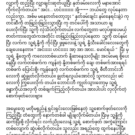
လျှာကို ထည့်ပြီး လျှာချင်းဆုတ်ယူပြီး နုတ်ခမ်းလေးကို မနာအောင်
ကိုက်လိုက်တယ်။ ” အင်း… ဟင်းးးးးးးး အို့•••••• ဘယ်တွေ လုပ်နေတာ
လည်းကွာ.. အစ်မ မနေတတ်တော့ဘူး “ နုတ်ခမ်းချင်း နမ်းနေရင်းနဲ့ပဲ ကု
တင်ဆီကို တဖြည်းဖြည်းသွားပြီး ကု တင်ပေါ်ကို အသာယာ ချ
ပေးလိုက်ပြီး သူ့ကို လှဲသိပ်လိုက်တယ်။ လက်တွေ့တာ မလုပ်ဖူးပေမယ့်
ဇာတ်ကားတွေထဲကအတိုင်း တဖြည်းဖြည်းလုပ်နေတာ သူ့ကို ထပ်နမ်း
ပြီး လက်က သူ့ရဲ့နို့ကို ကိုင်ပြီး ဖွဖွလေးနဲ့ သူရဲ့ နို့သီးခေါင်းလေးတွေကို
ချေပေးနေတာ။ ” အင်းးးးး ဟင်းးးးး အာ့ အာ အားး.. မောင်ရယ် “ ပြီး မှ
သူရဲ့ နို့တွေကို ကလေးတစ်ယောက် နို့ဆာနေသလိုမျိုး အငမ်းမရ စို့ပေး
နေပြီး လက်တစ်ဖက်က ကျန်တဲ့ နို့တစ်ဖက်ကို ချေ၊ တစ်ဖက်အားရရင်
တစ်ဖက် ပြောင်းစို့၊ ကျန်နေတဲ့ လက်တစ်ဖက်က သူ့ရဲ့ စီတီဘာင်းဘီ
လေးကို ဆွဲချွတ်လိုက်တယ်။ ချွတ်ရလွယ်အောင်လို့ သူကလည်း ဖင်
လေးကို ကြွပေးလိုက် တယ်။ ဘောင်းဘီ ကျွတ်သွားတော့မှ သူ့ရဲ့
ခန္ဓာကိုယ်အလှကို တစ်ချက်ကြည့်လိုက်တယ်။ အားပါးပါး လှလိုက်တဲ့
စောက်ဖုတ်လေးဗျာ။
အမွေးတွေ မတိုမရှည်နဲ့ ရှင်းရှင်းလေးဖြစ်နေတဲ့ သူ့စောက်ဖုတ်လေးကို
ကြည့်ပြီး တံထွေးကို နောက်တစ်ခါ မျိုချလိုက်မိတယ်။ ပြီးမှ သူ့နို့ကို
ဆက်ပြီးစို့ လိုက်ရင်း လက်ညိုးလေးနဲ့ သူ့ရဲ့ စောက်ဖုတ် အကွဲကြောင်း
တစ်လျောက် ဆွဲပစ်လိုက်တယ်။ သူလည်း အရည်တွေ ထွက်နေပါပြီ။
ရှမ်းတရုတ်စပ်မို့ထင် တယ်။ အရည်ရွမ်းလို့ အရည်တွေမှ အများကြီးပဲ။