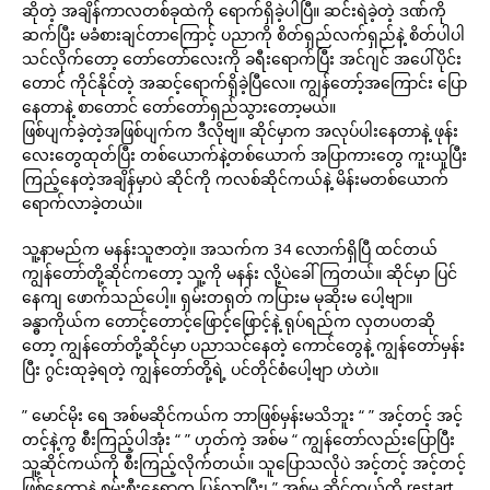
ဆိုတဲ့ အချိန်ကာလတစ်ခုထဲကို ရောက်ရှိခဲ့ပါပြီ။ ဆင်းရဲခဲ့တဲ့ ဒဏ်ကို
ဆက်ပြီး မခံစားချင်တာကြောင့် ပညာကို စိတ်ရှည်လက်ရှည်နဲ့ စိတ်ပါပါ
သင်လိုက်တော့ တော်တော်လေးကို ခရီးရောက်ပြီး အင်ဂျင် အပေါ်ပိုင်း
တောင် ကိုင်နိုင်တဲ့ အဆင့်ရောက်ရှိခဲ့ပြီလေ။ ကျွန်တော့်အကြောင်း ပြော
နေတာနဲ့ စာတောင် တော်တော်ရှည်သွားတော့မယ်။
ဖြစ်ပျက်ခဲ့တဲ့အဖြစ်ပျက်က ဒီလိုဗျ။ ဆိုင်မှာက အလုပ်ပါးနေတာနဲ့ ဖုန်း
လေးတွေထုတ်ပြီး တစ်ယောက်နဲ့တစ်ယောက် အပြာကားတွေ ကူးယူပြီး
ကြည့်နေတဲ့အချိန်မှာပဲ ဆိုင်ကို ကလစ်ဆိုင်ကယ်နဲ့ မိန်းမတစ်ယောက်
ရောက်လာခဲ့တယ်။
သူ့နာမည်က မနန်းသူဇာတဲ့။ အသက်က 34 လောက်ရှိပြီ ထင်တယ်
ကျွန်တော်တို့ဆိုင်ကတော့ သူ့ကို မနန်း လို့ပဲခေါ်ကြတယ်။ ဆိုင်မှာ ပြင်
နေကျ ဖောက်သည်ပေါ့။ ရှမ်းတရုတ် ကပြားမ မုဆိုးမ ပေါ့ဗျာ။
ခန္ဓာကိုယ်က တောင့်တောင့်ဖြောင့်ဖြောင့်နဲ့ ရုပ်ရည်က လှတပတဆို
တော့ ကျွန်တော်တို့ဆိုင်မှာ ပညာသင်နေတဲ့ ကောင်တွေနဲ့ ကျွန်တော်မှန်း
ပြီး ဂွင်းထုခဲ့ရတဲ့ ကျွန်တော်တို့ရဲ့ ပင်တိုင်စံပေါ့ဗျာ ဟဲဟဲ။
” မောင်မိုး ရေ အစ်မဆိုင်ကယ်က ဘာဖြစ်မှန်းမသိဘူး “ ” အင့်တင့် အင့်
တင့်နဲ့ကွ စီးကြည့်ပါအုံး “ ” ဟုတ်ကဲ့ အစ်မ “ ကျွန်တော်လည်းပြောပြီး
သူ့ဆိုင်ကယ်ကို စီးကြည့်လိုက်တယ်။ သူပြောသလိုပဲ အင့်တင့် အင့်တင့်
ဖြစ်နေတာနဲ့ စမ်းစီးနေရာက ပြန်လာပြီး၊ ” အစ်မ ဆိုင်ကယ်ကို restart