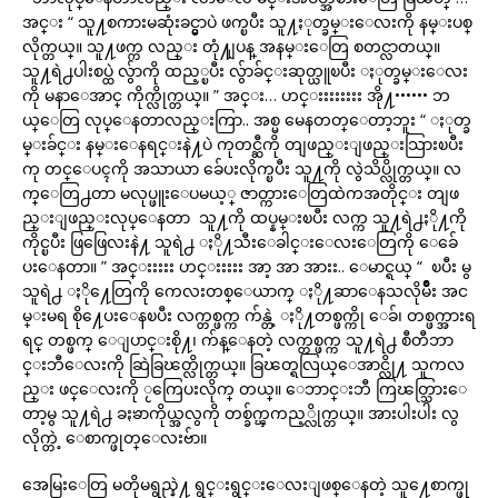
အင္း “ သူ႔စကားမဆုံးခင္မွာပဲ ဖက္ၿပီး သူ႔ႏုတ္ခမ္းေလးကို နမ္းပစ္
လိုက္တယ္။ သူ႔ဖက္က လည္း တုံ႔ျပန္ အနမ္းေတြ စတင္လာတယ္။
သူ႔ရဲ႕ပါးစပ္ထဲ လွ်ာကို ထည့္ၿပီး လွ်ာခ်င္းဆုတ္ယူၿပီး ႏုတ္ခမ္းေလး
ကို မနာေအာင္ ကိုက္လိုက္တယ္။ ” အင္း… ဟင္းးးးးးးး အို႔•••••• ဘ
ယ္ေတြ လုပ္ေနတာလည္းကြာ.. အစ္မ မေနတတ္ေတာ့ဘူး “ ႏုတ္ခ
မ္းခ်င္း နမ္းေနရင္းနဲ႔ပဲ ကုတင္ဆီကို တျဖည္းျဖည္းသြားၿပီး
ကု တင္ေပၚကို အသာယာ ခ်ေပးလိုက္ၿပီး သူ႔ကို လွဲသိပ္လိုက္တယ္။ လ
က္ေတြ႕တာ မလုပ္ဖူးေပမယ့္ ဇာတ္ကားေတြထဲကအတိုင္း တျဖ
ည္းျဖည္းလုပ္ေနတာ သူ႔ကို ထပ္နမ္းၿပီး လက္က သူ႔ရဲ႕ႏို႔ကို
ကိုင္ၿပီး ဖြဖြေလးနဲ႔ သူရဲ႕ ႏို႔သီးေခါင္းေလးေတြကို ေခ်ေ
ပးေနတာ။ ” အင္းးးးး ဟင္းးးးး အာ့ အာ အားး.. ေမာင္ရယ္ “ ၿပီး မွ
သူရဲ႕ ႏို႔ေတြကို ကေလးတစ္ေယာက္ ႏို႔ဆာေနသလိုမ်ိဳး အင
မ္းမရ စို႔ေပးေနၿပီး လက္တစ္ဖက္က က်န္တဲ့ ႏို႔တစ္ဖက္ကို ေခ်၊ တစ္ဖက္အားရ
ရင္ တစ္ဖက္ ေျပာင္းစို႔၊ က်န္ေနတဲ့ လက္တစ္ဖက္က သူ႔ရဲ႕ စီတီဘာ
င္းဘီေလးကို ဆြဲခြၽတ္လိုက္တယ္။ ခြၽတ္ရလြယ္ေအာင္လို႔ သူကလ
ည္း ဖင္ေလးကို ႂကြေပးလိုက္ တယ္။ ေဘာင္းဘီ ကြၽတ္သြားေ
တာ့မွ သူ႔ရဲ႕ ခႏၶာကိုယ္အလွကို တစ္ခ်က္ၾကည့္လိုက္တယ္။ အားပါးပါး လွ
လိုက္တဲ့ ေစာက္ဖုတ္ေလးဗ်ာ။
အေမြးေတြ မတိုမရွည္နဲ႔ ရွင္းရွင္းေလးျဖစ္ေနတဲ့ သူ႔ေစာက္ဖု