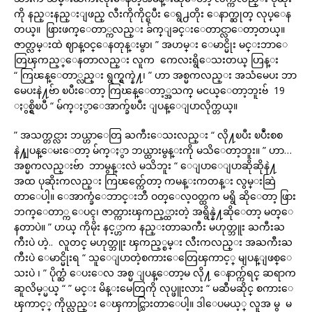
ကို နည္းနည္းျဖည္ လီးကိုကိုင္ၿပီး ေရွ႕တိုး ေနာက္ဆုတ္ လုပ္ေန
တယ္။ ဖြားဖက္ေတာ္ကလည္း ခ်က္ျခင္းေတာင္လာေတာ့တယ္။
ဇာတ္လမ္းထဲ ဈာန္ဝင္ေနတုန္းမွာ၊ ” အဟမ္း ေမာင္မိုး မင္းဘာေ
တြၾကည့္ေနတာလည္း လူက ကေလးရွိေသးတယ္ ဟြန္း
“ ကြၽန္ေတာ္လည္း ရွက္ရွက္နဲ႔၊ ” ဟာ အစ္မကလည္း အသံမေပး ဘာ
မေပးနဲ႔ဗ်ာ ၿပီးေတာ့ ကြၽန္ေတာ့္အသက္ မငယ္ေတာ့ဘူးဗ် 19
ႏွစ္ရွိၿပီ “ မ်က္ႏွာေအာက္ခ်ၿပီး ျပန္ေျပာလိုက္တယ္။
” အသက္တင္လား ဘယ္ဟာေတြ ႀကီးေသးလည္း “ လို႔ၿပီး ၿပဳံးစစ
နဲ႔ျပန္ေမးေတာ့ မ်က္ႏွာ ဘယ္ထားမွန္းကို မသိေတာ့ဘူး။ ” ဟာ…
အစ္မကလည္းဗ်ာ ဘာမွန္းလဲ မသိဘူး “ ေျပာေျပာဆိုဆိုနဲ႔
အထ ပုဆိုးကလည္း ကြၽတ္က်ေတာ့ ကမန္းကတန္း လွမ္းဆြဲ
တာေပါ့။ ေအာက္ခံေဘာင္းဘီ ဝတ္ေလ့ဝတ္ထက မရွိ ဆိုေတာ့ ဖြား
ဘက္ေတာ္က ေပၚ၊ ဇာတ္ကားၾကည့္ထားတဲ့ အရွိန္နဲ႔ဆိုေတာ့ မတ္ေ
နတာပဲ။ ” ဟယ္ ကိုမိုး နင့္ဟာက နည္းတာႀကီး မဟုတ္ဘူး ႀကီးႀ
ကီးပဲ ဟဲ့.. လူတင္ မဟုတ္ဘူး ၾကည့္စမ္း လီးကလည္း အႀကီးႀ
ကီးပဲ ေမာင္မိုးရ “ သူေျပာတဲ့စကားေတြေၾကာင့္ မျပန္ျဖစ္ေ
သးပဲ ၊ ” ပိုက္ဆံ ေပးေလ အစ္မ ျပန္ေတာ့မ လို႔ ေနာက္က်ရင္ ဆရာက
ဆူလိမ့္မယ္ “ ” မင္း မိန္းမေတြကို လုပ္ဖူးလား “ မဆီမဆိုင္ စကားေ
ၾကာင့္ ကိုယ္လည္း ေၾကာင္သြားတာေပါ့။ ဒါေပမယ့္ လူအ မွ မ