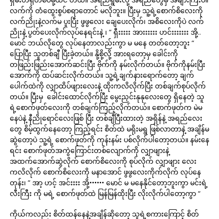
လက်ကို တံထွေးစွပ်စရာတောင် မလိုဘူး။ ပြီးမှ သူ့ရဲ့စောက်စိလေးကို
လက်ညိုးနဲ့လက်မ ပူးပြီး ဖွဖွလေး ချေပေးလိုက်၊ အစိလေးကိုပဲ လက်
ညိုးနဲ့ ပွတ်ပေးလိုက်လုပ်နေရင်းနဲ့ ၊ ” ရှီးးးးး အားးးးးး ဟင်းးးးးးး အို့..
မောင် ဘယ်လိုတွေ လုပ်နေတာလည်းကွာ မ မနေ တတ်တော့ဘူး “
ပြောပြီး သူတစ်ချီ ပြီးခဲ့တယ်။ နို့စို့လို့ အားရတော့မှ ခေါင်းကို
တဖြည်းဖြည်းအောက်ဆင်းပြီး ဗိုက်ကို နမ်းလိုက်တယ်။ ဗိုက်ကိုနမ်းပြီး
အောက်ကို ထပ်ဆင်းလိုက်တယ်။ သူ့ရဲ့ချက်နားရောက်တော့ ချက်
ပေါက်ထဲကို လျှာထိပ်ဖျားလေးနဲ့ ထိုးကလိလိုက်ပြီး တစ်ချက်စုပ်လိုက်
တယ်။ ပြီးမှ ခေါင်းထောင်လိုက်ပြီး မွေးညှင်းနုနုလေးတွေ ရှိနေတဲ့ သူ
ရဲ့စောက်ဖုတ်လေးကို တစ်ချက်ကြည့်လိုက်တယ်။ စောက်ဖုတ်က မဲမ
နေပဲနဲ့ နီညိုရောင်လေးဖြစ် ပြီး တစ်ချီပြီးထားတဲ့ အရှိန်နဲ့ အရည်လေး
တွေ စိမ့်ထွက်နေတော့ ကြည့်ရင်း စိတ်ထဲ မရိုးမရွ ဖြစ်လာတာနဲ့ အချိန်မ
ဆွဲတော့ပဲ သူ့ရဲ့ စောက်ဖုတ်ကို ကုန်းနမ်း ပစ်လိုက်ပါတော့တယ်။ နမ်းနေ
ရင်း စောက်ဖုတ်အကွဲကြောင်းတစ်လျောက်ကို လျှာဖျားနဲ့
အထက်အောက်ဆွဲလိုက် စောက်စိလေးကို စုပ်လိုက် လျှာဖျား လေး
ကလိလိုက် စောက်စိလေးကို မနာအောင် ဖွဖွလေးကိုက်လိုက် လုပ်နေ
တုန်း၊ ” အာ့ ဟင့် အင်းးးး အို့•••••• မောင် မ မနေနိုင်တော့ဘူးကွာ မင်းရဲ့
လီးကြီး ကို မရဲ့ စောက်ဖုတ်ထဲ မြန်မြန်ထိုးပြီး လိုးလိုက်ပါတော့ကွာ “
ကိုယ်ကလည်း စိတ်ထန်နေနဲ့အချိန်ဆိုတော့ သူရဲ့စကားကြောင့် စိတ်