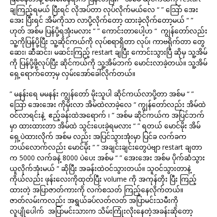
ချကြည့်ရမယ် ပြီးရင် လိုအပ်တာ လုပ်လိုက်မယ်လေ “ ” သြော် အေး
အေး ပြီးရင် အိမ်ကိုသာ လာပို့လိုက်တော့ ထားခဲ့လိုက်တော့မယ် “ ”
ဟုတ် အစ်မ ပြန်ပို့ရအုံးမလား “ ” ကောင်းတာပေါ့ဟ “ ကျွန်တော်လည်း
သူ့ကိုပြန်ပို့ပြီး သူ့ဆိုင်ကယ်ကို လုပ်စရာရှိတာ လုပ်၊ ကာဗရိုက်တာ တွေ
ဆေး၊ ဆီဆင်း၊ မဆင်းကြည့် restart ချပြီး ကောင်းသွားပြီ ဆိုမှ သူ့အိမ်
ကို ပြန်ပို့ဖို့လုပ်ပြီး ဆိုင်ကယ်ကို သူ့အိမ်ဘက် မောင်းလာခဲ့တယ်။ သူ့အိမ်
ရှေ့ရောက်တော့မှ လှမ်းအော်ခေါ်လိုက်တယ်။
” မနန်းရေ မမနန်း ကျွန်တော် မိုးသူပါ ဆိုင်ကယ်လာပို့တာ အစ်မ “ ”
သြော် အေးအေး ကိုမိုးလာ အိမ်ထဲလာခဲ့လေ “ ကျွန်တော်လည်း အိမ်ထဲ
ဝင်လာရင်းနဲ့ ဧည့်ခန်းထဲအရောက် ၊ ” အစ်မ ဆိုင်ကယ်က အပြင်ဘက်
မှာ ထားထားတာ အိမ်ထဲ သွင်းပေးခဲ့ရမလား “ ” ရတယ် မောင်မိုး အိမ်
ရှေ့ပဲထားလိုက် အစ်မ လည်း အပြင်သွားအုံးမှာ ပြင်ခ လက်ခက
ဘယ်လောက်လည်း မောင်မိုး “ ” အချင်းချင်းတွေပဲဗျာ restart ချတာ
က 5000 လက်ခနဲ့ 8000 ပဲပေး အစ်မ “ ” အေးအေး အစ်မ ပိုက်ဆံသွား
ယူလိုက်အုံးမယ် “ ဆိုပြီး အခန်းထဲဝင်သွားတယ်။ သူဝင်သွားတာနဲ့
ကိုယ်လည်း ဖုန်းလေးကိုထုတ်ပြီး volume ကို အကုန်တိုး ပြီး ကြည့်
ထားတဲ့ အပြာဇာတ်ကားကို လက်စသတ် ကြည့်နေလိုက်တယ်။
ဇာတ်လမ်းကလည်း အရွယ်ခပ်လတ်လတ် အပြာမင်းသမီးကို
လူပျိုပေါက် အပြာမင်းသားက သိမ်းကြုံးလိုးနေတဲ့အခန်းဆိုတော့