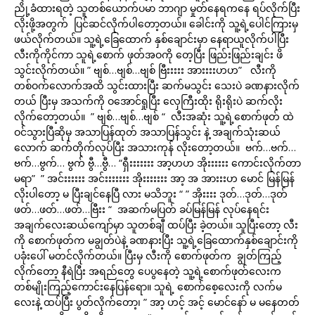
ညို့ခံထားရတဲ့ သူတစ်ယောက်ပမာ ဘာဂျာ မှုတ်နေရကနေ ရပ်လိုက်ပြီး
လိုးဖို့အတွက် ပြင်ဆင်လိုက်ပါတော့တယ်။ ခေါင်းကို သူ့ရဲ့ပေါင်ကြားမှ
ဖယ်လိုက်တယ်။ သူ့ရဲ့ခြေထောက် နှစ်ချောင်းမှာ နေရာယူလိုက်ပါပြီး
လီးကိုကိုင်ကာ သူရဲ့စောက် ဖုတ်အဝကို တေ့ပြီး ဖြည်းဖြည်းချင်း ဖိ
သွင်းလိုက်တယ်။ ” ဗျစ်…ဗျစ်…ဗျစ် ဗြီးးးးး အားးးးဟဟ” လီးကို
တစ်ဝက်လောက်အထိ သွင်းထားပြီး ဆက်မသွင်း သေးပဲ ခဏနားလိုက်
တယ် ပြီးမှ အသက်ကို ဝအောင်ရှုပြီး လှေကြီးထိုး ရိုးရိုးပဲ ဆက်လိုး
လိုက်တော့တယ်။ ” ဗျစ်…ဗျစ်…ဗျစ် “ လီးအဆုံး သူ့ရဲ့စောက်ဖုတ် ထဲ
ဝင်သွားပြီဆိုမှ အသာပြန်ထုတ် အသာပြန်သွင်း နဲ့ အချက်သုံးဆယ်
လောက် ဆက်တိုက်လုပ်ပြီး အသားကုန် လိုးတော့တယ်။ ဗက်…ဗက်…
ဗက်…ဗွက်… ဗွက် ဗွီ…ဗွီ… “ရှီးးးးးးး အာ့ဟဟ အိုးးးးးး ကောင်းလိုက်တာ
မရာ” ” အင်းးးးးး အင်းးးးးးး အိုးးးးးးး အာ့ အ အားးးဟ မောင် မြန်မြန်
လိုးပါတော့ မ ပြီးချင်နေပြီ လား မသိဘူး “ ” အိုးးးး ဒုတ်…ဒုတ်…ဒုတ်
ဖတ်…ဖတ်…ဖတ်…ဗြီးး “ အဆက်မပြတ် ခပ်မြန်မြန် လုပ်နေရင်း
အချက်လေးဆယ်ကျော်မှာ သူတစ်ချီ ထပ်ပြီး ခဲ့တယ်။ သူပြီးတော့ လီး
ကို စောက်ဖုတ်က မချွတ်ပဲနဲ့ ခဏနားပြီး သူ့ရဲ့ခြေထောက်နှစ်ချောင်းကို
ပခုံးပေါ် မတင်လိုက်တယ်။ ပြီးမှ လီးကို စောက်ဖုတ်က ချွတ်ကြည့်
လိုက်တော့ နီရဲပြီး အရည်တွေ ပေပွနေတဲ့ သူ့ရဲ့စောက်ဖုတ်လေးက
တစ်မျိုးကြည့်ကောင်းနေပြန်ရော။ သူရဲ့ စောက်စေ့လေးကို လက်မ
လေးနဲ့ ထပ်ပြီး ပွတ်လိုက်တော့၊ ” အာ့ ဟင့် အင့် မောင်နော် မ မနေတတ်