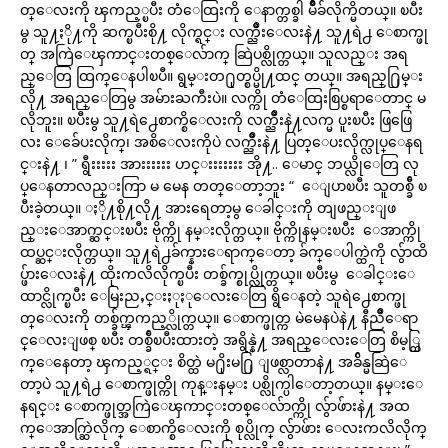
တ္ေလးကို ၾကည့္ၿပီး တံေထြးကို ေနာက္တစ္ခါ မ်ိဳခ်လိုက္မိတယ္။ ၿပီး
မွ သူ႔ႏို႔ကို ဆက္ၿပီးစို႔ လိုက္ရင္း လက္ညိဳးေလးနဲ႔ သူ႔ရဲ႕ ေစာက္ဖု
တ္ အကြဲေၾကာင္းတစ္ေလ်ာက္ ဆြဲပစ္လိုက္တယ္။ သူလည္း အရ
ည္ေတြ ထြက္ေနပါၿပီ။ ရွမ္းတ႐ုတ္စပ္မို႔ထင္ တယ္။ အရည္႐ြမ္း
လို႔ အရည္ေတြမွ အမ်ားႀကီးပဲ။ လက္ကို တံေထြးစြပ္စရာေတာင္ မ
လိုဘူး။ ၿပီးမွ သူ႔ရဲ႕ေစာက္စိေလးကို လက္ညိဳးနဲ႔လက္မ ပူးၿပီး ဖြဖြေ
လး ေခ်ေပးလိုက္၊ အစိေလးကိုပဲ လက္ညိဳးနဲ႔ ပြတ္ေပးလိုက္လုပ္ေနရ
င္းနဲ႔ ၊ ” ရွီးးးးး အားးးးးး ဟင္းးးးးးး အို႔.. ေမာင္ ဘယ္လိုေတြ လု
ပ္ေနတာလည္းကြာ မ မေန တတ္ေတာ့ဘူး “ ေျပာၿပီး သူတစ္ခ်ီ ၿ
ပီးခဲ့တယ္။ ႏို႔စို႔လို႔ အားရေတာ့မွ ေခါင္းကို တျဖည္းျဖ
ည္းေအာက္ဆင္းၿပီး ဗိုက္ကို နမ္းလိုက္တယ္။ ဗိုက္ကိုနမ္းၿပီး ေအာက္ကို
ထပ္ဆင္းလိုက္တယ္။ သူ႔ရဲ႕ခ်က္နားေရာက္ေတာ့ ခ်က္ေပါက္ထဲကို လွ်ာထိ
ပ္ဖ်ားေလးနဲ႔ ထိုးကလိလိုက္ၿပီး တစ္ခ်က္စုပ္လိုက္တယ္။ ၿပီးမွ ေခါင္းေ
ထာင္လိုက္ၿပီး ေမြးညႇင္းႏုႏုေလးေတြ ရွိေနတဲ့ သူရဲ႕ေစာက္ဖု
တ္ေလးကို တစ္ခ်က္ၾကည့္လိုက္တယ္။ ေစာက္ဖုတ္က မဲမေနပဲနဲ႔ နီညိဳေရာ
င္ေလးျဖစ္ ၿပီး တစ္ခ်ီၿပီးထားတဲ့ အရွိန္နဲ႔ အရည္ေလးေတြ စိမ့္ထြ
က္ေနေတာ့ ၾကည့္ရင္း စိတ္ထဲ မ႐ိုးမ႐ြ ျဖစ္လာတာနဲ႔ အခ်ိန္မဆြဲေ
တာ့ပဲ သူ႔ရဲ႕ ေစာက္ဖုတ္ကို ကုန္းနမ္း ပစ္လိုက္ပါေတာ့တယ္။ နမ္းေ
နရင္း ေစာက္ဖုတ္အကြဲေၾကာင္းတစ္ေလ်ာက္ကို လွ်ာဖ်ားနဲ႔ အထ
က္ေအာက္ဆြဲလိုက္ ေစာက္စိေလးကို စုပ္လိုက္ လွ်ာဖ်ား ေလးကလိလိုက္