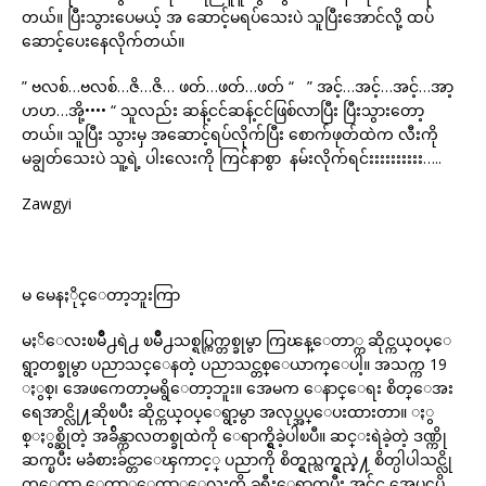
တယ်။ ပြီးသွားပေမယ့် အ ဆောင့်မရပ်သေးပဲ သူပြီးအောင်လို့ ထပ်
ဆောင့်ပေးနေလိုက်တယ်။
” ဗလစ်…ဗလစ်…ဇိ…ဇိ… ဖတ်…ဖတ်…ဖတ် “ ” အင့်…အင့်…အင့်…အာ့
ဟဟ…အို့•••• “ သူလည်း ဆန့်ငင်ဆန့်ငင်ဖြစ်လာပြီး ပြီးသွားတော့
တယ်။ သူပြီး သွားမှ အဆောင့်ရပ်လိုက်ပြီး စောက်ဖုတ်ထဲက လီးကို
မချွတ်သေးပဲ သူ့ရဲ့ ပါးလေးကို ကြင်နာစွာ နမ်းလိုက်ရင်းးးးးးးးးး…..
Zawgyi
မ မေနႏိုင္ေတာ့ဘူးကြာ
မႏၲေလးၿမိဳ႕ရဲ႕ ၿမိဳ႕သစ္ရပ္ကြက္တစ္ခုမွာ ကြၽန္ေတာ္က ဆိုင္ကယ္ဝပ္ေ
ရွာ့တစ္ခုမွာ ပညာသင္ေနတဲ့ ပညာသင္တစ္ေယာက္ေပါ့။ အသက္က 19
ႏွစ္၊ အေဖကေတာ့မရွိေတာ့ဘူး။ အေမက ေနာင္ေရး စိတ္ေအး
ရေအာင္လို႔ဆိုၿပီး ဆိုင္ကယ္ဝပ္ေရွာ့မွာ အလုပ္အပ္ေပးထားတာ။ ႏွ
စ္ႏွစ္ဆိုတဲ့ အခ်ိန္ကာလတစ္ခုထဲကို ေရာက္ရွိခဲ့ပါၿပီ။ ဆင္းရဲခဲ့တဲ့ ဒဏ္ကို
ဆက္ၿပီး မခံစားခ်င္တာေၾကာင့္ ပညာကို စိတ္ရွည္လက္ရွည္နဲ႔ စိတ္ပါပါသင္လို
က္ေတာ့ ေတာ္ေတာ္ေလးကို ခရီးေရာက္ၿပီး အင္ဂ်င္ အေပၚပို