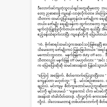
ဒီလောက်ခင်ကျတဲ့သူငယ်ချင်းတွေဆိုမှတော့ ဘယ်လ
တော့ ညစာစားဖို့ ကျနော် လာခဲ့လိုက်တာ။ ဒါကြောင့
သီတာက ထမင်းပွဲပြင်နေတုန်းပဲ။ ဇော်မျိုးက ရေချို
တယ်။ ဇော်မျိုး ရေချိုးခန်းက ထွက်လာတော့ ကျနော
မျက်လုံးပြူးပြလိုက်တယ်။ ဇော်မျိုက ရယ်ပြီး
ဧည့်ခန်းထဲရာက်လာပြီး ကျနော်တို့ကို ပြောပါတယ်
“ကဲ.. ဗိုက်စာရင်ထမင်းပွဲကအဆင်သင့်ဖြစ်နေ
သိမေးတော့ ဇော်မျိုးကပဲ ပြန်ဖြေပါတယ်။ “အရ
မကောင်းဘူးလား.. မနက်ဖြန်က duty off လေ… ဒ
သီတာလည်း မနက်ဖြန် off ပဲမဟုတ်လား “ “အင်း 
က ပြောပြောဆိုဆို ထမင်းစားခန်းထဲ ပြန်ဝင်သွား
“ဟြောင့် အခြောက်.. စိတ်ကောက်ပြေသွားပြီလား “ “လ
ကျေနပ်တာ မဟုတ်ဘူး “ “နို့… မင်းပဲစဉ်းစားလေ..
ချည်းပဲ.. မင်းကျမှ စိတ်ကူးတောင်မယဉ်ဘူးဆိုတော့
မင်းကို ဗျင်းပေးမယ် “ “ခွေးကောင် ငါက မင်းဖင်ကိ
အခန်းထဲ တံခါးပိတ်ထားခဲ့.. ဟိုလူ့လိုက် စကားအ
လို့လဲ.. ဒါလေးမေးတာနဲ့ တစ်ပတ်လောက်ကို စိ