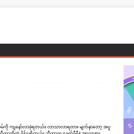
ိုးအိမ်ကို ကျနော်လာခဲ့ရတယ်။ လာသာလာရတာ။ မျက်နှာတော့ အပူ
 သီတာဆိုတဲ့ မိန်းမရှိတယ်။ သီတာက ခေတ်မီမီနဲ့ အားကစား