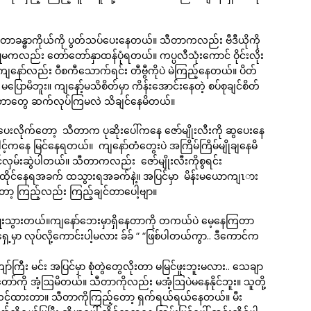
 သီတာခန္ဓာကိုယ်ကို ပွတ်သပ်ပေးနေတယ်။ သီတာကလည်း ဗီဒီယိုကို
မကလည်း တော်တော်နှာထန်ပုံရတယ်။ ကပ္ပလီသုံးကောင် ဝိုင်းလိုး
ျနော်လည်း ဝီစကီသောက်ရင်း တီဗွီကိုပဲ မဲကြည့်နေတယ်။ ပိတ်
ှ မပြောမိဘူး။ ကျနော့်မသိစိတ်မှာ ကိန်းအောင်းနေတဲ့ စပ်စုချင်စိတ်
ားဘာတွေ ဆက်လုပ်ကြမလဲ သိချင်နေမိတယ်။
င်ပေးလိုက်တော့ သီတာက ပုဆိုးပေါ်ကနေ ဇော်မျိုးလီးကို ဆွပေးနေ
င့်ကနေ မြင်နေရတယ်။ ကျနော်တံတွေးပဲ အကြိမ်ကြိမ်မျိုချနေမိ
်လှမ်းဆွဲပါတယ်။ သီတာကလည်း ဇော်မျိုးလီးကိုစွရင်း
သာ ထိုင်နေရအခက် ထသွားရအခက်နဲ့။ အပြင်မှာ မိန်းမယောကျၤား
တော့ ကြည့်လည်း ကြည့်ချင်တာပေါ့ဗျာ။
ံးပြူးသွားတယ်။ကျနော်ဘေးမှာရှိနေတာကို တကယ်ပဲ မေ့နေကြတာ
မှာ လုပ်လို့ကောင်းပါ့မလား ခ်ခ် “ “ဖြစ်ပါတယ်ကွာ.. ဒီကောင်က
ာ်ကြီး မင်း အပြင်မှာ စုံတွဲတွေလိုးတာ မမြင်ဖူးဘူးမလား.. သေချာ
တော်ကို အံ့ဩမိတယ်။ သီတာကိုလည်း မအံ့ဩပဲမနေနိုင်ဘူး။ သူတို့
ာ်လင့်ထားတာ။ သီတာကိုကြည့်တော့ ရှက်ရယ်ရယ်နေတယ်။ မီး