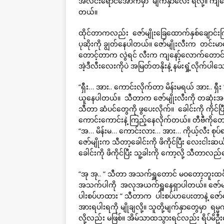
အလင်းရောင်အောက်မှာ မျက်နှာလေး ရဲလို့။ ကျနော့်
တယ်။
ထိုင်တာကလည်း ဇော်မျိုးခြေထောက်နှစ်ချောင်းကြာ
ပုဆိုးကို ချွတ်နေပါတယ်။ ဇော်မျိုးလီးက တင်းမ
တောင့်တာက လွဲရင် လီးက ကျနော့်လောက်တော
အဲ့ဒီလီးလေးကိုပဲ အမြတ်တနိုးနဲ့ နမ်းရှုံ့လိုက်ပါ
“ရှီး… အား.. ကောင်းလိုက်တာ မိန်းမရယ် အား.. ရှီး “
ယူနေပါတယ်။ သီတာက ဇော်မျိုးလီးကို တဆုံးအထိ င
သီတာ ဆံပင်တွေကို ဖွပေးလိုက်။ ခေါင်းကို ကိုင်ပြီ
ကောင်းကောင်းနဲ့ ကြည့်နေလိုက်တယ်။ တီဗီကိုတ
“အ… မိန်းမ… ကောင်းလား… အား… ကိုယ့်လီး စုပ
ဇော်မျိုးက သီတာ့ခေါင်းကို ဖိကိုင်ပြီး လေးငါ
ခေါင်းကို ဖိကိုင်ပြီး သူ့ခါးကို ကော့လို့ သီတာလ
“အု အု.. “ သီတာ အသက်ရှူတောင် မဝတော့ဘူးထင်ပါရဲ
အသက်ပါကို အလုအယက်ရှူနေရှာပါတယ်။ ဇော်မျိုးက 
ပါးစပ်ဟထား “ သီတာက ပါးစပ်ဟပေးတာနဲ့ ဇော်
အားရပါးရကို မျိုချလို့။ သူတို့မျက်နှာတွေမှာ ရမ္
လို့လည်း မဖြစ်။ အိမ်သာထသွားရင်လည်း ရိပ်မ