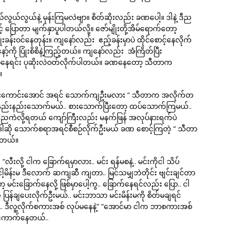
ွယ်လွယ်နဲ့ မုန်းကြမလဲဗျာ။ စိတ်ဆိုးလည်း ခဏပေါ့။ ဒါနဲ့ ဒီည
် ပြောတာ မျက်နှာပူပါတယ်လို့။ ဇော်မျိုးတို့အိမ်ရောက်တော့
းခန်းဝင်နေတုန်း။ ကျနော်လည်း ဧည့်ခန်းမှာပဲ ထိုင်စောင့်နေလိုက်
့်ကို ပြုံးစိစိနဲ့ကြည့်တယ်။ ကျနော်လည်း အံကြိတ်ပြီး
 အိမ်နေရင်း ပုဆိုးလဲဝတ်လိုက်ပါတယ်။ ခဏနေတော့ သီတာက
။
ပြီ စားကောင်းအောင် အရင် သောက်ကျဦးမလား “ သီတာက အလိုက်တ
င်နည်းနည်းသောက်မယ်.. စားသောက်ပြီးတော့ ထပ်သောက်ကြမယ်..
ီညကဲလို့ရတယ် ကျော်ကြီးလည်း မနက်ဖြန် အလုပ်နားရက်ပဲ
ဒါဆို သောက်စရာအရင်စီစဉ်လိုက်ဦးမယ် ခဏ စောင့်ကြတဲ့ “ သီတာ
ပါတယ်။
ီးလို့ ငါက ခြောက်ရမှာလား.. မင်း ရန်မစနဲ့.. မင်းကိုငါ သိပ်
 ငါ့မိန်းမ ဒီလောက် ဆကျဆီ ကျတာ.. မြင်သမျှဘဲတိုင်း ဗျင်းချင်တာ
 မင်းခြောက်နေလို့ ဖြစ်မှာပေါ့ကွ.. ခြောက်နေရင်လည်း ပြော.. ငါ
ု ပြန်ချပေးလိုက်ဦးမယ်.. မင်းဘာသာ မင်းမိန်းမကို စိတ်မချရင်
စ်.. ဒီလူ့လိုက်စကားအစ် လုပ်မနေနဲ့” “အောင်မာ ငါက ဘာစကားအစ်
တ်ကောက်နေတယ်..