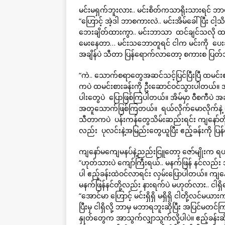
မင်းမရှက်ဘူးလား.. မင်းစိတ်ကသာရိုးသားရင် ဘာ
“ဟြောင့် အဲ့ဒါ ဘာစကားလဲ.. မင်းအိမ်ခေါ်ပြီး ငါ
ဘေးချိတ်ထားကွာ.. မင်းဘာသာ ထင်ချင်သလို ထင်နေ
မေးနေတာ… မင်းသဘောတူရင် ငါက မင်းကို ပေးချမလ
အချိန်ပဲ သီတာ ပြန်ရောက်လာတော့ စကားစ ပြတ
“ကဲ.. သောက်စရာတွေအဆင်သင့်ပြင်ပြီးပြီ ထမင်းစ
ကပဲ ထမင်းစားခန်းကို ဦးဆောင်ဝင်သွားပါတယ်။ 
ပါးတွေပဲ ပြောဖြစ်ကြပါတယ်။ အိမ်မှာ ဝီစကီပဲ အဆင
အတူသောက်ဖြစ်ကြတယ်။ ရယ်လိုက်မောလိုက်နဲ့
သီတာကပဲ ပန်းကန်တွေသိမ်းဆည်းရင်း ကျနော်တို့နှစ်
လည်း ပုလင်းနဲ့အမြည်းတွေယူပြီး ဧည့်ခန်းကို ပြန
ကျနော်မကျေမနပ်နဲ့ညည်းငြူတော့ ဇော်မျိုးက ရယ်ပါ
“ဟုတ်သားပဲ ကျော်ကြီးရယ်.. မနက်ဖြန် နင်လည်း
ပါ ဧည့်ခန်းထဲဝင်လာရင်း လှမ်းပြောပါတယ်။ ကျန
မနက်ဖြန်နင်တို့လည်း နားရက်ပဲ မဟုတ်လား.. ငါရှိန
“အောင်မာ ဟြောင့် မင်းရှိရှိ မရှိရှိ ငါတို့လင်မယားက
ပြီးမှ ငါရှိလို့ ဘာမှ မဘာရဘူးဆိုပြီး အပြင်မတင
နှုတ်တွေက အာသွက်လျှာသွက်လို့ပါပဲ။ ဧည့်ခန်းဆို