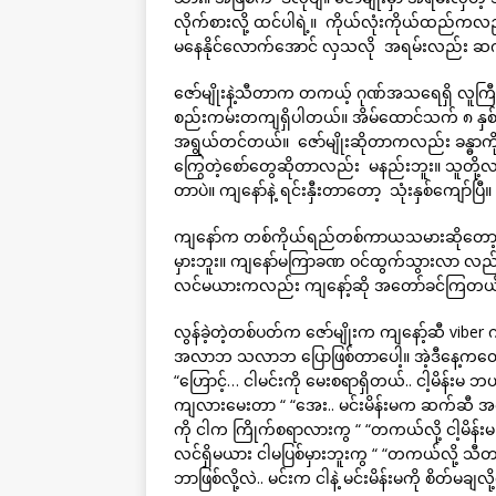
လိုက်စားလို့ ထင်ပါရဲ့။ ကိုယ်လုံးကိုယ်ထည်က
မနေနိုင်လောက်အောင် လှသလို အရမ်းလည်း ဆ
ဇော်မျိုးနဲ့သီတာက တကယ့် ဂုဏ်အသရေရှိ လူကြ
စည်းကမ်းတကျရှိပါတယ်။ အိမ်ထောင်သက် ၈ နှစ
အရွယ်တင်တယ်။ ဇော်မျိုးဆိုတာကလည်း ခန္ဓာကိ
ကြွေတဲ့စော်တွေဆိုတာလည်း မနည်းဘူး။ သူတို
တာပဲ။ ကျနော်နဲ့ ရင်းနှီးတာတော့ သုံးနှစ်ကျော်ပြီ
ကျနော်က တစ်ကိုယ်ရည်တစ်ကာယသမားဆိုတော့ ဇော
မှားဘူး။ ကျနော်မကြာခဏ ဝင်ထွက်သွားလာ လည်ပတ်
လင်မယားကလည်း ကျနော့်ဆို အတော်ခင်ကြတယ်ဗျ။
လွန်ခဲ့တဲ့တစ်ပတ်က ဇော်မျိုးက ကျနော့်ဆီ v
အလာဘ သလာဘ ပြောဖြစ်တာပေါ့။ အဲ့ဒီနေ့ကတေ
“ဟြောင့်… ငါမင်းကို မေးစရာရှိတယ်.. ငါ့မိန်းမ 
ကျလားမေးတာ “ “အေး.. မင်းမိန်းမက ဆက်ဆီ အကျလ
ကို ငါက ကြိုက်စရာလားကွ “ “တကယ်လို့ ငါ့မိန်းမ 
လင်ရှိမယား ငါမပြစ်မှားဘူးကွ “ “တကယ်လို့ သီတ
ဘာဖြစ်လို့လဲ.. မင်းက ငါနဲ့ မင်းမိန်းမကို စိတ်မချလိ