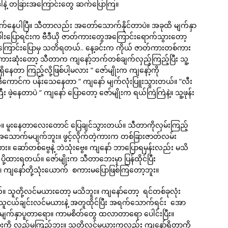
 ဒါနဲ့ တခြားအကြောင်းတွေ ဆက်ပြောကြ။
က်နေပါပြီ။ သီတာလည်း အတော်သောက်နိုင်တာပဲ။ အခုထိ မျက်နှာ
ပြောရင်းက ဗီဒီယို ဇာတ်ကားတွေအကြောင်းရောက်သွားတော့
အကြောင်းပြောမှ သတိရတယ်.. နေ့ခင်းက ကိုယ် ဇာတ်ကားတစ်ကား
စကားဆုံးတော့ သီတာက ကျနော့်ဘက်တစ်ချက်လှည့်ကြည့်ပြီး သူ့
နေတာ ကြည့်လို့ဖြစ်ပါ့မလား “ ဇော်မျိုးက ကျနော့်ကို
ယ်.. ဒီကောင်က ပန်းသေနေတာ “ ကျနော် မျက်လုံးပြူးသွားတယ်။ “လီး
 ဖဲ့နေတာပဲ “ ကျနော် ပြောတော့ ဇော်မျိုးက ရယ်ကြဲကြဲနဲ့။ သူ့ဖုန်း
ယ်။ မူးနေတာလေးတောင် ပြေချင်သွားတယ်။ သီတာကိုလှမ်းကြည့်
သောက်မပျက်ဘူး။ ဖွင့်လိုက်တဲ့ကားက တစ်ခြားဇာတ်လမ်း
 ဆော်တစ်ဗွေနဲ့ ဘဲသုံးဗွေ။ ကျနော် ဘာပြောရမှန်းလည်း မသိ
 ပို့ထားရတယ်။ ဇော်မျိုးက သီတာဘေးမှာ ပြန်ထိုင်ပြီး
ော်တို့သုံးယောက် စကားမပြောဖြစ်ကြတော့ဘူး။
်။ သူတို့လင်မယားတော့ မသိဘူး။ ကျနော်တော့ ရင်တစ်ခုလုံး
လေ။ သူငယ်ချင်းလင်မယားနဲ့ အတူထိုင်ပြီး အရက်သောက်ရင်း အော
ျက်နှာပူတာရော။ ကာမစိတ်တွေ ထလာတာရော ပေါင်းပြီး။
ားကို လှည့်မကြည့်ဘူး။ သူတို့လင်မယားကလည်း ကျနော်ရှိတာကို