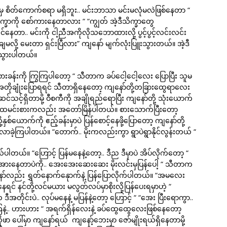
မှ စိတ်ကောက်စရာ မရှိဘူး.. မင်းဘာသာ မင်းမလုံမလဲဖြစ်နေတာ “
့သိက္ခာကို စော်ကားနေတာလား “ “ကျွတ် အဲ့ဒီသိက္ခာတွေ
တာ.. မင်းကို ငါ့ညီအကိုလိုသဘောထားလို့ ပွင့်ပွင့်လင်းလင်း
ို့ မေးတာ ရှင်းပြီလား” ကျနော် မျက်လုံးပြူးသွားတယ်။ အဲ့ဒီ
်သွားပါတယ်။
ားခန်းကို ကြွကြပါတော့ “ သီတာက ခပ်ငေါ့ငေါ့လေး ပြောပြီး သူမ
အတိုချုံးပြောရရင် သီတာရှိနေတော့ ကျနော်တို့တခြားထွေရာလေး
်သင့်ရှိတာမို့ ဝီစကီကို အချိုရည်ရောပြီး ကျနော်တို့ သုံးယောက်
 ထမင်းစားကလည်း အတော်မြိန်ပါတယ်။ စားသောက်ပြီးတော့
ယောက်ကို ဧည့်ခန်းမှာပဲ ပြန်စောင့်နေဖို့ပြောတော့ ကျနော်တို့
်လာခဲ့ကြပါတယ်။ “တောက်.. မိုးကလည်းကွာ ရွာပဲရွာနိုင်လွန်းတယ် “
တယ်။ “ဟြောင့် ပြန်မနေနဲ့တော့.. ဒီည ဒီမှာပဲ အိပ်လိုက်တော့ “
 အားနေတာပဲကို.. အေးအေးဆေးဆေး မိုးလင်းမှပြန်ပေါ့ “ သီတာက
ော်လည်း ရွှတ်နောက်နေုာက်နဲ့ ပြန်ပြောလိုက်ပါတယ်။ “အမလေး
ေရင် နင်တို့လင်မယား မလွတ်လပ်မှာစိုးလို့ပြန်ပေးရမှာဟဲ့ “
 ဒီအတိုင်းပဲ.. လုပ်မနေနဲ့ မပြန်နဲ့တော့ ဟြောင့် “ “အေး ပြီးရောကွာ..
်ကြနဲ့.. ဟားဟား “ အရက်ရှိန်လေးနဲ့ ခပ်ထွေထွေလေးဖြစ်နေတော့
ဖာ ပေါ်မှာ ကျနော်ရယ် ကျနော့်ဘေးမှာ ဇော်မျိုးရယ်ရှိနေတာမို့