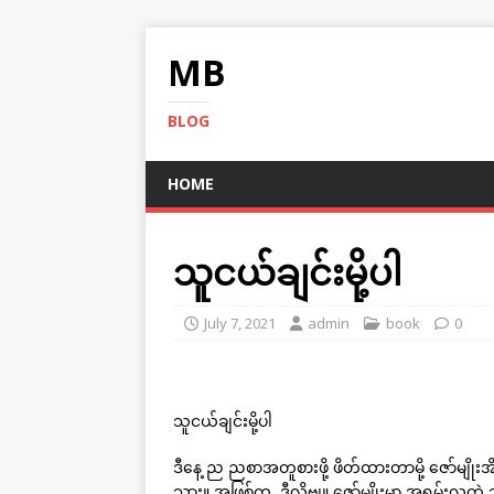
MB
BLOG
HOME
သူငယ်ချင်းမို့ပါ
July 7, 2021
admin
book
0
သူငယ်ချင်းမို့ပါ
ဒီနေ့ ည ညစာအတူစားဖို့ ဖိတ်ထားတာမို့ ဇော်မျ
သား။ အဖြစ်က ဒီလိုဗျ။ ဇော်မျိုးမှာ အရမ်းလှတဲ့