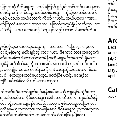
သိမ်း
ခြားလူဆို စိတ်မချဘူး.. အဲ့ဒါကြောင့် ပွင့်ပွင်းလင်းလင်းမေးနေတာ..
ရိုးမသ
င်းမိန်းမကို ငါ စိတ်နဲ့တောင်မပစ်မှားဘူး… ကိုယ့်နှမ တစ်ယောက်
ရိုးမသ
ားမစပ် မင်းဟာ ဘယ်လောက်ကြီးလဲ “ “ဟမ်.. ဘယ်ဟာလဲ “ “အာ…
ရိုးမသ
ာက်ကြီးလဲ မေးတာ “ “ဟားဟား.. ခြောက်လက္မပဲရှိပါတယ်ကွာ.. ဘာ
ဘယ်လိ
ပြကွာ “ “တိန်… အေး ခဏစောင့် “ ကျနော်လည်း ဘာရယ်မဟုတ်ဘဲ စ
Ar
 လူစဉ်မမှီတဲ့ကောင်မဟုတ်ဘူးကွ… ဟားဟား “ “ဟြောင့်.. ငါဒဲ့မေး
Dece
မင်း ငါ့မိန်းမကို မလိုးချင်ဘူးလား” “ဟာ.. ဒီကောင် ဘာတွေလျှောက်
Augu
ယ်။ အမှန်က ဒီလောက်လှတဲ့မိန်းမကို မချချင်တဲ့ကောင် ရှိမလား
July 
 သူ့မိန်းမကို စိတ်မချလို့ စကားအစ်နေတာပဲလို့ ကျနော် ထင်တယ်။
June
.. ဇော်မျိုး.. မင်းက မင်းမိန်းမကို ငါနဲ့ သဝန်တိုနေတာလား.. စိတ်ချ
May 
ုး.. ငါ စိတ်ကူးတောင်မယဉ်ဘူး.. တော်ပြီဟြောင့်.. မင်းနဲ့ဒီည
April
ပြီ.. မင်းအိမ်လည်း ငါမလာတော့ဘူး “
Ca
်တယ်။ ဒီကောင်ချက်ချင်းဖုန်းခေါ်ပေမယ့် ကျနော်မကိုင်တော့
book
ျနော်တမင်ပဲ မကိုင်တော့ဘူး။ အဲဒီတော့ သီတာက ကျနော့်ဆီဖုန်း
ထားလို့လဲတဲ့။ ကျနော်ကလည်း ဘာမှ မဖြစ်ထားဘူးပဲပြောရတာ
းတဲ့ကိစ္စမှမဟုတ်တာကိုး။ ဘာမှမဖြစ်ရင် ဒီစနေနေ့ည ညစာအတူလာ
်ရတယ်။ အမှန်ကတော့ ကျနော်လည်း စိတ်ပြေနေပြီလေ။