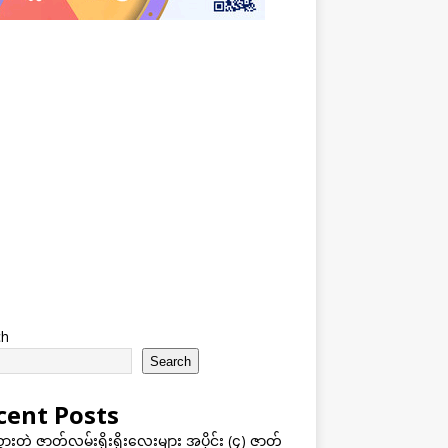
ch
Search
cent Posts
သွားတဲ့ ဇာတ်လမ်းရိုးရိုးလေးများ အပိုင်း (၄) ဇာတ်