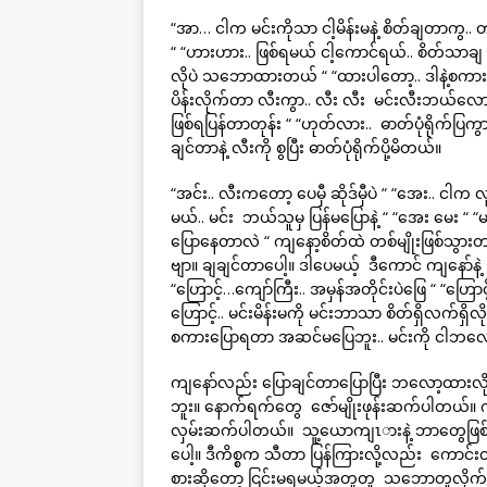
“အာ… ငါက မင်းကိုသာ ငါ့မိန်းမနဲ့ စိတ်ချတာကွ.. တ
“ “ဟားဟား.. ဖြစ်ရမယ် ငါ့ကောင်ရယ်.. စိတ်သာချ မ
လိုပဲ သဘောထားတယ် “ “ထားပါတော့.. ဒါနဲ့စက
ပိန်းလိုက်တာ လီးကွာ.. လီး လီး မင်းလီးဘယ်လေ
ဖြစ်ရပြန်တာတုန်း “ “ဟုတ်လား.. ဓာတ်ပုံရိုက်
ချင်တာနဲ့ လီးကို စွပြီး ဓာတ်ပုံရိုက်ပို့မိတယ်။
“အင်း.. လီးကတော့ ပေမှီ ဆိုဒ်မှီပဲ “ “အေး.. ငါက
မယ်.. မင်း ဘယ်သူမှ ပြန်မပြောနဲ့ “ “အေး မေး “ “
ပြောနေတာလဲ “ ကျနော့စိတ်ထဲ တစ်မျိုးဖြစ်သွားတ
ဗျာ။ ချချင်တာပေါ့။ ဒါပေမယ့် ဒီကောင် ကျနော်နဲ့
“ဟြောင့်…ကျော်ကြီး.. အမှန်အတိုင်းပဲဖြေ “ “ဟြောင့်
ဟြောင့်.. မင်းမိန်းမကို မင်းဘာသာ စိတ်ရှိလက်ရှိလိ
စကားပြောရတာ အဆင်မပြေဘူး.. မင်းကို ငါဘလော့
ကျနော်လည်း ပြောချင်တာပြောပြီး ဘလော့ထားလိုက
ဘူး။ နောက်ရက်တွေ ဇော်မျိုးဖုန်းဆက်ပါတယ်။ က
လှမ်းဆက်ပါတယ်။ သူ့ယောကျၤားနဲ့ ဘာတွေဖြစ်
ပေါ့။ ဒီကိစ္စက သီတာ ပြန်ကြားလို့လည်း ကောင်
စားဆိုတော့ ငြင်းမရမယ့်အတူတူ သဘောတူလိုက