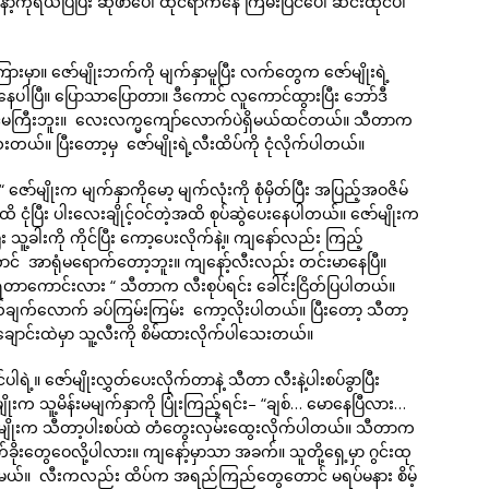
ကိုရယ်ပြပြီး ဆိုဖာပေါ် ထိုင်ရာကနေ ကြမ်းပြင်ပေါ် ဆင်းထိုင်ပါ
းမှာ။ ဇော်မျိုးဘက်ကို မျက်နှာမူပြီး လက်တွေက ဇော်မျိုးရဲ့
ာနေပါပြီ။ ပြောသာပြောတာ။ ဒီကောင် လူကောင်ထွားပြီး ဘော်ဒီ
င်မကြီးဘူး။ လေးလက္မကျော်လောက်ပဲရှိမယ်ထင်တယ်။ သီတာက
သေးတယ်။ ပြီးတော့မှ ဇော်မျိုးရဲ့လီးထိပ်ကို ငုံလိုက်ပါတယ်။
 ဇော်မျိုးက မျက်နှာကိုမော့ မျက်လုံးကို စုံမှိတ်ပြီး အပြည့်အဝဇိမ်
ုံပြီး ပါးလေးချိုင့်ဝင်တဲ့အထိ စုပ်ဆွဲပေးနေပါတယ်။ ဇော်မျိုးက
း သူ့ခါးကို ကိုင်ပြီး ကော့ပေးလိုက်နဲ့။ ကျနော်လည်း ကြည့်
ောင် အာရုံမရောက်တော့ဘူး။ ကျနော့်လီးလည်း တင်းမာနေပြီ။
်ရတာကောင်းလား “ သီတာက လီးစုပ်ရင်း ခေါင်းငြိတ်ပြပါတယ်။
းဆယ်ချက်လောက် ခပ်ကြမ်းကြမ်း ကော့လိုးပါတယ်။ ပြီးတော့ သီတာ့
ည်ချောင်းထဲမှာ သူ့လီးကို စိမ်ထားလိုက်ပါသေးတယ်။
့။ ဇော်မျိုးလွှတ်ပေးလိုက်တာနဲ့ သီတာ လီးနဲ့ပါးစပ်ခွာပြီး
သူ့မိန်းမမျက်နှာကို ပြုံးကြည့်ရင်း– “ချစ်… မောနေပြီလား…
မျိုးက သီတာ့ပါးစပ်ထဲ တံတွေးလှမ်းထွေးလိုက်ပါတယ်။ သီတာက
မက်ခိုးတွေဝေလို့ပါလား။ ကျနော့်မှာသာ အခက်။ သူတို့ရှေ့မှာ ဂွင်းထု
ိဦးမယ်။ လီးကလည်း ထိပ်က အရည်ကြည်တွေတောင် မရပ်မနား စိမ့်