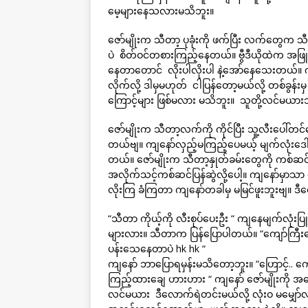
မေ့များနေသလားမသိဘူး။
ဇော်မျိုးက သီတာ့ ပုခုံးကို ဖက်ပြီး လက်တွေက
ပဲ စိတ်ဝင်တစားကြည့်နေတယ်။ ဗွီဒီယိုထဲက အဖြူ
နေတာတောင် လိုးပါလိုးပါ နဲ့အော်နေသေးတယ်။ က
လိုက်လို့ ဒါမှမဟုတ် ငါပြန်တော့မယ်လို့ တစ်ခွန်းမ
ကြောင့်များ ဖြစ်မလား မသိဘူး။ သူတို့လင်မယ
ဇော်မျိုးက သီတာ့လက်ကို ကိုင်ပြီး သူ့လီးပေါ်တ
တယ်ဗျ။ ကျနော်လှည့်မကြည့်ပေမယ့် မျက်လုံးဒေါ
တယ်။ ဇော်မျိုးက သီတာ့နှုတ်ခမ်းတွေကို ကစ်ဆင
အလိုက်သင့်ကစ်ဆင်ပြန်ဆွဲလို့ပေါ့။ ကျနော်မှာ
လိုးကြ ခံကြတာ ကျနော်တခါမှ မမြင်ဖူးဘူးဗျ။ ဒီ
“သီတာ ကိုယ့်ကို လီးစုပ်ပေးဦး “ ကျနေမျက်လု
များလား။ သီတာက ပြန်ပြောပါတယ်။ “ကျော်ကြီးရှေ့
ပန်းသေနေတာပဲ hk hk “
ကျနော် ဘာပြောရမှန်းမသိတော့ဘူး။ “ဟြောင့်.. ကျေ
ကြည့်ထားချေ ဟားဟား “ ကျနော် ဇော်မျိုးကို အ
လင်မယား ဒီလောက်ရဲတင်းမယ်လို့ လုံးဝ မမျှေ