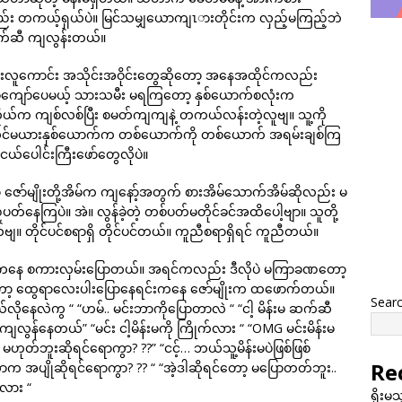
လည်း တကယ့်ရှယ်ပဲ။ မြင်သမျှယောကျၤားတိုင်းက လှည့်မကြည့်ဘဲ
က်ဆီ ကျလွန်းတယ်။
ီးလူကောင်း အသိုင်းအဝိုင်းတွေဆိုတော့ အနေအထိုင်ကလည်း
်ကျော်ပေမယ့် သားသမီး မရကြတော့ နှစ်ယောက်စလုံးက
ုယ်က ကျစ်လစ်ပြီး စမတ်ကျကျနဲ့ တကယ်လန်းတဲ့လူဗျ။ သူ့ကို
့လင်မယားနှစ်ယောက်က တစ်ယောက်ကို တစ်ယောက် အရမ်းချစ်ကြ
။ ငယ်ပေါင်းကြီးဖော်တွေလိုပဲ။
်မျိုးတို့အိမ်က ကျနော့်အတွက် စားအိမ်သောက်အိမ်ဆိုလည်း မ
နေကြပဲ။ အဲ။ လွန်ခဲ့တဲ့ တစ်ပတ်မတိုင်ခင်အထိပေါ့ဗျာ။ သူတို့
 တိုင်ပင်စရာရှိ တိုင်ပင်တယ်။ ကူညီစရာရှိရင် ကူညီတယ်။
iber ကနေ စကားလှမ်းပြောတယ်။ အရင်ကလည်း ဒီလိုပဲ မကြာခဏတော့
ာ့ ထွေရာလေးပါးပြောနေရင်းကနေ ဇော်မျိုးက ထဖောက်တယ်။
Sear
ဘယ်လိုနေလဲကွ “ “ဟမ်.. မင်းဘာကိုပြောတာလဲ “ “ငါ့ မိန်းမ ဆက်ဆီ
ွန်နေတယ်” “မင်း ငါ့မိန်းမကို ကြိုက်လား “ “OMG မင်းမိန်းမ
မဟုတ်ဘူးဆိုရင်ရောကွာ? ??” “ငင့်… ဘယ်သူ့မိန်းမပဲဖြစ်ဖြစ်
Re
ာက အပျိုဆိုရင်ရောကွာ? ?? “ “အဲ့ဒါဆိုရင်တော့ မပြောတတ်ဘူး..
ု့လား “
ရိုးမ