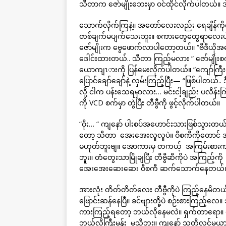
သီတာက ဇော်မျိုးဘေးမှာ ဝင်ထိုင်လိုက်ပါတယ်။
သောက်လိုက်ကြနဲ့။ အတော်လေးလည်း ရေချိန်ကို
တစ်ချက်မပျက်သေးဘူး။ စကားတွေထွေရာလေးပါး
ဇော်မျိုးက ဗွေဖောက်လာပါတော့တယ်။ “ဗီဒီယို
ဒေါင်းထားတယ်.. သီတာ ကြည့်မလား “ ဇော်မျိုး
ယောကျၤားကို ပြန်မေးလိုက်ပါတယ်။ “ကျော်ကြီးရှိ
ပြောင်ချော်ချော်နဲ့ လှမ်းကြည့်ပြီး— “ဖြစ်ပါတ
လို့ ငါက ပန်းသေရမှာလား… မင်းငါ့ချည်း ပလိန်းကြီး
ကို VCD စက်မှာ တွဲပြီး တီဗွီကို ဖွင့်လိုက်ပါတယ်။
“ဝိုး… “ ကျနော် ပါးစပ်အဟောင်းသားဖြစ်သွားတ
တော့ သီတာ အေးအေးလူလူပဲ။ ဝီစကီကိုတောင် အ
မဟုတ်ဘူးဗျ။ အောကားမှ တကယ့် အကြမ်းစားကား။
ဘူး။ တံတွေးသာမြိုချပြီး တီဗွီဆီကိုပဲ အကြည့်ကို
အေးအေးဆေးဆေး ဝီစကီ ဆက်သောက်နေတယ်။ ကျန
အားလုံး တိတ်တိတ်လေး တီဗွီကိုပဲ ကြည့်နေမိတယ
ဗြောင်းဆန်နေပြီ။ ခင်ဗျားတို့ပဲ စဉ်းစားကြည့်
ကားကြည့်ရတော့ ဘယ်လိုနေမလဲ။ ရှက်တာရော။ မ
ဘယ်လိုကြီးမှန်း မသိဘူး။ ကျနော် သူတို့လင်မယ