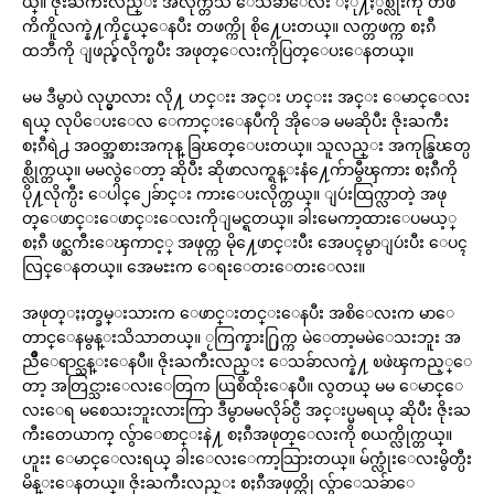
ယ္။ ဇိုးႀကီးလည္း အလိုက္တသိ ေသခ်ာေလး ႏို႔ႏွစ္လုံးကို တဖ
ကိကိူလက္နဲ႔ကိုင္နယ္ေနပီး တဖက္ကို စို႔ေပးတယ္။ လက္တဖက္က စႏၵီ
ထဘီကို ျဖည္ခ်လိုက္ၿပီး အဖုတ္ေလးကိုပြတ္ေပးေနတယ္။
မမ ဒီမွာပဲ လုပ္မွာလား လို႔ ဟင္းး အင္း ဟင္းး အင္း ေမာင္ေလး
ရယ္ လုပိေပးေလ ေကာင္းေနပီကို အိုေခ မမဆိုပီး ဇိုးႀကီး
စႏၵီရဲ႕ အဝတ္အစားအကုန္ ခြၽတ္ေပးတယ္။ သူလည္း အကုန္ခြၽတ္ပ
စ္လိုက္တယ္။ မမလွဲေတာ့ ဆိုပီး ဆိုဖာလက္ရန္းနံ႔ေက်ာမွီၾကား စႏၵီကို
ပို႔လိုက္ပီး ေပါင္၂ေခ်ာင္း ကားေပးလိုက္တယ္။ ျပဴးထြက္လာတဲ့ အဖု
တ္ေဖာင္းေဖာင္းေလးကိုျမင္ရတယ္။ ခါးမေကာ့ထားေပမယ့္
စႏၵီ ဖင္ႀကီးေၾကာင့္ အဖုတ္က မို႔ေဖာင္းပီး အေပၚမွာျပဴးပီး ေပၚ
လြင္ေနတယ္။ အေမႊးက ေရးေတးေတးေလး။
အဖုတ္ႏႈတ္ခမ္းသားက ေဖာင္းတင္းေနပီး အစိေလးက မာေ
တာင္ေနမွန္းသိသာတယ္။ ႂကြက္နား႐ြက္က မဲေတာ့မမဲေသးဘူး အ
ညိဳေရာင္သန္းေနပီ။ ဇိုးႀကီးလည္း ေသခ်ာလက္နဲ႔ ၿဖဲၾကည့္ေ
တာ့ အတြင္သားေလးေတြက ယြစိထိုးေနပီ။ လွတယ္ မမ ေမာင္ေ
လးေရ မစေသးဘူးလားကြာ ဒီမွာမမလိုခ်င္ပီ အင္းပ္မမရယ္ ဆိုပီး ဇိုးႀ
ကီးတေယာက္ လွ်ာေစာင္းနဲ႔ စႏၵီအဖုတ္ေလးကို စယက္လိုက္တယ္။
ဟူးး ေမာင္ေလးရယ္ ခါးေလးေကာ့သြားတယ္။ မ်က္လုံးေလးမွိတ္ပီး
မိန္းေနတယ္။ ဇိုးႀကီးလည္း စႏၵီအဖုတ္ကို လွ်ာေသခ်ာေ