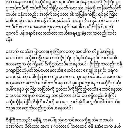
လာ မမနားလာထိုင် ဆိုပီးသူ့ဘေးနား ဆိုဖာပေါ်နေရာပေးလို့ ဇိုးကြီး ပူး
ပူးကပ်ကပ်ကို ကပ်ထိုင်လိုက်ပြီး လက်ကလည်း ပခုံးကို တန်းဖတ်လိုက်
တယ်။ စန္ဒီကလည်း အလိုက်သင့်လေး ခါးကိုပြန်ဖက်ပြီး ရင်ခွင်ကြား
ခေါင်းဝှေ့ထားတယ်။ စန္ဒီ အိမ်နေရင်းကို အကျၤ ီက နှစ်ထပ် အောက်
က ပိတ်စသား အေးအေးလူလူတထည် အပေါ်က ချိုင်းပြတ် ချည်
ဂျာကင် ပန်းရောင်လေးဝတ်ထားတယ်။ရေမွှေးနံ့လေးကလည်းသင်း
လို့။
အောက် ထဘီအပြာလေး။ ဇိုးကြီးကတော့ အပေါ်က တီရှပ်အဖြူနဲ့
အောက်က ပုဆိုး။ စန္ဒီတယောက် ဇိုးကြီး ရင်ခွင်ထဲနေရင်း လက်ဖဝါး
လေးတွေက ဇိုးကြီးပေါင်ကိုပွတ်သပ်ပေးနေတယ်။ ဇိုးကြီးကလည်း စန္ဒီ
ကျောပြင်ကိုပွတ်သပ်ပေးနေတယ်။ မောင်လေး ရေချိုးနေရင်း ရေက
အေးနေတော့ ပေါင်ကြားက ဂွေးလေးက ကွေးနေတယ်မလား အင်း မမ
ကွေးနေတာတောင် ဖောင်းတင်းနေတာပဲ ခုရောကွေးနေလားဆိုပီး ပုဆိုး
ပေါ်ကနေပဲ ဇိုးကြီး လပြွတ်ကို ပွတ်သပ်ကိုင်ကြည့်တယိ။ တောင်နေတာ
ပဲ မောင်လေးရယ် စိတ်တွေ ထနေပီလား အင်း မမ စန္ဒီလည်း ဇိုးကြီး
ပုဆိုးကိုဖြည်ပြီး ဇိုးကြီးလီးကို သေချာ လက်နဲ့ထိတွေ့ကိုင်လိုက်တယ်။
လဥလေးတွေကိုလည်းပွတ်ပေးနေတယ်။
ဇိုးကြီးကလည်း စန္ဒီရဲ့ အပေါ်ချည်ဂျာကင်လေးကိုချွတ်ပေးတယ်။
အောက်က ပိတ်သား အကျၤ ီလေးပေါ်ကတဆင့် စန္ဒီ နို့အုံတွေကို နယ်