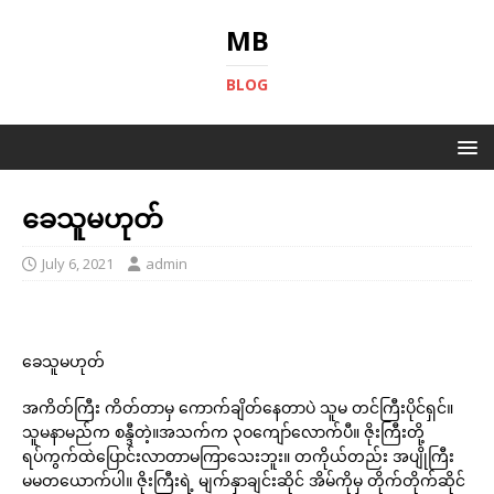
MB
BLOG
ခေသူမဟုတ်
July 6, 2021
admin
ခေသူမဟုတ်
အကိတ်ကြီး ကိတ်တာမှ ကောက်ချိတ်နေတာပဲ သူမ တင်ကြီးပိုင်ရှင်။
သူမနာမည်က စန္ဒီတဲ့။အသက်က ၃ဝကျော်လောက်ပီ။ ဇိုးကြီးတို့
ရပ်ကွက်ထဲပြောင်းလာတာမကြာသေးဘူး။ တကိုယ်တည်း အပျိုကြီး
မမတယောက်ပါ။ ဇိုးကြီးရဲ့ မျက်နှာချင်းဆိုင် အိမ်ကိုမှ တိုက်တိုက်ဆိုင်