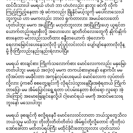
ထင်ပီးသားပါ မမရယ် ဟဲဟဲ ဘာ ဟဲဟဲလည်း နှာဘူး ဖင်ကို လိုက်
ကြည့်ကြည့်နေတာ အဲ့ ဖင်ကလည်း ဖြိုနိုင်မယ့်သူကို မပေါ်လာသေးပါ
ဘူးကွယ် ဟာ မမကလည်း ဘာလဲ ရှက်တာလား အမယ်လေးတော်
ဟုတ်ပါဘူး မမက အပျိုကြီး မဟုတ်ဘူးလား အာပြိုကြီးဟေ့ ယူရင်တ
ယောက်တည်းရမှာစိုးလို့ အဟေးဟေး ချာတိတ်လေးတွေကို နှိုက်နှိုက်
စားနေတာ မင်းလည်းသတိထား စန္ဒီတယောက် အဲ့လောက်
ရေလာမြောင်းပေးနေသလိုလို ပွင့်ပွင့်လင်းလင်း ပျော်ပျာ်နေတာလိုလိုန့
မို့ ဇိုးကြီးလည်းနည်းနည်းရဲလာပါပြီ။
မမရယ် စားချင်စား ကြိုက်သလောက်စား မောင်လေးကလည်း မနှမြော
တတ်ပါဘူး မမရယ် အလဲ့လဲ့ မမက တကယ်စားမှာနော် နောက်ပီး မမ
လိုအပ်တာ မမခိုင်းတာ အကုန်လုပ်ပေးရမယ် မောင်လေးက လုပ်တတ်
လို့လား ပွဲကစပီ စစတွေ့ချင်းကို လိုရင်းပဲသွားနေပြီ။အစုံရတယ် ကြိုက်
တာပြော မမ အိမ်ပြောင်းရွေ့ရတာ ပင်ပမ်းနေတာ စိတ်ရော လူရော အဲ့
ဒါကြောင့် အမောဖြေချင်နေလို့ပါ ငါ့မောင်ရယ် မမကို အထင်မသေးရ
ဘူးနော် မသေးပါဘူး
မမရယ် ခုစချင်ကို စလို့ရနေပီ မောင်လေးဝင်လာတာ ဘယ်သူတွေသိလ
ဘယ်သူမှ မသိဘူး တိုးတိုးတိတ်တိတ်ပဲ အိမ်ရှင်တို့လို့တောင် တိူးတိုးပဲ
အော်ခေါ်တာ မတ်တပ်ရပ်ကြီး မထိုင်ခိုငိးတော့ဘူးလား ဟုတ်သားပဲ