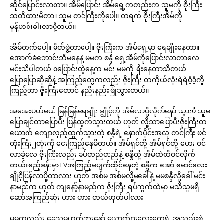
ဆိုင်ပြောင်းလာတာ။ အိမ်ပြောင်း အိမ်ရွေ့ကတည်းက သူမကို ဇိုးကြီး
သတိထားမိတာ။ သူမ တင်ကြီးကိုပေါ့။ တရက် ဇိုးကြီးအိမ်ကို
မုန့်ဟင်းခါးလာပို့တယ်။
အိမ်တက်ပေါ့။ မိတ်ဖွဲ့တာပေါ့။ ဇိုးကြီးက အိမ်ရှေ့မှာ ရေချိုးနေတာ။
အောက်ခံဘောင်းဘီမနေနဲ့ မမက စန္ဒီ ရှေ့အိမ်ကိုပြောင်းလာတာလေ
မင်းသိပါတယ် စပြောင်းတဲ့နေ့က မင်း မမကို ရှိုးနေတာသိတယ်
ပြောပြောဆိုဆိုနဲ့ အကြည့်တွေကလည်း ဇိုးကြီး တကိုယ်လုံးရဲရဲဝံ့ဝံ့ကိူ
ကြည့်တာ ဇိူးကြီးတောင် နညိးနည်းဖြုံသွားတယ်။
အအေးပတ်မယ် မြန်မြန်ရေချိုး ချွိုင့်ကို အိမ်လာပို့လိုက်နော် သွားပီ သူမ
ပြောချင်တာပြောပီး ပြန်ထွက်သွားတယ် ဟုတ် လို့သာပြောပီးဇိုးကြီးတ
ယောက် ကျောလှည့်ထွက်သွားတဲ့ စန္ဒီရဲ့ နောက်ပိုင်းအလှ တင်ကြီး ဖင်
တုံးကြီး၂တုံးကို ငေးကြည့်နေမိတယ်။ အိမ်ရှင်တို့ အိမ်ရှင်တို့ ဟေး ဝင်
လာခဲ့လေ ဇိုးကြီးလည်း ခပ်တည်တည်နဲ့ စန္ဒီတို့ အိမ်ထဲထိဝင်လိုက်
တယ်။ဧည့်ခန်းမှာTVအကြည့်မပျက်ထိုင်နေတဲ့ စန္ဒီက အော် မောင်လေး
ချိုငိ့ပြန်လာပို့တာလား ဟုတ် အစ်မ အစ်မလို့မခေါ်နဲ့ မမစန္ဒီလို့ခေါ် မင်း
နာမည်က ဟုတ် ကျနော့်နာမည်က ဇိုးကြီး ရပ်ကွက်ထဲမှာ မသိသူမရှိ
ဆော်အကြည်ဆုံး ဟား ဟား တယ်ဟုတ်ပါလား
မမကလည်း ခေသူမဟုတ်ဘူးနော် ယောက်ျားလေးတွေရဲ့ အသည်းစွဲ