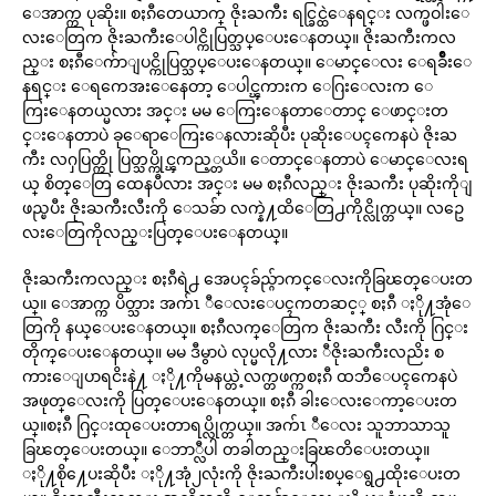
ေအာက္က ပုဆိုး။ စႏၵီတေယာက္ ဇိုးႀကီး ရင္ခြင္ထဲေနရင္း လက္ဖဝါးေ
လးေတြက ဇိုးႀကီးေပါင္ကိုပြတ္သပ္ေပးေနတယ္။ ဇိုးႀကီးကလ
ည္း စႏၵီေက်ာျပင္ကိုပြတ္သပ္ေပးေနတယ္။ ေမာင္ေလး ေရခ်ိဳးေ
နရင္း ေရကေအးေနေတာ့ ေပါင္ၾကားက ေဂြးေလးက ေ
ကြးေနတယ္မလား အင္း မမ ေကြးေနတာေတာင္ ေဖာင္းတ
င္းေနတာပဲ ခုေရာေကြးေနလားဆိုပီး ပုဆိုးေပၚကေနပဲ ဇိုးႀ
ကီး လႁပြတ္ကို ပြတ္သပ္ကိုင္ၾကည့္တယိ။ ေတာင္ေနတာပဲ ေမာင္ေလးရ
ယ္ စိတ္ေတြ ထေနပီလား အင္း မမ စႏၵီလည္း ဇိုးႀကီး ပုဆိုးကိုျ
ဖည္ၿပီး ဇိုးႀကီးလီးကို ေသခ်ာ လက္နဲ႔ထိေတြ႕ကိုင္လိုက္တယ္။ လဥေ
လးေတြကိုလည္းပြတ္ေပးေနတယ္။
ဇိုးႀကီးကလည္း စႏၵီရဲ႕ အေပၚခ်ည္ဂ်ာကင္ေလးကိုခြၽတ္ေပးတ
ယ္။ ေအာက္က ပိတ္သား အက်ၤ ီေလးေပၚကတဆင့္ စႏၵီ ႏို႔အုံေ
တြကို နယ္ေပးေနတယ္။ စႏၵီလက္ေတြက ဇိုးႀကီး လီးကို ဂြင္း
တိုက္ေပးေနတယ္။ မမ ဒီမွာပဲ လုပ္မလို႔လား ီဇိုးႀကီးလညိး စ
ကားေျပာရငိးနဲ႔ ႏို႔ကိုမနယ္တဲ့လက္တဖက္ကစႏၵီ ထဘီေပၚကေနပဲ
အဖုတ္ေလးကို ပြတ္ေပးေနတယ္။ စႏၵီ ခါးေလးေကာ့ေပးတ
ယ္။စႏၵီ ဂြင္းထုေပးတာရပ္လိုက္တယ္။ အက်ၤ ီေလး သူဘာသာသူ
ခြၽတ္ေပးတယ္။ ေဘာ္လီပါ တခါတည္းခြၽတိေပးတယ္။
ႏို႔စို႔ေပးဆိုပီး ႏို႔အုံ၂လုံးကို ဇိုးႀကီးပါးစပ္ေရွ႕ထိုးေပးတ