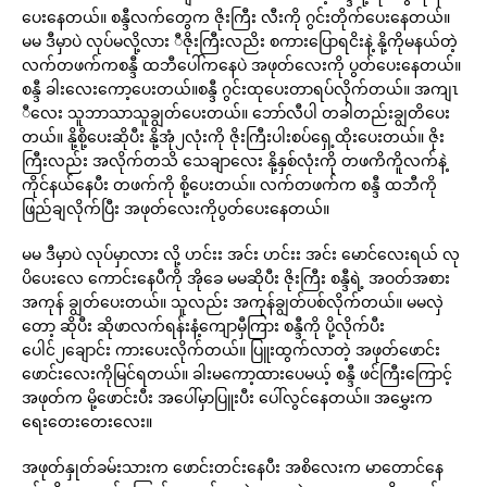
ပေးနေတယ်။ စန္ဒီလက်တွေက ဇိုးကြီး လီးကို ဂွင်းတိုက်ပေးနေတယ်။
မမ ဒီမှာပဲ လုပ်မလို့လား ီဇိုးကြီးလညိး စကားပြောရငိးနဲ့ နို့ကိုမနယ်တဲ့
လက်တဖက်ကစန္ဒီ ထဘီပေါ်ကနေပဲ အဖုတ်လေးကို ပွတ်ပေးနေတယ်။
စန္ဒီ ခါးလေးကော့ပေးတယ်။စန္ဒီ ဂွင်းထုပေးတာရပ်လိုက်တယ်။ အကျၤ
ီလေး သူဘာသာသူချွတ်ပေးတယ်။ ဘော်လီပါ တခါတည်းချွတိပေး
တယ်။ နို့စို့ပေးဆိုပီး နို့အုံ၂လုံးကို ဇိုးကြီးပါးစပ်ရှေ့ထိုးပေးတယ်။ ဇိုး
ကြီးလည်း အလိုက်တသိ သေချာလေး နို့နှစ်လုံးကို တဖကိကိူလက်နဲ့
ကိုင်နယ်နေပီး တဖက်ကို စို့ပေးတယ်။ လက်တဖက်က စန္ဒီ ထဘီကို
ဖြည်ချလိုက်ပြီး အဖုတ်လေးကိုပွတ်ပေးနေတယ်။
မမ ဒီမှာပဲ လုပ်မှာလား လို့ ဟင်းး အင်း ဟင်းး အင်း မောင်လေးရယ် လု
ပိပေးလေ ကောင်းနေပီကို အိုခေ မမဆိုပီး ဇိုးကြီး စန္ဒီရဲ့ အဝတ်အစား
အကုန် ချွတ်ပေးတယ်။ သူလည်း အကုန်ချွတ်ပစ်လိုက်တယ်။ မမလှဲ
တော့ ဆိုပီး ဆိုဖာလက်ရန်းနံ့ကျောမှီကြား စန္ဒီကို ပို့လိုက်ပီး
ပေါင်၂ချောင်း ကားပေးလိုက်တယ်။ ပြူးထွက်လာတဲ့ အဖုတ်ဖောင်း
ဖောင်းလေးကိုမြင်ရတယ်။ ခါးမကော့ထားပေမယ့် စန္ဒီ ဖင်ကြီးကြောင့်
အဖုတ်က မို့ဖောင်းပီး အပေါ်မှာပြူးပီး ပေါ်လွင်နေတယ်။ အမွှေးက
ရေးတေးတေးလေး။
အဖုတ်နှုတ်ခမ်းသားက ဖောင်းတင်းနေပီး အစိလေးက မာတောင်နေ