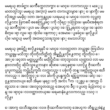
မမရယ္ စားခ်င္စား ႀကိဳက္သေလာက္စား ေမာင္ေလးကလည္း မႏွေျ
မာတတ္ပါဘူး မမရယ္ အလဲ့လဲ့ မမက တကယ္စားမွာေနာ္ ေနာက္ပီး မမ
လိုအပ္တာ မမခိုင္းတာ အကုန္လုပ္ေပးရမယ္ ေမာင္ေလးက လုပ္တတ္
လို႔လား ပြဲကစပီ စစေတြ႕ခ်င္းကို လိုရင္းပဲသြားေနၿပီ။အစုံရတ
ယ္ ႀကိဳက္တာေျပာ မမ အိမ္ေျပာင္းေ႐ြ႕ရတာ ပင္ပမ္းေနတာ
စိတ္ေရာ လူေရာ အဲ့ဒါေၾကာင့္ အေမာေျဖခ်င္ေနလို႔ပါ
ငါ့ေမာင္ရယ္ မမကို အထင္မေသးရဘူးေနာ္ မေသးပါဘူး
မမရယ္ ခုစခ်င္ကို စလို႔ရေနပီ ေမာင္ေလးဝင္လာတာ ဘယ္သူေတြသိလ
ဘယ္သူမွ မသိဘူး တိုးတိုးတိတ္တိတ္ပဲ အိမ္ရွင္တို႔လို႔ေတာင္ တိူးတိုးပဲ ေ
အာ္ေခၚတာ မတ္တပ္ရပ္ႀကီး မထိုင္ခိုငိးေတာ့ဘူးလား ဟုတ္သားပဲ လာ မမ
နားလာထိုင္ ဆိုပီးသူ႔ေဘးနား ဆိုဖာေပၚေနရာေပးလို႔ ဇိုးႀကီး
ပူးပူးကပ္ကပ္ကို ကပ္ထိုင္လိုက္ၿပီး လက္ကလည္း ပခုံးကို တန္းဖတ္လိုက္တယ္။ စႏၵီ
ကလည္း အလိုက္သင့္ေလး ခါးကိုျပန္ဖက္ၿပီး ရင္ခြင္ၾကားေခါင္းေ
ဝွ႔ထားတယ္။ စႏၵီ အိမ္ေနရင္းကို အက်ၤ ီက ႏွစ္ထပ္ ေအာက္က ပိ
တ္စသား ေအးေအးလူလူတထည္ အေပၚက ခ်ိဳင္းျပတ္ ခ်ည္ဂ်ာကင္ ပ
န္းေရာင္ေလးဝတ္ထားတယ္။ေရေမႊးနံ႔ေလးကလည္းသင္း
လို႔။
ေအာက္ ထဘီအျပာေလး။ ဇိုးႀကီးကေတာ့ အေပၚက တီရွပ္အျဖဴနဲ႔