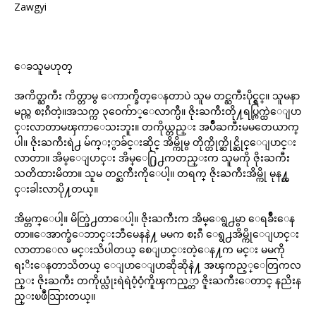
Zawgyi
ေခသူမဟုတ္
အကိတ္ႀကီး ကိတ္တာမွ ေကာက္ခ်ိတ္ေနတာပဲ သူမ တင္ႀကီးပိုင္ရွင္။ သူမနာ
မည္က စႏၵီတဲ့။အသက္က ၃ဝေက်ာ္ေလာက္ပီ။ ဇိုးႀကီးတို႔ရပ္ကြက္ထဲေျပာ
င္းလာတာမၾကာေသးဘူး။ တကိုယ္တည္း အပ်ိဳႀကီးမမတေယာက္
ပါ။ ဇိုးႀကီးရဲ႕ မ်က္ႏွာခ်င္းဆိုင္ အိမ္ကိုမွ တိုက္တိုက္ဆိုင္ဆိုင္ေျပာင္း
လာတာ။ အိမ္ေျပာင္း အိမ္ေ႐ြ႕ကတည္းက သူမကို ဇိုးႀကီး
သတိထားမိတာ။ သူမ တင္ႀကီးကိုေပါ့။ တရက္ ဇိုးႀကီးအိမ္ကို မုန႔္ဟ
င္းခါးလာပို႔တယ္။
အိမ္တက္ေပါ့။ မိတ္ဖြဲ႕တာေပါ့။ ဇိုးႀကီးက အိမ္ေရွ႕မွာ ေရခ်ိဳးေန
တာ။ေအာက္ခံေဘာင္းဘီမေနနဲ႔ မမက စႏၵီ ေရွ႕အိမ္ကိုေျပာင္း
လာတာေလ မင္းသိပါတယ္ စေျပာင္းတဲ့ေန႔က မင္း မမကို
ရႈိးေနတာသိတယ္ ေျပာေျပာဆိုဆိုနဲ႔ အၾကည့္ေတြကလ
ည္း ဇိုးႀကီး တကိုယ္လုံးရဲရဲဝံ့ဝံ့ကိူၾကည့္တာ ဇိူးႀကီးေတာင္ နညိးန
ည္းၿဖဳံသြားတယ္။