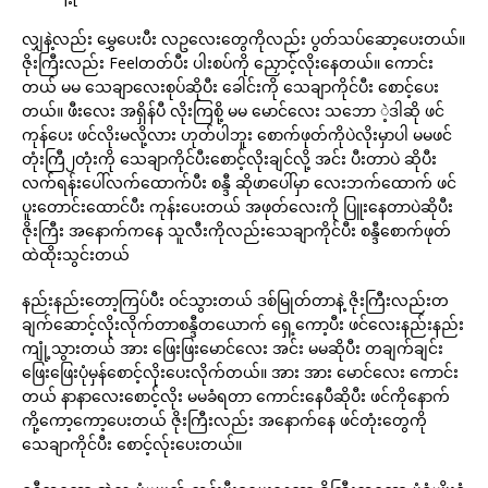
လျှနဲ့လည်း မွှေပေးပီး လဥလေးတွေကိုလည်း ပွတ်သပ်ဆော့ပေးတယ်။
ဇိုးကြီးလည်း Feelတတ်ပီး ပါးစပ်ကို ညှောင့်လိုးနေတယ်။ ကောင်း
တယ် မမ သေချာလေးစုပ်ဆိုပီး ခေါင်းကို သေချာကိုင်ပီး စောင့်ပေး
တယ်။ ဖီးလေး အရှိန်ပီ လိုးကြစို့ မမ မောင်လေး သဘော ဲ့ဒါဆို ဖင်
ကုန်ပေး ဖင်လိုးမလို့လား ဟုတ်ပါဘူး စောက်ဖုတ်ကိုပဲလိုးမှာပါ မမဖင်
တုံးကြီ၂တုံးကို သေချာကိုင်ပီးစောင့်လိုးချင်လို့ အင်း ပီးတာပဲ ဆိုပီး
လက်ရန်းပေါ်လက်ထောက်ပီး စန္ဒီ ဆိုဖာပေါ်မှာ လေးဘက်ထောက် ဖင်
ပူးတောင်းထောင်ပီး ကုန်းပေးတယ် အဖုတ်လေးကို ပြူးနေတာပဲဆိုပီး
ဇိုးကြီး အနောက်ကနေ သူလီးကိုလည်းသေချာကိုင်ပီး စန္ဒီစောက်ဖုတ်
ထဲထိုးသွင်းတယ်
နည်းနည်းတော့ကြပ်ပီး ဝင်သွားတယ် ဒစ်မြုတ်တာနဲ့ ဇိုးကြီးလည်းတ
ချက်ဆောင့်လိုးလိုက်တာစန္ဒီတယောက် ရှေ့ကော့ပီး ဖင်လေးနည်းနည်း
ကျုံ့သွားတယ် အား ဖြေးဖြးမောင်လေး အင်း မမဆိုပီး တချက်ချင်း
ဖြေးဖြေးပုံမှန်စောင့်လိုးပေးလိုက်တယ်။ အား အား မောင်လေး ကောင်း
တယ် နာနာလေးစောင့်လိုး မမခံရတာ ကောင်းနေပီဆိုပီး ဖင်ကိုနောက်
ကို့ကော့ကော့ပေးတယ် ဇိုးကြီးလည်း အနောက်နေ ဖင်တုံးတွေကို
သေချာကိုင်ပီး စောင့်လ်ုးပေးတယ်။