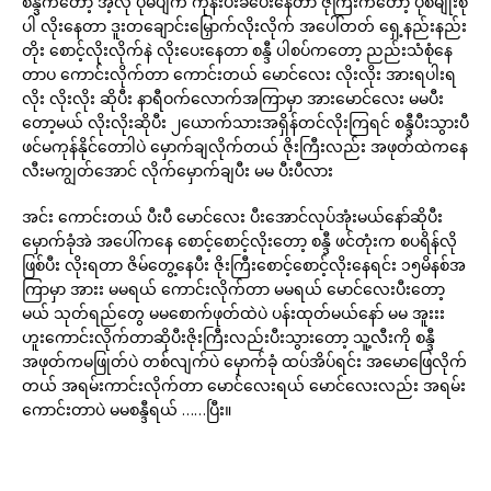
စန္ဒီကတော့ အဲ့လု ပုံမပျက် ကုန်းပီးခပေးနေတာ ဇိုကြီးကတော့ ပုံစံမျိုးစုံ
ပါဲ လိုးနေတာ ဒူးတချောင်းမြှောက်လိုးလိုက် အပေါ်တတ် ရှေ့နည်းနည်း
တိုး စောင့်လိုးလိုက်နဲ လိုးပေးနေတာ စန္ဒီ ပါစပ်ကတော့ ညည်းသံစုံနေ
တာပ ကောင်းလိုက်တာ ကောင်းတယ် မောင်လေး လိုးလိုး အားရပါးရ
လိုး လိုးလိုး ဆိုပီး နာရီဝက်လောက်အကြာမှာ အားမောင်လေး မမပီး
တော့မယ် လိုးလိုးဆိုပီး ၂ယောက်သားအရှိန်တင်လိုးကြရင် စန္ဒီပီးသွားပီ
ဖင်မကုန်နိုင်တောါပဲ မှောက်ချလိုက်တယ် ဇိုးကြီးလည်း အဖုတ်ထဲကနေ
လီးမကျွတ်အောင် လိုက်မှောက်ချပီး မမ ပီးပီလား
အင်း ကောင်းတယ် ပီးပီ မောင်လေး ပီးအောင်လုပ်အုံးမယ်နော်ဆိုပီး
မှောက်ခုံအဲ အပေါ်ကနေ စောင့်စောင့်လိုးတော့ စန္ဒီ ဖင်တုံးက စပရိန်လို
ဖြစ်ပီး လိုးရတာ ဇိမ်တွေ့နေပီး ဇိုးကြီးစောင့်စောင့်လိုးနေရင်း ၁၅မိနစ်အ
ကြာမှာ အားး မမရယ် ကောင်းလိုက်တာ မမရယ် မောင်လေးပီးတော့
မယ် သုတ်ရည်တွေ မမစောက်ဖုတ်ထဲပဲ ပန်းထုတ်မယ်နော် မမ အူးးး
ဟူးကောင်းလိုက်တာဆိုပီးဇိုးကြီးလည်းပီးသွားတော့ သူ့လီးကို စန္ဒီ
အဖုတ်ကမဖြုတ်ပဲ တစ်လျက်ပဲ မှောက်ခုံ ထပ်အိပ်ရင်း အမောဖြေလိုက်
တယ် အရမ်းကာင်းလိုက်တာ မောင်လေးရယ် မောင်လေးလည်း အရမ်း
ကောင်းတာပဲ မမစန္ဒီရယ် ……ပြီး။