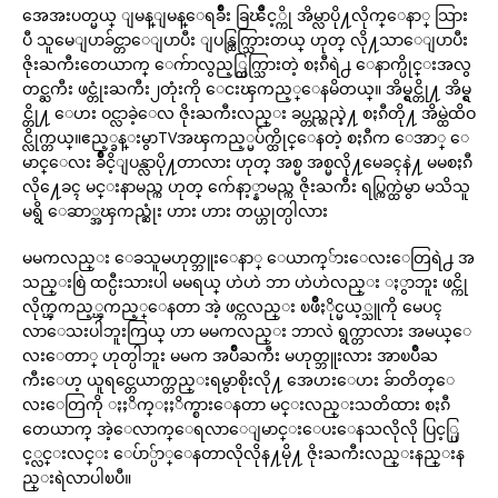
အေအးပတ္မယ္ ျမန္ျမန္ေရခ်ိဳး ခြၽိဳင့္ကို အိမ္လာပို႔လိုက္ေနာ္ သြား
ပီ သူမေျပာခ်င္တာေျပာပီး ျပန္ထြက္သြားတယ္ ဟုတ္ လို႔သာေျပာပီး
ဇိုးႀကီးတေယာက္ ေက်ာလွည့္ထြက္သြားတဲ့ စႏၵီရဲ႕ ေနာက္ပိုင္းအလွ
တင္ႀကီး ဖင္တုံးႀကီး၂တုံးကို ေငးၾကည့္ေနမိတယ္။ အိမ္ရွင္တို႔ အိမ္ရွ
င္တို႔ ေဟး ဝင္လာခဲ့ေလ ဇိုးႀကီးလည္း ခပ္တည္တည္နဲ႔ စႏၵီတို႔ အိမ္ထဲထိဝ
င္လိုက္တယ္။ဧည့္ခန္းမွာTVအၾကည့္မပ်က္ထိုင္ေနတဲ့ စႏၵီက ေအာ္ ေ
မာင္ေလး ခ်ိဳငိ့ျပန္လာပို႔တာလား ဟုတ္ အစ္မ အစ္မလို႔မေခၚနဲ႔ မမစႏၵီ
လို႔ေခၚ မင္းနာမည္က ဟုတ္ က်ေနာ့္နာမည္က ဇိုးႀကီး ရပ္ကြက္ထဲမွာ မသိသူ
မရွိ ေဆာ္အၾကည္ဆုံး ဟား ဟား တယ္ဟုတ္ပါလား
မမကလည္း ေခသူမဟုတ္ဘူးေနာ္ ေယာက္်ားေလးေတြရဲ႕ အ
သည္းစြဲ ထင္ပီးသားပါ မမရယ္ ဟဲဟဲ ဘာ ဟဲဟဲလည္း ႏွာဘူး ဖင္ကို
လိုက္ၾကည့္ၾကည့္ေနတာ အဲ့ ဖင္ကလည္း ၿဖိဳႏိုင္မယ့္သူကို မေပၚ
လာေသးပါဘူးကြယ္ ဟာ မမကလည္း ဘာလဲ ရွက္တာလား အမယ္ေ
လးေတာ္ ဟုတ္ပါဘူး မမက အပ်ိဳႀကီး မဟုတ္ဘူးလား အာၿပိဳႀ
ကီးေဟ့ ယူရင္တေယာက္တည္းရမွာစိုးလို႔ အေဟးေဟး ခ်ာတိတ္ေ
လးေတြကို ႏႈိက္ႏႈိက္စားေနတာ မင္းလည္းသတိထား စႏၵီ
တေယာက္ အဲ့ေလာက္ေရလာေျမာင္းေပးေနသလိုလို ပြင့္ပြ
င့္လင္းလင္း ေပ်ာ္ပ်ာ္ေနတာလိုလိုန႔မို႔ ဇိုးႀကီးလည္းနည္းန
ည္းရဲလာပါၿပီ။