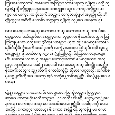
ကြၽးေတာ့တာပဲ အစိေရာ အတြင္းသားေရာက္ စုပ္လိုက္ ယက္လိုက္
လွ်ာနဲ႔ထိုးလိုက္လုပ္ေနတယ္။ အားဟူူးးး ဟူး ေကာင္းလိုက္တာ ယ
က္ေပး ယက္ေပး ဇိုးႀကီးလည္း လက္ခလယ္နဲ႔ပါ အဖုတ္ကို ထိုးႏႈိ
က္လိုက္ရင္း အစိကို ေသခ်ာ ယက္လိုက္ စုပ္လိုက္ လုပ္ေပးေနတယ္။
အား ေမာင္ေလးရယ္ ေကာင္းတယ္ ေကာင္းတယ္ အား ပီးေ
တာ့မွာလား မသိဘူးပီးေအာင္လုပ္ေပး လုပ္ေပး ဇိုးႀကီးလည္း သြ
က္သြက္လုပ္ေပးယက္ေပးႏႈိက္ေပးရင္း ဟူးးး အူးး ေမာင္ေလးေ
ရပီးပီဆိုပီး ဇိုးႀကီးေခါင္းကို လက္နဲ႔အတင္းဆြဲယူပီး စႏၵီ သူ႔ေ
စာက္ဖုတ္နဲ႔ ဇိုးႀကီးမ်က္ႏွာ အႏွံ႔ဆြဲပြတ္ပီး ပီးသြားေတာ့တယ္။
ဟီး ေမာင္ေလးရယ္ အရမ္းေကာင္းတာပဲ ေမာင္ေလး အလွ
ည့္ေရာက္ပီေလ မမရဲ႕ အင္းပါ လာ အေပၚတတ္ ပါးစပ္ကို အရင္လိုး
ဇိုးႀကီးလည္း သူ႔လီးကို ေသခ်ာကိုင္ပီး ဆိုဖာေပၚတတ္ပီး စႏၵီပါးစ
ပ္ေရွ႕လီးထိုးေပးေတာ့ စႏၵီ လက္နဲ႔ေသခ်ာစုပ္ကိုင္ပီး ပါးစပ္နဲ႔စုပ္ေပး
တယ္။
လွ်နဲ႔လည္း ေမႊေပးပီး လဥေလးေတြကိုလည္း ပြတ္သပ္ေ
ဆာ့ေပးတယ္။ ဇိုးႀကီးလည္း Feelတတ္ပီး ပါးစပ္ကို ေညႇာင့္လိုးေ
နတယ္။ ေကာင္းတယ္ မမ ေသခ်ာေလးစုပ္ဆိုပီး ေခါင္းကို ေသ
ခ်ာကိုင္ပီး ေစာင့္ေပးတယ္။ ဖီးေလး အရွိန္ပီ လိုးၾကစို႔ မမ ေမာ
င္ေလး သေဘာ ဲ့ဒါဆို ဖင္ကုန္ေပး ဖင္လိုးမလို႔လား ဟုတ္ပါဘူး ေစာ