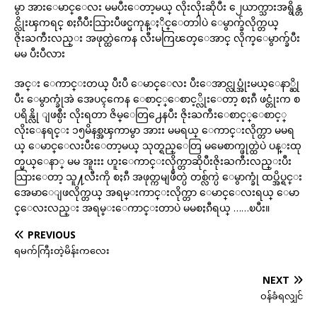
မွာ အားေမာင္ေလး မမပီးေတာ့မယ္ လိုးလိုးဆိုပီး ၂ေယာက္သားအရွိန္တ
င္လိုးၾကရင္ စႏၵီပီးသြားပီဖင္မကုန္ႏိုင္ေတာါပဲ ေမွာက္ခ်လိုက္တယ္
ဇိုးႀကီးလည္း အဖုတ္ထဲကေန လီးမကြၽတ္ေအာင္ လိုက္ေမွာက္ခ်ပီး
မမ ပီးပီလား
အင္း ေကာင္းတယ္ ပီးပီ ေမာင္ေလး ပီးေအာင္လုပ္အုံးမယ္ေနာ္ဆို
ပီး ေမွာက္ခုံအဲ အေပၚကေန ေစာင့္ေစာင့္လိုးေတာ့ စႏၵီ ဖင္တုံးက စ
ပရိန္လို ျဖစ္ပီး လိုးရတာ ဇိမ္ေတြ႕ေနပီး ဇိုးႀကီးေစာင့္ေစာင့္
လိုးေနရင္း ၁၅မိနစ္အၾကာမွာ အားး မမရယ္ ေကာင္းလိုက္တာ မမရ
ယ္ ေမာင္ေလးပီးေတာ့မယ္ သုတ္ရည္ေတြ မမေစာက္ဖုတ္ထဲပဲ ပန္းထု
တ္မယ္ေနာ္ မမ အူးးး ဟူးေကာင္းလိုက္တာဆိုပီးဇိုးႀကီးလည္းပီး
သြားေတာ့ သူ႔လီးကို စႏၵီ အဖုတ္ကမျဖဳတ္ပဲ တစ္လ်က္ပဲ ေမွာက္ခုံ ထပ္အိပ္ရင္း
အေမာေျဖလိုက္တယ္ အရမ္းကာင္းလိုက္တာ ေမာင္ေလးရယ္ ေမာ
င္ေလးလည္း အရမ္းေကာင္းတာပဲ မမစႏၵီရယ္ ……ၿပီး။
PREVIOUS
ရမက်ကြီးတဲ့မိန်းကလေး
NEXT
ဝန်ခံရလျှင်