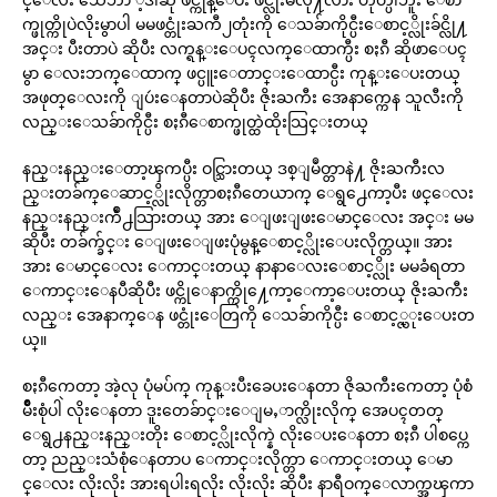
က္ဖုတ္ကိုပဲလိုးမွာပါ မမဖင္တုံးႀကီ၂တုံးကို ေသခ်ာကိုင္ပီးေစာင့္လိုးခ်င္လို႔
အင္း ပီးတာပဲ ဆိုပီး လက္ရန္းေပၚလက္ေထာက္ပီး စႏၵီ ဆိုဖာေပၚ
မွာ ေလးဘက္ေထာက္ ဖင္ပူးေတာင္းေထာင္ပီး ကုန္းေပးတယ္
အဖုတ္ေလးကို ျပဴးေနတာပဲဆိုပီး ဇိုးႀကီး အေနာက္ကေန သူလီးကို
လည္းေသခ်ာကိုင္ပီး စႏၵီေစာက္ဖုတ္ထဲထိုးသြင္းတယ္
နည္းနည္းေတာ့ၾကပ္ပီး ဝင္သြားတယ္ ဒစ္ျမဳတ္တာနဲ႔ ဇိုးႀကီးလ
ည္းတခ်က္ေဆာင့္လိုးလိုက္တာစႏၵီတေယာက္ ေရွ႕ေကာ့ပီး ဖင္ေလး
နည္းနည္းက်ဳံ႕သြားတယ္ အား ေျဖးျဖးေမာင္ေလး အင္း မမ
ဆိုပီး တခ်က္ခ်င္း ေျဖးေျဖးပုံမွန္ေစာင့္လိုးေပးလိုက္တယ္။ အား
အား ေမာင္ေလး ေကာင္းတယ္ နာနာေလးေစာင့္လိုး မမခံရတာ
ေကာင္းေနပီဆိုပီး ဖင္ကိုေနာက္ကို႔ေကာ့ေကာ့ေပးတယ္ ဇိုးႀကီး
လည္း အေနာက္ေန ဖင္တုံးေတြကို ေသခ်ာကိုင္ပီး ေစာင့္လ္ုးေပးတ
ယ္။
စႏၵီကေတာ့ အဲ့လု ပုံမပ်က္ ကုန္းပီးခေပးေနတာ ဇိုႀကီးကေတာ့ ပုံစံ
မ်ိဳးစုံပါဲ လိုးေနတာ ဒူးတေခ်ာင္းေျမႇာက္လိုးလိုက္ အေပၚတတ္
ေရွ႕နည္းနည္းတိုး ေစာင့္လိုးလိုက္နဲ လိုးေပးေနတာ စႏၵီ ပါစပ္ကေ
တာ့ ညည္းသံစုံေနတာပ ေကာင္းလိုက္တာ ေကာင္းတယ္ ေမာ
င္ေလး လိုးလိုး အားရပါးရလိုး လိုးလိုး ဆိုပီး နာရီဝက္ေလာက္အၾကာ