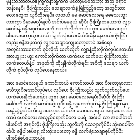
မှန်းသိသာတယ်။ ကြွက်နားရွက်က မဲတော့မမဲသေးဘူး အညိုရောင်
သန်းနေပီ။ ဇိုးကြီးလည်း သေချာလက်နဲ့ ဖြဲကြည့်တော့ အတွင်သား
လေးတွေက ယွစိထိုးနေပီ။ လှတယ် မမ မောင်လေးရေ မစသေးဘူး
လားကွာ ဒီမှာမမလိုချင်ပီ အင်းပ်မမရယ် ဆိုပီး ဇိုးကြီးတယောက် လျှာ
စောင်းနဲ့ စန္ဒီအဖုတ်လေးကို စယက်လိုက်တယ်။ဟူးး မောင်လေးရယ်
ခါးလေးကော့သွားတယ်။ မျက်လုံးလေးမှိတ်ပီးမိန်းနေတယ်။ ဇိုးကြီး
လည်း စန္ဒီအဖုတ်ကို လျှာသေချာကျွေးတော့တာပဲ အစိရော
အတွင်းသားရောက် စုပ်လိုက် ယက်လိုက် လျှာနဲ့ထိုးလိုက်လုပ်နေတယ်။
အားဟူူးးး ဟူး ကောင်းလိုက်တာ ယက်ပေး ယက်ပေး ဇိုးကြီးလည်း
လက်ခလယ်နဲ့ပါ အဖုတ်ကို ထိုးနှိုက်လိုက်ရင်း အစိကို သေချာ ယက်
လိုက် စုပ်လိုက် လုပ်ပေးနေတယ်။
အား မောင်လေးရယ် ကောင်းတယ် ကောင်းတယ် အား ပီးတော့မှာလား
မသိဘူးပီးအောင်လုပ်ပေး လုပ်ပေး ဇိုးကြီးလည်း သွက်သွက်လုပ်ပေး
ယက်ပေးနှိုက်ပေးရင်း ဟူးးး အူးး မောင်လေးရေပီးပီဆိုပီး ဇိုးကြီး
ခေါင်းကို လက်နဲ့အတင်းဆွဲယူပီး စန္ဒီ သူ့စောက်ဖုတ်နဲ့ ဇိုးကြီးမျက်နှာ
အနှံ့ဆွဲပွတ်ပီး ပီးသွားတော့တယ်။ ဟီး မောင်လေးရယ် အရမ်းကောင်း
တာပဲ မောင်လေး အလှည့်ရောက်ပီလေ မမရဲ့ အင်းပါ လာ အပေါ်တတ်
ပါးစပ်ကို အရင်လိုး ဇိုးကြီးလည်း သူ့လီးကို သေချာကိုင်ပီး ဆိုဖာပေါ်တ
တ်ပီး စန္ဒီပါးစပ်ရှေ့လီးထိုးပေးတော့ စန္ဒီ လက်နဲ့သေချာစုပ်ကိုင်ပီး
ပါးစပ်နဲ့စုပ်ပေးတယ်။