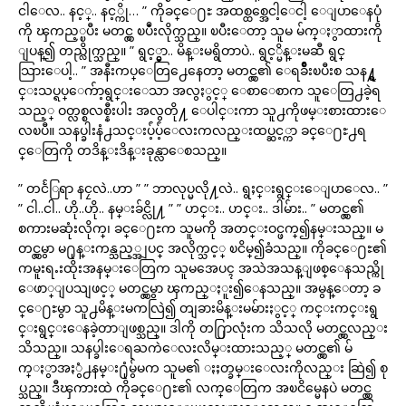
ငါေလ.. နင့္.. နင့္ကို… ” ကိုခင္ေ႐ႊ အထစ္ထစ္အေငါ့ေငါ့ ေျပာေနပုံ
ကို ၾကည့္ၿပီး မတင္လွ ၿပဳံးလိုက္သည္။ ၿပီးေတာ့ သူမ မ်က္ႏွာထားကို
ျပန္၍ တည္လိုက္သည္။ ” ရွင့္မွာ.. မိန္းမရွိတာပဲ.. ရွင့္မိန္းမဆီ ရွင္
သြားေပါ့.. ” အနီးကပ္ေတြ႕ေနေတာ့ မတင္လွ၏ ေရခ်ိဳးၿပီးစ သန႔္ရွ
င္းသပ္ရပ္ေက်ာ့ရွင္းေသာ အလွႏွင့္ ေစာေစာက သူေတြ႕ခဲ့ရ
သည့္ ဝတ္လစ္စလစ္နီးပါး အလွတို႔ ေပါင္းကာ သူ႕ကိုဖမ္းစားထားေ
လၿပီ။ သနပ္ခါးနံ႕သင္းပ်ံ့ပ်ံ့ေလးကလည္းထပ္ဆင့္ကာ ခင္ေ႐ႊ႕ရ
င္ေတြကို တဒိန္းဒိန္းခုန္လာေစသည္။
” တငႅြရာ နငၠလဲ..ဟာ ” ” ဘာလုပ္မလို႔လဲ.. ရွႈင္းရွင္းေျပာေလ.. ”
” ငါ..ငါ.. ဟို..ဟို.. နမ္းခ်င္လို႔ ” ” ဟင္း.. ဟင္း.. ဒါမ်ား.. ” မတင္လွ၏
စကားမဆုံးလိုက္၊ ခင္ေ႐ႊက သူမကို အတင္းဝင္ဖက္၍နမ္းသည္။ မ
တင္လွမွာ မ႐ုန္းကန္သည့္အျပင္ အလိုက္သင့္ ၿငိမ္၍ခံသည္။ ကိုခင္ေ႐ႊ၏
ကမူးရႉးထိုးအနမ္းေတြက သူမအေပၚ အသဲအသန္ျဖစ္ေနသည္ကို
ေဖာ္ျပသျဖင့္ မတင္လွမွာ ၾကည္ႏူး၍ေနသည္။ အမွန္ေတာ့ ခ
င္ေ႐ႊမွာ သူ႕မိန္းမကလြဲ၍ တျခားမိန္းမမ်ားႏွင့္ ကင္းကင္းရွ
င္းရွင္းေနခဲ့တာျဖစ္သည္။ ဒါကို တ႐ြာလုံးက သိသလို မတင္လွလည္း
သိသည္။ သနပ္ခါးေရႀကဲေလးလိမ္းထားသည့္ မတင္လွ၏ မ်
က္ႏွာအႏွံ႕နမ္း႐ုံမွ်မက သူမ၏ ႏႈတ္ခမ္းေလးကိုလည္း ဆြဲ၍ စု
ပ္သည္။ ဒီၾကားထဲ ကိုခင္ေ႐ႊ၏ လက္ေတြက အၿငိမ္မေနပဲ မတင္လွ