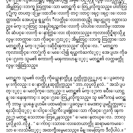
အိမ္အတြင္းဘက္မွ ထြက္လာေသာ မတင္လွကို ေတြ႕လိုက္ရသည္။ ပါတိတ္ပြ
င့္ရိုက္ တပတ္ႏြမ္းထဘီေလးကို တင္းတင္းရင္းရင္းေလးဝ
တ္ထားၿပီး အေပၚမွ ရွပ္အက်ၤ ီလက္တိုေလးတထည္ကို အျပင္ထုတ္ ဝတ္ထားသ
ည္။ မ်က္ႏွာတြင္ သနပ္ခါးရည္ႀကဲေလးကို ပါးပါးေလးလိမ္းထားၿ
ပီး ဆံပင္ေလးကို ေနာက္တြဲေလး ထုံးထားသည္။ ကုလားထိုင္ရွိရာသို႔
လွမ္းတက္လာေသာ ကိုခင္ေ႐ႊႏွင့္ အိမ္အတြင္းဘက္မွ ထြက္လာေသာ
မတင္လွတို႔ မ်က္ႏွာခ်င္းဆိုင္မိၾကသည္။” ထိုင္ေလ.. ” မတင္လွက
ကုလားထိုင္ေကာ္ခုံကို ေမးေငါ့၍ ရယ္ႀကဲႀကဲႏွင့္ အေျပာ၊ ကိုခ
င္ေ႐ႊက သူမ၏ စကားကို မၾကားဟန္ႏွင့္ မတင္လွ၏ လက္တဖက္ကို
လွမ္း၍ဆြဲသည္။
မတင္လွက သူမ၏ လက္ကို ကိုယ္အေနာက္သို႔ ႐ုတ္လိုက္သည့္အျပင္ ေျခတလွ
မ္းကိုလည္း ေနာက္သို႔ဆုတ္လိုက္သည္။ ” ဘာ..လုပ္မလို႔လဲ.. ” အသံျပ
တ္ႏွင့္ ေမးလိုက္ေသာ္လည္း မတင္လွ၏ မ်က္ႏွာက ၿပဳံးေယာင္သ
န္းေနေၾကာင္း ခင္ေ႐ႊေတြ႕လိုက္ရသည္။ သူ ၿဗံဳးကနဲ မတင္လွ
ကို ဘာမွ ျပန္မေျပာမိ။ ပထမဆုံးေျခလွမ္း မေအာင္ျမင္လိုက္သျဖင့္
ရႈသိုးသိုးႏွင့္ ေငါင္ေငါင္ႀကီးျဖစ္သြားေသာ ကိုခင္ေ႐ႊကို ၾက
ည့္ကာ မတင္လွ သေဘာေတြ႕ေနသည္။ ” ေမးေနတယ္ေလ.. ဘာလု
ပ္မလို႔လဲ..လို႔.. ” ေက်ာင္းသားေလးတေယာက္ကို ဆရာမကေမးေ
သာ ေလသံမ်ိဳးႏွင့္ အထက္စီးမွေမးသည္။ မိန္းမေတြက ဒီလိုပါပဲ..။ ”