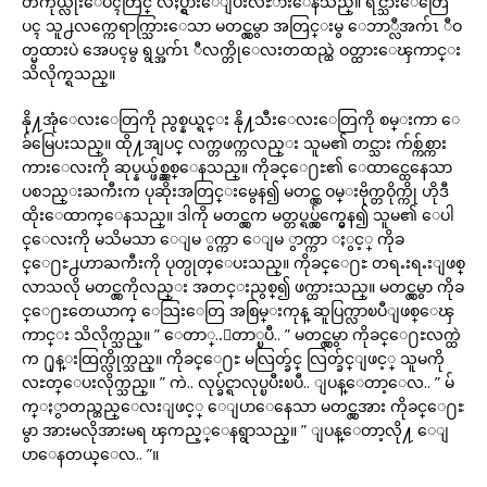
တကိုယ္လုံးေပၚတြင္ လႈပ္ရွားေျပးလႊားေနသည္။ ရင္သားေတြေ
ပၚ သူ႕လက္ကေရာက္သြားေသာ မတင္လွမွာ အတြင္းမွ ေဘာ္လီအက်ၤ ီဝ
တ္မထားပဲ အေပၚမွ ရွပ္အက်ၤ ီလက္တိုေလးတထည္ထဲ ဝတ္ထားေၾကာင္း
သိလိုက္ရသည္။
နို႔အုံေလးေတြကို ညွစ္နယ္ရင္း နို႔သီးေလးေတြကို စမ္းကာ ေ
ခ်မြေပးသည္။ ထို႔အျပင္ လက္တဖက္ကလည္း သူမ၏ တင္သား က်စ္က်စ္ကား
ကားေလးကို ဆုပ္နယ္ဖ်စ္ညွစ္ေနသည္။ ကိုခင္ေ႐ႊ၏ ေထာင္ထေနေသာ
ပစၥည္းႀကီးက ပုဆိုးအတြင္းမွေန၍ မတင္လွ ဝမ္းဗိုက္တဝိုက္ကို ဟိုဒီ
ထိုးေထာက္ေနသည္။ ဒါကို မတင္လွက မတ္တပ္ရပ္လွ်က္မွေန၍ သူမ၏ ေပါ
င္ေလးကို မသိမသာ ေျမ ွက္ကာ ေျမ ွာက္ကာ ႏွင့္ ကိုခ
င္ေ႐ႊ႕ဟာႀကီးကို ပုတ္ပုတ္ေပးသည္။ ကိုခင္ေ႐ႊ တရႉးရႉးျဖစ္
လာသလို မတင္လွကိုလည္း အတင္းညွစ္၍ ဖက္ထားသည္။ မတင္လွမွာ ကိုခ
င္ေ႐ႊတေယာက္ ေသြးေတြ အစြမ္းကုန္ ဆူပြက္လာၿပီျဖစ္ေၾ
ကာင္း သိလိုက္သည္။ ” ေတာ္..ေတာ္ၿပီ.. ” မတင္လွမွာ ကိုခင္ေ႐ႊလက္ထဲ
က ႐ုန္းထြက္လိုက္သည္။ ကိုခင္ေ႐ႊ မလြတ္ခ်င္ လြတ္ခ်င္ျဖင့္ သူမကို
လႊတ္ေပးလိုက္သည္။ ” ကဲ.. လုပ္ခ်င္ရာလုပ္ၿပီးၿပီ.. ျပန္ေတာ့ေလ.. ” မ်
က္ႏွာတည္တည္ေလးျဖင့္ ေျပာေနေသာ မတင္လွအား ကိုခင္ေ႐ႊ
မွာ အားမလိုအားမရ ၾကည့္ေနရွာသည္။ ” ျပန္ေတာ့လို႔ ေျ
ပာေနတယ္ေလ.. ”။