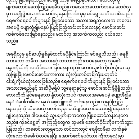
မျက်တောင်မခတ်ကြည့်နေမိသည်။ ကလေးတယောက်အမေ မတင်လှ
မှာ အပျိုရှုံးလောက်အောင်လှနေကြောင်း ခုမှ ခင်ရွှေ သတိထားမိသည်။
ရေစက်ရေပေါက်များနှင့် ဖြူဝင်းသော အသားအရည်လေးက ကလေး
အမေမို့ ပျော့တွဲ၍မနေပဲ ပြည့်ပြည့်တင်းတင်းလေးနှင့် ဖောင်းဖောင်း
ကစ်ကစ်လေးဖြစ်နေသည်။ မတင်လှ အသက်ကလည်း ငယ်သေး
သည်။
အခုရှိလှမှ နှစ်ဆယ့်ရှစ်နှစ်ထက်မပိုနိုင်ကြောင်း ခင်ရွှေသိသည်။ ရေစို
ထားသော ထမီက အသားနှင့် တသားတည်းကပ်နေတော့ သူမ၏
ခန္ဓာကိုယ်ကို အတိုင်းသား မြင်နေရသည်။ မတင်လှ၏ ကိုယ်လုံးမှာ ဆူ
ဆူဖြိုးဖြိုးဖောင်းဖောင်းကားကား လုံးလုံးတစ်တစ်ကြီးမဟုတ်ပဲ
ငါးရံ့ကိုယ်လုံးလေးဖြစ်သည်။ ရေစက်ရေပေါက်များနှင့် ဖြူဝင်းသော
အသားအရည်နှင့် အဆီပိုမရှိပဲ သူ့နေရာနှင့်သူ ဖောင်းဖောင်းမို့မို့ရှိသည်။
ဘေးတိုက်မြင်နေရသော နို့တလုံးကပင် ကလေးအမေပေမဲ့ ပျော့အိ၍မ
နေပဲ ပဲပေါက်စီလေးနှယ် ဖွေးဖြူအု၍ တင်းနေသည်။ သူရပ်ကြည့်
နေသည်ကို သိပေမယ့် မတင်လှမှာ မသိချင်ယောင်ဆောင်၍ ရေဆက်
ချိုးနေသည်။ ဒါပေမယ့် သူမမျက်နှာကတော့ ပြုံးယောင်သန်းနေလေ
သည်။ ကိုခင်ရွှေ၏ အကြည့်တွေက သူမ၏ အောက်ပိုင်းကိုရောက်သွား
ပြန်သည်။ တစောင်းတွေ့ရသော တင်သားတွင် ရေစိုထမီမှာ လက်နှစ်
လုံးလောက်ခေါက်တင်နေပြီး အောက်ဖက်မှဖင်သားကြီးတခုလုံးမှာ