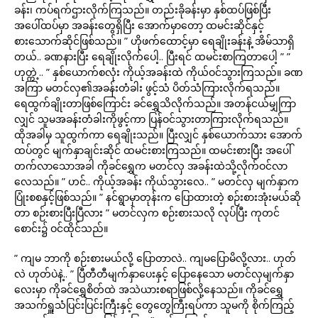
ခန်း၊ ကပ်ရက်ဌားလိုက်ကြသည်။ တည်းခိုခန်းမှာ နှစ်ထပ်ဖြစ်ပြီး
အပေါ်ထပ်မှာ အခန်းတွေရှိပြီး အောက်မှာတော့ ထမင်းဆိုင်နှင့်
စားသောက်ဆိုင်ဖြစ်သည်။ ” ဟိုဖက်ထောင့်မှာ ရေချိုးခန်းနဲ့ အိမ်သာရှိ
တယ်.. ခဏနားပြီး ရေချိုးလိုက်ပေါ့.. ပြီးရင် ထမင်းစာကြတာပေါ့ ” ”
ဟုတ္ကဲ့.. ” နှစ်ယောက်စလုံး ကိုယ့်အခန်းထဲ ကိုယ်ဝင်သွားကြသည်။ ခဏ
အကြာ မတင်လှ၏အခန်းတံခါး ဖွင့်သံ ပိတ်သံကြားလိုက်ရသည်။
ရေထွက်ချိုးတာဖြစ်ကြောင်း ခင်ရွှေသိလိုက်သည်။ အတန်ငယ်မျှကြာ
လျှင် သူမအခန်းတံခါးကိုဖွင့်ကာ ပြန်ဝင်သွားတာကြားလိုက်ရသည်။
ထိုအခါမှ သူထွက်ကာ ရေချိုးသည်။ ပြီးလျှင် နှစ်ယောက်သား အောက်
ထပ်တွင် မျက်နှာချင်းဆိုင် ထမင်းစားကြသည်။ ထမင်းစားပြီး အပေါ်
တက်လာသောအခါ ကိုခင်ရွှေက မတင်လှ အခန်းထဲသို့လိုက်ဝင်လာ
လေသည်။ ” ဟင်.. ကိုယ့်အခန်း ကိုယ်သွားလေ.. ” မတင်လှ မျက်နှာက
ပြုံးစစနှင့်ဖြစ်သည်။ ” နင်ရွာမှာတုန်းက ပြောထားတဲ့ စဉ်းစားအုံးမယ်ဆို
တာ စဉ်းစားပြီးပြီလား ” မတင်လှက စဉ်းစားသလို လုပ်ပြီး ကုတင်
စောင်း၌ ဝင်ထိုင်သည်။
” ကျမ ဘာကို စဉ်းစားမယ်လို့ ပြောတာလဲ.. ကျမပြောမိလို့လား.. ဟုတ်
လဲ ဟုတ်ပဲနဲ့.. ” ပြီတီတီမျက်နှာပေးနှင့် ပြောနေသော မတင်လှမျက်နှာ
လေးမှာ ကိုခင်ရွှေစိတ်ထဲ အသဲယားစရာဖြစ်လို့နေသည်။ ကိုခင်ရွှေ
အသက်ရှူသံပြင်းပြင်းကြီးနှင့် တွေတွေကြီးရပ်ကာ သူမကို စိုက်ကြည့်