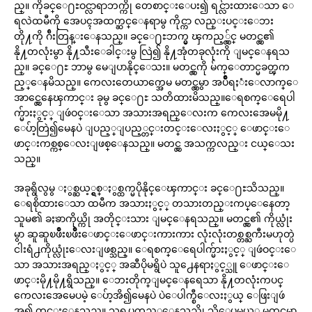
ည္။ ကိုခင္ေ႐ႊဝင္လာရာဘက္ကို တေစာင္းေပး၍ ရင္လ်ားထားေသာ ေ
ရလဲထမီကို အေပၚအထက္ဆင္ေနရာမွ ကိုင္ကာ လည္းပင္းေဘး
တို႔ကို ဂ်ီးတြန္းေနသည္။ ခင္ေ႐ႊဘက္မွ ၾကည့္လွ်င္ မတင္လွ၏
နို႔တလုံးမွာ နို႔သီးေခါင္းမွ လြဲ၍ နို႔အုံတခုလုံးကို ျမင္ေနရသ
ည္။ ခင္ေ႐ႊ ဘာမွ မေျပာနိုင္ေသး။ မတင္လွကို မ်က္ေတာင္မခတ္ၾက
ည့္ေနမိသည္။ ကေလးတေယာက္အေမ မတင္လွမွာ အပ်ိဳရႈံးေလာက္ေ
အာင္လွေနေၾကာင္း ခုမွ ခင္ေ႐ႊ သတိထားမိသည္။ေရစက္ေရေပါ
က္မ်ားႏွင့္ ျဖဴဝင္းေသာ အသားအရည္ေလးက ကေလးအေမမို႔
ေပ်ာ့တြဲ၍မေနပဲ ျပည့္ျပည့္တင္းတင္းေလးႏွင့္ ေဖာင္းေ
ဖာင္းကစ္ကစ္ေလးျဖစ္ေနသည္။ မတင္လွ အသက္ကလည္း ငယ္ေသး
သည္။
အခုရွိလွမွ ႏွစ္ဆယ့္ရွစ္ႏွစ္ထက္မပိုနိုင္ေၾကာင္း ခင္ေ႐ႊသိသည္။
ေရစိုထားေသာ ထမီက အသားႏွင့္ တသားတည္းကပ္ေနေတာ့
သူမ၏ ခႏၶာကိုယ္ကို အတိုင္းသား ျမင္ေနရသည္။ မတင္လွ၏ ကိုယ္လုံး
မွာ ဆူဆူၿဖိဳးၿဖိဳးေဖာင္းေဖာင္းကားကား လုံးလုံးတစ္တစ္ႀကီးမဟုတ္ပဲ
ငါးရံ႕ကိုယ္လုံးေလးျဖစ္သည္။ ေရစက္ေရေပါက္မ်ားႏွင့္ ျဖဴဝင္းေ
သာ အသားအရည္ႏွင့္ အဆီပိုမရွိပဲ သူ႕ေနရာႏွင့္သူ ေဖာင္းေ
ဖာင္းမို႔မို႔ရွိသည္။ ေဘးတိုက္ျမင္ေနရေသာ နို႔တလုံးကပင္
ကေလးအေမေပမဲ့ ေပ်ာ့အိ၍မေနပဲ ပဲေပါက္စီေလးႏွယ္ ေဖြးျဖဴ
အု၍ တင္းေနသည္။ သူရပ္ၾကည့္ေနသည္ကို သိေပမယ့္ မတင္လွမွာ