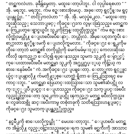
” တင္လွကလဲဟာ.. ခုခ်ိန္က်မွေတာ့.. မထူးေတာ့ပါဘူး.. ငါ လုပ္ပါရေစဟာ ” ”
အို.. မရဘူး.. မရဘူး.. က်မ စဥ္းစားအုံးမယ္.. အခုေတာ့ ရွင့္မိန္းမ ရွင္
ျပန္လုပ္အုံး.. ” ” တငႅြကလဲဟာ ” ” အို.. အို.. မလုပ္နဲ႕ေလ.. ” မထူးေတာ့
ဘူးဆိုသည့္ သေဘာျဖင့္ ကိုခင္ေ႐ႊက လွမ္းဆြဲသည္။ မတင္လွက
ေကြ႕ပတ္ေရွာင္ဖယ္ၿပီး သူ႕ကိုတြန္းထုတ္လိုက္သည္။ ” က်မ စဥ္းစား
လိုက္အုံးမယ္လို႔ ေျပာၿပီးၿပီေနာ္.. ဘယ္လိုလဲ.. အိမ္ေပၚတက္ၿပီး ေ
စာ္ကားတာ ရွင့္မိန္းမကို ေျပာလိုက္ရမလား.. ” ကိုခင္ေ႐ႊ ေရွ႕ကိုမ
တိုးေတာ့ဘဲ မတင္လွ၏ တကိုယ္လုံကို မေက်မခ်မ္းႏွင့္ ကေလးဆိုးႀ
ကီးလို ၾကည့္ကာ ေငါင္၍ ရပ္ေနသည္။ သူမက သူ႕ကို ေမွ်ာ္လင့္ခ်
က္ေပးထားၿပီးၿပီ။ မတင္လွမွာ သူ႕ကို အ႐ုပ္တ႐ုပ္ႏွယ္ ကိုင္တြယ္ က
စားေနေခ်ၿပီ။ ” ကဲ..အကိုခင္ေ႐ႊ ျပန္ေတာ့.. ေတာ္ၾကာ ရွင့္သူင
ယ္ခ်င္းျပန္လာလို႔ က်မတို႔ႏွစ္ေယာက္ထဲ ရွိတာ ေတြ႕သြားရင္ မေ
ကာင္းဘူး.. ” မတင္လွမွာ ပြေယာင္းထသြားေသာ သူမ၏ဆံပင္ကို လ
က္ႏွင့္ ျပဳျပင္ရင္း ေျပာသည္။ ကိုခင္ေ႐ႊ သက္ျပင္းခ်ၿပီး
လွည့္ထြက္သြားေတာ့ သူ႕ေက်ာျပင္ကို ၾကည့္ကာ မတင္လွ ၿပဳံးလိုက္သည္။
ေလွခါးထစ္ကို ဆင္းၿပီးကာမွ တစုံတခုကို သတိရသြားဟန္ျဖင့္
ကိုခင္ေ႐ႊ သူမဘက္ျပန္လွည့္လိုက္သည္။
” နင္ၿမိဳ႕ကို စာေပးလိုက္မယ္ဆို ” ” မေပးေတာ့ဘူး.. ” ေျပာၿပီး မတင္လွ
က အိမ္ထဲသို႔ လွည့္ဝင္သြားသည္။ခင္ေရက သူမ၏ ဖင္ႀကီးကို အာသာင