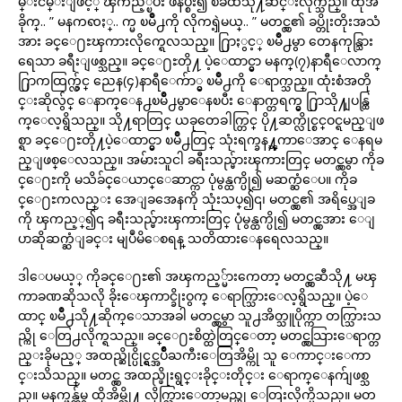
မ္းငမ္းျဖင့္ ၾကည့္ၿပီး ဖိနပ္စီး၍ ၿခံထဲသို႔ဆင္းလိုက္သည္။ ထိုအ
ခိုက္.. ” မနကၹႏ္.. က္မ ၿမိဳ႕ကို လိုကၡဲ့မယ္.. ” မတင္လွ၏ ခပ္တိုးတိုးအသံ
အား ခင္ေ႐ႊၾကားလိုက္ရေလသည္။ ႐ြာႏွင့္ ၿမိဳ႕မွာ တေနကုန္သြား
ရေသာ ခရီးျဖစ္သည္။ ခင္ေ႐ႊတို႔ ပဲ့ေထာင္မွာ မနက္(၇)နာရီေလာက္
႐ြာကထြက္လွ်င္ ညေန(၄)နာရီေက်ာ္မွ ၿမိဳ႕ကို ေရာက္သည္။ ထုံးစံအတို
င္းဆိုလွ်င္ ေနာက္ေန႕ၿမိဳ႕မွာေနၿပီး ေနာက္တရက္မွ ႐ြာသို႔ျပန္ထြ
က္ေလ့ရွိသည္။ သို႔ရာတြင္ ယခုတေခါက္တြင္ ပို႔ဆက္လိုင္စင္ဝင္ရမည္ျဖ
စ္ရာ ခင္ေ႐ႊတို႔ပဲ့ေထာင္မွာ ၿမိဳ႕တြင္ သုံးရက္ခန႔္ၾကာေအာင္ ေနရမ
ည္ျဖစ္ေလသည္။ အမ်ားသူငါ ခရီးသည္မ်ားၾကားတြင္ မတင္လွမွာ ကိုခ
င္ေ႐ႊကို မသိခ်င္ေယာင္ေဆာင္ကာ ပုံမွန္ထက္ပို၍ မဆက္ဆံေပ။ ကိုခ
င္ေ႐ႊကလည္း အေျခအေနကို သုံးသပ္၍၎၊ မတင္လွ၏ အရိပ္အေျခ
ကို ၾကည့္၍၎ ခရီးသည္မ်ားၾကားတြင္ ပုံမွန္ထက္ပို၍ မတင္လွအား ေျ
ပာဆိုဆက္ဆံျခင္း မျပဳမိေစရန္ သတိထားေနရေလသည္။
ဒါေပမယ့္ ကိုခင္ေ႐ႊ၏ အၾကည့္မ်ားကေတာ့ မတင္လွဆီသို႔ မၾ
ကာခဏဆိုသလို ခိုးေၾကာင္ခိုးဝွက္ ေရာက္သြားေလ့ရွိသည္။ ပဲ့ေ
ထာင္ ၿမိဳ႕သို႔ဆိုက္ေသာအခါ မတင္လွမွာ သူ႕အိတ္သူပိုက္ကာ တက္သြားသ
ည္ကို ေတြ႕လိုက္ရသည္။ ခင္ေ႐ႊစိတ္ထဲတြင္ေတာ့ မတင္လွသြားေရာက္တ
ည္းခိုမည့္ အထည္ဆိုင္ပိုင္ရွင္အပ်ိဳႀကီးေတြအိမ္ကို သူ ေကာင္းေကာ
င္းသိသည္။ မတင္လွ အထည္ဖိုးရွင္းခိုင္းတိုင္း ေရာက္ေနက်ျဖစ္သ
ည္။ မနက္ဖန္က်မွ ထိုအိမ္သို႔ လိုက္သြားေတာ့မည္ဟု ေတြးလိုက္မိသည္။ မတ