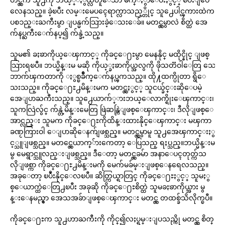
လေနသည္။ ခဲ့ၿပီး လမ္းမေပၚေရာက္လာသည့္တိုင္ သူ႕ေပါင္ၾကားထဲက
ပစၥည္းႀကီးမွာ ျပန္မက်သြားခဲ့ေသးေခ်။ မတင္လွမွာလဲ စိတ္ထဲ အေ
က်နပ္ႀကီးေက်နပ္၍ က်န္ခဲ့သည္။
သူမ၏ ခႏၶာကိုယ္ေၾကာင့္ ကိုခင္ေ႐ႊမွာ မေနနိုင္ မထိုင္နိုင္ ျဖစ္
သြားရၿပီ။ ဘယ္မိန္းမ မဆို ကိုယ့္ခႏၶာကိုယ္အလွကို ဖိုသတၱဝါေတြ သေ
ဘာက်ၾကတာကို ႏွစ္ၿခိဳက္ေက်နပ္ၾကသည္။ ထို႔ထက္ပိုတာ ရွိေ
သးသည္။ ကိုခင္ေ႐ႊ႕မိန္းမက မတင္လွႏွင့္ သူငယ္ခ်င္းဆိုေပမဲ့
အေျပာႀကီးသည္။ သူ႕ေယာက်္ားဘယ္ေလာက္ရိုးေၾကာင္း၊
သူကလြဲလွ်င္ က်န္တဲ့မိန္းမေတြ ဖြဲဆန္ကြဲျဖစ္ေၾကာင္း၊ ဒီလိုျဖစ္ေ
အာင္လည္း သူမက ကိုခင္ေ႐ႊကိုထိန္းထားနိုင္ေၾကာင္း မၾကာ
ခဏႂကြားဝါ ေျပာဆိုေနက်ျဖစ္သည္။ မတင္လွမွာမူ သူ႕အေၾကာင္းႏွ
င့္သူျဖစ္သည္။ မတင္လွေယာက္်ားကေတာ့ ေပြသည္ ရႈပ္သည္။ဘယ္မိန္းမ
မွ မေရွာင္သူလည္းျဖစ္သည္။ ဒီေတာ့ မတင္လွခမ်ာ အနာေပၚတုတ္က်သ
လိုျဖစ္ကာ ကိုခင္ေ႐ႊ႕မိန္းမကို မေက်မခ်မ္းျဖစ္ေနရေလသည္။
အခုေတာ့ ၿပဳံးနိုင္ေလၿပီ။ ဆိတ္ကြယ္ရာတြင္ ကိုခင္ေ႐ႊႏွင့္ သူမႏွ
စ္ေယာက္ထဲေတြ႕ၿပီး အခုဆို ကိုခင္ေ႐ႊစိတ္ထဲ သူမခႏၶာကိုယ္အား မွ
န္းေနမည္မွာ အေသအခ်ာျဖစ္ေၾကာင္း မတင္လွ တထစ္ခ်သိလိုက္ၿပီ။
ကိုခင္ေ႐ႊက သူ႕ဟာႀကီးကို ကိုင္၍လႈပ္ရမ္းျပသည္ကို မတင္လွ စိတ္