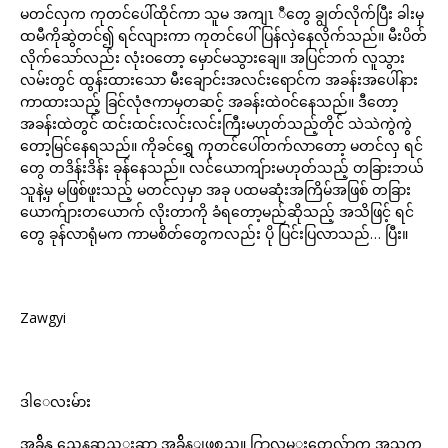
မတင်လှက ကုတင်ပေါ်ထိုင်ကာ သူမ အကျၤ ီတွေ ချွတ်လိုက်ပြီး ခါးမှ
ထမီကိုဆွဲတင်၍ ရင်လျားကာ ကုတင်ပေါ်ပြန်လှဲနေလိုက်သည်။ မီးပိတ်
လိုက်သော်လည်း လုံးဝတော့ မှောင်မသွားချေ။ အပြင်ဘက် လူသွား
လမ်းတွင် ထွန်းထားသော မီးချောင်းအလင်းရောင်က အခန်းအပေါ်နား
ကာထားသည့် ခြင်လုံဇကာမှတဆင့် အခန်းထဲဝင်နေသည်။ ဒီတော့
အခန်းထဲတွင် ထင်းထင်းလင်းလင်းကြီးမဟုတ်သည့်တိုင် သဲသဲကွဲကွဲ
တော့မြင်နေရသည်။ ကိုခင်ရွှေ ကုတင်ပေါ်တက်လာတော့ မတင်လှ ရင်
တွေ တဒိန်းဒိန်း ခုန်နေသည်။ လင်ယောကျ်ားမဟုတ်သည့် တခြားဘယ်
သူနဲ့မှ မဖြစ်ဖူးသည့် မတင်လှမှာ အခု ပထမဆုံးအကြိမ်အဖြစ် တခြား
ယောက်ျားတယောက် လိုးတာကို ခံရတော့မည်ဆိုသည့် အသိဖြင့် ရင်
တွေ ခုန်လာရုံမက ကာမစိတ်တွေကလည်း ပို ပြင်းပြလာသည်… ပြီး။
Zawgyi
ဒါေလးမ်ား
အခ်ိန္က ညေနဆည္းဆာ အခ်ိန္ျဖစ္သည္။ ႐ြာလမ္းတေလွ်ာက္ အသက္