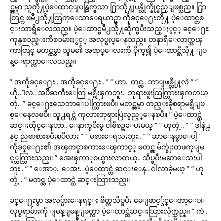
င္လွမွာ သူတို႔ပဲ့ေထာင္ျပန္ထြက္မွသာ ႐ြာသို႔ျပန္လိုက္နိုင္မည္ျဖစ္သည္။ ႐ြာ
တြင္က ၿမိဳ႕သို႔ထြက္ေသာေရယာဥ္မွာ ကိုခင္ေ႐ႊတို႔ ပဲ့ေထာင္တစ
င္းသာရွိေလသည္။ ပဲ့ေထာင္ၿမိဳ႕သို႔ဆိုက္ၿပီးသည္ႏွင့္ ခင္ေ႐ႊ
ကုန္ပစၥည္းကိစၥမ်ားႏွင့္ အလုပ္ရႈပ္ေနသည္။ တနာရီေလာက္အၾ
ကာတြင္ မတင္လွမွာ သူမ၏ အထုပ္ေလးကို ပိုက္၍ ပဲ့ေထာင္ဆီသို႔ ျပ
န္ေရာက္လာေလသည္။
” အကိုခင္ေ႐ႊ.. အကိုခင္ေ႐ႊ.. ” ” ဟာ.. တင္လွ.. ဘာျဖစ္လို႔လဲ ” ”
ဟို..ေလ.. အပ်ိဳႀကီးေတြ မရွိၾကဘူး.. ဘုရားဖူးထြက္သြားၾကတယ္
တဲ့.. ” ခင္ေ႐ႊသေဘာေပါက္သြားၿပီ။ မတင္လွမွာ တည္းခိုစရာမရွိျဖ
စ္ေနေလၿပီ။ သူ႕ရင္ထဲ ကုလားဘုရားပြဲလွည့္ေနၿပီ။ ” ပဲ့ေထာင္ထဲ
ဆင္းထိုင္ေနဟာ.. ေနာက္ၿပီးမွ ငါစီစဥ္ေပးမယ္ ” ” ဟုတၠဲ့.. ” ” ဒါနဲ႕
နင္ ညစာစားၿပီးၿပီလား ” ” မစားေရသးဘူး.. ” ” ဆာေနမွာေပါ့ ”
ကိုခင္ေ႐ႊ၏ အၾကင္နာစကားေၾကာင့္ မတင္လွ မ်က္ခုံးတဖက္ျမ
င့္တက္သြားသည္။ ” အေၾကာ္ဝယ္စားလာတယ္.. သိပ္ၿပီးမဆာေသးပါ
ဘူး.. ” ” ေအာ္.. ေအး.. ပဲ့ေထာင္ထဲ ဆင္းေန.. ငါလာခဲ့မယ္ ” ” ဟု
တၠဲ့.. ” မတင္လွ ပဲ့ေထာင္ထဲ ဆင္းသြားသည္။
ခင္ေ႐ႊမွာ အလုပ္မ်ားေနရင္း စိတ္ကသိပ္ၿပီး မေျဖာင့္ခ်င္ေတာ့ေပ။
လုပ္စရာမ်ားကို ျမန္ျမန္ျဖတ္ကာ ပဲ့ေထာင္ထဲဆင္းသြားလိုက္သည္။ ” ကဲ..