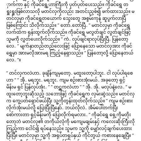
ှာက်ကာ နှင့် ကိုခင်ရွှေ့ဟာကြီးကို ပုတ်ပုတ်ပေးသည်။ ကိုခင်ရွှေ တ
ရှူးရှူးဖြစ်လာသလို မတင်လှကိုလည်း အတင်းညှစ်၍ ဖက်ထားသည်။ မ
တင်လှမှာ ကိုခင်ရွှေတယောက် သွေးတွေ အစွမ်းကုန် ဆူပွက်လာပြီ
ဖြစ်ကြောင်း သိလိုက်သည်။ ” တော်..တော်ပြီ.. ” မတင်လှမှာ ကိုခင်ရွှေ
လက်ထဲက ရုန်းထွက်လိုက်သည်။ ကိုခင်ရွှေ မလွတ်ချင် လွတ်ချင်ဖြင့်
သူမကို လွှတ်ပေးလိုက်သည်။ ” ကဲ.. လုပ်ချင်ရာလုပ်ပြီးပြီ.. ပြန်တော့
လေ.. ” မျက်နှာတည်တည်လေးဖြင့် ပြောနေသော မတင်လှအား ကိုခင်
ရွှေမှာ အားမလိုအားမရ ကြည့်နေရှာသည်။ ” ပြန်တော့လို့ ပြောနေတယ်
လေ.. ”။
” တင်လှကလဲဟာ.. ခုချိန်ကျမှတော့.. မထူးတော့ပါဘူး.. ငါ လုပ်ပါရစေ
ဟာ ” ” အို.. မရဘူး.. မရဘူး.. ကျမ စဉ်းစားအုံးမယ်.. အခုတော့ ရှင့်
မိန်းမ ရှင် ပြန်လုပ်အုံး.. ” ” တင္လွကလဲဟာ ” ” အို.. အို.. မလုပ်နဲ့လေ.. ” မ
ထူးတော့ဘူးဆိုသည့် သဘောဖြင့် ကိုခင်ရွှေက လှမ်းဆွဲသည်။ မတင်လှ
က ကွေ့ပတ်ရှောင်ဖယ်ပြီး သူ့ကိုတွန်းထုတ်လိုက်သည်။ ” ကျမ စဉ်းစား
လိုက်အုံးမယ်လို့ ပြောပြီးပြီနော်.. ဘယ်လိုလဲ.. အိမ်ပေါ်တက်ပြီး
စော်ကားတာ ရှင့်မိန်းမကို ပြောလိုက်ရမလား.. ” ကိုခင်ရွှေ ရှေ့ကိုမတိုး
တော့ဘဲ မတင်လှ၏ တကိုယ်လုံကို မကျေမချမ်းနှင့် ကလေးဆိုးကြီးလို
ကြည့်ကာ ငေါင်၍ ရပ်နေသည်။ သူမက သူ့ကို မျှော်လင့်ချက်ပေးထား
ပြီးပြီ။ မတင်လှမှာ သူ့ကို အရုပ်တရုပ်နှယ် ကိုင်တွယ် ကစားနေချေပြီ။ ”