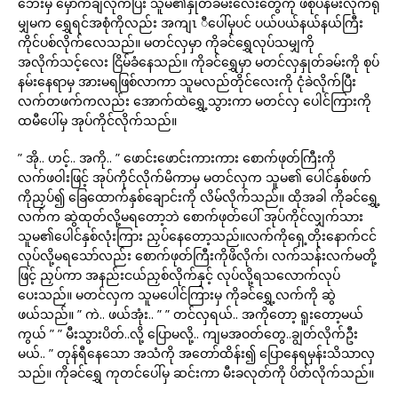
ဘေးမှ မှောက်ချလိုက်ပြီး သူမ၏နှုတ်ခမ်းလေးတွေကို ဖိစုပ်နမ်းလိုက်ရုံ
မျှမက ရွှေရင်အစုံကိုလည်း အကျၤ ီပေါ်မှပင် ပယ်ပယ်နယ်နယ်ကြီး
ကိုင်ပစ်လိုက်လေသည်။ မတင်လှမှာ ကိုခင်ရွှေလုပ်သမျှကို
အလိုက်သင့်လေး ငြိမ်ခံနေသည်။ ကိုခင်ရွှေမှာ မတင်လှနှုတ်ခမ်းကို စုပ်
နမ်းနေရာမှ အားမရဖြစ်လာကာ သူမလည်တိုင်လေးကို ငုံခဲလိုက်ပြီး
လက်တဖက်ကလည်း အောက်ထဲရွှေ့သွားကာ မတင်လှ ပေါင်ကြားကို
ထမီပေါ်မှ အုပ်ကိုင်လိုက်သည်။
” အို.. ဟင့်.. အကို.. ” ဖောင်းဖောင်းကားကား စောက်ဖုတ်ကြီးကို
လက်ဖဝါးဖြင့် အုပ်ကိုင်လိုက်မိကာမှ မတင်လှက သူမ၏ ပေါင်နှစ်ဖက်
ကိုညှပ်၍ ခြေထောက်နှစ်ချောင်းကို လိမ်လိုက်သည်။ ထိုအခါ ကိုခင်ရွှေ့
လက်က ဆွဲထုတ်လို့မရတော့ဘဲ စောက်ဖုတ်ပေါ် အုပ်ကိုင်လျှက်သား
သူမ၏ပေါင်နှစ်လုံးကြား ညှပ်နေတော့သည်။လက်ကိုရှေ့တိုးနောက်ငင်
လုပ်လို့မရသော်လည်း စောက်ဖုတ်ကြီးကိုဖိလိုက်၊ လက်သန်းလက်မတို့
ဖြင့် ညှပ်ကာ အနည်းငယ်ညှစ်လိုက်နှင့် လုပ်လို့ရသလောက်လုပ်
ပေးသည်။ မတင်လှက သူမပေါင်ကြားမှ ကိုခင်ရွှေ့လက်ကို ဆွဲ
ဖယ်သည်။ ” ကဲ.. ဖယ်အုံး.. ” ” တင်လှရယ်.. အကိုတော့ ရူးတော့မယ်
ကွယ် ” ” မီးသွားပိတ်..လို့ ပြောမလို့.. ကျမအဝတ်တွေ..ချွတ်လိုက်ဦး
မယ်.. ” တုန်ရီနေသော အသံကို အတော်ထိန်း၍ ပြောနေရမှန်းသိသာလှ
သည်။ ကိုခင်ရွှေ ကုတင်ပေါ်မှ ဆင်းကာ မီးခလုတ်ကို ပိတ်လိုက်သည်။