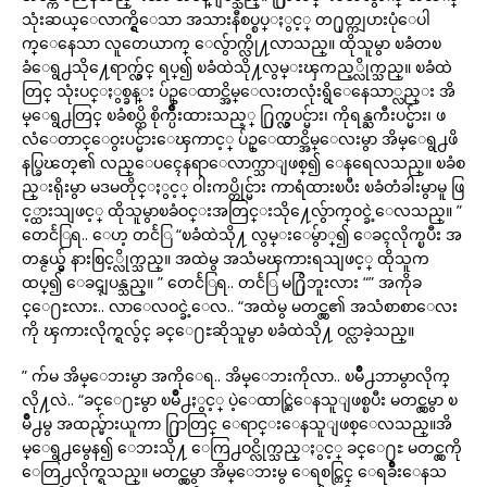
သုံးဆယ္ေလာက္ရွိေသာ အသားနီစပ္စပ္ႏွင့္ တ႐ုတ္ကျပားပုံေပါ
က္ေနေသာ လူတေယာက္ ေလွ်ာက္လို႔လာသည္။ ထိုသူမွာ ၿခံတၿ
ခံေရွ႕သို႔ေရာက္လွ်င္ ရပ္၍ ၿခံထဲသို႔လွမ္းၾကည့္လိုက္သည္။ ၿခံထဲ
တြင္ သုံးပင္ႏွစ္ခန္း ပ်ဥ္ေထာင္အိမ္ေလးတလုံးရွိေနေသာ္လည္း အိ
မ္ေရွ႕တြင္ ၿခံစပ္ထိ စိုက္ပ်ိဳးထားသည့္ ႐ြက္လွပင္မ်ား၊ ကိုရန္ႀကီးပင္မ်ား၊ ဖ
လံေတာင္ေဝွးပင္မ်ားေၾကာင့္ ပ်ဥ္ေထာင္အိမ္ေလးမွာ အိမ္ေရွ႕ဖိ
နပ္ခြၽတ္၏ လည္ေပၚေနရာေလာက္သာျဖစ္၍ ေနရေလသည္။ ၿခံစ
ည္းရိုးမွာ မဒမတိုင္ႏွင့္ ဝါးကပ္တိုင္မ်ား ကာရံထားၿပီး ၿခံတံခါးမွာမူ ဖြ
င့္ထားသျဖင့္ ထိုသူမွာၿခံဝင္းအတြင္းသို႔ေလွ်ာက္ဝင္ခဲ့ေလသည္။ ”
တေငႅြရ.. ေဟ့ တငႅြ “ၿခံထဲသို႔ လွမ္းေမွ်ာ္၍ ေခၚလိုက္ၿပီး အ
တန္ငယ္မွ် နားစြင့္လိုက္သည္။ အထဲမွ အသံမၾကားရသျဖင့္ ထိုသူက
ထပ္၍ ေခၚျပန္သည္။ ” တေငႅြရ.. တငႅြ မ႐ြိဘူးလား “” အကိုခ
င္ေ႐ႊလား.. လာေလဝင္ခဲ့ေလ.. “အထဲမွ မတင္လွ၏ အသံစာစာေလး
ကို ၾကားလိုက္ရလွ်င္ ခင္ေ႐ႊဆိုသူမွာ ၿခံထဲသို႔ ဝင္လာခဲ့သည္။
” က်မ အိမ္ေဘးမွာ အကိုေရ.. အိမ္ေဘးကိုလာ.. ၿမိဳ႕ဘာမွာလိုက္
လို႔လဲ.. “ခင္ေ႐ႊမွာ ၿမိဳ႕ႏွင့္ ပဲ့ေထာင္ဆြဲေနသူျဖစ္ၿပီး မတင္လွမွာ ၿ
မိဳ႕မွ အထည္မ်ားယူကာ ႐ြာတြင္ ေရာင္းေနသူျဖစ္ေလသည္။အိ
မ္ေရွ႕မွေန၍ ေဘးသို႔ ေကြ႕ဝင္လိုက္သည္ႏွင့္ ခင္ေ႐ႊ မတင္လွကို
ေတြ႕လိုက္ရသည္။ မတင္လွမွာ အိမ္ေဘးမွ ေရစင္တြင္ ေရခ်ိဳးေနသ