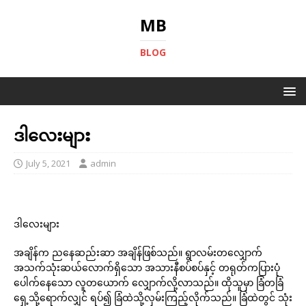
MB
BLOG
ဒါလေးများ
July 5, 2021
admin
ဒါလေးများ
အချိန်က ညနေဆည်းဆာ အချိန်ဖြစ်သည်။ ရွာလမ်းတလျှောက်
အသက်သုံးဆယ်လောက်ရှိသော အသားနီစပ်စပ်နှင့် တရုတ်ကပြားပုံ
ပေါက်နေသော လူတယောက် လျှောက်လို့လာသည်။ ထိုသူမှာ ခြံတခြံ
ရှေ့သို့ရောက်လျှင် ရပ်၍ ခြံထဲသို့လှမ်းကြည့်လိုက်သည်။ ခြံထဲတွင် သုံး