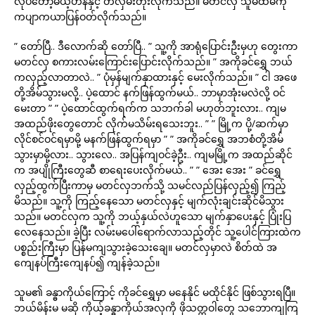
လုပ်တော့မယ့်ဟန်နှင့် တလှမ်းတိုးလိုက်သည်။ မတင်လှ သူမထမီကို
ကပျာကယာပြန်ဝတ်လိုက်သည်။
” တော်ပြီ.. ဒီလောက်ဆို တော်ပြီ.. ” သူ့ကို အာရုံပြောင်းဦးမှဟု တွေးကာ
မတင်လှ စကားလမ်းကြောင်းပြောင်းလိုက်သည်။ ” အကိုခင်ရွှေ ဘယ်
ကလှည့်လာတာလဲ.. ” ပုံမှန်မျက်နှာထားနှင့် မေးလိုက်သည်။ ” ငါ အဖေ
တို့အိမ်သွားမလို့.. ပဲ့ထောင် နက်ဖြန်ထွက်မယ်.. ဘာမှာအုံးမလဲလို့ ဝင်
မေးတာ ” ” ပဲ့ထောင်ထွက်ရက်က သဘက်ခါ မဟုတ်ဘူးလား.. ကျမ
အထည်ဖိုးတွေတောင် လိုက်မသိမ်းရသေးဘူး.. ” ” မြို့က ပို့/ဆက်မှာ
လိုင်စင်ဝင်ရမှာမို့ မနက်ဖြန်ထွက်ရမှာ ” ” အကိုခင်ရွှေ အဘစံတို့အိမ်
သွားမှာမို့လား.. သွားလေ.. အပြန်ကျဝင်ခဲ့ဦး.. ကျမမြို့က အထည်ဆိုင်
က အပျိုကြီးတွေဆီ စာရေးပေးလိုက်မယ်.. ” ” အေး အေး ” ခင်ရွှေ
လှည့်ထွက်ပြီးကာမှ မတင်လှဘက်သို့ သမင်လည်ပြန်လှည့်၍ ကြည့်
မိသည်။ သူ့ကို ကြည့်နေသော မတင်လှနှင့် မျက်လုံးချင်းဆိုင်မိသွား
သည်။ မတင်လှက သူ့ကို ဘယ့်နှယ်လဲဟူသော မျက်နှာပေးနှင့် ပြုံးပြ
လေနေသည်။ ခဲ့ပြီး လမ်းမပေါ်ရောက်လာသည့်တိုင် သူ့ပေါင်ကြားထဲက
ပစ္စည်းကြီးမှာ ပြန်မကျသွားခဲ့သေးချေ။ မတင်လှမှာလဲ စိတ်ထဲ အ
ကျေနပ်ကြီးကျေနပ်၍ ကျန်ခဲ့သည်။
သူမ၏ ခန္ဓာကိုယ်ကြောင့် ကိုခင်ရွှေမှာ မနေနိုင် မထိုင်နိုင် ဖြစ်သွားရပြီ။
ဘယ်မိန်းမ မဆို ကိုယ့်ခန္ဓာကိုယ်အလှကို ဖိုသတ္တဝါတွေ သဘောကျကြ