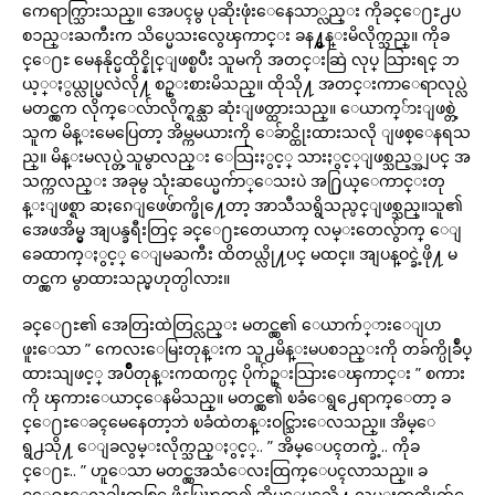
ကေရာက္သြားသည္။ အေပၚမွ ပုဆိုးဖုံးေနေသာ္လည္း ကိုခင္ေ႐ႊ႕ပ
စၥည္းႀကီးက သိပ္မေသးလွေၾကာင္း ခန႔္မွန္းမိလိုက္သည္။ ကိုခ
င္ေ႐ႊ မေနနိုင္မထိုင္နိုင္ျဖစ္ၿပီး သူမကို အတင္းဆြဲ လုပ္ သြားရင္ ဘ
ယ့္ႏွယ္လုပ္မလဲလို႔ စဥ္းစားမိသည္။ ထိုသို႔ အတင္းကာေရာလုပ္လဲ
မတင္လွက လိုက္ေလ်ာလိုက္ရန္သာ ဆုံးျဖတ္ထားသည္။ ေယာက္်ားျဖစ္တဲ့
သူက မိန္းမေပြေတာ့ အိမ္ကမယားကို ေခ်ာင္ထိုးထားသလို ျဖစ္ေနရသ
ည္။ မိန္းမလုပ္တဲ့သူမွာလည္း ေသြးႏွင့္ သားႏွင့္ျဖစ္သည့္အျပင္ အ
သက္ကလည္း အခုမွ သုံးဆယ္မေက်ာ္ေသးပဲ အ႐ြယ္ေကာင္းတု
န္းျဖစ္ရာ ဆႏၵေျဖေဖ်ာက္ဖို႔ေတာ့ အာသီသရွိသည္ပင္ျဖစ္သည္။သူ၏
အေဖအိမ္မွ အျပန္ခရီးတြင္ ခင္ေ႐ႊတေယာက္ လမ္းတေလွ်ာက္ ေျ
ခေထာက္ႏွင့္ ေျမႀကီး ထိတယ္လို႔ပင္ မထင္။ အျပန္ဝင္ခဲ့ဖို႔ မ
တင္လွက မွာထားသည္မဟုတ္ပါလား။
ခင္ေ႐ႊ၏ အေတြးထဲတြင္လည္း မတင္လွ၏ ေယာက်္ားေျပာ
ဖူးေသာ ” ကေလးေမြးတုန္းက သူ႕မိန္းမပစၥည္းကို တခ်က္ပိုခ်ဳပ္
ထားသျဖင့္ အပ်ိဳတုန္းကထက္ပင္ ပိုက်ဥ္းသြားေၾကာင္း ” စကား
ကို ၾကားေယာင္ေနမိသည္။ မတင္လွ၏ ၿခံေရွ႕ေရာက္ေတာ့ ခ
င္ေ႐ႊေခၚမေနေတာ့ဘဲ ၿခံထဲတန္းဝင္သြားေလသည္။ အိမ္ေ
ရွ႕သို႔ ေျခလွမ္းလိုက္သည္ႏွင့္.. ” အိမ္ေပၚတက္ခဲ့.. ကိုခ
င္ေ႐ႊ.. ” ဟူေသာ မတင္လွအသံေလးထြက္ေပၚလာသည္။ ခ
င္ေ႐ႊေလွခါးထစ္တြင္ ဖိနပ္ခြၽတ္၍ အိမ္ေပၚသို႔ လွမ္းတက္လိုက္လွ်င္