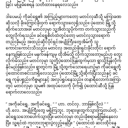
ခြင်း မပြုမိစေရန် သတိထားနေရလေသည်။
ဒါပေမယ့် ကိုခင်ရွှေ၏ အကြည့်များကတော့ မတင်လှဆီသို့ မကြာခဏ
ဆိုသလို ခိုးကြောင်ခိုးဝှက် ရောက်သွားလေ့ရှိသည်။ ပဲ့ထောင် မြို့သို့
ဆိုက်သောအခါ မတင်လှမှာ သူ့အိတ်သူပိုက်ကာ တက်သွားသည်ကို
တွေ့လိုက်ရသည်။ ခင်ရွှေစိတ်ထဲတွင်တော့ မတင်လှသွားရောက်
တည်းခိုမည့် အထည်ဆိုင်ပိုင်ရှင်အပျိုကြီးတွေအိမ်ကို သူ
ကောင်းကောင်းသိသည်။ မတင်လှ အထည်ဖိုးရှင်းခိုင်းတိုင်း ရောက်
နေကျဖြစ်သည်။ မနက်ဖန်ကျမှ ထိုအိမ်သို့ လိုက်သွားတော့မည်ဟု တွေး
လိုက်မိသည်။ မတင်လှမှာ သူတို့ပဲ့ထောင်ပြန်ထွက်မှသာ ရွာသို့ပြန်လိုက်
နိုင်မည်ဖြစ်သည်။ ရွာတွင်က မြို့သို့ထွက်သောရေယာဉ်မှာ ကိုခင်ရွှေတို့
ပဲ့ထောင်တစင်းသာရှိလေသည်။ ပဲ့ထောင်မြို့သို့ဆိုက်ပြီးသည်နှင့် ခင်
ရွှေ ကုန်ပစ္စည်းကိစ္စများနှင့် အလုပ်ရှုပ်နေသည်။ တနာရီလောက်အကြာ
တွင် မတင်လှမှာ သူမ၏ အထုပ်လေးကို ပိုက်၍ ပဲ့ထောင်ဆီသို့ ပြန်
ရောက်လာလေသည်။
” အကိုခင်ရွှေ.. အကိုခင်ရွှေ.. ” ” ဟာ.. တင်လှ.. ဘာဖြစ်လို့လဲ ” ”
ဟို..လေ.. အပျိုကြီးတွေ မရှိကြဘူး.. ဘုရားဖူးထွက်သွားကြတယ်တဲ့.. ”
ခင်ရွှေသဘောပေါက်သွားပြီ။ မတင်လှမှာ တည်းခိုစရာမရှိဖြစ်နေလေ
ပြီ။ သူ့ရင်ထဲ ကုလားဘုရားပွဲလှည့်နေပြီ။ ” ပဲ့ထောင်ထဲ ဆင်းထိုင်နေ