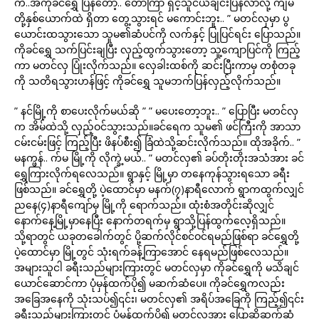
ကဲ..အကိုခင်ရွှေ ပြန်တော့.. တော်ကြာ ရှင့်သူငယ်ချင်းပြန်လာလို့ ကျမ
တို့နှစ်ယောက်ထဲ ရှိတာ တွေ့သွားရင် မကောင်းဘူး.. ” မတင်လှမှာ ပွ
ယောင်းထသွားသော သူမ၏ဆံပင်ကို လက်နှင့် ပြုပြင်ရင်း ပြောသည်။
ကိုခင်ရွှေ သက်ပြင်းချပြီး လှည့်ထွက်သွားတော့ သူ့ကျောပြင်ကို ကြည့်
ကာ မတင်လှ ပြုံးလိုက်သည်။ လှေခါးထစ်ကို ဆင်းပြီးကာမှ တစုံတခု
ကို သတိရသွားဟန်ဖြင့် ကိုခင်ရွှေ သူမဘက်ပြန်လှည့်လိုက်သည်။
” နင်မြို့ကို စာပေးလိုက်မယ်ဆို ” ” မပေးတော့ဘူး.. ” ပြောပြီး မတင်လှ
က အိမ်ထဲသို့ လှည့်ဝင်သွားသည်။ခင်ရေက သူမ၏ ဖင်ကြီးကို အာသာ
ငမ်းငမ်းဖြင့် ကြည့်ပြီး ဖိနပ်စီး၍ ခြံထဲသို့ဆင်းလိုက်သည်။ ထိုအခိုက်.. ”
မနက္ဖန်.. က်မ မြို့ကို လိုက္ခဲ့မယ်.. ” မတင်လှ၏ ခပ်တိုးတိုးအသံအား ခင်
ရွှေကြားလိုက်ရလေသည်။ ရွာနှင့် မြို့မှာ တနေကုန်သွားရသော ခရီး
ဖြစ်သည်။ ခင်ရွှေတို့ ပဲ့ထောင်မှာ မနက်(၇)နာရီလောက် ရွာကထွက်လျှင်
ညနေ(၄)နာရီကျော်မှ မြို့ကို ရောက်သည်။ ထုံးစံအတိုင်းဆိုလျှင်
နောက်နေ့မြို့မှာနေပြီး နောက်တရက်မှ ရွာသို့ပြန်ထွက်လေ့ရှိသည်။
သို့ရာတွင် ယခုတခေါက်တွင် ပို့ဆက်လိုင်စင်ဝင်ရမည်ဖြစ်ရာ ခင်ရွှေတို့
ပဲ့ထောင်မှာ မြို့တွင် သုံးရက်ခန့်ကြာအောင် နေရမည်ဖြစ်လေသည်။
အများသူငါ ခရီးသည်များကြားတွင် မတင်လှမှာ ကိုခင်ရွှေကို မသိချင်
ယောင်ဆောင်ကာ ပုံမှန်ထက်ပို၍ မဆက်ဆံပေ။ ကိုခင်ရွှေကလည်း
အခြေအနေကို သုံးသပ်၍၎င်း၊ မတင်လှ၏ အရိပ်အခြေကို ကြည့်၍၎င်း
ခရီးသည်များကြားတွင် ပုံမှန်ထက်ပို၍ မတင်လှအား ပြောဆိုဆက်ဆံ