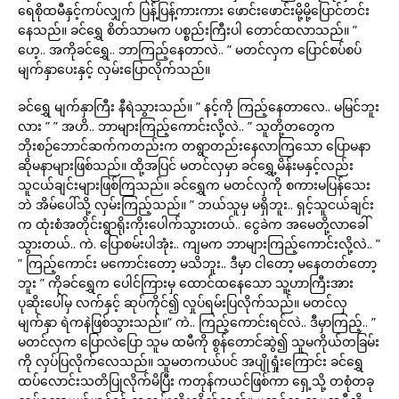
ရေစိုထမီနှင့်ကပ်လျှက် ပြန့်ပြန့်ကားကား ဖောင်းဖောင်းမို့မို့ပြောင်တင်း
နေသည်။ ခင်ရွှေ စိတ်သာမက ပစ္စည်းကြီးပါ တောင်ထလာသည်။ ”
ဟေ့.. အကိုခင်ရွှေ.. ဘာကြည့်နေတာလဲ.. ” မတင်လှက ပြောင်စပ်စပ်
မျက်နှာပေးနှင့် လှမ်းပြောလိုက်သည်။
ခင်ရွှေ မျက်နှာကြီး နီရဲသွားသည်။ ” နင့်ကို ကြည့်နေတာလေ.. မမြင်ဘူး
လား ” ” အဟိ.. ဘာများကြည့်ကောင်းလို့လဲ.. ” သူတို့တတွေက
ဘိုးစဉ်ဘောင်ဆက်ကတည်းက တရွာတည်းနေလာကြသော ပြောမနာ
ဆိုမနာများဖြစ်သည်။ ထို့အပြင် မတင်လှမှာ ခင်ရွှေ့မိန်းမနှင့်လည်း
သူငယ်ချင်းများဖြစ်ကြသည်။ ခင်ရွှေက မတင်လှကို စကားမပြန်သေး
ဘဲ အိမ်ပေါ်သို့ လှမ်းကြည့်သည်။ ” ဘယ်သူမှ မရှိဘူး.. ရှင့်သူငယ်ချင်း
က ထုံးစံအတိုင်းရွာရိုးကိုးပေါက်သွားတယ်.. ငွေခဲက အမေတို့လာခေါ်
သွားတယ်.. ကဲ. ပြောစမ်းပါအုံး.. ကျမက ဘာများကြည့်ကောင်းလို့လဲ.. ”
” ကြည့်ကောင်း မကောင်းတော့ မသိဘူး.. ဒီမှာ ငါတော့ မနေတတ်တော့
ဘူး ” ကိုခင်ရွှေက ပေါင်ကြားမှ ထောင်ထနေသော သူ့ဟာကြီးအား
ပုဆိုးပေါ်မှ လက်နှင့် ဆုပ်ကိုင်၍ လှုပ်ရမ်းပြလိုက်သည်။ မတင်လှ
မျက်နှာ ရဲကနဲဖြစ်သွားသည်။” ကဲ.. ကြည့်ကောင်းရင်လဲ.. ဒီမှာကြည့်.. ”
မတင်လှက ပြောလဲပြော သူမ ထမီကို စွန်တောင်ဆွဲ၍ သူမကိုယ်တခြမ်း
ကို လှပ်ပြလိုက်လေသည်။ သူမတကယ်ပင် အပျိုရှုံးကြောင်း ခင်ရွှေ
ထပ်လောင်းသတိပြုလိုက်မိပြီး ကတုန်ကယင်ဖြစ်ကာ ရှေ့သို့ တစုံတခု