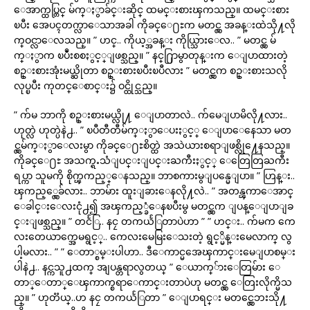
ေအာက္ထပ္တြင္ မ်က္ႏွာခ်င္းဆိုင္ ထမင္းစားၾကသည္။ ထမင္းစား
ၿပီး အေပၚတက္လာေသာအခါ ကိုခင္ေ႐ႊက မတင္လွ အခန္းထဲသို႔လို
က္ဝင္လာေလသည္။ ” ဟင္.. ကိုယ့္အခန္း ကိုယ္သြားေလ.. ” မတင္လွ မ်
က္ႏွာက ၿပဳံးစစႏွင့္ျဖစ္သည္။ ” နင္႐ြာမွာတုန္းက ေျပာထားတဲ့
စဥ္းစားအုံးမယ္ဆိုတာ စဥ္းစားၿပီးၿပီလား ” မတင္လွက စဥ္းစားသလို
လုပ္ၿပီး ကုတင္ေစာင္း၌ ဝင္ထိုင္သည္။
” က်မ ဘာကို စဥ္းစားမယ္လို႔ ေျပာတာလဲ.. က်မေျပာမိလို႔လား..
ဟုတ္လဲ ဟုတ္ပဲနဲ႕.. ” ၿပီတီတီမ်က္ႏွာေပးႏွင့္ ေျပာေနေသာ မတ
င္လွမ်က္ႏွာေလးမွာ ကိုခင္ေ႐ႊစိတ္ထဲ အသဲယားစရာျဖစ္လို႔ေနသည္။
ကိုခင္ေ႐ႊ အသက္ရႉသံျပင္းျပင္းႀကီးႏွင့္ ေတြေတြႀကီး
ရပ္ကာ သူမကို စိုက္ၾကည့္ေနသည္။ ဘာစကားမွျပန္မေျပာ။ ” ဟြန္း..
ၾကည့္လွေခ်လား.. ဘာမ်ား ထူးျခားေနလို႔လဲ.. ” အတန္ၾကာေအာင္
ေခါင္းေလးငုံ႕၍ အၾကည့္ခံေနၿပီးမွ မတင္လွက ျပန္ေျပာျခ
င္းျဖစ္သည္။ ” တငႅြ.. နငၠ တကယႅြတာပဲဟာ ” ” ဟင္း.. က်မက ကေ
လးတေယာက္အေမရွင့္.. ကေလးမေမြးေသးတဲ့ ရွင့္မိန္းမေလာက္ လွ
ပါ့မလား.. ” ” ေတာ္စမ္းပါဟာ.. ဒီေကာင္မအေၾကာင္းမေျပာစမ္း
ပါနဲ႕.. နင္ကသူ႕ထက္ အျပန္တရာလွတယ္ ” ေယာက္်ားေတြမ်ား ေ
တာ္ေတာ္ေၾကာက္စရာေကာင္းတာပဲဟု မတင္လွ ေတြးလိုက္မိသ
ည္။ ” ဟုတၱယ္..ဟ နငၠ တကယႅြတာ ” ေျပာရင္း မတင္လွေဘးသို႔