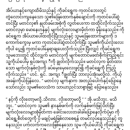
အိပ်ယာနှင့်ကျောထိမိသည်နှင့် ကိုခင်ရွှေက ကုတင်ဘေးတွင်
တွဲလောင်းကျနေသော သူ၏ခြေထောက်နှစ်ချောင်းကို ကုတင်ပေါ်ဆွဲ
တင်ပြီး မတင်လှ၏ နှုတ်ခမ်းအစုံကို လွှတ်ပေးကာ ထထိုင်လိုက်သည်။
မတင်လှမှာ မောနေဟန်နှင့် မျက်လုံးလေးများမှိတ်ကာ မှိန်းနေသည်။ ကို
ခင်ရွှေက အိပ်ယာပေါ်ထထိုင်ပြီးသည်နှင့် သူမခြေထောက်များကို ဒ
ကောက်ကွေးမှ မကာ ကုတင်ပေါ်ဆွဲတင်လိုက်ပြီး သူမ၏ကိုယ်လုံးလေး
ကိုပါ ပွေ့၍ ကုတင်ပေါ်နေရာချပေးလိုက်သည်။ ပြီးလျှင် ကိုခင်ရွှေက
သူမဘေးတွင် ထိုင်လျှက် မတင်လှကို မျက်တောင်မခတ်စိုက်ကြည့်ရင်း
သူ့ကိုယ်ပေါ်မှ ရှပ်အကျၤ ီကို ချွတ်လိုက်သည်။ မတင်လှက မှိတ်ထား
သော မျက်လုံးနှစ်လုံးကို ခပ်မှေးမှေးလေးဖွင့်၍ ကိုခင်ရွှေကို ကြည့်
လိုက်သည်။ ” ဟင်.. ရှင်.. အကျၤ ီချွတ်ပြီး ဘာလုပ်အုံးမလို့လဲ.. ကိုယ့်
အခန်းကိုယ်ပြန်လေ.. ” မတင်လှ မျက်နှာက အတည်ပေါက်နှင့်ပြောနေ
သော်လည်း သူမ၏လေသံက သာယာညင်သာစွာဖြင့် ပြောနေသည်။
” နင့်ကို လိုးတော့မလို့..သိလား.. လိုးတော့မလို့ ” ” အို..မသိဘူး.. မသိ
ဘူး.. ” မတင်လှက သူမ၏ နားနှစ်ဖက်ကို လက်နှစ်ဖက်ဖြင့်ပိတ်ပြီး
မျက်လုံးလေးများစုံမှိတ်ကာ ခေါင်းလေးတခါခါပြောနေလိုက်ပုံမှာ ကို
ခင်ရွှေ့စိတ်တွေကို ပို မချင့်မရဲဖြစ်လာစေရန် တမင်လုပ်နေသည်နှင့် တူ
နေသည်။ ပက်လက်ကလေးဖြစ်နေသော သူမ ကိုယ်ပေါ်သို့ ကိုခင်ရွှေက