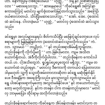
ဟာ.. နောက်ပြီးမှ ငါစီစဉ်ပေးမယ် ” ” ဟုတ္ကဲ့.. ” ” ဒါနဲ့ နင် ညစာစားပြီးပြီ
လား ” ” မစားရေသးဘူး.. ” ” ဆာနေမှာပေါ့ ” ကိုခင်ရွှေ၏ အကြင်နာ
စကားကြောင့် မတင်လှ မျက်ခုံးတဖက်မြင့်တက်သွားသည်။ ” အကြော်
ဝယ်စားလာတယ်.. သိပ်ပြီးမဆာသေးပါဘူး.. ” ” အော်.. အေး.. ပဲ့ထောင်
ထဲ ဆင်းနေ.. ငါလာခဲ့မယ် ” ” ဟုတ္ကဲ့.. ” မတင်လှ ပဲ့ထောင်ထဲ ဆင်းသွား
သည်။
ခင်ရွှေမှာ အလုပ်များနေရင်း စိတ်ကသိပ်ပြီး မဖြောင့်ချင်တော့ပေ။ လုပ်
စရာများကို မြန်မြန်ဖြတ်ကာ ပဲ့ထောင်ထဲဆင်းသွားလိုက်သည်။ ” ကဲ..
လာ.. သွားမယ် ” ” ဘယ္ကိုလဲ.. ” ” နင် တည်းစရာအိမ်မရှိဘူးမို့လား..
တည်းခိုခန်းကို လိုက်ပို့မလို့ ” ” ဟာ..ဖြစ်ပါ့မလား.. ကျမ အသိတ
ယောက်ရှိတယ်.. အဲဒီကိုလိုက်ပို့ပါလား.. ” ” တည်းခိုခန်းက ကောင်းပါ
တယ်..ဟ.. ငါ့အသိတွေဘဲ.. ရှုပ်ရှုပ်ပွေပွေတွေလဲ မရှိဘူး.. ” ” ကျမ တ
ယောက်ထဲ တည်းရမှာ.. ” မတင်လှ ဒီစကားကို တကယ်ပဲ ပြောတာလား၊
ဒါမှမဟုတ် သူ့ကို သွေးတိုးစမ်းတာလားဆိုတာ ခင်ရွှေ မဆုံးဖြတ်နိုင်
ပေ။ ဒီအချိန်က အရေးကြီးသည်။ မှားသွားလျှင် လွတ်သွားမည်။ ခင်
ရွှေ ပါးစပ်နားရောက်မှတော့ အလွတ်မခံနိုင်ပေ။ ” နင် တယောက်တည်း
တော့ မဟုတ်ဘူးပေါ့.. နင်က တခန်း၊ ငါက တခန်းတည်းမှာလေ ” မတင်
လှ ဘာမှမပြော၊ ထိုင်ရာမှ ထလိုက်လာခဲ့သည်။
တည်းခိုခန်းရောက်တော့ ကိုခင်ရွှေက အိပ်ခန်းတခန်း၊ မတင်လှက တ