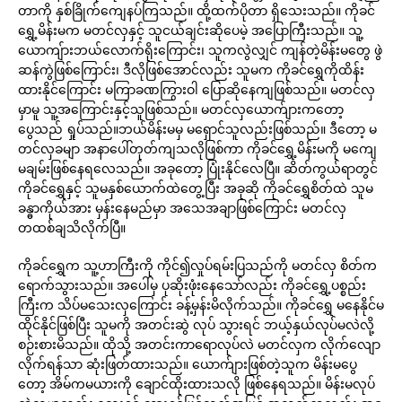
တာကို နှစ်ခြိုက်ကျေနပ်ကြသည်။ ထို့ထက်ပိုတာ ရှိသေးသည်။ ကိုခင်
ရွှေ့မိန်းမက မတင်လှနှင့် သူငယ်ချင်းဆိုပေမဲ့ အပြောကြီးသည်။ သူ့
ယောကျ်ားဘယ်လောက်ရိုးကြောင်း၊ သူကလွဲလျှင် ကျန်တဲ့မိန်းမတွေ ဖွဲ
ဆန်ကွဲဖြစ်ကြောင်း၊ ဒီလိုဖြစ်အောင်လည်း သူမက ကိုခင်ရွှေကိုထိန်း
ထားနိုင်ကြောင်း မကြာခဏကြွားဝါ ပြောဆိုနေကျဖြစ်သည်။ မတင်လှ
မှာမူ သူ့အကြောင်းနှင့်သူဖြစ်သည်။ မတင်လှယောက်ျားကတော့
ပွေသည် ရှုပ်သည်။ဘယ်မိန်းမမှ မရှောင်သူလည်းဖြစ်သည်။ ဒီတော့ မ
တင်လှခမျာ အနာပေါ်တုတ်ကျသလိုဖြစ်ကာ ကိုခင်ရွှေ့မိန်းမကို မကျေ
မချမ်းဖြစ်နေရလေသည်။ အခုတော့ ပြုံးနိုင်လေပြီ။ ဆိတ်ကွယ်ရာတွင်
ကိုခင်ရွှေနှင့် သူမနှစ်ယောက်ထဲတွေ့ပြီး အခုဆို ကိုခင်ရွှေစိတ်ထဲ သူမ
ခန္ဓာကိုယ်အား မှန်းနေမည်မှာ အသေအချာဖြစ်ကြောင်း မတင်လှ
တထစ်ချသိလိုက်ပြီ။
ကိုခင်ရွှေက သူ့ဟာကြီးကို ကိုင်၍လှုပ်ရမ်းပြသည်ကို မတင်လှ စိတ်က
ရောက်သွားသည်။ အပေါ်မှ ပုဆိုးဖုံးနေသော်လည်း ကိုခင်ရွှေ့ပစ္စည်း
ကြီးက သိပ်မသေးလှကြောင်း ခန့်မှန်းမိလိုက်သည်။ ကိုခင်ရွှေ မနေနိုင်မ
ထိုင်နိုင်ဖြစ်ပြီး သူမကို အတင်းဆွဲ လုပ် သွားရင် ဘယ့်နှယ်လုပ်မလဲလို့
စဉ်းစားမိသည်။ ထိုသို့ အတင်းကာရောလုပ်လဲ မတင်လှက လိုက်လျော
လိုက်ရန်သာ ဆုံးဖြတ်ထားသည်။ ယောက်ျားဖြစ်တဲ့သူက မိန်းမပွေ
တော့ အိမ်ကမယားကို ချောင်ထိုးထားသလို ဖြစ်နေရသည်။ မိန်းမလုပ်