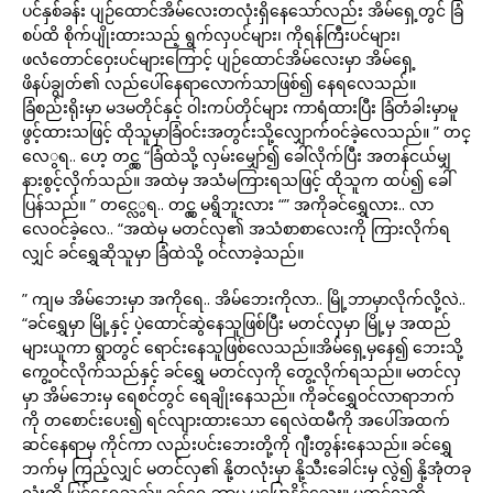
ပင်နှစ်ခန်း ပျဉ်ထောင်အိမ်လေးတလုံးရှိနေသော်လည်း အိမ်ရှေ့တွင် ခြံ
စပ်ထိ စိုက်ပျိုးထားသည့် ရွက်လှပင်များ၊ ကိုရန်ကြီးပင်များ၊
ဖလံတောင်ဝှေးပင်များကြောင့် ပျဉ်ထောင်အိမ်လေးမှာ အိမ်ရှေ့
ဖိနပ်ချွတ်၏ လည်ပေါ်နေရာလောက်သာဖြစ်၍ နေရလေသည်။
ခြံစည်းရိုးမှာ မဒမတိုင်နှင့် ဝါးကပ်တိုင်များ ကာရံထားပြီး ခြံတံခါးမှာမူ
ဖွင့်ထားသဖြင့် ထိုသူမှာခြံဝင်းအတွင်းသို့လျှောက်ဝင်ခဲ့လေသည်။ ” တင္
လေွရ.. ဟေ့ တင္လွ “ခြံထဲသို့ လှမ်းမျှော်၍ ခေါ်လိုက်ပြီး အတန်ငယ်မျှ
နားစွင့်လိုက်သည်။ အထဲမှ အသံမကြားရသဖြင့် ထိုသူက ထပ်၍ ခေါ်
ပြန်သည်။ ” တင္လေွရ.. တင္လွ မရွိဘူးလား “” အကိုခင်ရွှေလား.. လာ
လေဝင်ခဲ့လေ.. “အထဲမှ မတင်လှ၏ အသံစာစာလေးကို ကြားလိုက်ရ
လျှင် ခင်ရွှေဆိုသူမှာ ခြံထဲသို့ ဝင်လာခဲ့သည်။
” ကျမ အိမ်ဘေးမှာ အကိုရေ.. အိမ်ဘေးကိုလာ.. မြို့ဘာမှာလိုက်လို့လဲ..
“ခင်ရွှေမှာ မြို့နှင့် ပဲ့ထောင်ဆွဲနေသူဖြစ်ပြီး မတင်လှမှာ မြို့မှ အထည်
များယူကာ ရွာတွင် ရောင်းနေသူဖြစ်လေသည်။အိမ်ရှေ့မှနေ၍ ဘေးသို့
ကွေ့ဝင်လိုက်သည်နှင့် ခင်ရွှေ မတင်လှကို တွေ့လိုက်ရသည်။ မတင်လှ
မှာ အိမ်ဘေးမှ ရေစင်တွင် ရေချိုးနေသည်။ ကိုခင်ရွှေဝင်လာရာဘက်
ကို တစောင်းပေး၍ ရင်လျားထားသော ရေလဲထမီကို အပေါ်အထက်
ဆင်နေရာမှ ကိုင်ကာ လည်းပင်းဘေးတို့ကို ဂျီးတွန်းနေသည်။ ခင်ရွှေ
ဘက်မှ ကြည့်လျှင် မတင်လှ၏ နို့တလုံးမှာ နို့သီးခေါင်းမှ လွဲ၍ နို့အုံတခု
လုံးကို မြင်နေရသည်။ ခင်ရွှေ ဘာမှ မပြောနိုင်သေး။ မတင်လှကို