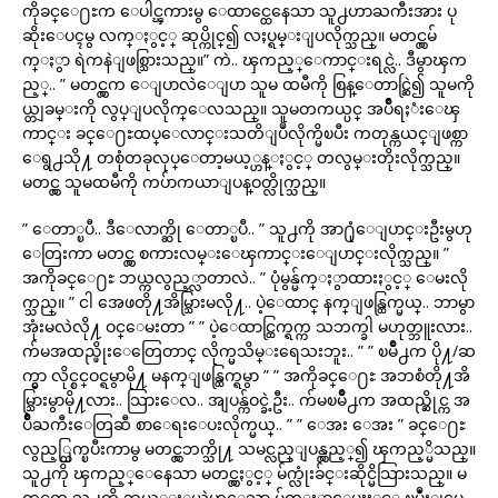
ကိုခင္ေ႐ႊက ေပါင္ၾကားမွ ေထာင္ထေနေသာ သူ႕ဟာႀကီးအား ပု
ဆိုးေပၚမွ လက္ႏွင့္ ဆုပ္ကိုင္၍ လႈပ္ရမ္းျပလိုက္သည္။ မတင္လွမ်
က္ႏွာ ရဲကနဲျဖစ္သြားသည္။” ကဲ.. ၾကည့္ေကာင္းရင္လဲ.. ဒီမွာၾက
ည့္.. ” မတင္လွက ေျပာလဲေျပာ သူမ ထမီကို စြန္ေတာင္ဆြဲ၍ သူမကို
ယ္တျခမ္းကို လွပ္ျပလိုက္ေလသည္။ သူမတကယ္ပင္ အပ်ိဳရႈံးေၾ
ကာင္း ခင္ေ႐ႊထပ္ေလာင္းသတိျပဳလိုက္မိၿပီး ကတုန္ကယင္ျဖစ္ကာ
ေရွ႕သို႔ တစုံတခုလုပ္ေတာ့မယ့္ဟန္ႏွင့္ တလွမ္းတိုးလိုက္သည္။
မတင္လွ သူမထမီကို ကပ်ာကယာျပန္ဝတ္လိုက္သည္။
” ေတာ္ၿပီ.. ဒီေလာက္ဆို ေတာ္ၿပီ.. ” သူ႕ကို အာ႐ုံေျပာင္းဦးမွဟု
ေတြးကာ မတင္လွ စကားလမ္းေၾကာင္းေျပာင္းလိုက္သည္။ ”
အကိုခင္ေ႐ႊ ဘယ္ကလွည့္လာတာလဲ.. ” ပုံမွန္မ်က္ႏွာထားႏွင့္ ေမးလို
က္သည္။ ” ငါ အေဖတို႔အိမ္သြားမလို႔.. ပဲ့ေထာင္ နက္ျဖန္ထြက္မယ္.. ဘာမွာ
အုံးမလဲလို႔ ဝင္ေမးတာ ” ” ပဲ့ေထာင္ထြက္ရက္က သဘက္ခါ မဟုတ္ဘူးလား..
က်မအထည္ဖိုးေတြေတာင္ လိုက္မသိမ္းရေသးဘူး.. ” ” ၿမိဳ႕က ပို႔/ဆ
က္မွာ လိုင္စင္ဝင္ရမွာမို႔ မနက္ျဖန္ထြက္ရမွာ ” ” အကိုခင္ေ႐ႊ အဘစံတို႔အိ
မ္သြားမွာမို႔လား.. သြားေလ.. အျပန္က်ဝင္ခဲ့ဦး.. က်မၿမိဳ႕က အထည္ဆိုင္က အ
ပ်ိဳႀကီးေတြဆီ စာေရးေပးလိုက္မယ္.. ” ” ေအး ေအး ” ခင္ေ႐ႊ
လွည့္ထြက္ၿပီးကာမွ မတင္လွဘက္သို႔ သမင္လည္ျပန္လွည့္၍ ၾကည့္မိသည္။
သူ႕ကို ၾကည့္ေနေသာ မတင္လွႏွင့္ မ်က္လုံးခ်င္းဆိုင္မိသြားသည္။ မ
တင္လွက သူ႕ကို ဘယ့္ႏွယ္လဲဟူေသာ မ်က္ႏွာေပးႏွင့္ ၿပဳံးျပေ