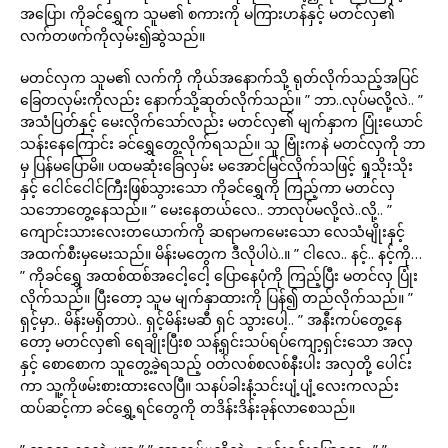
အပြော၊ ကိုခင်ရွှေက သူမ၏ စကားကို မကြားဟန်နှင့် မတင်လှ၏
လက်တဖက်ကိုလှမ်း၍ဆွဲသည်။
မတင်လှက သူမ၏ လက်ကို ကိုယ်အနောက်သို့ ရုတ်လိုက်သည့်အပြင်
ခြေတလှမ်းကိုလည်း နောက်သို့ဆုတ်လိုက်သည်။ ” ဘာ..လုပ်မလို့လဲ.. ”
အသံပြတ်နှင့် မေးလိုက်သော်လည်း မတင်လှ၏ မျက်နှာက ပြုံးယောင်
သန်းနေကြောင်း ခင်ရွှေတွေ့လိုက်ရသည်။ သူ ဗြုံးကနဲ မတင်လှကို ဘာ
မှ ပြန်မပြောမိ။ ပထမဆုံးခြေလှမ်း မအောင်မြင်လိုက်သဖြင့် ရှုသိုးသိုး
နှင့် ငေါင်ငေါင်ကြီးဖြစ်သွားသော ကိုခင်ရွှေကို ကြည့်ကာ မတင်လှ
သဘောတွေ့နေသည်။ ” မေးနေတယ်လေ.. ဘာလုပ်မလို့လဲ..လို့.. ”
ကျောင်းသားလေးတယောက်ကို ဆရာမကမေးသော လေသံမျိုးနှင့်
အထက်စီးမှမေးသည်။ မိန်းမတွေက ဒီလိုပါပဲ..။ ” ငါလေ.. နင့်.. နင့်ကို…
” ကိုခင်ရွှေ အထစ်ထစ်အငေါ့ငေါ့ ပြောနေပုံကို ကြည့်ပြီး မတင်လှ ပြုံး
လိုက်သည်။ ပြီးတော့ သူမ မျက်နှာထားကို ပြန်၍ တည်လိုက်သည်။ ”
ရှင့်မှာ.. မိန်းမရှိတာပဲ.. ရှင့်မိန်းမဆီ ရှင် သွားပေါ့.. ” အနီးကပ်တွေ့နေ
တော့ မတင်လှ၏ ရေချိုးပြီးစ သန့်ရှင်းသပ်ရပ်ကျော့ရှင်းသော အလှ
နှင့် စောစောက သူတွေ့ခဲ့ရသည့် ဝတ်လစ်စလစ်နီးပါး အလှတို့ ပေါင်း
ကာ သူ့ကိုဖမ်းစားထားလေပြီ။ သနပ်ခါးနံ့သင်းပျံ့ပျံ့လေးကလည်း
ထပ်ဆင့်ကာ ခင်ရွှေ့ရင်တွေကို တဒိန်းဒိန်းခုန်လာစေသည်။