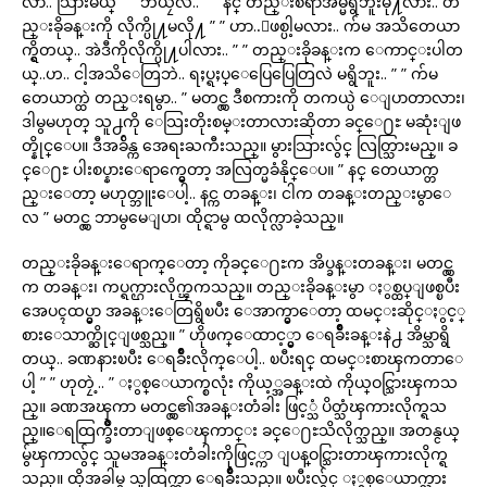
လာ.. သြားမယ္ ” ” ဘယၠိဳလဲ.. ” ” နင္ တည္းစရာအိမ္မရွိဘူးမို႔လား.. တ
ည္းခိုခန္းကို လိုက္ပို႔မလို႔ ” ” ဟာ..ျဖစ္ပါ့မလား.. က်မ အသိတေယာ
က္ရွိတယ္.. အဲဒီကိုလိုက္ပို႔ပါလား.. ” ” တည္းခိုခန္းက ေကာင္းပါတ
ယ္..ဟ.. ငါ့အသိေတြဘဲ.. ရႈပ္ရႈပ္ေပြေပြေတြလဲ မရွိဘူး.. ” ” က်မ
တေယာက္ထဲ တည္းရမွာ.. ” မတင္လွ ဒီစကားကို တကယ္ပဲ ေျပာတာလား၊
ဒါမွမဟုတ္ သူ႕ကို ေသြးတိုးစမ္းတာလားဆိုတာ ခင္ေ႐ႊ မဆုံးျဖ
တ္နိုင္ေပ။ ဒီအခ်ိန္က အေရးႀကီးသည္။ မွားသြားလွ်င္ လြတ္သြားမည္။ ခ
င္ေ႐ႊ ပါးစပ္နားေရာက္မွေတာ့ အလြတ္မခံနိုင္ေပ။ ” နင္ တေယာက္တ
ည္းေတာ့ မဟုတ္ဘူးေပါ့.. နင္က တခန္း၊ ငါက တခန္းတည္းမွာေ
လ ” မတင္လွ ဘာမွမေျပာ၊ ထိုင္ရာမွ ထလိုက္လာခဲ့သည္။
တည္းခိုခန္းေရာက္ေတာ့ ကိုခင္ေ႐ႊက အိပ္ခန္းတခန္း၊ မတင္လွ
က တခန္း၊ ကပ္ရက္ဌားလိုက္ၾကသည္။ တည္းခိုခန္းမွာ ႏွစ္ထပ္ျဖစ္ၿပီး
အေပၚထပ္မွာ အခန္းေတြရွိၿပီး ေအာက္မွာေတာ့ ထမင္းဆိုင္ႏွင့္
စားေသာက္ဆိုင္ျဖစ္သည္။ ” ဟိုဖက္ေထာင့္မွာ ေရခ်ိဳးခန္းနဲ႕ အိမ္သာရွိ
တယ္.. ခဏနားၿပီး ေရခ်ိဳးလိုက္ေပါ့.. ၿပီးရင္ ထမင္းစာၾကတာေ
ပါ့ ” ” ဟုတၠဲ့.. ” ႏွစ္ေယာက္စလုံး ကိုယ့္အခန္းထဲ ကိုယ္ဝင္သြားၾကသ
ည္။ ခဏအၾကာ မတင္လွ၏အခန္းတံခါး ဖြင့္သံ ပိတ္သံၾကားလိုက္ရသ
ည္။ေရထြက္ခ်ိဳးတာျဖစ္ေၾကာင္း ခင္ေ႐ႊသိလိုက္သည္။ အတန္ငယ္
မွ်ၾကာလွ်င္ သူမအခန္းတံခါးကိုဖြင့္ကာ ျပန္ဝင္သြားတာၾကားလိုက္ရ
သည္။ ထိုအခါမွ သူထြက္ကာ ေရခ်ိဳးသည္။ ၿပီးလွ်င္ ႏွစ္ေယာက္သား