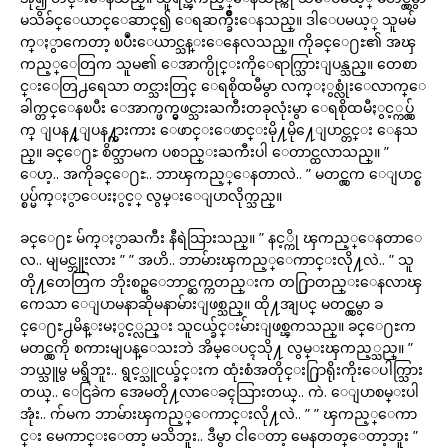
မသိခ်င္ေယာင္ေဆာင္၍ ေရဆက္ခ်ိဳးေနသည္။ ဒါေပမယ့္ သူမမ်
က္ႏွာကေတာ့ ၿပဳံးေယာင္သန္းေနေလသည္။ ကိုခင္ေ႐ႊ၏ အၾ
ကည့္ေတြက သူမ၏ ေအာက္ပိုင္းကိုေရာက္သြားျပန္သည္။ တေစာ
င္းေတြ႕ရေသာ တင္သားတြင္ ေရစိုထမီမွာ လက္ႏွစ္လုံးေလာက္ေ
ခါက္တင္ေနၿပီး ေအာက္ဖက္မွဖင္သားႀကီးတခုလုံးမွာ ေရစိုထမီႏွင့္ကပ္လွ်
က္ ျပန႔္ျပန႔္ကားကား ေဖာင္းေဖာင္းမို႔မို႔ေျပာင္တင္း ေနသ
ည္။ ခင္ေ႐ႊ စိတ္သာမက ပစၥည္းႀကီးပါ ေတာင္ထလာသည္။ ”
ေဟ့.. အကိုခင္ေ႐ႊ.. ဘာၾကည့္ေနတာလဲ.. ” မတင္လွက ေျပာင္စ
ပ္စပ္မ်က္ႏွာေပးႏွင့္ လွမ္းေျပာလိုက္သည္။
ခင္ေ႐ႊ မ်က္ႏွာႀကီး နီရဲသြားသည္။ ” နင့္ကို ၾကည့္ေနတာေ
လ.. မျမင္ဘူးလား ” ” အဟိ.. ဘာမ်ားၾကည့္ေကာင္းလို႔လဲ.. ” သူ
တို႔တေတြက ဘိုးစဥ္ေဘာင္ဆက္ကတည္းက တ႐ြာတည္းေနလာၾ
ကေသာ ေျပာမနာဆိုမနာမ်ားျဖစ္သည္။ ထို႔အျပင္ မတင္လွမွာ ခ
င္ေ႐ႊ႕မိန္းမႏွင့္လည္း သူငယ္ခ်င္းမ်ားျဖစ္ၾကသည္။ ခင္ေ႐ႊက
မတင္လွကို စကားမျပန္ေသးဘဲ အိမ္ေပၚသို႔ လွမ္းၾကည့္သည္။ ”
ဘယ္သူမွ မရွိဘူး.. ရွင့္သူငယ္ခ်င္းက ထုံးစံအတိုင္း႐ြာရိုးကိုးေပါက္သြား
တယ္.. ေငြခဲက အေမတို႔လာေခၚသြားတယ္.. ကဲ. ေျပာစမ္းပါ
အုံး.. က်မက ဘာမ်ားၾကည့္ေကာင္းလို႔လဲ.. ” ” ၾကည့္ေကာ
င္း မေကာင္းေတာ့ မသိဘူး.. ဒီမွာ ငါေတာ့ မေနတတ္ေတာ့ဘူး ”