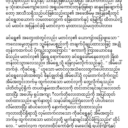
တဲ့သူမှာလည်း သွေးနှင့် သားနှင့်ဖြစ်သည့်အပြင် အသက်ကလည်း အခု
မှ သုံးဆယ်မကျော်သေးပဲ အရွယ်ကောင်းတုန်းဖြစ်ရာ ဆန္ဒဖြေဖျောက်ဖို့
တော့ အာသီသရှိသည်ပင်ဖြစ်သည်။သူ၏ အဖေအိမ်မှ အပြန်ခရီးတွင်
ခင်ရွှေတယောက် လမ်းတလျှောက် ခြေထောက်နှင့် မြေကြီး ထိတယ်လို့
ပင် မထင်။ အပြန်ဝင်ခဲ့ဖို့ မတင်လှက မှာထားသည်မဟုတ်ပါလား။
ခင်ရွှေ၏ အတွေးထဲတွင်လည်း မတင်လှ၏ ယောကျ်ားပြောဖူးသော ”
ကလေးမွေးတုန်းက သူ့မိန်းမပစ္စည်းကို တချက်ပိုချုပ်ထားသဖြင့် အပျို
တုန်းကထက်ပင် ပိုကျဉ်းသွားကြောင်း ” စကားကို ကြားယောင်နေ
မိသည်။ မတင်လှ၏ ခြံရှေ့ရောက်တော့ ခင်ရွှေခေါ်မနေတော့ဘဲ ခြံထဲ
တန်းဝင်သွားလေသည်။ အိမ်ရှေ့သို့ ခြေလှမ်းလိုက်သည်နှင့်.. ” အိမ်ပေါ်
တက်ခဲ့.. ကိုခင်ရွှေ.. ” ဟူသော မတင်လှအသံလေးထွက်ပေါ်လာသည်။
ခင်ရွှေလှေခါးထစ်တွင် ဖိနပ်ချွတ်၍ အိမ်ပေါ်သို့ လှမ်းတက်လိုက်လျှင်
အိမ်အတွင်းဘက်မှ ထွက်လာသော မတင်လှကို တွေ့လိုက်ရသည်။
ပါတိတ်ပွင့်ရိုက် တပတ်နွမ်းထဘီလေးကို တင်းတင်းရင်းရင်းလေးဝတ်
ထားပြီး အပေါ်မှ ရှပ်အကျၤ ီလက်တိုလေးတထည်ကို အပြင်ထုတ်
ဝတ်ထားသည်။ မျက်နှာတွင် သနပ်ခါးရည်ကြဲလေးကို ပါးပါးလေး
လိမ်းထားပြီး ဆံပင်လေးကို နောက်တွဲလေး ထုံးထားသည်။
ကုလားထိုင်ရှိရာသို့ လှမ်းတက်လာသော ကိုခင်ရွှေနှင့် အိမ်အတွင်း
ဘက်မှ ထွက်လာသော မတင်လှတို့ မျက်နှာချင်းဆိုင်မိကြသည်။” ထိုင်
လေ.. ” မတင်လှက ကုလားထိုင်ကော်ခုံကို မေးငေါ့၍ ရယ်ကြဲကြဲနှင့်