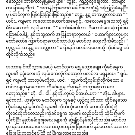
နေသည်။ ဘာစကားမှပြန်မပြော။ ” ဟွန်း.. ကြည့်လှချေလား.. ဘာများ
ထူးခြားနေလို့လဲ.. ” အတန်ကြာအောင် ခေါင်းလေးငုံ့၍ အကြည့်ခံနေပြီး
မှ မတင်လှက ပြန်ပြောခြင်းဖြစ်သည်။ ” တင္လွ.. နင္က တကယ္လွတာပဲဟာ ” ”
ဟင်း.. ကျမက ကလေးတယောက်အမေရှင့်.. ကလေးမမွေးသေးတဲ့ ရှင့်
မိန်းမလောက် လှပါ့မလား.. ” ” တော်စမ်းပါဟာ.. ဒီကောင်မအကြောင်းမ
ပြောစမ်းပါနဲ့.. နင်ကသူ့ထက် အပြန်တရာလှတယ် ” ယောက်ျားတွေများ
တော်တော်ကြောက်စရာကောင်းတာပဲဟု မတင်လှ တွေးလိုက်မိသည်။ ”
ဟုတ္တယ်..ဟ နင္က တကယ္လွတာ ” ပြောရင်း မတင်လှဘေးသို့ ကိုခင်ရွှေ ဝင်
ထိုင်လိုက်သည်။
အသားချင်းထိသွားပေမယ့် မတင်လှက ရွှေ့မသွားချေ။ ကိုခင်ရွှေက
သူမ၏ ပုခုံးလေးကို လှမ်းဖက်လိုက်တော့လဲ မတင်လှ မရုန်းပေ။ ” ရှင်..
ရှင် ကျမကို ဘာလုပ်မလို့လဲ.. ဟင်.. ” သူ့ဖက်သို့လှမ်း၍လိုက်သော မ
တင်လှမျက်နှာလေးက ကိုခင်ရွှေမျက်နှာနှင့် တထွာခန့်သာ ဝေး
တော့သည်။ ” ဟို.. ငါ.. ငါ.. နင့်ကို..လုပ်ချင်တယ်..ဟာ ” ” အိုး.. ဒါများ..
ရှင်ကလဲ.. ဟုဆိုကာ မတင်လှက သူမနှင့် ယှဉ်လျှက်သား ထိုင်နေသော
ကိုခင်ရွှေ့ရင်ခွင်ထဲသို့ သူမ၏ ကိုယ်လုံးလေးကို ဘေးသို့ယိုင်နဲ့၍
တိုးဝင်လိုက်လေသည်။ကိုခင်ရွှေက သူမ၏ လည်ပင်းကို သိုင်း၍ဖက်
လိုက်ပြီး နှုတ်ခမ်းဖူးဖူးလေးများကို ဆွဲ၍စုပ်နမ်းလိုက်သည်။ မတင်လှ
မှာ ရင်ဘတ်လေးကော့တက်သွားသည်။ ပြီးနောက် နှစ်ယောက်သား တ
ဖြေးဖြေးကုတင်ပေါ်သို့ လဲပြိုကျလာလေသည်။