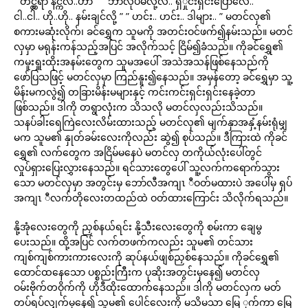
” တင္လွရာ နင္ကလဲ..ဟာ ” ” ဘာလုပ်မလို့လဲ.. ရှှုင်းရှင်းပြောလေ.. ” ”
ငါ..ငါ.. ဟို..ဟို.. နမ်းချင်လို့ ” ” ဟင်း.. ဟင်း.. ဒါများ.. ” မတင်လှ၏
စကားမဆုံးလိုက်၊ ခင်ရွှေက သူမကို အတင်းဝင်ဖက်၍နမ်းသည်။ မတင်
လှမှာ မရုန်းကန်သည့်အပြင် အလိုက်သင့် ငြိမ်၍ခံသည်။ ကိုခင်ရွှေ၏
ကမူးရှူးထိုးအနမ်းတွေက သူမအပေါ် အသဲအသန်ဖြစ်နေသည်ကို
ဖော်ပြသဖြင့် မတင်လှမှာ ကြည်နူး၍နေသည်။ အမှန်တော့ ခင်ရွှေမှာ သူ့
မိန်းမကလွဲ၍ တခြားမိန်းမများနှင့် ကင်းကင်းရှင်းရှင်းနေခဲ့တာ
ဖြစ်သည်။ ဒါကို တရွာလုံးက သိသလို မတင်လှလည်းသိသည်။
သနပ်ခါးရေကြဲလေးလိမ်းထားသည့် မတင်လှ၏ မျက်နှာအနှံ့နမ်းရုံမျှ
မက သူမ၏ နှုတ်ခမ်းလေးကိုလည်း ဆွဲ၍ စုပ်သည်။ ဒီကြားထဲ ကိုခင်
ရွှေ၏ လက်တွေက အငြိမ်မနေပဲ မတင်လှ တကိုယ်လုံးပေါ်တွင်
လှုပ်ရှားပြေးလွှားနေသည်။ ရင်သားတွေပေါ် သူ့လက်ကရောက်သွား
သော မတင်လှမှာ အတွင်းမှ ဘော်လီအကျၤ ီဝတ်မထားပဲ အပေါ်မှ ရှပ်
အကျၤ ီလက်တိုလေးတထည်ထဲ ဝတ်ထားကြောင်း သိလိုက်ရသည်။
နို့အုံလေးတွေကို ညှစ်နယ်ရင်း နို့သီးလေးတွေကို စမ်းကာ ချေမွ
ပေးသည်။ ထို့အပြင် လက်တဖက်ကလည်း သူမ၏ တင်သား
ကျစ်ကျစ်ကားကားလေးကို ဆုပ်နယ်ဖျစ်ညှစ်နေသည်။ ကိုခင်ရွှေ၏
ထောင်ထနေသော ပစ္စည်းကြီးက ပုဆိုးအတွင်းမှနေ၍ မတင်လှ
ဝမ်းဗိုက်တဝိုက်ကို ဟိုဒီထိုးထောက်နေသည်။ ဒါကို မတင်လှက မတ်
တပ်ရပ်လျှက်မှနေ၍ သူမ၏ ပေါင်လေးကို မသိမသာ မြေ ှက်ကာ မြေ