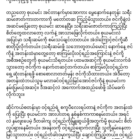
တညတော့ စုယမင်း အင်တာနက်မှာအောကား မွှေနှောက်နေတုန်း သရီး
ဆမ်းဇာတ်ကားတကားကို မတော်တဆ ကြည့်မိသွားတယ်။ ဇင်ကိုနဲ့လဲ
အဆင်မပြေတော့ စုယမင်း ဆာနေပြီ။ သရီးဆမ်းဇာတ်ကားကြည့်ပြီး
စိတ်တွေထလာတော့ လက်နဲ့ အာသာဖြေလိုက်တယ်။ စုယမင်းလဲ
အပြင်မှာ သရီးဆမ်းကို စမ်းသပ်ချင်လာတယ်။ အဲဒါကြောင့်ဇင်ကို့ဆီ
စာတိုပို့လိုက်တယ်။ (သရီးဆမ်းဖို့ သဘောတူတယ်မောင်) နောက်နေ့ ဇင်
ကိုနဲ့ အတန်းထဲမှာတွေ့တော့ စာကြမ်းပိုးဝင့်ရည်အကြောင်းနဲ့ ဇင်ကို့
အစီအစဉ်တွေကို စုယမင်းသိရတယ်။ ပထမအဆင့်ကို စုယမင်းလက်ခံ
သွားတော့ ဇင်ကိုက နောက်တဆင့်တက်တယ်။ စာကြမ်းပိုးဝင့်ရည်က
ရှေ့ဆုံးတန်းရဖို့ စောစောလာတတ်မှန်း ဇင်ကိုသိထားတယ်။ အဲဒီတော့
အတန်းထဲဘယ်သူမှ မလာခင်ဝင့်ရည်မြင်အောင်ဇင်ကိုနဲ့ စုယမင်းက
နမ်းပြမယ့်အဆင့်။ ဒီအဆင့်လဲ အကောက်အထည်ဖော်ဖို့ သိပ်မခက်
လိုက်ဘူး။
ဆိုင်ကယ်စတန်းမှာ ဝင့်ရည်ရဲ့ စကူပီလေးရပ်တာနဲ့ ဇင်ကိုက အတန်းထဲ
ကို ပြေးပြီး စုယမင်းက အားပါးတရ နှစ်နှစ်ကာကာစနမ်းတယ်။ အရင်
လဲ နမ်းဖူးပေမဲ့ ဒီတခါကျ ဝင့်ရည်ကိုမြှူဆွယ်ဖို့အတွက်မို့ စုယမင်း စိတ်
လှုပ်ရှားနေမိတယ်။ အခန်းဝကို ဝင့်ရည်ရောက်လာပြီး သူတို့နမ်းနေတာ
မြင်သွားတယ်။ ဝင့်ရည်တံခါးဝမှာကွယ်ပြီး ချောင်းကြည့်တယ်။ ဝင့်ရည်