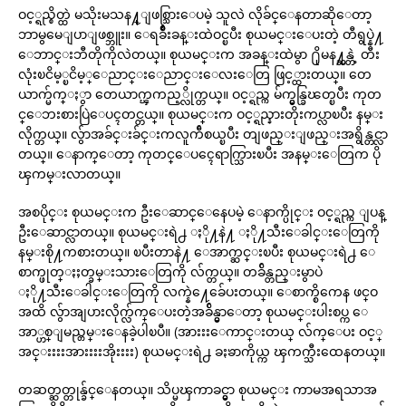
ဝင့္ရည္စိတ္ထဲ မသိုးမသန႔္ျဖစ္သြားေပမဲ့ သူလဲ လိုခ်င္ေနတာဆိုေတာ့
ဘာမွမေျပာျဖစ္ဘူး။ ေရခ်ိဳးခန္းထဲဝင္ၿပီး စုယမင္းေပးတဲ့ တီရွပ္နဲ႔
ေဘာင္းဘီတိုကိုလဲတယ္။ စုယမင္းက အခန္းထဲမွာ ႐ိုမန႔္ဆန္တဲ့ တီး
လုံးၿငိမ့္ၿငိမ့္ေညာင္းေညာင္းေလးေတြ ဖြင့္ထားတယ္။ တေ
ယာက္မ်က္ႏွာ တေယာက္ၾကည့္လိုက္တယ္။ ဝင့္ရည္က မ်က္မွန္ခြၽတ္ၿပီး ကုတ
င္ေဘးစားပြဲေပၚတင္တယ္။ စုယမင္းက ဝင့္ရည္နားတိုးကပ္လာၿပီး နမ္း
လိုက္တယ္။ လွ်ာအခ်င္းခ်င္းကလူက်ီစယ္ၿပီး တျဖည္းျဖည္းအရွိန္တင္လာ
တယ္။ ေနာက္ေတာ့ ကုတင္ေပၚေရာက္သြားၿပီး အနမ္းေတြက ပို
ၾကမ္းလာတယ္။
အစပိုင္း စုယမင္းက ဦးေဆာင္ေနေပမဲ့ ေနာက္ပိုင္း ဝင့္ရည္က ျပန္
ဦးေဆာင္လာတယ္။ စုယမင္းရဲ႕ ႏို႔နဲ႔ ႏို႔သီးေခါင္းေတြကို
နမ္းစို႔ကစားတယ္။ ၿပီးတာနဲ႔ ေအာက္ဆင္းၿပီး စုယမင္းရဲ႕ ေ
စာက္ဖုတ္ႏႈတ္ခမ္းသားေတြကို လ်က္တယ္။ တခ်ိန္တည္းမွာပဲ
ႏို႔သီးေခါင္းေတြကို လက္နဲ႔ေခ်ေပးတယ္။ ေစာက္စိကေန ဖင္ဝ
အထိ လွ်ာအျပားလိုက္လ်က္ေပးတဲ့အခ်ိန္မွာေတာ့ စုယမင္းပါးစပ္က ေ
အာ္ဟစ္ျမည္တမ္းေနခဲ့ပါၿပီ။ (အားးးေကာင္းတယ္ လ်က္ေပး ဝင့္
အင္းးးးအားးးးအိုးးးး) စုယမင္းရဲ႕ ခႏၶာကိုယ္က ၾကက္သီးထေနတယ္။
တဆတ္ဆတ္တုန္ခ်င္ေနတယ္။ သိပ္မၾကာခင္မွာ စုယမင္း ကာမအရသာအ