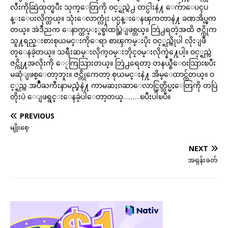
လီးကိုဆြဲထုတ္ၿပီး သုက္ေတြကို ဝင့္ရည္ရဲ႕ တင္ပါးနဲ႔ ေက်ာေပၚပ
န္းေပးလိုက္တယ္။ သုံးေလာက္လုံး ပင္ပန္းေနၾကတာနဲ႔ ခဏအိပ္ၾက
တယ္။ အဲဒီညက ေနာက္ထပ္ႏွစ္ခါထပ္ဆြဲျဖစ္တယ္။ ဘြဲ႕ရတဲ့အထိ ဇင္ကိုက
သူ႔ရည္းစားစုယမင္းကိုေရာ စာၾကမ္းပိုး ဝင့္ရည္ကိုပါ လိုးျဖဳ
တ္ေနခဲ့တယ္။ သရီးဆမ္းလိုက္ဝမ္းဘိုင္ဝမ္းလိုက္နဲ႔ေပါ့။ ဝင့္ရည္လဲ
ဇင္ကို႔အလိုးကို ေႂကြသြားတယ္။ ဘြဲ႕ရေတာ့ တနယ္စီေဝးသြားၿပီး
မဆုံျဖစ္ေတာ့ဘူး။ ဇင္ကိုကေတာ့ စုယမင္းနဲ႔ အိမ္ေထာင္က်တယ္။ ဝ
င့္ရည္က အပ်ိဳႀကီးနာမည္ခံနဲ႔ ကာမဆႏၵဆာေလာင္မြတ္သိပ္မႈေတြကို တပြဲ
တိုးပဲ ေျဖရွင္းေနခဲ့ပါေတာ့တယ္………ၿပီးပါၿပီ။
PREVIOUS
မျိုးစေ့
NEXT
အရုန်းခတ်