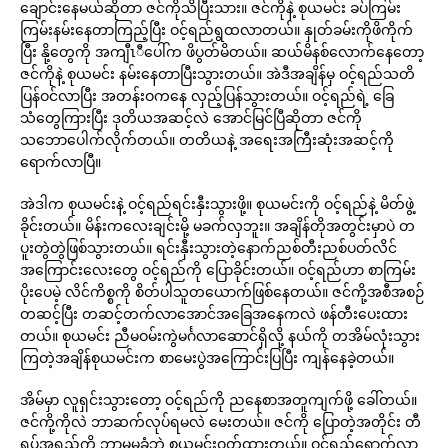
ချောင်းနေမယ်ဆိုတာ ဇင်ကိုသိပြီးသား။ ဇင်ကိုနဲ့ စုယမင်း ခပ်ကြမ်း
ကြမ်းနမ်းနေတာကြည့်ပြီး ဝင့်ရည်ရွထလာတယ်။ နှုတ်ခမ်းကိုဖိကိုက်
ပြီး နို့တွေကို အကျီၤီပေါ်က ဖိပွတ်မိတယ်။ ဆယ်မိနစ်လောက်နေတော့
ဇင်ကိုနဲ့ စုယမင်း နမ်းနေတာပြီးသွားတယ်။ အဲဒီအချိန်မှ ဝင့်ရည်သတိ
ပြန်ဝင်လာပြီး အတန်းဝကနေ လှည့်ပြန်သွားတယ်။ ဝင့်ရည်ရဲ့ ခြေ
သံတွေကြားပြီး ဒုတိယအဆင့်လဲ အောင်မြင်ပြီဆိုတာ ဇင်ကို
သဘောပေါက်လိုက်တယ်။ တတိယနဲ့ အရေးအကြီးဆုံးအဆင့်ကို
ရောက်လာပြီ။
အဲဒါက စုယမင်းနဲ့ ဝင့်ရည်ရင်းနှီးသွားဖို့။ စုယမင်းကို ဝင့်ရည်နဲ့ မိတ်ဖွဲ့
ခိုင်းတယ်။ မိန်းကလေးချင်းမို့ မခက်လှဘူး။ အချိန်တိုအတွင်းမှာပဲ တ
ပူးတွဲတွဲဖြစ်သွားတယ်။ ရင်းနှီးသွားတဲ့နောက်ညစ်တီးညစ်ပတ်လိင်
အကြောင်းလေးတွေ ဝင့်ရည်ကို ပြောခိုင်းတယ်။ ဝင့်ရည်ဟာ စာကြမ်း
ပိုးပေမဲ့ လိင်ကိစ္စကို စိတ်ပါသူတယောက်ဖြစ်နေတယ်။ ဇင်ကို့အစီအစဉ်
တဆင့်ပြီး တဆင့်တက်လာအောင်အခြေအနေကလဲ ဖန်တီးပေးထား
တယ်။ စုယမင်း ညီမဝမ်းကွဲမင်္ဂလာဆောင်ရှိလို့ နယ်ကို တအိမ်လုံးသွား
ကြတဲ့အချိန်စုယမင်းက စာမေးပွဲအကြောင်းပြပြီး ကျန်နေခဲ့တယ်။
အိမ်မှာ လူရှင်းသွားတော့ ဝင့်ရည်ကို ညနေစာအတူကျက်ဖို့ ခေါ်တယ်။
ဇင်ကို့ကိုလဲ ဘာဆက်လုပ်ရမလဲ မေးတယ်။ ဇင်ကို ပြောတဲ့အတိုင်း တီ
ရှပ်အရှည်ကို ဘာမှမခံဘဲ စုယမင်းဝတ်ထားတယ်။ ဝင့်ရည်ရောက်လာ