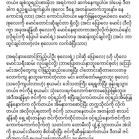
တယ်။ ချစ်သူရည်းစားမိုဘ အရင်ကလဲ ဆက်နေကျပါပဲ။ ဒါပေမဲ့ ဒီတ
ခါက ရည်ရွယ်ချက်နဲ့ပါ။ (စုလေး ဒီနေ့ အတန်းမတက်ဘူးနော်။ နေ
ကောင်းရဲ့လား) (အင်း ကောင်းပါတယ်။ မနက်ဖြန်တွေ့မယ်လေ မောင်)
(စုလေးကို မောင်တောင်းဆိုချင်တာ ရှိလို့) (အင်း ပြောလေ မောင်) (ဒီလို
ကွာ အခုအချိန်ထိ စုလေးကို မောင်နေရာတကာအလိုလိုက်ခဲ့တယ်နော်)
(လိုရင်းကို ပြောပါ မောင်ရဲ့) (မောင်တခု အဆန်းထွင်ချင်လို့) (အင်း ဘာ
ထွင်ချင်တာတဲ့လဲ။ စုလေးက လက်ခံပြီးသား)
(အရင်နားထောင်ကြည့်ပါဦး စုလေးရဲ့) (ဒါဆို ပြောလေ) (ဟို ဟိုလေ
မောင်သရီးဆမ်း လုပ်ချင်လို့) (ဘာပြောတယ်နှာဘူးကောင်စုတ်) (သြော်
မင်းအလိုတွေကျ ငါဖြည့်ဆည်းပေးရပြီး ငါတောင်းဆိုတာလေးတခု
လောက်ကျ နှာဘူးကောင်တဲ့လား၊ မင်း တော်တော်မမျှတဘူး စုလေး)
(သလေိုကျပါလားဟဲ့) စုယမင်း ဒေါသတကြီး ရေရွတ်ပြီး ဖုန်းချသွား
တယ်။ ဇင်ကိုနဲ့ စုယမင်း သုံးလေးရက်လောက်စကားမပြောဖြစ်ဘူး။
အဲဒီအချိန်မှာ ဇင်ကိုက ဝင့်ရည်ကို စပြီးချဉ်းကပ်တယ်။ ဝင့်ရည်အိမ်ပြန်
ချိန်နောက်က လိုက်တယ်။ အိမ်နားကစောင့်ပြီး တက္ကသိုလ်ကို လိုက်
တယ်။ အဲလိုလုပ်ရတာကို ဇင်ကို သာယာနေတယ်။ အတန်းထဲ စာသင်
ချိန်ဆို ရှေ့ဆုံးတန်းမှာ ဇင်ကိုတက်ထိုင်တယ်။ ဝင့်ရည်နောက်ဇင်ကိုတ
ကောက်ကောက်လိုက်တဲ့ သတင်းက တောမီးလို ပျံ့နှံ့သွားတယ်။ အဲဒါ
ကို စုယမင်းသိတော့ စိတ်ဆိုးပြီး ဇင်ကို့ဆီဖုန်းဆက်တယ်။ ဒီတခါ ဇင်
ကို့အလှည့်မို့ စုယမင်းဖုန်းဆက်တိုင်း ချပစ်တယ်။