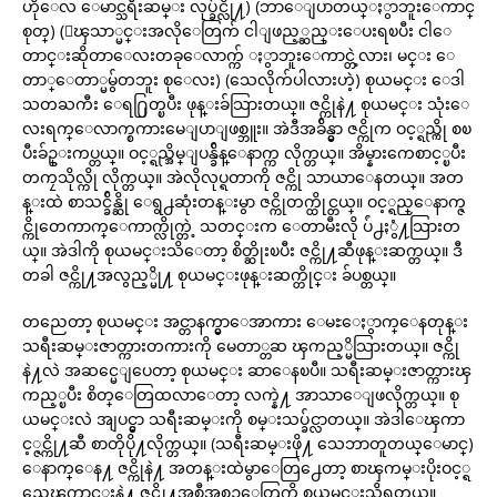
ဟိုေလ ေမာင္သရီးဆမ္း လုပ္ခ်င္လို႔) (ဘာေျပာတယ္ႏွာဘူးေကာင္
စုတ္) (ေၾသာ္မင္းအလိုေတြက် ငါျဖည့္ဆည္းေပးရၿပီး ငါေ
တာင္းဆိုတာေလးတခုေလာက္က် ႏွာဘူးေကာင္တဲ့လား၊ မင္း ေ
တာ္ေတာ္မမွ်တဘူး စုေလး) (သေလိုက်ပါလားဟဲ့) စုယမင္း ေဒါ
သတႀကီး ေရ႐ြတ္ၿပီး ဖုန္းခ်သြားတယ္။ ဇင္ကိုနဲ႔ စုယမင္း သုံးေ
လးရက္ေလာက္စကားမေျပာျဖစ္ဘူး။ အဲဒီအခ်ိန္မွာ ဇင္ကိုက ဝင့္ရည္ကို စၿ
ပီးခ်ဥ္းကပ္တယ္။ ဝင့္ရည္အိမ္ျပန္ခ်ိန္ေနာက္က လိုက္တယ္။ အိမ္နားကေစာင့္ၿပီး
တကၠသိုလ္ကို လိုက္တယ္။ အဲလိုလုပ္ရတာကို ဇင္ကို သာယာေနတယ္။ အတ
န္းထဲ စာသင္ခ်ိန္ဆို ေရွ႕ဆုံးတန္းမွာ ဇင္ကိုတက္ထိုင္တယ္။ ဝင့္ရည္ေနာက္ဇ
င္ကိုတေကာက္ေကာက္လိုက္တဲ့ သတင္းက ေတာမီးလို ပ်ံ႕ႏွံ႔သြားတ
ယ္။ အဲဒါကို စုယမင္းသိေတာ့ စိတ္ဆိုးၿပီး ဇင္ကို႔ဆီဖုန္းဆက္တယ္။ ဒီ
တခါ ဇင္ကို႔အလွည့္မို႔ စုယမင္းဖုန္းဆက္တိုင္း ခ်ပစ္တယ္။
တညေတာ့ စုယမင္း အင္တာနက္မွာေအာကား ေမႊေႏွာက္ေနတုန္း
သရီးဆမ္းဇာတ္ကားတကားကို မေတာ္တဆ ၾကည့္မိသြားတယ္။ ဇင္ကို
နဲ႔လဲ အဆင္မေျပေတာ့ စုယမင္း ဆာေနၿပီ။ သရီးဆမ္းဇာတ္ကားၾ
ကည့္ၿပီး စိတ္ေတြထလာေတာ့ လက္နဲ႔ အာသာေျဖလိုက္တယ္။ စု
ယမင္းလဲ အျပင္မွာ သရီးဆမ္းကို စမ္းသပ္ခ်င္လာတယ္။ အဲဒါေၾကာ
င့္ဇင္ကို႔ဆီ စာတိုပို႔လိုက္တယ္။ (သရီးဆမ္းဖို႔ သေဘာတူတယ္ေမာင္)
ေနာက္ေန႔ ဇင္ကိုနဲ႔ အတန္းထဲမွာေတြ႕ေတာ့ စာၾကမ္းပိုးဝင့္ရ
ည္အေၾကာင္းနဲ႔ ဇင္ကို႔အစီအစဥ္ေတြကို စုယမင္းသိရတယ္။