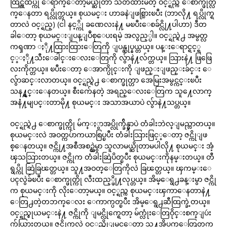
ထြဋ္အထိပ္ကို ေရာက္ေတာ့မယ္ဆိုတာ သတိထားမိတဲ့ ဝင့္ရည္က ေစာက္ဖုတ္လ်
က္ေနတာ ရပ္လိုက္တယ္။ စုယမင္း ဟာခနဲျဖစ္သြားၿပီး (ဘာလို႔ ရပ္လိုက္ရ
တာလဲ ဝင့္ရည္) (ငါ နင့္ကို ခဏေလးနဲ႔ မၿပီးေစခ်င္လို႔ပါဟာ) ဒီတ
ခါေတာ့ စုယမင္းျပန္ျပဳစုေပးရမဲ့ အလွည့္ပါ။ ဝင့္ရည္ရဲ႕ အမွတ္လ
ကၡဏာ ႏို႔ထြားထြားေတြကို ျပန္ဆုပ္နယ္တယ္။ ပန္းေရာင္ရင့္ရ
င့္ႏို႔သီးေခါင္းေလးေတြကို လွ်ာနဲ႔လ်က္တယ္။ သြားနဲ႔ ဖြဖြေ
လးကိုက္တယ္။ ၿပီးေတာ့ ေအာက္ပိုင္းကို ျဖည္းျဖည္းခ်င္း ေ
လွ်ာဆင္းလာတယ္။ ဝင့္ရည္ရဲ႕ ေစာက္ဖုတ္ဟာ အေမြးအမွင္ကင္းၿပီး
သန႔္ရွင္းေနတယ္။ စီးက်ေနတဲ့ အရည္ေလးေတြက သူ႔ေလာက္
အနံ႔မျပင္းတာမို႔ စုယမင္း အသာအယာပဲ လွ်ာနဲ႔သပ္တယ္။
ဝင့္ရည္ရဲ႕ ေစာက္ဖုတ္ကို မ်က္ႏွာအပ္လိုက္ခ်ိန္မွာပဲ တံခါးဘဲလ္ျမည္လာတယ္။
စုယမင္းလဲ အဝတ္ကပ်ာကယာစြပ္ၿပီး တံခါးသြားဖြင့္ေတာ့ ဇင္ကိုျဖ
စ္ေနတယ္။ ဇင္ကို႔အစီအစဥ္ထဲမွာ သူလာမယ္ဆိုတာမပါလို႔ စုယမင္း အံ့
ၾသသြားတယ္။ ဇင္ကိုက တံခါးဆြဲပိတ္ၿပီး စုယမင္းကိုနမ္းတယ္။ တီ
ရွပ္ကို ဆြဲခြၽတ္တယ္။ သူ႔အဝတ္ေတြကိုလဲ ခြၽတ္တယ္။ ၾကမ္းေ
ပၚလွဲခ်ၿပီး ေစာက္ဖုတ္ကို လီးထည့္ဖို႔လုပ္တယ္။ အိမ္ေရွ႕ခန္းမွာ ဇင္ကို
က စုယမင္းကို လိုးေတာ့မယ္။ ဝင့္ရည္က စုယမင္းၾကာေနတာနဲ႔
ေတြ႕တဲ့တဘက္ေလး ေကာက္ပတ္ၿပီး အိမ္ေရွ႕ဆီထြက္ခဲ့တယ္။
ဝင့္ရည္စုယမင္းနဲ႔ ဇင္ကိုကို ျမင္လိုက္ရေတာ့ မ်က္လုံးေတြဝိုင္းစက္ျပဴး
က်ယ္သြားတယ္။ ဇင္ကိုကလဲ ဝင့္ရည္ကိုျမင္ေတာ့ သူ႔အိပ္မက္ေတြတက