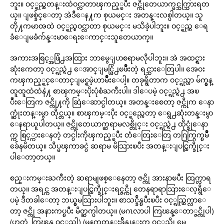
ဘူး။ ဝင့္ရည္အတန္းထဲဝင္လာတာၾကည့္ၿပီး ဇင္ကိုတေယာက္မင္သက္သြားရတ
ယ္။ ျဖစ္ခ်င္ေတာ့ အဲဒီေန႔က စုယမင္း အတန္းလစ္ပါတယ္။ သူ
တို႔ကမာၻထဲ ဝင့္ရည္စဝင္လာတာ စုယမင္း မသိခဲ့ပါဘူး။ ဝင့္ရည္က ေရ
ခံေျမခံက်န္းမာေရးေကာင္းသူတေယာက္။
အကားအစြင့္အဖြံ႕အထြား ဘာမွေျပာစရာမလိုပါဘူး။ အဲ အထင္ရွား
ဆုံးကေတာ့ ဝင့္ရည္ရဲ႕ ေအာင္ျမင္ဖြံ႕ၿဖိဳးတဲ့ ရင္သားေတြပါ။ အေဝး
ကၾကည့္ရင္ေတာင္ျမင္ရမဲ့ဟာမ်ိဳးေပါ့။ တခုရွိတာက ဝင့္ရည္ဟာ မ်က္မွန္
ထူထူထဲထဲနဲ႔ စာၾကမ္းပိုးပုံစံႀကီးပါ။ ဒါေပမဲ့ ဝင့္ရည္ရဲ႕ အၿ
ပဳံးေတြက ဇင္ကို႔ကို ဆြဲေဆာင္ပါတယ္။ အတန္းစေတာ့ ဇင္ကိုက ေနာ
က္ဆုံးတန္းမွာ ထိုင္တယ္။ စာၾကမ္းပိုး ဝင့္ရည္ကေတာ့ ေရွ႕ဆုံးတန္းမွာ
ေနရာယူပါတယ္။ ဇင္ကိုတေယာက္ဆရာမလစ္တိုင္း ဝင့္ရည္ရဲ႕ ထိုင္ခုံေနာ
က္က စြင့္ကားေနတဲ့ တင္ပါးကိုၾကည့္ၿပီး တံေတြးေတြ တဂြက္ဂြက္ၿမိဳ
ခ်ေနမိတယ္။ သိပ္မၾကာခင္ပဲ ဆရာမ မိသြားၿပီး အတန္းျပင္ထြက္ခိုင္း
ပါေတာ့တယ္။
စည္းကမ္းႀကီးတဲ့ ဆရာမျဖစ္ေနေတာ့ ဇင္ကို အားနာၿပီး ထြက္လာရ
တယ္။ အရင္က အတန္းျပင္ထြက္ခိုင္းရင္ဇင္ကို တေနရာရာသြားေလ့ရွိေ
ပမဲ့ ဒီတခါေတာ့ ဘယ္မွမသြားပါဘူး။ စာသင္ခ်ိန္ၿပီးၿပီး ဝင့္ရည္ထြက္လာေ
တာ့ ဇင္ကို အနားကပ္ၿပီး မိတ္ဆက္ပါတယ္။ (မဂၤလာပါ ကြၽန္ေတာ္ဇင္ကိုပါ)
(ဟုတ္ကဲ့ ကြၽန္မ ဝင့္ရည္ပါ) (မနက္အတန္းခ်ိန္တုန္းက ဝင့္ရည္ကို မေ