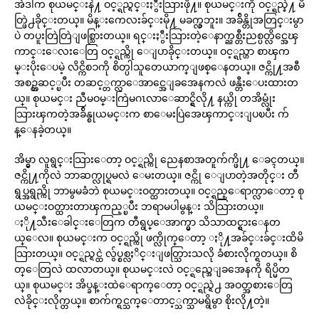
အဲဒါက စုယမင္းနဲ႔ ဝင့္ရည္ရင္းႏွီးသြားဖို႔။ စုယမင္းကို ဝင့္ရည္နဲ႔ မိ
တ္ဖြဲ႕ခိုင္းတယ္။ မိန္းကေလးခ်င္းမို႔ မခက္လွဘူး။ အခ်ိန္တိုအတြင္းမွာ
ပဲ တပူးတြဲတြဲျဖစ္သြားတယ္။ ရင္းႏွီးသြားတဲ့ေနာက္ညစ္တီးညစ္ပတ္လိင္အေၾ
ကာင္းေလးေတြ ဝင့္ရည္ကို ေျပာခိုင္းတယ္။ ဝင့္ရည္ဟာ စာၾက
မ္းပိုးေပမဲ့ လိင္ကိစၥကို စိတ္ပါသူတေယာက္ျဖစ္ေနတယ္။ ဇင္ကို႔အစီ
အစဥ္တဆင့္ၿပီး တဆင့္တက္လာေအာင္အေျခအေနကလဲ ဖန္တီးေပးထားတ
ယ္။ စုယမင္း ညီမဝမ္းကြဲမဂၤလာေဆာင္ရွိလို႔ နယ္ကို တအိမ္လုံး
သြားၾကတဲ့အခ်ိန္စုယမင္းက စာေမးပြဲအေၾကာင္းျပၿပီး က်
န္ေနခဲ့တယ္။
အိမ္မွာ လူရွင္းသြားေတာ့ ဝင့္ရည္ကို ညေနစာအတူက်က္ဖို႔ ေခၚတယ္။
ဇင္ကို႔ကိုလဲ ဘာဆက္လုပ္ရမလဲ ေမးတယ္။ ဇင္ကို ေျပာတဲ့အတိုင္း တီ
ရွပ္အရွည္ကို ဘာမွမခံဘဲ စုယမင္းဝတ္ထားတယ္။ ဝင့္ရည္ေရာက္လာေတာ့ စု
ယမင္းဝတ္ထားတာၾကည့္ၿပီး ဘရာမပါမွန္း သိသြားတယ္။
ႏို႔သီးေခါင္းေတြက တီရွပ္ေအာက္မွာ သိသာထင္ရွားေနတ
ယ္ေလ။ စုယမင္းက ဝင့္ရည္ကို ဖက္လိုက္ေတာ့ ႏို႔အခ်င္းခ်င္းထိမိ
သြားတယ္။ ဝင့္ရည္ရင္ထဲ လွ်ပ္စစ္လႈိင္းျဖတ္သြားသလို ခံစားလိုက္ရတယ္။ စိ
တ္ေတြလဲ ထလာတယ္။ စုယမင္းလဲ ဝင့္ရည္အေျခအေနကို ရိပ္မိတ
ယ္။ စုယမင္း အိပ္ခန္းထဲေရာက္ေတာ့ ဝင့္ရည္ရဲ႕ အဝတ္အစားေတြ
လဲခိုင္းလိုက္တယ္။ စာက်က္ရင္သက္ေတာင့္သက္သာမရွိမွာ စိုးလို႔တဲ့။