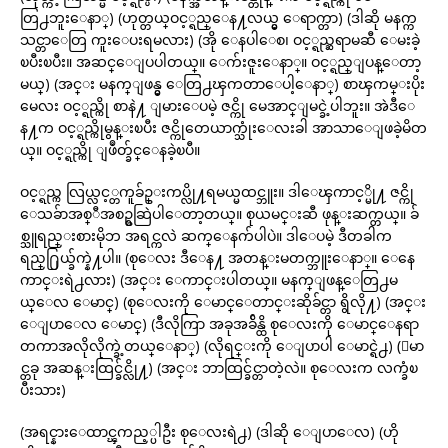
တြ႕ဘူးေနာ္) (ဟုတ္တယ္ဝင့္ရည္ေန႔လယ္မွ ေရာက္တာ) (ဒါဆို မနက္က
သင္တာေတြ ကူးေပးရမလား) (အို ေနပါေစ၊ ဝင့္ရည္ဆရာမဆီ ေမးခဲ့
ၿပီးၿပီး။ အဆင္ေျပပါတယ္။ ေက်းဇူးေနာ္။ ဝင့္ရည္ျပန္ေတာ့
မယ္) (အင္း မနက္ျဖန္မွ ေတြ႕ၾကတာေပါ့ေနာ္) စာၾကမ္းပိုး
မေလး ဝင့္ရည္ကို စာနဲ႔ ျမားေပမဲ့ ဇင္ကို မေအာင္ျမင္ခဲ့ပါဘူး။ အဲဒီေ
န႔က ဝင့္ရည္ကိုမွန္းၿပီး ဇင္ကိုတေယာက္သုံးေလးခါ အာသာေျဖခဲ့မိတ
ယ္။ ဝင့္ရည္ကို ျဖဳတ္ခ်င္ေနခဲ့ၿပီ။
ဝင့္ရည္က လြယ္လင့္တကူခ်ဥ္းကပ္လို႔ရမယ္မထင္ဘူး။ ဒါေၾကာင့္မို႔ ဇင္ကို
ေသခ်ာအစ္ီအစဥ္စဆြဲပါေတာ့တယ္။ စုယမင္းဆီ ဖုန္းဆက္တယ္။ ခ်
စ္သူရည္းစားမိုဘ အရင္ကလဲ ဆက္ေနက်ပါပဲ။ ဒါေပမဲ့ ဒီတခါက
ရည္႐ြယ္ခ်က္နဲ႔ပါ။ (စုေလး ဒီေန႔ အတန္းမတက္ဘူးေနာ္။ ေနေ
ကာင္းရဲ႕လား) (အင္း ေကာင္းပါတယ္။ မနက္ျဖန္ေတြ႕မ
ယ္ေလ ေမာင္) (စုေလးကို ေမာင္ေတာင္းဆိုခ်င္တာ ရွိလို႔) (အင္း
ေျပာေလ ေမာင္) (ဒီလိုကြာ အခုအခ်ိန္ထိ စုေလးကို ေမာင္ေနရာ
တကာအလိုလိုက္ခဲ့တယ္ေနာ္) (လိုရင္းကို ေျပာပါ ေမာင္ရဲ႕) (ေမာ
င္တခု အဆန္းထြင္ခ်င္လို႔) (အင္း ဘာထြင္ခ်င္တာတဲ့လဲ။ စုေလးက လက္ခံၿ
ပီးသား)
(အရင္နားေထာင္ၾကည့္ပါဦး စုေလးရဲ႕) (ဒါဆို ေျပာေလ) (ဟို