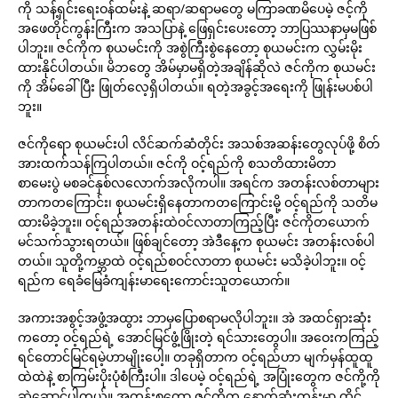
ကို သန့်ရှင်းရေးဝန်ထမ်းနဲ့ ဆရာ/ဆရာမတွေ မကြာခဏမိပေမဲ့ ဇင့်ကို
အဖေတိုင်ကွန်းကြီးက အသပြာနဲ့ ဖြေရှင်းပေးတော့ ဘာပြဿနာမှမဖြစ်
ပါဘူး။ ဇင်ကိုက စုယမင်းကို အစွဲကြီးစွဲနေတော့ စုယမင်းက လွှမ်းမိုး
ထားနိုင်ပါတယ်။ မိဘတွေ အိမ်မှာမရှိတဲ့အချိန်ဆိုလဲ ဇင်ကိုက စုယမင်း
ကို အိမ်ခေါ်ပြီး ဖြုတ်လေ့ရှိပါတယ်။ ရတဲ့အခွင့်အရေးကို ဖြုန်းမပစ်ပါ
ဘူး။
ဇင်ကိုရော စုယမင်းပါ လိင်ဆက်ဆံတိုင်း အသစ်အဆန်းတွေလုပ်ဖို့ စိတ်
အားထက်သန်ကြပါတယ်။ ဇင်ကို ဝင့်ရည်ကို စသတိထားမိတာ
စာမေးပွဲ မစခင်နှစ်လလောက်အလိုကပါ။ အရင်က အတန်းလစ်တာများ
တာကတကြောင်း၊ စုယမင်းရှိနေတာကတကြောင်းမို့ ဝင့်ရည်ကို သတိမ
ထားမိခဲ့ဘူး။ ဝင့်ရည်အတန်းထဲဝင်လာတာကြည့်ပြီး ဇင်ကိုတယောက်
မင်သက်သွားရတယ်။ ဖြစ်ချင်တော့ အဲဒီနေ့က စုယမင်း အတန်းလစ်ပါ
တယ်။ သူတို့ကမ္ဘာထဲ ဝင့်ရည်စဝင်လာတာ စုယမင်း မသိခဲ့ပါဘူး။ ဝင့်
ရည်က ရေခံမြေခံကျန်းမာရေးကောင်းသူတယောက်။
အကားအစွင့်အဖွံ့အထွား ဘာမှပြောစရာမလိုပါဘူး။ အဲ အထင်ရှားဆုံး
ကတော့ ဝင့်ရည်ရဲ့ အောင်မြင်ဖွံ့ဖြိုးတဲ့ ရင်သားတွေပါ။ အဝေးကကြည့်
ရင်တောင်မြင်ရမဲ့ဟာမျိုးပေါ့။ တခုရှိတာက ဝင့်ရည်ဟာ မျက်မှန်ထူထူ
ထဲထဲနဲ့ စာကြမ်းပိုးပုံစံကြီးပါ။ ဒါပေမဲ့ ဝင့်ရည်ရဲ့ အပြုံးတွေက ဇင်ကို့ကို
ဆွဲဆောင်ပါတယ်။ အတန်းစတော့ ဇင်ကိုက နောက်ဆုံးတန်းမှာ ထိုင်