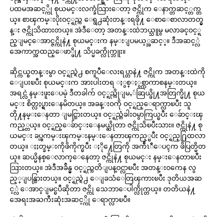
ပထမအဆင့္ကို စုယမင္းလက္ခံသြားေတာ့ ဇင္ကိုက ေနာက္တဆင့္တက္တ
ယ္။ စာၾကမ္းပိုးဝင့္ရည္က ေရွ႕ဆုံးတန္းရဖို႔ ေစာေစာလာတတ္မွ
န္း ဇင္ကိုသိထားတယ္။ အဲဒီေတာ့ အတန္းထဲဘယ္သူမွ မလာခင္ဝင့္ရ
ည္ျမင္ေအာင္ဇင္ကိုနဲ႔ စုယမင္းက နမ္းျပမယ့္အဆင့္။ ဒီအဆင့္လဲ
အေကာက္အထည္ေဖာ္ဖို႔ သိပ္မခက္လိုက္ဘူး။
ဆိုင္ကယ္စတန္းမွာ ဝင့္ရည္ရဲ႕ စကူပီေလးရပ္တာနဲ႔ ဇင္ကိုက အတန္းထဲကို
ေျပးၿပီး စုယမင္းက အားပါးတရ ႏွစ္ႏွစ္ကာကာစနမ္းတယ္။
အရင္လဲ နမ္းဖူးေပမဲ့ ဒီတခါက် ဝင့္ရည္ကိုျမႇဴဆြယ္ဖို႔အတြက္မို႔ စုယ
မင္း စိတ္လႈပ္ရွားေနမိတယ္။ အခန္းဝကို ဝင့္ရည္ေရာက္လာၿပီး သူ
တို႔နမ္းေနတာ ျမင္သြားတယ္။ ဝင့္ရည္တံခါးဝမွာကြယ္ၿပီး ေခ်ာင္းၾ
ကည့္တယ္။ ဝင့္ရည္ေခ်ာင္းေနမယ္ဆိုတာ ဇင္ကိုသိၿပီးသား။ ဇင္ကိုနဲ႔ စု
ယမင္း ခပ္ၾကမ္းၾကမ္းနမ္းေနတာၾကည့္ၿပီး ဝင့္ရည္႐ြထလာ
တယ္။ ႏႈတ္ခမ္းကိုဖိကိုက္ၿပီး ႏို႔ေတြကို အက်ီၤီေပၚက ဖိပြတ္မိတ
ယ္။ ဆယ္မိနစ္ေလာက္ေနေတာ့ ဇင္ကိုနဲ႔ စုယမင္း နမ္းေနတာၿပီး
သြားတယ္။ အဲဒီအခ်ိန္မွ ဝင့္ရည္သတိျပန္ဝင္လာၿပီး အတန္းဝကေန လွ
ည့္ျပန္သြားတယ္။ ဝင့္ရည္ရဲ႕ ေျခသံေတြၾကားၿပီး ဒုတိယအဆ
င့္လဲ ေအာင္ျမင္ၿပီဆိုတာ ဇင္ကို သေဘာေပါက္လိုက္တယ္။ တတိယနဲ႔
အေရးအႀကီးဆုံးအဆင့္ကို ေရာက္လာၿပီ။