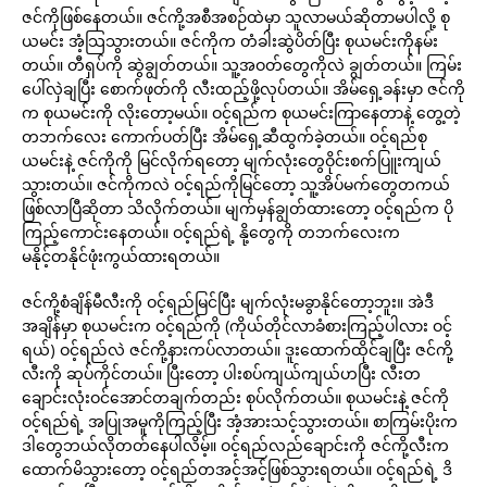
ဇင်ကိုဖြစ်နေတယ်။ ဇင်ကို့အစီအစဉ်ထဲမှာ သူလာမယ်ဆိုတာမပါလို့ စု
ယမင်း အံ့သြသွားတယ်။ ဇင်ကိုက တံခါးဆွဲပိတ်ပြီး စုယမင်းကိုနမ်း
တယ်။ တီရှပ်ကို ဆွဲချွတ်တယ်။ သူ့အဝတ်တွေကိုလဲ ချွတ်တယ်။ ကြမ်း
ပေါ်လှဲချပြီး စောက်ဖုတ်ကို လီးထည့်ဖို့လုပ်တယ်။ အိမ်ရှေ့ခန်းမှာ ဇင်ကို
က စုယမင်းကို လိုးတော့မယ်။ ဝင့်ရည်က စုယမင်းကြာနေတာနဲ့ တွေ့တဲ့
တဘက်လေး ကောက်ပတ်ပြီး အိမ်ရှေ့ဆီထွက်ခဲ့တယ်။ ဝင့်ရည်စု
ယမင်းနဲ့ ဇင်ကိုကို မြင်လိုက်ရတော့ မျက်လုံးတွေဝိုင်းစက်ပြူးကျယ်
သွားတယ်။ ဇင်ကိုကလဲ ဝင့်ရည်ကိုမြင်တော့ သူ့အိပ်မက်တွေတကယ်
ဖြစ်လာပြီဆိုတာ သိလိုက်တယ်။ မျက်မှန်ချွတ်ထားတော့ ဝင့်ရည်က ပို
ကြည့်ကောင်းနေတယ်။ ဝင့်ရည်ရဲ့ နို့တွေကို တဘက်လေးက
မနိုင့်တနိုင်ဖုံးကွယ်ထားရတယ်။
ဇင်ကို့စံချိန်မီလီးကို ဝင့်ရည်မြင်ပြီး မျက်လုံးမခွာနိုင်တော့ဘူး။ အဲဒီ
အချိန်မှာ စုယမင်းက ဝင့်ရည်ကို (ကိုယ်တိုင်လာခံစားကြည့်ပါလား ဝင့်
ရယ်) ဝင့်ရည်လဲ ဇင်ကို့နားကပ်လာတယ်။ ဒူးထောက်ထိုင်ချပြီး ဇင်ကို့
လီးကို ဆုပ်ကိုင်တယ်။ ပြီးတော့ ပါးစပ်ကျယ်ကျယ်ဟပြီး လီးတ
ချောင်းလုံးဝင်အောင်တချက်တည်း စုပ်လိုက်တယ်။ စုယမင်းနဲ့ ဇင်ကို
ဝင့်ရည်ရဲ့ အပြုအမူကိုကြည့်ပြီး အံ့အားသင့်သွားတယ်။ စာကြမ်းပိုးက
ဒါတွေဘယ်လိုတတ်နေပါလိမ့်။ ဝင့်ရည်လည်ချောင်းကို ဇင်ကို့လီးက
ထောက်မိသွားတော့ ဝင့်ရည်တအင့်အင့်ဖြစ်သွားရတယ်။ ဝင့်ရည်ရဲ့ ဒိ