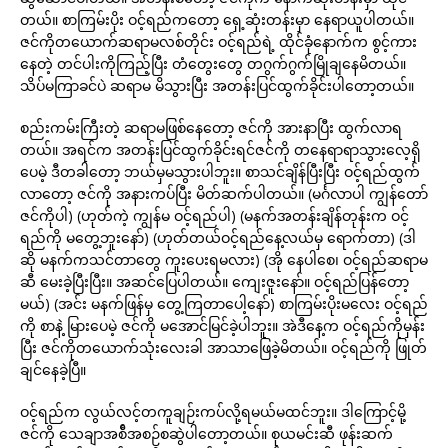
တယ်။ စာကြမ်းပိုး ဝင့်ရည်ကတော့ ရှေ့ဆုံးတန်းမှာ နေရာယူပါတယ်။
ဇင်ကိုတယောက်ဆရာမလစ်တိုင်း ဝင့်ရည်ရဲ့ ထိုင်ခုံနောက်က စွင့်ကား
နေတဲ့ တင်ပါးကိုကြည့်ပြီး တံတွေးတွေ တဂွက်ဂွက်မြိုချနေမိတယ်။
သိပ်မကြာခင်ပဲ ဆရာမ မိသွားပြီး အတန်းပြင်ထွက်ခိုင်းပါတော့တယ်။
စည်းကမ်းကြီးတဲ့ ဆရာမဖြစ်နေတော့ ဇင်ကို အားနာပြီး ထွက်လာရ
တယ်။ အရင်က အတန်းပြင်ထွက်ခိုင်းရင်ဇင်ကို တနေရာရာသွားလေ့ရှိ
ပေမဲ့ ဒီတခါတော့ ဘယ်မှမသွားပါဘူး။ စာသင်ချိန်ပြီးပြီး ဝင့်ရည်ထွက်
လာတော့ ဇင်ကို အနားကပ်ပြီး မိတ်ဆက်ပါတယ်။ (မင်္ဂလာပါ ကျွန်တော်
ဇင်ကိုပါ) (ဟုတ်ကဲ့ ကျွန်မ ဝင့်ရည်ပါ) (မနက်အတန်းချိန်တုန်းက ဝင့်
ရည်ကို မတွေ့ဘူးနော်) (ဟုတ်တယ်ဝင့်ရည်နေ့လယ်မှ ရောက်တာ) (ဒါ
ဆို မနက်ကသင်တာတွေ ကူးပေးရမလား) (အို နေပါစေ၊ ဝင့်ရည်ဆရာမ
ဆီ မေးခဲ့ပြီးပြီး။ အဆင်ပြေပါတယ်။ ကျေးဇူးနော်။ ဝင့်ရည်ပြန်တော့
မယ်) (အင်း မနက်ဖြန်မှ တွေ့ကြတာပေါ့နော်) စာကြမ်းပိုးမလေး ဝင့်ရည်
ကို စာနဲ့ မြားပေမဲ့ ဇင်ကို မအောင်မြင်ခဲ့ပါဘူး။ အဲဒီနေ့က ဝင့်ရည်ကိုမှန်း
ပြီး ဇင်ကိုတယောက်သုံးလေးခါ အာသာဖြေခဲ့မိတယ်။ ဝင့်ရည်ကို ဖြုတ်
ချင်နေခဲ့ပြီ။
ဝင့်ရည်က လွယ်လင့်တကူချဉ်းကပ်လို့ရမယ်မထင်ဘူး။ ဒါကြောင့်မို့
ဇင်ကို သေချာအစ်ီအစဉ်စဆွဲပါတော့တယ်။ စုယမင်းဆီ ဖုန်းဆက်