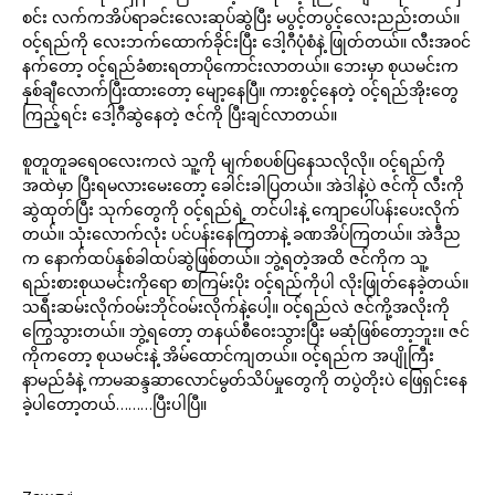
စင်း လက်ကအိပ်ရာခင်းလေးဆုပ်ဆွဲပြီး မပွင့်တပွင့်လေးညည်းတယ်။
ဝင့်ရည်ကို လေးဘက်ထောက်ခိုင်းပြီး ဒေါ့ဂီပုံစံနဲ့ ဖြုတ်တယ်။ လီးအဝင်
နက်တော့ ဝင့်ရည်ခံစားရတာပိုကောင်းလာတယ်။ ဘေးမှာ စုယမင်းက
နှစ်ချီလောက်ပြီးထားတော့ မျော့နေပြီ။ ကားစွင့်နေတဲ့ ဝင့်ရည်အိုးတွေ
ကြည့်ရင်း ဒေါ့ဂီဆွဲနေတဲ့ ဇင်ကို ပြီးချင်လာတယ်။
စူတူတူခရေဝလေးကလဲ သူ့ကို မျက်စပစ်ပြနေသလိုလို။ ဝင့်ရည်ကို
အထဲမှာ ပြီးရမလားမေးတော့ ခေါင်းခါပြတယ်။ အဲဒါနဲ့ပဲ ဇင်ကို လီးကို
ဆွဲထုတ်ပြီး သုက်တွေကို ဝင့်ရည်ရဲ့ တင်ပါးနဲ့ ကျောပေါ်ပန်းပေးလိုက်
တယ်။ သုံးလောက်လုံး ပင်ပန်းနေကြတာနဲ့ ခဏအိပ်ကြတယ်။ အဲဒီည
က နောက်ထပ်နှစ်ခါထပ်ဆွဲဖြစ်တယ်။ ဘွဲ့ရတဲ့အထိ ဇင်ကိုက သူ့
ရည်းစားစုယမင်းကိုရော စာကြမ်းပိုး ဝင့်ရည်ကိုပါ လိုးဖြုတ်နေခဲ့တယ်။
သရီးဆမ်းလိုက်ဝမ်းဘိုင်ဝမ်းလိုက်နဲ့ပေါ့။ ဝင့်ရည်လဲ ဇင်ကို့အလိုးကို
ကြွေသွားတယ်။ ဘွဲ့ရတော့ တနယ်စီဝေးသွားပြီး မဆုံဖြစ်တော့ဘူး။ ဇင်
ကိုကတော့ စုယမင်းနဲ့ အိမ်ထောင်ကျတယ်။ ဝင့်ရည်က အပျိုကြီး
နာမည်ခံနဲ့ ကာမဆန္ဒဆာလောင်မွတ်သိပ်မှုတွေကို တပွဲတိုးပဲ ဖြေရှင်းနေ
ခဲ့ပါတော့တယ်………ပြီးပါပြီ။