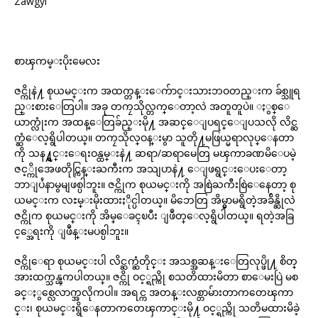
Zawgyi
စာၾကမ္းပိုးမေလး
ဇင္ကိုနဲ႔ စုယမင္းက အထက္တန္းေက်ာင္းသားဘဝတည္းက ခ်စ္သူရ
ည္းစားေတြပါ။ အခု တကၠသိုလ္တက္ေတာ့လဲ အတူတူပဲ။ ႏွစ္ေ
ယာက္လုံးက အထန္ေတြခ်ည္းမို႔ အဆင္ေျပရင္ေျပသလို လိင္ဆ
က္ဆံေလ့ရွိပါတယ္။ တကၠသိုလ္ဝန္းမွာ သူတို႔မဖြယ္မရာလုပ္ေနတာ
ကို သန႔္ရွင္းေရးဝန္ထမ္းနဲ႔ ဆရာ/ဆရာမေတြ မၾကာခဏမိေပမဲ့
ဇင့္ကိုအေဖတိုင္ကြန္းႀကီးက အသျပာနဲ႔ ေျဖရွင္းေပးေတာ့
ဘာျပႆနာမွမျဖစ္ပါဘူး။ ဇင္ကိုက စုယမင္းကို အစြဲႀကီးစြဲေနေတာ့ စု
ယမင္းက လႊမ္းမိုးထားႏိုင္ပါတယ္။ မိဘေတြ အိမ္မွာမရွိတဲ့အခ်ိန္ဆိုလဲ
ဇင္ကိုက စုယမင္းကို အိမ္ေခၚၿပီး ျဖဳတ္ေလ့ရွိပါတယ္။ ရတဲ့အခြ
င့္အေရးကို ျဖဳန္းမပစ္ပါဘူး။
ဇင္ကိုေရာ စုယမင္းပါ လိင္ဆက္ဆံတိုင္း အသစ္အဆန္းေတြလုပ္ဖို႔ စိတ္
အားထက္သန္ၾကပါတယ္။ ဇင္ကို ဝင့္ရည္ကို စသတိထားမိတာ စာေမးပြဲ မစ
ခင္ႏွစ္လေလာက္အလိုကပါ။ အရင္က အတန္းလစ္တာမ်ားတာကတေၾကာ
င္း၊ စုယမင္းရွိေနတာကတေၾကာင္းမို႔ ဝင့္ရည္ကို သတိမထားမိခဲ့