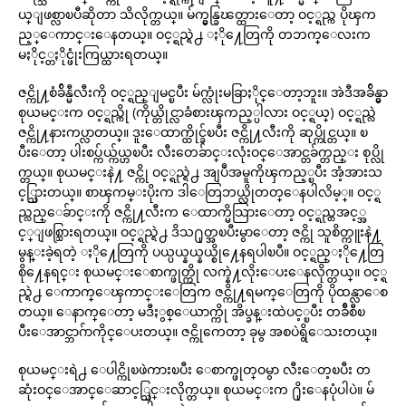
ယ္ျဖစ္လာၿပီဆိုတာ သိလိုက္တယ္။ မ်က္မွန္ခြၽတ္ထားေတာ့ ဝင့္ရည္က ပိုၾက
ည့္ေကာင္းေနတယ္။ ဝင့္ရည္ရဲ႕ ႏို႔ေတြကို တဘက္ေလးက
မႏိုင့္တႏိုင္ဖုံးကြယ္ထားရတယ္။
ဇင္ကို႔စံခ်ိန္မီလီးကို ဝင့္ရည္ျမင္ၿပီး မ်က္လုံးမခြာႏိုင္ေတာ့ဘူး။ အဲဒီအခ်ိန္မွာ
စုယမင္းက ဝင့္ရည္ကို (ကိုယ္တိုင္လာခံစားၾကည့္ပါလား ဝင့္ရယ္) ဝင့္ရည္လဲ
ဇင္ကို႔နားကပ္လာတယ္။ ဒူးေထာက္ထိုင္ခ်ၿပီး ဇင္ကို႔လီးကို ဆုပ္ကိုင္တယ္။ ၿ
ပီးေတာ့ ပါးစပ္က်ယ္က်ယ္ဟၿပီး လီးတေခ်ာင္းလုံးဝင္ေအာင္တခ်က္တည္း စုပ္လို
က္တယ္။ စုယမင္းနဲ႔ ဇင္ကို ဝင့္ရည္ရဲ႕ အျပဳအမူကိုၾကည့္ၿပီး အံ့အားသ
င့္သြားတယ္။ စာၾကမ္းပိုးက ဒါေတြဘယ္လိုတတ္ေနပါလိမ့္။ ဝင့္ရ
ည္လည္ေခ်ာင္းကို ဇင္ကို႔လီးက ေထာက္မိသြားေတာ့ ဝင့္ရည္တအင့္အ
င့္ျဖစ္သြားရတယ္။ ဝင့္ရည္ရဲ႕ ဒိသ႐ုတ္အၿပီးမွာေတာ့ ဇင္ကို သူစိတ္ကူးနဲ႔
မွန္းခဲ့ရတဲ့ ႏို႔ေတြကို ပယ္ပယ္နယ္နယ္စို႔ေနရပါၿပီ။ ဝင့္ရည္ႏို႔ေတြ
စို႔ေနရင္း စုယမင္းေစာက္ဖုတ္ကို လက္နဲ႔လိုးေပးေနလိုက္တယ္။ ဝင့္ရ
ည္ရဲ႕ ေကာက္ေၾကာင္းေတြက ဇင္ကို႔ရမက္ေတြကို ပိုထန္လာေစ
တယ္။ ေနာက္ေတာ့ မဒီႏွစ္ေယာက္ကို အိပ္ခန္းထဲပင့္ၿပီး တခ်ီစီၿ
ပီးေအာင္ဘာဂ်ာကိုင္ေပးတယ္။ ဇင္ကိုကေတာ့ ခုမွ အစပဲရွိေသးတယ္။
စုယမင္းရဲ႕ ေပါင္ကိုၿဖဲကားၿပီး ေစာက္ဖုတ္ဝမွာ လီးေတ့ၿပီး တ
ဆုံးဝင္ေအာင္ေဆာင့္သြင္းလိုက္တယ္။ စုယမင္းက ႐ိုးေနပုံပါပဲ။ မ်