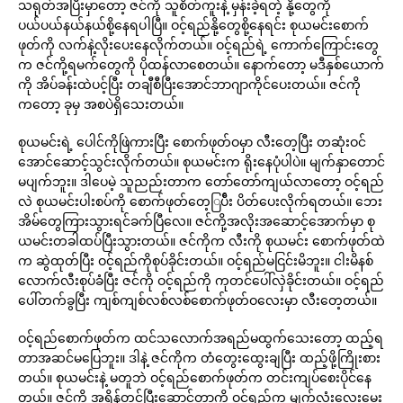
သရုတ်အပြီးမှာတော့ ဇင်ကို သူစိတ်ကူးနဲ့ မှန်းခဲ့ရတဲ့ နို့တွေကို
ပယ်ပယ်နယ်နယ်စို့နေရပါပြီ။ ဝင့်ရည်နို့တွေစို့နေရင်း စုယမင်းစောက်
ဖုတ်ကို လက်နဲ့လိုးပေးနေလိုက်တယ်။ ဝင့်ရည်ရဲ့ ကောက်ကြောင်းတွေ
က ဇင်ကို့ရမက်တွေကို ပိုထန်လာစေတယ်။ နောက်တော့ မဒီနှစ်ယောက်
ကို အိပ်ခန်းထဲပင့်ပြီး တချီစီပြီးအောင်ဘာဂျာကိုင်ပေးတယ်။ ဇင်ကို
ကတော့ ခုမှ အစပဲရှိသေးတယ်။
စုယမင်းရဲ့ ပေါင်ကိုဖြဲကားပြီး စောက်ဖုတ်ဝမှာ လီးတေ့ပြီး တဆုံးဝင်
အောင်ဆောင့်သွင်းလိုက်တယ်။ စုယမင်းက ရိုးနေပုံပါပဲ။ မျက်နှာတောင်
မပျက်ဘူး။ ဒါပေမဲ့ သူညည်းတာက တော်တော်ကျယ်လာတော့ ဝင့်ရည်
လဲ စုယမင်းပါးစပ်ကို စောက်ဖုတ်တေ့ြပ်ီး ပိတ်ပေးလိုက်ရတယ်။ ဘေး
အိမ်တွေကြားသွားရင်ခက်ပြီလေ။ ဇင်ကို့အလိုးအဆောင့်အောက်မှာ စု
ယမင်းတခါထပ်ပြီးသွားတယ်။ ဇင်ကိုက လီးကို စုယမင်း စောက်ဖုတ်ထဲ
က ဆွဲထုတ်ပြီး ဝင့်ရည်ကိုစုပ်ခိုင်းတယ်။ ဝင့်ရည်မငြင်းမိဘူး။ ငါးမိနစ်
လောက်လီးစုပ်ခံပြီး ဇင်ကို ဝင့်ရည်ကို ကုတင်ပေါ်လှဲခိုင်းတယ်။ ဝင့်ရည်
ပေါ်တက်ခွပြီး ကျစ်ကျစ်လစ်လစ်စောက်ဖုတ်ဝလေးမှာ လီးတေ့တယ်။
ဝင့်ရည်စောက်ဖုတ်က ထင်သလောက်အရည်မထွက်သေးတော့ ထည့်ရ
တာအဆင်မပြေဘူး။ ဒါနဲ့ ဇင်ကိုက တံတွေးထွေးချပြီး ထည့်ဖို့ကြိုးစား
တယ်။ စုယမင်းနဲ့ မတူဘဲ ဝင့်ရည်စောက်ဖုတ်က တင်းကျပ်စေးပိုင်နေ
တယ်။ ဇင်ကို အရှိန်တင်ပြီးဆောင့်တာကို ဝင့်ရည်က မျက်လုံးလေးမှေး