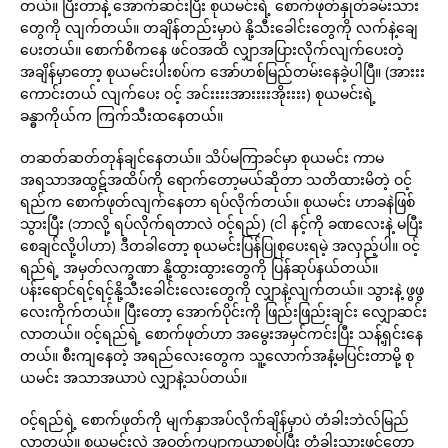
တယ်။ ပြီးတာနဲ့ အောက်ဆင်းပြီး စုယမင်းရဲ့ စောက်ဖုတ်နှုတ်ခမ်းသား
တွေကို လျက်တယ်။ တချိန်တည်းမှာပဲ နို့သီးခေါင်းတွေကို လက်နဲ့ချေ
ပေးတယ်။ စောက်စိကနေ ဖင်ဝအထိ လျှာအပြားလိုက်လျက်ပေးတဲ့
အချိန်မှာတော့ စုယမင်းပါးစပ်က အော်ဟစ်မြည်တမ်းနေခဲ့ပါပြီ။ (အားးး
ကောင်းတယ် လျက်ပေး ဝင့် အင်းးးးအားးးးအိုးးးး) စုယမင်းရဲ့
ခန္ဓာကိုယ်က ကြက်သီးထနေတယ်။
တဆတ်ဆတ်တုန်ချင်နေတယ်။ သိပ်မကြာခင်မှာ စုယမင်း ကာမ
အရသာအထွဋ်အထိပ်ကို ရောက်တော့မယ်ဆိုတာ သတိထားမိတဲ့ ဝင့်
ရည်က စောက်ဖုတ်လျက်နေတာ ရပ်လိုက်တယ်။ စုယမင်း ဟာခနဲဖြစ်
သွားပြီး (ဘာလို့ ရပ်လိုက်ရတာလဲ ဝင့်ရည်) (ငါ နင့်ကို ခဏလေးနဲ့ မပြီး
စေချင်လို့ပါဟာ) ဒီတခါတော့ စုယမင်းပြန်ပြုစုပေးရမဲ့ အလှည့်ပါ။ ဝင့်
ရည်ရဲ့ အမှတ်လက္ခဏာ နို့ထွားထွားတွေကို ပြန်ဆုပ်နယ်တယ်။
ပန်းရောင်ရင့်ရင့်နို့သီးခေါင်းလေးတွေကို လျှာနဲ့လျက်တယ်။ သွားနဲ့ ဖွဖွ
လေးကိုက်တယ်။ ပြီးတော့ အောက်ပိုင်းကို ဖြည်းဖြည်းချင်း လျှောဆင်း
လာတယ်။ ဝင့်ရည်ရဲ့ စောက်ဖုတ်ဟာ အမွေးအမှင်ကင်းပြီး သန့်ရှင်းနေ
တယ်။ စီးကျနေတဲ့ အရည်လေးတွေက သူ့လောက်အနံ့မပြင်းတာမို့ စု
ယမင်း အသာအယာပဲ လျှာနဲ့သပ်တယ်။
ဝင့်ရည်ရဲ့ စောက်ဖုတ်ကို မျက်နှာအပ်လိုက်ချိန်မှာပဲ တံခါးဘဲလ်မြည်
လာတယ်။ စုယမင်းလဲ အဝတ်ကပျာကယာစွပ်ပြီး တံခါးသွားဖွင့်တော့