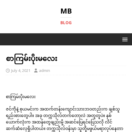
MB
BLOG
စာကြမ်းပိုးမလေး
July 4, 2021
admin
စာကြမ်းပိုးမလေး
ဇင်ကိုနဲ့ စုယမင်းက အထက်တန်းကျောင်းသားဘဝတည်းက ချစ်သူ
ရည်းစားတွေပါ။ အခု တက္ကသိုလ်တက်တော့လဲ အတူတူပဲ။ နှစ်
ယောက်လုံးက အထန်တွေချည်းမို့ အဆင်ပြေရင်ပြေသလို လိင်
ဆက်ဆံလေ့ရှိပါတယ်။ တက္ကသိုလ်ဝန်းမှာ သူတို့မဖွယ်မရာလုပ်နေတာ