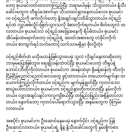
တော့ စုယမင်းဝတ်ထားတာကြည့်ပြီး ဘရာမပါမှန်း သိသွားတယ်။ နို့သီး
ခေါင်းတွေက တီရှပ်အောက်မှာ သိသာထင်ရှားနေတယ်လေ။ စုယမင်း
က ဝင့်ရည်ကို ဖက်လိုက်တော့ နို့အချင်းချင်းထိမိသွားတယ်။ ဝင့်ရည်
ရင်ထဲ လျှပ်စစ်လှိုင်းဖြတ်သွားသလို ခံစားလိုက်ရတယ်။ စိတ်တွေလဲ ထ
လာတယ်။ စုယမင်းလဲ ဝင့်ရည်အခြေအနေကို ရိပ်မိတယ်။ စုယမင်း
အိပ်ခန်းထဲရောက်တော့ ဝင့်ရည်ရဲ့ အဝတ်အစားတွေ လဲခိုင်းလိုက်
တယ်။ စာကျက်ရင်သက်တောင့်သက်သာမရှိမှာ စိုးလို့တဲ့။
ဝင့်ရည်စိတ်ထဲ မသိုးမသန့်ဖြစ်သွားပေမဲ့ သူလဲ လိုချင်နေတာဆိုတော့
ဘာမှမပြောဖြစ်ဘူး။ ရေချိုးခန်းထဲဝင်ပြီး စုယမင်းပေးတဲ့ တီရှပ်နဲ့
ဘောင်းဘီတိုကိုလဲတယ်။ စုယမင်းက အခန်းထဲမှာ ရိုမန့်ဆန်တဲ့ တီးလုံး
ငြိမ့်ငြိမ့်ညောင်းညောင်းလေးတွေ ဖွင့်ထားတယ်။ တယောက်မျက်နှာ တ
ယောက်ကြည့်လိုက်တယ်။ ဝင့်ရည်က မျက်မှန်ချွတ်ပြီး ကုတင်ဘေး
စားပွဲပေါ်တင်တယ်။ စုယမင်းက ဝင့်ရည်နားတိုးကပ်လာပြီး နမ်းလိုက်
တယ်။ လျှာအချင်းချင်းကလူကျီစယ်ပြီး တဖြည်းဖြည်းအရှိန်တင်လာ
တယ်။ နောက်တော့ ကုတင်ပေါ်ရောက်သွားပြီး အနမ်းတွေက ပိုကြမ်း
လာတယ်။
အစပိုင်း စုယမင်းက ဦးဆောင်နေပေမဲ့ နောက်ပိုင်း ဝင့်ရည်က ပြန်
ဦးဆောင်လာတယ်။ စုယမင်းရဲ့ နို့နဲ့ နို့သီးခေါင်းတွေကို နမ်းစို့ကစား