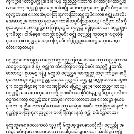
က္ႏွာေတာင္မပ်က္ဘူး။ ဒါေပမဲ့ သူညည္းတာက ေတာ္ေတာ္က်ယ္
လာေတာ့ ဝင့္ရည္လဲ စုယမင္းပါးစပ္ကို ေစာက္ဖုတ္ေတ့ျပ္ီး ပိတ္ေပး
လိုက္ရတယ္။ ေဘးအိမ္ေတြၾကားသြားရင္ခက္ၿပီေလ။ ဇင္ကို႔အလိုး
အေဆာင့္ေအာက္မွာ စုယမင္းတခါထပ္ၿပီးသြားတယ္။ ဇင္ကိုက လီးကို
စုယမင္း ေစာက္ဖုတ္ထဲက ဆြဲထုတ္ၿပီး ဝင့္ရည္ကိုစုပ္ခိုင္းတယ္။ ဝင့္ရည္မျင
င္းမိဘူး။ ငါးမိနစ္ေလာက္လီးစုပ္ခံၿပီး ဇင္ကို ဝင့္ရည္ကို ကုတင္ေပၚလွဲခို
င္းတယ္။ ဝင့္ရည္ေပၚတက္ခြၿပီး က်စ္က်စ္လစ္လစ္ေစာက္ဖုတ္ဝေလးမွာ
လီးေတ့တယ္။
ဝင့္ရည္ေစာက္ဖုတ္က ထင္သေလာက္အရည္မထြက္ေသးေတာ့ ထည့္ရတာအ
ဆင္မေျပဘူး။ ဒါနဲ႔ ဇင္ကိုက တံေတြးေထြးခ်ၿပီး ထည့္ဖို႔ႀကိဳး
စားတယ္။ စုယမင္းနဲ႔ မတူဘဲ ဝင့္ရည္ေစာက္ဖုတ္က တင္းက်ပ္ေစးပို
င္ေနတယ္။ ဇင္ကို အရွိန္တင္ၿပီးေဆာင့္တာကို ဝင့္ရည္က မ်က္လုံးေလးေမွးစ
င္း လက္ကအိပ္ရာခင္းေလးဆုပ္ဆြဲၿပီး မပြင့္တပြင့္ေလးညည္းတယ္။
ဝင့္ရည္ကို ေလးဘက္ေထာက္ခိုင္းၿပီး ေဒါ့ဂီပုံစံနဲ႔ ျဖဳတ္တယ္။ လီးအ
ဝင္နက္ေတာ့ ဝင့္ရည္ခံစားရတာပိုေကာင္းလာတယ္။ ေဘးမွာ စုယမ
င္းက ႏွစ္ခ်ီေလာက္ၿပီးထားေတာ့ ေမ်ာ့ေနၿပီ။ ကားစြင့္ေနတဲ့ ဝ
င့္ရည္အိုးေတြၾကည့္ရင္း ေဒါ့ဂီဆြဲေနတဲ့ ဇင္ကို ၿပီးခ်င္လာတယ္။
စူတူတူခေရဝေလးကလဲ သူ႔ကို မ်က္စပစ္ျပေနသလိုလို။ ဝင့္ရည္ကို အ
ထဲမွာ ၿပီးရမလားေမးေတာ့ ေခါင္းခါျပတယ္။ အဲဒါနဲ႔ပဲ ဇင္ကို