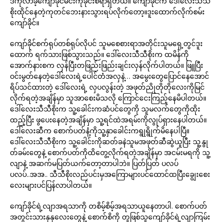
ဒီကိုလာခဲ့ကျော်ခိုင်မင်းကိုခိုင်းစရာရှိတယ်။ ကျော်ခိုင်က ဒေါ်လေးသီသီ
စိုးထိုင်နေတဲ့ကုတင်ဘေးနားသွားရပ်လိုက်တော့။ဒူးထောက်လိုက်စမ်း
ကျော်ခိုင်။
ကျော်ခိုင်စက်ရုပ်တစ်ရုပ်လိုပင် သူမစေစားရာအတိုင်းသူမရှေ့တွင်ဒူး
ထောက် ရက်သားဖြစ်သွားသည်။ ဒေါ်လေးသီသီစိုးက ထမိန်ကို
အောက်နားစက လှန်ပြီးတဖြည်းဖြည်းချင်းလှန်လိုက်ပါတယ်။ ဖြူပြီး
ဝင်းမွတ်နေတဲ့ဒေါ်လေးရဲ့ပေါင်တံအလှနဲ့… အမွေးတွေပြောင်နေအောင်
ရိပ်သင်ထားတဲ့ ဒေါ်လေးရဲ့ လှပလွန်းတဲ့ အဖုတ်ညိုတိုတိုလေးကိုမြင်
လိုက်ရတဲ့အချိန်မှာ သူအာစေးမိသလို ကြောင်ငေးကြည့်နေမိပါတယ်။
ဒေါ်လေးသီသီစိုးက သူ့ခေါင်းကဆံပင်တွေကို သူမလက်တွေကိုထိုး
ထည့်ပြီး ဖွပေးနေတဲ့အချိန်မှာ သူ့ရင်ထဲအရမ်းကိုလွုပ်ရှားနေပါတယ်။
ဒေါ်လေးဆီက စောက်ပတ်နံ့ကိုသူ့နှာခေါင်းကရွုရွိုက်မိနေပါပြီ။
ဒေါ်လေးသီသီစိုးက သူ့ခေါင်းကိုဆတ်ခနဲသူမအဖုတ်ဆီဆွဲယူပြီး သူ့နွု
တ်ခမ်းတွေနဲ့ စောက်ပတ်ကိုထိတွေ့လိုက်ရတဲ့အချိန်မှာ အငမ်းမရကို သူ့
လျာနဲ့ အဆက်မပြတ်ယက်တော့တာပါဘဲ။ ပြတ်ပြတ် ပလပ်
ပလပ်..အအ.. သီသီစိုးလည်ပင်းမှအကြောများပင်ထောင်ထပြီးချွေးစေး
လေးများပင်ပြန်လာပါတယ်။
ကျော်ခိုင်ရဲ့လျာအရသာကို တစိမ့်စိမ့်အရသာယူနေတာပါ. စောက်ပတ်
အတွင်းသားနုနုလေးတွေနဲ့ စောက်စိကို တူဖြစ်သူကျော်ခိုင်ရဲ့လျာကြမ်း