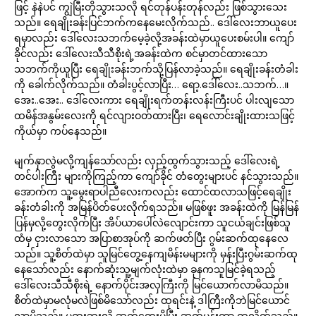
ဖြင့် နဲနဲပင် ကျွဲမြီးတိုသွားသလို ရင်တုန်ပန်းတုန်လည်း ဖြစ်သွားသေး
သည်။ ရေချိုးခန်းပြင်ဘက်ကနေမေးလိုက်သည်.. ဒေါ်လေးဘာယူပေး
ရမှာလည်း ဒေါ်လေးသဘက်မေ့ခဲ့လို့အခန်းထဲမှာယူပေးစမ်းပါ။ ကျော်
ခိုင်လည်း ဒေါ်လေးသီသီစိုးရဲ့အခန်းထဲက စင်မှာတင်ထားသော
သဘက်ကိုယူပြီး ရေချိုးခန်းဘက်သို့ပြန်လာခဲ့သည်။ ရေချိုးခန်းတံခါး
ကို ခေါက်လိုက်သည်။ တံခါးပွင့်လာပြီး… ရော့.ဒေါ်လေး..သဘက်…။
အေး..အေး.. ဒေါ်လေးကား ရေချိုးရက်တန်းလန်းကြီးပင် ပါးလျသော
ထမိန်အနွမ်းလေးကို ရင်လျားဝတ်ထားပြီး၊ ရေလောင်းချိုးထားသဖြင့်
ကိုယ်မှာ ကပ်နေသည်။
မျက်နှာလွဲမလို့ကျန်သော်လည်း လှည့်ထွက်သွားသည့် ဒေါ်လေးရဲ့
တင်ပါးကြီး များကိုကြည့်ကာ ကျော်ခိုင် တံတွေးများပင် နင်သွားသည်။
အောက်က သူ့မွေးရာပါညီလေးကလည်း ထောင်ထလာသဖြင့်ရေချိုး
ခန်းတံခါးကို အမြန်ပိတ်ပေးလိုက်ရသည်။ မဖြစ်ဖူး အခန်းထဲကို မြန်မြန်
ပြန်မှလို့တွေးလိုက်ပြီး အိပ်ယာပေါ်လဲလျောင်းကာ သူငယ်ချင်းဖြစ်သူ
ထံမှ ငှားလာသော အပြာစာအုပ်ကို ဆက်ဖတ်ပြီး ဂွမ်းဆက်ထုနေလေ
သည်။ သူ့စိတ်ထဲမှာ သူမြင်တွေ့နေကျမိန်းမများကို မှန်းပြီးဂွမ်းဆက်ထု
နေသော်လည်း နောက်ဆုံးသူ့မျက်လုံးထဲမှာ ခုနကသူမြင်ခဲ့ရသည့်
ဒေါ်လေးသီသီစိုးရဲ့ နောက်ပိုင်းအလှကြီးကို မြင်ယောက်လာမိသည်။
စိတ်ထဲမှာမလုံမလဲဖြစ်မိသော်လည်း ထုရင်းနဲ့ ဒါကြီးကိုဘဲမြင်ယောင်
လာမိသည်။ မထူးဘူးလို့ ဆက်တွေးမိပြီး ဆက်မှန်းကာ ထုလိုက်သည်။