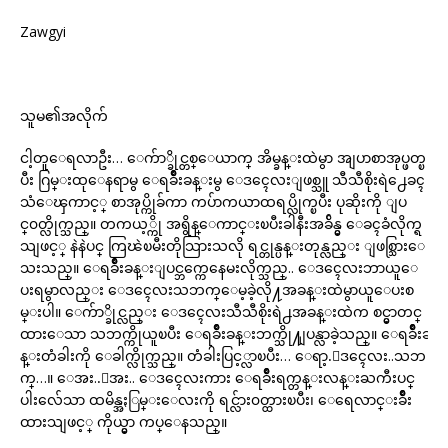
Zawgyi
သူမ၏အလိုက်
ငါ့တူေရလာဦး… ေက်ာ္ခိုင္တစ္ေယာက္ အိမ္ခန္းထဲမွာ အျပာစာအုပ္ဖတ္ၿ
ပီး ဂြမ္းထုေနရာမွ ေရခ်ိဳးခန္းမွ ေဒၚေလးျဖစ္သူ သီသီစိုးရဲ႕ေခၚ
သံေၾကာင့္ စာအုပ္ကိုခ်ကာ ကပ်ာကယာထရပ္လိုက္ၿပီး ပုဆိုးကို ျပ
င္၀တ္လိုက္သည္။ တကယ့္ကို အရွိန္ေကာင္းၿပီးခါနီးအခ်ိန္မွ ေခၚခံလိုက္ရ
သျဖင့္ နဲနဲပင္ ကြၽဲၿမီးတိုသြားသလို ရင္တုန္ပန္းတုန္လည္း ျဖစ္သြားေ
သးသည္။ ေရခ်ိဳးခန္းျပင္ဘက္ကေနေမးလိုက္သည္.. ေဒၚေလးဘာယူေ
ပးရမွာလည္း ေဒၚေလးသဘက္ေမ့ခဲ့လို႔အခန္းထဲမွာယူေပးစ
မ္းပါ။ ေက်ာ္ခိုင္လည္း ေဒၚေလးသီသီစိုးရဲ႕အခန္းထဲက စင္မွာတင္
ထားေသာ သဘက္ကိုယူၿပီး ေရခ်ိဳးခန္းဘက္သို႔ျပန္လာခဲ့သည္။ ေရခ်ိဳးခ
န္းတံခါးကို ေခါက္လိုက္သည္။ တံခါးပြင့္လာၿပီး… ေရာ့.ေဒၚေလး..သဘ
က္…။ ေအး..ေအး.. ေဒၚေလးကား ေရခ်ိဳးရက္တန္းလန္းႀကီးပင္
ပါးလ်ေသာ ထမိန္အႏြမ္းေလးကို ရင္လ်ား၀တ္ထားၿပီး၊ ေရေလာင္းခ်ိဳး
ထားသျဖင့္ ကိုယ္မွာ ကပ္ေနသည္။