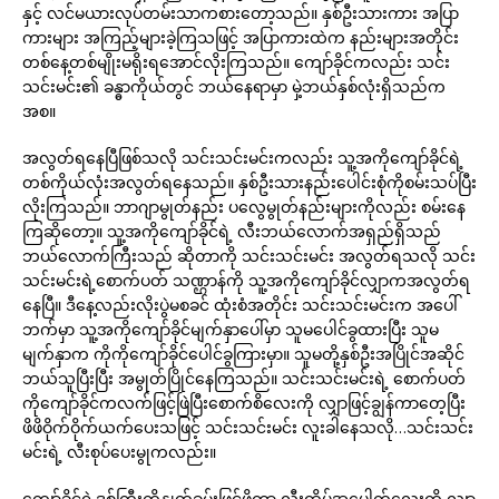
နှင့် လင်မယားလုပ်တမ်းသာကစားတော့သည်။ နှစ်ဦးသားကား အပြာ
ကားများ အကြည့်များခဲ့ကြသဖြင့် အပြာကားထဲက နည်းများအတိုင်း
တစ်နေ့တစ်မျိုးမရိုးရအောင်လိုးကြသည်။ ကျော်ခိုင်ကလည်း သင်း
သင်းမင်း၏ ခန္ဓာကိုယ်တွင် ဘယ်နေရာမှာ မှဲ့ဘယ်နှစ်လုံးရှိသည်က
အစ။
အလွတ်ရနေပြီဖြစ်သလို သင်းသင်းမင်းကလည်း သူ့အကိုကျော်ခိုင်ရဲ့
တစ်ကိုယ်လုံးအလွတ်ရနေသည်။ နှစ်ဦးသားနည်းပေါင်းစုံကိုစမ်းသပ်ပြီး
လိုးကြသည်။ ဘာဂျာမွုတ်နည်း ပလွေမွုတ်နည်းများကိုလည်း စမ်းနေ
ကြဆိုတော့။ သူ့အကိုကျော်ခိုင်ရဲ့ လီးဘယ်လောက်အရှည်ရှိသည်
ဘယ်လောက်ကြီးသည် ဆိုတာကို သင်းသင်းမင်း အလွတ်ရသလို သင်း
သင်းမင်းရဲ့စောက်ပတ် သဏ္ဌာန်ကို သူ့အကိုကျော်ခိုင်လျှာကအလွတ်ရ
နေပြီ။ ဒီနေ့လည်းလိုးပွဲမစခင် ထုံးစံအတိုင်း သင်းသင်းမင်းက အပေါ်
ဘက်မှာ သူ့အကိုကျော်ခိုင်မျက်နှာပေါ်မှာ သူမပေါင်ခွထားပြီး သူမ
မျက်နှာက ကိုကိုကျော်ခိုင်ပေါင်ခွကြားမှာ။ သူမတို့နှစ်ဦးအပြိုင်အဆိုင်
ဘယ်သူပြီးပြီး အမွုတ်ပြိုင်နေကြသည်။ သင်းသင်းမင်းရဲ့ စောက်ပတ်
ကိုကျော်ခိုင်ကလက်ဖြင့်ဖြဲပြီးစောက်စိလေးကို လျှာဖြင့်ချွန်ကာတေ့ပြီး
ဖိဖိဝိုက်ဝိုက်ယက်ပေးသဖြင့် သင်းသင်းမင်း လူးခါနေသလို…သင်းသင်း
မင်းရဲ့ လီးစုပ်ပေးမွုကလည်း။
ကျော်ခိုင်ရဲ့ဒစ်ကြီးကိုနွုတ်ခမ်းဖြင့်ဖိကာ လီးထိပ်အပေါက်လေးကို လျှာ