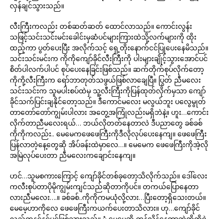
လှန်ချင်သွားသည်။
လီးကြီးကလည်း တစ်ဆတ်ဆတ် ထောင်လာသည်။ ကောင်းလွန်း
သဖြင့်သင်းသင်းမင်းခေါင်းမှဆံပင်များကြားထဲသို့လက်များကို ထိုး
ထည့်ကာ ပွတ်ပေးပြီး အလိုက်သင့် ရှေ့တိုးနောက်ငင်ပြုပေးနေမိသည်။
သင်းသင်းမင်းက ကိုကိုကျော်ခိုင်လီးကြီးကို ပါးများချိုင့်သွားအောင်ပင်
စိတ်ပါလက်ပါပင် စုပ်ပေးနေခြင်းဖြစ်သည်။ ဆက်တိုက်စုပ်လိုက်တော့
ကိုကို့လီးကြီးက ရော်ဘာတုတ်သဖွယ်ဖြစ်လာချေပြီ။ ပြွတ် ညီမလေး
သင်းသင်းက သူမပါးစပ်ထဲမှ သူ့လီးကြီးကိုပြန်ထုတ်လိုက်မှသာ ကျော်
ခိုင်သက်ပြင်းချနိုင်တော့သည်။ ဒီကောင်မလေး မလွယ်ဘူး ပလွေမွုတ်
တာတော်တော်ကျွမ်းပါလား အတွေ့အကြုံလည်းမရှိဘဲနဲ့။ ဟူး…ကောင်း
လိုက်တာညီမလေးရယ်… ဘယ်လိုတတ်နေတာလဲ ဒီပညာတွေ ခစ်ခစ်
ကိုကိုကလည်း.. မေမေကဖေဖေကြီးကိုဒီလိုလုပ်ပေးနေကျ။ ဖေဖေကြီး
ပြန်လာတဲ့နေ့တွေဆို အိပ်ခန်းထဲမှာလေ…။ မေမေက ဖေဖေကြီးကိုအဲ့လို
အမြဲလုပ်ပေးတာ ညီမလေးကချောင်းနေကျ။
ဟင်…သူမစကားကြောင့် ကျော်ခိုင်တစ်ခုတော့သိလိုက်သည်။ ဒေါ်လေး
ကလီးစုပ်တာပိုမိုကျွမ်းကျင်သည်ဆိုတာကိုပင်။ တကယ်ပြောနေတာ
လားညီမလေး….။ ခစ်ခစ်..ကိုကိုကမယုံလို့လား…ပြီးတော့ရှိသေးတယ်။
မေမေ့ဟာကိုလေ ဖေဖေကြီးကယက်ပေးတာသိလား။ ဟု…ကျော်ခိုင်
လည်တနင်နင်ပင်ဖြစ်သွားသည်။ ံ မေမေဆို တွန့်လိန်နေတာဘဲကိုကိုရဲ့