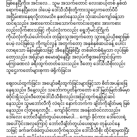
ဖြစ်နေပြီကိုး။ အင်းလေ… သူမ အသက်တောင် လေးဆယ့်တစ် နှစ်ထဲ
ရောက်နေပြီလေ။ ဒါပေမဲ့ ဒေါ်သီသီစိုးတို့ကားသူဌေးကတော်ပီပီ
အငြိမ်းစားနေရလို့လားမသိ။ နုဖတ်နေသည်။ သုံးဆယ်ကျော်ခန့်သာ
ထင်ရသည်။ အစားကောင်းအသောက်ကောင်းတွေစား အားကစား
လည်းလိုက်စားသဖြင့် ကိုယ်လုံးကလည်း ရွေဘိုမင်းကြိုက်
ကိုယ်လုံးကိုယ်ပေါက်ပင်။ တခြားသူအတွက်တော့ သွားရည်ယိုစရာဖြစ်
ပေမဲ့ လင်ဖြစ်သူ ကိုကျင်လွန် အတွက်တော့ အနှစ်နှစ်ဆယ်ခန့် ပေါင်း
လာရသော မိန်းမဖြစ်သဖြင့် အီနေပြီဖြစ်ပြီး တစ်ခါတစ်ရံမှသာ လုပ်ဖြစ်
တော့သည်။ အပြင်မှာ စမောဆွဲနေပြီး အလုပ်ကိစ္စအကြောင်းပြကာ
မကြာခဏလဲ ခရီးထွက်တတ်သေးသည်။ ဒီတော့ ဒေါ်သီသီစိုးလည်း
သူဌေးကတော်များစုကာ ဖဲရိုက်ခြင်း။
ဈေးဝယ်ထွက်ခြင်း၊ အပျော်ခရီးထွက်ခြင်းများဖြင့်သာ စိတ်အပန်းဖြေ
နေရသည်။ ဒီနေ့လည်း သင်္ဘောကပ္ပတိန်ကတော် ဒေါ်မြတ်မြတ်အိမ်မှာ
ဖဲဝိုင်းရှိသည်။ဒီတော့ဒေါ်သီသီစိုးလည်းအပြင်ထွက်ရန်ပြင်ဆင်
နေသည်။ သူမဘော်လီကို လဲရင်း နောက်ဘက်က ချိတ်ကိုချိတ်မရ ဖြစ်
နေသည်။ ငါ့တူရေလာဦး… ကျော်ခိုင်ကား အခန်းထဲဝင်လာသည်။
ဒေါ်လေး ဘော်လီချိတ်တွယ်ပေးစမ်းပါ…. ကျော် ခိုင်ကား ဒေါ်လေးရဲ့
အပေါ်ပိုင်းအလှကြောင့် ဘော်လီချိတ်တွယ်ပေးရာမှာ တုန်ယင်နေ
သဖြင့် ခက်ခက်ခဲခဲတွယ်ပေးလိုက်ရသည်။ ဒေါ်သီသီစိုး ထိုင်ရာမှထပြီး
သူ့ရှေ့တွင် ထမိန်လှဲနေသည့်အချိန်မှာ သလုံးသား တုတ်တုတ်ဝင်းဝင်း