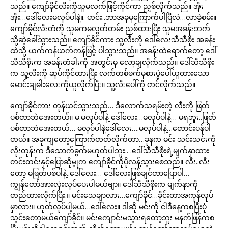
သည်။ ကျော်ခိုင်လီးကိုသူမလက်ဖြင့်ကိုင်ကာ ညှစ်လိုက်သည်။ အိုး
အိုး…ဒေါ်လေးမလုပ်ပါနဲ့။. ဟင်း..ဘာအခုမှကြောက်ပါပြီလဲ…လာခဲ့စမ်း။
ကျော်ခိုင်လီးတံကို သူမကမလွတ်တမ်း ညှစ်ထားပြီး သူမအခန်းဘက်
သို့ဆွဲခေါ်သွားသည်။ ကျော်ခိုင်ကား သူ့လီးကို ဒေါ်လေးသီသီစိုး အခန်း
ထဲသို့ ယက်ကန်ယက်ကန်ဖြင့် ပါသွားသည်။ အခန်းထဲရောက်တော့ ဒေါ်
သီသီစိုးက အခန်းတံခါးကို အတွင်းမှ လော့ချလိုက်သည်။ ဒေါ်သီသီစိုး
က သူ့လီးကို ဆုပ်ကိုင်ထားပြီး လက်တစ်ဖက်မှစားပွဲပေါ်ယူထားသော
မောင်းချဓါးလေးကိုယူလိုက်ပြီး။ သူ့လီးပေါ်ကို တင်လိုက်သည်။
ကျော်ခိုင်ကား တုန်ယင်သွားသည်… ဒီလောက်သရမ်းတဲ့ လီးကို ဖြတ်
ပစ်တာဘဲအေးတယ်။ မ.မလုပ်ပါနဲ့ ဒေါ်လေး…မလုပ်ပါနဲ့… မရဘူး..ဖြတ်
ပစ်တာဘဲအေးတယ်… မလုပ်ပါနဲ့ဒေါ်လေး….မလုပ်ပါနဲ့…တောင်းပန်ပါ
တယ်။ အခုကျတော့ကြောက်တတ်လိုက်တာ…ခုနက မင်း သင်းသင်းကို
လိုးတုန်းက ဒီသောက်ခွက်မဟုတ်ပါဘူး.. .ဒေါ်သီသီစိုးရဲ့မျက်နှာထား
တင်းတင်းနှင့်ပြောဆိုမွုက ကျော်ခိုင်ကိုပိုလန့်သွားစေသည်။ လီး..လီး
တော့ မဖြတ်ပစ်ပါနဲ့..ဒေါ်လေး… ဒေါ်လေးဖြစ်ချင်တာပြောပါ…
ကျွန်တော်အားလုံးလုပ်ပေးပါမယ်ဗျာ။ ဒေါ်သီသီစိုးက မျက်နှာကို
တည်ထားလိုက်ပြီး.။ မင်းသေချာလား…ကျော်ခိုင်…ခိုင်းတာအကုန်လုပ်
မှာလား။ ဟုတ်လုပ်ပါ့မယ်…ဒေါ်လေး။ ဒါဆို မင်းကို ငါဒီနေ့ကစပြီးပုံ
သွင်းတော့မယ်ကျော်ခိုင်။ မင်းကျောင်းမသွားရတော့ဘူး မနက်ဖြန်ကစ