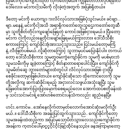
ပြီးမင်းကိုငါကျောင်းထုတ် လိုက်တော့မယ်။ ကျွန်တော်ဘာလုပ်ရမှာလဲ
ဒေါ်လေး။ မင်းကငါ့သမီးကို လိုးခဲ့တဲ့အတွက် အပြစ်ရှိတယ်။
ဒီတော့ မင်းကို ယောကျၤားလိင်လုပ်သားအဖြစ်ပုံသွင်းမယ်။ ခင်ဗျာ…
ဗျာ..မနေနဲ့..မင်းကိုငါ့အသိ အရာရှိကတော်တွေ၊သူဌေးကတော်တွေဆီ
မှာ သူတို့စိတ်တိုင်းကျဖျော်ဖြေရတဲ့ ကောင်အဖြစ်ငှားရမယ်.။ ပြီးတော့
မင်းက ငါ့ကိုလည်းနေ့တိုင်းဖျော်ဖြေရမယ်ကြားလား။ ဒေါ်သီသီစိုး
စကားကြောင့် ကျော်ခိုင်အံ့အားသင့်သွားသည်။ ငြင်းမယ်တော့မကြံ
နဲ့..လီးဖြတ်ပစ်မယ်..လို့ဆိုတာကြောင့် သူဘာမှပင်မပြောနိုင်ပါ။ တကယ်
တော့ ဒေါ်သီသီစိုးကား သူမတူဝမ်းကွဲကျော်ခိုင်က သူမကို မပစ်မှားဘဲ
သူမသမီးကိုမှ ချခဲ့တာကြောင့် စိတ်နာတာရောပေါင်းပြီး။ ကျော်ခိုင်ကို
သူမမိတ်ဆွေ ဘွားတော်များထံတွင်ပါ လိင်လုပ်သားအဖြစ် ငှားပြီး
စေခိုင်းတော့မှာဖြစ်ပါတယ်။ ကျော်ခိုင်ဆိုသော ထိုကောင်လေးကို သူမ
တို့အလိုကျ ဆက်ဆံခိုင်းရမည့် အငှားလင်သဖွယ်အသုံးချပြီး သူမ
ခြေဖဝါးအောက်ပြားပြားမှောက်စေရမည်လေ။ အောက်ထပ်စတိုခန်းထဲ
မှ သင်းသင်းမင်းရဲ့အော်ဟစ်တောင်းပန်သံကလည်း ဆူညံနေပြီ။
ဟင်း..ကောင်မ…အော်နေလိုက်တာမှတ်လောက်အောင်ဆုံးမလိုက်ဦး
မယ်..။ ဒေါ်သီသီစိုးက အခန်းပြင်ထွက်သွားသည်.. ကျော်ခိုင်ကိုတော့
သူမအခန်းထဲထည့်ကာ အပြင်မှသော့ပိတ်သွားလေသည်။ကျော်ခိုင်က
အခန်းက ကုတင်ပေါ်မှာငူငူငိုင်ငိုင်ဖြင့်ထိုင်နေသည်။ ခနအကြာမှာတော့