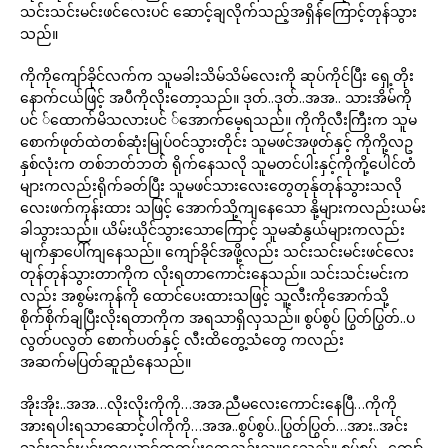
သင်းသင်းမင်းဖင်လေးပင် ဆောင့်ချလိုက်သည့်အရှိန်ကြောင့်တုန်သွား
သည်။
ကိုကိုကျော်ခိုင်လက်က သူမခါးသိမ်သိမ်လေးကို ဆုပ်ကိုင်ပြီး ရှေ့တိုး
နောက်ငယ်ဖြင့် အပီကိုလိုးတော့သည်။ ဒုတ်..ဒုတ်..အအ.. သားအိမ်ကို
ပင် ်ထောက်မိသလားပင် ်အောက်မေ့ရသည်။ ကိုကိုလီးကြီးက သူမ
စောက်ဖုတ်ထဲတစ်ဆုံးမြုပ်ဝင်သွားတိုင်း သူမဖင်အဖုတ်နှင့် ကိုကို့လဥ
နှစ်လုံးက တစ်ဘတ်ဘတ် ရိုက်နေသလို သူမတင်ပါးနှင့်ကိုကို့ပေါင်တံ
များကလည်းရိုက်ခတ်ပြီး သူမဖင်သားလေးတွေတုန်ုတုန်သွားသလို
လေးဖက်ကုန်းထား သဖြင့် အောက်သို့ကျနေသော နို့များကလည်းယမ်း
ခါသွားသည်။ ယိမ်းယိုင်သွားသောကြောင့် သူမဆံနွယ်များကလည်း
မျက်နှာပေါ်ကျနေသည်။ ကျော်ခိုင်အဖို့လည်း သင်းသင်းမင်းဖင်လေး
တုန်တုန်သွားတာကိုက လိုးရတာကောင်းနေသည်။ သင်းသင်းမင်းက
လည်း အစွမ်းကုန်ကို ထောင်ပေးထားသဖြင့် သူ့လီးကိုအောက်သို့
စိုက်စိုက်ချပြီးလိုးရတာကိုက အရသာရှိလှသည်။ စွပ်စွပ် ပြွတ်ပြွတ်..ပ
လွတ်ပလွတ် စောက်ပတ်နှင့် လီးထိတွေ့သံတွေ ကလည်း
အဆက်မပြတ်ဆူညံနေသည်။
အိုးအိုး..အအ…လိုးလိုးကိုကို…အအ.ညီမလေးကောင်းနေပြီ…ကိုကို
အားရပါးရသာဆောင့်ပါကိုကို…အအ..စွပ်စွပ်..ပြွတ်ပြွတ်…အား..အင်း
သင်းသင်းမင်းကယောင်ကတမ်းတွေညဉ်းညူနေသည်။ စွပ်စွပ်…ကျော်