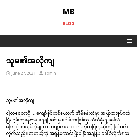
MB
BLOG
သူမ၏အလိုကျ
June 27, 2021
admin
သူမ၏အလိုကျ
ငါ့တူရေလာဦး… ကျော်ခိုင်တစ်ယောက် အိမ်ခန်းထဲမှာ အပြာစာအုပ်ဖတ်
ပြီး ဂွမ်းထုနေရာမှ ရေချိုးခန်းမှ ဒေါ်လေးဖြစ်သူ သီသီစိုးရဲ့ခေါ်သံ
ကြောင့် စာအုပ်ကိုချကာ ကပျာကယာထရပ်လိုက်ပြီး ပုဆိုးကို ပြင်ဝတ်
လိုက်သည်။ တကယ့်ကို အရှိန်ကောင်းပြီးခါနီးအချိန်မှ ခေါ်ခံလိုက်ရသ