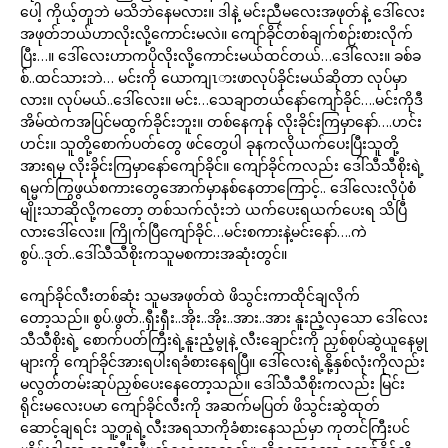
ပေါ့ ကိုယ့်တူဘဲ မသိဘဲနေမလား။ ဒါနဲ့ မင်းညီမလေးအဖုတ်နဲ့ ဒေါ်လေး
အဖုတ်ဘယ်ဟာလိုးလို့ကောင်းမလဲ။ ကျော်ခိုင်တစ်ချက်စဉ်းစားလိုက်
ပြီး…။ ဒေါ်လေးဟာကပိုလိုးလို့ကောင်းမယ်ထင်တယ်…ဒေါ်လေး။ ခစ်ခ
စ်..ထင်သားဘဲ… မင်းကို ယောကျၤားဖာလုပ်ခိုင်းမယ်ဆိုတာ လုပ်မှာ
လား။ လုပ်မယ်..ဒေါ်လေး။ မင်း…သေချာတယ်နော်ကျော်ခိုင်….မင်းကိုဒီ
အိမ်ထဲကအပြင်မထွက်ခိုင်းဘူး။ တစ်နေကုန် လိုးခိုင်းကြမှာနော်….ဟင်း
ဟင်း။ သူတို့စောက်ပတ်တွေ ဖင်တွေပါ ခုနကလိုယက်ပေးပြီးသူတို့
အားရမှ လိုးခိုင်းကြမှာနော်ကျော်ခိုင်။ ကျော်ခိုင်ကလည်း ဒေါ်သီသီစိုးရဲ့
ရမ္မက်ကြွဖွယ်စကားတွေအောက်မှာနစ်နေတာကြောင့်.. ဒေါ်လေးလိုပုံစံ
မျိုးသာဆိုလို့ကတော့ တစ်သက်လုံးဘဲ ယက်ပေးရယက်ပေးရ သိပြီ
လားဒေါ်လေး။ ကြိုက်ပြီကျော်ခိုင်…မင်းစကားနဲ့မင်းနော်….ကဲ
စွပ်..ဒုတ်..ဒေါ်သီသီစိုးကသူမစကားအဆုံးတွင်။
ကျော်ခိုင်လီးတစ်ဆုံး သူမအဖုတ်ထဲ ဖိသွင်းကာထိုင်ချလိုက်
တော့သည်။ စွပ်.ဖွတ်..ရှီးရှီး..အိုး..အိုး..အား..အား နူးညံ့လှသော ဒေါ်လေး
သီသီစိုးရဲ့ စောက်ပတ်ကြီးရဲ့နူးညံ့မွုနဲ့ လီးချောင်းကို ညှစ်စုပ်ဆွဲယူနေမွု
များကို ကျော်ခိုင်အားရပါးရခံစားနေရပြီ။ ဒေါ်လေးရဲ့နို့နှစ်လုံးကိုလည်း
မလွတ်တမ်းဆုပ်ညှစ်ပေးနေတော့သည်။ ဒေါ်သီသီစိုးကလည်း မြင်း
ရိုင်းမလေးပမာ ကျော်ခိုင်လီးကို အဆက်မပြတ် ဖိသွင်းဆွဲထုတ်
ဆောင့်ချရင်း သူ့တူရဲ့လီးအရသာကိုခံစားနေသည်မှာ ကုတင်ကြီးပင်