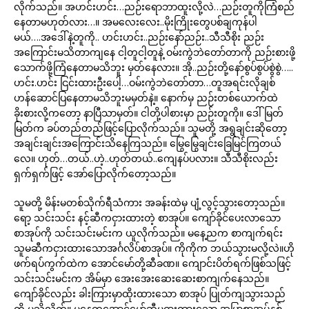
လိုက်သည်။ အဟင်းဟင်း…ညဉ်းရောဘာထူးလို့လဲ…ညဉ်းတူကိုကြံစည်
နေတာမဟုတ်လား…။ အမလေးလေး..မိုးကြိုးတွေပစ်ချကုန်ပါ
မယ်….အဒေါ်နဲ့တူကို.. ဟင်းဟင်း..ညဉ်းနော်ညဉ်း..သီသီစိုး ညဉ်း
အကြောင်းမသိတာကျနေ ငါ့တူငါ့တူနဲ့ ဝမ်းကွဲဘဲတော်တာကို ညဉ်းစားဖို့
သောက်ဖို့ကြံနေတာမသိဘူး မှတ်နေလား။ အို..ညဉ်းတို့နော်စွပ်စွပ်စွဲစွဲ…..
ဟင်း.ဟင်း ငြင်းထားဦးပေါ့…ဝမ်းကွဲဘဲတော်တာ…တူအရင်းလိုချစ်
ဟန်ဆောင်ပြနေတာမသိဘူးမမှတ်နဲ့။ နောက်မှ ညဉ်းတစ်ယောက်ထဲ
ခိုးစားလို့ကတော့ နာပြီသာမှတ်။ ငါတို့ပါစားမှာ ညဉ်းတူကို။ ဒေါ်မြတ်
မြတ်က ခပ်တည်တည်ဖြင့်ပြောလိုက်သည်။ သူမတို့ အရွချင်းဆိုတော့
အချင်းချင်းအကြောင်းသိနေကြသည်။ မြွေမြွေချင်းခြေမြင်ကြတယ်
လေ။ ဟုတ်…တယ်..ဟဲ့..ဟုတ်တယ်..ကျေနပ်ပလား။ သီသီစိုးလည်း
ရှက်ရှက်ဖြင့် အော်ပြောလိုက်တော့သည်။
သူမတို့ မိန်းမတစ်သိုက်ရီသံကား အခန်းထဲမှ ပျံ့လွင့်သွားတော့သည်။
ရော့ သင်းသင်း နင့်ဆီကငှားထားတဲ့ စာအုပ်။ ကျော်ခိုင်ပေးလာသော
စာအုပ်ကို သင်းသင်းမင်းက ယူလိုက်သည်။ မနေ့ညက စာကျက်ရင်း
သူမဆီကငှားထားသောအင်္ဂလိပ်စာအုပ်။ ကိုကိုက ဘယ်သွားမလို့လဲ။ဟို
ဖက်ရပ်ကွက်ထဲက အောင်မော်တို့ဆီခဏ။ ကျောင်းပိတ်ရက်ဖြစ်သဖြင့်
သင်းသင်းမင်းက အိမ်မှာ အေးအေးဆေးဆေးစာကျက်နေသည်။
ကျော်ခိုင်လည်း ခါးကြားမှာထိုးထားသော စာအုပ် ပြုတ်ကျသွားသည်
ကို မသိလိုက်။ မနေ့ကအောင်မော်ဆီမှငှားထားသော အပြာစာအုပ်နှစ်