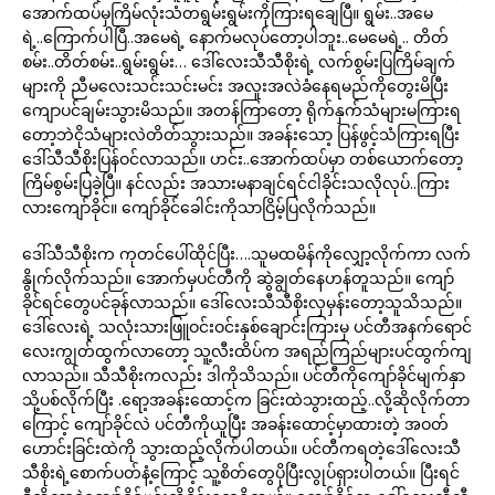
အောက်ထပ်မှကြိမ်လုံးသံတရွမ်းရွမ်းကိုကြားရချေပြီ။ ရွမ်း..အမေ
ရဲ့..ကြောက်ပါပြီ..အမေရဲ့ နောက်မလုပ်တော့ပါဘူး..မေမေရဲ့.. တိတ်
စမ်း..တိတ်စမ်း..ရွမ်းရွမ်း… ဒေါ်လေးသီသီစိုးရဲ့ လက်စွမ်းပြကြိမ်ချက်
များကို ညီမလေးသင်းသင်းမင်း အလူးအလဲခံနေရမည်ကိုတွေးမိပြီး
ကျောပင်ချမ်းသွားမိသည်။ အတန်ကြာတော့ ရိုက်နှက်သံများမကြားရ
တော့ဘဲငိုသံများလဲတိတ်သွားသည်။ အခန်းသော့ ပြန်ဖွင့်သံကြားရပြီး
ဒေါ်သီသီစိုးပြန်ဝင်လာသည်။ ဟင်း..အောက်ထပ်မှာ တစ်ယောက်တော့
ကြိမ်စွမ်းပြခဲ့ပြီ။ နင်လည်း အသားမနာချင်ရင်ငါခိုင်းသလိုလုပ်..ကြား
လားကျော်ခိုင်။ ကျော်ခိုင်ခေါင်းကိုသာငြိမ့်ပြလိုက်သည်။
ဒေါ်သီသီစိုးက ကုတင်ပေါ်ထိုင်ပြီး….သူမထမိန်ကိုလျှော့လိုက်ကာ လက်
နွိုက်လိုက်သည်။ အောက်မှပင်တီကို ဆွဲချွတ်နေဟန်တူသည်။ ကျော်
ခိုင်ရင်တွေပင်ခုန်လာသည်။ ဒေါ်လေးသီသီစိုးလှမှန်းတော့သူသိသည်။
ဒေါ်လေးရဲ့ သလုံးသားဖြူဝင်းဝင်းနှစ်ချောင်းကြားမှ ပင်တီအနက်ရောင်
လေးကျွတ်ထွက်လာတော့ သူ့လီးထိပ်က အရည်ကြည်များပင်ထွက်ကျ
လာသည်။ သီသီစိုးကလည်း ဒါကိုသိသည်။ ပင်တီကိုကျော်ခိုင်မျက်နှာ
သို့ပစ်လိုက်ပြီး .ရော့အခန်းထောင့်က ခြင်းထဲသွားထည့်..လို့ဆိုလိုက်တာ
ကြောင့် ကျော်ခိုင်လဲ ပင်တီကိုယူပြီး အခန်းထောင့်မှာထားတဲ့ အဝတ်
ဟောင်းခြင်းထဲကို သွားထည့်လိုက်ပါတယ်။ ပင်တီကရတဲ့ဒေါ်လေးသီ
သီစိုးရဲ့စောက်ပတ်နံ့ကြောင့် သူ့စိတ်တွေပိုပြီးလွုပ်ရှားပါတယ်။ ပြီးရင်