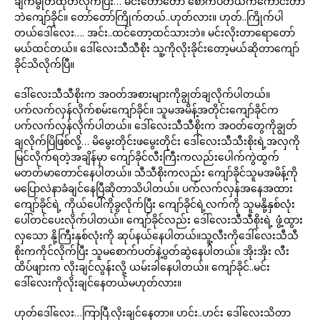
ချက်မွုတ်ထုတ်လိုက်ပြီး… မင်းတော်တော် စောက်ပတ်ယက်ကောင်းတာ
ဘဲကျော်ခိုင်။ တော်တော်ကြိုက်တယ်..ဟုတ်လား။ ဟုတ်..ကြိုက်ပါ
တယ်ဒေါ်လေး…. အင်း..ထင်တော့ထင်သားဘဲ။ မင်းလိုးတာရောတော်
မယ်ထင်တယ်။ ဒေါ်လေးသီသီစိုး သူ့ကိုလိုးခိုင်းတော့မယ်ဆိုတာကျော်
ခိုင်သိလိုက်ပြီ။
ဒေါ်လေးသီသီစိုးက အဝတ်အစားများကိုချွတ်ချလိုက်ပါတယ်။
ပက်လက်လှန်လိုက်စမ်းကျော်ခိုင်။ သူမအမိန့်အတိုင်းကျော်ခိုင်က
ပက်လက်လှန်လိုက်ပါတယ်။ ဒေါ်လေးသီသီစိုးက အဝတ်တွေကိုချွတ်
ချလိုက်ပြိဖြစ်လို့… မိမွေးတိုင်းဖမွေးတိုင်း ဒေါ်လေးသီသီးစိုးရဲ့အလှကို
မြင်လိုက်ရတဲ့အချိန်မှာ ကျော်ခိုင်လီးကြီးကလည်းပေါက်ကွဲထွက်
မတတ်မာတောင်နေပါတယ်။ သီသီစိုးကလည်း ကျော်ခိုင်သူမအမိန့်ကို
မပြောလဲနာခံချင်နေပြီဆိုတာသိပါတယ်။ ပက်လက်လှန်အနေအထား
ကျော်ခိုင်ရဲ့ ကိုယ်ပေါ်ကိုခွလိုက်ပြီး ကျော်ခိုင်ရဲ့လက်ကို သူမနို့နှစ်လုံး
ပေါ်တင်ပေးလိုက်ပါတယ်။ ကျော်ခိုင်လည်း ဒေါ်လေးသီသီစိုးရဲ့ ဖွံ့ထွား
လှသော နို့ကြီးနှစ်လုံးကို ဆုပ်နယ်နေပါတယ်။သူ့လီးကိုဒေါ်လေးသီသီ
စိုးကကိုင်လိုက်ပြီး သူမစောက်ပတ်နဲ့ပွတ်ဆွဲနေပါတယ်။ အိုးအိုး လီး
ထိပ်ဖျားက လိုးချင်လွန်းလို့ ယမ်းခါနေပါတယ်။ ကျော်ခိုင်..မင်း
ဒေါ်လေးကိုလိုးချင်နေတယ်မဟုတ်လား။
ဟုတ်ဒေါ်လေး…ကြာပြီ.လိုးချင်နေတာ။ ဟင်း..ဟင်း ဒေါ်လေးသိတာ