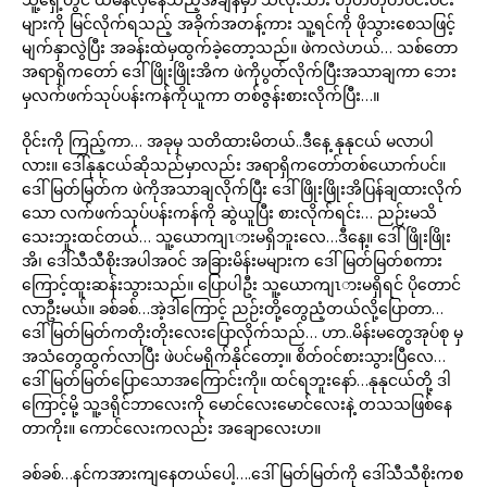
များကို မြင်လိုက်ရသည့် အခိုက်အတန့်ကား သူ့ရင်ကို ဖိုသွားစေသဖြင့်
မျက်နှာလွဲပြီး အခန်းထဲမှထွက်ခဲ့တော့သည်။ ဖဲကလဲဟယ်… သစ်တော
အရာရှိကတော် ဒေါ်ဖြိုးဖြိုးအိက ဖဲကိုပွတ်လိုက်ပြီးအသာချကာ ဘေး
မှလက်ဖက်သုပ်ပန်းကန်ကိုယူကာ တစ်ဇွန်းစားလိုက်ပြီး…။
ဝိုင်းကို ကြည့်ကာ… အခုမှ သတိထားမိတယ်..ဒီနေ့ နုနုငယ် မလာပါ
လား။ ဒေါ်နုနုငယ်ဆိုသည်မှာလည်း အရာရှိကတော်တစ်ယောက်ပင်။
ဒေါ်မြတ်မြတ်က ဖဲကိုအသာချလိုက်ပြီး ဒေါ်ဖြိုးဖြိုးအိပြန်ချထားလိုက်
သော လက်ဖက်သုပ်ပန်းကန်ကို ဆွဲယူပြီး စားလိုက်ရင်း… ညဉ်းမသိ
သေးဘူးထင်တယ်… သူ့ယောကျၤားမရှိဘူးလေ…ဒီနေ့။ ဒေါ်ဖြိုးဖြိုး
အိ၊ ဒေါ်သီသီစိုးအပါအဝင် အခြားမိန်းမများက ဒေါ်မြတ်မြတ်စကား
ကြောင့်ထူးဆန်းသွားသည်။ ပြောပါဦး သူ့ယောကျၤားမရှိရင် ပိုတောင်
လာဦးမယ်။ ခစ်ခစ်…အဲ့ဒါကြောင့် ညဉ်းတို့တွေညံ့တယ်လို့ပြောတာ…
ဒေါ်မြတ်မြတ်ကတိုးတိုးလေးပြောလိုက်သည်… ဟာ..မိန်းမတွေအုပ်စု မှ
အသံတွေထွက်လာပြီး ဖဲပင်မရိုက်နိုင်တော့။ စိတ်ဝင်စားသွားပြီလေ…
ဒေါ်မြတ်မြတ်ပြောသောအကြောင်းကို။ ထင်ရဘူးနော်…နုနုငယ်တို့ ဒါ
ကြောင့်မို့ သူ့ဒရိုင်ဘာလေးကို မောင်လေးမောင်လေးနဲ့ တသသဖြစ်နေ
တာကိုး။ ကောင်လေးကလည်း အချောလေးဟ။
ခစ်ခစ်…နင်ကအားကျနေတယ်ပေါ့….ဒေါ်မြတ်မြတ်ကို ဒေါ်သီသီစိုးကစ