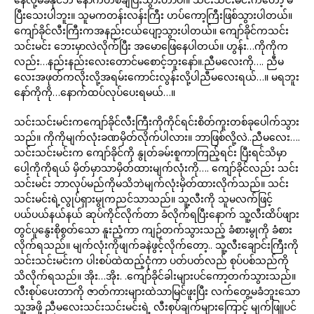
ပြီးသေးပါဘူး။ သူမကတန်းလန်းကြီး ဟပ်ကော့ကြီးဖြစ်သွားပါတယ်။
ကျော်ခိုင်လီးကြီးကအနည်းငယ်ပျော့သွားပါတယ်။ ကျော်ခိုင်ကသင်း
သင်းမင်း ဘေးမှာလဲလိုက်ပြီး အမောဖြေနေပါတယ်။ ဟွန်း…ကိုကိုက
လည်း…နည်းနည်းလေးတောင်မစောင့်ဘူးနော်။.ညီမလေးကို…. ညီမ
လေးအဖုတ်ကလိုးလို့အရမ်းကောင်းလွန်းလို့ပါညီမလေးရယ်…။ မရဘူး
နော်ကိုကို…နောက်ထပ်လုပ်ပေးရမယ်…။
သင်းသင်းမင်းကကျော်ခိုင်လီးကြီးကိုကိုင်ရင်းစိတ်ကူးတစ်ခုပေါက်သွား
သည်။ ကိုကိုမျက်လုံးခဏမှိတ်လိုက်ပါလား။ ဘာဖြစ်လို့လဲ..ညီမလေး….
သင်းသင်းမင်းက ကျော်ခိုင်ကို နွုတ်ခမ်းစူကာကြည့်ရင်း ပြီးရင်သိမှာ
ပေါ့ကိုကိုရယ် မှိတ်မှာသာမှိတ်ထားမျက်လုံးကို…. ကျော်ခိုင်လည်း သင်း
သင်းမင်း ဘာလုပ်မည်ကိုမသိဘဲမျက်လုံးမှိတ်ထားလိုက်သည်။ သင်း
သင်းမင်းရဲ့လွုပ်ရှားမွုကညင်သာသည်။ သူ့လီးကို သူမလက်ဖြင့်
ပယ်ပယ်နယ်နယ် ဆုပ်ကိုင်လိုက်တာ ခံလိုက်ရပြီးနောက် သူ့လီးထိပ်ဖျား
တွင်ပူနွေးစိုစွတ်သော နူးညံ့ကာ ကျဉ်တက်သွားသည့် ခံစားမွုကို ခံစား
လိုက်ရသည်။ မျက်လုံးကိုဖျက်ခနဲဖွင့်လိုက်တော့.. သူ့လီးချောင်းကြီးကို
သင်းသင်းမင်းက ပါးစပ်ထဲထည့်ငုံကာ ပတ်ပတ်လည် စုပ်ပစ်သည်ကို
သိလိုက်ရသည်။ အိုး…အိုး. .ကျော်ခိုင်ခါးများပင်ကော့တက်သွားသည်။
လီးစုပ်ပေးတာကို ဇာတ်ကားများထဲသာမြင်ဖူးပြီး လက်တွေ့မခံဘူးသော
သူ့အဖို့ ညီမလေးသင်းသင်းမင်းရဲ့ လီးစုပ်ချက်များကြောင့် မျက်ဖြူပင်