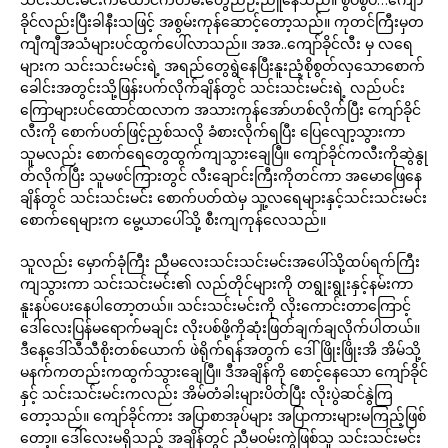
ခိုင်လည်းပြီးခါနီးသဖြင့် အစွမ်းကုန်ဆောင့်တော့သည်။ ကုတင်ကြီးမှတ
ကျီကျီအသံများပင်ထွက်ပေါ်လာသည်။ အအ..ကျော်ခိုင်လီး မှ လရေ
များက သင်းသင်းမင်းရဲ့ အရည်တွေရွဲနေပြီးနူးညံ့စိုစွတ်လှသောစောက်
ခေါင်းအတွင်းသို့ဖြန်းပက်လိုက်ချိန်တွင် သင်းသင်းမင်းရဲ့ လည်ပင်း
ကြောများပင်ထောင်ထလာက အသားကုန်အော်ဟစ်လိုက်ပြီး ကျော်ခိုင်
လီးကို စောက်ပတ်ဖြင့်ညှစ်သလို ခံစားလိုက်ရပြီး ပြေလျော့သွားကာ
သူမလည်း စောက်ရေတွေထွက်ကျသွားချေပြီ။ ကျော်ခိုင်ကလီးကိုဆွဲနွု
တ်လိုက်ပြီး သူမဖင်ကြားတွင် လီးချောင်းကြီးကိုတင်ကာ အမောဖြေနေ
ချိန်တွင် သင်းသင်းမင်း စောက်ပတ်ထဲမှ သူ့လရေများနှင့်သင်းသင်းမင်း
စောက်ရေများက မွေ့ယာပေါ်သို့ စီးကျကုန်လေသည်။
သူလည်း မှောက်ခုံကြီး ညီမလေးသင်းသင်းမင်းအပေါ်သို့ထပ်ရက်ကြီး
ကျသွားကာ သင်းသင်းမင်း၏ လည်တိုင်များကို တရွုးရွုးနှင့်နမ်းကာ
နူးနပ်ပေးနေပါတော့တယ်။ သင်းသင်းမင်းကို လိုးကောင်းတာကြောင့်
ဒေါ်လေးပြန်မရောက်မချင်း လိုးပစ်ဖို့ကိုဆုံးဖြတ်ချက်ချလိုက်ပါတယ်။
ဒီနေ့ဒေါ်သီသီစိုးတစ်ယောက် ဖဲရိုက်ရန်အတွက် ဒေါ်ဖြိုးဖြိုးအိ အိမ်သို့
မနက်ကတည်းကထွက်သွားချေပြီ။ ဒီအချိန်ကို စောင့်နေသော ကျော်ခိုင်
နှင့် သင်းသင်းမင်းကလည်း အိမ်တံခါးများပိတ်ပြီး လိုးပွဲဆင်နွဲကြ
တော့သည်။ ကျော်ခိုင်ကား အပြာစာအုပ်များ အပြာကားများမကြည့်ဖြစ်
တော့။ ဒေါ်လေးမရှိသည့် အချိန်တွင် ညီမဝမ်းကွဲဖြစ်သူ သင်းသင်းမင်း