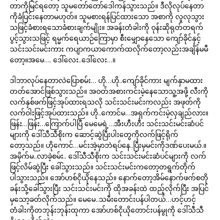
တာကိုမြင်ရတော့ သူမတော်တော်ဒေါကန်သွားသည်။ ဒီလိုလုပ်နေတာ
ကိုခံပြင်းနေတာမဟုတ်။ သူမစားရန်ပြင်ထားသော အစာကို လူလုသွား
သဖြင့်ခံစားရသောခံစားချက်မျိုး။ အခန်းတံခါးကို ဝုန်းဆိုရုတ်တရက်
ပွင့်သွားသဖြင့် ရမ္မက်ရေယာဉ်ကြောမှာ စီးမျှောနေသော ကျော်ခိုင်နှင့်
သင်းသင်းမင်းကား ကပျာကယာကောက်ထလိုက်တော့လည်းအချိန်မမီ
တော့။အမေ…. ဒေါ်လေး..ဒေါ်လေး…။
ဒါဘာလုပ်နေတာလဲပြောစမ်း… ဟို…ဟို..ကျော်ခိုင်ကား မျက်နှာမထား
တတ်အောင်ဖြစ်သွားသည်။ အဝတ်အစားကင်းမဲ့နေသောသူ့အဖို့ လီးကို
လက်နှစ်ဖက်ဖြင့်အုပ်ထားရသလို သင်းသင်းမင်းကလည်း အဖုတ်ကို
လက်ဝါးဖြင့်အုပ်ထားသည်။ ဟို..ကောင်မ…အရှက်ကင်းမဲ့လှချည်လား။
ဖြန်း…ဖြန်း…ကြောက်ပါပြီ မေမေရဲ့…အီးဟီးဟီး သင်းသင်းမင်းဆံပင်
များကို ဒေါ်သီသီစိုးက ဆောင့်ဆွဲပြီးပါးတွေကိုလက်ဖြင့်ရိုက်
တော့သည်။ ဟိုကောင်…မင်းအဲ့မှာဘဲရပ်နေ..ပြီးမှမင်းကိုဒဏ်ပေးမယ်.။
အမိုက်မ..လာခဲ့စမ်း.. ဒေါ်သီသီစိုးက သင်းသင်းမင်းဆံပင်များကို လက်
ဖြင့်လိမ်ဆွဲပြီး ခေါ်သွားသည်။ သင်းသင်းမင်းကတော့တရွက်တိုက်
ပါသွားသည်။ အော်ဟစ်ငိုယိုနေသည်။ နောက်တော့အိမ်နောက်ဖက်စတို
ခန်းသို့ခေါ်သွားပြီး သင်းသင်းမင်းကို ထိုအခန်းထဲ ထည့်လိုက်ပြီး အပြင်
မှသော့ခတ်လိုက်သည်။ မေမေ..သမီးတောင်းပန်ပါတယ်…ဟင့်ဟင့်
တံခါးကိုတဘုန်းဘုန်းထုကာ အော်ဟစ်ငိုယိုတောင်းပန်မွုကို ဒေါ်သီသီ