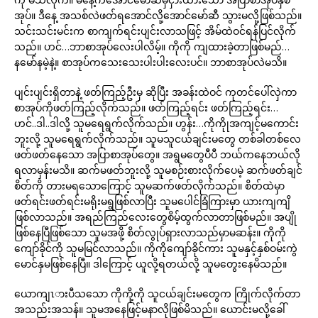
အုပ်။ ဒီနေ့ အသစ်လဲဖတ်ရအောင်လို့အောင်မော်ဆီ သွားမလို့ဖြစ်သည်။
သင်းသင်းမင်းက စာကျက်ရင်းပျင်းလာသဖြင့် အိမ်ထဲဝင်ရန်ပြင်လိုက်
သည်။ ဟင်…ဘာစာအုပ်လေးပါလိမ့်။ ကိုကို ကျထားခဲ့တာဖြစ်မည်…
နမော်နမဲ့နဲ့။ စာအုပ်ကသေးသေးပါးပါးလေးပင်။ ဘာစာအုပ်လဲမသိ။
ပျင်းပျင်းရှိတာနဲ့ ဖတ်ကြည့်ဦးမှ ဆိုပြီး အခန်းထဲဝင် ကုတင်ပေါ်လှဲကာ
စာအုပ်ကိုဖတ်ကြည့်လိုက်သည်။ ဖတ်ကြည့်ရင်း ဖတ်ကြည့်ရင်း…
ဟင်..ဒါ..ဒါလို့ သူမရေရွက်လိုက်သည်။ ဟွန်း…ကိုကိုုအကျင့်မကောင်း
ဘူးလို့ သူမရေရွက်လိုက်သည်။ သူမသူငယ်ချင်းမတွေ တစ်ခါတစ်လေ
ဖတ်ဖတ်နေသော အပြာစာအုပ်တွေ။ အရွမတွေပီပီ ဘယ်ကနေဘယ်လို
ရလာမှန်းမသိ။ ဆက်မဖတ်ဘူးလို့ သူမစဉ်းစားလိုက်ပေမဲ့ ဆက်ဖတ်ချင်
စိတ်ကို တားမရသောကြောင့် သူမဆက်ဖတ်လိုက်သည်။ စိတ်ထဲမှာ
ဖတ်ရင်းဖတ်ရင်းမရိုးမရွဖြစ်လာပြီး သူမပေါင်ခြံကြားမှာ ယားကျကျိ
ဖြစ်လာသည်။ အရည်ကြည်လေးတွေစိမ့်ထွက်လာတာဖြစ်မည်။ အပျို
ဖြစ်နေပြီဖြစ်သော သူမအဖို့ စိတ်လွုပ်ရှားလာသည်မှာမဆန်း။ ကိုကို
ကျော်ခိုင်ကို သူမမြင်လာသည်။ ကိုကိုကျော်ခိုင်ကား သူမနှင့်နှစ်ဝမ်းကွဲ
မောင်နှမဖြစ်နေပြီ။ ဒါကြောင့် ယူလို့ရတယ်လို့ သူမတွေးနေမိသည်။
ယောကျၤားပီသသော ကိုကို့ကို သူငယ်ချင်းမတွေက ကြိုက်လိုက်တာ
အသည်းအသန်။ သူမအနေဖြင့်မနာလိုဖြစ်မိသည်။ ယောင်းမလို့ခေါ်