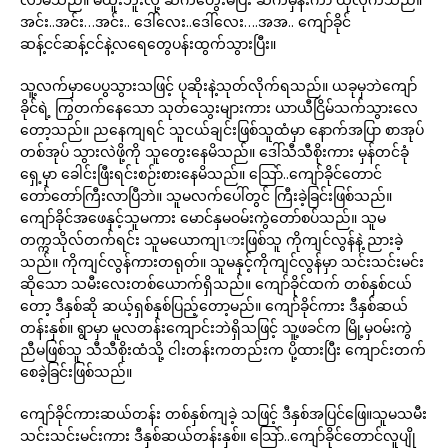
အင်း..အင်း…အင်း.. ဒေါ်လေး..ဒေါ်လေး….အအ.. ကျော်ခိုင်
ဆန့်ငင်ဆန့်ငင်နဲ့လရေတွေပန်းထွက်သွားပြီး။
သူ့လက်မှာပေပွသွားသဖြင့် ပုဆိုးနဲ့သုတ်လိုက်ရသည်။ ယခုမှဘဲကျော်
ခိုင်ရဲ့ ကြွတက်နေသော သုတ်သွေးများကား ယာယီငြိမ်သက်သွားလေ
တော့သည်။ ညနေကျရင် သူငယ်ချင်းဖြစ်သူထံမှာ နောက်အပြာ စာအုပ်
တစ်အုပ် သွားလဲဖို့ကို သူတွေးနေမိသည်။ ဒေါ်သီသီစိုးကား မှန်တင်ခုံ
ရှေ့မှာ ခေါင်းဖြီးရင်းစဉ်းစားနေမိသည်။ သြော်..ကျော်ခိုင်တောင်
တော်တော်ကြီးလာပြီဘဲ။ သူမလက်ပေါ်တွင် ကြီးခဲ့ခြင်းဖြစ်သည်။
ကျော်ခိုင်အဖေနှင့်သူမကား မောင်နှမဝမ်းကွဲတော်စပ်သည်။ သူမ
တက္ကသိုလ်တက်ရင်း သူမယောကျၤားဖြစ်သူ ကိုကျင်လွန်နဲ့ ညားခဲ့
သည်။ ကိုကျင်လွန်ကားတရုတ်။ သူမနှင့်ကိုကျင်လွန်မှာ သင်းသင်းမင်း
ဆိုသော သမီးလေးတစ်ယောက်ရှိသည်။ ကျော်ခိုင်ထက် တစ်နှစ်ငယ်
တော့ ဒီနှစ်ဆို ဆယ့်ရှစ်နှစ်ပြည့်တော့မည်။ ကျော်ခိုင်ကား ဒီနှစ်ဆယ်
တန်းနှစ်။ ရွာမှာ မူလတန်းကျောင်းဘဲရှိသဖြင့် သူ့ဖခင်က မြို့မှဝမ်းကွဲ
ညီမဖြစ်သူ သီသီစိုးထံသို့ ငါးတန်းကတည်းက ပို့ထားပြီး ကျောင်းတက်
စေခဲ့ခြင်းဖြစ်သည်။
ကျော်ခိုင်ကားဆယ်တန်း တစ်နှစ်ကျခဲ့ သဖြင့် ဒီနှစ်အပြင်ဖြေ။သူမသမီး
သင်းသင်းမင်းကား ဒီနှစ်ဆယ်တန်းနှစ်။ သြော်..ကျော်ခိုင်တောင်လူပျို