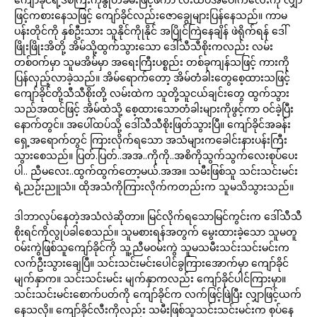
ဖြင့်ကစားနေသဖြင့် ကျော်ခိုင်လည်းဇောချွေများပြန်နေသည်။ ကာမ
ပန်းတိုင်ကို နှစ်ဦးသား သူနိုင်ကိုုနိုင် အပြိုင်ကြဲနေချိန် ဖဲရိုက်ရန် ဒေါ်
ဖြိုးဖြိုးအိတို့ အိမ်သို့ထွက်သွားသော ဒေါ်သီသီစိုးကလည်း လမ်း
တစ်ဝက်မှာ သူမအိမ်မှာ အရေးကြီးပစ္စည်း တစ်ခုကျန်သဖြင့် ကားကို
ပြန်လှည့်လာခဲ့သည်။ အိမ်ရောက်တော့ အိမ်တံခါးတွေစေ့ထားသဖြင့်
ကျော်ခိုင်တို့သီသီစိုးတို့ လမ်းထဲက သူတို့သူငယ်ချင်းတွေ ထွက်သွား
သည်အထင်ဖြင့် အိမ်ထဲသို့ စေ့ထားသောတံခါးများကိုဖွင့်ကာ ဝင်ခဲ့ပြီး
နောက်တွင်။ အပေါ်ထပ်သို့ ဒေါ်သီသီစိုးဖြတ်သွားပြီ။ ကျော်ခိုင်အခန်း
ရှေ့အရောက်တွင် ကြားလိုက်ရသော အသံများကခေါင်းနားပန်းကြီး
သွားစေသည်။ ပြတ်.ပြတ်..အအ..ကိုကို..အစိကိုသွက်သွက်လေးစုပ်ပေး
ပါ.. ညီမလေး..ထွက်ထွက်တော့မယ်.အအ။ သမီးဖြစ်သူ သင်းသင်းမင်း
ရဲ့ညဉ်းညူသံ။ ထိုအသံကိုကြားလိုက်ကတည်းက သူမသိသွားသည်။
ဒါဘာလုပ်နေတဲ့အသံလဲဆိုတာ။ မြင်လိုက်ရသောမြင်ကွင်းက ဒေါ်သီသီ
စိုးရင်ကိုလွုပ်ခါစေသည်။ သူမစားရန်အတွက် မွေးထားခဲ့သော သူမတူ
ဝမ်းကွဲဖြစ်သူကျော်ခိုင်ကို သူ့ညီမဝမ်းကွဲ သူမသမီးသင်းသင်းမင်းက
လက်ဦးသွားချေပြီ။ သင်းသင်းမင်းပေါင်ခွကြားအောက်မှာ ကျော်ခိုင်
မျက်နှာက။ သင်းသင်းမင်း မျက်နှာကလည်း ကျော်ခိုင်ပါင်ကြားမှာ။
သင်းသင်းမင်းစောက်ပတ်ကို ကျော်ခိုင်က လက်ဖြင့်ဖြဲပြီး လျှာဖြင့်ယက်
နေသလို။ ကျော်ခိုင်လီးကိုလည်း သမီးဖြစ်သူသင်းသင်းမင်းက စုပ်နေ