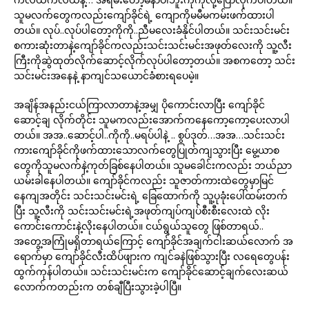
သူမလက်တွေကလည်းကျော်ခိုင်ရဲ့ ကျောကိုမမီမကမ်းဖက်ထားပါ
တယ်။ လုပ်..လုပ်ပါတော့ကိုကို..ညီမလေးခံနိုင်ပါတယ်။ သင်းသင်းမင်း
စကားဆုံးတာနဲ့ကျော်ခိုင်ကလည်းသင်းသင်းမင်းအဖုတ်လေးကို သူ့လီး
ကြီးကိုဆွဲထုတ်လိုက်ဆောင့်လိုက်လုပ်ပါတော့တယ်။ အစကတော့ သင်း
သင်းမင်းအနေနဲ့ နာကျင်သယောင်ခံစားရပေမဲ့။
အချိန်အနည်းငယ်ကြာလာတာနဲ့အမျှ ပိုကောင်းလာပြီး ကျော်ခိုင်
ဆောင့်ချ လိုက်တိုင်း သူမကလည်းအောက်ကနေကော့ကော့ပေးလာပါ
တယ်။ အအ..ဆောင့်ပါ..ကိုကို..မရပ်ပါနဲ့ .. စွပ်ဒုတ်…အအ…သင်းသင်း
ကားကျော်ခိုင်ကိုဖက်ထားသောလက်တွေပြုတ်ကျသွားပြီး မွေ့ယာစ
တွေကိုသူမလက်နဲ့ကုတ်ခြစ်နေပါတယ်။ သူမခေါင်းကလည်း ဘယ်ညာ
ယမ်းခါနေပါတယ်။ ကျော်ခိုင်ကလည်း သူဇာတ်ကားထဲတွေမှာမြင်
နေကျအတိုင်း သင်းသင်းမင်းရဲ့ ခြေထောက်ကို သူ့ပုခုံးပေါ်ထမ်းတက်
ပြီး သူ့လီးကို သင်းသင်းမင်းရဲ့အဖုတ်ကျပ်ကျပ်စီးစီးလေးထဲ လိုး
ကောင်းကောင်းနဲ့လိုးနေပါတယ်။ ငယ်ရွယ်သူတွေ ဖြစ်တာရယ်..
အတွေ့အကြုံမရှိတာရယ်ကြောင့် ကျော်ခိုင်အချက်ငါးဆယ်လောက် အ
ရောက်မှာ ကျော်ခိုင်လီးထိပ်ဖျားက ကျင်ခနဲဖြစ်သွားပြီး လရေတွေပန်း
ထွက်ကုန်ပါတယ်။ သင်းသင်းမင်းက ကျော်ခိုင်ဆောင့်ချက်လေးဆယ်
လောက်ကတည်းက တစ်ချီပြီးသွားခဲ့ပါပြီ။