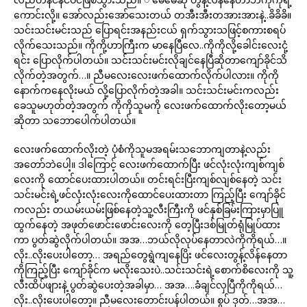
ကောင်းလို့။ အော်လည်းအော်သေးတယ် တအီးအီးတအားအားနဲ့..ခိခိခိ။
သင်းသင်းမင်းသည် ပြောရင်းအနည်းငယ် ရှက်သွားသဖြင့်စကားစရပ်
လိုက်သေးသည်။ ကိုကို့ဟာကြီးက မာနေပြီလေ..ကိုကိုလို့ခေါင်းလေးငုံ့
ရင်း ပြောလိုက်ပါတယ်။ သင်းသင်းမင်းလိုချင်နေပြီဆိုတာကျော်ခိုင်သိ
လိုက်တဲ့အတွက်…။ ညီမလေးလေးဖက်ထောက်လိုက်ပါလား။ ကိုကို
နောက်ကနေလိုးမယ် လို့ပြောလိုက်တဲ့အခါ။ သင်းသင်းမင်းကလည်း
ခေသူမဟုတ်တဲ့အတွက် ကိုကိုသူမကို လေးဖက်ထောက်လိုးတော့မယ်
ဆိုတာ သဘောပေါက်ပါတယ်။
လေးဖက်ထောက်လိုးတဲ့ ပုံစံကိုသူမအရမ်းသဘောကျတာနဲ့လည်း
အတော်ဘဲပေါ့။ ဒါကြောင့် လေးဖက်ထောက်ပြီး ဖင်လုံးလုံးကျစ်ကျစ်
လေးကို ထောင်ပေးထားပါတယ်။ တင်းရင်းပြီးကျစ်လျစ်နေတဲ့ သင်း
သင်းမင်းရဲ့ဖင်လုံးလုံးလေးကိုထောင်ပေးထားတာ ကြည့်ပြီး ကျော်ခိုင်
ကလည်း တယမ်းယမ်းဖြစ်နေတဲ့သူ့လီးကြီးကို ဖင်နှစ်ခြမ်းကြားမှာပြူ
ထွက်နေတဲ့ အဖုတ်ဖောင်းဖောင်းလေးကို တေ့ပြီးဒစ်မြုတ်ရုံမြုပ်ထား
ကာ ပွတ်ဆွဲလိုက်ပါတယ်။ အအ…ဘယ်လိုလုပ်နေတာလဲကိုကိုရယ်…။
လိုး..လိုးပေးပါတော့… အရည်တွေရွဲကျနေပြိး ဖင်လေးတွန့်လိန်နေတာ
ကိုကြည့်ပြီး ကျော်ခိုင်က မလိုးသေးပဲ..သင်းသင်းရဲ့စောက်စိလေးကို သူ့
လီးထိပ်ဖျားနဲ့ ပွတ်ဆွဲပေးတဲ့အခါမှာ… အအ….ခံချင်လှပြီကိုကိုရယ်…
လိုး..လိုးပေးပါတော့။ ညီမလေးတောင်းပန်ပါတယ်။ စွပ် ဒုတ်…အအ…