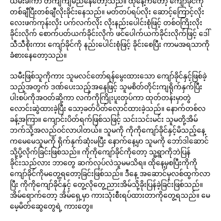
ယိမ်းခါကာ တကျီကျီမည်နေတော့သည်။ ထိုနေ့ကတော့ ကျော်ခိုင်ကို
တစ်ချီပြီးတစ်ချီလိုးခိုင်းနေသည်။ မတ်တပ်ရပ်လိုး ဆောင့်ကြောင့်လိုး
လေးဖက်ကုန်းလိုး ပက်လက်လိုး လိုးနည်းပေါင်းစုံဖြင့် တစ်ဝကြိးလိုး
ခိုင်းလိုက် စောက်ပတ်ယက်ခိုင်းလိုက် ဖင်ပေါက်ယက်ခိုင်းလိုက်ဖြင့် ဒေါ်
သီသီစိုးကား ကျော်ခိုင်ကို နည်းပေါင်းစုံဖြင့် ခိုင်းစေပြီး ကာမအရသာကို
ခံစားနေတော့သည်။
သမီးဖြစ်သူကိုကား သူမလင်တော်ရန်မွေးထားသော ကျော်ခိုင်နှင့်ဖြစ်ခဲ့
သည့်အတွက် ဒဏ်ပေးသည့်အနေဖြင့် သူမစိတ်တိုင်းကျရိုက်နှက်ပြီး
ပါးစပ်ကိုအဝတ်ဆို့ကာ လက်ကိုကြိုးပူးတုပ်ကာ ထုတ်တန်းမှာတွဲ
လောင်းဆွဲထားခဲ့ပြီး သော့ခတ်ပိတ်လှောင်ထားခဲ့သည်။ နောက်တစ်လ
ခန့်အကြာ။ ကျောင်းပိတ်ရက်ဖြစ်သဖြင့် သင်းသင်းမင်း သူမတို့အိမ်
ဘက်သို့အလည်ဝင်လာပါတယ်။ သူမကို ကိုကိုကျော်ခိုင်နှင့်မိသည့်နေ့
ကမေမေသူမကို ရိုက်နှက်ဆုံးမပြီး နောက်နေ့မှာ သူမကို ဘော်ဒါဆောင်
သို့ပို့လိုက်ခြင်းဖြစ်သည်။ ကိုကိုကျော်ခိုင်ကိုတော့ သူ့ရွာကိုဘဲပြန်
ခိုင်းသည်လား ဘာတွေ ဆက်လုပ်လဲသူမမသိရ။ ထိုနေ့မှစပြီးကိုကို
ကျော်ခိုင်ကိုမတွေ့ရတော့ခြင်းဖြစ်သည်။ ဒီနေ့ အဆောင်မှလစ်ထွက်လာ
ပြီး ကိုကိုကျော်ခိုင်နှင့် တွေ့လိုတွေ့ညားအိမ်သို့ခိုးပြန်ခဲ့ခြင်းဖြစ်သည်။
အိမ်ရောက်တော့ အိမ်ရှေ့မှာ ကားသုံးစီးရပ်ထားတာကိုတွေ့ရသည်။ မေ
မေ့မိတ်ဆွေတွေရဲ့ ကားတွေ။