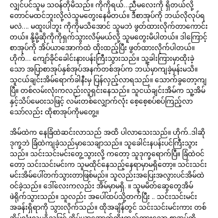
လျှင်ပင်သူမ သဝန်တိုမိသည်။ ကိုကိုရယ်…ညီမလေးကို ရှိတယ်လို့
တောင်မထင်ဘူးလို့လဲသူမတွေးနေမိတယ်။ ဒီစာအုပ်ကို ဘယ်လိုလုပ်ရ
မလဲ…. မထူးပါဘူး ကိုကိုမသိအောင် သူမဘဲ ဖွတ်ထားလိုက်တာကောင်း
တယ်။ နို့မို့ဆိုကိုကိုရှက်သွားလိမ့်မယ်လို့ သူမတွေးမိပါတယ်။ ဒါကြောင့်
စာအုပ်ကို အိပ်ယာအောက်ထဲ ထိုးထည့်ပြီး ဖွတ်ထားလိုက်ပါတယ်။
ဟိုက်… ကျော်ခိုင်ခေါင်းနားပန်းကြီးသွားသည်။ သူ့ခါးကြားမှာထိုးခဲ့
သော အပြာစာအုပ်နှစ်အုပ်အနက်တစ်အုပ်က ဘယ်မှာကျခဲ့မှန်းမသိ။
သူငယ်ချင်းအိမ်ရောက်ခါနီးမှ ပြန်လှည့်လာရသည်။ သောက်ခွတော့ကျ
ပြီ။ တစ်လမ်းလုံးကလည်းလူရှင်းနေသည်။ သူငယ်ချင်းအိမ်က သူ့အိမ်
နှင့်သိပ်မေဝးသဖြင့် လမ်းတစ်လျှောက်လုံး စေ့စေ့စပ်စပ်ကြည့်လာ
သော်လည်း ထိုစာအုပ်ကိုမတွေ့။
အိမ်ထဲက နေခြံထဲဆင်းလာသည် အထိ ပါလာသေးသည်။ ဟိုက်..ဒါဆို
ဒုက္ခဘဲ ခြံထဲကျခဲ့သည်မှာသေချာသည်။ သူခေါင်းနပန်းပင်ကြီးသွား
သည်။ သင်းသင်းမင်းတွေ့သွားလို့ ကတော့ သူဒုက္ခရောက်ပြီ။ ခြံထဲဝင်
တော့ သင်းသင်းမင်းက သူမထိုင်နေသည့်နေရာမှာမရှိတော့။ သင်းသင်း
မင်းအိမ်ပေါ်တက်သွားတာဖြစ်မည်။ သူလည်းအပြေးအလွားပင်အိမ်ထဲ
ဝင်ခဲ့သည်။ ဒေါ်လေးကလည်း အိမ်မှာမရှိ. ။ သူမမိတ်ဆွေတွေအိမ်
ဖဲရိုက်သွားသည်။ သူလည်း အပေါ်ထပ်သို့တက်ပြီး .. သင်းသင်းမင်း
အခန်းရှိရာကို သွားလိုက်သည်။ ထိုအချိန်တွင် သင်းသင်းမင်းကား တစ်
အိမ်လုံးလူမရှိသဖြင့် အိပ်ယာအောက်ထိုးထည့်ထားသော စာအုပ်ကို