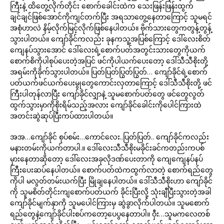
ကြီးနဲ့ ထိတွေ့လိုက်တိုင်း စောက်ခေါင်းထဲက သေးဖြန်းဖြန်းထွက်
ချင်ချင်ဖြစ်အောင်ကိုကျင်တက်ပြီး အရသာတွေ့နေတာကြောင့် သူမရင်
အစုံဟာလဲ နိမ့်လိုက်မြင့်လိုက်ဖြစ်နေပါတယ်။ ဗိုက်သားတွေကတွန့်တွန့်
သွားပါတယ်။ ကျော်ခိုင်ကလည်း ခုနကသူ့အပြစ်ကြောင့် ဒေါ်လေးစိတ်
ကျေနပ်သွားအောင် ဒေါ်လေးရဲ့စောက်ပတ်အတွင်းသားတွေကိုယက်
စောက်စိကိုပါစုပ်ပေးတဲ့အပြင် ဖင်ကိုပါယက်ပေးတော့ ဒေါ်သီသီစိုးတို့
အရမ်းကိုခိုက်သွားပါတယ်။ ပြတ်ပြတ်ပြွတ်ပြွတ်… ကျော်ခိုင်ရဲ့စောက်
ပတ်ယက်ဖင်ယက်ပေးမွုတွေကောင်းလှတာကြောင့် ဒေါ်သီသီစိုးတို့ ဖင်
ကြီးပါတုန်လာပြီး ကျော်ခိုင်လျှာနဲ့ သူမစောက်ပတ်တွေ ဖင်တွေလွတ်
ထွက်သွားမှာကိုစိုးရိမ်သည့်အလား ကျော်ခိုင်ခေါင်းကိုပေါင်ကြားထဲ
အတင်းဆွဲဆုပ်ပြီးကပ်ထားပါတယ်။
အအ…ကျော်ခိုင် စုပ်စမ်း…ကောင်လေး..ပြတ်ပြတ်.. ကျော်ခိုင်ကလည်း
မနားတမ်းကိုယက်တာပါ.။ ဒေါ်လေးသီသီစိုးမခိုင်းခင်ကတည်းကပစ်
မှားနေတာဆိုတော့ ဒေါ်လေးအခုလိုဒဏ်ပေးတာကို ကျေကျေနပ်နပ်
ကြီးပေးဆပ်နေပါတယ်။ စောက်ပတ်ထဲကထွက်လာတဲ့ စောက်ရည်တွေ
ကိုပါ မလွတ်တမ်းယက်ပြီး မြိုချနေပါတယ်။ ဒေါ်သီသီစိုးဟာ ကျော်ခိုင်
ကို သူမစိတ်တိုင်းကျစောက်ပတ်ယက် ခိုင်းပြီးလို့ သုံးချီပြီးသွားတဲ့အခါ
ကျော်ခိုင်မျက်နှာကို သူမပေါင်ကြားမှ ဆွဲခွာလိုက်ပါတယ်။ သူမစောက်
ရည်တွေနဲ့ကျော်ခိုင်ပါးစပ်ကတော့ပေပွနေတာပါ။ ဝှီး…သူမကလေတစ်