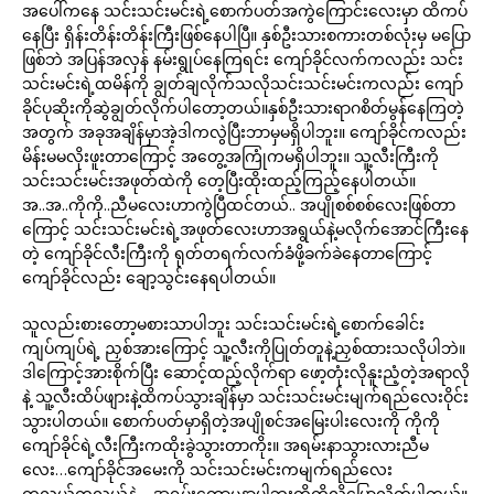
အပေါ်ကနေ သင်းသင်းမင်းရဲ့စောက်ပတ်အကွဲကြောင်းလေးမှာ ထိကပ်
နေပြီး ရှိန်းတိန်းတိန်းကြီးဖြစ်နေပါပြီ။ နှစ်ဦးသားစကားတစ်လုံးမှ မပြော
ဖြစ်ဘဲ အပြန်အလှန် နမ်းရွုပ်နေကြရင်း ကျော်ခိုင်လက်ကလည်း သင်း
သင်းမင်းရဲ့ထမိန်ကို ချွတ်ချလိုက်သလိုသင်းသင်းမင်းကလည်း ကျော်
ခိုင်ပုဆိုးကိုဆွဲချွတ်လိုက်ပါတော့တယ်။နှစ်ဦးသားရာဂစိတ်မွန်နေကြတဲ့
အတွက် အခုအချိန်မှာအဲ့ဒါကလွဲပြီးဘာမှမရှိပါဘူး။ ကျော်ခိုင်ကလည်း
မိန်းမမလိုးဖူးတာကြောင့် အတွေ့အကြုံကမရှိပါဘူး။ သူ့လီးကြီးကို
သင်းသင်းမင်းအဖုတ်ထဲကို တေ့ပြီးထိုးထည့်ကြည့်နေပါတယ်။
အ..အ..ကိုကို..ညီမလေးဟာကွဲပြီထင်တယ်.. အပျိုစစ်စစ်လေးဖြစ်တာ
ကြောင့် သင်းသင်းမင်းရဲ့အဖုတ်လေးဟာအရွယ်နဲ့မလိုက်အောင်ကြီးနေ
တဲ့ ကျော်ခိုင်လီးကြီးကို ရုတ်တရက်လက်ခံဖို့ခက်ခဲနေတာကြောင့်
ကျော်ခိုင်လည်း ချော့သွင်းနေရပါတယ်။
သူလည်းစားတော့မစားသာပါဘူး သင်းသင်းမင်းရဲ့စောက်ခေါင်း
ကျပ်ကျပ်ရဲ့ ညှစ်အားကြောင့် သူ့လီးကိုပြုတ်တူနဲ့ညှစ်ထားသလိုပါဘဲ။
ဒါကြောင့်အားစိုက်ပြီး ဆောင့်ထည့်လိုက်ရာ ဖော့တုံးလိုနူးညံ့တဲ့အရာလို
နဲ့ သူ့လီးထိပ်ဖျားနဲ့ထိကပ်သွားချိန်မှာ သင်းသင်းမင်းမျက်ရည်လေးဝိုင်း
သွားပါတယ်။ စောက်ပတ်မှာရှိတဲ့အပျိုစင်အမြေးပါးလေးကို ကိုကို
ကျော်ခိုင်ရဲ့လီးကြီးကထိုးခွဲသွားတာကိုး။ အရမ်းနာသွားလားညီမ
လေး…ကျော်ခိုင်အမေးကို သင်းသင်းမင်းကမျက်ရည်လေး
ကလယ်ကလယ်နဲ့… အရမ်းတော့မနာပါဘူးကိုကိုလို့ပြောလိုက်ပါတယ်။