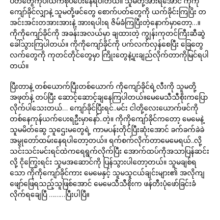
ပတ်တွေကိုပါယက်စုပ်ပေးနေရပါတယ်။ သူမတို့အားရအောင် ကိုကို
ကျော်ခိုင်လျှာနဲ့ သူမတို့ဖင်တွေ စောက်ပတ်တွေကို ယက်ခိုင်းကြပြိး တ
အင်းအင်းတအားအားနဲ့ အားရပါးရ ဇိမ်ခံကြပြီးတဲ့နောက်မှာတော့…။
ကိုကိုကျော်ခိုင်ကို အခန်းအလယ်မှာ ချထားတဲ့ ကျွန်းကုတင်ကြီးဆီဆွဲ
ခေါ်သွားကြပါတယ်။ ကိုကိုကျော်ခိုင်ကို ပက်လက်လှန်စေပြီး ခြေတွေ
လက်တွေကို ကုတင်တိုင်တွေမှာ ကြိုးတွေနဲ့ပူးချည်လိုက်တာကိုမြင်ရပါ
တယ်။
ပြီးတာနဲ့ တစ်ယောက်ပြီးတစ်ယောက် ကိုကျော်ခိုင်ရဲ့လီးကို သူမတို့
အဖုတ်နဲ့ တပ်ပြီး ဆောင့်ဆောင့်ချနေကြပါတယ်။မေမေသီသီစိုးကပြော
လိုက်ပါသေးတယ်… ကျော်ခိုင်ပြီးရင်..မင်း ငါတို့လေးယောက်ဖင်ကို
တစ်နေကုန်ယက်ပေးရဦးမှာနော်..တဲ့။ ကိုကိုကျော်ခိုင်ကတော့ မေမေနဲ့
သူမမိတ်ဆွေ သူဌေးမတွေရဲ့ ကာမပန်းတိုင်ပြီးဆုံးအောင် ခက်ခက်ခဲခဲ
အမွုတော်ထမ်းနေရပါတော့တယ်။ ရက်စက်လိုက်တာမေမေရယ်..လို့
သင်းသင်းမင်းရင်ထဲကရေရွက်လိုက်ပြီး အောက်ထပ်ကိုအသာပြန်ဆင်း
လို့ ငိုကြွေးရင်း သူမအဆောင်ကို ပြန်သွားပါတော့တယ်။ သူမချစ်ရ
သော ကိုကိုကျော်ခိုင်ကား မေမေနှင့် သူမသူငယ်ချင်းများ၏ အလိုကျ
ဖျော်ဖြေရသည့်သူဖြစ်အောင် မေမေသီသီစိုးက ဖန်တီးပုံဖော်ခြင်းခံ
လိုက်ရချေပြီ ………ပြီးပါပြီ။