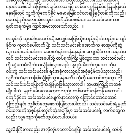
နောက်တစ်ခေါက်ပြန်ဖတ်ချင်လာသဖြင့် တစ်ကျော့ပြန်စိမ်ပြေနပြေဖတ်
နေချိန်တွင် သူ့ကိုကိုကျော်ခိုင် မမေးမမြန်းဝင်လာချိန်နှင့်တန်းတိုးသည်။
မဖတ်နဲ့..ညီမလေးအဲ့စာအုပ်..အကို့ဆီပေးစမ်း..။ သင်းသင်းမင်းကား
ရုတ်တရက်မို့ကြောင်အမ်းသွားသော်လည်း…။
စာအုပ်ကို သူမခါးအောက်သို့အလျှင်အမြန်ထိုးထည့်လိုက်သည်။ ကျော်
ခိုင်က ကုတင်ပေါ်တက်ပြီး သင်းသင်းမင်းခါးအောက်က စာအုပ်ကိုဆွဲ
လု၊ သင်းသင်းမင်းက မပေးဘဲရုန်းကန်နေရင်း၊ ကျော်ခိုင်ကား အမှတ်မ
ထင် သင်းသင်းမင်းအပေါ်သို့ ထပ်ရက်ကြီးဖြစ်သွားကာ သင်းသင်းမင်း
ကို ဆွဲဖက်မိလိုက်သလိုဖြစ်သွားသည်။ နူးညံ့အိစက်လှသော ညီမ
ဝမ်းကွဲ သင်းသင်းမင်း၏ ရင်အစုံကားသူ့ရင်အစုံနှင့်ဖိကပ်သွားသည်။
သူ့စိတ်ထဲမှာဘာဖြစ်လို့ဖြစ်သွားမှန်းမသိ။ ကိုကို မကောင်းဘူးကွာ..လို့
သင်းသင်းမင်းပြောလိုက်ချိန်မှာဖြစ်သွားတာပါ။ သူမအကြည့်ကတစ်
မျိုးပါဘဲ. .နွုတ်ခမ်းလေးတွေကလည်း တစ်ဆတ်ဆန်တုန် နေတာပါ။
ကျော်ခိုင်က သင်းသင်းမင်းမျက်နှာလေးကို ကြောင်တောင်တောင်
ငုံ့ကြည့်ရင်း သူ့စိတ်တွေဖောက်ပြန်သွားပါတယ်။ သင်းသင်းမင်းရဲ့နွုတ်
ခမ်းလေးကိုသူစုပ်နမ်းလိုက်တဲ့အချိန်မှာ သင်းသင်းမင်းရဲ့ လက်တွေက
လည်း သူ့ကျောကိုဖက်တွယ်လာပါတယ်။
သူ့လီးကြီးကလည်း အလိုလိုမာတောင်နေပြီး သင်းသင်းမင်းရဲ့ ထမိန်