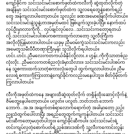
ကျော်ခိုင်က သင်းသင်းမင်းစောက်ဖုတ်ထဲကလီးကို ဆွဲထုတ်လိုက်တဲ့
အချိန်မှာ သင်းသင်းမင်းစောက်ဖုတ်ထဲက သူ့လရေတွေနဲ့စောက်ရည်
တွေ အန်ကျလာပါတော့တယ်။ သူလည်း ခဏအမောဖြေလိုက်ပါတယ်။
သင်းသင်းမင်းနဲ့သူနဲ့ဟာအမှတ်မထင် ဖြစ်ပျက်သွားခဲ့ပါပြီ။ နောက်ထပ်
လုပ်ဦးမှာလားကိုကို… လုပ်ချင်လုပ်လေ…သင်းသင်းကတော့ရတယ်
လို့..သင်းသင်းမင်းပါးစပ်ကစကားထွက်လာတော့ သူ့လီးကြီးက
အလိုလိုပြန်မာလာပါတယ်။ ယခုမှ ညီမဝမ်းကွဲသင်းသင်းမင်းကလည်း
အမေတူသမီးပီပီတဏှာကြီးမှန်း သူသိလိုက်ရပါတယ်။
ဟင်း..ဟင်း..ညီမလေးကတကယ်ခံနိုင်လို့လား..။ ဟွန်း..ကိုကိုသာတစ်ည
လုံးလိုး…ညီမလေးကတစ်ညလုံးခံမှာသိလား။ သင်းသင်းမင်းပါးစပ်က
နေ သူ့စကားထက်သာတဲ့စကားလုံးတွေပါ ထွက်ကျလာပါတယ်။ ညီမ
လေးရဲ့စကားကိုကြားတာနဲ့ကျော်ခိုင်ကလည်းမနေပါဘူး။ စိတ်ပိုမိုတက်
ကြွလာပါတယ်။
လီးကိုအဖုတ်ထဲကနေ အဖျားထိဆွဲထုတ်လိုက် တရှိန်ထိုးဆောင့်လိုက်နဲ့
ဇိမ်တွေ့နေပါတော့တယ်။ ပလွတ်။ ပလွတ်..ဘတ်ဘတ်.ဘောက်
ဘောက်…အ.အ အချက်တစ်ရာလောက်ရောက်တဲ့ အခါမှာတော့ ညဉ်း
ညူသံထွက်ပေါ်လာပြီး အရည်တွေထွက်ကျကုန်ပါတယ်။ သင်းသင်း
မင်းဆီကတော့မဟုတ်ပါဘူး။ ကျော်ခိုင်ဆီကပါ။ သင်းသင်းမင်းရဲ့
တင်းကျပ်လှတဲ့စောက်ပတ်ရဲ့ညှစ်အားဒဏ်ကို သူ့လီးကကောင်းလွန်း
နေလို့မခံနိုင်ဘဲ နောက်တစ်ချီပြီးသွားတာပါ။ သင်းသင်းမင်းကတော့ မ