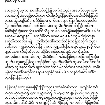
စိုးဂရုမစိုက်ဘဲ။
သော့တံကိုယူကာ အပေါ်ထပ်သို့ပြန်တက်ခဲ့သည်။ အပေါ်ထပ်မှာ တစ်
ယောက်ကိုဆုံးမရဦးမယ်လေ။ တံခါးကိုဖွင့်ပြီးဒေါ်လေးသီသီစိုးပြန်ဝင်
လာသည့်အချိန်ထိကျော်ခိုင်ကား ရှက်တာရောကြောက်တာရောပေါင်း
ပြီး အဝတ်အစားပင်မဝတ်ဖြစ်သေး။ သူလီးကိုလက်ဝါးဖြင့် အုပ်ကာ
ခေါင်းကြီးငုံ့နေသည်။ ဒေါ်သီသီစိုးက ဒေါသအရှိန်မပြေသေးပါ။ ခေါင်း
မော့စမ်း..ကျော်ခိုင်…. ကျော်ခိုင်က မဝံ့မရဲဖြင့် ခေါင်းကိုဖြည်းငြင်းစွာ
မော့လိုက်သည်။ ဖြန်း…သူ့ပါးကိုဒေါ်လေးသီသီစိုးကရိုက်လိုက်သည်။
ဒေါ်လေး…ကျွန်တော်ရှင်းပြ…. မရှင်းပြနဲ့…ငါမကြားချင်ဘူး….နင်မိုက်လှ
ချည်လား။ ကိုယ့်ညီမလေးဆိုပြီးစောင့်ရှောက်ရမဲ့..ဟာကို..နင်က
လေ..နင်က.. တကယ်တော့ သီသီစိုးဒေါကန်နေခြင်းမှာ တခြားကြောင့်မ
ဟုုတ်.။ သူမတူဖြစ်သူကျော်ခိုင်က သူမကိုမလိုးဘဲ သူမသမီးသင်းသင်း
မင်းကို လိုးနေသည်ကို မျက်ဝါးထင်ထင်မြင်လိုက်ရသောကြောင့်.. သမီး
ဖြစ်သူအပေါ်ဝန်တိုစိတ်ရော ကျော်ခိုင်အပေါ် ဒေါကန်စိတ်ရော ပေါင်း
သွားခြင်းဖြစ်သည်။
ပြောရရင်တော့ မွန်နေခြင်းဖြစ်သည်။ ဖယ်စမ်းနင့်လက်.. ကျော်ခိုင်အုပ်
ထားသောလက်ကိုသူမကဆွဲဖယ်လိုက်သည်။ ကျော်ခိုင်လီးကား ခုနက
သင်းသင်းမင်းစုပ်ထားသဖြင့်အရည်တွေရွဲနေသည်။ တယမ်းယမ်းဖြစ်
နေသည်။ ဒေါ်သီသီစိုးက ကျော်ခိုင်လီးကိုကြည့်ကာ တစ်ချက်ပြုံးလိုက်