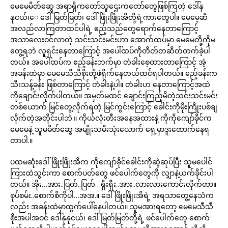
မေမေမိတ်ဆွေ အရာရှိကတော်သူဌေးကတော်တွေဖြစ်ကြတဲ့ ဒေါ်နု
နုငယ်၊ေ ဒေါ်မြတ်မြတ်၊ ဒေါ်ဖြိုးဖြိုးအိတို့ရဲ့ကားတွေပါ။ မေမေ့ဆီ
အလည်လာကြတာထင်ပါရဲ့ ဧည့်သည်တွေရောက်နေတာကြောင့်
အသာလေးဝင်လာတဲ့ သင်းသင်းမင်းဟာ အောက်ထပ်မှာ မေမေတို့ကိုမ
တွေ့ရဘဲ လူရှင်းနေတာကြောင့် အပေါ်ထပ်ကိုတိတ်တဆိတ်တက်ခဲ့ပါ
တယ်။ အပေါ်ထပ်က ဧည့်ခန်းဘက်မှာ တံခါးစေ့ထားတာကြောင့် အဲ့
အခန်းထဲမှာ မေမေသီသီစိုးတို့ဖဲရိုက်နေတယ်ထင်ရပါတယ်။ ဧည့်ခန်းက
သီးသန့်ခန်း ဖြစ်တာကြောင့် တံခါးနဲ့ပါ။ တံခါးဟ နေတာကြောင့်အထဲ
ကိုချောင်းလိုက်ပါတယ်။ အမှတ်မထင် ချောင်းကြည့်မိတဲ့သင်းသင်းမင်း
တစ်ယောက် မြင်တွေ့လိုက်ရတဲ့ မြင်ကွင်းကြောင့် ခေါင်းကိုမိုးကြိုးပစ်ချ
လိုက်တဲ့အတိုင်းပါဘဲ.။ ကိုယ်လုံးတီးအနေအထားနဲ့ ကိုကိုကျော်ခိုင်က
မေမေနဲ့ သူမမိတ်ဆွေ အမျိုးသမီးသုံးယောက် ရှေ့မှာဒူးထောက်နေရ
တာပါ.။
ပထမဆုံးဒေါ်ဖြိုးဖြိုးအိက ကိုကျော်ခိုင်ခေါင်းကိုဆွဲဆုပ်ပြီး သူမပေါင်
ကြားထဲသွင်းကာ စောက်ပတ်တွေ ဖင်ပေါက်တွေကို လျှာနဲ့ယက်ခိုင်းပါ
တယ်။ အိုး…အား..ပြတ်..ပြတ်…ရှီးရှီး..အား..လားလားကောင်းလိုက်တာ။
စုပ်စမ်း..စောက်စိကိုပါ…အအ.။ ဒေါ်ဖြိုးဖြိုးအိရဲ့ အရသာတွေ့နေသံက
လည်း အခန်းထဲမှာထွက်ပေါ်နေပါတယ်။ သူမအားရတော့ မေမေသီသီ
စိုးအပါအဝင် ဒေါ်နုနုငယ်၊ ဒေါ်မြတ်မြတ်တို့ရဲ့ ဖင်ပေါက်တွေ စောက်