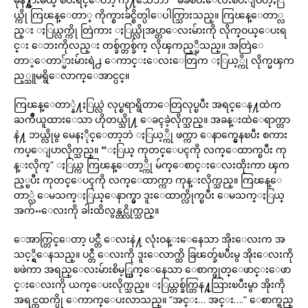
ယ္ကို ကြၽန္ေတာ္ ကိုက္စားခ်င္စိတ္ပါေပါက္သြားသည္။ ကြၽန္ေတာ္လ
ည္း ႏြယ္လက္ကို တြဲကား ႏြယ္လိုအပ္တာေလးမ်ားကို လိုက္ဝယ္ေပးရ
င္း ေဘးကိုလည္း တစ္ခ်က္တစ္ခ်က္ လိုၾကည့္မိသည္။ အတြဲေ
တာ္ေတာ္မ်ားမ်ားရဲ႕ ေကာင္းေလးေတြက ႏြယ့္ကို လိုက္မၾက
ည့္သူမရွိေလာက္ေအာင္ပင္။
ကြၽန္ေတာ္နဲ႔ႏြယ္လဲ လုပ္စရာရွိတာေတြလုပ္ၿပီး အရင္ေန႔ထဲက
ႀကိဳယူထားေသာ ဟိုတယ္သို႔ ေခၚခဲ့လိုက္သည္။ အခန္းထဲေရာက္တာ
နဲ႔ ဘယ္လိုမွ မေနႏိုင္ေတာ့ဘဲ ႏြယ့္ကို ဖက္ကာ ေနာက္မွေနၿပီး စကား
ကပ္ေျပာလိုက္သည္။ “ႏြယ္ ကုတင္ေပၚကို လက္ေထာက္ၿပီး ကု
န္းလိုက္” ႏြယ္က ကြၽန္ေတာ့္ကို မ်က္ေစာင္းေလးထိုးကာ ၾက
ည့္ၿပီး ကုတင္ေပၚကို လက္ေထာက္ကာ ကုန္းလိုက္သည္။ ကြၽန္ေ
တာ္လဲ ေမသက္ႏြယ္ေနာက္မွာ ဒူးေထာက္လိုက္ၿပီး ေမသက္ႏြယ္
အက်ႌေလးကို ခါးထိလွန္တင္လိုက္သည္။
ေအာက္တြင္ေတာ့ ပင္တီ ေလးနဲ႔ လုံးဝန္းေနေသာ အိုးေလးက အ
သင့္ရွိေနသည္။ ပင္တီ ေလးကို ဒူးေလာက္ထိ ခြၽတ္ခ်ၿပီးမွ အိုးေလးကို
ၿဖဲကာ အရည္ေလးမ်ားစိမ့္ထြက္ေနေသာ ေစာက္ဖုတ္ေဖာင္းေဖာ
င္းေလးကို ယက္ေပးလိုက္သည္။ ႏြယ္တစ္ခ်က္တြန႔္သြားၿပီးမွာ အိုးကို
အရင္ကထက္ပို ေကာက္ေပးလာသည္။ “အင္း… အင္း….” ေစာက္ရည္