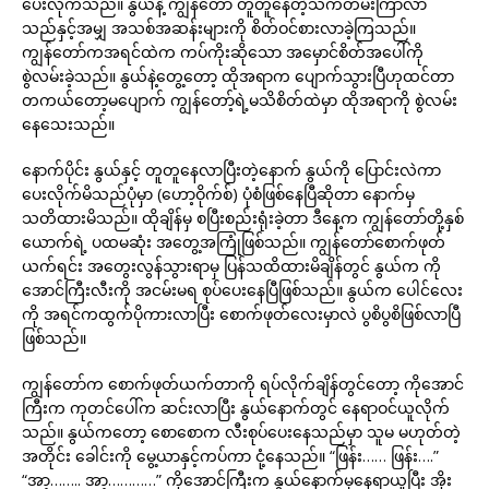
ပေးလိုက်သည်။ နွယ်နဲ့ ကျွန်တော် တူတူနေတဲ့သက်တမ်းကြာလာ
သည်နှင့်အမျှ အသစ်အဆန်းများကို စိတ်ဝင်စားလာခဲ့ကြသည်။
ကျွန်တော်ကအရင်ထဲက ကပ်ကိုးဆိုသော အမှောင်စိတ်အပေါ်ကို
စွဲလမ်းခဲ့သည်။ နွယ်နဲ့တွေ့တော့ ထိုအရာက ပျောက်သွားပြီဟုထင်တာ
တကယ်တော့မပျောက် ကျွန်တော့်ရဲ့မသိစိတ်ထဲမှာ ထိုအရာကို စွဲလမ်း
နေသေးသည်။
နောက်ပိုင်း နွယ်နှင့် တူတူနေလာပြီးတဲ့နောက် နွယ်ကို ပြောင်းလဲကာ
ပေးလိုက်မိသည်ပုံမှာ (ဟော့ဝိုက်စ်) ပုံစံဖြစ်နေပြီဆိုတာ နောက်မှ
သတိထားမိသည်။ ထိုချိန်မှ စပြီးစည်းရုံးခဲ့တာ ဒီနေ့က ကျွန်တော်တို့နှစ်
ယောက်ရဲ့ ပထမဆုံး အတွေ့အကြုံဖြစ်သည်။ ကျွန်တော်စောက်ဖုတ်
ယက်ရင်း အတွေးလွန်သွားရာမှ ပြန်သထိထားမိချိန်တွင် နွယ်က ကို
အောင်ကြီးလီးကို အငမ်းမရ စုပ်ပေးနေပြီဖြစ်သည်။ နွယ်က ပေါင်လေး
ကို အရင်ကထွက်ပိုကားလာပြီး စောက်ဖုတ်လေးမှာလဲ ပွစိပွစိဖြစ်လာပြီ
ဖြစ်သည်။
ကျွန်တော်က စောက်ဖုတ်ယက်တာကို ရပ်လိုက်ချိန်တွင်တော့ ကိုအောင်
ကြီးက ကုတင်ပေါ်က ဆင်းလာပြီး နွယ်နောက်တွင် နေရာဝင်ယူလိုက်
သည်။ နွယ်ကတော့ စောစောက လီးစုပ်ပေးနေသည်မှာ သူမ မဟုတ်တဲ့
အတိုင်း ခေါင်းကို မွေ့ယာနှင့်ကပ်ကာ ငုံ့နေသည်။ “ဖြန်း…… ဖြန်း….”
“အာ့…….. အာ့…………” ကိုအောင်ကြီးက နွယ်နောက်မှနေရာယူပြီး အိုး