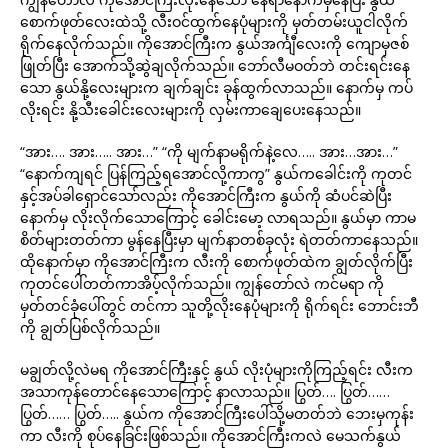
စောက်ဖုတ်လေးထဲသို့ လီးဝင်ထွက်နေပုံများကို မှတ်တမ်းယူငါလိုက်
ရိုက်နေလိုက်သည်။ ကိုအောင်ကြီးက နွယ်အင်္ကျီလေးကို ကျောမှဇစ်
ဖြုတ်ပြီး အောက်သို့ဆွဲချလိုက်သည်။ ဘော်လီမဝတ်ဘဲ တင်းရင်းနေ
သော နွယ်နို့လေးများက ချက်ချင်း ခုန်ထွက်လာသည်။ နောက်မှ ကပ်
လိုးရင်း နို့သီးခေါင်းလေးများကို လှမ်းကာချေပေးနေသည်။
“အား…. အား….. အား…” “ကို မျက်နာမရိုက်နဲ့လေ….. အား…အား…”
“နောက်ကျရင် ပြန်ကြည့်ရအောင်လို့ကာကွ” နွယ်ကခေါင်းကို ကုတင်
နှင့်အပ်ခါရှောင်သော်လည်း ကိုအောင်ကြီးက နွယ်ကို ဆံပင်ဆဲပြီး
နောက်မှ လိုးလိုက်သောကြောင့် ခေါင်းမော့ လာရသည်။ နွယ်မှာ ကာမ
စိတ်များတတ်ကာ မွန်နေပြီးမှာ မျက်နာတစ်ခုလုံး ရဲတတ်ကာနေသည်။
ထိုနောက်မှာ ကိုအောင်ကြီးက လီးကို စောက်ဖုတ်ထဲက ချွတ်လိုက်ပြီး
ကုတင်ပေါ်တတ်ကာအိပ့်လိုက်သည်။ ကျွန်တော်လဲ ကင်မရာ ကို
မှတ်တင်ခုံပေါ်တွင် တင်ကာ သူတို့လိုးနေပုံများကို ရိုက်ရင်း ဘောင်းဘီ
ကို ချွတ်ပြစ်လိုက်သည်။
မချွတ်လို့လဲမရ ကိုအောင်ကြီးနှင့် နွယ် လိုးပုံများကိုကြည့်ရင်း လီးက
အသာကုန်တောင်နေသောကြောင့် နာလာသည်။ ပြွတ်…. ပြွတ်……
ပြွတ်…… ပြွတ်….. နွယ်က ကိုအောင်ကြီးပေါ်သို့မတတ်ဘဲ ဘေးမှကုန်း
ကာ လီးကို စုပ်နေခြင်းဖြစ်သည်။ ကိုအောင်ကြီးကလဲ မေသက်နွယ်