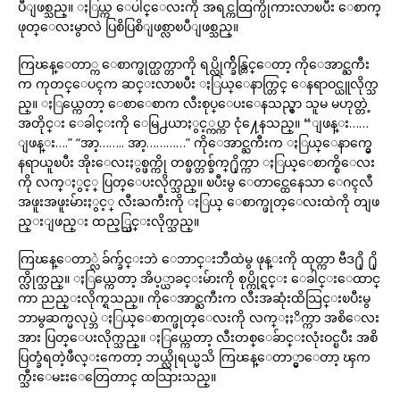
ပီျဖစ္သည္။ ႏြယ္က ေပါင္ေလးကို အရင္ကထြက္ပိုကားလာၿပီး ေစာက္
ဖုတ္ေလးမွာလဲ ပြစိပြစိျဖစ္လာၿပီျဖစ္သည္။
ကြၽန္ေတာ္က ေစာက္ဖုတ္ယက္တာကို ရပ္လိုက္ခ်ိန္တြင္ေတာ့ ကိုေအာင္ႀကီး
က ကုတင္ေပၚက ဆင္းလာၿပီး ႏြယ္ေနာက္တြင္ ေနရာဝင္ယူလိုက္သ
ည္။ ႏြယ္ကေတာ့ ေစာေစာက လီးစုပ္ေပးေနသည္မွာ သူမ မဟုတ္တဲ့
အတိုင္း ေခါင္းကို ေမြ႕ယာႏွင့္ကပ္ကာ ငုံ႔ေနသည္။ “ျဖန္း……
ျဖန္း….” “အာ့…….. အာ့…………” ကိုေအာင္ႀကီးက ႏြယ္ေနာက္မွေ
နရာယူၿပီး အိုးေလးႏွစ္ဖက္ကို တစ္ဖက္တစ္ခ်က္႐ိုက္ကာ ႏြယ္ေစာက္စိေလး
ကို လက္ႏွင့္ ပြတ္ေပးလိုက္သည္။ ၿပီးမွ ေတာင္ထေနေသာ ေဂၚလီ
အဖူးအဖူးမ်ားႏွင့္ လီးႀကီးကို ႏြယ္ ေစာက္ဖုတ္ေလးထဲကို တျဖ
ည္းျဖည္း ထည့္သြင္းလိုက္သည္။
ကြၽန္ေတာ္လဲ ခ်က္ခ်င္းဘဲ ေဘာင္းဘီထဲမွ ဖုန္းကို ထုတ္ကာ ဗီဒ႐ို ႐ို
က္လိုက္သည္။ ႏြယ္ကေတာ့ အိပ့္ယာခင္းမ်ားကို စုပ္ကိုင္ရင္း ေခါင္းေထာင္
ကာ ညည္းလိုက္ရသည္။ ကိုေအာင္ႀကီးက လီးအဆုံးထိသြင္းၿပီးမွ
ဘာမွဆက္မလုပ္ဘဲ ႏြယ္ေစာက္ဖုတ္ေလးကို လက္ႏႈိက္ကာ အစိေလး
အား ပြတ္ေပးလိုက္သည္။ ႏြယ္ကေတာ့ လီးတစ္ေခ်ာင္းလုံးဝင္ၿပီး အစိ
ပြတ္ခံရတဲ့ဖီလ္းကေတာ့ ဘယ္လိုရယ္မသိ ကြၽန္ေတာ္မွာေတာ့ ၾက
က္သီးေမႊးေတြေတာင္ ထသြားသည္။