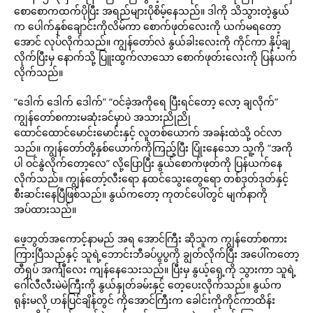
စောစောကထက်ပိုပြီး အရည်များပိုစိမ့်နေသည်။ ဒါကို သိသွားတဲ့နွယ်
က ပေါက်နှစ်ချောင်းကိုလိမ်ကာ စောက်ဖုတ်လေးကို ယက်မရတော့
အောင် လုပ်လိုက်သည်။ ကျွန်တော်လဲ နွယ်ခါးလေးကို ကိုင်ကာ နှိပ့်ချ
လိုက်ပြီးမှ နောက်သို့ ပြူးထွက်လာသော စောက်ဖုတ်းလေးကို ပြန်ယက်
လိုက်သည်။
“ဒေါက် ဒေါက် ဒေါက်” “ဝင်ခဲ့အကိုရေ ပြီးရင်တော့ လော့ ချလိုက်”
ကျွန်တော်စကားမဆုံးခင်မှာပဲ အသားညိုညို
ထောင်ထောင်မောင်းမောင်းနှင့် လူတစ်ယောက် အခန်းထဲသို့ ဝင်လာ
သည်။ ကျွန်တော်တို့နှစ်ယောက်ကိုကြည့်ပြီး ပြုံးနေသော သူ့ကို “အကို
ပါ ဝင်နွဲလိုက်တော့လေ” လို့ပြောပြီး နွယ်စောက်ဖုတ်ကို ပြန်ယက်နေ
လိုက်သည်။ ကျွန်တော့်လီးရော နထင်သွေးတွေရော တစ်ဒုတ်ဒုတ်နှင့်
စီးဆင်းနေပြီဖြစ်သည်။ နွယ်ကတော့ ကုတင်ပေါ်တွင် မျက်နာကို
အပ်ထားသည်။
ဖေ့ဘွတ်အကောင့်နာမည် အရ အောင်ကြီး ဆိုသူက ကျွန်တော်စကား
ကြားပြီသည်နှင့် သူရဲ့ဘောင်းဘီခပ်ပွပွကို ချွတ်လိုက်ပြီး အပေါ်ကတော့
တီရှပ် အင်္ကျီလေး ကျန်နေသေးသည်။ ပြီးမှ နွယ့်ရှေ့ကို သွားကာ သူရဲ့
ဂေါ်လီလီးမဲမဲကြီးကို နွယ်နှုတ်ခမ်းနှင့် တေ့ပေးလိုက်သည်။ နွယ်က
ရုန်းမလို ဟန်ပြင်ချိန်တွင် ကိုအောင်ကြီးက ခေါင်းကိုကိုင်ကာထိန်း