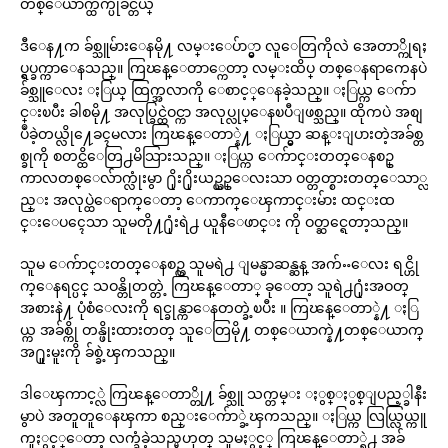
တစ္ေယာက္ထက္ပိုခ်င္တယ္
ဒီေန႔က ခ်စ္သူမ်ားေနမို႔ လမ္းေပ်ာ္မွာ လူေတြကိုလဲ အေတာ္ကိုရႈ
ပ္ရွပ္ခက္ကာေနသည္။ ကြၽန္ေတာ္ကေတာ့ လမ္းထိပ္ တစ္ေနရာကေနပဲ
ခ်စ္သူေလး ႏြယ္ ထြက္အလာကို ေစာင့္ေနခဲ့သည္။ ႏြယ္က ေက်ာ
င္းၿပီး ခါစမို႔ အလုပ္ခြင္ထဲဝင္ကာ အလုပ္လုပ္ေနၿပီျဖစ္သည္။ ထိုကပဲ အစျ
ပဳခဲ့တယ္လို႔ေခၚမလား ကြၽန္ေတာ္နဲ႔ ႏြယ္မွာ ဆန္းျပားတဲ့အခ်စ္တ
စ္ခုကို စတင္ထိေတြ႕မိသြားသည္။ ႏြယ္က ေက်ာင္းတတ္ေနစဥ္
ကာလတစ္ေလ်ာက္လုံးမွာ ႐ိုး႐ိုးယဥ္ယဥ္ေလးသာ ဝတ္တတ္စားတတ္ေသာ္လ
ည္း အလုပ္ထဲေရာက္ေတာ့ ေကာက္ေၾကာင္းမ်ား ထင္းထ
င္းေပၚေသာ သူမတို႔႐ုံးရဲ႕ ယူနီေဖာင္း ကို ဝတ္ဆင္ရေတာ့သည္။
သူမ ေက်ာင္းတတ္ေနစဥ္က သူမရဲ႕ ျမန္မာဆန္ဆန္ အက်ႌေလး ရင္ဟို
က္ေနရင္ပင္ သဝန္တိုတတ္တဲ့ ကြၽန္ေတာ္ ခုေတာ့ သူရဲ႕႐ုံးအဝတ္
အစားနဲ႔ ပုံစံေလးကို ရင္ခုန္ကာေနတတ္ခဲ့ၿပီး ။ ကြၽန္ေတာ္နဲ႔ ႏြ
ယ္က အခ်စ္ကို တန္ဖိုးထားတတ္ သူေတြမို႔ တစ္ေယာက္နဲ႔တစ္ေယာက္
အ႐ူးမူးကို ခ်စ္ခဲ့ၾကသည္။
ဒါေၾကာင့္လဲ ကြၽန္ေတာ္တို႔ ခ်စ္သူ သက္တမ္း ႏွစ္ႏွစ္ျပည့္ခါနီး
မွာပဲ အတူတူေနၾကာ စည္းေက်ာ္ခဲ့ၾကသည္။ ႏြယ္က လြယ္လြယ္ကူ
ကူႏွင့္ေတာ့ လက္ခံခဲ့သည္မဟုတ္ သူမႏွင့္ ကြၽန္ေတာ္ရဲ႕ အခ်