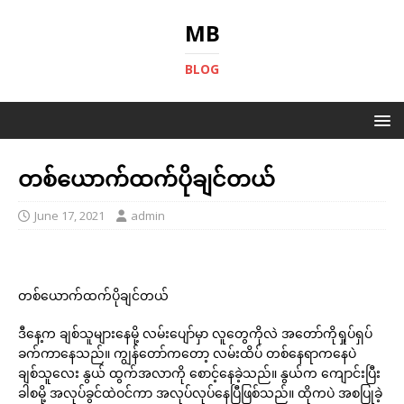
MB
BLOG
တစ်ယောက်ထက်ပိုချင်တယ်
June 17, 2021
admin
တစ်ယောက်ထက်ပိုချင်တယ်
ဒီနေ့က ချစ်သူများနေမို့ လမ်းပျော်မှာ လူတွေကိုလဲ အတော်ကိုရှုပ်ရှပ်
ခက်ကာနေသည်။ ကျွန်တော်ကတော့ လမ်းထိပ် တစ်နေရာကနေပဲ
ချစ်သူလေး နွယ် ထွက်အလာကို စောင့်နေခဲ့သည်။ နွယ်က ကျောင်းပြီး
ခါစမို့ အလုပ်ခွင်ထဲဝင်ကာ အလုပ်လုပ်နေပြီဖြစ်သည်။ ထိုကပဲ အစပြုခဲ့