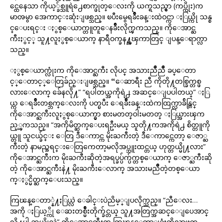
င္ထေနေသာ ကိုယ့္ခ်စ္သူရဲ႕ေစာက္ဖုတ္ေလးကို ယက္ရသည္မွာ (ကပ္ကိုး)က
မာၻမွာ အေကာင္းဆုံးျဖစ္သည္။ ၿပီးမွေရခ်ိဳးခန္းထဲဝင္ကာ ႏြယ္ကို သန္စ
င္ေပးရင္း ႏွစ္ေယာက္တူတူေနခ်ိဳးလိုက္ၾကသည္။ ကိုေအာင္ႀ
ကီးႏွင့္ သူ႔လူႏွစ္ေယာက္ နာရီဝက္ခန႔္အၾကာတြင္ ျပန္ေရာက္လာ
သည္။
ႏွစ္ေယာက္လုံးက ကိုေအာင္ႀကီး လိုပင္ အသားညိဳညိဳ ခပ္ေတာ
င့္ေတာင့္ေတြခ်ည္းျဖစ္သည္။ “ေဆာရီး ညီ ကိုတို႔တစ္ခြက္တစ္ဖ
လားေလာက္ ခ်ေနလို႔” “ရပါတယ္အကိုရဲ႕ အဆင္ေျပပါတယ္” ႏြ
ယ္က ေရခ်ိဳးတစ္ဘက္ေလးကို ပတ္ၿပီး ေရခ်ိဳးခန္းထဲကထြက္လာခ်ိန္တြင္
ကိုေအာင္ႀကီးလူႏွစ္ေယာက္မွာ စားမတတ္ဝါးမတတ္ ႏြယ္အားၾက
ည့္ၾကသည္။ “အကိုမိတ္ဆက္ေပးရဦးမယ္ သူတို႔ကအကိုရဲ႕ စိတ္တူကို
ယ္တူ သူငယ္ခ်င္း ေတြ ဒီေကာင္က မိုးႀကီးတဲ့ ဒီေကာင္ကေတာ့ ေဇာ္ႀ
ကီးတဲ့ နာမည္အရင္းေတြကေတာ့မလိုအပ္ဘူးထင္တယ္ ဟုတ္တယ္မို႔လား”
ကိုေအာင္ႀကီးက မိုးႀကီးဆိုတဲ့အရပ္ခပ္ပ်က္ပ်က္တစ္ေယာက္ ေဇာ္ႀကီးဆို
တဲ့ ကိုေအာင္ႀကီးနဲ႔ မိုးႀကီးေလာက္ အသားမညိဳတဲ့တစ္ေယာ
က္ႏွင္မိတ္ဆက္ေပးသည္။
ကြၽန္ေတာ္နဲ႔ႏြယ္လဲ ေခါင္းပဲညိမ့္ျပလိုက္သည္။ “ညီေလး…
အကို ႏြယ့္ကို ေဆးတစ္မ်ိဳးတိုက္ခ်င္တယ္ သူ႔အတြက္အဆင္ေျပေအာင္
လို႔ပါ ဘယ္လိုလဲ” ကိုေအာင္ႀကီးက ကြၽန္ေတာ္ပုခုံးကိုလာဖက္ၿ