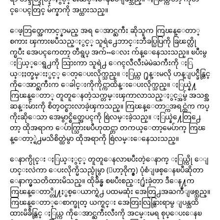
င္ေပၚတြင္ မ်က္နာကို အပ္ထားသည္။
ေဖ့ဘြတ္အေကာင့္နာမည္ အရ ေအာင္ႀကီး ဆိုသူက ကြၽန္ေတာ္
စကား ၾကားၿပီသည္ႏွင့္ သူရဲ႕ေဘာင္းဘီခပ္ပြပြကို ခြၽတ္လို
က္ၿပီး အေပၚကေတာ့ တီရွပ္ အက်ႌေလး က်န္ေနေသးသည္။ ၿပီးမွ
ႏြယ့္ေရွ႕ကို သြားကာ သူရဲ႕ ေဂၚလီလီးမဲမဲႀကီးကို ႏြ
ယ္ႏႈတ္ခမ္းႏွင့္ ေတ့ေပးလိုက္သည္။ ႏြယ္က ႐ုန္းမလို ဟန္ျပင္ခ်ိန္တြင္
ကိုေအာင္ႀကီးက ေခါင္းကိုကိုင္ကာထိန္းေပးလိုက္သည္။ ႏြယ္နဲ႔
ကြၽန္ေတာ္ တူတူေနတဲ့သက္တမ္းၾကာလာသည္ႏွင့္အမွ် အသစ္အ
ဆန္းမ်ားကို စိတ္ဝင္စားလာခဲ့ၾကသည္။ ကြၽန္ေတာ္ကအရင္ထဲက ကပ္
ကိုးဆိုေသာ အေမွာင္စိတ္အေပၚကို စြဲလမ္းခဲ့သည္။ ႏြယ္နဲ႔ေတြ႕ေ
တာ့ ထိုအရာက ေပ်ာက္သြားၿပီဟုထင္တာ တကယ္ေတာ့မေပ်ာက္ ကြၽ
န္ေတာ့္ရဲ႕မသိစိတ္ထဲမွာ ထိုအရာကို စြဲလမ္းေနေသးသည္။
ေနာက္ပိုင္း ႏြယ္ႏွင့္ တူတူေနလာၿပီးတဲ့ေနာက္ ႏြယ္ကို ေျ
ပာင္းလဲကာ ေပးလိုက္မိသည္ပုံမွာ (ေဟာ့ဝိုက္စ္) ပုံစံျဖစ္ေနၿပီဆိုတာ
ေနာက္မွသတိထားမိသည္။ ထိုခ်ိန္မွ စၿပီးစည္း႐ုံးခဲ့တာ ဒီေန႔က
ကြၽန္ေတာ္တို႔ႏွစ္ေယာက္ရဲ႕ ပထမဆုံး အေတြ႕အႀကဳံျဖစ္သည္။
ကြၽန္ေတာ္ေစာက္ဖုတ္ ယက္ရင္း အေတြးလြန္သြားရာမွ ျပန္သထိ
ထားမိခ်ိန္တြင္ ႏြယ္က ကိုေအာင္ႀကီးလီးကို အငမ္းမရ စုပ္ေပးေနၿ