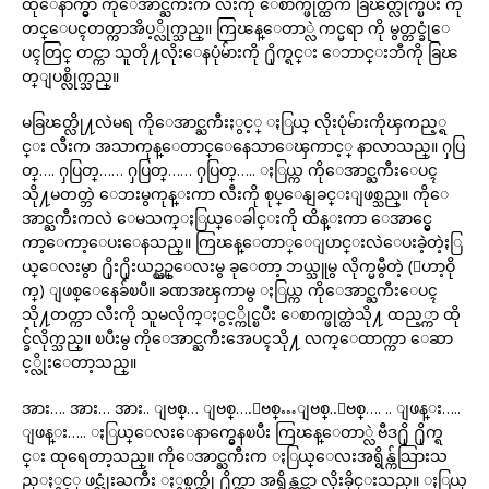
ထိုေနာက္မွာ ကိုေအာင္ႀကီးက လီးကို ေစာက္ဖုတ္ထဲက ခြၽတ္လိုက္ၿပီး ကု
တင္ေပၚတတ္ကာအိပ့္လိုက္သည္။ ကြၽန္ေတာ္လဲ ကင္မရာ ကို မွတ္တင္ခုံေ
ပၚတြင္ တင္ကာ သူတို႔လိုးေနပုံမ်ားကို ႐ိုက္ရင္း ေဘာင္းဘီကို ခြၽ
တ္ျပစ္လိုက္သည္။
မခြၽတ္လို႔လဲမရ ကိုေအာင္ႀကီးႏွင့္ ႏြယ္ လိုးပုံမ်ားကိုၾကည့္ရ
င္း လီးက အသာကုန္ေတာင္ေနေသာေၾကာင့္ နာလာသည္။ ႁပြ
တ္…. ႁပြတ္…… ႁပြတ္…… ႁပြတ္….. ႏြယ္က ကိုေအာင္ႀကီးေပၚ
သို႔မတတ္ဘဲ ေဘးမွကုန္းကာ လီးကို စုပ္ေနျခင္းျဖစ္သည္။ ကိုေ
အာင္ႀကီးကလဲ ေမသက္ႏြယ္ေခါင္းကို ထိန္းကာ ေအာင္မွေ
ကာ့ေကာ့ေပးေနသည္။ ကြၽန္ေတာ္ေျပာင္းလဲေပးခဲ့တဲ့ႏြ
ယ္ေလးမွာ ႐ိုး႐ိုးယဥ္ယဥ္ေလးမွ ခုေတာ့ ဘယ္သူမွ လိုက္မမွီတဲ့ (ေဟာ့ဝို
က္) ျဖစ္ေနေခ်ၿပီ။ ခဏအၾကာမွ ႏြယ္က ကိုေအာင္ႀကီးေပၚ
သို႔တတ္ကာ လီးကို သူမလိုက္ႏွင့္ကိုင္ၿပီး ေစာက္ဖုတ္ထဲသို႔ ထည့္ကာ ထို
င္ခ်လိုက္သည္။ ၿပီးမွ ကိုေအာင္ႀကီးအေပၚသို႔ လက္ေထာက္ကာ ေဆာ
င့္လိုးေတာ့သည္။
အား…. အား… အား.. ျဗစ္… ျဗစ္….ျဗစ္…ျဗစ္..ျဗစ္…. .. ျဖန္း…..
ျဖန္း….. ႏြယ္ေလးေနာက္မွေနၿပီး ကြၽန္ေတာ္လဲ ဗီဒ႐ို ႐ိုက္ရ
င္း ထုရေတာ့သည္။ ကိုေအာင္ႀကီးက ႏြယ္ေလးအရွိန္က်သြားသ
ည္ႏွင့္ ဖင္လုံးႀကီး ႏွစ္ဖက္ကို ႐ိုက္ကာ အရွိန္တင္ကာ လိုးခိုင္းသည္။ ႏြယ္