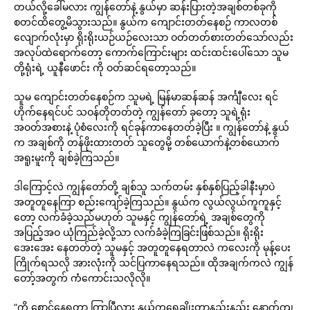
တယ်လို့ခေါ်မလား ကျွန်တော်နဲ့ နွယ်မှာ ဆန်းပြားတဲ့အချစ်တစ်ခုကို
စတင်ထိတွေ့မိသွားသည်။ နွယ်က ကျောင်းတတ်နေစဉ် ကာလတစ်
လျောက်လုံးမှာ ရိုးရိုးယဉ်ယဉ်လေးသာ ဝတ်တတ်စားတတ်သော်လည်း
အလုပ်ထဲရောက်တော့ ကောက်ကြောင်းများ ထင်းထင်းပေါ်သော သူမ
တို့ရုံးရဲ့ ယူနီဖောင်း ကို ဝတ်ဆင်ရတော့သည်။
သူမ ကျောင်းတတ်နေစဉ်က သူမရဲ့ မြန်မာဆန်ဆန် အင်္ကျီလေး ရင်
ဟိုက်နေရင်ပင် သဝန်တိုတတ်တဲ့ ကျွန်တော် ခုတော့ သူရဲ့ရုံး
အဝတ်အစားနဲ့ ပုံစံလေးကို ရင်ခုန်ကာနေတတ်ခဲ့ပြီး ။ ကျွန်တော်နဲ့ နွယ်
က အချစ်ကို တန်ဖိုးထားတတ် သူတွေမို့ တစ်ယောက်နဲ့တစ်ယောက်
အရူးမူးကို ချစ်ခဲ့ကြသည်။
ဒါကြောင့်လဲ ကျွန်တော်တို့ ချစ်သူ သက်တမ်း နှစ်နှစ်ပြည့်ခါနီးမှာပဲ
အတူတူနေကြာ စည်းကျော်ခဲ့ကြသည်။ နွယ်က လွယ်လွယ်ကူကူနှင့်
တော့ လက်ခံခဲ့သည်မဟုတ် သူမနှင့် ကျွန်တော်ရဲ့ အချစ်တွေကို
အပြည့်အဝ ယုံကြည်ခဲ့လို့သာ လက်ခံခဲ့ကြခြင်းဖြစ်သည်။ ရိုးရိုး
အေးအေး နေတတ်တဲ့ သူမနှင့် အတူတူနေရတာလဲ ကလေးကို မုန့်ပေး
ကြိုက်ရသလို အားလုံးကို သင်ပြကာနေရသည်။ ထိုအချက်ကလဲ ကျွန်
တော့်အတွက် ကံကောင်းသလိုလို။
“ကို စောင့်နေရတာ ကြာပြီလား နွယ်ကရေချိုးတာနည်းနည်း နောက်ကျ