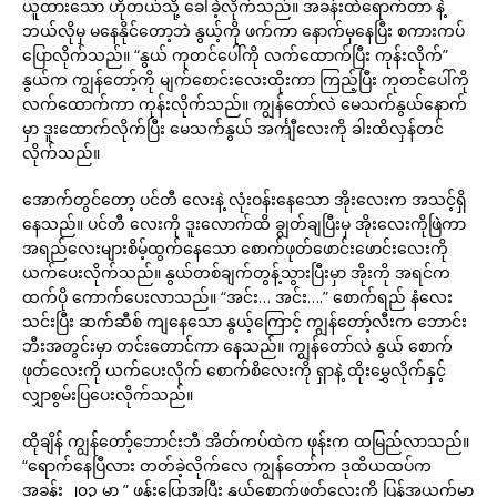
ယူထားသော ဟိုတယ်သို့ ခေါ်ခဲ့လိုက်သည်။ အခန်းထဲရောက်တာ နဲ့
ဘယ်လိုမှ မနေနိုင်တော့ဘဲ နွယ့်ကို ဖက်ကာ နောက်မှနေပြီး စကားကပ်
ပြောလိုက်သည်။ “နွယ် ကုတင်ပေါ်ကို လက်ထောက်ပြီး ကုန်းလိုက်”
နွယ်က ကျွန်တော့်ကို မျက်စောင်းလေးထိုးကာ ကြည့်ပြီး ကုတင်ပေါ်ကို
လက်ထောက်ကာ ကုန်းလိုက်သည်။ ကျွန်တော်လဲ မေသက်နွယ်နောက်
မှာ ဒူးထောက်လိုက်ပြီး မေသက်နွယ် အင်္ကျီလေးကို ခါးထိလှန်တင်
လိုက်သည်။
အောက်တွင်တော့ ပင်တီ လေးနဲ့ လုံးဝန်းနေသော အိုးလေးက အသင့်ရှိ
နေသည်။ ပင်တီ လေးကို ဒူးလောက်ထိ ချွတ်ချပြီးမှ အိုးလေးကိုဖြဲကာ
အရည်လေးများစိမ့်ထွက်နေသော စောက်ဖုတ်ဖောင်းဖောင်းလေးကို
ယက်ပေးလိုက်သည်။ နွယ်တစ်ချက်တွန့်သွားပြီးမှာ အိုးကို အရင်က
ထက်ပို ကောက်ပေးလာသည်။ “အင်း… အင်း….” စောက်ရည် နံလေး
သင်းပြီး ဆက်ဆီစ် ကျနေသော နွယ့်ကြောင့် ကျွန်တော့်လီးက ဘောင်း
ဘီးအတွင်းမှာ တင်းတောင်ကာ နေသည်။ ကျွန်တော်လဲ နွယ် စောက်
ဖုတ်လေးကို ယက်ပေးလိုက် စောက်စိလေးကို ရှာနဲ့ ထိုးမွှေလိုက်နှင့်
လျှာစွမ်းပြပေးလိုက်သည်။
ထိုချိန် ကျွန်တော့်ဘောင်းဘီ အိတ်ကပ်ထဲက ဖုန်းက ထမြည်လာသည်။
“ရောက်နေပြီလား တတ်ခဲ့လိုက်လေ ကျွန်တော်က ဒုထိယထပ်က
အခန်း ၂၀၃ မှာ ” ဖုန်းပြောအပြီး နွယ့်စောက်ဖုတ်လေးကို ပြန်အယက်မှာ