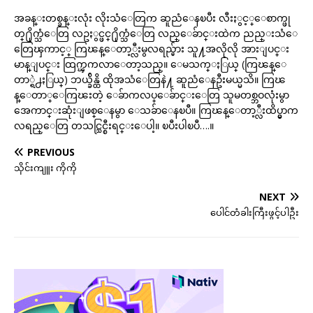
အခန္းတစ္ခန္းလုံး လိုးသံေတြက ဆူညံေနၿပီး လီးႏွင့္ေစာက္ဖု
တ္႐ိုက္သံေတြ လဥႏွင္ဖင္႐ိုက္သံေတြ လည္ေခ်ာင္းထဲက ညည္းသံေ
တြေၾကာင့္ ကြၽန္ေတာ့္လီးမွလရည္မ်ား သူ႔အလိုလို အားျပင္း
မာန္ျပင္း ထြက္ၾကလာေတာ့သည္။ ေမသက္ႏြယ္ (ကြၽန္ေ
တာ္ရဲ႕ႏြယ္) ဘယ္ခ်ိန္ထိ ထိုအသံေတြနဲ႔ ဆူညံေနဦးမယ္မသိ။ ကြၽ
န္ေတာ္ေကြၽးတဲ့ ေခ်ာကလပ္ေခ်ာင္းေတြ သူမတစ္ဘဝလုံးမွာ
အေကာင္းဆုံးျဖစ္ေနမွာ ေသခ်ာေနၿပီ။ ကြၽန္ေတာ့္လီးထိပ္မွာက
လရည္ေတြ တသင္သြင္စီးရင္းေပါ့။ ၿပီးပါၿပီ….။
PREVIOUS
သိုင်းကျူး ကိုကို
NEXT
ပေါင်တံခါးကြီးဖွင့်ပါဦး