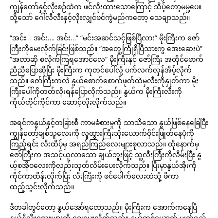
ကျွန်တော်နှင့်လိုးစဉ်ထဲက ဖင်လိုးထားသောကြောင့် သိပ့်တော့မမှု့ပေ။
သို့သော် ဂေါ်လီလီးနှင့်လိုးလျှင်ဖင်ကွဲမည်ကတော့ သေချာသည်။
“အင်း… အင်း…. အင်း…” “မင်းအဆင်သင့်ဖြစ်ပြီလား” မိုးကြီးက ဇော်
ကြီးကိုမေးလိုက်ခြင်းဖြစ်သည်။ “အတွေ့ကြုံရှိပြီသားကွ အေးဆေးပဲ”
“အတာဆို စလိုက်ကြရအောင်လေ” မိုးကြီးနှင့် ဇော်ကြီး အတိုင်ဖောက်
ညီညီပြောဆိုပြီး မိုးကြီးက ကုတင်ပေါ်လို့ ပက်လက်လှန်အိပ့်လိုက်
သည်။ ဇော်ကြီးကလဲ နွယ်စောက်စောက်ဖုတ်ထဲမှလီးကိုနှုတ်ကာ မိုး
ကြီးပေါ်ကိုတတ်လိုးရန်ပြောလိုက်သည်။ နွယ်က မိုးကြီးလီးကို
ကိုယ်တိုင်ကိုင်ကာ ဆောင့်လိုးလိုက်သည်။
အရင်ကနွယ်နှင့်တခြားစီ ကာမခံစားမှုကို သာသိသော နွယ်ဖြစ်နေခြေပြီး
ကျွန်တော့်ချစ်သူလေးကို လူထွားကြီးသုံးယောက်ဝိုင်းဖြုတ်နေပုံကို
ကြည့်ရင်း လီးထိပ့်မှ အရည်ကြည်လေးများစုလာသည်။ ထိုနောက်မှ
ဇော်ကြီးက အသင့်ယူလာသော ချယ်ဘူးဖြင့် သူ့လီးကြီးကိုလိမ်းပြီး နွ
ယ့်စအိုဝလေးကိုလည်းသုတ်လိမ်းပေးလိုက်သည်။ ပြီးမှာနွယ်အိုးကို
ကိုင်ကာထိန်းလိုက်ပြိး လီးကြီးကို ဖင်ပေါက်လေးထဲသို့ ဖိကာ
ထည့်သွင်းလိုက်သည်။
ဒီတခါတွင်တော့ နွယ်အော်ရတော့သည်။ မိုးကြီးက အောက်ကနေပြီ
နွယ်နို့သီးလေးများကို ချေပေးလိုက်သည်။ နွယ်တစ်ယောက် မျက်ရည်