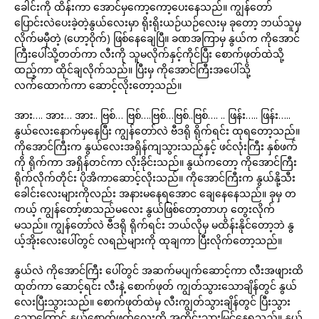
ခေါင်းကို ထိန်းကာ အောင်မှကော့ကော့ပေးနေသည်။ ကျွန်တော်
ပြောင်းလဲပေးခဲ့တဲ့နွယ်လေးမှာ ရိုးရိုးယဉ်ယဉ်လေးမှ ခုတော့ ဘယ်သူမှ
လိုက်မမှီတဲ့ (ဟော့ဝိုက်) ဖြစ်နေချေပြီ။ ခဏအကြာမှ နွယ်က ကိုအောင်
ကြီးပေါ်သို့တတ်ကာ လီးကို သူမလိုက်နှင့်ကိုင်ပြီး စောက်ဖုတ်ထဲသို့
ထည့်ကာ ထိုင်ချလိုက်သည်။ ပြီးမှ ကိုအောင်ကြီးအပေါ်သို့
လက်ထောက်ကာ ဆောင့်လိုးတော့သည်။
အား…. အား… အား.. ဗြစ်… ဗြစ်….ဗြစ်…ဗြစ်..ဗြစ်…. .. ဖြန်း….. ဖြန်း…..
နွယ်လေးနောက်မှနေပြီး ကျွန်တော်လဲ ဗီဒရို ရိုက်ရင်း ထုရတော့သည်။
ကိုအောင်ကြီးက နွယ်လေးအရှိန်ကျသွားသည်နှင့် ဖင်လုံးကြီး နှစ်ဖက်
ကို ရိုက်ကာ အရှိန်တင်ကာ လိုးခိုင်းသည်။ နွယ်ကတော့ ကိုအောင်ကြီး
ရိုက်လိုက်တိုင်း ပိုအိကာဆောင့်လိုးသည်။ ကိုအောင်ကြီးက နွယ်နို့သီး
ခေါင်းလေးများကိုလည်း အနားမနေရအောင ချေနေနေသည်။ ခုမှ တ
ကယ့် ကျွန်တော့်ဖာသည်မလေး နွယ်ဖြစ်တော့တာဟု တွေးလိုက်
မသည်။ ကျွန်တော်လဲ ဗီဒရို ရိုက်ရင်း ဘယ်လိုမှ မထိန်းနိုင်တော့ဘဲ နွ
ယ့်အိုးလေးပေါ်တွင် လရည်များကို ထုချကာ ပြီးလိုက်တော့သည်။
နွယ်လဲ ကိုအောင်ကြီး ပေါ်တွင် အဆက်မပျက်ဆောင့်ကာ လီးအဖျားထိ
ထုတ်ကာ ဆောင့်ရင်း လီးနဲ့ စောက်ဖုတ် ကျွတ်သွားသောချိန်တွင် နွယ်
လေးပြီးသွားသည်။ စောက်ဖုတ်ထဲမှ လီးကျွတ်သွားချိန်တွင် ပြီးသွား
သောကြောင့် နွယ်စောက်ဖုတ်လေးကို အတိုင်းသားမြင်နေရသည်။ နွယ်