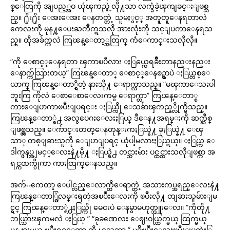
စ္ေတြကို အျပည့္အဝ ယုံၾကည္ခဲ့လို႔သာ လက္ခံခဲ့ၾကျခင္းျဖစ္သ
ည္။ ႐ိုး႐ိုး ေအးေအး ေနတတ္တဲ့ သူမႏွင့္ အတူတူေနရတာလဲ
ကေလးကို မုန႔္ေပးႀကိဳက္ရသလို အားလုံးကို သင္ျပကာေနရသ
ည္။ ထိုအခ်က္ကလဲ ကြၽန္ေတာ့္အတြက္ ကံေကာင္းသလိုလို။
“ကို ေစာင့္ေနရတာ ၾကာၿပီလား ႏြယ္ကေရခ်ိဳးတာနည္းနည္း
ေနာက္က်သြားတယ္” ကြၽန္ေတာ္ ေစာင့္ေနစဥ္မွာပဲ ႏြယ္တစ္ေ
ယာက္ ကြၽန္ေတာ္ရွိတဲ့ နားသို႔ ေရာက္လာသည္။ “မၾကာေသးပါ
ဘူးကြ ကိုလဲ ေစာေစာေလးကမွ ေရာက္တာ” ကြၽန္ေတာ္စ
ကားေျပာကာၿပဳံးျပရင္း ႏြယ္ကို ေသခ်ာၾကည့္လိုက္မိသည္။
ကြၽန္ေတာ္ရဲ႕ အလွပေဂးေလးႏြယ္ ဒီေန႔အရမ္းကို ဆက္ဆီစ္
ျဖစ္လွသည္။ ေက်ာင္းတတ္ေနတုန္းကႏြယ္နဲ႔ ခုႏြယ္နဲ႔ ေၾ
သာ္ တစ္ျခားသူကို ေျပာျပရင္ ယုံပါ့မလားႏြယ္ရယ္။ ႏြယ္က ေ
ဒါက္ဖနပ္အျမင့္ေလးနဲ႔မို႔ ႏြယ္ရဲ႕ တင္သားမ်ား ပင္ထင္ထားသလိုျဖစ္ကာ အ
ရင္ကထက္ပိုကာ ကားထြက္ေနသည္။
အက်ႌကေတာ့ ေပါင္လည္ေလာက္ထိေရာက္တဲ့ အသားကပ္အရည္ေလးနဲ႔
ကြၽန္ေတာ္စြဲလမ္းရတဲ့အၿပဳံးေလးကို ၿပဳံးလို႔ တျခားသူမ်ားျမ
င္ရင္ ကြၽန္ေတာ္ရဲ႕ႏြယ္ကို မေငးပဲ ေနမွာမဟုတ္ဘူးေလ။ “ကိုတို႔
ဘယ္သြားၾကမလဲ ႏြယ္ ” “ခုခဏေလး ေဈးဝယ္ထြက္မယ္ ထြက္မယ္
မုန႔္စားမယ္ ၿပီးရင္ေတာ့ ကို႔သေဘာ ” မခ်ိၿပဳံးေလးၿပဳံးျပတဲ့ႏြ