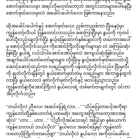
စောက်ဖုတ်လေးမှာ အရင်လိုမဟုတ်တော့ဘဲ အတွင်းသားများပေါ်နေပြီး
စောက်ဖုတ်လေးမှာလဲ အခေါင်းပေါက်လေး ဖြစ်ကာနေသည်။
ထိုအခေါင်းပေါက်နှင့် စောက်ဖုတ်လေး ညှစ်ကာညှစ်ကာ ပြီးနေပုံမှာ
ကျွန်တော့်လီးပင် ပြန်တောင်လာသည်။ ခဏကြာပြီးမှာ နွယ်ကို ကုတင်
ပေါ်သို့လည်းချလိုက်ပြီး နွယ့်ခြေထောက်နှစ်ချောင်းကို တမ်းကာအပေါ်
မှ စောင့်လို့းလိုက်သည်။ ကိုအောင်ကြီးလိုးချက်များမှာ လဲ အကြမ်းဆုံး
ဖြစ်ပြီး နွယ်ရဲ့ ငယ်သံပါအောင်အော်ပုံမှာလဲ အကျယ်ဆုံးဖြစ်သည်။
အချက်ပေါင်းတော်တော်များများ လိုးပြီးမှ နွယ့်စောက်ဖုတ်လေးထဲသို့
ဆောင့်ဆောင့်ထည်ကာ လရည်များကို ပန်းထည့်လိုက်သည်။ ပြီးမှလီး
ကို နှုတ်လိုက်ချိန်တွင် နွယ်စောက်ဖုတ်ထဲမှ လရည်များ အံကာရှုန်ထွက်
လာပြီး နွယ်လေးလဲ ဖုတ်လိုက်ဖုတ်လိုက်နှင့် ဖလပ်ပြသွားသည်။
ကျွန်တော်နဲ့ကိုအောင်ကြီးလဲ နွယ်လေးရဲ့ တစ်ဖက်တချက်တွင် ဝင်ကာ
အိပ့်လိုက်သည်။
“ဘယ်လိုလဲ ညီလေး အဆင်ပြေရဲ့လား…..” “သိပ့်ပြေတာပေါ့အကိုရာ
ကျွန်တော်တို့နှစ်ယောက်ရဲ့ပထမဆုံး အတွေအကြုံကတော့အားအရ
ဆုံးပဲ” “ဟား….. ဟား….” “ငါ့ညီလိုအပ်သေးရင် အပြင်မှာ နှစ်ယောက်
ကျန်သေးတယ် ဘယ်လိုလဲ” “နွယ်လေး အဆင်ပြေရင် ကျွန်တော်
ကတော့ပိုကြိုက်တာပေါ့ဗျာ” “ဘယ်လိုလဲ နွယ်လေး အကိုထပ်ခေါ်ပေး