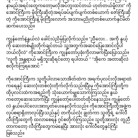
နာမည်အရင်းတွေကတော့မလိုအပ်ဘူးထင်တယ် ဟုတ်တယ်မို့လား” ကို
အောင်ကြီးက မိုးကြီးဆိုတဲ့အရပ်ခပ်ပျက်ပျက်တစ်ယောက် ဇော်ကြီးဆို
တဲ့ ကိုအောင်ကြီးနဲ့ မိုးကြီးလောက် အသားမညိုတဲ့တစ်ယောက်နှင်မိတ်
ဆက်ပေးသည်။
ကျွန်တော်နဲ့နွယ်လဲ ခေါင်းပဲညိမ့်ပြလိုက်သည်။ “ညီလေး… အကို နွယ့်
ကို ဆေးတစ်မျိုးတိုက်ချင်တယ် သူ့အတွက်အဆင်ပြေအောင်လို့ပါ
ဘယ်လိုလဲ” ကိုအောင်ကြီးက ကျွန်တော်ပုခုံးကိုလာဖက်ပြီးပြောသည်။
“လူကို အန္တရာယ် မရှိဘူးဆိုရင်တော့ ရပါတယ် ” “အိုကေ အတာဆိုလဲ
စလိုက်ကြရအောင် ”
ကိုအောင်ကြီးက သူတို့ပါလာသောအိတ်ထဲက အရက်ပုလင်းလိုအရာထဲ
ကရေနှင့် ဆေးလုံးတစ်လုံးတိုက်လိုက်သည်။ပြီးမှ ကိုအောင်ကြီးတို့က
ထိုပုလင်းထဲကအရည်ကို သုံးယောက်မျှသောက်ကြသည်။ နွယ်
ကတော့ဆေးသောက်ပြီး ကျွန်တော့်ပေါ်တတ်ထိုင်နေသည်။ ကျွန်တော်
လဲ နွယ်ပေါင်လေးအားပွတ်ပေးနေလိုက်သည်။ ကိုအောင်ကြီးတို့အဖွဲ့က
လုပ်စရာရှိတာလုပ်ပြီးသည်နှင့် တကိုယ်လုံး ချွတ်ကာ သူတို့ရဲ့ ဂေါ်လီ
လီးကြီးတွေကို ထလာစေရန် ဂွင်စတိုက်ကြသည်။ သူတို့အားလုံး တူညီ
တာကတော့ လီးကြီးတွေကမဲနေပြီး အားလုံး ဂေါ်လီတွေနှင်ကြီး
ဖြစ်သည်။