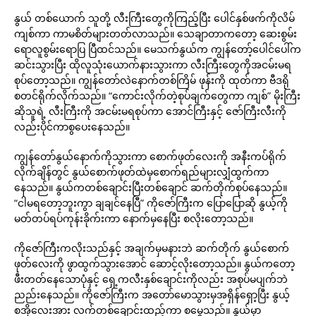
နွယ် တစ်ယောက် သူတို့ လီးကြီးတွေကိုကြည့်ပြီး ပေါင်နှစ်ဖက်ကိုလိမ်
ကျစ်ကာ ကာမစိတ်များတတ်လာသည်။ သေချာတာကတော့ ဆေးစွမ်း
ရောလူစွမ်းရောပြ ပြီထင်သည်။ မေသက်နွယ်က ကျွန်တော့်ပေါင်ပေါ်က
ဆင်းသွားပြီး ထိုလူသုံးယောက်နားသွားကာ လီးကြီးတွေကိုအငမ်းမရ
စုပ်တော့သည်။ ကျွန်တော်လဲနောက်တစ်ကြိမ် ဖုန်းကို ထုတ်ကာ ဗီဒရို
စတင်ရိုက်လိုက်သည်။ “ကောင်းလိုက်တဲ့စုပ်ချက်တွေကာ ကျစ်” မိုးကြီး
ဆိုသူရဲ့ လီးကြီးကို အငမ်းမရစုပ်ကာ အောင်ကြီးနှင့် ဇော်ကြီးလီးကို
လည်းပိုင်ကာစွပေးနေသည်။
ကျွန်တော်နွယ်နောက်ကိုသွားကာ စောက်ဖုတ်လေးကို အနီးကပ်ရိုက်
လိုက်ချိန်တွင် နွယ်စောက်ဖုတ်ထဲမှစောက်ရည်များလျှံထွက်ကာ
နေသည်။ နွယ်ကတစ်ချောင်းပြီးတစ်ချောင် ဆက်တိုက်စုပ်နေသည်။
“ငါမရတော့ဘူးကွာ ချချင်နေပြီ” ကိုဇော်ကြီးက ပြောပြောဆို နွယ့်ကို
မတ်တပ်ရပ်ကုန်းခိုက်းကာ နောက်မှနေပြီး စလိုးတော့သည်။
ကိုဇော်ကြီးကလိုးသည်နှင့် အချက်မှမနားဘဲ ဆက်တိုက် နွယ်စောက်
ဖုတ်လေးကို ဖွာထွက်သွားအောင် ဆောင့်လိုးတော့သည်။ နွယ်ကတော့
ဖီးတတ်နေသောပုံနှင့် ရှေ့ကလီးနှစ်ချောင်းကိုလည်း အစုပ်မပျက်ဘဲ
ညည်းနေသည်။ ကိုဇော်ကြီးက အတော်မောသွားမှအရှိန်ရှော့ပြီး နွယ့်
စအိုလေးအား လက်တစ်ချောင်းထည့်ကာ စမွှေသည်။ နွယ်မှာ