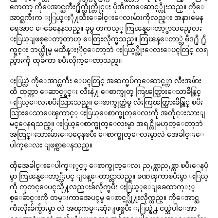
ကေတာ့ ကိုေအာင္ႀကီး႐ိုက္လိုက္တိုင္း ပိုအိကာေဆာင့္လိုးသည္။ ကိုေ
အာင္ႀကီးက ႏြယ္ႏို႔သီးေခါင္းေလးမ်ားကိုလည္း အနားမေန
ရေအာင ေခ်ေနေနသည္။ ခုမွ တကယ့္ ကြၽန္ေတာ့္ဖာသည္မေလး
ႏြယ္ျဖစ္ေတာ့တာဟု ေတြးလိုက္မသည္။ ကြၽန္ေတာ္လဲ ဗီဒ႐ို ႐ို
က္ရင္း ဘယ္လိုမွ မထိန္းႏိုင္ေတာ့ဘဲ ႏြယ့္အိုးေလးေပၚတြင္ လရ
ည္မ်ားကို ထုခ်ကာ ၿပီးလိုက္ေတာ့သည္။
ႏြယ္လဲ ကိုေအာင္ႀကီး ေပၚတြင္ အဆက္မပ်က္ေဆာင့္ကာ လီးအဖ်ား
ထိ ထုတ္ကာ ေဆာင့္ရင္း လီးနဲ႔ ေစာက္ဖုတ္ ကြၽတ္သြားေသာခ်ိန္တြင္
ႏြယ္ေလးၿပီးသြားသည္။ ေစာက္ဖုတ္ထဲမွ လီးကြၽတ္သြားခ်ိန္တြင္ ၿပီး
သြားေသာေၾကာင့္ ႏြယ္ေစာက္ဖုတ္ေလးကို အတိုင္းသားျ
မင္ေနရသည္။ ႏြယ္ေစာက္ဖုတ္ေလးမွာ အရင္လိုမဟုတ္ေတာ့ဘဲ
အတြင္းသားမ်ားေပၚေနၿပီး ေစာက္ဖုတ္ေလးမွာလဲ အေခါင္းေ
ပါက္ေလး ျဖစ္ကာေနသည္။
ထိုအေခါင္းေပါက္ႏွင့္ ေစာက္ဖုတ္ေလး ညႇစ္ကာညႇစ္ကာ ၿပီးေနပုံ
မွာ ကြၽန္ေတာ့္လီးပင္ ျပန္ေတာင္လာသည္။ ခဏၾကာၿပီးမွာ ႏြယ္
ကို ကုတင္ေပၚသို႔လည္းခ်လိုက္ၿပီး ႏြယ့္ေျခေထာက္ႏွ
စ္ေခ်ာင္းကို တမ္းကာအေပၚမွ ေစာင့္လို႔းလိုက္သည္။ ကိုေအာင္ႀ
ကီးလိုးခ်က္မ်ားမွာ လဲ အၾကမ္းဆုံးျဖစ္ၿပီး ႏြယ္ရဲ႕ ငယ္သံပါေအာ