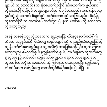
များပင် ကျလာသည်။ တခြားယောက်ျားကြီးနှစ်ယောက်က နွယ်အား
လိုးနေပုံကိုကြည့်ရင် လရည်များပင်ထွက်ချင်လာသည်။ ခဏကြာတော့
နွယ်တို့သုံးသောက် စီချက်ညီ အတိုင်ဖောက်ညီလာကြသည်။ ထိုချိန်မှ
ကိုအောင်ကြီးက ကုတင်ပေါ်တတ်သွားပြီး နွယ်ပါးစပ်ပေးကို စတင်ကာ
လိုးတော့သည်။
အခန်းတစ်ခန်းလုံး လိုးသံတွေက ဆူညံနေပြီး လီးနှင့်စောက်ဖုတ်ရိုက်
သံတွေ လဥနှင်ဖင်ရိုက်သံတွေ လည်ချောင်းထဲက ညည်းသံတွေကြောင့်
ကျွန်တော့်လီးမှလရည်များ သူ့အလိုလို အားပြင်းမာန်ပြင်း ထွက်ကြလာ
တော့သည်။ မေသက်နွယ် (ကျွန်တော်ရဲ့နွယ်) ဘယ်ချိန်ထိ ထိုအသံတွေ
နဲ့ ဆူညံနေဦးမယ်မသိ။ ကျွန်တော်ကျွေးတဲ့ ချောကလပ်ချောင်းတွေ
သူမတစ်ဘဝလုံးမှာ အကောင်းဆုံးဖြစ်နေမှာ သေချာနေပြီ။ ကျွန်တော့်
လီးထိပ်မှာက လရည်တွေ တသင်သွင်စီးရင်းပေါ့။ ပြီးပါပြီ….။
Zawgyi