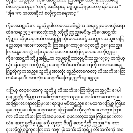
ပီးေျပာသည္။ “လူကို အႏၲရာယ္ မရွိဘူးဆိုရင္ေတာ့ ရပါတယ္ ”
“အိုေက အတာဆိုလဲ စလိုက္ၾကရေအာင္ ”
ကိုေအာင္ႀကီးက သူတို႔ပါလာေသာအိတ္ထဲက အရက္ပုလင္းလိုအရာ
ထဲကေရႏွင့္ ေဆးလုံးတစ္လုံးတိုက္လိုက္သည္။ၿပီးမွ ကိုေအာင္ႀကီး
တို႔က ထိုပုလင္းထဲကအရည္ကို သုံးေယာက္မွ်ေသာက္ၾကသည္။ ႏြ
ယ္ကေတာ့ေဆးေသာက္ၿပီး ကြၽန္ေတာ့္ေပၚတတ္ထိုင္ေနသည္။
ကြၽန္ေတာ္လဲ ႏြယ္ေပါင္ေလးအားပြတ္ေပးေနလိုက္သည္။
ကိုေအာင္ႀကီးတို႔အဖြဲ႕က လုပ္စရာရွိတာလုပ္ၿပီးသည္ႏွင့္ တကိုယ္
လုံး ခြၽတ္ကာ သူတို႔ရဲ႕ ေဂၚလီလီးႀကီးေတြကို ထလာေစရန္
ဂြင္စတိုက္ၾကသည္။ သူတို႔အားလုံး တူညီတာကေတာ့ လီးႀကီးေတြ
ကမဲေနၿပီး အားလုံး ေဂၚလီေတြႏွင္ႀကီးျဖစ္သည္။
ႏြယ္ တစ္ေယာက္ သူတို႔ လီးႀကီးေတြကိုၾကည့္ၿပီး ေပါ
င္ႏွစ္ဖက္ကိုလိမ္က်စ္ကာ ကာမစိတ္မ်ားတတ္လာသည္။ ေသခ်ာတာကေတာ့ ေ
ဆးစြမ္းေရာလူစြမ္းေရာျပ ၿပီထင္သည္။ ေမသက္ႏြယ္က ကြၽ
န္ေတာ့္ေပါင္ေပၚကဆင္းသြားၿပီး ထိုလူသုံးေယာက္နားသြား
ကာ လီးႀကီးေတြကိုအငမ္းမရ စုပ္ေတာ့သည္။ ကြၽန္ေတာ္
လဲေနာက္တစ္ႀကိမ္ ဖုန္းကို ထုတ္ကာ ဗီဒ႐ို စတင္႐ိုက္လိုက္သည္။ “ေကာ
င္းလိုက္တဲ့စုပ္ခ်က္ေတြကာ က်စ္” မိုးႀကီးဆိုသူရဲ႕ လီးႀကီးကို အင