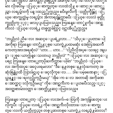
င္ေအာ္ပုံမွာလဲ အက်ယ္ဆုံးျဖစ္သည္။ အခ်က္ေပါင္းေတာ္ေတာ္မ်ား
မ်ား လိုးၿပီးမွ ႏြယ့္ေစာက္ဖုတ္ေလးထဲသို႔ ေဆာင့္ေဆာင့္ထ
ည္ကာ လရည္မ်ားကို ပန္းထည့္လိုက္သည္။ ၿပီးမွလီးကို ႏႈတ္လိုက္ခ်ိန္တြင္ ႏြ
ယ္ေစာက္ဖုတ္ထဲမွ လရည္မ်ား အံကာရႈန္ထြက္လာၿပီး ႏြယ္ေလးလဲ ဖုတ္လို
က္ဖုတ္လိုက္ႏွင့္ ဖလပ္ျပသြားသည္။ ကြၽန္ေတာ္နဲ႔ကိုေအာင္ႀ
ကီးလဲ ႏြယ္ေလးရဲ႕ တစ္ဖက္တခ်က္တြင္ ဝင္ကာအိပ့္လိုက္သည္။
“ဘယ္လိုလဲ ညီေလး အဆင္ေျပရဲ႕လား…..” “သိပ့္ေျပတာေပါ့
အကိုရာ ကြၽန္ေတာ္တို႔ႏွစ္ေယာက္ရဲ႕ပထမဆုံး အေတြအႀကဳံ
ကေတာ့အားအရဆုံးပဲ” “ဟား….. ဟား….” “ငါ့ညီလိုအပ္ေသးရင္ အျပ
င္မွာ ႏွစ္ေယာက္က်န္ေသးတယ္ ဘယ္လိုလဲ” “ႏြယ္ေလး အဆင္ေျ
ပရင္ ကြၽန္ေတာ္ကေတာ့ပိုႀကိဳက္တာေပါ့ဗ်ာ” “ဘယ္လိုလဲ ႏြယ္ေ
လး အကိုထပ္ေခၚေပးရမလား” “ဒီေန႔တစ္ေန႔လုံးကေတာ့ အ
ဆုံးစြန္ဆုံးထိ သြားခ်င္တယ္ ေခၚလိုက္ေလ…… ဒါေပမဲ့ခဏေနာ္ ႏြ
ယ္သန႔္ရွင္းေရးလုပ္လိုက္ဦးမယ္” “အိုေက ေလ အတာဆို အကိုခဏ
ေအာက္ဆင္းလိုက္ဦးမယ္” ကိုေအာင္ႀကီးက ေျပာၿပီးသည္ႏွင့္
အဝတ္အစားမ်ားဝတ္ကာ ေအာက္သို႔ဆင္းသြားသည္။
ကြၽန္ေတာ္ကေတာ့ ႏြယ္ေလးအက်ႌေတြကို အကုန္ခြၽတ္ေပး
လိုက္ၿပီး ႏြယ္ေလးရဲ႕ ကိုေအာင္ႀကီးလိုးထားေသာ ေစာက္ဖု
တ္ေလးကို ယက္လိုက္သည္။ တစ္ျခားတစ္ေယာက္ရဲ႕ လရည္နံ႔မ်ားလႈိ