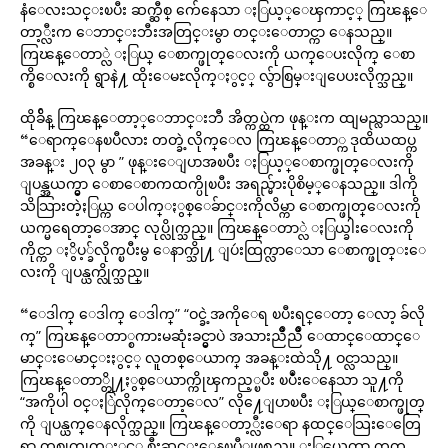
နံေလးသင္းၿပီး ဆက္ဆီစ္ က်ေနေသာ ႏြယ့္ေၾကာင့္ ကြၽန္ေ
တာ့္လီးက ေဘာင္းဘီးအတြင္းမွာ တင္းေတာင္ကာ ေနသည္။
ကြၽန္ေတာ္လဲ ႏြယ္ ေစာက္ဖုတ္ေလးကို ယက္ေပးလိုက္ ေစာ
က္စိေလးကို ရွာနဲ႔ ထိုးေမႊလိုက္ႏွင့္ လွ်ာစြမ္းျပေပးလိုက္သည္။
ထိုခ်ိန္ ကြၽန္ေတာ့္ေဘာင္းဘီ အိတ္ကပ္ထဲက ဖုန္းက ထျမည္လာသည္။
“ေရာက္ေနၿပီလား တတ္ခဲ့လိုက္ေလ ကြၽန္ေတာ္က ဒုထိယထပ္က
အခန္း ၂၀၃ မွာ ” ဖုန္းေျပာအၿပီး ႏြယ့္ေစာက္ဖုတ္ေလးကို
ျပန္အယက္မွာ ေစာေစာကထက္ပိုၿပီး အရည္မ်ားပိုစိမ့္ေနသည္။ ဒါကို
သိသြားတဲ့ႏြယ္က ေပါက္ႏွစ္ေခ်ာင္းကိုလိမ္ကာ ေစာက္ဖုတ္ေလးကို
ယက္မရေတာ့ေအာင္ လုပ္လိုက္သည္။ ကြၽန္ေတာ္လဲ ႏြယ္ခါးေလးကို
ကိုင္ကာ ႏွိပ့္ခ်လိုက္ၿပီးမွ ေနာက္သို႔ ျပဴးထြက္လာေသာ ေစာက္ဖုတ္းေ
လးကို ျပန္ယက္လိုက္သည္။
“ေဒါက္ ေဒါက္ ေဒါက္” “ဝင္ခဲ့အကိုေရ ၿပီးရင္ေတာ့ ေလာ့ ခ်လို
က္” ကြၽန္ေတာ္စကားမဆုံးခင္မွာပဲ အသားညိဳညိဳ ေထာင္ေထာင္ေ
မာင္းေမာင္းႏွင့္ လူတစ္ေယာက္ အခန္းထဲသို႔ ဝင္လာသည္။
ကြၽန္ေတာ္တို႔ႏွစ္ေယာက္ကိုၾကည့္ၿပီး ၿပဳံးေနေသာ သူ႔ကို
“အကိုပါ ဝင္ႏြဲလိုက္ေတာ့ေလ” လို႔ေျပာၿပီး ႏြယ္ေစာက္ဖုတ္
ကို ျပန္ယက္ေနလိုက္သည္။ ကြၽန္ေတာ့္လီးေရာ နထင္ေသြးေတြေ
ရာ တစ္ဒုတ္ဒုတ္ႏွင့္ စီးဆင္းေနၿပီျဖစ္သည္။ ႏြယ္ကေတာ့ ကုတ