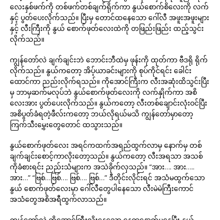
လေးနှစ်ဖက်ကို တစ်ဖက်တစ်ချက်ရိုက်ကာ နွယ်စောက်စိလေးကို လက်
နှင့် ပွတ်ပေးလိုက်သည်။ ပြီးမှ တောင်ထနေသော ဂေါ်လီ အဖူးအဖူးများ
နှင့် လီးကြီးကို နွယ် စောက်ဖုတ်လေးထဲကို တဖြည်းဖြည်း ထည့်သွင်း
လိုက်သည်။
ကျွန်တော်လဲ ချက်ချင်းဘဲ ဘောင်းဘီထဲမှ ဖုန်းကို ထုတ်ကာ ဗီဒရို ရိုက်
လိုက်သည်။ နွယ်ကတော့ အိပ့်ယာခင်းများကို စုပ်ကိုင်ရင်း ခေါင်း
ထောင်ကာ ညည်းလိုက်ရသည်။ ကိုအောင်ကြီးက လီးအဆုံးထိသွင်းပြီး
မှ ဘာမှဆက်မလုပ်ဘဲ နွယ်စောက်ဖုတ်လေးကို လက်နှိုက်ကာ အစိ
လေးအား ပွတ်ပေးလိုက်သည်။ နွယ်ကတော့ လီးတစ်ချောင်းလုံးဝင်ပြီး
အစိပွတ်ခံရတဲ့ဖီလ်းကတော့ ဘယ်လိုရယ်မသိ ကျွန်တော်မှာတော့
ကြက်သီးမွှေးတွေတောင် ထသွားသည်။
နွယ်စောက်ဖုတ်လေး အရင်ကထက်အရည်ထွက်လာမှ နောက်မှ တစ်
ချက်ချင်းစောင့်ကာလိုးတော့သည်။ နွယ်ကတော့ လီးအရသာ အသစ်
ကိုခံစားရင်း ညည်းသံများက အသဲခိုက်လှသည်။ “အား…. အား…..
အား…” “ဗြစ်…ဗြစ်…. ဗြစ်…. ဗြစ်…” ဒီတိုင်းလိုင်းရင် အသံမထွက်သော
နွယ် စောက်ဖုတ်လေးမှာ ဂေါ်လီတွေပါနေသော လီးမဲမဲကြီးကောင်
အသံတွေအစိအရီထွက်လာသည်။
ကျွန်တော်လဲ ကိုအောင်ကြီးလိုးနေသော နေရာနောက်မှနေပြီး နွယ်