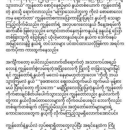
သွားတယ်” ကျွန်တော် စောင့်နေစဉ်မှာပဲ နွယ်တစ်ယောက် ကျွန်တော်ရှိ
တဲ့ နားသို့ ရောက်လာသည်။ “မကြာသေးပါဘူးကွ ကိုလဲ စောစောလေး
ကမှ ရောက်တာ” ကျွန်တော်စကားပြောကာပြုံးပြရင်း နွယ်ကို သေချာ
ကြည့်လိုက်မိသည်။ ကျွန်တော်ရဲ့ အလှပဂေးလေးနွယ် ဒီနေ့အရမ်းကို
ဆက်ဆီစ် ဖြစ်လှသည်။ ကျောင်းတတ်နေတုန်းကနွယ်နဲ့ ခုနွယ်နဲ့ သြော်
တစ်ခြားသူကို ပြောပြရင် ယုံပါ့မလားနွယ်ရယ်။ နွယ်က ဒေါက်ဖနပ်
အမြင့်လေးနဲ့မို့ နွယ်ရဲ့ တင်သားများ ပင်ထင်ထားသလိုဖြစ်ကာ အရင်က
ထက်ပိုကာ ကားထွက်နေသည်။
အင်္ကျီကတော့ ပေါင်လည်လောက်ထိရောက်တဲ့ အသားကပ်အရည်
လေးနဲ့ ကျွန်တော်စွဲလမ်းရတဲ့အပြုံးလေးကို ပြုံးလို့ တခြားသူများမြင်
ရင် ကျွန်တော်ရဲ့နွယ်ကို မငေးပဲ နေမှာမဟုတ်ဘူးလေ။ “ကိုတို့ ဘယ်
သွားကြမလဲ နွယ် ” “ခုခဏလေး ဈေးဝယ်ထွက်မယ် ထွက်မယ် မုန့်စား
မယ် ပြီးရင်တော့ ကို့သဘော ” မချိပြုံးလေးပြုံးပြတဲ့နွယ်ကို ကျွန်တော်
ကိုက်စားချင်စိတ်ပါပေါက်သွားသည်။ ကျွန်တော်လည်း နွယ်လက်ကို
တွဲကား နွယ်လိုအပ်တာလေးများကို လိုက်ဝယ်ပေးရင်း ဘေးကိုလည်း
တစ်ချက်တစ်ချက် လိုကြည့်မိသည်။ အတွဲတော်တော်များများရဲ့
ကောင်းလေးတွေက နွယ့်ကို လိုက်မကြည့်သူမရှိလောက်အောင်ပင်။
ကျွန်တော်နဲ့နွယ်လဲ လုပ်စရာရှိတာတွေလုပ်ပြီး အရင်နေ့ထဲက ကြို