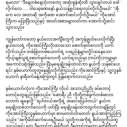
ရမလား” “ဒီနေ့တစ်နေ့လုံးကတော့ အဆုံးစွန်ဆုံးထိ သွားချင်တယ် ခေါ်
လိုက်လေ…… ဒါပေမဲ့ခဏနော် နွယ်သန့်ရှင်းရေးလုပ်လိုက်ဦးမယ်” “အို
ကေ လေ အတာဆို အကိုခဏ အောက်ဆင်းလိုက်ဦးမယ်” ကိုအောင်
ကြီးက ပြောပြီးသည်နှင့် အဝတ်အစားများဝတ်ကာ အောက်သို့ဆင်း
သွားသည်။
ကျွန်တော်ကတော့ နွယ်လေးအင်္ကျီတွေကို အကုန်ချွတ်ပေးလိုက်ပြီး
နွယ်လေးရဲ့ ကိုအောင်ကြီးလိုးထားသော စောက်ဖုတ်လေးကို ယက်
လိုက်သည်။ တစ်ခြားတစ်ယောက်ရဲ့ လရည်နံ့များလှိုင်ထနေသော
ကိုယ့်ချစ်သူရဲ့စောက်ဖုတ်လေးကို ယက်ရသည်မှာ (ကပ်ကိုး)ကမ္ဘာမှာ
အကောင်းဆုံးဖြစ်သည်။ ပြီးမှရေချိုးခန်းထဲဝင်ကာ နွယ်ကို သန်စင်ပေး
ရင်း နှစ်ယောက်တူတူနေချိုးလိုက်ကြသည်။ ကိုအောင်ကြီးနှင့် သူ့လူနှစ်
ယောက် နာရီဝက်ခန့်အကြာတွင် ပြန်ရောက်လာသည်။
နှစ်ယောက်လုံးက ကိုအောင်ကြီး လိုပင် အသားညိုညို ခပ်တောင့်
တောင့်တွေချည်းဖြစ်သည်။ “ဆောရီး ညီ ကိုတို့တစ်ခွက်တစ်ဖလား
လောက် ချနေလို့” “ရပါတယ်အကိုရဲ့ အဆင်ပြေပါတယ်” နွယ်က
ရေချိုးတစ်ဘက်လေးကို ပတ်ပြီး ရေချိုးခန်းထဲကထွက်လာချိန်တွင်
ကိုအောင်ကြီးလူနှစ်ယောက်မှာ စားမတတ်ဝါးမတတ် နွယ်အားကြည့်ကြ
သည်။ “အကိုမိတ်ဆက်ပေးရဦးမယ် သူတို့ကအကိုရဲ့ စိတ်တူကိုယ်တူ
သူငယ်ချင်း တွေ ဒီကောင်က မိုးကြီးတဲ့ ဒီကောင်ကတော့ ဇော်ကြီးတဲ့