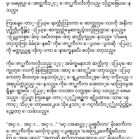
မ္းမရစုပ္ကာ ေအာင္ႀကီးႏွင့္ ေဇာ္ႀကီးလီးကိုလည္းပိုင္ကာစြေပးေန
သည္။
ကြၽန္ေတာ္ႏြယ္ေနာက္ကိုသြားကာ ေစာက္ဖုတ္ေလးကို အနီးက
ပ္႐ိုက္လိုက္ခ်ိန္တြင္ ႏြယ္ေစာက္ဖုတ္ထဲမွေစာက္ရည္မ်ားလွ်ံထြက္ကာေနသည္။
ႏြယ္ကတစ္ေခ်ာင္းၿပီးတစ္ေခ်ာင္ ဆက္တိုက္စုပ္ေနသည္။ “ငါမရေ
တာ့ဘူးကြာ ခ်ခ်င္ေနၿပီ” ကိုေဇာ္ႀကီးက ေျပာေျပာဆို ႏြယ့္
ကို မတ္တပ္ရပ္ကုန္းခိုက္းကာ ေနာက္မွေနၿပီး စလိုးေတာ့သည္။
ကိုေဇာ္ႀကီးကလိုးသည္ႏွင့္ အခ်က္မွမနားဘဲ ဆက္တိုက္ ႏြယ္ေစာ
က္ဖုတ္ေလးကို ဖြာထြက္သြားေအာင္ ေဆာင့္လိုးေတာ့သည္။ ႏြယ္
ကေတာ့ ဖီးတတ္ေနေသာပုံႏွင့္ ေရွ႕ကလီးႏွစ္ေခ်ာင္းကိုလည္း
အစုပ္မပ်က္ဘဲညည္းေနသည္။ ကိုေဇာ္ႀကီးက အေတာ္ေမာသြားမွအ
ရွိန္ေရွာ့ၿပီး ႏြယ့္ စအိုေလးအား လက္တစ္ေခ်ာင္းထည့္ကာ စေမႊ
သည္။ ႏြယ္မွာ ကြၽန္ေတာ္ႏွင့္လိုးစဥ္ထဲက ဖင္လိုးထားေသာေၾ
ကာင့္ သိပ့္ေတာ့မမႈ႕ေပ။ သို႔ေသာ္ ေဂၚလီလီးႏွင့္လိုးလွ်င္ဖင္ကြဲမ
ည္ကေတာ့ ေသခ်ာသည္။
“အင္း… အင္း…. အင္း…” “မင္းအဆင္သင့္ျဖစ္ၿပီလား” မိုးႀကီးက
ေဇာ္ႀကီးကိုေမးလိုက္ျခင္းျဖစ္သည္။ “အေတြ႕ႀကဳံရွိၿပီသား
ကြ ေအးေဆးပဲ” “အတာဆို စလိုက္ၾကရေအာင္ေလ” မိုးႀကီးႏွင့္