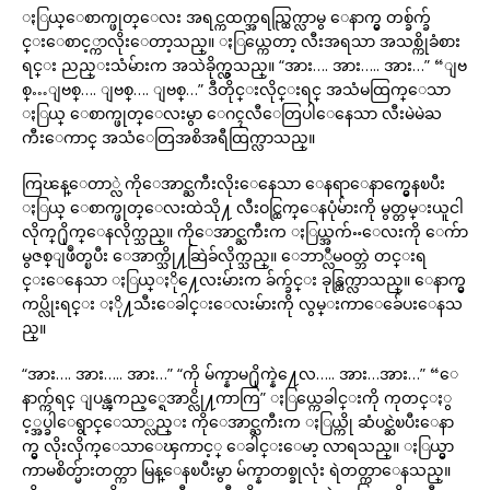
ႏြယ္ေစာက္ဖုတ္ေလး အရင္ကထက္အရည္ထြက္လာမွ ေနာက္မွ တစ္ခ်က္ခ်
င္းေစာင့္ကာလိုးေတာ့သည္။ ႏြယ္ကေတာ့ လီးအရသာ အသစ္ကိုခံစား
ရင္း ညည္းသံမ်ားက အသဲခိုက္လွသည္။ “အား…. အား….. အား…” “ျဗ
စ္…ျဗစ္…. ျဗစ္…. ျဗစ္…” ဒီတိုင္းလိုင္းရင္ အသံမထြက္ေသာ
ႏြယ္ ေစာက္ဖုတ္ေလးမွာ ေဂၚလီေတြပါေနေသာ လီးမဲမဲႀ
ကီးေကာင္ အသံေတြအစိအရီထြက္လာသည္။
ကြၽန္ေတာ္လဲ ကိုေအာင္ႀကီးလိုးေနေသာ ေနရာေနာက္မွေနၿပီး
ႏြယ္ ေစာက္ဖုတ္ေလးထဲသို႔ လီးဝင္ထြက္ေနပုံမ်ားကို မွတ္တမ္းယူငါ
လိုက္႐ိုက္ေနလိုက္သည္။ ကိုေအာင္ႀကီးက ႏြယ္အက်ႌေလးကို ေက်ာ
မွဇစ္ျဖဳတ္ၿပီး ေအာက္သို႔ဆြဲခ်လိုက္သည္။ ေဘာ္လီမဝတ္ဘဲ တင္းရ
င္းေနေသာ ႏြယ္ႏို႔ေလးမ်ားက ခ်က္ခ်င္း ခုန္ထြက္လာသည္။ ေနာက္မွ
ကပ္လိုးရင္း ႏို႔သီးေခါင္းေလးမ်ားကို လွမ္းကာေခ်ေပးေနသ
ည္။
“အား…. အား….. အား…” “ကို မ်က္နာမ႐ိုက္နဲ႔ေလ….. အား…အား…” “ေ
နာက္က်ရင္ ျပန္ၾကည့္ရေအာင္လို႔ကာကြ” ႏြယ္ကေခါင္းကို ကုတင္ႏွ
င့္အပ္ခါေရွာင္ေသာ္လည္း ကိုေအာင္ႀကီးက ႏြယ္ကို ဆံပင္ဆဲၿပီးေနာ
က္မွ လိုးလိုက္ေသာေၾကာင့္ ေခါင္းေမာ့ လာရသည္။ ႏြယ္မွာ
ကာမစိတ္မ်ားတတ္ကာ မြန္ေနၿပီးမွာ မ်က္နာတစ္ခုလုံး ရဲတတ္ကာေနသည္။