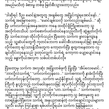
အမည်မသိတဲ့ ခံစားမှု တစ်ခု ဖြတ်စီးသွားတော့သည်။
“ဒါဆိုရင် ဒီည မောင်နဲ့အတူတူ အချစ်တွေ အပြိုင်ကျဲရအောင်နော်…”
သက်ရဲ့အဖြေကတော့…. “မောင်ချစ်သလို သက်လည်းချစ်မယ်…” ဆို
ပြီး ပက်လက်လှန်အနေအထား ကနေ ထထိုင်ဖို့ကြိုးစားတော့ သူ
အလိုက်တသိပင် သက်စောက်ပတ်ထဲဝင်နေသည့်လီးကို ဆွဲနှုတ်လိုက်
ပြီး သက်ဘေးမှာ ထိုင်လိုက်သည်။ ပြီးတော့ သက်က ဖွာလန်ကျဲနေ
သည့် သူ့ဆံပင်တွေကို ကုတင်ဘေးက ခေါင်းစီးသားရေပင်ဖြင့် စုစည်း
လိုက်တော့ ရင်သားနို့သီးတွေက ကော့တက်ပြီး စူထွကနေတာက လှ
ချင်တိုင်းလှနေသည် ဒူးတုပ်လျှက် သက်ရဲ့ ကော့ကာ ပျော့ပျောင်းနေ
သည့် ခန္ဓာကိုယ်အလှက သစ်ပင်တစ်ပင်လို။
ပြီးတော့မှ သက်က အလှဆုံး အပြုံးတစ်ခုကို ပြုံးပြီး “အိပ်လေမောင်…”
“ဘာလို့လဲသက်ရဲ့” “ပက်လက်လှန်လေ…” သက်စကားကို နာခံလိုက်ပြီး
ပက်လက်လှန်လိုက်တော့…သက်က မယုံနိုင်စွာပင် သူ့ရဲ့ လီးတုတ်တုတ်
ကြီးကို နူးညံ့သည့် လက်ဖဝါးနုလေးဖြင့် ဆုပ်ကိုင်လိုက်ပြီး ဂွင်းထုသလို
လုပ်ပေးတော့ သူအံ့သြသွားသည်။ “ဟာ..သက်ရယ်…” သက်ကတော့
အပြုံးပန်းတစ်ခုဖြင့် သူ့ကို ဂွင်းတိုက်ပေးနေတော့.သူ ခံစားမှုတွေ ဝေ
လာရပြန်ပါပြီလေ။ သက်ရဲ့ အနုပညာဆန်တဲ့ လက်ချောင်းသွယ်များက
သူ့လီး ပေါ်မှာ ကြင်နာစွာ ရစ်ပတ်လို့ရယ်။ သက်က မြန်မြန်လေး