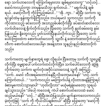
ရော သက်ဟာလေးကို ကြောက်ရမှာလား ချစ်ရမှာလားကွ” “ဟင့်ဟင့်…
မောင်ကလည်းကွာ ဘာမှန်းမသိဘူး ရှက်တယ်…” “ မရှက်ပါနဲ့ ချစ်
ရယ်…မောင့်လီးကို ကိုင်ကြည့်စမ်းပါ…” “အို…ကွာ…” ဆိုပြီး သက်က သူ့
ရင်ခွင်ထဲမှ ရုန်းထွက်ဖို့ကြံသည်။ ဘယ်ရမလဲ သူကလည်း သက်ကို
ကိုင်ထားသည့် ဖင်လေးကို အသာညှစ်ပစ်လိုက်ပြီး ခပ်ဆတ်ဆတ်လေး
လက်ဝါးလေးနဲ့ ရိုက်လိုက်သည်။ ပြီးတော့ သက်ကို နှုတ်ခမ်းတွေ နမ်း
ပြန်သည်။ နို့တွေလည်း ပွတ်သတ်ပြီးနယ်လိုက်သည် ပြီးတော့ သက်
ပေါင်ကြားထဲက စောက်ပတ်လေးကို သူ့လီး နဲ့ ထောက်ထားလိုက်သည်
လီးက စောက်ပတ်လေးပေါ်မှာ အခန့်သား။ သူနည်းနည်းဖိထားလိုက်
သည်။
သက်ကတော့ မျက်နှာတွေရဲ စွေး လို့ရယ်။ ပြီးတော့မှ သက်ကို သူပွေ့ချီ
လိုက်ပြီး မွေ့ရာပေါ် ပက်လက်တင်လိုက်ပြီး။ သက်ပေါင်လေးကို ဆွဲဖြဲ
လိုက်တော့ သက်က မျက်လုံးအဝိုင်းသားလေးနဲ့ သူ့ကို အကြည့်..
“သက်…မောင် လီးအရမ်းတောင်နေပြီ လိုးတော့မယ်နော်” “ဟင့်..သက်
ကြောက်တယ်…” “သက်ကလည်း မကြောက်ပါနဲ့ လိုးတာအချိန်ကြာရင်
ခံစားမှုကောင်းသွားမှာပါ” “ဟုတ်လို့လား” မယုံမရဲနဲ့မေးတော့ သူရယ်
ချင်သွားသည်။ “ဒါပေါ့ ကလေးရဲ့ ကဲပါ စောက်ပတ်လေးထဲ မောင်
ထည့်မယ်နော်” “ဟင့်…” ဆိုပြီးအသံပြုသည်။ မျက်နှာကလေးကလည်း
မဲ့တဲ့တဲ့ဖြင့် “သက် ကို ကိုယ်သိပ်ချစ်တယ်” ဆိုပြီး ပြောတော့ “မောင့်ကို
သက်လည်း သိပ်ချစ်တယ် သက်ကို နာအောင်မလုပ်နဲ့နော်”