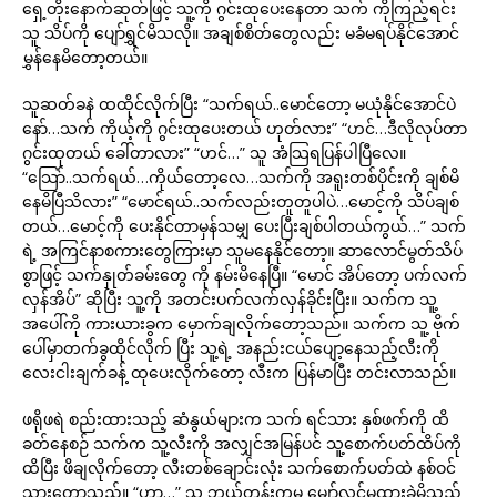
ရှေ့တိုးနောက်ဆုတ်ဖြင့် သူ့ကို ဂွင်းထုပေးနေတာ သက် ကိုကြည့်ရင်း
သူ သိပ်ကို ပျော်ရွှင်မိသလို။ အချစ်စိတ်တွေလည်း မခံမရပ်နိုင်အောင်
မွှန်နေမိတော့တယ်။
သူဆတ်ခနဲ ထထိုင်လိုက်ပြီး “သက်ရယ်..မောင်တော့ မယုံနိုင်အောင်ပဲ
နော်…သက် ကိုယ့်ကို ဂွင်းထုပေးတယ် ဟုတ်လား” “ဟင်…ဒီလိုလုပ်တာ
ဂွင်းထုတယ် ခေါ်တာလား” “ဟင်…” သူ အံသြရပြန်ပါပြီလေ။
“သြော်..သက်ရယ်…ကိုယ်တော့လေ…သက်ကို အရူးတစ်ပိုင်းကို ချစ်မိ
နေမိပြီသိလား” “မောင်ရယ်..သက်လည်းတူတူပါပဲ…မောင့်ကို သိပ်ချစ်
တယ်…မောင့်ကို ပေးနိုင်တာမှန်သမျှ ပေးပြီးချစ်ပါတယ်ကွယ်…” သက်
ရဲ့ အကြင်နာစကားတွေကြားမှာ သူမနေနိုင်တော့။ ဆာလောင်မွတ်သိပ်
စွာဖြင့် သက်နှုတ်ခမ်းတွေ ကို နမ်းမိနေပြီ။ “မောင် အိပ်တော့ ပက်လက်
လှန်အိပ်” ဆိုပြီး သူ့ကို အတင်းပက်လက်လှန်ခိုင်းပြီး။ သက်က သူ့
အပေါ်ကို ကားယားခွက မှောက်ချလိုက်တော့သည်။ သက်က သူ့ ဗိုက်
ပေါ်မှာတက်ခွထိုင်လိုက် ပြီး သူ့ရဲ့ အနည်းငယ်ပျော့နေသည့်လီးကို
လေးငါးချက်ခန့် ထုပေးလိုက်တော့ လီးက ပြန်မာပြီး တင်းလာသည်။
ဖရိုဖရဲ စည်းထားသည့် ဆံနွယ်များက သက် ရင်သား နှစ်ဖက်ကို ထိ
ခတ်နေစဉ် သက်က သူ့လီးကို အလျှင်အမြန်ပင် သူ့စောက်ပတ်ထိပ်ကို
ထိပြီး ဖိချလိုက်တော့ လီးတစ်ချောင်းလုံး သက်စောက်ပတ်ထဲ နစ်ဝင်
သွားတော့သည်။ “ဟာ…” သူ ဘယ်တုန်းကမှ မျှော်လင့်မထားခဲ့မိသည့်