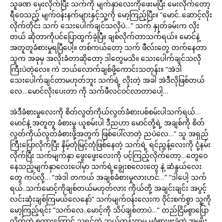
သူခဏ မှေးလိုက်ပြီး သက်ကို မျက်နှာလေးကိုဖေးမပြီး မေးလိုက်တော့
ရီဝေသည့် မျက်ဝန်းနက်များနှင့်သူ့ကို မော့ကြည့်ပြီး။ “မောင်..ဆောင့်လိုး
လိုက်တိုင်း သက် သေးပေါက်ချင်သလိုပဲ…” သက် နှုတ်ခမ်းက လိုး
တယ် ဆိုတာကိုပင်ပြောထွက်ခဲ့ပြီ။ ချစ်လိုက်တာသက်ရယ်။ မောင်နဲ့
အတူတူခံစားမှုရပြီပေါ့။ တစ်ကယ်တော့ သက် ဖီလ်းတွေ တက်နေတာ
သူက အခုမှ အလိုးခံတာဆိုတော့ ဒါတွေမသိ။ သေးပေါက်ချင်သလို
ကြီးပဲတဲ့လေ။ ကဲ ဘယ်လောက်ချစ်ဖို့ကောင်းသတုန်း။ “အဲဒါ
သေးပေါက်ချင်တာမဟုတ်ဘူး သက်ရဲ့ လိုးတဲ့ အခါ အဲဒီလိုဖြစ်တယ်
လေ…မောင်လိုးပေးတာ ကို သက်ဖီလင်ဝင်လာတာပေါ့…
အဲဒီခံစားမှုလေးကို စိတ်လွတ်ကိုယ်လွတ်ခံစားပစ်စမ်းပါသက်ရယ်…
မောင်နဲ့ အတူတူ ခံစားမှု ယူစမ်းပါ ဒီညဟာ မောင်တို့ရဲ့ အချစ်ကို စိတ်
လွတ်ကိုယ်လွတ်ခံစားဖို့အတွက် ဖြစ်ပေါ်လာတဲ့ ညပဲလေ…” သူ အရှည်
ကြီးပြောလိုက်ပြီး နိမ့်တုံမြင့်တုံဖြစ်နေတဲ့ သက်ရဲ့ ရင်ညွှန့်လေးကို ငုံ့နမ်း
လိုက်ပြီး သက်မျက်နှာ ဖွေးဖွေးလေးကို ပင့်ကြည့်လိုက်တော့…တွေဝေ
နေသည့်မျက်နှာလေးပေါ်မှာ သက်ရဲ့ချွေးစလေးတွေ နဲ့ ဆံနွယ်လေး
တွေ ကပ်လို့… “အဲဒါ တကယ် အချစ်ခံစားမှုလားဟင်…” “ဒါပေါ့ သက်
ရယ်..သက်မောင့်ကိုချစ်တယ်မဟုတ်လား ကိုယ်တို့ အချင်းချင်း အပွင့်
လင်းဆုံးချစ်ကြမယ်လေနော်” သက်မျက်ဝန်းလေးက ဝိုင်းစက်စွာ သူ့ကို
မော့ကြည့်ရင်း “သက်လေ..မောင့်ကို သိပ်ချစ်တာပဲ…” တည်ငြိမ်စွာပြော
လိုက်တဲ့ စကားကြောင့် သူ့ရင်ထဲ ဘယ်တုန်းကမှ မခံစားဖူးခဲ့တဲ့ အမျိုး