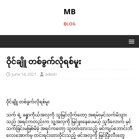
MB
BLOG
ဝိုင်ချိူ တစ်ခွက်လိုရစ်မူး
June 14, 2021
admin
ဝိုင်ချိူ တစ်ခွက်လိုရစ်မူး
သက် ရဲ့ ခန္ဓာကိုယ်အလှကို သူမြင်လိုက်တော့ အရမ်းမှင်သက်မိသွား
သည် အရင်ကတည်းက သူ့အလှကို မြင်ဖူးနေပေမယ့် သူဒီလောက် မှင်
သက်ခြင်းမဖြစ်မိခဲ့ အရင်ကတော့ သူဝတ်ထားသည့် ဖင်ကျပ်ဘောင်းဘီ
လေးအောက်မှ တင်းရင်းထားဝိုင်းသည့် ဖင်အလှကို မြင်ပြီးလီးတွေ