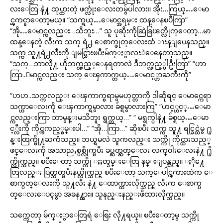
လးေတြ နဲ႔ ထုပ္ထားတဲ့ ဖက္လုံးေလးတမွ်ပါလား။ အိုး…ကြယ္…ေမာ
င္ၾကင္နာေတာ့မယ္။ “သက္ရယ္…ေမာင္အရမ္း ထန္ေနၿပီကြာ”
“အို…ေမာင္ကလည္း…သိဘူး…” သူ ပုဆိုးကိုဆြဲခြၽတ္လိုက္ေတာ့…မာ
ထန္ေနတဲ့ လီးက သက္ ရဲ႕ ေစာက္ဖုတ္ေလးထံ ၫႊန္ျပေနသည္။
သက္က သူ႔ရဲ႕လီးကို ျမင္သြားၿပီးမ်က္ႏွာလႊဲေနေတာ့သည္။
“သက္…ဘာလို႔ ဟိုဘက္လွည့္ေနရတာလဲ ဒီဘက္လွည့္ပါဦးကြာ” “ဟာ
ကြာ..ေမာင္ကလည္း သက္ ေၾကာက္တယ္…ေမာင့္ဟာႀကီးကို”
“ဟဟ..သက္ကလည္း ေၾကာက္စရာမွမဟုတ္တာကို ဒါဆိုရင္ ေမာင္ကေရာ
သက္ဟာေလးကို ေၾကာက္ရမွာလား ခ်စ္ရမွာလားကြ” “ဟင့္ဟင့္…ေမာ
င္ကလည္းကြာ ဘာမွန္းမသိဘူး ရွက္တယ္…” “ မရွက္ပါနဲ႔ ခ်စ္ရယ္…ေမာ
င့္လီးကို ကိုင္ၾကည့္စမ္းပါ…” “အို…ကြာ…” ဆိုၿပီး သက္က သူ႔ ရင္ခြင္ထဲမွ ႐ု
န္းထြက္ဖို႔ႀကံသည္။ ဘယ္ရမလဲ သူကလည္း သက္ကို ကိုင္ထားသည့္
ဖင္ေလးကို အသာညႇစ္ပစ္လိုက္ၿပီး ခပ္ဆတ္ဆတ္ေလး လက္ဝါးေလးနဲ႔ ႐ို
က္လိုက္သည္။ ၿပီးေတာ့ သက္ကို ႏႈတ္ခမ္းေတြ နမ္းျပန္သည္။ ႏို႔ေ
တြလည္း ပြတ္သတ္ၿပီးနယ္လိုက္သည္ ၿပီးေတာ့ သက္ေပါင္ၾကားထဲက ေ
စာက္ပတ္ေလးကို သူ႔လီး နဲ႔ ေထာက္ထားလိုက္သည္ လီးက ေစာက္ပ
တ္ေလးေပၚမွာ အခန႔္သား။ သူနည္းနည္းဖိထားလိုက္သည္။
သက္ကေတာ့ မ်က္ႏွာေတြရဲ ေစြး လို႔ရယ္။ ၿပီးေတာ့မွ သက္ကို