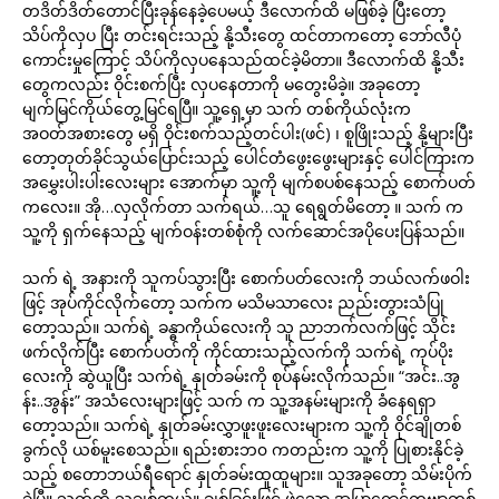
တဒိတ်ဒိတ်တောင်ပြီးခုန်နေခဲ့ပေမယ့် ဒီလောက်ထိ မဖြစ်ခဲ့ ပြီးတော့
သိပ်ကိုလှပ ပြီး တင်းရင်းသည့် နို့သီးတွေ ထင်တာကတော့ ဘော်လီပုံ
ကောင်းမှုကြောင့် သိပ်ကိုလှပနေသည်ထင်ခဲ့မိတာ။ ဒီလောက်ထိ နို့သီး
တွေကလည်း ဝိုင်းစက်ပြီး လှပနေတာကို မတွေးမိခဲ့။ အခုတော့
မျက်မြင်ကိုယ်တွေ့မြင်ရပြီ။ သူ့ရှေ့မှာ သက် တစ်ကိုယ်လုံးက
အဝတ်အစားတွေ မရှိ ဝိုင်းစက်သည့်တင်ပါး(ဖင်) ၊ စူဖြိုးသည့် နို့များပြီး
တော့တုတ်ခိုင်သွယ်ပြောင်းသည့် ပေါင်တံဖွေးဖွေးများနှင့် ပေါင်ကြားက
အမွှေးပါးပါးလေးများ အောက်မှာ သူ့ကို မျက်စပစ်နေသည့် စောက်ပတ်
ကလေး။ အို…လှလိုက်တာ သက်ရယ်…သူ ရေရွတ်မိတော့ ။ သက် က
သူ့ကို ရှက်နေသည့် မျက်ဝန်းတစ်စုံကို လက်ဆောင်အပိုပေးပြန်သည်။
သက် ရဲ့ အနားကို သူကပ်သွားပြီး စောက်ပတ်လေးကို ဘယ်လက်ဖဝါး
ဖြင့် အုပ်ကိုင်လိုက်တော့ သက်က မသိမသာလေး ညည်းတွားသံပြု
တော့သည်။ သက်ရဲ့ ခန္ဓာကိုယ်လေးကို သူ ညာဘက်လက်ဖြင့် သိုင်း
ဖက်လိုက်ပြီး စောက်ပတ်ကို ကိုင်ထားသည့်လက်ကို သက်ရဲ့ ကုပ်ပိုး
လေးကို ဆွဲယူပြီး သက်ရဲ့ နှုတ်ခမ်းကို စုပ်နမ်းလိုက်သည်။ “အင်း..အွ
န်း..အွန်း” အသံလေးများဖြင့် သက် က သူ့အနမ်းများကို ခံနေရရှာ
တော့သည်။ သက်ရဲ့ နှုတ်ခမ်းလွှာဖူးဖူးလေးများက သူ့ကို ဝိုင်ချိုတစ်
ခွက်လို ယစ်မူးစေသည်။ ရည်းစားဘ၀ ကတည်းက သူ့ကို ပြုစားနိုင်ခဲ့
သည့် စတောဘယ်ရီရောင် နှုတ်ခမ်းထူထူများ။ သူအခုတော့ သိမ်းပိုက်
ခဲ့ပြီ။ သက်ကို သူချစ်တယ်။ ချစ်ခြင်းဖြင့် ဖွဲ့သော အပြာရောင်ကဗျာတစ်