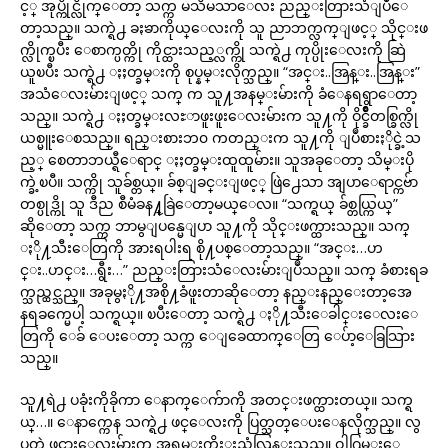
င့္ အုပ္ကိုင္လိုက္ေတာ့ သက္က မသိမသာေလး ညည္းတြားသံျပဳေ
တာ့သည္။ သက္ရဲ႕ ခႏၶာကိုယ္ေလးကို သူ ညာဘက္လက္ျဖင့္ သိုင္းဖ
က္လိုက္ၿပီး ေစာက္ပတ္ကို ကိုင္ထားသည့္လက္ကို သက္ရဲ႕ ကုပ္ပိုးေလးကို ဆြဲ
ယူၿပီး သက္ရဲ႕ ႏႈတ္ခမ္းကို စုပ္နမ္းလိုက္သည္။ “အင္း..အြန္း..အြန္း”
အသံေလးမ်ားျဖင့္ သက္ က သူ႔အနမ္းမ်ားကို ခံေနရရွာေတာ့
သည္။ သက္ရဲ႕ ႏႈတ္ခမ္းလႊာဖူးဖူးေလးမ်ားက သူ႔ကို ဝိုင္ခ်ိဳတစ္ခြက္လို
ယစ္မူးေစသည္။ ရည္းစားဘ၀ ကတည္းက သူ႔ကို ျပဳစားႏိုင္ခဲ့သ
ည့္ စေတာဘယ္ရီေရာင္ ႏႈတ္ခမ္းထူထူမ်ား။ သူအခုေတာ့ သိမ္းပို
က္ခဲ့ၿပီ။ သက္ကို သူခ်စ္တယ္။ ခ်စ္ျခင္းျဖင့္ ဖြဲ႕ေသာ အျပာေရာင္ကဗ်ာ
တစ္ပုဒ္ကို သူ ဒီည စီမံခန႔္ခြဲေတာ့မယ္ေလ။ “သက္ရယ္ ခ်စ္တယ္ကြယ္”
ဆိုေတာ့ သက္က ဘာမွျပန္မေျပာ သူ႔ကို သိုင္းဖက္ထားသည္။ သက္
ႏို႔သီးေတြကို အားရပါးရ စို႔ပစ္ေတာ့သည္။ “အင္း…ဟ
င္း..ဟင္း…ရွီး…” ညည္းတြားသံေလးမ်ားျပဳသည္။ သက္ ခံစားရခ
က္သည္ထင္သည္။ အခုမွႏို႔အစို႔ခံဖူးတာဆိုေတာ့ နည္းနည္ေးတာ့အေ
နရခက္မေပါ့ သက္ရယ္။ ၿပီးေတာ့ သက္ရဲ႕ ႏို႔သီးေခါင္းေလးေ
တြကို ေခ် ေပးေတာ့ သက္က ေျခေထာက္ေတြ ေပ်ာ့ေခြသြား
သည္။
သူ႔ရဲ႕ ပခုံးကိုခိုကာ ေနာက္ေက်ာကို အတင္းဖက္ထားတယ္။ သက္ရ
ယ္…။ ေနာက္ကေန သက္ရဲ႕ ဖင္ေလးကို ပြတ္သတ္ေပးေနလိုက္သည္။ လွ
ပတဲ့ ဖင္သားေလးမ်ားက အရမ္းကိုႏူးညံ့လြန္းသည္။ ဝါဂြမ္းေ