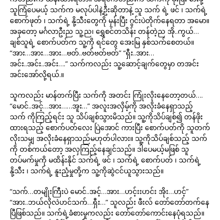
သူကြံပေမယ့် သက်က မလုပ်ပါနဲ့ဦးဆိုတာနဲ့ သူ သက် ရဲ့ ဖင် ၊ သက်ရဲ့
စောက်ဖုတ် ၊ သက်ရဲ့ နို့သီးတွေကို မှန်းပြီး ဂွင်းပဲတိုက်နေရတာ အမော။
အခုတော့ မင်္ဂလာဦးည သူ့ည၊ ရွှေစင်တသိန်း တန်တဲ့ည အို..ကွယ်…
ချစ်သူရဲ့ စောက်ပတ်က သူ့ကို ရင်တွေ အေးမြ နှစ်သက်စေတယ်။
“အား…အား…အား…ဗတ်..ဗတ်ဗတ်ဗတ်” “ရှီး..အား…
အင်း..အင်း..အင်း….” သက်ကလည်း သူ့ဆောင့်ချက်တွေမှာ တအင်း
အင်းအော်လို့ရယ်.။
သူကလည်း မာန်တက်ပြီး သက်ကို အတင်း ကြုံးလိုးနေတော့တယ်….
“မောင်..အင့်…အား……အူး…” အလူးအလှိမ့်ကို အလိုးခံနေရှာသည့်
သက် ကိုကြည့်ရင်း သူ သိပ်ချစ်သွားမိသည်။ သူ့ကိုသိပ်ချစ်၍ တန်ဖိုး
ထားရသည့် စောက်ပတ်လေး ပြဲအောင် ကားပြီး စောက်ပတ်ကို သူတက်
လိုးသမျှ အလိုးခံနေရှာသည်မဟုတ်ပါလား။ သူ့ကိုသိပ်ချစ်သည့် သက်
ကို တစ်ကယ်တော့ အလှကြည့်နေချင်သည်။ ဒါပေမယ့်မဖြစ် သူ
တပ်မက်မှုကို မထိန်းနိုင် သက်ရဲ့ ဖင် ၊ သက်ရဲ့ စောက်ပတ် ၊ သက်ရဲ့
နို့သီး ၊ သက်ရဲ့ နူးညံ့မှုတို့က သူ့ကိုဆွဲငင်ယူသွားသည်။
“သက်…တမျိုးကြီးပဲ မောင်..အင့်…အား…ဟင့်းးဟင်း အိုး…ဟင့်”
“အား..ဘယ်လိုလဲဟင်သက်…ရှီး…” သူလည်း ဖီးလ် တော်တော်တက်နေ
ပြီဖြစ်သည်။ သက်ရဲ့ခံစားမှုကလည်း တော်တော်ကောင်းနေပုံရသည်။