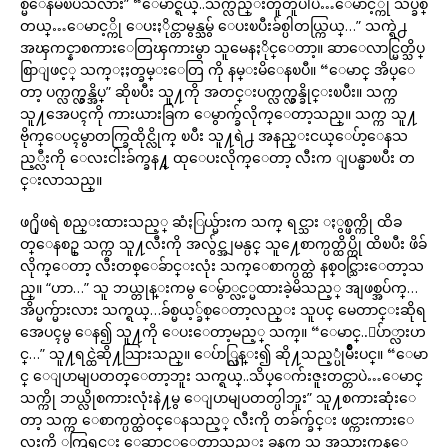
စ္မိေနမိၿပီသိလား” “ေမာင္ရယ္..သက္လည္းတူတူပါပဲ…ေမာင့္ကို သိပ္ခ်စ္
တယ္…ေမာင့္ကို ေပးႏိုင္တာမွန္သမွ် ေပးၿပီးခ်စ္ပါတယ္ကြယ္…” သက္ရဲ႕
အၾကင္နာစကားေတြၾကားမွာ သူမေနႏိုင္ေတာ့။ ဆာေလာင္မြတ္သိပ္
စြာျဖင့္ သက္ႏႈတ္ခမ္းေတြ ကို နမ္းမိေနၿပီ။ “ေမာင္ အိပ္ေ
တာ့ ပက္လက္လွန္အိပ္” ဆိုၿပီး သူ႔ကို အတင္းပက္လက္လွန္ခိုင္းၿပီး။ သက္က
သူ႔အေပၚကို ကားယားခြက ေမွာက္ခ်လိုက္ေတာ့သည္။ သက္က သူ႔
ဗိုက္ေပၚမွာတက္ခြထိုင္လိုက္ ၿပီး သူ႔ရဲ႕ အနည္းငယ္ေပ်ာ့ေနသ
ည့္လီးကို ေလးငါးခ်က္ခန႔္ ထုေပးလိုက္ေတာ့ လီးက ျပန္မာၿပီး တ
င္းလာသည္။
ဖ႐ိုဖရဲ စည္းထားသည့္ ဆံႏြယ္မ်ားက သက္ ရင္သား ႏွစ္ဖက္ကို ထိခ
တ္ေနစဥ္ သက္က သူ႔လီးကို အလွ်င္အျမန္ပင္ သူ႔ေစာက္ပတ္ထိပ္ကို ထိၿပီး ဖိခ်
လိုက္ေတာ့ လီးတစ္ေခ်ာင္းလုံး သက္ေစာက္ပတ္ထဲ နစ္ဝင္သြားေတာ့သ
ည္။ “ဟာ…” သူ ဘယ္တုန္းကမွ ေမွ်ာ္လင့္မထားခဲ့မိသည့္ အျဖစ္အပ်က္…
အိပ္မက္မ်ားလား သက္ရယ္…ခ်စ္မယ့္ခ်စ္ေတာ့လည္း သူပင္ မေတာင္းဆိုရ
အေပၚမွ ေန၍ သူ႔ကို ေပးေတာ့မည့္ သက္။ “ေမာင္..ေပ်ာ္လားဟ
င္…” သူ႔ရင္ထဲဆို႔သြားသည္။ ေပ်ာ္လြန္း၍ ဆို႔သည့္ပုံမ်ိဳးပင္။ “ေမာ
င္ ေျပာမျပတတ္ေတာ့ဘူး သက္ရယ္..သိပ္ေက်းဇူးတင္တာပဲ…ေမာင္
သက္ကို ဘယ္လိုစကားလုံးနဲ႔မွ ေျပာမျပတတ္ပါဘူး” သူ႔စကားဆုံးေ
တာ့ သက္က ေစာက္ပတ္ထဲဝင္ေနသည့္ လီးကို တခ်က္ခ်င္း ဖင္ကားကားေ
လးကို ႂကြရင္း ေဆာင့္ေတာ့သည္း ခုနက သူ အသားကုန္ေ