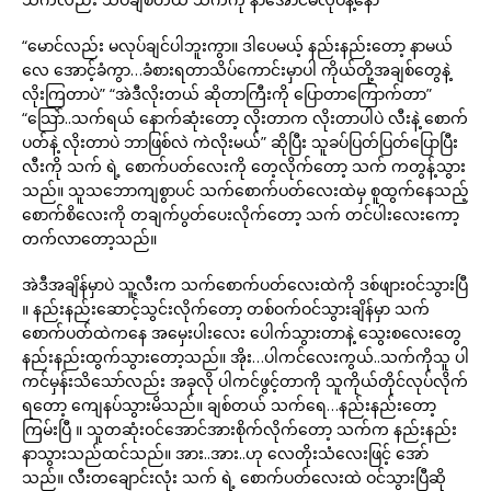
“မောင်လည်း မလုပ်ချင်ပါဘူးကွာ။ ဒါပေမယ့် နည်းနည်းတော့ နာမယ်
လေ အောင့်ခံကွာ…ခံစားရတာသိပ်ကောင်းမှာပါ ကိုယ်တို့အချစ်တွေနဲ့
လိုးကြတာပဲ” “အဲဒီလိုးတယ် ဆိုတာကြီးကို ပြောတာကြောက်တာ”
“သြော်..သက်ရယ် နောက်ဆုံးတော့ လိုးတာက လိုးတာပါပဲ လီးနဲ့ စောက်
ပတ်နဲ့ လိုးတာပဲ ဘာဖြစ်လဲ ကဲလိုးမယ်” ဆိုပြီး သူခပ်ပြတ်ပြတ်ပြောပြီး
လီးကို သက် ရဲ့ စောက်ပတ်လေးကို တေ့လိုက်တော့ သက် ကတွန့်သွား
သည်။ သူသဘောကျစွာပင် သက်စောက်ပတ်လေးထဲမှ စူထွက်နေသည့်
စောက်စိလေးကို တချက်ပွတ်ပေးလိုက်တော့ သက် တင်ပါးလေးကော့
တက်လာတော့သည်။
အဲဒီအချိန်မှာပဲ သူ့လီးက သက်စောက်ပတ်လေးထဲကို ဒစ်ဖျားဝင်သွားပြီ
။ နည်းနည်းဆောင့်သွင်းလိုက်တော့ တစ်ဝက်ဝင်သွားချိန်မှာ သက်
စောက်ပတ်ထဲကနေ အမှေးပါးလေး ပေါက်သွားတာနဲ့ သွေးစလေးတွေ
နည်းနည်းထွက်သွားတော့သည်။ အိုး…ပါကင်လေးကွယ်..သက်ကိုသူ ပါ
ကင်မှန်းသိသော်လည်း အခုလို ပါကင်ဖွင့်တာကို သူကိုယ်တိုင်လုပ်လိုက်
ရတော့ ကျေနပ်သွားမိသည်။ ချစ်တယ် သက်ရေ…နည်းနည်းတော့
ကြမ်းပြီ ။ သူတဆုံးဝင်အောင်အားစိုက်လိုက်တော့ သက်က နည်းနည်း
နာသွားသည်ထင်သည်။ အား..အား..ဟု လေတိုးသံလေးဖြင့် အော်
သည်။ လီးတချောင်းလုံး သက် ရဲ့ စောက်ပတ်လေးထဲ ဝင်သွားပြီဆို