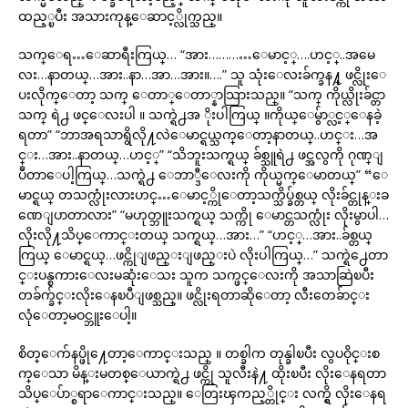
ထည့္ၿပီး အသားကုန္ေဆာင့္လိုက္သည္။
သက္ေရ…ေဆာရီးကြယ္… “အား…………ေမာင့္….ဟင့္..အမေ
လး…နာတယ္…အား..နာ…အာ…အား။….” သူ သုံးေလးခ်က္ခန႔္ ဖင္လိုးေ
ပးလိုက္ေတာ့ သက္ ေတာ္ေတာ္နာသြားသည္။ “သက္ ကိုယ္လိုးခ်င္တာ
သက္ ရဲ႕ ဖင္ေလးပါ ။ သက္ရဲ႕အ ိုးပါကြယ္ ။ကိုယ္ေမွ်ာ္လင့္ေနခဲ့
ရတာ” “ဘာအရသာရွိလို႔လဲေမာင္ရယ္သက္ေတာ့နာတယ္..ဟင္း…အ
င္း…အား..နာတယ္…ဟင့္” “သိဘူးသက္ရယ္ ခ်စ္သူရဲ႕ ဖင္အလွကို ဂုဏ္ျ
ပဳတာေပါ့ကြယ္…သက္ရဲ႕ ေဘာ္ဒီေလးကို ကိုယ္မက္ေမာတယ္” “ေ
မာင္ရယ္ တသက္လုံးလားဟင္…ေမာင့္ကိုေတာ့သက္သိပ္ခ်စ္တယ္ လိုးခ်င္တုန္းခ
ဏေျပာတာလား” “မဟုတ္ဘူးသက္ရယ္ သက္ကို ေမာင္တသက္လုံး လိုးမွာပါ…
လိုးလို႔သိပ္ေကာင္းတယ္ သက္ရယ္…အား…” “ဟင့္…အား..ခ်စ္တယ္
ကြယ္ ေမာင္ရယ္…ဖင္ကိုျဖည္းျဖည္းပဲ လိုးပါကြယ္…” သက္ရဲ႕ေတာ
င္းပန္စကားေလးမဆုံးေသး သူက သက္ဖင္ေလးကို အသာဆြဲၿပီး
တခ်က္ခ်င္းလိုးေနၿပီျဖစ္သည္။ ဖင္လိုးရတာဆိုေတာ့ လီးတေခ်ာင္း
လုံေတာ့မဝင္ဘူးေပါ့။
စိတ္ေက်နပ္ဖို႔ေတာ့ေကာင္းသည္ ။ တစ္ခါက တုန္ခါၿပီး လွပဝိုင္းစ
က္ေသာ မိန္းမတစ္ေယာက္ရဲ႕ ဖင္ကို သူလီးနဲ႔ ထိုးၿပီး လိုးေနရတာ
သိပ္ေပ်ာ္စရာေကာင္းသည္။ ေတြးၾကည့္တိုင္း လက္ရွိ လိုးေနရ