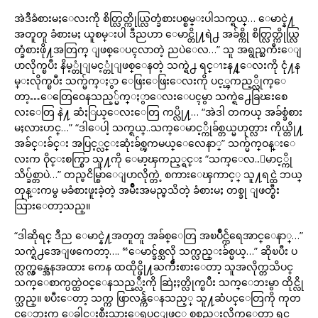
အဲဒီခံစားမႈေလးကို စိတ္လြတ္ကိုယ္လြတ္ခံစားပစ္စမ္းပါသက္ရယ္… ေမာင္နဲ႔
အတူတူ ခံစားမႈ ယူစမ္းပါ ဒီညဟာ ေမာင္တို႔ရဲ႕ အခ်စ္ကို စိတ္လြတ္ကိုယ္လြ
တ္ခံစားဖို႔အတြက္ ျဖစ္ေပၚလာတဲ့ ညပဲေလ…” သူ အရွည္ႀကီးေျ
ပာလိုက္ၿပီး နိမ့္တုံျမင့္တုံျဖစ္ေနတဲ့ သက္ရဲ႕ ရင္ၫႊန႔္ေလးကို ငုံ႔န
မ္းလိုက္ၿပီး သက္မ်က္ႏွာ ေဖြးေဖြးေလးကို ပင့္ၾကည့္လိုက္ေ
တာ့…ေတြေဝေနသည့္မ်က္ႏွာေလးေပၚမွာ သက္ရဲ႕ေခြၽးစေ
လးေတြ နဲ႔ ဆံႏြယ္ေလးေတြ ကပ္လို႔… “အဲဒါ တကယ္ အခ်စ္ခံစား
မႈလားဟင္…” “ဒါေပါ့ သက္ရယ္..သက္ေမာင့္ကိုခ်စ္တယ္မဟုတ္လား ကိုယ္တို႔
အခ်င္းခ်င္း အပြင့္လင္းဆုံးခ်စ္ၾကမယ္ေလေနာ္” သက္မ်က္ဝန္းေ
လးက ဝိုင္းစက္စြာ သူ႔ကို ေမာ့ၾကည့္ရင္း “သက္ေလ..ေမာင့္ကို
သိပ္ခ်စ္တာပဲ…” တည္ၿငိမ္စြာေျပာလိုက္တဲ့ စကားေၾကာင့္ သူ႔ရင္ထဲ ဘယ္
တုန္းကမွ မခံစားဖူးခဲ့တဲ့ အမ်ိဳးအမည္မသိတဲ့ ခံစားမႈ တစ္ခု ျဖတ္စီး
သြားေတာ့သည္။
“ဒါဆိုရင္ ဒီည ေမာင္နဲ႔အတူတူ အခ်စ္ေတြ အၿပိဳင္က်ဲရေအာင္ေနာ္…”
သက္ရဲ႕အေျဖကေတာ့…. “ေမာင္ခ်စ္သလို သက္လည္းခ်စ္မယ္…” ဆိုၿပီး ပ
က္လက္လွန္အေနအထား ကေန ထထိုင္ဖို႔ႀကိဳးစားေတာ့ သူအလိုက္တသိပင္
သက္ေစာက္ပတ္ထဲဝင္ေနသည့္လီးကို ဆြဲႏႈတ္လိုက္ၿပီး သက္ေဘးမွာ ထိုင္လို
က္သည္။ ၿပီးေတာ့ သက္က ဖြာလန္က်ဲေနသည့္ သူ႔ဆံပင္ေတြကို ကုတ
င္ေဘးက ေခါင္းစီးသားေရပင္ျဖင့္ စုစည္းလိုက္ေတာ့ ရင္