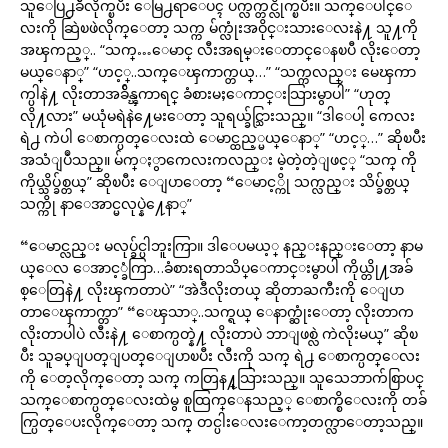
သူေပြ႕ခ်ီလိုက္ၿပီး ေမြ႕ရာေပၚ ပက္လက္တင္လိုက္ၿပီး။ သက္ေပါင္ေ
လးကို ဆြဲၿဖဲလိုက္ေတာ့ သက္က မ်က္လုံးအဝိုင္းသားေလးနဲ႔ သူ႔ကို
အၾကည့္.. “သက္…ေမာင္ လီးအရမ္းေတာင္ေနၿပီ လိုးေတာ့
မယ္ေနာ္” “ဟင့္..သက္ေၾကာက္တယ္…” “သက္ကလည္း မေၾကာ
က္ပါနဲ႔ လိုးတာအခ်ိန္ၾကာရင္ ခံစားမႈေကာင္းသြားမွာပါ” “ဟုတ္
လို႔လား” မယုံမရဲနဲ႔ေမးေတာ့ သူရယ္ခ်င္သြားသည္။ “ဒါေပါ့ ကေလး
ရဲ႕ ကဲပါ ေစာက္ပတ္ေလးထဲ ေမာင္ထည့္မယ္ေနာ္” “ဟင့္…” ဆိုၿပီး
အသံျပဳသည္။ မ်က္ႏွာကေလးကလည္း မဲ့တဲ့တဲ့ျဖင့္ “သက္ ကို
ကိုယ္သိပ္ခ်စ္တယ္” ဆိုၿပီး ေျပာေတာ့ “ေမာင့္ကို သက္လည္း သိပ္ခ်စ္တယ္
သက္ကို နာေအာင္မလုပ္နဲ႔ေနာ္”
“ေမာင္လည္း မလုပ္ခ်င္ပါဘူးကြာ။ ဒါေပမယ့္ နည္းနည္းေတာ့ နာမ
ယ္ေလ ေအာင့္ခံကြာ…ခံစားရတာသိပ္ေကာင္းမွာပါ ကိုယ္တို႔အခ်
စ္ေတြနဲ႔ လိုးၾကတာပဲ” “အဲဒီလိုးတယ္ ဆိုတာႀကီးကို ေျပာ
တာေၾကာက္တာ” “ေၾသာ္..သက္ရယ္ ေနာက္ဆုံးေတာ့ လိုးတာက
လိုးတာပါပဲ လီးနဲ႔ ေစာက္ပတ္နဲ႔ လိုးတာပဲ ဘာျဖစ္လဲ ကဲလိုးမယ္” ဆိုၿ
ပီး သူခပ္ျပတ္ျပတ္ေျပာၿပီး လီးကို သက္ ရဲ႕ ေစာက္ပတ္ေလး
ကို ေတ့လိုက္ေတာ့ သက္ ကတြန႔္သြားသည္။ သူသေဘာက်စြာပင္
သက္ေစာက္ပတ္ေလးထဲမွ စူထြက္ေနသည့္ ေစာက္စိေလးကို တခ်
က္ပြတ္ေပးလိုက္ေတာ့ သက္ တင္ပါးေလးေကာ့တက္လာေတာ့သည္။