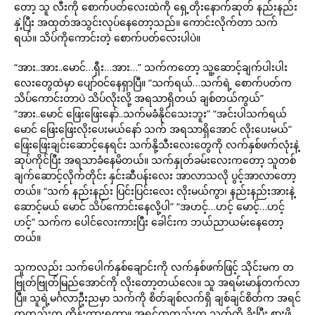
တော့ သူ လီးကို စောက်ပတ်လေးထဲကို ရှေ့တိုးနောက်ဆုတ် နည်းနည်း
နှဲ့ပြီး အထုတ်အသွင်းလုပ်နေတော့သည်။ ကောင်းလိုက်တာ သက်
ရယ်။ သိပ်ကိုကောင်းတဲ့ စောက်ပတ်လေးပါပဲ။
“အား..အား..မောင်…ရှီး…အား…” သက်ကတော့ သူ့ဆောင့်ချက်ပါးပါး
လေးတွေထဲမှာ ပျော်ဝင်နေရှာပြီ။ “သက်ရယ်…သက်ရဲ့ စောက်ပတ်က
သိပ်ကောင်းတာပဲ သိပ်လိုးလို့ အရသာရှိတယ် ချစ်တယ်ကွယ်”
“အား..မောင် ဖြေးဖြေးနော်..သက်မခံနိုင်သေးဘူး” “အင်းပါသက်ရယ်
မောင် ဖြေးဖြေးလိုးပေးမယ်နော် သက် အရသာရှိအောင် လိုးပေးမယ်”
ဖြေးဖြေးချင်းဆောင့်နေရင်း သက်နို့သီးလေးတွေကို လက်နှစ်ဖက်လုံးနဲ့
ဆုပ်ကိုင်ပြီး အရသာခံနေမိတယ်။ သက်နှုတ်ခမ်းလေးကတော့ သူတစ်
ချက်ဆောင့်လိုက်တိုင်း နှင်းဆီပန်းလေး အာလာသလို ပွင့်အာလာတော့
တယ်။ “သက် နည်းနည်း ပြင်းပြင်းလေး လိုးမယ်ကွာ၊ နည်းနည်းအားနဲ့
ဆောင့်မယ် မောင် သိပ်ကောင်းနေလို့ပါ” “အဟင့်…ဟင့် မောင့်…ဟင့်
ဟင့်” သက်က ပေါင်လေးကားပြီး ခေါင်းက ဘယ်ညာယမ်းနေတော့
တယ်။
သူကလည်း သက်ပေါက်နှစ်ချောင်းကို လက်နှစ်ဖက်ဖြင့် သိုင်းမက တ
ဗြုတ်ဗြုတ်မြည်အောင်ကို လိုးတော့တယ်လေ။ သူ အရမ်းမာန်တက်လာ
ပြီ။ သူရဲ့မင်္ဂလာဦးညမှာ သက်ကို စိတ်ချစ်လက်ရှိ ချစ်ချင်စိတ်က အရင်
ကတည်းက ထိန်းထားရတာ။ အရင်ကတည်းက သက်ကို ခိုးပြီး စားဖို့