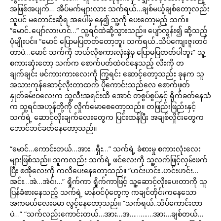
အဖြစ်အပျက်… အိပ်မက်များလား သက်ရယ်…ချစ်မယ့်ချစ်တော့လည်း
သူပင် မတောင်းဆိုရ အပေါ်မှ နေ၍ သူ့ကို ပေးတော့မည့် သက်။
“မောင်..ပျော်လားဟင်…” သူ့ရင်ထဲဆို့သွားသည်။ ပျော်လွန်း၍ ဆို့သည့်
ပုံမျိုးပင်။ “မောင် ပြောမပြတတ်တော့ဘူး သက်ရယ်..သိပ်ကျေးဇူးတင်
တာပဲ…မောင် သက်ကို ဘယ်လိုစကားလုံးနဲ့မှ ပြောမပြတတ်ပါဘူး” သူ့
စကားဆုံးတော့ သက်က စောက်ပတ်ထဲဝင်နေသည့် လီးကို တ
ချက်ချင်း ဖင်ကားကားလေးကို ကြွရင်း ဆောင့်တော့သည်း ခုနက သူ
အသားကုန်ဆောင့်လိုးတာထက် ပိုကောင်းသည်လေ စောက်ဖုတ်
နှုတ်ခမ်းဝလေးက သူ့လီးအရင်းထိ အောင် တစွပ်စွပ်နှင့် ရိုက်ခတ်နေသံ
က သူ့ရင်အဟုန်တို့ကို လှိုက်မောစေတော့သည်။ တဖြည်းဖြည်းနှင့်
သက်ရဲ့ ဆောင့်လိုးချက်လေးတွေက ပြင်းထန်ပြီး အချစ်လှိုင်းတွေက
ဘောင်ဘင်ခတ်နေတော့သည်။
“မောင်…ကောင်းတယ်…အား…ရှီး…” သက်ရဲ့ ခံစားမှု စကားလုံးလေး
များဖြစ်သည်။ သူကလည်း သက်ရဲ့ ဖင်လေးကို သူ့လက်ဖြင့်လှမ်းဖက်
ပြီး စအိုလေးကို ကလိပေးနေတော့သည်။ “ဟင်းဟင်း..ဟင်းဟင်း…
အင်း…အဲ…အဲင်း…” ရှိုက်ကာ ရှိုက်ကာဖြင့် သူ့ဆောင့်လိုးပေးတာကို သူ
ပြန်ခံစားနေသည့် သက်ရဲ့ မာန်ဝင်ပုံတွေက့ ကချင်တိုင်းကနေသော
အကမယ်လေးမမာ လွင့်နေတော့သည်။ “သက်ရယ်..သိပ်ကောင်းတာ
ပဲ…” “သက်လည်းကောင်းတယ်…အား…အ………….အား…ချစ်တယ်…