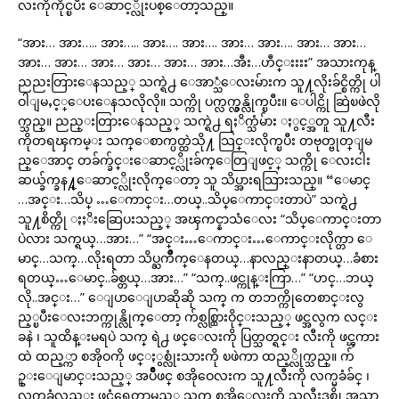
လးကိုကိုင္ၿပီး ေဆာင့္လိုးပစ္ေတာ့သည္။
“အား… အား….. အား….. အား…. အား…. အား… အား…. အား… အား…
အား… အား… အား… အား… အား… အား…အီး…ဟီင္းးးး” အသားကုန္
ညညးတြားေနသည့္ သက္ရဲ႕ ေအာ္သံေလးမ်ားက သူ႔လိုးခ်င္စိတ္ကို ပါ
ဝါျမႇင့္ေပးေနသလိုလို။ သက္ကို ပက္လက္လွန္လိုက္ၿပီး။ ေပါင္ကို ဆြဲၿဖဲလို
က္သည္။ ညည္းတြားေနသည့္ သက္ရဲ႕ ရႈိက္သံမ်ား ႏွင့္အတူ သူ႔လီး
ကိုတရၾကမ္း သက္ေစာက္ပတ္ထဲသို႔ သြင္းလိုက္ၿပီး တဗုတ္ဗုတ္ျမ
ည္ေအာင္ တခ်က္ခ်င္းေဆာင့္လိုးခ်က္ေတြျဖင့္ သက္ကို ေလးငါး
ဆယ္ခ်က္ခန႔္ေဆာင့္လိုးလိုက္ေတာ့ သူ သိပ္အားရသြားသည္။ “ေမာင္
…အင္း…သိပ္ …ေကာင္း…တယ္..သိပ္ေကာင္းတာပဲ” သက္ရဲ႕
သူ႔စိတ္ကို ႏႈိးဆြေပးသည့္ အၾကင္နာသံေလး “သိပ္ေကာင္းတာ
ပဲလား သက္ရယ္…အား…” “အင္း…ေကာင္း…ေကာင္းလိုက္တာ ေ
မာင္…သက္…လိုးရတာ သိပ္ႀကိဳက္ေနတယ္…နာလည္းနာတယ္…ခံစား
ရတယ္…ေမာင္..ခ်စ္တယ္…အား…” “သက္..ဖင္ကုန္းကြာ…” “ဟင္…ဘယ္
လို..အင္း…” ေျပာေျပာဆိုဆို သက္ က တဘက္ကိုတေစာင္းလွ
ည့္ၿပီးေလးဘက္ကုန္လိုက္ေတာ့ က်စ္လစ္ထြားဝိုင္းသည့္ ဖင္အလွက လင္း
ခနဲ ၊ သူထိန္းမရပဲ သက္ ရဲ႕ ဖင္ေလးကို ပြတ္သတ္ရင္း လီးကို ဖင္ၾကား
ထဲ ထည့္ကာ စအိုဝကို ဖင္ႏွစ္လုံးသားကို ၿဖဲကာ ထည့္လိုက္သည္။ က်
ဥ္းေျမာင္းသည့္ အပ်ိဳဖင္ စအိုဝေလးက သူ႔လီးကို လက္မခံခ်င္ ၊
လက္မခံလည္း ဖင္ခံရေတာ့မည့္ သက္ စအိုေလးကို သူလီးဒစ္ကို အသာ