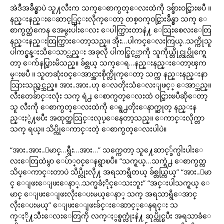
အဲဒီအခ်ိန္မွာပဲ သူ႔လီးက သက္ေစာက္ပတ္ေလးထဲကို ဒစ္ဖ်ားဝင္သြားၿပီ ။
နည္းနည္းေဆာင့္သြင္းလိုက္ေတာ့ တစ္ဝက္ဝင္သြားခ်ိန္မွာ သက္ ေ
စာက္ပတ္ထဲကေန အေမွးပါးေလး ေပါက္သြားတာနဲ႔ ေသြးစေလးေတြ
နည္းနည္းထြက္သြားေတာ့သည္။ အိုး…ပါကင္ေလးကြယ္..သက္ကိုသူ
ပါကင္မွန္းသိေသာ္လည္း အခုလို ပါကင္ဖြင့္တာကို သူကိုယ္တိုင္လုပ္လိုက္ရေ
တာ့ ေက်နပ္သြားမိသည္။ ခ်စ္တယ္ သက္ေရ…နည္းနည္းေတာ့ၾက
မ္းၿပီ ။ သူတဆုံးဝင္ေအာင္အားစိုက္လိုက္ေတာ့ သက္က နည္းနည္းနာ
သြားသည္ထင္သည္။ အား..အား..ဟု ေလတိုးသံေလးျဖင့္ ေအာ္သည္။
လီးတေခ်ာင္းလုံး သက္ ရဲ႕ ေစာက္ပတ္ေလးထဲ ဝင္သြားၿပီဆိုေတာ့
သူ လီးကို ေစာက္ပတ္ေလးထဲကို ေရွ႕တိုးေနာက္ဆုတ္ နည္းန
ည္းႏွဲ႔ၿပီး အထုတ္အသြင္းလုပ္ေနေတာ့သည္။ ေကာင္းလိုက္တာ
သက္ ရယ္။ သိပ္ကိုေကာင္းတဲ့ ေစာက္ပတ္ေလးပါပဲ။
“အား..အား..ေမာင္…ရွီး…အား…” သက္ကေတာ့ သူ႔ေဆာင့္ခ်က္ပါးပါးေ
လးေတြထဲမွာ ေပ်ာ္ဝင္ေနရွာၿပီ။ “သက္ရယ္…သက္ရဲ႕ ေစာက္ပတ္က
သိပ္ေကာင္းတာပဲ သိပ္လိုးလို႔ အရသာရွိတယ္ ခ်စ္တယ္ကြယ္” “အား..ေမာ
င္ ေျဖးေျဖးေနာ္..သက္မခံႏိုင္ေသးဘူး” “အင္းပါသက္ရယ္ ေ
မာင္ ေျဖးေျဖးလိုးေပးမယ္ေနာ္ သက္ အရသာရွိေအာင္
လိုးေပးမယ္” ေျဖးေျဖးခ်င္းေဆာင့္ေနရင္း သ
က္ႏို႔သီးေလးေတြကို လက္ႏွစ္ဖက္လုံးနဲ႔ ဆုပ္ကိုင္ၿပီး အရသာခံေ