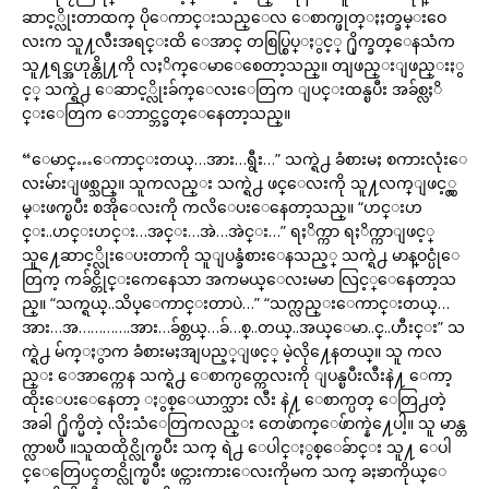
ဆာင့္လိုးတာထက္ ပိုေကာင္းသည္ေလ ေစာက္ဖုတ္ႏႈတ္ခမ္းဝေ
လးက သူ႔လီးအရင္းထိ ေအာင္ တစြပ္စြပ္ႏွင့္ ႐ိုက္ခတ္ေနသံက
သူ႔ရင္အဟုန္တို႔ကို လႈိက္ေမာေစေတာ့သည္။ တျဖည္းျဖည္းႏွ
င့္ သက္ရဲ႕ ေဆာင့္လိုးခ်က္ေလးေတြက ျပင္းထန္ၿပီး အခ်စ္လႈိ
င္းေတြက ေဘာင္ဘင္ခတ္ေနေတာ့သည္။
“ေမာင္…ေကာင္းတယ္…အား…ရွီး…” သက္ရဲ႕ ခံစားမႈ စကားလုံးေ
လးမ်ားျဖစ္သည္။ သူကလည္း သက္ရဲ႕ ဖင္ေလးကို သူ႔လက္ျဖင့္လွ
မ္းဖက္ၿပီး စအိုေလးကို ကလိေပးေနေတာ့သည္။ “ဟင္းဟ
င္း..ဟင္းဟင္း…အင္း…အဲ…အဲင္း…” ရႈိက္ကာ ရႈိက္ကာျဖင့္
သူ႔ေဆာင့္လိုးေပးတာကို သူျပန္ခံစားေနသည့္ သက္ရဲ႕ မာန္ဝင္ပုံေ
တြက့ ကခ်င္တိုင္းကေနေသာ အကမယ္ေလးမမာ လြင့္ေနေတာ့သ
ည္။ “သက္ရယ္..သိပ္ေကာင္းတာပဲ…” “သက္လည္းေကာင္းတယ္…
အား…အ………….အား…ခ်စ္တယ္…ခ်…စ္..တယ္..အယ္ေမာ..င္..ဟီးင္း” သ
က္ရဲ႕ မ်က္ႏွာက ခံစားမႈအျပည့္ျဖင့္ မဲ့လို႔ေနတယ္။ သူ ကလ
ည္း ေအာက္ကေန သက္ရဲ႕ ေစာက္ပတ္ကေလးကို ျပန္ၿပီးလီးနဲ႔ ေကာ့
ထိုးေပးေနေတာ့ ႏွစ္ေယာက္သား လီး နဲ႔ ေစာက္ပတ္ ေတြ႕တဲ့
အခါ ႐ိုက္မိတဲ့ လိုးသံေတြကလည္း တေဖ်ာက္ေဖ်ာက္နဲ႔ေပါ့။ သူ မာန္တ
က္လာၿပီ ။သူထထိုင္လိုက္ၿပီး သက္ ရဲ႕ ေပါင္ႏွစ္ေခ်ာင္း သူ႔ ေပါ
င္ေတြေပၚတင္လိုက္ၿပီး ဖင္ကားကားေလးကိုမက သက္ ခႏၶာကိုယ္ေ