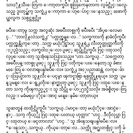
သားႏို႔သီးေတြက ေကာ့တက္ၿပီး စူထြကေနတာက လွခ်င္တိုင္းလွေန
သည္ ဒူးတုပ္လွ်က္ သက္ရဲ႕ ေကာ့ကာ ေပ်ာ့ေပ်ာင္းေနသည့္ ခႏၶာကို
ယ္အလွက သစ္ပင္တစ္ပင္လို။
ၿပီးေတာ့မွ သက္က အလွဆုံး အၿပဳံးတစ္ခုကို ၿပဳံးၿပီး “အိပ္ေလေမာ
င္…” “ဘာလို႔လဲသက္ရဲ႕” “ပက္လက္လွန္ေလ…” သက္စကားကို နာခံလိုက္ၿပီး
ပက္လက္လွန္လိုက္ေတာ့…သက္က မယုံႏိုင္စြာပင္ သူ႔ရဲ႕ လီးတုတ္တုတ္ႀကီးကို
ႏူးညံ့သည့္ လက္ဖဝါးႏုေလးျဖင့္ ဆုပ္ကိုင္လိုက္ၿပီး ဂြင္းထုသလို
လုပ္ေပးေတာ့ သူအံ့ၾသသြားသည္။ “ဟာ..သက္ရယ္…” သက္ကေတာ့
အၿပဳံးပန္းတစ္ခုျဖင့္ သူ႔ကို ဂြင္းတိုက္ေပးေနေတာ့.သူ ခံစား
မႈေတြ ေဝလာရျပန္ပါၿပီေလ။ သက္ရဲ႕ အႏုပညာဆန္တဲ့ လက္ေခ်ာ
င္းသြယ္မ်ားက သူ႔လီး ေပၚမွာ ၾကင္နာစြာ ရစ္ပတ္လို႔ရယ္။ သက္က ျမ
န္ျမန္ေလး ေရွ႕တိုးေနာက္ဆုတ္ျဖင့္ သူ႔ကို ဂြင္းထုေပးေန
တာ သက္ ကိုၾကည့္ရင္း သူ သိပ္ကို ေပ်ာ္႐ႊင္မိသလို။ အခ်စ္စိတ္ေတြ
လည္း မခံမရပ္ႏိုင္ေအာင္ မႊန္ေနမိေတာ့တယ္။
သူဆတ္ခနဲ ထထိုင္လိုက္ၿပီး “သက္ရယ္..ေမာင္ေတာ့ မယုံႏိုင္ေအာင္ပဲေ
နာ္…သက္ ကိုယ့္ကို ဂြင္းထုေပးတယ္ ဟုတ္လား” “ဟင္…ဒီလိုလုပ္တာ ဂြ
င္းထုတယ္ ေခၚတာလား” “ဟင္…” သူ အံၾသရျပန္ပါၿပီေလ။
“ေၾသာ္..သက္ရယ္…ကိုယ္ေတာ့ေလ…သက္ကို အ႐ူးတစ္ပိုင္းကို ခ်