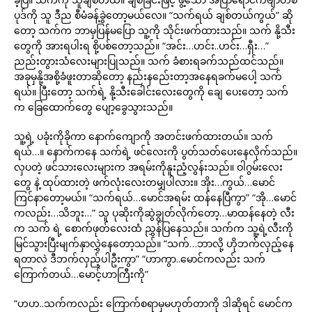
ပုဒ်ကို သူ ဒီည စီမံခန့်ခွဲတော့မယ်လေ။ “သက်ရယ် ချစ်တယ်ကွယ်” ဆို
တော့ သက်က ဘာမှပြန်မပြော သူ့ကို သိုင်းဖက်ထားသည်။ သက် နို့သီး
တွေကို အားရပါးရ စို့ပစ်တော့သည်။ “အင်း…ဟင်း..ဟင်း…ရှီး…”
ညည်းတွားသံလေးများပြုသည်။ သက် ခံစားရခက်သည်ထင်သည်။
အခုမှနို့အစို့ခံဖူးတာဆိုတော့ နည်းနည်ေးတာ့အနေရခက်မပေါ့ သက်
ရယ်။ ပြီးတော့ သက်ရဲ့ နို့သီးခေါင်းလေးတွေကို ချေ ပေးတော့ သက်
က ခြေထောက်တွေ ပျော့ခွေသွားသည်။
သူ့ရဲ့ ပခုံးကိုခိုကာ နောက်ကျောကို အတင်းဖက်ထားတယ်။ သက်
ရယ်…။ နောက်ကနေ သက်ရဲ့ ဖင်လေးကို ပွတ်သတ်ပေးနေလိုက်သည်။
လှပတဲ့ ဖင်သားလေးများက အရမ်းကိုနူးညံ့လွန်းသည်။ ဝါဂွမ်းလေး
တွေ နဲ့ ထုပ်ထားတဲ့ ဖက်လုံးလေးတမျှပါလား။ အိုး…ကွယ်…မောင်
ကြင်နာတော့မယ်။ “သက်ရယ်…မောင်အရမ်း ထန်နေပြီကွာ” “အို…မောင်
ကလည်း…သိဘူး…” သူ ပုဆိုးကိုဆွဲချွတ်လိုက်တော့…မာထန်နေတဲ့ လီး
က သက် ရဲ့ စောက်ဖုတ်လေးထံ ညွှန်ပြနေသည်။ သက်က သူ့ရဲ့လီးကို
မြင်သွားပြီးမျက်နှာလွှဲနေတော့သည်။ “သက်…ဘာလို့ ဟိုဘက်လှည့်နေ
ရတာလဲ ဒီဘက်လှည့်ပါဦးကွာ” “ဟာကွာ..မောင်ကလည်း သက်
ကြောက်တယ်…မောင့်ဟာကြီးကို”
“ဟဟ..သက်ကလည်း ကြောက်စရာမှမဟုတ်တာကို ဒါဆိုရင် မောင်က