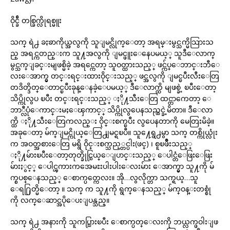
ဝိုင္ခ်ိဴ တစ္ခြက္လိုရစ္မူး
သက္ ရဲ႕ ခႏၶာကိုယ္အလွကို သူျမင္လိုက္ေတာ့ အရမ္းမွင္သက္မိသြားသ
ည္ အရင္ကတည္းက သူ႔အလွကို ျမင္ဖူးေနေပမယ့္ သူဒီေလာက္
မွင္သက္ျခင္းမျဖစ္မိခဲ့ အရင္ကေတာ့ သူဝတ္ထားသည့္ ဖင္က်ပ္ေဘာင္းဘီေ
လးေအာက္မွ တင္းရင္းထားဝိုင္းသည့္ ဖင္အလွကို ျမင္ၿပီးလီးေတြ
တဒိတ္ဒိတ္ေတာင္ၿပီးခုန္ေနခဲ့ေပမယ့္ ဒီေလာက္ထိ မျဖစ္ခဲ့ ၿပီးေတာ့
သိပ္ကိုလွပ ၿပီး တင္းရင္းသည့္ ႏို႔သီးေတြ ထင္တာကေတာ့ ေ
ဘာ္လီပုံေကာင္းမႈေၾကာင့္ သိပ္ကိုလွပေနသည္ထင္ခဲ့မိတာ။ ဒီေလာ
က္ထိ ႏို႔သီးေတြကလည္း ဝိုင္းစက္ၿပီး လွပေနတာကို မေတြးမိခဲ့။
အခုေတာ့ မ်က္ျမင္ကိုယ္ေတြ႕ျမင္ရၿပီ။ သူ႔ေရွ႕မွာ သက္ တစ္ကိုယ္လုံး
က အဝတ္အစားေတြ မရွိ ဝိုင္းစက္သည့္တင္ပါး(ဖင္) ၊ စူၿဖိဳးသည့္
ႏို႔မ်ားၿပီးေတာ့တုတ္ခိုင္သြယ္ေျပာင္းသည့္ ေပါင္တံေဖြးေဖြး
မ်ားႏွင့္ ေပါင္ၾကားကအေမႊးပါးပါးေလးမ်ား ေအာက္မွာ သူ႔ကို မ်
က္စပစ္ေနသည့္ ေစာက္ပတ္ကေလး။ အို…လွလိုက္တာ သက္ရယ္…သူ
ေရ႐ြတ္မိေတာ့ ။ သက္ က သူ႔ကို ရွက္ေနသည့္ မ်က္ဝန္းတစ္စုံ
ကို လက္ေဆာင္အပိုေပးျပန္သည္။
သက္ ရဲ႕ အနားကို သူကပ္သြားၿပီး ေစာက္ပတ္ေလးကို ဘယ္လက္ဖဝါးျဖ