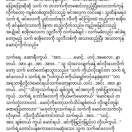
ပြောပြောဆိုဆို သက် က တဘက်ကိုတစောင်းလှည့်ပြီးလေးဘက်ကုန်
လိုက်တော့ ကျစ်လစ်ထွားဝိုင်းသည့် ဖင်အလှက လင်းခနဲ ၊ သူထိန်းမရပဲ
သက် ရဲ့ ဖင်လေးကို ပွတ်သတ်ရင်း လီးကို ဖင်ကြားထဲ ထည့်ကာ စအိုဝ
ကို ဖင်နှစ်လုံးသားကို ဖြဲကာ ထည့်လိုက်သည်။ ကျဉ်းမြောင်းသည့်
အပျိုဖင် စအိုဝလေးက သူ့လီးကို လက်မခံချင် ၊ လက်မခံလည်း ဖင်ခံရ
တော့မည့် သက် စအိုလေးကို သူလီးဒစ်ကို အသာထည့်ပြီး အသားကုန်
ဆောင့်လိုက်သည်။
သက်ရေ…ဆောရီးကွယ်… “အား…………မောင့်….ဟင့်..အမလေး…နာ
တယ်…အား..နာ…အာ…အား။….” သူ သုံးလေးချက်ခန့် ဖင်လိုးပေးလိုက်
တော့ သက် တော်တော်နာသွားသည်။ “သက် ကိုယ်လိုးချင်တာ သက် ရဲ့
ဖင်လေးပါ ။ သက်ရဲ့အ ိုးပါကွယ် ။ကိုယ်မျှော်လင့်နေခဲ့ရတာ” “ဘာ
အရသာရှိလို့လဲမောင်ရယ်သက်တော့နာတယ်..ဟင်း…အင်း…အား..နာ
တယ်…ဟင့်” “သိဘူးသက်ရယ် ချစ်သူရဲ့ ဖင်အလှကို ဂုဏ်ပြုတာပေါ့
ကွယ်…သက်ရဲ့ ဘော်ဒီလေးကို ကိုယ်မက်မောတယ်” “မောင်ရယ် တ
သက်လုံးလားဟင်…မောင့်ကိုတော့သက်သိပ်ချစ်တယ် လိုးချင်တုန်း
ခဏပြောတာလား” “မဟုတ်ဘူးသက်ရယ် သက်ကို မောင်တသက်လုံး
လိုးမှာပါ…လိုးလို့သိပ်ကောင်းတယ် သက်ရယ်…အား…” “ဟင့်…
အား..ချစ်တယ် ကွယ် မောင်ရယ်…ဖင်ကိုဖြည်းဖြည်းပဲ လိုးပါကွယ်…”
သက်ရဲ့တောင်းပန်စကားလေးမဆုံးသေး သူက သက်ဖင်လေးကို