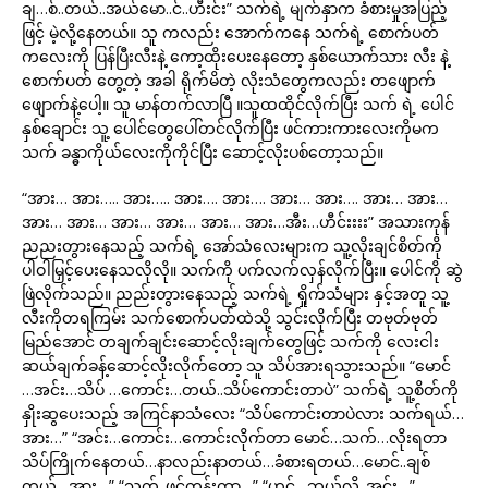
ချ…စ်..တယ်..အယ်မော..င်..ဟီးင်း” သက်ရဲ့ မျက်နှာက ခံစားမှုအပြည့်
ဖြင့် မဲ့လို့နေတယ်။ သူ ကလည်း အောက်ကနေ သက်ရဲ့ စောက်ပတ်
ကလေးကို ပြန်ပြီးလီးနဲ့ ကော့ထိုးပေးနေတော့ နှစ်ယောက်သား လီး နဲ့
စောက်ပတ် တွေ့တဲ့ အခါ ရိုက်မိတဲ့ လိုးသံတွေကလည်း တဖျောက်
ဖျောက်နဲ့ပေါ့။ သူ မာန်တက်လာပြီ ။သူထထိုင်လိုက်ပြီး သက် ရဲ့ ပေါင်
နှစ်ချောင်း သူ့ ပေါင်တွေပေါ်တင်လိုက်ပြီး ဖင်ကားကားလေးကိုမက
သက် ခန္ဓာကိုယ်လေးကိုကိုင်ပြီး ဆောင့်လိုးပစ်တော့သည်။
“အား… အား….. အား….. အား…. အား…. အား… အား…. အား… အား…
အား… အား… အား… အား… အား… အား…အီး…ဟီင်းးးး” အသားကုန်
ညညးတွားနေသည့် သက်ရဲ့ အော်သံလေးများက သူ့လိုးချင်စိတ်ကို
ပါဝါမြှင့်ပေးနေသလိုလို။ သက်ကို ပက်လက်လှန်လိုက်ပြီး။ ပေါင်ကို ဆွဲ
ဖြဲလိုက်သည်။ ညည်းတွားနေသည့် သက်ရဲ့ ရှိုက်သံများ နှင့်အတူ သူ့
လီးကိုတရကြမ်း သက်စောက်ပတ်ထဲသို့ သွင်းလိုက်ပြီး တဗုတ်ဗုတ်
မြည်အောင် တချက်ချင်းဆောင့်လိုးချက်တွေဖြင့် သက်ကို လေးငါး
ဆယ်ချက်ခန့်ဆောင့်လိုးလိုက်တော့ သူ သိပ်အားရသွားသည်။ “မောင်
…အင်း…သိပ် …ကောင်း…တယ်..သိပ်ကောင်းတာပဲ” သက်ရဲ့ သူ့စိတ်ကို
နှိုးဆွပေးသည့် အကြင်နာသံလေး “သိပ်ကောင်းတာပဲလား သက်ရယ်…
အား…” “အင်း…ကောင်း…ကောင်းလိုက်တာ မောင်…သက်…လိုးရတာ
သိပ်ကြိုက်နေတယ်…နာလည်းနာတယ်…ခံစားရတယ်…မောင်..ချစ်
တယ်…အား…” “သက်..ဖင်ကုန်းကွာ…” “ဟင်…ဘယ်လို..အင်း…”