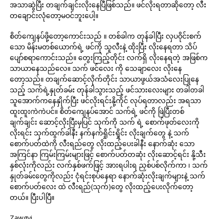
အသာဆွဲပြီး တချက်ချင်းလိုးနေပြီဖြစ်သည်။ ဖင်လိုးရတာဆိုတော့ လီး
တချောင်းလုံတော့မဝင်ဘူးပေါ့။
စိတ်ကျေနပ်ဖို့တော့ကောင်းသည် ။ တစ်ခါက တုန်ခါပြီး လှပဝိုင်းစက်
သော မိန်းမတစ်ယောက်ရဲ့ ဖင်ကို သူလီးနဲ့ ထိုးပြီး လိုးနေရတာ သိပ်
ပျော်စရာကောင်းသည်။ တွေးကြည့်တိုင်း လက်ရှိ လိုးနေရတဲ့ အဖြစ်က
သာယာနေသည်လေ။ သက် ဖင်လေး ကို သေချာလေး လိုးနေ
တော့သည်။ တချက်ဆောင့်လိုက်တိုင်း သာယာဖွယ်အသံလေးပြုနေ
သည့် သက်ရဲ့နှုတ်ခမ်း တုန်ခါသွားသည့် ဖင်သားလေးများ တခါတခါ
သူအောက်ကနေနှိုက်ပြီး ဖင်လိုးရင်းနို့ကိုင် လုပ်ရတာလည်း အရသာ
ထူးထူးကဲကဲပင်။ စိတ်ကျေနပ်အောင် သက်ရဲ့ ဖင်ကို ဖြဲပြီးတစ်
ချက်ချင်း ဆောင့်လိုးပြီးမှပြင် သုက်ကို သက် ရဲ့ စောက်ဖုတ်လေးကို
လိုးရင်း သုက်ထွက်ခါနီး နက်နက်ရှိုင်းရှိုင်း လိုးချက်တွေ နဲ့ သက်
စောက်ပတ်ထဲကို လီးရည်တွေ လိုးထည့်ပေးခါနီး နောက်ဆုံး သော
အကြင်နာ ကြမ်းကြမ်းများဖြင့် စောက်ပတ်တဆုံး လိုးဆောင့်ရင်း နို့သီး
နှစ်လုံးကိုလည်း လက်နှစ်ဖက်ဖြင့် အားရပါးရ ညှစ်ပစ်လိုက်ကာ ၊ သက်
နှုတ်ခမ်းတွေကိုလည်း ငုံရင်းစုပ်နေရာ နောက်ဆုံးလိုးချက်များနဲ့ သက်
စောက်ပတ်လေး ထဲ လီးရည်(သုက်)တွေ လိုးထည့်ပေးလိုက်တော့
တယ်။ ပြီးပါပြီ။
Zawgyi