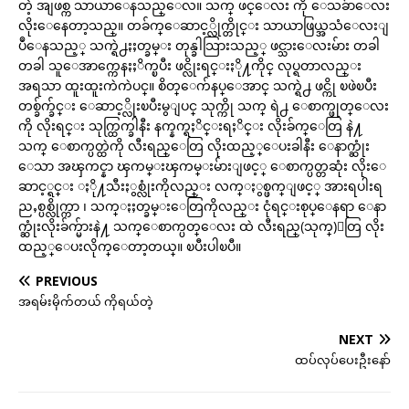
တဲ့ အျဖစ္က သာယာေနသည္ေလ။ သက္ ဖင္ေလး ကို ေသခ်ာေလး
လိုးေနေတာ့သည္။ တခ်က္ေဆာင့္လိုက္တိုင္း သာယာဖြယ္အသံေလးျ
ပဳေနသည့္ သက္ရဲ႕ႏႈတ္ခမ္း တုန္ခါသြားသည့္ ဖင္သားေလးမ်ား တခါ
တခါ သူေအာက္ကေနႏႈိက္ၿပီး ဖင္လိုးရင္းႏို႔ကိုင္ လုပ္ရတာလည္း
အရသာ ထူးထူးကဲကဲပင္။ စိတ္ေက်နပ္ေအာင္ သက္ရဲ႕ ဖင္ကို ၿဖဲၿပီး
တစ္ခ်က္ခ်င္း ေဆာင့္လိုးၿပီးမွျပင္ သုက္ကို သက္ ရဲ႕ ေစာက္ဖုတ္ေလး
ကို လိုးရင္း သုက္ထြက္ခါနီး နက္နက္ရႈိင္းရႈိင္း လိုးခ်က္ေတြ နဲ႔
သက္ ေစာက္ပတ္ထဲကို လီးရည္ေတြ လိုးထည့္ေပးခါနီး ေနာက္ဆုံး
ေသာ အၾကင္နာ ၾကမ္းၾကမ္းမ်ားျဖင့္ ေစာက္ပတ္တဆုံး လိုးေ
ဆာင့္ရင္း ႏို႔သီးႏွစ္လုံးကိုလည္း လက္ႏွစ္ဖက္ျဖင့္ အားရပါးရ
ညႇစ္ပစ္လိုက္ကာ ၊ သက္ႏႈတ္ခမ္းေတြကိုလည္း ငုံရင္းစုပ္ေနရာ ေနာ
က္ဆုံးလိုးခ်က္မ်ားနဲ႔ သက္ေစာက္ပတ္ေလး ထဲ လီးရည္(သုက္)ေတြ လိုး
ထည့္ေပးလိုက္ေတာ့တယ္။ ၿပီးပါၿပီ။
PREVIOUS
အရမ်းမိုက်တယ် ကိုရယ်တဲ့
NEXT
ထပ်လုပ်ပေးဦးနော်