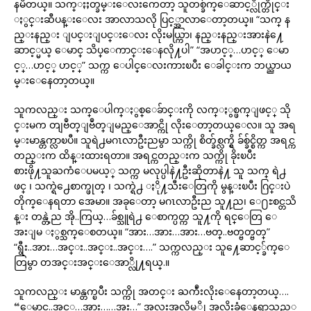
နမိတယ္။ သက္ႏႈတ္ခမ္းေလးကေတာ့ သူတစ္ခ်က္ေဆာင့္လိုက္တိုင္း
ႏွင္းဆီပန္းေလး အာလာသလို ပြင့္အာလာေတာ့တယ္။ “သက္ န
ည္းနည္း ျပင္းျပင္းေလး လိုးမယ္ကြာ၊ နည္းနည္းအားနဲ႔ေ
ဆာင့္မယ္ ေမာင္ သိပ္ေကာင္းေနလို႔ပါ” “အဟင့္…ဟင့္ ေမာ
င့္…ဟင့္ ဟင့္” သက္က ေပါင္ေလးကားၿပီး ေခါင္းက ဘယ္ညာယ
မ္းေနေတာ့တယ္။
သူကလည္း သက္ေပါက္ႏွစ္ေခ်ာင္းကို လက္ႏွစ္ဖက္ျဖင့္ သို
င္းမက တျဗဳတ္ျဗဳတ္ျမည္ေအာင္ကို လိုးေတာ့တယ္ေလ။ သူ အရ
မ္းမာန္တက္လာၿပီ။ သူရဲ႕မဂၤလာဦးညမွာ သက္ကို စိတ္ခ်စ္လက္ရွိ ခ်စ္ခ်င္စိတ္က အရင္က
တည္းက ထိန္းထားရတာ။ အရင္ကတည္းက သက္ကို ခိုးၿပီး
စားဖို႔သူႀကံေပမယ့္ သက္က မလုပ္ပါနဲ႔ဦးဆိုတာနဲ႔ သူ သက္ ရဲ႕
ဖင္ ၊ သက္ရဲ႕ေစာက္ဖုတ္ ၊ သက္ရဲ႕ ႏို႔သီးေတြကို မွန္းၿပီး ဂြင္းပဲ
တိုက္ေနရတာ အေမာ။ အခုေတာ့ မဂၤလာဦးည သူ႔ည၊ ေ႐ႊစင္တသိ
န္း တန္တဲ့ည အို..ကြယ္…ခ်စ္သူရဲ႕ ေစာက္ပတ္က သူ႔ကို ရင္ေတြ ေ
အးျမ ႏွစ္သက္ေစတယ္။ “အား…အား…အား…ဗတ္..ဗတ္ဗတ္ဗတ္”
“ရွီး..အား…အင္း..အင္း..အင္း….” သက္ကလည္း သူ႔ေဆာင့္ခ်က္ေ
တြမွာ တအင္းအင္းေအာ္လို႔ရယ္.။
သူကလည္း မာန္တက္ၿပီး သက္ကို အတင္း ႀကဳံးလိုးေနေတာ့တယ္….
“ေမာင္..အင့္…အား……အူး…” အလူးအလွိမ့္ကို အလိုးခံေနရွာသည့္