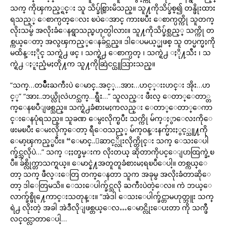
သက္ ကိုၾကည့္ရင္း သူ သိပ္ခ်စ္သြားမိသည္။ သူ႔ကိုသိပ္ခ်စ္၍ တန္ဖိုးထား
ရသည့္ ေစာက္ပတ္ေလး ၿပဲေအာင္ ကားၿပီး ေစာက္ပတ္ကို သူတက္
လိုးသမွ် အလိုးခံေနရွာသည္မဟုတ္ပါလား။ သူ႔ကိုသိပ္ခ်စ္သည့္ သက္ကို တ
စ္ကယ္ေတာ့ အလွၾကည့္ေနခ်င္သည္။ ဒါေပမယ့္မျဖစ္ သူ တပ္မက္မႈကို
မထိန္းႏိုင္ သက္ရဲ႕ ဖင္ ၊ သက္ရဲ႕ ေစာက္ပတ္ ၊ သက္ရဲ႕ ႏို႔သီး ၊ သ
က္ရဲ႕ ႏူးညံ့မႈတို႔က သူ႔ကိုဆြဲငင္ယူသြားသည္။
“သက္…တမ်ိဳးႀကီးပဲ ေမာင္..အင့္…အား…ဟင့္းးဟင္း အိုး…ဟ
င့္” “အား..ဘယ္လိုလဲဟင္သက္…ရွီး…” သူလည္း ဖီးလ္ ေတာ္ေတာ္တ
က္ေနၿပီျဖစ္သည္။ သက္ရဲ႕ခံစားမႈကလည္း ေတာ္ေတာ္ေကာ
င္းေနပုံရသည္။ သူခဏ ေမွးလိုက္ၿပီး သက္ကို မ်က္ႏွာေလးကိုေ
ဖးမၿပီး ေမးလိုက္ေတာ့ ရီေဝသည့္ မ်က္ဝန္းနက္မ်ားႏွင့္သူ႔ကို
ေမာ့ၾကည့္ၿပီး။ “ေမာင္..ေဆာင့္လိုးလိုက္တိုင္း သက္ ေသးေပါ
က္ခ်င္သလိုပဲ…” သက္ ႏႈတ္ခမ္းက လိုးတယ္ ဆိုတာကိုပင္ေျပာထြက္ခဲ့ၿ
ပီ။ ခ်စ္လိုက္တာသက္ရယ္။ ေမာင္နဲ႔အတူတူခံစားမႈရၿပီေပါ့။ တစ္ကယ္ေ
တာ့ သက္ ဖီလ္းေတြ တက္ေနတာ သူက အခုမွ အလိုးခံတာဆိုေ
တာ့ ဒါေတြမသိ။ ေသးေပါက္ခ်င္သလို ႀကီးပဲတဲ့ေလ။ ကဲ ဘယ္ေ
လာက္ခ်စ္ဖို႔ေကာင္းသတုန္း။ “အဲဒါ ေသးေပါက္ခ်င္တာမဟုတ္ဘူး သက္
ရဲ႕ လိုးတဲ့ အခါ အဲဒီလိုျဖစ္တယ္ေလ…ေမာင္လိုးေပးတာ ကို သက္ဖီ
လင္ဝင္လာတာေပါ့…