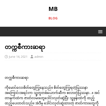
MB
BLOG
တက္ကစီကားဆရာ
June 14, 2021
admin
တက္ကစီကားဆရာ
ကိုမောင်လေးစိတ်တွေကြွနေသည်။ စိတ်တွေကြွရတဲ့ပြဿနာ
အကြောင်းအရင်းက သူ့တူတစ်ယောက်ဆီက စလာတဲ့ပြဿနာ…။ အင်
တာနက်ထဲက ဇာတ်လမ်းတွေဒေါင်းလုတ်ဆွဲပြီး သူ့ဖုန်းထဲကို ထည့်
ထည့်ပေးတတ်သည်။ အဲဒီမှ ဒေါင်းလုတ်ဆွဲထားတဲ့ ဇာတ်ကားတွေကို