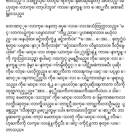
ဗ်ားလည္း ဒီအ႐ြယ္ေတာင္ေရာက္ေနၿပီဆိုမွေတာ့ အပ်ိဳလည္းမ
ဟုတ္ေလာက္ေတာ့ပါဘူး။” ကားေနာက္ခန္းက ေစာ္ႀကီး ခဏၿငိ
မ္သြားသည္။
တေအာင့္ေလာက္ေနေတာ့ ခပ္ေလးေလးအသံထြက္လာသည္။ ”မ
င္းတကယ္ဖ်က္ေပးမွာလား။” ”က်ဳပ္က ညာေျပာစရာလား။ မယုံလ
ည္းေနေပါ့ဗ်ာ။ ခင္ဗ်ားထိုက္နဲ႔ ခင္ဗ်ားကံပဲ။” ”ေအး… ေအး…. စုတ္႐ုံပဲ
စုတ္ေပးမွာေနာ္။ ဒီကိုလာခဲ့။” ”ခင္ဗ်ားႀကီးက လိမ္မာသားပဲ။ ဒီလိုမွေ
ပါ့ဗ်။” ကိုေမာင္ေလး တစ္ေယာက္ေပ်ာ္႐ႊင္စြာနဲ႔ ကားေနာက္ခန္း
ကို ကူးသြားသည္မွာ စူပါမင္းထက္ပင္ျမန္ဦးမည္။ ကိုေမာင္ေလး ေ
နာက္ခန္းက ခုံမွာ ေနာက္ေက်ာမွီထိုင္ရင္း ေပါင္ကိုၿဖဲကားၿပီး ပုဆိုး
ကိုေလ်ာ့ေပးလိုက္သည္။ ေစာ္ႀကီးက ကားၾကမ္းခင္းေပၚမွာ ေ
ဆာင့္ေၾကာင့္ထိုင္ၿပီး ကိုေမာင္ေလး ေပါင္ၾကားထဲမွာ ေနရာယူ
သည္။ ကိုေမာင္ေလး ရဲ႕ ေျပေလ်ာ့ေနတဲ့ပုဆိုးၾကားက လီးကို
ထုတ္ၾကည့္သည္။ ”အား… နင့္လီးႀကီးကအႀကီးႀကီးပဲဟ..။ ဒါေ
တာင္ မေတာင္ေသးဘူး။” ကိုေမာင္ေလးလီးက ေမြးကာစကေလး
လက္သီးဆုတ္ေလာက္ရွိသည္။ ေတာင္ရင္ဒီ့ထက္ေတာင္ႀကီးလာဦးမည္ ျ
ဖစ္သည္။ ”လီးစုတ္မွာျဖင့္စုတ္စမ္းပါ။ စကားမ်ားလိုက္တာ။” ေစာ္ႀကီး ဘာ
မွဆက္မေျပာေတာ့ပဲ မေတာင္ေသးတဲ့ ကိုေမာင္ေလးရဲ႕ လီးေ
ပ်ာ့ႀကီးကို လက္ေလးနဲ႔ကိုင္ၿပီး ေခါင္းကိုငုံ႔ကာ စုတ္ေပးေ
တာ့သည္။