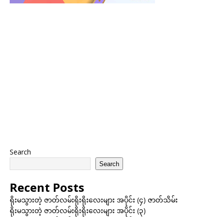
Search
Search
Recent Posts
ရိုးမသွားတဲ့ ဇာတ်လမ်းရိုးရိုးလေးများ အပိုင်း (၄) ဇာတ်သိမ်း
ရိုးမသွားတဲ့ ဇာတ်လမ်းရိုးရိုးလေးများ အပိုင်း (၃)