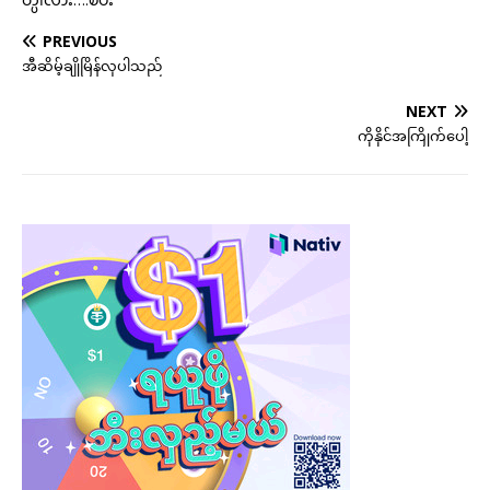
PREVIOUS
အီဆိမ့်ချိုမြိန်လှပါသည်
NEXT
ကိုနိုင်အကြိုက်ပေါ့