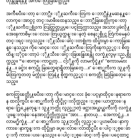
တုန္တုန္ရီရီနဲ႔ အက်ီေတြခြၽတ္သည္။
အက်ီၿပီးေတာ့ ေဘာ္လီ။ ႏို႔ႀကီးေတြက ေဘာ္လီနဲ႔မဆန႔္ေ
လာက္ေအာင္ပင္ တင္းမာဖီးထေနသည္။ ေဘာ္လီခြၽတ္လိုက္ေတာ့
ႏို႔ႀကီးႏွစ္လုံးက လြတ္လြတ္လပ္လပ္ေပၚထြက္လာသည္။ အသားျဖဴလို႔
အေၾကာစိမ္းေလးေတြယွက္သန္းေနတဲ့ စေနႏွစ္ခိုင္က တြဲက်မေနပဲ
တင္းရင္းလွသည္။ ႏို႔သီးေခါင္းတစ္စုံက ထိပ္ဖ်ားမွာ ေကာ့ခြၽ
န္ေနသည္။ ကိုေမာင္ေလး ႏို႔ႀကီးေတြကိုၾကည့္ရင္း စိတ္မ
ထိန္းႏိုင္ေတာ့ပဲ ႏို႔သီးေခါင္းခြၽန္ခြၽန္ကို လက္နဲ႔လွမ္းညႇစ္လို
က္သည္။ ”ေစာက္ေကာင္စုတ္…. ငါ့ႏို႔ကို လာမကိုင္နဲ႔။” ”စကားမမ်ား
နဲ႔…။ ခင္ဗ်ား စကပ္ကို ခြၽတ္စရာရွိတာခြၽတ္….။” ေစာ္ႀကီးက သူ႔ကို
မီးထြက္မတတ္ မ်က္လုံးေတြနဲ႔ စိုက္ၾကည့္ရင္း စကတ္ကို ဆြဲခြၽတ္ေန
သည္။
စကတ္ခြၽတ္လို႔ၿပီးေတာ့ ကိုေမာင္ေလး ခုံေပၚမွာထိုင္ေနရာကေ
န ထလိုက္ၿပီး ေစာ္ႀကီးကို ထိုင္ခိုင္းလိုက္သည္။ ႏွစ္ေယာက္သားေန
ရာေ႐ြ႕ေနတုန္း သူ႔ဘက္ကို လွည့္လာတဲ့ ဖင္သားအယ္အယ္ႀကီးကို လက္နဲ႔
ျဖန္းကနဲေနေအာင္႐ိုက္လိုက္သည္။ ”အား…. နာတယ္…. အေကာင္ရဲ႕…။
လာမ႐ိုက္နဲ႔….။” ေစာ္ႀကီးက သူ႔ဘက္ကို လွည့္ေျပာၿပီးေနာက္
ကားေနာက္ခန္းက ထိုင္ခုံမွာ ခပ္ေလ်ာေလ်ာထိုင္ၿပီး ေပါင္ႏွစ္ေခ်ာ
င္းကို ကားေပးေနသည္။ ေပါင္ႏွစ္ေခ်ာင္းကို မိုးေပၚေထာင္ၿ