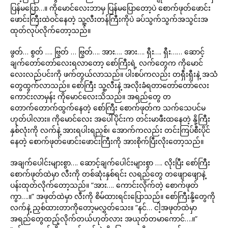
ပြန်မပြော…။ ကိုမောင်လေးဘာမှ ပြန်မပြောတော့ပဲ စောက်ဖုတ်ဖောင်း
ဖောင်းကြီးထဲဝင်နေတဲ့ သူ့လီးတန်ကြီးကိုပဲ ခပ်သွက်သွက်အသွင်းအ
ထုတ်လုပ်လိုက်တော့သည်။
ဖွတ်… စွတ် …. ဗြွတ် … ဗြွတ်…. အား…. အား…. ရှီး…. ရှီး…… ဆောင့်
ချက်တော်တော်လေးရလာတော့ စော်ကြီးရဲ့ လက်တွေက ကိုမောင်
လေးလည်ပင်းကို ဖက်တွယ်လာသည်။ ပါးစပ်ကလည်း တရှီးရှီးနဲ့ အသံ
တွေထွက်လာသည်။ စော်ကြီး သူ့လီးနဲ့ အလိုးခံရတာတော်တော်လေး
ကောင်းလာမှန်း ကိုမောင်လေးသိသည်။ အရည်တွေ တ
တောက်တောက်ထွက်နေတဲ့ စော်ကြီး စောက်ဖုတ်က သက်သေပင်မ
ဟုတ်ပါလား။ ကိုမောင်လေး အပေါ်ပိုင်းက တင်းမာဖီးထနေတဲ့ နို့ကြီး
နှစ်လုံးကို လက်နဲ့ အားရပါးရညှစ်၊ အောက်ကလည်း တင်းကြပ်စီးပိုင်
နေတဲ့ စောက်ဖုတ်ဖောင်းဖောင်းကြီးကို အားစိုက်ပြီးလိုးတော့သည်။
အချက်ပေါင်းများစွာ…. ဆောင့်ချက်ပေါင်းများစွာ …. လိုးပြီး စော်ကြီး
စောက်ဖုတ်ထဲမှာ လီးကို တစ်ဆုံးနှစ်ရင်း လရည်တွေ တဖျောဖျောနဲ့
ပန်းထုတ်လိုက်တော့သည်။ ”အား…. ကောင်းလိုက်တဲ့ စောက်ဖုတ်
ကွာ….။” အဖုတ်ထဲမှာ လီးကို စိမ်ထားရင်းပြောသည်။ စော်ကြီးနို့တွေကို
လက်နဲ့ ညှစ်ထားတာကိုတော့မလွှတ်သေး။ ”နင်… ငါ့အဖုတ်ထဲမှာ
အရည်တွေထည့်လိုက်တယ်ဟုတ်လား အယုတ်တမာကောင်….။”