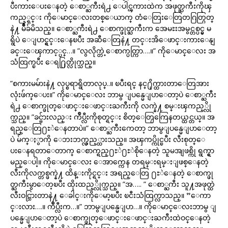
ပီးကားေပးေနတဲ့ ေစာ္ႀကီးရဲ႕ ေပါင္ၾကားထဲက အဖုတ္ႀကီးကိုၾ
ကည့္ရင္း ကိုေမာင္ေလးတစ္ေယာက္ တံေတြးေတြတဂြတ္ဂြတ္
နဲ႔ မ်ိဳခ်မိသည္။ ေစာ္ႀကီးရဲ႕ ေစာက္ဖုတ္ႀကီးက အေမႊးအမွင္တစ္ပင္မွ မ
ရွိပဲ ေျပာင္ရွင္းေနၿပီး အဆီေတြနဲ႔ တင္းအိေဖာင္းကားေနျ
ခင္းေၾကာင့္ပင္…။ ”လွလိုက္တဲ့ေစာက္ပတ္ကြာ….။” ကိုေမာင္ေလး အ
သံထြက္ၿပီး ေရ႐ြတ္လိုက္သည္။
”စကားမမ်ားနဲ႔ လုပ္စရာရွိတာလုပ္..။ ၿပီးရင္ နင္႐ိုက္ထားတာေတြအား
လုံးဖ်က္ေပး။” ကိုေမာင္ေလး ဘာမွ ျပန္မေျပာေတာ့ပဲ ေစာ္ႀကီး
ရဲ႕ ေစာက္ဖုတ္ေဖာင္းေဖာင္းႀကီးကို လက္နဲ႔ စမ္းၾကည့္လို
က္သည္။ ”ခင္ဗ်ားလည္း က်ဳပ္လီးကိုစုတ္ရင္း စိတ္ေတြႂကြေနတယ္ထင္တယ္။ အ
ရည္ေတြ႐ႊဲေနတာပဲ။” ေစာ္ႀကီးကေတာ့ ဘာမွျပန္မေျပာေတာ့
ပဲ မ်က္ႏွာကို ေဘးဘက္လွည့္ထားသည္။ အၾကပ္ကိုင္ၿပီး လီးစုတ္ေ
ပးေနရတာေတာက္ ေစာက္ရည္႐ႊဲ႐ႊဲစိုေနတဲ့ သူမအျဖစ္ကို ရွက္ရွာ
မည္ေပါ့။ ကိုေမာင္ေလး ေအာက္ကေန တရမ္းရမ္းျဖစ္ေနတဲ့
လီးကိုလက္တစ္ဖက္နဲ႔ ထိန္းကိုင္ရင္း အရည္ေတြ ႐ႊဲေနတဲ့ ေစာက္ဖု
တ္ႀကီးမွာေတ့ၿပီး ထိုးထည့္လိုက္သည္။ ”အ….. ” ေစာ္ႀကီး သူ႔အဖုတ္ထဲ
လီးဝင္သြားတာနဲ႔ ေခါင္းကိုေမာ့ၿပီး ၿငီးသံထြက္လာသည္။ ”ေကာ
င္းလား….။ က်ဳပ္လီးက…။” ဘာမွျပန္မေျပာ…။ ကိုေမာင္ေလးဘာမွ ျ
ပန္မေျပာေတာ့ပဲ ေစာက္ဖုတ္ေဖာင္းေဖာင္းႀကီးထဲဝင္ေနတဲ့