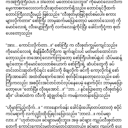
ကအကြီးကြီးပဲဟ..။ ဒါတောင် မတောင်သေးဘူး။” ကိုမောင်လေးလီးက
မွေးကာစကလေးလက်သီးဆုတ်လောက်ရှိသည်။ တောင်ရင်ဒီ့ထက်
တောင်ကြီးလာဦးမည် ဖြစ်သည်။ ”လီးစုတ်မှာဖြင့်စုတ်စမ်းပါ။ စကား
များလိုက်တာ။” စော်ကြီး ဘာမှဆက်မပြောတော့ပဲ မတောင်သေးတဲ့ ကို
မောင်လေးရဲ့ လီးပျော့ကြီးကို လက်လေးနဲ့ကိုင်ပြီး ခေါင်းကိုငုံ့ကာ စုတ်
ပေးတော့သည်။
”အား… ကောင်းလိုက်တာ…။” စော်ကြီး က လီးစုတ်ကျွမ်းကျင်သည်။
ကိုမောင်လေးရဲ့ စံချိန်မီလီးကြီးက ချက်ချင်းပင် မတ်မတ်ထောင်လာ
တော့သည်။ တအောင့်လောက်ကြာတော့ စော်ကြီးပါးစပ်နဲ့ပင် သိပ်မဆန့်
ချင်တော့။ ကိုမောင်လေးတစ်ယောက် စော်ကြီးရဲ့ ဆံပင်တွေကို ခပ်
တင်းတင်းဆုတ်ကိုင်ရင်း ခေါင်းကို ဖိချလိုက် ဖင်ကို ကော့လိုက်နဲ့ စော်
ကြီးအာခေါင် အထဲထိရောက်အောင် စုတ်ခိုင်းနေတော့လေသည်။ စော်
ကြီးကလည်း အစပိုင်းအင်တင်တင်လုပ်နေပေမဲ့ နောက်ပိုင်း ဘာမှမပြော
တော့ပေ။ ”တော်ပြီ။ လိုးရအောင်…။” ”ဘာ….၊ နင်ပြောတော့ လီးစုတ်ရုံပဲ
ဆို။” ပါးစပ်ထဲက လီးကို ဆွဲချွတ်ရင်း ကမန်းကတန်းပြောသည်။
”ဟိုမှာကြည့်လိုက်…။ ” ကားနောက်ခန်း ခေါင်မိုးပေါ်မှာတပ်ထားတဲ့ စပိုင်
ကင်မရာကို လက်ညှိုးထိုးပြရင်းပြောသည်။ ”ဘာလဲ…။ ကင်မရာ
လား..။” ”ဟုတ်တယ်။ ခင်ဗျားမဆိုးဘူး။ အခု ခင်ဗျား ကျုပ်လီးစုတ်တာ
တွေကို ကောင်းကောင်းမှတ်တမ်းတင်ထားတယ်။ ခင်ဗျား ကျုပ်ကို ပေး