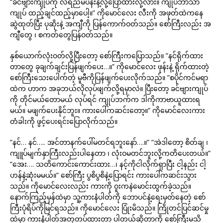
”ခင်ဗျားကျုပ်ကို လရည်မပန်းနဲ့လို့ပြောထားလို့လား။ ကျုပ်ဘာသာ
ကျုပ် ထည့်ချင်ထည့်မှာပေါ့။” ကိုမောင်လေး လီးကို အဖုတ်ထဲကနေ
ဆွဲထုတ်ပြီး ပုဆိုးနဲ့ အကျီကို ပြန်ကောက်ဝတ်သည်။ စော်ကြီးလည်း အ
ကျီတွေ ၊ စကတ်တွေပြန်ဝတ်သည်။
နှစ်ယောက်လုံးဝတ်လို့ပြီးတော့ စော်ကြီးကပြောသည်။ ”နင်ရိုက်ထား
တာတွေ ခုချက်ချင်းပြန်ဖျက်ပေး…။” ကိုမောင်လေး ဖုန်းနဲ့ ရိုက်ထားတဲ့
စော်ကြီးသေးပေါက်တဲ့ မူဗီကိုပြန်ဖျက်ပေးလိုက်သည်။ ”စပိုင်ကင်မရာ
ထဲက ဟာက အခုဘယ်လိုလုပ်ဖျက်လို့ရမှာလဲ။ ပြီးတော့ ခင်ဗျားကျုပ်
ကို တိုင်မယ်တောမယ် လုပ်ရင် ကျုပ်ဘက်က ဒါကိုကာဗာယူထားရ
မယ်။ မဖျက်ပေးနိုင်ဘူး။ ကားပေါ်ကဆင်းတော့။” ကိုမောင်လေးကား
တံခါးကို ဖွင့်ပေးရင်းပြောလိုက်သည်။
”နင်… နင်….. အင်တာနက်ပေါ်မတင်ရဘူးနော်….။” ”အဲဒါတော့ စိတ်ချ ၊
ကျူပ်မျက်နှာကြီးလည်းပါနေတာ ၊ လုံးဝမတင်ဘူးလို့ကတိပေးတယ်။”
”အေး…. သတိကောင်းကောင်းထား…၊ နင့်ကိုငါလိုက်ရှာပြီး ငါ့နည်း ငါ့
ဟန်နဲ့ဆုံးမမယ်။” စော်ကြီး ပွစိပွစိနဲ့ပြောရင်း ကားပေါ်ကဆင်းသွား
သည်။ ကိုမောင်လေးလည်း ကားကို ဝူးကနဲမောင်းထွက်ခဲ့သည်။
နောက်ကြည့်မှန်ထဲမှာ သူ့ကားနံပါတ်ကို ဘောပင်နဲ့ရေးမှတ်နေတဲ့ စော်
ကြီးပုံရိပ်ကိုမြင်ရသည်။ ကိုမောင်လေး ပြုံးမိသည်။ ကြိုတင်ပြင်ဆင်မှု
ထဲမှာ ကားနံပါတ်အတုတပ်ထားတာ ပါတယ်ဆိုတာကို စော်ကြီးမသိ