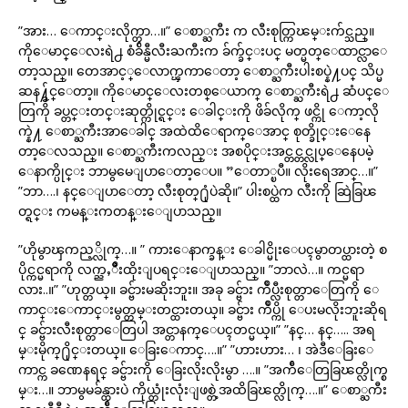
”အား… ေကာင္းလိုက္တာ…။” ေစာ္ႀကီး က လီးစုတ္ကြၽမ္းက်င္သည္။
ကိုေမာင္ေလးရဲ႕ စံခ်ိန္မီလီးႀကီးက ခ်က္ခ်င္းပင္ မတ္မတ္ေထာင္လာေ
တာ့သည္။ တေအာင့္ေလာက္ၾကာေတာ့ ေစာ္ႀကီးပါးစပ္နဲ႔ပင္ သိပ္မ
ဆန႔္ခ်င္ေတာ့။ ကိုေမာင္ေလးတစ္ေယာက္ ေစာ္ႀကီးရဲ႕ ဆံပင္ေ
တြကို ခပ္တင္းတင္းဆုတ္ကိုင္ရင္း ေခါင္းကို ဖိခ်လိုက္ ဖင္ကို ေကာ့လို
က္နဲ႔ ေစာ္ႀကီးအာေခါင္ အထဲထိေရာက္ေအာင္ စုတ္ခိုင္းေနေ
တာ့ေလသည္။ ေစာ္ႀကီးကလည္း အစပိုင္းအင္တင္တင္လုပ္ေနေပမဲ့
ေနာက္ပိုင္း ဘာမွမေျပာေတာ့ေပ။ ”ေတာ္ၿပီ။ လိုးရေအာင္…။”
”ဘာ….၊ နင္ေျပာေတာ့ လီးစုတ္႐ုံပဲဆို။” ပါးစပ္ထဲက လီးကို ဆြဲခြၽ
တ္ရင္း ကမန္းကတန္းေျပာသည္။
”ဟိုမွာၾကည့္လိုက္…။ ” ကားေနာက္ခန္း ေခါင္မိုးေပၚမွာတပ္ထားတဲ့ စ
ပိုင္ကင္မရာကို လက္ညႇိဳးထိုးျပရင္းေျပာသည္။ ”ဘာလဲ…။ ကင္မရာ
လား..။” ”ဟုတ္တယ္။ ခင္ဗ်ားမဆိုးဘူး။ အခု ခင္ဗ်ား က်ဳပ္လီးစုတ္တာေတြကို ေ
ကာင္းေကာင္းမွတ္တမ္းတင္ထားတယ္။ ခင္ဗ်ား က်ဳပ္ကို ေပးမလိုးဘူးဆိုရ
င္ ခင္ဗ်ားလီးစုတ္တာေတြပါ အင္တာနက္ေပၚတင္မယ္။” ”နင္… နင္….. အရ
မ္းမိုက္႐ိုင္းတယ္။ ေခြးေကာင္….။” ”ဟားဟား… ၊ အဲဒီေခြးေ
ကာင္က ခဏေနရင္ ခင္ဗ်ားကို ေခြးလိုးလိုးမွာ ….။ ”အက်ီေတြခြၽတ္လိုက္စ
မ္း…။ ဘာမွမခ်န္ထားပဲ ကိုယ္တုံးလုံးျဖစ္တဲ့အထိခြၽတ္လိုက္….။” ေစာ္ႀကီး