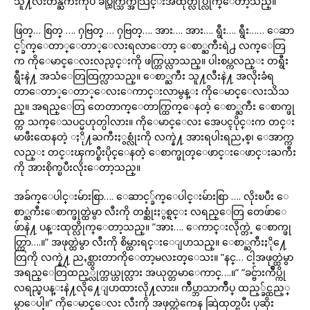
သူ႔လီးတန္ႀကီးကိုပဲ ခပ္သြက္သြက္အသြင္းအထုတ္လုပ္လိုက္ေတာ့သည္။
ဖြတ္… စြတ္ …. ႁဗြတ္ … ႁဗြတ္…. အား…. အား…. ရွီး…. ရွီး…… ေဆာ
င့္ခ်က္ေတာ္ေတာ္ေလးရလာေတာ့ ေစာ္ႀကီးရဲ႕ လက္ေတြ
က ကိုေမာင္ေလးလည္ပင္းကို ဖက္တြယ္လာသည္။ ပါးစပ္ကလည္း တရွီး
ရွီးနဲ႔ အသံေတြထြက္လာသည္။ ေစာ္ႀကီး သူ႔လီးနဲ႔ အလိုးခံရ
တာေတာ္ေတာ္ေလးေကာင္းလာမွန္း ကိုေမာင္ေလးသိသ
ည္။ အရည္ေတြ တေတာက္ေတာက္ထြက္ေနတဲ့ ေစာ္ႀကီး ေစာက္ဖု
တ္က သက္ေသပင္မဟုတ္ပါလား။ ကိုေမာင္ေလး အေပၚပိုင္းက တင္း
မာဖီးထေနတဲ့ ႏို႔ႀကီးႏွစ္လုံးကို လက္နဲ႔ အားရပါးရညႇစ္၊ ေအာက္က
လည္း တင္းၾကပ္စီးပိုင္ေနတဲ့ ေစာက္ဖုတ္ေဖာင္းေဖာင္းႀကီး
ကို အားစိုက္ၿပီးလိုးေတာ့သည္။
အခ်က္ေပါင္းမ်ားစြာ…. ေဆာင့္ခ်က္ေပါင္းမ်ားစြာ …. လိုးၿပီး ေ
စာ္ႀကီးေစာက္ဖုတ္ထဲမွာ လီးကို တစ္ဆုံးႏွစ္ရင္း လရည္ေတြ တေဖ်ာေ
ဖ်ာနဲ႔ ပန္းထုတ္လိုက္ေတာ့သည္။ ”အား…. ေကာင္းလိုက္တဲ့ ေစာက္ဖု
တ္ကြာ….။” အဖုတ္ထဲမွာ လီးကို စိမ္ထားရင္းေျပာသည္။ ေစာ္ႀကီးႏို႔ေ
တြကို လက္နဲ႔ ညႇစ္ထားတာကိုေတာ့မလႊတ္ေသး။ ”နင္… ငါ့အဖုတ္ထဲမွာ
အရည္ေတြထည့္လိုက္တယ္ဟုတ္လား အယုတ္တမာေကာင္….။” ”ခင္ဗ်ားက်ဳပ္ကို
လရည္မပန္းနဲ႔လို႔ေျပာထားလို႔လား။ က်ဳပ္ဘာသာက်ဳပ္ ထည့္ခ်င္ထည့္
မွာေပါ့။” ကိုေမာင္ေလး လီးကို အဖုတ္ထဲကေန ဆြဲထုတ္ၿပီး ပုဆိုး