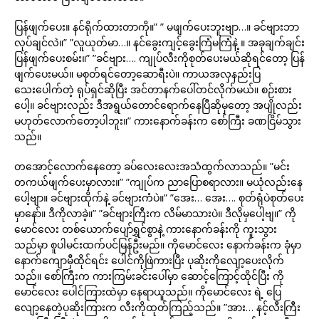
ပြန်ဖျက်ပေး။ နင်ရိုက်ထားတာကို။” ” မဖျက်ပေးဘူးဗျာ…။ ခင်ဗျားဘာ
လုပ်ချင်လဲ။” ”လူယုတ်မာ…။ နင်ခွေးကျင့်ခွေးကြံမကြံနဲ့ ။ အခုချက်ချင်း
ပြန်ဖျက်ပေးစမ်း။” ”ခင်ဗျား…. ကျုပ်လီးကိုစုတ်ပေးမယ်ဆိုရင်တော့ ပြန်
ဖျက်ပေးမယ်။ မစုတ်ရင်တော့ဆောရီးပဲ။ ကာယအလှနည်းပြ
သေးပေါက်တဲ့ ရုပ်ရှင်ဆိုပြီး အင်တာနက်ပေါ်တင်လိုက်မယ်။ စဉ်းစား
ပေါ့။ ခင်ဗျားလည်း ဒီအရွယ်တောင်ရောက်နေပြီဆိုမှတော့ အပျိုလည်း
မဟုတ်လောက်တော့ပါဘူး။” ကားနောက်ခန်းက စော်ကြီး ခဏငြိမ်သွား
သည်။
တအောင့်လောက်နေတော့ ခပ်လေးလေးအသံထွက်လာသည်။ ”မင်း
တကယ်ဖျက်ပေးမှာလား။” ”ကျုပ်က ညာပြောစရာလား။ မယုံလည်းနေ
ပေါ့ဗျာ။ ခင်ဗျားထိုက်နဲ့ ခင်ဗျားကံပဲ။” ”အေး… အေး…. စုတ်ရုံပဲစုတ်ပေး
မှာနော်။ ဒီကိုလာခဲ့။” ”ခင်ဗျားကြီးက လိမ်မာသားပဲ။ ဒီလိုမှပေါ့ဗျ။” ကို
မောင်လေး တစ်ယောက်ပျော်ရွှင်စွာနဲ့ ကားနောက်ခန်းကို ကူးသွား
သည်မှာ စူပါမင်းထက်ပင်မြန်ဦးမည်။ ကိုမောင်လေး နောက်ခန်းက ခုံမှာ
နောက်ကျောမှီထိုင်ရင်း ပေါင်ကိုဖြဲကားပြီး ပုဆိုးကိုလျော့ပေးလိုက်
သည်။ စော်ကြီးက ကားကြမ်းခင်းပေါ်မှာ ဆောင့်ကြောင့်ထိုင်ပြီး ကို
မောင်လေး ပေါင်ကြားထဲမှာ နေရာယူသည်။ ကိုမောင်လေး ရဲ့ ပြေ
လျော့နေတဲ့ပုဆိုးကြားက လီးကိုထုတ်ကြည့်သည်။ ”အား… နင့်လီးကြီး