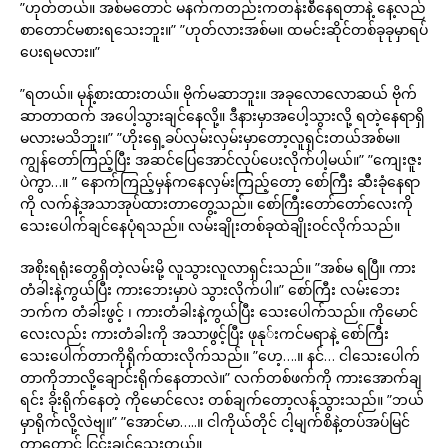
”ဟုတ်တယ်။ အစ်မတောင် မနက်ကတည်းကတန်းစီနေရတာနဲ့ နေ့လည်
စာတောင်မစားရသေးဘူး။” ”ဟုတ်လားအစ်မ။ ထမင်းဆိုင်တစ်ခုခုမှာရပ်
ပေးရမလား။”
”ရတယ်။ မုန့်စားထားတယ်။ ဗိုက်မဆာဘူး။ အခုလောလောဆယ် ဗိုက်
ဆာတာထက် အပေါ့သွားချင်နေလို့။ ဒီနားမှာအပေါ့သွားလို့ ရတဲ့နေရာရှိ
မလားမသိဘူး။” ”ဟိုးရှေ့ခပ်လှမ်းလှမ်းမှာတော့လူရှင်းတယ်အစ်မ။
ကျွန်တော်ကြည့်ပြီး အဆင်ပြေအောင်လုပ်ပေးလိုက်ပါ့မယ်။” ”ကျေးဇူး
ပဲကွာ…။ ” နောက်ကြည့်မှန်ကနေလှမ်းကြည့်တော့ စော်ကြီး ဆီးခုံနေရာ
ကို လက်နဲ့အသာအုပ်ထားတာတွေ့သည်။ စော်ကြီးတော်တော်လေးကို
သေးပေါက်ချင်နေပုံရသည်။ လမ်းချိုးတစ်ခုထဲချိုးဝင်လိုက်သည်။
အစိုးရရုံးတွေရှိတဲ့လမ်းမို့ လူသွားလူလာရှင်းသည်။ ”အစ်မ ရပြီ။ ကား
တံခါးနဲ့ကွယ်ပြီး ကားဘေးမှာပဲ သွားလိုက်ပါ။” စော်ကြီး လမ်းဘေး
ဘက်က တံခါးဖွင့် ၊ ကားတံခါးနဲ့ကွယ်ပြီး သေးပေါက်သည်။ ကိုမောင်
လေးလည်း ကားတံခါးကို အသာဖွင့်ပြီး ဖုနု်းကင်မရာနဲ့ စော်ကြီး
သေးပေါက်တာကိုရိုက်ထားလိုက်သည်။ ”ဟေ့….။ နင်… ငါသေးပေါက်
တာကိုဘာလို့ချောင်းရိုက်နေတာလဲ။” လက်တစ်ဖက်ကို ကားအောက်ချ
ရင်း ခိုးရိုက်နေတဲ့ ကိုမောင်လေး တစ်ချက်တော့လန့်သွားသည်။ ”ဘယ်
မှာရိုက်လို့လဲဗျ။” ”အောင်မာ…..။ ငါကိုယ်တိုင် ငါ့မျက်စိနဲ့တပ်အပ်မြင်
တာတောင် ငြင်းချင်သေးတယ်။