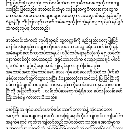
ကြည့်ရင်းနဲ့ သူလည်း ဇာတ်လမ်းထဲက တက္ကစီသမားတွေကို အားကျ
လာခြင်းဖြစ်သည်။ ဇာတ်လမ်းထဲမှာ လန်ဒန်တက္ကစီကားဆရာတွေက
ကောင်မလေးငယ်ငယ်ချောချောလေးတွေ ကားလာငှားစီးရင် နည်းမျိုး
စုံနဲ့ဖန်ပြီး လိုးကြသည်။ ဇာတ်လမ်းတွေကို ကြည့်ရင်းသူလည်းပဲ ရုပ်ရှင်
ထဲကလိုလုပ်ချင်လာသည်။
ဇာတ်လမ်းထဲကလို လုပ်ဖို့ဆိုရင် သူ့တက္ကစီကို နည်းနည်းတော့ပြုပြင်
ပြောင်းလဲရမည်။ အများကြီးတော့မဟုတ် ..။ သူ့ ပရိုဘောက်စ်ကို မှန်
အမဲရောင်စတစ်ကာကပ်တာရယ်၊ စပိုင်ကင်မရာနှစ်လုံးကို ရှေ့တစ်လုံး
နောက်တစ်လုံး တပ်တာရယ်၊ ဒရိုင်ဘာဘက်က လော့ချထားရင် ပါစင်
ဂျာတံခါးက ဖွင့်လို့မရအောင် ပြုလုပ်ရတာရယ်ဖြစ်သည်။
အကောင်အထည်တောင်မပေါ်သေး ကိုမောင်လေးအိတ်ထဲက ပိုက်ဆံ
နှစ်ပုံးလောက်ထွက်သွားချေပြီ။ ဒီနေ့အားလုံးအဆင်သင့် ပြုပြင်ပြီးလို့
စမ်းကြည့်ချင်စိတ်တွေပေါက်နေသည်။ ကိုမောင်လေး နေ့လည်စာ စား
ပြီးလို့ အပြင်ကိုထွက်… လမ်းထိပ်နားရောက်ရုံရှိသေး ခပ်လန်းလန်းစော်
ကြီးတစ်ဗွေ ကားတားစီးသည်။
စော်ကြီးက ရင်မောက်မောက်ဖင်ကောက်ကောက်နဲ့ ကိုမောင်လေး
အတွက် ပစ်မှားချင်စရာအတိ…။ အဖြူရောင်ကိုယ်ကျပ်ရှပ်အကျီပေါ်က
အနက်ရောင် ကုတ်အကျီတစ်ထည်ထပ်ဝတ်ထားသည်။ အောက်မှာက
ဒူးအထက်နားရောက်တဲ့ ခပ်ကြပ်ကြပ်စကတ်တို ဝတ်ထားပြီး ပေါင်သား