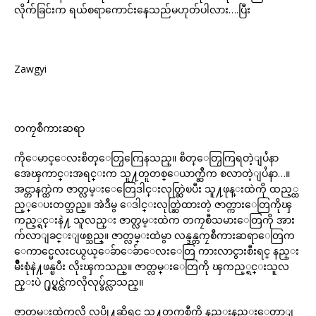
လိုက်ခြင်းက ရယ်စရာကောင်းနေသည်မဟုတ်ပါလား….ပြီး
Zawgyi
တကၠစီကားဆရာ
ကိုေမာင္ေလးစိတ္ေတြႂကြေနသည္။ စိတ္ေတြႂကြရတဲ့ျပႆနာ
အေၾကာင္းအရင္းက သူ႔တူတစ္ေယာက္ဆီက စလာတဲ့ျပႆနာ…။
အင္တာနက္ထဲက ဇာတ္လမ္းေတြေဒါင္းလုတ္ဆြဲၿပီး သူ႔ဖုန္းထဲကို ထည့္ထ
ည့္ေပးတတ္သည္။ အဲဒီမွ ေဒါင္းလုတ္ဆြဲထားတဲ့ ဇာတ္ကားေတြကိုၾ
ကည့္ရင္းနဲ႔ သူလည္း ဇာတ္လမ္းထဲက တကၠစီသမားေတြကို အား
က်လာျခင္းျဖစ္သည္။ ဇာတ္လမ္းထဲမွာ လန္ဒန္တကၠစီကားဆရာေတြက
ေကာင္မေလးငယ္ငယ္ေခ်ာေခ်ာေလးေတြ ကားလာငွားစီးရင္ နည္း
မ်ိဳးစုံနဲ႔ဖန္ၿပီး လိုးၾကသည္။ ဇာတ္လမ္းေတြကို ၾကည့္ရင္းသူလ
ည္းပဲ ႐ုပ္ရွင္ထဲကလိုလုပ္ခ်င္လာသည္။
ဇာတ္လမ္းထဲကလို လုပ္ဖို႔ဆိုရင္ သူ႔တကၠစီကို နည္းနည္းေတာ့ျ