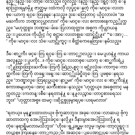
နည္းနည္းေတာ့ေဝးသည္။ လူလည္းနည္းနည္းရွင္းတဲ့ ေန
ရာသြားရမွာမို႔ ဇာတ္လမ္းထဲကလို လုပ္ခ်င္ေနတဲ့ ကိုေမာင္ေလးတ
စ္ေယာက္ ရင္ေတြခုန္ေနသည္။ ဒူးေတြေတာင္ ယိုင္မလားပဲ။ ”အ
မႀကီးက ဘဏ္မွာလုပ္တာလား။” ကိုေမာင္ေလး စကားစၾကည့္လိုက္သ
ည္။ ”မဟုတ္ဘူး။ ဘဏ္မွာေခ်းေငြလာထုတ္တာ။ အစ္မက ကိုယ္ကာယန
ည္းျပေလ။ ကိုယ္ပိုင္ ဂ်င္ စင္တာေလးတစ္ခုေထာင္ခ်င္လို႔။” ”ေအာ္….
” ကိုေမာင္ေလး သံေယာင္လိုက္ရင္း စိတ္ထဲကေနေတြးေနမိသည္။
ဒီေစာ္ႀကီး ဖင္ေတြ ရင္ေတြ ေတာင့္တာလည္း မေျပာနဲ႔ ကာယ
အလွနည္းျပကိုး…။ ကိုေမာင္ေလးတစ္ေယာက္ ေစာ္ႀကီးရဲ႕
ႏို႔ထြားထြားႀကီးေတြကို ဆြဲညႇစ္ရင္း ဖင္လုံးလုံးေကာက္ေကာ
က္ႀကီးေတြကို တဖန္းဖန္းေဆာင့္လိုးခ်င္စိတ္ေတြ ျဖစ္ေနရသ
ည္။ ”ဘဏ္မွာလူေတြရႈပ္တယ္ေနာ္အမ။” ကိုေမာင္ေလး ေစာ္ႀကီးနဲ႔
စကားစမျပတ္ေအာင္ ႀကိဳးစားေနသည္။ ”ဟုတ္တယ္။ အစ္မေတာင္ မန
က္ကတည္းကတန္းစီေနရတာနဲ႔ ေန႔လည္စာေတာင္မစားရေသး
ဘူး။” ”ဟုတ္လားအစ္မ။ ထမင္းဆိုင္တစ္ခုခုမွာရပ္ေပးရမလား။”
”ရတယ္။ မုန႔္စားထားတယ္။ ဗိုက္မဆာဘူး။ အခုေလာေလာဆယ္ ဗိုက္
ဆာတာထက္ အေပါ့သြားခ်င္ေနလို႔။ ဒီနားမွာအေပါ့သြားလို႔ ရ
တဲ့ေနရာရွိမလားမသိဘူး။” ”ဟိုးေရွ႕ခပ္လွမ္းလွမ္းမွာေတာ့လူရွင္း
တယ္အစ္မ။ ကြၽန္ေတာ္ၾကည့္ၿပီး အဆင္ေျပေအာင္လုပ္ေပးလိုက္ပါ့မ