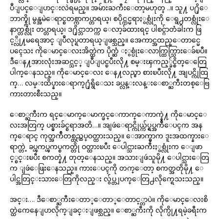
ပဳျပင္ေျပာင္းလဲရမည္။ အမ်ားႀကီးေတာ့မဟုတ္ ..။ သူ႔ ပ႐ိုေ
ဘာက္စ္ကို မွန္အမဲေရာင္စတစ္ကာကပ္တာရယ္၊ စပိုင္ကင္မရာႏွစ္လုံးကို ေရွ႕တစ္လုံးေ
နာက္တစ္လုံး တပ္တာရယ္၊ ဒ႐ိုင္ဘာဘက္က ေလာ့ခ်ထားရင္ ပါစင္ဂ်ာတံခါးက ဖြ
င့္လို႔မရေအာင္ ျပဳလုပ္ရတာရယ္ျဖစ္သည္။ အေကာင္အထည္ေတာင္မေ
ပၚေသး ကိုေမာင္ေလးအိတ္ထဲက ပိုက္ဆံ ႏွစ္ပုံးေလာက္ထြက္သြားေခ်ၿပီ။
ဒီေန႔အားလုံးအဆင္သင့္ ျပဳျပင္ၿပီးလို႔ စမ္းၾကည့္ခ်င္စိတ္ေတြေ
ပါက္ေနသည္။ ကိုေမာင္ေလး ေန႔လည္စာ စားၿပီးလို႔ အျပင္ကိုထြ
က္… လမ္းထိပ္နားေရာက္႐ုံရွိေသး ခပ္လန္းလန္းေစာ္ႀကီးတစ္ေဗြ
ကားတားစီးသည္။
ေစာ္ႀကီးက ရင္ေမာက္ေမာက္ဖင္ေကာက္ေကာက္နဲ႔ ကိုေမာင္ေ
လးအတြက္ ပစ္မွားခ်င္စရာအတိ…။ အျဖဴေရာင္ကိုယ္က်ပ္ရွပ္အက်ီေပၚက အန
က္ေရာင္ ကုတ္အက်ီတစ္ထည္ထပ္ဝတ္ထားသည္။ ေအာက္မွာက ဒူးအထက္နားေ
ရာက္တဲ့ ခပ္ၾကပ္ၾကပ္စကတ္တို ဝတ္ထားၿပီး ေပါင္သားႀကီးႏွစ္လုံးက ေျဖာ
င့္စင္းၿပီး စကတ္နဲ႔ တုတ္ေနသည္။ အသားျဖဴသူမို႔ ေပါင္သားေတြ
က ျဖဴေဖြးေနသည္။ ကားေပၚကို တက္ေတာ့ စကတ္အတိုမို႔ ေ
ပါင္အတြင္းသားေတြကိုလည္း လွ်ပ္တျပက္ေတြ႕လိုက္ရေသးသည္။
အင္း…. ဒီေစာ္ႀကီးေတာ္ေတာ္ေတာင့္တာပဲ။ ကိုေမာင္ေလးစိ
တ္ထဲကေနေျပာလိုက္ျခင္းျဖစ္သည္။ ေစာ္ႀကီးကို လိုက္ပို႔ရမဲ့ခရီးက