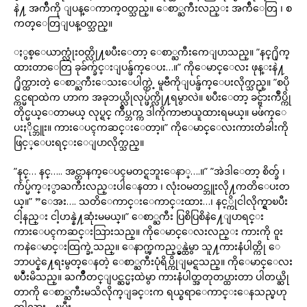
နဲ႔ အက်ီကို ျပန္ေကာက္ဝတ္သည္။ ေစာ္ႀကီးလည္း အက်ီေတြ ၊ စ
ကတ္ေတြျပန္ဝတ္သည္။
ႏွစ္ေယာက္လုံးဝတ္လို႔ၿပီးေတာ့ ေစာ္ႀကီးကေျပာသည္။ ”နင္႐ိုက္
ထားတာေတြ ခုခ်က္ခ်င္းျပန္ဖ်က္ေပး…။” ကိုေမာင္ေလး ဖုန္းနဲ႔
႐ိုက္ထားတဲ့ ေစာ္ႀကီးေသးေပါက္တဲ့ မူဗီကိုျပန္ဖ်က္ေပးလိုက္သည္။ ”စပို
င္ကင္မရာထဲက ဟာက အခုဘယ္လိုလုပ္ဖ်က္လို႔ရမွာလဲ။ ၿပီးေတာ့ ခင္ဗ်ားက်ဳပ္ကို
တိုင္မယ္ေတာမယ္ လုပ္ရင္ က်ဳပ္ဘက္က ဒါကိုကာဗာယူထားရမယ္။ မဖ်က္ေ
ပးႏိုင္ဘူး။ ကားေပၚကဆင္းေတာ့။” ကိုေမာင္ေလးကားတံခါးကို
ဖြင့္ေပးရင္းေျပာလိုက္သည္။
”နင္… နင္….. အင္တာနက္ေပၚမတင္ရဘူးေနာ္….။” ”အဲဒါေတာ့ စိတ္ခ် ၊
က်ဴပ္မ်က္ႏွာႀကီးလည္းပါေနတာ ၊ လုံးဝမတင္ဘူးလို႔ကတိေပးတ
ယ္။” ”ေအး…. သတိေကာင္းေကာင္းထား…၊ နင့္ကိုငါလိုက္ရွာၿပီး
ငါ့နည္း ငါ့ဟန္နဲ႔ဆုံးမမယ္။” ေစာ္ႀကီး ပြစိပြစိနဲ႔ေျပာရင္း
ကားေပၚကဆင္းသြားသည္။ ကိုေမာင္ေလးလည္း ကားကို ဝူး
ကနဲေမာင္းထြက္ခဲ့သည္။ ေနာက္ၾကည့္မွန္ထဲမွာ သူ႔ကားနံပါတ္ကို ေ
ဘာပင္နဲ႔ေရးမွတ္ေနတဲ့ ေစာ္ႀကီးပုံရိပ္ကိုျမင္ရသည္။ ကိုေမာင္ေလး
ၿပဳံးမိသည္။ ႀကိဳတင္ျပင္ဆင္မႈထဲမွာ ကားနံပါတ္အတုတပ္ထားတာ ပါတယ္ဆို
တာကို ေစာ္ႀကီးမသိလိုက္ျခင္းက ရယ္စရာေကာင္းေနသည္မဟု
တ္ပါလား….ၿပီး