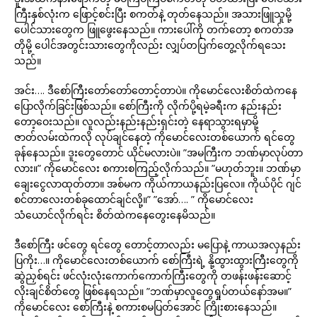
ကြီးနှစ်လုံးက ဖြောင့်စင်းပြီး စကတ်နဲ့ တုတ်နေသည်။ အသားဖြူသူမို့
ပေါင်သားတွေက ဖြူဖွေးနေသည်။ ကားပေါ်ကို တက်တော့ စကတ်အ
တိုမို့ ပေါင်အတွင်းသားတွေကိုလည်း လျှပ်တပြက်တွေ့လိုက်ရသေး
သည်။
အင်း…. ဒီစော်ကြီးတော်တော်တောင့်တာပဲ။ ကိုမောင်လေးစိတ်ထဲကနေ
ပြောလိုက်ခြင်းဖြစ်သည်။ စော်ကြီးကို လိုက်ပို့ရမဲ့ခရီးက နည်းနည်း
တော့ဝေးသည်။ လူလည်းနည်းနည်းရှင်းတဲ့ နေရာသွားရမှာမို့
ဇာတ်လမ်းထဲကလို လုပ်ချင်နေတဲ့ ကိုမောင်လေးတစ်ယောက် ရင်တွေ
ခုန်နေသည်။ ဒူးတွေတောင် ယိုင်မလားပဲ။ ”အမကြီးက ဘဏ်မှာလုပ်တာ
လား။” ကိုမောင်လေး စကားစကြည့်လိုက်သည်။ ”မဟုတ်ဘူး။ ဘဏ်မှာ
ချေးငွေလာထုတ်တာ။ အစ်မက ကိုယ်ကာယနည်းပြလေ။ ကိုယ်ပိုင် ဂျင်
စင်တာလေးတစ်ခုထောင်ချင်လို့။” ”အော်…. ” ကိုမောင်လေး
သံယောင်လိုက်ရင်း စိတ်ထဲကနေတွေးနေမိသည်။
ဒီစော်ကြီး ဖင်တွေ ရင်တွေ တောင့်တာလည်း မပြောနဲ့ ကာယအလှနည်း
ပြကိုး…။ ကိုမောင်လေးတစ်ယောက် စော်ကြီးရဲ့ နို့ထွားထွားကြီးတွေကို
ဆွဲညှစ်ရင်း ဖင်လုံးလုံးကောက်ကောက်ကြီးတွေကို တဖန်းဖန်းဆောင့်
လိုးချင်စိတ်တွေ ဖြစ်နေရသည်။ ”ဘဏ်မှာလူတွေရှုပ်တယ်နော်အမ။”
ကိုမောင်လေး စော်ကြီးနဲ့ စကားစမပြတ်အောင် ကြိုးစားနေသည်။