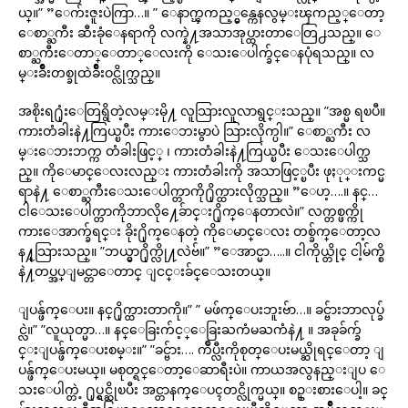
ယ္။” ”ေက်းဇူးပဲကြာ…။ ” ေနာက္ၾကည့္မွန္ကေနလွမ္းၾကည့္ေတာ့
ေစာ္ႀကီး ဆီးခုံေနရာကို လက္နဲ႔အသာအုပ္ထားတာေတြ႕သည္။ ေ
စာ္ႀကီးေတာ္ေတာ္ေလးကို ေသးေပါက္ခ်င္ေနပုံရသည္။ လ
မ္းခ်ိဳးတစ္ခုထဲခ်ိဳးဝင္လိုက္သည္။
အစိုးရ႐ုံးေတြရွိတဲ့လမ္းမို႔ လူသြားလူလာရွင္းသည္။ ”အစ္မ ရၿပီ။
ကားတံခါးနဲ႔ကြယ္ၿပီး ကားေဘးမွာပဲ သြားလိုက္ပါ။” ေစာ္ႀကီး လ
မ္းေဘးဘက္က တံခါးဖြင့္ ၊ ကားတံခါးနဲ႔ကြယ္ၿပီး ေသးေပါက္သ
ည္။ ကိုေမာင္ေလးလည္း ကားတံခါးကို အသာဖြင့္ၿပီး ဖုႏု္းကင္မ
ရာနဲ႔ ေစာ္ႀကီးေသးေပါက္တာကို႐ိုက္ထားလိုက္သည္။ ”ေဟ့….။ နင္…
ငါေသးေပါက္တာကိုဘာလို႔ေခ်ာင္း႐ိုက္ေနတာလဲ။” လက္တစ္ဖက္ကို
ကားေအာက္ခ်ရင္း ခိုး႐ိုက္ေနတဲ့ ကိုေမာင္ေလး တစ္ခ်က္ေတာ့လ
န႔္သြားသည္။ ”ဘယ္မွာ႐ိုက္လို႔လဲဗ်။” ”ေအာင္မာ…..။ ငါကိုယ္တိုင္ ငါ့မ်က္စိ
နဲ႔တပ္အပ္ျမင္တာေတာင္ ျငင္းခ်င္ေသးတယ္။
ျပန္ဖ်က္ေပး။ နင္႐ိုက္ထားတာကို။” ” မဖ်က္ေပးဘူးဗ်ာ…။ ခင္ဗ်ားဘာလုပ္ခ်
င္လဲ။” ”လူယုတ္မာ…။ နင္ေခြးက်င့္ေခြးႀကံမႀကံနဲ႔ ။ အခုခ်က္ခ်
င္းျပန္ဖ်က္ေပးစမ္း။” ”ခင္ဗ်ား…. က်ဳပ္လီးကိုစုတ္ေပးမယ္ဆိုရင္ေတာ့ ျ
ပန္ဖ်က္ေပးမယ္။ မစုတ္ရင္ေတာ့ေဆာရီးပဲ။ ကာယအလွနည္းျပ ေ
သးေပါက္တဲ့ ႐ုပ္ရွင္ဆိုၿပီး အင္တာနက္ေပၚတင္လိုက္မယ္။ စဥ္းစားေပါ့။ ခင္