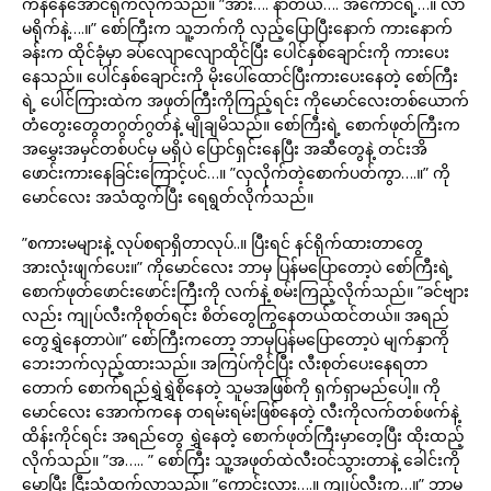
ကနဲနေအောင်ရိုက်လိုက်သည်။ ”အား…. နာတယ်…. အကောင်ရဲ့…။ လာ
မရိုက်နဲ့….။” စော်ကြီးက သူ့ဘက်ကို လှည့်ပြောပြီးနောက် ကားနောက်
ခန်းက ထိုင်ခုံမှာ ခပ်လျောလျောထိုင်ပြီး ပေါင်နှစ်ချောင်းကို ကားပေး
နေသည်။ ပေါင်နှစ်ချောင်းကို မိုးပေါ်ထောင်ပြီးကားပေးနေတဲ့ စော်ကြီး
ရဲ့ ပေါင်ကြားထဲက အဖုတ်ကြီးကိုကြည့်ရင်း ကိုမောင်လေးတစ်ယောက်
တံတွေးတွေတဂွတ်ဂွတ်နဲ့ မျိုချမိသည်။ စော်ကြီးရဲ့ စောက်ဖုတ်ကြီးက
အမွှေးအမှင်တစ်ပင်မှ မရှိပဲ ပြောင်ရှင်းနေပြီး အဆီတွေနဲ့ တင်းအိ
ဖောင်းကားနေခြင်းကြောင့်ပင်…။ ”လှလိုက်တဲ့စောက်ပတ်ကွာ….။” ကို
မောင်လေး အသံထွက်ပြီး ရေရွတ်လိုက်သည်။
”စကားမများနဲ့ လုပ်စရာရှိတာလုပ်..။ ပြီးရင် နင်ရိုက်ထားတာတွေ
အားလုံးဖျက်ပေး။” ကိုမောင်လေး ဘာမှ ပြန်မပြောတော့ပဲ စော်ကြီးရဲ့
စောက်ဖုတ်ဖောင်းဖောင်းကြီးကို လက်နဲ့ စမ်းကြည့်လိုက်သည်။ ”ခင်ဗျား
လည်း ကျုပ်လီးကိုစုတ်ရင်း စိတ်တွေကြွနေတယ်ထင်တယ်။ အရည်
တွေရွှဲနေတာပဲ။” စော်ကြီးကတော့ ဘာမှပြန်မပြောတော့ပဲ မျက်နှာကို
ဘေးဘက်လှည့်ထားသည်။ အကြပ်ကိုင်ပြီး လီးစုတ်ပေးနေရတာ
တောက် စောက်ရည်ရွှဲရွှဲစိုနေတဲ့ သူမအဖြစ်ကို ရှက်ရှာမည်ပေါ့။ ကို
မောင်လေး အောက်ကနေ တရမ်းရမ်းဖြစ်နေတဲ့ လီးကိုလက်တစ်ဖက်နဲ့
ထိန်းကိုင်ရင်း အရည်တွေ ရွှဲနေတဲ့ စောက်ဖုတ်ကြီးမှာတေ့ပြီး ထိုးထည့်
လိုက်သည်။ ”အ….. ” စော်ကြီး သူ့အဖုတ်ထဲလီးဝင်သွားတာနဲ့ ခေါင်းကို
မော့ပြီး ငြီးသံထွက်လာသည်။ ”ကောင်းလား….။ ကျုပ်လီးက…။” ဘာမှ