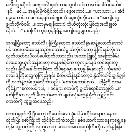
မလိုးဘူးဆိုရင် ခင်ဗျားလီးစုတ်တာတွေပါ အင်တာနက်ပေါ်တင်မယ်။”
”နင်… နင်….. အရမ်းမိုက်ရိုင်းတယ်။ ခွေးကောင်….။” ”ဟားဟား… ၊ အဲဒီ
ခွေးကောင်က ခဏနေရင် ခင်ဗျားကို ခွေးလိုးလိုးမှာ ….။ ”အကျီတွေ
ချွတ်လိုက်စမ်း…။ ဘာမှမချန်ထားပဲ ကိုယ်တုံးလုံးဖြစ်တဲ့အထိချွတ်
လိုက်….။” စော်ကြီး တုန်တုန်ရီရီနဲ့ အကျီတွေချွတ်သည်။
အကျီပြီးတော့ ဘော်လီ။ နို့ကြီးတွေက ဘော်လီနဲ့မဆန့်လောက်အောင်
ပင် တင်းမာဖီးထနေသည်။ ဘော်လီချွတ်လိုက်တော့ နို့ကြီးနှစ်လုံးက
လွတ်လွတ်လပ်လပ်ပေါ်ထွက်လာသည်။ အသားဖြူလို့ အကြောစိမ်း
လေးတွေယှက်သန်းနေတဲ့ စနေနှစ်ခိုင်က တွဲကျမနေပဲ တင်းရင်းလှ
သည်။ နို့သီးခေါင်းတစ်စုံက ထိပ်ဖျားမှာ ကော့ချွန်နေသည်။ ကိုမောင်
လေး နို့ကြီးတွေကိုကြည့်ရင်း စိတ်မထိန်းနိုင်တော့ပဲ နို့သီးခေါင်းချွန်ချွန်
ကို လက်နဲ့လှမ်းညှစ်လိုက်သည်။ ”စောက်ကောင်စုတ်…. ငါ့နို့ကို လာမ
ကိုင်နဲ့။” ”စကားမများနဲ့…။ ခင်ဗျား စကပ်ကို ချွတ်စရာရှိတာချွတ်….။”
စော်ကြီးက သူ့ကို မီးထွက်မတတ် မျက်လုံးတွေနဲ့ စိုက်ကြည့်ရင်း
စကတ်ကို ဆွဲချွတ်နေသည်။
စကတ်ချွတ်လို့ပြီးတော့ ကိုမောင်လေး ခုံပေါ်မှာထိုင်နေရာကနေ ထ
လိုက်ပြီး စော်ကြီးကို ထိုင်ခိုင်းလိုက်သည်။ နှစ်ယောက်သားနေရာရွေ့နေ
တုန်း သူ့ဘက်ကို လှည့်လာတဲ့ ဖင်သားအယ်အယ်ကြီးကို လက်နဲ့ ဖြန်း